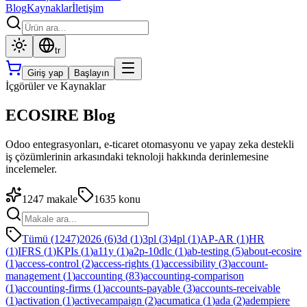
Blog
Kaynaklar
İletişim
tr
Giriş yap
Başlayın
İçgörüler ve Kaynaklar
ECOSIRE Blog
Odoo entegrasyonları, e-ticaret otomasyonu ve yapay zeka destekli
iş çözümlerinin arkasındaki teknoloji hakkında derinlemesine
incelemeler.
1247
makale
1635
konu
Tümü (1247)
2026
(
6
)
3d
(
1
)
3pl
(
3
)
4pl
(
1
)
AP-AR
(
1
)
HR
(
1
)
IFRS
(
1
)
KPIs
(
1
)
a11y
(
1
)
a2p-10dlc
(
1
)
ab-testing
(
5
)
about-ecosire
(
1
)
access-control
(
2
)
access-rights
(
1
)
accessibility
(
3
)
account-
management
(
1
)
accounting
(
83
)
accounting-comparison
(
1
)
accounting-firms
(
1
)
accounts-payable
(
3
)
accounts-receivable
(
1
)
activation
(
1
)
activecampaign
(
2
)
acumatica
(
1
)
ada
(
2
)
adempiere