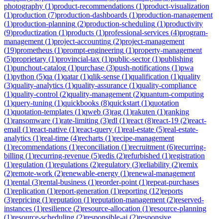
photography
(
1
)
product-recommendations
(
1
)
product-visualization
(
1
)
production
(
7
)
production-dashboards
(
1
)
production-management
(
1
)
production-planning
(
2
)
production-scheduling
(
1
)
productivity
(
9
)
productization
(
1
)
products
(
1
)
professional-services
(
4
)
program-
management
(
1
)
project-accounting
(
2
)
project-management
(
19
)
prometheus
(
1
)
prompt-engineering
(
1
)
property-management
(
5
)
proprietary
(
1
)
provincial-tax
(
1
)
public-sector
(
1
)
publishing
(
1
)
punchout-catalog
(
1
)
purchase
(
3
)
push-notifications
(
1
)
pwa
(
1
)
python
(
5
)
qa
(
1
)
qatar
(
1
)
qlik-sense
(
1
)
qualification
(
1
)
quality
(
3
)
quality-analytics
(
1
)
quality-assurance
(
1
)
quality-compliance
(
1
)
quality-control
(
2
)
quality-management
(
2
)
quantum-computing
(
1
)
query-tuning
(
1
)
quickbooks
(
8
)
quickstart
(
1
)
quotation
(
1
)
quotation-templates
(
1
)
qweb
(
3
)
rag
(
1
)
rakuten
(
1
)
ranking
(
1
)
ransomware
(
1
)
rate-limiting
(
3
)
rdl
(
1
)
react
(
8
)
react-19
(
2
)
react-
email
(
1
)
react-native
(
1
)
react-query
(
1
)
real-estate
(
5
)
real-estate-
analytics
(
1
)
real-time
(
4
)
recharts
(
1
)
recipe-management
(
1
)
recommendations
(
1
)
reconciliation
(
1
)
recruitment
(
6
)
recurring-
billing
(
1
)
recurring-revenue
(
5
)
redis
(
2
)
refurbished
(
1
)
registration
(
1
)
regulation
(
1
)
regulations
(
2
)
regulatory
(
3
)
reliability
(
2
)
remix
(
2
)
remote-work
(
2
)
renewable-energy
(
1
)
renewal-management
(
1
)
rental
(
3
)
rental-business
(
1
)
reorder-point
(
1
)
repeat-purchases
(
1
)
replication
(
1
)
report-generation
(
1
)
reporting
(
12
)
reports
(
3
)
repricing
(
1
)
reputation
(
1
)
reputation-management
(
2
)
reserved-
instances
(
1
)
resilience
(
2
)
resource-allocation
(
1
)
resource-planning
(
1
)
resource-scheduling
(
2
)
responsible-ai
(
2
)
responsive