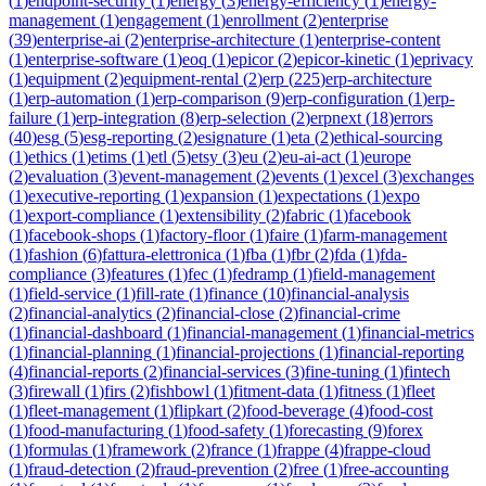
(
1
)
endpoint-security
(
1
)
energy
(
3
)
energy-efficiency
(
1
)
energy-
management
(
1
)
engagement
(
1
)
enrollment
(
2
)
enterprise
(
39
)
enterprise-ai
(
2
)
enterprise-architecture
(
1
)
enterprise-content
(
1
)
enterprise-software
(
1
)
eoq
(
1
)
epicor
(
2
)
epicor-kinetic
(
1
)
eprivacy
(
1
)
equipment
(
2
)
equipment-rental
(
2
)
erp
(
225
)
erp-architecture
(
1
)
erp-automation
(
1
)
erp-comparison
(
9
)
erp-configuration
(
1
)
erp-
failure
(
1
)
erp-integration
(
8
)
erp-selection
(
2
)
erpnext
(
18
)
errors
(
40
)
esg
(
5
)
esg-reporting
(
2
)
esignature
(
1
)
eta
(
2
)
ethical-sourcing
(
1
)
ethics
(
1
)
etims
(
1
)
etl
(
5
)
etsy
(
3
)
eu
(
2
)
eu-ai-act
(
1
)
europe
(
2
)
evaluation
(
3
)
event-management
(
2
)
events
(
1
)
excel
(
3
)
exchanges
(
1
)
executive-reporting
(
1
)
expansion
(
1
)
expectations
(
1
)
expo
(
1
)
export-compliance
(
1
)
extensibility
(
2
)
fabric
(
1
)
facebook
(
1
)
facebook-shops
(
1
)
factory-floor
(
1
)
faire
(
1
)
farm-management
(
1
)
fashion
(
6
)
fattura-elettronica
(
1
)
fba
(
1
)
fbr
(
2
)
fda
(
1
)
fda-
compliance
(
3
)
features
(
1
)
fec
(
1
)
fedramp
(
1
)
field-management
(
1
)
field-service
(
1
)
fill-rate
(
1
)
finance
(
10
)
financial-analysis
(
2
)
financial-analytics
(
2
)
financial-close
(
2
)
financial-crime
(
1
)
financial-dashboard
(
1
)
financial-management
(
1
)
financial-metrics
(
1
)
financial-planning
(
1
)
financial-projections
(
1
)
financial-reporting
(
4
)
financial-reports
(
2
)
financial-services
(
3
)
fine-tuning
(
1
)
fintech
(
3
)
firewall
(
1
)
firs
(
2
)
fishbowl
(
1
)
fitment-data
(
1
)
fitness
(
1
)
fleet
(
1
)
fleet-management
(
1
)
flipkart
(
2
)
food-beverage
(
4
)
food-cost
(
1
)
food-manufacturing
(
1
)
food-safety
(
1
)
forecasting
(
9
)
forex
(
1
)
formulas
(
1
)
framework
(
2
)
france
(
1
)
frappe
(
4
)
frappe-cloud
(
1
)
fraud-detection
(
2
)
fraud-prevention
(
2
)
free
(
1
)
free-accounting