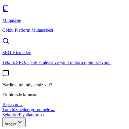
Muhasebe
Coklu Platform Muhasebesi
SEO Hizmetleri
Teknik SEO, içerik stratejisi ve yanıt motoru optimizasyonu
Yardima mi ihtiyaciniz var?
Ekibimizle konusun
Başlayın
→
Tum hizmetleri goruntuele
→
Sektörler
Fiyatlandırma
Araçlar