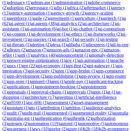
(
1
)
adequacy
(
1
)
admin-api
(
1
)
administration
(
1
)
adobe-commerce
(
2
)
adoption
(
2
)
aerospace
(
1
)
afip
(
1
)
africa
(
2
)
aftermarket
(
1
)
agency
(
13
)
agency-automation
(
1
)
agency-growth
(
2
)
agency-scaling
(
1
)
agentforce
(
1
)
agile
(
2
)
agreements
(
1
)
agriculture
(
3
)
agritech
(
1
)
ai
(
62
)
ai-agent
(
1
)
ai-agents
(
38
)
ai-analytics
(
2
)
ai-architecture
(
2
)
ai-
assistants
(
1
)
ai-automation
(
6
)
ai-bot
(
1
)
ai-chatbot
(
1
)
ai-comparison
(
1
)
ai-content
(
1
)
ai-development
(
1
)
ai-ethics
(
1
)
ai-frameworks
(
2
)
ai-
investment
(
1
)
ai-queries
(
1
)
ai-search
(
3
)
ai-security
(
1
)
ai-testing
(
1
)
ai-threats
(
1
)
alerting
(
2
)
alexa
(
1
)
alibaba
(
1
)
aliexpress
(
1
)
all-in-one
(
2
)
allegro
(
2
)
amazon
(
7
)
amazon-ads
(
1
)
amazon-ppc
(
1
)
amazon-
seller
(
1
)
aml
(
1
)
analytics
(
40
)
announcement
(
1
)
anomaly-detection
(
1
)
answer-engine-optimization
(
1
)
aov
(
1
)
ap-automation
(
1
)
apache
(
1
)
apcs
(
1
)
api
(
22
)
api-economy
(
1
)
api-first
(
2
)
api-gateway
(
1
)
api-
integration
(
3
)
api-security
(
2
)
apm
(
1
)
app-bridge
(
1
)
app-commerce
(
1
)
app-development
(
2
)
app-publishing
(
1
)
app-review
(
1
)
app-router
(
1
)
app-store
(
1
)
apparel
(
3
)
appi
(
1
)
apple-pay
(
1
)
applicant-tracking
(
1
)
applications
(
1
)
appointment-booking
(
2
)
appointments
(
1
)
appraisals
(
1
)
approval-chains
(
1
)
approvals
(
3
)
apps
(
1
)
ar
(
1
)
ar-
shopping
(
1
)
architecture
(
17
)
argentina
(
1
)
artificial-intelligence
(
2
)
as9100
(
1
)
asc-606
(
3
)
assessment
(
2
)
asset-management
(
4
)
assistant
(
1
)
ato
(
1
)
attribution
(
1
)
attrition
(
1
)
audience-analytics
(
1
)
audit
(
7
)
audit-trail
(
1
)
augmented
(
1
)
augmented-reality
(
2
)
australia
(
2
)
australia-gst
(
1
)
authentication
(
6
)
authentik
(
2
)
authorization
(
3
)
autogen
(
2
)
automation
(
119
)
automl
(
1
)
automotive
(
5
)
autonomous
(
2
)
awareness
(
1
)
aws
(
10
)
axelor
(
2
)
azure
(
4
)
b2b
(
18
)
b2b-ecommerce