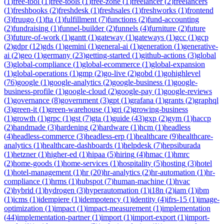
(
1
)
free-tool
(
1
)
free-tools
(
1
)
free-zone
(
1
)
freelancer
(
2
)
freelancers
(
1
)
freshbooks
(
2
)
freshdesk
(
1
)
freshsales
(
1
)
freshworks
(
1
)
frontend
(
3
)
fruugo
(
1
)
fta
(
1
)
fulfillment
(
7
)
functions
(
2
)
fund-accounting
(
2
)
fundraising
(
1
)
funnel-builder
(
2
)
funnels
(
4
)
furniture
(
2
)
future
(
3
)
future-of-work
(
1
)
gantt
(
1
)
gateway
(
1
)
gateways
(
1
)
gcc
(
1
)
gcp
(
2
)
gdpr
(
12
)
gds
(
1
)
gemini
(
1
)
general-ai
(
1
)
generation
(
1
)
generative-
ai
(
2
)
geo
(
1
)
germany
(
23
)
getting-started
(
1
)
github-actions
(
3
)
global
(
3
)
global-compliance
(
1
)
global-ecommerce
(
1
)
global-expansion
(
1
)
global-operations
(
1
)
gmp
(
2
)
go-live
(
2
)
gobd
(
1
)
gohighlevel
(
76
)
google
(
1
)
google-analytics
(
2
)
google-business
(
1
)
google-
business-profile
(
1
)
google-cloud
(
2
)
google-pay
(
1
)
google-reviews
(
1
)
governance
(
8
)
government
(
3
)
gpt
(
1
)
grafana
(
1
)
grants
(
2
)
graphql
(
3
)
green-it
(
1
)
green-warehouse
(
1
)
gri
(
2
)
growing-business
(
1
)
growth
(
1
)
grpc
(
1
)
gst
(
7
)
gta
(
1
)
guide
(
43
)
gxp
(
2
)
gym
(
1
)
haccp
(
2
)
handmade
(
3
)
hardening
(
2
)
hardware
(
1
)
hcm
(
1
)
headless
(
4
)
headless-commerce
(
3
)
headless-erp
(
1
)
healthcare
(
9
)
healthcare-
analytics
(
1
)
healthcare-dashboards
(
1
)
helpdesk
(
7
)
hepsiburada
(
1
)
hetzner
(
1
)
higher-ed
(
1
)
hipaa
(
5
)
hiring
(
4
)
hmac
(
1
)
hmrc
(
2
)
home-goods
(
1
)
home-services
(
1
)
hospitality
(
5
)
hosting
(
3
)
hotel
(
1
)
hotel-management
(
1
)
hr
(
20
)
hr-analytics
(
2
)
hr-automation
(
1
)
hr-
compliance
(
1
)
hrms
(
1
)
hubspot
(
7
)
human-machine
(
1
)
hvac
(
2
)
hybrid
(
1
)
hydrogen
(
3
)
hyperautomation
(
1
)
i18n
(
2
)
iam
(
1
)
ibm
(
1
)
icms
(
1
)
idempiere
(
1
)
idempotency
(
1
)
identity
(
4
)
ifrs-15
(
1
)
image-
optimization
(
1
)
impact
(
1
)
impact-measurement
(
1
)
implementation
(
44
)
implementation-partner
(
1
)
import
(
1
)
import-export
(
1
)
import-