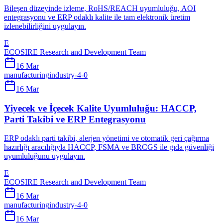
Bileşen düzeyinde izleme, RoHS/REACH uyumluluğu, AOI
entegrasyonu ve ERP odaklı kalite ile tam elektronik üretim
izlenebilirliğini uygulayın.
E
ECOSIRE Research and Development Team
16 Mar
manufacturing
industry-4-0
16 Mar
Yiyecek ve İçecek Kalite Uyumluluğu: HACCP,
Parti Takibi ve ERP Entegrasyonu
ERP odaklı parti takibi, alerjen yönetimi ve otomatik geri çağırma
hazırlığı aracılığıyla HACCP, FSMA ve BRCGS ile gıda güvenliği
uyumluluğunu uygulayın.
E
ECOSIRE Research and Development Team
16 Mar
manufacturing
industry-4-0
16 Mar