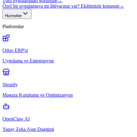
Tüm uygulamaları görüntüle
→
Özel bir uygulamaya mı ihtiyacınız var? Ekibimizle konuşun
→
Hizmetler
Platformlar
Odoo ERP'si
Uygulama ve Entegrasyon
Shopify
Magaza Kurulumu ve Optimizasyon
OpenClaw AI
Yapay Zeka Ajan Dagitimi