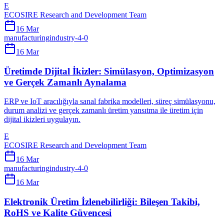
E
ECOSIRE Research and Development Team
16 Mar
manufacturing
industry-4-0
16 Mar
Üretimde Dijital İkizler: Simülasyon, Optimizasyon
ve Gerçek Zamanlı Aynalama
ERP ve IoT aracılığıyla sanal fabrika modelleri, süreç simülasyonu,
durum analizi ve gerçek zamanlı üretim yansıtma ile üretim için
dijital ikizleri uygulayın.
E
ECOSIRE Research and Development Team
16 Mar
manufacturing
industry-4-0
16 Mar
Elektronik Üretim İzlenebilirliği: Bileşen Takibi,
RoHS ve Kalite Güvencesi