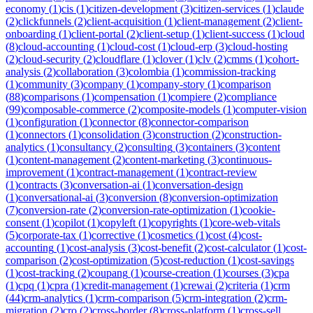
economy
(
1
)
cis
(
1
)
citizen-development
(
3
)
citizen-services
(
1
)
claude
(
2
)
clickfunnels
(
2
)
client-acquisition
(
1
)
client-management
(
2
)
client-
onboarding
(
1
)
client-portal
(
2
)
client-setup
(
1
)
client-success
(
1
)
cloud
(
8
)
cloud-accounting
(
1
)
cloud-cost
(
1
)
cloud-erp
(
3
)
cloud-hosting
(
2
)
cloud-security
(
2
)
cloudflare
(
1
)
clover
(
1
)
clv
(
2
)
cmms
(
1
)
cohort-
analysis
(
2
)
collaboration
(
3
)
colombia
(
1
)
commission-tracking
(
1
)
community
(
3
)
company
(
1
)
company-story
(
1
)
comparison
(
88
)
comparisons
(
1
)
compensation
(
1
)
compiere
(
2
)
compliance
(
99
)
composable-commerce
(
2
)
composite-models
(
1
)
computer-vision
(
1
)
configuration
(
1
)
connector
(
8
)
connector-comparison
(
1
)
connectors
(
1
)
consolidation
(
3
)
construction
(
2
)
construction-
analytics
(
1
)
consultancy
(
2
)
consulting
(
3
)
containers
(
3
)
content
(
1
)
content-management
(
2
)
content-marketing
(
3
)
continuous-
improvement
(
1
)
contract-management
(
1
)
contract-review
(
1
)
contracts
(
3
)
conversation-ai
(
1
)
conversation-design
(
1
)
conversational-ai
(
3
)
conversion
(
8
)
conversion-optimization
(
7
)
conversion-rate
(
2
)
conversion-rate-optimization
(
1
)
cookie-
consent
(
1
)
copilot
(
1
)
copyleft
(
1
)
copyrights
(
1
)
core-web-vitals
(
5
)
corporate-tax
(
1
)
corrective
(
1
)
cosmetics
(
1
)
cost
(
4
)
cost-
accounting
(
1
)
cost-analysis
(
3
)
cost-benefit
(
2
)
cost-calculator
(
1
)
cost-
comparison
(
2
)
cost-optimization
(
5
)
cost-reduction
(
1
)
cost-savings
(
1
)
cost-tracking
(
2
)
coupang
(
1
)
course-creation
(
1
)
courses
(
3
)
cpa
(
1
)
cpq
(
1
)
cpra
(
1
)
credit-management
(
1
)
crewai
(
2
)
criteria
(
1
)
crm
(
44
)
crm-analytics
(
1
)
crm-comparison
(
5
)
crm-integration
(
2
)
crm-
migration
(
2
)
cro
(
2
)
cross-border
(
8
)
cross-platform
(
1
)
cross-sell