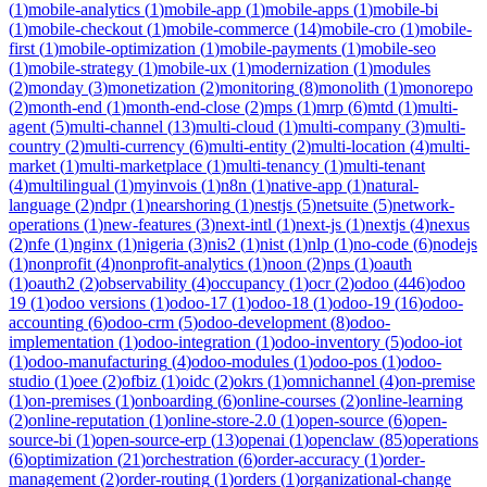
(
1
)
mobile-analytics
(
1
)
mobile-app
(
1
)
mobile-apps
(
1
)
mobile-bi
(
1
)
mobile-checkout
(
1
)
mobile-commerce
(
14
)
mobile-cro
(
1
)
mobile-
first
(
1
)
mobile-optimization
(
1
)
mobile-payments
(
1
)
mobile-seo
(
1
)
mobile-strategy
(
1
)
mobile-ux
(
1
)
modernization
(
1
)
modules
(
2
)
monday
(
3
)
monetization
(
2
)
monitoring
(
8
)
monolith
(
1
)
monorepo
(
2
)
month-end
(
1
)
month-end-close
(
2
)
mps
(
1
)
mrp
(
6
)
mtd
(
1
)
multi-
agent
(
5
)
multi-channel
(
13
)
multi-cloud
(
1
)
multi-company
(
3
)
multi-
country
(
2
)
multi-currency
(
6
)
multi-entity
(
2
)
multi-location
(
4
)
multi-
market
(
1
)
multi-marketplace
(
1
)
multi-tenancy
(
1
)
multi-tenant
(
4
)
multilingual
(
1
)
myinvois
(
1
)
n8n
(
1
)
native-app
(
1
)
natural-
language
(
2
)
ndpr
(
1
)
nearshoring
(
1
)
nestjs
(
5
)
netsuite
(
5
)
network-
operations
(
1
)
new-features
(
3
)
next-intl
(
1
)
next-js
(
1
)
nextjs
(
4
)
nexus
(
2
)
nfe
(
1
)
nginx
(
1
)
nigeria
(
3
)
nis2
(
1
)
nist
(
1
)
nlp
(
1
)
no-code
(
6
)
nodejs
(
1
)
nonprofit
(
4
)
nonprofit-analytics
(
1
)
noon
(
2
)
nps
(
1
)
oauth
(
1
)
oauth2
(
2
)
observability
(
4
)
occupancy
(
1
)
ocr
(
2
)
odoo
(
446
)
odoo
19
(
1
)
odoo versions
(
1
)
odoo-17
(
1
)
odoo-18
(
1
)
odoo-19
(
16
)
odoo-
accounting
(
6
)
odoo-crm
(
5
)
odoo-development
(
8
)
odoo-
implementation
(
1
)
odoo-integration
(
1
)
odoo-inventory
(
5
)
odoo-iot
(
1
)
odoo-manufacturing
(
4
)
odoo-modules
(
1
)
odoo-pos
(
1
)
odoo-
studio
(
1
)
oee
(
2
)
ofbiz
(
1
)
oidc
(
2
)
okrs
(
1
)
omnichannel
(
4
)
on-premise
(
1
)
on-premises
(
1
)
onboarding
(
6
)
online-courses
(
2
)
online-learning
(
2
)
online-reputation
(
1
)
online-store-2.0
(
1
)
open-source
(
6
)
open-
source-bi
(
1
)
open-source-erp
(
13
)
openai
(
1
)
openclaw
(
85
)
operations
(
6
)
optimization
(
21
)
orchestration
(
6
)
order-accuracy
(
1
)
order-
management
(
2
)
order-routing
(
1
)
orders
(
1
)
organizational-change