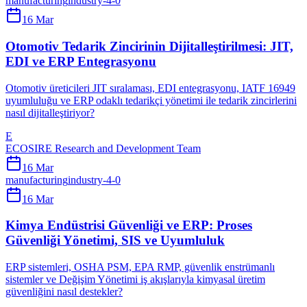
manufacturing
industry-4-0
16 Mar
Otomotiv Tedarik Zincirinin Dijitalleştirilmesi: JIT,
EDI ve ERP Entegrasyonu
Otomotiv üreticileri JIT sıralaması, EDI entegrasyonu, IATF 16949
uyumluluğu ve ERP odaklı tedarikçi yönetimi ile tedarik zincirlerini
nasıl dijitalleştiriyor?
E
ECOSIRE Research and Development Team
16 Mar
manufacturing
industry-4-0
16 Mar
Kimya Endüstrisi Güvenliği ve ERP: Proses
Güvenliği Yönetimi, SIS ve Uyumluluk
ERP sistemleri, OSHA PSM, EPA RMP, güvenlik enstrümanlı
sistemler ve Değişim Yönetimi iş akışlarıyla kimyasal üretim
güvenliğini nasıl destekler?