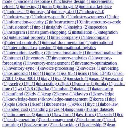
mode
(
1
)
incident-response
(
3
)
inclusive-design
(
1
)
incremental-
refresh
(
2
)
indexing
(
1
)
india
(
5
)
india-gst
(
2
)
india-marketplace
(
1
)
indonesia
(
2
)
industry
(
4
)
industry-4-0
(
17
)
industry-5-0
(
1
)
industry-erp
(
1
)
industry-specific
(
1
)
industry-wrappers
(
1
)
infor
(
1
)
information-security
(
2
)
infrastructure
(
10
)
infrastructure-as-code
(
1
)
infusionsoft
(
1
)
inp
(
1
)
insightly
(
1
)
insights
(
2
)
inspection
(
1
)
instagram
(
1
)
instagram-shopping
(
2
)
installation
(
1
)
integration
(
63
)
intellectual-property
(
1
)
inter-company
(
1
)
intercompany
(
4
)
internal-controls
(
1
)
internal-documentation
(
1
)
international
(
11
)
international-expansion
(
1
)
international-logistics
(
1
)
international-selling
(
2
)
international-trade
(
1
)
internationalization
(
2
)
intranet
(
1
)
inventory
(
33
)
inventory-analytics
(
1
)
inventory-
forecasting
(
1
)
inventory-management
(
5
)
inventory-optimization
(
1
)
inventory-sync
(
4
)
invoice-processing
(
2
)
invoices
(
1
)
invoicing
(
1
)
ios-android
(
1
)
iot
(
11
)
iqms
(
1
)
isa-95
(
1
)
isms
(
1
)
iso-13485
(
1
)
iso-
27001
(
3
)
iso-9001
(
1
)
italy
(
1
)
iva
(
2
)
jamstack
(
1
)
japan
(
2
)
javascript
(
1
)
jewelry
(
1
)
jit
(
1
)
job-costing
(
2
)
jpk
(
1
)
json-rpc
(
2
)
jumia
(
1
)
just-in-
time
(
1
)
jwt
(
1
)
k6
(
2
)
kafka
(
1
)
kanban
(
3
)
katana
(
1
)
katana-mrp
(
1
)
kaufland
(
2
)
kdv
(
1
)
keap
(
2
)
kenya
(
1
)
klaviyo
(
1
)
knowledge
(
1
)
knowledge-base
(
4
)
knowledge-management
(
2
)
korea
(
1
)
kpi
(
3
)
kpis
(
3
)
kra
(
1
)
ksef
(
1
)
kubernetes
(
1
)
kvkk
(
1
)
kyc
(
1
)
labor-law
(
1
)
landed-cost
(
1
)
landing-pages
(
4
)
langchain
(
3
)
large-datasets
(
1
)
latin-america
(
3
)
launch
(
1
)
law-firm
(
1
)
law-firms
(
1
)
lazada
(
1
)
lcp
(
1
)
lead-generation
(
3
)
lead-management
(
2
)
lead-nurture
(
1
)
lead-
nurturing
(
1
)
lead-scoring
(
2
)
lead-tracking
(
1
)
leadership
(
2
)
lean