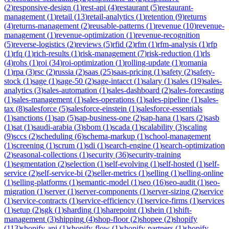
(
2
)
responsive-design
(
1
)
rest-api
(
4
)
restaurant
(
5
)
restaurant-
management
(
1
)
retail
(
13
)
retail-analytics
(
1
)
retention
(
9
)
returns
(
4
)
returns-management
(
2
)
reusable-patterns
(
1
)
revenue
(
10
)
revenue-
management
(
1
)
revenue-optimization
(
1
)
revenue-recognition
(
5
)
reverse-logistics
(
2
)
reviews
(
5
)
rfid
(
2
)
rfm
(
1
)
rfm-analysis
(
1
)
rfp
(
1
)
rfq
(
1
)
rich-results
(
1
)
risk-management
(
7
)
risk-reduction
(
1
)
rls
(
4
)
rohs
(
1
)
roi
(
34
)
roi-optimization
(
1
)
rolling-update
(
1
)
romania
(
1
)
rpa
(
3
)
rsc
(
2
)
russia
(
2
)
saas
(
25
)
saas-pricing
(
1
)
safety
(
2
)
safety-
stock
(
1
)
sage
(
1
)
sage-50
(
2
)
sage-intacct
(
1
)
salary
(
1
)
sales
(
19
)
sales-
analytics
(
3
)
sales-automation
(
1
)
sales-dashboard
(
2
)
sales-forecasting
(
1
)
sales-management
(
1
)
sales-operations
(
1
)
sales-pipeline
(
1
)
sales-
tax
(
8
)
salesforce
(
5
)
salesforce-einstein
(
1
)
salesforce-essentials
(
1
)
sanctions
(
1
)
sap
(
5
)
sap-business-one
(
2
)
sap-hana
(
1
)
sars
(
2
)
sasb
(
1
)
sat
(
1
)
saudi-arabia
(
3
)
sbom
(
1
)
scada
(
1
)
scalability
(
3
)
scaling
(
9
)
sccs
(
2
)
scheduling
(
6
)
schema-markup
(
1
)
school-management
(
1
)
screening
(
1
)
scrum
(
1
)
sdi
(
1
)
search-engine
(
1
)
search-optimization
(
2
)
seasonal-collections
(
1
)
security
(
36
)
security-training
(
1
)
segmentation
(
2
)
selection
(
1
)
self-evolving
(
1
)
self-hosted
(
1
)
self-
service
(
2
)
self-service-bi
(
2
)
seller-metrics
(
1
)
selling
(
1
)
selling-online
(
1
)
selling-platforms
(
1
)
semantic-model
(
1
)
seo
(
16
)
seo-audit
(
1
)
seo-
migration
(
1
)
server
(
1
)
server-components
(
1
)
server-sizing
(
2
)
service
(
1
)
service-contracts
(
1
)
service-efficiency
(
1
)
service-firms
(
1
)
services
(
1
)
setup
(
2
)
sgk
(
1
)
sharding
(
1
)
sharepoint
(
1
)
shein
(
1
)
shift-
management
(
3
)
shipping
(
4
)
shop-floor
(
2
)
shopee
(
2
)
shopify
(
113
)
shopify-api
(
1
)
shopify-flow
(
1
)
shopify-partners
(
1
)
shopify-