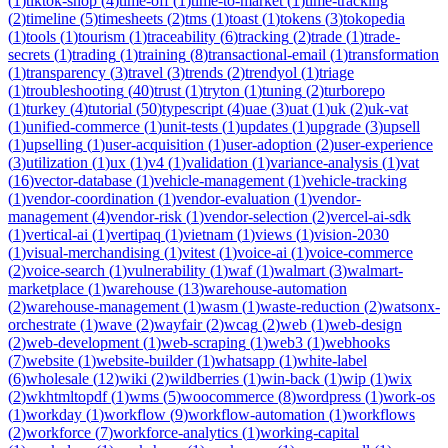
(
1
)
tiktok-shop
(
4
)
time-off
(
1
)
time-to-market
(
1
)
time-tracking
(
2
)
timeline
(
5
)
timesheets
(
2
)
tms
(
1
)
toast
(
1
)
tokens
(
3
)
tokopedia
(
1
)
tools
(
1
)
tourism
(
1
)
traceability
(
6
)
tracking
(
2
)
trade
(
1
)
trade-
secrets
(
1
)
trading
(
1
)
training
(
8
)
transactional-email
(
1
)
transformation
(
1
)
transparency
(
3
)
travel
(
3
)
trends
(
2
)
trendyol
(
1
)
triage
(
1
)
troubleshooting
(
40
)
trust
(
1
)
tryton
(
1
)
tuning
(
2
)
turborepo
(
1
)
turkey
(
4
)
tutorial
(
50
)
typescript
(
4
)
uae
(
3
)
uat
(
1
)
uk
(
2
)
uk-vat
(
1
)
unified-commerce
(
1
)
unit-tests
(
1
)
updates
(
1
)
upgrade
(
3
)
upsell
(
1
)
upselling
(
1
)
user-acquisition
(
1
)
user-adoption
(
2
)
user-experience
(
3
)
utilization
(
1
)
ux
(
1
)
v4
(
1
)
validation
(
1
)
variance-analysis
(
1
)
vat
(
16
)
vector-database
(
1
)
vehicle-management
(
1
)
vehicle-tracking
(
1
)
vendor-coordination
(
1
)
vendor-evaluation
(
1
)
vendor-
management
(
4
)
vendor-risk
(
1
)
vendor-selection
(
2
)
vercel-ai-sdk
(
1
)
vertical-ai
(
1
)
vertipaq
(
1
)
vietnam
(
1
)
views
(
1
)
vision-2030
(
1
)
visual-merchandising
(
1
)
vitest
(
1
)
voice-ai
(
1
)
voice-commerce
(
2
)
voice-search
(
1
)
vulnerability
(
1
)
waf
(
1
)
walmart
(
3
)
walmart-
marketplace
(
1
)
warehouse
(
13
)
warehouse-automation
(
2
)
warehouse-management
(
1
)
wasm
(
1
)
waste-reduction
(
2
)
watsonx-
orchestrate
(
1
)
wave
(
2
)
wayfair
(
2
)
wcag
(
2
)
web
(
1
)
web-design
(
2
)
web-development
(
1
)
web-scraping
(
1
)
web3
(
1
)
webhooks
(
7
)
website
(
1
)
website-builder
(
1
)
whatsapp
(
1
)
white-label
(
6
)
wholesale
(
12
)
wiki
(
2
)
wildberries
(
1
)
win-back
(
1
)
wip
(
1
)
wix
(
2
)
wkhtmltopdf
(
1
)
wms
(
5
)
woocommerce
(
8
)
wordpress
(
1
)
work-os
(
1
)
workday
(
1
)
workflow
(
9
)
workflow-automation
(
1
)
workflows
(
2
)
workforce
(
7
)
workforce-analytics
(
1
)
working-capital