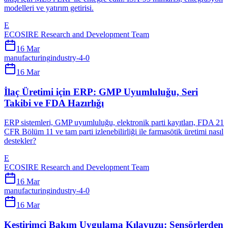
modelleri ve yatırım getirisi.
E
ECOSIRE Research and Development Team
16 Mar
manufacturing
industry-4-0
16 Mar
İlaç Üretimi için ERP: GMP Uyumluluğu, Seri
Takibi ve FDA Hazırlığı
ERP sistemleri, GMP uyumluluğu, elektronik parti kayıtları, FDA 21
CFR Bölüm 11 ve tam parti izlenebilirliği ile farmasötik üretimi nasıl
destekler?
E
ECOSIRE Research and Development Team
16 Mar
manufacturing
industry-4-0
16 Mar
Kestirimci Bakım Uygulama Kılavuzu: Sensörlerden