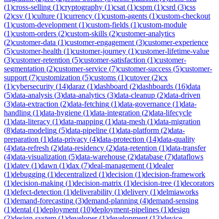
(
1
)
cross-selling
(
1
)
cryptography
(
1
)
csat
(
1
)
cspm
(
1
)
csrd
(
3
)
css
(
2
)
csv
(
1
)
culture
(
1
)
currency
(
1
)
custom-agents
(
1
)
custom-checkout
(
1
)
custom-development
(
1
)
custom-fields
(
1
)
custom-module
(
1
)
custom-orders
(
2
)
custom-skills
(
2
)
customer-analytics
(
2
)
customer-data
(
1
)
customer-engagement
(
3
)
customer-experience
(
5
)
customer-health
(
1
)
customer-journey
(
1
)
customer-lifetime-value
(
3
)
customer-retention
(
5
)
customer-satisfaction
(
1
)
customer-
segmentation
(
2
)
customer-service
(
7
)
customer-success
(
5
)
customer-
support
(
7
)
customization
(
5
)
customs
(
1
)
cutover
(
2
)
cx
(
1
)
cybersecurity
(
14
)
daraz
(
1
)
dashboard
(
2
)
dashboards
(
16
)
data
(
5
)
data-analysis
(
3
)
data-analytics
(
3
)
data-cleanup
(
2
)
data-driven
(
3
)
data-extraction
(
2
)
data-fetching
(
1
)
data-governance
(
1
)
data-
handling
(
1
)
data-hygiene
(
1
)
data-integration
(
2
)
data-lifecycle
(
1
)
data-literacy
(
1
)
data-mapping
(
1
)
data-mesh
(
1
)
data-migration
(
8
)
data-modeling
(
5
)
data-pipeline
(
1
)
data-platform
(
2
)
data-
preparation
(
1
)
data-privacy
(
4
)
data-protection
(
14
)
data-quality
(
4
)
data-refresh
(
2
)
data-residency
(
2
)
data-retention
(
1
)
data-transfer
(
4
)
data-visualization
(
5
)
data-warehouse
(
2
)
database
(
7
)
dataflows
(
1
)
datev
(
1
)
dawn
(
1
)
dax
(
7
)
deal-management
(
1
)
dealer
(
1
)
debugging
(
1
)
decentralized
(
1
)
decision
(
1
)
decision-framework
(
1
)
decision-making
(
1
)
decision-matrix
(
1
)
decision-tree
(
1
)
decorators
(
1
)
defect-detection
(
1
)
deliverability
(
1
)
delivery
(
1
)
delmiaworks
(
1
)
demand-forecasting
(
3
)
demand-planning
(
4
)
demand-sensing
(
1
)
dental
(
1
)
deployment
(
10
)
deployment-pipelines
(
1
)
design
(
2
)
design-system
(
1
)
developer
(
1
)
development
(
13
)
device-