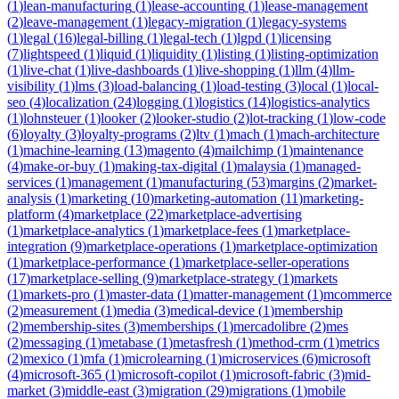
(
1
)
lean-manufacturing
(
1
)
lease-accounting
(
1
)
lease-management
(
2
)
leave-management
(
1
)
legacy-migration
(
1
)
legacy-systems
(
1
)
legal
(
16
)
legal-billing
(
1
)
legal-tech
(
1
)
lgpd
(
1
)
licensing
(
7
)
lightspeed
(
1
)
liquid
(
1
)
liquidity
(
1
)
listing
(
1
)
listing-optimization
(
1
)
live-chat
(
1
)
live-dashboards
(
1
)
live-shopping
(
1
)
llm
(
4
)
llm-
visibility
(
1
)
lms
(
3
)
load-balancing
(
1
)
load-testing
(
3
)
local
(
1
)
local-
seo
(
4
)
localization
(
24
)
logging
(
1
)
logistics
(
14
)
logistics-analytics
(
1
)
lohnsteuer
(
1
)
looker
(
2
)
looker-studio
(
2
)
lot-tracking
(
1
)
low-code
(
6
)
loyalty
(
3
)
loyalty-programs
(
2
)
ltv
(
1
)
mach
(
1
)
mach-architecture
(
1
)
machine-learning
(
13
)
magento
(
4
)
mailchimp
(
1
)
maintenance
(
4
)
make-or-buy
(
1
)
making-tax-digital
(
1
)
malaysia
(
1
)
managed-
services
(
1
)
management
(
1
)
manufacturing
(
53
)
margins
(
2
)
market-
analysis
(
1
)
marketing
(
10
)
marketing-automation
(
11
)
marketing-
platform
(
4
)
marketplace
(
22
)
marketplace-advertising
(
1
)
marketplace-analytics
(
1
)
marketplace-fees
(
1
)
marketplace-
integration
(
9
)
marketplace-operations
(
1
)
marketplace-optimization
(
1
)
marketplace-performance
(
1
)
marketplace-seller-operations
(
17
)
marketplace-selling
(
9
)
marketplace-strategy
(
1
)
markets
(
1
)
markets-pro
(
1
)
master-data
(
1
)
matter-management
(
1
)
mcommerce
(
2
)
measurement
(
1
)
media
(
3
)
medical-device
(
1
)
membership
(
2
)
membership-sites
(
3
)
memberships
(
1
)
mercadolibre
(
2
)
mes
(
2
)
messaging
(
1
)
metabase
(
1
)
metasfresh
(
1
)
method-crm
(
1
)
metrics
(
2
)
mexico
(
1
)
mfa
(
1
)
microlearning
(
1
)
microservices
(
6
)
microsoft
(
4
)
microsoft-365
(
1
)
microsoft-copilot
(
1
)
microsoft-fabric
(
3
)
mid-
market
(
3
)
middle-east
(
3
)
migration
(
29
)
migrations
(
1
)
mobile