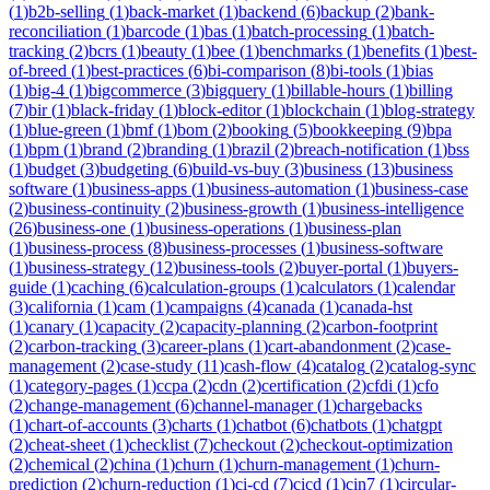
(
1
)
b2b-selling
(
1
)
back-market
(
1
)
backend
(
6
)
backup
(
2
)
bank-
reconciliation
(
1
)
barcode
(
1
)
bas
(
1
)
batch-processing
(
1
)
batch-
tracking
(
2
)
bcrs
(
1
)
beauty
(
1
)
bee
(
1
)
benchmarks
(
1
)
benefits
(
1
)
best-
of-breed
(
1
)
best-practices
(
6
)
bi-comparison
(
8
)
bi-tools
(
1
)
bias
(
1
)
big-4
(
1
)
bigcommerce
(
3
)
bigquery
(
1
)
billable-hours
(
1
)
billing
(
7
)
bir
(
1
)
black-friday
(
1
)
block-editor
(
1
)
blockchain
(
1
)
blog-strategy
(
1
)
blue-green
(
1
)
bmf
(
1
)
bom
(
2
)
booking
(
5
)
bookkeeping
(
9
)
bpa
(
1
)
bpm
(
1
)
brand
(
2
)
branding
(
1
)
brazil
(
2
)
breach-notification
(
1
)
bss
(
1
)
budget
(
3
)
budgeting
(
6
)
build-vs-buy
(
3
)
business
(
13
)
business
software
(
1
)
business-apps
(
1
)
business-automation
(
1
)
business-case
(
2
)
business-continuity
(
2
)
business-growth
(
1
)
business-intelligence
(
26
)
business-one
(
1
)
business-operations
(
1
)
business-plan
(
1
)
business-process
(
8
)
business-processes
(
1
)
business-software
(
1
)
business-strategy
(
12
)
business-tools
(
2
)
buyer-portal
(
1
)
buyers-
guide
(
1
)
caching
(
6
)
calculation-groups
(
1
)
calculators
(
1
)
calendar
(
3
)
california
(
1
)
cam
(
1
)
campaigns
(
4
)
canada
(
1
)
canada-hst
(
1
)
canary
(
1
)
capacity
(
2
)
capacity-planning
(
2
)
carbon-footprint
(
2
)
carbon-tracking
(
3
)
career-plans
(
1
)
cart-abandonment
(
2
)
case-
management
(
2
)
case-study
(
11
)
cash-flow
(
4
)
catalog
(
2
)
catalog-sync
(
1
)
category-pages
(
1
)
ccpa
(
2
)
cdn
(
2
)
certification
(
2
)
cfdi
(
1
)
cfo
(
2
)
change-management
(
6
)
channel-manager
(
1
)
chargebacks
(
1
)
chart-of-accounts
(
3
)
charts
(
1
)
chatbot
(
6
)
chatbots
(
1
)
chatgpt
(
2
)
cheat-sheet
(
1
)
checklist
(
7
)
checkout
(
2
)
checkout-optimization
(
2
)
chemical
(
2
)
china
(
1
)
churn
(
1
)
churn-management
(
1
)
churn-
prediction
(
2
)
churn-reduction
(
1
)
ci-cd
(
7
)
cicd
(
1
)
cin7
(
1
)
circular-