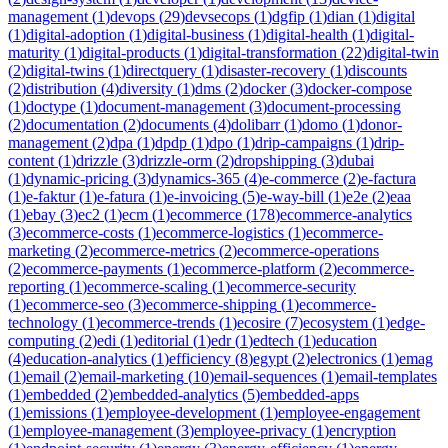
management
(
1
)
devops
(
29
)
devsecops
(
1
)
dgfip
(
1
)
dian
(
1
)
digital
(
1
)
digital-adoption
(
1
)
digital-business
(
1
)
digital-health
(
1
)
digital-
maturity
(
1
)
digital-products
(
1
)
digital-transformation
(
22
)
digital-twin
(
2
)
digital-twins
(
1
)
directquery
(
1
)
disaster-recovery
(
1
)
discounts
(
2
)
distribution
(
4
)
diversity
(
1
)
dms
(
2
)
docker
(
3
)
docker-compose
(
1
)
doctype
(
1
)
document-management
(
3
)
document-processing
(
2
)
documentation
(
2
)
documents
(
4
)
dolibarr
(
1
)
domo
(
1
)
donor-
management
(
2
)
dpa
(
1
)
dpdp
(
1
)
dpo
(
1
)
drip-campaigns
(
1
)
drip-
content
(
1
)
drizzle
(
3
)
drizzle-orm
(
2
)
dropshipping
(
3
)
dubai
(
1
)
dynamic-pricing
(
3
)
dynamics-365
(
4
)
e-commerce
(
2
)
e-factura
(
1
)
e-faktur
(
1
)
e-fatura
(
1
)
e-invoicing
(
5
)
e-way-bill
(
1
)
e2e
(
2
)
eaa
(
1
)
ebay
(
3
)
ec2
(
1
)
ecm
(
1
)
ecommerce
(
178
)
ecommerce-analytics
(
3
)
ecommerce-costs
(
1
)
ecommerce-logistics
(
1
)
ecommerce-
marketing
(
2
)
ecommerce-metrics
(
2
)
ecommerce-operations
(
2
)
ecommerce-payments
(
1
)
ecommerce-platform
(
2
)
ecommerce-
reporting
(
1
)
ecommerce-scaling
(
1
)
ecommerce-security
(
1
)
ecommerce-seo
(
3
)
ecommerce-shipping
(
1
)
ecommerce-
technology
(
1
)
ecommerce-trends
(
1
)
ecosire
(
7
)
ecosystem
(
1
)
edge-
computing
(
2
)
edi
(
1
)
editorial
(
1
)
edr
(
1
)
edtech
(
1
)
education
(
4
)
education-analytics
(
1
)
efficiency
(
8
)
egypt
(
2
)
electronics
(
1
)
emag
(
1
)
email
(
2
)
email-marketing
(
10
)
email-sequences
(
1
)
email-templates
(
1
)
embedded
(
2
)
embedded-analytics
(
5
)
embedded-apps
(
1
)
emissions
(
1
)
employee-development
(
1
)
employee-engagement
(
1
)
employee-management
(
3
)
employee-privacy
(
1
)
encryption