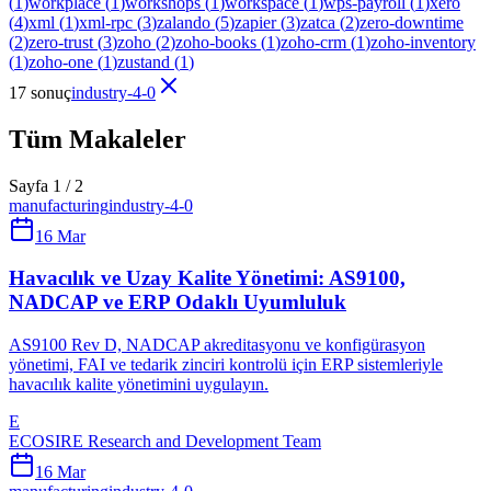
(
1
)
workplace
(
1
)
workshops
(
1
)
workspace
(
1
)
wps-payroll
(
1
)
xero
(
4
)
xml
(
1
)
xml-rpc
(
3
)
zalando
(
5
)
zapier
(
3
)
zatca
(
2
)
zero-downtime
(
2
)
zero-trust
(
3
)
zoho
(
2
)
zoho-books
(
1
)
zoho-crm
(
1
)
zoho-inventory
(
1
)
zoho-one
(
1
)
zustand
(
1
)
17 sonuç
industry-4-0
Tüm Makaleler
Sayfa 1 / 2
manufacturing
industry-4-0
16 Mar
Havacılık ve Uzay Kalite Yönetimi: AS9100,
NADCAP ve ERP Odaklı Uyumluluk
AS9100 Rev D, NADCAP akreditasyonu ve konfigürasyon
yönetimi, FAI ve tedarik zinciri kontrolü için ERP sistemleriyle
havacılık kalite yönetimini uygulayın.
E
ECOSIRE Research and Development Team
16 Mar