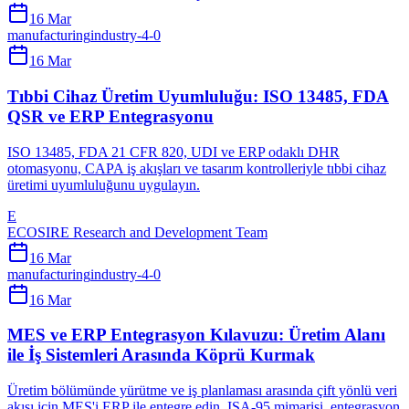
16 Mar
manufacturing
industry-4-0
16 Mar
Tıbbi Cihaz Üretim Uyumluluğu: ISO 13485, FDA
QSR ve ERP Entegrasyonu
ISO 13485, FDA 21 CFR 820, UDI ve ERP odaklı DHR
otomasyonu, CAPA iş akışları ve tasarım kontrolleriyle tıbbi cihaz
üretimi uyumluluğunu uygulayın.
E
ECOSIRE Research and Development Team
16 Mar
manufacturing
industry-4-0
16 Mar
MES ve ERP Entegrasyon Kılavuzu: Üretim Alanı
ile İş Sistemleri Arasında Köprü Kurmak
Üretim bölümünde yürütme ve iş planlaması arasında çift yönlü veri
akışı için MES'i ERP ile entegre edin. ISA-95 mimarisi, entegrasyon