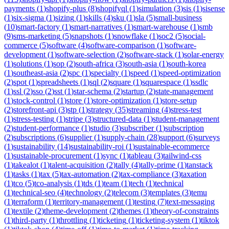
payments
(
1
)
shopify-plus
(
8
)
shopifyql
(
1
)
simulation
(
3
)
sis
(
1
)
sisense
(
1
)
six-sigma
(
1
)
sizing
(
1
)
skills
(
4
)
sku
(
1
)
sla
(
5
)
small-business
(
10
)
smart-factory
(
1
)
smart-narratives
(
1
)
smart-warehouse
(
1
)
smb
(
9
)
sms-marketing
(
5
)
snapshots
(
1
)
snowflake
(
1
)
soc2
(
5
)
social-
commerce
(
5
)
software
(
4
)
software-comparison
(
1
)
software-
development
(
1
)
software-selection
(
2
)
software-stack
(
1
)
solar-energy
(
1
)
solutions
(
1
)
sop
(
2
)
south-africa
(
3
)
south-asia
(
1
)
south-korea
(
1
)
southeast-asia
(
2
)
spc
(
1
)
specialty
(
1
)
speed
(
1
)
speed-optimization
(
2
)
spot
(
1
)
spreadsheets
(
1
)
sql
(
2
)
square
(
1
)
squarespace
(
1
)
ssdlc
(
1
)
ssl
(
2
)
sso
(
2
)
sst
(
1
)
star-schema
(
2
)
startup
(
2
)
state-management
(
1
)
stock-control
(
1
)
store
(
1
)
store-optimization
(
1
)
store-setup
(
2
)
storefront-api
(
3
)
stp
(
1
)
strategy
(
35
)
streaming
(
4
)
stress-test
(
1
)
stress-testing
(
1
)
stripe
(
3
)
structured-data
(
1
)
student-management
(
2
)
student-performance
(
1
)
studio
(
3
)
subscriber
(
1
)
subscription
(
2
)
subscriptions
(
6
)
supplier
(
1
)
supply-chain
(
28
)
support
(
6
)
surveys
(
1
)
sustainability
(
14
)
sustainability-roi
(
1
)
sustainable-ecommerce
(
1
)
sustainable-procurement
(
1
)
sync
(
1
)
tableau
(
3
)
tailwind-css
(
1
)
takealot
(
1
)
talent-acquisition
(
2
)
tally
(
4
)
tally-prime
(
1
)
tanstack
(
1
)
tasks
(
1
)
tax
(
5
)
tax-automation
(
2
)
tax-compliance
(
3
)
taxation
(
1
)
tco
(
5
)
tco-analysis
(
1
)
tds
(
1
)
team
(
1
)
tech
(
1
)
technical
(
1
)
technical-seo
(
4
)
technology
(
2
)
telecom
(
3
)
templates
(
3
)
temu
(
1
)
terraform
(
1
)
territory-management
(
1
)
testing
(
7
)
text-messaging
(
1
)
textile
(
2
)
theme-development
(
2
)
themes
(
1
)
theory-of-constraints
(
1
)
third-party
(
1
)
throttling
(
1
)
ticketing
(
1
)
ticketing-system
(
1
)
tiktok