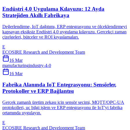
Endüstri 4.0 Uygulama Kılavuzu: 12 Ayda
Stratejiden Akıllı Fabrikaya
Değerlendirme, IoT dağıtımı, ERP entegrasyonu ve ölçeklendirmeyi
kapsayan eksiksiz Endüstri 4.0 uygulama kılavuzu. Gerçekçi zaman
çizelgeleri, bütçeler ve ROI kıyaslamaları.
E
ECOSIRE Research and Development Team
16 Mar
manufacturing
industry-4-0
16 Mar
Fabrika Alanında IoT Entegrasyonu: Sensörler,
Protokoller ve ERP Bağlantısı
Gerçek zamanlı üretim zekası için sensör seçimi, MQTT/OPC-UA
protokolleri, uç bilgi işlem ve ERP entegrasyonu ile IoT'yi fabrika
ortamında uygulayın.
E
ECOSIRE Research and Development Team