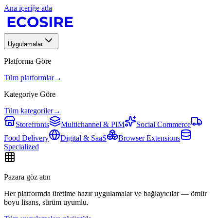
Ana içeriğe atla
Uygulamalar
Platforma Göre
Tüm platformlar
→
Kategoriye Göre
Tüm kategoriler
→
Storefronts
Multichannel & PIM
Social Commerce
Food Delivery
Digital & SaaS
Browser Extensions
Specialized
Pazara göz atın
Her platformda üretime hazır uygulamalar ve bağlayıcılar — ömür
boyu lisans, sürüm uyumlu.