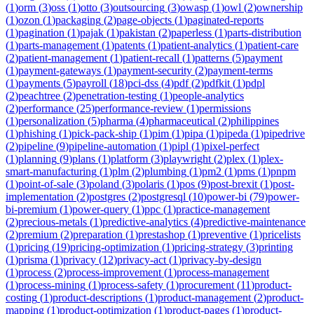
(
1
)
orm
(
3
)
oss
(
1
)
otto
(
3
)
outsourcing
(
3
)
owasp
(
1
)
owl
(
2
)
ownership
(
1
)
ozon
(
1
)
packaging
(
2
)
page-objects
(
1
)
paginated-reports
(
1
)
pagination
(
1
)
pajak
(
1
)
pakistan
(
2
)
paperless
(
1
)
parts-distribution
(
1
)
parts-management
(
1
)
patents
(
1
)
patient-analytics
(
1
)
patient-care
(
2
)
patient-management
(
1
)
patient-recall
(
1
)
patterns
(
5
)
payment
(
1
)
payment-gateways
(
1
)
payment-security
(
2
)
payment-terms
(
1
)
payments
(
5
)
payroll
(
18
)
pci-dss
(
4
)
pdf
(
2
)
pdfkit
(
1
)
pdpl
(
2
)
peachtree
(
2
)
penetration-testing
(
1
)
people-analytics
(
2
)
performance
(
25
)
performance-review
(
1
)
permissions
(
1
)
personalization
(
5
)
pharma
(
4
)
pharmaceutical
(
2
)
philippines
(
1
)
phishing
(
1
)
pick-pack-ship
(
1
)
pim
(
1
)
pipa
(
1
)
pipeda
(
1
)
pipedrive
(
2
)
pipeline
(
9
)
pipeline-automation
(
1
)
pipl
(
1
)
pixel-perfect
(
1
)
planning
(
9
)
plans
(
1
)
platform
(
3
)
playwright
(
2
)
plex
(
1
)
plex-
smart-manufacturing
(
1
)
plm
(
2
)
plumbing
(
1
)
pm2
(
1
)
pms
(
1
)
pnpm
(
1
)
point-of-sale
(
3
)
poland
(
3
)
polaris
(
1
)
pos
(
9
)
post-brexit
(
1
)
post-
implementation
(
2
)
postgres
(
2
)
postgresql
(
10
)
power-bi
(
79
)
power-
bi-premium
(
1
)
power-query
(
1
)
ppc
(
1
)
practice-management
(
2
)
precious-metals
(
1
)
predictive-analytics
(
4
)
predictive-maintenance
(
2
)
premium
(
2
)
preparation
(
1
)
prestashop
(
1
)
preventive
(
1
)
pricelists
(
1
)
pricing
(
19
)
pricing-optimization
(
1
)
pricing-strategy
(
3
)
printing
(
1
)
prisma
(
1
)
privacy
(
12
)
privacy-act
(
1
)
privacy-by-design
(
1
)
process
(
2
)
process-improvement
(
1
)
process-management
(
1
)
process-mining
(
1
)
process-safety
(
1
)
procurement
(
11
)
product-
costing
(
1
)
product-descriptions
(
1
)
product-management
(
2
)
product-
mapping
(
1
)
product-optimization
(
1
)
product-pages
(
1
)
product-