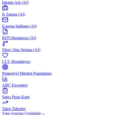
İşletme Adı (AI)
İş Tanımı (AI)
E-posta Şablonu (AI)
RFP Oluşturucu (AI)
Süreç Akış Şeması (AI)
CLV Hesaplayıcı
Potansiyel Müşteri Puanlaması
ABC Envanteri
Satıcı Puan Kartı
Talep Tahmini
Tüm Araçları Görüntüle
→