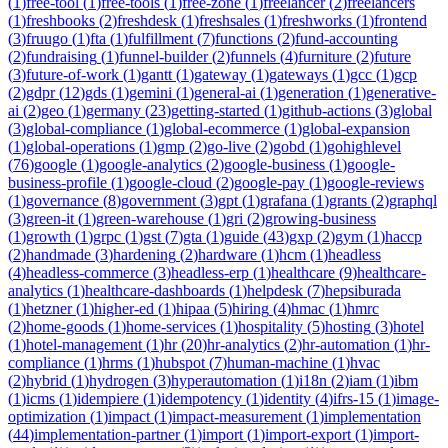
(
1
)
free-tool
(
1
)
free-tools
(
1
)
free-zone
(
1
)
freelancer
(
2
)
freelancers
(
1
)
freshbooks
(
2
)
freshdesk
(
1
)
freshsales
(
1
)
freshworks
(
1
)
frontend
(
3
)
fruugo
(
1
)
fta
(
1
)
fulfillment
(
7
)
functions
(
2
)
fund-accounting
(
2
)
fundraising
(
1
)
funnel-builder
(
2
)
funnels
(
4
)
furniture
(
2
)
future
(
3
)
future-of-work
(
1
)
gantt
(
1
)
gateway
(
1
)
gateways
(
1
)
gcc
(
1
)
gcp
(
2
)
gdpr
(
12
)
gds
(
1
)
gemini
(
1
)
general-ai
(
1
)
generation
(
1
)
generative-
ai
(
2
)
geo
(
1
)
germany
(
23
)
getting-started
(
1
)
github-actions
(
3
)
global
(
3
)
global-compliance
(
1
)
global-ecommerce
(
1
)
global-expansion
(
1
)
global-operations
(
1
)
gmp
(
2
)
go-live
(
2
)
gobd
(
1
)
gohighlevel
(
76
)
google
(
1
)
google-analytics
(
2
)
google-business
(
1
)
google-
business-profile
(
1
)
google-cloud
(
2
)
google-pay
(
1
)
google-reviews
(
1
)
governance
(
8
)
government
(
3
)
gpt
(
1
)
grafana
(
1
)
grants
(
2
)
graphql
(
3
)
green-it
(
1
)
green-warehouse
(
1
)
gri
(
2
)
growing-business
(
1
)
growth
(
1
)
grpc
(
1
)
gst
(
7
)
gta
(
1
)
guide
(
43
)
gxp
(
2
)
gym
(
1
)
haccp
(
2
)
handmade
(
3
)
hardening
(
2
)
hardware
(
1
)
hcm
(
1
)
headless
(
4
)
headless-commerce
(
3
)
headless-erp
(
1
)
healthcare
(
9
)
healthcare-
analytics
(
1
)
healthcare-dashboards
(
1
)
helpdesk
(
7
)
hepsiburada
(
1
)
hetzner
(
1
)
higher-ed
(
1
)
hipaa
(
5
)
hiring
(
4
)
hmac
(
1
)
hmrc
(
2
)
home-goods
(
1
)
home-services
(
1
)
hospitality
(
5
)
hosting
(
3
)
hotel
(
1
)
hotel-management
(
1
)
hr
(
20
)
hr-analytics
(
2
)
hr-automation
(
1
)
hr-
compliance
(
1
)
hrms
(
1
)
hubspot
(
7
)
human-machine
(
1
)
hvac
(
2
)
hybrid
(
1
)
hydrogen
(
3
)
hyperautomation
(
1
)
i18n
(
2
)
iam
(
1
)
ibm
(
1
)
icms
(
1
)
idempiere
(
1
)
idempotency
(
1
)
identity
(
4
)
ifrs-15
(
1
)
image-
optimization
(
1
)
impact
(
1
)
impact-measurement
(
1
)
implementation
(
44
)
implementation-partner
(
1
)
import
(
1
)
import-export
(
1
)
import-