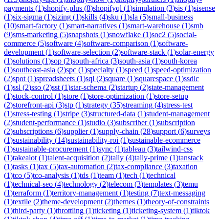
payments
(
1
)
shopify-plus
(
8
)
shopifyql
(
1
)
simulation
(
3
)
sis
(
1
)
sisense
(
1
)
six-sigma
(
1
)
sizing
(
1
)
skills
(
4
)
sku
(
1
)
sla
(
5
)
small-business
(
10
)
smart-factory
(
1
)
smart-narratives
(
1
)
smart-warehouse
(
1
)
smb
(
9
)
sms-marketing
(
5
)
snapshots
(
1
)
snowflake
(
1
)
soc2
(
5
)
social-
commerce
(
5
)
software
(
4
)
software-comparison
(
1
)
software-
development
(
1
)
software-selection
(
2
)
software-stack
(
1
)
solar-energy
(
1
)
solutions
(
1
)
sop
(
2
)
south-africa
(
3
)
south-asia
(
1
)
south-korea
(
1
)
southeast-asia
(
2
)
spc
(
1
)
specialty
(
1
)
speed
(
1
)
speed-optimization
(
2
)
spot
(
1
)
spreadsheets
(
1
)
sql
(
2
)
square
(
1
)
squarespace
(
1
)
ssdlc
(
1
)
ssl
(
2
)
sso
(
2
)
sst
(
1
)
star-schema
(
2
)
startup
(
2
)
state-management
(
1
)
stock-control
(
1
)
store
(
1
)
store-optimization
(
1
)
store-setup
(
2
)
storefront-api
(
3
)
stp
(
1
)
strategy
(
35
)
streaming
(
4
)
stress-test
(
1
)
stress-testing
(
1
)
stripe
(
3
)
structured-data
(
1
)
student-management
(
2
)
student-performance
(
1
)
studio
(
3
)
subscriber
(
1
)
subscription
(
2
)
subscriptions
(
6
)
supplier
(
1
)
supply-chain
(
28
)
support
(
6
)
surveys
(
1
)
sustainability
(
14
)
sustainability-roi
(
1
)
sustainable-ecommerce
(
1
)
sustainable-procurement
(
1
)
sync
(
1
)
tableau
(
3
)
tailwind-css
(
1
)
takealot
(
1
)
talent-acquisition
(
2
)
tally
(
4
)
tally-prime
(
1
)
tanstack
(
1
)
tasks
(
1
)
tax
(
5
)
tax-automation
(
2
)
tax-compliance
(
3
)
taxation
(
1
)
tco
(
5
)
tco-analysis
(
1
)
tds
(
1
)
team
(
1
)
tech
(
1
)
technical
(
1
)
technical-seo
(
4
)
technology
(
2
)
telecom
(
3
)
templates
(
3
)
temu
(
1
)
terraform
(
1
)
territory-management
(
1
)
testing
(
7
)
text-messaging
(
1
)
textile
(
2
)
theme-development
(
2
)
themes
(
1
)
theory-of-constraints
(
1
)
third-party
(
1
)
throttling
(
1
)
ticketing
(
1
)
ticketing-system
(
1
)
tiktok