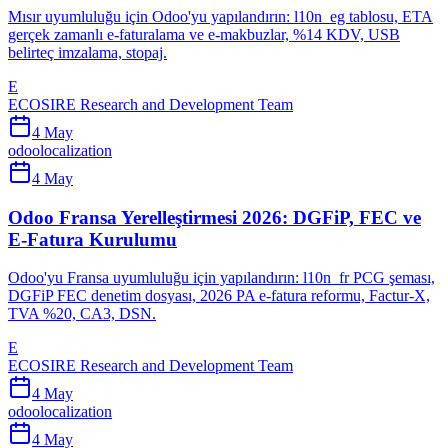
Mısır uyumluluğu için Odoo'yu yapılandırın: l10n_eg tablosu, ETA
gerçek zamanlı e-faturalama ve e-makbuzlar, %14 KDV, USB
belirteç imzalama, stopaj.
E
ECOSIRE Research and Development Team
4 May
odoo
localization
4 May
Odoo Fransa Yerelleştirmesi 2026: DGFiP, FEC ve
E-Fatura Kurulumu
Odoo'yu Fransa uyumluluğu için yapılandırın: l10n_fr PCG şeması,
DGFiP FEC denetim dosyası, 2026 PA e-fatura reformu, Factur-X,
TVA %20, CA3, DSN.
E
ECOSIRE Research and Development Team
4 May
odoo
localization
4 May