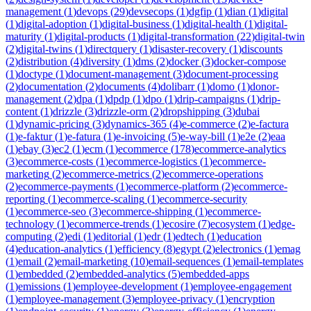
management
(
1
)
devops
(
29
)
devsecops
(
1
)
dgfip
(
1
)
dian
(
1
)
digital
(
1
)
digital-adoption
(
1
)
digital-business
(
1
)
digital-health
(
1
)
digital-
maturity
(
1
)
digital-products
(
1
)
digital-transformation
(
22
)
digital-twin
(
2
)
digital-twins
(
1
)
directquery
(
1
)
disaster-recovery
(
1
)
discounts
(
2
)
distribution
(
4
)
diversity
(
1
)
dms
(
2
)
docker
(
3
)
docker-compose
(
1
)
doctype
(
1
)
document-management
(
3
)
document-processing
(
2
)
documentation
(
2
)
documents
(
4
)
dolibarr
(
1
)
domo
(
1
)
donor-
management
(
2
)
dpa
(
1
)
dpdp
(
1
)
dpo
(
1
)
drip-campaigns
(
1
)
drip-
content
(
1
)
drizzle
(
3
)
drizzle-orm
(
2
)
dropshipping
(
3
)
dubai
(
1
)
dynamic-pricing
(
3
)
dynamics-365
(
4
)
e-commerce
(
2
)
e-factura
(
1
)
e-faktur
(
1
)
e-fatura
(
1
)
e-invoicing
(
5
)
e-way-bill
(
1
)
e2e
(
2
)
eaa
(
1
)
ebay
(
3
)
ec2
(
1
)
ecm
(
1
)
ecommerce
(
178
)
ecommerce-analytics
(
3
)
ecommerce-costs
(
1
)
ecommerce-logistics
(
1
)
ecommerce-
marketing
(
2
)
ecommerce-metrics
(
2
)
ecommerce-operations
(
2
)
ecommerce-payments
(
1
)
ecommerce-platform
(
2
)
ecommerce-
reporting
(
1
)
ecommerce-scaling
(
1
)
ecommerce-security
(
1
)
ecommerce-seo
(
3
)
ecommerce-shipping
(
1
)
ecommerce-
technology
(
1
)
ecommerce-trends
(
1
)
ecosire
(
7
)
ecosystem
(
1
)
edge-
computing
(
2
)
edi
(
1
)
editorial
(
1
)
edr
(
1
)
edtech
(
1
)
education
(
4
)
education-analytics
(
1
)
efficiency
(
8
)
egypt
(
2
)
electronics
(
1
)
emag
(
1
)
email
(
2
)
email-marketing
(
10
)
email-sequences
(
1
)
email-templates
(
1
)
embedded
(
2
)
embedded-analytics
(
5
)
embedded-apps
(
1
)
emissions
(
1
)
employee-development
(
1
)
employee-engagement
(
1
)
employee-management
(
3
)
employee-privacy
(
1
)
encryption