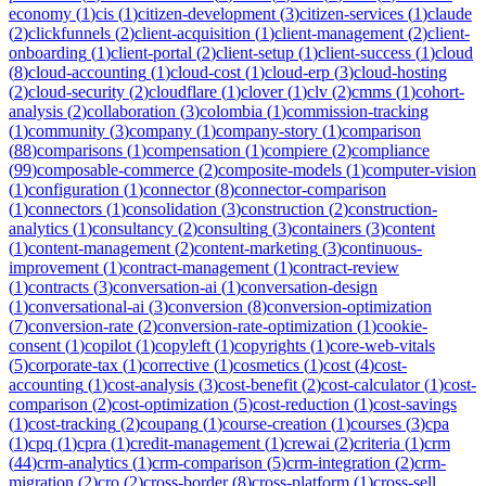
economy
(
1
)
cis
(
1
)
citizen-development
(
3
)
citizen-services
(
1
)
claude
(
2
)
clickfunnels
(
2
)
client-acquisition
(
1
)
client-management
(
2
)
client-
onboarding
(
1
)
client-portal
(
2
)
client-setup
(
1
)
client-success
(
1
)
cloud
(
8
)
cloud-accounting
(
1
)
cloud-cost
(
1
)
cloud-erp
(
3
)
cloud-hosting
(
2
)
cloud-security
(
2
)
cloudflare
(
1
)
clover
(
1
)
clv
(
2
)
cmms
(
1
)
cohort-
analysis
(
2
)
collaboration
(
3
)
colombia
(
1
)
commission-tracking
(
1
)
community
(
3
)
company
(
1
)
company-story
(
1
)
comparison
(
88
)
comparisons
(
1
)
compensation
(
1
)
compiere
(
2
)
compliance
(
99
)
composable-commerce
(
2
)
composite-models
(
1
)
computer-vision
(
1
)
configuration
(
1
)
connector
(
8
)
connector-comparison
(
1
)
connectors
(
1
)
consolidation
(
3
)
construction
(
2
)
construction-
analytics
(
1
)
consultancy
(
2
)
consulting
(
3
)
containers
(
3
)
content
(
1
)
content-management
(
2
)
content-marketing
(
3
)
continuous-
improvement
(
1
)
contract-management
(
1
)
contract-review
(
1
)
contracts
(
3
)
conversation-ai
(
1
)
conversation-design
(
1
)
conversational-ai
(
3
)
conversion
(
8
)
conversion-optimization
(
7
)
conversion-rate
(
2
)
conversion-rate-optimization
(
1
)
cookie-
consent
(
1
)
copilot
(
1
)
copyleft
(
1
)
copyrights
(
1
)
core-web-vitals
(
5
)
corporate-tax
(
1
)
corrective
(
1
)
cosmetics
(
1
)
cost
(
4
)
cost-
accounting
(
1
)
cost-analysis
(
3
)
cost-benefit
(
2
)
cost-calculator
(
1
)
cost-
comparison
(
2
)
cost-optimization
(
5
)
cost-reduction
(
1
)
cost-savings
(
1
)
cost-tracking
(
2
)
coupang
(
1
)
course-creation
(
1
)
courses
(
3
)
cpa
(
1
)
cpq
(
1
)
cpra
(
1
)
credit-management
(
1
)
crewai
(
2
)
criteria
(
1
)
crm
(
44
)
crm-analytics
(
1
)
crm-comparison
(
5
)
crm-integration
(
2
)
crm-
migration
(
2
)
cro
(
2
)
cross-border
(
8
)
cross-platform
(
1
)
cross-sell