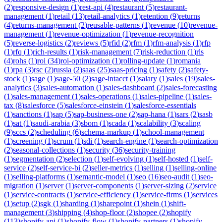
(
2
)
responsive-design
(
1
)
rest-api
(
4
)
restaurant
(
5
)
restaurant-
management
(
1
)
retail
(
13
)
retail-analytics
(
1
)
retention
(
9
)
returns
(
4
)
returns-management
(
2
)
reusable-patterns
(
1
)
revenue
(
10
)
revenue-
management
(
1
)
revenue-optimization
(
1
)
revenue-recognition
(
5
)
reverse-logistics
(
2
)
reviews
(
5
)
rfid
(
2
)
rfm
(
1
)
rfm-analysis
(
1
)
rfp
(
1
)
rfq
(
1
)
rich-results
(
1
)
risk-management
(
7
)
risk-reduction
(
1
)
rls
(
4
)
rohs
(
1
)
roi
(
34
)
roi-optimization
(
1
)
rolling-update
(
1
)
romania
(
1
)
rpa
(
3
)
rsc
(
2
)
russia
(
2
)
saas
(
25
)
saas-pricing
(
1
)
safety
(
2
)
safety-
stock
(
1
)
sage
(
1
)
sage-50
(
2
)
sage-intacct
(
1
)
salary
(
1
)
sales
(
19
)
sales-
analytics
(
3
)
sales-automation
(
1
)
sales-dashboard
(
2
)
sales-forecasting
(
1
)
sales-management
(
1
)
sales-operations
(
1
)
sales-pipeline
(
1
)
sales-
tax
(
8
)
salesforce
(
5
)
salesforce-einstein
(
1
)
salesforce-essentials
(
1
)
sanctions
(
1
)
sap
(
5
)
sap-business-one
(
2
)
sap-hana
(
1
)
sars
(
2
)
sasb
(
1
)
sat
(
1
)
saudi-arabia
(
3
)
sbom
(
1
)
scada
(
1
)
scalability
(
3
)
scaling
(
9
)
sccs
(
2
)
scheduling
(
6
)
schema-markup
(
1
)
school-management
(
1
)
screening
(
1
)
scrum
(
1
)
sdi
(
1
)
search-engine
(
1
)
search-optimization
(
2
)
seasonal-collections
(
1
)
security
(
36
)
security-training
(
1
)
segmentation
(
2
)
selection
(
1
)
self-evolving
(
1
)
self-hosted
(
1
)
self-
service
(
2
)
self-service-bi
(
2
)
seller-metrics
(
1
)
selling
(
1
)
selling-online
(
1
)
selling-platforms
(
1
)
semantic-model
(
1
)
seo
(
16
)
seo-audit
(
1
)
seo-
migration
(
1
)
server
(
1
)
server-components
(
1
)
server-sizing
(
2
)
service
(
1
)
service-contracts
(
1
)
service-efficiency
(
1
)
service-firms
(
1
)
services
(
1
)
setup
(
2
)
sgk
(
1
)
sharding
(
1
)
sharepoint
(
1
)
shein
(
1
)
shift-
management
(
3
)
shipping
(
4
)
shop-floor
(
2
)
shopee
(
2
)
shopify
(
113
)
shopify-api
(
1
)
shopify-flow
(
1
)
shopify-partners
(
1
)
shopify-