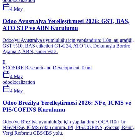
odoo
localization
4 May
Odoo Avustralya Yerelleştirmesi 2026: GST, BAS,
ATO STP ve ABN Kurulumu
Odoo'yu Avustralya uyumluluğu için yapılandırın: l10n_au grafiği,
GST %10, BAS etiketleri G1-G24, ATO Tek Dokunuşlu Bordro
Aşama 2, ABN, süper %12.
E
ECOSIRE Research and Development Team
4 May
odoo
localization
4 May
Odoo Brezilya Yerelleştirmesi 2026: NFe, ICMS ve
PIS/COFINS Kurulumu
Odoo'yu Brezilya uyumluluğu için yapılandırın: OCA l10n_br
NFe/NFSe, ICMS çoklu durum, IPI, PIS/COFINS, eSocial, Reinf,
Vergi Reformu CBS/IBS yolu.