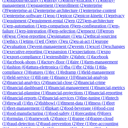
(
1
)
endpoint-security
(
1
)
energy
(
3
)
energy-efficiency
(
1
)
energy-
management
(
1
)
engagement
(
1
)
enrollment
(
2
)
enterprise
(
39
)
enterprise-ai
(
2
)
enterprise-architecture
(
1
)
enterprise-content
(
1
)
enterprise-software
(
1
)
eoq
(
1
)
epicor
(
2
)
epicor-kinetic
(
1
)
eprivacy
(
1
)
equipment
(
2
)
equipment-rental
(
2
)
erp
(
225
)
erp-architecture
(
1
)
erp-automation
(
1
)
erp-comparison
(
9
)
erp-configuration
(
1
)
erp-
failure
(
1
)
erp-integration
(
8
)
erp-selection
(
2
)
erpnext
(
18
)
errors
(
40
)
esg
(
5
)
esg-reporting
(
2
)
esignature
(
1
)
eta
(
2
)
ethical-sourcing
(
1
)
ethics
(
1
)
etims
(
1
)
etl
(
5
)
etsy
(
3
)
eu
(
2
)
eu-ai-act
(
1
)
europe
(
2
)
evaluation
(
3
)
event-management
(
2
)
events
(
1
)
excel
(
3
)
exchanges
(
1
)
executive-reporting
(
1
)
expansion
(
1
)
expectations
(
1
)
expo
(
1
)
export-compliance
(
1
)
extensibility
(
2
)
fabric
(
1
)
facebook
(
1
)
facebook-shops
(
1
)
factory-floor
(
1
)
faire
(
1
)
farm-management
(
1
)
fashion
(
6
)
fattura-elettronica
(
1
)
fba
(
1
)
fbr
(
2
)
fda
(
1
)
fda-
compliance
(
3
)
features
(
1
)
fec
(
1
)
fedramp
(
1
)
field-management
(
1
)
field-service
(
1
)
fill-rate
(
1
)
finance
(
10
)
financial-analysis
(
2
)
financial-analytics
(
2
)
financial-close
(
2
)
financial-crime
(
1
)
financial-dashboard
(
1
)
financial-management
(
1
)
financial-metrics
(
1
)
financial-planning
(
1
)
financial-projections
(
1
)
financial-reporting
(
4
)
financial-reports
(
2
)
financial-services
(
3
)
fine-tuning
(
1
)
fintech
(
3
)
firewall
(
1
)
firs
(
2
)
fishbowl
(
1
)
fitment-data
(
1
)
fitness
(
1
)
fleet
(
1
)
fleet-management
(
1
)
flipkart
(
2
)
food-beverage
(
4
)
food-cost
(
1
)
food-manufacturing
(
1
)
food-safety
(
1
)
forecasting
(
9
)
forex
(
1
)
formulas
(
1
)
framework
(
2
)
france
(
1
)
frappe
(
4
)
frappe-cloud
(
1
)
fraud-detection
(
2
)
fraud-prevention
(
2
)
free
(
1
)
free-accounting