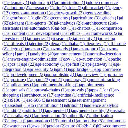
(
1
)
adequacy
(
1
)
admin-api
(
1
)
administration
(
1
)
adobe-commerce
(
2
)
adoption
(
2
)
aerospace
(
1
)
afip
(
1
)
africa
(
2
)
aftermarket
(
1
)
agency
(
13
)
agency-automation
(
1
)
agency-growth
(
2
)
agency-scaling
(
1
)
agentforce
(
1
)
agile
(
2
)
agreements
(
1
)
agriculture
(
3
)
agritech
(
1
)
ai
(
62
)
ai-agent
(
1
)
ai-agents
(
38
)
ai-analytics
(
2
)
ai-architecture
(
2
)
ai-
assistants
(
1
)
ai-automation
(
6
)
ai-bot
(
1
)
ai-chatbot
(
1
)
ai-comparison
(
1
)
ai-content
(
1
)
ai-development
(
1
)
ai-ethics
(
1
)
ai-frameworks
(
2
)
ai-
investment
(
1
)
ai-queries
(
1
)
ai-search
(
3
)
ai-security
(
1
)
ai-testing
(
1
)
ai-threats
(
1
)
alerting
(
2
)
alexa
(
1
)
alibaba
(
1
)
aliexpress
(
1
)
all-in-one
(
2
)
allegro
(
2
)
amazon
(
7
)
amazon-ads
(
1
)
amazon-ppc
(
1
)
amazon-
seller
(
1
)
aml
(
1
)
analytics
(
40
)
announcement
(
1
)
anomaly-detection
(
1
)
answer-engine-optimization
(
1
)
aov
(
1
)
ap-automation
(
1
)
apache
(
1
)
apcs
(
1
)
api
(
22
)
api-economy
(
1
)
api-first
(
2
)
api-gateway
(
1
)
api-
integration
(
3
)
api-security
(
2
)
apm
(
1
)
app-bridge
(
1
)
app-commerce
(
1
)
app-development
(
2
)
app-publishing
(
1
)
app-review
(
1
)
app-router
(
1
)
app-store
(
1
)
apparel
(
3
)
appi
(
1
)
apple-pay
(
1
)
applicant-tracking
(
1
)
applications
(
1
)
appointment-booking
(
2
)
appointments
(
1
)
appraisals
(
1
)
approval-chains
(
1
)
approvals
(
3
)
apps
(
1
)
ar
(
1
)
ar-
shopping
(
1
)
architecture
(
17
)
argentina
(
1
)
artificial-intelligence
(
2
)
as9100
(
1
)
asc-606
(
3
)
assessment
(
2
)
asset-management
(
4
)
assistant
(
1
)
ato
(
1
)
attribution
(
1
)
attrition
(
1
)
audience-analytics
(
1
)
audit
(
7
)
audit-trail
(
1
)
augmented
(
1
)
augmented-reality
(
2
)
australia
(
2
)
australia-gst
(
1
)
authentication
(
6
)
authentik
(
2
)
authorization
(
3
)
autogen
(
2
)
automation
(
119
)
automl
(
1
)
automotive
(
5
)
autonomous
(
2
)
awareness
(
1
)
aws
(
10
)
axelor
(
2
)
azure
(
4
)
b2b
(
18
)
b2b-ecommerce