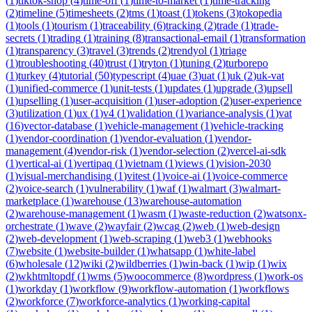
(
1
)
tiktok-shop
(
4
)
time-off
(
1
)
time-to-market
(
1
)
time-tracking
(
2
)
timeline
(
5
)
timesheets
(
2
)
tms
(
1
)
toast
(
1
)
tokens
(
3
)
tokopedia
(
1
)
tools
(
1
)
tourism
(
1
)
traceability
(
6
)
tracking
(
2
)
trade
(
1
)
trade-
secrets
(
1
)
trading
(
1
)
training
(
8
)
transactional-email
(
1
)
transformation
(
1
)
transparency
(
3
)
travel
(
3
)
trends
(
2
)
trendyol
(
1
)
triage
(
1
)
troubleshooting
(
40
)
trust
(
1
)
tryton
(
1
)
tuning
(
2
)
turborepo
(
1
)
turkey
(
4
)
tutorial
(
50
)
typescript
(
4
)
uae
(
3
)
uat
(
1
)
uk
(
2
)
uk-vat
(
1
)
unified-commerce
(
1
)
unit-tests
(
1
)
updates
(
1
)
upgrade
(
3
)
upsell
(
1
)
upselling
(
1
)
user-acquisition
(
1
)
user-adoption
(
2
)
user-experience
(
3
)
utilization
(
1
)
ux
(
1
)
v4
(
1
)
validation
(
1
)
variance-analysis
(
1
)
vat
(
16
)
vector-database
(
1
)
vehicle-management
(
1
)
vehicle-tracking
(
1
)
vendor-coordination
(
1
)
vendor-evaluation
(
1
)
vendor-
management
(
4
)
vendor-risk
(
1
)
vendor-selection
(
2
)
vercel-ai-sdk
(
1
)
vertical-ai
(
1
)
vertipaq
(
1
)
vietnam
(
1
)
views
(
1
)
vision-2030
(
1
)
visual-merchandising
(
1
)
vitest
(
1
)
voice-ai
(
1
)
voice-commerce
(
2
)
voice-search
(
1
)
vulnerability
(
1
)
waf
(
1
)
walmart
(
3
)
walmart-
marketplace
(
1
)
warehouse
(
13
)
warehouse-automation
(
2
)
warehouse-management
(
1
)
wasm
(
1
)
waste-reduction
(
2
)
watsonx-
orchestrate
(
1
)
wave
(
2
)
wayfair
(
2
)
wcag
(
2
)
web
(
1
)
web-design
(
2
)
web-development
(
1
)
web-scraping
(
1
)
web3
(
1
)
webhooks
(
7
)
website
(
1
)
website-builder
(
1
)
whatsapp
(
1
)
white-label
(
6
)
wholesale
(
12
)
wiki
(
2
)
wildberries
(
1
)
win-back
(
1
)
wip
(
1
)
wix
(
2
)
wkhtmltopdf
(
1
)
wms
(
5
)
woocommerce
(
8
)
wordpress
(
1
)
work-os
(
1
)
workday
(
1
)
workflow
(
9
)
workflow-automation
(
1
)
workflows
(
2
)
workforce
(
7
)
workforce-analytics
(
1
)
working-capital