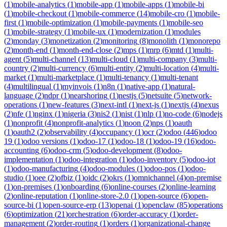
(
1
)
mobile-analytics
(
1
)
mobile-app
(
1
)
mobile-apps
(
1
)
mobile-bi
(
1
)
mobile-checkout
(
1
)
mobile-commerce
(
14
)
mobile-cro
(
1
)
mobile-
first
(
1
)
mobile-optimization
(
1
)
mobile-payments
(
1
)
mobile-seo
(
1
)
mobile-strategy
(
1
)
mobile-ux
(
1
)
modernization
(
1
)
modules
(
2
)
monday
(
3
)
monetization
(
2
)
monitoring
(
8
)
monolith
(
1
)
monorepo
(
2
)
month-end
(
1
)
month-end-close
(
2
)
mps
(
1
)
mrp
(
6
)
mtd
(
1
)
multi-
agent
(
5
)
multi-channel
(
13
)
multi-cloud
(
1
)
multi-company
(
3
)
multi-
country
(
2
)
multi-currency
(
6
)
multi-entity
(
2
)
multi-location
(
4
)
multi-
market
(
1
)
multi-marketplace
(
1
)
multi-tenancy
(
1
)
multi-tenant
(
4
)
multilingual
(
1
)
myinvois
(
1
)
n8n
(
1
)
native-app
(
1
)
natural-
language
(
2
)
ndpr
(
1
)
nearshoring
(
1
)
nestjs
(
5
)
netsuite
(
5
)
network-
operations
(
1
)
new-features
(
3
)
next-intl
(
1
)
next-js
(
1
)
nextjs
(
4
)
nexus
(
2
)
nfe
(
1
)
nginx
(
1
)
nigeria
(
3
)
nis2
(
1
)
nist
(
1
)
nlp
(
1
)
no-code
(
6
)
nodejs
(
1
)
nonprofit
(
4
)
nonprofit-analytics
(
1
)
noon
(
2
)
nps
(
1
)
oauth
(
1
)
oauth2
(
2
)
observability
(
4
)
occupancy
(
1
)
ocr
(
2
)
odoo
(
446
)
odoo
19
(
1
)
odoo versions
(
1
)
odoo-17
(
1
)
odoo-18
(
1
)
odoo-19
(
16
)
odoo-
accounting
(
6
)
odoo-crm
(
5
)
odoo-development
(
8
)
odoo-
implementation
(
1
)
odoo-integration
(
1
)
odoo-inventory
(
5
)
odoo-iot
(
1
)
odoo-manufacturing
(
4
)
odoo-modules
(
1
)
odoo-pos
(
1
)
odoo-
studio
(
1
)
oee
(
2
)
ofbiz
(
1
)
oidc
(
2
)
okrs
(
1
)
omnichannel
(
4
)
on-premise
(
1
)
on-premises
(
1
)
onboarding
(
6
)
online-courses
(
2
)
online-learning
(
2
)
online-reputation
(
1
)
online-store-2.0
(
1
)
open-source
(
6
)
open-
source-bi
(
1
)
open-source-erp
(
13
)
openai
(
1
)
openclaw
(
85
)
operations
(
6
)
optimization
(
21
)
orchestration
(
6
)
order-accuracy
(
1
)
order-
management
(
2
)
order-routing
(
1
)
orders
(
1
)
organizational-change