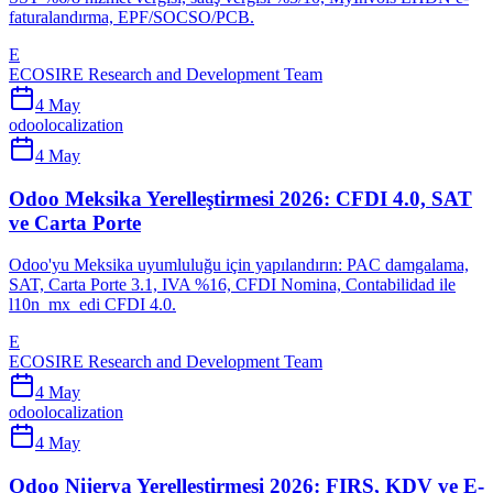
faturalandırma, EPF/SOCSO/PCB.
E
ECOSIRE Research and Development Team
4 May
odoo
localization
4 May
Odoo Meksika Yerelleştirmesi 2026: CFDI 4.0, SAT
ve Carta Porte
Odoo'yu Meksika uyumluluğu için yapılandırın: PAC damgalama,
SAT, Carta Porte 3.1, IVA %16, CFDI Nomina, Contabilidad ile
l10n_mx_edi CFDI 4.0.
E
ECOSIRE Research and Development Team
4 May
odoo
localization
4 May
Odoo Nijerya Yerelleştirmesi 2026: FIRS, KDV ve E-