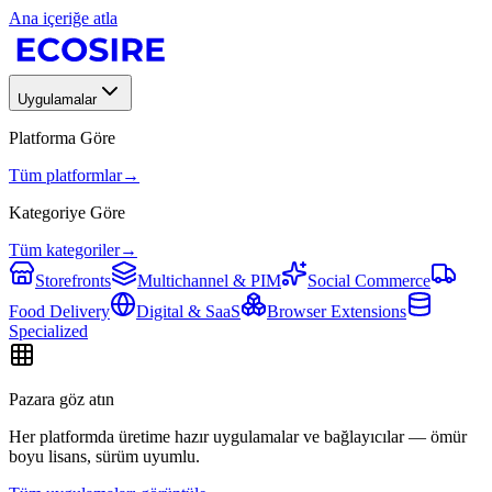
Ana içeriğe atla
Uygulamalar
Platforma Göre
Tüm platformlar
→
Kategoriye Göre
Tüm kategoriler
→
Storefronts
Multichannel & PIM
Social Commerce
Food Delivery
Digital & SaaS
Browser Extensions
Specialized
Pazara göz atın
Her platformda üretime hazır uygulamalar ve bağlayıcılar — ömür
boyu lisans, sürüm uyumlu.