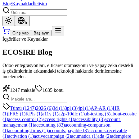
Blog
Kaynaklar
İletişim
tr
Giriş yap
Başlayın
İçgörüler ve Kaynaklar
ECOSIRE Blog
Odoo entegrasyonları, e-ticaret otomasyonu ve yapay zeka destekli
iş çözümlerinin arkasındaki teknoloji hakkında derinlemesine
incelemeler.
1247
makale
1635
konu
Tümü (1247)
2026
(
6
)
3d
(
1
)
3pl
(
3
)
4pl
(
1
)
AP-AR
(
1
)
HR
(
1
)
IFRS
(
1
)
KPIs
(
1
)
a11y
(
1
)
a2p-10dlc
(
1
)
ab-testing
(
5
)
about-ecosire
(
1
)
access-control
(
2
)
access-rights
(
1
)
accessibility
(
3
)
account-
management
(
1
)
accounting
(
83
)
accounting-comparison
(
1
)
accounting-firms
(
1
)
accounts-payable
(
3
)
accounts-receivable
(
1
)
activation
(
1
)
activecampaign
(
2
)
acumatica
(
1
)
ada
(
2
)
adempiere