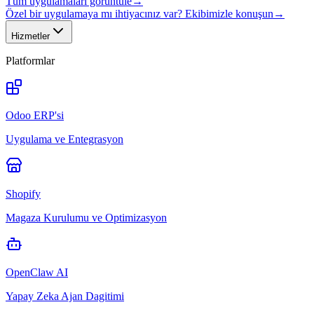
Tüm uygulamaları görüntüle
→
Özel bir uygulamaya mı ihtiyacınız var? Ekibimizle konuşun
→
Hizmetler
Platformlar
Odoo ERP'si
Uygulama ve Entegrasyon
Shopify
Magaza Kurulumu ve Optimizasyon
OpenClaw AI
Yapay Zeka Ajan Dagitimi