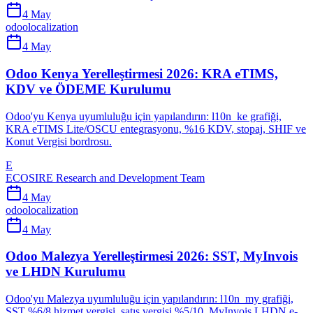
4 May
odoo
localization
4 May
Odoo Kenya Yerelleştirmesi 2026: KRA eTIMS,
KDV ve ÖDEME Kurulumu
Odoo'yu Kenya uyumluluğu için yapılandırın: l10n_ke grafiği,
KRA eTIMS Lite/OSCU entegrasyonu, %16 KDV, stopaj, SHIF ve
Konut Vergisi bordrosu.
E
ECOSIRE Research and Development Team
4 May
odoo
localization
4 May
Odoo Malezya Yerelleştirmesi 2026: SST, MyInvois
ve LHDN Kurulumu
Odoo'yu Malezya uyumluluğu için yapılandırın: l10n_my grafiği,
SST %6/8 hizmet vergisi, satış vergisi %5/10, MyInvois LHDN e-