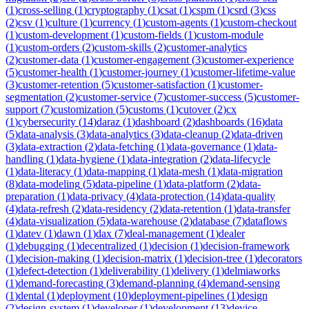
(
1
)
cross-selling
(
1
)
cryptography
(
1
)
csat
(
1
)
cspm
(
1
)
csrd
(
3
)
css
(
2
)
csv
(
1
)
culture
(
1
)
currency
(
1
)
custom-agents
(
1
)
custom-checkout
(
1
)
custom-development
(
1
)
custom-fields
(
1
)
custom-module
(
1
)
custom-orders
(
2
)
custom-skills
(
2
)
customer-analytics
(
2
)
customer-data
(
1
)
customer-engagement
(
3
)
customer-experience
(
5
)
customer-health
(
1
)
customer-journey
(
1
)
customer-lifetime-value
(
3
)
customer-retention
(
5
)
customer-satisfaction
(
1
)
customer-
segmentation
(
2
)
customer-service
(
7
)
customer-success
(
5
)
customer-
support
(
7
)
customization
(
5
)
customs
(
1
)
cutover
(
2
)
cx
(
1
)
cybersecurity
(
14
)
daraz
(
1
)
dashboard
(
2
)
dashboards
(
16
)
data
(
5
)
data-analysis
(
3
)
data-analytics
(
3
)
data-cleanup
(
2
)
data-driven
(
3
)
data-extraction
(
2
)
data-fetching
(
1
)
data-governance
(
1
)
data-
handling
(
1
)
data-hygiene
(
1
)
data-integration
(
2
)
data-lifecycle
(
1
)
data-literacy
(
1
)
data-mapping
(
1
)
data-mesh
(
1
)
data-migration
(
8
)
data-modeling
(
5
)
data-pipeline
(
1
)
data-platform
(
2
)
data-
preparation
(
1
)
data-privacy
(
4
)
data-protection
(
14
)
data-quality
(
4
)
data-refresh
(
2
)
data-residency
(
2
)
data-retention
(
1
)
data-transfer
(
4
)
data-visualization
(
5
)
data-warehouse
(
2
)
database
(
7
)
dataflows
(
1
)
datev
(
1
)
dawn
(
1
)
dax
(
7
)
deal-management
(
1
)
dealer
(
1
)
debugging
(
1
)
decentralized
(
1
)
decision
(
1
)
decision-framework
(
1
)
decision-making
(
1
)
decision-matrix
(
1
)
decision-tree
(
1
)
decorators
(
1
)
defect-detection
(
1
)
deliverability
(
1
)
delivery
(
1
)
delmiaworks
(
1
)
demand-forecasting
(
3
)
demand-planning
(
4
)
demand-sensing
(
1
)
dental
(
1
)
deployment
(
10
)
deployment-pipelines
(
1
)
design
(
2
)
design-system
(
1
)
developer
(
1
)
development
(
13
)
device-