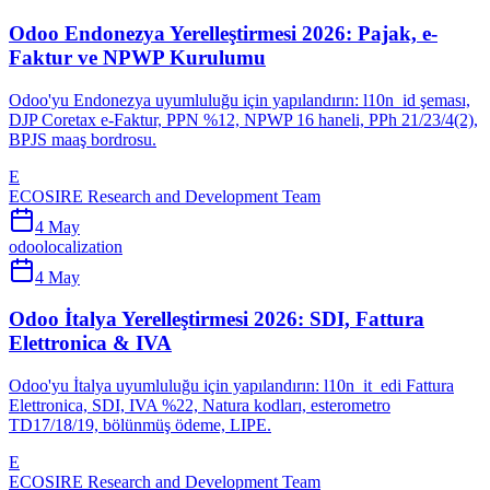
Odoo Endonezya Yerelleştirmesi 2026: Pajak, e-
Faktur ve NPWP Kurulumu
Odoo'yu Endonezya uyumluluğu için yapılandırın: l10n_id şeması,
DJP Coretax e-Faktur, PPN %12, NPWP 16 haneli, PPh 21/23/4(2),
BPJS maaş bordrosu.
E
ECOSIRE Research and Development Team
4 May
odoo
localization
4 May
Odoo İtalya Yerelleştirmesi 2026: SDI, Fattura
Elettronica & IVA
Odoo'yu İtalya uyumluluğu için yapılandırın: l10n_it_edi Fattura
Elettronica, SDI, IVA %22, Natura kodları, esterometro
TD17/18/19, bölünmüş ödeme, LIPE.
E
ECOSIRE Research and Development Team