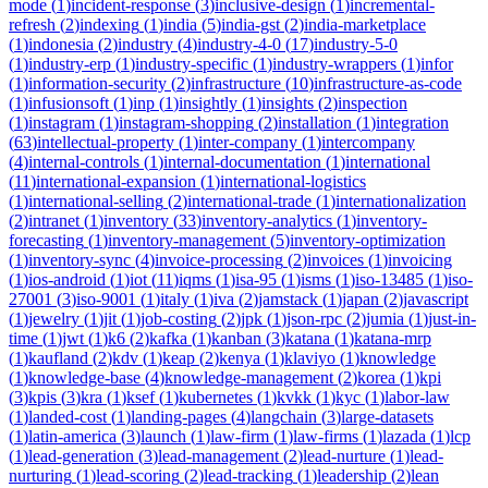
mode
(
1
)
incident-response
(
3
)
inclusive-design
(
1
)
incremental-
refresh
(
2
)
indexing
(
1
)
india
(
5
)
india-gst
(
2
)
india-marketplace
(
1
)
indonesia
(
2
)
industry
(
4
)
industry-4-0
(
17
)
industry-5-0
(
1
)
industry-erp
(
1
)
industry-specific
(
1
)
industry-wrappers
(
1
)
infor
(
1
)
information-security
(
2
)
infrastructure
(
10
)
infrastructure-as-code
(
1
)
infusionsoft
(
1
)
inp
(
1
)
insightly
(
1
)
insights
(
2
)
inspection
(
1
)
instagram
(
1
)
instagram-shopping
(
2
)
installation
(
1
)
integration
(
63
)
intellectual-property
(
1
)
inter-company
(
1
)
intercompany
(
4
)
internal-controls
(
1
)
internal-documentation
(
1
)
international
(
11
)
international-expansion
(
1
)
international-logistics
(
1
)
international-selling
(
2
)
international-trade
(
1
)
internationalization
(
2
)
intranet
(
1
)
inventory
(
33
)
inventory-analytics
(
1
)
inventory-
forecasting
(
1
)
inventory-management
(
5
)
inventory-optimization
(
1
)
inventory-sync
(
4
)
invoice-processing
(
2
)
invoices
(
1
)
invoicing
(
1
)
ios-android
(
1
)
iot
(
11
)
iqms
(
1
)
isa-95
(
1
)
isms
(
1
)
iso-13485
(
1
)
iso-
27001
(
3
)
iso-9001
(
1
)
italy
(
1
)
iva
(
2
)
jamstack
(
1
)
japan
(
2
)
javascript
(
1
)
jewelry
(
1
)
jit
(
1
)
job-costing
(
2
)
jpk
(
1
)
json-rpc
(
2
)
jumia
(
1
)
just-in-
time
(
1
)
jwt
(
1
)
k6
(
2
)
kafka
(
1
)
kanban
(
3
)
katana
(
1
)
katana-mrp
(
1
)
kaufland
(
2
)
kdv
(
1
)
keap
(
2
)
kenya
(
1
)
klaviyo
(
1
)
knowledge
(
1
)
knowledge-base
(
4
)
knowledge-management
(
2
)
korea
(
1
)
kpi
(
3
)
kpis
(
3
)
kra
(
1
)
ksef
(
1
)
kubernetes
(
1
)
kvkk
(
1
)
kyc
(
1
)
labor-law
(
1
)
landed-cost
(
1
)
landing-pages
(
4
)
langchain
(
3
)
large-datasets
(
1
)
latin-america
(
3
)
launch
(
1
)
law-firm
(
1
)
law-firms
(
1
)
lazada
(
1
)
lcp
(
1
)
lead-generation
(
3
)
lead-management
(
2
)
lead-nurture
(
1
)
lead-
nurturing
(
1
)
lead-scoring
(
2
)
lead-tracking
(
1
)
leadership
(
2
)
lean