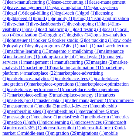
(
1
)
lean-manufacturing
(
1
)
lease-accounting
(
1
)
lease-management
(
2
)
leave-management
(
1
)
legacy-migration
(
1
)
legacy-systems
(
1
)
legal
(
16
)
legal-billing
(
1
)
legal-tech
(
1
)
lgpd
(
1
)
licensing
(
7
)
lightspeed
(
1
)
liquid
(
1
)
liquidity
(
1
)
listing
(
1
)
listing-optimization
(
1
)
live-chat
(
1
)
live-dashboards
(
1
)
live-shopping
(
1
)
llm
(
4
)
llm-
visibility
(
1
)
lms
(
3
)
load-balancing
(
1
)
load-testing
(
3
)
local
(
1
)
local-
seo
(
4
)
localization
(
24
)
logging
(
1
)
logistics
(
14
)
logistics-analytics
(
1
)
lohnsteuer
(
1
)
looker
(
2
)
looker-studio
(
2
)
lot-tracking
(
1
)
low-code
(
6
)
loyalty
(
3
)
loyalty-programs
(
2
)
ltv
(
1
)
mach
(
1
)
mach-architecture
(
1
)
machine-learning
(
13
)
magento
(
4
)
mailchimp
(
1
)
maintenance
(
4
)
make-or-buy
(
1
)
making-tax-digital
(
1
)
malaysia
(
1
)
managed-
services
(
1
)
management
(
1
)
manufacturing
(
53
)
margins
(
2
)
market-
analysis
(
1
)
marketing
(
10
)
marketing-automation
(
11
)
marketing-
platform
(
4
)
marketplace
(
22
)
marketplace-advertising
(
1
)
marketplace-analytics
(
1
)
marketplace-fees
(
1
)
marketplace-
integration
(
9
)
marketplace-operations
(
1
)
marketplace-optimization
(
1
)
marketplace-performance
(
1
)
marketplace-seller-operations
(
17
)
marketplace-selling
(
9
)
marketplace-strategy
(
1
)
markets
(
1
)
markets-pro
(
1
)
master-data
(
1
)
matter-management
(
1
)
mcommerce
(
2
)
measurement
(
1
)
media
(
3
)
medical-device
(
1
)
membership
(
2
)
membership-sites
(
3
)
memberships
(
1
)
mercadolibre
(
2
)
mes
(
2
)
messaging
(
1
)
metabase
(
1
)
metasfresh
(
1
)
method-crm
(
1
)
metrics
(
2
)
mexico
(
1
)
mfa
(
1
)
microlearning
(
1
)
microservices
(
6
)
microsoft
(
4
)
microsoft-365
(
1
)
microsoft-copilot
(
1
)
microsoft-fabric
(
3
)
mid-
market
(
3
)
middle-east
(
3
)
migration
(
29
)
migrations
(
1
)
mobile