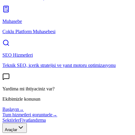
Muhasebe
Coklu Platform Muhasebesi
SEO Hizmetleri
Teknik SEO, içerik stratejisi ve yanıt motoru optimizasyonu
Yardima mi ihtiyaciniz var?
Ekibimizle konusun
Başlayın
→
Tum hizmetleri goruntuele
→
Sektörler
Fiyatlandırma
Araçlar