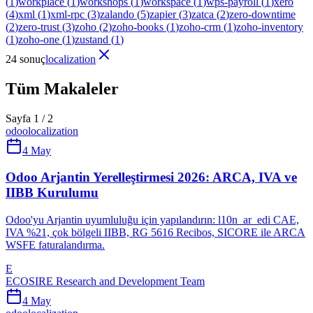
(
1
)
workplace
(
1
)
workshops
(
1
)
workspace
(
1
)
wps-payroll
(
1
)
xero
(
4
)
xml
(
1
)
xml-rpc
(
3
)
zalando
(
5
)
zapier
(
3
)
zatca
(
2
)
zero-downtime
(
2
)
zero-trust
(
3
)
zoho
(
2
)
zoho-books
(
1
)
zoho-crm
(
1
)
zoho-inventory
(
1
)
zoho-one
(
1
)
zustand
(
1
)
24 sonuç
localization
Tüm Makaleler
Sayfa 1 / 2
odoo
localization
4 May
Odoo Arjantin Yerelleştirmesi 2026: ARCA, IVA ve
IIBB Kurulumu
Odoo'yu Arjantin uyumluluğu için yapılandırın: l10n_ar_edi CAE,
IVA %21, çok bölgeli IIBB, RG 5616 Recibos, SICORE ile ARCA
WSFE faturalandırma.
E
ECOSIRE Research and Development Team
4 May