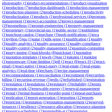
photography
(
1
)
product-recommendations
(
1
)
product-visualization
(
1
)
production
(
7
)
production-dashboards
(
1
)
production-management
(
1
)
production-planning
(
2
)
production-scheduling
(
1
)
productivity
(
9
)
productization
(
1
)
products
(
1
)
professional-services
(
4
)
program-
management
(
1
)
project-accounting
(
2
)
project-management
(
19
)
prometheus
(
1
)
prompt-engineering
(
1
)
property-management
(
5
)
proprietary
(
1
)
provincial-tax
(
1
)
public-sector
(
1
)
publishing
(
1
)
punchout-catalog
(
1
)
purchase
(
3
)
push-notifications
(
1
)
pwa
(
1
)
python
(
5
)
qa
(
1
)
qatar
(
1
)
qlik-sense
(
1
)
qualification
(
1
)
quality
(
3
)
quality-analytics
(
1
)
quality-assurance
(
1
)
quality-compliance
(
1
)
quality-control
(
2
)
quality-management
(
2
)
quantum-computing
(
1
)
query-tuning
(
1
)
quickbooks
(
8
)
quickstart
(
1
)
quotation
(
1
)
quotation-templates
(
1
)
qweb
(
3
)
rag
(
1
)
rakuten
(
1
)
ranking
(
1
)
ransomware
(
1
)
rate-limiting
(
3
)
rdl
(
1
)
react
(
8
)
react-19
(
2
)
react-
email
(
1
)
react-native
(
1
)
react-query
(
1
)
real-estate
(
5
)
real-estate-
analytics
(
1
)
real-time
(
4
)
recharts
(
1
)
recipe-management
(
1
)
recommendations
(
1
)
reconciliation
(
1
)
recruitment
(
6
)
recurring-
billing
(
1
)
recurring-revenue
(
5
)
redis
(
2
)
refurbished
(
1
)
registration
(
1
)
regulation
(
1
)
regulations
(
2
)
regulatory
(
3
)
reliability
(
2
)
remix
(
2
)
remote-work
(
2
)
renewable-energy
(
1
)
renewal-management
(
1
)
rental
(
3
)
rental-business
(
1
)
reorder-point
(
1
)
repeat-purchases
(
1
)
replication
(
1
)
report-generation
(
1
)
reporting
(
12
)
reports
(
3
)
repricing
(
1
)
reputation
(
1
)
reputation-management
(
2
)
reserved-
instances
(
1
)
resilience
(
2
)
resource-allocation
(
1
)
resource-planning
(
1
)
resource-scheduling
(
2
)
responsible-ai
(
2
)
responsive