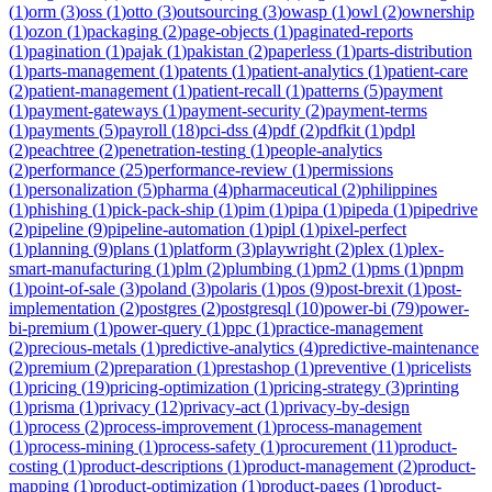
(
1
)
orm
(
3
)
oss
(
1
)
otto
(
3
)
outsourcing
(
3
)
owasp
(
1
)
owl
(
2
)
ownership
(
1
)
ozon
(
1
)
packaging
(
2
)
page-objects
(
1
)
paginated-reports
(
1
)
pagination
(
1
)
pajak
(
1
)
pakistan
(
2
)
paperless
(
1
)
parts-distribution
(
1
)
parts-management
(
1
)
patents
(
1
)
patient-analytics
(
1
)
patient-care
(
2
)
patient-management
(
1
)
patient-recall
(
1
)
patterns
(
5
)
payment
(
1
)
payment-gateways
(
1
)
payment-security
(
2
)
payment-terms
(
1
)
payments
(
5
)
payroll
(
18
)
pci-dss
(
4
)
pdf
(
2
)
pdfkit
(
1
)
pdpl
(
2
)
peachtree
(
2
)
penetration-testing
(
1
)
people-analytics
(
2
)
performance
(
25
)
performance-review
(
1
)
permissions
(
1
)
personalization
(
5
)
pharma
(
4
)
pharmaceutical
(
2
)
philippines
(
1
)
phishing
(
1
)
pick-pack-ship
(
1
)
pim
(
1
)
pipa
(
1
)
pipeda
(
1
)
pipedrive
(
2
)
pipeline
(
9
)
pipeline-automation
(
1
)
pipl
(
1
)
pixel-perfect
(
1
)
planning
(
9
)
plans
(
1
)
platform
(
3
)
playwright
(
2
)
plex
(
1
)
plex-
smart-manufacturing
(
1
)
plm
(
2
)
plumbing
(
1
)
pm2
(
1
)
pms
(
1
)
pnpm
(
1
)
point-of-sale
(
3
)
poland
(
3
)
polaris
(
1
)
pos
(
9
)
post-brexit
(
1
)
post-
implementation
(
2
)
postgres
(
2
)
postgresql
(
10
)
power-bi
(
79
)
power-
bi-premium
(
1
)
power-query
(
1
)
ppc
(
1
)
practice-management
(
2
)
precious-metals
(
1
)
predictive-analytics
(
4
)
predictive-maintenance
(
2
)
premium
(
2
)
preparation
(
1
)
prestashop
(
1
)
preventive
(
1
)
pricelists
(
1
)
pricing
(
19
)
pricing-optimization
(
1
)
pricing-strategy
(
3
)
printing
(
1
)
prisma
(
1
)
privacy
(
12
)
privacy-act
(
1
)
privacy-by-design
(
1
)
process
(
2
)
process-improvement
(
1
)
process-management
(
1
)
process-mining
(
1
)
process-safety
(
1
)
procurement
(
11
)
product-
costing
(
1
)
product-descriptions
(
1
)
product-management
(
2
)
product-
mapping
(
1
)
product-optimization
(
1
)
product-pages
(
1
)
product-