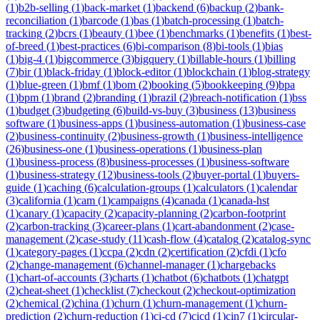
(
1
)
b2b-selling
(
1
)
back-market
(
1
)
backend
(
6
)
backup
(
2
)
bank-
reconciliation
(
1
)
barcode
(
1
)
bas
(
1
)
batch-processing
(
1
)
batch-
tracking
(
2
)
bcrs
(
1
)
beauty
(
1
)
bee
(
1
)
benchmarks
(
1
)
benefits
(
1
)
best-
of-breed
(
1
)
best-practices
(
6
)
bi-comparison
(
8
)
bi-tools
(
1
)
bias
(
1
)
big-4
(
1
)
bigcommerce
(
3
)
bigquery
(
1
)
billable-hours
(
1
)
billing
(
7
)
bir
(
1
)
black-friday
(
1
)
block-editor
(
1
)
blockchain
(
1
)
blog-strategy
(
1
)
blue-green
(
1
)
bmf
(
1
)
bom
(
2
)
booking
(
5
)
bookkeeping
(
9
)
bpa
(
1
)
bpm
(
1
)
brand
(
2
)
branding
(
1
)
brazil
(
2
)
breach-notification
(
1
)
bss
(
1
)
budget
(
3
)
budgeting
(
6
)
build-vs-buy
(
3
)
business
(
13
)
business
software
(
1
)
business-apps
(
1
)
business-automation
(
1
)
business-case
(
2
)
business-continuity
(
2
)
business-growth
(
1
)
business-intelligence
(
26
)
business-one
(
1
)
business-operations
(
1
)
business-plan
(
1
)
business-process
(
8
)
business-processes
(
1
)
business-software
(
1
)
business-strategy
(
12
)
business-tools
(
2
)
buyer-portal
(
1
)
buyers-
guide
(
1
)
caching
(
6
)
calculation-groups
(
1
)
calculators
(
1
)
calendar
(
3
)
california
(
1
)
cam
(
1
)
campaigns
(
4
)
canada
(
1
)
canada-hst
(
1
)
canary
(
1
)
capacity
(
2
)
capacity-planning
(
2
)
carbon-footprint
(
2
)
carbon-tracking
(
3
)
career-plans
(
1
)
cart-abandonment
(
2
)
case-
management
(
2
)
case-study
(
11
)
cash-flow
(
4
)
catalog
(
2
)
catalog-sync
(
1
)
category-pages
(
1
)
ccpa
(
2
)
cdn
(
2
)
certification
(
2
)
cfdi
(
1
)
cfo
(
2
)
change-management
(
6
)
channel-manager
(
1
)
chargebacks
(
1
)
chart-of-accounts
(
3
)
charts
(
1
)
chatbot
(
6
)
chatbots
(
1
)
chatgpt
(
2
)
cheat-sheet
(
1
)
checklist
(
7
)
checkout
(
2
)
checkout-optimization
(
2
)
chemical
(
2
)
china
(
1
)
churn
(
1
)
churn-management
(
1
)
churn-
prediction
(
2
)
churn-reduction
(
1
)
ci-cd
(
7
)
cicd
(
1
)
cin7
(
1
)
circular-