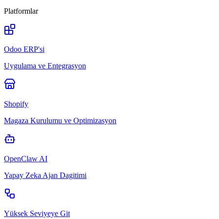
Platformlar
Odoo ERP'si
Uygulama ve Entegrasyon
Shopify
Magaza Kurulumu ve Optimizasyon
OpenClaw AI
Yapay Zeka Ajan Dagitimi
Yüksek Seviyeye Git