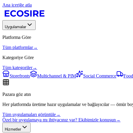
Ana içeriğe atla
Uygulamalar
Platforma Göre
Tüm platformlar
→
Kategoriye Göre
Tüm kategoriler
→
Storefronts
Multichannel & PIM
Social Commerce
Food
Pazara göz atın
Her platformda üretime hazır uygulamalar ve bağlayıcılar — ömür bo
Tüm uygulamaları görüntüle
→
Özel bir uygulamaya mı ihtiyacınız var? Ekibimizle konuşun
→
Hizmetler