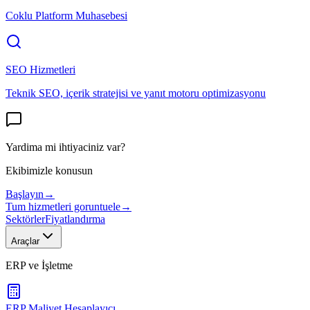
Coklu Platform Muhasebesi
SEO Hizmetleri
Teknik SEO, içerik stratejisi ve yanıt motoru optimizasyonu
Yardima mi ihtiyaciniz var?
Ekibimizle konusun
Başlayın
→
Tum hizmetleri goruntuele
→
Sektörler
Fiyatlandırma
Araçlar
ERP ve İşletme
ERP Maliyet Hesaplayıcı