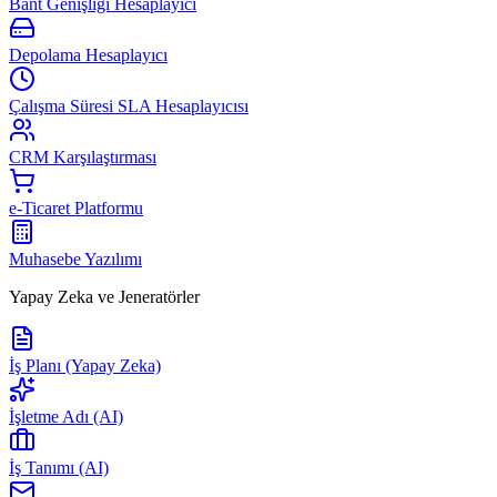
Bant Genişliği Hesaplayıcı
Depolama Hesaplayıcı
Çalışma Süresi SLA Hesaplayıcısı
CRM Karşılaştırması
e-Ticaret Platformu
Muhasebe Yazılımı
Yapay Zeka ve Jeneratörler
İş Planı (Yapay Zeka)
İşletme Adı (AI)
İş Tanımı (AI)