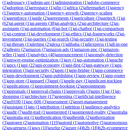
(
1
)
adequacy
(
1
)
admin-api
(
1
)
administration
(
1
)
adobe-commerce
(
2
)
adoption
(
2
)
aerospace
(
1
)
afip
(
1
)
africa
(
2
)
aftermarket
(
1
)
agency
(
13
)
agency-automation
(
1
)
agency-growth
(
2
)
agency-scaling
(
1
)
agentforce
(
1
)
agile
(
2
)
agreements
(
1
)
agriculture
(
3
)
agritech
(
1
)
ai
(
62
)
ai-agent
(
1
)
ai-agents
(
38
)
ai-analytics
(
2
)
ai-architecture
(
2
)
ai-
assistants
(
1
)
ai-automation
(
6
)
ai-bot
(
1
)
ai-chatbot
(
1
)
ai-comparison
(
1
)
ai-content
(
1
)
ai-development
(
1
)
ai-ethics
(
1
)
ai-frameworks
(
2
)
ai-
investment
(
1
)
ai-queries
(
1
)
ai-search
(
3
)
ai-security
(
1
)
ai-testing
(
1
)
ai-threats
(
1
)
alerting
(
2
)
alexa
(
1
)
alibaba
(
1
)
aliexpress
(
1
)
all-in-one
(
2
)
allegro
(
2
)
amazon
(
7
)
amazon-ads
(
1
)
amazon-ppc
(
1
)
amazon-
seller
(
1
)
aml
(
1
)
analytics
(
40
)
announcement
(
1
)
anomaly-detection
(
1
)
answer-engine-optimization
(
1
)
aov
(
1
)
ap-automation
(
1
)
apache
(
1
)
apcs
(
1
)
api
(
22
)
api-economy
(
1
)
api-first
(
2
)
api-gateway
(
1
)
api-
integration
(
3
)
api-security
(
2
)
apm
(
1
)
app-bridge
(
1
)
app-commerce
(
1
)
app-development
(
2
)
app-publishing
(
1
)
app-review
(
1
)
app-router
(
1
)
app-store
(
1
)
apparel
(
3
)
appi
(
1
)
apple-pay
(
1
)
applicant-tracking
(
1
)
applications
(
1
)
appointment-booking
(
2
)
appointments
(
1
)
appraisals
(
1
)
approval-chains
(
1
)
approvals
(
3
)
apps
(
1
)
ar
(
1
)
ar-
shopping
(
1
)
architecture
(
17
)
argentina
(
1
)
artificial-intelligence
(
2
)
as9100
(
1
)
asc-606
(
3
)
assessment
(
2
)
asset-management
(
4
)
assistant
(
1
)
ato
(
1
)
attribution
(
1
)
attrition
(
1
)
audience-analytics
(
1
)
audit
(
7
)
audit-trail
(
1
)
augmented
(
1
)
augmented-reality
(
2
)
australia
(
2
)
australia-gst
(
1
)
authentication
(
6
)
authentik
(
2
)
authorization
(
3
)
autogen
(
2
)
automation
(
119
)
automl
(
1
)
automotive
(
5
)
autonomous
(
2
)
awareness
(
1
)
aws
(
10
)
axelor
(
2
)
azure
(
4
)
b2b
(
18
)
b2b-ecommerce