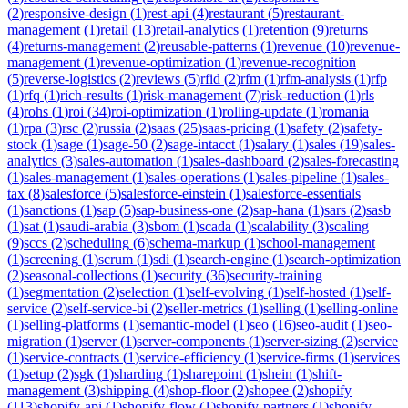
(
2
)
responsive-design
(
1
)
rest-api
(
4
)
restaurant
(
5
)
restaurant-
management
(
1
)
retail
(
13
)
retail-analytics
(
1
)
retention
(
9
)
returns
(
4
)
returns-management
(
2
)
reusable-patterns
(
1
)
revenue
(
10
)
revenue-
management
(
1
)
revenue-optimization
(
1
)
revenue-recognition
(
5
)
reverse-logistics
(
2
)
reviews
(
5
)
rfid
(
2
)
rfm
(
1
)
rfm-analysis
(
1
)
rfp
(
1
)
rfq
(
1
)
rich-results
(
1
)
risk-management
(
7
)
risk-reduction
(
1
)
rls
(
4
)
rohs
(
1
)
roi
(
34
)
roi-optimization
(
1
)
rolling-update
(
1
)
romania
(
1
)
rpa
(
3
)
rsc
(
2
)
russia
(
2
)
saas
(
25
)
saas-pricing
(
1
)
safety
(
2
)
safety-
stock
(
1
)
sage
(
1
)
sage-50
(
2
)
sage-intacct
(
1
)
salary
(
1
)
sales
(
19
)
sales-
analytics
(
3
)
sales-automation
(
1
)
sales-dashboard
(
2
)
sales-forecasting
(
1
)
sales-management
(
1
)
sales-operations
(
1
)
sales-pipeline
(
1
)
sales-
tax
(
8
)
salesforce
(
5
)
salesforce-einstein
(
1
)
salesforce-essentials
(
1
)
sanctions
(
1
)
sap
(
5
)
sap-business-one
(
2
)
sap-hana
(
1
)
sars
(
2
)
sasb
(
1
)
sat
(
1
)
saudi-arabia
(
3
)
sbom
(
1
)
scada
(
1
)
scalability
(
3
)
scaling
(
9
)
sccs
(
2
)
scheduling
(
6
)
schema-markup
(
1
)
school-management
(
1
)
screening
(
1
)
scrum
(
1
)
sdi
(
1
)
search-engine
(
1
)
search-optimization
(
2
)
seasonal-collections
(
1
)
security
(
36
)
security-training
(
1
)
segmentation
(
2
)
selection
(
1
)
self-evolving
(
1
)
self-hosted
(
1
)
self-
service
(
2
)
self-service-bi
(
2
)
seller-metrics
(
1
)
selling
(
1
)
selling-online
(
1
)
selling-platforms
(
1
)
semantic-model
(
1
)
seo
(
16
)
seo-audit
(
1
)
seo-
migration
(
1
)
server
(
1
)
server-components
(
1
)
server-sizing
(
2
)
service
(
1
)
service-contracts
(
1
)
service-efficiency
(
1
)
service-firms
(
1
)
services
(
1
)
setup
(
2
)
sgk
(
1
)
sharding
(
1
)
sharepoint
(
1
)
shein
(
1
)
shift-
management
(
3
)
shipping
(
4
)
shop-floor
(
2
)
shopee
(
2
)
shopify
(
113
)
shopify-api
(
1
)
shopify-flow
(
1
)
shopify-partners
(
1
)
shopify-