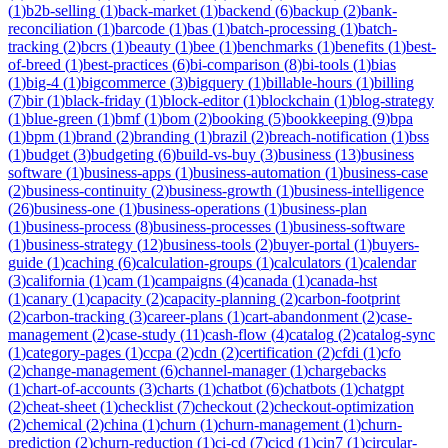
(
1
)
b2b-selling
(
1
)
back-market
(
1
)
backend
(
6
)
backup
(
2
)
bank-
reconciliation
(
1
)
barcode
(
1
)
bas
(
1
)
batch-processing
(
1
)
batch-
tracking
(
2
)
bcrs
(
1
)
beauty
(
1
)
bee
(
1
)
benchmarks
(
1
)
benefits
(
1
)
best-
of-breed
(
1
)
best-practices
(
6
)
bi-comparison
(
8
)
bi-tools
(
1
)
bias
(
1
)
big-4
(
1
)
bigcommerce
(
3
)
bigquery
(
1
)
billable-hours
(
1
)
billing
(
7
)
bir
(
1
)
black-friday
(
1
)
block-editor
(
1
)
blockchain
(
1
)
blog-strategy
(
1
)
blue-green
(
1
)
bmf
(
1
)
bom
(
2
)
booking
(
5
)
bookkeeping
(
9
)
bpa
(
1
)
bpm
(
1
)
brand
(
2
)
branding
(
1
)
brazil
(
2
)
breach-notification
(
1
)
bss
(
1
)
budget
(
3
)
budgeting
(
6
)
build-vs-buy
(
3
)
business
(
13
)
business
software
(
1
)
business-apps
(
1
)
business-automation
(
1
)
business-case
(
2
)
business-continuity
(
2
)
business-growth
(
1
)
business-intelligence
(
26
)
business-one
(
1
)
business-operations
(
1
)
business-plan
(
1
)
business-process
(
8
)
business-processes
(
1
)
business-software
(
1
)
business-strategy
(
12
)
business-tools
(
2
)
buyer-portal
(
1
)
buyers-
guide
(
1
)
caching
(
6
)
calculation-groups
(
1
)
calculators
(
1
)
calendar
(
3
)
california
(
1
)
cam
(
1
)
campaigns
(
4
)
canada
(
1
)
canada-hst
(
1
)
canary
(
1
)
capacity
(
2
)
capacity-planning
(
2
)
carbon-footprint
(
2
)
carbon-tracking
(
3
)
career-plans
(
1
)
cart-abandonment
(
2
)
case-
management
(
2
)
case-study
(
11
)
cash-flow
(
4
)
catalog
(
2
)
catalog-sync
(
1
)
category-pages
(
1
)
ccpa
(
2
)
cdn
(
2
)
certification
(
2
)
cfdi
(
1
)
cfo
(
2
)
change-management
(
6
)
channel-manager
(
1
)
chargebacks
(
1
)
chart-of-accounts
(
3
)
charts
(
1
)
chatbot
(
6
)
chatbots
(
1
)
chatgpt
(
2
)
cheat-sheet
(
1
)
checklist
(
7
)
checkout
(
2
)
checkout-optimization
(
2
)
chemical
(
2
)
china
(
1
)
churn
(
1
)
churn-management
(
1
)
churn-
prediction
(
2
)
churn-reduction
(
1
)
ci-cd
(
7
)
cicd
(
1
)
cin7
(
1
)
circular-