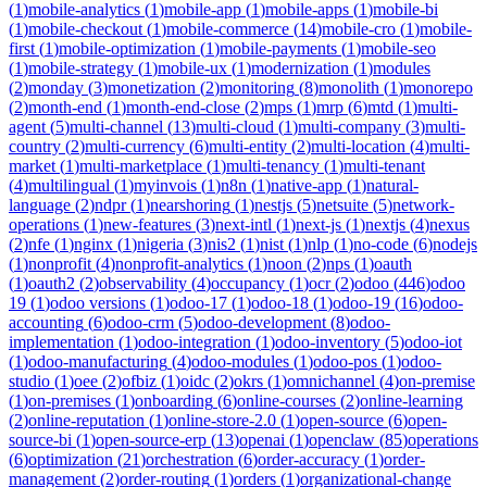
(
1
)
mobile-analytics
(
1
)
mobile-app
(
1
)
mobile-apps
(
1
)
mobile-bi
(
1
)
mobile-checkout
(
1
)
mobile-commerce
(
14
)
mobile-cro
(
1
)
mobile-
first
(
1
)
mobile-optimization
(
1
)
mobile-payments
(
1
)
mobile-seo
(
1
)
mobile-strategy
(
1
)
mobile-ux
(
1
)
modernization
(
1
)
modules
(
2
)
monday
(
3
)
monetization
(
2
)
monitoring
(
8
)
monolith
(
1
)
monorepo
(
2
)
month-end
(
1
)
month-end-close
(
2
)
mps
(
1
)
mrp
(
6
)
mtd
(
1
)
multi-
agent
(
5
)
multi-channel
(
13
)
multi-cloud
(
1
)
multi-company
(
3
)
multi-
country
(
2
)
multi-currency
(
6
)
multi-entity
(
2
)
multi-location
(
4
)
multi-
market
(
1
)
multi-marketplace
(
1
)
multi-tenancy
(
1
)
multi-tenant
(
4
)
multilingual
(
1
)
myinvois
(
1
)
n8n
(
1
)
native-app
(
1
)
natural-
language
(
2
)
ndpr
(
1
)
nearshoring
(
1
)
nestjs
(
5
)
netsuite
(
5
)
network-
operations
(
1
)
new-features
(
3
)
next-intl
(
1
)
next-js
(
1
)
nextjs
(
4
)
nexus
(
2
)
nfe
(
1
)
nginx
(
1
)
nigeria
(
3
)
nis2
(
1
)
nist
(
1
)
nlp
(
1
)
no-code
(
6
)
nodejs
(
1
)
nonprofit
(
4
)
nonprofit-analytics
(
1
)
noon
(
2
)
nps
(
1
)
oauth
(
1
)
oauth2
(
2
)
observability
(
4
)
occupancy
(
1
)
ocr
(
2
)
odoo
(
446
)
odoo
19
(
1
)
odoo versions
(
1
)
odoo-17
(
1
)
odoo-18
(
1
)
odoo-19
(
16
)
odoo-
accounting
(
6
)
odoo-crm
(
5
)
odoo-development
(
8
)
odoo-
implementation
(
1
)
odoo-integration
(
1
)
odoo-inventory
(
5
)
odoo-iot
(
1
)
odoo-manufacturing
(
4
)
odoo-modules
(
1
)
odoo-pos
(
1
)
odoo-
studio
(
1
)
oee
(
2
)
ofbiz
(
1
)
oidc
(
2
)
okrs
(
1
)
omnichannel
(
4
)
on-premise
(
1
)
on-premises
(
1
)
onboarding
(
6
)
online-courses
(
2
)
online-learning
(
2
)
online-reputation
(
1
)
online-store-2.0
(
1
)
open-source
(
6
)
open-
source-bi
(
1
)
open-source-erp
(
13
)
openai
(
1
)
openclaw
(
85
)
operations
(
6
)
optimization
(
21
)
orchestration
(
6
)
order-accuracy
(
1
)
order-
management
(
2
)
order-routing
(
1
)
orders
(
1
)
organizational-change