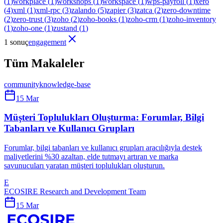
(
1
)
workplace
(
1
)
workshops
(
1
)
workspace
(
1
)
wps-payroll
(
1
)
xero
(
4
)
xml
(
1
)
xml-rpc
(
3
)
zalando
(
5
)
zapier
(
3
)
zatca
(
2
)
zero-downtime
(
2
)
zero-trust
(
3
)
zoho
(
2
)
zoho-books
(
1
)
zoho-crm
(
1
)
zoho-inventory
(
1
)
zoho-one
(
1
)
zustand
(
1
)
1 sonuç
engagement
Tüm Makaleler
community
knowledge-base
15 Mar
Müşteri Toplulukları Oluşturma: Forumlar, Bilgi
Tabanları ve Kullanıcı Grupları
Forumlar, bilgi tabanları ve kullanıcı grupları aracılığıyla destek
maliyetlerini %30 azaltan, elde tutmayı artıran ve marka
savunucuları yaratan müşteri toplulukları oluşturun.
E
ECOSIRE Research and Development Team
15 Mar