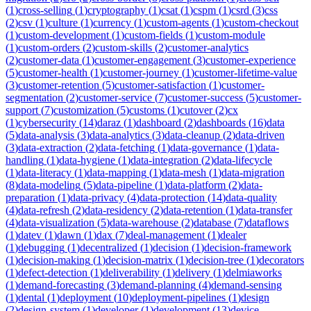
(
1
)
cross-selling
(
1
)
cryptography
(
1
)
csat
(
1
)
cspm
(
1
)
csrd
(
3
)
css
(
2
)
csv
(
1
)
culture
(
1
)
currency
(
1
)
custom-agents
(
1
)
custom-checkout
(
1
)
custom-development
(
1
)
custom-fields
(
1
)
custom-module
(
1
)
custom-orders
(
2
)
custom-skills
(
2
)
customer-analytics
(
2
)
customer-data
(
1
)
customer-engagement
(
3
)
customer-experience
(
5
)
customer-health
(
1
)
customer-journey
(
1
)
customer-lifetime-value
(
3
)
customer-retention
(
5
)
customer-satisfaction
(
1
)
customer-
segmentation
(
2
)
customer-service
(
7
)
customer-success
(
5
)
customer-
support
(
7
)
customization
(
5
)
customs
(
1
)
cutover
(
2
)
cx
(
1
)
cybersecurity
(
14
)
daraz
(
1
)
dashboard
(
2
)
dashboards
(
16
)
data
(
5
)
data-analysis
(
3
)
data-analytics
(
3
)
data-cleanup
(
2
)
data-driven
(
3
)
data-extraction
(
2
)
data-fetching
(
1
)
data-governance
(
1
)
data-
handling
(
1
)
data-hygiene
(
1
)
data-integration
(
2
)
data-lifecycle
(
1
)
data-literacy
(
1
)
data-mapping
(
1
)
data-mesh
(
1
)
data-migration
(
8
)
data-modeling
(
5
)
data-pipeline
(
1
)
data-platform
(
2
)
data-
preparation
(
1
)
data-privacy
(
4
)
data-protection
(
14
)
data-quality
(
4
)
data-refresh
(
2
)
data-residency
(
2
)
data-retention
(
1
)
data-transfer
(
4
)
data-visualization
(
5
)
data-warehouse
(
2
)
database
(
7
)
dataflows
(
1
)
datev
(
1
)
dawn
(
1
)
dax
(
7
)
deal-management
(
1
)
dealer
(
1
)
debugging
(
1
)
decentralized
(
1
)
decision
(
1
)
decision-framework
(
1
)
decision-making
(
1
)
decision-matrix
(
1
)
decision-tree
(
1
)
decorators
(
1
)
defect-detection
(
1
)
deliverability
(
1
)
delivery
(
1
)
delmiaworks
(
1
)
demand-forecasting
(
3
)
demand-planning
(
4
)
demand-sensing
(
1
)
dental
(
1
)
deployment
(
10
)
deployment-pipelines
(
1
)
design
(
2
)
design-system
(
1
)
developer
(
1
)
development
(
13
)
device-