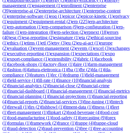
(
1
)
endpoint-security
(
1
)
energy
(
3
)
energy-efficiency
(
1
)
energy-
management
(
1
)
engagement
(
1
)
enrollment
(
2
)
enterprise
(
39
)
enterprise-ai
(
2
)
enterprise-architecture
(
1
)
enterprise-content
(
1
)
enterprise-software
(
1
)
eoq
(
1
)
epicor
(
2
)
epicor-kinetic
(
1
)
eprivacy
(
1
)
equipment
(
2
)
equipment-rental
(
2
)
erp
(
225
)
erp-architecture
(
1
)
erp-automation
(
1
)
erp-comparison
(
9
)
erp-configuration
(
1
)
erp-
failure
(
1
)
erp-integration
(
8
)
erp-selection
(
2
)
erpnext
(
18
)
errors
(
40
)
esg
(
5
)
esg-reporting
(
2
)
esignature
(
1
)
eta
(
2
)
ethical-sourcing
(
1
)
ethics
(
1
)
etims
(
1
)
etl
(
5
)
etsy
(
3
)
eu
(
2
)
eu-ai-act
(
1
)
europe
(
2
)
evaluation
(
3
)
event-management
(
2
)
events
(
1
)
excel
(
3
)
exchanges
(
1
)
executive-reporting
(
1
)
expansion
(
1
)
expectations
(
1
)
expo
(
1
)
export-compliance
(
1
)
extensibility
(
2
)
fabric
(
1
)
facebook
(
1
)
facebook-shops
(
1
)
factory-floor
(
1
)
faire
(
1
)
farm-management
(
1
)
fashion
(
6
)
fattura-elettronica
(
1
)
fba
(
1
)
fbr
(
2
)
fda
(
1
)
fda-
compliance
(
3
)
features
(
1
)
fec
(
1
)
fedramp
(
1
)
field-management
(
1
)
field-service
(
1
)
fill-rate
(
1
)
finance
(
10
)
financial-analysis
(
2
)
financial-analytics
(
2
)
financial-close
(
2
)
financial-crime
(
1
)
financial-dashboard
(
1
)
financial-management
(
1
)
financial-metrics
(
1
)
financial-planning
(
1
)
financial-projections
(
1
)
financial-reporting
(
4
)
financial-reports
(
2
)
financial-services
(
3
)
fine-tuning
(
1
)
fintech
(
3
)
firewall
(
1
)
firs
(
2
)
fishbowl
(
1
)
fitment-data
(
1
)
fitness
(
1
)
fleet
(
1
)
fleet-management
(
1
)
flipkart
(
2
)
food-beverage
(
4
)
food-cost
(
1
)
food-manufacturing
(
1
)
food-safety
(
1
)
forecasting
(
9
)
forex
(
1
)
formulas
(
1
)
framework
(
2
)
france
(
1
)
frappe
(
4
)
frappe-cloud
(
1
)
fraud-detection
(
2
)
fraud-prevention
(
2
)
free
(
1
)
free-accounting