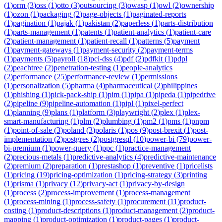
(
1
)
orm
(
3
)
oss
(
1
)
otto
(
3
)
outsourcing
(
3
)
owasp
(
1
)
owl
(
2
)
ownership
(
1
)
ozon
(
1
)
packaging
(
2
)
page-objects
(
1
)
paginated-reports
(
1
)
pagination
(
1
)
pajak
(
1
)
pakistan
(
2
)
paperless
(
1
)
parts-distribution
(
1
)
parts-management
(
1
)
patents
(
1
)
patient-analytics
(
1
)
patient-care
(
2
)
patient-management
(
1
)
patient-recall
(
1
)
patterns
(
5
)
payment
(
1
)
payment-gateways
(
1
)
payment-security
(
2
)
payment-terms
(
1
)
payments
(
5
)
payroll
(
18
)
pci-dss
(
4
)
pdf
(
2
)
pdfkit
(
1
)
pdpl
(
2
)
peachtree
(
2
)
penetration-testing
(
1
)
people-analytics
(
2
)
performance
(
25
)
performance-review
(
1
)
permissions
(
1
)
personalization
(
5
)
pharma
(
4
)
pharmaceutical
(
2
)
philippines
(
1
)
phishing
(
1
)
pick-pack-ship
(
1
)
pim
(
1
)
pipa
(
1
)
pipeda
(
1
)
pipedrive
(
2
)
pipeline
(
9
)
pipeline-automation
(
1
)
pipl
(
1
)
pixel-perfect
(
1
)
planning
(
9
)
plans
(
1
)
platform
(
3
)
playwright
(
2
)
plex
(
1
)
plex-
smart-manufacturing
(
1
)
plm
(
2
)
plumbing
(
1
)
pm2
(
1
)
pms
(
1
)
pnpm
(
1
)
point-of-sale
(
3
)
poland
(
3
)
polaris
(
1
)
pos
(
9
)
post-brexit
(
1
)
post-
implementation
(
2
)
postgres
(
2
)
postgresql
(
10
)
power-bi
(
79
)
power-
bi-premium
(
1
)
power-query
(
1
)
ppc
(
1
)
practice-management
(
2
)
precious-metals
(
1
)
predictive-analytics
(
4
)
predictive-maintenance
(
2
)
premium
(
2
)
preparation
(
1
)
prestashop
(
1
)
preventive
(
1
)
pricelists
(
1
)
pricing
(
19
)
pricing-optimization
(
1
)
pricing-strategy
(
3
)
printing
(
1
)
prisma
(
1
)
privacy
(
12
)
privacy-act
(
1
)
privacy-by-design
(
1
)
process
(
2
)
process-improvement
(
1
)
process-management
(
1
)
process-mining
(
1
)
process-safety
(
1
)
procurement
(
11
)
product-
costing
(
1
)
product-descriptions
(
1
)
product-management
(
2
)
product-
mapping
(
1
)
product-optimization
(
1
)
product-pages
(
1
)
product-