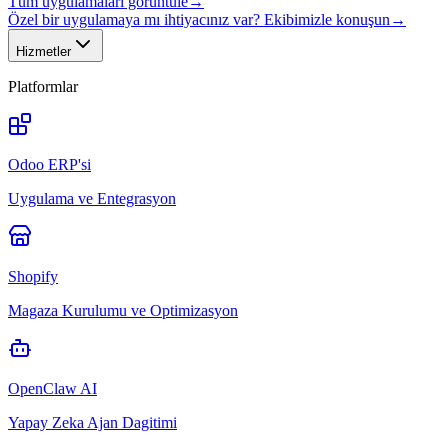
Tüm uygulamaları görüntüle
→
Özel bir uygulamaya mı ihtiyacınız var? Ekibimizle konuşun
→
Hizmetler
Platformlar
Odoo ERP'si
Uygulama ve Entegrasyon
Shopify
Magaza Kurulumu ve Optimizasyon
OpenClaw AI
Yapay Zeka Ajan Dagitimi