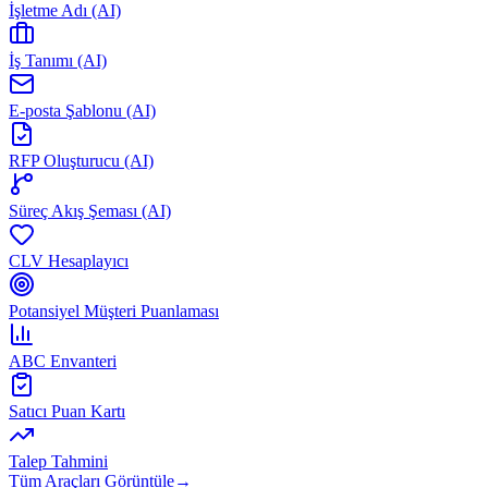
İşletme Adı (AI)
İş Tanımı (AI)
E-posta Şablonu (AI)
RFP Oluşturucu (AI)
Süreç Akış Şeması (AI)
CLV Hesaplayıcı
Potansiyel Müşteri Puanlaması
ABC Envanteri
Satıcı Puan Kartı
Talep Tahmini
Tüm Araçları Görüntüle
→