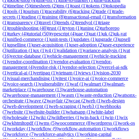
(
1
)
tiktok-shop
(
4
)
time-off
(
1
)
time-to-market
(
1
)
time-tracking
(
2
)
timeline
(
5
)
timesheets
(
2
)
tms
(
1
)
toast
(
1
)
tokens
(
3
)
tokopedia
(
1
)
tools
(
1
)
tourism
(
1
)
traceability
(
6
)
tracking
(
2
)
trade
(
1
)
trade-
secrets
(
1
)
trading
(
1
)
training
(
8
)
transactional-email
(
1
)
transformation
(
1
)
transparency
(
3
)
travel
(
3
)
trends
(
2
)
trendyol
(
1
)
triage
(
1
)
troubleshooting
(
40
)
trust
(
1
)
tryton
(
1
)
tuning
(
2
)
turborepo
(
1
)
turkey
(
4
)
tutorial
(
50
)
typescript
(
4
)
uae
(
3
)
uat
(
1
)
uk
(
2
)
uk-vat
(
1
)
unified-commerce
(
1
)
unit-tests
(
1
)
updates
(
1
)
upgrade
(
3
)
upsell
(
1
)
upselling
(
1
)
user-acquisition
(
1
)
user-adoption
(
2
)
user-experience
(
3
)
utilization
(
1
)
ux
(
1
)
v4
(
1
)
validation
(
1
)
variance-analysis
(
1
)
vat
(
16
)
vector-database
(
1
)
vehicle-management
(
1
)
vehicle-tracking
(
1
)
vendor-coordination
(
1
)
vendor-evaluation
(
1
)
vendor-
management
(
4
)
vendor-risk
(
1
)
vendor-selection
(
2
)
vercel-ai-sdk
(
1
)
vertical-ai
(
1
)
vertipaq
(
1
)
vietnam
(
1
)
views
(
1
)
vision-2030
(
1
)
visual-merchandising
(
1
)
vitest
(
1
)
voice-ai
(
1
)
voice-commerce
(
2
)
voice-search
(
1
)
vulnerability
(
1
)
waf
(
1
)
walmart
(
3
)
walmart-
marketplace
(
1
)
warehouse
(
13
)
warehouse-automation
(
2
)
warehouse-management
(
1
)
wasm
(
1
)
waste-reduction
(
2
)
watsonx-
orchestrate
(
1
)
wave
(
2
)
wayfair
(
2
)
wcag
(
2
)
web
(
1
)
web-design
(
2
)
web-development
(
1
)
web-scraping
(
1
)
web3
(
1
)
webhooks
(
7
)
website
(
1
)
website-builder
(
1
)
whatsapp
(
1
)
white-label
(
6
)
wholesale
(
12
)
wiki
(
2
)
wildberries
(
1
)
win-back
(
1
)
wip
(
1
)
wix
(
2
)
wkhtmltopdf
(
1
)
wms
(
5
)
woocommerce
(
8
)
wordpress
(
1
)
work-os
(
1
)
workday
(
1
)
workflow
(
9
)
workflow-automation
(
1
)
workflows
(
2
)
workforce
(
7
)
workforce-analytics
(
1
)
working-capital