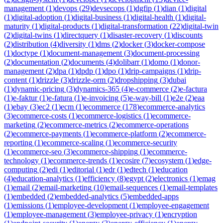
management
(
1
)
devops
(
29
)
devsecops
(
1
)
dgfip
(
1
)
dian
(
1
)
digital
(
1
)
digital-adoption
(
1
)
digital-business
(
1
)
digital-health
(
1
)
digital-
maturity
(
1
)
digital-products
(
1
)
digital-transformation
(
22
)
digital-twin
(
2
)
digital-twins
(
1
)
directquery
(
1
)
disaster-recovery
(
1
)
discounts
(
2
)
distribution
(
4
)
diversity
(
1
)
dms
(
2
)
docker
(
3
)
docker-compose
(
1
)
doctype
(
1
)
document-management
(
3
)
document-processing
(
2
)
documentation
(
2
)
documents
(
4
)
dolibarr
(
1
)
domo
(
1
)
donor-
management
(
2
)
dpa
(
1
)
dpdp
(
1
)
dpo
(
1
)
drip-campaigns
(
1
)
drip-
content
(
1
)
drizzle
(
3
)
drizzle-orm
(
2
)
dropshipping
(
3
)
dubai
(
1
)
dynamic-pricing
(
3
)
dynamics-365
(
4
)
e-commerce
(
2
)
e-factura
(
1
)
e-faktur
(
1
)
e-fatura
(
1
)
e-invoicing
(
5
)
e-way-bill
(
1
)
e2e
(
2
)
eaa
(
1
)
ebay
(
3
)
ec2
(
1
)
ecm
(
1
)
ecommerce
(
178
)
ecommerce-analytics
(
3
)
ecommerce-costs
(
1
)
ecommerce-logistics
(
1
)
ecommerce-
marketing
(
2
)
ecommerce-metrics
(
2
)
ecommerce-operations
(
2
)
ecommerce-payments
(
1
)
ecommerce-platform
(
2
)
ecommerce-
reporting
(
1
)
ecommerce-scaling
(
1
)
ecommerce-security
(
1
)
ecommerce-seo
(
3
)
ecommerce-shipping
(
1
)
ecommerce-
technology
(
1
)
ecommerce-trends
(
1
)
ecosire
(
7
)
ecosystem
(
1
)
edge-
computing
(
2
)
edi
(
1
)
editorial
(
1
)
edr
(
1
)
edtech
(
1
)
education
(
4
)
education-analytics
(
1
)
efficiency
(
8
)
egypt
(
2
)
electronics
(
1
)
emag
(
1
)
email
(
2
)
email-marketing
(
10
)
email-sequences
(
1
)
email-templates
(
1
)
embedded
(
2
)
embedded-analytics
(
5
)
embedded-apps
(
1
)
emissions
(
1
)
employee-development
(
1
)
employee-engagement
(
1
)
employee-management
(
3
)
employee-privacy
(
1
)
encryption