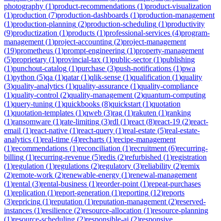
photography
(
1
)
product-recommendations
(
1
)
product-visualization
(
1
)
production
(
7
)
production-dashboards
(
1
)
production-management
(
1
)
production-planning
(
2
)
production-scheduling
(
1
)
productivity
(
9
)
productization
(
1
)
products
(
1
)
professional-services
(
4
)
program-
management
(
1
)
project-accounting
(
2
)
project-management
(
19
)
prometheus
(
1
)
prompt-engineering
(
1
)
property-management
(
5
)
proprietary
(
1
)
provincial-tax
(
1
)
public-sector
(
1
)
publishing
(
1
)
punchout-catalog
(
1
)
purchase
(
3
)
push-notifications
(
1
)
pwa
(
1
)
python
(
5
)
qa
(
1
)
qatar
(
1
)
qlik-sense
(
1
)
qualification
(
1
)
quality
(
3
)
quality-analytics
(
1
)
quality-assurance
(
1
)
quality-compliance
(
1
)
quality-control
(
2
)
quality-management
(
2
)
quantum-computing
(
1
)
query-tuning
(
1
)
quickbooks
(
8
)
quickstart
(
1
)
quotation
(
1
)
quotation-templates
(
1
)
qweb
(
3
)
rag
(
1
)
rakuten
(
1
)
ranking
(
1
)
ransomware
(
1
)
rate-limiting
(
3
)
rdl
(
1
)
react
(
8
)
react-19
(
2
)
react-
email
(
1
)
react-native
(
1
)
react-query
(
1
)
real-estate
(
5
)
real-estate-
analytics
(
1
)
real-time
(
4
)
recharts
(
1
)
recipe-management
(
1
)
recommendations
(
1
)
reconciliation
(
1
)
recruitment
(
6
)
recurring-
billing
(
1
)
recurring-revenue
(
5
)
redis
(
2
)
refurbished
(
1
)
registration
(
1
)
regulation
(
1
)
regulations
(
2
)
regulatory
(
3
)
reliability
(
2
)
remix
(
2
)
remote-work
(
2
)
renewable-energy
(
1
)
renewal-management
(
1
)
rental
(
3
)
rental-business
(
1
)
reorder-point
(
1
)
repeat-purchases
(
1
)
replication
(
1
)
report-generation
(
1
)
reporting
(
12
)
reports
(
3
)
repricing
(
1
)
reputation
(
1
)
reputation-management
(
2
)
reserved-
instances
(
1
)
resilience
(
2
)
resource-allocation
(
1
)
resource-planning
(
1
)
resource-scheduling
(
2
)
responsible-ai
(
2
)
responsive