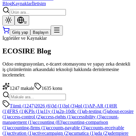
Blog
Kaynaklar
İletişim
tr
Giriş yap
Başlayın
İçgörüler ve Kaynaklar
ECOSIRE Blog
Odoo entegrasyonları, e-ticaret otomasyonu ve yapay zeka destekli
iş çözümlerinin arkasındaki teknoloji hakkında derinlemesine
incelemeler.
1247
makale
1635
konu
Tümü (1247)
2026
(
6
)
3d
(
1
)
3pl
(
3
)
4pl
(
1
)
AP-AR
(
1
)
HR
(
1
)
IFRS
(
1
)
KPIs
(
1
)
a11y
(
1
)
a2p-10dlc
(
1
)
ab-testing
(
5
)
about-ecosire
(
1
)
access-control
(
2
)
access-rights
(
1
)
accessibility
(
3
)
account-
management
(
1
)
accounting
(
83
)
accounting-comparison
(
1
)
accounting-firms
(
1
)
accounts-payable
(
3
)
accounts-receivable
(
1
)
activation
(
1
)
activecampaign
(
2
)
acumatica
(
1
)
ada
(
2
)
adempiere