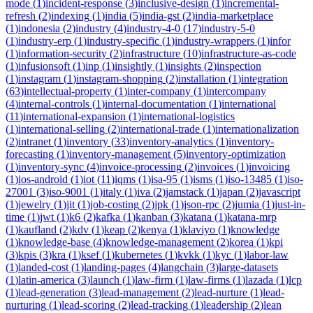
mode
(
1
)
incident-response
(
3
)
inclusive-design
(
1
)
incremental-
refresh
(
2
)
indexing
(
1
)
india
(
5
)
india-gst
(
2
)
india-marketplace
(
1
)
indonesia
(
2
)
industry
(
4
)
industry-4-0
(
17
)
industry-5-0
(
1
)
industry-erp
(
1
)
industry-specific
(
1
)
industry-wrappers
(
1
)
infor
(
1
)
information-security
(
2
)
infrastructure
(
10
)
infrastructure-as-code
(
1
)
infusionsoft
(
1
)
inp
(
1
)
insightly
(
1
)
insights
(
2
)
inspection
(
1
)
instagram
(
1
)
instagram-shopping
(
2
)
installation
(
1
)
integration
(
63
)
intellectual-property
(
1
)
inter-company
(
1
)
intercompany
(
4
)
internal-controls
(
1
)
internal-documentation
(
1
)
international
(
11
)
international-expansion
(
1
)
international-logistics
(
1
)
international-selling
(
2
)
international-trade
(
1
)
internationalization
(
2
)
intranet
(
1
)
inventory
(
33
)
inventory-analytics
(
1
)
inventory-
forecasting
(
1
)
inventory-management
(
5
)
inventory-optimization
(
1
)
inventory-sync
(
4
)
invoice-processing
(
2
)
invoices
(
1
)
invoicing
(
1
)
ios-android
(
1
)
iot
(
11
)
iqms
(
1
)
isa-95
(
1
)
isms
(
1
)
iso-13485
(
1
)
iso-
27001
(
3
)
iso-9001
(
1
)
italy
(
1
)
iva
(
2
)
jamstack
(
1
)
japan
(
2
)
javascript
(
1
)
jewelry
(
1
)
jit
(
1
)
job-costing
(
2
)
jpk
(
1
)
json-rpc
(
2
)
jumia
(
1
)
just-in-
time
(
1
)
jwt
(
1
)
k6
(
2
)
kafka
(
1
)
kanban
(
3
)
katana
(
1
)
katana-mrp
(
1
)
kaufland
(
2
)
kdv
(
1
)
keap
(
2
)
kenya
(
1
)
klaviyo
(
1
)
knowledge
(
1
)
knowledge-base
(
4
)
knowledge-management
(
2
)
korea
(
1
)
kpi
(
3
)
kpis
(
3
)
kra
(
1
)
ksef
(
1
)
kubernetes
(
1
)
kvkk
(
1
)
kyc
(
1
)
labor-law
(
1
)
landed-cost
(
1
)
landing-pages
(
4
)
langchain
(
3
)
large-datasets
(
1
)
latin-america
(
3
)
launch
(
1
)
law-firm
(
1
)
law-firms
(
1
)
lazada
(
1
)
lcp
(
1
)
lead-generation
(
3
)
lead-management
(
2
)
lead-nurture
(
1
)
lead-
nurturing
(
1
)
lead-scoring
(
2
)
lead-tracking
(
1
)
leadership
(
2
)
lean