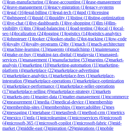
(
1
)
lean-manufacturing
(
1
)
lease-accounting
(
1
)
lease-management
(
2
)
leave-management
(
1
)
legacy-migration
(
1
)
legacy-systems
(
1
)
legal
(
16
)
legal-billing
(
1
)
legal-tech
(
1
)
lgpd
(
1
)
licensing
(
7
)
lightspeed
(
1
)
liquid
(
1
)
liquidity
(
1
)
listing
(
1
)
listing-optimization
(
1
)
live-chat
(
1
)
live-dashboards
(
1
)
live-shopping
(
1
)
llm
(
4
)
llm-
visibility
(
1
)
lms
(
3
)
load-balancing
(
1
)
load-testing
(
3
)
local
(
1
)
local-
seo
(
4
)
localization
(
24
)
logging
(
1
)
logistics
(
14
)
logistics-analytics
(
1
)
lohnsteuer
(
1
)
looker
(
2
)
looker-studio
(
2
)
lot-tracking
(
1
)
low-code
(
6
)
loyalty
(
3
)
loyalty-programs
(
2
)
ltv
(
1
)
mach
(
1
)
mach-architecture
(
1
)
machine-learning
(
13
)
magento
(
4
)
mailchimp
(
1
)
maintenance
(
4
)
make-or-buy
(
1
)
making-tax-digital
(
1
)
malaysia
(
1
)
managed-
services
(
1
)
management
(
1
)
manufacturing
(
53
)
margins
(
2
)
market-
analysis
(
1
)
marketing
(
10
)
marketing-automation
(
11
)
marketing-
platform
(
4
)
marketplace
(
22
)
marketplace-advertising
(
1
)
marketplace-analytics
(
1
)
marketplace-fees
(
1
)
marketplace-
integration
(
9
)
marketplace-operations
(
1
)
marketplace-optimization
(
1
)
marketplace-performance
(
1
)
marketplace-seller-operations
(
17
)
marketplace-selling
(
9
)
marketplace-strategy
(
1
)
markets
(
1
)
markets-pro
(
1
)
master-data
(
1
)
matter-management
(
1
)
mcommerce
(
2
)
measurement
(
1
)
media
(
3
)
medical-device
(
1
)
membership
(
2
)
membership-sites
(
3
)
memberships
(
1
)
mercadolibre
(
2
)
mes
(
2
)
messaging
(
1
)
metabase
(
1
)
metasfresh
(
1
)
method-crm
(
1
)
metrics
(
2
)
mexico
(
1
)
mfa
(
1
)
microlearning
(
1
)
microservices
(
6
)
microsoft
(
4
)
microsoft-365
(
1
)
microsoft-copilot
(
1
)
microsoft-fabric
(
3
)
mid-
market
(
3
)
middle-east
(
3
)
migration
(
29
)
migrations
(
1
)
mobile