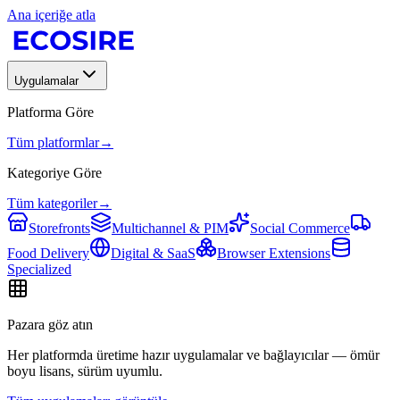
Ana içeriğe atla
Uygulamalar
Platforma Göre
Tüm platformlar
→
Kategoriye Göre
Tüm kategoriler
→
Storefronts
Multichannel & PIM
Social Commerce
Food Delivery
Digital & SaaS
Browser Extensions
Specialized
Pazara göz atın
Her platformda üretime hazır uygulamalar ve bağlayıcılar — ömür
boyu lisans, sürüm uyumlu.