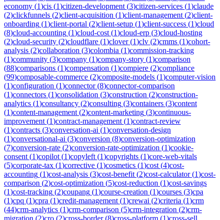
economy
(
1
)
cis
(
1
)
citizen-development
(
3
)
citizen-services
(
1
)
claude
(
2
)
clickfunnels
(
2
)
client-acquisition
(
1
)
client-management
(
2
)
client-
onboarding
(
1
)
client-portal
(
2
)
client-setup
(
1
)
client-success
(
1
)
cloud
(
8
)
cloud-accounting
(
1
)
cloud-cost
(
1
)
cloud-erp
(
3
)
cloud-hosting
(
2
)
cloud-security
(
2
)
cloudflare
(
1
)
clover
(
1
)
clv
(
2
)
cmms
(
1
)
cohort-
analysis
(
2
)
collaboration
(
3
)
colombia
(
1
)
commission-tracking
(
1
)
community
(
3
)
company
(
1
)
company-story
(
1
)
comparison
(
88
)
comparisons
(
1
)
compensation
(
1
)
compiere
(
2
)
compliance
(
99
)
composable-commerce
(
2
)
composite-models
(
1
)
computer-vision
(
1
)
configuration
(
1
)
connector
(
8
)
connector-comparison
(
1
)
connectors
(
1
)
consolidation
(
3
)
construction
(
2
)
construction-
analytics
(
1
)
consultancy
(
2
)
consulting
(
3
)
containers
(
3
)
content
(
1
)
content-management
(
2
)
content-marketing
(
3
)
continuous-
improvement
(
1
)
contract-management
(
1
)
contract-review
(
1
)
contracts
(
3
)
conversation-ai
(
1
)
conversation-design
(
1
)
conversational-ai
(
3
)
conversion
(
8
)
conversion-optimization
(
7
)
conversion-rate
(
2
)
conversion-rate-optimization
(
1
)
cookie-
consent
(
1
)
copilot
(
1
)
copyleft
(
1
)
copyrights
(
1
)
core-web-vitals
(
5
)
corporate-tax
(
1
)
corrective
(
1
)
cosmetics
(
1
)
cost
(
4
)
cost-
accounting
(
1
)
cost-analysis
(
3
)
cost-benefit
(
2
)
cost-calculator
(
1
)
cost-
comparison
(
2
)
cost-optimization
(
5
)
cost-reduction
(
1
)
cost-savings
(
1
)
cost-tracking
(
2
)
coupang
(
1
)
course-creation
(
1
)
courses
(
3
)
cpa
(
1
)
cpq
(
1
)
cpra
(
1
)
credit-management
(
1
)
crewai
(
2
)
criteria
(
1
)
crm
(
44
)
crm-analytics
(
1
)
crm-comparison
(
5
)
crm-integration
(
2
)
crm-
migration
(
2
)
cro
(
2
)
cross-border
(
8
)
cross-platform
(
1
)
cross-sell