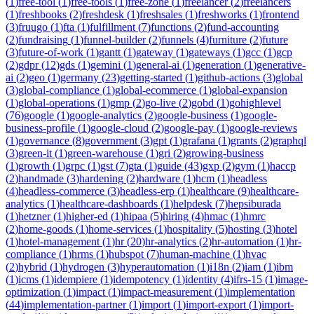
(
1
)
free-tool
(
1
)
free-tools
(
1
)
free-zone
(
1
)
freelancer
(
2
)
freelancers
(
1
)
freshbooks
(
2
)
freshdesk
(
1
)
freshsales
(
1
)
freshworks
(
1
)
frontend
(
3
)
fruugo
(
1
)
fta
(
1
)
fulfillment
(
7
)
functions
(
2
)
fund-accounting
(
2
)
fundraising
(
1
)
funnel-builder
(
2
)
funnels
(
4
)
furniture
(
2
)
future
(
3
)
future-of-work
(
1
)
gantt
(
1
)
gateway
(
1
)
gateways
(
1
)
gcc
(
1
)
gcp
(
2
)
gdpr
(
12
)
gds
(
1
)
gemini
(
1
)
general-ai
(
1
)
generation
(
1
)
generative-
ai
(
2
)
geo
(
1
)
germany
(
23
)
getting-started
(
1
)
github-actions
(
3
)
global
(
3
)
global-compliance
(
1
)
global-ecommerce
(
1
)
global-expansion
(
1
)
global-operations
(
1
)
gmp
(
2
)
go-live
(
2
)
gobd
(
1
)
gohighlevel
(
76
)
google
(
1
)
google-analytics
(
2
)
google-business
(
1
)
google-
business-profile
(
1
)
google-cloud
(
2
)
google-pay
(
1
)
google-reviews
(
1
)
governance
(
8
)
government
(
3
)
gpt
(
1
)
grafana
(
1
)
grants
(
2
)
graphql
(
3
)
green-it
(
1
)
green-warehouse
(
1
)
gri
(
2
)
growing-business
(
1
)
growth
(
1
)
grpc
(
1
)
gst
(
7
)
gta
(
1
)
guide
(
43
)
gxp
(
2
)
gym
(
1
)
haccp
(
2
)
handmade
(
3
)
hardening
(
2
)
hardware
(
1
)
hcm
(
1
)
headless
(
4
)
headless-commerce
(
3
)
headless-erp
(
1
)
healthcare
(
9
)
healthcare-
analytics
(
1
)
healthcare-dashboards
(
1
)
helpdesk
(
7
)
hepsiburada
(
1
)
hetzner
(
1
)
higher-ed
(
1
)
hipaa
(
5
)
hiring
(
4
)
hmac
(
1
)
hmrc
(
2
)
home-goods
(
1
)
home-services
(
1
)
hospitality
(
5
)
hosting
(
3
)
hotel
(
1
)
hotel-management
(
1
)
hr
(
20
)
hr-analytics
(
2
)
hr-automation
(
1
)
hr-
compliance
(
1
)
hrms
(
1
)
hubspot
(
7
)
human-machine
(
1
)
hvac
(
2
)
hybrid
(
1
)
hydrogen
(
3
)
hyperautomation
(
1
)
i18n
(
2
)
iam
(
1
)
ibm
(
1
)
icms
(
1
)
idempiere
(
1
)
idempotency
(
1
)
identity
(
4
)
ifrs-15
(
1
)
image-
optimization
(
1
)
impact
(
1
)
impact-measurement
(
1
)
implementation
(
44
)
implementation-partner
(
1
)
import
(
1
)
import-export
(
1
)
import-