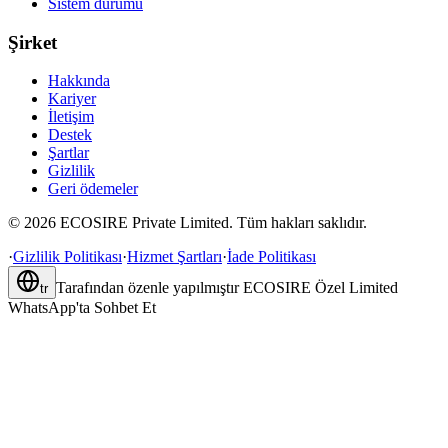
Sistem durumu
Şirket
Hakkında
Kariyer
İletişim
Destek
Şartlar
Gizlilik
Geri ödemeler
©
2026
ECOSIRE Private Limited. Tüm hakları saklıdır.
·
Gizlilik Politikası
·
Hizmet Şartları
·
İade Politikası
Tarafından özenle yapılmıştır
ECOSIRE Özel Limited
tr
WhatsApp'ta Sohbet Et