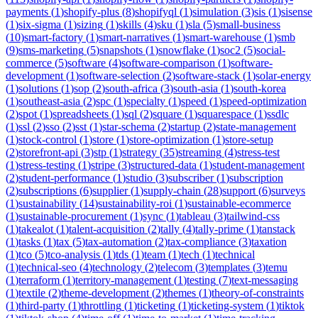
payments
(
1
)
shopify-plus
(
8
)
shopifyql
(
1
)
simulation
(
3
)
sis
(
1
)
sisense
(
1
)
six-sigma
(
1
)
sizing
(
1
)
skills
(
4
)
sku
(
1
)
sla
(
5
)
small-business
(
10
)
smart-factory
(
1
)
smart-narratives
(
1
)
smart-warehouse
(
1
)
smb
(
9
)
sms-marketing
(
5
)
snapshots
(
1
)
snowflake
(
1
)
soc2
(
5
)
social-
commerce
(
5
)
software
(
4
)
software-comparison
(
1
)
software-
development
(
1
)
software-selection
(
2
)
software-stack
(
1
)
solar-energy
(
1
)
solutions
(
1
)
sop
(
2
)
south-africa
(
3
)
south-asia
(
1
)
south-korea
(
1
)
southeast-asia
(
2
)
spc
(
1
)
specialty
(
1
)
speed
(
1
)
speed-optimization
(
2
)
spot
(
1
)
spreadsheets
(
1
)
sql
(
2
)
square
(
1
)
squarespace
(
1
)
ssdlc
(
1
)
ssl
(
2
)
sso
(
2
)
sst
(
1
)
star-schema
(
2
)
startup
(
2
)
state-management
(
1
)
stock-control
(
1
)
store
(
1
)
store-optimization
(
1
)
store-setup
(
2
)
storefront-api
(
3
)
stp
(
1
)
strategy
(
35
)
streaming
(
4
)
stress-test
(
1
)
stress-testing
(
1
)
stripe
(
3
)
structured-data
(
1
)
student-management
(
2
)
student-performance
(
1
)
studio
(
3
)
subscriber
(
1
)
subscription
(
2
)
subscriptions
(
6
)
supplier
(
1
)
supply-chain
(
28
)
support
(
6
)
surveys
(
1
)
sustainability
(
14
)
sustainability-roi
(
1
)
sustainable-ecommerce
(
1
)
sustainable-procurement
(
1
)
sync
(
1
)
tableau
(
3
)
tailwind-css
(
1
)
takealot
(
1
)
talent-acquisition
(
2
)
tally
(
4
)
tally-prime
(
1
)
tanstack
(
1
)
tasks
(
1
)
tax
(
5
)
tax-automation
(
2
)
tax-compliance
(
3
)
taxation
(
1
)
tco
(
5
)
tco-analysis
(
1
)
tds
(
1
)
team
(
1
)
tech
(
1
)
technical
(
1
)
technical-seo
(
4
)
technology
(
2
)
telecom
(
3
)
templates
(
3
)
temu
(
1
)
terraform
(
1
)
territory-management
(
1
)
testing
(
7
)
text-messaging
(
1
)
textile
(
2
)
theme-development
(
2
)
themes
(
1
)
theory-of-constraints
(
1
)
third-party
(
1
)
throttling
(
1
)
ticketing
(
1
)
ticketing-system
(
1
)
tiktok