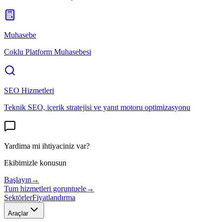
Muhasebe
Coklu Platform Muhasebesi
SEO Hizmetleri
Teknik SEO, içerik stratejisi ve yanıt motoru optimizasyonu
Yardima mi ihtiyaciniz var?
Ekibimizle konusun
Başlayın
→
Tum hizmetleri goruntuele
→
Sektörler
Fiyatlandırma
Araçlar