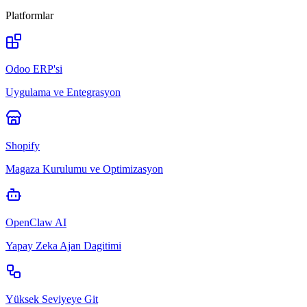
Platformlar
Odoo ERP'si
Uygulama ve Entegrasyon
Shopify
Magaza Kurulumu ve Optimizasyon
OpenClaw AI
Yapay Zeka Ajan Dagitimi
Yüksek Seviyeye Git