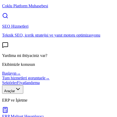
Coklu Platform Muhasebesi
SEO Hizmetleri
Teknik SEO, içerik stratejisi ve yanıt motoru optimizasyonu
Yardima mi ihtiyaciniz var?
Ekibimizle konusun
Başlayın
→
Tum hizmetleri goruntuele
→
Sektörler
Fiyatlandırma
Araçlar
ERP ve İşletme
ERP Maliyet Hesaplayıcı