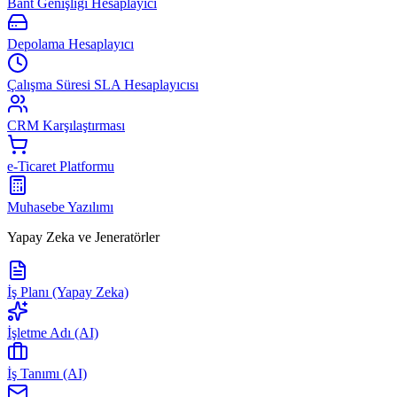
Bant Genişliği Hesaplayıcı
Depolama Hesaplayıcı
Çalışma Süresi SLA Hesaplayıcısı
CRM Karşılaştırması
e-Ticaret Platformu
Muhasebe Yazılımı
Yapay Zeka ve Jeneratörler
İş Planı (Yapay Zeka)
İşletme Adı (AI)
İş Tanımı (AI)