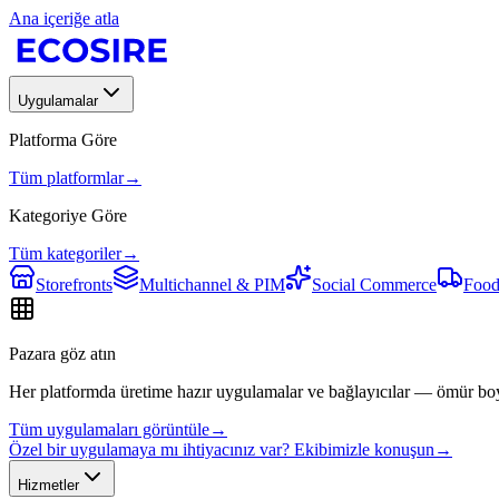
Ana içeriğe atla
Uygulamalar
Platforma Göre
Tüm platformlar
→
Kategoriye Göre
Tüm kategoriler
→
Storefronts
Multichannel & PIM
Social Commerce
Food
Pazara göz atın
Her platformda üretime hazır uygulamalar ve bağlayıcılar — ömür bo
Tüm uygulamaları görüntüle
→
Özel bir uygulamaya mı ihtiyacınız var? Ekibimizle konuşun
→
Hizmetler