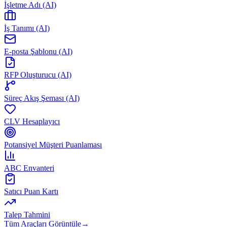
İşletme Adı (AI)
İş Tanımı (AI)
E-posta Şablonu (AI)
RFP Oluşturucu (AI)
Süreç Akış Şeması (AI)
CLV Hesaplayıcı
Potansiyel Müşteri Puanlaması
ABC Envanteri
Satıcı Puan Kartı
Talep Tahmini
Tüm Araçları Görüntüle
→