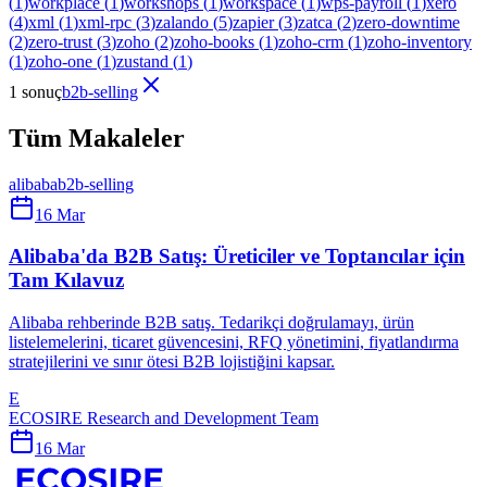
(
1
)
workplace
(
1
)
workshops
(
1
)
workspace
(
1
)
wps-payroll
(
1
)
xero
(
4
)
xml
(
1
)
xml-rpc
(
3
)
zalando
(
5
)
zapier
(
3
)
zatca
(
2
)
zero-downtime
(
2
)
zero-trust
(
3
)
zoho
(
2
)
zoho-books
(
1
)
zoho-crm
(
1
)
zoho-inventory
(
1
)
zoho-one
(
1
)
zustand
(
1
)
1 sonuç
b2b-selling
Tüm Makaleler
alibaba
b2b-selling
16 Mar
Alibaba'da B2B Satış: Üreticiler ve Toptancılar için
Tam Kılavuz
Alibaba rehberinde B2B satış. Tedarikçi doğrulamayı, ürün
listelemelerini, ticaret güvencesini, RFQ yönetimini, fiyatlandırma
stratejilerini ve sınır ötesi B2B lojistiğini kapsar.
E
ECOSIRE Research and Development Team
16 Mar