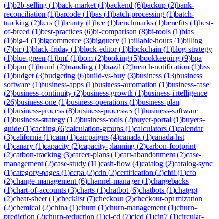
(
1
)
b2b-selling
(
1
)
back-market
(
1
)
backend
(
6
)
backup
(
2
)
bank-
reconciliation
(
1
)
barcode
(
1
)
bas
(
1
)
batch-processing
(
1
)
batch-
tracking
(
2
)
bcrs
(
1
)
beauty
(
1
)
bee
(
1
)
benchmarks
(
1
)
benefits
(
1
)
best-
of-breed
(
1
)
best-practices
(
6
)
bi-comparison
(
8
)
bi-tools
(
1
)
bias
(
1
)
big-4
(
1
)
bigcommerce
(
3
)
bigquery
(
1
)
billable-hours
(
1
)
billing
(
7
)
bir
(
1
)
black-friday
(
1
)
block-editor
(
1
)
blockchain
(
1
)
blog-strategy
(
1
)
blue-green
(
1
)
bmf
(
1
)
bom
(
2
)
booking
(
5
)
bookkeeping
(
9
)
bpa
(
1
)
bpm
(
1
)
brand
(
2
)
branding
(
1
)
brazil
(
2
)
breach-notification
(
1
)
bss
(
1
)
budget
(
3
)
budgeting
(
6
)
build-vs-buy
(
3
)
business
(
13
)
business
software
(
1
)
business-apps
(
1
)
business-automation
(
1
)
business-case
(
2
)
business-continuity
(
2
)
business-growth
(
1
)
business-intelligence
(
26
)
business-one
(
1
)
business-operations
(
1
)
business-plan
(
1
)
business-process
(
8
)
business-processes
(
1
)
business-software
(
1
)
business-strategy
(
12
)
business-tools
(
2
)
buyer-portal
(
1
)
buyers-
guide
(
1
)
caching
(
6
)
calculation-groups
(
1
)
calculators
(
1
)
calendar
(
3
)
california
(
1
)
cam
(
1
)
campaigns
(
4
)
canada
(
1
)
canada-hst
(
1
)
canary
(
1
)
capacity
(
2
)
capacity-planning
(
2
)
carbon-footprint
(
2
)
carbon-tracking
(
3
)
career-plans
(
1
)
cart-abandonment
(
2
)
case-
management
(
2
)
case-study
(
11
)
cash-flow
(
4
)
catalog
(
2
)
catalog-sync
(
1
)
category-pages
(
1
)
ccpa
(
2
)
cdn
(
2
)
certification
(
2
)
cfdi
(
1
)
cfo
(
2
)
change-management
(
6
)
channel-manager
(
1
)
chargebacks
(
1
)
chart-of-accounts
(
3
)
charts
(
1
)
chatbot
(
6
)
chatbots
(
1
)
chatgpt
(
2
)
cheat-sheet
(
1
)
checklist
(
7
)
checkout
(
2
)
checkout-optimization
(
2
)
chemical
(
2
)
china
(
1
)
churn
(
1
)
churn-management
(
1
)
churn-
prediction
(
2
)
churn-reduction
(
1
)
ci-cd
(
7
)
cicd
(
1
)
cin7
(
1
)
circular-