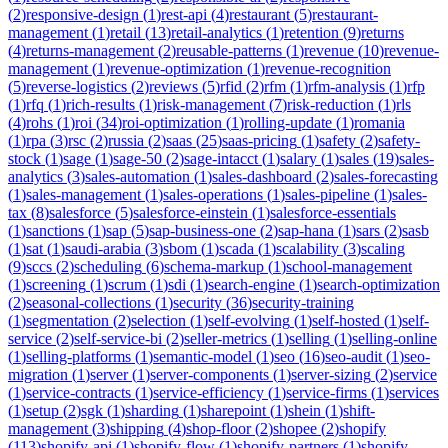
(
2
)
responsive-design
(
1
)
rest-api
(
4
)
restaurant
(
5
)
restaurant-
management
(
1
)
retail
(
13
)
retail-analytics
(
1
)
retention
(
9
)
returns
(
4
)
returns-management
(
2
)
reusable-patterns
(
1
)
revenue
(
10
)
revenue-
management
(
1
)
revenue-optimization
(
1
)
revenue-recognition
(
5
)
reverse-logistics
(
2
)
reviews
(
5
)
rfid
(
2
)
rfm
(
1
)
rfm-analysis
(
1
)
rfp
(
1
)
rfq
(
1
)
rich-results
(
1
)
risk-management
(
7
)
risk-reduction
(
1
)
rls
(
4
)
rohs
(
1
)
roi
(
34
)
roi-optimization
(
1
)
rolling-update
(
1
)
romania
(
1
)
rpa
(
3
)
rsc
(
2
)
russia
(
2
)
saas
(
25
)
saas-pricing
(
1
)
safety
(
2
)
safety-
stock
(
1
)
sage
(
1
)
sage-50
(
2
)
sage-intacct
(
1
)
salary
(
1
)
sales
(
19
)
sales-
analytics
(
3
)
sales-automation
(
1
)
sales-dashboard
(
2
)
sales-forecasting
(
1
)
sales-management
(
1
)
sales-operations
(
1
)
sales-pipeline
(
1
)
sales-
tax
(
8
)
salesforce
(
5
)
salesforce-einstein
(
1
)
salesforce-essentials
(
1
)
sanctions
(
1
)
sap
(
5
)
sap-business-one
(
2
)
sap-hana
(
1
)
sars
(
2
)
sasb
(
1
)
sat
(
1
)
saudi-arabia
(
3
)
sbom
(
1
)
scada
(
1
)
scalability
(
3
)
scaling
(
9
)
sccs
(
2
)
scheduling
(
6
)
schema-markup
(
1
)
school-management
(
1
)
screening
(
1
)
scrum
(
1
)
sdi
(
1
)
search-engine
(
1
)
search-optimization
(
2
)
seasonal-collections
(
1
)
security
(
36
)
security-training
(
1
)
segmentation
(
2
)
selection
(
1
)
self-evolving
(
1
)
self-hosted
(
1
)
self-
service
(
2
)
self-service-bi
(
2
)
seller-metrics
(
1
)
selling
(
1
)
selling-online
(
1
)
selling-platforms
(
1
)
semantic-model
(
1
)
seo
(
16
)
seo-audit
(
1
)
seo-
migration
(
1
)
server
(
1
)
server-components
(
1
)
server-sizing
(
2
)
service
(
1
)
service-contracts
(
1
)
service-efficiency
(
1
)
service-firms
(
1
)
services
(
1
)
setup
(
2
)
sgk
(
1
)
sharding
(
1
)
sharepoint
(
1
)
shein
(
1
)
shift-
management
(
3
)
shipping
(
4
)
shop-floor
(
2
)
shopee
(
2
)
shopify
(
113
)
shopify-api
(
1
)
shopify-flow
(
1
)
shopify-partners
(
1
)
shopify-