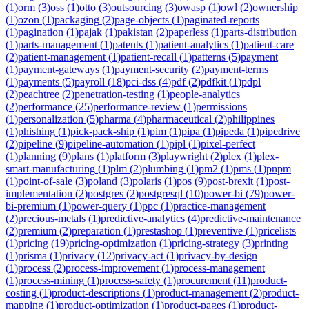
(
1
)
orm
(
3
)
oss
(
1
)
otto
(
3
)
outsourcing
(
3
)
owasp
(
1
)
owl
(
2
)
ownership
(
1
)
ozon
(
1
)
packaging
(
2
)
page-objects
(
1
)
paginated-reports
(
1
)
pagination
(
1
)
pajak
(
1
)
pakistan
(
2
)
paperless
(
1
)
parts-distribution
(
1
)
parts-management
(
1
)
patents
(
1
)
patient-analytics
(
1
)
patient-care
(
2
)
patient-management
(
1
)
patient-recall
(
1
)
patterns
(
5
)
payment
(
1
)
payment-gateways
(
1
)
payment-security
(
2
)
payment-terms
(
1
)
payments
(
5
)
payroll
(
18
)
pci-dss
(
4
)
pdf
(
2
)
pdfkit
(
1
)
pdpl
(
2
)
peachtree
(
2
)
penetration-testing
(
1
)
people-analytics
(
2
)
performance
(
25
)
performance-review
(
1
)
permissions
(
1
)
personalization
(
5
)
pharma
(
4
)
pharmaceutical
(
2
)
philippines
(
1
)
phishing
(
1
)
pick-pack-ship
(
1
)
pim
(
1
)
pipa
(
1
)
pipeda
(
1
)
pipedrive
(
2
)
pipeline
(
9
)
pipeline-automation
(
1
)
pipl
(
1
)
pixel-perfect
(
1
)
planning
(
9
)
plans
(
1
)
platform
(
3
)
playwright
(
2
)
plex
(
1
)
plex-
smart-manufacturing
(
1
)
plm
(
2
)
plumbing
(
1
)
pm2
(
1
)
pms
(
1
)
pnpm
(
1
)
point-of-sale
(
3
)
poland
(
3
)
polaris
(
1
)
pos
(
9
)
post-brexit
(
1
)
post-
implementation
(
2
)
postgres
(
2
)
postgresql
(
10
)
power-bi
(
79
)
power-
bi-premium
(
1
)
power-query
(
1
)
ppc
(
1
)
practice-management
(
2
)
precious-metals
(
1
)
predictive-analytics
(
4
)
predictive-maintenance
(
2
)
premium
(
2
)
preparation
(
1
)
prestashop
(
1
)
preventive
(
1
)
pricelists
(
1
)
pricing
(
19
)
pricing-optimization
(
1
)
pricing-strategy
(
3
)
printing
(
1
)
prisma
(
1
)
privacy
(
12
)
privacy-act
(
1
)
privacy-by-design
(
1
)
process
(
2
)
process-improvement
(
1
)
process-management
(
1
)
process-mining
(
1
)
process-safety
(
1
)
procurement
(
11
)
product-
costing
(
1
)
product-descriptions
(
1
)
product-management
(
2
)
product-
mapping
(
1
)
product-optimization
(
1
)
product-pages
(
1
)
product-