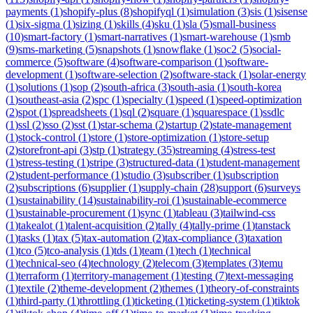
payments
(
1
)
shopify-plus
(
8
)
shopifyql
(
1
)
simulation
(
3
)
sis
(
1
)
sisense
(
1
)
six-sigma
(
1
)
sizing
(
1
)
skills
(
4
)
sku
(
1
)
sla
(
5
)
small-business
(
10
)
smart-factory
(
1
)
smart-narratives
(
1
)
smart-warehouse
(
1
)
smb
(
9
)
sms-marketing
(
5
)
snapshots
(
1
)
snowflake
(
1
)
soc2
(
5
)
social-
commerce
(
5
)
software
(
4
)
software-comparison
(
1
)
software-
development
(
1
)
software-selection
(
2
)
software-stack
(
1
)
solar-energy
(
1
)
solutions
(
1
)
sop
(
2
)
south-africa
(
3
)
south-asia
(
1
)
south-korea
(
1
)
southeast-asia
(
2
)
spc
(
1
)
specialty
(
1
)
speed
(
1
)
speed-optimization
(
2
)
spot
(
1
)
spreadsheets
(
1
)
sql
(
2
)
square
(
1
)
squarespace
(
1
)
ssdlc
(
1
)
ssl
(
2
)
sso
(
2
)
sst
(
1
)
star-schema
(
2
)
startup
(
2
)
state-management
(
1
)
stock-control
(
1
)
store
(
1
)
store-optimization
(
1
)
store-setup
(
2
)
storefront-api
(
3
)
stp
(
1
)
strategy
(
35
)
streaming
(
4
)
stress-test
(
1
)
stress-testing
(
1
)
stripe
(
3
)
structured-data
(
1
)
student-management
(
2
)
student-performance
(
1
)
studio
(
3
)
subscriber
(
1
)
subscription
(
2
)
subscriptions
(
6
)
supplier
(
1
)
supply-chain
(
28
)
support
(
6
)
surveys
(
1
)
sustainability
(
14
)
sustainability-roi
(
1
)
sustainable-ecommerce
(
1
)
sustainable-procurement
(
1
)
sync
(
1
)
tableau
(
3
)
tailwind-css
(
1
)
takealot
(
1
)
talent-acquisition
(
2
)
tally
(
4
)
tally-prime
(
1
)
tanstack
(
1
)
tasks
(
1
)
tax
(
5
)
tax-automation
(
2
)
tax-compliance
(
3
)
taxation
(
1
)
tco
(
5
)
tco-analysis
(
1
)
tds
(
1
)
team
(
1
)
tech
(
1
)
technical
(
1
)
technical-seo
(
4
)
technology
(
2
)
telecom
(
3
)
templates
(
3
)
temu
(
1
)
terraform
(
1
)
territory-management
(
1
)
testing
(
7
)
text-messaging
(
1
)
textile
(
2
)
theme-development
(
2
)
themes
(
1
)
theory-of-constraints
(
1
)
third-party
(
1
)
throttling
(
1
)
ticketing
(
1
)
ticketing-system
(
1
)
tiktok