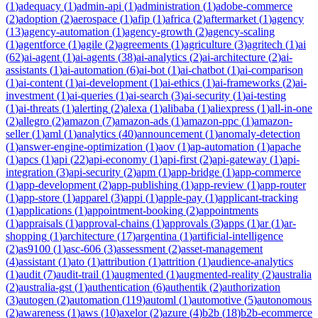
(
1
)
adequacy
(
1
)
admin-api
(
1
)
administration
(
1
)
adobe-commerce
(
2
)
adoption
(
2
)
aerospace
(
1
)
afip
(
1
)
africa
(
2
)
aftermarket
(
1
)
agency
(
13
)
agency-automation
(
1
)
agency-growth
(
2
)
agency-scaling
(
1
)
agentforce
(
1
)
agile
(
2
)
agreements
(
1
)
agriculture
(
3
)
agritech
(
1
)
ai
(
62
)
ai-agent
(
1
)
ai-agents
(
38
)
ai-analytics
(
2
)
ai-architecture
(
2
)
ai-
assistants
(
1
)
ai-automation
(
6
)
ai-bot
(
1
)
ai-chatbot
(
1
)
ai-comparison
(
1
)
ai-content
(
1
)
ai-development
(
1
)
ai-ethics
(
1
)
ai-frameworks
(
2
)
ai-
investment
(
1
)
ai-queries
(
1
)
ai-search
(
3
)
ai-security
(
1
)
ai-testing
(
1
)
ai-threats
(
1
)
alerting
(
2
)
alexa
(
1
)
alibaba
(
1
)
aliexpress
(
1
)
all-in-one
(
2
)
allegro
(
2
)
amazon
(
7
)
amazon-ads
(
1
)
amazon-ppc
(
1
)
amazon-
seller
(
1
)
aml
(
1
)
analytics
(
40
)
announcement
(
1
)
anomaly-detection
(
1
)
answer-engine-optimization
(
1
)
aov
(
1
)
ap-automation
(
1
)
apache
(
1
)
apcs
(
1
)
api
(
22
)
api-economy
(
1
)
api-first
(
2
)
api-gateway
(
1
)
api-
integration
(
3
)
api-security
(
2
)
apm
(
1
)
app-bridge
(
1
)
app-commerce
(
1
)
app-development
(
2
)
app-publishing
(
1
)
app-review
(
1
)
app-router
(
1
)
app-store
(
1
)
apparel
(
3
)
appi
(
1
)
apple-pay
(
1
)
applicant-tracking
(
1
)
applications
(
1
)
appointment-booking
(
2
)
appointments
(
1
)
appraisals
(
1
)
approval-chains
(
1
)
approvals
(
3
)
apps
(
1
)
ar
(
1
)
ar-
shopping
(
1
)
architecture
(
17
)
argentina
(
1
)
artificial-intelligence
(
2
)
as9100
(
1
)
asc-606
(
3
)
assessment
(
2
)
asset-management
(
4
)
assistant
(
1
)
ato
(
1
)
attribution
(
1
)
attrition
(
1
)
audience-analytics
(
1
)
audit
(
7
)
audit-trail
(
1
)
augmented
(
1
)
augmented-reality
(
2
)
australia
(
2
)
australia-gst
(
1
)
authentication
(
6
)
authentik
(
2
)
authorization
(
3
)
autogen
(
2
)
automation
(
119
)
automl
(
1
)
automotive
(
5
)
autonomous
(
2
)
awareness
(
1
)
aws
(
10
)
axelor
(
2
)
azure
(
4
)
b2b
(
18
)
b2b-ecommerce