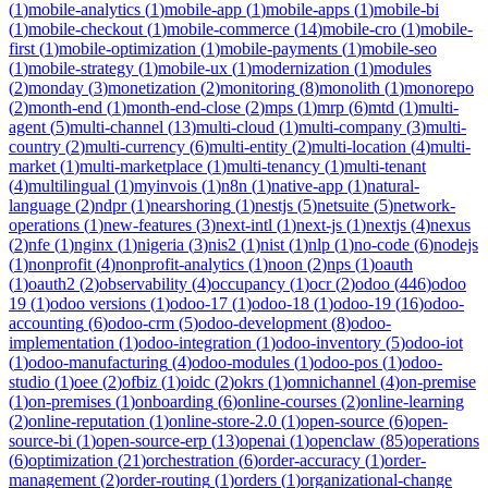
(
1
)
mobile-analytics
(
1
)
mobile-app
(
1
)
mobile-apps
(
1
)
mobile-bi
(
1
)
mobile-checkout
(
1
)
mobile-commerce
(
14
)
mobile-cro
(
1
)
mobile-
first
(
1
)
mobile-optimization
(
1
)
mobile-payments
(
1
)
mobile-seo
(
1
)
mobile-strategy
(
1
)
mobile-ux
(
1
)
modernization
(
1
)
modules
(
2
)
monday
(
3
)
monetization
(
2
)
monitoring
(
8
)
monolith
(
1
)
monorepo
(
2
)
month-end
(
1
)
month-end-close
(
2
)
mps
(
1
)
mrp
(
6
)
mtd
(
1
)
multi-
agent
(
5
)
multi-channel
(
13
)
multi-cloud
(
1
)
multi-company
(
3
)
multi-
country
(
2
)
multi-currency
(
6
)
multi-entity
(
2
)
multi-location
(
4
)
multi-
market
(
1
)
multi-marketplace
(
1
)
multi-tenancy
(
1
)
multi-tenant
(
4
)
multilingual
(
1
)
myinvois
(
1
)
n8n
(
1
)
native-app
(
1
)
natural-
language
(
2
)
ndpr
(
1
)
nearshoring
(
1
)
nestjs
(
5
)
netsuite
(
5
)
network-
operations
(
1
)
new-features
(
3
)
next-intl
(
1
)
next-js
(
1
)
nextjs
(
4
)
nexus
(
2
)
nfe
(
1
)
nginx
(
1
)
nigeria
(
3
)
nis2
(
1
)
nist
(
1
)
nlp
(
1
)
no-code
(
6
)
nodejs
(
1
)
nonprofit
(
4
)
nonprofit-analytics
(
1
)
noon
(
2
)
nps
(
1
)
oauth
(
1
)
oauth2
(
2
)
observability
(
4
)
occupancy
(
1
)
ocr
(
2
)
odoo
(
446
)
odoo
19
(
1
)
odoo versions
(
1
)
odoo-17
(
1
)
odoo-18
(
1
)
odoo-19
(
16
)
odoo-
accounting
(
6
)
odoo-crm
(
5
)
odoo-development
(
8
)
odoo-
implementation
(
1
)
odoo-integration
(
1
)
odoo-inventory
(
5
)
odoo-iot
(
1
)
odoo-manufacturing
(
4
)
odoo-modules
(
1
)
odoo-pos
(
1
)
odoo-
studio
(
1
)
oee
(
2
)
ofbiz
(
1
)
oidc
(
2
)
okrs
(
1
)
omnichannel
(
4
)
on-premise
(
1
)
on-premises
(
1
)
onboarding
(
6
)
online-courses
(
2
)
online-learning
(
2
)
online-reputation
(
1
)
online-store-2.0
(
1
)
open-source
(
6
)
open-
source-bi
(
1
)
open-source-erp
(
13
)
openai
(
1
)
openclaw
(
85
)
operations
(
6
)
optimization
(
21
)
orchestration
(
6
)
order-accuracy
(
1
)
order-
management
(
2
)
order-routing
(
1
)
orders
(
1
)
organizational-change