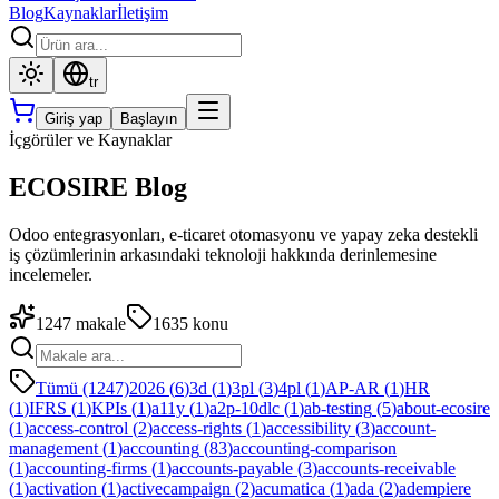
Blog
Kaynaklar
İletişim
tr
Giriş yap
Başlayın
İçgörüler ve Kaynaklar
ECOSIRE Blog
Odoo entegrasyonları, e-ticaret otomasyonu ve yapay zeka destekli
iş çözümlerinin arkasındaki teknoloji hakkında derinlemesine
incelemeler.
1247
makale
1635
konu
Tümü (1247)
2026
(
6
)
3d
(
1
)
3pl
(
3
)
4pl
(
1
)
AP-AR
(
1
)
HR
(
1
)
IFRS
(
1
)
KPIs
(
1
)
a11y
(
1
)
a2p-10dlc
(
1
)
ab-testing
(
5
)
about-ecosire
(
1
)
access-control
(
2
)
access-rights
(
1
)
accessibility
(
3
)
account-
management
(
1
)
accounting
(
83
)
accounting-comparison
(
1
)
accounting-firms
(
1
)
accounts-payable
(
3
)
accounts-receivable
(
1
)
activation
(
1
)
activecampaign
(
2
)
acumatica
(
1
)
ada
(
2
)
adempiere