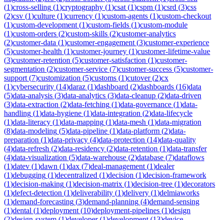
(
1
)
cross-selling
(
1
)
cryptography
(
1
)
csat
(
1
)
cspm
(
1
)
csrd
(
3
)
css
(
2
)
csv
(
1
)
culture
(
1
)
currency
(
1
)
custom-agents
(
1
)
custom-checkout
(
1
)
custom-development
(
1
)
custom-fields
(
1
)
custom-module
(
1
)
custom-orders
(
2
)
custom-skills
(
2
)
customer-analytics
(
2
)
customer-data
(
1
)
customer-engagement
(
3
)
customer-experience
(
5
)
customer-health
(
1
)
customer-journey
(
1
)
customer-lifetime-value
(
3
)
customer-retention
(
5
)
customer-satisfaction
(
1
)
customer-
segmentation
(
2
)
customer-service
(
7
)
customer-success
(
5
)
customer-
support
(
7
)
customization
(
5
)
customs
(
1
)
cutover
(
2
)
cx
(
1
)
cybersecurity
(
14
)
daraz
(
1
)
dashboard
(
2
)
dashboards
(
16
)
data
(
5
)
data-analysis
(
3
)
data-analytics
(
3
)
data-cleanup
(
2
)
data-driven
(
3
)
data-extraction
(
2
)
data-fetching
(
1
)
data-governance
(
1
)
data-
handling
(
1
)
data-hygiene
(
1
)
data-integration
(
2
)
data-lifecycle
(
1
)
data-literacy
(
1
)
data-mapping
(
1
)
data-mesh
(
1
)
data-migration
(
8
)
data-modeling
(
5
)
data-pipeline
(
1
)
data-platform
(
2
)
data-
preparation
(
1
)
data-privacy
(
4
)
data-protection
(
14
)
data-quality
(
4
)
data-refresh
(
2
)
data-residency
(
2
)
data-retention
(
1
)
data-transfer
(
4
)
data-visualization
(
5
)
data-warehouse
(
2
)
database
(
7
)
dataflows
(
1
)
datev
(
1
)
dawn
(
1
)
dax
(
7
)
deal-management
(
1
)
dealer
(
1
)
debugging
(
1
)
decentralized
(
1
)
decision
(
1
)
decision-framework
(
1
)
decision-making
(
1
)
decision-matrix
(
1
)
decision-tree
(
1
)
decorators
(
1
)
defect-detection
(
1
)
deliverability
(
1
)
delivery
(
1
)
delmiaworks
(
1
)
demand-forecasting
(
3
)
demand-planning
(
4
)
demand-sensing
(
1
)
dental
(
1
)
deployment
(
10
)
deployment-pipelines
(
1
)
design
(
2
)
design-system
(
1
)
developer
(
1
)
development
(
13
)
device-