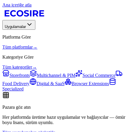
Ana içeriğe atla
Uygulamalar
Platforma Göre
Tüm platformlar
→
Kategoriye Göre
Tüm kategoriler
→
Storefronts
Multichannel & PIM
Social Commerce
Food Delivery
Digital & SaaS
Browser Extensions
Specialized
Pazara göz atın
Her platformda üretime hazır uygulamalar ve bağlayıcılar — ömür
boyu lisans, sürüm uyumlu.