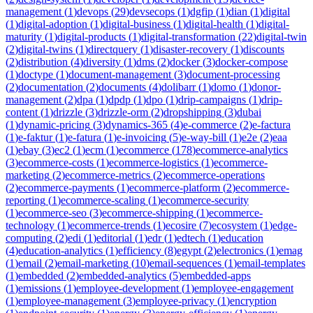
management
(
1
)
devops
(
29
)
devsecops
(
1
)
dgfip
(
1
)
dian
(
1
)
digital
(
1
)
digital-adoption
(
1
)
digital-business
(
1
)
digital-health
(
1
)
digital-
maturity
(
1
)
digital-products
(
1
)
digital-transformation
(
22
)
digital-twin
(
2
)
digital-twins
(
1
)
directquery
(
1
)
disaster-recovery
(
1
)
discounts
(
2
)
distribution
(
4
)
diversity
(
1
)
dms
(
2
)
docker
(
3
)
docker-compose
(
1
)
doctype
(
1
)
document-management
(
3
)
document-processing
(
2
)
documentation
(
2
)
documents
(
4
)
dolibarr
(
1
)
domo
(
1
)
donor-
management
(
2
)
dpa
(
1
)
dpdp
(
1
)
dpo
(
1
)
drip-campaigns
(
1
)
drip-
content
(
1
)
drizzle
(
3
)
drizzle-orm
(
2
)
dropshipping
(
3
)
dubai
(
1
)
dynamic-pricing
(
3
)
dynamics-365
(
4
)
e-commerce
(
2
)
e-factura
(
1
)
e-faktur
(
1
)
e-fatura
(
1
)
e-invoicing
(
5
)
e-way-bill
(
1
)
e2e
(
2
)
eaa
(
1
)
ebay
(
3
)
ec2
(
1
)
ecm
(
1
)
ecommerce
(
178
)
ecommerce-analytics
(
3
)
ecommerce-costs
(
1
)
ecommerce-logistics
(
1
)
ecommerce-
marketing
(
2
)
ecommerce-metrics
(
2
)
ecommerce-operations
(
2
)
ecommerce-payments
(
1
)
ecommerce-platform
(
2
)
ecommerce-
reporting
(
1
)
ecommerce-scaling
(
1
)
ecommerce-security
(
1
)
ecommerce-seo
(
3
)
ecommerce-shipping
(
1
)
ecommerce-
technology
(
1
)
ecommerce-trends
(
1
)
ecosire
(
7
)
ecosystem
(
1
)
edge-
computing
(
2
)
edi
(
1
)
editorial
(
1
)
edr
(
1
)
edtech
(
1
)
education
(
4
)
education-analytics
(
1
)
efficiency
(
8
)
egypt
(
2
)
electronics
(
1
)
emag
(
1
)
email
(
2
)
email-marketing
(
10
)
email-sequences
(
1
)
email-templates
(
1
)
embedded
(
2
)
embedded-analytics
(
5
)
embedded-apps
(
1
)
emissions
(
1
)
employee-development
(
1
)
employee-engagement
(
1
)
employee-management
(
3
)
employee-privacy
(
1
)
encryption