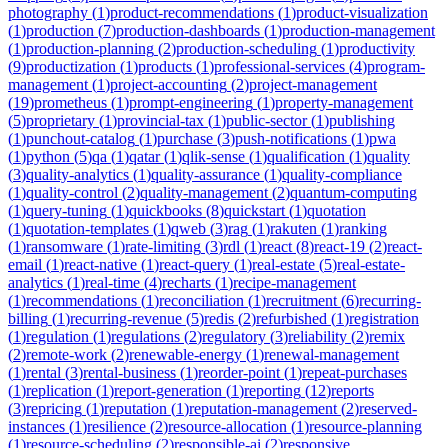
photography
(
1
)
product-recommendations
(
1
)
product-visualization
(
1
)
production
(
7
)
production-dashboards
(
1
)
production-management
(
1
)
production-planning
(
2
)
production-scheduling
(
1
)
productivity
(
9
)
productization
(
1
)
products
(
1
)
professional-services
(
4
)
program-
management
(
1
)
project-accounting
(
2
)
project-management
(
19
)
prometheus
(
1
)
prompt-engineering
(
1
)
property-management
(
5
)
proprietary
(
1
)
provincial-tax
(
1
)
public-sector
(
1
)
publishing
(
1
)
punchout-catalog
(
1
)
purchase
(
3
)
push-notifications
(
1
)
pwa
(
1
)
python
(
5
)
qa
(
1
)
qatar
(
1
)
qlik-sense
(
1
)
qualification
(
1
)
quality
(
3
)
quality-analytics
(
1
)
quality-assurance
(
1
)
quality-compliance
(
1
)
quality-control
(
2
)
quality-management
(
2
)
quantum-computing
(
1
)
query-tuning
(
1
)
quickbooks
(
8
)
quickstart
(
1
)
quotation
(
1
)
quotation-templates
(
1
)
qweb
(
3
)
rag
(
1
)
rakuten
(
1
)
ranking
(
1
)
ransomware
(
1
)
rate-limiting
(
3
)
rdl
(
1
)
react
(
8
)
react-19
(
2
)
react-
email
(
1
)
react-native
(
1
)
react-query
(
1
)
real-estate
(
5
)
real-estate-
analytics
(
1
)
real-time
(
4
)
recharts
(
1
)
recipe-management
(
1
)
recommendations
(
1
)
reconciliation
(
1
)
recruitment
(
6
)
recurring-
billing
(
1
)
recurring-revenue
(
5
)
redis
(
2
)
refurbished
(
1
)
registration
(
1
)
regulation
(
1
)
regulations
(
2
)
regulatory
(
3
)
reliability
(
2
)
remix
(
2
)
remote-work
(
2
)
renewable-energy
(
1
)
renewal-management
(
1
)
rental
(
3
)
rental-business
(
1
)
reorder-point
(
1
)
repeat-purchases
(
1
)
replication
(
1
)
report-generation
(
1
)
reporting
(
12
)
reports
(
3
)
repricing
(
1
)
reputation
(
1
)
reputation-management
(
2
)
reserved-
instances
(
1
)
resilience
(
2
)
resource-allocation
(
1
)
resource-planning
(
1
)
resource-scheduling
(
2
)
responsible-ai
(
2
)
responsive