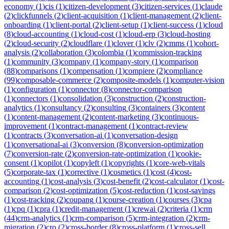
economy
(
1
)
cis
(
1
)
citizen-development
(
3
)
citizen-services
(
1
)
claude
(
2
)
clickfunnels
(
2
)
client-acquisition
(
1
)
client-management
(
2
)
client-
onboarding
(
1
)
client-portal
(
2
)
client-setup
(
1
)
client-success
(
1
)
cloud
(
8
)
cloud-accounting
(
1
)
cloud-cost
(
1
)
cloud-erp
(
3
)
cloud-hosting
(
2
)
cloud-security
(
2
)
cloudflare
(
1
)
clover
(
1
)
clv
(
2
)
cmms
(
1
)
cohort-
analysis
(
2
)
collaboration
(
3
)
colombia
(
1
)
commission-tracking
(
1
)
community
(
3
)
company
(
1
)
company-story
(
1
)
comparison
(
88
)
comparisons
(
1
)
compensation
(
1
)
compiere
(
2
)
compliance
(
99
)
composable-commerce
(
2
)
composite-models
(
1
)
computer-vision
(
1
)
configuration
(
1
)
connector
(
8
)
connector-comparison
(
1
)
connectors
(
1
)
consolidation
(
3
)
construction
(
2
)
construction-
analytics
(
1
)
consultancy
(
2
)
consulting
(
3
)
containers
(
3
)
content
(
1
)
content-management
(
2
)
content-marketing
(
3
)
continuous-
improvement
(
1
)
contract-management
(
1
)
contract-review
(
1
)
contracts
(
3
)
conversation-ai
(
1
)
conversation-design
(
1
)
conversational-ai
(
3
)
conversion
(
8
)
conversion-optimization
(
7
)
conversion-rate
(
2
)
conversion-rate-optimization
(
1
)
cookie-
consent
(
1
)
copilot
(
1
)
copyleft
(
1
)
copyrights
(
1
)
core-web-vitals
(
5
)
corporate-tax
(
1
)
corrective
(
1
)
cosmetics
(
1
)
cost
(
4
)
cost-
accounting
(
1
)
cost-analysis
(
3
)
cost-benefit
(
2
)
cost-calculator
(
1
)
cost-
comparison
(
2
)
cost-optimization
(
5
)
cost-reduction
(
1
)
cost-savings
(
1
)
cost-tracking
(
2
)
coupang
(
1
)
course-creation
(
1
)
courses
(
3
)
cpa
(
1
)
cpq
(
1
)
cpra
(
1
)
credit-management
(
1
)
crewai
(
2
)
criteria
(
1
)
crm
(
44
)
crm-analytics
(
1
)
crm-comparison
(
5
)
crm-integration
(
2
)
crm-
migration
(
2
)
cro
(
2
)
cross-border
(
8
)
cross-platform
(
1
)
cross-sell