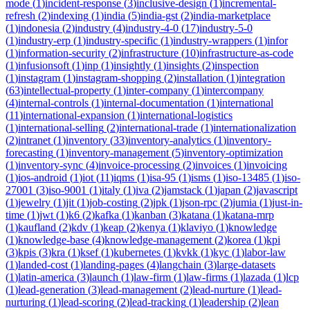
mode
(
1
)
incident-response
(
3
)
inclusive-design
(
1
)
incremental-
refresh
(
2
)
indexing
(
1
)
india
(
5
)
india-gst
(
2
)
india-marketplace
(
1
)
indonesia
(
2
)
industry
(
4
)
industry-4-0
(
17
)
industry-5-0
(
1
)
industry-erp
(
1
)
industry-specific
(
1
)
industry-wrappers
(
1
)
infor
(
1
)
information-security
(
2
)
infrastructure
(
10
)
infrastructure-as-code
(
1
)
infusionsoft
(
1
)
inp
(
1
)
insightly
(
1
)
insights
(
2
)
inspection
(
1
)
instagram
(
1
)
instagram-shopping
(
2
)
installation
(
1
)
integration
(
63
)
intellectual-property
(
1
)
inter-company
(
1
)
intercompany
(
4
)
internal-controls
(
1
)
internal-documentation
(
1
)
international
(
11
)
international-expansion
(
1
)
international-logistics
(
1
)
international-selling
(
2
)
international-trade
(
1
)
internationalization
(
2
)
intranet
(
1
)
inventory
(
33
)
inventory-analytics
(
1
)
inventory-
forecasting
(
1
)
inventory-management
(
5
)
inventory-optimization
(
1
)
inventory-sync
(
4
)
invoice-processing
(
2
)
invoices
(
1
)
invoicing
(
1
)
ios-android
(
1
)
iot
(
11
)
iqms
(
1
)
isa-95
(
1
)
isms
(
1
)
iso-13485
(
1
)
iso-
27001
(
3
)
iso-9001
(
1
)
italy
(
1
)
iva
(
2
)
jamstack
(
1
)
japan
(
2
)
javascript
(
1
)
jewelry
(
1
)
jit
(
1
)
job-costing
(
2
)
jpk
(
1
)
json-rpc
(
2
)
jumia
(
1
)
just-in-
time
(
1
)
jwt
(
1
)
k6
(
2
)
kafka
(
1
)
kanban
(
3
)
katana
(
1
)
katana-mrp
(
1
)
kaufland
(
2
)
kdv
(
1
)
keap
(
2
)
kenya
(
1
)
klaviyo
(
1
)
knowledge
(
1
)
knowledge-base
(
4
)
knowledge-management
(
2
)
korea
(
1
)
kpi
(
3
)
kpis
(
3
)
kra
(
1
)
ksef
(
1
)
kubernetes
(
1
)
kvkk
(
1
)
kyc
(
1
)
labor-law
(
1
)
landed-cost
(
1
)
landing-pages
(
4
)
langchain
(
3
)
large-datasets
(
1
)
latin-america
(
3
)
launch
(
1
)
law-firm
(
1
)
law-firms
(
1
)
lazada
(
1
)
lcp
(
1
)
lead-generation
(
3
)
lead-management
(
2
)
lead-nurture
(
1
)
lead-
nurturing
(
1
)
lead-scoring
(
2
)
lead-tracking
(
1
)
leadership
(
2
)
lean