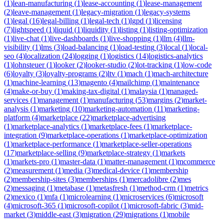
(
1
)
lean-manufacturing
(
1
)
lease-accounting
(
1
)
lease-management
(
2
)
leave-management
(
1
)
legacy-migration
(
1
)
legacy-systems
(
1
)
legal
(
16
)
legal-billing
(
1
)
legal-tech
(
1
)
lgpd
(
1
)
licensing
(
7
)
lightspeed
(
1
)
liquid
(
1
)
liquidity
(
1
)
listing
(
1
)
listing-optimization
(
1
)
live-chat
(
1
)
live-dashboards
(
1
)
live-shopping
(
1
)
llm
(
4
)
llm-
visibility
(
1
)
lms
(
3
)
load-balancing
(
1
)
load-testing
(
3
)
local
(
1
)
local-
seo
(
4
)
localization
(
24
)
logging
(
1
)
logistics
(
14
)
logistics-analytics
(
1
)
lohnsteuer
(
1
)
looker
(
2
)
looker-studio
(
2
)
lot-tracking
(
1
)
low-code
(
6
)
loyalty
(
3
)
loyalty-programs
(
2
)
ltv
(
1
)
mach
(
1
)
mach-architecture
(
1
)
machine-learning
(
13
)
magento
(
4
)
mailchimp
(
1
)
maintenance
(
4
)
make-or-buy
(
1
)
making-tax-digital
(
1
)
malaysia
(
1
)
managed-
services
(
1
)
management
(
1
)
manufacturing
(
53
)
margins
(
2
)
market-
analysis
(
1
)
marketing
(
10
)
marketing-automation
(
11
)
marketing-
platform
(
4
)
marketplace
(
22
)
marketplace-advertising
(
1
)
marketplace-analytics
(
1
)
marketplace-fees
(
1
)
marketplace-
integration
(
9
)
marketplace-operations
(
1
)
marketplace-optimization
(
1
)
marketplace-performance
(
1
)
marketplace-seller-operations
(
17
)
marketplace-selling
(
9
)
marketplace-strategy
(
1
)
markets
(
1
)
markets-pro
(
1
)
master-data
(
1
)
matter-management
(
1
)
mcommerce
(
2
)
measurement
(
1
)
media
(
3
)
medical-device
(
1
)
membership
(
2
)
membership-sites
(
3
)
memberships
(
1
)
mercadolibre
(
2
)
mes
(
2
)
messaging
(
1
)
metabase
(
1
)
metasfresh
(
1
)
method-crm
(
1
)
metrics
(
2
)
mexico
(
1
)
mfa
(
1
)
microlearning
(
1
)
microservices
(
6
)
microsoft
(
4
)
microsoft-365
(
1
)
microsoft-copilot
(
1
)
microsoft-fabric
(
3
)
mid-
market
(
3
)
middle-east
(
3
)
migration
(
29
)
migrations
(
1
)
mobile