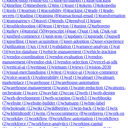
(
1
)
tiktok-shop
(
4
)
time-off
(
1
)
time-to-market
(
1
)
time-tracking
(
2
)
timeline
(
5
)
timesheets
(
2
)
tms
(
1
)
toast
(
1
)
tokens
(
3
)
tokopedia
(
1
)
tools
(
1
)
tourism
(
1
)
traceability
(
6
)
tracking
(
2
)
trade
(
1
)
trade-
secrets
(
1
)
trading
(
1
)
training
(
8
)
transactional-email
(
1
)
transformation
(
1
)
transparency
(
3
)
travel
(
3
)
trends
(
2
)
trendyol
(
1
)
triage
(
1
)
troubleshooting
(
40
)
trust
(
1
)
tryton
(
1
)
tuning
(
2
)
turborepo
(
1
)
turkey
(
4
)
tutorial
(
50
)
typescript
(
4
)
uae
(
3
)
uat
(
1
)
uk
(
2
)
uk-vat
(
1
)
unified-commerce
(
1
)
unit-tests
(
1
)
updates
(
1
)
upgrade
(
3
)
upsell
(
1
)
upselling
(
1
)
user-acquisition
(
1
)
user-adoption
(
2
)
user-experience
(
3
)
utilization
(
1
)
ux
(
1
)
v4
(
1
)
validation
(
1
)
variance-analysis
(
1
)
vat
(
16
)
vector-database
(
1
)
vehicle-management
(
1
)
vehicle-tracking
(
1
)
vendor-coordination
(
1
)
vendor-evaluation
(
1
)
vendor-
management
(
4
)
vendor-risk
(
1
)
vendor-selection
(
2
)
vercel-ai-sdk
(
1
)
vertical-ai
(
1
)
vertipaq
(
1
)
vietnam
(
1
)
views
(
1
)
vision-2030
(
1
)
visual-merchandising
(
1
)
vitest
(
1
)
voice-ai
(
1
)
voice-commerce
(
2
)
voice-search
(
1
)
vulnerability
(
1
)
waf
(
1
)
walmart
(
3
)
walmart-
marketplace
(
1
)
warehouse
(
13
)
warehouse-automation
(
2
)
warehouse-management
(
1
)
wasm
(
1
)
waste-reduction
(
2
)
watsonx-
orchestrate
(
1
)
wave
(
2
)
wayfair
(
2
)
wcag
(
2
)
web
(
1
)
web-design
(
2
)
web-development
(
1
)
web-scraping
(
1
)
web3
(
1
)
webhooks
(
7
)
website
(
1
)
website-builder
(
1
)
whatsapp
(
1
)
white-label
(
6
)
wholesale
(
12
)
wiki
(
2
)
wildberries
(
1
)
win-back
(
1
)
wip
(
1
)
wix
(
2
)
wkhtmltopdf
(
1
)
wms
(
5
)
woocommerce
(
8
)
wordpress
(
1
)
work-os
(
1
)
workday
(
1
)
workflow
(
9
)
workflow-automation
(
1
)
workflows
(
2
)
workforce
(
7
)
workforce-analytics
(
1
)
working-capital