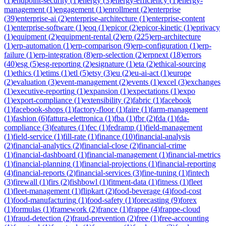
(
1
)
endpoint-security
(
1
)
energy
(
3
)
energy-efficiency
(
1
)
energy-
management
(
1
)
engagement
(
1
)
enrollment
(
2
)
enterprise
(
39
)
enterprise-ai
(
2
)
enterprise-architecture
(
1
)
enterprise-content
(
1
)
enterprise-software
(
1
)
eoq
(
1
)
epicor
(
2
)
epicor-kinetic
(
1
)
eprivacy
(
1
)
equipment
(
2
)
equipment-rental
(
2
)
erp
(
225
)
erp-architecture
(
1
)
erp-automation
(
1
)
erp-comparison
(
9
)
erp-configuration
(
1
)
erp-
failure
(
1
)
erp-integration
(
8
)
erp-selection
(
2
)
erpnext
(
18
)
errors
(
40
)
esg
(
5
)
esg-reporting
(
2
)
esignature
(
1
)
eta
(
2
)
ethical-sourcing
(
1
)
ethics
(
1
)
etims
(
1
)
etl
(
5
)
etsy
(
3
)
eu
(
2
)
eu-ai-act
(
1
)
europe
(
2
)
evaluation
(
3
)
event-management
(
2
)
events
(
1
)
excel
(
3
)
exchanges
(
1
)
executive-reporting
(
1
)
expansion
(
1
)
expectations
(
1
)
expo
(
1
)
export-compliance
(
1
)
extensibility
(
2
)
fabric
(
1
)
facebook
(
1
)
facebook-shops
(
1
)
factory-floor
(
1
)
faire
(
1
)
farm-management
(
1
)
fashion
(
6
)
fattura-elettronica
(
1
)
fba
(
1
)
fbr
(
2
)
fda
(
1
)
fda-
compliance
(
3
)
features
(
1
)
fec
(
1
)
fedramp
(
1
)
field-management
(
1
)
field-service
(
1
)
fill-rate
(
1
)
finance
(
10
)
financial-analysis
(
2
)
financial-analytics
(
2
)
financial-close
(
2
)
financial-crime
(
1
)
financial-dashboard
(
1
)
financial-management
(
1
)
financial-metrics
(
1
)
financial-planning
(
1
)
financial-projections
(
1
)
financial-reporting
(
4
)
financial-reports
(
2
)
financial-services
(
3
)
fine-tuning
(
1
)
fintech
(
3
)
firewall
(
1
)
firs
(
2
)
fishbowl
(
1
)
fitment-data
(
1
)
fitness
(
1
)
fleet
(
1
)
fleet-management
(
1
)
flipkart
(
2
)
food-beverage
(
4
)
food-cost
(
1
)
food-manufacturing
(
1
)
food-safety
(
1
)
forecasting
(
9
)
forex
(
1
)
formulas
(
1
)
framework
(
2
)
france
(
1
)
frappe
(
4
)
frappe-cloud
(
1
)
fraud-detection
(
2
)
fraud-prevention
(
2
)
free
(
1
)
free-accounting