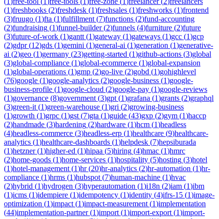
(
1
)
free-tool
(
1
)
free-tools
(
1
)
free-zone
(
1
)
freelancer
(
2
)
freelancers
(
1
)
freshbooks
(
2
)
freshdesk
(
1
)
freshsales
(
1
)
freshworks
(
1
)
frontend
(
3
)
fruugo
(
1
)
fta
(
1
)
fulfillment
(
7
)
functions
(
2
)
fund-accounting
(
2
)
fundraising
(
1
)
funnel-builder
(
2
)
funnels
(
4
)
furniture
(
2
)
future
(
3
)
future-of-work
(
1
)
gantt
(
1
)
gateway
(
1
)
gateways
(
1
)
gcc
(
1
)
gcp
(
2
)
gdpr
(
12
)
gds
(
1
)
gemini
(
1
)
general-ai
(
1
)
generation
(
1
)
generative-
ai
(
2
)
geo
(
1
)
germany
(
23
)
getting-started
(
1
)
github-actions
(
3
)
global
(
3
)
global-compliance
(
1
)
global-ecommerce
(
1
)
global-expansion
(
1
)
global-operations
(
1
)
gmp
(
2
)
go-live
(
2
)
gobd
(
1
)
gohighlevel
(
76
)
google
(
1
)
google-analytics
(
2
)
google-business
(
1
)
google-
business-profile
(
1
)
google-cloud
(
2
)
google-pay
(
1
)
google-reviews
(
1
)
governance
(
8
)
government
(
3
)
gpt
(
1
)
grafana
(
1
)
grants
(
2
)
graphql
(
3
)
green-it
(
1
)
green-warehouse
(
1
)
gri
(
2
)
growing-business
(
1
)
growth
(
1
)
grpc
(
1
)
gst
(
7
)
gta
(
1
)
guide
(
43
)
gxp
(
2
)
gym
(
1
)
haccp
(
2
)
handmade
(
3
)
hardening
(
2
)
hardware
(
1
)
hcm
(
1
)
headless
(
4
)
headless-commerce
(
3
)
headless-erp
(
1
)
healthcare
(
9
)
healthcare-
analytics
(
1
)
healthcare-dashboards
(
1
)
helpdesk
(
7
)
hepsiburada
(
1
)
hetzner
(
1
)
higher-ed
(
1
)
hipaa
(
5
)
hiring
(
4
)
hmac
(
1
)
hmrc
(
2
)
home-goods
(
1
)
home-services
(
1
)
hospitality
(
5
)
hosting
(
3
)
hotel
(
1
)
hotel-management
(
1
)
hr
(
20
)
hr-analytics
(
2
)
hr-automation
(
1
)
hr-
compliance
(
1
)
hrms
(
1
)
hubspot
(
7
)
human-machine
(
1
)
hvac
(
2
)
hybrid
(
1
)
hydrogen
(
3
)
hyperautomation
(
1
)
i18n
(
2
)
iam
(
1
)
ibm
(
1
)
icms
(
1
)
idempiere
(
1
)
idempotency
(
1
)
identity
(
4
)
ifrs-15
(
1
)
image-
optimization
(
1
)
impact
(
1
)
impact-measurement
(
1
)
implementation
(
44
)
implementation-partner
(
1
)
import
(
1
)
import-export
(
1
)
import-