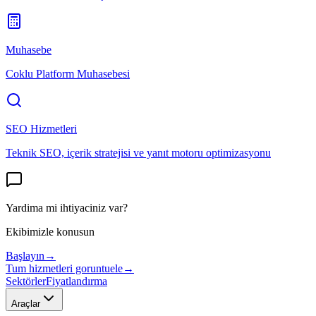
Muhasebe
Coklu Platform Muhasebesi
SEO Hizmetleri
Teknik SEO, içerik stratejisi ve yanıt motoru optimizasyonu
Yardima mi ihtiyaciniz var?
Ekibimizle konusun
Başlayın
→
Tum hizmetleri goruntuele
→
Sektörler
Fiyatlandırma
Araçlar