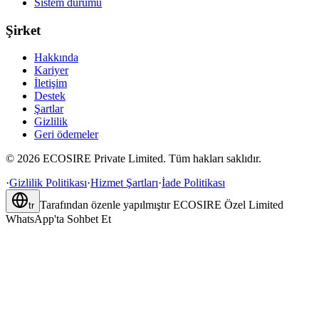
Sistem durumu
Şirket
Hakkında
Kariyer
İletişim
Destek
Şartlar
Gizlilik
Geri ödemeler
©
2026
ECOSIRE Private Limited. Tüm hakları saklıdır.
·
Gizlilik Politikası
·
Hizmet Şartları
·
İade Politikası
Tarafından özenle yapılmıştır
ECOSIRE Özel Limited
tr
WhatsApp'ta Sohbet Et