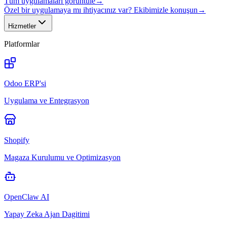
Tüm uygulamaları görüntüle
→
Özel bir uygulamaya mı ihtiyacınız var? Ekibimizle konuşun
→
Hizmetler
Platformlar
Odoo ERP'si
Uygulama ve Entegrasyon
Shopify
Magaza Kurulumu ve Optimizasyon
OpenClaw AI
Yapay Zeka Ajan Dagitimi