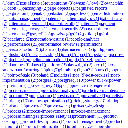
(
1
)
orm
(
3
)
oss
(
1
)
otto
(
3
)
outsourcing
(
3
)
owasp
(
1
)
owl
(
2
)
ownership
(
1
)
ozon
(
1
)
packaging
(
2
)
page-objects
(
1
)
paginated-reports
(
1
)
pagination
(
1
)
pajak
(
1
)
pakistan
(
2
)
paperless
(
1
)
parts-distribution
(
1
)
parts-management
(
1
)
patents
(
1
)
patient-analytics
(
1
)
patient-care
(
2
)
patient-management
(
1
)
patient-recall
(
1
)
patterns
(
5
)
payment
(
1
)
payment-gateways
(
1
)
payment-security
(
2
)
payment-terms
(
1
)
payments
(
5
)
payroll
(
18
)
pci-dss
(
4
)
pdf
(
2
)
pdfkit
(
1
)
pdpl
(
2
)
peachtree
(
2
)
penetration-testing
(
1
)
people-analytics
(
2
)
performance
(
25
)
performance-review
(
1
)
permissions
(
1
)
personalization
(
5
)
pharma
(
4
)
pharmaceutical
(
2
)
philippines
(
1
)
phishing
(
1
)
pick-pack-ship
(
1
)
pim
(
1
)
pipa
(
1
)
pipeda
(
1
)
pipedrive
(
2
)
pipeline
(
9
)
pipeline-automation
(
1
)
pipl
(
1
)
pixel-perfect
(
1
)
planning
(
9
)
plans
(
1
)
platform
(
3
)
playwright
(
2
)
plex
(
1
)
plex-
smart-manufacturing
(
1
)
plm
(
2
)
plumbing
(
1
)
pm2
(
1
)
pms
(
1
)
pnpm
(
1
)
point-of-sale
(
3
)
poland
(
3
)
polaris
(
1
)
pos
(
9
)
post-brexit
(
1
)
post-
implementation
(
2
)
postgres
(
2
)
postgresql
(
10
)
power-bi
(
79
)
power-
bi-premium
(
1
)
power-query
(
1
)
ppc
(
1
)
practice-management
(
2
)
precious-metals
(
1
)
predictive-analytics
(
4
)
predictive-maintenance
(
2
)
premium
(
2
)
preparation
(
1
)
prestashop
(
1
)
preventive
(
1
)
pricelists
(
1
)
pricing
(
19
)
pricing-optimization
(
1
)
pricing-strategy
(
3
)
printing
(
1
)
prisma
(
1
)
privacy
(
12
)
privacy-act
(
1
)
privacy-by-design
(
1
)
process
(
2
)
process-improvement
(
1
)
process-management
(
1
)
process-mining
(
1
)
process-safety
(
1
)
procurement
(
11
)
product-
costing
(
1
)
product-descriptions
(
1
)
product-management
(
2
)
product-
mapping
(
1
)
product-optimization
(
1
)
product-pages
(
1
)
product-