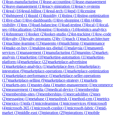
(
1
)
lean-manufacturing
(
1
)
lease-accounting
(
1
)
lease-management
(
2
)
leave-management
(
1
)
legacy-migration
(
1
)
legacy-systems
(
1
)
legal
(
16
)
legal-billing
(
1
)
legal-tech
(
1
)
lgpd
(
1
)
licensing
(
7
)
lightspeed
(
1
)
liquid
(
1
)
liquidity
(
1
)
listing
(
1
)
listing-optimization
(
1
)
live-chat
(
1
)
live-dashboards
(
1
)
live-shopping
(
1
)
llm
(
4
)
llm-
visibility
(
1
)
lms
(
3
)
load-balancing
(
1
)
load-testing
(
3
)
local
(
1
)
local-
seo
(
4
)
localization
(
24
)
logging
(
1
)
logistics
(
14
)
logistics-analytics
(
1
)
lohnsteuer
(
1
)
looker
(
2
)
looker-studio
(
2
)
lot-tracking
(
1
)
low-code
(
6
)
loyalty
(
3
)
loyalty-programs
(
2
)
ltv
(
1
)
mach
(
1
)
mach-architecture
(
1
)
machine-learning
(
13
)
magento
(
4
)
mailchimp
(
1
)
maintenance
(
4
)
make-or-buy
(
1
)
making-tax-digital
(
1
)
malaysia
(
1
)
managed-
services
(
1
)
management
(
1
)
manufacturing
(
53
)
margins
(
2
)
market-
analysis
(
1
)
marketing
(
10
)
marketing-automation
(
11
)
marketing-
platform
(
4
)
marketplace
(
22
)
marketplace-advertising
(
1
)
marketplace-analytics
(
1
)
marketplace-fees
(
1
)
marketplace-
integration
(
9
)
marketplace-operations
(
1
)
marketplace-optimization
(
1
)
marketplace-performance
(
1
)
marketplace-seller-operations
(
17
)
marketplace-selling
(
9
)
marketplace-strategy
(
1
)
markets
(
1
)
markets-pro
(
1
)
master-data
(
1
)
matter-management
(
1
)
mcommerce
(
2
)
measurement
(
1
)
media
(
3
)
medical-device
(
1
)
membership
(
2
)
membership-sites
(
3
)
memberships
(
1
)
mercadolibre
(
2
)
mes
(
2
)
messaging
(
1
)
metabase
(
1
)
metasfresh
(
1
)
method-crm
(
1
)
metrics
(
2
)
mexico
(
1
)
mfa
(
1
)
microlearning
(
1
)
microservices
(
6
)
microsoft
(
4
)
microsoft-365
(
1
)
microsoft-copilot
(
1
)
microsoft-fabric
(
3
)
mid-
market
(
3
)
middle-east
(
3
)
migration
(
29
)
migrations
(
1
)
mobile