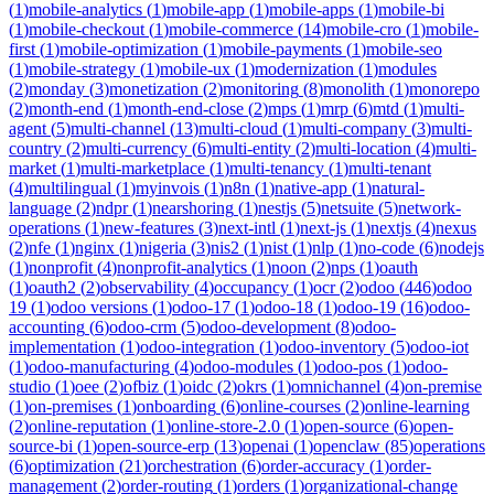
(
1
)
mobile-analytics
(
1
)
mobile-app
(
1
)
mobile-apps
(
1
)
mobile-bi
(
1
)
mobile-checkout
(
1
)
mobile-commerce
(
14
)
mobile-cro
(
1
)
mobile-
first
(
1
)
mobile-optimization
(
1
)
mobile-payments
(
1
)
mobile-seo
(
1
)
mobile-strategy
(
1
)
mobile-ux
(
1
)
modernization
(
1
)
modules
(
2
)
monday
(
3
)
monetization
(
2
)
monitoring
(
8
)
monolith
(
1
)
monorepo
(
2
)
month-end
(
1
)
month-end-close
(
2
)
mps
(
1
)
mrp
(
6
)
mtd
(
1
)
multi-
agent
(
5
)
multi-channel
(
13
)
multi-cloud
(
1
)
multi-company
(
3
)
multi-
country
(
2
)
multi-currency
(
6
)
multi-entity
(
2
)
multi-location
(
4
)
multi-
market
(
1
)
multi-marketplace
(
1
)
multi-tenancy
(
1
)
multi-tenant
(
4
)
multilingual
(
1
)
myinvois
(
1
)
n8n
(
1
)
native-app
(
1
)
natural-
language
(
2
)
ndpr
(
1
)
nearshoring
(
1
)
nestjs
(
5
)
netsuite
(
5
)
network-
operations
(
1
)
new-features
(
3
)
next-intl
(
1
)
next-js
(
1
)
nextjs
(
4
)
nexus
(
2
)
nfe
(
1
)
nginx
(
1
)
nigeria
(
3
)
nis2
(
1
)
nist
(
1
)
nlp
(
1
)
no-code
(
6
)
nodejs
(
1
)
nonprofit
(
4
)
nonprofit-analytics
(
1
)
noon
(
2
)
nps
(
1
)
oauth
(
1
)
oauth2
(
2
)
observability
(
4
)
occupancy
(
1
)
ocr
(
2
)
odoo
(
446
)
odoo
19
(
1
)
odoo versions
(
1
)
odoo-17
(
1
)
odoo-18
(
1
)
odoo-19
(
16
)
odoo-
accounting
(
6
)
odoo-crm
(
5
)
odoo-development
(
8
)
odoo-
implementation
(
1
)
odoo-integration
(
1
)
odoo-inventory
(
5
)
odoo-iot
(
1
)
odoo-manufacturing
(
4
)
odoo-modules
(
1
)
odoo-pos
(
1
)
odoo-
studio
(
1
)
oee
(
2
)
ofbiz
(
1
)
oidc
(
2
)
okrs
(
1
)
omnichannel
(
4
)
on-premise
(
1
)
on-premises
(
1
)
onboarding
(
6
)
online-courses
(
2
)
online-learning
(
2
)
online-reputation
(
1
)
online-store-2.0
(
1
)
open-source
(
6
)
open-
source-bi
(
1
)
open-source-erp
(
13
)
openai
(
1
)
openclaw
(
85
)
operations
(
6
)
optimization
(
21
)
orchestration
(
6
)
order-accuracy
(
1
)
order-
management
(
2
)
order-routing
(
1
)
orders
(
1
)
organizational-change