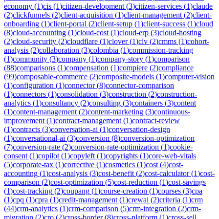
economy
(
1
)
cis
(
1
)
citizen-development
(
3
)
citizen-services
(
1
)
claude
(
2
)
clickfunnels
(
2
)
client-acquisition
(
1
)
client-management
(
2
)
client-
onboarding
(
1
)
client-portal
(
2
)
client-setup
(
1
)
client-success
(
1
)
cloud
(
8
)
cloud-accounting
(
1
)
cloud-cost
(
1
)
cloud-erp
(
3
)
cloud-hosting
(
2
)
cloud-security
(
2
)
cloudflare
(
1
)
clover
(
1
)
clv
(
2
)
cmms
(
1
)
cohort-
analysis
(
2
)
collaboration
(
3
)
colombia
(
1
)
commission-tracking
(
1
)
community
(
3
)
company
(
1
)
company-story
(
1
)
comparison
(
88
)
comparisons
(
1
)
compensation
(
1
)
compiere
(
2
)
compliance
(
99
)
composable-commerce
(
2
)
composite-models
(
1
)
computer-vision
(
1
)
configuration
(
1
)
connector
(
8
)
connector-comparison
(
1
)
connectors
(
1
)
consolidation
(
3
)
construction
(
2
)
construction-
analytics
(
1
)
consultancy
(
2
)
consulting
(
3
)
containers
(
3
)
content
(
1
)
content-management
(
2
)
content-marketing
(
3
)
continuous-
improvement
(
1
)
contract-management
(
1
)
contract-review
(
1
)
contracts
(
3
)
conversation-ai
(
1
)
conversation-design
(
1
)
conversational-ai
(
3
)
conversion
(
8
)
conversion-optimization
(
7
)
conversion-rate
(
2
)
conversion-rate-optimization
(
1
)
cookie-
consent
(
1
)
copilot
(
1
)
copyleft
(
1
)
copyrights
(
1
)
core-web-vitals
(
5
)
corporate-tax
(
1
)
corrective
(
1
)
cosmetics
(
1
)
cost
(
4
)
cost-
accounting
(
1
)
cost-analysis
(
3
)
cost-benefit
(
2
)
cost-calculator
(
1
)
cost-
comparison
(
2
)
cost-optimization
(
5
)
cost-reduction
(
1
)
cost-savings
(
1
)
cost-tracking
(
2
)
coupang
(
1
)
course-creation
(
1
)
courses
(
3
)
cpa
(
1
)
cpq
(
1
)
cpra
(
1
)
credit-management
(
1
)
crewai
(
2
)
criteria
(
1
)
crm
(
44
)
crm-analytics
(
1
)
crm-comparison
(
5
)
crm-integration
(
2
)
crm-
migration
(
2
)
cro
(
2
)
cross-border
(
8
)
cross-platform
(
1
)
cross-sell