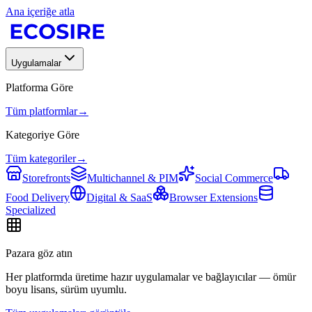
Ana içeriğe atla
Uygulamalar
Platforma Göre
Tüm platformlar
→
Kategoriye Göre
Tüm kategoriler
→
Storefronts
Multichannel & PIM
Social Commerce
Food Delivery
Digital & SaaS
Browser Extensions
Specialized
Pazara göz atın
Her platformda üretime hazır uygulamalar ve bağlayıcılar — ömür
boyu lisans, sürüm uyumlu.