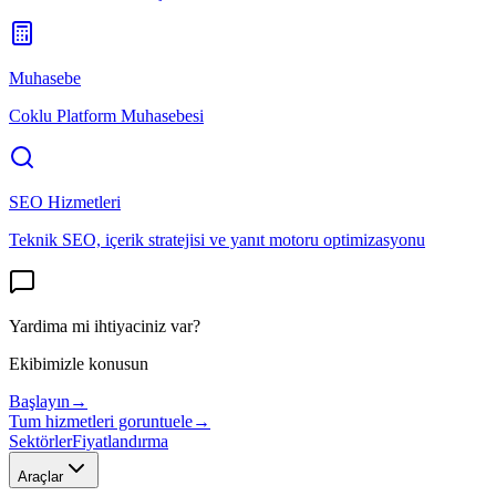
Muhasebe
Coklu Platform Muhasebesi
SEO Hizmetleri
Teknik SEO, içerik stratejisi ve yanıt motoru optimizasyonu
Yardima mi ihtiyaciniz var?
Ekibimizle konusun
Başlayın
→
Tum hizmetleri goruntuele
→
Sektörler
Fiyatlandırma
Araçlar