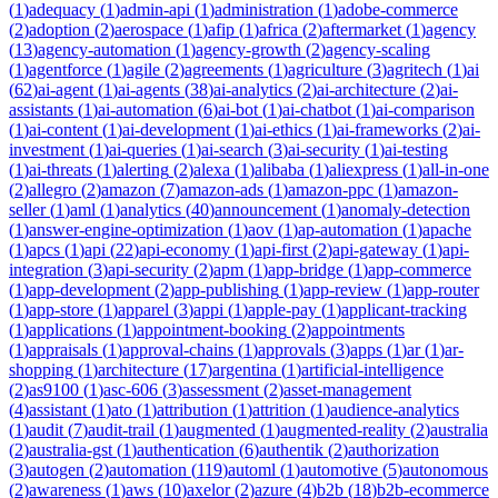
(
1
)
adequacy
(
1
)
admin-api
(
1
)
administration
(
1
)
adobe-commerce
(
2
)
adoption
(
2
)
aerospace
(
1
)
afip
(
1
)
africa
(
2
)
aftermarket
(
1
)
agency
(
13
)
agency-automation
(
1
)
agency-growth
(
2
)
agency-scaling
(
1
)
agentforce
(
1
)
agile
(
2
)
agreements
(
1
)
agriculture
(
3
)
agritech
(
1
)
ai
(
62
)
ai-agent
(
1
)
ai-agents
(
38
)
ai-analytics
(
2
)
ai-architecture
(
2
)
ai-
assistants
(
1
)
ai-automation
(
6
)
ai-bot
(
1
)
ai-chatbot
(
1
)
ai-comparison
(
1
)
ai-content
(
1
)
ai-development
(
1
)
ai-ethics
(
1
)
ai-frameworks
(
2
)
ai-
investment
(
1
)
ai-queries
(
1
)
ai-search
(
3
)
ai-security
(
1
)
ai-testing
(
1
)
ai-threats
(
1
)
alerting
(
2
)
alexa
(
1
)
alibaba
(
1
)
aliexpress
(
1
)
all-in-one
(
2
)
allegro
(
2
)
amazon
(
7
)
amazon-ads
(
1
)
amazon-ppc
(
1
)
amazon-
seller
(
1
)
aml
(
1
)
analytics
(
40
)
announcement
(
1
)
anomaly-detection
(
1
)
answer-engine-optimization
(
1
)
aov
(
1
)
ap-automation
(
1
)
apache
(
1
)
apcs
(
1
)
api
(
22
)
api-economy
(
1
)
api-first
(
2
)
api-gateway
(
1
)
api-
integration
(
3
)
api-security
(
2
)
apm
(
1
)
app-bridge
(
1
)
app-commerce
(
1
)
app-development
(
2
)
app-publishing
(
1
)
app-review
(
1
)
app-router
(
1
)
app-store
(
1
)
apparel
(
3
)
appi
(
1
)
apple-pay
(
1
)
applicant-tracking
(
1
)
applications
(
1
)
appointment-booking
(
2
)
appointments
(
1
)
appraisals
(
1
)
approval-chains
(
1
)
approvals
(
3
)
apps
(
1
)
ar
(
1
)
ar-
shopping
(
1
)
architecture
(
17
)
argentina
(
1
)
artificial-intelligence
(
2
)
as9100
(
1
)
asc-606
(
3
)
assessment
(
2
)
asset-management
(
4
)
assistant
(
1
)
ato
(
1
)
attribution
(
1
)
attrition
(
1
)
audience-analytics
(
1
)
audit
(
7
)
audit-trail
(
1
)
augmented
(
1
)
augmented-reality
(
2
)
australia
(
2
)
australia-gst
(
1
)
authentication
(
6
)
authentik
(
2
)
authorization
(
3
)
autogen
(
2
)
automation
(
119
)
automl
(
1
)
automotive
(
5
)
autonomous
(
2
)
awareness
(
1
)
aws
(
10
)
axelor
(
2
)
azure
(
4
)
b2b
(
18
)
b2b-ecommerce