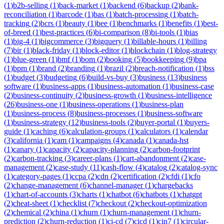
(
1
)
b2b-selling
(
1
)
back-market
(
1
)
backend
(
6
)
backup
(
2
)
bank-
reconciliation
(
1
)
barcode
(
1
)
bas
(
1
)
batch-processing
(
1
)
batch-
tracking
(
2
)
bcrs
(
1
)
beauty
(
1
)
bee
(
1
)
benchmarks
(
1
)
benefits
(
1
)
best-
of-breed
(
1
)
best-practices
(
6
)
bi-comparison
(
8
)
bi-tools
(
1
)
bias
(
1
)
big-4
(
1
)
bigcommerce
(
3
)
bigquery
(
1
)
billable-hours
(
1
)
billing
(
7
)
bir
(
1
)
black-friday
(
1
)
block-editor
(
1
)
blockchain
(
1
)
blog-strategy
(
1
)
blue-green
(
1
)
bmf
(
1
)
bom
(
2
)
booking
(
5
)
bookkeeping
(
9
)
bpa
(
1
)
bpm
(
1
)
brand
(
2
)
branding
(
1
)
brazil
(
2
)
breach-notification
(
1
)
bss
(
1
)
budget
(
3
)
budgeting
(
6
)
build-vs-buy
(
3
)
business
(
13
)
business
software
(
1
)
business-apps
(
1
)
business-automation
(
1
)
business-case
(
2
)
business-continuity
(
2
)
business-growth
(
1
)
business-intelligence
(
26
)
business-one
(
1
)
business-operations
(
1
)
business-plan
(
1
)
business-process
(
8
)
business-processes
(
1
)
business-software
(
1
)
business-strategy
(
12
)
business-tools
(
2
)
buyer-portal
(
1
)
buyers-
guide
(
1
)
caching
(
6
)
calculation-groups
(
1
)
calculators
(
1
)
calendar
(
3
)
california
(
1
)
cam
(
1
)
campaigns
(
4
)
canada
(
1
)
canada-hst
(
1
)
canary
(
1
)
capacity
(
2
)
capacity-planning
(
2
)
carbon-footprint
(
2
)
carbon-tracking
(
3
)
career-plans
(
1
)
cart-abandonment
(
2
)
case-
management
(
2
)
case-study
(
11
)
cash-flow
(
4
)
catalog
(
2
)
catalog-sync
(
1
)
category-pages
(
1
)
ccpa
(
2
)
cdn
(
2
)
certification
(
2
)
cfdi
(
1
)
cfo
(
2
)
change-management
(
6
)
channel-manager
(
1
)
chargebacks
(
1
)
chart-of-accounts
(
3
)
charts
(
1
)
chatbot
(
6
)
chatbots
(
1
)
chatgpt
(
2
)
cheat-sheet
(
1
)
checklist
(
7
)
checkout
(
2
)
checkout-optimization
(
2
)
chemical
(
2
)
china
(
1
)
churn
(
1
)
churn-management
(
1
)
churn-
prediction
(
2
)
churn-reduction
(
1
)
ci-cd
(
7
)
cicd
(
1
)
cin7
(
1
)
circular-