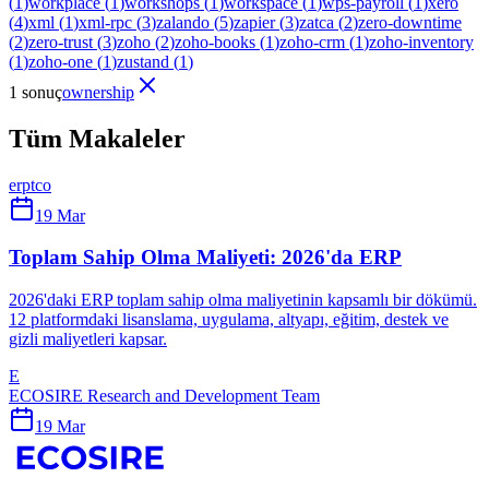
(
1
)
workplace
(
1
)
workshops
(
1
)
workspace
(
1
)
wps-payroll
(
1
)
xero
(
4
)
xml
(
1
)
xml-rpc
(
3
)
zalando
(
5
)
zapier
(
3
)
zatca
(
2
)
zero-downtime
(
2
)
zero-trust
(
3
)
zoho
(
2
)
zoho-books
(
1
)
zoho-crm
(
1
)
zoho-inventory
(
1
)
zoho-one
(
1
)
zustand
(
1
)
1 sonuç
ownership
Tüm Makaleler
erp
tco
19 Mar
Toplam Sahip Olma Maliyeti: 2026'da ERP
2026'daki ERP toplam sahip olma maliyetinin kapsamlı bir dökümü.
12 platformdaki lisanslama, uygulama, altyapı, eğitim, destek ve
gizli maliyetleri kapsar.
E
ECOSIRE Research and Development Team
19 Mar