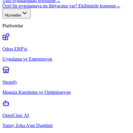
Tüm uygulamaları görüntüle
→
Özel bir uygulamaya mı ihtiyacınız var? Ekibimizle konuşun
→
Hizmetler
Platformlar
Odoo ERP'si
Uygulama ve Entegrasyon
Shopify
Magaza Kurulumu ve Optimizasyon
OpenClaw AI
Yapay Zeka Ajan Dagitimi