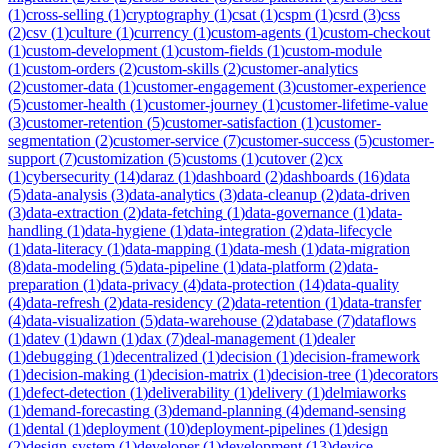
(
1
)
cross-selling
(
1
)
cryptography
(
1
)
csat
(
1
)
cspm
(
1
)
csrd
(
3
)
css
(
2
)
csv
(
1
)
culture
(
1
)
currency
(
1
)
custom-agents
(
1
)
custom-checkout
(
1
)
custom-development
(
1
)
custom-fields
(
1
)
custom-module
(
1
)
custom-orders
(
2
)
custom-skills
(
2
)
customer-analytics
(
2
)
customer-data
(
1
)
customer-engagement
(
3
)
customer-experience
(
5
)
customer-health
(
1
)
customer-journey
(
1
)
customer-lifetime-value
(
3
)
customer-retention
(
5
)
customer-satisfaction
(
1
)
customer-
segmentation
(
2
)
customer-service
(
7
)
customer-success
(
5
)
customer-
support
(
7
)
customization
(
5
)
customs
(
1
)
cutover
(
2
)
cx
(
1
)
cybersecurity
(
14
)
daraz
(
1
)
dashboard
(
2
)
dashboards
(
16
)
data
(
5
)
data-analysis
(
3
)
data-analytics
(
3
)
data-cleanup
(
2
)
data-driven
(
3
)
data-extraction
(
2
)
data-fetching
(
1
)
data-governance
(
1
)
data-
handling
(
1
)
data-hygiene
(
1
)
data-integration
(
2
)
data-lifecycle
(
1
)
data-literacy
(
1
)
data-mapping
(
1
)
data-mesh
(
1
)
data-migration
(
8
)
data-modeling
(
5
)
data-pipeline
(
1
)
data-platform
(
2
)
data-
preparation
(
1
)
data-privacy
(
4
)
data-protection
(
14
)
data-quality
(
4
)
data-refresh
(
2
)
data-residency
(
2
)
data-retention
(
1
)
data-transfer
(
4
)
data-visualization
(
5
)
data-warehouse
(
2
)
database
(
7
)
dataflows
(
1
)
datev
(
1
)
dawn
(
1
)
dax
(
7
)
deal-management
(
1
)
dealer
(
1
)
debugging
(
1
)
decentralized
(
1
)
decision
(
1
)
decision-framework
(
1
)
decision-making
(
1
)
decision-matrix
(
1
)
decision-tree
(
1
)
decorators
(
1
)
defect-detection
(
1
)
deliverability
(
1
)
delivery
(
1
)
delmiaworks
(
1
)
demand-forecasting
(
3
)
demand-planning
(
4
)
demand-sensing
(
1
)
dental
(
1
)
deployment
(
10
)
deployment-pipelines
(
1
)
design
(
2
)
design-system
(
1
)
developer
(
1
)
development
(
13
)
device-