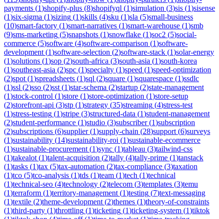
payments
(
1
)
shopify-plus
(
8
)
shopifyql
(
1
)
simulation
(
3
)
sis
(
1
)
sisense
(
1
)
six-sigma
(
1
)
sizing
(
1
)
skills
(
4
)
sku
(
1
)
sla
(
5
)
small-business
(
10
)
smart-factory
(
1
)
smart-narratives
(
1
)
smart-warehouse
(
1
)
smb
(
9
)
sms-marketing
(
5
)
snapshots
(
1
)
snowflake
(
1
)
soc2
(
5
)
social-
commerce
(
5
)
software
(
4
)
software-comparison
(
1
)
software-
development
(
1
)
software-selection
(
2
)
software-stack
(
1
)
solar-energy
(
1
)
solutions
(
1
)
sop
(
2
)
south-africa
(
3
)
south-asia
(
1
)
south-korea
(
1
)
southeast-asia
(
2
)
spc
(
1
)
specialty
(
1
)
speed
(
1
)
speed-optimization
(
2
)
spot
(
1
)
spreadsheets
(
1
)
sql
(
2
)
square
(
1
)
squarespace
(
1
)
ssdlc
(
1
)
ssl
(
2
)
sso
(
2
)
sst
(
1
)
star-schema
(
2
)
startup
(
2
)
state-management
(
1
)
stock-control
(
1
)
store
(
1
)
store-optimization
(
1
)
store-setup
(
2
)
storefront-api
(
3
)
stp
(
1
)
strategy
(
35
)
streaming
(
4
)
stress-test
(
1
)
stress-testing
(
1
)
stripe
(
3
)
structured-data
(
1
)
student-management
(
2
)
student-performance
(
1
)
studio
(
3
)
subscriber
(
1
)
subscription
(
2
)
subscriptions
(
6
)
supplier
(
1
)
supply-chain
(
28
)
support
(
6
)
surveys
(
1
)
sustainability
(
14
)
sustainability-roi
(
1
)
sustainable-ecommerce
(
1
)
sustainable-procurement
(
1
)
sync
(
1
)
tableau
(
3
)
tailwind-css
(
1
)
takealot
(
1
)
talent-acquisition
(
2
)
tally
(
4
)
tally-prime
(
1
)
tanstack
(
1
)
tasks
(
1
)
tax
(
5
)
tax-automation
(
2
)
tax-compliance
(
3
)
taxation
(
1
)
tco
(
5
)
tco-analysis
(
1
)
tds
(
1
)
team
(
1
)
tech
(
1
)
technical
(
1
)
technical-seo
(
4
)
technology
(
2
)
telecom
(
3
)
templates
(
3
)
temu
(
1
)
terraform
(
1
)
territory-management
(
1
)
testing
(
7
)
text-messaging
(
1
)
textile
(
2
)
theme-development
(
2
)
themes
(
1
)
theory-of-constraints
(
1
)
third-party
(
1
)
throttling
(
1
)
ticketing
(
1
)
ticketing-system
(
1
)
tiktok