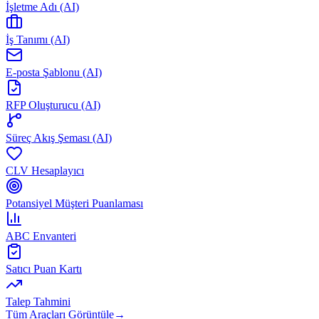
İşletme Adı (AI)
İş Tanımı (AI)
E-posta Şablonu (AI)
RFP Oluşturucu (AI)
Süreç Akış Şeması (AI)
CLV Hesaplayıcı
Potansiyel Müşteri Puanlaması
ABC Envanteri
Satıcı Puan Kartı
Talep Tahmini
Tüm Araçları Görüntüle
→