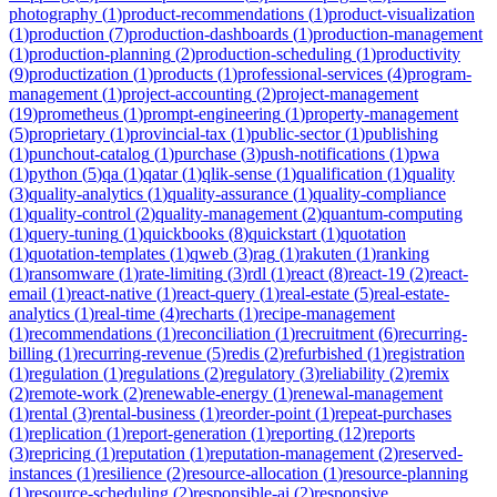
photography
(
1
)
product-recommendations
(
1
)
product-visualization
(
1
)
production
(
7
)
production-dashboards
(
1
)
production-management
(
1
)
production-planning
(
2
)
production-scheduling
(
1
)
productivity
(
9
)
productization
(
1
)
products
(
1
)
professional-services
(
4
)
program-
management
(
1
)
project-accounting
(
2
)
project-management
(
19
)
prometheus
(
1
)
prompt-engineering
(
1
)
property-management
(
5
)
proprietary
(
1
)
provincial-tax
(
1
)
public-sector
(
1
)
publishing
(
1
)
punchout-catalog
(
1
)
purchase
(
3
)
push-notifications
(
1
)
pwa
(
1
)
python
(
5
)
qa
(
1
)
qatar
(
1
)
qlik-sense
(
1
)
qualification
(
1
)
quality
(
3
)
quality-analytics
(
1
)
quality-assurance
(
1
)
quality-compliance
(
1
)
quality-control
(
2
)
quality-management
(
2
)
quantum-computing
(
1
)
query-tuning
(
1
)
quickbooks
(
8
)
quickstart
(
1
)
quotation
(
1
)
quotation-templates
(
1
)
qweb
(
3
)
rag
(
1
)
rakuten
(
1
)
ranking
(
1
)
ransomware
(
1
)
rate-limiting
(
3
)
rdl
(
1
)
react
(
8
)
react-19
(
2
)
react-
email
(
1
)
react-native
(
1
)
react-query
(
1
)
real-estate
(
5
)
real-estate-
analytics
(
1
)
real-time
(
4
)
recharts
(
1
)
recipe-management
(
1
)
recommendations
(
1
)
reconciliation
(
1
)
recruitment
(
6
)
recurring-
billing
(
1
)
recurring-revenue
(
5
)
redis
(
2
)
refurbished
(
1
)
registration
(
1
)
regulation
(
1
)
regulations
(
2
)
regulatory
(
3
)
reliability
(
2
)
remix
(
2
)
remote-work
(
2
)
renewable-energy
(
1
)
renewal-management
(
1
)
rental
(
3
)
rental-business
(
1
)
reorder-point
(
1
)
repeat-purchases
(
1
)
replication
(
1
)
report-generation
(
1
)
reporting
(
12
)
reports
(
3
)
repricing
(
1
)
reputation
(
1
)
reputation-management
(
2
)
reserved-
instances
(
1
)
resilience
(
2
)
resource-allocation
(
1
)
resource-planning
(
1
)
resource-scheduling
(
2
)
responsible-ai
(
2
)
responsive