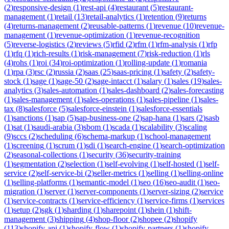
(
2
)
responsive-design
(
1
)
rest-api
(
4
)
restaurant
(
5
)
restaurant-
management
(
1
)
retail
(
13
)
retail-analytics
(
1
)
retention
(
9
)
returns
(
4
)
returns-management
(
2
)
reusable-patterns
(
1
)
revenue
(
10
)
revenue-
management
(
1
)
revenue-optimization
(
1
)
revenue-recognition
(
5
)
reverse-logistics
(
2
)
reviews
(
5
)
rfid
(
2
)
rfm
(
1
)
rfm-analysis
(
1
)
rfp
(
1
)
rfq
(
1
)
rich-results
(
1
)
risk-management
(
7
)
risk-reduction
(
1
)
rls
(
4
)
rohs
(
1
)
roi
(
34
)
roi-optimization
(
1
)
rolling-update
(
1
)
romania
(
1
)
rpa
(
3
)
rsc
(
2
)
russia
(
2
)
saas
(
25
)
saas-pricing
(
1
)
safety
(
2
)
safety-
stock
(
1
)
sage
(
1
)
sage-50
(
2
)
sage-intacct
(
1
)
salary
(
1
)
sales
(
19
)
sales-
analytics
(
3
)
sales-automation
(
1
)
sales-dashboard
(
2
)
sales-forecasting
(
1
)
sales-management
(
1
)
sales-operations
(
1
)
sales-pipeline
(
1
)
sales-
tax
(
8
)
salesforce
(
5
)
salesforce-einstein
(
1
)
salesforce-essentials
(
1
)
sanctions
(
1
)
sap
(
5
)
sap-business-one
(
2
)
sap-hana
(
1
)
sars
(
2
)
sasb
(
1
)
sat
(
1
)
saudi-arabia
(
3
)
sbom
(
1
)
scada
(
1
)
scalability
(
3
)
scaling
(
9
)
sccs
(
2
)
scheduling
(
6
)
schema-markup
(
1
)
school-management
(
1
)
screening
(
1
)
scrum
(
1
)
sdi
(
1
)
search-engine
(
1
)
search-optimization
(
2
)
seasonal-collections
(
1
)
security
(
36
)
security-training
(
1
)
segmentation
(
2
)
selection
(
1
)
self-evolving
(
1
)
self-hosted
(
1
)
self-
service
(
2
)
self-service-bi
(
2
)
seller-metrics
(
1
)
selling
(
1
)
selling-online
(
1
)
selling-platforms
(
1
)
semantic-model
(
1
)
seo
(
16
)
seo-audit
(
1
)
seo-
migration
(
1
)
server
(
1
)
server-components
(
1
)
server-sizing
(
2
)
service
(
1
)
service-contracts
(
1
)
service-efficiency
(
1
)
service-firms
(
1
)
services
(
1
)
setup
(
2
)
sgk
(
1
)
sharding
(
1
)
sharepoint
(
1
)
shein
(
1
)
shift-
management
(
3
)
shipping
(
4
)
shop-floor
(
2
)
shopee
(
2
)
shopify
(
113
)
shopify-api
(
1
)
shopify-flow
(
1
)
shopify-partners
(
1
)
shopify-