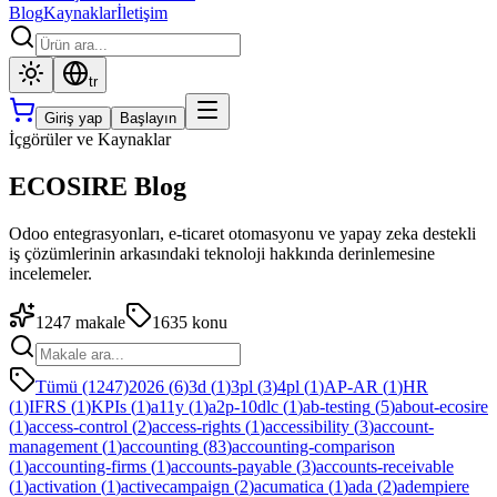
Blog
Kaynaklar
İletişim
tr
Giriş yap
Başlayın
İçgörüler ve Kaynaklar
ECOSIRE Blog
Odoo entegrasyonları, e-ticaret otomasyonu ve yapay zeka destekli
iş çözümlerinin arkasındaki teknoloji hakkında derinlemesine
incelemeler.
1247
makale
1635
konu
Tümü (1247)
2026
(
6
)
3d
(
1
)
3pl
(
3
)
4pl
(
1
)
AP-AR
(
1
)
HR
(
1
)
IFRS
(
1
)
KPIs
(
1
)
a11y
(
1
)
a2p-10dlc
(
1
)
ab-testing
(
5
)
about-ecosire
(
1
)
access-control
(
2
)
access-rights
(
1
)
accessibility
(
3
)
account-
management
(
1
)
accounting
(
83
)
accounting-comparison
(
1
)
accounting-firms
(
1
)
accounts-payable
(
3
)
accounts-receivable
(
1
)
activation
(
1
)
activecampaign
(
2
)
acumatica
(
1
)
ada
(
2
)
adempiere