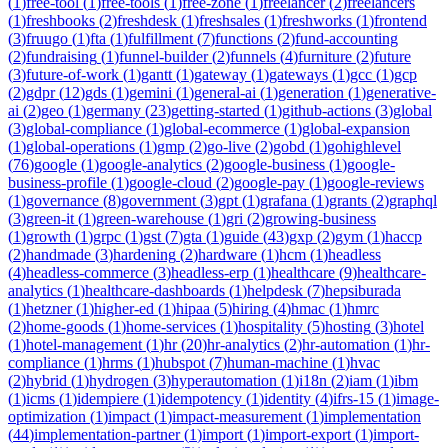
(
1
)
free-tool
(
1
)
free-tools
(
1
)
free-zone
(
1
)
freelancer
(
2
)
freelancers
(
1
)
freshbooks
(
2
)
freshdesk
(
1
)
freshsales
(
1
)
freshworks
(
1
)
frontend
(
3
)
fruugo
(
1
)
fta
(
1
)
fulfillment
(
7
)
functions
(
2
)
fund-accounting
(
2
)
fundraising
(
1
)
funnel-builder
(
2
)
funnels
(
4
)
furniture
(
2
)
future
(
3
)
future-of-work
(
1
)
gantt
(
1
)
gateway
(
1
)
gateways
(
1
)
gcc
(
1
)
gcp
(
2
)
gdpr
(
12
)
gds
(
1
)
gemini
(
1
)
general-ai
(
1
)
generation
(
1
)
generative-
ai
(
2
)
geo
(
1
)
germany
(
23
)
getting-started
(
1
)
github-actions
(
3
)
global
(
3
)
global-compliance
(
1
)
global-ecommerce
(
1
)
global-expansion
(
1
)
global-operations
(
1
)
gmp
(
2
)
go-live
(
2
)
gobd
(
1
)
gohighlevel
(
76
)
google
(
1
)
google-analytics
(
2
)
google-business
(
1
)
google-
business-profile
(
1
)
google-cloud
(
2
)
google-pay
(
1
)
google-reviews
(
1
)
governance
(
8
)
government
(
3
)
gpt
(
1
)
grafana
(
1
)
grants
(
2
)
graphql
(
3
)
green-it
(
1
)
green-warehouse
(
1
)
gri
(
2
)
growing-business
(
1
)
growth
(
1
)
grpc
(
1
)
gst
(
7
)
gta
(
1
)
guide
(
43
)
gxp
(
2
)
gym
(
1
)
haccp
(
2
)
handmade
(
3
)
hardening
(
2
)
hardware
(
1
)
hcm
(
1
)
headless
(
4
)
headless-commerce
(
3
)
headless-erp
(
1
)
healthcare
(
9
)
healthcare-
analytics
(
1
)
healthcare-dashboards
(
1
)
helpdesk
(
7
)
hepsiburada
(
1
)
hetzner
(
1
)
higher-ed
(
1
)
hipaa
(
5
)
hiring
(
4
)
hmac
(
1
)
hmrc
(
2
)
home-goods
(
1
)
home-services
(
1
)
hospitality
(
5
)
hosting
(
3
)
hotel
(
1
)
hotel-management
(
1
)
hr
(
20
)
hr-analytics
(
2
)
hr-automation
(
1
)
hr-
compliance
(
1
)
hrms
(
1
)
hubspot
(
7
)
human-machine
(
1
)
hvac
(
2
)
hybrid
(
1
)
hydrogen
(
3
)
hyperautomation
(
1
)
i18n
(
2
)
iam
(
1
)
ibm
(
1
)
icms
(
1
)
idempiere
(
1
)
idempotency
(
1
)
identity
(
4
)
ifrs-15
(
1
)
image-
optimization
(
1
)
impact
(
1
)
impact-measurement
(
1
)
implementation
(
44
)
implementation-partner
(
1
)
import
(
1
)
import-export
(
1
)
import-