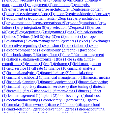
(
1
)
endpoint-security
(
1
)
energy
(
3
)
energy-efficiency
(
1
)
energy-
management
(
1
)
engagement
(
1
)
enrollment
(
2
)
enterprise
(
39
)
enterprise-ai
(
2
)
enterprise-architecture
(
1
)
enterprise-content
(
1
)
enterprise-software
(
1
)
eoq
(
1
)
epicor
(
2
)
epicor-kinetic
(
1
)
eprivacy
(
1
)
equipment
(
2
)
equipment-rental
(
2
)
erp
(
225
)
erp-architecture
(
1
)
erp-automation
(
1
)
erp-comparison
(
9
)
erp-configuration
(
1
)
erp-
failure
(
1
)
erp-integration
(
8
)
erp-selection
(
2
)
erpnext
(
18
)
errors
(
40
)
esg
(
5
)
esg-reporting
(
2
)
esignature
(
1
)
eta
(
2
)
ethical-sourcing
(
1
)
ethics
(
1
)
etims
(
1
)
etl
(
5
)
etsy
(
3
)
eu
(
2
)
eu-ai-act
(
1
)
europe
(
2
)
evaluation
(
3
)
event-management
(
2
)
events
(
1
)
excel
(
3
)
exchanges
(
1
)
executive-reporting
(
1
)
expansion
(
1
)
expectations
(
1
)
expo
(
1
)
export-compliance
(
1
)
extensibility
(
2
)
fabric
(
1
)
facebook
(
1
)
facebook-shops
(
1
)
factory-floor
(
1
)
faire
(
1
)
farm-management
(
1
)
fashion
(
6
)
fattura-elettronica
(
1
)
fba
(
1
)
fbr
(
2
)
fda
(
1
)
fda-
compliance
(
3
)
features
(
1
)
fec
(
1
)
fedramp
(
1
)
field-management
(
1
)
field-service
(
1
)
fill-rate
(
1
)
finance
(
10
)
financial-analysis
(
2
)
financial-analytics
(
2
)
financial-close
(
2
)
financial-crime
(
1
)
financial-dashboard
(
1
)
financial-management
(
1
)
financial-metrics
(
1
)
financial-planning
(
1
)
financial-projections
(
1
)
financial-reporting
(
4
)
financial-reports
(
2
)
financial-services
(
3
)
fine-tuning
(
1
)
fintech
(
3
)
firewall
(
1
)
firs
(
2
)
fishbowl
(
1
)
fitment-data
(
1
)
fitness
(
1
)
fleet
(
1
)
fleet-management
(
1
)
flipkart
(
2
)
food-beverage
(
4
)
food-cost
(
1
)
food-manufacturing
(
1
)
food-safety
(
1
)
forecasting
(
9
)
forex
(
1
)
formulas
(
1
)
framework
(
2
)
france
(
1
)
frappe
(
4
)
frappe-cloud
(
1
)
fraud-detection
(
2
)
fraud-prevention
(
2
)
free
(
1
)
free-accounting