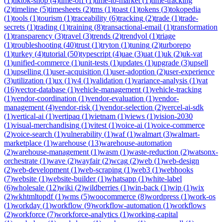
(
1
)
tiktok-shop
(
4
)
time-off
(
1
)
time-to-market
(
1
)
time-tracking
(
2
)
timeline
(
5
)
timesheets
(
2
)
tms
(
1
)
toast
(
1
)
tokens
(
3
)
tokopedia
(
1
)
tools
(
1
)
tourism
(
1
)
traceability
(
6
)
tracking
(
2
)
trade
(
1
)
trade-
secrets
(
1
)
trading
(
1
)
training
(
8
)
transactional-email
(
1
)
transformation
(
1
)
transparency
(
3
)
travel
(
3
)
trends
(
2
)
trendyol
(
1
)
triage
(
1
)
troubleshooting
(
40
)
trust
(
1
)
tryton
(
1
)
tuning
(
2
)
turborepo
(
1
)
turkey
(
4
)
tutorial
(
50
)
typescript
(
4
)
uae
(
3
)
uat
(
1
)
uk
(
2
)
uk-vat
(
1
)
unified-commerce
(
1
)
unit-tests
(
1
)
updates
(
1
)
upgrade
(
3
)
upsell
(
1
)
upselling
(
1
)
user-acquisition
(
1
)
user-adoption
(
2
)
user-experience
(
3
)
utilization
(
1
)
ux
(
1
)
v4
(
1
)
validation
(
1
)
variance-analysis
(
1
)
vat
(
16
)
vector-database
(
1
)
vehicle-management
(
1
)
vehicle-tracking
(
1
)
vendor-coordination
(
1
)
vendor-evaluation
(
1
)
vendor-
management
(
4
)
vendor-risk
(
1
)
vendor-selection
(
2
)
vercel-ai-sdk
(
1
)
vertical-ai
(
1
)
vertipaq
(
1
)
vietnam
(
1
)
views
(
1
)
vision-2030
(
1
)
visual-merchandising
(
1
)
vitest
(
1
)
voice-ai
(
1
)
voice-commerce
(
2
)
voice-search
(
1
)
vulnerability
(
1
)
waf
(
1
)
walmart
(
3
)
walmart-
marketplace
(
1
)
warehouse
(
13
)
warehouse-automation
(
2
)
warehouse-management
(
1
)
wasm
(
1
)
waste-reduction
(
2
)
watsonx-
orchestrate
(
1
)
wave
(
2
)
wayfair
(
2
)
wcag
(
2
)
web
(
1
)
web-design
(
2
)
web-development
(
1
)
web-scraping
(
1
)
web3
(
1
)
webhooks
(
7
)
website
(
1
)
website-builder
(
1
)
whatsapp
(
1
)
white-label
(
6
)
wholesale
(
12
)
wiki
(
2
)
wildberries
(
1
)
win-back
(
1
)
wip
(
1
)
wix
(
2
)
wkhtmltopdf
(
1
)
wms
(
5
)
woocommerce
(
8
)
wordpress
(
1
)
work-os
(
1
)
workday
(
1
)
workflow
(
9
)
workflow-automation
(
1
)
workflows
(
2
)
workforce
(
7
)
workforce-analytics
(
1
)
working-capital