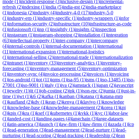
mode
(
1
)
incident-response
(
3
)
inclusive-design
(
1
)
incremental-
refresh
(
2
)
indexing
(
1
)
india
(
5
)
india-gst
(
2
)
india-marketplace
(
1
)
indonesia
(
2
)
industry
(
4
)
industry-4-0
(
17
)
industry-5-0
(
1
)
industry-erp
(
1
)
industry-specific
(
1
)
industry-wrappers
(
1
)
infor
(
1
)
information-security
(
2
)
infrastructure
(
10
)
infrastructure-as-code
(
1
)
infusionsoft
(
1
)
inp
(
1
)
insightly
(
1
)
insights
(
2
)
inspection
(
1
)
instagram
(
1
)
instagram-shopping
(
2
)
installation
(
1
)
integration
(
63
)
intellectual-property
(
1
)
inter-company
(
1
)
intercompany
(
4
)
internal-controls
(
1
)
internal-documentation
(
1
)
international
(
11
)
international-expansion
(
1
)
international-logistics
(
1
)
international-selling
(
2
)
international-trade
(
1
)
internationalization
(
2
)
intranet
(
1
)
inventory
(
33
)
inventory-analytics
(
1
)
inventory-
forecasting
(
1
)
inventory-management
(
5
)
inventory-optimization
(
1
)
inventory-sync
(
4
)
invoice-processing
(
2
)
invoices
(
1
)
invoicing
(
1
)
ios-android
(
1
)
iot
(
11
)
iqms
(
1
)
isa-95
(
1
)
isms
(
1
)
iso-13485
(
1
)
iso-
27001
(
3
)
iso-9001
(
1
)
italy
(
1
)
iva
(
2
)
jamstack
(
1
)
japan
(
2
)
javascript
(
1
)
jewelry
(
1
)
jit
(
1
)
job-costing
(
2
)
jpk
(
1
)
json-rpc
(
2
)
jumia
(
1
)
just-in-
time
(
1
)
jwt
(
1
)
k6
(
2
)
kafka
(
1
)
kanban
(
3
)
katana
(
1
)
katana-mrp
(
1
)
kaufland
(
2
)
kdv
(
1
)
keap
(
2
)
kenya
(
1
)
klaviyo
(
1
)
knowledge
(
1
)
knowledge-base
(
4
)
knowledge-management
(
2
)
korea
(
1
)
kpi
(
3
)
kpis
(
3
)
kra
(
1
)
ksef
(
1
)
kubernetes
(
1
)
kvkk
(
1
)
kyc
(
1
)
labor-law
(
1
)
landed-cost
(
1
)
landing-pages
(
4
)
langchain
(
3
)
large-datasets
(
1
)
latin-america
(
3
)
launch
(
1
)
law-firm
(
1
)
law-firms
(
1
)
lazada
(
1
)
lcp
(
1
)
lead-generation
(
3
)
lead-management
(
2
)
lead-nurture
(
1
)
lead-
nurturing
(
1
)
lead-scoring
(
2
)
lead-tracking
(
1
)
leadership
(
2
)
lean