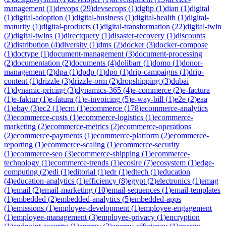
management
(
1
)
devops
(
29
)
devsecops
(
1
)
dgfip
(
1
)
dian
(
1
)
digital
(
1
)
digital-adoption
(
1
)
digital-business
(
1
)
digital-health
(
1
)
digital-
maturity
(
1
)
digital-products
(
1
)
digital-transformation
(
22
)
digital-twin
(
2
)
digital-twins
(
1
)
directquery
(
1
)
disaster-recovery
(
1
)
discounts
(
2
)
distribution
(
4
)
diversity
(
1
)
dms
(
2
)
docker
(
3
)
docker-compose
(
1
)
doctype
(
1
)
document-management
(
3
)
document-processing
(
2
)
documentation
(
2
)
documents
(
4
)
dolibarr
(
1
)
domo
(
1
)
donor-
management
(
2
)
dpa
(
1
)
dpdp
(
1
)
dpo
(
1
)
drip-campaigns
(
1
)
drip-
content
(
1
)
drizzle
(
3
)
drizzle-orm
(
2
)
dropshipping
(
3
)
dubai
(
1
)
dynamic-pricing
(
3
)
dynamics-365
(
4
)
e-commerce
(
2
)
e-factura
(
1
)
e-faktur
(
1
)
e-fatura
(
1
)
e-invoicing
(
5
)
e-way-bill
(
1
)
e2e
(
2
)
eaa
(
1
)
ebay
(
3
)
ec2
(
1
)
ecm
(
1
)
ecommerce
(
178
)
ecommerce-analytics
(
3
)
ecommerce-costs
(
1
)
ecommerce-logistics
(
1
)
ecommerce-
marketing
(
2
)
ecommerce-metrics
(
2
)
ecommerce-operations
(
2
)
ecommerce-payments
(
1
)
ecommerce-platform
(
2
)
ecommerce-
reporting
(
1
)
ecommerce-scaling
(
1
)
ecommerce-security
(
1
)
ecommerce-seo
(
3
)
ecommerce-shipping
(
1
)
ecommerce-
technology
(
1
)
ecommerce-trends
(
1
)
ecosire
(
7
)
ecosystem
(
1
)
edge-
computing
(
2
)
edi
(
1
)
editorial
(
1
)
edr
(
1
)
edtech
(
1
)
education
(
4
)
education-analytics
(
1
)
efficiency
(
8
)
egypt
(
2
)
electronics
(
1
)
emag
(
1
)
email
(
2
)
email-marketing
(
10
)
email-sequences
(
1
)
email-templates
(
1
)
embedded
(
2
)
embedded-analytics
(
5
)
embedded-apps
(
1
)
emissions
(
1
)
employee-development
(
1
)
employee-engagement
(
1
)
employee-management
(
3
)
employee-privacy
(
1
)
encryption