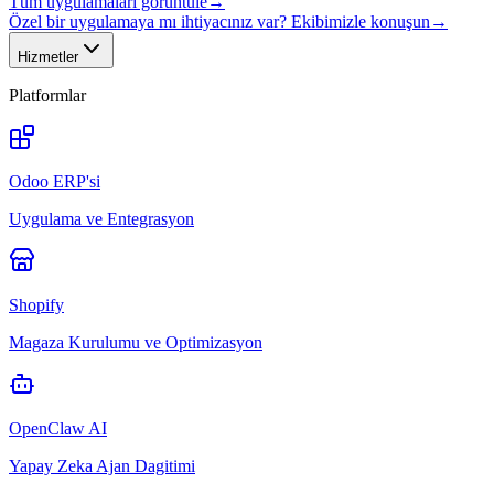
Tüm uygulamaları görüntüle
→
Özel bir uygulamaya mı ihtiyacınız var? Ekibimizle konuşun
→
Hizmetler
Platformlar
Odoo ERP'si
Uygulama ve Entegrasyon
Shopify
Magaza Kurulumu ve Optimizasyon
OpenClaw AI
Yapay Zeka Ajan Dagitimi