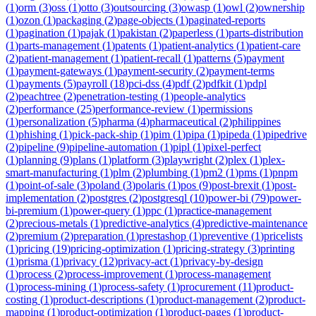
(
1
)
orm
(
3
)
oss
(
1
)
otto
(
3
)
outsourcing
(
3
)
owasp
(
1
)
owl
(
2
)
ownership
(
1
)
ozon
(
1
)
packaging
(
2
)
page-objects
(
1
)
paginated-reports
(
1
)
pagination
(
1
)
pajak
(
1
)
pakistan
(
2
)
paperless
(
1
)
parts-distribution
(
1
)
parts-management
(
1
)
patents
(
1
)
patient-analytics
(
1
)
patient-care
(
2
)
patient-management
(
1
)
patient-recall
(
1
)
patterns
(
5
)
payment
(
1
)
payment-gateways
(
1
)
payment-security
(
2
)
payment-terms
(
1
)
payments
(
5
)
payroll
(
18
)
pci-dss
(
4
)
pdf
(
2
)
pdfkit
(
1
)
pdpl
(
2
)
peachtree
(
2
)
penetration-testing
(
1
)
people-analytics
(
2
)
performance
(
25
)
performance-review
(
1
)
permissions
(
1
)
personalization
(
5
)
pharma
(
4
)
pharmaceutical
(
2
)
philippines
(
1
)
phishing
(
1
)
pick-pack-ship
(
1
)
pim
(
1
)
pipa
(
1
)
pipeda
(
1
)
pipedrive
(
2
)
pipeline
(
9
)
pipeline-automation
(
1
)
pipl
(
1
)
pixel-perfect
(
1
)
planning
(
9
)
plans
(
1
)
platform
(
3
)
playwright
(
2
)
plex
(
1
)
plex-
smart-manufacturing
(
1
)
plm
(
2
)
plumbing
(
1
)
pm2
(
1
)
pms
(
1
)
pnpm
(
1
)
point-of-sale
(
3
)
poland
(
3
)
polaris
(
1
)
pos
(
9
)
post-brexit
(
1
)
post-
implementation
(
2
)
postgres
(
2
)
postgresql
(
10
)
power-bi
(
79
)
power-
bi-premium
(
1
)
power-query
(
1
)
ppc
(
1
)
practice-management
(
2
)
precious-metals
(
1
)
predictive-analytics
(
4
)
predictive-maintenance
(
2
)
premium
(
2
)
preparation
(
1
)
prestashop
(
1
)
preventive
(
1
)
pricelists
(
1
)
pricing
(
19
)
pricing-optimization
(
1
)
pricing-strategy
(
3
)
printing
(
1
)
prisma
(
1
)
privacy
(
12
)
privacy-act
(
1
)
privacy-by-design
(
1
)
process
(
2
)
process-improvement
(
1
)
process-management
(
1
)
process-mining
(
1
)
process-safety
(
1
)
procurement
(
11
)
product-
costing
(
1
)
product-descriptions
(
1
)
product-management
(
2
)
product-
mapping
(
1
)
product-optimization
(
1
)
product-pages
(
1
)
product-