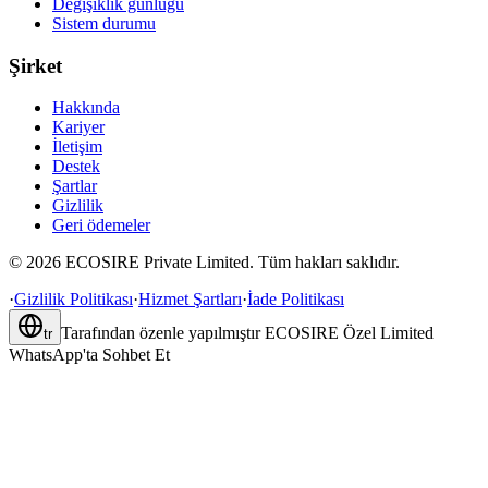
Değişiklik günlüğü
Sistem durumu
Şirket
Hakkında
Kariyer
İletişim
Destek
Şartlar
Gizlilik
Geri ödemeler
©
2026
ECOSIRE Private Limited. Tüm hakları saklıdır.
·
Gizlilik Politikası
·
Hizmet Şartları
·
İade Politikası
Tarafından özenle yapılmıştır
ECOSIRE Özel Limited
tr
WhatsApp'ta Sohbet Et