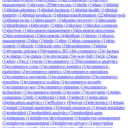
management
(
1
)
devops
(
29
)
devsecops
(
1
)
dgfip
(
1
)
dian
(
1
)
digital
(
1
)
digital-adoption
(
1
)
digital-business
(
1
)
digital-health
(
1
)
digital-
maturity
(
1
)
digital-products
(
1
)
digital-transformation
(
22
)
digital-twin
(
2
)
digital-twins
(
1
)
directquery
(
1
)
disaster-recovery
(
1
)
discounts
(
2
)
distribution
(
4
)
diversity
(
1
)
dms
(
2
)
docker
(
3
)
docker-compose
(
1
)
doctype
(
1
)
document-management
(
3
)
document-processing
(
2
)
documentation
(
2
)
documents
(
4
)
dolibarr
(
1
)
domo
(
1
)
donor-
management
(
2
)
dpa
(
1
)
dpdp
(
1
)
dpo
(
1
)
drip-campaigns
(
1
)
drip-
content
(
1
)
drizzle
(
3
)
drizzle-orm
(
2
)
dropshipping
(
3
)
dubai
(
1
)
dynamic-pricing
(
3
)
dynamics-365
(
4
)
e-commerce
(
2
)
e-factura
(
1
)
e-faktur
(
1
)
e-fatura
(
1
)
e-invoicing
(
5
)
e-way-bill
(
1
)
e2e
(
2
)
eaa
(
1
)
ebay
(
3
)
ec2
(
1
)
ecm
(
1
)
ecommerce
(
178
)
ecommerce-analytics
(
3
)
ecommerce-costs
(
1
)
ecommerce-logistics
(
1
)
ecommerce-
marketing
(
2
)
ecommerce-metrics
(
2
)
ecommerce-operations
(
2
)
ecommerce-payments
(
1
)
ecommerce-platform
(
2
)
ecommerce-
reporting
(
1
)
ecommerce-scaling
(
1
)
ecommerce-security
(
1
)
ecommerce-seo
(
3
)
ecommerce-shipping
(
1
)
ecommerce-
technology
(
1
)
ecommerce-trends
(
1
)
ecosire
(
7
)
ecosystem
(
1
)
edge-
computing
(
2
)
edi
(
1
)
editorial
(
1
)
edr
(
1
)
edtech
(
1
)
education
(
4
)
education-analytics
(
1
)
efficiency
(
8
)
egypt
(
2
)
electronics
(
1
)
emag
(
1
)
email
(
2
)
email-marketing
(
10
)
email-sequences
(
1
)
email-templates
(
1
)
embedded
(
2
)
embedded-analytics
(
5
)
embedded-apps
(
1
)
emissions
(
1
)
employee-development
(
1
)
employee-engagement
(
1
)
employee-management
(
3
)
employee-privacy
(
1
)
encryption