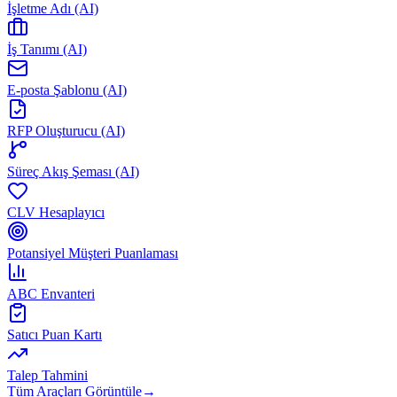
İşletme Adı (AI)
İş Tanımı (AI)
E-posta Şablonu (AI)
RFP Oluşturucu (AI)
Süreç Akış Şeması (AI)
CLV Hesaplayıcı
Potansiyel Müşteri Puanlaması
ABC Envanteri
Satıcı Puan Kartı
Talep Tahmini
Tüm Araçları Görüntüle
→