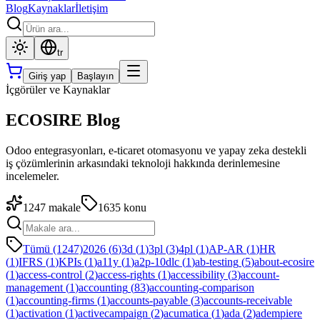
Blog
Kaynaklar
İletişim
tr
Giriş yap
Başlayın
İçgörüler ve Kaynaklar
ECOSIRE Blog
Odoo entegrasyonları, e-ticaret otomasyonu ve yapay zeka destekli
iş çözümlerinin arkasındaki teknoloji hakkında derinlemesine
incelemeler.
1247
makale
1635
konu
Tümü (1247)
2026
(
6
)
3d
(
1
)
3pl
(
3
)
4pl
(
1
)
AP-AR
(
1
)
HR
(
1
)
IFRS
(
1
)
KPIs
(
1
)
a11y
(
1
)
a2p-10dlc
(
1
)
ab-testing
(
5
)
about-ecosire
(
1
)
access-control
(
2
)
access-rights
(
1
)
accessibility
(
3
)
account-
management
(
1
)
accounting
(
83
)
accounting-comparison
(
1
)
accounting-firms
(
1
)
accounts-payable
(
3
)
accounts-receivable
(
1
)
activation
(
1
)
activecampaign
(
2
)
acumatica
(
1
)
ada
(
2
)
adempiere