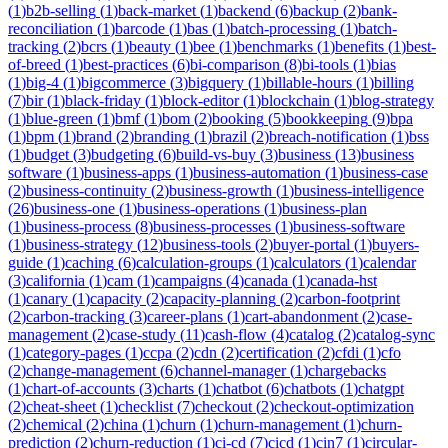
(
1
)
b2b-selling
(
1
)
back-market
(
1
)
backend
(
6
)
backup
(
2
)
bank-
reconciliation
(
1
)
barcode
(
1
)
bas
(
1
)
batch-processing
(
1
)
batch-
tracking
(
2
)
bcrs
(
1
)
beauty
(
1
)
bee
(
1
)
benchmarks
(
1
)
benefits
(
1
)
best-
of-breed
(
1
)
best-practices
(
6
)
bi-comparison
(
8
)
bi-tools
(
1
)
bias
(
1
)
big-4
(
1
)
bigcommerce
(
3
)
bigquery
(
1
)
billable-hours
(
1
)
billing
(
7
)
bir
(
1
)
black-friday
(
1
)
block-editor
(
1
)
blockchain
(
1
)
blog-strategy
(
1
)
blue-green
(
1
)
bmf
(
1
)
bom
(
2
)
booking
(
5
)
bookkeeping
(
9
)
bpa
(
1
)
bpm
(
1
)
brand
(
2
)
branding
(
1
)
brazil
(
2
)
breach-notification
(
1
)
bss
(
1
)
budget
(
3
)
budgeting
(
6
)
build-vs-buy
(
3
)
business
(
13
)
business
software
(
1
)
business-apps
(
1
)
business-automation
(
1
)
business-case
(
2
)
business-continuity
(
2
)
business-growth
(
1
)
business-intelligence
(
26
)
business-one
(
1
)
business-operations
(
1
)
business-plan
(
1
)
business-process
(
8
)
business-processes
(
1
)
business-software
(
1
)
business-strategy
(
12
)
business-tools
(
2
)
buyer-portal
(
1
)
buyers-
guide
(
1
)
caching
(
6
)
calculation-groups
(
1
)
calculators
(
1
)
calendar
(
3
)
california
(
1
)
cam
(
1
)
campaigns
(
4
)
canada
(
1
)
canada-hst
(
1
)
canary
(
1
)
capacity
(
2
)
capacity-planning
(
2
)
carbon-footprint
(
2
)
carbon-tracking
(
3
)
career-plans
(
1
)
cart-abandonment
(
2
)
case-
management
(
2
)
case-study
(
11
)
cash-flow
(
4
)
catalog
(
2
)
catalog-sync
(
1
)
category-pages
(
1
)
ccpa
(
2
)
cdn
(
2
)
certification
(
2
)
cfdi
(
1
)
cfo
(
2
)
change-management
(
6
)
channel-manager
(
1
)
chargebacks
(
1
)
chart-of-accounts
(
3
)
charts
(
1
)
chatbot
(
6
)
chatbots
(
1
)
chatgpt
(
2
)
cheat-sheet
(
1
)
checklist
(
7
)
checkout
(
2
)
checkout-optimization
(
2
)
chemical
(
2
)
china
(
1
)
churn
(
1
)
churn-management
(
1
)
churn-
prediction
(
2
)
churn-reduction
(
1
)
ci-cd
(
7
)
cicd
(
1
)
cin7
(
1
)
circular-