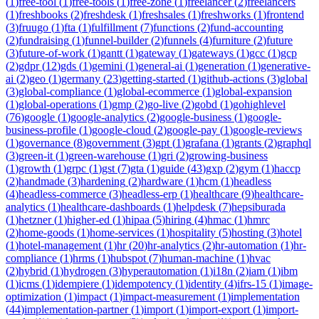
(
1
)
free-tool
(
1
)
free-tools
(
1
)
free-zone
(
1
)
freelancer
(
2
)
freelancers
(
1
)
freshbooks
(
2
)
freshdesk
(
1
)
freshsales
(
1
)
freshworks
(
1
)
frontend
(
3
)
fruugo
(
1
)
fta
(
1
)
fulfillment
(
7
)
functions
(
2
)
fund-accounting
(
2
)
fundraising
(
1
)
funnel-builder
(
2
)
funnels
(
4
)
furniture
(
2
)
future
(
3
)
future-of-work
(
1
)
gantt
(
1
)
gateway
(
1
)
gateways
(
1
)
gcc
(
1
)
gcp
(
2
)
gdpr
(
12
)
gds
(
1
)
gemini
(
1
)
general-ai
(
1
)
generation
(
1
)
generative-
ai
(
2
)
geo
(
1
)
germany
(
23
)
getting-started
(
1
)
github-actions
(
3
)
global
(
3
)
global-compliance
(
1
)
global-ecommerce
(
1
)
global-expansion
(
1
)
global-operations
(
1
)
gmp
(
2
)
go-live
(
2
)
gobd
(
1
)
gohighlevel
(
76
)
google
(
1
)
google-analytics
(
2
)
google-business
(
1
)
google-
business-profile
(
1
)
google-cloud
(
2
)
google-pay
(
1
)
google-reviews
(
1
)
governance
(
8
)
government
(
3
)
gpt
(
1
)
grafana
(
1
)
grants
(
2
)
graphql
(
3
)
green-it
(
1
)
green-warehouse
(
1
)
gri
(
2
)
growing-business
(
1
)
growth
(
1
)
grpc
(
1
)
gst
(
7
)
gta
(
1
)
guide
(
43
)
gxp
(
2
)
gym
(
1
)
haccp
(
2
)
handmade
(
3
)
hardening
(
2
)
hardware
(
1
)
hcm
(
1
)
headless
(
4
)
headless-commerce
(
3
)
headless-erp
(
1
)
healthcare
(
9
)
healthcare-
analytics
(
1
)
healthcare-dashboards
(
1
)
helpdesk
(
7
)
hepsiburada
(
1
)
hetzner
(
1
)
higher-ed
(
1
)
hipaa
(
5
)
hiring
(
4
)
hmac
(
1
)
hmrc
(
2
)
home-goods
(
1
)
home-services
(
1
)
hospitality
(
5
)
hosting
(
3
)
hotel
(
1
)
hotel-management
(
1
)
hr
(
20
)
hr-analytics
(
2
)
hr-automation
(
1
)
hr-
compliance
(
1
)
hrms
(
1
)
hubspot
(
7
)
human-machine
(
1
)
hvac
(
2
)
hybrid
(
1
)
hydrogen
(
3
)
hyperautomation
(
1
)
i18n
(
2
)
iam
(
1
)
ibm
(
1
)
icms
(
1
)
idempiere
(
1
)
idempotency
(
1
)
identity
(
4
)
ifrs-15
(
1
)
image-
optimization
(
1
)
impact
(
1
)
impact-measurement
(
1
)
implementation
(
44
)
implementation-partner
(
1
)
import
(
1
)
import-export
(
1
)
import-