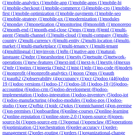
(
1
)
mobile-analytics
(
1
)
mobile-app
(
1
)
mobile-apps
(
1
)
mobile-bi
(
1
)
mobile-checkout
(
1
)
mobile-commerce
(
14
)
mobile-cro
(
1
)
mobile-
first
(
1
)
mobile-optimization
(
1
)
mobile-payments
(
1
)
mobile-seo
(
1
)
mobile-strategy
(
1
)
mobile-ux
(
1
)
modernization
(
1
)
modules
(
2
)
monday
(
3
)
monetization
(
2
)
monitoring
(
8
)
monolith
(
1
)
monorepo
(
2
)
month-end
(
1
)
month-end-close
(
2
)
mps
(
1
)
mrp
(
6
)
mtd
(
1
)
multi-
agent
(
5
)
multi-channel
(
13
)
multi-cloud
(
1
)
multi-company
(
3
)
multi-
country
(
2
)
multi-currency
(
6
)
multi-entity
(
2
)
multi-location
(
4
)
multi-
market
(
1
)
multi-marketplace
(
1
)
multi-tenancy
(
1
)
multi-tenant
(
4
)
multilingual
(
1
)
myinvois
(
1
)
n8n
(
1
)
native-app
(
1
)
natural-
language
(
2
)
ndpr
(
1
)
nearshoring
(
1
)
nestjs
(
5
)
netsuite
(
5
)
network-
operations
(
1
)
new-features
(
3
)
next-intl
(
1
)
next-js
(
1
)
nextjs
(
4
)
nexus
(
2
)
nfe
(
1
)
nginx
(
1
)
nigeria
(
3
)
nis2
(
1
)
nist
(
1
)
nlp
(
1
)
no-code
(
6
)
nodejs
(
1
)
nonprofit
(
4
)
nonprofit-analytics
(
1
)
noon
(
2
)
nps
(
1
)
oauth
(
1
)
oauth2
(
2
)
observability
(
4
)
occupancy
(
1
)
ocr
(
2
)
odoo
(
446
)
odoo
19
(
1
)
odoo versions
(
1
)
odoo-17
(
1
)
odoo-18
(
1
)
odoo-19
(
16
)
odoo-
accounting
(
6
)
odoo-crm
(
5
)
odoo-development
(
8
)
odoo-
implementation
(
1
)
odoo-integration
(
1
)
odoo-inventory
(
5
)
odoo-iot
(
1
)
odoo-manufacturing
(
4
)
odoo-modules
(
1
)
odoo-pos
(
1
)
odoo-
studio
(
1
)
oee
(
2
)
ofbiz
(
1
)
oidc
(
2
)
okrs
(
1
)
omnichannel
(
4
)
on-premise
(
1
)
on-premises
(
1
)
onboarding
(
6
)
online-courses
(
2
)
online-learning
(
2
)
online-reputation
(
1
)
online-store-2.0
(
1
)
open-source
(
6
)
open-
source-bi
(
1
)
open-source-erp
(
13
)
openai
(
1
)
openclaw
(
85
)
operations
(
6
)
optimization
(
21
)
orchestration
(
6
)
order-accuracy
(
1
)
order-
management
(
2
)
order-routing
(
1
)
orders
(
1
)
organizational-change