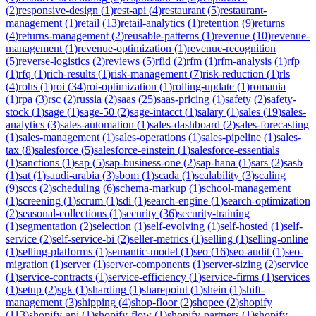
(
2
)
responsive-design
(
1
)
rest-api
(
4
)
restaurant
(
5
)
restaurant-
management
(
1
)
retail
(
13
)
retail-analytics
(
1
)
retention
(
9
)
returns
(
4
)
returns-management
(
2
)
reusable-patterns
(
1
)
revenue
(
10
)
revenue-
management
(
1
)
revenue-optimization
(
1
)
revenue-recognition
(
5
)
reverse-logistics
(
2
)
reviews
(
5
)
rfid
(
2
)
rfm
(
1
)
rfm-analysis
(
1
)
rfp
(
1
)
rfq
(
1
)
rich-results
(
1
)
risk-management
(
7
)
risk-reduction
(
1
)
rls
(
4
)
rohs
(
1
)
roi
(
34
)
roi-optimization
(
1
)
rolling-update
(
1
)
romania
(
1
)
rpa
(
3
)
rsc
(
2
)
russia
(
2
)
saas
(
25
)
saas-pricing
(
1
)
safety
(
2
)
safety-
stock
(
1
)
sage
(
1
)
sage-50
(
2
)
sage-intacct
(
1
)
salary
(
1
)
sales
(
19
)
sales-
analytics
(
3
)
sales-automation
(
1
)
sales-dashboard
(
2
)
sales-forecasting
(
1
)
sales-management
(
1
)
sales-operations
(
1
)
sales-pipeline
(
1
)
sales-
tax
(
8
)
salesforce
(
5
)
salesforce-einstein
(
1
)
salesforce-essentials
(
1
)
sanctions
(
1
)
sap
(
5
)
sap-business-one
(
2
)
sap-hana
(
1
)
sars
(
2
)
sasb
(
1
)
sat
(
1
)
saudi-arabia
(
3
)
sbom
(
1
)
scada
(
1
)
scalability
(
3
)
scaling
(
9
)
sccs
(
2
)
scheduling
(
6
)
schema-markup
(
1
)
school-management
(
1
)
screening
(
1
)
scrum
(
1
)
sdi
(
1
)
search-engine
(
1
)
search-optimization
(
2
)
seasonal-collections
(
1
)
security
(
36
)
security-training
(
1
)
segmentation
(
2
)
selection
(
1
)
self-evolving
(
1
)
self-hosted
(
1
)
self-
service
(
2
)
self-service-bi
(
2
)
seller-metrics
(
1
)
selling
(
1
)
selling-online
(
1
)
selling-platforms
(
1
)
semantic-model
(
1
)
seo
(
16
)
seo-audit
(
1
)
seo-
migration
(
1
)
server
(
1
)
server-components
(
1
)
server-sizing
(
2
)
service
(
1
)
service-contracts
(
1
)
service-efficiency
(
1
)
service-firms
(
1
)
services
(
1
)
setup
(
2
)
sgk
(
1
)
sharding
(
1
)
sharepoint
(
1
)
shein
(
1
)
shift-
management
(
3
)
shipping
(
4
)
shop-floor
(
2
)
shopee
(
2
)
shopify
(
113
)
shopify-api
(
1
)
shopify-flow
(
1
)
shopify-partners
(
1
)
shopify-