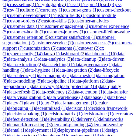
(
1
)
cross-selling
(
1
)
cryptography
(
1
)
csat
(
1
)
cspm
(
1
)
csrd
(
3
)
css
(
2
)
csv
(
1
)
culture
(
1
)
currency
(
1
)
custom-agents
(
1
)
custom-checkout
(
1
)
custom-development
(
1
)
custom-fields
(
1
)
custom-module
(
1
)
custom-orders
(
2
)
custom-skills
(
2
)
customer-analytics
(
2
)
customer-data
(
1
)
customer-engagement
(
3
)
customer-experience
(
5
)
customer-health
(
1
)
customer-journey
(
1
)
customer-lifetime-value
(
3
)
customer-retention
(
5
)
customer-satisfaction
(
1
)
customer-
segmentation
(
2
)
customer-service
(
7
)
customer-success
(
5
)
customer-
support
(
7
)
customization
(
5
)
customs
(
1
)
cutover
(
2
)
cx
(
1
)
cybersecurity
(
14
)
daraz
(
1
)
dashboard
(
2
)
dashboards
(
16
)
data
(
5
)
data-analysis
(
3
)
data-analytics
(
3
)
data-cleanup
(
2
)
data-driven
(
3
)
data-extraction
(
2
)
data-fetching
(
1
)
data-governance
(
1
)
data-
handling
(
1
)
data-hygiene
(
1
)
data-integration
(
2
)
data-lifecycle
(
1
)
data-literacy
(
1
)
data-mapping
(
1
)
data-mesh
(
1
)
data-migration
(
8
)
data-modeling
(
5
)
data-pipeline
(
1
)
data-platform
(
2
)
data-
preparation
(
1
)
data-privacy
(
4
)
data-protection
(
14
)
data-quality
(
4
)
data-refresh
(
2
)
data-residency
(
2
)
data-retention
(
1
)
data-transfer
(
4
)
data-visualization
(
5
)
data-warehouse
(
2
)
database
(
7
)
dataflows
(
1
)
datev
(
1
)
dawn
(
1
)
dax
(
7
)
deal-management
(
1
)
dealer
(
1
)
debugging
(
1
)
decentralized
(
1
)
decision
(
1
)
decision-framework
(
1
)
decision-making
(
1
)
decision-matrix
(
1
)
decision-tree
(
1
)
decorators
(
1
)
defect-detection
(
1
)
deliverability
(
1
)
delivery
(
1
)
delmiaworks
(
1
)
demand-forecasting
(
3
)
demand-planning
(
4
)
demand-sensing
(
1
)
dental
(
1
)
deployment
(
10
)
deployment-pipelines
(
1
)
design
(
2
)
design-system
(
1
)
developer
(
1
)
development
(
13
)
device-