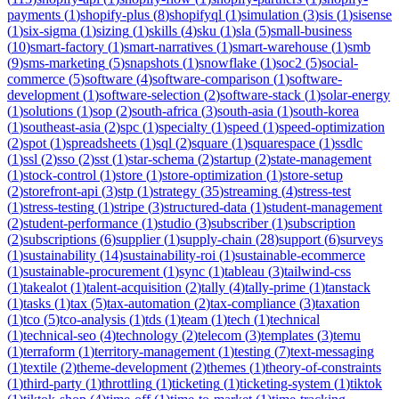
payments
(
1
)
shopify-plus
(
8
)
shopifyql
(
1
)
simulation
(
3
)
sis
(
1
)
sisense
(
1
)
six-sigma
(
1
)
sizing
(
1
)
skills
(
4
)
sku
(
1
)
sla
(
5
)
small-business
(
10
)
smart-factory
(
1
)
smart-narratives
(
1
)
smart-warehouse
(
1
)
smb
(
9
)
sms-marketing
(
5
)
snapshots
(
1
)
snowflake
(
1
)
soc2
(
5
)
social-
commerce
(
5
)
software
(
4
)
software-comparison
(
1
)
software-
development
(
1
)
software-selection
(
2
)
software-stack
(
1
)
solar-energy
(
1
)
solutions
(
1
)
sop
(
2
)
south-africa
(
3
)
south-asia
(
1
)
south-korea
(
1
)
southeast-asia
(
2
)
spc
(
1
)
specialty
(
1
)
speed
(
1
)
speed-optimization
(
2
)
spot
(
1
)
spreadsheets
(
1
)
sql
(
2
)
square
(
1
)
squarespace
(
1
)
ssdlc
(
1
)
ssl
(
2
)
sso
(
2
)
sst
(
1
)
star-schema
(
2
)
startup
(
2
)
state-management
(
1
)
stock-control
(
1
)
store
(
1
)
store-optimization
(
1
)
store-setup
(
2
)
storefront-api
(
3
)
stp
(
1
)
strategy
(
35
)
streaming
(
4
)
stress-test
(
1
)
stress-testing
(
1
)
stripe
(
3
)
structured-data
(
1
)
student-management
(
2
)
student-performance
(
1
)
studio
(
3
)
subscriber
(
1
)
subscription
(
2
)
subscriptions
(
6
)
supplier
(
1
)
supply-chain
(
28
)
support
(
6
)
surveys
(
1
)
sustainability
(
14
)
sustainability-roi
(
1
)
sustainable-ecommerce
(
1
)
sustainable-procurement
(
1
)
sync
(
1
)
tableau
(
3
)
tailwind-css
(
1
)
takealot
(
1
)
talent-acquisition
(
2
)
tally
(
4
)
tally-prime
(
1
)
tanstack
(
1
)
tasks
(
1
)
tax
(
5
)
tax-automation
(
2
)
tax-compliance
(
3
)
taxation
(
1
)
tco
(
5
)
tco-analysis
(
1
)
tds
(
1
)
team
(
1
)
tech
(
1
)
technical
(
1
)
technical-seo
(
4
)
technology
(
2
)
telecom
(
3
)
templates
(
3
)
temu
(
1
)
terraform
(
1
)
territory-management
(
1
)
testing
(
7
)
text-messaging
(
1
)
textile
(
2
)
theme-development
(
2
)
themes
(
1
)
theory-of-constraints
(
1
)
third-party
(
1
)
throttling
(
1
)
ticketing
(
1
)
ticketing-system
(
1
)
tiktok