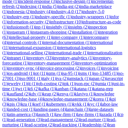
mode
(
1
)
incident-response
(
3
)
inclusive-design
(
1
)
incremental-
refresh
(
2
)
indexing
(
1
)
india
(
5
)
india-gst
(
2
)
india-marketplace
(
1
)
indonesia
(
2
)
industry
(
4
)
industry-4-0
(
17
)
industry-5-0
(
1
)
industry-erp
(
1
)
industry-specific
(
1
)
industry-wrappers
(
1
)
infor
(
1
)
information-security
(
2
)
infrastructure
(
10
)
infrastructure-as-code
(
1
)
infusionsoft
(
1
)
inp
(
1
)
insightly
(
1
)
insights
(
2
)
inspection
(
1
)
instagram
(
1
)
instagram-shopping
(
2
)
installation
(
1
)
integration
(
63
)
intellectual-property
(
1
)
inter-company
(
1
)
intercompany
(
4
)
internal-controls
(
1
)
internal-documentation
(
1
)
international
(
11
)
international-expansion
(
1
)
international-logistics
(
1
)
international-selling
(
2
)
international-trade
(
1
)
internationalization
(
2
)
intranet
(
1
)
inventory
(
33
)
inventory-analytics
(
1
)
inventory-
forecasting
(
1
)
inventory-management
(
5
)
inventory-optimization
(
1
)
inventory-sync
(
4
)
invoice-processing
(
2
)
invoices
(
1
)
invoicing
(
1
)
ios-android
(
1
)
iot
(
11
)
iqms
(
1
)
isa-95
(
1
)
isms
(
1
)
iso-13485
(
1
)
iso-
27001
(
3
)
iso-9001
(
1
)
italy
(
1
)
iva
(
2
)
jamstack
(
1
)
japan
(
2
)
javascript
(
1
)
jewelry
(
1
)
jit
(
1
)
job-costing
(
2
)
jpk
(
1
)
json-rpc
(
2
)
jumia
(
1
)
just-in-
time
(
1
)
jwt
(
1
)
k6
(
2
)
kafka
(
1
)
kanban
(
3
)
katana
(
1
)
katana-mrp
(
1
)
kaufland
(
2
)
kdv
(
1
)
keap
(
2
)
kenya
(
1
)
klaviyo
(
1
)
knowledge
(
1
)
knowledge-base
(
4
)
knowledge-management
(
2
)
korea
(
1
)
kpi
(
3
)
kpis
(
3
)
kra
(
1
)
ksef
(
1
)
kubernetes
(
1
)
kvkk
(
1
)
kyc
(
1
)
labor-law
(
1
)
landed-cost
(
1
)
landing-pages
(
4
)
langchain
(
3
)
large-datasets
(
1
)
latin-america
(
3
)
launch
(
1
)
law-firm
(
1
)
law-firms
(
1
)
lazada
(
1
)
lcp
(
1
)
lead-generation
(
3
)
lead-management
(
2
)
lead-nurture
(
1
)
lead-
nurturing
(
1
)
lead-scoring
(
2
)
lead-tracking
(
1
)
leadership
(
2
)
lean