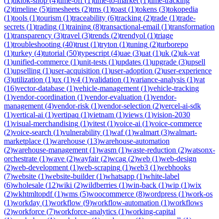
(
1
)
tiktok-shop
(
4
)
time-off
(
1
)
time-to-market
(
1
)
time-tracking
(
2
)
timeline
(
5
)
timesheets
(
2
)
tms
(
1
)
toast
(
1
)
tokens
(
3
)
tokopedia
(
1
)
tools
(
1
)
tourism
(
1
)
traceability
(
6
)
tracking
(
2
)
trade
(
1
)
trade-
secrets
(
1
)
trading
(
1
)
training
(
8
)
transactional-email
(
1
)
transformation
(
1
)
transparency
(
3
)
travel
(
3
)
trends
(
2
)
trendyol
(
1
)
triage
(
1
)
troubleshooting
(
40
)
trust
(
1
)
tryton
(
1
)
tuning
(
2
)
turborepo
(
1
)
turkey
(
4
)
tutorial
(
50
)
typescript
(
4
)
uae
(
3
)
uat
(
1
)
uk
(
2
)
uk-vat
(
1
)
unified-commerce
(
1
)
unit-tests
(
1
)
updates
(
1
)
upgrade
(
3
)
upsell
(
1
)
upselling
(
1
)
user-acquisition
(
1
)
user-adoption
(
2
)
user-experience
(
3
)
utilization
(
1
)
ux
(
1
)
v4
(
1
)
validation
(
1
)
variance-analysis
(
1
)
vat
(
16
)
vector-database
(
1
)
vehicle-management
(
1
)
vehicle-tracking
(
1
)
vendor-coordination
(
1
)
vendor-evaluation
(
1
)
vendor-
management
(
4
)
vendor-risk
(
1
)
vendor-selection
(
2
)
vercel-ai-sdk
(
1
)
vertical-ai
(
1
)
vertipaq
(
1
)
vietnam
(
1
)
views
(
1
)
vision-2030
(
1
)
visual-merchandising
(
1
)
vitest
(
1
)
voice-ai
(
1
)
voice-commerce
(
2
)
voice-search
(
1
)
vulnerability
(
1
)
waf
(
1
)
walmart
(
3
)
walmart-
marketplace
(
1
)
warehouse
(
13
)
warehouse-automation
(
2
)
warehouse-management
(
1
)
wasm
(
1
)
waste-reduction
(
2
)
watsonx-
orchestrate
(
1
)
wave
(
2
)
wayfair
(
2
)
wcag
(
2
)
web
(
1
)
web-design
(
2
)
web-development
(
1
)
web-scraping
(
1
)
web3
(
1
)
webhooks
(
7
)
website
(
1
)
website-builder
(
1
)
whatsapp
(
1
)
white-label
(
6
)
wholesale
(
12
)
wiki
(
2
)
wildberries
(
1
)
win-back
(
1
)
wip
(
1
)
wix
(
2
)
wkhtmltopdf
(
1
)
wms
(
5
)
woocommerce
(
8
)
wordpress
(
1
)
work-os
(
1
)
workday
(
1
)
workflow
(
9
)
workflow-automation
(
1
)
workflows
(
2
)
workforce
(
7
)
workforce-analytics
(
1
)
working-capital