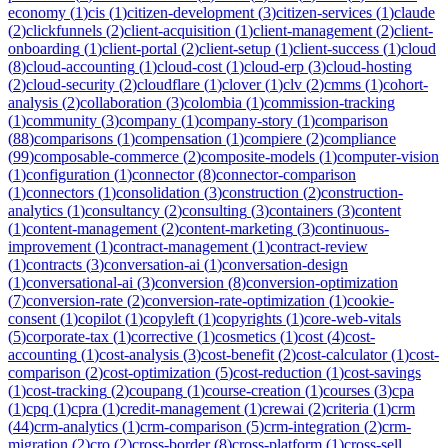
economy
(
1
)
cis
(
1
)
citizen-development
(
3
)
citizen-services
(
1
)
claude
(
2
)
clickfunnels
(
2
)
client-acquisition
(
1
)
client-management
(
2
)
client-
onboarding
(
1
)
client-portal
(
2
)
client-setup
(
1
)
client-success
(
1
)
cloud
(
8
)
cloud-accounting
(
1
)
cloud-cost
(
1
)
cloud-erp
(
3
)
cloud-hosting
(
2
)
cloud-security
(
2
)
cloudflare
(
1
)
clover
(
1
)
clv
(
2
)
cmms
(
1
)
cohort-
analysis
(
2
)
collaboration
(
3
)
colombia
(
1
)
commission-tracking
(
1
)
community
(
3
)
company
(
1
)
company-story
(
1
)
comparison
(
88
)
comparisons
(
1
)
compensation
(
1
)
compiere
(
2
)
compliance
(
99
)
composable-commerce
(
2
)
composite-models
(
1
)
computer-vision
(
1
)
configuration
(
1
)
connector
(
8
)
connector-comparison
(
1
)
connectors
(
1
)
consolidation
(
3
)
construction
(
2
)
construction-
analytics
(
1
)
consultancy
(
2
)
consulting
(
3
)
containers
(
3
)
content
(
1
)
content-management
(
2
)
content-marketing
(
3
)
continuous-
improvement
(
1
)
contract-management
(
1
)
contract-review
(
1
)
contracts
(
3
)
conversation-ai
(
1
)
conversation-design
(
1
)
conversational-ai
(
3
)
conversion
(
8
)
conversion-optimization
(
7
)
conversion-rate
(
2
)
conversion-rate-optimization
(
1
)
cookie-
consent
(
1
)
copilot
(
1
)
copyleft
(
1
)
copyrights
(
1
)
core-web-vitals
(
5
)
corporate-tax
(
1
)
corrective
(
1
)
cosmetics
(
1
)
cost
(
4
)
cost-
accounting
(
1
)
cost-analysis
(
3
)
cost-benefit
(
2
)
cost-calculator
(
1
)
cost-
comparison
(
2
)
cost-optimization
(
5
)
cost-reduction
(
1
)
cost-savings
(
1
)
cost-tracking
(
2
)
coupang
(
1
)
course-creation
(
1
)
courses
(
3
)
cpa
(
1
)
cpq
(
1
)
cpra
(
1
)
credit-management
(
1
)
crewai
(
2
)
criteria
(
1
)
crm
(
44
)
crm-analytics
(
1
)
crm-comparison
(
5
)
crm-integration
(
2
)
crm-
migration
(
2
)
cro
(
2
)
cross-border
(
8
)
cross-platform
(
1
)
cross-sell