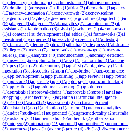
(
1
)
adequacy
(
1
)
admin-api
(
1
)
administration
(
1
)
adobe-commerce
(
2
)
adoption
(
2
)
aerospace
(
1
)
afip
(
1
)
africa
(
2
)
aftermarket
(
1
)
agency
(
13
)
agency-automation
(
1
)
agency-growth
(
2
)
agency-scaling
(
1
)
agentforce
(
1
)
agile
(
2
)
agreements
(
1
)
agriculture
(
3
)
agritech
(
1
)
ai
(
62
)
ai-agent
(
1
)
ai-agents
(
38
)
ai-analytics
(
2
)
ai-architecture
(
2
)
ai-
assistants
(
1
)
ai-automation
(
6
)
ai-bot
(
1
)
ai-chatbot
(
1
)
ai-comparison
(
1
)
ai-content
(
1
)
ai-development
(
1
)
ai-ethics
(
1
)
ai-frameworks
(
2
)
ai-
investment
(
1
)
ai-queries
(
1
)
ai-search
(
3
)
ai-security
(
1
)
ai-testing
(
1
)
ai-threats
(
1
)
alerting
(
2
)
alexa
(
1
)
alibaba
(
1
)
aliexpress
(
1
)
all-in-one
(
2
)
allegro
(
2
)
amazon
(
7
)
amazon-ads
(
1
)
amazon-ppc
(
1
)
amazon-
seller
(
1
)
aml
(
1
)
analytics
(
40
)
announcement
(
1
)
anomaly-detection
(
1
)
answer-engine-optimization
(
1
)
aov
(
1
)
ap-automation
(
1
)
apache
(
1
)
apcs
(
1
)
api
(
22
)
api-economy
(
1
)
api-first
(
2
)
api-gateway
(
1
)
api-
integration
(
3
)
api-security
(
2
)
apm
(
1
)
app-bridge
(
1
)
app-commerce
(
1
)
app-development
(
2
)
app-publishing
(
1
)
app-review
(
1
)
app-router
(
1
)
app-store
(
1
)
apparel
(
3
)
appi
(
1
)
apple-pay
(
1
)
applicant-tracking
(
1
)
applications
(
1
)
appointment-booking
(
2
)
appointments
(
1
)
appraisals
(
1
)
approval-chains
(
1
)
approvals
(
3
)
apps
(
1
)
ar
(
1
)
ar-
shopping
(
1
)
architecture
(
17
)
argentina
(
1
)
artificial-intelligence
(
2
)
as9100
(
1
)
asc-606
(
3
)
assessment
(
2
)
asset-management
(
4
)
assistant
(
1
)
ato
(
1
)
attribution
(
1
)
attrition
(
1
)
audience-analytics
(
1
)
audit
(
7
)
audit-trail
(
1
)
augmented
(
1
)
augmented-reality
(
2
)
australia
(
2
)
australia-gst
(
1
)
authentication
(
6
)
authentik
(
2
)
authorization
(
3
)
autogen
(
2
)
automation
(
119
)
automl
(
1
)
automotive
(
5
)
autonomous
(
2
)
awareness
(
1
)
aws
(
10
)
axelor
(
2
)
azure
(
4
)
b2b
(
18
)
b2b-ecommerce