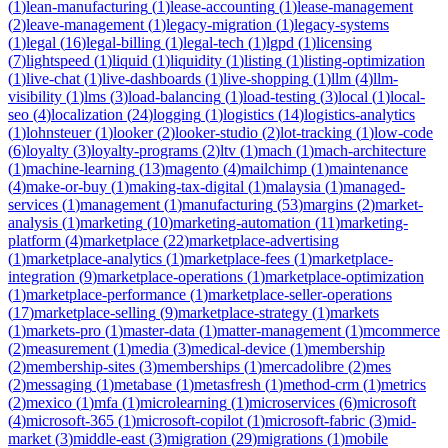
(
1
)
lean-manufacturing
(
1
)
lease-accounting
(
1
)
lease-management
(
2
)
leave-management
(
1
)
legacy-migration
(
1
)
legacy-systems
(
1
)
legal
(
16
)
legal-billing
(
1
)
legal-tech
(
1
)
lgpd
(
1
)
licensing
(
7
)
lightspeed
(
1
)
liquid
(
1
)
liquidity
(
1
)
listing
(
1
)
listing-optimization
(
1
)
live-chat
(
1
)
live-dashboards
(
1
)
live-shopping
(
1
)
llm
(
4
)
llm-
visibility
(
1
)
lms
(
3
)
load-balancing
(
1
)
load-testing
(
3
)
local
(
1
)
local-
seo
(
4
)
localization
(
24
)
logging
(
1
)
logistics
(
14
)
logistics-analytics
(
1
)
lohnsteuer
(
1
)
looker
(
2
)
looker-studio
(
2
)
lot-tracking
(
1
)
low-code
(
6
)
loyalty
(
3
)
loyalty-programs
(
2
)
ltv
(
1
)
mach
(
1
)
mach-architecture
(
1
)
machine-learning
(
13
)
magento
(
4
)
mailchimp
(
1
)
maintenance
(
4
)
make-or-buy
(
1
)
making-tax-digital
(
1
)
malaysia
(
1
)
managed-
services
(
1
)
management
(
1
)
manufacturing
(
53
)
margins
(
2
)
market-
analysis
(
1
)
marketing
(
10
)
marketing-automation
(
11
)
marketing-
platform
(
4
)
marketplace
(
22
)
marketplace-advertising
(
1
)
marketplace-analytics
(
1
)
marketplace-fees
(
1
)
marketplace-
integration
(
9
)
marketplace-operations
(
1
)
marketplace-optimization
(
1
)
marketplace-performance
(
1
)
marketplace-seller-operations
(
17
)
marketplace-selling
(
9
)
marketplace-strategy
(
1
)
markets
(
1
)
markets-pro
(
1
)
master-data
(
1
)
matter-management
(
1
)
mcommerce
(
2
)
measurement
(
1
)
media
(
3
)
medical-device
(
1
)
membership
(
2
)
membership-sites
(
3
)
memberships
(
1
)
mercadolibre
(
2
)
mes
(
2
)
messaging
(
1
)
metabase
(
1
)
metasfresh
(
1
)
method-crm
(
1
)
metrics
(
2
)
mexico
(
1
)
mfa
(
1
)
microlearning
(
1
)
microservices
(
6
)
microsoft
(
4
)
microsoft-365
(
1
)
microsoft-copilot
(
1
)
microsoft-fabric
(
3
)
mid-
market
(
3
)
middle-east
(
3
)
migration
(
29
)
migrations
(
1
)
mobile