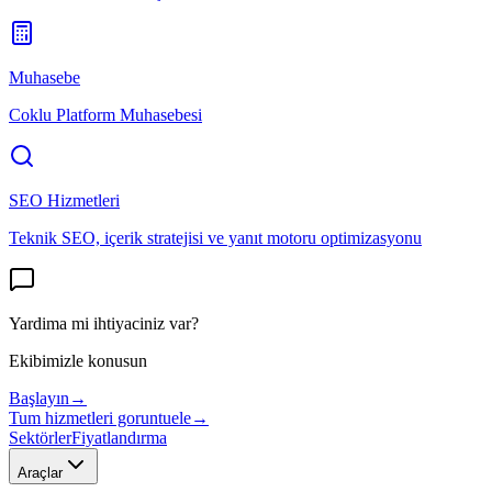
Muhasebe
Coklu Platform Muhasebesi
SEO Hizmetleri
Teknik SEO, içerik stratejisi ve yanıt motoru optimizasyonu
Yardima mi ihtiyaciniz var?
Ekibimizle konusun
Başlayın
→
Tum hizmetleri goruntuele
→
Sektörler
Fiyatlandırma
Araçlar