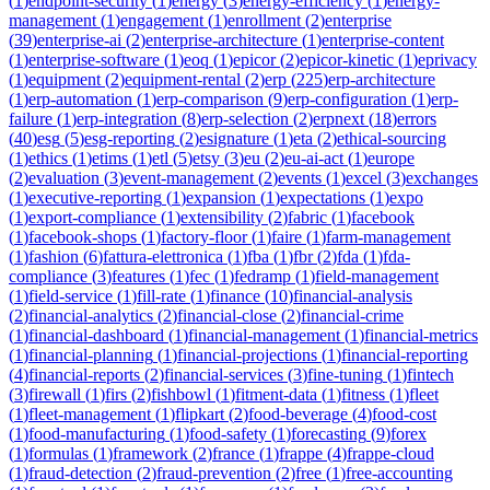
(
1
)
endpoint-security
(
1
)
energy
(
3
)
energy-efficiency
(
1
)
energy-
management
(
1
)
engagement
(
1
)
enrollment
(
2
)
enterprise
(
39
)
enterprise-ai
(
2
)
enterprise-architecture
(
1
)
enterprise-content
(
1
)
enterprise-software
(
1
)
eoq
(
1
)
epicor
(
2
)
epicor-kinetic
(
1
)
eprivacy
(
1
)
equipment
(
2
)
equipment-rental
(
2
)
erp
(
225
)
erp-architecture
(
1
)
erp-automation
(
1
)
erp-comparison
(
9
)
erp-configuration
(
1
)
erp-
failure
(
1
)
erp-integration
(
8
)
erp-selection
(
2
)
erpnext
(
18
)
errors
(
40
)
esg
(
5
)
esg-reporting
(
2
)
esignature
(
1
)
eta
(
2
)
ethical-sourcing
(
1
)
ethics
(
1
)
etims
(
1
)
etl
(
5
)
etsy
(
3
)
eu
(
2
)
eu-ai-act
(
1
)
europe
(
2
)
evaluation
(
3
)
event-management
(
2
)
events
(
1
)
excel
(
3
)
exchanges
(
1
)
executive-reporting
(
1
)
expansion
(
1
)
expectations
(
1
)
expo
(
1
)
export-compliance
(
1
)
extensibility
(
2
)
fabric
(
1
)
facebook
(
1
)
facebook-shops
(
1
)
factory-floor
(
1
)
faire
(
1
)
farm-management
(
1
)
fashion
(
6
)
fattura-elettronica
(
1
)
fba
(
1
)
fbr
(
2
)
fda
(
1
)
fda-
compliance
(
3
)
features
(
1
)
fec
(
1
)
fedramp
(
1
)
field-management
(
1
)
field-service
(
1
)
fill-rate
(
1
)
finance
(
10
)
financial-analysis
(
2
)
financial-analytics
(
2
)
financial-close
(
2
)
financial-crime
(
1
)
financial-dashboard
(
1
)
financial-management
(
1
)
financial-metrics
(
1
)
financial-planning
(
1
)
financial-projections
(
1
)
financial-reporting
(
4
)
financial-reports
(
2
)
financial-services
(
3
)
fine-tuning
(
1
)
fintech
(
3
)
firewall
(
1
)
firs
(
2
)
fishbowl
(
1
)
fitment-data
(
1
)
fitness
(
1
)
fleet
(
1
)
fleet-management
(
1
)
flipkart
(
2
)
food-beverage
(
4
)
food-cost
(
1
)
food-manufacturing
(
1
)
food-safety
(
1
)
forecasting
(
9
)
forex
(
1
)
formulas
(
1
)
framework
(
2
)
france
(
1
)
frappe
(
4
)
frappe-cloud
(
1
)
fraud-detection
(
2
)
fraud-prevention
(
2
)
free
(
1
)
free-accounting