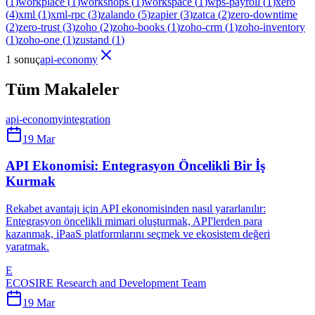
(
1
)
workplace
(
1
)
workshops
(
1
)
workspace
(
1
)
wps-payroll
(
1
)
xero
(
4
)
xml
(
1
)
xml-rpc
(
3
)
zalando
(
5
)
zapier
(
3
)
zatca
(
2
)
zero-downtime
(
2
)
zero-trust
(
3
)
zoho
(
2
)
zoho-books
(
1
)
zoho-crm
(
1
)
zoho-inventory
(
1
)
zoho-one
(
1
)
zustand
(
1
)
1 sonuç
api-economy
Tüm Makaleler
api-economy
integration
19 Mar
API Ekonomisi: Entegrasyon Öncelikli Bir İş
Kurmak
Rekabet avantajı için API ekonomisinden nasıl yararlanılır:
Entegrasyon öncelikli mimari oluşturmak, API'lerden para
kazanmak, iPaaS platformlarını seçmek ve ekosistem değeri
yaratmak.
E
ECOSIRE Research and Development Team
19 Mar