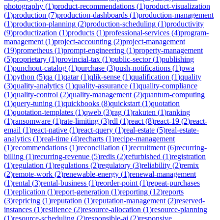
photography
(
1
)
product-recommendations
(
1
)
product-visualization
(
1
)
production
(
7
)
production-dashboards
(
1
)
production-management
(
1
)
production-planning
(
2
)
production-scheduling
(
1
)
productivity
(
9
)
productization
(
1
)
products
(
1
)
professional-services
(
4
)
program-
management
(
1
)
project-accounting
(
2
)
project-management
(
19
)
prometheus
(
1
)
prompt-engineering
(
1
)
property-management
(
5
)
proprietary
(
1
)
provincial-tax
(
1
)
public-sector
(
1
)
publishing
(
1
)
punchout-catalog
(
1
)
purchase
(
3
)
push-notifications
(
1
)
pwa
(
1
)
python
(
5
)
qa
(
1
)
qatar
(
1
)
qlik-sense
(
1
)
qualification
(
1
)
quality
(
3
)
quality-analytics
(
1
)
quality-assurance
(
1
)
quality-compliance
(
1
)
quality-control
(
2
)
quality-management
(
2
)
quantum-computing
(
1
)
query-tuning
(
1
)
quickbooks
(
8
)
quickstart
(
1
)
quotation
(
1
)
quotation-templates
(
1
)
qweb
(
3
)
rag
(
1
)
rakuten
(
1
)
ranking
(
1
)
ransomware
(
1
)
rate-limiting
(
3
)
rdl
(
1
)
react
(
8
)
react-19
(
2
)
react-
email
(
1
)
react-native
(
1
)
react-query
(
1
)
real-estate
(
5
)
real-estate-
analytics
(
1
)
real-time
(
4
)
recharts
(
1
)
recipe-management
(
1
)
recommendations
(
1
)
reconciliation
(
1
)
recruitment
(
6
)
recurring-
billing
(
1
)
recurring-revenue
(
5
)
redis
(
2
)
refurbished
(
1
)
registration
(
1
)
regulation
(
1
)
regulations
(
2
)
regulatory
(
3
)
reliability
(
2
)
remix
(
2
)
remote-work
(
2
)
renewable-energy
(
1
)
renewal-management
(
1
)
rental
(
3
)
rental-business
(
1
)
reorder-point
(
1
)
repeat-purchases
(
1
)
replication
(
1
)
report-generation
(
1
)
reporting
(
12
)
reports
(
3
)
repricing
(
1
)
reputation
(
1
)
reputation-management
(
2
)
reserved-
instances
(
1
)
resilience
(
2
)
resource-allocation
(
1
)
resource-planning
(
1
)
resource-scheduling
(
2
)
responsible-ai
(
2
)
responsive