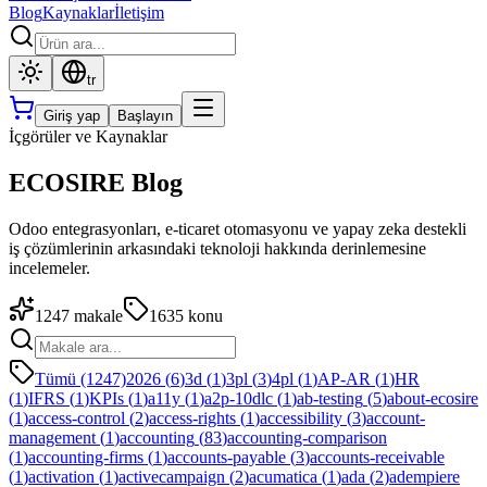
Blog
Kaynaklar
İletişim
tr
Giriş yap
Başlayın
İçgörüler ve Kaynaklar
ECOSIRE Blog
Odoo entegrasyonları, e-ticaret otomasyonu ve yapay zeka destekli
iş çözümlerinin arkasındaki teknoloji hakkında derinlemesine
incelemeler.
1247
makale
1635
konu
Tümü (1247)
2026
(
6
)
3d
(
1
)
3pl
(
3
)
4pl
(
1
)
AP-AR
(
1
)
HR
(
1
)
IFRS
(
1
)
KPIs
(
1
)
a11y
(
1
)
a2p-10dlc
(
1
)
ab-testing
(
5
)
about-ecosire
(
1
)
access-control
(
2
)
access-rights
(
1
)
accessibility
(
3
)
account-
management
(
1
)
accounting
(
83
)
accounting-comparison
(
1
)
accounting-firms
(
1
)
accounts-payable
(
3
)
accounts-receivable
(
1
)
activation
(
1
)
activecampaign
(
2
)
acumatica
(
1
)
ada
(
2
)
adempiere