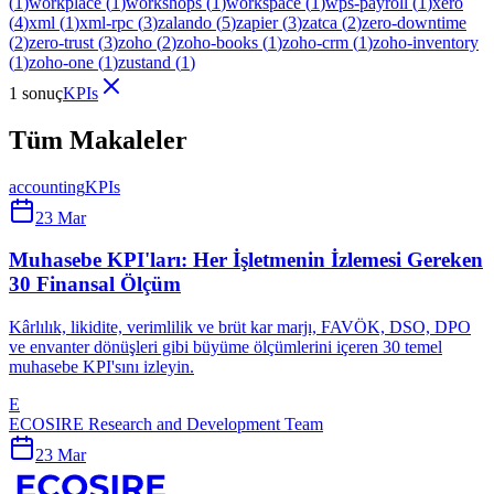
(
1
)
workplace
(
1
)
workshops
(
1
)
workspace
(
1
)
wps-payroll
(
1
)
xero
(
4
)
xml
(
1
)
xml-rpc
(
3
)
zalando
(
5
)
zapier
(
3
)
zatca
(
2
)
zero-downtime
(
2
)
zero-trust
(
3
)
zoho
(
2
)
zoho-books
(
1
)
zoho-crm
(
1
)
zoho-inventory
(
1
)
zoho-one
(
1
)
zustand
(
1
)
1 sonuç
KPIs
Tüm Makaleler
accounting
KPIs
23 Mar
Muhasebe KPI'ları: Her İşletmenin İzlemesi Gereken
30 Finansal Ölçüm
Kârlılık, likidite, verimlilik ve brüt kar marjı, FAVÖK, DSO, DPO
ve envanter dönüşleri gibi büyüme ölçümlerini içeren 30 temel
muhasebe KPI'sını izleyin.
E
ECOSIRE Research and Development Team
23 Mar