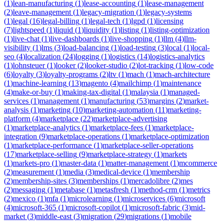
(
1
)
lean-manufacturing
(
1
)
lease-accounting
(
1
)
lease-management
(
2
)
leave-management
(
1
)
legacy-migration
(
1
)
legacy-systems
(
1
)
legal
(
16
)
legal-billing
(
1
)
legal-tech
(
1
)
lgpd
(
1
)
licensing
(
7
)
lightspeed
(
1
)
liquid
(
1
)
liquidity
(
1
)
listing
(
1
)
listing-optimization
(
1
)
live-chat
(
1
)
live-dashboards
(
1
)
live-shopping
(
1
)
llm
(
4
)
llm-
visibility
(
1
)
lms
(
3
)
load-balancing
(
1
)
load-testing
(
3
)
local
(
1
)
local-
seo
(
4
)
localization
(
24
)
logging
(
1
)
logistics
(
14
)
logistics-analytics
(
1
)
lohnsteuer
(
1
)
looker
(
2
)
looker-studio
(
2
)
lot-tracking
(
1
)
low-code
(
6
)
loyalty
(
3
)
loyalty-programs
(
2
)
ltv
(
1
)
mach
(
1
)
mach-architecture
(
1
)
machine-learning
(
13
)
magento
(
4
)
mailchimp
(
1
)
maintenance
(
4
)
make-or-buy
(
1
)
making-tax-digital
(
1
)
malaysia
(
1
)
managed-
services
(
1
)
management
(
1
)
manufacturing
(
53
)
margins
(
2
)
market-
analysis
(
1
)
marketing
(
10
)
marketing-automation
(
11
)
marketing-
platform
(
4
)
marketplace
(
22
)
marketplace-advertising
(
1
)
marketplace-analytics
(
1
)
marketplace-fees
(
1
)
marketplace-
integration
(
9
)
marketplace-operations
(
1
)
marketplace-optimization
(
1
)
marketplace-performance
(
1
)
marketplace-seller-operations
(
17
)
marketplace-selling
(
9
)
marketplace-strategy
(
1
)
markets
(
1
)
markets-pro
(
1
)
master-data
(
1
)
matter-management
(
1
)
mcommerce
(
2
)
measurement
(
1
)
media
(
3
)
medical-device
(
1
)
membership
(
2
)
membership-sites
(
3
)
memberships
(
1
)
mercadolibre
(
2
)
mes
(
2
)
messaging
(
1
)
metabase
(
1
)
metasfresh
(
1
)
method-crm
(
1
)
metrics
(
2
)
mexico
(
1
)
mfa
(
1
)
microlearning
(
1
)
microservices
(
6
)
microsoft
(
4
)
microsoft-365
(
1
)
microsoft-copilot
(
1
)
microsoft-fabric
(
3
)
mid-
market
(
3
)
middle-east
(
3
)
migration
(
29
)
migrations
(
1
)
mobile