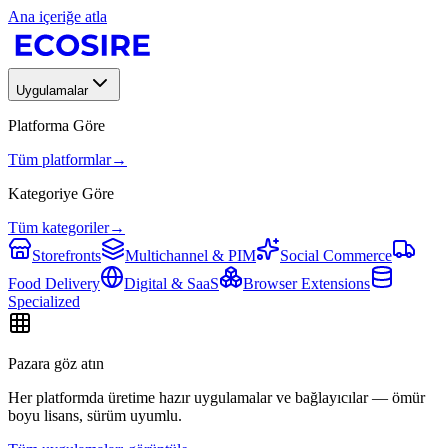
Ana içeriğe atla
Uygulamalar
Platforma Göre
Tüm platformlar
→
Kategoriye Göre
Tüm kategoriler
→
Storefronts
Multichannel & PIM
Social Commerce
Food Delivery
Digital & SaaS
Browser Extensions
Specialized
Pazara göz atın
Her platformda üretime hazır uygulamalar ve bağlayıcılar — ömür
boyu lisans, sürüm uyumlu.