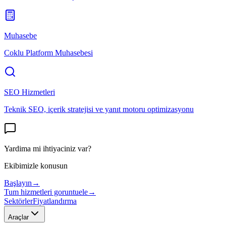
Muhasebe
Coklu Platform Muhasebesi
SEO Hizmetleri
Teknik SEO, içerik stratejisi ve yanıt motoru optimizasyonu
Yardima mi ihtiyaciniz var?
Ekibimizle konusun
Başlayın
→
Tum hizmetleri goruntuele
→
Sektörler
Fiyatlandırma
Araçlar