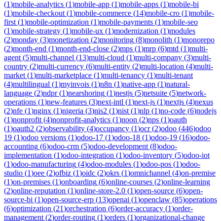
(
1
)
mobile-analytics
(
1
)
mobile-app
(
1
)
mobile-apps
(
1
)
mobile-bi
(
1
)
mobile-checkout
(
1
)
mobile-commerce
(
14
)
mobile-cro
(
1
)
mobile-
first
(
1
)
mobile-optimization
(
1
)
mobile-payments
(
1
)
mobile-seo
(
1
)
mobile-strategy
(
1
)
mobile-ux
(
1
)
modernization
(
1
)
modules
(
2
)
monday
(
3
)
monetization
(
2
)
monitoring
(
8
)
monolith
(
1
)
monorepo
(
2
)
month-end
(
1
)
month-end-close
(
2
)
mps
(
1
)
mrp
(
6
)
mtd
(
1
)
multi-
agent
(
5
)
multi-channel
(
13
)
multi-cloud
(
1
)
multi-company
(
3
)
multi-
country
(
2
)
multi-currency
(
6
)
multi-entity
(
2
)
multi-location
(
4
)
multi-
market
(
1
)
multi-marketplace
(
1
)
multi-tenancy
(
1
)
multi-tenant
(
4
)
multilingual
(
1
)
myinvois
(
1
)
n8n
(
1
)
native-app
(
1
)
natural-
language
(
2
)
ndpr
(
1
)
nearshoring
(
1
)
nestjs
(
5
)
netsuite
(
5
)
network-
operations
(
1
)
new-features
(
3
)
next-intl
(
1
)
next-js
(
1
)
nextjs
(
4
)
nexus
(
2
)
nfe
(
1
)
nginx
(
1
)
nigeria
(
3
)
nis2
(
1
)
nist
(
1
)
nlp
(
1
)
no-code
(
6
)
nodejs
(
1
)
nonprofit
(
4
)
nonprofit-analytics
(
1
)
noon
(
2
)
nps
(
1
)
oauth
(
1
)
oauth2
(
2
)
observability
(
4
)
occupancy
(
1
)
ocr
(
2
)
odoo
(
446
)
odoo
19
(
1
)
odoo versions
(
1
)
odoo-17
(
1
)
odoo-18
(
1
)
odoo-19
(
16
)
odoo-
accounting
(
6
)
odoo-crm
(
5
)
odoo-development
(
8
)
odoo-
implementation
(
1
)
odoo-integration
(
1
)
odoo-inventory
(
5
)
odoo-iot
(
1
)
odoo-manufacturing
(
4
)
odoo-modules
(
1
)
odoo-pos
(
1
)
odoo-
studio
(
1
)
oee
(
2
)
ofbiz
(
1
)
oidc
(
2
)
okrs
(
1
)
omnichannel
(
4
)
on-premise
(
1
)
on-premises
(
1
)
onboarding
(
6
)
online-courses
(
2
)
online-learning
(
2
)
online-reputation
(
1
)
online-store-2.0
(
1
)
open-source
(
6
)
open-
source-bi
(
1
)
open-source-erp
(
13
)
openai
(
1
)
openclaw
(
85
)
operations
(
6
)
optimization
(
21
)
orchestration
(
6
)
order-accuracy
(
1
)
order-
management
(
2
)
order-routing
(
1
)
orders
(
1
)
organizational-change