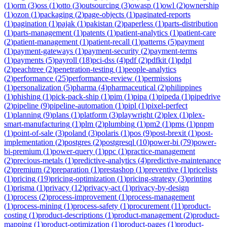
(
1
)
orm
(
3
)
oss
(
1
)
otto
(
3
)
outsourcing
(
3
)
owasp
(
1
)
owl
(
2
)
ownership
(
1
)
ozon
(
1
)
packaging
(
2
)
page-objects
(
1
)
paginated-reports
(
1
)
pagination
(
1
)
pajak
(
1
)
pakistan
(
2
)
paperless
(
1
)
parts-distribution
(
1
)
parts-management
(
1
)
patents
(
1
)
patient-analytics
(
1
)
patient-care
(
2
)
patient-management
(
1
)
patient-recall
(
1
)
patterns
(
5
)
payment
(
1
)
payment-gateways
(
1
)
payment-security
(
2
)
payment-terms
(
1
)
payments
(
5
)
payroll
(
18
)
pci-dss
(
4
)
pdf
(
2
)
pdfkit
(
1
)
pdpl
(
2
)
peachtree
(
2
)
penetration-testing
(
1
)
people-analytics
(
2
)
performance
(
25
)
performance-review
(
1
)
permissions
(
1
)
personalization
(
5
)
pharma
(
4
)
pharmaceutical
(
2
)
philippines
(
1
)
phishing
(
1
)
pick-pack-ship
(
1
)
pim
(
1
)
pipa
(
1
)
pipeda
(
1
)
pipedrive
(
2
)
pipeline
(
9
)
pipeline-automation
(
1
)
pipl
(
1
)
pixel-perfect
(
1
)
planning
(
9
)
plans
(
1
)
platform
(
3
)
playwright
(
2
)
plex
(
1
)
plex-
smart-manufacturing
(
1
)
plm
(
2
)
plumbing
(
1
)
pm2
(
1
)
pms
(
1
)
pnpm
(
1
)
point-of-sale
(
3
)
poland
(
3
)
polaris
(
1
)
pos
(
9
)
post-brexit
(
1
)
post-
implementation
(
2
)
postgres
(
2
)
postgresql
(
10
)
power-bi
(
79
)
power-
bi-premium
(
1
)
power-query
(
1
)
ppc
(
1
)
practice-management
(
2
)
precious-metals
(
1
)
predictive-analytics
(
4
)
predictive-maintenance
(
2
)
premium
(
2
)
preparation
(
1
)
prestashop
(
1
)
preventive
(
1
)
pricelists
(
1
)
pricing
(
19
)
pricing-optimization
(
1
)
pricing-strategy
(
3
)
printing
(
1
)
prisma
(
1
)
privacy
(
12
)
privacy-act
(
1
)
privacy-by-design
(
1
)
process
(
2
)
process-improvement
(
1
)
process-management
(
1
)
process-mining
(
1
)
process-safety
(
1
)
procurement
(
11
)
product-
costing
(
1
)
product-descriptions
(
1
)
product-management
(
2
)
product-
mapping
(
1
)
product-optimization
(
1
)
product-pages
(
1
)
product-