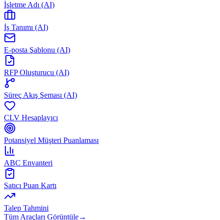
İşletme Adı (AI)
İş Tanımı (AI)
E-posta Şablonu (AI)
RFP Oluşturucu (AI)
Süreç Akış Şeması (AI)
CLV Hesaplayıcı
Potansiyel Müşteri Puanlaması
ABC Envanteri
Satıcı Puan Kartı
Talep Tahmini
Tüm Araçları Görüntüle
→