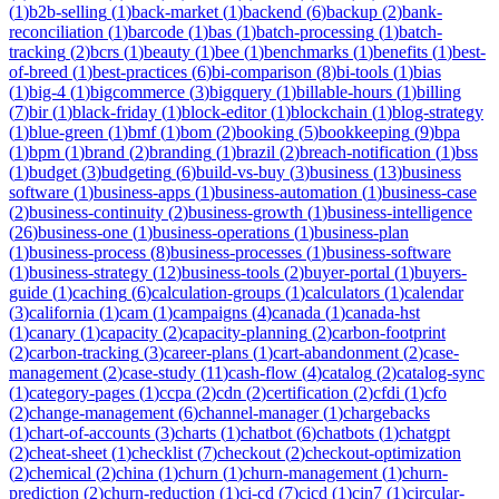
(
1
)
b2b-selling
(
1
)
back-market
(
1
)
backend
(
6
)
backup
(
2
)
bank-
reconciliation
(
1
)
barcode
(
1
)
bas
(
1
)
batch-processing
(
1
)
batch-
tracking
(
2
)
bcrs
(
1
)
beauty
(
1
)
bee
(
1
)
benchmarks
(
1
)
benefits
(
1
)
best-
of-breed
(
1
)
best-practices
(
6
)
bi-comparison
(
8
)
bi-tools
(
1
)
bias
(
1
)
big-4
(
1
)
bigcommerce
(
3
)
bigquery
(
1
)
billable-hours
(
1
)
billing
(
7
)
bir
(
1
)
black-friday
(
1
)
block-editor
(
1
)
blockchain
(
1
)
blog-strategy
(
1
)
blue-green
(
1
)
bmf
(
1
)
bom
(
2
)
booking
(
5
)
bookkeeping
(
9
)
bpa
(
1
)
bpm
(
1
)
brand
(
2
)
branding
(
1
)
brazil
(
2
)
breach-notification
(
1
)
bss
(
1
)
budget
(
3
)
budgeting
(
6
)
build-vs-buy
(
3
)
business
(
13
)
business
software
(
1
)
business-apps
(
1
)
business-automation
(
1
)
business-case
(
2
)
business-continuity
(
2
)
business-growth
(
1
)
business-intelligence
(
26
)
business-one
(
1
)
business-operations
(
1
)
business-plan
(
1
)
business-process
(
8
)
business-processes
(
1
)
business-software
(
1
)
business-strategy
(
12
)
business-tools
(
2
)
buyer-portal
(
1
)
buyers-
guide
(
1
)
caching
(
6
)
calculation-groups
(
1
)
calculators
(
1
)
calendar
(
3
)
california
(
1
)
cam
(
1
)
campaigns
(
4
)
canada
(
1
)
canada-hst
(
1
)
canary
(
1
)
capacity
(
2
)
capacity-planning
(
2
)
carbon-footprint
(
2
)
carbon-tracking
(
3
)
career-plans
(
1
)
cart-abandonment
(
2
)
case-
management
(
2
)
case-study
(
11
)
cash-flow
(
4
)
catalog
(
2
)
catalog-sync
(
1
)
category-pages
(
1
)
ccpa
(
2
)
cdn
(
2
)
certification
(
2
)
cfdi
(
1
)
cfo
(
2
)
change-management
(
6
)
channel-manager
(
1
)
chargebacks
(
1
)
chart-of-accounts
(
3
)
charts
(
1
)
chatbot
(
6
)
chatbots
(
1
)
chatgpt
(
2
)
cheat-sheet
(
1
)
checklist
(
7
)
checkout
(
2
)
checkout-optimization
(
2
)
chemical
(
2
)
china
(
1
)
churn
(
1
)
churn-management
(
1
)
churn-
prediction
(
2
)
churn-reduction
(
1
)
ci-cd
(
7
)
cicd
(
1
)
cin7
(
1
)
circular-