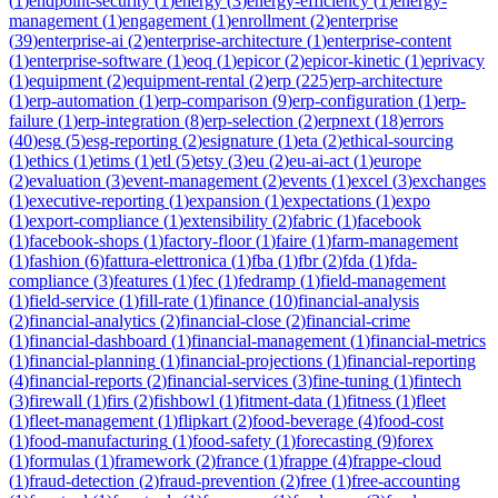
(
1
)
endpoint-security
(
1
)
energy
(
3
)
energy-efficiency
(
1
)
energy-
management
(
1
)
engagement
(
1
)
enrollment
(
2
)
enterprise
(
39
)
enterprise-ai
(
2
)
enterprise-architecture
(
1
)
enterprise-content
(
1
)
enterprise-software
(
1
)
eoq
(
1
)
epicor
(
2
)
epicor-kinetic
(
1
)
eprivacy
(
1
)
equipment
(
2
)
equipment-rental
(
2
)
erp
(
225
)
erp-architecture
(
1
)
erp-automation
(
1
)
erp-comparison
(
9
)
erp-configuration
(
1
)
erp-
failure
(
1
)
erp-integration
(
8
)
erp-selection
(
2
)
erpnext
(
18
)
errors
(
40
)
esg
(
5
)
esg-reporting
(
2
)
esignature
(
1
)
eta
(
2
)
ethical-sourcing
(
1
)
ethics
(
1
)
etims
(
1
)
etl
(
5
)
etsy
(
3
)
eu
(
2
)
eu-ai-act
(
1
)
europe
(
2
)
evaluation
(
3
)
event-management
(
2
)
events
(
1
)
excel
(
3
)
exchanges
(
1
)
executive-reporting
(
1
)
expansion
(
1
)
expectations
(
1
)
expo
(
1
)
export-compliance
(
1
)
extensibility
(
2
)
fabric
(
1
)
facebook
(
1
)
facebook-shops
(
1
)
factory-floor
(
1
)
faire
(
1
)
farm-management
(
1
)
fashion
(
6
)
fattura-elettronica
(
1
)
fba
(
1
)
fbr
(
2
)
fda
(
1
)
fda-
compliance
(
3
)
features
(
1
)
fec
(
1
)
fedramp
(
1
)
field-management
(
1
)
field-service
(
1
)
fill-rate
(
1
)
finance
(
10
)
financial-analysis
(
2
)
financial-analytics
(
2
)
financial-close
(
2
)
financial-crime
(
1
)
financial-dashboard
(
1
)
financial-management
(
1
)
financial-metrics
(
1
)
financial-planning
(
1
)
financial-projections
(
1
)
financial-reporting
(
4
)
financial-reports
(
2
)
financial-services
(
3
)
fine-tuning
(
1
)
fintech
(
3
)
firewall
(
1
)
firs
(
2
)
fishbowl
(
1
)
fitment-data
(
1
)
fitness
(
1
)
fleet
(
1
)
fleet-management
(
1
)
flipkart
(
2
)
food-beverage
(
4
)
food-cost
(
1
)
food-manufacturing
(
1
)
food-safety
(
1
)
forecasting
(
9
)
forex
(
1
)
formulas
(
1
)
framework
(
2
)
france
(
1
)
frappe
(
4
)
frappe-cloud
(
1
)
fraud-detection
(
2
)
fraud-prevention
(
2
)
free
(
1
)
free-accounting