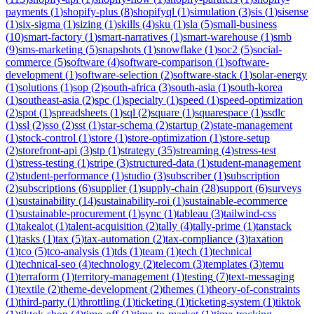
payments
(
1
)
shopify-plus
(
8
)
shopifyql
(
1
)
simulation
(
3
)
sis
(
1
)
sisense
(
1
)
six-sigma
(
1
)
sizing
(
1
)
skills
(
4
)
sku
(
1
)
sla
(
5
)
small-business
(
10
)
smart-factory
(
1
)
smart-narratives
(
1
)
smart-warehouse
(
1
)
smb
(
9
)
sms-marketing
(
5
)
snapshots
(
1
)
snowflake
(
1
)
soc2
(
5
)
social-
commerce
(
5
)
software
(
4
)
software-comparison
(
1
)
software-
development
(
1
)
software-selection
(
2
)
software-stack
(
1
)
solar-energy
(
1
)
solutions
(
1
)
sop
(
2
)
south-africa
(
3
)
south-asia
(
1
)
south-korea
(
1
)
southeast-asia
(
2
)
spc
(
1
)
specialty
(
1
)
speed
(
1
)
speed-optimization
(
2
)
spot
(
1
)
spreadsheets
(
1
)
sql
(
2
)
square
(
1
)
squarespace
(
1
)
ssdlc
(
1
)
ssl
(
2
)
sso
(
2
)
sst
(
1
)
star-schema
(
2
)
startup
(
2
)
state-management
(
1
)
stock-control
(
1
)
store
(
1
)
store-optimization
(
1
)
store-setup
(
2
)
storefront-api
(
3
)
stp
(
1
)
strategy
(
35
)
streaming
(
4
)
stress-test
(
1
)
stress-testing
(
1
)
stripe
(
3
)
structured-data
(
1
)
student-management
(
2
)
student-performance
(
1
)
studio
(
3
)
subscriber
(
1
)
subscription
(
2
)
subscriptions
(
6
)
supplier
(
1
)
supply-chain
(
28
)
support
(
6
)
surveys
(
1
)
sustainability
(
14
)
sustainability-roi
(
1
)
sustainable-ecommerce
(
1
)
sustainable-procurement
(
1
)
sync
(
1
)
tableau
(
3
)
tailwind-css
(
1
)
takealot
(
1
)
talent-acquisition
(
2
)
tally
(
4
)
tally-prime
(
1
)
tanstack
(
1
)
tasks
(
1
)
tax
(
5
)
tax-automation
(
2
)
tax-compliance
(
3
)
taxation
(
1
)
tco
(
5
)
tco-analysis
(
1
)
tds
(
1
)
team
(
1
)
tech
(
1
)
technical
(
1
)
technical-seo
(
4
)
technology
(
2
)
telecom
(
3
)
templates
(
3
)
temu
(
1
)
terraform
(
1
)
territory-management
(
1
)
testing
(
7
)
text-messaging
(
1
)
textile
(
2
)
theme-development
(
2
)
themes
(
1
)
theory-of-constraints
(
1
)
third-party
(
1
)
throttling
(
1
)
ticketing
(
1
)
ticketing-system
(
1
)
tiktok