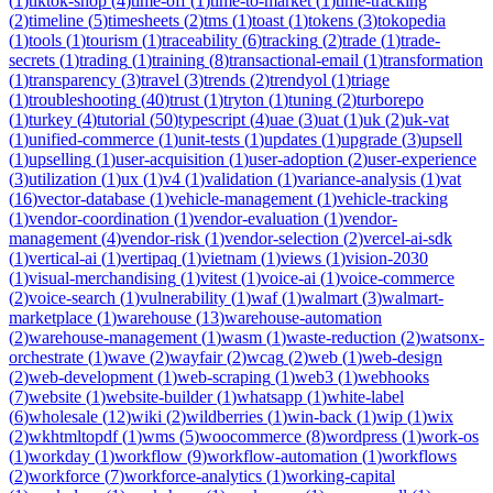
(
1
)
tiktok-shop
(
4
)
time-off
(
1
)
time-to-market
(
1
)
time-tracking
(
2
)
timeline
(
5
)
timesheets
(
2
)
tms
(
1
)
toast
(
1
)
tokens
(
3
)
tokopedia
(
1
)
tools
(
1
)
tourism
(
1
)
traceability
(
6
)
tracking
(
2
)
trade
(
1
)
trade-
secrets
(
1
)
trading
(
1
)
training
(
8
)
transactional-email
(
1
)
transformation
(
1
)
transparency
(
3
)
travel
(
3
)
trends
(
2
)
trendyol
(
1
)
triage
(
1
)
troubleshooting
(
40
)
trust
(
1
)
tryton
(
1
)
tuning
(
2
)
turborepo
(
1
)
turkey
(
4
)
tutorial
(
50
)
typescript
(
4
)
uae
(
3
)
uat
(
1
)
uk
(
2
)
uk-vat
(
1
)
unified-commerce
(
1
)
unit-tests
(
1
)
updates
(
1
)
upgrade
(
3
)
upsell
(
1
)
upselling
(
1
)
user-acquisition
(
1
)
user-adoption
(
2
)
user-experience
(
3
)
utilization
(
1
)
ux
(
1
)
v4
(
1
)
validation
(
1
)
variance-analysis
(
1
)
vat
(
16
)
vector-database
(
1
)
vehicle-management
(
1
)
vehicle-tracking
(
1
)
vendor-coordination
(
1
)
vendor-evaluation
(
1
)
vendor-
management
(
4
)
vendor-risk
(
1
)
vendor-selection
(
2
)
vercel-ai-sdk
(
1
)
vertical-ai
(
1
)
vertipaq
(
1
)
vietnam
(
1
)
views
(
1
)
vision-2030
(
1
)
visual-merchandising
(
1
)
vitest
(
1
)
voice-ai
(
1
)
voice-commerce
(
2
)
voice-search
(
1
)
vulnerability
(
1
)
waf
(
1
)
walmart
(
3
)
walmart-
marketplace
(
1
)
warehouse
(
13
)
warehouse-automation
(
2
)
warehouse-management
(
1
)
wasm
(
1
)
waste-reduction
(
2
)
watsonx-
orchestrate
(
1
)
wave
(
2
)
wayfair
(
2
)
wcag
(
2
)
web
(
1
)
web-design
(
2
)
web-development
(
1
)
web-scraping
(
1
)
web3
(
1
)
webhooks
(
7
)
website
(
1
)
website-builder
(
1
)
whatsapp
(
1
)
white-label
(
6
)
wholesale
(
12
)
wiki
(
2
)
wildberries
(
1
)
win-back
(
1
)
wip
(
1
)
wix
(
2
)
wkhtmltopdf
(
1
)
wms
(
5
)
woocommerce
(
8
)
wordpress
(
1
)
work-os
(
1
)
workday
(
1
)
workflow
(
9
)
workflow-automation
(
1
)
workflows
(
2
)
workforce
(
7
)
workforce-analytics
(
1
)
working-capital