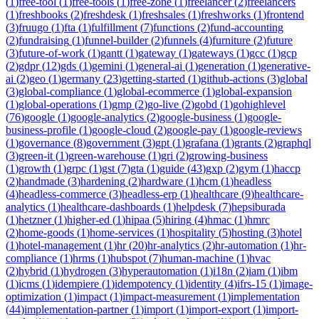
(
1
)
free-tool
(
1
)
free-tools
(
1
)
free-zone
(
1
)
freelancer
(
2
)
freelancers
(
1
)
freshbooks
(
2
)
freshdesk
(
1
)
freshsales
(
1
)
freshworks
(
1
)
frontend
(
3
)
fruugo
(
1
)
fta
(
1
)
fulfillment
(
7
)
functions
(
2
)
fund-accounting
(
2
)
fundraising
(
1
)
funnel-builder
(
2
)
funnels
(
4
)
furniture
(
2
)
future
(
3
)
future-of-work
(
1
)
gantt
(
1
)
gateway
(
1
)
gateways
(
1
)
gcc
(
1
)
gcp
(
2
)
gdpr
(
12
)
gds
(
1
)
gemini
(
1
)
general-ai
(
1
)
generation
(
1
)
generative-
ai
(
2
)
geo
(
1
)
germany
(
23
)
getting-started
(
1
)
github-actions
(
3
)
global
(
3
)
global-compliance
(
1
)
global-ecommerce
(
1
)
global-expansion
(
1
)
global-operations
(
1
)
gmp
(
2
)
go-live
(
2
)
gobd
(
1
)
gohighlevel
(
76
)
google
(
1
)
google-analytics
(
2
)
google-business
(
1
)
google-
business-profile
(
1
)
google-cloud
(
2
)
google-pay
(
1
)
google-reviews
(
1
)
governance
(
8
)
government
(
3
)
gpt
(
1
)
grafana
(
1
)
grants
(
2
)
graphql
(
3
)
green-it
(
1
)
green-warehouse
(
1
)
gri
(
2
)
growing-business
(
1
)
growth
(
1
)
grpc
(
1
)
gst
(
7
)
gta
(
1
)
guide
(
43
)
gxp
(
2
)
gym
(
1
)
haccp
(
2
)
handmade
(
3
)
hardening
(
2
)
hardware
(
1
)
hcm
(
1
)
headless
(
4
)
headless-commerce
(
3
)
headless-erp
(
1
)
healthcare
(
9
)
healthcare-
analytics
(
1
)
healthcare-dashboards
(
1
)
helpdesk
(
7
)
hepsiburada
(
1
)
hetzner
(
1
)
higher-ed
(
1
)
hipaa
(
5
)
hiring
(
4
)
hmac
(
1
)
hmrc
(
2
)
home-goods
(
1
)
home-services
(
1
)
hospitality
(
5
)
hosting
(
3
)
hotel
(
1
)
hotel-management
(
1
)
hr
(
20
)
hr-analytics
(
2
)
hr-automation
(
1
)
hr-
compliance
(
1
)
hrms
(
1
)
hubspot
(
7
)
human-machine
(
1
)
hvac
(
2
)
hybrid
(
1
)
hydrogen
(
3
)
hyperautomation
(
1
)
i18n
(
2
)
iam
(
1
)
ibm
(
1
)
icms
(
1
)
idempiere
(
1
)
idempotency
(
1
)
identity
(
4
)
ifrs-15
(
1
)
image-
optimization
(
1
)
impact
(
1
)
impact-measurement
(
1
)
implementation
(
44
)
implementation-partner
(
1
)
import
(
1
)
import-export
(
1
)
import-