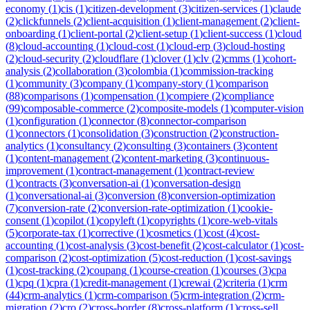
economy
(
1
)
cis
(
1
)
citizen-development
(
3
)
citizen-services
(
1
)
claude
(
2
)
clickfunnels
(
2
)
client-acquisition
(
1
)
client-management
(
2
)
client-
onboarding
(
1
)
client-portal
(
2
)
client-setup
(
1
)
client-success
(
1
)
cloud
(
8
)
cloud-accounting
(
1
)
cloud-cost
(
1
)
cloud-erp
(
3
)
cloud-hosting
(
2
)
cloud-security
(
2
)
cloudflare
(
1
)
clover
(
1
)
clv
(
2
)
cmms
(
1
)
cohort-
analysis
(
2
)
collaboration
(
3
)
colombia
(
1
)
commission-tracking
(
1
)
community
(
3
)
company
(
1
)
company-story
(
1
)
comparison
(
88
)
comparisons
(
1
)
compensation
(
1
)
compiere
(
2
)
compliance
(
99
)
composable-commerce
(
2
)
composite-models
(
1
)
computer-vision
(
1
)
configuration
(
1
)
connector
(
8
)
connector-comparison
(
1
)
connectors
(
1
)
consolidation
(
3
)
construction
(
2
)
construction-
analytics
(
1
)
consultancy
(
2
)
consulting
(
3
)
containers
(
3
)
content
(
1
)
content-management
(
2
)
content-marketing
(
3
)
continuous-
improvement
(
1
)
contract-management
(
1
)
contract-review
(
1
)
contracts
(
3
)
conversation-ai
(
1
)
conversation-design
(
1
)
conversational-ai
(
3
)
conversion
(
8
)
conversion-optimization
(
7
)
conversion-rate
(
2
)
conversion-rate-optimization
(
1
)
cookie-
consent
(
1
)
copilot
(
1
)
copyleft
(
1
)
copyrights
(
1
)
core-web-vitals
(
5
)
corporate-tax
(
1
)
corrective
(
1
)
cosmetics
(
1
)
cost
(
4
)
cost-
accounting
(
1
)
cost-analysis
(
3
)
cost-benefit
(
2
)
cost-calculator
(
1
)
cost-
comparison
(
2
)
cost-optimization
(
5
)
cost-reduction
(
1
)
cost-savings
(
1
)
cost-tracking
(
2
)
coupang
(
1
)
course-creation
(
1
)
courses
(
3
)
cpa
(
1
)
cpq
(
1
)
cpra
(
1
)
credit-management
(
1
)
crewai
(
2
)
criteria
(
1
)
crm
(
44
)
crm-analytics
(
1
)
crm-comparison
(
5
)
crm-integration
(
2
)
crm-
migration
(
2
)
cro
(
2
)
cross-border
(
8
)
cross-platform
(
1
)
cross-sell