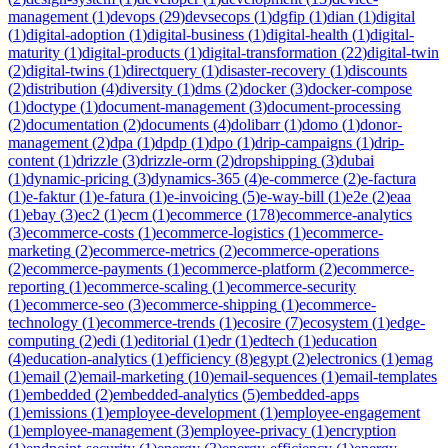
management
(
1
)
devops
(
29
)
devsecops
(
1
)
dgfip
(
1
)
dian
(
1
)
digital
(
1
)
digital-adoption
(
1
)
digital-business
(
1
)
digital-health
(
1
)
digital-
maturity
(
1
)
digital-products
(
1
)
digital-transformation
(
22
)
digital-twin
(
2
)
digital-twins
(
1
)
directquery
(
1
)
disaster-recovery
(
1
)
discounts
(
2
)
distribution
(
4
)
diversity
(
1
)
dms
(
2
)
docker
(
3
)
docker-compose
(
1
)
doctype
(
1
)
document-management
(
3
)
document-processing
(
2
)
documentation
(
2
)
documents
(
4
)
dolibarr
(
1
)
domo
(
1
)
donor-
management
(
2
)
dpa
(
1
)
dpdp
(
1
)
dpo
(
1
)
drip-campaigns
(
1
)
drip-
content
(
1
)
drizzle
(
3
)
drizzle-orm
(
2
)
dropshipping
(
3
)
dubai
(
1
)
dynamic-pricing
(
3
)
dynamics-365
(
4
)
e-commerce
(
2
)
e-factura
(
1
)
e-faktur
(
1
)
e-fatura
(
1
)
e-invoicing
(
5
)
e-way-bill
(
1
)
e2e
(
2
)
eaa
(
1
)
ebay
(
3
)
ec2
(
1
)
ecm
(
1
)
ecommerce
(
178
)
ecommerce-analytics
(
3
)
ecommerce-costs
(
1
)
ecommerce-logistics
(
1
)
ecommerce-
marketing
(
2
)
ecommerce-metrics
(
2
)
ecommerce-operations
(
2
)
ecommerce-payments
(
1
)
ecommerce-platform
(
2
)
ecommerce-
reporting
(
1
)
ecommerce-scaling
(
1
)
ecommerce-security
(
1
)
ecommerce-seo
(
3
)
ecommerce-shipping
(
1
)
ecommerce-
technology
(
1
)
ecommerce-trends
(
1
)
ecosire
(
7
)
ecosystem
(
1
)
edge-
computing
(
2
)
edi
(
1
)
editorial
(
1
)
edr
(
1
)
edtech
(
1
)
education
(
4
)
education-analytics
(
1
)
efficiency
(
8
)
egypt
(
2
)
electronics
(
1
)
emag
(
1
)
email
(
2
)
email-marketing
(
10
)
email-sequences
(
1
)
email-templates
(
1
)
embedded
(
2
)
embedded-analytics
(
5
)
embedded-apps
(
1
)
emissions
(
1
)
employee-development
(
1
)
employee-engagement
(
1
)
employee-management
(
3
)
employee-privacy
(
1
)
encryption