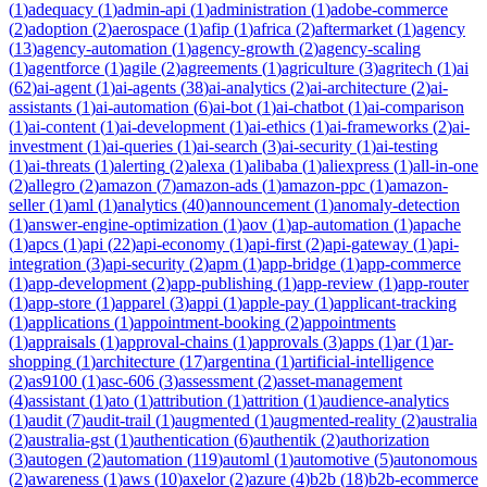
(
1
)
adequacy
(
1
)
admin-api
(
1
)
administration
(
1
)
adobe-commerce
(
2
)
adoption
(
2
)
aerospace
(
1
)
afip
(
1
)
africa
(
2
)
aftermarket
(
1
)
agency
(
13
)
agency-automation
(
1
)
agency-growth
(
2
)
agency-scaling
(
1
)
agentforce
(
1
)
agile
(
2
)
agreements
(
1
)
agriculture
(
3
)
agritech
(
1
)
ai
(
62
)
ai-agent
(
1
)
ai-agents
(
38
)
ai-analytics
(
2
)
ai-architecture
(
2
)
ai-
assistants
(
1
)
ai-automation
(
6
)
ai-bot
(
1
)
ai-chatbot
(
1
)
ai-comparison
(
1
)
ai-content
(
1
)
ai-development
(
1
)
ai-ethics
(
1
)
ai-frameworks
(
2
)
ai-
investment
(
1
)
ai-queries
(
1
)
ai-search
(
3
)
ai-security
(
1
)
ai-testing
(
1
)
ai-threats
(
1
)
alerting
(
2
)
alexa
(
1
)
alibaba
(
1
)
aliexpress
(
1
)
all-in-one
(
2
)
allegro
(
2
)
amazon
(
7
)
amazon-ads
(
1
)
amazon-ppc
(
1
)
amazon-
seller
(
1
)
aml
(
1
)
analytics
(
40
)
announcement
(
1
)
anomaly-detection
(
1
)
answer-engine-optimization
(
1
)
aov
(
1
)
ap-automation
(
1
)
apache
(
1
)
apcs
(
1
)
api
(
22
)
api-economy
(
1
)
api-first
(
2
)
api-gateway
(
1
)
api-
integration
(
3
)
api-security
(
2
)
apm
(
1
)
app-bridge
(
1
)
app-commerce
(
1
)
app-development
(
2
)
app-publishing
(
1
)
app-review
(
1
)
app-router
(
1
)
app-store
(
1
)
apparel
(
3
)
appi
(
1
)
apple-pay
(
1
)
applicant-tracking
(
1
)
applications
(
1
)
appointment-booking
(
2
)
appointments
(
1
)
appraisals
(
1
)
approval-chains
(
1
)
approvals
(
3
)
apps
(
1
)
ar
(
1
)
ar-
shopping
(
1
)
architecture
(
17
)
argentina
(
1
)
artificial-intelligence
(
2
)
as9100
(
1
)
asc-606
(
3
)
assessment
(
2
)
asset-management
(
4
)
assistant
(
1
)
ato
(
1
)
attribution
(
1
)
attrition
(
1
)
audience-analytics
(
1
)
audit
(
7
)
audit-trail
(
1
)
augmented
(
1
)
augmented-reality
(
2
)
australia
(
2
)
australia-gst
(
1
)
authentication
(
6
)
authentik
(
2
)
authorization
(
3
)
autogen
(
2
)
automation
(
119
)
automl
(
1
)
automotive
(
5
)
autonomous
(
2
)
awareness
(
1
)
aws
(
10
)
axelor
(
2
)
azure
(
4
)
b2b
(
18
)
b2b-ecommerce