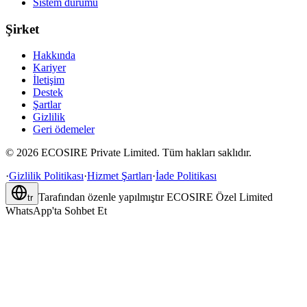
Sistem durumu
Şirket
Hakkında
Kariyer
İletişim
Destek
Şartlar
Gizlilik
Geri ödemeler
©
2026
ECOSIRE Private Limited. Tüm hakları saklıdır.
·
Gizlilik Politikası
·
Hizmet Şartları
·
İade Politikası
Tarafından özenle yapılmıştır
ECOSIRE Özel Limited
tr
WhatsApp'ta Sohbet Et