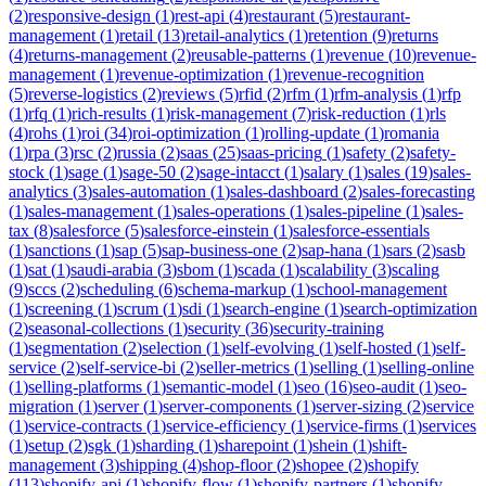
(
2
)
responsive-design
(
1
)
rest-api
(
4
)
restaurant
(
5
)
restaurant-
management
(
1
)
retail
(
13
)
retail-analytics
(
1
)
retention
(
9
)
returns
(
4
)
returns-management
(
2
)
reusable-patterns
(
1
)
revenue
(
10
)
revenue-
management
(
1
)
revenue-optimization
(
1
)
revenue-recognition
(
5
)
reverse-logistics
(
2
)
reviews
(
5
)
rfid
(
2
)
rfm
(
1
)
rfm-analysis
(
1
)
rfp
(
1
)
rfq
(
1
)
rich-results
(
1
)
risk-management
(
7
)
risk-reduction
(
1
)
rls
(
4
)
rohs
(
1
)
roi
(
34
)
roi-optimization
(
1
)
rolling-update
(
1
)
romania
(
1
)
rpa
(
3
)
rsc
(
2
)
russia
(
2
)
saas
(
25
)
saas-pricing
(
1
)
safety
(
2
)
safety-
stock
(
1
)
sage
(
1
)
sage-50
(
2
)
sage-intacct
(
1
)
salary
(
1
)
sales
(
19
)
sales-
analytics
(
3
)
sales-automation
(
1
)
sales-dashboard
(
2
)
sales-forecasting
(
1
)
sales-management
(
1
)
sales-operations
(
1
)
sales-pipeline
(
1
)
sales-
tax
(
8
)
salesforce
(
5
)
salesforce-einstein
(
1
)
salesforce-essentials
(
1
)
sanctions
(
1
)
sap
(
5
)
sap-business-one
(
2
)
sap-hana
(
1
)
sars
(
2
)
sasb
(
1
)
sat
(
1
)
saudi-arabia
(
3
)
sbom
(
1
)
scada
(
1
)
scalability
(
3
)
scaling
(
9
)
sccs
(
2
)
scheduling
(
6
)
schema-markup
(
1
)
school-management
(
1
)
screening
(
1
)
scrum
(
1
)
sdi
(
1
)
search-engine
(
1
)
search-optimization
(
2
)
seasonal-collections
(
1
)
security
(
36
)
security-training
(
1
)
segmentation
(
2
)
selection
(
1
)
self-evolving
(
1
)
self-hosted
(
1
)
self-
service
(
2
)
self-service-bi
(
2
)
seller-metrics
(
1
)
selling
(
1
)
selling-online
(
1
)
selling-platforms
(
1
)
semantic-model
(
1
)
seo
(
16
)
seo-audit
(
1
)
seo-
migration
(
1
)
server
(
1
)
server-components
(
1
)
server-sizing
(
2
)
service
(
1
)
service-contracts
(
1
)
service-efficiency
(
1
)
service-firms
(
1
)
services
(
1
)
setup
(
2
)
sgk
(
1
)
sharding
(
1
)
sharepoint
(
1
)
shein
(
1
)
shift-
management
(
3
)
shipping
(
4
)
shop-floor
(
2
)
shopee
(
2
)
shopify
(
113
)
shopify-api
(
1
)
shopify-flow
(
1
)
shopify-partners
(
1
)
shopify-