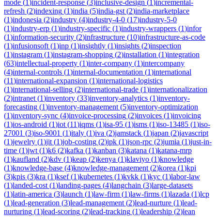
mode
(
1
)
incident-response
(
3
)
inclusive-design
(
1
)
incremental-
refresh
(
2
)
indexing
(
1
)
india
(
5
)
india-gst
(
2
)
india-marketplace
(
1
)
indonesia
(
2
)
industry
(
4
)
industry-4-0
(
17
)
industry-5-0
(
1
)
industry-erp
(
1
)
industry-specific
(
1
)
industry-wrappers
(
1
)
infor
(
1
)
information-security
(
2
)
infrastructure
(
10
)
infrastructure-as-code
(
1
)
infusionsoft
(
1
)
inp
(
1
)
insightly
(
1
)
insights
(
2
)
inspection
(
1
)
instagram
(
1
)
instagram-shopping
(
2
)
installation
(
1
)
integration
(
63
)
intellectual-property
(
1
)
inter-company
(
1
)
intercompany
(
4
)
internal-controls
(
1
)
internal-documentation
(
1
)
international
(
11
)
international-expansion
(
1
)
international-logistics
(
1
)
international-selling
(
2
)
international-trade
(
1
)
internationalization
(
2
)
intranet
(
1
)
inventory
(
33
)
inventory-analytics
(
1
)
inventory-
forecasting
(
1
)
inventory-management
(
5
)
inventory-optimization
(
1
)
inventory-sync
(
4
)
invoice-processing
(
2
)
invoices
(
1
)
invoicing
(
1
)
ios-android
(
1
)
iot
(
11
)
iqms
(
1
)
isa-95
(
1
)
isms
(
1
)
iso-13485
(
1
)
iso-
27001
(
3
)
iso-9001
(
1
)
italy
(
1
)
iva
(
2
)
jamstack
(
1
)
japan
(
2
)
javascript
(
1
)
jewelry
(
1
)
jit
(
1
)
job-costing
(
2
)
jpk
(
1
)
json-rpc
(
2
)
jumia
(
1
)
just-in-
time
(
1
)
jwt
(
1
)
k6
(
2
)
kafka
(
1
)
kanban
(
3
)
katana
(
1
)
katana-mrp
(
1
)
kaufland
(
2
)
kdv
(
1
)
keap
(
2
)
kenya
(
1
)
klaviyo
(
1
)
knowledge
(
1
)
knowledge-base
(
4
)
knowledge-management
(
2
)
korea
(
1
)
kpi
(
3
)
kpis
(
3
)
kra
(
1
)
ksef
(
1
)
kubernetes
(
1
)
kvkk
(
1
)
kyc
(
1
)
labor-law
(
1
)
landed-cost
(
1
)
landing-pages
(
4
)
langchain
(
3
)
large-datasets
(
1
)
latin-america
(
3
)
launch
(
1
)
law-firm
(
1
)
law-firms
(
1
)
lazada
(
1
)
lcp
(
1
)
lead-generation
(
3
)
lead-management
(
2
)
lead-nurture
(
1
)
lead-
nurturing
(
1
)
lead-scoring
(
2
)
lead-tracking
(
1
)
leadership
(
2
)
lean