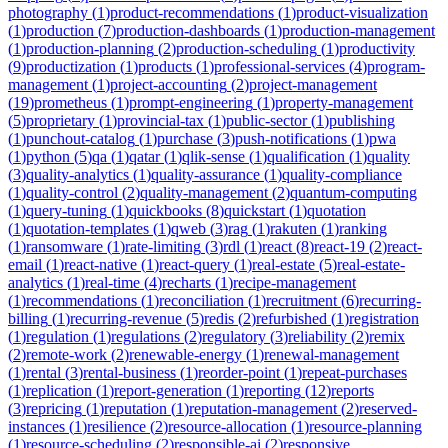
photography
(
1
)
product-recommendations
(
1
)
product-visualization
(
1
)
production
(
7
)
production-dashboards
(
1
)
production-management
(
1
)
production-planning
(
2
)
production-scheduling
(
1
)
productivity
(
9
)
productization
(
1
)
products
(
1
)
professional-services
(
4
)
program-
management
(
1
)
project-accounting
(
2
)
project-management
(
19
)
prometheus
(
1
)
prompt-engineering
(
1
)
property-management
(
5
)
proprietary
(
1
)
provincial-tax
(
1
)
public-sector
(
1
)
publishing
(
1
)
punchout-catalog
(
1
)
purchase
(
3
)
push-notifications
(
1
)
pwa
(
1
)
python
(
5
)
qa
(
1
)
qatar
(
1
)
qlik-sense
(
1
)
qualification
(
1
)
quality
(
3
)
quality-analytics
(
1
)
quality-assurance
(
1
)
quality-compliance
(
1
)
quality-control
(
2
)
quality-management
(
2
)
quantum-computing
(
1
)
query-tuning
(
1
)
quickbooks
(
8
)
quickstart
(
1
)
quotation
(
1
)
quotation-templates
(
1
)
qweb
(
3
)
rag
(
1
)
rakuten
(
1
)
ranking
(
1
)
ransomware
(
1
)
rate-limiting
(
3
)
rdl
(
1
)
react
(
8
)
react-19
(
2
)
react-
email
(
1
)
react-native
(
1
)
react-query
(
1
)
real-estate
(
5
)
real-estate-
analytics
(
1
)
real-time
(
4
)
recharts
(
1
)
recipe-management
(
1
)
recommendations
(
1
)
reconciliation
(
1
)
recruitment
(
6
)
recurring-
billing
(
1
)
recurring-revenue
(
5
)
redis
(
2
)
refurbished
(
1
)
registration
(
1
)
regulation
(
1
)
regulations
(
2
)
regulatory
(
3
)
reliability
(
2
)
remix
(
2
)
remote-work
(
2
)
renewable-energy
(
1
)
renewal-management
(
1
)
rental
(
3
)
rental-business
(
1
)
reorder-point
(
1
)
repeat-purchases
(
1
)
replication
(
1
)
report-generation
(
1
)
reporting
(
12
)
reports
(
3
)
repricing
(
1
)
reputation
(
1
)
reputation-management
(
2
)
reserved-
instances
(
1
)
resilience
(
2
)
resource-allocation
(
1
)
resource-planning
(
1
)
resource-scheduling
(
2
)
responsible-ai
(
2
)
responsive