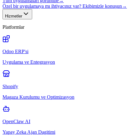
Tüm uygulamaları görüntüle
→
Özel bir uygulamaya mı ihtiyacınız var? Ekibimizle konuşun
→
Hizmetler
Platformlar
Odoo ERP'si
Uygulama ve Entegrasyon
Shopify
Magaza Kurulumu ve Optimizasyon
OpenClaw AI
Yapay Zeka Ajan Dagitimi