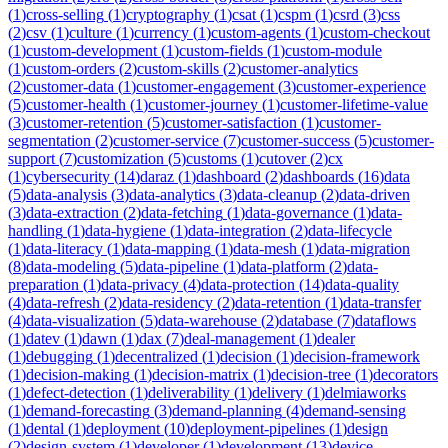
(
1
)
cross-selling
(
1
)
cryptography
(
1
)
csat
(
1
)
cspm
(
1
)
csrd
(
3
)
css
(
2
)
csv
(
1
)
culture
(
1
)
currency
(
1
)
custom-agents
(
1
)
custom-checkout
(
1
)
custom-development
(
1
)
custom-fields
(
1
)
custom-module
(
1
)
custom-orders
(
2
)
custom-skills
(
2
)
customer-analytics
(
2
)
customer-data
(
1
)
customer-engagement
(
3
)
customer-experience
(
5
)
customer-health
(
1
)
customer-journey
(
1
)
customer-lifetime-value
(
3
)
customer-retention
(
5
)
customer-satisfaction
(
1
)
customer-
segmentation
(
2
)
customer-service
(
7
)
customer-success
(
5
)
customer-
support
(
7
)
customization
(
5
)
customs
(
1
)
cutover
(
2
)
cx
(
1
)
cybersecurity
(
14
)
daraz
(
1
)
dashboard
(
2
)
dashboards
(
16
)
data
(
5
)
data-analysis
(
3
)
data-analytics
(
3
)
data-cleanup
(
2
)
data-driven
(
3
)
data-extraction
(
2
)
data-fetching
(
1
)
data-governance
(
1
)
data-
handling
(
1
)
data-hygiene
(
1
)
data-integration
(
2
)
data-lifecycle
(
1
)
data-literacy
(
1
)
data-mapping
(
1
)
data-mesh
(
1
)
data-migration
(
8
)
data-modeling
(
5
)
data-pipeline
(
1
)
data-platform
(
2
)
data-
preparation
(
1
)
data-privacy
(
4
)
data-protection
(
14
)
data-quality
(
4
)
data-refresh
(
2
)
data-residency
(
2
)
data-retention
(
1
)
data-transfer
(
4
)
data-visualization
(
5
)
data-warehouse
(
2
)
database
(
7
)
dataflows
(
1
)
datev
(
1
)
dawn
(
1
)
dax
(
7
)
deal-management
(
1
)
dealer
(
1
)
debugging
(
1
)
decentralized
(
1
)
decision
(
1
)
decision-framework
(
1
)
decision-making
(
1
)
decision-matrix
(
1
)
decision-tree
(
1
)
decorators
(
1
)
defect-detection
(
1
)
deliverability
(
1
)
delivery
(
1
)
delmiaworks
(
1
)
demand-forecasting
(
3
)
demand-planning
(
4
)
demand-sensing
(
1
)
dental
(
1
)
deployment
(
10
)
deployment-pipelines
(
1
)
design
(
2
)
design-system
(
1
)
developer
(
1
)
development
(
13
)
device-