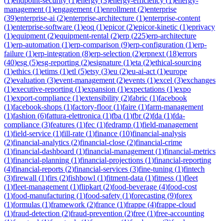
(
1
)
endpoint-security
(
1
)
energy
(
3
)
energy-efficiency
(
1
)
energy-
management
(
1
)
engagement
(
1
)
enrollment
(
2
)
enterprise
(
39
)
enterprise-ai
(
2
)
enterprise-architecture
(
1
)
enterprise-content
(
1
)
enterprise-software
(
1
)
eoq
(
1
)
epicor
(
2
)
epicor-kinetic
(
1
)
eprivacy
(
1
)
equipment
(
2
)
equipment-rental
(
2
)
erp
(
225
)
erp-architecture
(
1
)
erp-automation
(
1
)
erp-comparison
(
9
)
erp-configuration
(
1
)
erp-
failure
(
1
)
erp-integration
(
8
)
erp-selection
(
2
)
erpnext
(
18
)
errors
(
40
)
esg
(
5
)
esg-reporting
(
2
)
esignature
(
1
)
eta
(
2
)
ethical-sourcing
(
1
)
ethics
(
1
)
etims
(
1
)
etl
(
5
)
etsy
(
3
)
eu
(
2
)
eu-ai-act
(
1
)
europe
(
2
)
evaluation
(
3
)
event-management
(
2
)
events
(
1
)
excel
(
3
)
exchanges
(
1
)
executive-reporting
(
1
)
expansion
(
1
)
expectations
(
1
)
expo
(
1
)
export-compliance
(
1
)
extensibility
(
2
)
fabric
(
1
)
facebook
(
1
)
facebook-shops
(
1
)
factory-floor
(
1
)
faire
(
1
)
farm-management
(
1
)
fashion
(
6
)
fattura-elettronica
(
1
)
fba
(
1
)
fbr
(
2
)
fda
(
1
)
fda-
compliance
(
3
)
features
(
1
)
fec
(
1
)
fedramp
(
1
)
field-management
(
1
)
field-service
(
1
)
fill-rate
(
1
)
finance
(
10
)
financial-analysis
(
2
)
financial-analytics
(
2
)
financial-close
(
2
)
financial-crime
(
1
)
financial-dashboard
(
1
)
financial-management
(
1
)
financial-metrics
(
1
)
financial-planning
(
1
)
financial-projections
(
1
)
financial-reporting
(
4
)
financial-reports
(
2
)
financial-services
(
3
)
fine-tuning
(
1
)
fintech
(
3
)
firewall
(
1
)
firs
(
2
)
fishbowl
(
1
)
fitment-data
(
1
)
fitness
(
1
)
fleet
(
1
)
fleet-management
(
1
)
flipkart
(
2
)
food-beverage
(
4
)
food-cost
(
1
)
food-manufacturing
(
1
)
food-safety
(
1
)
forecasting
(
9
)
forex
(
1
)
formulas
(
1
)
framework
(
2
)
france
(
1
)
frappe
(
4
)
frappe-cloud
(
1
)
fraud-detection
(
2
)
fraud-prevention
(
2
)
free
(
1
)
free-accounting