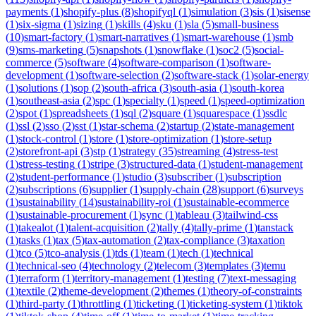
payments
(
1
)
shopify-plus
(
8
)
shopifyql
(
1
)
simulation
(
3
)
sis
(
1
)
sisense
(
1
)
six-sigma
(
1
)
sizing
(
1
)
skills
(
4
)
sku
(
1
)
sla
(
5
)
small-business
(
10
)
smart-factory
(
1
)
smart-narratives
(
1
)
smart-warehouse
(
1
)
smb
(
9
)
sms-marketing
(
5
)
snapshots
(
1
)
snowflake
(
1
)
soc2
(
5
)
social-
commerce
(
5
)
software
(
4
)
software-comparison
(
1
)
software-
development
(
1
)
software-selection
(
2
)
software-stack
(
1
)
solar-energy
(
1
)
solutions
(
1
)
sop
(
2
)
south-africa
(
3
)
south-asia
(
1
)
south-korea
(
1
)
southeast-asia
(
2
)
spc
(
1
)
specialty
(
1
)
speed
(
1
)
speed-optimization
(
2
)
spot
(
1
)
spreadsheets
(
1
)
sql
(
2
)
square
(
1
)
squarespace
(
1
)
ssdlc
(
1
)
ssl
(
2
)
sso
(
2
)
sst
(
1
)
star-schema
(
2
)
startup
(
2
)
state-management
(
1
)
stock-control
(
1
)
store
(
1
)
store-optimization
(
1
)
store-setup
(
2
)
storefront-api
(
3
)
stp
(
1
)
strategy
(
35
)
streaming
(
4
)
stress-test
(
1
)
stress-testing
(
1
)
stripe
(
3
)
structured-data
(
1
)
student-management
(
2
)
student-performance
(
1
)
studio
(
3
)
subscriber
(
1
)
subscription
(
2
)
subscriptions
(
6
)
supplier
(
1
)
supply-chain
(
28
)
support
(
6
)
surveys
(
1
)
sustainability
(
14
)
sustainability-roi
(
1
)
sustainable-ecommerce
(
1
)
sustainable-procurement
(
1
)
sync
(
1
)
tableau
(
3
)
tailwind-css
(
1
)
takealot
(
1
)
talent-acquisition
(
2
)
tally
(
4
)
tally-prime
(
1
)
tanstack
(
1
)
tasks
(
1
)
tax
(
5
)
tax-automation
(
2
)
tax-compliance
(
3
)
taxation
(
1
)
tco
(
5
)
tco-analysis
(
1
)
tds
(
1
)
team
(
1
)
tech
(
1
)
technical
(
1
)
technical-seo
(
4
)
technology
(
2
)
telecom
(
3
)
templates
(
3
)
temu
(
1
)
terraform
(
1
)
territory-management
(
1
)
testing
(
7
)
text-messaging
(
1
)
textile
(
2
)
theme-development
(
2
)
themes
(
1
)
theory-of-constraints
(
1
)
third-party
(
1
)
throttling
(
1
)
ticketing
(
1
)
ticketing-system
(
1
)
tiktok