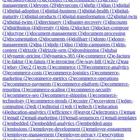
management
(
1
)
devops
(
29
)
devsecops
(
1
)
dgfip
(
1
)
dian
(
1
)
digital
(
1
)
digital-adoption
(
1
)
digital-business
(
1
)
digital-health
(
1
)
digital-
maturity
(
1
)
digital-products
(
1
)
digital-transformation
(
22
)
digital-twin
(
2
)
digital-twins
(
1
)
directquery
(
1
)
disaster-recovery
(
1
)
discounts
(
2
)
distribution
(
4
)
diversity
(
1
)
dms
(
2
)
docker
(
3
)
docker-compose
(
1
)
doctype
(
1
)
document-management
(
3
)
document-processing
(
2
)
documentation
(
2
)
documents
(
4
)
dolibarr
(
1
)
domo
(
1
)
donor-
management
(
2
)
dpa
(
1
)
dpdp
(
1
)
dpo
(
1
)
drip-campaigns
(
1
)
drip-
content
(
1
)
drizzle
(
3
)
drizzle-orm
(
2
)
dropshipping
(
3
)
dubai
(
1
)
dynamic-pricing
(
3
)
dynamics-365
(
4
)
e-commerce
(
2
)
e-factura
(
1
)
e-faktur
(
1
)
e-fatura
(
1
)
e-invoicing
(
5
)
e-way-bill
(
1
)
e2e
(
2
)
eaa
(
1
)
ebay
(
3
)
ec2
(
1
)
ecm
(
1
)
ecommerce
(
178
)
ecommerce-analytics
(
3
)
ecommerce-costs
(
1
)
ecommerce-logistics
(
1
)
ecommerce-
marketing
(
2
)
ecommerce-metrics
(
2
)
ecommerce-operations
(
2
)
ecommerce-payments
(
1
)
ecommerce-platform
(
2
)
ecommerce-
reporting
(
1
)
ecommerce-scaling
(
1
)
ecommerce-security
(
1
)
ecommerce-seo
(
3
)
ecommerce-shipping
(
1
)
ecommerce-
technology
(
1
)
ecommerce-trends
(
1
)
ecosire
(
7
)
ecosystem
(
1
)
edge-
computing
(
2
)
edi
(
1
)
editorial
(
1
)
edr
(
1
)
edtech
(
1
)
education
(
4
)
education-analytics
(
1
)
efficiency
(
8
)
egypt
(
2
)
electronics
(
1
)
emag
(
1
)
email
(
2
)
email-marketing
(
10
)
email-sequences
(
1
)
email-templates
(
1
)
embedded
(
2
)
embedded-analytics
(
5
)
embedded-apps
(
1
)
emissions
(
1
)
employee-development
(
1
)
employee-engagement
(
1
)
employee-management
(
3
)
employee-privacy
(
1
)
encryption