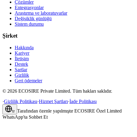
Çözümler
Entegrasyonlar
Araştırma ve laboratuvarlar
Değişiklik günlüğü
Sistem durumu
Şirket
Hakkında
Kariyer
İletişim
Destek
Şartlar
Gizlilik
Geri ödemeler
©
2026
ECOSIRE Private Limited. Tüm hakları saklıdır.
·
Gizlilik Politikası
·
Hizmet Şartları
·
İade Politikası
Tarafından özenle yapılmıştır
ECOSIRE Özel Limited
tr
WhatsApp'ta Sohbet Et