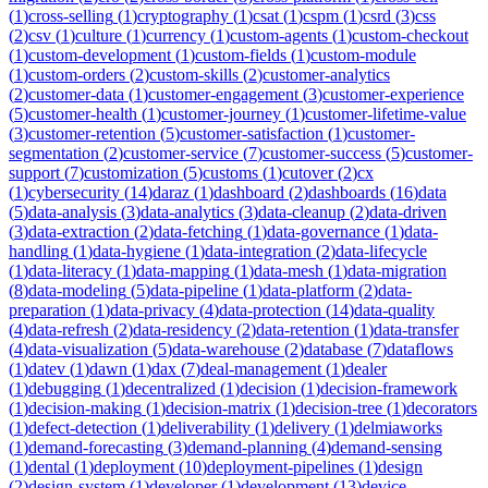
(
1
)
cross-selling
(
1
)
cryptography
(
1
)
csat
(
1
)
cspm
(
1
)
csrd
(
3
)
css
(
2
)
csv
(
1
)
culture
(
1
)
currency
(
1
)
custom-agents
(
1
)
custom-checkout
(
1
)
custom-development
(
1
)
custom-fields
(
1
)
custom-module
(
1
)
custom-orders
(
2
)
custom-skills
(
2
)
customer-analytics
(
2
)
customer-data
(
1
)
customer-engagement
(
3
)
customer-experience
(
5
)
customer-health
(
1
)
customer-journey
(
1
)
customer-lifetime-value
(
3
)
customer-retention
(
5
)
customer-satisfaction
(
1
)
customer-
segmentation
(
2
)
customer-service
(
7
)
customer-success
(
5
)
customer-
support
(
7
)
customization
(
5
)
customs
(
1
)
cutover
(
2
)
cx
(
1
)
cybersecurity
(
14
)
daraz
(
1
)
dashboard
(
2
)
dashboards
(
16
)
data
(
5
)
data-analysis
(
3
)
data-analytics
(
3
)
data-cleanup
(
2
)
data-driven
(
3
)
data-extraction
(
2
)
data-fetching
(
1
)
data-governance
(
1
)
data-
handling
(
1
)
data-hygiene
(
1
)
data-integration
(
2
)
data-lifecycle
(
1
)
data-literacy
(
1
)
data-mapping
(
1
)
data-mesh
(
1
)
data-migration
(
8
)
data-modeling
(
5
)
data-pipeline
(
1
)
data-platform
(
2
)
data-
preparation
(
1
)
data-privacy
(
4
)
data-protection
(
14
)
data-quality
(
4
)
data-refresh
(
2
)
data-residency
(
2
)
data-retention
(
1
)
data-transfer
(
4
)
data-visualization
(
5
)
data-warehouse
(
2
)
database
(
7
)
dataflows
(
1
)
datev
(
1
)
dawn
(
1
)
dax
(
7
)
deal-management
(
1
)
dealer
(
1
)
debugging
(
1
)
decentralized
(
1
)
decision
(
1
)
decision-framework
(
1
)
decision-making
(
1
)
decision-matrix
(
1
)
decision-tree
(
1
)
decorators
(
1
)
defect-detection
(
1
)
deliverability
(
1
)
delivery
(
1
)
delmiaworks
(
1
)
demand-forecasting
(
3
)
demand-planning
(
4
)
demand-sensing
(
1
)
dental
(
1
)
deployment
(
10
)
deployment-pipelines
(
1
)
design
(
2
)
design-system
(
1
)
developer
(
1
)
development
(
13
)
device-