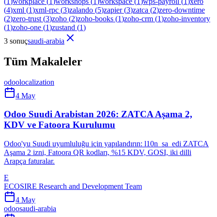
(
1
)
workplace
(
1
)
workshops
(
1
)
workspace
(
1
)
wps-payroll
(
1
)
xero
(
4
)
xml
(
1
)
xml-rpc
(
3
)
zalando
(
5
)
zapier
(
3
)
zatca
(
2
)
zero-downtime
(
2
)
zero-trust
(
3
)
zoho
(
2
)
zoho-books
(
1
)
zoho-crm
(
1
)
zoho-inventory
(
1
)
zoho-one
(
1
)
zustand
(
1
)
3 sonuç
saudi-arabia
Tüm Makaleler
odoo
localization
4 May
Odoo Suudi Arabistan 2026: ZATCA Aşama 2,
KDV ve Fatoora Kurulumu
Odoo'yu Suudi uyumluluğu için yapılandırın: l10n_sa_edi ZATCA
Aşama 2 izni, Fatoora QR kodları, %15 KDV, GOSI, iki dilli
Arapça faturalar.
E
ECOSIRE Research and Development Team
4 May
odoo
saudi-arabia