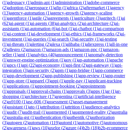
(
1
)
adequacy
(
1
)
admin-api
(
1
)
administration
(
1
)
adobe-commerce
(
2
)
adoption
(
2
)
aerospace
(
1
)
afip
(
1
)
africa
(
2
)
aftermarket
(
1
)
agency
(
13
)
agency-automation
(
1
)
agency-growth
(
2
)
agency-scaling
(
1
)
agentforce
(
1
)
agile
(
2
)
agreements
(
1
)
agriculture
(
3
)
agritech
(
1
)
ai
(
62
)
ai-agent
(
1
)
ai-agents
(
38
)
ai-analytics
(
2
)
ai-architecture
(
2
)
ai-
assistants
(
1
)
ai-automation
(
6
)
ai-bot
(
1
)
ai-chatbot
(
1
)
ai-comparison
(
1
)
ai-content
(
1
)
ai-development
(
1
)
ai-ethics
(
1
)
ai-frameworks
(
2
)
ai-
investment
(
1
)
ai-queries
(
1
)
ai-search
(
3
)
ai-security
(
1
)
ai-testing
(
1
)
ai-threats
(
1
)
alerting
(
2
)
alexa
(
1
)
alibaba
(
1
)
aliexpress
(
1
)
all-in-one
(
2
)
allegro
(
2
)
amazon
(
7
)
amazon-ads
(
1
)
amazon-ppc
(
1
)
amazon-
seller
(
1
)
aml
(
1
)
analytics
(
40
)
announcement
(
1
)
anomaly-detection
(
1
)
answer-engine-optimization
(
1
)
aov
(
1
)
ap-automation
(
1
)
apache
(
1
)
apcs
(
1
)
api
(
22
)
api-economy
(
1
)
api-first
(
2
)
api-gateway
(
1
)
api-
integration
(
3
)
api-security
(
2
)
apm
(
1
)
app-bridge
(
1
)
app-commerce
(
1
)
app-development
(
2
)
app-publishing
(
1
)
app-review
(
1
)
app-router
(
1
)
app-store
(
1
)
apparel
(
3
)
appi
(
1
)
apple-pay
(
1
)
applicant-tracking
(
1
)
applications
(
1
)
appointment-booking
(
2
)
appointments
(
1
)
appraisals
(
1
)
approval-chains
(
1
)
approvals
(
3
)
apps
(
1
)
ar
(
1
)
ar-
shopping
(
1
)
architecture
(
17
)
argentina
(
1
)
artificial-intelligence
(
2
)
as9100
(
1
)
asc-606
(
3
)
assessment
(
2
)
asset-management
(
4
)
assistant
(
1
)
ato
(
1
)
attribution
(
1
)
attrition
(
1
)
audience-analytics
(
1
)
audit
(
7
)
audit-trail
(
1
)
augmented
(
1
)
augmented-reality
(
2
)
australia
(
2
)
australia-gst
(
1
)
authentication
(
6
)
authentik
(
2
)
authorization
(
3
)
autogen
(
2
)
automation
(
119
)
automl
(
1
)
automotive
(
5
)
autonomous
(
2
)
awareness
(
1
)
aws
(
10
)
axelor
(
2
)
azure
(
4
)
b2b
(
18
)
b2b-ecommerce