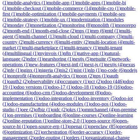
(
1
)
mobile-analytics
(
1
)
mobile-app
(
1
)
mobile-apps
(
1
)
mobile-bi
(
1
)
mobile-checkout
(
1
)
mobile-commerce
(
14
)
mobile-cro
(
1
)
mobile-
first
(
1
)
mobile-optimization
(
1
)
mobile-payments
(
1
)
mobile-seo
(
1
)
mobile-strategy
(
1
)
mobile-ux
(
1
)
modernization
(
1
)
modules
(
2
)
monday
(
3
)
monetization
(
2
)
monitoring
(
8
)
monolith
(
1
)
monorepo
(
2
)
month-end
(
1
)
month-end-close
(
2
)
mps
(
1
)
mrp
(
6
)
mtd
(
1
)
multi-
agent
(
5
)
multi-channel
(
13
)
multi-cloud
(
1
)
multi-company
(
3
)
multi-
country
(
2
)
multi-currency
(
6
)
multi-entity
(
2
)
multi-location
(
4
)
multi-
market
(
1
)
multi-marketplace
(
1
)
multi-tenancy
(
1
)
multi-tenant
(
4
)
multilingual
(
1
)
myinvois
(
1
)
n8n
(
1
)
native-app
(
1
)
natural-
language
(
2
)
ndpr
(
1
)
nearshoring
(
1
)
nestjs
(
5
)
netsuite
(
5
)
network-
operations
(
1
)
new-features
(
3
)
next-intl
(
1
)
next-js
(
1
)
nextjs
(
4
)
nexus
(
2
)
nfe
(
1
)
nginx
(
1
)
nigeria
(
3
)
nis2
(
1
)
nist
(
1
)
nlp
(
1
)
no-code
(
6
)
nodejs
(
1
)
nonprofit
(
4
)
nonprofit-analytics
(
1
)
noon
(
2
)
nps
(
1
)
oauth
(
1
)
oauth2
(
2
)
observability
(
4
)
occupancy
(
1
)
ocr
(
2
)
odoo
(
446
)
odoo
19
(
1
)
odoo versions
(
1
)
odoo-17
(
1
)
odoo-18
(
1
)
odoo-19
(
16
)
odoo-
accounting
(
6
)
odoo-crm
(
5
)
odoo-development
(
8
)
odoo-
implementation
(
1
)
odoo-integration
(
1
)
odoo-inventory
(
5
)
odoo-iot
(
1
)
odoo-manufacturing
(
4
)
odoo-modules
(
1
)
odoo-pos
(
1
)
odoo-
studio
(
1
)
oee
(
2
)
ofbiz
(
1
)
oidc
(
2
)
okrs
(
1
)
omnichannel
(
4
)
on-premise
(
1
)
on-premises
(
1
)
onboarding
(
6
)
online-courses
(
2
)
online-learning
(
2
)
online-reputation
(
1
)
online-store-2.0
(
1
)
open-source
(
6
)
open-
source-bi
(
1
)
open-source-erp
(
13
)
openai
(
1
)
openclaw
(
85
)
operations
(
6
)
optimization
(
21
)
orchestration
(
6
)
order-accuracy
(
1
)
order-
management
(
2
)
order-routing
(
1
)
orders
(
1
)
organizational-change