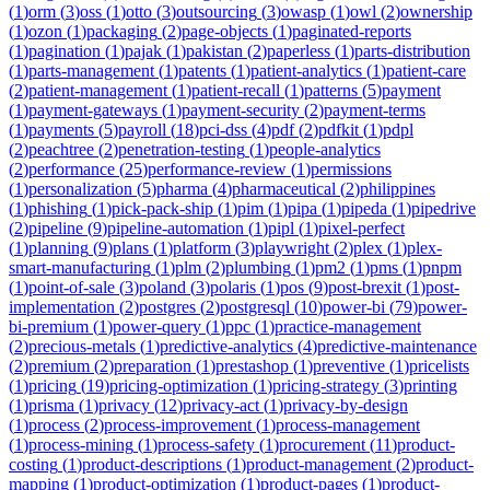
(
1
)
orm
(
3
)
oss
(
1
)
otto
(
3
)
outsourcing
(
3
)
owasp
(
1
)
owl
(
2
)
ownership
(
1
)
ozon
(
1
)
packaging
(
2
)
page-objects
(
1
)
paginated-reports
(
1
)
pagination
(
1
)
pajak
(
1
)
pakistan
(
2
)
paperless
(
1
)
parts-distribution
(
1
)
parts-management
(
1
)
patents
(
1
)
patient-analytics
(
1
)
patient-care
(
2
)
patient-management
(
1
)
patient-recall
(
1
)
patterns
(
5
)
payment
(
1
)
payment-gateways
(
1
)
payment-security
(
2
)
payment-terms
(
1
)
payments
(
5
)
payroll
(
18
)
pci-dss
(
4
)
pdf
(
2
)
pdfkit
(
1
)
pdpl
(
2
)
peachtree
(
2
)
penetration-testing
(
1
)
people-analytics
(
2
)
performance
(
25
)
performance-review
(
1
)
permissions
(
1
)
personalization
(
5
)
pharma
(
4
)
pharmaceutical
(
2
)
philippines
(
1
)
phishing
(
1
)
pick-pack-ship
(
1
)
pim
(
1
)
pipa
(
1
)
pipeda
(
1
)
pipedrive
(
2
)
pipeline
(
9
)
pipeline-automation
(
1
)
pipl
(
1
)
pixel-perfect
(
1
)
planning
(
9
)
plans
(
1
)
platform
(
3
)
playwright
(
2
)
plex
(
1
)
plex-
smart-manufacturing
(
1
)
plm
(
2
)
plumbing
(
1
)
pm2
(
1
)
pms
(
1
)
pnpm
(
1
)
point-of-sale
(
3
)
poland
(
3
)
polaris
(
1
)
pos
(
9
)
post-brexit
(
1
)
post-
implementation
(
2
)
postgres
(
2
)
postgresql
(
10
)
power-bi
(
79
)
power-
bi-premium
(
1
)
power-query
(
1
)
ppc
(
1
)
practice-management
(
2
)
precious-metals
(
1
)
predictive-analytics
(
4
)
predictive-maintenance
(
2
)
premium
(
2
)
preparation
(
1
)
prestashop
(
1
)
preventive
(
1
)
pricelists
(
1
)
pricing
(
19
)
pricing-optimization
(
1
)
pricing-strategy
(
3
)
printing
(
1
)
prisma
(
1
)
privacy
(
12
)
privacy-act
(
1
)
privacy-by-design
(
1
)
process
(
2
)
process-improvement
(
1
)
process-management
(
1
)
process-mining
(
1
)
process-safety
(
1
)
procurement
(
11
)
product-
costing
(
1
)
product-descriptions
(
1
)
product-management
(
2
)
product-
mapping
(
1
)
product-optimization
(
1
)
product-pages
(
1
)
product-