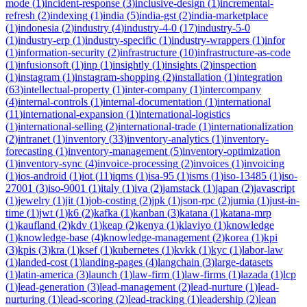
mode
(
1
)
incident-response
(
3
)
inclusive-design
(
1
)
incremental-
refresh
(
2
)
indexing
(
1
)
india
(
5
)
india-gst
(
2
)
india-marketplace
(
1
)
indonesia
(
2
)
industry
(
4
)
industry-4-0
(
17
)
industry-5-0
(
1
)
industry-erp
(
1
)
industry-specific
(
1
)
industry-wrappers
(
1
)
infor
(
1
)
information-security
(
2
)
infrastructure
(
10
)
infrastructure-as-code
(
1
)
infusionsoft
(
1
)
inp
(
1
)
insightly
(
1
)
insights
(
2
)
inspection
(
1
)
instagram
(
1
)
instagram-shopping
(
2
)
installation
(
1
)
integration
(
63
)
intellectual-property
(
1
)
inter-company
(
1
)
intercompany
(
4
)
internal-controls
(
1
)
internal-documentation
(
1
)
international
(
11
)
international-expansion
(
1
)
international-logistics
(
1
)
international-selling
(
2
)
international-trade
(
1
)
internationalization
(
2
)
intranet
(
1
)
inventory
(
33
)
inventory-analytics
(
1
)
inventory-
forecasting
(
1
)
inventory-management
(
5
)
inventory-optimization
(
1
)
inventory-sync
(
4
)
invoice-processing
(
2
)
invoices
(
1
)
invoicing
(
1
)
ios-android
(
1
)
iot
(
11
)
iqms
(
1
)
isa-95
(
1
)
isms
(
1
)
iso-13485
(
1
)
iso-
27001
(
3
)
iso-9001
(
1
)
italy
(
1
)
iva
(
2
)
jamstack
(
1
)
japan
(
2
)
javascript
(
1
)
jewelry
(
1
)
jit
(
1
)
job-costing
(
2
)
jpk
(
1
)
json-rpc
(
2
)
jumia
(
1
)
just-in-
time
(
1
)
jwt
(
1
)
k6
(
2
)
kafka
(
1
)
kanban
(
3
)
katana
(
1
)
katana-mrp
(
1
)
kaufland
(
2
)
kdv
(
1
)
keap
(
2
)
kenya
(
1
)
klaviyo
(
1
)
knowledge
(
1
)
knowledge-base
(
4
)
knowledge-management
(
2
)
korea
(
1
)
kpi
(
3
)
kpis
(
3
)
kra
(
1
)
ksef
(
1
)
kubernetes
(
1
)
kvkk
(
1
)
kyc
(
1
)
labor-law
(
1
)
landed-cost
(
1
)
landing-pages
(
4
)
langchain
(
3
)
large-datasets
(
1
)
latin-america
(
3
)
launch
(
1
)
law-firm
(
1
)
law-firms
(
1
)
lazada
(
1
)
lcp
(
1
)
lead-generation
(
3
)
lead-management
(
2
)
lead-nurture
(
1
)
lead-
nurturing
(
1
)
lead-scoring
(
2
)
lead-tracking
(
1
)
leadership
(
2
)
lean