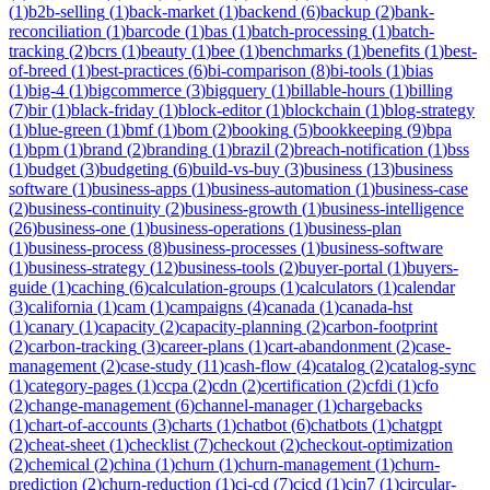
(
1
)
b2b-selling
(
1
)
back-market
(
1
)
backend
(
6
)
backup
(
2
)
bank-
reconciliation
(
1
)
barcode
(
1
)
bas
(
1
)
batch-processing
(
1
)
batch-
tracking
(
2
)
bcrs
(
1
)
beauty
(
1
)
bee
(
1
)
benchmarks
(
1
)
benefits
(
1
)
best-
of-breed
(
1
)
best-practices
(
6
)
bi-comparison
(
8
)
bi-tools
(
1
)
bias
(
1
)
big-4
(
1
)
bigcommerce
(
3
)
bigquery
(
1
)
billable-hours
(
1
)
billing
(
7
)
bir
(
1
)
black-friday
(
1
)
block-editor
(
1
)
blockchain
(
1
)
blog-strategy
(
1
)
blue-green
(
1
)
bmf
(
1
)
bom
(
2
)
booking
(
5
)
bookkeeping
(
9
)
bpa
(
1
)
bpm
(
1
)
brand
(
2
)
branding
(
1
)
brazil
(
2
)
breach-notification
(
1
)
bss
(
1
)
budget
(
3
)
budgeting
(
6
)
build-vs-buy
(
3
)
business
(
13
)
business
software
(
1
)
business-apps
(
1
)
business-automation
(
1
)
business-case
(
2
)
business-continuity
(
2
)
business-growth
(
1
)
business-intelligence
(
26
)
business-one
(
1
)
business-operations
(
1
)
business-plan
(
1
)
business-process
(
8
)
business-processes
(
1
)
business-software
(
1
)
business-strategy
(
12
)
business-tools
(
2
)
buyer-portal
(
1
)
buyers-
guide
(
1
)
caching
(
6
)
calculation-groups
(
1
)
calculators
(
1
)
calendar
(
3
)
california
(
1
)
cam
(
1
)
campaigns
(
4
)
canada
(
1
)
canada-hst
(
1
)
canary
(
1
)
capacity
(
2
)
capacity-planning
(
2
)
carbon-footprint
(
2
)
carbon-tracking
(
3
)
career-plans
(
1
)
cart-abandonment
(
2
)
case-
management
(
2
)
case-study
(
11
)
cash-flow
(
4
)
catalog
(
2
)
catalog-sync
(
1
)
category-pages
(
1
)
ccpa
(
2
)
cdn
(
2
)
certification
(
2
)
cfdi
(
1
)
cfo
(
2
)
change-management
(
6
)
channel-manager
(
1
)
chargebacks
(
1
)
chart-of-accounts
(
3
)
charts
(
1
)
chatbot
(
6
)
chatbots
(
1
)
chatgpt
(
2
)
cheat-sheet
(
1
)
checklist
(
7
)
checkout
(
2
)
checkout-optimization
(
2
)
chemical
(
2
)
china
(
1
)
churn
(
1
)
churn-management
(
1
)
churn-
prediction
(
2
)
churn-reduction
(
1
)
ci-cd
(
7
)
cicd
(
1
)
cin7
(
1
)
circular-