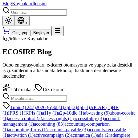
Blog
Kaynaklar
İletişim
tr
Giriş yap
Başlayın
İçgörüler ve Kaynaklar
ECOSIRE Blog
Odoo entegrasyonları, e-ticaret otomasyonu ve yapay zeka destekli
iş çözümlerinin arkasındaki teknoloji hakkında derinlemesine
incelemeler.
1247
makale
1635
konu
Tümü (1247)
2026
(
6
)
3d
(
1
)
3pl
(
3
)
4pl
(
1
)
AP-AR
(
1
)
HR
(
1
)
IFRS
(
1
)
KPIs
(
1
)
a11y
(
1
)
a2p-10dlc
(
1
)
ab-testing
(
5
)
about-ecosire
(
1
)
access-control
(
2
)
access-rights
(
1
)
accessibility
(
3
)
account-
management
(
1
)
accounting
(
83
)
accounting-comparison
(
1
)
accounting-firms
(
1
)
accounts-payable
(
3
)
accounts-receivable
(
1
)
activation
(
1
)
activecampaign
(
2
)
acumatica
(
1
)
ada
(
2
)
adempiere