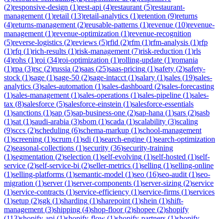
(
2
)
responsive-design
(
1
)
rest-api
(
4
)
restaurant
(
5
)
restaurant-
management
(
1
)
retail
(
13
)
retail-analytics
(
1
)
retention
(
9
)
returns
(
4
)
returns-management
(
2
)
reusable-patterns
(
1
)
revenue
(
10
)
revenue-
management
(
1
)
revenue-optimization
(
1
)
revenue-recognition
(
5
)
reverse-logistics
(
2
)
reviews
(
5
)
rfid
(
2
)
rfm
(
1
)
rfm-analysis
(
1
)
rfp
(
1
)
rfq
(
1
)
rich-results
(
1
)
risk-management
(
7
)
risk-reduction
(
1
)
rls
(
4
)
rohs
(
1
)
roi
(
34
)
roi-optimization
(
1
)
rolling-update
(
1
)
romania
(
1
)
rpa
(
3
)
rsc
(
2
)
russia
(
2
)
saas
(
25
)
saas-pricing
(
1
)
safety
(
2
)
safety-
stock
(
1
)
sage
(
1
)
sage-50
(
2
)
sage-intacct
(
1
)
salary
(
1
)
sales
(
19
)
sales-
analytics
(
3
)
sales-automation
(
1
)
sales-dashboard
(
2
)
sales-forecasting
(
1
)
sales-management
(
1
)
sales-operations
(
1
)
sales-pipeline
(
1
)
sales-
tax
(
8
)
salesforce
(
5
)
salesforce-einstein
(
1
)
salesforce-essentials
(
1
)
sanctions
(
1
)
sap
(
5
)
sap-business-one
(
2
)
sap-hana
(
1
)
sars
(
2
)
sasb
(
1
)
sat
(
1
)
saudi-arabia
(
3
)
sbom
(
1
)
scada
(
1
)
scalability
(
3
)
scaling
(
9
)
sccs
(
2
)
scheduling
(
6
)
schema-markup
(
1
)
school-management
(
1
)
screening
(
1
)
scrum
(
1
)
sdi
(
1
)
search-engine
(
1
)
search-optimization
(
2
)
seasonal-collections
(
1
)
security
(
36
)
security-training
(
1
)
segmentation
(
2
)
selection
(
1
)
self-evolving
(
1
)
self-hosted
(
1
)
self-
service
(
2
)
self-service-bi
(
2
)
seller-metrics
(
1
)
selling
(
1
)
selling-online
(
1
)
selling-platforms
(
1
)
semantic-model
(
1
)
seo
(
16
)
seo-audit
(
1
)
seo-
migration
(
1
)
server
(
1
)
server-components
(
1
)
server-sizing
(
2
)
service
(
1
)
service-contracts
(
1
)
service-efficiency
(
1
)
service-firms
(
1
)
services
(
1
)
setup
(
2
)
sgk
(
1
)
sharding
(
1
)
sharepoint
(
1
)
shein
(
1
)
shift-
management
(
3
)
shipping
(
4
)
shop-floor
(
2
)
shopee
(
2
)
shopify
(
113
)
shopify-api
(
1
)
shopify-flow
(
1
)
shopify-partners
(
1
)
shopify-