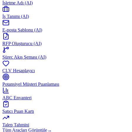
İşletme Adı (AI)
İş Tanımı (AI)
E-posta Şablonu (AI)
RFP Oluşturucu (AI)
Süreç Akış Şeması (AI)
CLV Hesaplayıcı
Potansiyel Müşteri Puanlaması
ABC Envanteri
Satıcı Puan Kartı
Talep Tahmini
Tüm Araçları Görüntüle
→