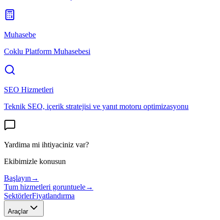
Muhasebe
Coklu Platform Muhasebesi
SEO Hizmetleri
Teknik SEO, içerik stratejisi ve yanıt motoru optimizasyonu
Yardima mi ihtiyaciniz var?
Ekibimizle konusun
Başlayın
→
Tum hizmetleri goruntuele
→
Sektörler
Fiyatlandırma
Araçlar