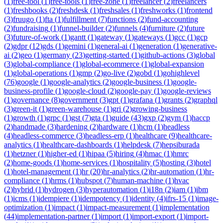
(
1
)
free-tool
(
1
)
free-tools
(
1
)
free-zone
(
1
)
freelancer
(
2
)
freelancers
(
1
)
freshbooks
(
2
)
freshdesk
(
1
)
freshsales
(
1
)
freshworks
(
1
)
frontend
(
3
)
fruugo
(
1
)
fta
(
1
)
fulfillment
(
7
)
functions
(
2
)
fund-accounting
(
2
)
fundraising
(
1
)
funnel-builder
(
2
)
funnels
(
4
)
furniture
(
2
)
future
(
3
)
future-of-work
(
1
)
gantt
(
1
)
gateway
(
1
)
gateways
(
1
)
gcc
(
1
)
gcp
(
2
)
gdpr
(
12
)
gds
(
1
)
gemini
(
1
)
general-ai
(
1
)
generation
(
1
)
generative-
ai
(
2
)
geo
(
1
)
germany
(
23
)
getting-started
(
1
)
github-actions
(
3
)
global
(
3
)
global-compliance
(
1
)
global-ecommerce
(
1
)
global-expansion
(
1
)
global-operations
(
1
)
gmp
(
2
)
go-live
(
2
)
gobd
(
1
)
gohighlevel
(
76
)
google
(
1
)
google-analytics
(
2
)
google-business
(
1
)
google-
business-profile
(
1
)
google-cloud
(
2
)
google-pay
(
1
)
google-reviews
(
1
)
governance
(
8
)
government
(
3
)
gpt
(
1
)
grafana
(
1
)
grants
(
2
)
graphql
(
3
)
green-it
(
1
)
green-warehouse
(
1
)
gri
(
2
)
growing-business
(
1
)
growth
(
1
)
grpc
(
1
)
gst
(
7
)
gta
(
1
)
guide
(
43
)
gxp
(
2
)
gym
(
1
)
haccp
(
2
)
handmade
(
3
)
hardening
(
2
)
hardware
(
1
)
hcm
(
1
)
headless
(
4
)
headless-commerce
(
3
)
headless-erp
(
1
)
healthcare
(
9
)
healthcare-
analytics
(
1
)
healthcare-dashboards
(
1
)
helpdesk
(
7
)
hepsiburada
(
1
)
hetzner
(
1
)
higher-ed
(
1
)
hipaa
(
5
)
hiring
(
4
)
hmac
(
1
)
hmrc
(
2
)
home-goods
(
1
)
home-services
(
1
)
hospitality
(
5
)
hosting
(
3
)
hotel
(
1
)
hotel-management
(
1
)
hr
(
20
)
hr-analytics
(
2
)
hr-automation
(
1
)
hr-
compliance
(
1
)
hrms
(
1
)
hubspot
(
7
)
human-machine
(
1
)
hvac
(
2
)
hybrid
(
1
)
hydrogen
(
3
)
hyperautomation
(
1
)
i18n
(
2
)
iam
(
1
)
ibm
(
1
)
icms
(
1
)
idempiere
(
1
)
idempotency
(
1
)
identity
(
4
)
ifrs-15
(
1
)
image-
optimization
(
1
)
impact
(
1
)
impact-measurement
(
1
)
implementation
(
44
)
implementation-partner
(
1
)
import
(
1
)
import-export
(
1
)
import-