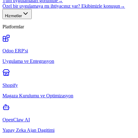
Tüm uygulamaları görüntüle
→
Özel bir uygulamaya mı ihtiyacınız var? Ekibimizle konuşun
→
Hizmetler
Platformlar
Odoo ERP'si
Uygulama ve Entegrasyon
Shopify
Magaza Kurulumu ve Optimizasyon
OpenClaw AI
Yapay Zeka Ajan Dagitimi