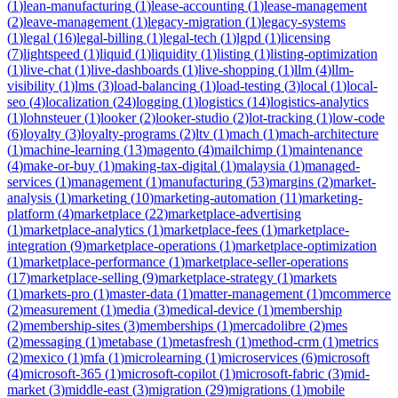
(
1
)
lean-manufacturing
(
1
)
lease-accounting
(
1
)
lease-management
(
2
)
leave-management
(
1
)
legacy-migration
(
1
)
legacy-systems
(
1
)
legal
(
16
)
legal-billing
(
1
)
legal-tech
(
1
)
lgpd
(
1
)
licensing
(
7
)
lightspeed
(
1
)
liquid
(
1
)
liquidity
(
1
)
listing
(
1
)
listing-optimization
(
1
)
live-chat
(
1
)
live-dashboards
(
1
)
live-shopping
(
1
)
llm
(
4
)
llm-
visibility
(
1
)
lms
(
3
)
load-balancing
(
1
)
load-testing
(
3
)
local
(
1
)
local-
seo
(
4
)
localization
(
24
)
logging
(
1
)
logistics
(
14
)
logistics-analytics
(
1
)
lohnsteuer
(
1
)
looker
(
2
)
looker-studio
(
2
)
lot-tracking
(
1
)
low-code
(
6
)
loyalty
(
3
)
loyalty-programs
(
2
)
ltv
(
1
)
mach
(
1
)
mach-architecture
(
1
)
machine-learning
(
13
)
magento
(
4
)
mailchimp
(
1
)
maintenance
(
4
)
make-or-buy
(
1
)
making-tax-digital
(
1
)
malaysia
(
1
)
managed-
services
(
1
)
management
(
1
)
manufacturing
(
53
)
margins
(
2
)
market-
analysis
(
1
)
marketing
(
10
)
marketing-automation
(
11
)
marketing-
platform
(
4
)
marketplace
(
22
)
marketplace-advertising
(
1
)
marketplace-analytics
(
1
)
marketplace-fees
(
1
)
marketplace-
integration
(
9
)
marketplace-operations
(
1
)
marketplace-optimization
(
1
)
marketplace-performance
(
1
)
marketplace-seller-operations
(
17
)
marketplace-selling
(
9
)
marketplace-strategy
(
1
)
markets
(
1
)
markets-pro
(
1
)
master-data
(
1
)
matter-management
(
1
)
mcommerce
(
2
)
measurement
(
1
)
media
(
3
)
medical-device
(
1
)
membership
(
2
)
membership-sites
(
3
)
memberships
(
1
)
mercadolibre
(
2
)
mes
(
2
)
messaging
(
1
)
metabase
(
1
)
metasfresh
(
1
)
method-crm
(
1
)
metrics
(
2
)
mexico
(
1
)
mfa
(
1
)
microlearning
(
1
)
microservices
(
6
)
microsoft
(
4
)
microsoft-365
(
1
)
microsoft-copilot
(
1
)
microsoft-fabric
(
3
)
mid-
market
(
3
)
middle-east
(
3
)
migration
(
29
)
migrations
(
1
)
mobile