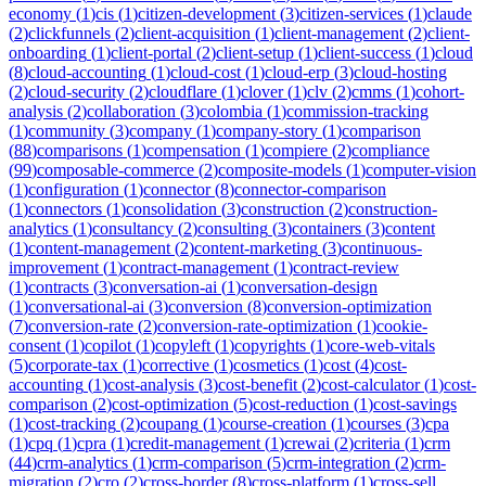
economy
(
1
)
cis
(
1
)
citizen-development
(
3
)
citizen-services
(
1
)
claude
(
2
)
clickfunnels
(
2
)
client-acquisition
(
1
)
client-management
(
2
)
client-
onboarding
(
1
)
client-portal
(
2
)
client-setup
(
1
)
client-success
(
1
)
cloud
(
8
)
cloud-accounting
(
1
)
cloud-cost
(
1
)
cloud-erp
(
3
)
cloud-hosting
(
2
)
cloud-security
(
2
)
cloudflare
(
1
)
clover
(
1
)
clv
(
2
)
cmms
(
1
)
cohort-
analysis
(
2
)
collaboration
(
3
)
colombia
(
1
)
commission-tracking
(
1
)
community
(
3
)
company
(
1
)
company-story
(
1
)
comparison
(
88
)
comparisons
(
1
)
compensation
(
1
)
compiere
(
2
)
compliance
(
99
)
composable-commerce
(
2
)
composite-models
(
1
)
computer-vision
(
1
)
configuration
(
1
)
connector
(
8
)
connector-comparison
(
1
)
connectors
(
1
)
consolidation
(
3
)
construction
(
2
)
construction-
analytics
(
1
)
consultancy
(
2
)
consulting
(
3
)
containers
(
3
)
content
(
1
)
content-management
(
2
)
content-marketing
(
3
)
continuous-
improvement
(
1
)
contract-management
(
1
)
contract-review
(
1
)
contracts
(
3
)
conversation-ai
(
1
)
conversation-design
(
1
)
conversational-ai
(
3
)
conversion
(
8
)
conversion-optimization
(
7
)
conversion-rate
(
2
)
conversion-rate-optimization
(
1
)
cookie-
consent
(
1
)
copilot
(
1
)
copyleft
(
1
)
copyrights
(
1
)
core-web-vitals
(
5
)
corporate-tax
(
1
)
corrective
(
1
)
cosmetics
(
1
)
cost
(
4
)
cost-
accounting
(
1
)
cost-analysis
(
3
)
cost-benefit
(
2
)
cost-calculator
(
1
)
cost-
comparison
(
2
)
cost-optimization
(
5
)
cost-reduction
(
1
)
cost-savings
(
1
)
cost-tracking
(
2
)
coupang
(
1
)
course-creation
(
1
)
courses
(
3
)
cpa
(
1
)
cpq
(
1
)
cpra
(
1
)
credit-management
(
1
)
crewai
(
2
)
criteria
(
1
)
crm
(
44
)
crm-analytics
(
1
)
crm-comparison
(
5
)
crm-integration
(
2
)
crm-
migration
(
2
)
cro
(
2
)
cross-border
(
8
)
cross-platform
(
1
)
cross-sell