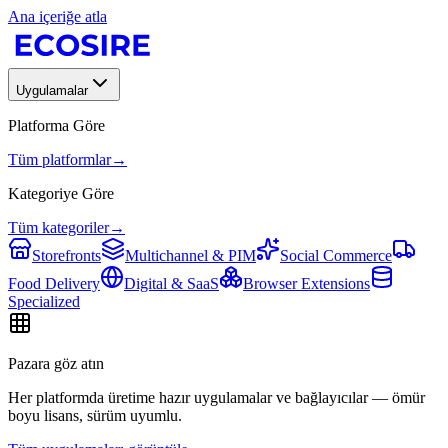
Ana içeriğe atla
Uygulamalar
Platforma Göre
Tüm platformlar
→
Kategoriye Göre
Tüm kategoriler
→
Storefronts
Multichannel & PIM
Social Commerce
Food Delivery
Digital & SaaS
Browser Extensions
Specialized
Pazara göz atın
Her platformda üretime hazır uygulamalar ve bağlayıcılar — ömür
boyu lisans, sürüm uyumlu.