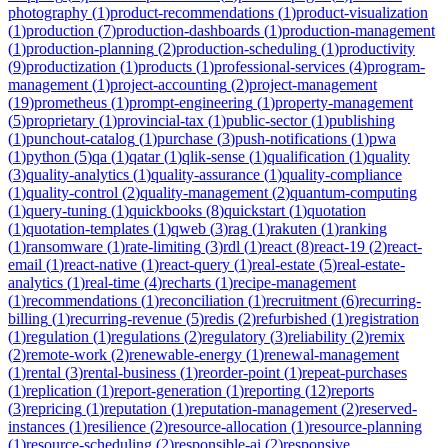
photography
(
1
)
product-recommendations
(
1
)
product-visualization
(
1
)
production
(
7
)
production-dashboards
(
1
)
production-management
(
1
)
production-planning
(
2
)
production-scheduling
(
1
)
productivity
(
9
)
productization
(
1
)
products
(
1
)
professional-services
(
4
)
program-
management
(
1
)
project-accounting
(
2
)
project-management
(
19
)
prometheus
(
1
)
prompt-engineering
(
1
)
property-management
(
5
)
proprietary
(
1
)
provincial-tax
(
1
)
public-sector
(
1
)
publishing
(
1
)
punchout-catalog
(
1
)
purchase
(
3
)
push-notifications
(
1
)
pwa
(
1
)
python
(
5
)
qa
(
1
)
qatar
(
1
)
qlik-sense
(
1
)
qualification
(
1
)
quality
(
3
)
quality-analytics
(
1
)
quality-assurance
(
1
)
quality-compliance
(
1
)
quality-control
(
2
)
quality-management
(
2
)
quantum-computing
(
1
)
query-tuning
(
1
)
quickbooks
(
8
)
quickstart
(
1
)
quotation
(
1
)
quotation-templates
(
1
)
qweb
(
3
)
rag
(
1
)
rakuten
(
1
)
ranking
(
1
)
ransomware
(
1
)
rate-limiting
(
3
)
rdl
(
1
)
react
(
8
)
react-19
(
2
)
react-
email
(
1
)
react-native
(
1
)
react-query
(
1
)
real-estate
(
5
)
real-estate-
analytics
(
1
)
real-time
(
4
)
recharts
(
1
)
recipe-management
(
1
)
recommendations
(
1
)
reconciliation
(
1
)
recruitment
(
6
)
recurring-
billing
(
1
)
recurring-revenue
(
5
)
redis
(
2
)
refurbished
(
1
)
registration
(
1
)
regulation
(
1
)
regulations
(
2
)
regulatory
(
3
)
reliability
(
2
)
remix
(
2
)
remote-work
(
2
)
renewable-energy
(
1
)
renewal-management
(
1
)
rental
(
3
)
rental-business
(
1
)
reorder-point
(
1
)
repeat-purchases
(
1
)
replication
(
1
)
report-generation
(
1
)
reporting
(
12
)
reports
(
3
)
repricing
(
1
)
reputation
(
1
)
reputation-management
(
2
)
reserved-
instances
(
1
)
resilience
(
2
)
resource-allocation
(
1
)
resource-planning
(
1
)
resource-scheduling
(
2
)
responsible-ai
(
2
)
responsive