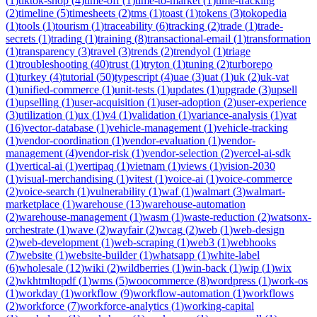
(
1
)
tiktok-shop
(
4
)
time-off
(
1
)
time-to-market
(
1
)
time-tracking
(
2
)
timeline
(
5
)
timesheets
(
2
)
tms
(
1
)
toast
(
1
)
tokens
(
3
)
tokopedia
(
1
)
tools
(
1
)
tourism
(
1
)
traceability
(
6
)
tracking
(
2
)
trade
(
1
)
trade-
secrets
(
1
)
trading
(
1
)
training
(
8
)
transactional-email
(
1
)
transformation
(
1
)
transparency
(
3
)
travel
(
3
)
trends
(
2
)
trendyol
(
1
)
triage
(
1
)
troubleshooting
(
40
)
trust
(
1
)
tryton
(
1
)
tuning
(
2
)
turborepo
(
1
)
turkey
(
4
)
tutorial
(
50
)
typescript
(
4
)
uae
(
3
)
uat
(
1
)
uk
(
2
)
uk-vat
(
1
)
unified-commerce
(
1
)
unit-tests
(
1
)
updates
(
1
)
upgrade
(
3
)
upsell
(
1
)
upselling
(
1
)
user-acquisition
(
1
)
user-adoption
(
2
)
user-experience
(
3
)
utilization
(
1
)
ux
(
1
)
v4
(
1
)
validation
(
1
)
variance-analysis
(
1
)
vat
(
16
)
vector-database
(
1
)
vehicle-management
(
1
)
vehicle-tracking
(
1
)
vendor-coordination
(
1
)
vendor-evaluation
(
1
)
vendor-
management
(
4
)
vendor-risk
(
1
)
vendor-selection
(
2
)
vercel-ai-sdk
(
1
)
vertical-ai
(
1
)
vertipaq
(
1
)
vietnam
(
1
)
views
(
1
)
vision-2030
(
1
)
visual-merchandising
(
1
)
vitest
(
1
)
voice-ai
(
1
)
voice-commerce
(
2
)
voice-search
(
1
)
vulnerability
(
1
)
waf
(
1
)
walmart
(
3
)
walmart-
marketplace
(
1
)
warehouse
(
13
)
warehouse-automation
(
2
)
warehouse-management
(
1
)
wasm
(
1
)
waste-reduction
(
2
)
watsonx-
orchestrate
(
1
)
wave
(
2
)
wayfair
(
2
)
wcag
(
2
)
web
(
1
)
web-design
(
2
)
web-development
(
1
)
web-scraping
(
1
)
web3
(
1
)
webhooks
(
7
)
website
(
1
)
website-builder
(
1
)
whatsapp
(
1
)
white-label
(
6
)
wholesale
(
12
)
wiki
(
2
)
wildberries
(
1
)
win-back
(
1
)
wip
(
1
)
wix
(
2
)
wkhtmltopdf
(
1
)
wms
(
5
)
woocommerce
(
8
)
wordpress
(
1
)
work-os
(
1
)
workday
(
1
)
workflow
(
9
)
workflow-automation
(
1
)
workflows
(
2
)
workforce
(
7
)
workforce-analytics
(
1
)
working-capital