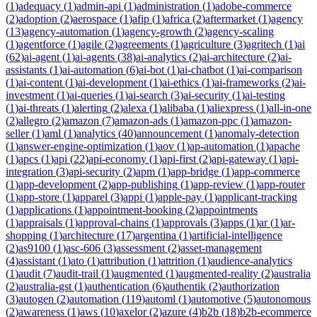
(
1
)
adequacy
(
1
)
admin-api
(
1
)
administration
(
1
)
adobe-commerce
(
2
)
adoption
(
2
)
aerospace
(
1
)
afip
(
1
)
africa
(
2
)
aftermarket
(
1
)
agency
(
13
)
agency-automation
(
1
)
agency-growth
(
2
)
agency-scaling
(
1
)
agentforce
(
1
)
agile
(
2
)
agreements
(
1
)
agriculture
(
3
)
agritech
(
1
)
ai
(
62
)
ai-agent
(
1
)
ai-agents
(
38
)
ai-analytics
(
2
)
ai-architecture
(
2
)
ai-
assistants
(
1
)
ai-automation
(
6
)
ai-bot
(
1
)
ai-chatbot
(
1
)
ai-comparison
(
1
)
ai-content
(
1
)
ai-development
(
1
)
ai-ethics
(
1
)
ai-frameworks
(
2
)
ai-
investment
(
1
)
ai-queries
(
1
)
ai-search
(
3
)
ai-security
(
1
)
ai-testing
(
1
)
ai-threats
(
1
)
alerting
(
2
)
alexa
(
1
)
alibaba
(
1
)
aliexpress
(
1
)
all-in-one
(
2
)
allegro
(
2
)
amazon
(
7
)
amazon-ads
(
1
)
amazon-ppc
(
1
)
amazon-
seller
(
1
)
aml
(
1
)
analytics
(
40
)
announcement
(
1
)
anomaly-detection
(
1
)
answer-engine-optimization
(
1
)
aov
(
1
)
ap-automation
(
1
)
apache
(
1
)
apcs
(
1
)
api
(
22
)
api-economy
(
1
)
api-first
(
2
)
api-gateway
(
1
)
api-
integration
(
3
)
api-security
(
2
)
apm
(
1
)
app-bridge
(
1
)
app-commerce
(
1
)
app-development
(
2
)
app-publishing
(
1
)
app-review
(
1
)
app-router
(
1
)
app-store
(
1
)
apparel
(
3
)
appi
(
1
)
apple-pay
(
1
)
applicant-tracking
(
1
)
applications
(
1
)
appointment-booking
(
2
)
appointments
(
1
)
appraisals
(
1
)
approval-chains
(
1
)
approvals
(
3
)
apps
(
1
)
ar
(
1
)
ar-
shopping
(
1
)
architecture
(
17
)
argentina
(
1
)
artificial-intelligence
(
2
)
as9100
(
1
)
asc-606
(
3
)
assessment
(
2
)
asset-management
(
4
)
assistant
(
1
)
ato
(
1
)
attribution
(
1
)
attrition
(
1
)
audience-analytics
(
1
)
audit
(
7
)
audit-trail
(
1
)
augmented
(
1
)
augmented-reality
(
2
)
australia
(
2
)
australia-gst
(
1
)
authentication
(
6
)
authentik
(
2
)
authorization
(
3
)
autogen
(
2
)
automation
(
119
)
automl
(
1
)
automotive
(
5
)
autonomous
(
2
)
awareness
(
1
)
aws
(
10
)
axelor
(
2
)
azure
(
4
)
b2b
(
18
)
b2b-ecommerce