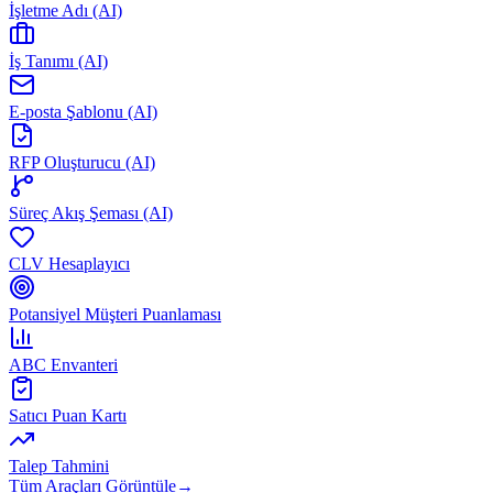
İşletme Adı (AI)
İş Tanımı (AI)
E-posta Şablonu (AI)
RFP Oluşturucu (AI)
Süreç Akış Şeması (AI)
CLV Hesaplayıcı
Potansiyel Müşteri Puanlaması
ABC Envanteri
Satıcı Puan Kartı
Talep Tahmini
Tüm Araçları Görüntüle
→