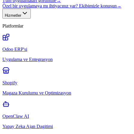
Tüm uygulamaları görüntüle
→
Özel bir uygulamaya mı ihtiyacınız var? Ekibimizle konuşun
→
Hizmetler
Platformlar
Odoo ERP'si
Uygulama ve Entegrasyon
Shopify
Magaza Kurulumu ve Optimizasyon
OpenClaw AI
Yapay Zeka Ajan Dagitimi