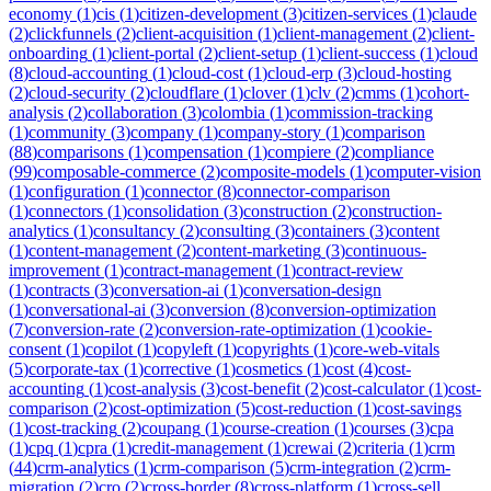
economy
(
1
)
cis
(
1
)
citizen-development
(
3
)
citizen-services
(
1
)
claude
(
2
)
clickfunnels
(
2
)
client-acquisition
(
1
)
client-management
(
2
)
client-
onboarding
(
1
)
client-portal
(
2
)
client-setup
(
1
)
client-success
(
1
)
cloud
(
8
)
cloud-accounting
(
1
)
cloud-cost
(
1
)
cloud-erp
(
3
)
cloud-hosting
(
2
)
cloud-security
(
2
)
cloudflare
(
1
)
clover
(
1
)
clv
(
2
)
cmms
(
1
)
cohort-
analysis
(
2
)
collaboration
(
3
)
colombia
(
1
)
commission-tracking
(
1
)
community
(
3
)
company
(
1
)
company-story
(
1
)
comparison
(
88
)
comparisons
(
1
)
compensation
(
1
)
compiere
(
2
)
compliance
(
99
)
composable-commerce
(
2
)
composite-models
(
1
)
computer-vision
(
1
)
configuration
(
1
)
connector
(
8
)
connector-comparison
(
1
)
connectors
(
1
)
consolidation
(
3
)
construction
(
2
)
construction-
analytics
(
1
)
consultancy
(
2
)
consulting
(
3
)
containers
(
3
)
content
(
1
)
content-management
(
2
)
content-marketing
(
3
)
continuous-
improvement
(
1
)
contract-management
(
1
)
contract-review
(
1
)
contracts
(
3
)
conversation-ai
(
1
)
conversation-design
(
1
)
conversational-ai
(
3
)
conversion
(
8
)
conversion-optimization
(
7
)
conversion-rate
(
2
)
conversion-rate-optimization
(
1
)
cookie-
consent
(
1
)
copilot
(
1
)
copyleft
(
1
)
copyrights
(
1
)
core-web-vitals
(
5
)
corporate-tax
(
1
)
corrective
(
1
)
cosmetics
(
1
)
cost
(
4
)
cost-
accounting
(
1
)
cost-analysis
(
3
)
cost-benefit
(
2
)
cost-calculator
(
1
)
cost-
comparison
(
2
)
cost-optimization
(
5
)
cost-reduction
(
1
)
cost-savings
(
1
)
cost-tracking
(
2
)
coupang
(
1
)
course-creation
(
1
)
courses
(
3
)
cpa
(
1
)
cpq
(
1
)
cpra
(
1
)
credit-management
(
1
)
crewai
(
2
)
criteria
(
1
)
crm
(
44
)
crm-analytics
(
1
)
crm-comparison
(
5
)
crm-integration
(
2
)
crm-
migration
(
2
)
cro
(
2
)
cross-border
(
8
)
cross-platform
(
1
)
cross-sell