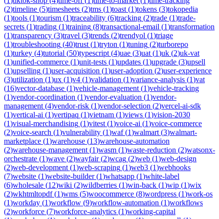
(
1
)
tiktok-shop
(
4
)
time-off
(
1
)
time-to-market
(
1
)
time-tracking
(
2
)
timeline
(
5
)
timesheets
(
2
)
tms
(
1
)
toast
(
1
)
tokens
(
3
)
tokopedia
(
1
)
tools
(
1
)
tourism
(
1
)
traceability
(
6
)
tracking
(
2
)
trade
(
1
)
trade-
secrets
(
1
)
trading
(
1
)
training
(
8
)
transactional-email
(
1
)
transformation
(
1
)
transparency
(
3
)
travel
(
3
)
trends
(
2
)
trendyol
(
1
)
triage
(
1
)
troubleshooting
(
40
)
trust
(
1
)
tryton
(
1
)
tuning
(
2
)
turborepo
(
1
)
turkey
(
4
)
tutorial
(
50
)
typescript
(
4
)
uae
(
3
)
uat
(
1
)
uk
(
2
)
uk-vat
(
1
)
unified-commerce
(
1
)
unit-tests
(
1
)
updates
(
1
)
upgrade
(
3
)
upsell
(
1
)
upselling
(
1
)
user-acquisition
(
1
)
user-adoption
(
2
)
user-experience
(
3
)
utilization
(
1
)
ux
(
1
)
v4
(
1
)
validation
(
1
)
variance-analysis
(
1
)
vat
(
16
)
vector-database
(
1
)
vehicle-management
(
1
)
vehicle-tracking
(
1
)
vendor-coordination
(
1
)
vendor-evaluation
(
1
)
vendor-
management
(
4
)
vendor-risk
(
1
)
vendor-selection
(
2
)
vercel-ai-sdk
(
1
)
vertical-ai
(
1
)
vertipaq
(
1
)
vietnam
(
1
)
views
(
1
)
vision-2030
(
1
)
visual-merchandising
(
1
)
vitest
(
1
)
voice-ai
(
1
)
voice-commerce
(
2
)
voice-search
(
1
)
vulnerability
(
1
)
waf
(
1
)
walmart
(
3
)
walmart-
marketplace
(
1
)
warehouse
(
13
)
warehouse-automation
(
2
)
warehouse-management
(
1
)
wasm
(
1
)
waste-reduction
(
2
)
watsonx-
orchestrate
(
1
)
wave
(
2
)
wayfair
(
2
)
wcag
(
2
)
web
(
1
)
web-design
(
2
)
web-development
(
1
)
web-scraping
(
1
)
web3
(
1
)
webhooks
(
7
)
website
(
1
)
website-builder
(
1
)
whatsapp
(
1
)
white-label
(
6
)
wholesale
(
12
)
wiki
(
2
)
wildberries
(
1
)
win-back
(
1
)
wip
(
1
)
wix
(
2
)
wkhtmltopdf
(
1
)
wms
(
5
)
woocommerce
(
8
)
wordpress
(
1
)
work-os
(
1
)
workday
(
1
)
workflow
(
9
)
workflow-automation
(
1
)
workflows
(
2
)
workforce
(
7
)
workforce-analytics
(
1
)
working-capital