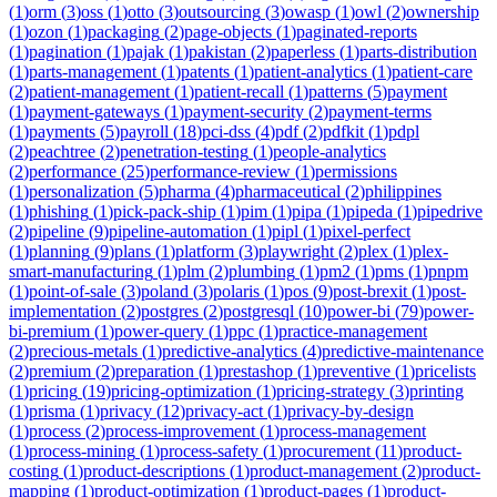
(
1
)
orm
(
3
)
oss
(
1
)
otto
(
3
)
outsourcing
(
3
)
owasp
(
1
)
owl
(
2
)
ownership
(
1
)
ozon
(
1
)
packaging
(
2
)
page-objects
(
1
)
paginated-reports
(
1
)
pagination
(
1
)
pajak
(
1
)
pakistan
(
2
)
paperless
(
1
)
parts-distribution
(
1
)
parts-management
(
1
)
patents
(
1
)
patient-analytics
(
1
)
patient-care
(
2
)
patient-management
(
1
)
patient-recall
(
1
)
patterns
(
5
)
payment
(
1
)
payment-gateways
(
1
)
payment-security
(
2
)
payment-terms
(
1
)
payments
(
5
)
payroll
(
18
)
pci-dss
(
4
)
pdf
(
2
)
pdfkit
(
1
)
pdpl
(
2
)
peachtree
(
2
)
penetration-testing
(
1
)
people-analytics
(
2
)
performance
(
25
)
performance-review
(
1
)
permissions
(
1
)
personalization
(
5
)
pharma
(
4
)
pharmaceutical
(
2
)
philippines
(
1
)
phishing
(
1
)
pick-pack-ship
(
1
)
pim
(
1
)
pipa
(
1
)
pipeda
(
1
)
pipedrive
(
2
)
pipeline
(
9
)
pipeline-automation
(
1
)
pipl
(
1
)
pixel-perfect
(
1
)
planning
(
9
)
plans
(
1
)
platform
(
3
)
playwright
(
2
)
plex
(
1
)
plex-
smart-manufacturing
(
1
)
plm
(
2
)
plumbing
(
1
)
pm2
(
1
)
pms
(
1
)
pnpm
(
1
)
point-of-sale
(
3
)
poland
(
3
)
polaris
(
1
)
pos
(
9
)
post-brexit
(
1
)
post-
implementation
(
2
)
postgres
(
2
)
postgresql
(
10
)
power-bi
(
79
)
power-
bi-premium
(
1
)
power-query
(
1
)
ppc
(
1
)
practice-management
(
2
)
precious-metals
(
1
)
predictive-analytics
(
4
)
predictive-maintenance
(
2
)
premium
(
2
)
preparation
(
1
)
prestashop
(
1
)
preventive
(
1
)
pricelists
(
1
)
pricing
(
19
)
pricing-optimization
(
1
)
pricing-strategy
(
3
)
printing
(
1
)
prisma
(
1
)
privacy
(
12
)
privacy-act
(
1
)
privacy-by-design
(
1
)
process
(
2
)
process-improvement
(
1
)
process-management
(
1
)
process-mining
(
1
)
process-safety
(
1
)
procurement
(
11
)
product-
costing
(
1
)
product-descriptions
(
1
)
product-management
(
2
)
product-
mapping
(
1
)
product-optimization
(
1
)
product-pages
(
1
)
product-