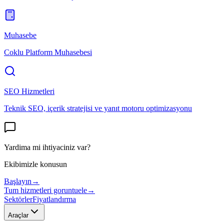
Muhasebe
Coklu Platform Muhasebesi
SEO Hizmetleri
Teknik SEO, içerik stratejisi ve yanıt motoru optimizasyonu
Yardima mi ihtiyaciniz var?
Ekibimizle konusun
Başlayın
→
Tum hizmetleri goruntuele
→
Sektörler
Fiyatlandırma
Araçlar