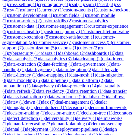
(
1
)
cross-selling
(
1
)
cryptography
(
1
)
csat
(
1
)
cspm
(
1
)
csrd
(
3
)
css
(
2
)
csv
(
1
)
culture
(
1
)
currency
(
1
)
custom-agents
(
1
)
custom-checkout
(
1
)
custom-development
(
1
)
custom-fields
(
1
)
custom-module
(
1
)
custom-orders
(
2
)
custom-skills
(
2
)
customer-analytics
(
2
)
customer-data
(
1
)
customer-engagement
(
3
)
customer-experience
(
5
)
customer-health
(
1
)
customer-journey
(
1
)
customer-lifetime-value
(
3
)
customer-retention
(
5
)
customer-satisfaction
(
1
)
customer-
segmentation
(
2
)
customer-service
(
7
)
customer-success
(
5
)
customer-
support
(
7
)
customization
(
5
)
customs
(
1
)
cutover
(
2
)
cx
(
1
)
cybersecurity
(
14
)
daraz
(
1
)
dashboard
(
2
)
dashboards
(
16
)
data
(
5
)
data-analysis
(
3
)
data-analytics
(
3
)
data-cleanup
(
2
)
data-driven
(
3
)
data-extraction
(
2
)
data-fetching
(
1
)
data-governance
(
1
)
data-
handling
(
1
)
data-hygiene
(
1
)
data-integration
(
2
)
data-lifecycle
(
1
)
data-literacy
(
1
)
data-mapping
(
1
)
data-mesh
(
1
)
data-migration
(
8
)
data-modeling
(
5
)
data-pipeline
(
1
)
data-platform
(
2
)
data-
preparation
(
1
)
data-privacy
(
4
)
data-protection
(
14
)
data-quality
(
4
)
data-refresh
(
2
)
data-residency
(
2
)
data-retention
(
1
)
data-transfer
(
4
)
data-visualization
(
5
)
data-warehouse
(
2
)
database
(
7
)
dataflows
(
1
)
datev
(
1
)
dawn
(
1
)
dax
(
7
)
deal-management
(
1
)
dealer
(
1
)
debugging
(
1
)
decentralized
(
1
)
decision
(
1
)
decision-framework
(
1
)
decision-making
(
1
)
decision-matrix
(
1
)
decision-tree
(
1
)
decorators
(
1
)
defect-detection
(
1
)
deliverability
(
1
)
delivery
(
1
)
delmiaworks
(
1
)
demand-forecasting
(
3
)
demand-planning
(
4
)
demand-sensing
(
1
)
dental
(
1
)
deployment
(
10
)
deployment-pipelines
(
1
)
design
(
2
)
design-system
(
1
)
developer
(
1
)
development
(
13
)
device-