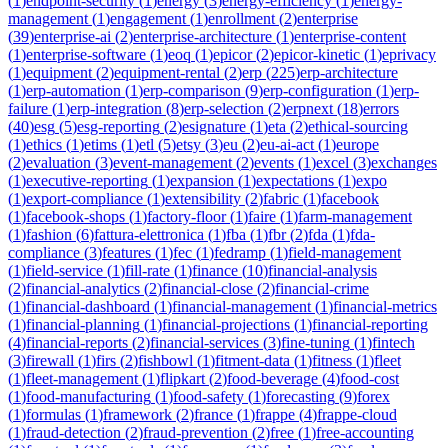
(
1
)
endpoint-security
(
1
)
energy
(
3
)
energy-efficiency
(
1
)
energy-
management
(
1
)
engagement
(
1
)
enrollment
(
2
)
enterprise
(
39
)
enterprise-ai
(
2
)
enterprise-architecture
(
1
)
enterprise-content
(
1
)
enterprise-software
(
1
)
eoq
(
1
)
epicor
(
2
)
epicor-kinetic
(
1
)
eprivacy
(
1
)
equipment
(
2
)
equipment-rental
(
2
)
erp
(
225
)
erp-architecture
(
1
)
erp-automation
(
1
)
erp-comparison
(
9
)
erp-configuration
(
1
)
erp-
failure
(
1
)
erp-integration
(
8
)
erp-selection
(
2
)
erpnext
(
18
)
errors
(
40
)
esg
(
5
)
esg-reporting
(
2
)
esignature
(
1
)
eta
(
2
)
ethical-sourcing
(
1
)
ethics
(
1
)
etims
(
1
)
etl
(
5
)
etsy
(
3
)
eu
(
2
)
eu-ai-act
(
1
)
europe
(
2
)
evaluation
(
3
)
event-management
(
2
)
events
(
1
)
excel
(
3
)
exchanges
(
1
)
executive-reporting
(
1
)
expansion
(
1
)
expectations
(
1
)
expo
(
1
)
export-compliance
(
1
)
extensibility
(
2
)
fabric
(
1
)
facebook
(
1
)
facebook-shops
(
1
)
factory-floor
(
1
)
faire
(
1
)
farm-management
(
1
)
fashion
(
6
)
fattura-elettronica
(
1
)
fba
(
1
)
fbr
(
2
)
fda
(
1
)
fda-
compliance
(
3
)
features
(
1
)
fec
(
1
)
fedramp
(
1
)
field-management
(
1
)
field-service
(
1
)
fill-rate
(
1
)
finance
(
10
)
financial-analysis
(
2
)
financial-analytics
(
2
)
financial-close
(
2
)
financial-crime
(
1
)
financial-dashboard
(
1
)
financial-management
(
1
)
financial-metrics
(
1
)
financial-planning
(
1
)
financial-projections
(
1
)
financial-reporting
(
4
)
financial-reports
(
2
)
financial-services
(
3
)
fine-tuning
(
1
)
fintech
(
3
)
firewall
(
1
)
firs
(
2
)
fishbowl
(
1
)
fitment-data
(
1
)
fitness
(
1
)
fleet
(
1
)
fleet-management
(
1
)
flipkart
(
2
)
food-beverage
(
4
)
food-cost
(
1
)
food-manufacturing
(
1
)
food-safety
(
1
)
forecasting
(
9
)
forex
(
1
)
formulas
(
1
)
framework
(
2
)
france
(
1
)
frappe
(
4
)
frappe-cloud
(
1
)
fraud-detection
(
2
)
fraud-prevention
(
2
)
free
(
1
)
free-accounting