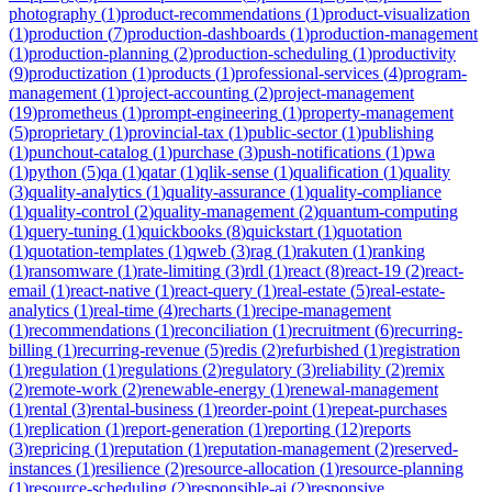
photography
(
1
)
product-recommendations
(
1
)
product-visualization
(
1
)
production
(
7
)
production-dashboards
(
1
)
production-management
(
1
)
production-planning
(
2
)
production-scheduling
(
1
)
productivity
(
9
)
productization
(
1
)
products
(
1
)
professional-services
(
4
)
program-
management
(
1
)
project-accounting
(
2
)
project-management
(
19
)
prometheus
(
1
)
prompt-engineering
(
1
)
property-management
(
5
)
proprietary
(
1
)
provincial-tax
(
1
)
public-sector
(
1
)
publishing
(
1
)
punchout-catalog
(
1
)
purchase
(
3
)
push-notifications
(
1
)
pwa
(
1
)
python
(
5
)
qa
(
1
)
qatar
(
1
)
qlik-sense
(
1
)
qualification
(
1
)
quality
(
3
)
quality-analytics
(
1
)
quality-assurance
(
1
)
quality-compliance
(
1
)
quality-control
(
2
)
quality-management
(
2
)
quantum-computing
(
1
)
query-tuning
(
1
)
quickbooks
(
8
)
quickstart
(
1
)
quotation
(
1
)
quotation-templates
(
1
)
qweb
(
3
)
rag
(
1
)
rakuten
(
1
)
ranking
(
1
)
ransomware
(
1
)
rate-limiting
(
3
)
rdl
(
1
)
react
(
8
)
react-19
(
2
)
react-
email
(
1
)
react-native
(
1
)
react-query
(
1
)
real-estate
(
5
)
real-estate-
analytics
(
1
)
real-time
(
4
)
recharts
(
1
)
recipe-management
(
1
)
recommendations
(
1
)
reconciliation
(
1
)
recruitment
(
6
)
recurring-
billing
(
1
)
recurring-revenue
(
5
)
redis
(
2
)
refurbished
(
1
)
registration
(
1
)
regulation
(
1
)
regulations
(
2
)
regulatory
(
3
)
reliability
(
2
)
remix
(
2
)
remote-work
(
2
)
renewable-energy
(
1
)
renewal-management
(
1
)
rental
(
3
)
rental-business
(
1
)
reorder-point
(
1
)
repeat-purchases
(
1
)
replication
(
1
)
report-generation
(
1
)
reporting
(
12
)
reports
(
3
)
repricing
(
1
)
reputation
(
1
)
reputation-management
(
2
)
reserved-
instances
(
1
)
resilience
(
2
)
resource-allocation
(
1
)
resource-planning
(
1
)
resource-scheduling
(
2
)
responsible-ai
(
2
)
responsive