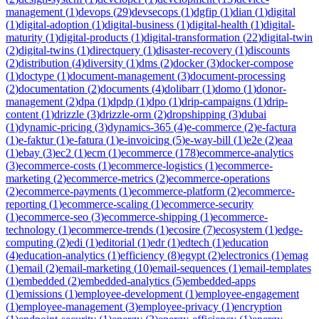
management
(
1
)
devops
(
29
)
devsecops
(
1
)
dgfip
(
1
)
dian
(
1
)
digital
(
1
)
digital-adoption
(
1
)
digital-business
(
1
)
digital-health
(
1
)
digital-
maturity
(
1
)
digital-products
(
1
)
digital-transformation
(
22
)
digital-twin
(
2
)
digital-twins
(
1
)
directquery
(
1
)
disaster-recovery
(
1
)
discounts
(
2
)
distribution
(
4
)
diversity
(
1
)
dms
(
2
)
docker
(
3
)
docker-compose
(
1
)
doctype
(
1
)
document-management
(
3
)
document-processing
(
2
)
documentation
(
2
)
documents
(
4
)
dolibarr
(
1
)
domo
(
1
)
donor-
management
(
2
)
dpa
(
1
)
dpdp
(
1
)
dpo
(
1
)
drip-campaigns
(
1
)
drip-
content
(
1
)
drizzle
(
3
)
drizzle-orm
(
2
)
dropshipping
(
3
)
dubai
(
1
)
dynamic-pricing
(
3
)
dynamics-365
(
4
)
e-commerce
(
2
)
e-factura
(
1
)
e-faktur
(
1
)
e-fatura
(
1
)
e-invoicing
(
5
)
e-way-bill
(
1
)
e2e
(
2
)
eaa
(
1
)
ebay
(
3
)
ec2
(
1
)
ecm
(
1
)
ecommerce
(
178
)
ecommerce-analytics
(
3
)
ecommerce-costs
(
1
)
ecommerce-logistics
(
1
)
ecommerce-
marketing
(
2
)
ecommerce-metrics
(
2
)
ecommerce-operations
(
2
)
ecommerce-payments
(
1
)
ecommerce-platform
(
2
)
ecommerce-
reporting
(
1
)
ecommerce-scaling
(
1
)
ecommerce-security
(
1
)
ecommerce-seo
(
3
)
ecommerce-shipping
(
1
)
ecommerce-
technology
(
1
)
ecommerce-trends
(
1
)
ecosire
(
7
)
ecosystem
(
1
)
edge-
computing
(
2
)
edi
(
1
)
editorial
(
1
)
edr
(
1
)
edtech
(
1
)
education
(
4
)
education-analytics
(
1
)
efficiency
(
8
)
egypt
(
2
)
electronics
(
1
)
emag
(
1
)
email
(
2
)
email-marketing
(
10
)
email-sequences
(
1
)
email-templates
(
1
)
embedded
(
2
)
embedded-analytics
(
5
)
embedded-apps
(
1
)
emissions
(
1
)
employee-development
(
1
)
employee-engagement
(
1
)
employee-management
(
3
)
employee-privacy
(
1
)
encryption