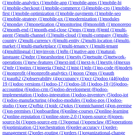
(
1
)
mobile-analytics
(
1
)
mobile-app
(
1
)
mobile-apps
(
1
)
mobile-bi
(
1
)
mobile-checkout
(
1
)
mobile-commerce
(
14
)
mobile-cro
(
1
)
mobile-
first
(
1
)
mobile-optimization
(
1
)
mobile-payments
(
1
)
mobile-seo
(
1
)
mobile-strategy
(
1
)
mobile-ux
(
1
)
modernization
(
1
)
modules
(
2
)
monday
(
3
)
monetization
(
2
)
monitoring
(
8
)
monolith
(
1
)
monorepo
(
2
)
month-end
(
1
)
month-end-close
(
2
)
mps
(
1
)
mrp
(
6
)
mtd
(
1
)
multi-
agent
(
5
)
multi-channel
(
13
)
multi-cloud
(
1
)
multi-company
(
3
)
multi-
country
(
2
)
multi-currency
(
6
)
multi-entity
(
2
)
multi-location
(
4
)
multi-
market
(
1
)
multi-marketplace
(
1
)
multi-tenancy
(
1
)
multi-tenant
(
4
)
multilingual
(
1
)
myinvois
(
1
)
n8n
(
1
)
native-app
(
1
)
natural-
language
(
2
)
ndpr
(
1
)
nearshoring
(
1
)
nestjs
(
5
)
netsuite
(
5
)
network-
operations
(
1
)
new-features
(
3
)
next-intl
(
1
)
next-js
(
1
)
nextjs
(
4
)
nexus
(
2
)
nfe
(
1
)
nginx
(
1
)
nigeria
(
3
)
nis2
(
1
)
nist
(
1
)
nlp
(
1
)
no-code
(
6
)
nodejs
(
1
)
nonprofit
(
4
)
nonprofit-analytics
(
1
)
noon
(
2
)
nps
(
1
)
oauth
(
1
)
oauth2
(
2
)
observability
(
4
)
occupancy
(
1
)
ocr
(
2
)
odoo
(
446
)
odoo
19
(
1
)
odoo versions
(
1
)
odoo-17
(
1
)
odoo-18
(
1
)
odoo-19
(
16
)
odoo-
accounting
(
6
)
odoo-crm
(
5
)
odoo-development
(
8
)
odoo-
implementation
(
1
)
odoo-integration
(
1
)
odoo-inventory
(
5
)
odoo-iot
(
1
)
odoo-manufacturing
(
4
)
odoo-modules
(
1
)
odoo-pos
(
1
)
odoo-
studio
(
1
)
oee
(
2
)
ofbiz
(
1
)
oidc
(
2
)
okrs
(
1
)
omnichannel
(
4
)
on-premise
(
1
)
on-premises
(
1
)
onboarding
(
6
)
online-courses
(
2
)
online-learning
(
2
)
online-reputation
(
1
)
online-store-2.0
(
1
)
open-source
(
6
)
open-
source-bi
(
1
)
open-source-erp
(
13
)
openai
(
1
)
openclaw
(
85
)
operations
(
6
)
optimization
(
21
)
orchestration
(
6
)
order-accuracy
(
1
)
order-
management
(
2
)
order-routing
(
1
)
orders
(
1
)
organizational-change