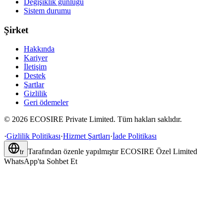
Değişiklik günlüğü
Sistem durumu
Şirket
Hakkında
Kariyer
İletişim
Destek
Şartlar
Gizlilik
Geri ödemeler
©
2026
ECOSIRE Private Limited. Tüm hakları saklıdır.
·
Gizlilik Politikası
·
Hizmet Şartları
·
İade Politikası
Tarafından özenle yapılmıştır
ECOSIRE Özel Limited
tr
WhatsApp'ta Sohbet Et