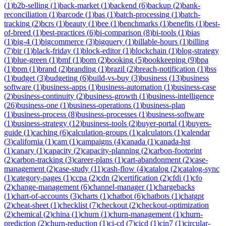
(
1
)
b2b-selling
(
1
)
back-market
(
1
)
backend
(
6
)
backup
(
2
)
bank-
reconciliation
(
1
)
barcode
(
1
)
bas
(
1
)
batch-processing
(
1
)
batch-
tracking
(
2
)
bcrs
(
1
)
beauty
(
1
)
bee
(
1
)
benchmarks
(
1
)
benefits
(
1
)
best-
of-breed
(
1
)
best-practices
(
6
)
bi-comparison
(
8
)
bi-tools
(
1
)
bias
(
1
)
big-4
(
1
)
bigcommerce
(
3
)
bigquery
(
1
)
billable-hours
(
1
)
billing
(
7
)
bir
(
1
)
black-friday
(
1
)
block-editor
(
1
)
blockchain
(
1
)
blog-strategy
(
1
)
blue-green
(
1
)
bmf
(
1
)
bom
(
2
)
booking
(
5
)
bookkeeping
(
9
)
bpa
(
1
)
bpm
(
1
)
brand
(
2
)
branding
(
1
)
brazil
(
2
)
breach-notification
(
1
)
bss
(
1
)
budget
(
3
)
budgeting
(
6
)
build-vs-buy
(
3
)
business
(
13
)
business
software
(
1
)
business-apps
(
1
)
business-automation
(
1
)
business-case
(
2
)
business-continuity
(
2
)
business-growth
(
1
)
business-intelligence
(
26
)
business-one
(
1
)
business-operations
(
1
)
business-plan
(
1
)
business-process
(
8
)
business-processes
(
1
)
business-software
(
1
)
business-strategy
(
12
)
business-tools
(
2
)
buyer-portal
(
1
)
buyers-
guide
(
1
)
caching
(
6
)
calculation-groups
(
1
)
calculators
(
1
)
calendar
(
3
)
california
(
1
)
cam
(
1
)
campaigns
(
4
)
canada
(
1
)
canada-hst
(
1
)
canary
(
1
)
capacity
(
2
)
capacity-planning
(
2
)
carbon-footprint
(
2
)
carbon-tracking
(
3
)
career-plans
(
1
)
cart-abandonment
(
2
)
case-
management
(
2
)
case-study
(
11
)
cash-flow
(
4
)
catalog
(
2
)
catalog-sync
(
1
)
category-pages
(
1
)
ccpa
(
2
)
cdn
(
2
)
certification
(
2
)
cfdi
(
1
)
cfo
(
2
)
change-management
(
6
)
channel-manager
(
1
)
chargebacks
(
1
)
chart-of-accounts
(
3
)
charts
(
1
)
chatbot
(
6
)
chatbots
(
1
)
chatgpt
(
2
)
cheat-sheet
(
1
)
checklist
(
7
)
checkout
(
2
)
checkout-optimization
(
2
)
chemical
(
2
)
china
(
1
)
churn
(
1
)
churn-management
(
1
)
churn-
prediction
(
2
)
churn-reduction
(
1
)
ci-cd
(
7
)
cicd
(
1
)
cin7
(
1
)
circular-