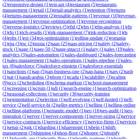
(
2
)
responsive-design
(
1
)
rest-api
(
4
)
restaurant
(
5
)
restaurant-
management
(
1
)
retail
(
13
)
retail-analytics
(
1
)
retention
(
9
)
returns
(
4
)
returns-management
(
2
)
reusable-patterns
(
1
)
revenue
(
10
)
revenue-
management
(
1
)
revenue-optimization
(
1
)
revenue-recognition
(
5
)
reverse-logistics
(
2
)
reviews
(
5
)
rfid
(
2
)
rfm
(
1
)
rfm-analysis
(
1
)
rfp
(
1
)
rfq
(
1
)
rich-results
(
1
)
risk-management
(
7
)
risk-reduction
(
1
)
rls
(
4
)
rohs
(
1
)
roi
(
34
)
roi-optimization
(
1
)
rolling-update
(
1
)
romania
(
1
)
rpa
(
3
)
rsc
(
2
)
russia
(
2
)
saas
(
25
)
saas-pricing
(
1
)
safety
(
2
)
safety-
stock
(
1
)
sage
(
1
)
sage-50
(
2
)
sage-intacct
(
1
)
salary
(
1
)
sales
(
19
)
sales-
analytics
(
3
)
sales-automation
(
1
)
sales-dashboard
(
2
)
sales-forecasting
(
1
)
sales-management
(
1
)
sales-operations
(
1
)
sales-pipeline
(
1
)
sales-
tax
(
8
)
salesforce
(
5
)
salesforce-einstein
(
1
)
salesforce-essentials
(
1
)
sanctions
(
1
)
sap
(
5
)
sap-business-one
(
2
)
sap-hana
(
1
)
sars
(
2
)
sasb
(
1
)
sat
(
1
)
saudi-arabia
(
3
)
sbom
(
1
)
scada
(
1
)
scalability
(
3
)
scaling
(
9
)
sccs
(
2
)
scheduling
(
6
)
schema-markup
(
1
)
school-management
(
1
)
screening
(
1
)
scrum
(
1
)
sdi
(
1
)
search-engine
(
1
)
search-optimization
(
2
)
seasonal-collections
(
1
)
security
(
36
)
security-training
(
1
)
segmentation
(
2
)
selection
(
1
)
self-evolving
(
1
)
self-hosted
(
1
)
self-
service
(
2
)
self-service-bi
(
2
)
seller-metrics
(
1
)
selling
(
1
)
selling-online
(
1
)
selling-platforms
(
1
)
semantic-model
(
1
)
seo
(
16
)
seo-audit
(
1
)
seo-
migration
(
1
)
server
(
1
)
server-components
(
1
)
server-sizing
(
2
)
service
(
1
)
service-contracts
(
1
)
service-efficiency
(
1
)
service-firms
(
1
)
services
(
1
)
setup
(
2
)
sgk
(
1
)
sharding
(
1
)
sharepoint
(
1
)
shein
(
1
)
shift-
management
(
3
)
shipping
(
4
)
shop-floor
(
2
)
shopee
(
2
)
shopify
(
113
)
shopify-api
(
1
)
shopify-flow
(
1
)
shopify-partners
(
1
)
shopify-