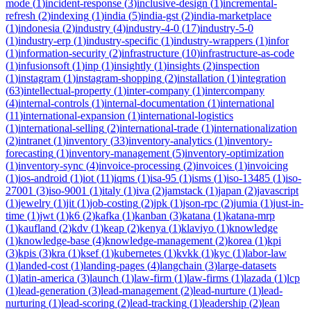
mode
(
1
)
incident-response
(
3
)
inclusive-design
(
1
)
incremental-
refresh
(
2
)
indexing
(
1
)
india
(
5
)
india-gst
(
2
)
india-marketplace
(
1
)
indonesia
(
2
)
industry
(
4
)
industry-4-0
(
17
)
industry-5-0
(
1
)
industry-erp
(
1
)
industry-specific
(
1
)
industry-wrappers
(
1
)
infor
(
1
)
information-security
(
2
)
infrastructure
(
10
)
infrastructure-as-code
(
1
)
infusionsoft
(
1
)
inp
(
1
)
insightly
(
1
)
insights
(
2
)
inspection
(
1
)
instagram
(
1
)
instagram-shopping
(
2
)
installation
(
1
)
integration
(
63
)
intellectual-property
(
1
)
inter-company
(
1
)
intercompany
(
4
)
internal-controls
(
1
)
internal-documentation
(
1
)
international
(
11
)
international-expansion
(
1
)
international-logistics
(
1
)
international-selling
(
2
)
international-trade
(
1
)
internationalization
(
2
)
intranet
(
1
)
inventory
(
33
)
inventory-analytics
(
1
)
inventory-
forecasting
(
1
)
inventory-management
(
5
)
inventory-optimization
(
1
)
inventory-sync
(
4
)
invoice-processing
(
2
)
invoices
(
1
)
invoicing
(
1
)
ios-android
(
1
)
iot
(
11
)
iqms
(
1
)
isa-95
(
1
)
isms
(
1
)
iso-13485
(
1
)
iso-
27001
(
3
)
iso-9001
(
1
)
italy
(
1
)
iva
(
2
)
jamstack
(
1
)
japan
(
2
)
javascript
(
1
)
jewelry
(
1
)
jit
(
1
)
job-costing
(
2
)
jpk
(
1
)
json-rpc
(
2
)
jumia
(
1
)
just-in-
time
(
1
)
jwt
(
1
)
k6
(
2
)
kafka
(
1
)
kanban
(
3
)
katana
(
1
)
katana-mrp
(
1
)
kaufland
(
2
)
kdv
(
1
)
keap
(
2
)
kenya
(
1
)
klaviyo
(
1
)
knowledge
(
1
)
knowledge-base
(
4
)
knowledge-management
(
2
)
korea
(
1
)
kpi
(
3
)
kpis
(
3
)
kra
(
1
)
ksef
(
1
)
kubernetes
(
1
)
kvkk
(
1
)
kyc
(
1
)
labor-law
(
1
)
landed-cost
(
1
)
landing-pages
(
4
)
langchain
(
3
)
large-datasets
(
1
)
latin-america
(
3
)
launch
(
1
)
law-firm
(
1
)
law-firms
(
1
)
lazada
(
1
)
lcp
(
1
)
lead-generation
(
3
)
lead-management
(
2
)
lead-nurture
(
1
)
lead-
nurturing
(
1
)
lead-scoring
(
2
)
lead-tracking
(
1
)
leadership
(
2
)
lean