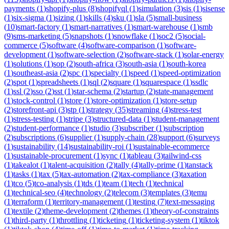
payments
(
1
)
shopify-plus
(
8
)
shopifyql
(
1
)
simulation
(
3
)
sis
(
1
)
sisense
(
1
)
six-sigma
(
1
)
sizing
(
1
)
skills
(
4
)
sku
(
1
)
sla
(
5
)
small-business
(
10
)
smart-factory
(
1
)
smart-narratives
(
1
)
smart-warehouse
(
1
)
smb
(
9
)
sms-marketing
(
5
)
snapshots
(
1
)
snowflake
(
1
)
soc2
(
5
)
social-
commerce
(
5
)
software
(
4
)
software-comparison
(
1
)
software-
development
(
1
)
software-selection
(
2
)
software-stack
(
1
)
solar-energy
(
1
)
solutions
(
1
)
sop
(
2
)
south-africa
(
3
)
south-asia
(
1
)
south-korea
(
1
)
southeast-asia
(
2
)
spc
(
1
)
specialty
(
1
)
speed
(
1
)
speed-optimization
(
2
)
spot
(
1
)
spreadsheets
(
1
)
sql
(
2
)
square
(
1
)
squarespace
(
1
)
ssdlc
(
1
)
ssl
(
2
)
sso
(
2
)
sst
(
1
)
star-schema
(
2
)
startup
(
2
)
state-management
(
1
)
stock-control
(
1
)
store
(
1
)
store-optimization
(
1
)
store-setup
(
2
)
storefront-api
(
3
)
stp
(
1
)
strategy
(
35
)
streaming
(
4
)
stress-test
(
1
)
stress-testing
(
1
)
stripe
(
3
)
structured-data
(
1
)
student-management
(
2
)
student-performance
(
1
)
studio
(
3
)
subscriber
(
1
)
subscription
(
2
)
subscriptions
(
6
)
supplier
(
1
)
supply-chain
(
28
)
support
(
6
)
surveys
(
1
)
sustainability
(
14
)
sustainability-roi
(
1
)
sustainable-ecommerce
(
1
)
sustainable-procurement
(
1
)
sync
(
1
)
tableau
(
3
)
tailwind-css
(
1
)
takealot
(
1
)
talent-acquisition
(
2
)
tally
(
4
)
tally-prime
(
1
)
tanstack
(
1
)
tasks
(
1
)
tax
(
5
)
tax-automation
(
2
)
tax-compliance
(
3
)
taxation
(
1
)
tco
(
5
)
tco-analysis
(
1
)
tds
(
1
)
team
(
1
)
tech
(
1
)
technical
(
1
)
technical-seo
(
4
)
technology
(
2
)
telecom
(
3
)
templates
(
3
)
temu
(
1
)
terraform
(
1
)
territory-management
(
1
)
testing
(
7
)
text-messaging
(
1
)
textile
(
2
)
theme-development
(
2
)
themes
(
1
)
theory-of-constraints
(
1
)
third-party
(
1
)
throttling
(
1
)
ticketing
(
1
)
ticketing-system
(
1
)
tiktok