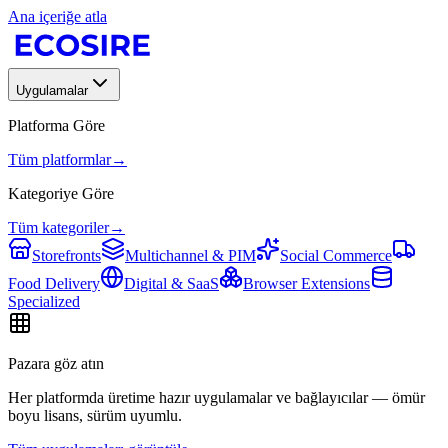
Ana içeriğe atla
Uygulamalar
Platforma Göre
Tüm platformlar
→
Kategoriye Göre
Tüm kategoriler
→
Storefronts
Multichannel & PIM
Social Commerce
Food Delivery
Digital & SaaS
Browser Extensions
Specialized
Pazara göz atın
Her platformda üretime hazır uygulamalar ve bağlayıcılar — ömür
boyu lisans, sürüm uyumlu.