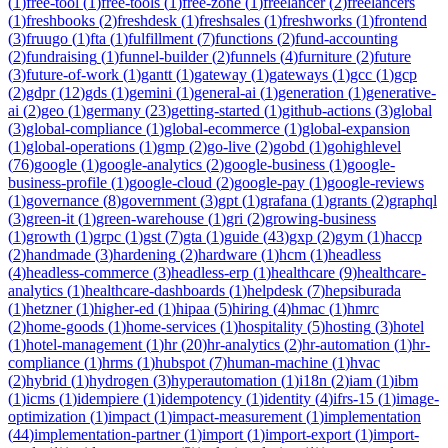
(
1
)
free-tool
(
1
)
free-tools
(
1
)
free-zone
(
1
)
freelancer
(
2
)
freelancers
(
1
)
freshbooks
(
2
)
freshdesk
(
1
)
freshsales
(
1
)
freshworks
(
1
)
frontend
(
3
)
fruugo
(
1
)
fta
(
1
)
fulfillment
(
7
)
functions
(
2
)
fund-accounting
(
2
)
fundraising
(
1
)
funnel-builder
(
2
)
funnels
(
4
)
furniture
(
2
)
future
(
3
)
future-of-work
(
1
)
gantt
(
1
)
gateway
(
1
)
gateways
(
1
)
gcc
(
1
)
gcp
(
2
)
gdpr
(
12
)
gds
(
1
)
gemini
(
1
)
general-ai
(
1
)
generation
(
1
)
generative-
ai
(
2
)
geo
(
1
)
germany
(
23
)
getting-started
(
1
)
github-actions
(
3
)
global
(
3
)
global-compliance
(
1
)
global-ecommerce
(
1
)
global-expansion
(
1
)
global-operations
(
1
)
gmp
(
2
)
go-live
(
2
)
gobd
(
1
)
gohighlevel
(
76
)
google
(
1
)
google-analytics
(
2
)
google-business
(
1
)
google-
business-profile
(
1
)
google-cloud
(
2
)
google-pay
(
1
)
google-reviews
(
1
)
governance
(
8
)
government
(
3
)
gpt
(
1
)
grafana
(
1
)
grants
(
2
)
graphql
(
3
)
green-it
(
1
)
green-warehouse
(
1
)
gri
(
2
)
growing-business
(
1
)
growth
(
1
)
grpc
(
1
)
gst
(
7
)
gta
(
1
)
guide
(
43
)
gxp
(
2
)
gym
(
1
)
haccp
(
2
)
handmade
(
3
)
hardening
(
2
)
hardware
(
1
)
hcm
(
1
)
headless
(
4
)
headless-commerce
(
3
)
headless-erp
(
1
)
healthcare
(
9
)
healthcare-
analytics
(
1
)
healthcare-dashboards
(
1
)
helpdesk
(
7
)
hepsiburada
(
1
)
hetzner
(
1
)
higher-ed
(
1
)
hipaa
(
5
)
hiring
(
4
)
hmac
(
1
)
hmrc
(
2
)
home-goods
(
1
)
home-services
(
1
)
hospitality
(
5
)
hosting
(
3
)
hotel
(
1
)
hotel-management
(
1
)
hr
(
20
)
hr-analytics
(
2
)
hr-automation
(
1
)
hr-
compliance
(
1
)
hrms
(
1
)
hubspot
(
7
)
human-machine
(
1
)
hvac
(
2
)
hybrid
(
1
)
hydrogen
(
3
)
hyperautomation
(
1
)
i18n
(
2
)
iam
(
1
)
ibm
(
1
)
icms
(
1
)
idempiere
(
1
)
idempotency
(
1
)
identity
(
4
)
ifrs-15
(
1
)
image-
optimization
(
1
)
impact
(
1
)
impact-measurement
(
1
)
implementation
(
44
)
implementation-partner
(
1
)
import
(
1
)
import-export
(
1
)
import-