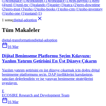
(
1
)
workplace
(
1
)
workshops
(
1
)
workspace
(
1
)
wps-payroll
(
1
)
xero
(
4
)
xml
(
1
)
xml-rpc
(
3
)
zalando
(
5
)
zapier
(
3
)
zatca
(
2
)
zero-downtime
(
2
)
zero-trust
(
3
)
zoho
(
2
)
zoho-books
(
1
)
zoho-crm
(
1
)
zoho-inventory
(
1
)
zoho-one
(
1
)
zustand
(
1
)
1 sonuç
digital-adoption
Tüm Makaleler
digital-transformation
digital-adoption
16 Mar
Dijital Benimseme Platformu Seçim Kılavuzu:
Yazılım Yatırım Getirisini En Üst Düzeye Çıkarın
Yazılım yatırım getirisini en üst düzeye çıkarmak için doğru dijital
benimseme platformunu seçin. DAP özelliklerini karşılaştırın,
satıcıları değerlendirin ve işe yarayan benimseme stratejilerini
uygulayın.
E
ECOSIRE Research and Development Team
16 Mar