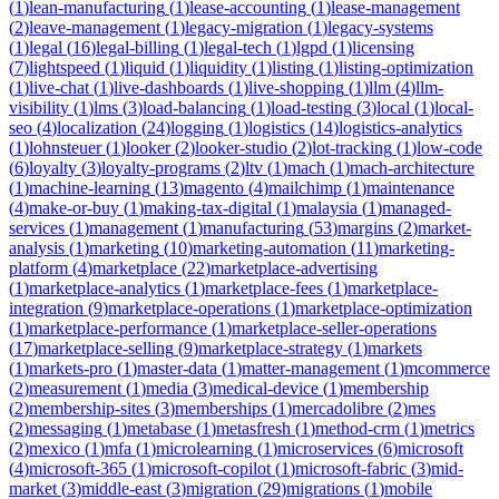
(
1
)
lean-manufacturing
(
1
)
lease-accounting
(
1
)
lease-management
(
2
)
leave-management
(
1
)
legacy-migration
(
1
)
legacy-systems
(
1
)
legal
(
16
)
legal-billing
(
1
)
legal-tech
(
1
)
lgpd
(
1
)
licensing
(
7
)
lightspeed
(
1
)
liquid
(
1
)
liquidity
(
1
)
listing
(
1
)
listing-optimization
(
1
)
live-chat
(
1
)
live-dashboards
(
1
)
live-shopping
(
1
)
llm
(
4
)
llm-
visibility
(
1
)
lms
(
3
)
load-balancing
(
1
)
load-testing
(
3
)
local
(
1
)
local-
seo
(
4
)
localization
(
24
)
logging
(
1
)
logistics
(
14
)
logistics-analytics
(
1
)
lohnsteuer
(
1
)
looker
(
2
)
looker-studio
(
2
)
lot-tracking
(
1
)
low-code
(
6
)
loyalty
(
3
)
loyalty-programs
(
2
)
ltv
(
1
)
mach
(
1
)
mach-architecture
(
1
)
machine-learning
(
13
)
magento
(
4
)
mailchimp
(
1
)
maintenance
(
4
)
make-or-buy
(
1
)
making-tax-digital
(
1
)
malaysia
(
1
)
managed-
services
(
1
)
management
(
1
)
manufacturing
(
53
)
margins
(
2
)
market-
analysis
(
1
)
marketing
(
10
)
marketing-automation
(
11
)
marketing-
platform
(
4
)
marketplace
(
22
)
marketplace-advertising
(
1
)
marketplace-analytics
(
1
)
marketplace-fees
(
1
)
marketplace-
integration
(
9
)
marketplace-operations
(
1
)
marketplace-optimization
(
1
)
marketplace-performance
(
1
)
marketplace-seller-operations
(
17
)
marketplace-selling
(
9
)
marketplace-strategy
(
1
)
markets
(
1
)
markets-pro
(
1
)
master-data
(
1
)
matter-management
(
1
)
mcommerce
(
2
)
measurement
(
1
)
media
(
3
)
medical-device
(
1
)
membership
(
2
)
membership-sites
(
3
)
memberships
(
1
)
mercadolibre
(
2
)
mes
(
2
)
messaging
(
1
)
metabase
(
1
)
metasfresh
(
1
)
method-crm
(
1
)
metrics
(
2
)
mexico
(
1
)
mfa
(
1
)
microlearning
(
1
)
microservices
(
6
)
microsoft
(
4
)
microsoft-365
(
1
)
microsoft-copilot
(
1
)
microsoft-fabric
(
3
)
mid-
market
(
3
)
middle-east
(
3
)
migration
(
29
)
migrations
(
1
)
mobile