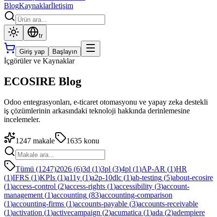
Blog
Kaynaklar
İletişim
tr
Giriş yap
Başlayın
İçgörüler ve Kaynaklar
ECOSIRE Blog
Odoo entegrasyonları, e-ticaret otomasyonu ve yapay zeka destekli
iş çözümlerinin arkasındaki teknoloji hakkında derinlemesine
incelemeler.
1247
makale
1635
konu
Tümü (1247)
2026
(
6
)
3d
(
1
)
3pl
(
3
)
4pl
(
1
)
AP-AR
(
1
)
HR
(
1
)
IFRS
(
1
)
KPIs
(
1
)
a11y
(
1
)
a2p-10dlc
(
1
)
ab-testing
(
5
)
about-ecosire
(
1
)
access-control
(
2
)
access-rights
(
1
)
accessibility
(
3
)
account-
management
(
1
)
accounting
(
83
)
accounting-comparison
(
1
)
accounting-firms
(
1
)
accounts-payable
(
3
)
accounts-receivable
(
1
)
activation
(
1
)
activecampaign
(
2
)
acumatica
(
1
)
ada
(
2
)
adempiere