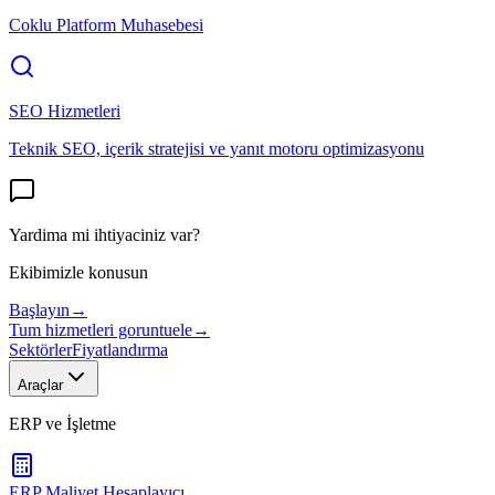
Coklu Platform Muhasebesi
SEO Hizmetleri
Teknik SEO, içerik stratejisi ve yanıt motoru optimizasyonu
Yardima mi ihtiyaciniz var?
Ekibimizle konusun
Başlayın
→
Tum hizmetleri goruntuele
→
Sektörler
Fiyatlandırma
Araçlar
ERP ve İşletme
ERP Maliyet Hesaplayıcı