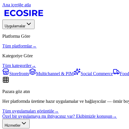
Ana içeriğe atla
Uygulamalar
Platforma Göre
Tüm platformlar
→
Kategoriye Göre
Tüm kategoriler
→
Storefronts
Multichannel & PIM
Social Commerce
Food
Pazara göz atın
Her platformda üretime hazır uygulamalar ve bağlayıcılar — ömür bo
Tüm uygulamaları görüntüle
→
Özel bir uygulamaya mı ihtiyacınız var? Ekibimizle konuşun
→
Hizmetler