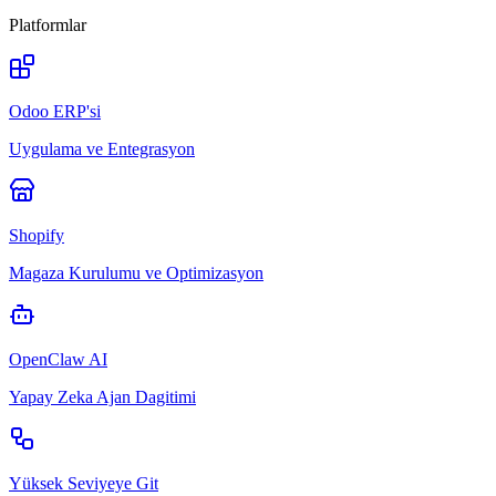
Platformlar
Odoo ERP'si
Uygulama ve Entegrasyon
Shopify
Magaza Kurulumu ve Optimizasyon
OpenClaw AI
Yapay Zeka Ajan Dagitimi
Yüksek Seviyeye Git