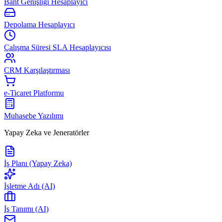
Bant Genişliği Hesaplayıcı
Depolama Hesaplayıcı
Çalışma Süresi SLA Hesaplayıcısı
CRM Karşılaştırması
e-Ticaret Platformu
Muhasebe Yazılımı
Yapay Zeka ve Jeneratörler
İş Planı (Yapay Zeka)
İşletme Adı (AI)
İş Tanımı (AI)