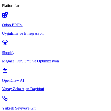
Platformlar
Odoo ERP'si
Uygulama ve Entegrasyon
Shopify
Magaza Kurulumu ve Optimizasyon
OpenClaw AI
Yapay Zeka Ajan Dagitimi
Yüksek Seviyeye Git