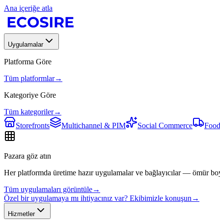
Ana içeriğe atla
Uygulamalar
Platforma Göre
Tüm platformlar
→
Kategoriye Göre
Tüm kategoriler
→
Storefronts
Multichannel & PIM
Social Commerce
Food
Pazara göz atın
Her platformda üretime hazır uygulamalar ve bağlayıcılar — ömür bo
Tüm uygulamaları görüntüle
→
Özel bir uygulamaya mı ihtiyacınız var? Ekibimizle konuşun
→
Hizmetler