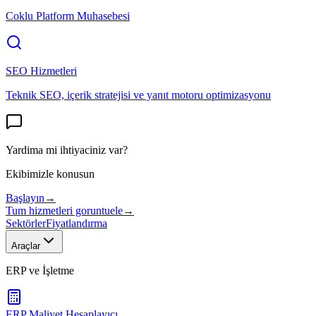
Coklu Platform Muhasebesi
SEO Hizmetleri
Teknik SEO, içerik stratejisi ve yanıt motoru optimizasyonu
Yardima mi ihtiyaciniz var?
Ekibimizle konusun
Başlayın
→
Tum hizmetleri goruntuele
→
Sektörler
Fiyatlandırma
Araçlar
ERP ve İşletme
ERP Maliyet Hesaplayıcı