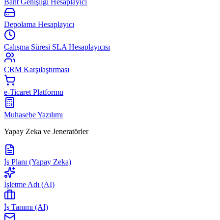
Bant Genişliği Hesaplayıcı
Depolama Hesaplayıcı
Çalışma Süresi SLA Hesaplayıcısı
CRM Karşılaştırması
e-Ticaret Platformu
Muhasebe Yazılımı
Yapay Zeka ve Jeneratörler
İş Planı (Yapay Zeka)
İşletme Adı (AI)
İş Tanımı (AI)