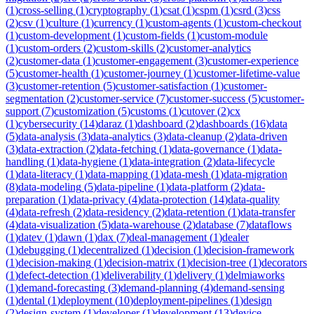
(
1
)
cross-selling
(
1
)
cryptography
(
1
)
csat
(
1
)
cspm
(
1
)
csrd
(
3
)
css
(
2
)
csv
(
1
)
culture
(
1
)
currency
(
1
)
custom-agents
(
1
)
custom-checkout
(
1
)
custom-development
(
1
)
custom-fields
(
1
)
custom-module
(
1
)
custom-orders
(
2
)
custom-skills
(
2
)
customer-analytics
(
2
)
customer-data
(
1
)
customer-engagement
(
3
)
customer-experience
(
5
)
customer-health
(
1
)
customer-journey
(
1
)
customer-lifetime-value
(
3
)
customer-retention
(
5
)
customer-satisfaction
(
1
)
customer-
segmentation
(
2
)
customer-service
(
7
)
customer-success
(
5
)
customer-
support
(
7
)
customization
(
5
)
customs
(
1
)
cutover
(
2
)
cx
(
1
)
cybersecurity
(
14
)
daraz
(
1
)
dashboard
(
2
)
dashboards
(
16
)
data
(
5
)
data-analysis
(
3
)
data-analytics
(
3
)
data-cleanup
(
2
)
data-driven
(
3
)
data-extraction
(
2
)
data-fetching
(
1
)
data-governance
(
1
)
data-
handling
(
1
)
data-hygiene
(
1
)
data-integration
(
2
)
data-lifecycle
(
1
)
data-literacy
(
1
)
data-mapping
(
1
)
data-mesh
(
1
)
data-migration
(
8
)
data-modeling
(
5
)
data-pipeline
(
1
)
data-platform
(
2
)
data-
preparation
(
1
)
data-privacy
(
4
)
data-protection
(
14
)
data-quality
(
4
)
data-refresh
(
2
)
data-residency
(
2
)
data-retention
(
1
)
data-transfer
(
4
)
data-visualization
(
5
)
data-warehouse
(
2
)
database
(
7
)
dataflows
(
1
)
datev
(
1
)
dawn
(
1
)
dax
(
7
)
deal-management
(
1
)
dealer
(
1
)
debugging
(
1
)
decentralized
(
1
)
decision
(
1
)
decision-framework
(
1
)
decision-making
(
1
)
decision-matrix
(
1
)
decision-tree
(
1
)
decorators
(
1
)
defect-detection
(
1
)
deliverability
(
1
)
delivery
(
1
)
delmiaworks
(
1
)
demand-forecasting
(
3
)
demand-planning
(
4
)
demand-sensing
(
1
)
dental
(
1
)
deployment
(
10
)
deployment-pipelines
(
1
)
design
(
2
)
design-system
(
1
)
developer
(
1
)
development
(
13
)
device-