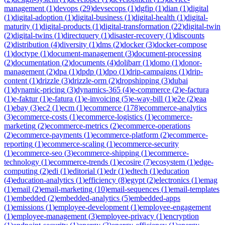
management
(
1
)
devops
(
29
)
devsecops
(
1
)
dgfip
(
1
)
dian
(
1
)
digital
(
1
)
digital-adoption
(
1
)
digital-business
(
1
)
digital-health
(
1
)
digital-
maturity
(
1
)
digital-products
(
1
)
digital-transformation
(
22
)
digital-twin
(
2
)
digital-twins
(
1
)
directquery
(
1
)
disaster-recovery
(
1
)
discounts
(
2
)
distribution
(
4
)
diversity
(
1
)
dms
(
2
)
docker
(
3
)
docker-compose
(
1
)
doctype
(
1
)
document-management
(
3
)
document-processing
(
2
)
documentation
(
2
)
documents
(
4
)
dolibarr
(
1
)
domo
(
1
)
donor-
management
(
2
)
dpa
(
1
)
dpdp
(
1
)
dpo
(
1
)
drip-campaigns
(
1
)
drip-
content
(
1
)
drizzle
(
3
)
drizzle-orm
(
2
)
dropshipping
(
3
)
dubai
(
1
)
dynamic-pricing
(
3
)
dynamics-365
(
4
)
e-commerce
(
2
)
e-factura
(
1
)
e-faktur
(
1
)
e-fatura
(
1
)
e-invoicing
(
5
)
e-way-bill
(
1
)
e2e
(
2
)
eaa
(
1
)
ebay
(
3
)
ec2
(
1
)
ecm
(
1
)
ecommerce
(
178
)
ecommerce-analytics
(
3
)
ecommerce-costs
(
1
)
ecommerce-logistics
(
1
)
ecommerce-
marketing
(
2
)
ecommerce-metrics
(
2
)
ecommerce-operations
(
2
)
ecommerce-payments
(
1
)
ecommerce-platform
(
2
)
ecommerce-
reporting
(
1
)
ecommerce-scaling
(
1
)
ecommerce-security
(
1
)
ecommerce-seo
(
3
)
ecommerce-shipping
(
1
)
ecommerce-
technology
(
1
)
ecommerce-trends
(
1
)
ecosire
(
7
)
ecosystem
(
1
)
edge-
computing
(
2
)
edi
(
1
)
editorial
(
1
)
edr
(
1
)
edtech
(
1
)
education
(
4
)
education-analytics
(
1
)
efficiency
(
8
)
egypt
(
2
)
electronics
(
1
)
emag
(
1
)
email
(
2
)
email-marketing
(
10
)
email-sequences
(
1
)
email-templates
(
1
)
embedded
(
2
)
embedded-analytics
(
5
)
embedded-apps
(
1
)
emissions
(
1
)
employee-development
(
1
)
employee-engagement
(
1
)
employee-management
(
3
)
employee-privacy
(
1
)
encryption