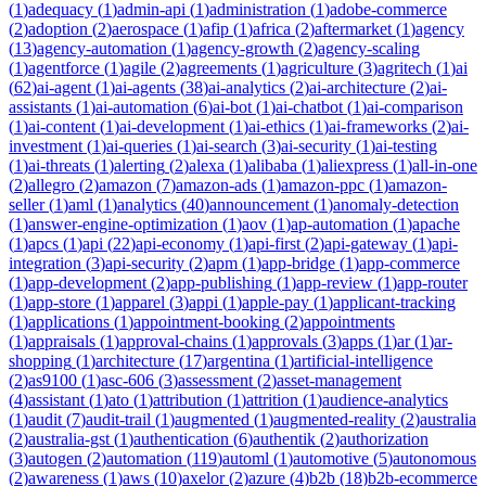
(
1
)
adequacy
(
1
)
admin-api
(
1
)
administration
(
1
)
adobe-commerce
(
2
)
adoption
(
2
)
aerospace
(
1
)
afip
(
1
)
africa
(
2
)
aftermarket
(
1
)
agency
(
13
)
agency-automation
(
1
)
agency-growth
(
2
)
agency-scaling
(
1
)
agentforce
(
1
)
agile
(
2
)
agreements
(
1
)
agriculture
(
3
)
agritech
(
1
)
ai
(
62
)
ai-agent
(
1
)
ai-agents
(
38
)
ai-analytics
(
2
)
ai-architecture
(
2
)
ai-
assistants
(
1
)
ai-automation
(
6
)
ai-bot
(
1
)
ai-chatbot
(
1
)
ai-comparison
(
1
)
ai-content
(
1
)
ai-development
(
1
)
ai-ethics
(
1
)
ai-frameworks
(
2
)
ai-
investment
(
1
)
ai-queries
(
1
)
ai-search
(
3
)
ai-security
(
1
)
ai-testing
(
1
)
ai-threats
(
1
)
alerting
(
2
)
alexa
(
1
)
alibaba
(
1
)
aliexpress
(
1
)
all-in-one
(
2
)
allegro
(
2
)
amazon
(
7
)
amazon-ads
(
1
)
amazon-ppc
(
1
)
amazon-
seller
(
1
)
aml
(
1
)
analytics
(
40
)
announcement
(
1
)
anomaly-detection
(
1
)
answer-engine-optimization
(
1
)
aov
(
1
)
ap-automation
(
1
)
apache
(
1
)
apcs
(
1
)
api
(
22
)
api-economy
(
1
)
api-first
(
2
)
api-gateway
(
1
)
api-
integration
(
3
)
api-security
(
2
)
apm
(
1
)
app-bridge
(
1
)
app-commerce
(
1
)
app-development
(
2
)
app-publishing
(
1
)
app-review
(
1
)
app-router
(
1
)
app-store
(
1
)
apparel
(
3
)
appi
(
1
)
apple-pay
(
1
)
applicant-tracking
(
1
)
applications
(
1
)
appointment-booking
(
2
)
appointments
(
1
)
appraisals
(
1
)
approval-chains
(
1
)
approvals
(
3
)
apps
(
1
)
ar
(
1
)
ar-
shopping
(
1
)
architecture
(
17
)
argentina
(
1
)
artificial-intelligence
(
2
)
as9100
(
1
)
asc-606
(
3
)
assessment
(
2
)
asset-management
(
4
)
assistant
(
1
)
ato
(
1
)
attribution
(
1
)
attrition
(
1
)
audience-analytics
(
1
)
audit
(
7
)
audit-trail
(
1
)
augmented
(
1
)
augmented-reality
(
2
)
australia
(
2
)
australia-gst
(
1
)
authentication
(
6
)
authentik
(
2
)
authorization
(
3
)
autogen
(
2
)
automation
(
119
)
automl
(
1
)
automotive
(
5
)
autonomous
(
2
)
awareness
(
1
)
aws
(
10
)
axelor
(
2
)
azure
(
4
)
b2b
(
18
)
b2b-ecommerce