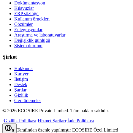
Dokümantasyon
Kılavuzlar
ERP sözlüğü
Kullanım örnekleri
Çözümler
Entegrasyonlar
Araştırma ve laboratuvarlar
Değişiklik günlüğü
Sistem durumu
Şirket
Hakkında
Kariyer
İletişim
Destek
Şartlar
Gizlilik
Geri ödemeler
©
2026
ECOSIRE Private Limited. Tüm hakları saklıdır.
·
Gizlilik Politikası
·
Hizmet Şartları
·
İade Politikası
Tarafından özenle yapılmıştır
ECOSIRE Özel Limited
tr