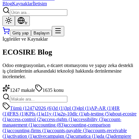
Blog
Kaynaklar
İletişim
tr
Giriş yap
Başlayın
İçgörüler ve Kaynaklar
ECOSIRE Blog
Odoo entegrasyonları, e-ticaret otomasyonu ve yapay zeka destekli
iş çözümlerinin arkasındaki teknoloji hakkında derinlemesine
incelemeler.
1247
makale
1635
konu
Tümü (1247)
2026
(
6
)
3d
(
1
)
3pl
(
3
)
4pl
(
1
)
AP-AR
(
1
)
HR
(
1
)
IFRS
(
1
)
KPIs
(
1
)
a11y
(
1
)
a2p-10dlc
(
1
)
ab-testing
(
5
)
about-ecosire
(
1
)
access-control
(
2
)
access-rights
(
1
)
accessibility
(
3
)
account-
management
(
1
)
accounting
(
83
)
accounting-comparison
(
1
)
accounting-firms
(
1
)
accounts-payable
(
3
)
accounts-receivable
(
1
)
activation
(
1
)
activecampaign
(
2
)
acumatica
(
1
)
ada
(
2
)
adempiere