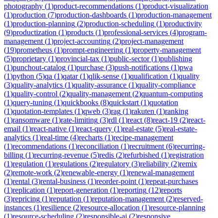
photography
(
1
)
product-recommendations
(
1
)
product-visualization
(
1
)
production
(
7
)
production-dashboards
(
1
)
production-management
(
1
)
production-planning
(
2
)
production-scheduling
(
1
)
productivity
(
9
)
productization
(
1
)
products
(
1
)
professional-services
(
4
)
program-
management
(
1
)
project-accounting
(
2
)
project-management
(
19
)
prometheus
(
1
)
prompt-engineering
(
1
)
property-management
(
5
)
proprietary
(
1
)
provincial-tax
(
1
)
public-sector
(
1
)
publishing
(
1
)
punchout-catalog
(
1
)
purchase
(
3
)
push-notifications
(
1
)
pwa
(
1
)
python
(
5
)
qa
(
1
)
qatar
(
1
)
qlik-sense
(
1
)
qualification
(
1
)
quality
(
3
)
quality-analytics
(
1
)
quality-assurance
(
1
)
quality-compliance
(
1
)
quality-control
(
2
)
quality-management
(
2
)
quantum-computing
(
1
)
query-tuning
(
1
)
quickbooks
(
8
)
quickstart
(
1
)
quotation
(
1
)
quotation-templates
(
1
)
qweb
(
3
)
rag
(
1
)
rakuten
(
1
)
ranking
(
1
)
ransomware
(
1
)
rate-limiting
(
3
)
rdl
(
1
)
react
(
8
)
react-19
(
2
)
react-
email
(
1
)
react-native
(
1
)
react-query
(
1
)
real-estate
(
5
)
real-estate-
analytics
(
1
)
real-time
(
4
)
recharts
(
1
)
recipe-management
(
1
)
recommendations
(
1
)
reconciliation
(
1
)
recruitment
(
6
)
recurring-
billing
(
1
)
recurring-revenue
(
5
)
redis
(
2
)
refurbished
(
1
)
registration
(
1
)
regulation
(
1
)
regulations
(
2
)
regulatory
(
3
)
reliability
(
2
)
remix
(
2
)
remote-work
(
2
)
renewable-energy
(
1
)
renewal-management
(
1
)
rental
(
3
)
rental-business
(
1
)
reorder-point
(
1
)
repeat-purchases
(
1
)
replication
(
1
)
report-generation
(
1
)
reporting
(
12
)
reports
(
3
)
repricing
(
1
)
reputation
(
1
)
reputation-management
(
2
)
reserved-
instances
(
1
)
resilience
(
2
)
resource-allocation
(
1
)
resource-planning
(
1
)
resource-scheduling
(
2
)
responsible-ai
(
2
)
responsive