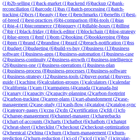
(
1
)
b2b-selling
(
1
)
back-market
(
1
)
backend
(
6
)
backup
(
2
)
bank-
reconciliation
(
1
)
barcode
(
1
)
bas
(
1
)
batch-processing
(
1
)
batch-
tracking
(
2
)
bcrs
(
1
)
beauty
(
1
)
bee
(
1
)
benchmarks
(
1
)
benefits
(
1
)
best-
of-breed
(
1
)
best-practices
(
6
)
bi-comparison
(
8
)
bi-tools
(
1
)
bias
(
1
)
big-4
(
1
)
bigcommerce
(
3
)
bigquery
(
1
)
billable-hours
(
1
)
billing
(
7
)
bir
(
1
)
black-friday
(
1
)
block-editor
(
1
)
blockchain
(
1
)
blog-strategy
(
1
)
blue-green
(
1
)
bmf
(
1
)
bom
(
2
)
booking
(
5
)
bookkeeping
(
9
)
bpa
(
1
)
bpm
(
1
)
brand
(
2
)
branding
(
1
)
brazil
(
2
)
breach-notification
(
1
)
bss
(
1
)
budget
(
3
)
budgeting
(
6
)
build-vs-buy
(
3
)
business
(
13
)
business
software
(
1
)
business-apps
(
1
)
business-automation
(
1
)
business-case
(
2
)
business-continuity
(
2
)
business-growth
(
1
)
business-intelligence
(
26
)
business-one
(
1
)
business-operations
(
1
)
business-plan
(
1
)
business-process
(
8
)
business-processes
(
1
)
business-software
(
1
)
business-strategy
(
12
)
business-tools
(
2
)
buyer-portal
(
1
)
buyers-
guide
(
1
)
caching
(
6
)
calculation-groups
(
1
)
calculators
(
1
)
calendar
(
3
)
california
(
1
)
cam
(
1
)
campaigns
(
4
)
canada
(
1
)
canada-hst
(
1
)
canary
(
1
)
capacity
(
2
)
capacity-planning
(
2
)
carbon-footprint
(
2
)
carbon-tracking
(
3
)
career-plans
(
1
)
cart-abandonment
(
2
)
case-
management
(
2
)
case-study
(
11
)
cash-flow
(
4
)
catalog
(
2
)
catalog-sync
(
1
)
category-pages
(
1
)
ccpa
(
2
)
cdn
(
2
)
certification
(
2
)
cfdi
(
1
)
cfo
(
2
)
change-management
(
6
)
channel-manager
(
1
)
chargebacks
(
1
)
chart-of-accounts
(
3
)
charts
(
1
)
chatbot
(
6
)
chatbots
(
1
)
chatgpt
(
2
)
cheat-sheet
(
1
)
checklist
(
7
)
checkout
(
2
)
checkout-optimization
(
2
)
chemical
(
2
)
china
(
1
)
churn
(
1
)
churn-management
(
1
)
churn-
prediction
(
2
)
churn-reduction
(
1
)
ci-cd
(
7
)
cicd
(
1
)
cin7
(
1
)
circular-