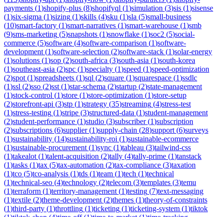
payments
(
1
)
shopify-plus
(
8
)
shopifyql
(
1
)
simulation
(
3
)
sis
(
1
)
sisense
(
1
)
six-sigma
(
1
)
sizing
(
1
)
skills
(
4
)
sku
(
1
)
sla
(
5
)
small-business
(
10
)
smart-factory
(
1
)
smart-narratives
(
1
)
smart-warehouse
(
1
)
smb
(
9
)
sms-marketing
(
5
)
snapshots
(
1
)
snowflake
(
1
)
soc2
(
5
)
social-
commerce
(
5
)
software
(
4
)
software-comparison
(
1
)
software-
development
(
1
)
software-selection
(
2
)
software-stack
(
1
)
solar-energy
(
1
)
solutions
(
1
)
sop
(
2
)
south-africa
(
3
)
south-asia
(
1
)
south-korea
(
1
)
southeast-asia
(
2
)
spc
(
1
)
specialty
(
1
)
speed
(
1
)
speed-optimization
(
2
)
spot
(
1
)
spreadsheets
(
1
)
sql
(
2
)
square
(
1
)
squarespace
(
1
)
ssdlc
(
1
)
ssl
(
2
)
sso
(
2
)
sst
(
1
)
star-schema
(
2
)
startup
(
2
)
state-management
(
1
)
stock-control
(
1
)
store
(
1
)
store-optimization
(
1
)
store-setup
(
2
)
storefront-api
(
3
)
stp
(
1
)
strategy
(
35
)
streaming
(
4
)
stress-test
(
1
)
stress-testing
(
1
)
stripe
(
3
)
structured-data
(
1
)
student-management
(
2
)
student-performance
(
1
)
studio
(
3
)
subscriber
(
1
)
subscription
(
2
)
subscriptions
(
6
)
supplier
(
1
)
supply-chain
(
28
)
support
(
6
)
surveys
(
1
)
sustainability
(
14
)
sustainability-roi
(
1
)
sustainable-ecommerce
(
1
)
sustainable-procurement
(
1
)
sync
(
1
)
tableau
(
3
)
tailwind-css
(
1
)
takealot
(
1
)
talent-acquisition
(
2
)
tally
(
4
)
tally-prime
(
1
)
tanstack
(
1
)
tasks
(
1
)
tax
(
5
)
tax-automation
(
2
)
tax-compliance
(
3
)
taxation
(
1
)
tco
(
5
)
tco-analysis
(
1
)
tds
(
1
)
team
(
1
)
tech
(
1
)
technical
(
1
)
technical-seo
(
4
)
technology
(
2
)
telecom
(
3
)
templates
(
3
)
temu
(
1
)
terraform
(
1
)
territory-management
(
1
)
testing
(
7
)
text-messaging
(
1
)
textile
(
2
)
theme-development
(
2
)
themes
(
1
)
theory-of-constraints
(
1
)
third-party
(
1
)
throttling
(
1
)
ticketing
(
1
)
ticketing-system
(
1
)
tiktok