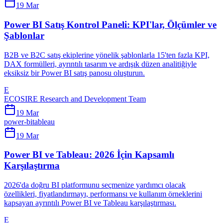
19 Mar
Power BI Satış Kontrol Paneli: KPI'lar, Ölçümler ve
Şablonlar
B2B ve B2C satış ekiplerine yönelik şablonlarla 15'ten fazla KPI,
DAX formülleri, ayrıntılı tasarım ve ardışık düzen analitiğiyle
eksiksiz bir Power BI satış panosu oluşturun.
E
ECOSIRE Research and Development Team
19 Mar
power-bi
tableau
19 Mar
Power BI ve Tableau: 2026 İçin Kapsamlı
Karşılaştırma
2026'da doğru BI platformunu seçmenize yardımcı olacak
özellikleri, fiyatlandırmayı, performansı ve kullanım örneklerini
kapsayan ayrıntılı Power BI ve Tableau karşılaştırması.
E