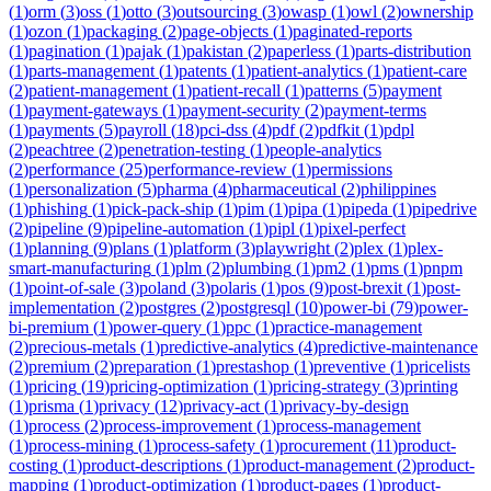
(
1
)
orm
(
3
)
oss
(
1
)
otto
(
3
)
outsourcing
(
3
)
owasp
(
1
)
owl
(
2
)
ownership
(
1
)
ozon
(
1
)
packaging
(
2
)
page-objects
(
1
)
paginated-reports
(
1
)
pagination
(
1
)
pajak
(
1
)
pakistan
(
2
)
paperless
(
1
)
parts-distribution
(
1
)
parts-management
(
1
)
patents
(
1
)
patient-analytics
(
1
)
patient-care
(
2
)
patient-management
(
1
)
patient-recall
(
1
)
patterns
(
5
)
payment
(
1
)
payment-gateways
(
1
)
payment-security
(
2
)
payment-terms
(
1
)
payments
(
5
)
payroll
(
18
)
pci-dss
(
4
)
pdf
(
2
)
pdfkit
(
1
)
pdpl
(
2
)
peachtree
(
2
)
penetration-testing
(
1
)
people-analytics
(
2
)
performance
(
25
)
performance-review
(
1
)
permissions
(
1
)
personalization
(
5
)
pharma
(
4
)
pharmaceutical
(
2
)
philippines
(
1
)
phishing
(
1
)
pick-pack-ship
(
1
)
pim
(
1
)
pipa
(
1
)
pipeda
(
1
)
pipedrive
(
2
)
pipeline
(
9
)
pipeline-automation
(
1
)
pipl
(
1
)
pixel-perfect
(
1
)
planning
(
9
)
plans
(
1
)
platform
(
3
)
playwright
(
2
)
plex
(
1
)
plex-
smart-manufacturing
(
1
)
plm
(
2
)
plumbing
(
1
)
pm2
(
1
)
pms
(
1
)
pnpm
(
1
)
point-of-sale
(
3
)
poland
(
3
)
polaris
(
1
)
pos
(
9
)
post-brexit
(
1
)
post-
implementation
(
2
)
postgres
(
2
)
postgresql
(
10
)
power-bi
(
79
)
power-
bi-premium
(
1
)
power-query
(
1
)
ppc
(
1
)
practice-management
(
2
)
precious-metals
(
1
)
predictive-analytics
(
4
)
predictive-maintenance
(
2
)
premium
(
2
)
preparation
(
1
)
prestashop
(
1
)
preventive
(
1
)
pricelists
(
1
)
pricing
(
19
)
pricing-optimization
(
1
)
pricing-strategy
(
3
)
printing
(
1
)
prisma
(
1
)
privacy
(
12
)
privacy-act
(
1
)
privacy-by-design
(
1
)
process
(
2
)
process-improvement
(
1
)
process-management
(
1
)
process-mining
(
1
)
process-safety
(
1
)
procurement
(
11
)
product-
costing
(
1
)
product-descriptions
(
1
)
product-management
(
2
)
product-
mapping
(
1
)
product-optimization
(
1
)
product-pages
(
1
)
product-