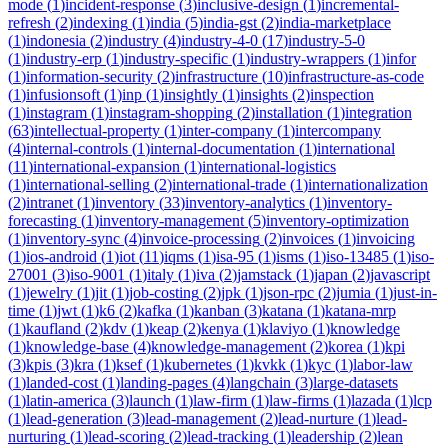
mode
(
1
)
incident-response
(
3
)
inclusive-design
(
1
)
incremental-
refresh
(
2
)
indexing
(
1
)
india
(
5
)
india-gst
(
2
)
india-marketplace
(
1
)
indonesia
(
2
)
industry
(
4
)
industry-4-0
(
17
)
industry-5-0
(
1
)
industry-erp
(
1
)
industry-specific
(
1
)
industry-wrappers
(
1
)
infor
(
1
)
information-security
(
2
)
infrastructure
(
10
)
infrastructure-as-code
(
1
)
infusionsoft
(
1
)
inp
(
1
)
insightly
(
1
)
insights
(
2
)
inspection
(
1
)
instagram
(
1
)
instagram-shopping
(
2
)
installation
(
1
)
integration
(
63
)
intellectual-property
(
1
)
inter-company
(
1
)
intercompany
(
4
)
internal-controls
(
1
)
internal-documentation
(
1
)
international
(
11
)
international-expansion
(
1
)
international-logistics
(
1
)
international-selling
(
2
)
international-trade
(
1
)
internationalization
(
2
)
intranet
(
1
)
inventory
(
33
)
inventory-analytics
(
1
)
inventory-
forecasting
(
1
)
inventory-management
(
5
)
inventory-optimization
(
1
)
inventory-sync
(
4
)
invoice-processing
(
2
)
invoices
(
1
)
invoicing
(
1
)
ios-android
(
1
)
iot
(
11
)
iqms
(
1
)
isa-95
(
1
)
isms
(
1
)
iso-13485
(
1
)
iso-
27001
(
3
)
iso-9001
(
1
)
italy
(
1
)
iva
(
2
)
jamstack
(
1
)
japan
(
2
)
javascript
(
1
)
jewelry
(
1
)
jit
(
1
)
job-costing
(
2
)
jpk
(
1
)
json-rpc
(
2
)
jumia
(
1
)
just-in-
time
(
1
)
jwt
(
1
)
k6
(
2
)
kafka
(
1
)
kanban
(
3
)
katana
(
1
)
katana-mrp
(
1
)
kaufland
(
2
)
kdv
(
1
)
keap
(
2
)
kenya
(
1
)
klaviyo
(
1
)
knowledge
(
1
)
knowledge-base
(
4
)
knowledge-management
(
2
)
korea
(
1
)
kpi
(
3
)
kpis
(
3
)
kra
(
1
)
ksef
(
1
)
kubernetes
(
1
)
kvkk
(
1
)
kyc
(
1
)
labor-law
(
1
)
landed-cost
(
1
)
landing-pages
(
4
)
langchain
(
3
)
large-datasets
(
1
)
latin-america
(
3
)
launch
(
1
)
law-firm
(
1
)
law-firms
(
1
)
lazada
(
1
)
lcp
(
1
)
lead-generation
(
3
)
lead-management
(
2
)
lead-nurture
(
1
)
lead-
nurturing
(
1
)
lead-scoring
(
2
)
lead-tracking
(
1
)
leadership
(
2
)
lean