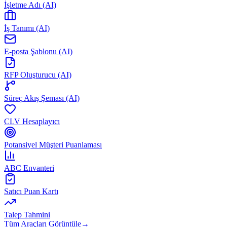
İşletme Adı (AI)
İş Tanımı (AI)
E-posta Şablonu (AI)
RFP Oluşturucu (AI)
Süreç Akış Şeması (AI)
CLV Hesaplayıcı
Potansiyel Müşteri Puanlaması
ABC Envanteri
Satıcı Puan Kartı
Talep Tahmini
Tüm Araçları Görüntüle
→