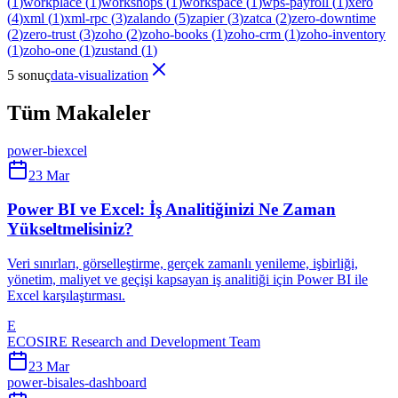
(
1
)
workplace
(
1
)
workshops
(
1
)
workspace
(
1
)
wps-payroll
(
1
)
xero
(
4
)
xml
(
1
)
xml-rpc
(
3
)
zalando
(
5
)
zapier
(
3
)
zatca
(
2
)
zero-downtime
(
2
)
zero-trust
(
3
)
zoho
(
2
)
zoho-books
(
1
)
zoho-crm
(
1
)
zoho-inventory
(
1
)
zoho-one
(
1
)
zustand
(
1
)
5 sonuç
data-visualization
Tüm Makaleler
power-bi
excel
23 Mar
Power BI ve Excel: İş Analitiğinizi Ne Zaman
Yükseltmelisiniz?
Veri sınırları, görselleştirme, gerçek zamanlı yenileme, işbirliği,
yönetim, maliyet ve geçişi kapsayan iş analitiği için Power BI ile
Excel karşılaştırması.
E
ECOSIRE Research and Development Team
23 Mar
power-bi
sales-dashboard