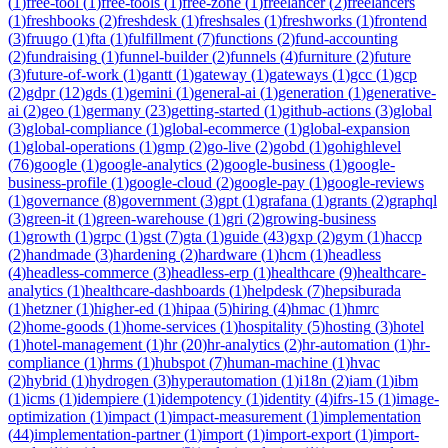
(
1
)
free-tool
(
1
)
free-tools
(
1
)
free-zone
(
1
)
freelancer
(
2
)
freelancers
(
1
)
freshbooks
(
2
)
freshdesk
(
1
)
freshsales
(
1
)
freshworks
(
1
)
frontend
(
3
)
fruugo
(
1
)
fta
(
1
)
fulfillment
(
7
)
functions
(
2
)
fund-accounting
(
2
)
fundraising
(
1
)
funnel-builder
(
2
)
funnels
(
4
)
furniture
(
2
)
future
(
3
)
future-of-work
(
1
)
gantt
(
1
)
gateway
(
1
)
gateways
(
1
)
gcc
(
1
)
gcp
(
2
)
gdpr
(
12
)
gds
(
1
)
gemini
(
1
)
general-ai
(
1
)
generation
(
1
)
generative-
ai
(
2
)
geo
(
1
)
germany
(
23
)
getting-started
(
1
)
github-actions
(
3
)
global
(
3
)
global-compliance
(
1
)
global-ecommerce
(
1
)
global-expansion
(
1
)
global-operations
(
1
)
gmp
(
2
)
go-live
(
2
)
gobd
(
1
)
gohighlevel
(
76
)
google
(
1
)
google-analytics
(
2
)
google-business
(
1
)
google-
business-profile
(
1
)
google-cloud
(
2
)
google-pay
(
1
)
google-reviews
(
1
)
governance
(
8
)
government
(
3
)
gpt
(
1
)
grafana
(
1
)
grants
(
2
)
graphql
(
3
)
green-it
(
1
)
green-warehouse
(
1
)
gri
(
2
)
growing-business
(
1
)
growth
(
1
)
grpc
(
1
)
gst
(
7
)
gta
(
1
)
guide
(
43
)
gxp
(
2
)
gym
(
1
)
haccp
(
2
)
handmade
(
3
)
hardening
(
2
)
hardware
(
1
)
hcm
(
1
)
headless
(
4
)
headless-commerce
(
3
)
headless-erp
(
1
)
healthcare
(
9
)
healthcare-
analytics
(
1
)
healthcare-dashboards
(
1
)
helpdesk
(
7
)
hepsiburada
(
1
)
hetzner
(
1
)
higher-ed
(
1
)
hipaa
(
5
)
hiring
(
4
)
hmac
(
1
)
hmrc
(
2
)
home-goods
(
1
)
home-services
(
1
)
hospitality
(
5
)
hosting
(
3
)
hotel
(
1
)
hotel-management
(
1
)
hr
(
20
)
hr-analytics
(
2
)
hr-automation
(
1
)
hr-
compliance
(
1
)
hrms
(
1
)
hubspot
(
7
)
human-machine
(
1
)
hvac
(
2
)
hybrid
(
1
)
hydrogen
(
3
)
hyperautomation
(
1
)
i18n
(
2
)
iam
(
1
)
ibm
(
1
)
icms
(
1
)
idempiere
(
1
)
idempotency
(
1
)
identity
(
4
)
ifrs-15
(
1
)
image-
optimization
(
1
)
impact
(
1
)
impact-measurement
(
1
)
implementation
(
44
)
implementation-partner
(
1
)
import
(
1
)
import-export
(
1
)
import-