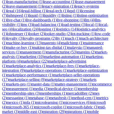
(
1
)
lean-manufacturing
(
1
)
lease-accounting
(
1
)
lease-management
(
2
)
leave-management
(
1
)
legacy-migration
(
1
)
legacy-systems
(
1
)
legal
(
16
)
legal-billing
(
1
)
legal-tech
(
1
)
lgpd
(
1
)
licensing
(
7
)
lightspeed
(
1
)
liquid
(
1
)
liquidity
(
1
)
listing
(
1
)
listing-optimization
(
1
)
live-chat
(
1
)
live-dashboards
(
1
)
live-shopping
(
1
)
llm
(
4
)
llm-
visibility
(
1
)
lms
(
3
)
load-balancing
(
1
)
load-testing
(
3
)
local
(
1
)
local-
seo
(
4
)
localization
(
24
)
logging
(
1
)
logistics
(
14
)
logistics-analytics
(
1
)
lohnsteuer
(
1
)
looker
(
2
)
looker-studio
(
2
)
lot-tracking
(
1
)
low-code
(
6
)
loyalty
(
3
)
loyalty-programs
(
2
)
ltv
(
1
)
mach
(
1
)
mach-architecture
(
1
)
machine-learning
(
13
)
magento
(
4
)
mailchimp
(
1
)
maintenance
(
4
)
make-or-buy
(
1
)
making-tax-digital
(
1
)
malaysia
(
1
)
managed-
services
(
1
)
management
(
1
)
manufacturing
(
53
)
margins
(
2
)
market-
analysis
(
1
)
marketing
(
10
)
marketing-automation
(
11
)
marketing-
platform
(
4
)
marketplace
(
22
)
marketplace-advertising
(
1
)
marketplace-analytics
(
1
)
marketplace-fees
(
1
)
marketplace-
integration
(
9
)
marketplace-operations
(
1
)
marketplace-optimization
(
1
)
marketplace-performance
(
1
)
marketplace-seller-operations
(
17
)
marketplace-selling
(
9
)
marketplace-strategy
(
1
)
markets
(
1
)
markets-pro
(
1
)
master-data
(
1
)
matter-management
(
1
)
mcommerce
(
2
)
measurement
(
1
)
media
(
3
)
medical-device
(
1
)
membership
(
2
)
membership-sites
(
3
)
memberships
(
1
)
mercadolibre
(
2
)
mes
(
2
)
messaging
(
1
)
metabase
(
1
)
metasfresh
(
1
)
method-crm
(
1
)
metrics
(
2
)
mexico
(
1
)
mfa
(
1
)
microlearning
(
1
)
microservices
(
6
)
microsoft
(
4
)
microsoft-365
(
1
)
microsoft-copilot
(
1
)
microsoft-fabric
(
3
)
mid-
market
(
3
)
middle-east
(
3
)
migration
(
29
)
migrations
(
1
)
mobile