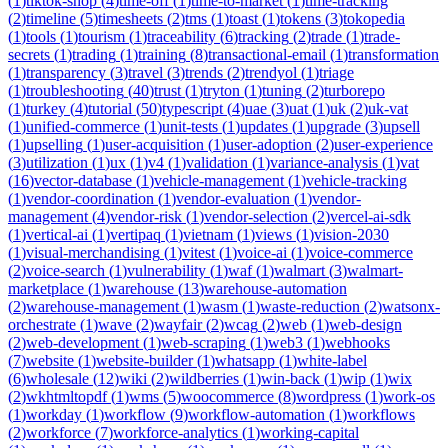
(
1
)
tiktok-shop
(
4
)
time-off
(
1
)
time-to-market
(
1
)
time-tracking
(
2
)
timeline
(
5
)
timesheets
(
2
)
tms
(
1
)
toast
(
1
)
tokens
(
3
)
tokopedia
(
1
)
tools
(
1
)
tourism
(
1
)
traceability
(
6
)
tracking
(
2
)
trade
(
1
)
trade-
secrets
(
1
)
trading
(
1
)
training
(
8
)
transactional-email
(
1
)
transformation
(
1
)
transparency
(
3
)
travel
(
3
)
trends
(
2
)
trendyol
(
1
)
triage
(
1
)
troubleshooting
(
40
)
trust
(
1
)
tryton
(
1
)
tuning
(
2
)
turborepo
(
1
)
turkey
(
4
)
tutorial
(
50
)
typescript
(
4
)
uae
(
3
)
uat
(
1
)
uk
(
2
)
uk-vat
(
1
)
unified-commerce
(
1
)
unit-tests
(
1
)
updates
(
1
)
upgrade
(
3
)
upsell
(
1
)
upselling
(
1
)
user-acquisition
(
1
)
user-adoption
(
2
)
user-experience
(
3
)
utilization
(
1
)
ux
(
1
)
v4
(
1
)
validation
(
1
)
variance-analysis
(
1
)
vat
(
16
)
vector-database
(
1
)
vehicle-management
(
1
)
vehicle-tracking
(
1
)
vendor-coordination
(
1
)
vendor-evaluation
(
1
)
vendor-
management
(
4
)
vendor-risk
(
1
)
vendor-selection
(
2
)
vercel-ai-sdk
(
1
)
vertical-ai
(
1
)
vertipaq
(
1
)
vietnam
(
1
)
views
(
1
)
vision-2030
(
1
)
visual-merchandising
(
1
)
vitest
(
1
)
voice-ai
(
1
)
voice-commerce
(
2
)
voice-search
(
1
)
vulnerability
(
1
)
waf
(
1
)
walmart
(
3
)
walmart-
marketplace
(
1
)
warehouse
(
13
)
warehouse-automation
(
2
)
warehouse-management
(
1
)
wasm
(
1
)
waste-reduction
(
2
)
watsonx-
orchestrate
(
1
)
wave
(
2
)
wayfair
(
2
)
wcag
(
2
)
web
(
1
)
web-design
(
2
)
web-development
(
1
)
web-scraping
(
1
)
web3
(
1
)
webhooks
(
7
)
website
(
1
)
website-builder
(
1
)
whatsapp
(
1
)
white-label
(
6
)
wholesale
(
12
)
wiki
(
2
)
wildberries
(
1
)
win-back
(
1
)
wip
(
1
)
wix
(
2
)
wkhtmltopdf
(
1
)
wms
(
5
)
woocommerce
(
8
)
wordpress
(
1
)
work-os
(
1
)
workday
(
1
)
workflow
(
9
)
workflow-automation
(
1
)
workflows
(
2
)
workforce
(
7
)
workforce-analytics
(
1
)
working-capital