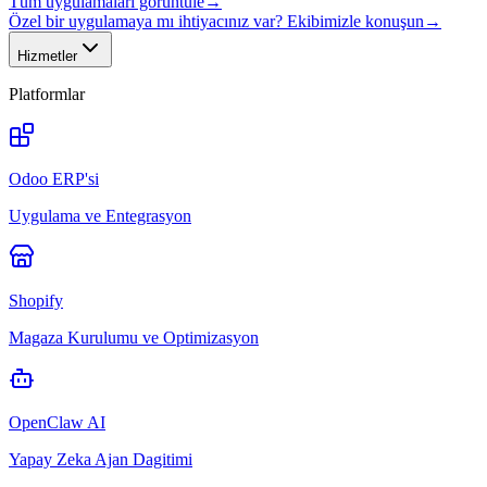
Tüm uygulamaları görüntüle
→
Özel bir uygulamaya mı ihtiyacınız var? Ekibimizle konuşun
→
Hizmetler
Platformlar
Odoo ERP'si
Uygulama ve Entegrasyon
Shopify
Magaza Kurulumu ve Optimizasyon
OpenClaw AI
Yapay Zeka Ajan Dagitimi