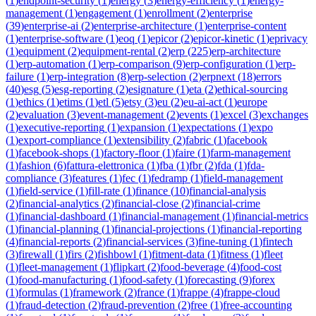
(
1
)
endpoint-security
(
1
)
energy
(
3
)
energy-efficiency
(
1
)
energy-
management
(
1
)
engagement
(
1
)
enrollment
(
2
)
enterprise
(
39
)
enterprise-ai
(
2
)
enterprise-architecture
(
1
)
enterprise-content
(
1
)
enterprise-software
(
1
)
eoq
(
1
)
epicor
(
2
)
epicor-kinetic
(
1
)
eprivacy
(
1
)
equipment
(
2
)
equipment-rental
(
2
)
erp
(
225
)
erp-architecture
(
1
)
erp-automation
(
1
)
erp-comparison
(
9
)
erp-configuration
(
1
)
erp-
failure
(
1
)
erp-integration
(
8
)
erp-selection
(
2
)
erpnext
(
18
)
errors
(
40
)
esg
(
5
)
esg-reporting
(
2
)
esignature
(
1
)
eta
(
2
)
ethical-sourcing
(
1
)
ethics
(
1
)
etims
(
1
)
etl
(
5
)
etsy
(
3
)
eu
(
2
)
eu-ai-act
(
1
)
europe
(
2
)
evaluation
(
3
)
event-management
(
2
)
events
(
1
)
excel
(
3
)
exchanges
(
1
)
executive-reporting
(
1
)
expansion
(
1
)
expectations
(
1
)
expo
(
1
)
export-compliance
(
1
)
extensibility
(
2
)
fabric
(
1
)
facebook
(
1
)
facebook-shops
(
1
)
factory-floor
(
1
)
faire
(
1
)
farm-management
(
1
)
fashion
(
6
)
fattura-elettronica
(
1
)
fba
(
1
)
fbr
(
2
)
fda
(
1
)
fda-
compliance
(
3
)
features
(
1
)
fec
(
1
)
fedramp
(
1
)
field-management
(
1
)
field-service
(
1
)
fill-rate
(
1
)
finance
(
10
)
financial-analysis
(
2
)
financial-analytics
(
2
)
financial-close
(
2
)
financial-crime
(
1
)
financial-dashboard
(
1
)
financial-management
(
1
)
financial-metrics
(
1
)
financial-planning
(
1
)
financial-projections
(
1
)
financial-reporting
(
4
)
financial-reports
(
2
)
financial-services
(
3
)
fine-tuning
(
1
)
fintech
(
3
)
firewall
(
1
)
firs
(
2
)
fishbowl
(
1
)
fitment-data
(
1
)
fitness
(
1
)
fleet
(
1
)
fleet-management
(
1
)
flipkart
(
2
)
food-beverage
(
4
)
food-cost
(
1
)
food-manufacturing
(
1
)
food-safety
(
1
)
forecasting
(
9
)
forex
(
1
)
formulas
(
1
)
framework
(
2
)
france
(
1
)
frappe
(
4
)
frappe-cloud
(
1
)
fraud-detection
(
2
)
fraud-prevention
(
2
)
free
(
1
)
free-accounting