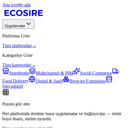
Ana içeriğe atla
Uygulamalar
Platforma Göre
Tüm platformlar
→
Kategoriye Göre
Tüm kategoriler
→
Storefronts
Multichannel & PIM
Social Commerce
Food Delivery
Digital & SaaS
Browser Extensions
Specialized
Pazara göz atın
Her platformda üretime hazır uygulamalar ve bağlayıcılar — ömür
boyu lisans, sürüm uyumlu.