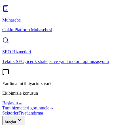
Muhasebe
Coklu Platform Muhasebesi
SEO Hizmetleri
Teknik SEO, içerik stratejisi ve yanıt motoru optimizasyonu
Yardima mi ihtiyaciniz var?
Ekibimizle konusun
Başlayın
→
Tum hizmetleri goruntuele
→
Sektörler
Fiyatlandırma
Araçlar