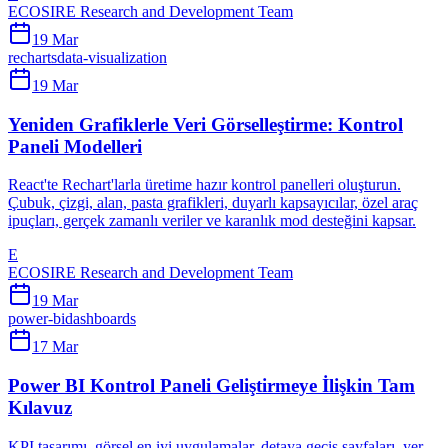
ECOSIRE Research and Development Team
19 Mar
recharts
data-visualization
19 Mar
Yeniden Grafiklerle Veri Görselleştirme: Kontrol
Paneli Modelleri
React'te Rechart'larla üretime hazır kontrol panelleri oluşturun.
Çubuk, çizgi, alan, pasta grafikleri, duyarlı kapsayıcılar, özel araç
ipuçları, gerçek zamanlı veriler ve karanlık mod desteğini kapsar.
E
ECOSIRE Research and Development Team
19 Mar
power-bi
dashboards
17 Mar
Power BI Kontrol Paneli Geliştirmeye İlişkin Tam
Kılavuz
KPI tasarımı, görsel en iyi uygulamalar, detaya geçiş sayfaları, yer