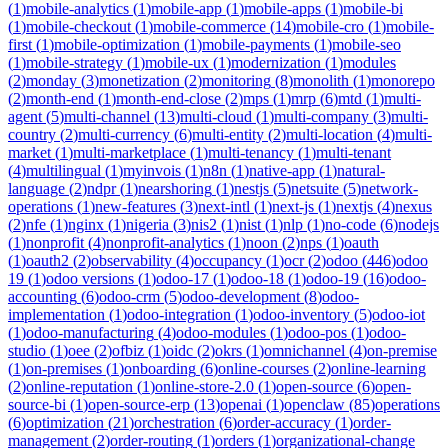
(
1
)
mobile-analytics
(
1
)
mobile-app
(
1
)
mobile-apps
(
1
)
mobile-bi
(
1
)
mobile-checkout
(
1
)
mobile-commerce
(
14
)
mobile-cro
(
1
)
mobile-
first
(
1
)
mobile-optimization
(
1
)
mobile-payments
(
1
)
mobile-seo
(
1
)
mobile-strategy
(
1
)
mobile-ux
(
1
)
modernization
(
1
)
modules
(
2
)
monday
(
3
)
monetization
(
2
)
monitoring
(
8
)
monolith
(
1
)
monorepo
(
2
)
month-end
(
1
)
month-end-close
(
2
)
mps
(
1
)
mrp
(
6
)
mtd
(
1
)
multi-
agent
(
5
)
multi-channel
(
13
)
multi-cloud
(
1
)
multi-company
(
3
)
multi-
country
(
2
)
multi-currency
(
6
)
multi-entity
(
2
)
multi-location
(
4
)
multi-
market
(
1
)
multi-marketplace
(
1
)
multi-tenancy
(
1
)
multi-tenant
(
4
)
multilingual
(
1
)
myinvois
(
1
)
n8n
(
1
)
native-app
(
1
)
natural-
language
(
2
)
ndpr
(
1
)
nearshoring
(
1
)
nestjs
(
5
)
netsuite
(
5
)
network-
operations
(
1
)
new-features
(
3
)
next-intl
(
1
)
next-js
(
1
)
nextjs
(
4
)
nexus
(
2
)
nfe
(
1
)
nginx
(
1
)
nigeria
(
3
)
nis2
(
1
)
nist
(
1
)
nlp
(
1
)
no-code
(
6
)
nodejs
(
1
)
nonprofit
(
4
)
nonprofit-analytics
(
1
)
noon
(
2
)
nps
(
1
)
oauth
(
1
)
oauth2
(
2
)
observability
(
4
)
occupancy
(
1
)
ocr
(
2
)
odoo
(
446
)
odoo
19
(
1
)
odoo versions
(
1
)
odoo-17
(
1
)
odoo-18
(
1
)
odoo-19
(
16
)
odoo-
accounting
(
6
)
odoo-crm
(
5
)
odoo-development
(
8
)
odoo-
implementation
(
1
)
odoo-integration
(
1
)
odoo-inventory
(
5
)
odoo-iot
(
1
)
odoo-manufacturing
(
4
)
odoo-modules
(
1
)
odoo-pos
(
1
)
odoo-
studio
(
1
)
oee
(
2
)
ofbiz
(
1
)
oidc
(
2
)
okrs
(
1
)
omnichannel
(
4
)
on-premise
(
1
)
on-premises
(
1
)
onboarding
(
6
)
online-courses
(
2
)
online-learning
(
2
)
online-reputation
(
1
)
online-store-2.0
(
1
)
open-source
(
6
)
open-
source-bi
(
1
)
open-source-erp
(
13
)
openai
(
1
)
openclaw
(
85
)
operations
(
6
)
optimization
(
21
)
orchestration
(
6
)
order-accuracy
(
1
)
order-
management
(
2
)
order-routing
(
1
)
orders
(
1
)
organizational-change