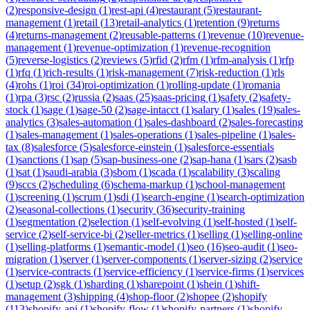
(
2
)
responsive-design
(
1
)
rest-api
(
4
)
restaurant
(
5
)
restaurant-
management
(
1
)
retail
(
13
)
retail-analytics
(
1
)
retention
(
9
)
returns
(
4
)
returns-management
(
2
)
reusable-patterns
(
1
)
revenue
(
10
)
revenue-
management
(
1
)
revenue-optimization
(
1
)
revenue-recognition
(
5
)
reverse-logistics
(
2
)
reviews
(
5
)
rfid
(
2
)
rfm
(
1
)
rfm-analysis
(
1
)
rfp
(
1
)
rfq
(
1
)
rich-results
(
1
)
risk-management
(
7
)
risk-reduction
(
1
)
rls
(
4
)
rohs
(
1
)
roi
(
34
)
roi-optimization
(
1
)
rolling-update
(
1
)
romania
(
1
)
rpa
(
3
)
rsc
(
2
)
russia
(
2
)
saas
(
25
)
saas-pricing
(
1
)
safety
(
2
)
safety-
stock
(
1
)
sage
(
1
)
sage-50
(
2
)
sage-intacct
(
1
)
salary
(
1
)
sales
(
19
)
sales-
analytics
(
3
)
sales-automation
(
1
)
sales-dashboard
(
2
)
sales-forecasting
(
1
)
sales-management
(
1
)
sales-operations
(
1
)
sales-pipeline
(
1
)
sales-
tax
(
8
)
salesforce
(
5
)
salesforce-einstein
(
1
)
salesforce-essentials
(
1
)
sanctions
(
1
)
sap
(
5
)
sap-business-one
(
2
)
sap-hana
(
1
)
sars
(
2
)
sasb
(
1
)
sat
(
1
)
saudi-arabia
(
3
)
sbom
(
1
)
scada
(
1
)
scalability
(
3
)
scaling
(
9
)
sccs
(
2
)
scheduling
(
6
)
schema-markup
(
1
)
school-management
(
1
)
screening
(
1
)
scrum
(
1
)
sdi
(
1
)
search-engine
(
1
)
search-optimization
(
2
)
seasonal-collections
(
1
)
security
(
36
)
security-training
(
1
)
segmentation
(
2
)
selection
(
1
)
self-evolving
(
1
)
self-hosted
(
1
)
self-
service
(
2
)
self-service-bi
(
2
)
seller-metrics
(
1
)
selling
(
1
)
selling-online
(
1
)
selling-platforms
(
1
)
semantic-model
(
1
)
seo
(
16
)
seo-audit
(
1
)
seo-
migration
(
1
)
server
(
1
)
server-components
(
1
)
server-sizing
(
2
)
service
(
1
)
service-contracts
(
1
)
service-efficiency
(
1
)
service-firms
(
1
)
services
(
1
)
setup
(
2
)
sgk
(
1
)
sharding
(
1
)
sharepoint
(
1
)
shein
(
1
)
shift-
management
(
3
)
shipping
(
4
)
shop-floor
(
2
)
shopee
(
2
)
shopify
(
113
)
shopify-api
(
1
)
shopify-flow
(
1
)
shopify-partners
(
1
)
shopify-