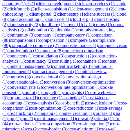
economy
(
1
)
cis
(
1
)
citizen-development
(
3
)
citizen-services
(
1
)
claude
(
2
)
clickfunnels
(
2
)
client-acquisition
(
1
)
client-management
(
2
)
client-
onboarding
(
1
)
client-portal
(
2
)
client-setup
(
1
)
client-success
(
1
)
cloud
(
8
)
cloud-accounting
(
1
)
cloud-cost
(
1
)
cloud-erp
(
3
)
cloud-hosting
(
2
)
cloud-security
(
2
)
cloudflare
(
1
)
clover
(
1
)
clv
(
2
)
cmms
(
1
)
cohort-
analysis
(
2
)
collaboration
(
3
)
colombia
(
1
)
commission-tracking
(
1
)
community
(
3
)
company
(
1
)
company-story
(
1
)
comparison
(
88
)
comparisons
(
1
)
compensation
(
1
)
compiere
(
2
)
compliance
(
99
)
composable-commerce
(
2
)
composite-models
(
1
)
computer-vision
(
1
)
configuration
(
1
)
connector
(
8
)
connector-comparison
(
1
)
connectors
(
1
)
consolidation
(
3
)
construction
(
2
)
construction-
analytics
(
1
)
consultancy
(
2
)
consulting
(
3
)
containers
(
3
)
content
(
1
)
content-management
(
2
)
content-marketing
(
3
)
continuous-
improvement
(
1
)
contract-management
(
1
)
contract-review
(
1
)
contracts
(
3
)
conversation-ai
(
1
)
conversation-design
(
1
)
conversational-ai
(
3
)
conversion
(
8
)
conversion-optimization
(
7
)
conversion-rate
(
2
)
conversion-rate-optimization
(
1
)
cookie-
consent
(
1
)
copilot
(
1
)
copyleft
(
1
)
copyrights
(
1
)
core-web-vitals
(
5
)
corporate-tax
(
1
)
corrective
(
1
)
cosmetics
(
1
)
cost
(
4
)
cost-
accounting
(
1
)
cost-analysis
(
3
)
cost-benefit
(
2
)
cost-calculator
(
1
)
cost-
comparison
(
2
)
cost-optimization
(
5
)
cost-reduction
(
1
)
cost-savings
(
1
)
cost-tracking
(
2
)
coupang
(
1
)
course-creation
(
1
)
courses
(
3
)
cpa
(
1
)
cpq
(
1
)
cpra
(
1
)
credit-management
(
1
)
crewai
(
2
)
criteria
(
1
)
crm
(
44
)
crm-analytics
(
1
)
crm-comparison
(
5
)
crm-integration
(
2
)
crm-
migration
(
2
)
cro
(
2
)
cross-border
(
8
)
cross-platform
(
1
)
cross-sell