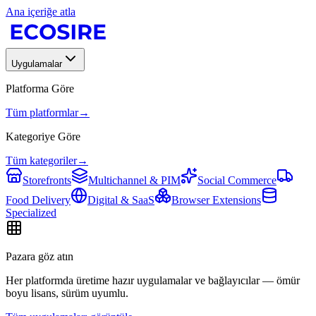
Ana içeriğe atla
Uygulamalar
Platforma Göre
Tüm platformlar
→
Kategoriye Göre
Tüm kategoriler
→
Storefronts
Multichannel & PIM
Social Commerce
Food Delivery
Digital & SaaS
Browser Extensions
Specialized
Pazara göz atın
Her platformda üretime hazır uygulamalar ve bağlayıcılar — ömür
boyu lisans, sürüm uyumlu.