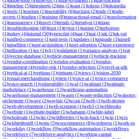
(
1
)
tiktok-shop
(
4
)
time-off
(
1
)
time-to-market
(
1
)
time-tracking
(
2
)
timeline
(
5
)
timesheets
(
2
)
tms
(
1
)
toast
(
1
)
tokens
(
3
)
tokopedia
(
1
)
tools
(
1
)
tourism
(
1
)
traceability
(
6
)
tracking
(
2
)
trade
(
1
)
trade-
secrets
(
1
)
trading
(
1
)
training
(
8
)
transactional-email
(
1
)
transformation
(
1
)
transparency
(
3
)
travel
(
3
)
trends
(
2
)
trendyol
(
1
)
triage
(
1
)
troubleshooting
(
40
)
trust
(
1
)
tryton
(
1
)
tuning
(
2
)
turborepo
(
1
)
turkey
(
4
)
tutorial
(
50
)
typescript
(
4
)
uae
(
3
)
uat
(
1
)
uk
(
2
)
uk-vat
(
1
)
unified-commerce
(
1
)
unit-tests
(
1
)
updates
(
1
)
upgrade
(
3
)
upsell
(
1
)
upselling
(
1
)
user-acquisition
(
1
)
user-adoption
(
2
)
user-experience
(
3
)
utilization
(
1
)
ux
(
1
)
v4
(
1
)
validation
(
1
)
variance-analysis
(
1
)
vat
(
16
)
vector-database
(
1
)
vehicle-management
(
1
)
vehicle-tracking
(
1
)
vendor-coordination
(
1
)
vendor-evaluation
(
1
)
vendor-
management
(
4
)
vendor-risk
(
1
)
vendor-selection
(
2
)
vercel-ai-sdk
(
1
)
vertical-ai
(
1
)
vertipaq
(
1
)
vietnam
(
1
)
views
(
1
)
vision-2030
(
1
)
visual-merchandising
(
1
)
vitest
(
1
)
voice-ai
(
1
)
voice-commerce
(
2
)
voice-search
(
1
)
vulnerability
(
1
)
waf
(
1
)
walmart
(
3
)
walmart-
marketplace
(
1
)
warehouse
(
13
)
warehouse-automation
(
2
)
warehouse-management
(
1
)
wasm
(
1
)
waste-reduction
(
2
)
watsonx-
orchestrate
(
1
)
wave
(
2
)
wayfair
(
2
)
wcag
(
2
)
web
(
1
)
web-design
(
2
)
web-development
(
1
)
web-scraping
(
1
)
web3
(
1
)
webhooks
(
7
)
website
(
1
)
website-builder
(
1
)
whatsapp
(
1
)
white-label
(
6
)
wholesale
(
12
)
wiki
(
2
)
wildberries
(
1
)
win-back
(
1
)
wip
(
1
)
wix
(
2
)
wkhtmltopdf
(
1
)
wms
(
5
)
woocommerce
(
8
)
wordpress
(
1
)
work-os
(
1
)
workday
(
1
)
workflow
(
9
)
workflow-automation
(
1
)
workflows
(
2
)
workforce
(
7
)
workforce-analytics
(
1
)
working-capital