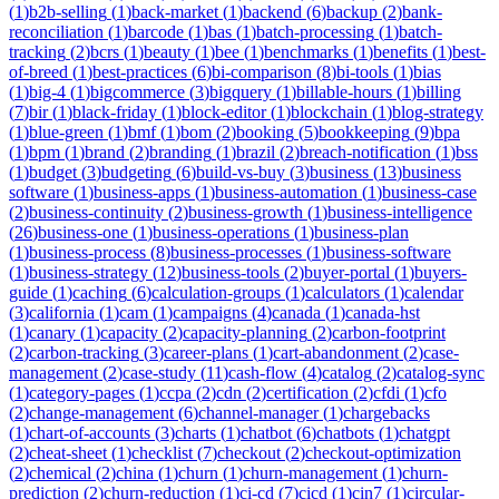
(
1
)
b2b-selling
(
1
)
back-market
(
1
)
backend
(
6
)
backup
(
2
)
bank-
reconciliation
(
1
)
barcode
(
1
)
bas
(
1
)
batch-processing
(
1
)
batch-
tracking
(
2
)
bcrs
(
1
)
beauty
(
1
)
bee
(
1
)
benchmarks
(
1
)
benefits
(
1
)
best-
of-breed
(
1
)
best-practices
(
6
)
bi-comparison
(
8
)
bi-tools
(
1
)
bias
(
1
)
big-4
(
1
)
bigcommerce
(
3
)
bigquery
(
1
)
billable-hours
(
1
)
billing
(
7
)
bir
(
1
)
black-friday
(
1
)
block-editor
(
1
)
blockchain
(
1
)
blog-strategy
(
1
)
blue-green
(
1
)
bmf
(
1
)
bom
(
2
)
booking
(
5
)
bookkeeping
(
9
)
bpa
(
1
)
bpm
(
1
)
brand
(
2
)
branding
(
1
)
brazil
(
2
)
breach-notification
(
1
)
bss
(
1
)
budget
(
3
)
budgeting
(
6
)
build-vs-buy
(
3
)
business
(
13
)
business
software
(
1
)
business-apps
(
1
)
business-automation
(
1
)
business-case
(
2
)
business-continuity
(
2
)
business-growth
(
1
)
business-intelligence
(
26
)
business-one
(
1
)
business-operations
(
1
)
business-plan
(
1
)
business-process
(
8
)
business-processes
(
1
)
business-software
(
1
)
business-strategy
(
12
)
business-tools
(
2
)
buyer-portal
(
1
)
buyers-
guide
(
1
)
caching
(
6
)
calculation-groups
(
1
)
calculators
(
1
)
calendar
(
3
)
california
(
1
)
cam
(
1
)
campaigns
(
4
)
canada
(
1
)
canada-hst
(
1
)
canary
(
1
)
capacity
(
2
)
capacity-planning
(
2
)
carbon-footprint
(
2
)
carbon-tracking
(
3
)
career-plans
(
1
)
cart-abandonment
(
2
)
case-
management
(
2
)
case-study
(
11
)
cash-flow
(
4
)
catalog
(
2
)
catalog-sync
(
1
)
category-pages
(
1
)
ccpa
(
2
)
cdn
(
2
)
certification
(
2
)
cfdi
(
1
)
cfo
(
2
)
change-management
(
6
)
channel-manager
(
1
)
chargebacks
(
1
)
chart-of-accounts
(
3
)
charts
(
1
)
chatbot
(
6
)
chatbots
(
1
)
chatgpt
(
2
)
cheat-sheet
(
1
)
checklist
(
7
)
checkout
(
2
)
checkout-optimization
(
2
)
chemical
(
2
)
china
(
1
)
churn
(
1
)
churn-management
(
1
)
churn-
prediction
(
2
)
churn-reduction
(
1
)
ci-cd
(
7
)
cicd
(
1
)
cin7
(
1
)
circular-