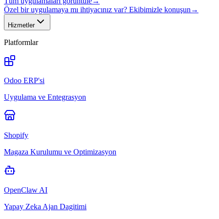
Tüm uygulamaları görüntüle
→
Özel bir uygulamaya mı ihtiyacınız var? Ekibimizle konuşun
→
Hizmetler
Platformlar
Odoo ERP'si
Uygulama ve Entegrasyon
Shopify
Magaza Kurulumu ve Optimizasyon
OpenClaw AI
Yapay Zeka Ajan Dagitimi