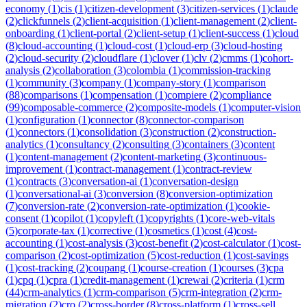
economy
(
1
)
cis
(
1
)
citizen-development
(
3
)
citizen-services
(
1
)
claude
(
2
)
clickfunnels
(
2
)
client-acquisition
(
1
)
client-management
(
2
)
client-
onboarding
(
1
)
client-portal
(
2
)
client-setup
(
1
)
client-success
(
1
)
cloud
(
8
)
cloud-accounting
(
1
)
cloud-cost
(
1
)
cloud-erp
(
3
)
cloud-hosting
(
2
)
cloud-security
(
2
)
cloudflare
(
1
)
clover
(
1
)
clv
(
2
)
cmms
(
1
)
cohort-
analysis
(
2
)
collaboration
(
3
)
colombia
(
1
)
commission-tracking
(
1
)
community
(
3
)
company
(
1
)
company-story
(
1
)
comparison
(
88
)
comparisons
(
1
)
compensation
(
1
)
compiere
(
2
)
compliance
(
99
)
composable-commerce
(
2
)
composite-models
(
1
)
computer-vision
(
1
)
configuration
(
1
)
connector
(
8
)
connector-comparison
(
1
)
connectors
(
1
)
consolidation
(
3
)
construction
(
2
)
construction-
analytics
(
1
)
consultancy
(
2
)
consulting
(
3
)
containers
(
3
)
content
(
1
)
content-management
(
2
)
content-marketing
(
3
)
continuous-
improvement
(
1
)
contract-management
(
1
)
contract-review
(
1
)
contracts
(
3
)
conversation-ai
(
1
)
conversation-design
(
1
)
conversational-ai
(
3
)
conversion
(
8
)
conversion-optimization
(
7
)
conversion-rate
(
2
)
conversion-rate-optimization
(
1
)
cookie-
consent
(
1
)
copilot
(
1
)
copyleft
(
1
)
copyrights
(
1
)
core-web-vitals
(
5
)
corporate-tax
(
1
)
corrective
(
1
)
cosmetics
(
1
)
cost
(
4
)
cost-
accounting
(
1
)
cost-analysis
(
3
)
cost-benefit
(
2
)
cost-calculator
(
1
)
cost-
comparison
(
2
)
cost-optimization
(
5
)
cost-reduction
(
1
)
cost-savings
(
1
)
cost-tracking
(
2
)
coupang
(
1
)
course-creation
(
1
)
courses
(
3
)
cpa
(
1
)
cpq
(
1
)
cpra
(
1
)
credit-management
(
1
)
crewai
(
2
)
criteria
(
1
)
crm
(
44
)
crm-analytics
(
1
)
crm-comparison
(
5
)
crm-integration
(
2
)
crm-
migration
(
2
)
cro
(
2
)
cross-border
(
8
)
cross-platform
(
1
)
cross-sell