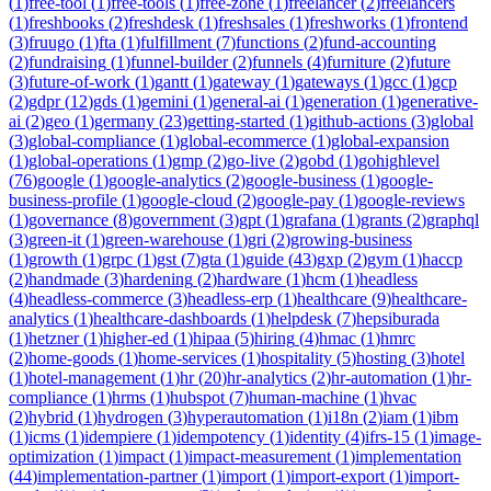
(
1
)
free-tool
(
1
)
free-tools
(
1
)
free-zone
(
1
)
freelancer
(
2
)
freelancers
(
1
)
freshbooks
(
2
)
freshdesk
(
1
)
freshsales
(
1
)
freshworks
(
1
)
frontend
(
3
)
fruugo
(
1
)
fta
(
1
)
fulfillment
(
7
)
functions
(
2
)
fund-accounting
(
2
)
fundraising
(
1
)
funnel-builder
(
2
)
funnels
(
4
)
furniture
(
2
)
future
(
3
)
future-of-work
(
1
)
gantt
(
1
)
gateway
(
1
)
gateways
(
1
)
gcc
(
1
)
gcp
(
2
)
gdpr
(
12
)
gds
(
1
)
gemini
(
1
)
general-ai
(
1
)
generation
(
1
)
generative-
ai
(
2
)
geo
(
1
)
germany
(
23
)
getting-started
(
1
)
github-actions
(
3
)
global
(
3
)
global-compliance
(
1
)
global-ecommerce
(
1
)
global-expansion
(
1
)
global-operations
(
1
)
gmp
(
2
)
go-live
(
2
)
gobd
(
1
)
gohighlevel
(
76
)
google
(
1
)
google-analytics
(
2
)
google-business
(
1
)
google-
business-profile
(
1
)
google-cloud
(
2
)
google-pay
(
1
)
google-reviews
(
1
)
governance
(
8
)
government
(
3
)
gpt
(
1
)
grafana
(
1
)
grants
(
2
)
graphql
(
3
)
green-it
(
1
)
green-warehouse
(
1
)
gri
(
2
)
growing-business
(
1
)
growth
(
1
)
grpc
(
1
)
gst
(
7
)
gta
(
1
)
guide
(
43
)
gxp
(
2
)
gym
(
1
)
haccp
(
2
)
handmade
(
3
)
hardening
(
2
)
hardware
(
1
)
hcm
(
1
)
headless
(
4
)
headless-commerce
(
3
)
headless-erp
(
1
)
healthcare
(
9
)
healthcare-
analytics
(
1
)
healthcare-dashboards
(
1
)
helpdesk
(
7
)
hepsiburada
(
1
)
hetzner
(
1
)
higher-ed
(
1
)
hipaa
(
5
)
hiring
(
4
)
hmac
(
1
)
hmrc
(
2
)
home-goods
(
1
)
home-services
(
1
)
hospitality
(
5
)
hosting
(
3
)
hotel
(
1
)
hotel-management
(
1
)
hr
(
20
)
hr-analytics
(
2
)
hr-automation
(
1
)
hr-
compliance
(
1
)
hrms
(
1
)
hubspot
(
7
)
human-machine
(
1
)
hvac
(
2
)
hybrid
(
1
)
hydrogen
(
3
)
hyperautomation
(
1
)
i18n
(
2
)
iam
(
1
)
ibm
(
1
)
icms
(
1
)
idempiere
(
1
)
idempotency
(
1
)
identity
(
4
)
ifrs-15
(
1
)
image-
optimization
(
1
)
impact
(
1
)
impact-measurement
(
1
)
implementation
(
44
)
implementation-partner
(
1
)
import
(
1
)
import-export
(
1
)
import-