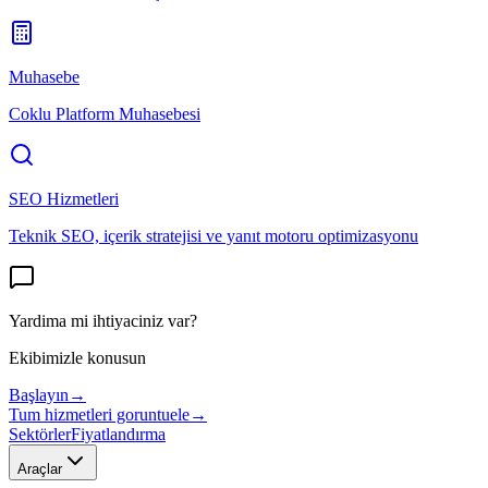
Muhasebe
Coklu Platform Muhasebesi
SEO Hizmetleri
Teknik SEO, içerik stratejisi ve yanıt motoru optimizasyonu
Yardima mi ihtiyaciniz var?
Ekibimizle konusun
Başlayın
→
Tum hizmetleri goruntuele
→
Sektörler
Fiyatlandırma
Araçlar