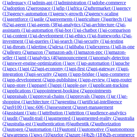
(
1
)
adequacy
(
1
)
admin-api
(
1
)
administration
(
1
)
adobe-commerce
(
2
)
adoption
(
2
)
aerospace
(
1
)
afip
(
1
)
africa
(
2
)
aftermarket
(
1
)
agency
(
13
)
agency-automation
(
1
)
agency-growth
(
2
)
agency-scaling
(
1
)
agentforce
(
1
)
agile
(
2
)
agreements
(
1
)
agriculture
(
3
)
agritech
(
1
)
ai
(
62
)
ai-agent
(
1
)
ai-agents
(
38
)
ai-analytics
(
2
)
ai-architecture
(
2
)
ai-
assistants
(
1
)
ai-automation
(
6
)
ai-bot
(
1
)
ai-chatbot
(
1
)
ai-comparison
(
1
)
ai-content
(
1
)
ai-development
(
1
)
ai-ethics
(
1
)
ai-frameworks
(
2
)
ai-
investment
(
1
)
ai-queries
(
1
)
ai-search
(
3
)
ai-security
(
1
)
ai-testing
(
1
)
ai-threats
(
1
)
alerting
(
2
)
alexa
(
1
)
alibaba
(
1
)
aliexpress
(
1
)
all-in-one
(
2
)
allegro
(
2
)
amazon
(
7
)
amazon-ads
(
1
)
amazon-ppc
(
1
)
amazon-
seller
(
1
)
aml
(
1
)
analytics
(
40
)
announcement
(
1
)
anomaly-detection
(
1
)
answer-engine-optimization
(
1
)
aov
(
1
)
ap-automation
(
1
)
apache
(
1
)
apcs
(
1
)
api
(
22
)
api-economy
(
1
)
api-first
(
2
)
api-gateway
(
1
)
api-
integration
(
3
)
api-security
(
2
)
apm
(
1
)
app-bridge
(
1
)
app-commerce
(
1
)
app-development
(
2
)
app-publishing
(
1
)
app-review
(
1
)
app-router
(
1
)
app-store
(
1
)
apparel
(
3
)
appi
(
1
)
apple-pay
(
1
)
applicant-tracking
(
1
)
applications
(
1
)
appointment-booking
(
2
)
appointments
(
1
)
appraisals
(
1
)
approval-chains
(
1
)
approvals
(
3
)
apps
(
1
)
ar
(
1
)
ar-
shopping
(
1
)
architecture
(
17
)
argentina
(
1
)
artificial-intelligence
(
2
)
as9100
(
1
)
asc-606
(
3
)
assessment
(
2
)
asset-management
(
4
)
assistant
(
1
)
ato
(
1
)
attribution
(
1
)
attrition
(
1
)
audience-analytics
(
1
)
audit
(
7
)
audit-trail
(
1
)
augmented
(
1
)
augmented-reality
(
2
)
australia
(
2
)
australia-gst
(
1
)
authentication
(
6
)
authentik
(
2
)
authorization
(
3
)
autogen
(
2
)
automation
(
119
)
automl
(
1
)
automotive
(
5
)
autonomous
(
2
)
awareness
(
1
)
aws
(
10
)
axelor
(
2
)
azure
(
4
)
b2b
(
18
)
b2b-ecommerce