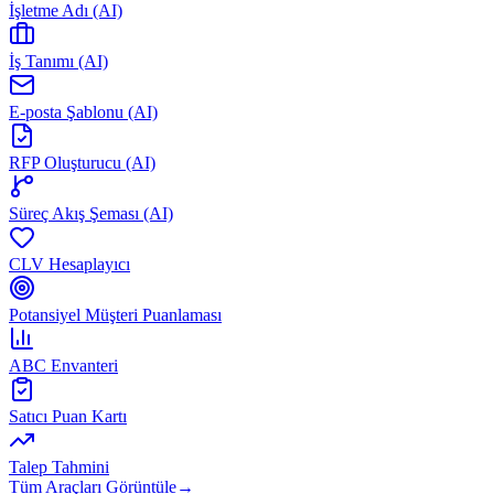
İşletme Adı (AI)
İş Tanımı (AI)
E-posta Şablonu (AI)
RFP Oluşturucu (AI)
Süreç Akış Şeması (AI)
CLV Hesaplayıcı
Potansiyel Müşteri Puanlaması
ABC Envanteri
Satıcı Puan Kartı
Talep Tahmini
Tüm Araçları Görüntüle
→