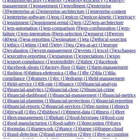
(
1
)
endpoint-security
(
1
)
energy
(
3
)
energy-efficiency
(
1
)
energy-
management
(
1
)
engagement
(
1
)
enrollment
(
2
)
enterprise
(
39
)
enterprise-ai
(
2
)
enterprise-architecture
(
1
)
enterprise-content
(
1
)
enterprise-software
(
1
)
eoq
(
1
)
epicor
(
2
)
epicor-kinetic
(
1
)
eprivacy
(
1
)
equipment
(
2
)
equipment-rental
(
2
)
erp
(
225
)
erp-architecture
(
1
)
erp-automation
(
1
)
erp-comparison
(
9
)
erp-configuration
(
1
)
erp-
failure
(
1
)
erp-integration
(
8
)
erp-selection
(
2
)
erpnext
(
18
)
errors
(
40
)
esg
(
5
)
esg-reporting
(
2
)
esignature
(
1
)
eta
(
2
)
ethical-sourcing
(
1
)
ethics
(
1
)
etims
(
1
)
etl
(
5
)
etsy
(
3
)
eu
(
2
)
eu-ai-act
(
1
)
europe
(
2
)
evaluation
(
3
)
event-management
(
2
)
events
(
1
)
excel
(
3
)
exchanges
(
1
)
executive-reporting
(
1
)
expansion
(
1
)
expectations
(
1
)
expo
(
1
)
export-compliance
(
1
)
extensibility
(
2
)
fabric
(
1
)
facebook
(
1
)
facebook-shops
(
1
)
factory-floor
(
1
)
faire
(
1
)
farm-management
(
1
)
fashion
(
6
)
fattura-elettronica
(
1
)
fba
(
1
)
fbr
(
2
)
fda
(
1
)
fda-
compliance
(
3
)
features
(
1
)
fec
(
1
)
fedramp
(
1
)
field-management
(
1
)
field-service
(
1
)
fill-rate
(
1
)
finance
(
10
)
financial-analysis
(
2
)
financial-analytics
(
2
)
financial-close
(
2
)
financial-crime
(
1
)
financial-dashboard
(
1
)
financial-management
(
1
)
financial-metrics
(
1
)
financial-planning
(
1
)
financial-projections
(
1
)
financial-reporting
(
4
)
financial-reports
(
2
)
financial-services
(
3
)
fine-tuning
(
1
)
fintech
(
3
)
firewall
(
1
)
firs
(
2
)
fishbowl
(
1
)
fitment-data
(
1
)
fitness
(
1
)
fleet
(
1
)
fleet-management
(
1
)
flipkart
(
2
)
food-beverage
(
4
)
food-cost
(
1
)
food-manufacturing
(
1
)
food-safety
(
1
)
forecasting
(
9
)
forex
(
1
)
formulas
(
1
)
framework
(
2
)
france
(
1
)
frappe
(
4
)
frappe-cloud
(
1
)
fraud-detection
(
2
)
fraud-prevention
(
2
)
free
(
1
)
free-accounting