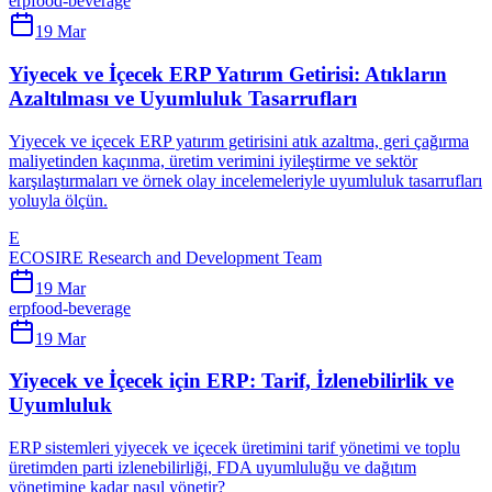
erp
food-beverage
19 Mar
Yiyecek ve İçecek ERP Yatırım Getirisi: Atıkların
Azaltılması ve Uyumluluk Tasarrufları
Yiyecek ve içecek ERP yatırım getirisini atık azaltma, geri çağırma
maliyetinden kaçınma, üretim verimini iyileştirme ve sektör
karşılaştırmaları ve örnek olay incelemeleriyle uyumluluk tasarrufları
yoluyla ölçün.
E
ECOSIRE Research and Development Team
19 Mar
erp
food-beverage
19 Mar
Yiyecek ve İçecek için ERP: Tarif, İzlenebilirlik ve
Uyumluluk
ERP sistemleri yiyecek ve içecek üretimini tarif yönetimi ve toplu
üretimden parti izlenebilirliği, FDA uyumluluğu ve dağıtım
yönetimine kadar nasıl yönetir?