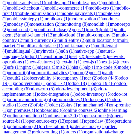
(
1
)
mobile-analytics
(
1
)
mobile-app
(
1
)
mobile-apps
(
1
)
mobile-bi
(
1
)
mobile-checkout
(
1
)
mobile-commerce
(
14
)
mobile-cro
(
1
)
mobile-
first
(
1
)
mobile-optimization
(
1
)
mobile-payments
(
1
)
mobile-seo
(
1
)
mobile-strategy
(
1
)
mobile-ux
(
1
)
modernization
(
1
)
modules
(
2
)
monday
(
3
)
monetization
(
2
)
monitoring
(
8
)
monolith
(
1
)
monorepo
(
2
)
month-end
(
1
)
month-end-close
(
2
)
mps
(
1
)
mrp
(
6
)
mtd
(
1
)
multi-
agent
(
5
)
multi-channel
(
13
)
multi-cloud
(
1
)
multi-company
(
3
)
multi-
country
(
2
)
multi-currency
(
6
)
multi-entity
(
2
)
multi-location
(
4
)
multi-
market
(
1
)
multi-marketplace
(
1
)
multi-tenancy
(
1
)
multi-tenant
(
4
)
multilingual
(
1
)
myinvois
(
1
)
n8n
(
1
)
native-app
(
1
)
natural-
language
(
2
)
ndpr
(
1
)
nearshoring
(
1
)
nestjs
(
5
)
netsuite
(
5
)
network-
operations
(
1
)
new-features
(
3
)
next-intl
(
1
)
next-js
(
1
)
nextjs
(
4
)
nexus
(
2
)
nfe
(
1
)
nginx
(
1
)
nigeria
(
3
)
nis2
(
1
)
nist
(
1
)
nlp
(
1
)
no-code
(
6
)
nodejs
(
1
)
nonprofit
(
4
)
nonprofit-analytics
(
1
)
noon
(
2
)
nps
(
1
)
oauth
(
1
)
oauth2
(
2
)
observability
(
4
)
occupancy
(
1
)
ocr
(
2
)
odoo
(
446
)
odoo
19
(
1
)
odoo versions
(
1
)
odoo-17
(
1
)
odoo-18
(
1
)
odoo-19
(
16
)
odoo-
accounting
(
6
)
odoo-crm
(
5
)
odoo-development
(
8
)
odoo-
implementation
(
1
)
odoo-integration
(
1
)
odoo-inventory
(
5
)
odoo-iot
(
1
)
odoo-manufacturing
(
4
)
odoo-modules
(
1
)
odoo-pos
(
1
)
odoo-
studio
(
1
)
oee
(
2
)
ofbiz
(
1
)
oidc
(
2
)
okrs
(
1
)
omnichannel
(
4
)
on-premise
(
1
)
on-premises
(
1
)
onboarding
(
6
)
online-courses
(
2
)
online-learning
(
2
)
online-reputation
(
1
)
online-store-2.0
(
1
)
open-source
(
6
)
open-
source-bi
(
1
)
open-source-erp
(
13
)
openai
(
1
)
openclaw
(
85
)
operations
(
6
)
optimization
(
21
)
orchestration
(
6
)
order-accuracy
(
1
)
order-
management
(
2
)
order-routing
(
1
)
orders
(
1
)
organizational-change