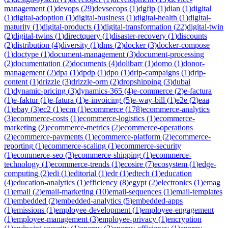
management
(
1
)
devops
(
29
)
devsecops
(
1
)
dgfip
(
1
)
dian
(
1
)
digital
(
1
)
digital-adoption
(
1
)
digital-business
(
1
)
digital-health
(
1
)
digital-
maturity
(
1
)
digital-products
(
1
)
digital-transformation
(
22
)
digital-twin
(
2
)
digital-twins
(
1
)
directquery
(
1
)
disaster-recovery
(
1
)
discounts
(
2
)
distribution
(
4
)
diversity
(
1
)
dms
(
2
)
docker
(
3
)
docker-compose
(
1
)
doctype
(
1
)
document-management
(
3
)
document-processing
(
2
)
documentation
(
2
)
documents
(
4
)
dolibarr
(
1
)
domo
(
1
)
donor-
management
(
2
)
dpa
(
1
)
dpdp
(
1
)
dpo
(
1
)
drip-campaigns
(
1
)
drip-
content
(
1
)
drizzle
(
3
)
drizzle-orm
(
2
)
dropshipping
(
3
)
dubai
(
1
)
dynamic-pricing
(
3
)
dynamics-365
(
4
)
e-commerce
(
2
)
e-factura
(
1
)
e-faktur
(
1
)
e-fatura
(
1
)
e-invoicing
(
5
)
e-way-bill
(
1
)
e2e
(
2
)
eaa
(
1
)
ebay
(
3
)
ec2
(
1
)
ecm
(
1
)
ecommerce
(
178
)
ecommerce-analytics
(
3
)
ecommerce-costs
(
1
)
ecommerce-logistics
(
1
)
ecommerce-
marketing
(
2
)
ecommerce-metrics
(
2
)
ecommerce-operations
(
2
)
ecommerce-payments
(
1
)
ecommerce-platform
(
2
)
ecommerce-
reporting
(
1
)
ecommerce-scaling
(
1
)
ecommerce-security
(
1
)
ecommerce-seo
(
3
)
ecommerce-shipping
(
1
)
ecommerce-
technology
(
1
)
ecommerce-trends
(
1
)
ecosire
(
7
)
ecosystem
(
1
)
edge-
computing
(
2
)
edi
(
1
)
editorial
(
1
)
edr
(
1
)
edtech
(
1
)
education
(
4
)
education-analytics
(
1
)
efficiency
(
8
)
egypt
(
2
)
electronics
(
1
)
emag
(
1
)
email
(
2
)
email-marketing
(
10
)
email-sequences
(
1
)
email-templates
(
1
)
embedded
(
2
)
embedded-analytics
(
5
)
embedded-apps
(
1
)
emissions
(
1
)
employee-development
(
1
)
employee-engagement
(
1
)
employee-management
(
3
)
employee-privacy
(
1
)
encryption