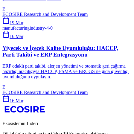
E
ECOSIRE Research and Development Team
19 Mar
manufacturing
industry-4-0
16 Mar
Yiyecek ve İçecek Kalite Uyumluluğu: HACCP,
Parti Takibi ve ERP Entegrasyonu
ERP odaklı parti takibi, alerjen yönetimi ve otomatik geri çağırma
hazırlığı aracılığıyla HACCP, FSMA ve BRCGS ile gıda güvenliği
uyumluluğunu uygulayın.
E
ECOSIRE Research and Development Team
16 Mar
Ekosistemin Lideri
Dijital ürün vitrini ve tam Odoo 19 Enterprise platformu.