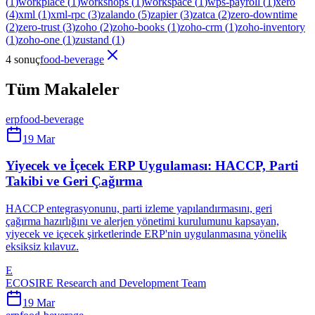
(
1
)
workplace
(
1
)
workshops
(
1
)
workspace
(
1
)
wps-payroll
(
1
)
xero
(
4
)
xml
(
1
)
xml-rpc
(
3
)
zalando
(
5
)
zapier
(
3
)
zatca
(
2
)
zero-downtime
(
2
)
zero-trust
(
3
)
zoho
(
2
)
zoho-books
(
1
)
zoho-crm
(
1
)
zoho-inventory
(
1
)
zoho-one
(
1
)
zustand
(
1
)
4 sonuç
food-beverage
Tüm Makaleler
erp
food-beverage
19 Mar
Yiyecek ve İçecek ERP Uygulaması: HACCP, Parti
Takibi ve Geri Çağırma
HACCP entegrasyonunu, parti izleme yapılandırmasını, geri
çağırma hazırlığını ve alerjen yönetimi kurulumunu kapsayan,
yiyecek ve içecek şirketlerinde ERP'nin uygulanmasına yönelik
eksiksiz kılavuz.
E
ECOSIRE Research and Development Team
19 Mar