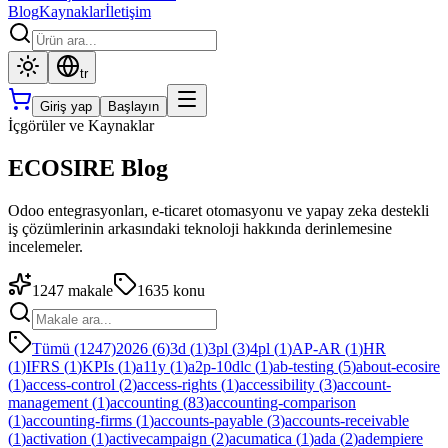
Blog
Kaynaklar
İletişim
tr
Giriş yap
Başlayın
İçgörüler ve Kaynaklar
ECOSIRE Blog
Odoo entegrasyonları, e-ticaret otomasyonu ve yapay zeka destekli
iş çözümlerinin arkasındaki teknoloji hakkında derinlemesine
incelemeler.
1247
makale
1635
konu
Tümü (1247)
2026
(
6
)
3d
(
1
)
3pl
(
3
)
4pl
(
1
)
AP-AR
(
1
)
HR
(
1
)
IFRS
(
1
)
KPIs
(
1
)
a11y
(
1
)
a2p-10dlc
(
1
)
ab-testing
(
5
)
about-ecosire
(
1
)
access-control
(
2
)
access-rights
(
1
)
accessibility
(
3
)
account-
management
(
1
)
accounting
(
83
)
accounting-comparison
(
1
)
accounting-firms
(
1
)
accounts-payable
(
3
)
accounts-receivable
(
1
)
activation
(
1
)
activecampaign
(
2
)
acumatica
(
1
)
ada
(
2
)
adempiere