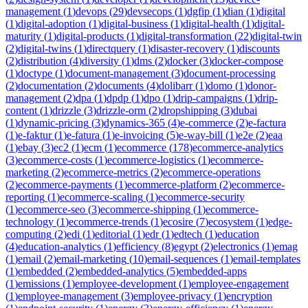
management
(
1
)
devops
(
29
)
devsecops
(
1
)
dgfip
(
1
)
dian
(
1
)
digital
(
1
)
digital-adoption
(
1
)
digital-business
(
1
)
digital-health
(
1
)
digital-
maturity
(
1
)
digital-products
(
1
)
digital-transformation
(
22
)
digital-twin
(
2
)
digital-twins
(
1
)
directquery
(
1
)
disaster-recovery
(
1
)
discounts
(
2
)
distribution
(
4
)
diversity
(
1
)
dms
(
2
)
docker
(
3
)
docker-compose
(
1
)
doctype
(
1
)
document-management
(
3
)
document-processing
(
2
)
documentation
(
2
)
documents
(
4
)
dolibarr
(
1
)
domo
(
1
)
donor-
management
(
2
)
dpa
(
1
)
dpdp
(
1
)
dpo
(
1
)
drip-campaigns
(
1
)
drip-
content
(
1
)
drizzle
(
3
)
drizzle-orm
(
2
)
dropshipping
(
3
)
dubai
(
1
)
dynamic-pricing
(
3
)
dynamics-365
(
4
)
e-commerce
(
2
)
e-factura
(
1
)
e-faktur
(
1
)
e-fatura
(
1
)
e-invoicing
(
5
)
e-way-bill
(
1
)
e2e
(
2
)
eaa
(
1
)
ebay
(
3
)
ec2
(
1
)
ecm
(
1
)
ecommerce
(
178
)
ecommerce-analytics
(
3
)
ecommerce-costs
(
1
)
ecommerce-logistics
(
1
)
ecommerce-
marketing
(
2
)
ecommerce-metrics
(
2
)
ecommerce-operations
(
2
)
ecommerce-payments
(
1
)
ecommerce-platform
(
2
)
ecommerce-
reporting
(
1
)
ecommerce-scaling
(
1
)
ecommerce-security
(
1
)
ecommerce-seo
(
3
)
ecommerce-shipping
(
1
)
ecommerce-
technology
(
1
)
ecommerce-trends
(
1
)
ecosire
(
7
)
ecosystem
(
1
)
edge-
computing
(
2
)
edi
(
1
)
editorial
(
1
)
edr
(
1
)
edtech
(
1
)
education
(
4
)
education-analytics
(
1
)
efficiency
(
8
)
egypt
(
2
)
electronics
(
1
)
emag
(
1
)
email
(
2
)
email-marketing
(
10
)
email-sequences
(
1
)
email-templates
(
1
)
embedded
(
2
)
embedded-analytics
(
5
)
embedded-apps
(
1
)
emissions
(
1
)
employee-development
(
1
)
employee-engagement
(
1
)
employee-management
(
3
)
employee-privacy
(
1
)
encryption