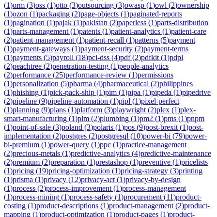
(
1
)
orm
(
3
)
oss
(
1
)
otto
(
3
)
outsourcing
(
3
)
owasp
(
1
)
owl
(
2
)
ownership
(
1
)
ozon
(
1
)
packaging
(
2
)
page-objects
(
1
)
paginated-reports
(
1
)
pagination
(
1
)
pajak
(
1
)
pakistan
(
2
)
paperless
(
1
)
parts-distribution
(
1
)
parts-management
(
1
)
patents
(
1
)
patient-analytics
(
1
)
patient-care
(
2
)
patient-management
(
1
)
patient-recall
(
1
)
patterns
(
5
)
payment
(
1
)
payment-gateways
(
1
)
payment-security
(
2
)
payment-terms
(
1
)
payments
(
5
)
payroll
(
18
)
pci-dss
(
4
)
pdf
(
2
)
pdfkit
(
1
)
pdpl
(
2
)
peachtree
(
2
)
penetration-testing
(
1
)
people-analytics
(
2
)
performance
(
25
)
performance-review
(
1
)
permissions
(
1
)
personalization
(
5
)
pharma
(
4
)
pharmaceutical
(
2
)
philippines
(
1
)
phishing
(
1
)
pick-pack-ship
(
1
)
pim
(
1
)
pipa
(
1
)
pipeda
(
1
)
pipedrive
(
2
)
pipeline
(
9
)
pipeline-automation
(
1
)
pipl
(
1
)
pixel-perfect
(
1
)
planning
(
9
)
plans
(
1
)
platform
(
3
)
playwright
(
2
)
plex
(
1
)
plex-
smart-manufacturing
(
1
)
plm
(
2
)
plumbing
(
1
)
pm2
(
1
)
pms
(
1
)
pnpm
(
1
)
point-of-sale
(
3
)
poland
(
3
)
polaris
(
1
)
pos
(
9
)
post-brexit
(
1
)
post-
implementation
(
2
)
postgres
(
2
)
postgresql
(
10
)
power-bi
(
79
)
power-
bi-premium
(
1
)
power-query
(
1
)
ppc
(
1
)
practice-management
(
2
)
precious-metals
(
1
)
predictive-analytics
(
4
)
predictive-maintenance
(
2
)
premium
(
2
)
preparation
(
1
)
prestashop
(
1
)
preventive
(
1
)
pricelists
(
1
)
pricing
(
19
)
pricing-optimization
(
1
)
pricing-strategy
(
3
)
printing
(
1
)
prisma
(
1
)
privacy
(
12
)
privacy-act
(
1
)
privacy-by-design
(
1
)
process
(
2
)
process-improvement
(
1
)
process-management
(
1
)
process-mining
(
1
)
process-safety
(
1
)
procurement
(
11
)
product-
costing
(
1
)
product-descriptions
(
1
)
product-management
(
2
)
product-
mapping
(
1
)
product-optimization
(
1
)
product-pages
(
1
)
product-