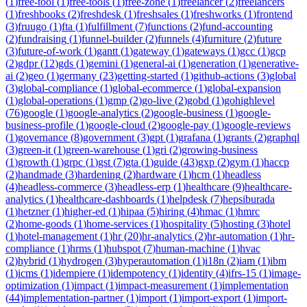
(
1
)
free-tool
(
1
)
free-tools
(
1
)
free-zone
(
1
)
freelancer
(
2
)
freelancers
(
1
)
freshbooks
(
2
)
freshdesk
(
1
)
freshsales
(
1
)
freshworks
(
1
)
frontend
(
3
)
fruugo
(
1
)
fta
(
1
)
fulfillment
(
7
)
functions
(
2
)
fund-accounting
(
2
)
fundraising
(
1
)
funnel-builder
(
2
)
funnels
(
4
)
furniture
(
2
)
future
(
3
)
future-of-work
(
1
)
gantt
(
1
)
gateway
(
1
)
gateways
(
1
)
gcc
(
1
)
gcp
(
2
)
gdpr
(
12
)
gds
(
1
)
gemini
(
1
)
general-ai
(
1
)
generation
(
1
)
generative-
ai
(
2
)
geo
(
1
)
germany
(
23
)
getting-started
(
1
)
github-actions
(
3
)
global
(
3
)
global-compliance
(
1
)
global-ecommerce
(
1
)
global-expansion
(
1
)
global-operations
(
1
)
gmp
(
2
)
go-live
(
2
)
gobd
(
1
)
gohighlevel
(
76
)
google
(
1
)
google-analytics
(
2
)
google-business
(
1
)
google-
business-profile
(
1
)
google-cloud
(
2
)
google-pay
(
1
)
google-reviews
(
1
)
governance
(
8
)
government
(
3
)
gpt
(
1
)
grafana
(
1
)
grants
(
2
)
graphql
(
3
)
green-it
(
1
)
green-warehouse
(
1
)
gri
(
2
)
growing-business
(
1
)
growth
(
1
)
grpc
(
1
)
gst
(
7
)
gta
(
1
)
guide
(
43
)
gxp
(
2
)
gym
(
1
)
haccp
(
2
)
handmade
(
3
)
hardening
(
2
)
hardware
(
1
)
hcm
(
1
)
headless
(
4
)
headless-commerce
(
3
)
headless-erp
(
1
)
healthcare
(
9
)
healthcare-
analytics
(
1
)
healthcare-dashboards
(
1
)
helpdesk
(
7
)
hepsiburada
(
1
)
hetzner
(
1
)
higher-ed
(
1
)
hipaa
(
5
)
hiring
(
4
)
hmac
(
1
)
hmrc
(
2
)
home-goods
(
1
)
home-services
(
1
)
hospitality
(
5
)
hosting
(
3
)
hotel
(
1
)
hotel-management
(
1
)
hr
(
20
)
hr-analytics
(
2
)
hr-automation
(
1
)
hr-
compliance
(
1
)
hrms
(
1
)
hubspot
(
7
)
human-machine
(
1
)
hvac
(
2
)
hybrid
(
1
)
hydrogen
(
3
)
hyperautomation
(
1
)
i18n
(
2
)
iam
(
1
)
ibm
(
1
)
icms
(
1
)
idempiere
(
1
)
idempotency
(
1
)
identity
(
4
)
ifrs-15
(
1
)
image-
optimization
(
1
)
impact
(
1
)
impact-measurement
(
1
)
implementation
(
44
)
implementation-partner
(
1
)
import
(
1
)
import-export
(
1
)
import-