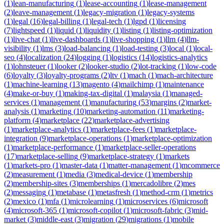
(
1
)
lean-manufacturing
(
1
)
lease-accounting
(
1
)
lease-management
(
2
)
leave-management
(
1
)
legacy-migration
(
1
)
legacy-systems
(
1
)
legal
(
16
)
legal-billing
(
1
)
legal-tech
(
1
)
lgpd
(
1
)
licensing
(
7
)
lightspeed
(
1
)
liquid
(
1
)
liquidity
(
1
)
listing
(
1
)
listing-optimization
(
1
)
live-chat
(
1
)
live-dashboards
(
1
)
live-shopping
(
1
)
llm
(
4
)
llm-
visibility
(
1
)
lms
(
3
)
load-balancing
(
1
)
load-testing
(
3
)
local
(
1
)
local-
seo
(
4
)
localization
(
24
)
logging
(
1
)
logistics
(
14
)
logistics-analytics
(
1
)
lohnsteuer
(
1
)
looker
(
2
)
looker-studio
(
2
)
lot-tracking
(
1
)
low-code
(
6
)
loyalty
(
3
)
loyalty-programs
(
2
)
ltv
(
1
)
mach
(
1
)
mach-architecture
(
1
)
machine-learning
(
13
)
magento
(
4
)
mailchimp
(
1
)
maintenance
(
4
)
make-or-buy
(
1
)
making-tax-digital
(
1
)
malaysia
(
1
)
managed-
services
(
1
)
management
(
1
)
manufacturing
(
53
)
margins
(
2
)
market-
analysis
(
1
)
marketing
(
10
)
marketing-automation
(
11
)
marketing-
platform
(
4
)
marketplace
(
22
)
marketplace-advertising
(
1
)
marketplace-analytics
(
1
)
marketplace-fees
(
1
)
marketplace-
integration
(
9
)
marketplace-operations
(
1
)
marketplace-optimization
(
1
)
marketplace-performance
(
1
)
marketplace-seller-operations
(
17
)
marketplace-selling
(
9
)
marketplace-strategy
(
1
)
markets
(
1
)
markets-pro
(
1
)
master-data
(
1
)
matter-management
(
1
)
mcommerce
(
2
)
measurement
(
1
)
media
(
3
)
medical-device
(
1
)
membership
(
2
)
membership-sites
(
3
)
memberships
(
1
)
mercadolibre
(
2
)
mes
(
2
)
messaging
(
1
)
metabase
(
1
)
metasfresh
(
1
)
method-crm
(
1
)
metrics
(
2
)
mexico
(
1
)
mfa
(
1
)
microlearning
(
1
)
microservices
(
6
)
microsoft
(
4
)
microsoft-365
(
1
)
microsoft-copilot
(
1
)
microsoft-fabric
(
3
)
mid-
market
(
3
)
middle-east
(
3
)
migration
(
29
)
migrations
(
1
)
mobile