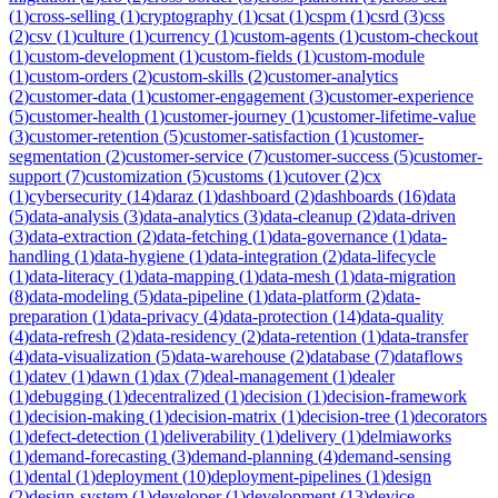
(
1
)
cross-selling
(
1
)
cryptography
(
1
)
csat
(
1
)
cspm
(
1
)
csrd
(
3
)
css
(
2
)
csv
(
1
)
culture
(
1
)
currency
(
1
)
custom-agents
(
1
)
custom-checkout
(
1
)
custom-development
(
1
)
custom-fields
(
1
)
custom-module
(
1
)
custom-orders
(
2
)
custom-skills
(
2
)
customer-analytics
(
2
)
customer-data
(
1
)
customer-engagement
(
3
)
customer-experience
(
5
)
customer-health
(
1
)
customer-journey
(
1
)
customer-lifetime-value
(
3
)
customer-retention
(
5
)
customer-satisfaction
(
1
)
customer-
segmentation
(
2
)
customer-service
(
7
)
customer-success
(
5
)
customer-
support
(
7
)
customization
(
5
)
customs
(
1
)
cutover
(
2
)
cx
(
1
)
cybersecurity
(
14
)
daraz
(
1
)
dashboard
(
2
)
dashboards
(
16
)
data
(
5
)
data-analysis
(
3
)
data-analytics
(
3
)
data-cleanup
(
2
)
data-driven
(
3
)
data-extraction
(
2
)
data-fetching
(
1
)
data-governance
(
1
)
data-
handling
(
1
)
data-hygiene
(
1
)
data-integration
(
2
)
data-lifecycle
(
1
)
data-literacy
(
1
)
data-mapping
(
1
)
data-mesh
(
1
)
data-migration
(
8
)
data-modeling
(
5
)
data-pipeline
(
1
)
data-platform
(
2
)
data-
preparation
(
1
)
data-privacy
(
4
)
data-protection
(
14
)
data-quality
(
4
)
data-refresh
(
2
)
data-residency
(
2
)
data-retention
(
1
)
data-transfer
(
4
)
data-visualization
(
5
)
data-warehouse
(
2
)
database
(
7
)
dataflows
(
1
)
datev
(
1
)
dawn
(
1
)
dax
(
7
)
deal-management
(
1
)
dealer
(
1
)
debugging
(
1
)
decentralized
(
1
)
decision
(
1
)
decision-framework
(
1
)
decision-making
(
1
)
decision-matrix
(
1
)
decision-tree
(
1
)
decorators
(
1
)
defect-detection
(
1
)
deliverability
(
1
)
delivery
(
1
)
delmiaworks
(
1
)
demand-forecasting
(
3
)
demand-planning
(
4
)
demand-sensing
(
1
)
dental
(
1
)
deployment
(
10
)
deployment-pipelines
(
1
)
design
(
2
)
design-system
(
1
)
developer
(
1
)
development
(
13
)
device-