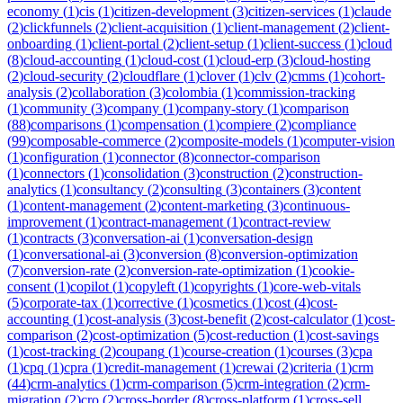
economy
(
1
)
cis
(
1
)
citizen-development
(
3
)
citizen-services
(
1
)
claude
(
2
)
clickfunnels
(
2
)
client-acquisition
(
1
)
client-management
(
2
)
client-
onboarding
(
1
)
client-portal
(
2
)
client-setup
(
1
)
client-success
(
1
)
cloud
(
8
)
cloud-accounting
(
1
)
cloud-cost
(
1
)
cloud-erp
(
3
)
cloud-hosting
(
2
)
cloud-security
(
2
)
cloudflare
(
1
)
clover
(
1
)
clv
(
2
)
cmms
(
1
)
cohort-
analysis
(
2
)
collaboration
(
3
)
colombia
(
1
)
commission-tracking
(
1
)
community
(
3
)
company
(
1
)
company-story
(
1
)
comparison
(
88
)
comparisons
(
1
)
compensation
(
1
)
compiere
(
2
)
compliance
(
99
)
composable-commerce
(
2
)
composite-models
(
1
)
computer-vision
(
1
)
configuration
(
1
)
connector
(
8
)
connector-comparison
(
1
)
connectors
(
1
)
consolidation
(
3
)
construction
(
2
)
construction-
analytics
(
1
)
consultancy
(
2
)
consulting
(
3
)
containers
(
3
)
content
(
1
)
content-management
(
2
)
content-marketing
(
3
)
continuous-
improvement
(
1
)
contract-management
(
1
)
contract-review
(
1
)
contracts
(
3
)
conversation-ai
(
1
)
conversation-design
(
1
)
conversational-ai
(
3
)
conversion
(
8
)
conversion-optimization
(
7
)
conversion-rate
(
2
)
conversion-rate-optimization
(
1
)
cookie-
consent
(
1
)
copilot
(
1
)
copyleft
(
1
)
copyrights
(
1
)
core-web-vitals
(
5
)
corporate-tax
(
1
)
corrective
(
1
)
cosmetics
(
1
)
cost
(
4
)
cost-
accounting
(
1
)
cost-analysis
(
3
)
cost-benefit
(
2
)
cost-calculator
(
1
)
cost-
comparison
(
2
)
cost-optimization
(
5
)
cost-reduction
(
1
)
cost-savings
(
1
)
cost-tracking
(
2
)
coupang
(
1
)
course-creation
(
1
)
courses
(
3
)
cpa
(
1
)
cpq
(
1
)
cpra
(
1
)
credit-management
(
1
)
crewai
(
2
)
criteria
(
1
)
crm
(
44
)
crm-analytics
(
1
)
crm-comparison
(
5
)
crm-integration
(
2
)
crm-
migration
(
2
)
cro
(
2
)
cross-border
(
8
)
cross-platform
(
1
)
cross-sell