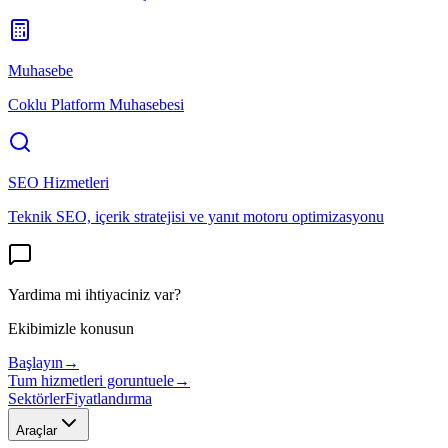
Muhasebe
Coklu Platform Muhasebesi
SEO Hizmetleri
Teknik SEO, içerik stratejisi ve yanıt motoru optimizasyonu
Yardima mi ihtiyaciniz var?
Ekibimizle konusun
Başlayın
→
Tum hizmetleri goruntuele
→
Sektörler
Fiyatlandırma
Araçlar