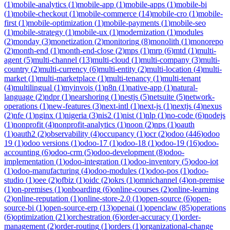
(
1
)
mobile-analytics
(
1
)
mobile-app
(
1
)
mobile-apps
(
1
)
mobile-bi
(
1
)
mobile-checkout
(
1
)
mobile-commerce
(
14
)
mobile-cro
(
1
)
mobile-
first
(
1
)
mobile-optimization
(
1
)
mobile-payments
(
1
)
mobile-seo
(
1
)
mobile-strategy
(
1
)
mobile-ux
(
1
)
modernization
(
1
)
modules
(
2
)
monday
(
3
)
monetization
(
2
)
monitoring
(
8
)
monolith
(
1
)
monorepo
(
2
)
month-end
(
1
)
month-end-close
(
2
)
mps
(
1
)
mrp
(
6
)
mtd
(
1
)
multi-
agent
(
5
)
multi-channel
(
13
)
multi-cloud
(
1
)
multi-company
(
3
)
multi-
country
(
2
)
multi-currency
(
6
)
multi-entity
(
2
)
multi-location
(
4
)
multi-
market
(
1
)
multi-marketplace
(
1
)
multi-tenancy
(
1
)
multi-tenant
(
4
)
multilingual
(
1
)
myinvois
(
1
)
n8n
(
1
)
native-app
(
1
)
natural-
language
(
2
)
ndpr
(
1
)
nearshoring
(
1
)
nestjs
(
5
)
netsuite
(
5
)
network-
operations
(
1
)
new-features
(
3
)
next-intl
(
1
)
next-js
(
1
)
nextjs
(
4
)
nexus
(
2
)
nfe
(
1
)
nginx
(
1
)
nigeria
(
3
)
nis2
(
1
)
nist
(
1
)
nlp
(
1
)
no-code
(
6
)
nodejs
(
1
)
nonprofit
(
4
)
nonprofit-analytics
(
1
)
noon
(
2
)
nps
(
1
)
oauth
(
1
)
oauth2
(
2
)
observability
(
4
)
occupancy
(
1
)
ocr
(
2
)
odoo
(
446
)
odoo
19
(
1
)
odoo versions
(
1
)
odoo-17
(
1
)
odoo-18
(
1
)
odoo-19
(
16
)
odoo-
accounting
(
6
)
odoo-crm
(
5
)
odoo-development
(
8
)
odoo-
implementation
(
1
)
odoo-integration
(
1
)
odoo-inventory
(
5
)
odoo-iot
(
1
)
odoo-manufacturing
(
4
)
odoo-modules
(
1
)
odoo-pos
(
1
)
odoo-
studio
(
1
)
oee
(
2
)
ofbiz
(
1
)
oidc
(
2
)
okrs
(
1
)
omnichannel
(
4
)
on-premise
(
1
)
on-premises
(
1
)
onboarding
(
6
)
online-courses
(
2
)
online-learning
(
2
)
online-reputation
(
1
)
online-store-2.0
(
1
)
open-source
(
6
)
open-
source-bi
(
1
)
open-source-erp
(
13
)
openai
(
1
)
openclaw
(
85
)
operations
(
6
)
optimization
(
21
)
orchestration
(
6
)
order-accuracy
(
1
)
order-
management
(
2
)
order-routing
(
1
)
orders
(
1
)
organizational-change