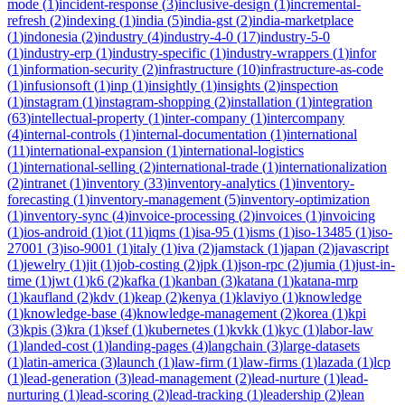
mode
(
1
)
incident-response
(
3
)
inclusive-design
(
1
)
incremental-
refresh
(
2
)
indexing
(
1
)
india
(
5
)
india-gst
(
2
)
india-marketplace
(
1
)
indonesia
(
2
)
industry
(
4
)
industry-4-0
(
17
)
industry-5-0
(
1
)
industry-erp
(
1
)
industry-specific
(
1
)
industry-wrappers
(
1
)
infor
(
1
)
information-security
(
2
)
infrastructure
(
10
)
infrastructure-as-code
(
1
)
infusionsoft
(
1
)
inp
(
1
)
insightly
(
1
)
insights
(
2
)
inspection
(
1
)
instagram
(
1
)
instagram-shopping
(
2
)
installation
(
1
)
integration
(
63
)
intellectual-property
(
1
)
inter-company
(
1
)
intercompany
(
4
)
internal-controls
(
1
)
internal-documentation
(
1
)
international
(
11
)
international-expansion
(
1
)
international-logistics
(
1
)
international-selling
(
2
)
international-trade
(
1
)
internationalization
(
2
)
intranet
(
1
)
inventory
(
33
)
inventory-analytics
(
1
)
inventory-
forecasting
(
1
)
inventory-management
(
5
)
inventory-optimization
(
1
)
inventory-sync
(
4
)
invoice-processing
(
2
)
invoices
(
1
)
invoicing
(
1
)
ios-android
(
1
)
iot
(
11
)
iqms
(
1
)
isa-95
(
1
)
isms
(
1
)
iso-13485
(
1
)
iso-
27001
(
3
)
iso-9001
(
1
)
italy
(
1
)
iva
(
2
)
jamstack
(
1
)
japan
(
2
)
javascript
(
1
)
jewelry
(
1
)
jit
(
1
)
job-costing
(
2
)
jpk
(
1
)
json-rpc
(
2
)
jumia
(
1
)
just-in-
time
(
1
)
jwt
(
1
)
k6
(
2
)
kafka
(
1
)
kanban
(
3
)
katana
(
1
)
katana-mrp
(
1
)
kaufland
(
2
)
kdv
(
1
)
keap
(
2
)
kenya
(
1
)
klaviyo
(
1
)
knowledge
(
1
)
knowledge-base
(
4
)
knowledge-management
(
2
)
korea
(
1
)
kpi
(
3
)
kpis
(
3
)
kra
(
1
)
ksef
(
1
)
kubernetes
(
1
)
kvkk
(
1
)
kyc
(
1
)
labor-law
(
1
)
landed-cost
(
1
)
landing-pages
(
4
)
langchain
(
3
)
large-datasets
(
1
)
latin-america
(
3
)
launch
(
1
)
law-firm
(
1
)
law-firms
(
1
)
lazada
(
1
)
lcp
(
1
)
lead-generation
(
3
)
lead-management
(
2
)
lead-nurture
(
1
)
lead-
nurturing
(
1
)
lead-scoring
(
2
)
lead-tracking
(
1
)
leadership
(
2
)
lean