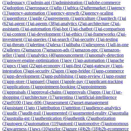
(
1
)
adequacy
(
1
)
admin-api
(
1
)
administration
(
1
)
adobe-commerce
(
2
)
adoption
(
2
)
aerospace
(
1
)
afip
(
1
)
africa
(
2
)
aftermarket
(
1
)
agency
(
13
)
agency-automation
(
1
)
agency-growth
(
2
)
agency-scaling
(
1
)
agentforce
(
1
)
agile
(
2
)
agreements
(
1
)
agriculture
(
3
)
agritech
(
1
)
ai
(
62
)
ai-agent
(
1
)
ai-agents
(
38
)
ai-analytics
(
2
)
ai-architecture
(
2
)
ai-
assistants
(
1
)
ai-automation
(
6
)
ai-bot
(
1
)
ai-chatbot
(
1
)
ai-comparison
(
1
)
ai-content
(
1
)
ai-development
(
1
)
ai-ethics
(
1
)
ai-frameworks
(
2
)
ai-
investment
(
1
)
ai-queries
(
1
)
ai-search
(
3
)
ai-security
(
1
)
ai-testing
(
1
)
ai-threats
(
1
)
alerting
(
2
)
alexa
(
1
)
alibaba
(
1
)
aliexpress
(
1
)
all-in-one
(
2
)
allegro
(
2
)
amazon
(
7
)
amazon-ads
(
1
)
amazon-ppc
(
1
)
amazon-
seller
(
1
)
aml
(
1
)
analytics
(
40
)
announcement
(
1
)
anomaly-detection
(
1
)
answer-engine-optimization
(
1
)
aov
(
1
)
ap-automation
(
1
)
apache
(
1
)
apcs
(
1
)
api
(
22
)
api-economy
(
1
)
api-first
(
2
)
api-gateway
(
1
)
api-
integration
(
3
)
api-security
(
2
)
apm
(
1
)
app-bridge
(
1
)
app-commerce
(
1
)
app-development
(
2
)
app-publishing
(
1
)
app-review
(
1
)
app-router
(
1
)
app-store
(
1
)
apparel
(
3
)
appi
(
1
)
apple-pay
(
1
)
applicant-tracking
(
1
)
applications
(
1
)
appointment-booking
(
2
)
appointments
(
1
)
appraisals
(
1
)
approval-chains
(
1
)
approvals
(
3
)
apps
(
1
)
ar
(
1
)
ar-
shopping
(
1
)
architecture
(
17
)
argentina
(
1
)
artificial-intelligence
(
2
)
as9100
(
1
)
asc-606
(
3
)
assessment
(
2
)
asset-management
(
4
)
assistant
(
1
)
ato
(
1
)
attribution
(
1
)
attrition
(
1
)
audience-analytics
(
1
)
audit
(
7
)
audit-trail
(
1
)
augmented
(
1
)
augmented-reality
(
2
)
australia
(
2
)
australia-gst
(
1
)
authentication
(
6
)
authentik
(
2
)
authorization
(
3
)
autogen
(
2
)
automation
(
119
)
automl
(
1
)
automotive
(
5
)
autonomous
(
2
)
awareness
(
1
)
aws
(
10
)
axelor
(
2
)
azure
(
4
)
b2b
(
18
)
b2b-ecommerce