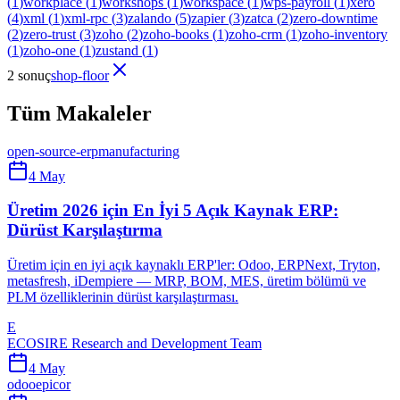
(
1
)
workplace
(
1
)
workshops
(
1
)
workspace
(
1
)
wps-payroll
(
1
)
xero
(
4
)
xml
(
1
)
xml-rpc
(
3
)
zalando
(
5
)
zapier
(
3
)
zatca
(
2
)
zero-downtime
(
2
)
zero-trust
(
3
)
zoho
(
2
)
zoho-books
(
1
)
zoho-crm
(
1
)
zoho-inventory
(
1
)
zoho-one
(
1
)
zustand
(
1
)
2 sonuç
shop-floor
Tüm Makaleler
open-source-erp
manufacturing
4 May
Üretim 2026 için En İyi 5 Açık Kaynak ERP:
Dürüst Karşılaştırma
Üretim için en iyi açık kaynaklı ERP'ler: Odoo, ERPNext, Tryton,
metasfresh, iDempiere — MRP, BOM, MES, üretim bölümü ve
PLM özelliklerinin dürüst karşılaştırması.
E
ECOSIRE Research and Development Team
4 May
odoo
epicor