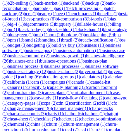
(
1
)
b2b-selling
(
1
)
back-market
(
1
)
backend
(
6
)
backup
(
2
)
bank-
reconciliation
(
1
)
barcode
(
1
)
bas
(
1
)
batch-processing
(
1
)
batch-
tracking
(
2
)
bcrs
(
1
)
beauty
(
1
)
bee
(
1
)
benchmarks
(
1
)
benefits
(
1
)
best-
of-breed
(
1
)
best-practices
(
6
)
bi-comparison
(
8
)
bi-tools
(
1
)
bias
(
1
)
big-4
(
1
)
bigcommerce
(
3
)
bigquery
(
1
)
billable-hours
(
1
)
billing
(
7
)
bir
(
1
)
black-friday
(
1
)
block-editor
(
1
)
blockchain
(
1
)
blog-strategy
(
1
)
blue-green
(
1
)
bmf
(
1
)
bom
(
2
)
booking
(
5
)
bookkeeping
(
9
)
bpa
(
1
)
bpm
(
1
)
brand
(
2
)
branding
(
1
)
brazil
(
2
)
breach-notification
(
1
)
bss
(
1
)
budget
(
3
)
budgeting
(
6
)
build-vs-buy
(
3
)
business
(
13
)
business
software
(
1
)
business-apps
(
1
)
business-automation
(
1
)
business-case
(
2
)
business-continuity
(
2
)
business-growth
(
1
)
business-intelligence
(
26
)
business-one
(
1
)
business-operations
(
1
)
business-plan
(
1
)
business-process
(
8
)
business-processes
(
1
)
business-software
(
1
)
business-strategy
(
12
)
business-tools
(
2
)
buyer-portal
(
1
)
buyers-
guide
(
1
)
caching
(
6
)
calculation-groups
(
1
)
calculators
(
1
)
calendar
(
3
)
california
(
1
)
cam
(
1
)
campaigns
(
4
)
canada
(
1
)
canada-hst
(
1
)
canary
(
1
)
capacity
(
2
)
capacity-planning
(
2
)
carbon-footprint
(
2
)
carbon-tracking
(
3
)
career-plans
(
1
)
cart-abandonment
(
2
)
case-
management
(
2
)
case-study
(
11
)
cash-flow
(
4
)
catalog
(
2
)
catalog-sync
(
1
)
category-pages
(
1
)
ccpa
(
2
)
cdn
(
2
)
certification
(
2
)
cfdi
(
1
)
cfo
(
2
)
change-management
(
6
)
channel-manager
(
1
)
chargebacks
(
1
)
chart-of-accounts
(
3
)
charts
(
1
)
chatbot
(
6
)
chatbots
(
1
)
chatgpt
(
2
)
cheat-sheet
(
1
)
checklist
(
7
)
checkout
(
2
)
checkout-optimization
(
2
)
chemical
(
2
)
china
(
1
)
churn
(
1
)
churn-management
(
1
)
churn-
prediction
(
2
)
churn-reduction
(
1
)
ci-cd
(
7
)
cicd
(
1
)
cin7
(
1
)
circular-