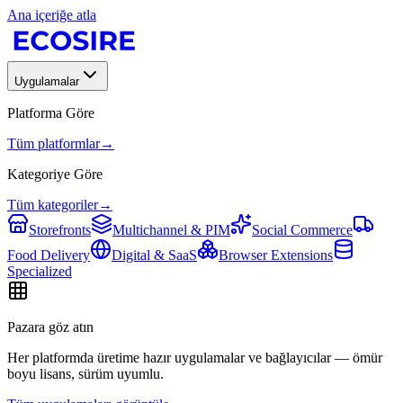
Ana içeriğe atla
Uygulamalar
Platforma Göre
Tüm platformlar
→
Kategoriye Göre
Tüm kategoriler
→
Storefronts
Multichannel & PIM
Social Commerce
Food Delivery
Digital & SaaS
Browser Extensions
Specialized
Pazara göz atın
Her platformda üretime hazır uygulamalar ve bağlayıcılar — ömür
boyu lisans, sürüm uyumlu.