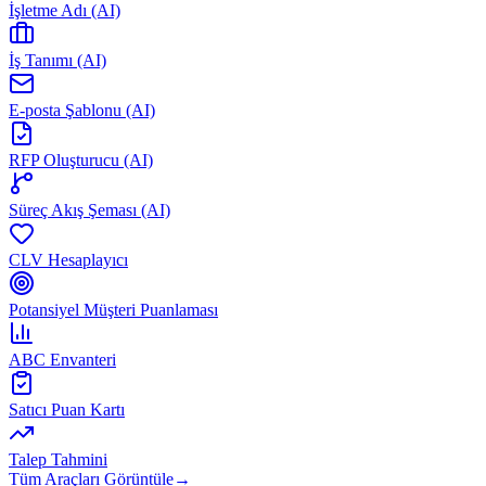
İşletme Adı (AI)
İş Tanımı (AI)
E-posta Şablonu (AI)
RFP Oluşturucu (AI)
Süreç Akış Şeması (AI)
CLV Hesaplayıcı
Potansiyel Müşteri Puanlaması
ABC Envanteri
Satıcı Puan Kartı
Talep Tahmini
Tüm Araçları Görüntüle
→