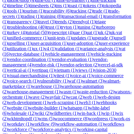
(
1
)
tiktok-shop
(
4
)
time-off
(
1
)
time-to-market
(
1
)
time-tracking
(
2
)
timeline
(
5
)
timesheets
(
2
)
tms
(
1
)
toast
(
1
)
tokens
(
3
)
tokopedia
(
1
)
tools
(
1
)
tourism
(
1
)
traceability
(
6
)
tracking
(
2
)
trade
(
1
)
trade-
secrets
(
1
)
trading
(
1
)
training
(
8
)
transactional-email
(
1
)
transformation
(
1
)
transparency
(
3
)
travel
(
3
)
trends
(
2
)
trendyol
(
1
)
triage
(
1
)
troubleshooting
(
40
)
trust
(
1
)
tryton
(
1
)
tuning
(
2
)
turborepo
(
1
)
turkey
(
4
)
tutorial
(
50
)
typescript
(
4
)
uae
(
3
)
uat
(
1
)
uk
(
2
)
uk-vat
(
1
)
unified-commerce
(
1
)
unit-tests
(
1
)
updates
(
1
)
upgrade
(
3
)
upsell
(
1
)
upselling
(
1
)
user-acquisition
(
1
)
user-adoption
(
2
)
user-experience
(
3
)
utilization
(
1
)
ux
(
1
)
v4
(
1
)
validation
(
1
)
variance-analysis
(
1
)
vat
(
16
)
vector-database
(
1
)
vehicle-management
(
1
)
vehicle-tracking
(
1
)
vendor-coordination
(
1
)
vendor-evaluation
(
1
)
vendor-
management
(
4
)
vendor-risk
(
1
)
vendor-selection
(
2
)
vercel-ai-sdk
(
1
)
vertical-ai
(
1
)
vertipaq
(
1
)
vietnam
(
1
)
views
(
1
)
vision-2030
(
1
)
visual-merchandising
(
1
)
vitest
(
1
)
voice-ai
(
1
)
voice-commerce
(
2
)
voice-search
(
1
)
vulnerability
(
1
)
waf
(
1
)
walmart
(
3
)
walmart-
marketplace
(
1
)
warehouse
(
13
)
warehouse-automation
(
2
)
warehouse-management
(
1
)
wasm
(
1
)
waste-reduction
(
2
)
watsonx-
orchestrate
(
1
)
wave
(
2
)
wayfair
(
2
)
wcag
(
2
)
web
(
1
)
web-design
(
2
)
web-development
(
1
)
web-scraping
(
1
)
web3
(
1
)
webhooks
(
7
)
website
(
1
)
website-builder
(
1
)
whatsapp
(
1
)
white-label
(
6
)
wholesale
(
12
)
wiki
(
2
)
wildberries
(
1
)
win-back
(
1
)
wip
(
1
)
wix
(
2
)
wkhtmltopdf
(
1
)
wms
(
5
)
woocommerce
(
8
)
wordpress
(
1
)
work-os
(
1
)
workday
(
1
)
workflow
(
9
)
workflow-automation
(
1
)
workflows
(
2
)
workforce
(
7
)
workforce-analytics
(
1
)
working-capital