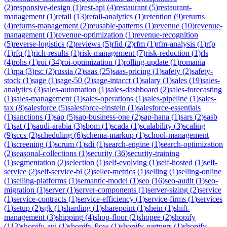
(
2
)
responsive-design
(
1
)
rest-api
(
4
)
restaurant
(
5
)
restaurant-
management
(
1
)
retail
(
13
)
retail-analytics
(
1
)
retention
(
9
)
returns
(
4
)
returns-management
(
2
)
reusable-patterns
(
1
)
revenue
(
10
)
revenue-
management
(
1
)
revenue-optimization
(
1
)
revenue-recognition
(
5
)
reverse-logistics
(
2
)
reviews
(
5
)
rfid
(
2
)
rfm
(
1
)
rfm-analysis
(
1
)
rfp
(
1
)
rfq
(
1
)
rich-results
(
1
)
risk-management
(
7
)
risk-reduction
(
1
)
rls
(
4
)
rohs
(
1
)
roi
(
34
)
roi-optimization
(
1
)
rolling-update
(
1
)
romania
(
1
)
rpa
(
3
)
rsc
(
2
)
russia
(
2
)
saas
(
25
)
saas-pricing
(
1
)
safety
(
2
)
safety-
stock
(
1
)
sage
(
1
)
sage-50
(
2
)
sage-intacct
(
1
)
salary
(
1
)
sales
(
19
)
sales-
analytics
(
3
)
sales-automation
(
1
)
sales-dashboard
(
2
)
sales-forecasting
(
1
)
sales-management
(
1
)
sales-operations
(
1
)
sales-pipeline
(
1
)
sales-
tax
(
8
)
salesforce
(
5
)
salesforce-einstein
(
1
)
salesforce-essentials
(
1
)
sanctions
(
1
)
sap
(
5
)
sap-business-one
(
2
)
sap-hana
(
1
)
sars
(
2
)
sasb
(
1
)
sat
(
1
)
saudi-arabia
(
3
)
sbom
(
1
)
scada
(
1
)
scalability
(
3
)
scaling
(
9
)
sccs
(
2
)
scheduling
(
6
)
schema-markup
(
1
)
school-management
(
1
)
screening
(
1
)
scrum
(
1
)
sdi
(
1
)
search-engine
(
1
)
search-optimization
(
2
)
seasonal-collections
(
1
)
security
(
36
)
security-training
(
1
)
segmentation
(
2
)
selection
(
1
)
self-evolving
(
1
)
self-hosted
(
1
)
self-
service
(
2
)
self-service-bi
(
2
)
seller-metrics
(
1
)
selling
(
1
)
selling-online
(
1
)
selling-platforms
(
1
)
semantic-model
(
1
)
seo
(
16
)
seo-audit
(
1
)
seo-
migration
(
1
)
server
(
1
)
server-components
(
1
)
server-sizing
(
2
)
service
(
1
)
service-contracts
(
1
)
service-efficiency
(
1
)
service-firms
(
1
)
services
(
1
)
setup
(
2
)
sgk
(
1
)
sharding
(
1
)
sharepoint
(
1
)
shein
(
1
)
shift-
management
(
3
)
shipping
(
4
)
shop-floor
(
2
)
shopee
(
2
)
shopify
(
113
)
shopify-api
(
1
)
shopify-flow
(
1
)
shopify-partners
(
1
)
shopify-