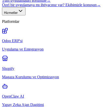
Tüm uygulamaları görüntüle
→
Özel bir uygulamaya mı ihtiyacınız var? Ekibimizle konuşun
→
Hizmetler
Platformlar
Odoo ERP'si
Uygulama ve Entegrasyon
Shopify
Magaza Kurulumu ve Optimizasyon
OpenClaw AI
Yapay Zeka Ajan Dagitimi