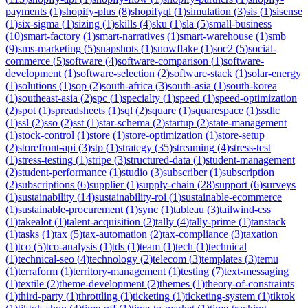
payments
(
1
)
shopify-plus
(
8
)
shopifyql
(
1
)
simulation
(
3
)
sis
(
1
)
sisense
(
1
)
six-sigma
(
1
)
sizing
(
1
)
skills
(
4
)
sku
(
1
)
sla
(
5
)
small-business
(
10
)
smart-factory
(
1
)
smart-narratives
(
1
)
smart-warehouse
(
1
)
smb
(
9
)
sms-marketing
(
5
)
snapshots
(
1
)
snowflake
(
1
)
soc2
(
5
)
social-
commerce
(
5
)
software
(
4
)
software-comparison
(
1
)
software-
development
(
1
)
software-selection
(
2
)
software-stack
(
1
)
solar-energy
(
1
)
solutions
(
1
)
sop
(
2
)
south-africa
(
3
)
south-asia
(
1
)
south-korea
(
1
)
southeast-asia
(
2
)
spc
(
1
)
specialty
(
1
)
speed
(
1
)
speed-optimization
(
2
)
spot
(
1
)
spreadsheets
(
1
)
sql
(
2
)
square
(
1
)
squarespace
(
1
)
ssdlc
(
1
)
ssl
(
2
)
sso
(
2
)
sst
(
1
)
star-schema
(
2
)
startup
(
2
)
state-management
(
1
)
stock-control
(
1
)
store
(
1
)
store-optimization
(
1
)
store-setup
(
2
)
storefront-api
(
3
)
stp
(
1
)
strategy
(
35
)
streaming
(
4
)
stress-test
(
1
)
stress-testing
(
1
)
stripe
(
3
)
structured-data
(
1
)
student-management
(
2
)
student-performance
(
1
)
studio
(
3
)
subscriber
(
1
)
subscription
(
2
)
subscriptions
(
6
)
supplier
(
1
)
supply-chain
(
28
)
support
(
6
)
surveys
(
1
)
sustainability
(
14
)
sustainability-roi
(
1
)
sustainable-ecommerce
(
1
)
sustainable-procurement
(
1
)
sync
(
1
)
tableau
(
3
)
tailwind-css
(
1
)
takealot
(
1
)
talent-acquisition
(
2
)
tally
(
4
)
tally-prime
(
1
)
tanstack
(
1
)
tasks
(
1
)
tax
(
5
)
tax-automation
(
2
)
tax-compliance
(
3
)
taxation
(
1
)
tco
(
5
)
tco-analysis
(
1
)
tds
(
1
)
team
(
1
)
tech
(
1
)
technical
(
1
)
technical-seo
(
4
)
technology
(
2
)
telecom
(
3
)
templates
(
3
)
temu
(
1
)
terraform
(
1
)
territory-management
(
1
)
testing
(
7
)
text-messaging
(
1
)
textile
(
2
)
theme-development
(
2
)
themes
(
1
)
theory-of-constraints
(
1
)
third-party
(
1
)
throttling
(
1
)
ticketing
(
1
)
ticketing-system
(
1
)
tiktok