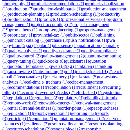
photography
(
1
)
product-recommendations
(
1
)
product-visualization
(
1
)
production
(
7
)
production-dashboards
(
1
)
production-management
(
1
)
production-planning
(
2
)
production-scheduling
(
1
)
productivity
(
9
)
productization
(
1
)
products
(
1
)
professional-services
(
4
)
program-
management
(
1
)
project-accounting
(
2
)
project-management
(
19
)
prometheus
(
1
)
prompt-engineering
(
1
)
property-management
(
5
)
proprietary
(
1
)
provincial-tax
(
1
)
public-sector
(
1
)
publishing
(
1
)
punchout-catalog
(
1
)
purchase
(
3
)
push-notifications
(
1
)
pwa
(
1
)
python
(
5
)
qa
(
1
)
qatar
(
1
)
qlik-sense
(
1
)
qualification
(
1
)
quality
(
3
)
quality-analytics
(
1
)
quality-assurance
(
1
)
quality-compliance
(
1
)
quality-control
(
2
)
quality-management
(
2
)
quantum-computing
(
1
)
query-tuning
(
1
)
quickbooks
(
8
)
quickstart
(
1
)
quotation
(
1
)
quotation-templates
(
1
)
qweb
(
3
)
rag
(
1
)
rakuten
(
1
)
ranking
(
1
)
ransomware
(
1
)
rate-limiting
(
3
)
rdl
(
1
)
react
(
8
)
react-19
(
2
)
react-
email
(
1
)
react-native
(
1
)
react-query
(
1
)
real-estate
(
5
)
real-estate-
analytics
(
1
)
real-time
(
4
)
recharts
(
1
)
recipe-management
(
1
)
recommendations
(
1
)
reconciliation
(
1
)
recruitment
(
6
)
recurring-
billing
(
1
)
recurring-revenue
(
5
)
redis
(
2
)
refurbished
(
1
)
registration
(
1
)
regulation
(
1
)
regulations
(
2
)
regulatory
(
3
)
reliability
(
2
)
remix
(
2
)
remote-work
(
2
)
renewable-energy
(
1
)
renewal-management
(
1
)
rental
(
3
)
rental-business
(
1
)
reorder-point
(
1
)
repeat-purchases
(
1
)
replication
(
1
)
report-generation
(
1
)
reporting
(
12
)
reports
(
3
)
repricing
(
1
)
reputation
(
1
)
reputation-management
(
2
)
reserved-
instances
(
1
)
resilience
(
2
)
resource-allocation
(
1
)
resource-planning
(
1
)
resource-scheduling
(
2
)
responsible-ai
(
2
)
responsive