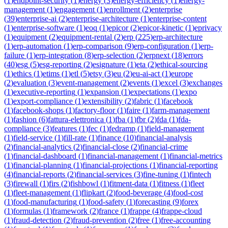
(
1
)
endpoint-security
(
1
)
energy
(
3
)
energy-efficiency
(
1
)
energy-
management
(
1
)
engagement
(
1
)
enrollment
(
2
)
enterprise
(
39
)
enterprise-ai
(
2
)
enterprise-architecture
(
1
)
enterprise-content
(
1
)
enterprise-software
(
1
)
eoq
(
1
)
epicor
(
2
)
epicor-kinetic
(
1
)
eprivacy
(
1
)
equipment
(
2
)
equipment-rental
(
2
)
erp
(
225
)
erp-architecture
(
1
)
erp-automation
(
1
)
erp-comparison
(
9
)
erp-configuration
(
1
)
erp-
failure
(
1
)
erp-integration
(
8
)
erp-selection
(
2
)
erpnext
(
18
)
errors
(
40
)
esg
(
5
)
esg-reporting
(
2
)
esignature
(
1
)
eta
(
2
)
ethical-sourcing
(
1
)
ethics
(
1
)
etims
(
1
)
etl
(
5
)
etsy
(
3
)
eu
(
2
)
eu-ai-act
(
1
)
europe
(
2
)
evaluation
(
3
)
event-management
(
2
)
events
(
1
)
excel
(
3
)
exchanges
(
1
)
executive-reporting
(
1
)
expansion
(
1
)
expectations
(
1
)
expo
(
1
)
export-compliance
(
1
)
extensibility
(
2
)
fabric
(
1
)
facebook
(
1
)
facebook-shops
(
1
)
factory-floor
(
1
)
faire
(
1
)
farm-management
(
1
)
fashion
(
6
)
fattura-elettronica
(
1
)
fba
(
1
)
fbr
(
2
)
fda
(
1
)
fda-
compliance
(
3
)
features
(
1
)
fec
(
1
)
fedramp
(
1
)
field-management
(
1
)
field-service
(
1
)
fill-rate
(
1
)
finance
(
10
)
financial-analysis
(
2
)
financial-analytics
(
2
)
financial-close
(
2
)
financial-crime
(
1
)
financial-dashboard
(
1
)
financial-management
(
1
)
financial-metrics
(
1
)
financial-planning
(
1
)
financial-projections
(
1
)
financial-reporting
(
4
)
financial-reports
(
2
)
financial-services
(
3
)
fine-tuning
(
1
)
fintech
(
3
)
firewall
(
1
)
firs
(
2
)
fishbowl
(
1
)
fitment-data
(
1
)
fitness
(
1
)
fleet
(
1
)
fleet-management
(
1
)
flipkart
(
2
)
food-beverage
(
4
)
food-cost
(
1
)
food-manufacturing
(
1
)
food-safety
(
1
)
forecasting
(
9
)
forex
(
1
)
formulas
(
1
)
framework
(
2
)
france
(
1
)
frappe
(
4
)
frappe-cloud
(
1
)
fraud-detection
(
2
)
fraud-prevention
(
2
)
free
(
1
)
free-accounting