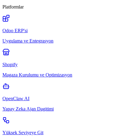
Platformlar
Odoo ERP'si
Uygulama ve Entegrasyon
Shopify
Magaza Kurulumu ve Optimizasyon
OpenClaw AI
Yapay Zeka Ajan Dagitimi
Yüksek Seviyeye Git