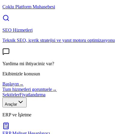
Coklu Platform Muhasebesi
SEO Hizmetleri
Teknik SEO, içerik stratejisi ve yanıt motoru optimizasyonu
Yardima mi ihtiyaciniz var?
Ekibimizle konusun
Başlayın
→
Tum hizmetleri goruntuele
→
Sektörler
Fiyatlandırma
Araçlar
ERP ve İşletme
ERP Maliyet Hesaplayıcı