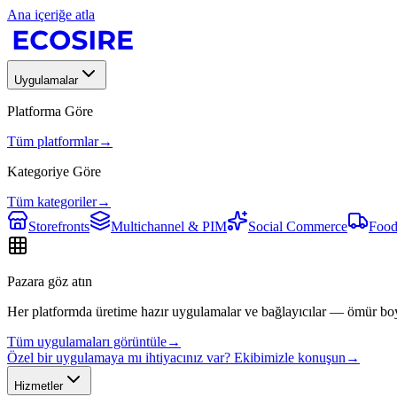
Ana içeriğe atla
Uygulamalar
Platforma Göre
Tüm platformlar
→
Kategoriye Göre
Tüm kategoriler
→
Storefronts
Multichannel & PIM
Social Commerce
Food
Pazara göz atın
Her platformda üretime hazır uygulamalar ve bağlayıcılar — ömür bo
Tüm uygulamaları görüntüle
→
Özel bir uygulamaya mı ihtiyacınız var? Ekibimizle konuşun
→
Hizmetler