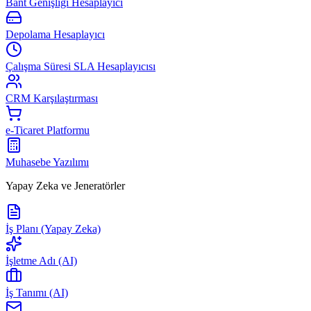
Bant Genişliği Hesaplayıcı
Depolama Hesaplayıcı
Çalışma Süresi SLA Hesaplayıcısı
CRM Karşılaştırması
e-Ticaret Platformu
Muhasebe Yazılımı
Yapay Zeka ve Jeneratörler
İş Planı (Yapay Zeka)
İşletme Adı (AI)
İş Tanımı (AI)