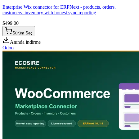
Enterprise Wix connector for ERPNext - products, orders,
customers, inventory with honest sync reporting
$
499.00
Sürüm Seç
Anında indirme
Odoo