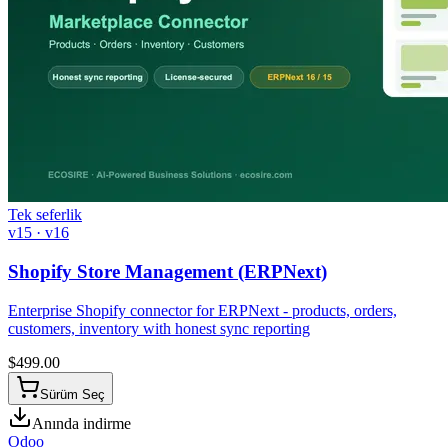
Tek seferlik
v15 · v16
Shopify Store Management (ERPNext)
Enterprise Shopify connector for ERPNext - products, orders,
customers, inventory with honest sync reporting
$
499.00
Sürüm Seç
Anında indirme
Odoo