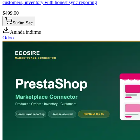
customers, inventory with honest sync reporting
$
499.00
Sürüm Seç
Anında indirme
Odoo