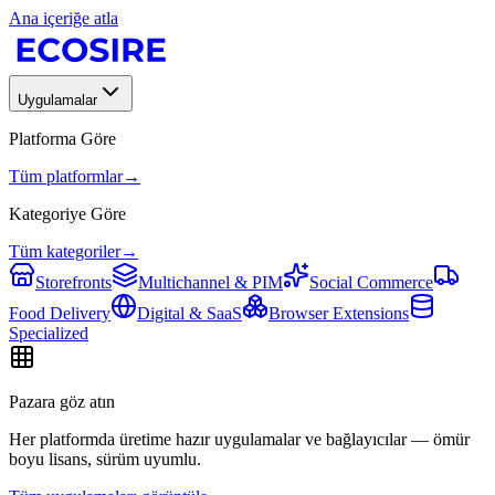
Ana içeriğe atla
Uygulamalar
Platforma Göre
Tüm platformlar
→
Kategoriye Göre
Tüm kategoriler
→
Storefronts
Multichannel & PIM
Social Commerce
Food Delivery
Digital & SaaS
Browser Extensions
Specialized
Pazara göz atın
Her platformda üretime hazır uygulamalar ve bağlayıcılar — ömür
boyu lisans, sürüm uyumlu.