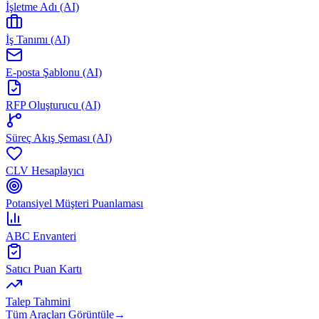
İşletme Adı (AI)
İş Tanımı (AI)
E-posta Şablonu (AI)
RFP Oluşturucu (AI)
Süreç Akış Şeması (AI)
CLV Hesaplayıcı
Potansiyel Müşteri Puanlaması
ABC Envanteri
Satıcı Puan Kartı
Talep Tahmini
Tüm Araçları Görüntüle
→