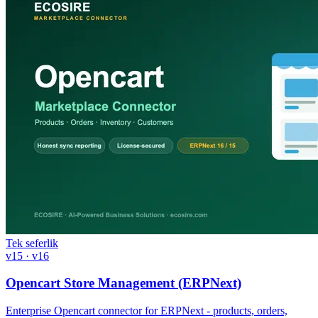
Tek seferlik
v15 · v16
Opencart Store Management (ERPNext)
Enterprise Opencart connector for ERPNext - products, orders,