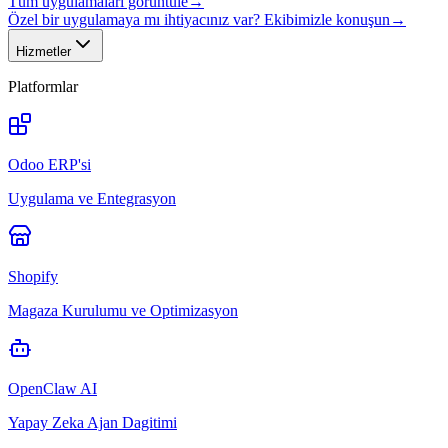
Tüm uygulamaları görüntüle
→
Özel bir uygulamaya mı ihtiyacınız var? Ekibimizle konuşun
→
Hizmetler
Platformlar
Odoo ERP'si
Uygulama ve Entegrasyon
Shopify
Magaza Kurulumu ve Optimizasyon
OpenClaw AI
Yapay Zeka Ajan Dagitimi