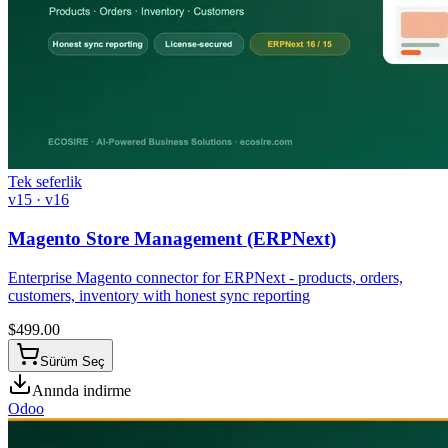
Tek seferlik
v15 · v16
Magento Store Management (ERPNext)
Enterprise Magento connector for ERPNext - products, orders,
customers, inventory with honest sync reporting
$
499.00
Sürüm Seç
Anında indirme
Odoo