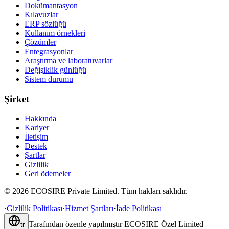
Dokümantasyon
Kılavuzlar
ERP sözlüğü
Kullanım örnekleri
Çözümler
Entegrasyonlar
Araştırma ve laboratuvarlar
Değişiklik günlüğü
Sistem durumu
Şirket
Hakkında
Kariyer
İletişim
Destek
Şartlar
Gizlilik
Geri ödemeler
©
2026
ECOSIRE Private Limited. Tüm hakları saklıdır.
·
Gizlilik Politikası
·
Hizmet Şartları
·
İade Politikası
Tarafından özenle yapılmıştır
ECOSIRE Özel Limited
tr