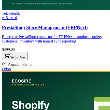
Tek seferlik
v15 · v16
PrestaShop Store Management (ERPNext)
Enterprise PrestaShop connector for ERPNext - products, orders,
customers, inventory with honest sync reporting
$
499.00
Sürüm Seç
Anında indirme
Odoo