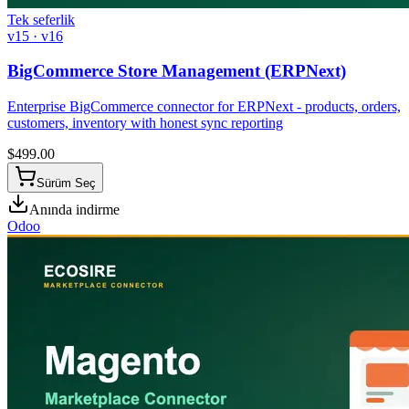
Tek seferlik
v15 · v16
BigCommerce Store Management (ERPNext)
Enterprise BigCommerce connector for ERPNext - products, orders,
customers, inventory with honest sync reporting
$
499.00
Sürüm Seç
Anında indirme
Odoo