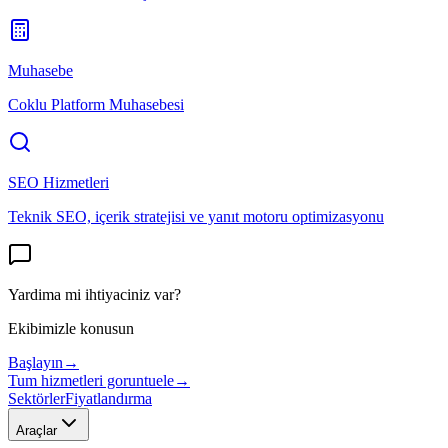
Muhasebe
Coklu Platform Muhasebesi
SEO Hizmetleri
Teknik SEO, içerik stratejisi ve yanıt motoru optimizasyonu
Yardima mi ihtiyaciniz var?
Ekibimizle konusun
Başlayın
→
Tum hizmetleri goruntuele
→
Sektörler
Fiyatlandırma
Araçlar