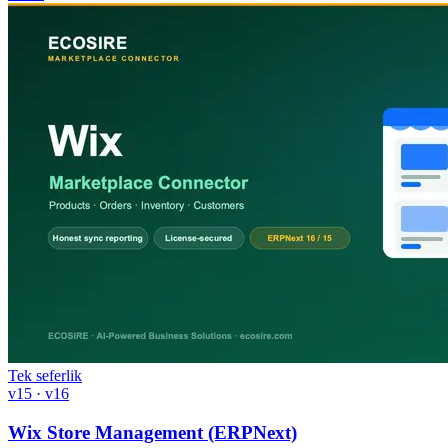
Tek seferlik
v15 · v16
Wix Store Management (ERPNext)