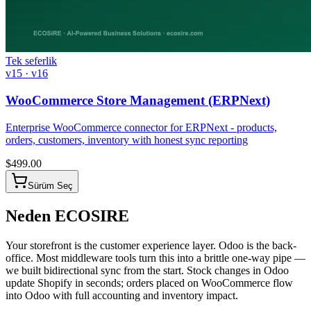
Tek seferlik
v15 · v16
WooCommerce Store Management (ERPNext)
Enterprise WooCommerce connector for ERPNext - products,
orders, customers, inventory with honest sync reporting
$
499.00
Sürüm Seç
Neden ECOSIRE
Your storefront is the customer experience layer. Odoo is the back-
office. Most middleware tools turn this into a brittle one-way pipe —
we built bidirectional sync from the start. Stock changes in Odoo
update Shopify in seconds; orders placed on WooCommerce flow
into Odoo with full accounting and inventory impact.