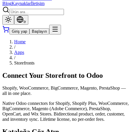
Blog
Kaynaklar
İletişim
tr
Giriş yap
Başlayın
Home
/
Apps
/
Storefronts
Connect Your Storefront to Odoo
Shopify, WooCommerce, BigCommerce, Magento, PrestaShop —
all in one place.
Native Odoo connectors for Shopify, Shopify Plus, WooCommerce,
BigCommerce, Magento (Adobe Commerce), PrestaShop,
OpenCart, and Wix Stores. Bidirectional product, order, customer,
and inventory sync. Lifetime license, no per-order fees.
Kataloğa Göz Atın