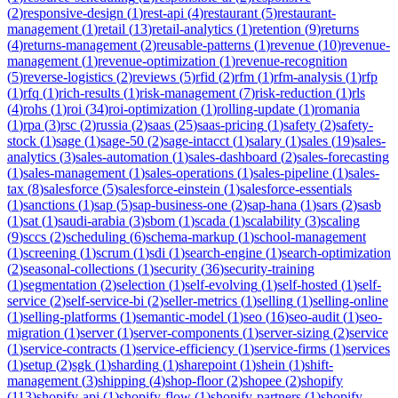
(
2
)
responsive-design
(
1
)
rest-api
(
4
)
restaurant
(
5
)
restaurant-
management
(
1
)
retail
(
13
)
retail-analytics
(
1
)
retention
(
9
)
returns
(
4
)
returns-management
(
2
)
reusable-patterns
(
1
)
revenue
(
10
)
revenue-
management
(
1
)
revenue-optimization
(
1
)
revenue-recognition
(
5
)
reverse-logistics
(
2
)
reviews
(
5
)
rfid
(
2
)
rfm
(
1
)
rfm-analysis
(
1
)
rfp
(
1
)
rfq
(
1
)
rich-results
(
1
)
risk-management
(
7
)
risk-reduction
(
1
)
rls
(
4
)
rohs
(
1
)
roi
(
34
)
roi-optimization
(
1
)
rolling-update
(
1
)
romania
(
1
)
rpa
(
3
)
rsc
(
2
)
russia
(
2
)
saas
(
25
)
saas-pricing
(
1
)
safety
(
2
)
safety-
stock
(
1
)
sage
(
1
)
sage-50
(
2
)
sage-intacct
(
1
)
salary
(
1
)
sales
(
19
)
sales-
analytics
(
3
)
sales-automation
(
1
)
sales-dashboard
(
2
)
sales-forecasting
(
1
)
sales-management
(
1
)
sales-operations
(
1
)
sales-pipeline
(
1
)
sales-
tax
(
8
)
salesforce
(
5
)
salesforce-einstein
(
1
)
salesforce-essentials
(
1
)
sanctions
(
1
)
sap
(
5
)
sap-business-one
(
2
)
sap-hana
(
1
)
sars
(
2
)
sasb
(
1
)
sat
(
1
)
saudi-arabia
(
3
)
sbom
(
1
)
scada
(
1
)
scalability
(
3
)
scaling
(
9
)
sccs
(
2
)
scheduling
(
6
)
schema-markup
(
1
)
school-management
(
1
)
screening
(
1
)
scrum
(
1
)
sdi
(
1
)
search-engine
(
1
)
search-optimization
(
2
)
seasonal-collections
(
1
)
security
(
36
)
security-training
(
1
)
segmentation
(
2
)
selection
(
1
)
self-evolving
(
1
)
self-hosted
(
1
)
self-
service
(
2
)
self-service-bi
(
2
)
seller-metrics
(
1
)
selling
(
1
)
selling-online
(
1
)
selling-platforms
(
1
)
semantic-model
(
1
)
seo
(
16
)
seo-audit
(
1
)
seo-
migration
(
1
)
server
(
1
)
server-components
(
1
)
server-sizing
(
2
)
service
(
1
)
service-contracts
(
1
)
service-efficiency
(
1
)
service-firms
(
1
)
services
(
1
)
setup
(
2
)
sgk
(
1
)
sharding
(
1
)
sharepoint
(
1
)
shein
(
1
)
shift-
management
(
3
)
shipping
(
4
)
shop-floor
(
2
)
shopee
(
2
)
shopify
(
113
)
shopify-api
(
1
)
shopify-flow
(
1
)
shopify-partners
(
1
)
shopify-