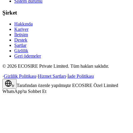
Sistem durumu
Şirket
Hakkında
Kariyer
İletişim
Destek
Şartlar
Gizlilik
Geri ödemeler
©
2026
ECOSIRE Private Limited. Tüm hakları saklıdır.
·
Gizlilik Politikası
·
Hizmet Şartları
·
İade Politikası
Tarafından özenle yapılmıştır
ECOSIRE Özel Limited
tr
WhatsApp'ta Sohbet Et