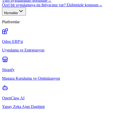
Tüm uygulamaları görüntüle
→
Özel bir uygulamaya mı ihtiyacınız var? Ekibimizle konuşun
→
Hizmetler
Platformlar
Odoo ERP'si
Uygulama ve Entegrasyon
Shopify
Magaza Kurulumu ve Optimizasyon
OpenClaw AI
Yapay Zeka Ajan Dagitimi