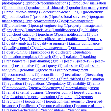
photography
(
1
)
product-recommendations
(
1
)
product-visualization
(
1
)
production
(
7
)
production-dashboards
(
1
)
production-management
(
1
)
production-planning
(
2
)
production-scheduling
(
1
)
productivity
(
9
)
productization
(
1
)
products
(
1
)
professional-services
(
4
)
program-
management
(
1
)
project-accounting
(
2
)
project-management
(
19
)
prometheus
(
1
)
prompt-engineering
(
1
)
property-management
(
5
)
proprietary
(
1
)
provincial-tax
(
1
)
public-sector
(
1
)
publishing
(
1
)
punchout-catalog
(
1
)
purchase
(
3
)
push-notifications
(
1
)
pwa
(
1
)
python
(
5
)
qa
(
1
)
qatar
(
1
)
qlik-sense
(
1
)
qualification
(
1
)
quality
(
3
)
quality-analytics
(
1
)
quality-assurance
(
1
)
quality-compliance
(
1
)
quality-control
(
2
)
quality-management
(
2
)
quantum-computing
(
1
)
query-tuning
(
1
)
quickbooks
(
8
)
quickstart
(
1
)
quotation
(
1
)
quotation-templates
(
1
)
qweb
(
3
)
rag
(
1
)
rakuten
(
1
)
ranking
(
1
)
ransomware
(
1
)
rate-limiting
(
3
)
rdl
(
1
)
react
(
8
)
react-19
(
2
)
react-
email
(
1
)
react-native
(
1
)
react-query
(
1
)
real-estate
(
5
)
real-estate-
analytics
(
1
)
real-time
(
4
)
recharts
(
1
)
recipe-management
(
1
)
recommendations
(
1
)
reconciliation
(
1
)
recruitment
(
6
)
recurring-
billing
(
1
)
recurring-revenue
(
5
)
redis
(
2
)
refurbished
(
1
)
registration
(
1
)
regulation
(
1
)
regulations
(
2
)
regulatory
(
3
)
reliability
(
2
)
remix
(
2
)
remote-work
(
2
)
renewable-energy
(
1
)
renewal-management
(
1
)
rental
(
3
)
rental-business
(
1
)
reorder-point
(
1
)
repeat-purchases
(
1
)
replication
(
1
)
report-generation
(
1
)
reporting
(
12
)
reports
(
3
)
repricing
(
1
)
reputation
(
1
)
reputation-management
(
2
)
reserved-
instances
(
1
)
resilience
(
2
)
resource-allocation
(
1
)
resource-planning
(
1
)
resource-scheduling
(
2
)
responsible-ai
(
2
)
responsive