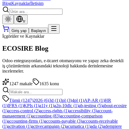
Blog
Kaynaklar
İletişim
tr
Giriş yap
Başlayın
İçgörüler ve Kaynaklar
ECOSIRE Blog
Odoo entegrasyonları, e-ticaret otomasyonu ve yapay zeka destekli
iş çözümlerinin arkasındaki teknoloji hakkında derinlemesine
incelemeler.
1247
makale
1635
konu
Tümü (1247)
2026
(
6
)
3d
(
1
)
3pl
(
3
)
4pl
(
1
)
AP-AR
(
1
)
HR
(
1
)
IFRS
(
1
)
KPIs
(
1
)
a11y
(
1
)
a2p-10dlc
(
1
)
ab-testing
(
5
)
about-ecosire
(
1
)
access-control
(
2
)
access-rights
(
1
)
accessibility
(
3
)
account-
management
(
1
)
accounting
(
83
)
accounting-comparison
(
1
)
accounting-firms
(
1
)
accounts-payable
(
3
)
accounts-receivable
(
1
)
activation
(
1
)
activecampaign
(
2
)
acumatica
(
1
)
ada
(
2
)
adempiere