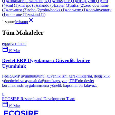
(
1
)
workplace
(
1
)
workshops
(
1
)
workspace
(
1
)
wps-payroll
(
1
)
xero
(
4
)
xml
(
1
)
xml-rpc
(
3
)
zalando
(
5
)
zapier
(
3
)
zatca
(
2
)
zero-downtime
(
2
)
zero-trust
(
3
)
zoho
(
2
)
zoho-books
(
1
)
zoho-crm
(
1
)
zoho-inventory
(
1
)
zoho-one
(
1
)
zustand
(
1
)
1 sonuç
fedramp
Tüm Makaleler
erp
government
19 Mar
Devlet ERP Uygulaması: Güvenlik İzni ve
Uyumluluk
FedRAMP uyumluluğunu, güvenlik izni gerekliliklerini, değişiklik
yönetimini ve aşamalı dağıtımı kapsayan, ERP'nin devlet
kurumlarında uygulanmasına yönelik kapsamlı bir kılavuz.
E
ECOSIRE Research and Development Team
19 Mar