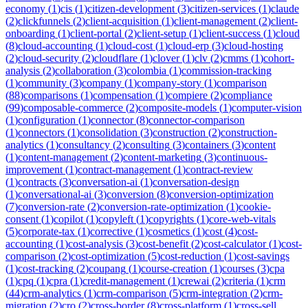
economy
(
1
)
cis
(
1
)
citizen-development
(
3
)
citizen-services
(
1
)
claude
(
2
)
clickfunnels
(
2
)
client-acquisition
(
1
)
client-management
(
2
)
client-
onboarding
(
1
)
client-portal
(
2
)
client-setup
(
1
)
client-success
(
1
)
cloud
(
8
)
cloud-accounting
(
1
)
cloud-cost
(
1
)
cloud-erp
(
3
)
cloud-hosting
(
2
)
cloud-security
(
2
)
cloudflare
(
1
)
clover
(
1
)
clv
(
2
)
cmms
(
1
)
cohort-
analysis
(
2
)
collaboration
(
3
)
colombia
(
1
)
commission-tracking
(
1
)
community
(
3
)
company
(
1
)
company-story
(
1
)
comparison
(
88
)
comparisons
(
1
)
compensation
(
1
)
compiere
(
2
)
compliance
(
99
)
composable-commerce
(
2
)
composite-models
(
1
)
computer-vision
(
1
)
configuration
(
1
)
connector
(
8
)
connector-comparison
(
1
)
connectors
(
1
)
consolidation
(
3
)
construction
(
2
)
construction-
analytics
(
1
)
consultancy
(
2
)
consulting
(
3
)
containers
(
3
)
content
(
1
)
content-management
(
2
)
content-marketing
(
3
)
continuous-
improvement
(
1
)
contract-management
(
1
)
contract-review
(
1
)
contracts
(
3
)
conversation-ai
(
1
)
conversation-design
(
1
)
conversational-ai
(
3
)
conversion
(
8
)
conversion-optimization
(
7
)
conversion-rate
(
2
)
conversion-rate-optimization
(
1
)
cookie-
consent
(
1
)
copilot
(
1
)
copyleft
(
1
)
copyrights
(
1
)
core-web-vitals
(
5
)
corporate-tax
(
1
)
corrective
(
1
)
cosmetics
(
1
)
cost
(
4
)
cost-
accounting
(
1
)
cost-analysis
(
3
)
cost-benefit
(
2
)
cost-calculator
(
1
)
cost-
comparison
(
2
)
cost-optimization
(
5
)
cost-reduction
(
1
)
cost-savings
(
1
)
cost-tracking
(
2
)
coupang
(
1
)
course-creation
(
1
)
courses
(
3
)
cpa
(
1
)
cpq
(
1
)
cpra
(
1
)
credit-management
(
1
)
crewai
(
2
)
criteria
(
1
)
crm
(
44
)
crm-analytics
(
1
)
crm-comparison
(
5
)
crm-integration
(
2
)
crm-
migration
(
2
)
cro
(
2
)
cross-border
(
8
)
cross-platform
(
1
)
cross-sell