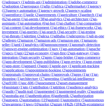
(
1
)
adequacy
(
1
)
admin-api
(
1
)
administration
(
1
)
adobe-commerce
(
2
)
adoption
(
2
)
aerospace
(
1
)
afip
(
1
)
africa
(
2
)
aftermarket
(
1
)
agency
(
13
)
agency-automation
(
1
)
agency-growth
(
2
)
agency-scaling
(
1
)
agentforce
(
1
)
agile
(
2
)
agreements
(
1
)
agriculture
(
3
)
agritech
(
1
)
ai
(
62
)
ai-agent
(
1
)
ai-agents
(
38
)
ai-analytics
(
2
)
ai-architecture
(
2
)
ai-
assistants
(
1
)
ai-automation
(
6
)
ai-bot
(
1
)
ai-chatbot
(
1
)
ai-comparison
(
1
)
ai-content
(
1
)
ai-development
(
1
)
ai-ethics
(
1
)
ai-frameworks
(
2
)
ai-
investment
(
1
)
ai-queries
(
1
)
ai-search
(
3
)
ai-security
(
1
)
ai-testing
(
1
)
ai-threats
(
1
)
alerting
(
2
)
alexa
(
1
)
alibaba
(
1
)
aliexpress
(
1
)
all-in-one
(
2
)
allegro
(
2
)
amazon
(
7
)
amazon-ads
(
1
)
amazon-ppc
(
1
)
amazon-
seller
(
1
)
aml
(
1
)
analytics
(
40
)
announcement
(
1
)
anomaly-detection
(
1
)
answer-engine-optimization
(
1
)
aov
(
1
)
ap-automation
(
1
)
apache
(
1
)
apcs
(
1
)
api
(
22
)
api-economy
(
1
)
api-first
(
2
)
api-gateway
(
1
)
api-
integration
(
3
)
api-security
(
2
)
apm
(
1
)
app-bridge
(
1
)
app-commerce
(
1
)
app-development
(
2
)
app-publishing
(
1
)
app-review
(
1
)
app-router
(
1
)
app-store
(
1
)
apparel
(
3
)
appi
(
1
)
apple-pay
(
1
)
applicant-tracking
(
1
)
applications
(
1
)
appointment-booking
(
2
)
appointments
(
1
)
appraisals
(
1
)
approval-chains
(
1
)
approvals
(
3
)
apps
(
1
)
ar
(
1
)
ar-
shopping
(
1
)
architecture
(
17
)
argentina
(
1
)
artificial-intelligence
(
2
)
as9100
(
1
)
asc-606
(
3
)
assessment
(
2
)
asset-management
(
4
)
assistant
(
1
)
ato
(
1
)
attribution
(
1
)
attrition
(
1
)
audience-analytics
(
1
)
audit
(
7
)
audit-trail
(
1
)
augmented
(
1
)
augmented-reality
(
2
)
australia
(
2
)
australia-gst
(
1
)
authentication
(
6
)
authentik
(
2
)
authorization
(
3
)
autogen
(
2
)
automation
(
119
)
automl
(
1
)
automotive
(
5
)
autonomous
(
2
)
awareness
(
1
)
aws
(
10
)
axelor
(
2
)
azure
(
4
)
b2b
(
18
)
b2b-ecommerce