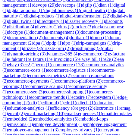
management
(
1
)
devops
(
29
)
devsecops
(
1
)
dgfip
(
1
)
dian
(
1
)
digital
(
1
)
digital-adoption
(
1
)
digital-business
(
1
)
digital-health
(
1
)
digital-
maturity
(
1
)
digital-products
(
1
)
digital-transformation
(
22
)
digital-twin
(
2
)
digital-twins
(
1
)
directquery
(
1
)
disaster-recovery
(
1
)
discounts
(
2
)
distribution
(
4
)
diversity
(
1
)
dms
(
2
)
docker
(
3
)
docker-compose
(
1
)
doctype
(
1
)
document-management
(
3
)
document-processing
(
2
)
documentation
(
2
)
documents
(
4
)
dolibarr
(
1
)
domo
(
1
)
donor-
management
(
2
)
dpa
(
1
)
dpdp
(
1
)
dpo
(
1
)
drip-campaigns
(
1
)
drip-
content
(
1
)
drizzle
(
3
)
drizzle-orm
(
2
)
dropshipping
(
3
)
dubai
(
1
)
dynamic-pricing
(
3
)
dynamics-365
(
4
)
e-commerce
(
2
)
e-factura
(
1
)
e-faktur
(
1
)
e-fatura
(
1
)
e-invoicing
(
5
)
e-way-bill
(
1
)
e2e
(
2
)
eaa
(
1
)
ebay
(
3
)
ec2
(
1
)
ecm
(
1
)
ecommerce
(
178
)
ecommerce-analytics
(
3
)
ecommerce-costs
(
1
)
ecommerce-logistics
(
1
)
ecommerce-
marketing
(
2
)
ecommerce-metrics
(
2
)
ecommerce-operations
(
2
)
ecommerce-payments
(
1
)
ecommerce-platform
(
2
)
ecommerce-
reporting
(
1
)
ecommerce-scaling
(
1
)
ecommerce-security
(
1
)
ecommerce-seo
(
3
)
ecommerce-shipping
(
1
)
ecommerce-
technology
(
1
)
ecommerce-trends
(
1
)
ecosire
(
7
)
ecosystem
(
1
)
edge-
computing
(
2
)
edi
(
1
)
editorial
(
1
)
edr
(
1
)
edtech
(
1
)
education
(
4
)
education-analytics
(
1
)
efficiency
(
8
)
egypt
(
2
)
electronics
(
1
)
emag
(
1
)
email
(
2
)
email-marketing
(
10
)
email-sequences
(
1
)
email-templates
(
1
)
embedded
(
2
)
embedded-analytics
(
5
)
embedded-apps
(
1
)
emissions
(
1
)
employee-development
(
1
)
employee-engagement
(
1
)
employee-management
(
3
)
employee-privacy
(
1
)
encryption