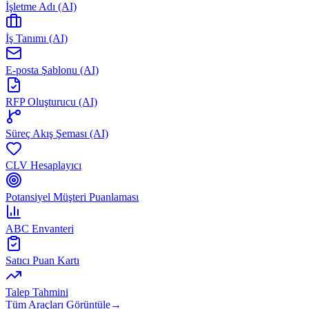
İşletme Adı (AI)
İş Tanımı (AI)
E-posta Şablonu (AI)
RFP Oluşturucu (AI)
Süreç Akış Şeması (AI)
CLV Hesaplayıcı
Potansiyel Müşteri Puanlaması
ABC Envanteri
Satıcı Puan Kartı
Talep Tahmini
Tüm Araçları Görüntüle
→