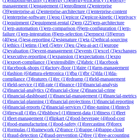
(
1
)
endpoint-security
(
1
)
energy
(
3
)
energy-efficiency
(
1
)
energy-
management
(
1
)
engagement
(
1
)
enrollment
(
2
)
enterprise
(
39
)
enterprise-ai
(
2
)
enterprise-architecture
(
1
)
enterprise-content
(
1
)
enterprise-software
(
1
)
eoq
(
1
)
epicor
(
2
)
epicor-kinetic
(
1
)
eprivacy
(
1
)
equipment
(
2
)
equipment-rental
(
2
)
erp
(
225
)
erp-architecture
(
1
)
erp-automation
(
1
)
erp-comparison
(
9
)
erp-configuration
(
1
)
erp-
failure
(
1
)
erp-integration
(
8
)
erp-selection
(
2
)
erpnext
(
18
)
errors
(
40
)
esg
(
5
)
esg-reporting
(
2
)
esignature
(
1
)
eta
(
2
)
ethical-sourcing
(
1
)
ethics
(
1
)
etims
(
1
)
etl
(
5
)
etsy
(
3
)
eu
(
2
)
eu-ai-act
(
1
)
europe
(
2
)
evaluation
(
3
)
event-management
(
2
)
events
(
1
)
excel
(
3
)
exchanges
(
1
)
executive-reporting
(
1
)
expansion
(
1
)
expectations
(
1
)
expo
(
1
)
export-compliance
(
1
)
extensibility
(
2
)
fabric
(
1
)
facebook
(
1
)
facebook-shops
(
1
)
factory-floor
(
1
)
faire
(
1
)
farm-management
(
1
)
fashion
(
6
)
fattura-elettronica
(
1
)
fba
(
1
)
fbr
(
2
)
fda
(
1
)
fda-
compliance
(
3
)
features
(
1
)
fec
(
1
)
fedramp
(
1
)
field-management
(
1
)
field-service
(
1
)
fill-rate
(
1
)
finance
(
10
)
financial-analysis
(
2
)
financial-analytics
(
2
)
financial-close
(
2
)
financial-crime
(
1
)
financial-dashboard
(
1
)
financial-management
(
1
)
financial-metrics
(
1
)
financial-planning
(
1
)
financial-projections
(
1
)
financial-reporting
(
4
)
financial-reports
(
2
)
financial-services
(
3
)
fine-tuning
(
1
)
fintech
(
3
)
firewall
(
1
)
firs
(
2
)
fishbowl
(
1
)
fitment-data
(
1
)
fitness
(
1
)
fleet
(
1
)
fleet-management
(
1
)
flipkart
(
2
)
food-beverage
(
4
)
food-cost
(
1
)
food-manufacturing
(
1
)
food-safety
(
1
)
forecasting
(
9
)
forex
(
1
)
formulas
(
1
)
framework
(
2
)
france
(
1
)
frappe
(
4
)
frappe-cloud
(
1
)
fraud-detection
(
2
)
fraud-prevention
(
2
)
free
(
1
)
free-accounting