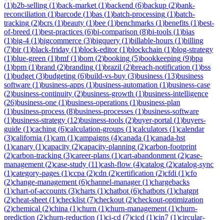
(
1
)
b2b-selling
(
1
)
back-market
(
1
)
backend
(
6
)
backup
(
2
)
bank-
reconciliation
(
1
)
barcode
(
1
)
bas
(
1
)
batch-processing
(
1
)
batch-
tracking
(
2
)
bcrs
(
1
)
beauty
(
1
)
bee
(
1
)
benchmarks
(
1
)
benefits
(
1
)
best-
of-breed
(
1
)
best-practices
(
6
)
bi-comparison
(
8
)
bi-tools
(
1
)
bias
(
1
)
big-4
(
1
)
bigcommerce
(
3
)
bigquery
(
1
)
billable-hours
(
1
)
billing
(
7
)
bir
(
1
)
black-friday
(
1
)
block-editor
(
1
)
blockchain
(
1
)
blog-strategy
(
1
)
blue-green
(
1
)
bmf
(
1
)
bom
(
2
)
booking
(
5
)
bookkeeping
(
9
)
bpa
(
1
)
bpm
(
1
)
brand
(
2
)
branding
(
1
)
brazil
(
2
)
breach-notification
(
1
)
bss
(
1
)
budget
(
3
)
budgeting
(
6
)
build-vs-buy
(
3
)
business
(
13
)
business
software
(
1
)
business-apps
(
1
)
business-automation
(
1
)
business-case
(
2
)
business-continuity
(
2
)
business-growth
(
1
)
business-intelligence
(
26
)
business-one
(
1
)
business-operations
(
1
)
business-plan
(
1
)
business-process
(
8
)
business-processes
(
1
)
business-software
(
1
)
business-strategy
(
12
)
business-tools
(
2
)
buyer-portal
(
1
)
buyers-
guide
(
1
)
caching
(
6
)
calculation-groups
(
1
)
calculators
(
1
)
calendar
(
3
)
california
(
1
)
cam
(
1
)
campaigns
(
4
)
canada
(
1
)
canada-hst
(
1
)
canary
(
1
)
capacity
(
2
)
capacity-planning
(
2
)
carbon-footprint
(
2
)
carbon-tracking
(
3
)
career-plans
(
1
)
cart-abandonment
(
2
)
case-
management
(
2
)
case-study
(
11
)
cash-flow
(
4
)
catalog
(
2
)
catalog-sync
(
1
)
category-pages
(
1
)
ccpa
(
2
)
cdn
(
2
)
certification
(
2
)
cfdi
(
1
)
cfo
(
2
)
change-management
(
6
)
channel-manager
(
1
)
chargebacks
(
1
)
chart-of-accounts
(
3
)
charts
(
1
)
chatbot
(
6
)
chatbots
(
1
)
chatgpt
(
2
)
cheat-sheet
(
1
)
checklist
(
7
)
checkout
(
2
)
checkout-optimization
(
2
)
chemical
(
2
)
china
(
1
)
churn
(
1
)
churn-management
(
1
)
churn-
prediction
(
2
)
churn-reduction
(
1
)
ci-cd
(
7
)
cicd
(
1
)
cin7
(
1
)
circular-