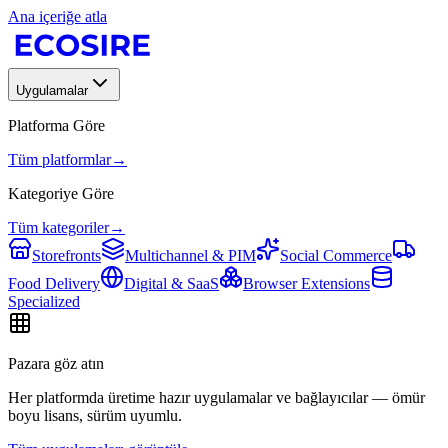
Ana içeriğe atla
Uygulamalar
Platforma Göre
Tüm platformlar
→
Kategoriye Göre
Tüm kategoriler
→
Storefronts
Multichannel & PIM
Social Commerce
Food Delivery
Digital & SaaS
Browser Extensions
Specialized
Pazara göz atın
Her platformda üretime hazır uygulamalar ve bağlayıcılar — ömür
boyu lisans, sürüm uyumlu.