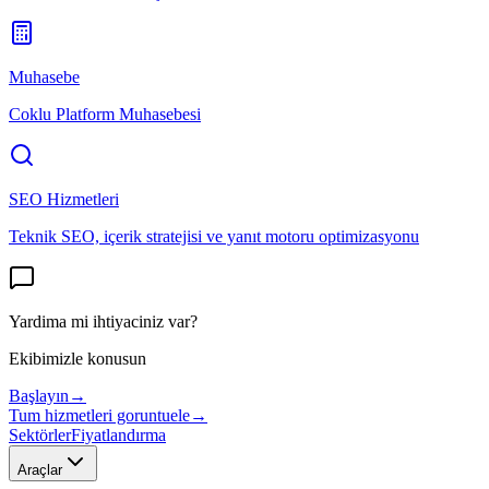
Muhasebe
Coklu Platform Muhasebesi
SEO Hizmetleri
Teknik SEO, içerik stratejisi ve yanıt motoru optimizasyonu
Yardima mi ihtiyaciniz var?
Ekibimizle konusun
Başlayın
→
Tum hizmetleri goruntuele
→
Sektörler
Fiyatlandırma
Araçlar