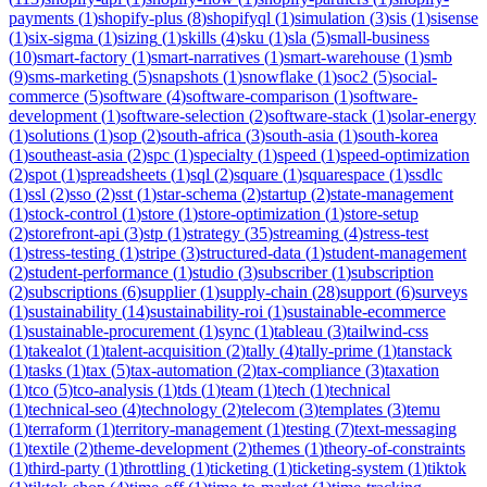
payments
(
1
)
shopify-plus
(
8
)
shopifyql
(
1
)
simulation
(
3
)
sis
(
1
)
sisense
(
1
)
six-sigma
(
1
)
sizing
(
1
)
skills
(
4
)
sku
(
1
)
sla
(
5
)
small-business
(
10
)
smart-factory
(
1
)
smart-narratives
(
1
)
smart-warehouse
(
1
)
smb
(
9
)
sms-marketing
(
5
)
snapshots
(
1
)
snowflake
(
1
)
soc2
(
5
)
social-
commerce
(
5
)
software
(
4
)
software-comparison
(
1
)
software-
development
(
1
)
software-selection
(
2
)
software-stack
(
1
)
solar-energy
(
1
)
solutions
(
1
)
sop
(
2
)
south-africa
(
3
)
south-asia
(
1
)
south-korea
(
1
)
southeast-asia
(
2
)
spc
(
1
)
specialty
(
1
)
speed
(
1
)
speed-optimization
(
2
)
spot
(
1
)
spreadsheets
(
1
)
sql
(
2
)
square
(
1
)
squarespace
(
1
)
ssdlc
(
1
)
ssl
(
2
)
sso
(
2
)
sst
(
1
)
star-schema
(
2
)
startup
(
2
)
state-management
(
1
)
stock-control
(
1
)
store
(
1
)
store-optimization
(
1
)
store-setup
(
2
)
storefront-api
(
3
)
stp
(
1
)
strategy
(
35
)
streaming
(
4
)
stress-test
(
1
)
stress-testing
(
1
)
stripe
(
3
)
structured-data
(
1
)
student-management
(
2
)
student-performance
(
1
)
studio
(
3
)
subscriber
(
1
)
subscription
(
2
)
subscriptions
(
6
)
supplier
(
1
)
supply-chain
(
28
)
support
(
6
)
surveys
(
1
)
sustainability
(
14
)
sustainability-roi
(
1
)
sustainable-ecommerce
(
1
)
sustainable-procurement
(
1
)
sync
(
1
)
tableau
(
3
)
tailwind-css
(
1
)
takealot
(
1
)
talent-acquisition
(
2
)
tally
(
4
)
tally-prime
(
1
)
tanstack
(
1
)
tasks
(
1
)
tax
(
5
)
tax-automation
(
2
)
tax-compliance
(
3
)
taxation
(
1
)
tco
(
5
)
tco-analysis
(
1
)
tds
(
1
)
team
(
1
)
tech
(
1
)
technical
(
1
)
technical-seo
(
4
)
technology
(
2
)
telecom
(
3
)
templates
(
3
)
temu
(
1
)
terraform
(
1
)
territory-management
(
1
)
testing
(
7
)
text-messaging
(
1
)
textile
(
2
)
theme-development
(
2
)
themes
(
1
)
theory-of-constraints
(
1
)
third-party
(
1
)
throttling
(
1
)
ticketing
(
1
)
ticketing-system
(
1
)
tiktok