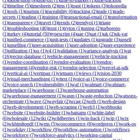
(
1
)
tiktok-shop
(
4
)
time-off
(
1
)
time-to-market
(
1
)
time-tracking
(
2
)
timeline
(
5
)
timesheets
(
2
)
tms
(
1
)
toast
(
1
)
tokens
(
3
)
tokopedia
(
1
)
tools
(
1
)
tourism
(
1
)
traceability
(
6
)
tracking
(
2
)
trade
(
1
)
trade-
secrets
(
1
)
trading
(
1
)
training
(
8
)
transactional-email
(
1
)
transformation
(
1
)
transparency
(
3
)
travel
(
3
)
trends
(
2
)
trendyol
(
1
)
triage
(
1
)
troubleshooting
(
40
)
trust
(
1
)
tryton
(
1
)
tuning
(
2
)
turborepo
(
1
)
turkey
(
4
)
tutorial
(
50
)
typescript
(
4
)
uae
(
3
)
uat
(
1
)
uk
(
2
)
uk-vat
(
1
)
unified-commerce
(
1
)
unit-tests
(
1
)
updates
(
1
)
upgrade
(
3
)
upsell
(
1
)
upselling
(
1
)
user-acquisition
(
1
)
user-adoption
(
2
)
user-experience
(
3
)
utilization
(
1
)
ux
(
1
)
v4
(
1
)
validation
(
1
)
variance-analysis
(
1
)
vat
(
16
)
vector-database
(
1
)
vehicle-management
(
1
)
vehicle-tracking
(
1
)
vendor-coordination
(
1
)
vendor-evaluation
(
1
)
vendor-
management
(
4
)
vendor-risk
(
1
)
vendor-selection
(
2
)
vercel-ai-sdk
(
1
)
vertical-ai
(
1
)
vertipaq
(
1
)
vietnam
(
1
)
views
(
1
)
vision-2030
(
1
)
visual-merchandising
(
1
)
vitest
(
1
)
voice-ai
(
1
)
voice-commerce
(
2
)
voice-search
(
1
)
vulnerability
(
1
)
waf
(
1
)
walmart
(
3
)
walmart-
marketplace
(
1
)
warehouse
(
13
)
warehouse-automation
(
2
)
warehouse-management
(
1
)
wasm
(
1
)
waste-reduction
(
2
)
watsonx-
orchestrate
(
1
)
wave
(
2
)
wayfair
(
2
)
wcag
(
2
)
web
(
1
)
web-design
(
2
)
web-development
(
1
)
web-scraping
(
1
)
web3
(
1
)
webhooks
(
7
)
website
(
1
)
website-builder
(
1
)
whatsapp
(
1
)
white-label
(
6
)
wholesale
(
12
)
wiki
(
2
)
wildberries
(
1
)
win-back
(
1
)
wip
(
1
)
wix
(
2
)
wkhtmltopdf
(
1
)
wms
(
5
)
woocommerce
(
8
)
wordpress
(
1
)
work-os
(
1
)
workday
(
1
)
workflow
(
9
)
workflow-automation
(
1
)
workflows
(
2
)
workforce
(
7
)
workforce-analytics
(
1
)
working-capital