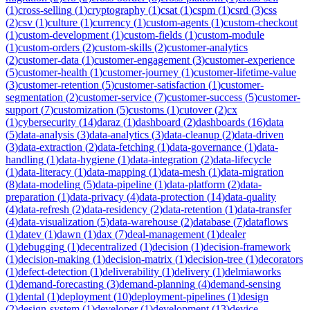
(
1
)
cross-selling
(
1
)
cryptography
(
1
)
csat
(
1
)
cspm
(
1
)
csrd
(
3
)
css
(
2
)
csv
(
1
)
culture
(
1
)
currency
(
1
)
custom-agents
(
1
)
custom-checkout
(
1
)
custom-development
(
1
)
custom-fields
(
1
)
custom-module
(
1
)
custom-orders
(
2
)
custom-skills
(
2
)
customer-analytics
(
2
)
customer-data
(
1
)
customer-engagement
(
3
)
customer-experience
(
5
)
customer-health
(
1
)
customer-journey
(
1
)
customer-lifetime-value
(
3
)
customer-retention
(
5
)
customer-satisfaction
(
1
)
customer-
segmentation
(
2
)
customer-service
(
7
)
customer-success
(
5
)
customer-
support
(
7
)
customization
(
5
)
customs
(
1
)
cutover
(
2
)
cx
(
1
)
cybersecurity
(
14
)
daraz
(
1
)
dashboard
(
2
)
dashboards
(
16
)
data
(
5
)
data-analysis
(
3
)
data-analytics
(
3
)
data-cleanup
(
2
)
data-driven
(
3
)
data-extraction
(
2
)
data-fetching
(
1
)
data-governance
(
1
)
data-
handling
(
1
)
data-hygiene
(
1
)
data-integration
(
2
)
data-lifecycle
(
1
)
data-literacy
(
1
)
data-mapping
(
1
)
data-mesh
(
1
)
data-migration
(
8
)
data-modeling
(
5
)
data-pipeline
(
1
)
data-platform
(
2
)
data-
preparation
(
1
)
data-privacy
(
4
)
data-protection
(
14
)
data-quality
(
4
)
data-refresh
(
2
)
data-residency
(
2
)
data-retention
(
1
)
data-transfer
(
4
)
data-visualization
(
5
)
data-warehouse
(
2
)
database
(
7
)
dataflows
(
1
)
datev
(
1
)
dawn
(
1
)
dax
(
7
)
deal-management
(
1
)
dealer
(
1
)
debugging
(
1
)
decentralized
(
1
)
decision
(
1
)
decision-framework
(
1
)
decision-making
(
1
)
decision-matrix
(
1
)
decision-tree
(
1
)
decorators
(
1
)
defect-detection
(
1
)
deliverability
(
1
)
delivery
(
1
)
delmiaworks
(
1
)
demand-forecasting
(
3
)
demand-planning
(
4
)
demand-sensing
(
1
)
dental
(
1
)
deployment
(
10
)
deployment-pipelines
(
1
)
design
(
2
)
design-system
(
1
)
developer
(
1
)
development
(
13
)
device-