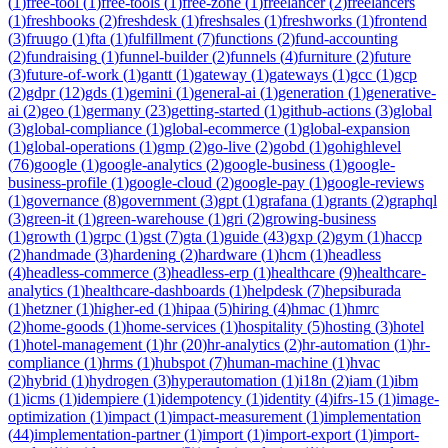
(
1
)
free-tool
(
1
)
free-tools
(
1
)
free-zone
(
1
)
freelancer
(
2
)
freelancers
(
1
)
freshbooks
(
2
)
freshdesk
(
1
)
freshsales
(
1
)
freshworks
(
1
)
frontend
(
3
)
fruugo
(
1
)
fta
(
1
)
fulfillment
(
7
)
functions
(
2
)
fund-accounting
(
2
)
fundraising
(
1
)
funnel-builder
(
2
)
funnels
(
4
)
furniture
(
2
)
future
(
3
)
future-of-work
(
1
)
gantt
(
1
)
gateway
(
1
)
gateways
(
1
)
gcc
(
1
)
gcp
(
2
)
gdpr
(
12
)
gds
(
1
)
gemini
(
1
)
general-ai
(
1
)
generation
(
1
)
generative-
ai
(
2
)
geo
(
1
)
germany
(
23
)
getting-started
(
1
)
github-actions
(
3
)
global
(
3
)
global-compliance
(
1
)
global-ecommerce
(
1
)
global-expansion
(
1
)
global-operations
(
1
)
gmp
(
2
)
go-live
(
2
)
gobd
(
1
)
gohighlevel
(
76
)
google
(
1
)
google-analytics
(
2
)
google-business
(
1
)
google-
business-profile
(
1
)
google-cloud
(
2
)
google-pay
(
1
)
google-reviews
(
1
)
governance
(
8
)
government
(
3
)
gpt
(
1
)
grafana
(
1
)
grants
(
2
)
graphql
(
3
)
green-it
(
1
)
green-warehouse
(
1
)
gri
(
2
)
growing-business
(
1
)
growth
(
1
)
grpc
(
1
)
gst
(
7
)
gta
(
1
)
guide
(
43
)
gxp
(
2
)
gym
(
1
)
haccp
(
2
)
handmade
(
3
)
hardening
(
2
)
hardware
(
1
)
hcm
(
1
)
headless
(
4
)
headless-commerce
(
3
)
headless-erp
(
1
)
healthcare
(
9
)
healthcare-
analytics
(
1
)
healthcare-dashboards
(
1
)
helpdesk
(
7
)
hepsiburada
(
1
)
hetzner
(
1
)
higher-ed
(
1
)
hipaa
(
5
)
hiring
(
4
)
hmac
(
1
)
hmrc
(
2
)
home-goods
(
1
)
home-services
(
1
)
hospitality
(
5
)
hosting
(
3
)
hotel
(
1
)
hotel-management
(
1
)
hr
(
20
)
hr-analytics
(
2
)
hr-automation
(
1
)
hr-
compliance
(
1
)
hrms
(
1
)
hubspot
(
7
)
human-machine
(
1
)
hvac
(
2
)
hybrid
(
1
)
hydrogen
(
3
)
hyperautomation
(
1
)
i18n
(
2
)
iam
(
1
)
ibm
(
1
)
icms
(
1
)
idempiere
(
1
)
idempotency
(
1
)
identity
(
4
)
ifrs-15
(
1
)
image-
optimization
(
1
)
impact
(
1
)
impact-measurement
(
1
)
implementation
(
44
)
implementation-partner
(
1
)
import
(
1
)
import-export
(
1
)
import-