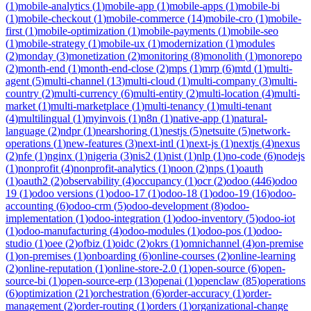
(
1
)
mobile-analytics
(
1
)
mobile-app
(
1
)
mobile-apps
(
1
)
mobile-bi
(
1
)
mobile-checkout
(
1
)
mobile-commerce
(
14
)
mobile-cro
(
1
)
mobile-
first
(
1
)
mobile-optimization
(
1
)
mobile-payments
(
1
)
mobile-seo
(
1
)
mobile-strategy
(
1
)
mobile-ux
(
1
)
modernization
(
1
)
modules
(
2
)
monday
(
3
)
monetization
(
2
)
monitoring
(
8
)
monolith
(
1
)
monorepo
(
2
)
month-end
(
1
)
month-end-close
(
2
)
mps
(
1
)
mrp
(
6
)
mtd
(
1
)
multi-
agent
(
5
)
multi-channel
(
13
)
multi-cloud
(
1
)
multi-company
(
3
)
multi-
country
(
2
)
multi-currency
(
6
)
multi-entity
(
2
)
multi-location
(
4
)
multi-
market
(
1
)
multi-marketplace
(
1
)
multi-tenancy
(
1
)
multi-tenant
(
4
)
multilingual
(
1
)
myinvois
(
1
)
n8n
(
1
)
native-app
(
1
)
natural-
language
(
2
)
ndpr
(
1
)
nearshoring
(
1
)
nestjs
(
5
)
netsuite
(
5
)
network-
operations
(
1
)
new-features
(
3
)
next-intl
(
1
)
next-js
(
1
)
nextjs
(
4
)
nexus
(
2
)
nfe
(
1
)
nginx
(
1
)
nigeria
(
3
)
nis2
(
1
)
nist
(
1
)
nlp
(
1
)
no-code
(
6
)
nodejs
(
1
)
nonprofit
(
4
)
nonprofit-analytics
(
1
)
noon
(
2
)
nps
(
1
)
oauth
(
1
)
oauth2
(
2
)
observability
(
4
)
occupancy
(
1
)
ocr
(
2
)
odoo
(
446
)
odoo
19
(
1
)
odoo versions
(
1
)
odoo-17
(
1
)
odoo-18
(
1
)
odoo-19
(
16
)
odoo-
accounting
(
6
)
odoo-crm
(
5
)
odoo-development
(
8
)
odoo-
implementation
(
1
)
odoo-integration
(
1
)
odoo-inventory
(
5
)
odoo-iot
(
1
)
odoo-manufacturing
(
4
)
odoo-modules
(
1
)
odoo-pos
(
1
)
odoo-
studio
(
1
)
oee
(
2
)
ofbiz
(
1
)
oidc
(
2
)
okrs
(
1
)
omnichannel
(
4
)
on-premise
(
1
)
on-premises
(
1
)
onboarding
(
6
)
online-courses
(
2
)
online-learning
(
2
)
online-reputation
(
1
)
online-store-2.0
(
1
)
open-source
(
6
)
open-
source-bi
(
1
)
open-source-erp
(
13
)
openai
(
1
)
openclaw
(
85
)
operations
(
6
)
optimization
(
21
)
orchestration
(
6
)
order-accuracy
(
1
)
order-
management
(
2
)
order-routing
(
1
)
orders
(
1
)
organizational-change