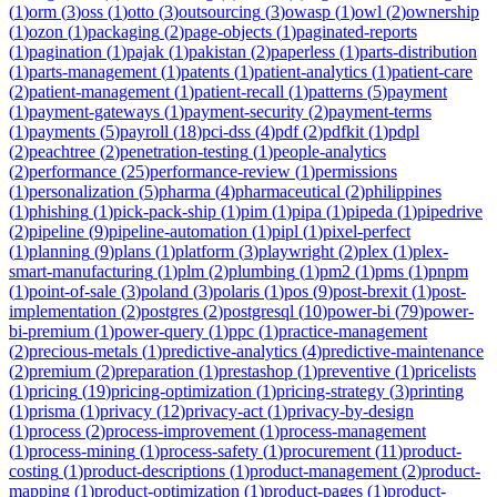
(
1
)
orm
(
3
)
oss
(
1
)
otto
(
3
)
outsourcing
(
3
)
owasp
(
1
)
owl
(
2
)
ownership
(
1
)
ozon
(
1
)
packaging
(
2
)
page-objects
(
1
)
paginated-reports
(
1
)
pagination
(
1
)
pajak
(
1
)
pakistan
(
2
)
paperless
(
1
)
parts-distribution
(
1
)
parts-management
(
1
)
patents
(
1
)
patient-analytics
(
1
)
patient-care
(
2
)
patient-management
(
1
)
patient-recall
(
1
)
patterns
(
5
)
payment
(
1
)
payment-gateways
(
1
)
payment-security
(
2
)
payment-terms
(
1
)
payments
(
5
)
payroll
(
18
)
pci-dss
(
4
)
pdf
(
2
)
pdfkit
(
1
)
pdpl
(
2
)
peachtree
(
2
)
penetration-testing
(
1
)
people-analytics
(
2
)
performance
(
25
)
performance-review
(
1
)
permissions
(
1
)
personalization
(
5
)
pharma
(
4
)
pharmaceutical
(
2
)
philippines
(
1
)
phishing
(
1
)
pick-pack-ship
(
1
)
pim
(
1
)
pipa
(
1
)
pipeda
(
1
)
pipedrive
(
2
)
pipeline
(
9
)
pipeline-automation
(
1
)
pipl
(
1
)
pixel-perfect
(
1
)
planning
(
9
)
plans
(
1
)
platform
(
3
)
playwright
(
2
)
plex
(
1
)
plex-
smart-manufacturing
(
1
)
plm
(
2
)
plumbing
(
1
)
pm2
(
1
)
pms
(
1
)
pnpm
(
1
)
point-of-sale
(
3
)
poland
(
3
)
polaris
(
1
)
pos
(
9
)
post-brexit
(
1
)
post-
implementation
(
2
)
postgres
(
2
)
postgresql
(
10
)
power-bi
(
79
)
power-
bi-premium
(
1
)
power-query
(
1
)
ppc
(
1
)
practice-management
(
2
)
precious-metals
(
1
)
predictive-analytics
(
4
)
predictive-maintenance
(
2
)
premium
(
2
)
preparation
(
1
)
prestashop
(
1
)
preventive
(
1
)
pricelists
(
1
)
pricing
(
19
)
pricing-optimization
(
1
)
pricing-strategy
(
3
)
printing
(
1
)
prisma
(
1
)
privacy
(
12
)
privacy-act
(
1
)
privacy-by-design
(
1
)
process
(
2
)
process-improvement
(
1
)
process-management
(
1
)
process-mining
(
1
)
process-safety
(
1
)
procurement
(
11
)
product-
costing
(
1
)
product-descriptions
(
1
)
product-management
(
2
)
product-
mapping
(
1
)
product-optimization
(
1
)
product-pages
(
1
)
product-