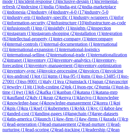
mode
(
1
)
incident-response
(
3
)
inclusive-design
(
1
)
incremental-
refresh
(
2
)
indexing
(
1
)
india
(
5
)
india-gst
(
2
)
india-marketplace
(
1
)
indonesia
(
2
)
industry
(
4
)
industry-4-0
(
17
)
industry-5-0
(
1
)
industry-erp
(
1
)
industry-specific
(
1
)
industry-wrappers
(
1
)
infor
(
1
)
information-security
(
2
)
infrastructure
(
10
)
infrastructure-as-code
(
1
)
infusionsoft
(
1
)
inp
(
1
)
insightly
(
1
)
insights
(
2
)
inspection
(
1
)
instagram
(
1
)
instagram-shopping
(
2
)
installation
(
1
)
integration
(
63
)
intellectual-property
(
1
)
inter-company
(
1
)
intercompany
(
4
)
internal-controls
(
1
)
internal-documentation
(
1
)
international
(
11
)
international-expansion
(
1
)
international-logistics
(
1
)
international-selling
(
2
)
international-trade
(
1
)
internationalization
(
2
)
intranet
(
1
)
inventory
(
33
)
inventory-analytics
(
1
)
inventory-
forecasting
(
1
)
inventory-management
(
5
)
inventory-optimization
(
1
)
inventory-sync
(
4
)
invoice-processing
(
2
)
invoices
(
1
)
invoicing
(
1
)
ios-android
(
1
)
iot
(
11
)
iqms
(
1
)
isa-95
(
1
)
isms
(
1
)
iso-13485
(
1
)
iso-
27001
(
3
)
iso-9001
(
1
)
italy
(
1
)
iva
(
2
)
jamstack
(
1
)
japan
(
2
)
javascript
(
1
)
jewelry
(
1
)
jit
(
1
)
job-costing
(
2
)
jpk
(
1
)
json-rpc
(
2
)
jumia
(
1
)
just-in-
time
(
1
)
jwt
(
1
)
k6
(
2
)
kafka
(
1
)
kanban
(
3
)
katana
(
1
)
katana-mrp
(
1
)
kaufland
(
2
)
kdv
(
1
)
keap
(
2
)
kenya
(
1
)
klaviyo
(
1
)
knowledge
(
1
)
knowledge-base
(
4
)
knowledge-management
(
2
)
korea
(
1
)
kpi
(
3
)
kpis
(
3
)
kra
(
1
)
ksef
(
1
)
kubernetes
(
1
)
kvkk
(
1
)
kyc
(
1
)
labor-law
(
1
)
landed-cost
(
1
)
landing-pages
(
4
)
langchain
(
3
)
large-datasets
(
1
)
latin-america
(
3
)
launch
(
1
)
law-firm
(
1
)
law-firms
(
1
)
lazada
(
1
)
lcp
(
1
)
lead-generation
(
3
)
lead-management
(
2
)
lead-nurture
(
1
)
lead-
nurturing
(
1
)
lead-scoring
(
2
)
lead-tracking
(
1
)
leadership
(
2
)
lean