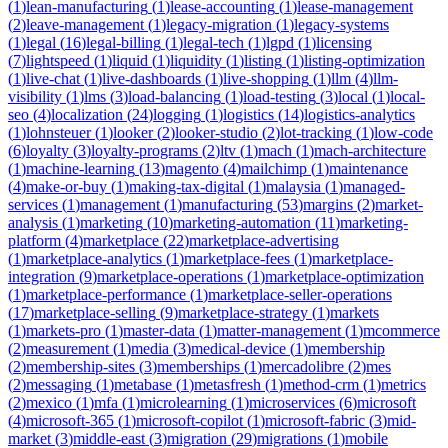
(
1
)
lean-manufacturing
(
1
)
lease-accounting
(
1
)
lease-management
(
2
)
leave-management
(
1
)
legacy-migration
(
1
)
legacy-systems
(
1
)
legal
(
16
)
legal-billing
(
1
)
legal-tech
(
1
)
lgpd
(
1
)
licensing
(
7
)
lightspeed
(
1
)
liquid
(
1
)
liquidity
(
1
)
listing
(
1
)
listing-optimization
(
1
)
live-chat
(
1
)
live-dashboards
(
1
)
live-shopping
(
1
)
llm
(
4
)
llm-
visibility
(
1
)
lms
(
3
)
load-balancing
(
1
)
load-testing
(
3
)
local
(
1
)
local-
seo
(
4
)
localization
(
24
)
logging
(
1
)
logistics
(
14
)
logistics-analytics
(
1
)
lohnsteuer
(
1
)
looker
(
2
)
looker-studio
(
2
)
lot-tracking
(
1
)
low-code
(
6
)
loyalty
(
3
)
loyalty-programs
(
2
)
ltv
(
1
)
mach
(
1
)
mach-architecture
(
1
)
machine-learning
(
13
)
magento
(
4
)
mailchimp
(
1
)
maintenance
(
4
)
make-or-buy
(
1
)
making-tax-digital
(
1
)
malaysia
(
1
)
managed-
services
(
1
)
management
(
1
)
manufacturing
(
53
)
margins
(
2
)
market-
analysis
(
1
)
marketing
(
10
)
marketing-automation
(
11
)
marketing-
platform
(
4
)
marketplace
(
22
)
marketplace-advertising
(
1
)
marketplace-analytics
(
1
)
marketplace-fees
(
1
)
marketplace-
integration
(
9
)
marketplace-operations
(
1
)
marketplace-optimization
(
1
)
marketplace-performance
(
1
)
marketplace-seller-operations
(
17
)
marketplace-selling
(
9
)
marketplace-strategy
(
1
)
markets
(
1
)
markets-pro
(
1
)
master-data
(
1
)
matter-management
(
1
)
mcommerce
(
2
)
measurement
(
1
)
media
(
3
)
medical-device
(
1
)
membership
(
2
)
membership-sites
(
3
)
memberships
(
1
)
mercadolibre
(
2
)
mes
(
2
)
messaging
(
1
)
metabase
(
1
)
metasfresh
(
1
)
method-crm
(
1
)
metrics
(
2
)
mexico
(
1
)
mfa
(
1
)
microlearning
(
1
)
microservices
(
6
)
microsoft
(
4
)
microsoft-365
(
1
)
microsoft-copilot
(
1
)
microsoft-fabric
(
3
)
mid-
market
(
3
)
middle-east
(
3
)
migration
(
29
)
migrations
(
1
)
mobile