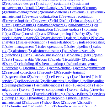
(
2
)
responsive-design
(
1
)
rest-api
(
4
)
restaurant
(
5
)
restaurant-
management
(
1
)
retail
(
13
)
retail-analytics
(
1
)
retention
(
9
)
returns
(
4
)
returns-management
(
2
)
reusable-patterns
(
1
)
revenue
(
10
)
revenue-
management
(
1
)
revenue-optimization
(
1
)
revenue-recognition
(
5
)
reverse-logistics
(
2
)
reviews
(
5
)
rfid
(
2
)
rfm
(
1
)
rfm-analysis
(
1
)
rfp
(
1
)
rfq
(
1
)
rich-results
(
1
)
risk-management
(
7
)
risk-reduction
(
1
)
rls
(
4
)
rohs
(
1
)
roi
(
34
)
roi-optimization
(
1
)
rolling-update
(
1
)
romania
(
1
)
rpa
(
3
)
rsc
(
2
)
russia
(
2
)
saas
(
25
)
saas-pricing
(
1
)
safety
(
2
)
safety-
stock
(
1
)
sage
(
1
)
sage-50
(
2
)
sage-intacct
(
1
)
salary
(
1
)
sales
(
19
)
sales-
analytics
(
3
)
sales-automation
(
1
)
sales-dashboard
(
2
)
sales-forecasting
(
1
)
sales-management
(
1
)
sales-operations
(
1
)
sales-pipeline
(
1
)
sales-
tax
(
8
)
salesforce
(
5
)
salesforce-einstein
(
1
)
salesforce-essentials
(
1
)
sanctions
(
1
)
sap
(
5
)
sap-business-one
(
2
)
sap-hana
(
1
)
sars
(
2
)
sasb
(
1
)
sat
(
1
)
saudi-arabia
(
3
)
sbom
(
1
)
scada
(
1
)
scalability
(
3
)
scaling
(
9
)
sccs
(
2
)
scheduling
(
6
)
schema-markup
(
1
)
school-management
(
1
)
screening
(
1
)
scrum
(
1
)
sdi
(
1
)
search-engine
(
1
)
search-optimization
(
2
)
seasonal-collections
(
1
)
security
(
36
)
security-training
(
1
)
segmentation
(
2
)
selection
(
1
)
self-evolving
(
1
)
self-hosted
(
1
)
self-
service
(
2
)
self-service-bi
(
2
)
seller-metrics
(
1
)
selling
(
1
)
selling-online
(
1
)
selling-platforms
(
1
)
semantic-model
(
1
)
seo
(
16
)
seo-audit
(
1
)
seo-
migration
(
1
)
server
(
1
)
server-components
(
1
)
server-sizing
(
2
)
service
(
1
)
service-contracts
(
1
)
service-efficiency
(
1
)
service-firms
(
1
)
services
(
1
)
setup
(
2
)
sgk
(
1
)
sharding
(
1
)
sharepoint
(
1
)
shein
(
1
)
shift-
management
(
3
)
shipping
(
4
)
shop-floor
(
2
)
shopee
(
2
)
shopify
(
113
)
shopify-api
(
1
)
shopify-flow
(
1
)
shopify-partners
(
1
)
shopify-