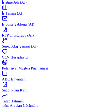
İşletme Adı (AI)
İş Tanımı (AI)
E-posta Şablonu (AI)
RFP Oluşturucu (AI)
Süreç Akış Şeması (AI)
CLV Hesaplayıcı
Potansiyel Müşteri Puanlaması
ABC Envanteri
Satıcı Puan Kartı
Talep Tahmini
Tüm Araçları Görüntüle
→