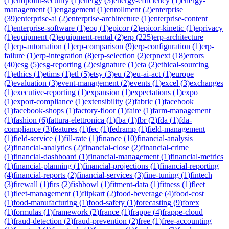
(
1
)
endpoint-security
(
1
)
energy
(
3
)
energy-efficiency
(
1
)
energy-
management
(
1
)
engagement
(
1
)
enrollment
(
2
)
enterprise
(
39
)
enterprise-ai
(
2
)
enterprise-architecture
(
1
)
enterprise-content
(
1
)
enterprise-software
(
1
)
eoq
(
1
)
epicor
(
2
)
epicor-kinetic
(
1
)
eprivacy
(
1
)
equipment
(
2
)
equipment-rental
(
2
)
erp
(
225
)
erp-architecture
(
1
)
erp-automation
(
1
)
erp-comparison
(
9
)
erp-configuration
(
1
)
erp-
failure
(
1
)
erp-integration
(
8
)
erp-selection
(
2
)
erpnext
(
18
)
errors
(
40
)
esg
(
5
)
esg-reporting
(
2
)
esignature
(
1
)
eta
(
2
)
ethical-sourcing
(
1
)
ethics
(
1
)
etims
(
1
)
etl
(
5
)
etsy
(
3
)
eu
(
2
)
eu-ai-act
(
1
)
europe
(
2
)
evaluation
(
3
)
event-management
(
2
)
events
(
1
)
excel
(
3
)
exchanges
(
1
)
executive-reporting
(
1
)
expansion
(
1
)
expectations
(
1
)
expo
(
1
)
export-compliance
(
1
)
extensibility
(
2
)
fabric
(
1
)
facebook
(
1
)
facebook-shops
(
1
)
factory-floor
(
1
)
faire
(
1
)
farm-management
(
1
)
fashion
(
6
)
fattura-elettronica
(
1
)
fba
(
1
)
fbr
(
2
)
fda
(
1
)
fda-
compliance
(
3
)
features
(
1
)
fec
(
1
)
fedramp
(
1
)
field-management
(
1
)
field-service
(
1
)
fill-rate
(
1
)
finance
(
10
)
financial-analysis
(
2
)
financial-analytics
(
2
)
financial-close
(
2
)
financial-crime
(
1
)
financial-dashboard
(
1
)
financial-management
(
1
)
financial-metrics
(
1
)
financial-planning
(
1
)
financial-projections
(
1
)
financial-reporting
(
4
)
financial-reports
(
2
)
financial-services
(
3
)
fine-tuning
(
1
)
fintech
(
3
)
firewall
(
1
)
firs
(
2
)
fishbowl
(
1
)
fitment-data
(
1
)
fitness
(
1
)
fleet
(
1
)
fleet-management
(
1
)
flipkart
(
2
)
food-beverage
(
4
)
food-cost
(
1
)
food-manufacturing
(
1
)
food-safety
(
1
)
forecasting
(
9
)
forex
(
1
)
formulas
(
1
)
framework
(
2
)
france
(
1
)
frappe
(
4
)
frappe-cloud
(
1
)
fraud-detection
(
2
)
fraud-prevention
(
2
)
free
(
1
)
free-accounting