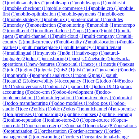
(
1
)
mobile-analytics
(
1
)
mobile-app
(
1
)
mobile-apps
(
1
)
mobile-bi
(
1
)
mobile-checkout
(
1
)
mobile-commerce
(
14
)
mobile-cro
(
1
)
mobile-
first
(
1
)
mobile-optimization
(
1
)
mobile-payments
(
1
)
mobile-seo
(
1
)
mobile-strategy
(
1
)
mobile-ux
(
1
)
modernization
(
1
)
modules
(
2
)
monday
(
3
)
monetization
(
2
)
monitoring
(
8
)
monolith
(
1
)
monorepo
(
2
)
month-end
(
1
)
month-end-close
(
2
)
mps
(
1
)
mrp
(
6
)
mtd
(
1
)
multi-
agent
(
5
)
multi-channel
(
13
)
multi-cloud
(
1
)
multi-company
(
3
)
multi-
country
(
2
)
multi-currency
(
6
)
multi-entity
(
2
)
multi-location
(
4
)
multi-
market
(
1
)
multi-marketplace
(
1
)
multi-tenancy
(
1
)
multi-tenant
(
4
)
multilingual
(
1
)
myinvois
(
1
)
n8n
(
1
)
native-app
(
1
)
natural-
language
(
2
)
ndpr
(
1
)
nearshoring
(
1
)
nestjs
(
5
)
netsuite
(
5
)
network-
operations
(
1
)
new-features
(
3
)
next-intl
(
1
)
next-js
(
1
)
nextjs
(
4
)
nexus
(
2
)
nfe
(
1
)
nginx
(
1
)
nigeria
(
3
)
nis2
(
1
)
nist
(
1
)
nlp
(
1
)
no-code
(
6
)
nodejs
(
1
)
nonprofit
(
4
)
nonprofit-analytics
(
1
)
noon
(
2
)
nps
(
1
)
oauth
(
1
)
oauth2
(
2
)
observability
(
4
)
occupancy
(
1
)
ocr
(
2
)
odoo
(
446
)
odoo
19
(
1
)
odoo versions
(
1
)
odoo-17
(
1
)
odoo-18
(
1
)
odoo-19
(
16
)
odoo-
accounting
(
6
)
odoo-crm
(
5
)
odoo-development
(
8
)
odoo-
implementation
(
1
)
odoo-integration
(
1
)
odoo-inventory
(
5
)
odoo-iot
(
1
)
odoo-manufacturing
(
4
)
odoo-modules
(
1
)
odoo-pos
(
1
)
odoo-
studio
(
1
)
oee
(
2
)
ofbiz
(
1
)
oidc
(
2
)
okrs
(
1
)
omnichannel
(
4
)
on-premise
(
1
)
on-premises
(
1
)
onboarding
(
6
)
online-courses
(
2
)
online-learning
(
2
)
online-reputation
(
1
)
online-store-2.0
(
1
)
open-source
(
6
)
open-
source-bi
(
1
)
open-source-erp
(
13
)
openai
(
1
)
openclaw
(
85
)
operations
(
6
)
optimization
(
21
)
orchestration
(
6
)
order-accuracy
(
1
)
order-
management
(
2
)
order-routing
(
1
)
orders
(
1
)
organizational-change