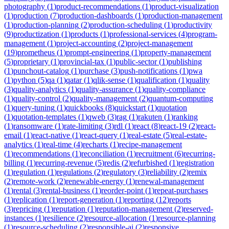
photography
(
1
)
product-recommendations
(
1
)
product-visualization
(
1
)
production
(
7
)
production-dashboards
(
1
)
production-management
(
1
)
production-planning
(
2
)
production-scheduling
(
1
)
productivity
(
9
)
productization
(
1
)
products
(
1
)
professional-services
(
4
)
program-
management
(
1
)
project-accounting
(
2
)
project-management
(
19
)
prometheus
(
1
)
prompt-engineering
(
1
)
property-management
(
5
)
proprietary
(
1
)
provincial-tax
(
1
)
public-sector
(
1
)
publishing
(
1
)
punchout-catalog
(
1
)
purchase
(
3
)
push-notifications
(
1
)
pwa
(
1
)
python
(
5
)
qa
(
1
)
qatar
(
1
)
qlik-sense
(
1
)
qualification
(
1
)
quality
(
3
)
quality-analytics
(
1
)
quality-assurance
(
1
)
quality-compliance
(
1
)
quality-control
(
2
)
quality-management
(
2
)
quantum-computing
(
1
)
query-tuning
(
1
)
quickbooks
(
8
)
quickstart
(
1
)
quotation
(
1
)
quotation-templates
(
1
)
qweb
(
3
)
rag
(
1
)
rakuten
(
1
)
ranking
(
1
)
ransomware
(
1
)
rate-limiting
(
3
)
rdl
(
1
)
react
(
8
)
react-19
(
2
)
react-
email
(
1
)
react-native
(
1
)
react-query
(
1
)
real-estate
(
5
)
real-estate-
analytics
(
1
)
real-time
(
4
)
recharts
(
1
)
recipe-management
(
1
)
recommendations
(
1
)
reconciliation
(
1
)
recruitment
(
6
)
recurring-
billing
(
1
)
recurring-revenue
(
5
)
redis
(
2
)
refurbished
(
1
)
registration
(
1
)
regulation
(
1
)
regulations
(
2
)
regulatory
(
3
)
reliability
(
2
)
remix
(
2
)
remote-work
(
2
)
renewable-energy
(
1
)
renewal-management
(
1
)
rental
(
3
)
rental-business
(
1
)
reorder-point
(
1
)
repeat-purchases
(
1
)
replication
(
1
)
report-generation
(
1
)
reporting
(
12
)
reports
(
3
)
repricing
(
1
)
reputation
(
1
)
reputation-management
(
2
)
reserved-
instances
(
1
)
resilience
(
2
)
resource-allocation
(
1
)
resource-planning
(
1
)
resource-scheduling
(
2
)
responsible-ai
(
2
)
responsive