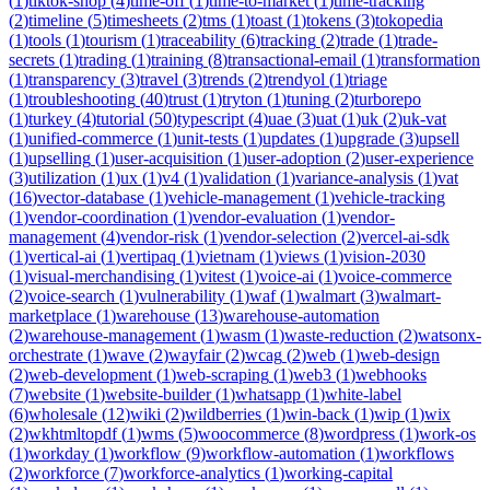
(
1
)
tiktok-shop
(
4
)
time-off
(
1
)
time-to-market
(
1
)
time-tracking
(
2
)
timeline
(
5
)
timesheets
(
2
)
tms
(
1
)
toast
(
1
)
tokens
(
3
)
tokopedia
(
1
)
tools
(
1
)
tourism
(
1
)
traceability
(
6
)
tracking
(
2
)
trade
(
1
)
trade-
secrets
(
1
)
trading
(
1
)
training
(
8
)
transactional-email
(
1
)
transformation
(
1
)
transparency
(
3
)
travel
(
3
)
trends
(
2
)
trendyol
(
1
)
triage
(
1
)
troubleshooting
(
40
)
trust
(
1
)
tryton
(
1
)
tuning
(
2
)
turborepo
(
1
)
turkey
(
4
)
tutorial
(
50
)
typescript
(
4
)
uae
(
3
)
uat
(
1
)
uk
(
2
)
uk-vat
(
1
)
unified-commerce
(
1
)
unit-tests
(
1
)
updates
(
1
)
upgrade
(
3
)
upsell
(
1
)
upselling
(
1
)
user-acquisition
(
1
)
user-adoption
(
2
)
user-experience
(
3
)
utilization
(
1
)
ux
(
1
)
v4
(
1
)
validation
(
1
)
variance-analysis
(
1
)
vat
(
16
)
vector-database
(
1
)
vehicle-management
(
1
)
vehicle-tracking
(
1
)
vendor-coordination
(
1
)
vendor-evaluation
(
1
)
vendor-
management
(
4
)
vendor-risk
(
1
)
vendor-selection
(
2
)
vercel-ai-sdk
(
1
)
vertical-ai
(
1
)
vertipaq
(
1
)
vietnam
(
1
)
views
(
1
)
vision-2030
(
1
)
visual-merchandising
(
1
)
vitest
(
1
)
voice-ai
(
1
)
voice-commerce
(
2
)
voice-search
(
1
)
vulnerability
(
1
)
waf
(
1
)
walmart
(
3
)
walmart-
marketplace
(
1
)
warehouse
(
13
)
warehouse-automation
(
2
)
warehouse-management
(
1
)
wasm
(
1
)
waste-reduction
(
2
)
watsonx-
orchestrate
(
1
)
wave
(
2
)
wayfair
(
2
)
wcag
(
2
)
web
(
1
)
web-design
(
2
)
web-development
(
1
)
web-scraping
(
1
)
web3
(
1
)
webhooks
(
7
)
website
(
1
)
website-builder
(
1
)
whatsapp
(
1
)
white-label
(
6
)
wholesale
(
12
)
wiki
(
2
)
wildberries
(
1
)
win-back
(
1
)
wip
(
1
)
wix
(
2
)
wkhtmltopdf
(
1
)
wms
(
5
)
woocommerce
(
8
)
wordpress
(
1
)
work-os
(
1
)
workday
(
1
)
workflow
(
9
)
workflow-automation
(
1
)
workflows
(
2
)
workforce
(
7
)
workforce-analytics
(
1
)
working-capital