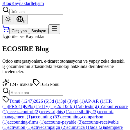
Blog
Kaynaklar
İletişim
tr
Giriş yap
Başlayın
İçgörüler ve Kaynaklar
ECOSIRE Blog
Odoo entegrasyonları, e-ticaret otomasyonu ve yapay zeka destekli
iş çözümlerinin arkasındaki teknoloji hakkında derinlemesine
incelemeler.
1247
makale
1635
konu
Tümü (1247)
2026
(
6
)
3d
(
1
)
3pl
(
3
)
4pl
(
1
)
AP-AR
(
1
)
HR
(
1
)
IFRS
(
1
)
KPIs
(
1
)
a11y
(
1
)
a2p-10dlc
(
1
)
ab-testing
(
5
)
about-ecosire
(
1
)
access-control
(
2
)
access-rights
(
1
)
accessibility
(
3
)
account-
management
(
1
)
accounting
(
83
)
accounting-comparison
(
1
)
accounting-firms
(
1
)
accounts-payable
(
3
)
accounts-receivable
(
1
)
activation
(
1
)
activecampaign
(
2
)
acumatica
(
1
)
ada
(
2
)
adempiere