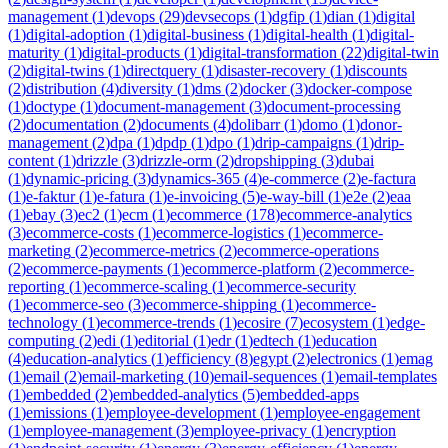
management
(
1
)
devops
(
29
)
devsecops
(
1
)
dgfip
(
1
)
dian
(
1
)
digital
(
1
)
digital-adoption
(
1
)
digital-business
(
1
)
digital-health
(
1
)
digital-
maturity
(
1
)
digital-products
(
1
)
digital-transformation
(
22
)
digital-twin
(
2
)
digital-twins
(
1
)
directquery
(
1
)
disaster-recovery
(
1
)
discounts
(
2
)
distribution
(
4
)
diversity
(
1
)
dms
(
2
)
docker
(
3
)
docker-compose
(
1
)
doctype
(
1
)
document-management
(
3
)
document-processing
(
2
)
documentation
(
2
)
documents
(
4
)
dolibarr
(
1
)
domo
(
1
)
donor-
management
(
2
)
dpa
(
1
)
dpdp
(
1
)
dpo
(
1
)
drip-campaigns
(
1
)
drip-
content
(
1
)
drizzle
(
3
)
drizzle-orm
(
2
)
dropshipping
(
3
)
dubai
(
1
)
dynamic-pricing
(
3
)
dynamics-365
(
4
)
e-commerce
(
2
)
e-factura
(
1
)
e-faktur
(
1
)
e-fatura
(
1
)
e-invoicing
(
5
)
e-way-bill
(
1
)
e2e
(
2
)
eaa
(
1
)
ebay
(
3
)
ec2
(
1
)
ecm
(
1
)
ecommerce
(
178
)
ecommerce-analytics
(
3
)
ecommerce-costs
(
1
)
ecommerce-logistics
(
1
)
ecommerce-
marketing
(
2
)
ecommerce-metrics
(
2
)
ecommerce-operations
(
2
)
ecommerce-payments
(
1
)
ecommerce-platform
(
2
)
ecommerce-
reporting
(
1
)
ecommerce-scaling
(
1
)
ecommerce-security
(
1
)
ecommerce-seo
(
3
)
ecommerce-shipping
(
1
)
ecommerce-
technology
(
1
)
ecommerce-trends
(
1
)
ecosire
(
7
)
ecosystem
(
1
)
edge-
computing
(
2
)
edi
(
1
)
editorial
(
1
)
edr
(
1
)
edtech
(
1
)
education
(
4
)
education-analytics
(
1
)
efficiency
(
8
)
egypt
(
2
)
electronics
(
1
)
emag
(
1
)
email
(
2
)
email-marketing
(
10
)
email-sequences
(
1
)
email-templates
(
1
)
embedded
(
2
)
embedded-analytics
(
5
)
embedded-apps
(
1
)
emissions
(
1
)
employee-development
(
1
)
employee-engagement
(
1
)
employee-management
(
3
)
employee-privacy
(
1
)
encryption