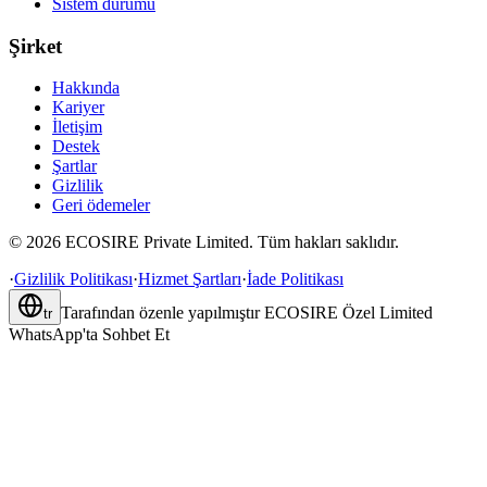
Sistem durumu
Şirket
Hakkında
Kariyer
İletişim
Destek
Şartlar
Gizlilik
Geri ödemeler
©
2026
ECOSIRE Private Limited. Tüm hakları saklıdır.
·
Gizlilik Politikası
·
Hizmet Şartları
·
İade Politikası
Tarafından özenle yapılmıştır
ECOSIRE Özel Limited
tr
WhatsApp'ta Sohbet Et