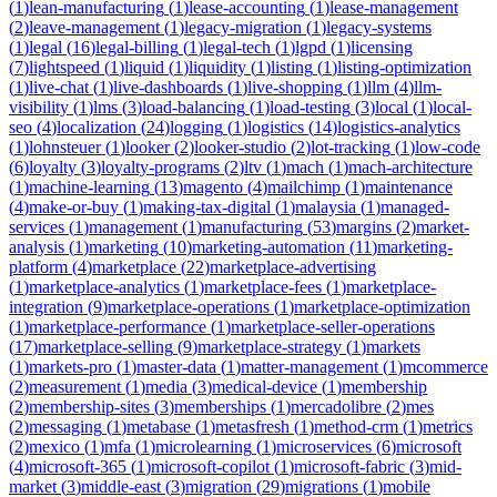
(
1
)
lean-manufacturing
(
1
)
lease-accounting
(
1
)
lease-management
(
2
)
leave-management
(
1
)
legacy-migration
(
1
)
legacy-systems
(
1
)
legal
(
16
)
legal-billing
(
1
)
legal-tech
(
1
)
lgpd
(
1
)
licensing
(
7
)
lightspeed
(
1
)
liquid
(
1
)
liquidity
(
1
)
listing
(
1
)
listing-optimization
(
1
)
live-chat
(
1
)
live-dashboards
(
1
)
live-shopping
(
1
)
llm
(
4
)
llm-
visibility
(
1
)
lms
(
3
)
load-balancing
(
1
)
load-testing
(
3
)
local
(
1
)
local-
seo
(
4
)
localization
(
24
)
logging
(
1
)
logistics
(
14
)
logistics-analytics
(
1
)
lohnsteuer
(
1
)
looker
(
2
)
looker-studio
(
2
)
lot-tracking
(
1
)
low-code
(
6
)
loyalty
(
3
)
loyalty-programs
(
2
)
ltv
(
1
)
mach
(
1
)
mach-architecture
(
1
)
machine-learning
(
13
)
magento
(
4
)
mailchimp
(
1
)
maintenance
(
4
)
make-or-buy
(
1
)
making-tax-digital
(
1
)
malaysia
(
1
)
managed-
services
(
1
)
management
(
1
)
manufacturing
(
53
)
margins
(
2
)
market-
analysis
(
1
)
marketing
(
10
)
marketing-automation
(
11
)
marketing-
platform
(
4
)
marketplace
(
22
)
marketplace-advertising
(
1
)
marketplace-analytics
(
1
)
marketplace-fees
(
1
)
marketplace-
integration
(
9
)
marketplace-operations
(
1
)
marketplace-optimization
(
1
)
marketplace-performance
(
1
)
marketplace-seller-operations
(
17
)
marketplace-selling
(
9
)
marketplace-strategy
(
1
)
markets
(
1
)
markets-pro
(
1
)
master-data
(
1
)
matter-management
(
1
)
mcommerce
(
2
)
measurement
(
1
)
media
(
3
)
medical-device
(
1
)
membership
(
2
)
membership-sites
(
3
)
memberships
(
1
)
mercadolibre
(
2
)
mes
(
2
)
messaging
(
1
)
metabase
(
1
)
metasfresh
(
1
)
method-crm
(
1
)
metrics
(
2
)
mexico
(
1
)
mfa
(
1
)
microlearning
(
1
)
microservices
(
6
)
microsoft
(
4
)
microsoft-365
(
1
)
microsoft-copilot
(
1
)
microsoft-fabric
(
3
)
mid-
market
(
3
)
middle-east
(
3
)
migration
(
29
)
migrations
(
1
)
mobile