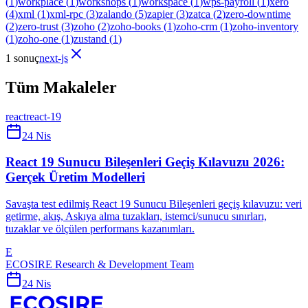
(
1
)
workplace
(
1
)
workshops
(
1
)
workspace
(
1
)
wps-payroll
(
1
)
xero
(
4
)
xml
(
1
)
xml-rpc
(
3
)
zalando
(
5
)
zapier
(
3
)
zatca
(
2
)
zero-downtime
(
2
)
zero-trust
(
3
)
zoho
(
2
)
zoho-books
(
1
)
zoho-crm
(
1
)
zoho-inventory
(
1
)
zoho-one
(
1
)
zustand
(
1
)
1 sonuç
next-js
Tüm Makaleler
react
react-19
24 Nis
React 19 Sunucu Bileşenleri Geçiş Kılavuzu 2026:
Gerçek Üretim Modelleri
Savaşta test edilmiş React 19 Sunucu Bileşenleri geçiş kılavuzu: veri
getirme, akış, Askıya alma tuzakları, istemci/sunucu sınırları,
tuzaklar ve ölçülen performans kazanımları.
E
ECOSIRE Research & Development Team
24 Nis