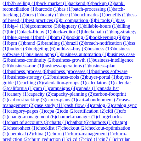
(
1
)
b2b-selling
(
1
)
back-market
(
1
)
backend
(
6
)
backup
(
2
)
bank-
reconciliation
(
1
)
barcode
(
1
)
bas
(
1
)
batch-processing
(
1
)
batch-
tracking
(
2
)
bcrs
(
1
)
beauty
(
1
)
bee
(
1
)
benchmarks
(
1
)
benefits
(
1
)
best-
of-breed
(
1
)
best-practices
(
6
)
bi-comparison
(
8
)
bi-tools
(
1
)
bias
(
1
)
big-4
(
1
)
bigcommerce
(
3
)
bigquery
(
1
)
billable-hours
(
1
)
billing
(
7
)
bir
(
1
)
black-friday
(
1
)
block-editor
(
1
)
blockchain
(
1
)
blog-strategy
(
1
)
blue-green
(
1
)
bmf
(
1
)
bom
(
2
)
booking
(
5
)
bookkeeping
(
9
)
bpa
(
1
)
bpm
(
1
)
brand
(
2
)
branding
(
1
)
brazil
(
2
)
breach-notification
(
1
)
bss
(
1
)
budget
(
3
)
budgeting
(
6
)
build-vs-buy
(
3
)
business
(
13
)
business
software
(
1
)
business-apps
(
1
)
business-automation
(
1
)
business-case
(
2
)
business-continuity
(
2
)
business-growth
(
1
)
business-intelligence
(
26
)
business-one
(
1
)
business-operations
(
1
)
business-plan
(
1
)
business-process
(
8
)
business-processes
(
1
)
business-software
(
1
)
business-strategy
(
12
)
business-tools
(
2
)
buyer-portal
(
1
)
buyers-
guide
(
1
)
caching
(
6
)
calculation-groups
(
1
)
calculators
(
1
)
calendar
(
3
)
california
(
1
)
cam
(
1
)
campaigns
(
4
)
canada
(
1
)
canada-hst
(
1
)
canary
(
1
)
capacity
(
2
)
capacity-planning
(
2
)
carbon-footprint
(
2
)
carbon-tracking
(
3
)
career-plans
(
1
)
cart-abandonment
(
2
)
case-
management
(
2
)
case-study
(
11
)
cash-flow
(
4
)
catalog
(
2
)
catalog-sync
(
1
)
category-pages
(
1
)
ccpa
(
2
)
cdn
(
2
)
certification
(
2
)
cfdi
(
1
)
cfo
(
2
)
change-management
(
6
)
channel-manager
(
1
)
chargebacks
(
1
)
chart-of-accounts
(
3
)
charts
(
1
)
chatbot
(
6
)
chatbots
(
1
)
chatgpt
(
2
)
cheat-sheet
(
1
)
checklist
(
7
)
checkout
(
2
)
checkout-optimization
(
2
)
chemical
(
2
)
china
(
1
)
churn
(
1
)
churn-management
(
1
)
churn-
prediction
(
2
)
churn-reduction
(
1
)
ci-cd
(
7
)
cicd
(
1
)
cin7
(
1
)
circular-