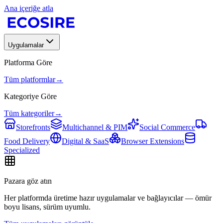
Ana içeriğe atla
Uygulamalar
Platforma Göre
Tüm platformlar
→
Kategoriye Göre
Tüm kategoriler
→
Storefronts
Multichannel & PIM
Social Commerce
Food Delivery
Digital & SaaS
Browser Extensions
Specialized
Pazara göz atın
Her platformda üretime hazır uygulamalar ve bağlayıcılar — ömür
boyu lisans, sürüm uyumlu.