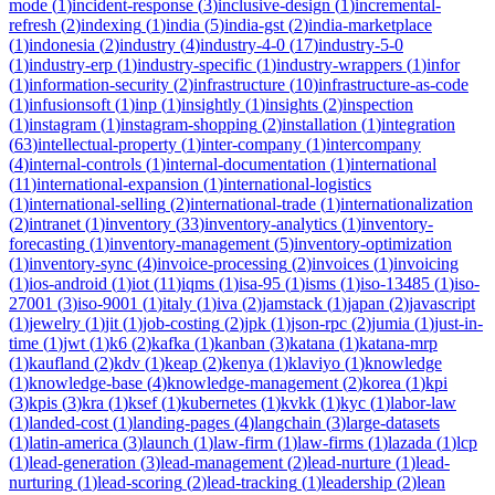
mode
(
1
)
incident-response
(
3
)
inclusive-design
(
1
)
incremental-
refresh
(
2
)
indexing
(
1
)
india
(
5
)
india-gst
(
2
)
india-marketplace
(
1
)
indonesia
(
2
)
industry
(
4
)
industry-4-0
(
17
)
industry-5-0
(
1
)
industry-erp
(
1
)
industry-specific
(
1
)
industry-wrappers
(
1
)
infor
(
1
)
information-security
(
2
)
infrastructure
(
10
)
infrastructure-as-code
(
1
)
infusionsoft
(
1
)
inp
(
1
)
insightly
(
1
)
insights
(
2
)
inspection
(
1
)
instagram
(
1
)
instagram-shopping
(
2
)
installation
(
1
)
integration
(
63
)
intellectual-property
(
1
)
inter-company
(
1
)
intercompany
(
4
)
internal-controls
(
1
)
internal-documentation
(
1
)
international
(
11
)
international-expansion
(
1
)
international-logistics
(
1
)
international-selling
(
2
)
international-trade
(
1
)
internationalization
(
2
)
intranet
(
1
)
inventory
(
33
)
inventory-analytics
(
1
)
inventory-
forecasting
(
1
)
inventory-management
(
5
)
inventory-optimization
(
1
)
inventory-sync
(
4
)
invoice-processing
(
2
)
invoices
(
1
)
invoicing
(
1
)
ios-android
(
1
)
iot
(
11
)
iqms
(
1
)
isa-95
(
1
)
isms
(
1
)
iso-13485
(
1
)
iso-
27001
(
3
)
iso-9001
(
1
)
italy
(
1
)
iva
(
2
)
jamstack
(
1
)
japan
(
2
)
javascript
(
1
)
jewelry
(
1
)
jit
(
1
)
job-costing
(
2
)
jpk
(
1
)
json-rpc
(
2
)
jumia
(
1
)
just-in-
time
(
1
)
jwt
(
1
)
k6
(
2
)
kafka
(
1
)
kanban
(
3
)
katana
(
1
)
katana-mrp
(
1
)
kaufland
(
2
)
kdv
(
1
)
keap
(
2
)
kenya
(
1
)
klaviyo
(
1
)
knowledge
(
1
)
knowledge-base
(
4
)
knowledge-management
(
2
)
korea
(
1
)
kpi
(
3
)
kpis
(
3
)
kra
(
1
)
ksef
(
1
)
kubernetes
(
1
)
kvkk
(
1
)
kyc
(
1
)
labor-law
(
1
)
landed-cost
(
1
)
landing-pages
(
4
)
langchain
(
3
)
large-datasets
(
1
)
latin-america
(
3
)
launch
(
1
)
law-firm
(
1
)
law-firms
(
1
)
lazada
(
1
)
lcp
(
1
)
lead-generation
(
3
)
lead-management
(
2
)
lead-nurture
(
1
)
lead-
nurturing
(
1
)
lead-scoring
(
2
)
lead-tracking
(
1
)
leadership
(
2
)
lean