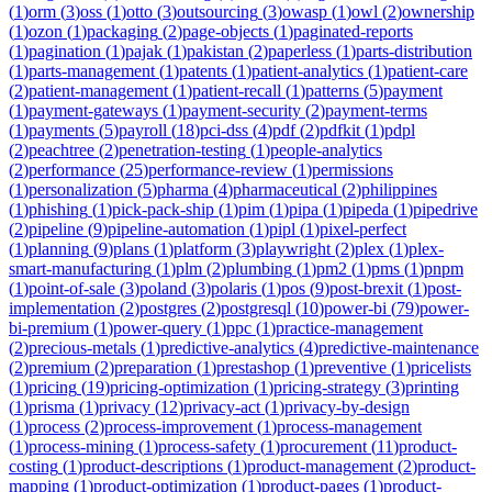
(
1
)
orm
(
3
)
oss
(
1
)
otto
(
3
)
outsourcing
(
3
)
owasp
(
1
)
owl
(
2
)
ownership
(
1
)
ozon
(
1
)
packaging
(
2
)
page-objects
(
1
)
paginated-reports
(
1
)
pagination
(
1
)
pajak
(
1
)
pakistan
(
2
)
paperless
(
1
)
parts-distribution
(
1
)
parts-management
(
1
)
patents
(
1
)
patient-analytics
(
1
)
patient-care
(
2
)
patient-management
(
1
)
patient-recall
(
1
)
patterns
(
5
)
payment
(
1
)
payment-gateways
(
1
)
payment-security
(
2
)
payment-terms
(
1
)
payments
(
5
)
payroll
(
18
)
pci-dss
(
4
)
pdf
(
2
)
pdfkit
(
1
)
pdpl
(
2
)
peachtree
(
2
)
penetration-testing
(
1
)
people-analytics
(
2
)
performance
(
25
)
performance-review
(
1
)
permissions
(
1
)
personalization
(
5
)
pharma
(
4
)
pharmaceutical
(
2
)
philippines
(
1
)
phishing
(
1
)
pick-pack-ship
(
1
)
pim
(
1
)
pipa
(
1
)
pipeda
(
1
)
pipedrive
(
2
)
pipeline
(
9
)
pipeline-automation
(
1
)
pipl
(
1
)
pixel-perfect
(
1
)
planning
(
9
)
plans
(
1
)
platform
(
3
)
playwright
(
2
)
plex
(
1
)
plex-
smart-manufacturing
(
1
)
plm
(
2
)
plumbing
(
1
)
pm2
(
1
)
pms
(
1
)
pnpm
(
1
)
point-of-sale
(
3
)
poland
(
3
)
polaris
(
1
)
pos
(
9
)
post-brexit
(
1
)
post-
implementation
(
2
)
postgres
(
2
)
postgresql
(
10
)
power-bi
(
79
)
power-
bi-premium
(
1
)
power-query
(
1
)
ppc
(
1
)
practice-management
(
2
)
precious-metals
(
1
)
predictive-analytics
(
4
)
predictive-maintenance
(
2
)
premium
(
2
)
preparation
(
1
)
prestashop
(
1
)
preventive
(
1
)
pricelists
(
1
)
pricing
(
19
)
pricing-optimization
(
1
)
pricing-strategy
(
3
)
printing
(
1
)
prisma
(
1
)
privacy
(
12
)
privacy-act
(
1
)
privacy-by-design
(
1
)
process
(
2
)
process-improvement
(
1
)
process-management
(
1
)
process-mining
(
1
)
process-safety
(
1
)
procurement
(
11
)
product-
costing
(
1
)
product-descriptions
(
1
)
product-management
(
2
)
product-
mapping
(
1
)
product-optimization
(
1
)
product-pages
(
1
)
product-