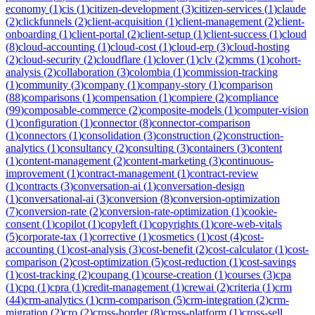
economy
(
1
)
cis
(
1
)
citizen-development
(
3
)
citizen-services
(
1
)
claude
(
2
)
clickfunnels
(
2
)
client-acquisition
(
1
)
client-management
(
2
)
client-
onboarding
(
1
)
client-portal
(
2
)
client-setup
(
1
)
client-success
(
1
)
cloud
(
8
)
cloud-accounting
(
1
)
cloud-cost
(
1
)
cloud-erp
(
3
)
cloud-hosting
(
2
)
cloud-security
(
2
)
cloudflare
(
1
)
clover
(
1
)
clv
(
2
)
cmms
(
1
)
cohort-
analysis
(
2
)
collaboration
(
3
)
colombia
(
1
)
commission-tracking
(
1
)
community
(
3
)
company
(
1
)
company-story
(
1
)
comparison
(
88
)
comparisons
(
1
)
compensation
(
1
)
compiere
(
2
)
compliance
(
99
)
composable-commerce
(
2
)
composite-models
(
1
)
computer-vision
(
1
)
configuration
(
1
)
connector
(
8
)
connector-comparison
(
1
)
connectors
(
1
)
consolidation
(
3
)
construction
(
2
)
construction-
analytics
(
1
)
consultancy
(
2
)
consulting
(
3
)
containers
(
3
)
content
(
1
)
content-management
(
2
)
content-marketing
(
3
)
continuous-
improvement
(
1
)
contract-management
(
1
)
contract-review
(
1
)
contracts
(
3
)
conversation-ai
(
1
)
conversation-design
(
1
)
conversational-ai
(
3
)
conversion
(
8
)
conversion-optimization
(
7
)
conversion-rate
(
2
)
conversion-rate-optimization
(
1
)
cookie-
consent
(
1
)
copilot
(
1
)
copyleft
(
1
)
copyrights
(
1
)
core-web-vitals
(
5
)
corporate-tax
(
1
)
corrective
(
1
)
cosmetics
(
1
)
cost
(
4
)
cost-
accounting
(
1
)
cost-analysis
(
3
)
cost-benefit
(
2
)
cost-calculator
(
1
)
cost-
comparison
(
2
)
cost-optimization
(
5
)
cost-reduction
(
1
)
cost-savings
(
1
)
cost-tracking
(
2
)
coupang
(
1
)
course-creation
(
1
)
courses
(
3
)
cpa
(
1
)
cpq
(
1
)
cpra
(
1
)
credit-management
(
1
)
crewai
(
2
)
criteria
(
1
)
crm
(
44
)
crm-analytics
(
1
)
crm-comparison
(
5
)
crm-integration
(
2
)
crm-
migration
(
2
)
cro
(
2
)
cross-border
(
8
)
cross-platform
(
1
)
cross-sell