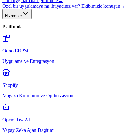
Tüm uygulamaları görüntüle
→
Özel bir uygulamaya mı ihtiyacınız var? Ekibimizle konuşun
→
Hizmetler
Platformlar
Odoo ERP'si
Uygulama ve Entegrasyon
Shopify
Magaza Kurulumu ve Optimizasyon
OpenClaw AI
Yapay Zeka Ajan Dagitimi