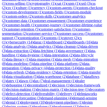
(
1
)
cross-selling
(
1
)
cryptography
(
1
)
csat
(
1
)
cspm
(
1
)
csrd
(
3
)
css
(
2
)
csv
(
1
)
culture
(
1
)
currency
(
1
)
custom-agents
(
1
)
custom-checkout
(
1
)
custom-development
(
1
)
custom-fields
(
1
)
custom-module
(
1
)
custom-orders
(
2
)
custom-skills
(
2
)
customer-analytics
(
2
)
customer-data
(
1
)
customer-engagement
(
3
)
customer-experience
(
5
)
customer-health
(
1
)
customer-journey
(
1
)
customer-lifetime-value
(
3
)
customer-retention
(
5
)
customer-satisfaction
(
1
)
customer-
segmentation
(
2
)
customer-service
(
7
)
customer-success
(
5
)
customer-
support
(
7
)
customization
(
5
)
customs
(
1
)
cutover
(
2
)
cx
(
1
)
cybersecurity
(
14
)
daraz
(
1
)
dashboard
(
2
)
dashboards
(
16
)
data
(
5
)
data-analysis
(
3
)
data-analytics
(
3
)
data-cleanup
(
2
)
data-driven
(
3
)
data-extraction
(
2
)
data-fetching
(
1
)
data-governance
(
1
)
data-
handling
(
1
)
data-hygiene
(
1
)
data-integration
(
2
)
data-lifecycle
(
1
)
data-literacy
(
1
)
data-mapping
(
1
)
data-mesh
(
1
)
data-migration
(
8
)
data-modeling
(
5
)
data-pipeline
(
1
)
data-platform
(
2
)
data-
preparation
(
1
)
data-privacy
(
4
)
data-protection
(
14
)
data-quality
(
4
)
data-refresh
(
2
)
data-residency
(
2
)
data-retention
(
1
)
data-transfer
(
4
)
data-visualization
(
5
)
data-warehouse
(
2
)
database
(
7
)
dataflows
(
1
)
datev
(
1
)
dawn
(
1
)
dax
(
7
)
deal-management
(
1
)
dealer
(
1
)
debugging
(
1
)
decentralized
(
1
)
decision
(
1
)
decision-framework
(
1
)
decision-making
(
1
)
decision-matrix
(
1
)
decision-tree
(
1
)
decorators
(
1
)
defect-detection
(
1
)
deliverability
(
1
)
delivery
(
1
)
delmiaworks
(
1
)
demand-forecasting
(
3
)
demand-planning
(
4
)
demand-sensing
(
1
)
dental
(
1
)
deployment
(
10
)
deployment-pipelines
(
1
)
design
(
2
)
design-system
(
1
)
developer
(
1
)
development
(
13
)
device-