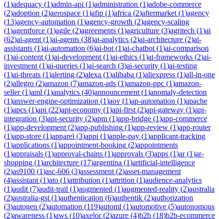
(
1
)
adequacy
(
1
)
admin-api
(
1
)
administration
(
1
)
adobe-commerce
(
2
)
adoption
(
2
)
aerospace
(
1
)
afip
(
1
)
africa
(
2
)
aftermarket
(
1
)
agency
(
13
)
agency-automation
(
1
)
agency-growth
(
2
)
agency-scaling
(
1
)
agentforce
(
1
)
agile
(
2
)
agreements
(
1
)
agriculture
(
3
)
agritech
(
1
)
ai
(
62
)
ai-agent
(
1
)
ai-agents
(
38
)
ai-analytics
(
2
)
ai-architecture
(
2
)
ai-
assistants
(
1
)
ai-automation
(
6
)
ai-bot
(
1
)
ai-chatbot
(
1
)
ai-comparison
(
1
)
ai-content
(
1
)
ai-development
(
1
)
ai-ethics
(
1
)
ai-frameworks
(
2
)
ai-
investment
(
1
)
ai-queries
(
1
)
ai-search
(
3
)
ai-security
(
1
)
ai-testing
(
1
)
ai-threats
(
1
)
alerting
(
2
)
alexa
(
1
)
alibaba
(
1
)
aliexpress
(
1
)
all-in-one
(
2
)
allegro
(
2
)
amazon
(
7
)
amazon-ads
(
1
)
amazon-ppc
(
1
)
amazon-
seller
(
1
)
aml
(
1
)
analytics
(
40
)
announcement
(
1
)
anomaly-detection
(
1
)
answer-engine-optimization
(
1
)
aov
(
1
)
ap-automation
(
1
)
apache
(
1
)
apcs
(
1
)
api
(
22
)
api-economy
(
1
)
api-first
(
2
)
api-gateway
(
1
)
api-
integration
(
3
)
api-security
(
2
)
apm
(
1
)
app-bridge
(
1
)
app-commerce
(
1
)
app-development
(
2
)
app-publishing
(
1
)
app-review
(
1
)
app-router
(
1
)
app-store
(
1
)
apparel
(
3
)
appi
(
1
)
apple-pay
(
1
)
applicant-tracking
(
1
)
applications
(
1
)
appointment-booking
(
2
)
appointments
(
1
)
appraisals
(
1
)
approval-chains
(
1
)
approvals
(
3
)
apps
(
1
)
ar
(
1
)
ar-
shopping
(
1
)
architecture
(
17
)
argentina
(
1
)
artificial-intelligence
(
2
)
as9100
(
1
)
asc-606
(
3
)
assessment
(
2
)
asset-management
(
4
)
assistant
(
1
)
ato
(
1
)
attribution
(
1
)
attrition
(
1
)
audience-analytics
(
1
)
audit
(
7
)
audit-trail
(
1
)
augmented
(
1
)
augmented-reality
(
2
)
australia
(
2
)
australia-gst
(
1
)
authentication
(
6
)
authentik
(
2
)
authorization
(
3
)
autogen
(
2
)
automation
(
119
)
automl
(
1
)
automotive
(
5
)
autonomous
(
2
)
awareness
(
1
)
aws
(
10
)
axelor
(
2
)
azure
(
4
)
b2b
(
18
)
b2b-ecommerce