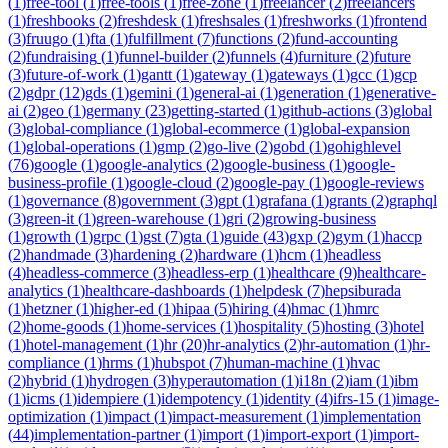
(
1
)
free-tool
(
1
)
free-tools
(
1
)
free-zone
(
1
)
freelancer
(
2
)
freelancers
(
1
)
freshbooks
(
2
)
freshdesk
(
1
)
freshsales
(
1
)
freshworks
(
1
)
frontend
(
3
)
fruugo
(
1
)
fta
(
1
)
fulfillment
(
7
)
functions
(
2
)
fund-accounting
(
2
)
fundraising
(
1
)
funnel-builder
(
2
)
funnels
(
4
)
furniture
(
2
)
future
(
3
)
future-of-work
(
1
)
gantt
(
1
)
gateway
(
1
)
gateways
(
1
)
gcc
(
1
)
gcp
(
2
)
gdpr
(
12
)
gds
(
1
)
gemini
(
1
)
general-ai
(
1
)
generation
(
1
)
generative-
ai
(
2
)
geo
(
1
)
germany
(
23
)
getting-started
(
1
)
github-actions
(
3
)
global
(
3
)
global-compliance
(
1
)
global-ecommerce
(
1
)
global-expansion
(
1
)
global-operations
(
1
)
gmp
(
2
)
go-live
(
2
)
gobd
(
1
)
gohighlevel
(
76
)
google
(
1
)
google-analytics
(
2
)
google-business
(
1
)
google-
business-profile
(
1
)
google-cloud
(
2
)
google-pay
(
1
)
google-reviews
(
1
)
governance
(
8
)
government
(
3
)
gpt
(
1
)
grafana
(
1
)
grants
(
2
)
graphql
(
3
)
green-it
(
1
)
green-warehouse
(
1
)
gri
(
2
)
growing-business
(
1
)
growth
(
1
)
grpc
(
1
)
gst
(
7
)
gta
(
1
)
guide
(
43
)
gxp
(
2
)
gym
(
1
)
haccp
(
2
)
handmade
(
3
)
hardening
(
2
)
hardware
(
1
)
hcm
(
1
)
headless
(
4
)
headless-commerce
(
3
)
headless-erp
(
1
)
healthcare
(
9
)
healthcare-
analytics
(
1
)
healthcare-dashboards
(
1
)
helpdesk
(
7
)
hepsiburada
(
1
)
hetzner
(
1
)
higher-ed
(
1
)
hipaa
(
5
)
hiring
(
4
)
hmac
(
1
)
hmrc
(
2
)
home-goods
(
1
)
home-services
(
1
)
hospitality
(
5
)
hosting
(
3
)
hotel
(
1
)
hotel-management
(
1
)
hr
(
20
)
hr-analytics
(
2
)
hr-automation
(
1
)
hr-
compliance
(
1
)
hrms
(
1
)
hubspot
(
7
)
human-machine
(
1
)
hvac
(
2
)
hybrid
(
1
)
hydrogen
(
3
)
hyperautomation
(
1
)
i18n
(
2
)
iam
(
1
)
ibm
(
1
)
icms
(
1
)
idempiere
(
1
)
idempotency
(
1
)
identity
(
4
)
ifrs-15
(
1
)
image-
optimization
(
1
)
impact
(
1
)
impact-measurement
(
1
)
implementation
(
44
)
implementation-partner
(
1
)
import
(
1
)
import-export
(
1
)
import-