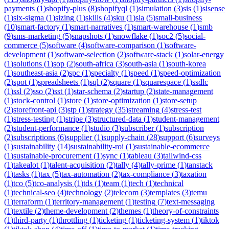
payments
(
1
)
shopify-plus
(
8
)
shopifyql
(
1
)
simulation
(
3
)
sis
(
1
)
sisense
(
1
)
six-sigma
(
1
)
sizing
(
1
)
skills
(
4
)
sku
(
1
)
sla
(
5
)
small-business
(
10
)
smart-factory
(
1
)
smart-narratives
(
1
)
smart-warehouse
(
1
)
smb
(
9
)
sms-marketing
(
5
)
snapshots
(
1
)
snowflake
(
1
)
soc2
(
5
)
social-
commerce
(
5
)
software
(
4
)
software-comparison
(
1
)
software-
development
(
1
)
software-selection
(
2
)
software-stack
(
1
)
solar-energy
(
1
)
solutions
(
1
)
sop
(
2
)
south-africa
(
3
)
south-asia
(
1
)
south-korea
(
1
)
southeast-asia
(
2
)
spc
(
1
)
specialty
(
1
)
speed
(
1
)
speed-optimization
(
2
)
spot
(
1
)
spreadsheets
(
1
)
sql
(
2
)
square
(
1
)
squarespace
(
1
)
ssdlc
(
1
)
ssl
(
2
)
sso
(
2
)
sst
(
1
)
star-schema
(
2
)
startup
(
2
)
state-management
(
1
)
stock-control
(
1
)
store
(
1
)
store-optimization
(
1
)
store-setup
(
2
)
storefront-api
(
3
)
stp
(
1
)
strategy
(
35
)
streaming
(
4
)
stress-test
(
1
)
stress-testing
(
1
)
stripe
(
3
)
structured-data
(
1
)
student-management
(
2
)
student-performance
(
1
)
studio
(
3
)
subscriber
(
1
)
subscription
(
2
)
subscriptions
(
6
)
supplier
(
1
)
supply-chain
(
28
)
support
(
6
)
surveys
(
1
)
sustainability
(
14
)
sustainability-roi
(
1
)
sustainable-ecommerce
(
1
)
sustainable-procurement
(
1
)
sync
(
1
)
tableau
(
3
)
tailwind-css
(
1
)
takealot
(
1
)
talent-acquisition
(
2
)
tally
(
4
)
tally-prime
(
1
)
tanstack
(
1
)
tasks
(
1
)
tax
(
5
)
tax-automation
(
2
)
tax-compliance
(
3
)
taxation
(
1
)
tco
(
5
)
tco-analysis
(
1
)
tds
(
1
)
team
(
1
)
tech
(
1
)
technical
(
1
)
technical-seo
(
4
)
technology
(
2
)
telecom
(
3
)
templates
(
3
)
temu
(
1
)
terraform
(
1
)
territory-management
(
1
)
testing
(
7
)
text-messaging
(
1
)
textile
(
2
)
theme-development
(
2
)
themes
(
1
)
theory-of-constraints
(
1
)
third-party
(
1
)
throttling
(
1
)
ticketing
(
1
)
ticketing-system
(
1
)
tiktok