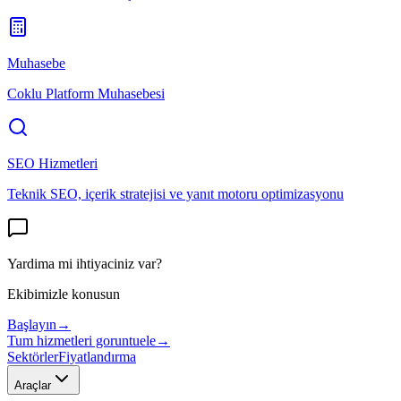
Muhasebe
Coklu Platform Muhasebesi
SEO Hizmetleri
Teknik SEO, içerik stratejisi ve yanıt motoru optimizasyonu
Yardima mi ihtiyaciniz var?
Ekibimizle konusun
Başlayın
→
Tum hizmetleri goruntuele
→
Sektörler
Fiyatlandırma
Araçlar