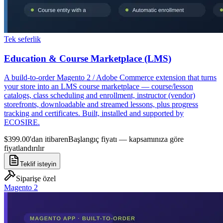
Tek seferlik
Education & Course Marketplace (LMS)
A build-to-order Magento 2 / Adobe Commerce extension that turns
your store into an LMS course marketplace — course/lesson
catalogs, class scheduling and enrollment, instructor (vendor)
storefronts, downloadable and streamed lessons, plus progress
tracking and certificates. Built, installed and supported by
ECOSIRE.
$399.00'dan itibaren
Başlangıç fiyatı — kapsamınıza göre
fiyatlandırılır
Teklif isteyin
Siparişe özel
Magento 2