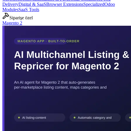
Delivery
Digital & SaaS
Browser Extensions
Specialized
Odoo
Modules
SaaS Tools
Siparişe özel
Magento 2