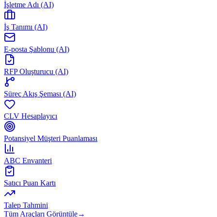
İşletme Adı (AI)
İş Tanımı (AI)
E-posta Şablonu (AI)
RFP Oluşturucu (AI)
Süreç Akış Şeması (AI)
CLV Hesaplayıcı
Potansiyel Müşteri Puanlaması
ABC Envanteri
Satıcı Puan Kartı
Talep Tahmini
Tüm Araçları Görüntüle
→