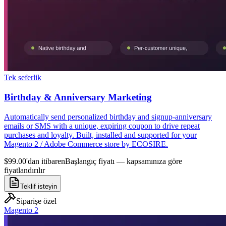
Tek seferlik
Birthday & Anniversary Marketing
Automatically send personalized birthday and signup-anniversary
emails or SMS with a unique, expiring coupon to drive repeat
purchases and loyalty. Built, installed and supported for your
Magento 2 / Adobe Commerce store by ECOSIRE.
$99.00'dan itibaren
Başlangıç fiyatı — kapsamınıza göre
fiyatlandırılır
Teklif isteyin
Siparişe özel
Magento 2