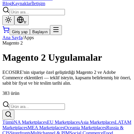
Blog
Kaynaklar
İletişim
tr
Giriş yap
Başlayın
Ana Sayfa
/
Apps
Magento 2
Magento 2 Uygulamalar
ECOSIRE'nin siparişe özel geliştirdiği Magento 2 ve Adobe
Commerce eklentileri — teklif isteyin, kapsamı belirlenmiş bir öneri,
sabit bir fiyat ve bir teslim tarihi alın.
383 ürün
Tümü
NA Marketplaces
EU Marketplaces
Asia Marketplaces
LATAM
Marketplaces
MEA Marketplaces
Oceania Marketplaces
Russia &
CIS
Storefronts
Multichannel & PIM
Social Commerce
Food