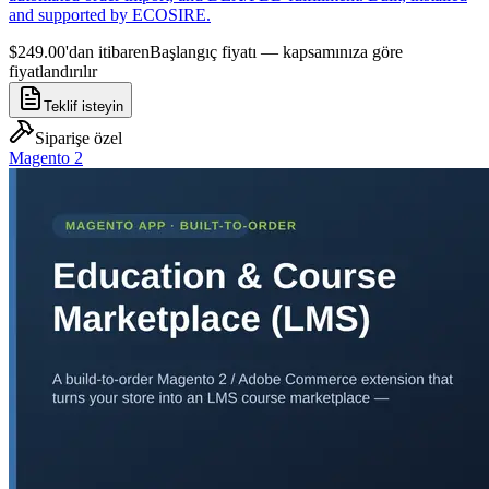
and supported by ECOSIRE.
$249.00'dan itibaren
Başlangıç fiyatı — kapsamınıza göre
fiyatlandırılır
Teklif isteyin
Siparişe özel
Magento 2