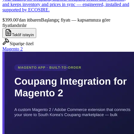
and keeps inventory and prices in sync — engineered, installed and
supported by ECOSIRE.
$399.00'dan itibaren
Başlangıç fiyatı — kapsamınıza göre
fiyatlandırılır
Teklif isteyin
Siparişe özel
Magento 2