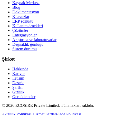
Kaynak Merkezi
Blog
Dokümantasyon
Kılavuzlar
ERP sözlüğü
Kullanım örnekleri
Çözümler
Entegrasyonlar
Araştırma ve laboratuvarlar
Değişiklik günlüğü
Sistem durumu
Şirket
Hakkında
Kariyer
İletişim
Destek
Şartlar
Gizlilik
Geri ödemeler
©
2026
ECOSIRE Private Limited. Tüm hakları saklıdır.
·
Gizlilik Politikası
·
Hizmet Şartları
·
İade Politikası