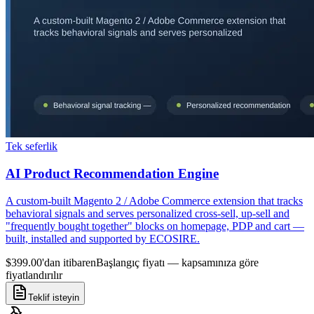
Tek seferlik
AI Product Recommendation Engine
A custom-built Magento 2 / Adobe Commerce extension that tracks
behavioral signals and serves personalized cross-sell, up-sell and
"frequently bought together" blocks on homepage, PDP and cart —
built, installed and supported by ECOSIRE.
$399.00'dan itibaren
Başlangıç fiyatı — kapsamınıza göre
fiyatlandırılır
Teklif isteyin