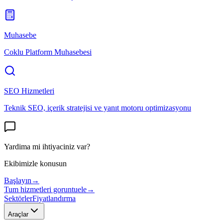
Muhasebe
Coklu Platform Muhasebesi
SEO Hizmetleri
Teknik SEO, içerik stratejisi ve yanıt motoru optimizasyonu
Yardima mi ihtiyaciniz var?
Ekibimizle konusun
Başlayın
→
Tum hizmetleri goruntuele
→
Sektörler
Fiyatlandırma
Araçlar