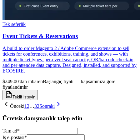
Tek seferlik
Event Tickets & Reservations
A build-to-order Magento 2 / Adobe Commerce extension to sell
tickets for conferences, exhibitions, training, and shows — with
multiple ticket types, per-event seat capacity, QR/barcode check-in,
and per-attendee data capture. Designed, installed, and supported by
ECOSIRE.
$249.00'dan itibaren
Başlangıç fiyatı — kapsamınıza göre
fiyatlandırılır
Teklif isteyin
Önceki
1
2
…
32
Sonraki
Ücretsiz danışmanlık talep edin
Tam ad
*
İş e-postası
*