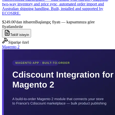
two-way inventory and price sync, automated order import and
Australian shipping handling. Built, installed and supported by
ECOSIRE.
$249.00'dan itibaren
Başlangıç fiyatı — kapsamınıza göre
fiyatlandırılır
Teklif isteyin
Siparişe özel
Magento 2