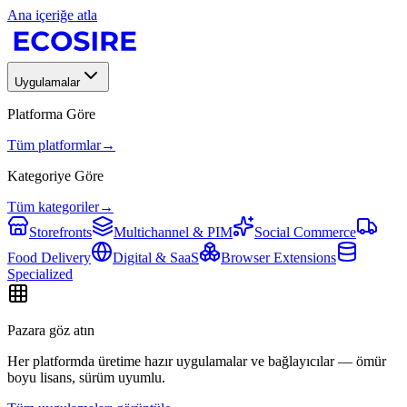
Ana içeriğe atla
Uygulamalar
Platforma Göre
Tüm platformlar
→
Kategoriye Göre
Tüm kategoriler
→
Storefronts
Multichannel & PIM
Social Commerce
Food Delivery
Digital & SaaS
Browser Extensions
Specialized
Pazara göz atın
Her platformda üretime hazır uygulamalar ve bağlayıcılar — ömür
boyu lisans, sürüm uyumlu.