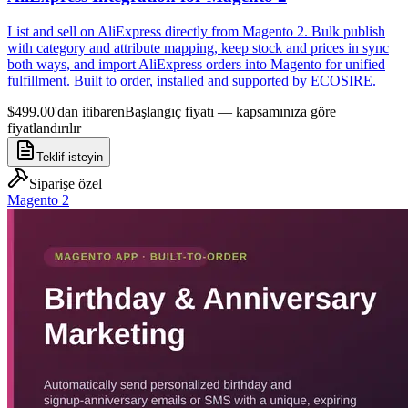
List and sell on AliExpress directly from Magento 2. Bulk publish
with category and attribute mapping, keep stock and prices in sync
both ways, and import AliExpress orders into Magento for unified
fulfillment. Built to order, installed and supported by ECOSIRE.
$499.00'dan itibaren
Başlangıç fiyatı — kapsamınıza göre
fiyatlandırılır
Teklif isteyin
Siparişe özel
Magento 2