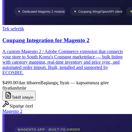
Tek seferlik
Coupang Integration for Magento 2
A custom Magento 2 / Adobe Commerce extension that connects
your store to South Korea's Coupang marketplace — bulk listing
with category mapping, real-time inventory and price sync, and
automated order import. Built, installed and supported by
ECOSIRE.
$499.00'dan itibaren
Başlangıç fiyatı — kapsamınıza göre
fiyatlandırılır
Teklif isteyin
Siparişe özel
Magento 2