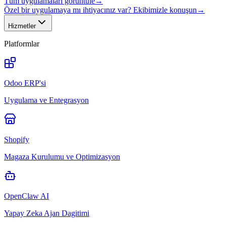
Tüm uygulamaları görüntüle
→
Özel bir uygulamaya mı ihtiyacınız var? Ekibimizle konuşun
→
Hizmetler
Platformlar
Odoo ERP'si
Uygulama ve Entegrasyon
Shopify
Magaza Kurulumu ve Optimizasyon
OpenClaw AI
Yapay Zeka Ajan Dagitimi