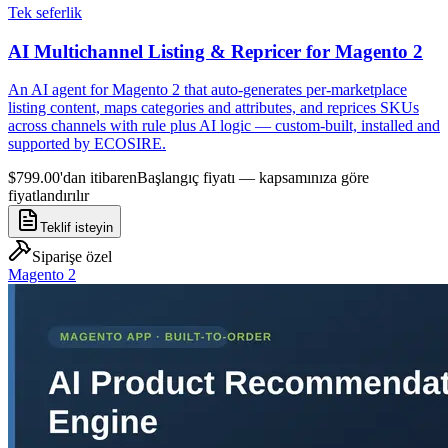
Tek seferlik
AI Multichannel Listing & Repricer for Magento 2
An AI agent for Magento 2 that auto-generates per-marketplace
listing content, maps categories and attributes, and reprices SKUs
across channels with rule plus AI logic — custom-built, installed and
supported by ECOSIRE.
$799.00'dan itibaren
Başlangıç fiyatı — kapsamınıza göre
fiyatlandırılır
Teklif isteyin
Siparişe özel
Magento 2