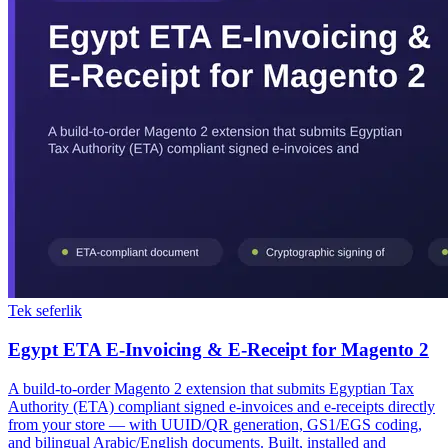
Tek seferlik
Egypt ETA E-Invoicing & E-Receipt for Magento 2
A build-to-order Magento 2 extension that submits Egyptian Tax
Authority (ETA) compliant signed e-invoices and e-receipts directly
from your store — with UUID/QR generation, GS1/EGS coding,
and bilingual Arabic/English documents. Built, installed and