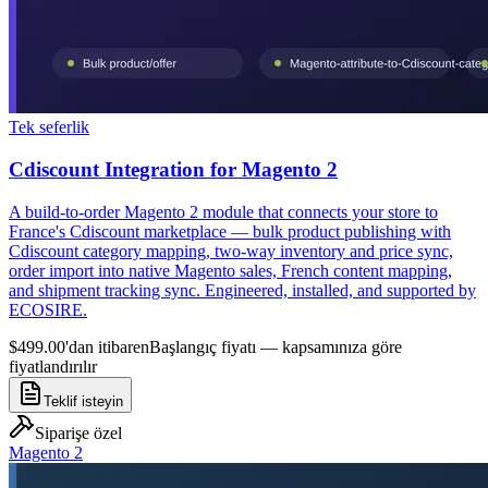
Tek seferlik
Cdiscount Integration for Magento 2
A build-to-order Magento 2 module that connects your store to
France's Cdiscount marketplace — bulk product publishing with
Cdiscount category mapping, two-way inventory and price sync,
order import into native Magento sales, French content mapping,
and shipment tracking sync. Engineered, installed, and supported by
ECOSIRE.
$499.00'dan itibaren
Başlangıç fiyatı — kapsamınıza göre
fiyatlandırılır
Teklif isteyin
Siparişe özel
Magento 2