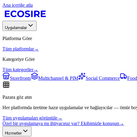
Ana içeriğe atla
Uygulamalar
Platforma Göre
Tüm platformlar
→
Kategoriye Göre
Tüm kategoriler
→
Storefronts
Multichannel & PIM
Social Commerce
Food
Pazara göz atın
Her platformda üretime hazır uygulamalar ve bağlayıcılar — ömür bo
Tüm uygulamaları görüntüle
→
Özel bir uygulamaya mı ihtiyacınız var? Ekibimizle konuşun
→
Hizmetler