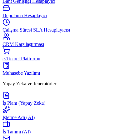
Bant Genişliği Hesaplayıcı
Depolama Hesaplayıcı
Çalışma Süresi SLA Hesaplayıcısı
CRM Karşılaştırması
e-Ticaret Platformu
Muhasebe Yazılımı
Yapay Zeka ve Jeneratörler
İş Planı (Yapay Zeka)
İşletme Adı (AI)
İş Tanımı (AI)