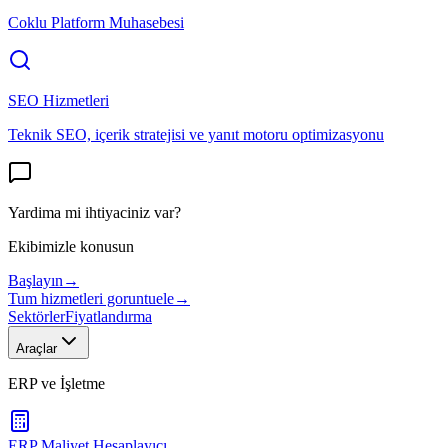
Coklu Platform Muhasebesi
SEO Hizmetleri
Teknik SEO, içerik stratejisi ve yanıt motoru optimizasyonu
Yardima mi ihtiyaciniz var?
Ekibimizle konusun
Başlayın
→
Tum hizmetleri goruntuele
→
Sektörler
Fiyatlandırma
Araçlar
ERP ve İşletme
ERP Maliyet Hesaplayıcı