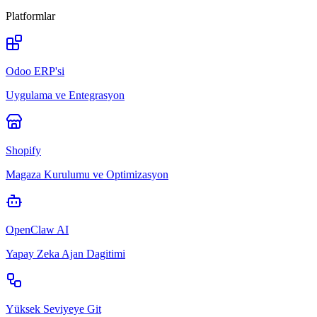
Platformlar
Odoo ERP'si
Uygulama ve Entegrasyon
Shopify
Magaza Kurulumu ve Optimizasyon
OpenClaw AI
Yapay Zeka Ajan Dagitimi
Yüksek Seviyeye Git