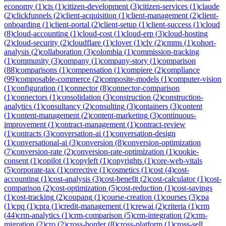
economy
(
1
)
cis
(
1
)
citizen-development
(
3
)
citizen-services
(
1
)
claude
(
2
)
clickfunnels
(
2
)
client-acquisition
(
1
)
client-management
(
2
)
client-
onboarding
(
1
)
client-portal
(
2
)
client-setup
(
1
)
client-success
(
1
)
cloud
(
8
)
cloud-accounting
(
1
)
cloud-cost
(
1
)
cloud-erp
(
3
)
cloud-hosting
(
2
)
cloud-security
(
2
)
cloudflare
(
1
)
clover
(
1
)
clv
(
2
)
cmms
(
1
)
cohort-
analysis
(
2
)
collaboration
(
3
)
colombia
(
1
)
commission-tracking
(
1
)
community
(
3
)
company
(
1
)
company-story
(
1
)
comparison
(
88
)
comparisons
(
1
)
compensation
(
1
)
compiere
(
2
)
compliance
(
99
)
composable-commerce
(
2
)
composite-models
(
1
)
computer-vision
(
1
)
configuration
(
1
)
connector
(
8
)
connector-comparison
(
1
)
connectors
(
1
)
consolidation
(
3
)
construction
(
2
)
construction-
analytics
(
1
)
consultancy
(
2
)
consulting
(
3
)
containers
(
3
)
content
(
1
)
content-management
(
2
)
content-marketing
(
3
)
continuous-
improvement
(
1
)
contract-management
(
1
)
contract-review
(
1
)
contracts
(
3
)
conversation-ai
(
1
)
conversation-design
(
1
)
conversational-ai
(
3
)
conversion
(
8
)
conversion-optimization
(
7
)
conversion-rate
(
2
)
conversion-rate-optimization
(
1
)
cookie-
consent
(
1
)
copilot
(
1
)
copyleft
(
1
)
copyrights
(
1
)
core-web-vitals
(
5
)
corporate-tax
(
1
)
corrective
(
1
)
cosmetics
(
1
)
cost
(
4
)
cost-
accounting
(
1
)
cost-analysis
(
3
)
cost-benefit
(
2
)
cost-calculator
(
1
)
cost-
comparison
(
2
)
cost-optimization
(
5
)
cost-reduction
(
1
)
cost-savings
(
1
)
cost-tracking
(
2
)
coupang
(
1
)
course-creation
(
1
)
courses
(
3
)
cpa
(
1
)
cpq
(
1
)
cpra
(
1
)
credit-management
(
1
)
crewai
(
2
)
criteria
(
1
)
crm
(
44
)
crm-analytics
(
1
)
crm-comparison
(
5
)
crm-integration
(
2
)
crm-
migration
(
2
)
cro
(
2
)
cross-border
(
8
)
cross-platform
(
1
)
cross-sell