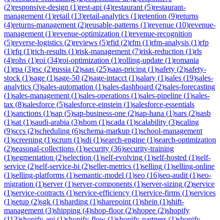
(
2
)
responsive-design
(
1
)
rest-api
(
4
)
restaurant
(
5
)
restaurant-
management
(
1
)
retail
(
13
)
retail-analytics
(
1
)
retention
(
9
)
returns
(
4
)
returns-management
(
2
)
reusable-patterns
(
1
)
revenue
(
10
)
revenue-
management
(
1
)
revenue-optimization
(
1
)
revenue-recognition
(
5
)
reverse-logistics
(
2
)
reviews
(
5
)
rfid
(
2
)
rfm
(
1
)
rfm-analysis
(
1
)
rfp
(
1
)
rfq
(
1
)
rich-results
(
1
)
risk-management
(
7
)
risk-reduction
(
1
)
rls
(
4
)
rohs
(
1
)
roi
(
34
)
roi-optimization
(
1
)
rolling-update
(
1
)
romania
(
1
)
rpa
(
3
)
rsc
(
2
)
russia
(
2
)
saas
(
25
)
saas-pricing
(
1
)
safety
(
2
)
safety-
stock
(
1
)
sage
(
1
)
sage-50
(
2
)
sage-intacct
(
1
)
salary
(
1
)
sales
(
19
)
sales-
analytics
(
3
)
sales-automation
(
1
)
sales-dashboard
(
2
)
sales-forecasting
(
1
)
sales-management
(
1
)
sales-operations
(
1
)
sales-pipeline
(
1
)
sales-
tax
(
8
)
salesforce
(
5
)
salesforce-einstein
(
1
)
salesforce-essentials
(
1
)
sanctions
(
1
)
sap
(
5
)
sap-business-one
(
2
)
sap-hana
(
1
)
sars
(
2
)
sasb
(
1
)
sat
(
1
)
saudi-arabia
(
3
)
sbom
(
1
)
scada
(
1
)
scalability
(
3
)
scaling
(
9
)
sccs
(
2
)
scheduling
(
6
)
schema-markup
(
1
)
school-management
(
1
)
screening
(
1
)
scrum
(
1
)
sdi
(
1
)
search-engine
(
1
)
search-optimization
(
2
)
seasonal-collections
(
1
)
security
(
36
)
security-training
(
1
)
segmentation
(
2
)
selection
(
1
)
self-evolving
(
1
)
self-hosted
(
1
)
self-
service
(
2
)
self-service-bi
(
2
)
seller-metrics
(
1
)
selling
(
1
)
selling-online
(
1
)
selling-platforms
(
1
)
semantic-model
(
1
)
seo
(
16
)
seo-audit
(
1
)
seo-
migration
(
1
)
server
(
1
)
server-components
(
1
)
server-sizing
(
2
)
service
(
1
)
service-contracts
(
1
)
service-efficiency
(
1
)
service-firms
(
1
)
services
(
1
)
setup
(
2
)
sgk
(
1
)
sharding
(
1
)
sharepoint
(
1
)
shein
(
1
)
shift-
management
(
3
)
shipping
(
4
)
shop-floor
(
2
)
shopee
(
2
)
shopify
(
113
)
shopify-api
(
1
)
shopify-flow
(
1
)
shopify-partners
(
1
)
shopify-