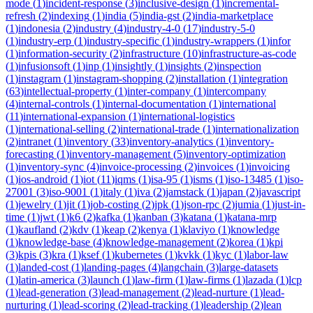
mode
(
1
)
incident-response
(
3
)
inclusive-design
(
1
)
incremental-
refresh
(
2
)
indexing
(
1
)
india
(
5
)
india-gst
(
2
)
india-marketplace
(
1
)
indonesia
(
2
)
industry
(
4
)
industry-4-0
(
17
)
industry-5-0
(
1
)
industry-erp
(
1
)
industry-specific
(
1
)
industry-wrappers
(
1
)
infor
(
1
)
information-security
(
2
)
infrastructure
(
10
)
infrastructure-as-code
(
1
)
infusionsoft
(
1
)
inp
(
1
)
insightly
(
1
)
insights
(
2
)
inspection
(
1
)
instagram
(
1
)
instagram-shopping
(
2
)
installation
(
1
)
integration
(
63
)
intellectual-property
(
1
)
inter-company
(
1
)
intercompany
(
4
)
internal-controls
(
1
)
internal-documentation
(
1
)
international
(
11
)
international-expansion
(
1
)
international-logistics
(
1
)
international-selling
(
2
)
international-trade
(
1
)
internationalization
(
2
)
intranet
(
1
)
inventory
(
33
)
inventory-analytics
(
1
)
inventory-
forecasting
(
1
)
inventory-management
(
5
)
inventory-optimization
(
1
)
inventory-sync
(
4
)
invoice-processing
(
2
)
invoices
(
1
)
invoicing
(
1
)
ios-android
(
1
)
iot
(
11
)
iqms
(
1
)
isa-95
(
1
)
isms
(
1
)
iso-13485
(
1
)
iso-
27001
(
3
)
iso-9001
(
1
)
italy
(
1
)
iva
(
2
)
jamstack
(
1
)
japan
(
2
)
javascript
(
1
)
jewelry
(
1
)
jit
(
1
)
job-costing
(
2
)
jpk
(
1
)
json-rpc
(
2
)
jumia
(
1
)
just-in-
time
(
1
)
jwt
(
1
)
k6
(
2
)
kafka
(
1
)
kanban
(
3
)
katana
(
1
)
katana-mrp
(
1
)
kaufland
(
2
)
kdv
(
1
)
keap
(
2
)
kenya
(
1
)
klaviyo
(
1
)
knowledge
(
1
)
knowledge-base
(
4
)
knowledge-management
(
2
)
korea
(
1
)
kpi
(
3
)
kpis
(
3
)
kra
(
1
)
ksef
(
1
)
kubernetes
(
1
)
kvkk
(
1
)
kyc
(
1
)
labor-law
(
1
)
landed-cost
(
1
)
landing-pages
(
4
)
langchain
(
3
)
large-datasets
(
1
)
latin-america
(
3
)
launch
(
1
)
law-firm
(
1
)
law-firms
(
1
)
lazada
(
1
)
lcp
(
1
)
lead-generation
(
3
)
lead-management
(
2
)
lead-nurture
(
1
)
lead-
nurturing
(
1
)
lead-scoring
(
2
)
lead-tracking
(
1
)
leadership
(
2
)
lean