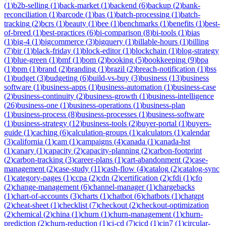
(
1
)
b2b-selling
(
1
)
back-market
(
1
)
backend
(
6
)
backup
(
2
)
bank-
reconciliation
(
1
)
barcode
(
1
)
bas
(
1
)
batch-processing
(
1
)
batch-
tracking
(
2
)
bcrs
(
1
)
beauty
(
1
)
bee
(
1
)
benchmarks
(
1
)
benefits
(
1
)
best-
of-breed
(
1
)
best-practices
(
6
)
bi-comparison
(
8
)
bi-tools
(
1
)
bias
(
1
)
big-4
(
1
)
bigcommerce
(
3
)
bigquery
(
1
)
billable-hours
(
1
)
billing
(
7
)
bir
(
1
)
black-friday
(
1
)
block-editor
(
1
)
blockchain
(
1
)
blog-strategy
(
1
)
blue-green
(
1
)
bmf
(
1
)
bom
(
2
)
booking
(
5
)
bookkeeping
(
9
)
bpa
(
1
)
bpm
(
1
)
brand
(
2
)
branding
(
1
)
brazil
(
2
)
breach-notification
(
1
)
bss
(
1
)
budget
(
3
)
budgeting
(
6
)
build-vs-buy
(
3
)
business
(
13
)
business
software
(
1
)
business-apps
(
1
)
business-automation
(
1
)
business-case
(
2
)
business-continuity
(
2
)
business-growth
(
1
)
business-intelligence
(
26
)
business-one
(
1
)
business-operations
(
1
)
business-plan
(
1
)
business-process
(
8
)
business-processes
(
1
)
business-software
(
1
)
business-strategy
(
12
)
business-tools
(
2
)
buyer-portal
(
1
)
buyers-
guide
(
1
)
caching
(
6
)
calculation-groups
(
1
)
calculators
(
1
)
calendar
(
3
)
california
(
1
)
cam
(
1
)
campaigns
(
4
)
canada
(
1
)
canada-hst
(
1
)
canary
(
1
)
capacity
(
2
)
capacity-planning
(
2
)
carbon-footprint
(
2
)
carbon-tracking
(
3
)
career-plans
(
1
)
cart-abandonment
(
2
)
case-
management
(
2
)
case-study
(
11
)
cash-flow
(
4
)
catalog
(
2
)
catalog-sync
(
1
)
category-pages
(
1
)
ccpa
(
2
)
cdn
(
2
)
certification
(
2
)
cfdi
(
1
)
cfo
(
2
)
change-management
(
6
)
channel-manager
(
1
)
chargebacks
(
1
)
chart-of-accounts
(
3
)
charts
(
1
)
chatbot
(
6
)
chatbots
(
1
)
chatgpt
(
2
)
cheat-sheet
(
1
)
checklist
(
7
)
checkout
(
2
)
checkout-optimization
(
2
)
chemical
(
2
)
china
(
1
)
churn
(
1
)
churn-management
(
1
)
churn-
prediction
(
2
)
churn-reduction
(
1
)
ci-cd
(
7
)
cicd
(
1
)
cin7
(
1
)
circular-