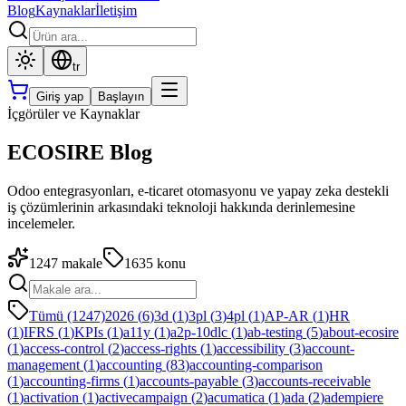
Blog
Kaynaklar
İletişim
tr
Giriş yap
Başlayın
İçgörüler ve Kaynaklar
ECOSIRE Blog
Odoo entegrasyonları, e-ticaret otomasyonu ve yapay zeka destekli
iş çözümlerinin arkasındaki teknoloji hakkında derinlemesine
incelemeler.
1247
makale
1635
konu
Tümü (1247)
2026
(
6
)
3d
(
1
)
3pl
(
3
)
4pl
(
1
)
AP-AR
(
1
)
HR
(
1
)
IFRS
(
1
)
KPIs
(
1
)
a11y
(
1
)
a2p-10dlc
(
1
)
ab-testing
(
5
)
about-ecosire
(
1
)
access-control
(
2
)
access-rights
(
1
)
accessibility
(
3
)
account-
management
(
1
)
accounting
(
83
)
accounting-comparison
(
1
)
accounting-firms
(
1
)
accounts-payable
(
3
)
accounts-receivable
(
1
)
activation
(
1
)
activecampaign
(
2
)
acumatica
(
1
)
ada
(
2
)
adempiere