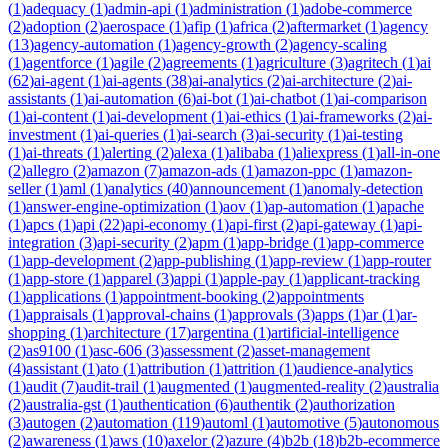
(
1
)
adequacy
(
1
)
admin-api
(
1
)
administration
(
1
)
adobe-commerce
(
2
)
adoption
(
2
)
aerospace
(
1
)
afip
(
1
)
africa
(
2
)
aftermarket
(
1
)
agency
(
13
)
agency-automation
(
1
)
agency-growth
(
2
)
agency-scaling
(
1
)
agentforce
(
1
)
agile
(
2
)
agreements
(
1
)
agriculture
(
3
)
agritech
(
1
)
ai
(
62
)
ai-agent
(
1
)
ai-agents
(
38
)
ai-analytics
(
2
)
ai-architecture
(
2
)
ai-
assistants
(
1
)
ai-automation
(
6
)
ai-bot
(
1
)
ai-chatbot
(
1
)
ai-comparison
(
1
)
ai-content
(
1
)
ai-development
(
1
)
ai-ethics
(
1
)
ai-frameworks
(
2
)
ai-
investment
(
1
)
ai-queries
(
1
)
ai-search
(
3
)
ai-security
(
1
)
ai-testing
(
1
)
ai-threats
(
1
)
alerting
(
2
)
alexa
(
1
)
alibaba
(
1
)
aliexpress
(
1
)
all-in-one
(
2
)
allegro
(
2
)
amazon
(
7
)
amazon-ads
(
1
)
amazon-ppc
(
1
)
amazon-
seller
(
1
)
aml
(
1
)
analytics
(
40
)
announcement
(
1
)
anomaly-detection
(
1
)
answer-engine-optimization
(
1
)
aov
(
1
)
ap-automation
(
1
)
apache
(
1
)
apcs
(
1
)
api
(
22
)
api-economy
(
1
)
api-first
(
2
)
api-gateway
(
1
)
api-
integration
(
3
)
api-security
(
2
)
apm
(
1
)
app-bridge
(
1
)
app-commerce
(
1
)
app-development
(
2
)
app-publishing
(
1
)
app-review
(
1
)
app-router
(
1
)
app-store
(
1
)
apparel
(
3
)
appi
(
1
)
apple-pay
(
1
)
applicant-tracking
(
1
)
applications
(
1
)
appointment-booking
(
2
)
appointments
(
1
)
appraisals
(
1
)
approval-chains
(
1
)
approvals
(
3
)
apps
(
1
)
ar
(
1
)
ar-
shopping
(
1
)
architecture
(
17
)
argentina
(
1
)
artificial-intelligence
(
2
)
as9100
(
1
)
asc-606
(
3
)
assessment
(
2
)
asset-management
(
4
)
assistant
(
1
)
ato
(
1
)
attribution
(
1
)
attrition
(
1
)
audience-analytics
(
1
)
audit
(
7
)
audit-trail
(
1
)
augmented
(
1
)
augmented-reality
(
2
)
australia
(
2
)
australia-gst
(
1
)
authentication
(
6
)
authentik
(
2
)
authorization
(
3
)
autogen
(
2
)
automation
(
119
)
automl
(
1
)
automotive
(
5
)
autonomous
(
2
)
awareness
(
1
)
aws
(
10
)
axelor
(
2
)
azure
(
4
)
b2b
(
18
)
b2b-ecommerce