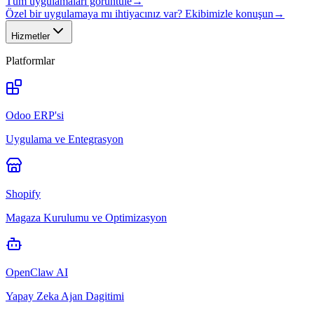
Tüm uygulamaları görüntüle
→
Özel bir uygulamaya mı ihtiyacınız var? Ekibimizle konuşun
→
Hizmetler
Platformlar
Odoo ERP'si
Uygulama ve Entegrasyon
Shopify
Magaza Kurulumu ve Optimizasyon
OpenClaw AI
Yapay Zeka Ajan Dagitimi