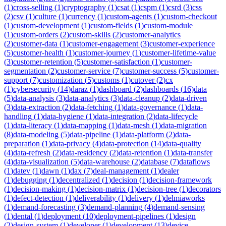
(
1
)
cross-selling
(
1
)
cryptography
(
1
)
csat
(
1
)
cspm
(
1
)
csrd
(
3
)
css
(
2
)
csv
(
1
)
culture
(
1
)
currency
(
1
)
custom-agents
(
1
)
custom-checkout
(
1
)
custom-development
(
1
)
custom-fields
(
1
)
custom-module
(
1
)
custom-orders
(
2
)
custom-skills
(
2
)
customer-analytics
(
2
)
customer-data
(
1
)
customer-engagement
(
3
)
customer-experience
(
5
)
customer-health
(
1
)
customer-journey
(
1
)
customer-lifetime-value
(
3
)
customer-retention
(
5
)
customer-satisfaction
(
1
)
customer-
segmentation
(
2
)
customer-service
(
7
)
customer-success
(
5
)
customer-
support
(
7
)
customization
(
5
)
customs
(
1
)
cutover
(
2
)
cx
(
1
)
cybersecurity
(
14
)
daraz
(
1
)
dashboard
(
2
)
dashboards
(
16
)
data
(
5
)
data-analysis
(
3
)
data-analytics
(
3
)
data-cleanup
(
2
)
data-driven
(
3
)
data-extraction
(
2
)
data-fetching
(
1
)
data-governance
(
1
)
data-
handling
(
1
)
data-hygiene
(
1
)
data-integration
(
2
)
data-lifecycle
(
1
)
data-literacy
(
1
)
data-mapping
(
1
)
data-mesh
(
1
)
data-migration
(
8
)
data-modeling
(
5
)
data-pipeline
(
1
)
data-platform
(
2
)
data-
preparation
(
1
)
data-privacy
(
4
)
data-protection
(
14
)
data-quality
(
4
)
data-refresh
(
2
)
data-residency
(
2
)
data-retention
(
1
)
data-transfer
(
4
)
data-visualization
(
5
)
data-warehouse
(
2
)
database
(
7
)
dataflows
(
1
)
datev
(
1
)
dawn
(
1
)
dax
(
7
)
deal-management
(
1
)
dealer
(
1
)
debugging
(
1
)
decentralized
(
1
)
decision
(
1
)
decision-framework
(
1
)
decision-making
(
1
)
decision-matrix
(
1
)
decision-tree
(
1
)
decorators
(
1
)
defect-detection
(
1
)
deliverability
(
1
)
delivery
(
1
)
delmiaworks
(
1
)
demand-forecasting
(
3
)
demand-planning
(
4
)
demand-sensing
(
1
)
dental
(
1
)
deployment
(
10
)
deployment-pipelines
(
1
)
design
(
2
)
design-system
(
1
)
developer
(
1
)
development
(
13
)
device-