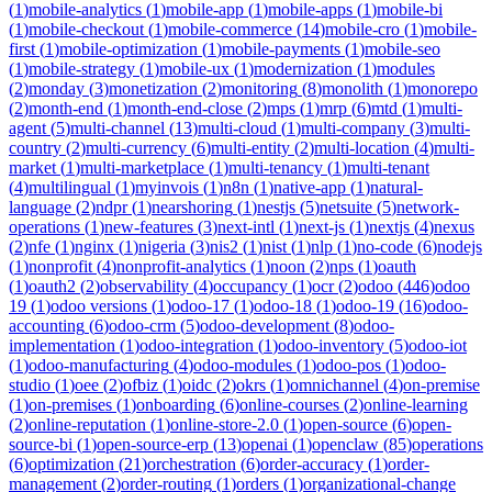
(
1
)
mobile-analytics
(
1
)
mobile-app
(
1
)
mobile-apps
(
1
)
mobile-bi
(
1
)
mobile-checkout
(
1
)
mobile-commerce
(
14
)
mobile-cro
(
1
)
mobile-
first
(
1
)
mobile-optimization
(
1
)
mobile-payments
(
1
)
mobile-seo
(
1
)
mobile-strategy
(
1
)
mobile-ux
(
1
)
modernization
(
1
)
modules
(
2
)
monday
(
3
)
monetization
(
2
)
monitoring
(
8
)
monolith
(
1
)
monorepo
(
2
)
month-end
(
1
)
month-end-close
(
2
)
mps
(
1
)
mrp
(
6
)
mtd
(
1
)
multi-
agent
(
5
)
multi-channel
(
13
)
multi-cloud
(
1
)
multi-company
(
3
)
multi-
country
(
2
)
multi-currency
(
6
)
multi-entity
(
2
)
multi-location
(
4
)
multi-
market
(
1
)
multi-marketplace
(
1
)
multi-tenancy
(
1
)
multi-tenant
(
4
)
multilingual
(
1
)
myinvois
(
1
)
n8n
(
1
)
native-app
(
1
)
natural-
language
(
2
)
ndpr
(
1
)
nearshoring
(
1
)
nestjs
(
5
)
netsuite
(
5
)
network-
operations
(
1
)
new-features
(
3
)
next-intl
(
1
)
next-js
(
1
)
nextjs
(
4
)
nexus
(
2
)
nfe
(
1
)
nginx
(
1
)
nigeria
(
3
)
nis2
(
1
)
nist
(
1
)
nlp
(
1
)
no-code
(
6
)
nodejs
(
1
)
nonprofit
(
4
)
nonprofit-analytics
(
1
)
noon
(
2
)
nps
(
1
)
oauth
(
1
)
oauth2
(
2
)
observability
(
4
)
occupancy
(
1
)
ocr
(
2
)
odoo
(
446
)
odoo
19
(
1
)
odoo versions
(
1
)
odoo-17
(
1
)
odoo-18
(
1
)
odoo-19
(
16
)
odoo-
accounting
(
6
)
odoo-crm
(
5
)
odoo-development
(
8
)
odoo-
implementation
(
1
)
odoo-integration
(
1
)
odoo-inventory
(
5
)
odoo-iot
(
1
)
odoo-manufacturing
(
4
)
odoo-modules
(
1
)
odoo-pos
(
1
)
odoo-
studio
(
1
)
oee
(
2
)
ofbiz
(
1
)
oidc
(
2
)
okrs
(
1
)
omnichannel
(
4
)
on-premise
(
1
)
on-premises
(
1
)
onboarding
(
6
)
online-courses
(
2
)
online-learning
(
2
)
online-reputation
(
1
)
online-store-2.0
(
1
)
open-source
(
6
)
open-
source-bi
(
1
)
open-source-erp
(
13
)
openai
(
1
)
openclaw
(
85
)
operations
(
6
)
optimization
(
21
)
orchestration
(
6
)
order-accuracy
(
1
)
order-
management
(
2
)
order-routing
(
1
)
orders
(
1
)
organizational-change