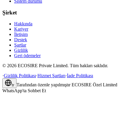
Sistem durumu
Şirket
Hakkında
Kariyer
İletişim
Destek
Şartlar
Gizlilik
Geri ödemeler
©
2026
ECOSIRE Private Limited. Tüm hakları saklıdır.
·
Gizlilik Politikası
·
Hizmet Şartları
·
İade Politikası
Tarafından özenle yapılmıştır
ECOSIRE Özel Limited
tr
WhatsApp'ta Sohbet Et