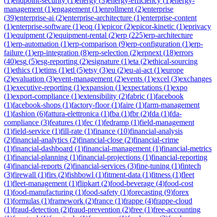
(
1
)
endpoint-security
(
1
)
energy
(
3
)
energy-efficiency
(
1
)
energy-
management
(
1
)
engagement
(
1
)
enrollment
(
2
)
enterprise
(
39
)
enterprise-ai
(
2
)
enterprise-architecture
(
1
)
enterprise-content
(
1
)
enterprise-software
(
1
)
eoq
(
1
)
epicor
(
2
)
epicor-kinetic
(
1
)
eprivacy
(
1
)
equipment
(
2
)
equipment-rental
(
2
)
erp
(
225
)
erp-architecture
(
1
)
erp-automation
(
1
)
erp-comparison
(
9
)
erp-configuration
(
1
)
erp-
failure
(
1
)
erp-integration
(
8
)
erp-selection
(
2
)
erpnext
(
18
)
errors
(
40
)
esg
(
5
)
esg-reporting
(
2
)
esignature
(
1
)
eta
(
2
)
ethical-sourcing
(
1
)
ethics
(
1
)
etims
(
1
)
etl
(
5
)
etsy
(
3
)
eu
(
2
)
eu-ai-act
(
1
)
europe
(
2
)
evaluation
(
3
)
event-management
(
2
)
events
(
1
)
excel
(
3
)
exchanges
(
1
)
executive-reporting
(
1
)
expansion
(
1
)
expectations
(
1
)
expo
(
1
)
export-compliance
(
1
)
extensibility
(
2
)
fabric
(
1
)
facebook
(
1
)
facebook-shops
(
1
)
factory-floor
(
1
)
faire
(
1
)
farm-management
(
1
)
fashion
(
6
)
fattura-elettronica
(
1
)
fba
(
1
)
fbr
(
2
)
fda
(
1
)
fda-
compliance
(
3
)
features
(
1
)
fec
(
1
)
fedramp
(
1
)
field-management
(
1
)
field-service
(
1
)
fill-rate
(
1
)
finance
(
10
)
financial-analysis
(
2
)
financial-analytics
(
2
)
financial-close
(
2
)
financial-crime
(
1
)
financial-dashboard
(
1
)
financial-management
(
1
)
financial-metrics
(
1
)
financial-planning
(
1
)
financial-projections
(
1
)
financial-reporting
(
4
)
financial-reports
(
2
)
financial-services
(
3
)
fine-tuning
(
1
)
fintech
(
3
)
firewall
(
1
)
firs
(
2
)
fishbowl
(
1
)
fitment-data
(
1
)
fitness
(
1
)
fleet
(
1
)
fleet-management
(
1
)
flipkart
(
2
)
food-beverage
(
4
)
food-cost
(
1
)
food-manufacturing
(
1
)
food-safety
(
1
)
forecasting
(
9
)
forex
(
1
)
formulas
(
1
)
framework
(
2
)
france
(
1
)
frappe
(
4
)
frappe-cloud
(
1
)
fraud-detection
(
2
)
fraud-prevention
(
2
)
free
(
1
)
free-accounting