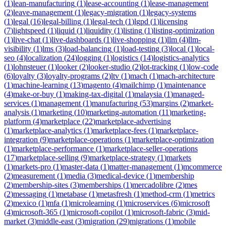
(
1
)
lean-manufacturing
(
1
)
lease-accounting
(
1
)
lease-management
(
2
)
leave-management
(
1
)
legacy-migration
(
1
)
legacy-systems
(
1
)
legal
(
16
)
legal-billing
(
1
)
legal-tech
(
1
)
lgpd
(
1
)
licensing
(
7
)
lightspeed
(
1
)
liquid
(
1
)
liquidity
(
1
)
listing
(
1
)
listing-optimization
(
1
)
live-chat
(
1
)
live-dashboards
(
1
)
live-shopping
(
1
)
llm
(
4
)
llm-
visibility
(
1
)
lms
(
3
)
load-balancing
(
1
)
load-testing
(
3
)
local
(
1
)
local-
seo
(
4
)
localization
(
24
)
logging
(
1
)
logistics
(
14
)
logistics-analytics
(
1
)
lohnsteuer
(
1
)
looker
(
2
)
looker-studio
(
2
)
lot-tracking
(
1
)
low-code
(
6
)
loyalty
(
3
)
loyalty-programs
(
2
)
ltv
(
1
)
mach
(
1
)
mach-architecture
(
1
)
machine-learning
(
13
)
magento
(
4
)
mailchimp
(
1
)
maintenance
(
4
)
make-or-buy
(
1
)
making-tax-digital
(
1
)
malaysia
(
1
)
managed-
services
(
1
)
management
(
1
)
manufacturing
(
53
)
margins
(
2
)
market-
analysis
(
1
)
marketing
(
10
)
marketing-automation
(
11
)
marketing-
platform
(
4
)
marketplace
(
22
)
marketplace-advertising
(
1
)
marketplace-analytics
(
1
)
marketplace-fees
(
1
)
marketplace-
integration
(
9
)
marketplace-operations
(
1
)
marketplace-optimization
(
1
)
marketplace-performance
(
1
)
marketplace-seller-operations
(
17
)
marketplace-selling
(
9
)
marketplace-strategy
(
1
)
markets
(
1
)
markets-pro
(
1
)
master-data
(
1
)
matter-management
(
1
)
mcommerce
(
2
)
measurement
(
1
)
media
(
3
)
medical-device
(
1
)
membership
(
2
)
membership-sites
(
3
)
memberships
(
1
)
mercadolibre
(
2
)
mes
(
2
)
messaging
(
1
)
metabase
(
1
)
metasfresh
(
1
)
method-crm
(
1
)
metrics
(
2
)
mexico
(
1
)
mfa
(
1
)
microlearning
(
1
)
microservices
(
6
)
microsoft
(
4
)
microsoft-365
(
1
)
microsoft-copilot
(
1
)
microsoft-fabric
(
3
)
mid-
market
(
3
)
middle-east
(
3
)
migration
(
29
)
migrations
(
1
)
mobile