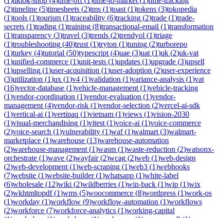
(
1
)
tiktok-shop
(
4
)
time-off
(
1
)
time-to-market
(
1
)
time-tracking
(
2
)
timeline
(
5
)
timesheets
(
2
)
tms
(
1
)
toast
(
1
)
tokens
(
3
)
tokopedia
(
1
)
tools
(
1
)
tourism
(
1
)
traceability
(
6
)
tracking
(
2
)
trade
(
1
)
trade-
secrets
(
1
)
trading
(
1
)
training
(
8
)
transactional-email
(
1
)
transformation
(
1
)
transparency
(
3
)
travel
(
3
)
trends
(
2
)
trendyol
(
1
)
triage
(
1
)
troubleshooting
(
40
)
trust
(
1
)
tryton
(
1
)
tuning
(
2
)
turborepo
(
1
)
turkey
(
4
)
tutorial
(
50
)
typescript
(
4
)
uae
(
3
)
uat
(
1
)
uk
(
2
)
uk-vat
(
1
)
unified-commerce
(
1
)
unit-tests
(
1
)
updates
(
1
)
upgrade
(
3
)
upsell
(
1
)
upselling
(
1
)
user-acquisition
(
1
)
user-adoption
(
2
)
user-experience
(
3
)
utilization
(
1
)
ux
(
1
)
v4
(
1
)
validation
(
1
)
variance-analysis
(
1
)
vat
(
16
)
vector-database
(
1
)
vehicle-management
(
1
)
vehicle-tracking
(
1
)
vendor-coordination
(
1
)
vendor-evaluation
(
1
)
vendor-
management
(
4
)
vendor-risk
(
1
)
vendor-selection
(
2
)
vercel-ai-sdk
(
1
)
vertical-ai
(
1
)
vertipaq
(
1
)
vietnam
(
1
)
views
(
1
)
vision-2030
(
1
)
visual-merchandising
(
1
)
vitest
(
1
)
voice-ai
(
1
)
voice-commerce
(
2
)
voice-search
(
1
)
vulnerability
(
1
)
waf
(
1
)
walmart
(
3
)
walmart-
marketplace
(
1
)
warehouse
(
13
)
warehouse-automation
(
2
)
warehouse-management
(
1
)
wasm
(
1
)
waste-reduction
(
2
)
watsonx-
orchestrate
(
1
)
wave
(
2
)
wayfair
(
2
)
wcag
(
2
)
web
(
1
)
web-design
(
2
)
web-development
(
1
)
web-scraping
(
1
)
web3
(
1
)
webhooks
(
7
)
website
(
1
)
website-builder
(
1
)
whatsapp
(
1
)
white-label
(
6
)
wholesale
(
12
)
wiki
(
2
)
wildberries
(
1
)
win-back
(
1
)
wip
(
1
)
wix
(
2
)
wkhtmltopdf
(
1
)
wms
(
5
)
woocommerce
(
8
)
wordpress
(
1
)
work-os
(
1
)
workday
(
1
)
workflow
(
9
)
workflow-automation
(
1
)
workflows
(
2
)
workforce
(
7
)
workforce-analytics
(
1
)
working-capital