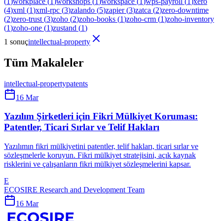
(
1
)
workplace
(
1
)
workshops
(
1
)
workspace
(
1
)
wps-payroll
(
1
)
xero
(
4
)
xml
(
1
)
xml-rpc
(
3
)
zalando
(
5
)
zapier
(
3
)
zatca
(
2
)
zero-downtime
(
2
)
zero-trust
(
3
)
zoho
(
2
)
zoho-books
(
1
)
zoho-crm
(
1
)
zoho-inventory
(
1
)
zoho-one
(
1
)
zustand
(
1
)
1 sonuç
intellectual-property
Tüm Makaleler
intellectual-property
patents
16 Mar
Yazılım Şirketleri için Fikri Mülkiyet Koruması:
Patentler, Ticari Sırlar ve Telif Hakları
Yazılımın fikri mülkiyetini patentler, telif hakları, ticari sırlar ve
sözleşmelerle koruyun. Fikri mülkiyet stratejisini, açık kaynak
risklerini ve çalışanların fikri mülkiyet sözleşmelerini kapsar.
E
ECOSIRE Research and Development Team
16 Mar