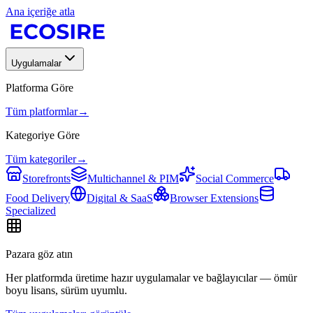
Ana içeriğe atla
Uygulamalar
Platforma Göre
Tüm platformlar
→
Kategoriye Göre
Tüm kategoriler
→
Storefronts
Multichannel & PIM
Social Commerce
Food Delivery
Digital & SaaS
Browser Extensions
Specialized
Pazara göz atın
Her platformda üretime hazır uygulamalar ve bağlayıcılar — ömür
boyu lisans, sürüm uyumlu.