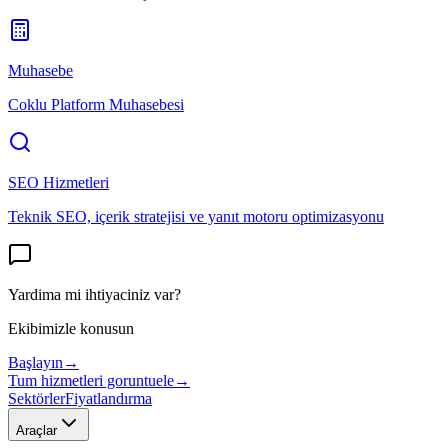
Muhasebe
Coklu Platform Muhasebesi
SEO Hizmetleri
Teknik SEO, içerik stratejisi ve yanıt motoru optimizasyonu
Yardima mi ihtiyaciniz var?
Ekibimizle konusun
Başlayın
→
Tum hizmetleri goruntuele
→
Sektörler
Fiyatlandırma
Araçlar