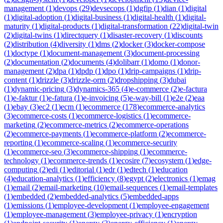
management
(
1
)
devops
(
29
)
devsecops
(
1
)
dgfip
(
1
)
dian
(
1
)
digital
(
1
)
digital-adoption
(
1
)
digital-business
(
1
)
digital-health
(
1
)
digital-
maturity
(
1
)
digital-products
(
1
)
digital-transformation
(
22
)
digital-twin
(
2
)
digital-twins
(
1
)
directquery
(
1
)
disaster-recovery
(
1
)
discounts
(
2
)
distribution
(
4
)
diversity
(
1
)
dms
(
2
)
docker
(
3
)
docker-compose
(
1
)
doctype
(
1
)
document-management
(
3
)
document-processing
(
2
)
documentation
(
2
)
documents
(
4
)
dolibarr
(
1
)
domo
(
1
)
donor-
management
(
2
)
dpa
(
1
)
dpdp
(
1
)
dpo
(
1
)
drip-campaigns
(
1
)
drip-
content
(
1
)
drizzle
(
3
)
drizzle-orm
(
2
)
dropshipping
(
3
)
dubai
(
1
)
dynamic-pricing
(
3
)
dynamics-365
(
4
)
e-commerce
(
2
)
e-factura
(
1
)
e-faktur
(
1
)
e-fatura
(
1
)
e-invoicing
(
5
)
e-way-bill
(
1
)
e2e
(
2
)
eaa
(
1
)
ebay
(
3
)
ec2
(
1
)
ecm
(
1
)
ecommerce
(
178
)
ecommerce-analytics
(
3
)
ecommerce-costs
(
1
)
ecommerce-logistics
(
1
)
ecommerce-
marketing
(
2
)
ecommerce-metrics
(
2
)
ecommerce-operations
(
2
)
ecommerce-payments
(
1
)
ecommerce-platform
(
2
)
ecommerce-
reporting
(
1
)
ecommerce-scaling
(
1
)
ecommerce-security
(
1
)
ecommerce-seo
(
3
)
ecommerce-shipping
(
1
)
ecommerce-
technology
(
1
)
ecommerce-trends
(
1
)
ecosire
(
7
)
ecosystem
(
1
)
edge-
computing
(
2
)
edi
(
1
)
editorial
(
1
)
edr
(
1
)
edtech
(
1
)
education
(
4
)
education-analytics
(
1
)
efficiency
(
8
)
egypt
(
2
)
electronics
(
1
)
emag
(
1
)
email
(
2
)
email-marketing
(
10
)
email-sequences
(
1
)
email-templates
(
1
)
embedded
(
2
)
embedded-analytics
(
5
)
embedded-apps
(
1
)
emissions
(
1
)
employee-development
(
1
)
employee-engagement
(
1
)
employee-management
(
3
)
employee-privacy
(
1
)
encryption