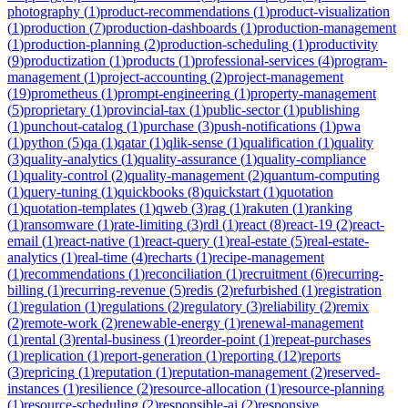
photography
(
1
)
product-recommendations
(
1
)
product-visualization
(
1
)
production
(
7
)
production-dashboards
(
1
)
production-management
(
1
)
production-planning
(
2
)
production-scheduling
(
1
)
productivity
(
9
)
productization
(
1
)
products
(
1
)
professional-services
(
4
)
program-
management
(
1
)
project-accounting
(
2
)
project-management
(
19
)
prometheus
(
1
)
prompt-engineering
(
1
)
property-management
(
5
)
proprietary
(
1
)
provincial-tax
(
1
)
public-sector
(
1
)
publishing
(
1
)
punchout-catalog
(
1
)
purchase
(
3
)
push-notifications
(
1
)
pwa
(
1
)
python
(
5
)
qa
(
1
)
qatar
(
1
)
qlik-sense
(
1
)
qualification
(
1
)
quality
(
3
)
quality-analytics
(
1
)
quality-assurance
(
1
)
quality-compliance
(
1
)
quality-control
(
2
)
quality-management
(
2
)
quantum-computing
(
1
)
query-tuning
(
1
)
quickbooks
(
8
)
quickstart
(
1
)
quotation
(
1
)
quotation-templates
(
1
)
qweb
(
3
)
rag
(
1
)
rakuten
(
1
)
ranking
(
1
)
ransomware
(
1
)
rate-limiting
(
3
)
rdl
(
1
)
react
(
8
)
react-19
(
2
)
react-
email
(
1
)
react-native
(
1
)
react-query
(
1
)
real-estate
(
5
)
real-estate-
analytics
(
1
)
real-time
(
4
)
recharts
(
1
)
recipe-management
(
1
)
recommendations
(
1
)
reconciliation
(
1
)
recruitment
(
6
)
recurring-
billing
(
1
)
recurring-revenue
(
5
)
redis
(
2
)
refurbished
(
1
)
registration
(
1
)
regulation
(
1
)
regulations
(
2
)
regulatory
(
3
)
reliability
(
2
)
remix
(
2
)
remote-work
(
2
)
renewable-energy
(
1
)
renewal-management
(
1
)
rental
(
3
)
rental-business
(
1
)
reorder-point
(
1
)
repeat-purchases
(
1
)
replication
(
1
)
report-generation
(
1
)
reporting
(
12
)
reports
(
3
)
repricing
(
1
)
reputation
(
1
)
reputation-management
(
2
)
reserved-
instances
(
1
)
resilience
(
2
)
resource-allocation
(
1
)
resource-planning
(
1
)
resource-scheduling
(
2
)
responsible-ai
(
2
)
responsive