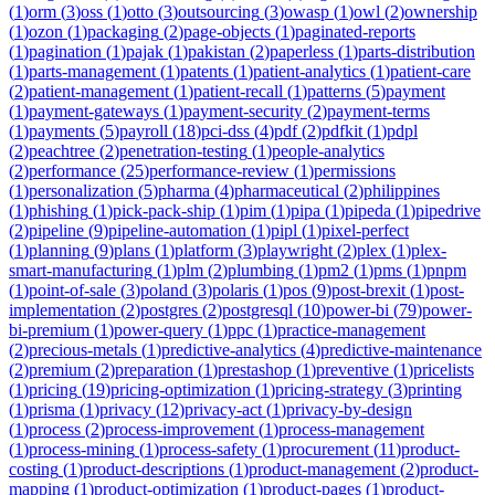
(
1
)
orm
(
3
)
oss
(
1
)
otto
(
3
)
outsourcing
(
3
)
owasp
(
1
)
owl
(
2
)
ownership
(
1
)
ozon
(
1
)
packaging
(
2
)
page-objects
(
1
)
paginated-reports
(
1
)
pagination
(
1
)
pajak
(
1
)
pakistan
(
2
)
paperless
(
1
)
parts-distribution
(
1
)
parts-management
(
1
)
patents
(
1
)
patient-analytics
(
1
)
patient-care
(
2
)
patient-management
(
1
)
patient-recall
(
1
)
patterns
(
5
)
payment
(
1
)
payment-gateways
(
1
)
payment-security
(
2
)
payment-terms
(
1
)
payments
(
5
)
payroll
(
18
)
pci-dss
(
4
)
pdf
(
2
)
pdfkit
(
1
)
pdpl
(
2
)
peachtree
(
2
)
penetration-testing
(
1
)
people-analytics
(
2
)
performance
(
25
)
performance-review
(
1
)
permissions
(
1
)
personalization
(
5
)
pharma
(
4
)
pharmaceutical
(
2
)
philippines
(
1
)
phishing
(
1
)
pick-pack-ship
(
1
)
pim
(
1
)
pipa
(
1
)
pipeda
(
1
)
pipedrive
(
2
)
pipeline
(
9
)
pipeline-automation
(
1
)
pipl
(
1
)
pixel-perfect
(
1
)
planning
(
9
)
plans
(
1
)
platform
(
3
)
playwright
(
2
)
plex
(
1
)
plex-
smart-manufacturing
(
1
)
plm
(
2
)
plumbing
(
1
)
pm2
(
1
)
pms
(
1
)
pnpm
(
1
)
point-of-sale
(
3
)
poland
(
3
)
polaris
(
1
)
pos
(
9
)
post-brexit
(
1
)
post-
implementation
(
2
)
postgres
(
2
)
postgresql
(
10
)
power-bi
(
79
)
power-
bi-premium
(
1
)
power-query
(
1
)
ppc
(
1
)
practice-management
(
2
)
precious-metals
(
1
)
predictive-analytics
(
4
)
predictive-maintenance
(
2
)
premium
(
2
)
preparation
(
1
)
prestashop
(
1
)
preventive
(
1
)
pricelists
(
1
)
pricing
(
19
)
pricing-optimization
(
1
)
pricing-strategy
(
3
)
printing
(
1
)
prisma
(
1
)
privacy
(
12
)
privacy-act
(
1
)
privacy-by-design
(
1
)
process
(
2
)
process-improvement
(
1
)
process-management
(
1
)
process-mining
(
1
)
process-safety
(
1
)
procurement
(
11
)
product-
costing
(
1
)
product-descriptions
(
1
)
product-management
(
2
)
product-
mapping
(
1
)
product-optimization
(
1
)
product-pages
(
1
)
product-