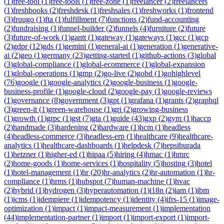
(
1
)
free-tool
(
1
)
free-tools
(
1
)
free-zone
(
1
)
freelancer
(
2
)
freelancers
(
1
)
freshbooks
(
2
)
freshdesk
(
1
)
freshsales
(
1
)
freshworks
(
1
)
frontend
(
3
)
fruugo
(
1
)
fta
(
1
)
fulfillment
(
7
)
functions
(
2
)
fund-accounting
(
2
)
fundraising
(
1
)
funnel-builder
(
2
)
funnels
(
4
)
furniture
(
2
)
future
(
3
)
future-of-work
(
1
)
gantt
(
1
)
gateway
(
1
)
gateways
(
1
)
gcc
(
1
)
gcp
(
2
)
gdpr
(
12
)
gds
(
1
)
gemini
(
1
)
general-ai
(
1
)
generation
(
1
)
generative-
ai
(
2
)
geo
(
1
)
germany
(
23
)
getting-started
(
1
)
github-actions
(
3
)
global
(
3
)
global-compliance
(
1
)
global-ecommerce
(
1
)
global-expansion
(
1
)
global-operations
(
1
)
gmp
(
2
)
go-live
(
2
)
gobd
(
1
)
gohighlevel
(
76
)
google
(
1
)
google-analytics
(
2
)
google-business
(
1
)
google-
business-profile
(
1
)
google-cloud
(
2
)
google-pay
(
1
)
google-reviews
(
1
)
governance
(
8
)
government
(
3
)
gpt
(
1
)
grafana
(
1
)
grants
(
2
)
graphql
(
3
)
green-it
(
1
)
green-warehouse
(
1
)
gri
(
2
)
growing-business
(
1
)
growth
(
1
)
grpc
(
1
)
gst
(
7
)
gta
(
1
)
guide
(
43
)
gxp
(
2
)
gym
(
1
)
haccp
(
2
)
handmade
(
3
)
hardening
(
2
)
hardware
(
1
)
hcm
(
1
)
headless
(
4
)
headless-commerce
(
3
)
headless-erp
(
1
)
healthcare
(
9
)
healthcare-
analytics
(
1
)
healthcare-dashboards
(
1
)
helpdesk
(
7
)
hepsiburada
(
1
)
hetzner
(
1
)
higher-ed
(
1
)
hipaa
(
5
)
hiring
(
4
)
hmac
(
1
)
hmrc
(
2
)
home-goods
(
1
)
home-services
(
1
)
hospitality
(
5
)
hosting
(
3
)
hotel
(
1
)
hotel-management
(
1
)
hr
(
20
)
hr-analytics
(
2
)
hr-automation
(
1
)
hr-
compliance
(
1
)
hrms
(
1
)
hubspot
(
7
)
human-machine
(
1
)
hvac
(
2
)
hybrid
(
1
)
hydrogen
(
3
)
hyperautomation
(
1
)
i18n
(
2
)
iam
(
1
)
ibm
(
1
)
icms
(
1
)
idempiere
(
1
)
idempotency
(
1
)
identity
(
4
)
ifrs-15
(
1
)
image-
optimization
(
1
)
impact
(
1
)
impact-measurement
(
1
)
implementation
(
44
)
implementation-partner
(
1
)
import
(
1
)
import-export
(
1
)
import-