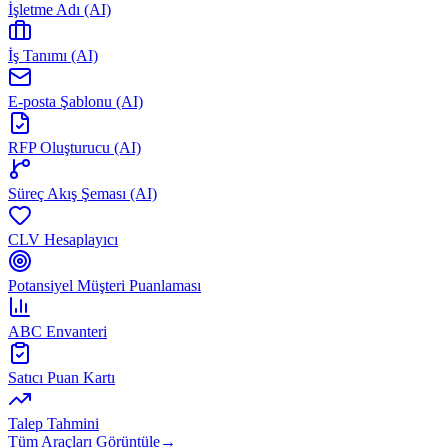
İşletme Adı (AI)
İş Tanımı (AI)
E-posta Şablonu (AI)
RFP Oluşturucu (AI)
Süreç Akış Şeması (AI)
CLV Hesaplayıcı
Potansiyel Müşteri Puanlaması
ABC Envanteri
Satıcı Puan Kartı
Talep Tahmini
Tüm Araçları Görüntüle
→