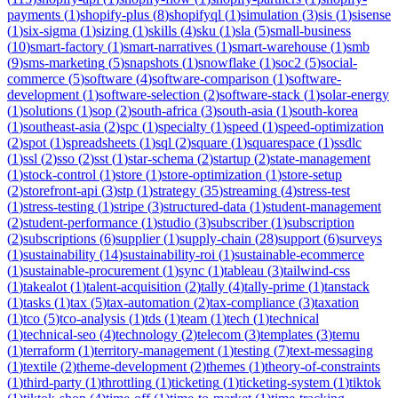
payments
(
1
)
shopify-plus
(
8
)
shopifyql
(
1
)
simulation
(
3
)
sis
(
1
)
sisense
(
1
)
six-sigma
(
1
)
sizing
(
1
)
skills
(
4
)
sku
(
1
)
sla
(
5
)
small-business
(
10
)
smart-factory
(
1
)
smart-narratives
(
1
)
smart-warehouse
(
1
)
smb
(
9
)
sms-marketing
(
5
)
snapshots
(
1
)
snowflake
(
1
)
soc2
(
5
)
social-
commerce
(
5
)
software
(
4
)
software-comparison
(
1
)
software-
development
(
1
)
software-selection
(
2
)
software-stack
(
1
)
solar-energy
(
1
)
solutions
(
1
)
sop
(
2
)
south-africa
(
3
)
south-asia
(
1
)
south-korea
(
1
)
southeast-asia
(
2
)
spc
(
1
)
specialty
(
1
)
speed
(
1
)
speed-optimization
(
2
)
spot
(
1
)
spreadsheets
(
1
)
sql
(
2
)
square
(
1
)
squarespace
(
1
)
ssdlc
(
1
)
ssl
(
2
)
sso
(
2
)
sst
(
1
)
star-schema
(
2
)
startup
(
2
)
state-management
(
1
)
stock-control
(
1
)
store
(
1
)
store-optimization
(
1
)
store-setup
(
2
)
storefront-api
(
3
)
stp
(
1
)
strategy
(
35
)
streaming
(
4
)
stress-test
(
1
)
stress-testing
(
1
)
stripe
(
3
)
structured-data
(
1
)
student-management
(
2
)
student-performance
(
1
)
studio
(
3
)
subscriber
(
1
)
subscription
(
2
)
subscriptions
(
6
)
supplier
(
1
)
supply-chain
(
28
)
support
(
6
)
surveys
(
1
)
sustainability
(
14
)
sustainability-roi
(
1
)
sustainable-ecommerce
(
1
)
sustainable-procurement
(
1
)
sync
(
1
)
tableau
(
3
)
tailwind-css
(
1
)
takealot
(
1
)
talent-acquisition
(
2
)
tally
(
4
)
tally-prime
(
1
)
tanstack
(
1
)
tasks
(
1
)
tax
(
5
)
tax-automation
(
2
)
tax-compliance
(
3
)
taxation
(
1
)
tco
(
5
)
tco-analysis
(
1
)
tds
(
1
)
team
(
1
)
tech
(
1
)
technical
(
1
)
technical-seo
(
4
)
technology
(
2
)
telecom
(
3
)
templates
(
3
)
temu
(
1
)
terraform
(
1
)
territory-management
(
1
)
testing
(
7
)
text-messaging
(
1
)
textile
(
2
)
theme-development
(
2
)
themes
(
1
)
theory-of-constraints
(
1
)
third-party
(
1
)
throttling
(
1
)
ticketing
(
1
)
ticketing-system
(
1
)
tiktok