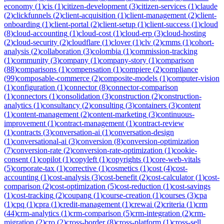
economy
(
1
)
cis
(
1
)
citizen-development
(
3
)
citizen-services
(
1
)
claude
(
2
)
clickfunnels
(
2
)
client-acquisition
(
1
)
client-management
(
2
)
client-
onboarding
(
1
)
client-portal
(
2
)
client-setup
(
1
)
client-success
(
1
)
cloud
(
8
)
cloud-accounting
(
1
)
cloud-cost
(
1
)
cloud-erp
(
3
)
cloud-hosting
(
2
)
cloud-security
(
2
)
cloudflare
(
1
)
clover
(
1
)
clv
(
2
)
cmms
(
1
)
cohort-
analysis
(
2
)
collaboration
(
3
)
colombia
(
1
)
commission-tracking
(
1
)
community
(
3
)
company
(
1
)
company-story
(
1
)
comparison
(
88
)
comparisons
(
1
)
compensation
(
1
)
compiere
(
2
)
compliance
(
99
)
composable-commerce
(
2
)
composite-models
(
1
)
computer-vision
(
1
)
configuration
(
1
)
connector
(
8
)
connector-comparison
(
1
)
connectors
(
1
)
consolidation
(
3
)
construction
(
2
)
construction-
analytics
(
1
)
consultancy
(
2
)
consulting
(
3
)
containers
(
3
)
content
(
1
)
content-management
(
2
)
content-marketing
(
3
)
continuous-
improvement
(
1
)
contract-management
(
1
)
contract-review
(
1
)
contracts
(
3
)
conversation-ai
(
1
)
conversation-design
(
1
)
conversational-ai
(
3
)
conversion
(
8
)
conversion-optimization
(
7
)
conversion-rate
(
2
)
conversion-rate-optimization
(
1
)
cookie-
consent
(
1
)
copilot
(
1
)
copyleft
(
1
)
copyrights
(
1
)
core-web-vitals
(
5
)
corporate-tax
(
1
)
corrective
(
1
)
cosmetics
(
1
)
cost
(
4
)
cost-
accounting
(
1
)
cost-analysis
(
3
)
cost-benefit
(
2
)
cost-calculator
(
1
)
cost-
comparison
(
2
)
cost-optimization
(
5
)
cost-reduction
(
1
)
cost-savings
(
1
)
cost-tracking
(
2
)
coupang
(
1
)
course-creation
(
1
)
courses
(
3
)
cpa
(
1
)
cpq
(
1
)
cpra
(
1
)
credit-management
(
1
)
crewai
(
2
)
criteria
(
1
)
crm
(
44
)
crm-analytics
(
1
)
crm-comparison
(
5
)
crm-integration
(
2
)
crm-
migration
(
2
)
cro
(
2
)
cross-border
(
8
)
cross-platform
(
1
)
cross-sell