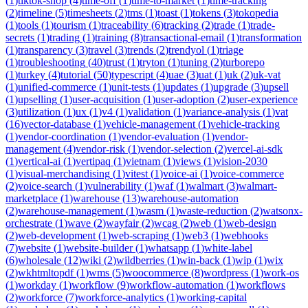
(
1
)
tiktok-shop
(
4
)
time-off
(
1
)
time-to-market
(
1
)
time-tracking
(
2
)
timeline
(
5
)
timesheets
(
2
)
tms
(
1
)
toast
(
1
)
tokens
(
3
)
tokopedia
(
1
)
tools
(
1
)
tourism
(
1
)
traceability
(
6
)
tracking
(
2
)
trade
(
1
)
trade-
secrets
(
1
)
trading
(
1
)
training
(
8
)
transactional-email
(
1
)
transformation
(
1
)
transparency
(
3
)
travel
(
3
)
trends
(
2
)
trendyol
(
1
)
triage
(
1
)
troubleshooting
(
40
)
trust
(
1
)
tryton
(
1
)
tuning
(
2
)
turborepo
(
1
)
turkey
(
4
)
tutorial
(
50
)
typescript
(
4
)
uae
(
3
)
uat
(
1
)
uk
(
2
)
uk-vat
(
1
)
unified-commerce
(
1
)
unit-tests
(
1
)
updates
(
1
)
upgrade
(
3
)
upsell
(
1
)
upselling
(
1
)
user-acquisition
(
1
)
user-adoption
(
2
)
user-experience
(
3
)
utilization
(
1
)
ux
(
1
)
v4
(
1
)
validation
(
1
)
variance-analysis
(
1
)
vat
(
16
)
vector-database
(
1
)
vehicle-management
(
1
)
vehicle-tracking
(
1
)
vendor-coordination
(
1
)
vendor-evaluation
(
1
)
vendor-
management
(
4
)
vendor-risk
(
1
)
vendor-selection
(
2
)
vercel-ai-sdk
(
1
)
vertical-ai
(
1
)
vertipaq
(
1
)
vietnam
(
1
)
views
(
1
)
vision-2030
(
1
)
visual-merchandising
(
1
)
vitest
(
1
)
voice-ai
(
1
)
voice-commerce
(
2
)
voice-search
(
1
)
vulnerability
(
1
)
waf
(
1
)
walmart
(
3
)
walmart-
marketplace
(
1
)
warehouse
(
13
)
warehouse-automation
(
2
)
warehouse-management
(
1
)
wasm
(
1
)
waste-reduction
(
2
)
watsonx-
orchestrate
(
1
)
wave
(
2
)
wayfair
(
2
)
wcag
(
2
)
web
(
1
)
web-design
(
2
)
web-development
(
1
)
web-scraping
(
1
)
web3
(
1
)
webhooks
(
7
)
website
(
1
)
website-builder
(
1
)
whatsapp
(
1
)
white-label
(
6
)
wholesale
(
12
)
wiki
(
2
)
wildberries
(
1
)
win-back
(
1
)
wip
(
1
)
wix
(
2
)
wkhtmltopdf
(
1
)
wms
(
5
)
woocommerce
(
8
)
wordpress
(
1
)
work-os
(
1
)
workday
(
1
)
workflow
(
9
)
workflow-automation
(
1
)
workflows
(
2
)
workforce
(
7
)
workforce-analytics
(
1
)
working-capital