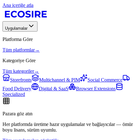
Ana içeriğe atla
Uygulamalar
Platforma Göre
Tüm platformlar
→
Kategoriye Göre
Tüm kategoriler
→
Storefronts
Multichannel & PIM
Social Commerce
Food Delivery
Digital & SaaS
Browser Extensions
Specialized
Pazara göz atın
Her platformda üretime hazır uygulamalar ve bağlayıcılar — ömür
boyu lisans, sürüm uyumlu.