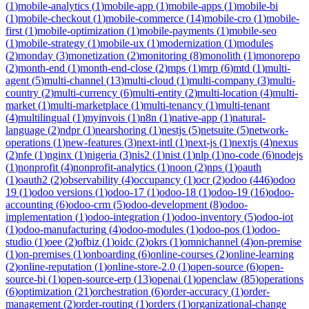
(
1
)
mobile-analytics
(
1
)
mobile-app
(
1
)
mobile-apps
(
1
)
mobile-bi
(
1
)
mobile-checkout
(
1
)
mobile-commerce
(
14
)
mobile-cro
(
1
)
mobile-
first
(
1
)
mobile-optimization
(
1
)
mobile-payments
(
1
)
mobile-seo
(
1
)
mobile-strategy
(
1
)
mobile-ux
(
1
)
modernization
(
1
)
modules
(
2
)
monday
(
3
)
monetization
(
2
)
monitoring
(
8
)
monolith
(
1
)
monorepo
(
2
)
month-end
(
1
)
month-end-close
(
2
)
mps
(
1
)
mrp
(
6
)
mtd
(
1
)
multi-
agent
(
5
)
multi-channel
(
13
)
multi-cloud
(
1
)
multi-company
(
3
)
multi-
country
(
2
)
multi-currency
(
6
)
multi-entity
(
2
)
multi-location
(
4
)
multi-
market
(
1
)
multi-marketplace
(
1
)
multi-tenancy
(
1
)
multi-tenant
(
4
)
multilingual
(
1
)
myinvois
(
1
)
n8n
(
1
)
native-app
(
1
)
natural-
language
(
2
)
ndpr
(
1
)
nearshoring
(
1
)
nestjs
(
5
)
netsuite
(
5
)
network-
operations
(
1
)
new-features
(
3
)
next-intl
(
1
)
next-js
(
1
)
nextjs
(
4
)
nexus
(
2
)
nfe
(
1
)
nginx
(
1
)
nigeria
(
3
)
nis2
(
1
)
nist
(
1
)
nlp
(
1
)
no-code
(
6
)
nodejs
(
1
)
nonprofit
(
4
)
nonprofit-analytics
(
1
)
noon
(
2
)
nps
(
1
)
oauth
(
1
)
oauth2
(
2
)
observability
(
4
)
occupancy
(
1
)
ocr
(
2
)
odoo
(
446
)
odoo
19
(
1
)
odoo versions
(
1
)
odoo-17
(
1
)
odoo-18
(
1
)
odoo-19
(
16
)
odoo-
accounting
(
6
)
odoo-crm
(
5
)
odoo-development
(
8
)
odoo-
implementation
(
1
)
odoo-integration
(
1
)
odoo-inventory
(
5
)
odoo-iot
(
1
)
odoo-manufacturing
(
4
)
odoo-modules
(
1
)
odoo-pos
(
1
)
odoo-
studio
(
1
)
oee
(
2
)
ofbiz
(
1
)
oidc
(
2
)
okrs
(
1
)
omnichannel
(
4
)
on-premise
(
1
)
on-premises
(
1
)
onboarding
(
6
)
online-courses
(
2
)
online-learning
(
2
)
online-reputation
(
1
)
online-store-2.0
(
1
)
open-source
(
6
)
open-
source-bi
(
1
)
open-source-erp
(
13
)
openai
(
1
)
openclaw
(
85
)
operations
(
6
)
optimization
(
21
)
orchestration
(
6
)
order-accuracy
(
1
)
order-
management
(
2
)
order-routing
(
1
)
orders
(
1
)
organizational-change