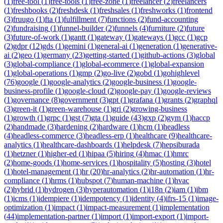
(
1
)
free-tool
(
1
)
free-tools
(
1
)
free-zone
(
1
)
freelancer
(
2
)
freelancers
(
1
)
freshbooks
(
2
)
freshdesk
(
1
)
freshsales
(
1
)
freshworks
(
1
)
frontend
(
3
)
fruugo
(
1
)
fta
(
1
)
fulfillment
(
7
)
functions
(
2
)
fund-accounting
(
2
)
fundraising
(
1
)
funnel-builder
(
2
)
funnels
(
4
)
furniture
(
2
)
future
(
3
)
future-of-work
(
1
)
gantt
(
1
)
gateway
(
1
)
gateways
(
1
)
gcc
(
1
)
gcp
(
2
)
gdpr
(
12
)
gds
(
1
)
gemini
(
1
)
general-ai
(
1
)
generation
(
1
)
generative-
ai
(
2
)
geo
(
1
)
germany
(
23
)
getting-started
(
1
)
github-actions
(
3
)
global
(
3
)
global-compliance
(
1
)
global-ecommerce
(
1
)
global-expansion
(
1
)
global-operations
(
1
)
gmp
(
2
)
go-live
(
2
)
gobd
(
1
)
gohighlevel
(
76
)
google
(
1
)
google-analytics
(
2
)
google-business
(
1
)
google-
business-profile
(
1
)
google-cloud
(
2
)
google-pay
(
1
)
google-reviews
(
1
)
governance
(
8
)
government
(
3
)
gpt
(
1
)
grafana
(
1
)
grants
(
2
)
graphql
(
3
)
green-it
(
1
)
green-warehouse
(
1
)
gri
(
2
)
growing-business
(
1
)
growth
(
1
)
grpc
(
1
)
gst
(
7
)
gta
(
1
)
guide
(
43
)
gxp
(
2
)
gym
(
1
)
haccp
(
2
)
handmade
(
3
)
hardening
(
2
)
hardware
(
1
)
hcm
(
1
)
headless
(
4
)
headless-commerce
(
3
)
headless-erp
(
1
)
healthcare
(
9
)
healthcare-
analytics
(
1
)
healthcare-dashboards
(
1
)
helpdesk
(
7
)
hepsiburada
(
1
)
hetzner
(
1
)
higher-ed
(
1
)
hipaa
(
5
)
hiring
(
4
)
hmac
(
1
)
hmrc
(
2
)
home-goods
(
1
)
home-services
(
1
)
hospitality
(
5
)
hosting
(
3
)
hotel
(
1
)
hotel-management
(
1
)
hr
(
20
)
hr-analytics
(
2
)
hr-automation
(
1
)
hr-
compliance
(
1
)
hrms
(
1
)
hubspot
(
7
)
human-machine
(
1
)
hvac
(
2
)
hybrid
(
1
)
hydrogen
(
3
)
hyperautomation
(
1
)
i18n
(
2
)
iam
(
1
)
ibm
(
1
)
icms
(
1
)
idempiere
(
1
)
idempotency
(
1
)
identity
(
4
)
ifrs-15
(
1
)
image-
optimization
(
1
)
impact
(
1
)
impact-measurement
(
1
)
implementation
(
44
)
implementation-partner
(
1
)
import
(
1
)
import-export
(
1
)
import-