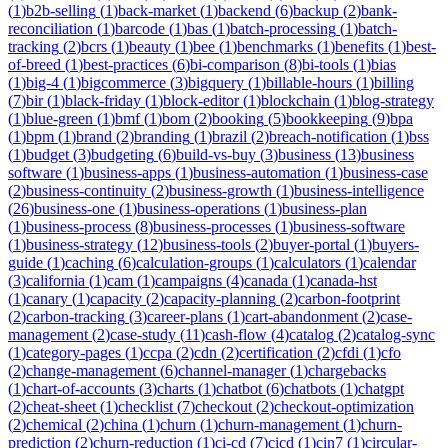
(
1
)
b2b-selling
(
1
)
back-market
(
1
)
backend
(
6
)
backup
(
2
)
bank-
reconciliation
(
1
)
barcode
(
1
)
bas
(
1
)
batch-processing
(
1
)
batch-
tracking
(
2
)
bcrs
(
1
)
beauty
(
1
)
bee
(
1
)
benchmarks
(
1
)
benefits
(
1
)
best-
of-breed
(
1
)
best-practices
(
6
)
bi-comparison
(
8
)
bi-tools
(
1
)
bias
(
1
)
big-4
(
1
)
bigcommerce
(
3
)
bigquery
(
1
)
billable-hours
(
1
)
billing
(
7
)
bir
(
1
)
black-friday
(
1
)
block-editor
(
1
)
blockchain
(
1
)
blog-strategy
(
1
)
blue-green
(
1
)
bmf
(
1
)
bom
(
2
)
booking
(
5
)
bookkeeping
(
9
)
bpa
(
1
)
bpm
(
1
)
brand
(
2
)
branding
(
1
)
brazil
(
2
)
breach-notification
(
1
)
bss
(
1
)
budget
(
3
)
budgeting
(
6
)
build-vs-buy
(
3
)
business
(
13
)
business
software
(
1
)
business-apps
(
1
)
business-automation
(
1
)
business-case
(
2
)
business-continuity
(
2
)
business-growth
(
1
)
business-intelligence
(
26
)
business-one
(
1
)
business-operations
(
1
)
business-plan
(
1
)
business-process
(
8
)
business-processes
(
1
)
business-software
(
1
)
business-strategy
(
12
)
business-tools
(
2
)
buyer-portal
(
1
)
buyers-
guide
(
1
)
caching
(
6
)
calculation-groups
(
1
)
calculators
(
1
)
calendar
(
3
)
california
(
1
)
cam
(
1
)
campaigns
(
4
)
canada
(
1
)
canada-hst
(
1
)
canary
(
1
)
capacity
(
2
)
capacity-planning
(
2
)
carbon-footprint
(
2
)
carbon-tracking
(
3
)
career-plans
(
1
)
cart-abandonment
(
2
)
case-
management
(
2
)
case-study
(
11
)
cash-flow
(
4
)
catalog
(
2
)
catalog-sync
(
1
)
category-pages
(
1
)
ccpa
(
2
)
cdn
(
2
)
certification
(
2
)
cfdi
(
1
)
cfo
(
2
)
change-management
(
6
)
channel-manager
(
1
)
chargebacks
(
1
)
chart-of-accounts
(
3
)
charts
(
1
)
chatbot
(
6
)
chatbots
(
1
)
chatgpt
(
2
)
cheat-sheet
(
1
)
checklist
(
7
)
checkout
(
2
)
checkout-optimization
(
2
)
chemical
(
2
)
china
(
1
)
churn
(
1
)
churn-management
(
1
)
churn-
prediction
(
2
)
churn-reduction
(
1
)
ci-cd
(
7
)
cicd
(
1
)
cin7
(
1
)
circular-