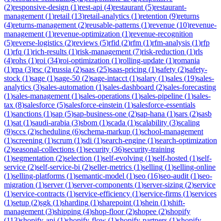
(
2
)
responsive-design
(
1
)
rest-api
(
4
)
restaurant
(
5
)
restaurant-
management
(
1
)
retail
(
13
)
retail-analytics
(
1
)
retention
(
9
)
returns
(
4
)
returns-management
(
2
)
reusable-patterns
(
1
)
revenue
(
10
)
revenue-
management
(
1
)
revenue-optimization
(
1
)
revenue-recognition
(
5
)
reverse-logistics
(
2
)
reviews
(
5
)
rfid
(
2
)
rfm
(
1
)
rfm-analysis
(
1
)
rfp
(
1
)
rfq
(
1
)
rich-results
(
1
)
risk-management
(
7
)
risk-reduction
(
1
)
rls
(
4
)
rohs
(
1
)
roi
(
34
)
roi-optimization
(
1
)
rolling-update
(
1
)
romania
(
1
)
rpa
(
3
)
rsc
(
2
)
russia
(
2
)
saas
(
25
)
saas-pricing
(
1
)
safety
(
2
)
safety-
stock
(
1
)
sage
(
1
)
sage-50
(
2
)
sage-intacct
(
1
)
salary
(
1
)
sales
(
19
)
sales-
analytics
(
3
)
sales-automation
(
1
)
sales-dashboard
(
2
)
sales-forecasting
(
1
)
sales-management
(
1
)
sales-operations
(
1
)
sales-pipeline
(
1
)
sales-
tax
(
8
)
salesforce
(
5
)
salesforce-einstein
(
1
)
salesforce-essentials
(
1
)
sanctions
(
1
)
sap
(
5
)
sap-business-one
(
2
)
sap-hana
(
1
)
sars
(
2
)
sasb
(
1
)
sat
(
1
)
saudi-arabia
(
3
)
sbom
(
1
)
scada
(
1
)
scalability
(
3
)
scaling
(
9
)
sccs
(
2
)
scheduling
(
6
)
schema-markup
(
1
)
school-management
(
1
)
screening
(
1
)
scrum
(
1
)
sdi
(
1
)
search-engine
(
1
)
search-optimization
(
2
)
seasonal-collections
(
1
)
security
(
36
)
security-training
(
1
)
segmentation
(
2
)
selection
(
1
)
self-evolving
(
1
)
self-hosted
(
1
)
self-
service
(
2
)
self-service-bi
(
2
)
seller-metrics
(
1
)
selling
(
1
)
selling-online
(
1
)
selling-platforms
(
1
)
semantic-model
(
1
)
seo
(
16
)
seo-audit
(
1
)
seo-
migration
(
1
)
server
(
1
)
server-components
(
1
)
server-sizing
(
2
)
service
(
1
)
service-contracts
(
1
)
service-efficiency
(
1
)
service-firms
(
1
)
services
(
1
)
setup
(
2
)
sgk
(
1
)
sharding
(
1
)
sharepoint
(
1
)
shein
(
1
)
shift-
management
(
3
)
shipping
(
4
)
shop-floor
(
2
)
shopee
(
2
)
shopify
(
113
)
shopify-api
(
1
)
shopify-flow
(
1
)
shopify-partners
(
1
)
shopify-