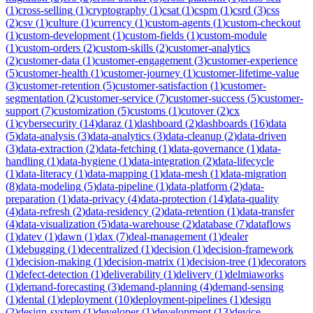
(
1
)
cross-selling
(
1
)
cryptography
(
1
)
csat
(
1
)
cspm
(
1
)
csrd
(
3
)
css
(
2
)
csv
(
1
)
culture
(
1
)
currency
(
1
)
custom-agents
(
1
)
custom-checkout
(
1
)
custom-development
(
1
)
custom-fields
(
1
)
custom-module
(
1
)
custom-orders
(
2
)
custom-skills
(
2
)
customer-analytics
(
2
)
customer-data
(
1
)
customer-engagement
(
3
)
customer-experience
(
5
)
customer-health
(
1
)
customer-journey
(
1
)
customer-lifetime-value
(
3
)
customer-retention
(
5
)
customer-satisfaction
(
1
)
customer-
segmentation
(
2
)
customer-service
(
7
)
customer-success
(
5
)
customer-
support
(
7
)
customization
(
5
)
customs
(
1
)
cutover
(
2
)
cx
(
1
)
cybersecurity
(
14
)
daraz
(
1
)
dashboard
(
2
)
dashboards
(
16
)
data
(
5
)
data-analysis
(
3
)
data-analytics
(
3
)
data-cleanup
(
2
)
data-driven
(
3
)
data-extraction
(
2
)
data-fetching
(
1
)
data-governance
(
1
)
data-
handling
(
1
)
data-hygiene
(
1
)
data-integration
(
2
)
data-lifecycle
(
1
)
data-literacy
(
1
)
data-mapping
(
1
)
data-mesh
(
1
)
data-migration
(
8
)
data-modeling
(
5
)
data-pipeline
(
1
)
data-platform
(
2
)
data-
preparation
(
1
)
data-privacy
(
4
)
data-protection
(
14
)
data-quality
(
4
)
data-refresh
(
2
)
data-residency
(
2
)
data-retention
(
1
)
data-transfer
(
4
)
data-visualization
(
5
)
data-warehouse
(
2
)
database
(
7
)
dataflows
(
1
)
datev
(
1
)
dawn
(
1
)
dax
(
7
)
deal-management
(
1
)
dealer
(
1
)
debugging
(
1
)
decentralized
(
1
)
decision
(
1
)
decision-framework
(
1
)
decision-making
(
1
)
decision-matrix
(
1
)
decision-tree
(
1
)
decorators
(
1
)
defect-detection
(
1
)
deliverability
(
1
)
delivery
(
1
)
delmiaworks
(
1
)
demand-forecasting
(
3
)
demand-planning
(
4
)
demand-sensing
(
1
)
dental
(
1
)
deployment
(
10
)
deployment-pipelines
(
1
)
design
(
2
)
design-system
(
1
)
developer
(
1
)
development
(
13
)
device-