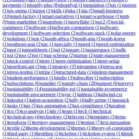
payments
(
1
)
shopify-plus
(
8
)
shopifyql
(
1
)
simulation
(
3
)
sis
(
1
)
sisense
(
1
)
six-sigma
(
1
)
sizing
(
1
)
skills
(
4
)
sku
(
1
)
sla
(
5
)
small-business
(
10
)
smart-factory
(
1
)
smart-narratives
(
1
)
smart-warehouse
(
1
)
smb
(
9
)
sms-marketing
(
5
)
snapshots
(
1
)
snowflake
(
1
)
soc2
(
5
)
social-
commerce
(
5
)
software
(
4
)
software-comparison
(
1
)
software-
development
(
1
)
software-selection
(
2
)
software-stack
(
1
)
solar-energy
(
1
)
solutions
(
1
)
sop
(
2
)
south-africa
(
3
)
south-asia
(
1
)
south-korea
(
1
)
southeast-asia
(
2
)
spc
(
1
)
specialty
(
1
)
speed
(
1
)
speed-optimization
(
2
)
spot
(
1
)
spreadsheets
(
1
)
sql
(
2
)
square
(
1
)
squarespace
(
1
)
ssdlc
(
1
)
ssl
(
2
)
sso
(
2
)
sst
(
1
)
star-schema
(
2
)
startup
(
2
)
state-management
(
1
)
stock-control
(
1
)
store
(
1
)
store-optimization
(
1
)
store-setup
(
2
)
storefront-api
(
3
)
stp
(
1
)
strategy
(
35
)
streaming
(
4
)
stress-test
(
1
)
stress-testing
(
1
)
stripe
(
3
)
structured-data
(
1
)
student-management
(
2
)
student-performance
(
1
)
studio
(
3
)
subscriber
(
1
)
subscription
(
2
)
subscriptions
(
6
)
supplier
(
1
)
supply-chain
(
28
)
support
(
6
)
surveys
(
1
)
sustainability
(
14
)
sustainability-roi
(
1
)
sustainable-ecommerce
(
1
)
sustainable-procurement
(
1
)
sync
(
1
)
tableau
(
3
)
tailwind-css
(
1
)
takealot
(
1
)
talent-acquisition
(
2
)
tally
(
4
)
tally-prime
(
1
)
tanstack
(
1
)
tasks
(
1
)
tax
(
5
)
tax-automation
(
2
)
tax-compliance
(
3
)
taxation
(
1
)
tco
(
5
)
tco-analysis
(
1
)
tds
(
1
)
team
(
1
)
tech
(
1
)
technical
(
1
)
technical-seo
(
4
)
technology
(
2
)
telecom
(
3
)
templates
(
3
)
temu
(
1
)
terraform
(
1
)
territory-management
(
1
)
testing
(
7
)
text-messaging
(
1
)
textile
(
2
)
theme-development
(
2
)
themes
(
1
)
theory-of-constraints
(
1
)
third-party
(
1
)
throttling
(
1
)
ticketing
(
1
)
ticketing-system
(
1
)
tiktok