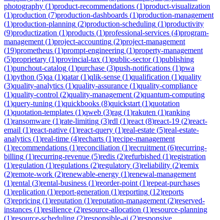
photography
(
1
)
product-recommendations
(
1
)
product-visualization
(
1
)
production
(
7
)
production-dashboards
(
1
)
production-management
(
1
)
production-planning
(
2
)
production-scheduling
(
1
)
productivity
(
9
)
productization
(
1
)
products
(
1
)
professional-services
(
4
)
program-
management
(
1
)
project-accounting
(
2
)
project-management
(
19
)
prometheus
(
1
)
prompt-engineering
(
1
)
property-management
(
5
)
proprietary
(
1
)
provincial-tax
(
1
)
public-sector
(
1
)
publishing
(
1
)
punchout-catalog
(
1
)
purchase
(
3
)
push-notifications
(
1
)
pwa
(
1
)
python
(
5
)
qa
(
1
)
qatar
(
1
)
qlik-sense
(
1
)
qualification
(
1
)
quality
(
3
)
quality-analytics
(
1
)
quality-assurance
(
1
)
quality-compliance
(
1
)
quality-control
(
2
)
quality-management
(
2
)
quantum-computing
(
1
)
query-tuning
(
1
)
quickbooks
(
8
)
quickstart
(
1
)
quotation
(
1
)
quotation-templates
(
1
)
qweb
(
3
)
rag
(
1
)
rakuten
(
1
)
ranking
(
1
)
ransomware
(
1
)
rate-limiting
(
3
)
rdl
(
1
)
react
(
8
)
react-19
(
2
)
react-
email
(
1
)
react-native
(
1
)
react-query
(
1
)
real-estate
(
5
)
real-estate-
analytics
(
1
)
real-time
(
4
)
recharts
(
1
)
recipe-management
(
1
)
recommendations
(
1
)
reconciliation
(
1
)
recruitment
(
6
)
recurring-
billing
(
1
)
recurring-revenue
(
5
)
redis
(
2
)
refurbished
(
1
)
registration
(
1
)
regulation
(
1
)
regulations
(
2
)
regulatory
(
3
)
reliability
(
2
)
remix
(
2
)
remote-work
(
2
)
renewable-energy
(
1
)
renewal-management
(
1
)
rental
(
3
)
rental-business
(
1
)
reorder-point
(
1
)
repeat-purchases
(
1
)
replication
(
1
)
report-generation
(
1
)
reporting
(
12
)
reports
(
3
)
repricing
(
1
)
reputation
(
1
)
reputation-management
(
2
)
reserved-
instances
(
1
)
resilience
(
2
)
resource-allocation
(
1
)
resource-planning
(
1
)
resource-scheduling
(
2
)
responsible-ai
(
2
)
responsive