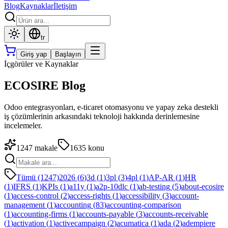
Blog
Kaynaklar
İletişim
tr
Giriş yap
Başlayın
İçgörüler ve Kaynaklar
ECOSIRE Blog
Odoo entegrasyonları, e-ticaret otomasyonu ve yapay zeka destekli
iş çözümlerinin arkasındaki teknoloji hakkında derinlemesine
incelemeler.
1247
makale
1635
konu
Tümü (1247)
2026
(
6
)
3d
(
1
)
3pl
(
3
)
4pl
(
1
)
AP-AR
(
1
)
HR
(
1
)
IFRS
(
1
)
KPIs
(
1
)
a11y
(
1
)
a2p-10dlc
(
1
)
ab-testing
(
5
)
about-ecosire
(
1
)
access-control
(
2
)
access-rights
(
1
)
accessibility
(
3
)
account-
management
(
1
)
accounting
(
83
)
accounting-comparison
(
1
)
accounting-firms
(
1
)
accounts-payable
(
3
)
accounts-receivable
(
1
)
activation
(
1
)
activecampaign
(
2
)
acumatica
(
1
)
ada
(
2
)
adempiere