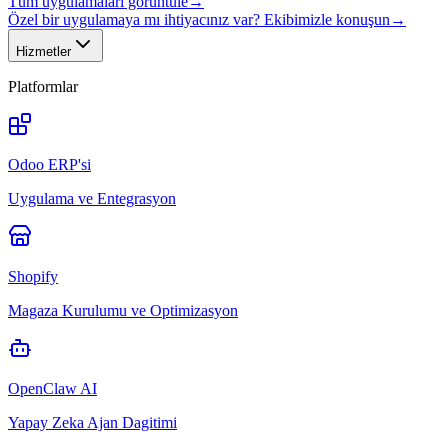
Tüm uygulamaları görüntüle
→
Özel bir uygulamaya mı ihtiyacınız var? Ekibimizle konuşun
→
Hizmetler
Platformlar
Odoo ERP'si
Uygulama ve Entegrasyon
Shopify
Magaza Kurulumu ve Optimizasyon
OpenClaw AI
Yapay Zeka Ajan Dagitimi