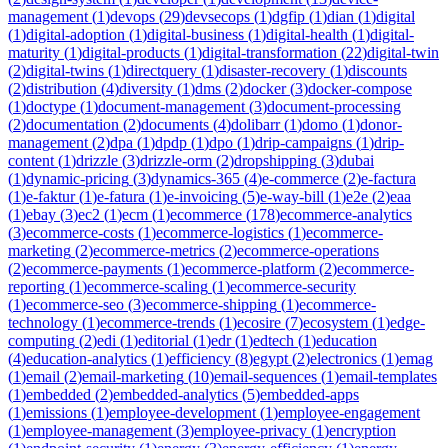
management
(
1
)
devops
(
29
)
devsecops
(
1
)
dgfip
(
1
)
dian
(
1
)
digital
(
1
)
digital-adoption
(
1
)
digital-business
(
1
)
digital-health
(
1
)
digital-
maturity
(
1
)
digital-products
(
1
)
digital-transformation
(
22
)
digital-twin
(
2
)
digital-twins
(
1
)
directquery
(
1
)
disaster-recovery
(
1
)
discounts
(
2
)
distribution
(
4
)
diversity
(
1
)
dms
(
2
)
docker
(
3
)
docker-compose
(
1
)
doctype
(
1
)
document-management
(
3
)
document-processing
(
2
)
documentation
(
2
)
documents
(
4
)
dolibarr
(
1
)
domo
(
1
)
donor-
management
(
2
)
dpa
(
1
)
dpdp
(
1
)
dpo
(
1
)
drip-campaigns
(
1
)
drip-
content
(
1
)
drizzle
(
3
)
drizzle-orm
(
2
)
dropshipping
(
3
)
dubai
(
1
)
dynamic-pricing
(
3
)
dynamics-365
(
4
)
e-commerce
(
2
)
e-factura
(
1
)
e-faktur
(
1
)
e-fatura
(
1
)
e-invoicing
(
5
)
e-way-bill
(
1
)
e2e
(
2
)
eaa
(
1
)
ebay
(
3
)
ec2
(
1
)
ecm
(
1
)
ecommerce
(
178
)
ecommerce-analytics
(
3
)
ecommerce-costs
(
1
)
ecommerce-logistics
(
1
)
ecommerce-
marketing
(
2
)
ecommerce-metrics
(
2
)
ecommerce-operations
(
2
)
ecommerce-payments
(
1
)
ecommerce-platform
(
2
)
ecommerce-
reporting
(
1
)
ecommerce-scaling
(
1
)
ecommerce-security
(
1
)
ecommerce-seo
(
3
)
ecommerce-shipping
(
1
)
ecommerce-
technology
(
1
)
ecommerce-trends
(
1
)
ecosire
(
7
)
ecosystem
(
1
)
edge-
computing
(
2
)
edi
(
1
)
editorial
(
1
)
edr
(
1
)
edtech
(
1
)
education
(
4
)
education-analytics
(
1
)
efficiency
(
8
)
egypt
(
2
)
electronics
(
1
)
emag
(
1
)
email
(
2
)
email-marketing
(
10
)
email-sequences
(
1
)
email-templates
(
1
)
embedded
(
2
)
embedded-analytics
(
5
)
embedded-apps
(
1
)
emissions
(
1
)
employee-development
(
1
)
employee-engagement
(
1
)
employee-management
(
3
)
employee-privacy
(
1
)
encryption