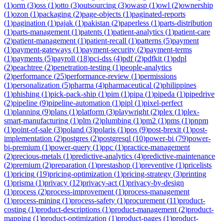
(
1
)
orm
(
3
)
oss
(
1
)
otto
(
3
)
outsourcing
(
3
)
owasp
(
1
)
owl
(
2
)
ownership
(
1
)
ozon
(
1
)
packaging
(
2
)
page-objects
(
1
)
paginated-reports
(
1
)
pagination
(
1
)
pajak
(
1
)
pakistan
(
2
)
paperless
(
1
)
parts-distribution
(
1
)
parts-management
(
1
)
patents
(
1
)
patient-analytics
(
1
)
patient-care
(
2
)
patient-management
(
1
)
patient-recall
(
1
)
patterns
(
5
)
payment
(
1
)
payment-gateways
(
1
)
payment-security
(
2
)
payment-terms
(
1
)
payments
(
5
)
payroll
(
18
)
pci-dss
(
4
)
pdf
(
2
)
pdfkit
(
1
)
pdpl
(
2
)
peachtree
(
2
)
penetration-testing
(
1
)
people-analytics
(
2
)
performance
(
25
)
performance-review
(
1
)
permissions
(
1
)
personalization
(
5
)
pharma
(
4
)
pharmaceutical
(
2
)
philippines
(
1
)
phishing
(
1
)
pick-pack-ship
(
1
)
pim
(
1
)
pipa
(
1
)
pipeda
(
1
)
pipedrive
(
2
)
pipeline
(
9
)
pipeline-automation
(
1
)
pipl
(
1
)
pixel-perfect
(
1
)
planning
(
9
)
plans
(
1
)
platform
(
3
)
playwright
(
2
)
plex
(
1
)
plex-
smart-manufacturing
(
1
)
plm
(
2
)
plumbing
(
1
)
pm2
(
1
)
pms
(
1
)
pnpm
(
1
)
point-of-sale
(
3
)
poland
(
3
)
polaris
(
1
)
pos
(
9
)
post-brexit
(
1
)
post-
implementation
(
2
)
postgres
(
2
)
postgresql
(
10
)
power-bi
(
79
)
power-
bi-premium
(
1
)
power-query
(
1
)
ppc
(
1
)
practice-management
(
2
)
precious-metals
(
1
)
predictive-analytics
(
4
)
predictive-maintenance
(
2
)
premium
(
2
)
preparation
(
1
)
prestashop
(
1
)
preventive
(
1
)
pricelists
(
1
)
pricing
(
19
)
pricing-optimization
(
1
)
pricing-strategy
(
3
)
printing
(
1
)
prisma
(
1
)
privacy
(
12
)
privacy-act
(
1
)
privacy-by-design
(
1
)
process
(
2
)
process-improvement
(
1
)
process-management
(
1
)
process-mining
(
1
)
process-safety
(
1
)
procurement
(
11
)
product-
costing
(
1
)
product-descriptions
(
1
)
product-management
(
2
)
product-
mapping
(
1
)
product-optimization
(
1
)
product-pages
(
1
)
product-