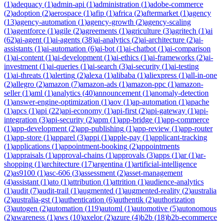
(
1
)
adequacy
(
1
)
admin-api
(
1
)
administration
(
1
)
adobe-commerce
(
2
)
adoption
(
2
)
aerospace
(
1
)
afip
(
1
)
africa
(
2
)
aftermarket
(
1
)
agency
(
13
)
agency-automation
(
1
)
agency-growth
(
2
)
agency-scaling
(
1
)
agentforce
(
1
)
agile
(
2
)
agreements
(
1
)
agriculture
(
3
)
agritech
(
1
)
ai
(
62
)
ai-agent
(
1
)
ai-agents
(
38
)
ai-analytics
(
2
)
ai-architecture
(
2
)
ai-
assistants
(
1
)
ai-automation
(
6
)
ai-bot
(
1
)
ai-chatbot
(
1
)
ai-comparison
(
1
)
ai-content
(
1
)
ai-development
(
1
)
ai-ethics
(
1
)
ai-frameworks
(
2
)
ai-
investment
(
1
)
ai-queries
(
1
)
ai-search
(
3
)
ai-security
(
1
)
ai-testing
(
1
)
ai-threats
(
1
)
alerting
(
2
)
alexa
(
1
)
alibaba
(
1
)
aliexpress
(
1
)
all-in-one
(
2
)
allegro
(
2
)
amazon
(
7
)
amazon-ads
(
1
)
amazon-ppc
(
1
)
amazon-
seller
(
1
)
aml
(
1
)
analytics
(
40
)
announcement
(
1
)
anomaly-detection
(
1
)
answer-engine-optimization
(
1
)
aov
(
1
)
ap-automation
(
1
)
apache
(
1
)
apcs
(
1
)
api
(
22
)
api-economy
(
1
)
api-first
(
2
)
api-gateway
(
1
)
api-
integration
(
3
)
api-security
(
2
)
apm
(
1
)
app-bridge
(
1
)
app-commerce
(
1
)
app-development
(
2
)
app-publishing
(
1
)
app-review
(
1
)
app-router
(
1
)
app-store
(
1
)
apparel
(
3
)
appi
(
1
)
apple-pay
(
1
)
applicant-tracking
(
1
)
applications
(
1
)
appointment-booking
(
2
)
appointments
(
1
)
appraisals
(
1
)
approval-chains
(
1
)
approvals
(
3
)
apps
(
1
)
ar
(
1
)
ar-
shopping
(
1
)
architecture
(
17
)
argentina
(
1
)
artificial-intelligence
(
2
)
as9100
(
1
)
asc-606
(
3
)
assessment
(
2
)
asset-management
(
4
)
assistant
(
1
)
ato
(
1
)
attribution
(
1
)
attrition
(
1
)
audience-analytics
(
1
)
audit
(
7
)
audit-trail
(
1
)
augmented
(
1
)
augmented-reality
(
2
)
australia
(
2
)
australia-gst
(
1
)
authentication
(
6
)
authentik
(
2
)
authorization
(
3
)
autogen
(
2
)
automation
(
119
)
automl
(
1
)
automotive
(
5
)
autonomous
(
2
)
awareness
(
1
)
aws
(
10
)
axelor
(
2
)
azure
(
4
)
b2b
(
18
)
b2b-ecommerce