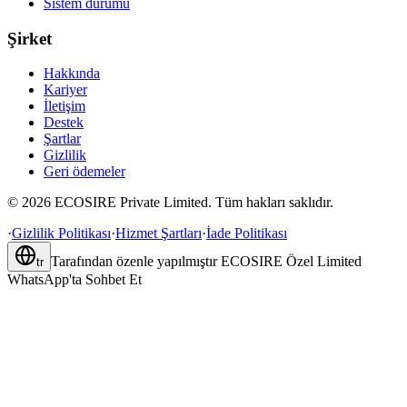
Sistem durumu
Şirket
Hakkında
Kariyer
İletişim
Destek
Şartlar
Gizlilik
Geri ödemeler
©
2026
ECOSIRE Private Limited. Tüm hakları saklıdır.
·
Gizlilik Politikası
·
Hizmet Şartları
·
İade Politikası
Tarafından özenle yapılmıştır
ECOSIRE Özel Limited
tr
WhatsApp'ta Sohbet Et