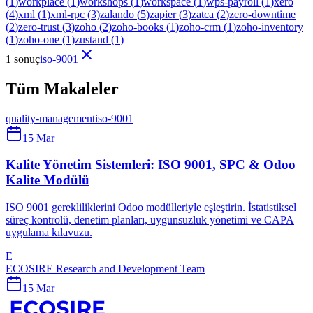
(
1
)
workplace
(
1
)
workshops
(
1
)
workspace
(
1
)
wps-payroll
(
1
)
xero
(
4
)
xml
(
1
)
xml-rpc
(
3
)
zalando
(
5
)
zapier
(
3
)
zatca
(
2
)
zero-downtime
(
2
)
zero-trust
(
3
)
zoho
(
2
)
zoho-books
(
1
)
zoho-crm
(
1
)
zoho-inventory
(
1
)
zoho-one
(
1
)
zustand
(
1
)
1 sonuç
iso-9001
Tüm Makaleler
quality-management
iso-9001
15 Mar
Kalite Yönetim Sistemleri: ISO 9001, SPC & Odoo
Kalite Modülü
ISO 9001 gerekliliklerini Odoo modülleriyle eşleştirin. İstatistiksel
süreç kontrolü, denetim planları, uygunsuzluk yönetimi ve CAPA
uygulama kılavuzu.
E
ECOSIRE Research and Development Team
15 Mar