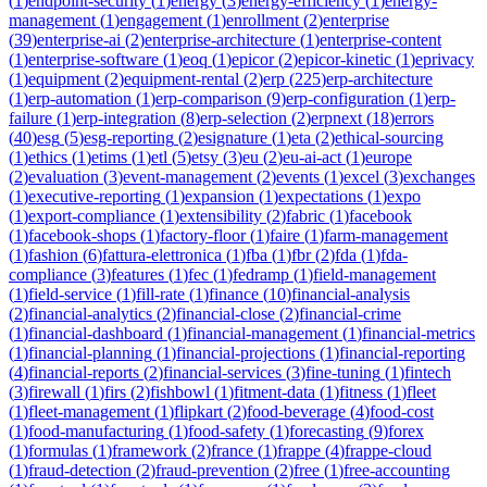
(
1
)
endpoint-security
(
1
)
energy
(
3
)
energy-efficiency
(
1
)
energy-
management
(
1
)
engagement
(
1
)
enrollment
(
2
)
enterprise
(
39
)
enterprise-ai
(
2
)
enterprise-architecture
(
1
)
enterprise-content
(
1
)
enterprise-software
(
1
)
eoq
(
1
)
epicor
(
2
)
epicor-kinetic
(
1
)
eprivacy
(
1
)
equipment
(
2
)
equipment-rental
(
2
)
erp
(
225
)
erp-architecture
(
1
)
erp-automation
(
1
)
erp-comparison
(
9
)
erp-configuration
(
1
)
erp-
failure
(
1
)
erp-integration
(
8
)
erp-selection
(
2
)
erpnext
(
18
)
errors
(
40
)
esg
(
5
)
esg-reporting
(
2
)
esignature
(
1
)
eta
(
2
)
ethical-sourcing
(
1
)
ethics
(
1
)
etims
(
1
)
etl
(
5
)
etsy
(
3
)
eu
(
2
)
eu-ai-act
(
1
)
europe
(
2
)
evaluation
(
3
)
event-management
(
2
)
events
(
1
)
excel
(
3
)
exchanges
(
1
)
executive-reporting
(
1
)
expansion
(
1
)
expectations
(
1
)
expo
(
1
)
export-compliance
(
1
)
extensibility
(
2
)
fabric
(
1
)
facebook
(
1
)
facebook-shops
(
1
)
factory-floor
(
1
)
faire
(
1
)
farm-management
(
1
)
fashion
(
6
)
fattura-elettronica
(
1
)
fba
(
1
)
fbr
(
2
)
fda
(
1
)
fda-
compliance
(
3
)
features
(
1
)
fec
(
1
)
fedramp
(
1
)
field-management
(
1
)
field-service
(
1
)
fill-rate
(
1
)
finance
(
10
)
financial-analysis
(
2
)
financial-analytics
(
2
)
financial-close
(
2
)
financial-crime
(
1
)
financial-dashboard
(
1
)
financial-management
(
1
)
financial-metrics
(
1
)
financial-planning
(
1
)
financial-projections
(
1
)
financial-reporting
(
4
)
financial-reports
(
2
)
financial-services
(
3
)
fine-tuning
(
1
)
fintech
(
3
)
firewall
(
1
)
firs
(
2
)
fishbowl
(
1
)
fitment-data
(
1
)
fitness
(
1
)
fleet
(
1
)
fleet-management
(
1
)
flipkart
(
2
)
food-beverage
(
4
)
food-cost
(
1
)
food-manufacturing
(
1
)
food-safety
(
1
)
forecasting
(
9
)
forex
(
1
)
formulas
(
1
)
framework
(
2
)
france
(
1
)
frappe
(
4
)
frappe-cloud
(
1
)
fraud-detection
(
2
)
fraud-prevention
(
2
)
free
(
1
)
free-accounting