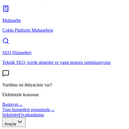
Muhasebe
Coklu Platform Muhasebesi
SEO Hizmetleri
Teknik SEO, içerik stratejisi ve yanıt motoru optimizasyonu
Yardima mi ihtiyaciniz var?
Ekibimizle konusun
Başlayın
→
Tum hizmetleri goruntuele
→
Sektörler
Fiyatlandırma
Araçlar