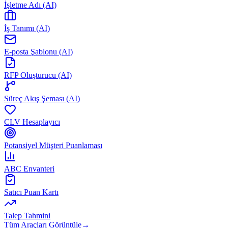
İşletme Adı (AI)
İş Tanımı (AI)
E-posta Şablonu (AI)
RFP Oluşturucu (AI)
Süreç Akış Şeması (AI)
CLV Hesaplayıcı
Potansiyel Müşteri Puanlaması
ABC Envanteri
Satıcı Puan Kartı
Talep Tahmini
Tüm Araçları Görüntüle
→