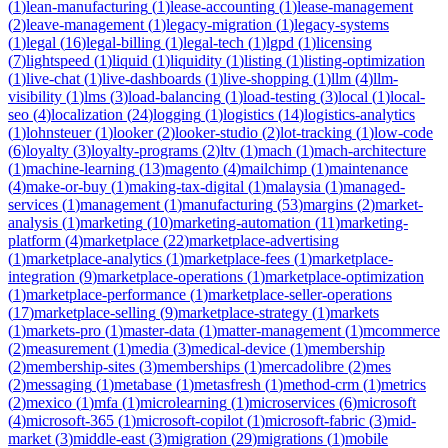
(
1
)
lean-manufacturing
(
1
)
lease-accounting
(
1
)
lease-management
(
2
)
leave-management
(
1
)
legacy-migration
(
1
)
legacy-systems
(
1
)
legal
(
16
)
legal-billing
(
1
)
legal-tech
(
1
)
lgpd
(
1
)
licensing
(
7
)
lightspeed
(
1
)
liquid
(
1
)
liquidity
(
1
)
listing
(
1
)
listing-optimization
(
1
)
live-chat
(
1
)
live-dashboards
(
1
)
live-shopping
(
1
)
llm
(
4
)
llm-
visibility
(
1
)
lms
(
3
)
load-balancing
(
1
)
load-testing
(
3
)
local
(
1
)
local-
seo
(
4
)
localization
(
24
)
logging
(
1
)
logistics
(
14
)
logistics-analytics
(
1
)
lohnsteuer
(
1
)
looker
(
2
)
looker-studio
(
2
)
lot-tracking
(
1
)
low-code
(
6
)
loyalty
(
3
)
loyalty-programs
(
2
)
ltv
(
1
)
mach
(
1
)
mach-architecture
(
1
)
machine-learning
(
13
)
magento
(
4
)
mailchimp
(
1
)
maintenance
(
4
)
make-or-buy
(
1
)
making-tax-digital
(
1
)
malaysia
(
1
)
managed-
services
(
1
)
management
(
1
)
manufacturing
(
53
)
margins
(
2
)
market-
analysis
(
1
)
marketing
(
10
)
marketing-automation
(
11
)
marketing-
platform
(
4
)
marketplace
(
22
)
marketplace-advertising
(
1
)
marketplace-analytics
(
1
)
marketplace-fees
(
1
)
marketplace-
integration
(
9
)
marketplace-operations
(
1
)
marketplace-optimization
(
1
)
marketplace-performance
(
1
)
marketplace-seller-operations
(
17
)
marketplace-selling
(
9
)
marketplace-strategy
(
1
)
markets
(
1
)
markets-pro
(
1
)
master-data
(
1
)
matter-management
(
1
)
mcommerce
(
2
)
measurement
(
1
)
media
(
3
)
medical-device
(
1
)
membership
(
2
)
membership-sites
(
3
)
memberships
(
1
)
mercadolibre
(
2
)
mes
(
2
)
messaging
(
1
)
metabase
(
1
)
metasfresh
(
1
)
method-crm
(
1
)
metrics
(
2
)
mexico
(
1
)
mfa
(
1
)
microlearning
(
1
)
microservices
(
6
)
microsoft
(
4
)
microsoft-365
(
1
)
microsoft-copilot
(
1
)
microsoft-fabric
(
3
)
mid-
market
(
3
)
middle-east
(
3
)
migration
(
29
)
migrations
(
1
)
mobile