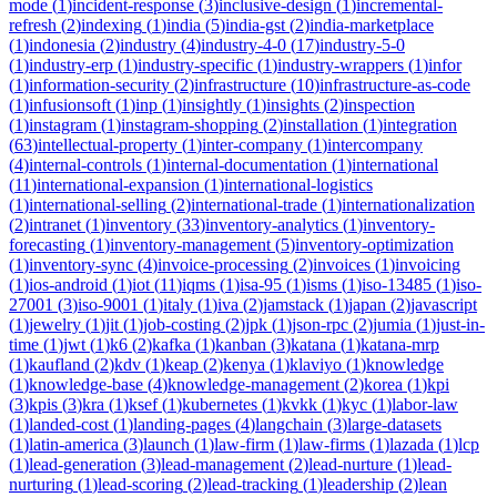
mode
(
1
)
incident-response
(
3
)
inclusive-design
(
1
)
incremental-
refresh
(
2
)
indexing
(
1
)
india
(
5
)
india-gst
(
2
)
india-marketplace
(
1
)
indonesia
(
2
)
industry
(
4
)
industry-4-0
(
17
)
industry-5-0
(
1
)
industry-erp
(
1
)
industry-specific
(
1
)
industry-wrappers
(
1
)
infor
(
1
)
information-security
(
2
)
infrastructure
(
10
)
infrastructure-as-code
(
1
)
infusionsoft
(
1
)
inp
(
1
)
insightly
(
1
)
insights
(
2
)
inspection
(
1
)
instagram
(
1
)
instagram-shopping
(
2
)
installation
(
1
)
integration
(
63
)
intellectual-property
(
1
)
inter-company
(
1
)
intercompany
(
4
)
internal-controls
(
1
)
internal-documentation
(
1
)
international
(
11
)
international-expansion
(
1
)
international-logistics
(
1
)
international-selling
(
2
)
international-trade
(
1
)
internationalization
(
2
)
intranet
(
1
)
inventory
(
33
)
inventory-analytics
(
1
)
inventory-
forecasting
(
1
)
inventory-management
(
5
)
inventory-optimization
(
1
)
inventory-sync
(
4
)
invoice-processing
(
2
)
invoices
(
1
)
invoicing
(
1
)
ios-android
(
1
)
iot
(
11
)
iqms
(
1
)
isa-95
(
1
)
isms
(
1
)
iso-13485
(
1
)
iso-
27001
(
3
)
iso-9001
(
1
)
italy
(
1
)
iva
(
2
)
jamstack
(
1
)
japan
(
2
)
javascript
(
1
)
jewelry
(
1
)
jit
(
1
)
job-costing
(
2
)
jpk
(
1
)
json-rpc
(
2
)
jumia
(
1
)
just-in-
time
(
1
)
jwt
(
1
)
k6
(
2
)
kafka
(
1
)
kanban
(
3
)
katana
(
1
)
katana-mrp
(
1
)
kaufland
(
2
)
kdv
(
1
)
keap
(
2
)
kenya
(
1
)
klaviyo
(
1
)
knowledge
(
1
)
knowledge-base
(
4
)
knowledge-management
(
2
)
korea
(
1
)
kpi
(
3
)
kpis
(
3
)
kra
(
1
)
ksef
(
1
)
kubernetes
(
1
)
kvkk
(
1
)
kyc
(
1
)
labor-law
(
1
)
landed-cost
(
1
)
landing-pages
(
4
)
langchain
(
3
)
large-datasets
(
1
)
latin-america
(
3
)
launch
(
1
)
law-firm
(
1
)
law-firms
(
1
)
lazada
(
1
)
lcp
(
1
)
lead-generation
(
3
)
lead-management
(
2
)
lead-nurture
(
1
)
lead-
nurturing
(
1
)
lead-scoring
(
2
)
lead-tracking
(
1
)
leadership
(
2
)
lean