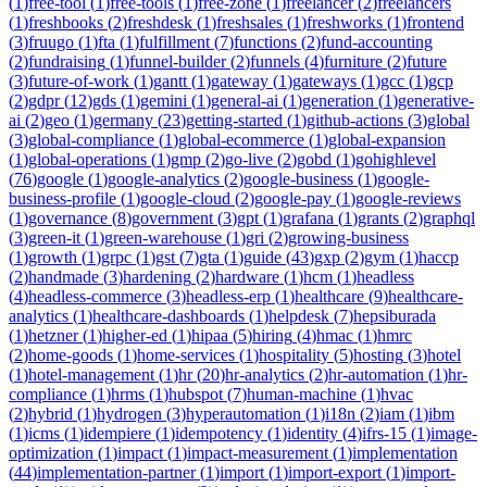
(
1
)
free-tool
(
1
)
free-tools
(
1
)
free-zone
(
1
)
freelancer
(
2
)
freelancers
(
1
)
freshbooks
(
2
)
freshdesk
(
1
)
freshsales
(
1
)
freshworks
(
1
)
frontend
(
3
)
fruugo
(
1
)
fta
(
1
)
fulfillment
(
7
)
functions
(
2
)
fund-accounting
(
2
)
fundraising
(
1
)
funnel-builder
(
2
)
funnels
(
4
)
furniture
(
2
)
future
(
3
)
future-of-work
(
1
)
gantt
(
1
)
gateway
(
1
)
gateways
(
1
)
gcc
(
1
)
gcp
(
2
)
gdpr
(
12
)
gds
(
1
)
gemini
(
1
)
general-ai
(
1
)
generation
(
1
)
generative-
ai
(
2
)
geo
(
1
)
germany
(
23
)
getting-started
(
1
)
github-actions
(
3
)
global
(
3
)
global-compliance
(
1
)
global-ecommerce
(
1
)
global-expansion
(
1
)
global-operations
(
1
)
gmp
(
2
)
go-live
(
2
)
gobd
(
1
)
gohighlevel
(
76
)
google
(
1
)
google-analytics
(
2
)
google-business
(
1
)
google-
business-profile
(
1
)
google-cloud
(
2
)
google-pay
(
1
)
google-reviews
(
1
)
governance
(
8
)
government
(
3
)
gpt
(
1
)
grafana
(
1
)
grants
(
2
)
graphql
(
3
)
green-it
(
1
)
green-warehouse
(
1
)
gri
(
2
)
growing-business
(
1
)
growth
(
1
)
grpc
(
1
)
gst
(
7
)
gta
(
1
)
guide
(
43
)
gxp
(
2
)
gym
(
1
)
haccp
(
2
)
handmade
(
3
)
hardening
(
2
)
hardware
(
1
)
hcm
(
1
)
headless
(
4
)
headless-commerce
(
3
)
headless-erp
(
1
)
healthcare
(
9
)
healthcare-
analytics
(
1
)
healthcare-dashboards
(
1
)
helpdesk
(
7
)
hepsiburada
(
1
)
hetzner
(
1
)
higher-ed
(
1
)
hipaa
(
5
)
hiring
(
4
)
hmac
(
1
)
hmrc
(
2
)
home-goods
(
1
)
home-services
(
1
)
hospitality
(
5
)
hosting
(
3
)
hotel
(
1
)
hotel-management
(
1
)
hr
(
20
)
hr-analytics
(
2
)
hr-automation
(
1
)
hr-
compliance
(
1
)
hrms
(
1
)
hubspot
(
7
)
human-machine
(
1
)
hvac
(
2
)
hybrid
(
1
)
hydrogen
(
3
)
hyperautomation
(
1
)
i18n
(
2
)
iam
(
1
)
ibm
(
1
)
icms
(
1
)
idempiere
(
1
)
idempotency
(
1
)
identity
(
4
)
ifrs-15
(
1
)
image-
optimization
(
1
)
impact
(
1
)
impact-measurement
(
1
)
implementation
(
44
)
implementation-partner
(
1
)
import
(
1
)
import-export
(
1
)
import-