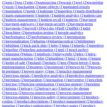
(
1
)
orm
(
3
)
oss
(
1
)
otto
(
3
)
outsourcing
(
3
)
owasp
(
1
)
owl
(
2
)
ownership
(
1
)
ozon
(
1
)
packaging
(
2
)
page-objects
(
1
)
paginated-reports
(
1
)
pagination
(
1
)
pajak
(
1
)
pakistan
(
2
)
paperless
(
1
)
parts-distribution
(
1
)
parts-management
(
1
)
patents
(
1
)
patient-analytics
(
1
)
patient-care
(
2
)
patient-management
(
1
)
patient-recall
(
1
)
patterns
(
5
)
payment
(
1
)
payment-gateways
(
1
)
payment-security
(
2
)
payment-terms
(
1
)
payments
(
5
)
payroll
(
18
)
pci-dss
(
4
)
pdf
(
2
)
pdfkit
(
1
)
pdpl
(
2
)
peachtree
(
2
)
penetration-testing
(
1
)
people-analytics
(
2
)
performance
(
25
)
performance-review
(
1
)
permissions
(
1
)
personalization
(
5
)
pharma
(
4
)
pharmaceutical
(
2
)
philippines
(
1
)
phishing
(
1
)
pick-pack-ship
(
1
)
pim
(
1
)
pipa
(
1
)
pipeda
(
1
)
pipedrive
(
2
)
pipeline
(
9
)
pipeline-automation
(
1
)
pipl
(
1
)
pixel-perfect
(
1
)
planning
(
9
)
plans
(
1
)
platform
(
3
)
playwright
(
2
)
plex
(
1
)
plex-
smart-manufacturing
(
1
)
plm
(
2
)
plumbing
(
1
)
pm2
(
1
)
pms
(
1
)
pnpm
(
1
)
point-of-sale
(
3
)
poland
(
3
)
polaris
(
1
)
pos
(
9
)
post-brexit
(
1
)
post-
implementation
(
2
)
postgres
(
2
)
postgresql
(
10
)
power-bi
(
79
)
power-
bi-premium
(
1
)
power-query
(
1
)
ppc
(
1
)
practice-management
(
2
)
precious-metals
(
1
)
predictive-analytics
(
4
)
predictive-maintenance
(
2
)
premium
(
2
)
preparation
(
1
)
prestashop
(
1
)
preventive
(
1
)
pricelists
(
1
)
pricing
(
19
)
pricing-optimization
(
1
)
pricing-strategy
(
3
)
printing
(
1
)
prisma
(
1
)
privacy
(
12
)
privacy-act
(
1
)
privacy-by-design
(
1
)
process
(
2
)
process-improvement
(
1
)
process-management
(
1
)
process-mining
(
1
)
process-safety
(
1
)
procurement
(
11
)
product-
costing
(
1
)
product-descriptions
(
1
)
product-management
(
2
)
product-
mapping
(
1
)
product-optimization
(
1
)
product-pages
(
1
)
product-