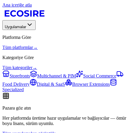
Ana içeriğe atla
Uygulamalar
Platforma Göre
Tüm platformlar
→
Kategoriye Göre
Tüm kategoriler
→
Storefronts
Multichannel & PIM
Social Commerce
Food Delivery
Digital & SaaS
Browser Extensions
Specialized
Pazara göz atın
Her platformda üretime hazır uygulamalar ve bağlayıcılar — ömür
boyu lisans, sürüm uyumlu.