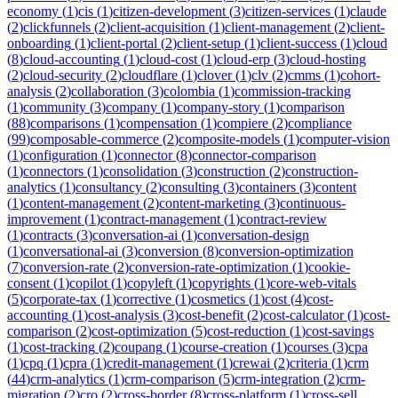
economy
(
1
)
cis
(
1
)
citizen-development
(
3
)
citizen-services
(
1
)
claude
(
2
)
clickfunnels
(
2
)
client-acquisition
(
1
)
client-management
(
2
)
client-
onboarding
(
1
)
client-portal
(
2
)
client-setup
(
1
)
client-success
(
1
)
cloud
(
8
)
cloud-accounting
(
1
)
cloud-cost
(
1
)
cloud-erp
(
3
)
cloud-hosting
(
2
)
cloud-security
(
2
)
cloudflare
(
1
)
clover
(
1
)
clv
(
2
)
cmms
(
1
)
cohort-
analysis
(
2
)
collaboration
(
3
)
colombia
(
1
)
commission-tracking
(
1
)
community
(
3
)
company
(
1
)
company-story
(
1
)
comparison
(
88
)
comparisons
(
1
)
compensation
(
1
)
compiere
(
2
)
compliance
(
99
)
composable-commerce
(
2
)
composite-models
(
1
)
computer-vision
(
1
)
configuration
(
1
)
connector
(
8
)
connector-comparison
(
1
)
connectors
(
1
)
consolidation
(
3
)
construction
(
2
)
construction-
analytics
(
1
)
consultancy
(
2
)
consulting
(
3
)
containers
(
3
)
content
(
1
)
content-management
(
2
)
content-marketing
(
3
)
continuous-
improvement
(
1
)
contract-management
(
1
)
contract-review
(
1
)
contracts
(
3
)
conversation-ai
(
1
)
conversation-design
(
1
)
conversational-ai
(
3
)
conversion
(
8
)
conversion-optimization
(
7
)
conversion-rate
(
2
)
conversion-rate-optimization
(
1
)
cookie-
consent
(
1
)
copilot
(
1
)
copyleft
(
1
)
copyrights
(
1
)
core-web-vitals
(
5
)
corporate-tax
(
1
)
corrective
(
1
)
cosmetics
(
1
)
cost
(
4
)
cost-
accounting
(
1
)
cost-analysis
(
3
)
cost-benefit
(
2
)
cost-calculator
(
1
)
cost-
comparison
(
2
)
cost-optimization
(
5
)
cost-reduction
(
1
)
cost-savings
(
1
)
cost-tracking
(
2
)
coupang
(
1
)
course-creation
(
1
)
courses
(
3
)
cpa
(
1
)
cpq
(
1
)
cpra
(
1
)
credit-management
(
1
)
crewai
(
2
)
criteria
(
1
)
crm
(
44
)
crm-analytics
(
1
)
crm-comparison
(
5
)
crm-integration
(
2
)
crm-
migration
(
2
)
cro
(
2
)
cross-border
(
8
)
cross-platform
(
1
)
cross-sell