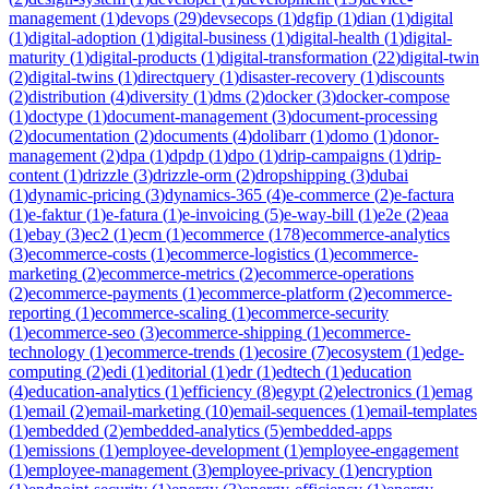
management
(
1
)
devops
(
29
)
devsecops
(
1
)
dgfip
(
1
)
dian
(
1
)
digital
(
1
)
digital-adoption
(
1
)
digital-business
(
1
)
digital-health
(
1
)
digital-
maturity
(
1
)
digital-products
(
1
)
digital-transformation
(
22
)
digital-twin
(
2
)
digital-twins
(
1
)
directquery
(
1
)
disaster-recovery
(
1
)
discounts
(
2
)
distribution
(
4
)
diversity
(
1
)
dms
(
2
)
docker
(
3
)
docker-compose
(
1
)
doctype
(
1
)
document-management
(
3
)
document-processing
(
2
)
documentation
(
2
)
documents
(
4
)
dolibarr
(
1
)
domo
(
1
)
donor-
management
(
2
)
dpa
(
1
)
dpdp
(
1
)
dpo
(
1
)
drip-campaigns
(
1
)
drip-
content
(
1
)
drizzle
(
3
)
drizzle-orm
(
2
)
dropshipping
(
3
)
dubai
(
1
)
dynamic-pricing
(
3
)
dynamics-365
(
4
)
e-commerce
(
2
)
e-factura
(
1
)
e-faktur
(
1
)
e-fatura
(
1
)
e-invoicing
(
5
)
e-way-bill
(
1
)
e2e
(
2
)
eaa
(
1
)
ebay
(
3
)
ec2
(
1
)
ecm
(
1
)
ecommerce
(
178
)
ecommerce-analytics
(
3
)
ecommerce-costs
(
1
)
ecommerce-logistics
(
1
)
ecommerce-
marketing
(
2
)
ecommerce-metrics
(
2
)
ecommerce-operations
(
2
)
ecommerce-payments
(
1
)
ecommerce-platform
(
2
)
ecommerce-
reporting
(
1
)
ecommerce-scaling
(
1
)
ecommerce-security
(
1
)
ecommerce-seo
(
3
)
ecommerce-shipping
(
1
)
ecommerce-
technology
(
1
)
ecommerce-trends
(
1
)
ecosire
(
7
)
ecosystem
(
1
)
edge-
computing
(
2
)
edi
(
1
)
editorial
(
1
)
edr
(
1
)
edtech
(
1
)
education
(
4
)
education-analytics
(
1
)
efficiency
(
8
)
egypt
(
2
)
electronics
(
1
)
emag
(
1
)
email
(
2
)
email-marketing
(
10
)
email-sequences
(
1
)
email-templates
(
1
)
embedded
(
2
)
embedded-analytics
(
5
)
embedded-apps
(
1
)
emissions
(
1
)
employee-development
(
1
)
employee-engagement
(
1
)
employee-management
(
3
)
employee-privacy
(
1
)
encryption