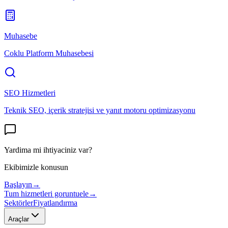
Muhasebe
Coklu Platform Muhasebesi
SEO Hizmetleri
Teknik SEO, içerik stratejisi ve yanıt motoru optimizasyonu
Yardima mi ihtiyaciniz var?
Ekibimizle konusun
Başlayın
→
Tum hizmetleri goruntuele
→
Sektörler
Fiyatlandırma
Araçlar