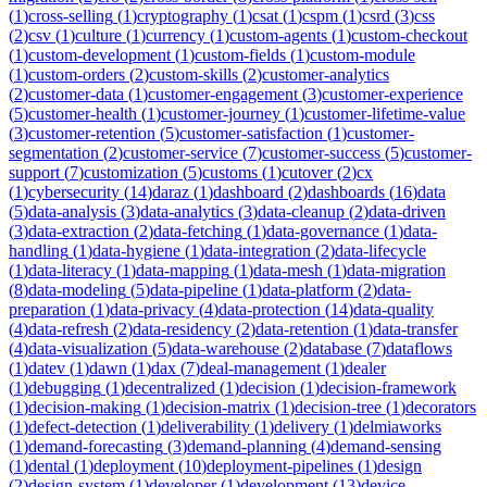
(
1
)
cross-selling
(
1
)
cryptography
(
1
)
csat
(
1
)
cspm
(
1
)
csrd
(
3
)
css
(
2
)
csv
(
1
)
culture
(
1
)
currency
(
1
)
custom-agents
(
1
)
custom-checkout
(
1
)
custom-development
(
1
)
custom-fields
(
1
)
custom-module
(
1
)
custom-orders
(
2
)
custom-skills
(
2
)
customer-analytics
(
2
)
customer-data
(
1
)
customer-engagement
(
3
)
customer-experience
(
5
)
customer-health
(
1
)
customer-journey
(
1
)
customer-lifetime-value
(
3
)
customer-retention
(
5
)
customer-satisfaction
(
1
)
customer-
segmentation
(
2
)
customer-service
(
7
)
customer-success
(
5
)
customer-
support
(
7
)
customization
(
5
)
customs
(
1
)
cutover
(
2
)
cx
(
1
)
cybersecurity
(
14
)
daraz
(
1
)
dashboard
(
2
)
dashboards
(
16
)
data
(
5
)
data-analysis
(
3
)
data-analytics
(
3
)
data-cleanup
(
2
)
data-driven
(
3
)
data-extraction
(
2
)
data-fetching
(
1
)
data-governance
(
1
)
data-
handling
(
1
)
data-hygiene
(
1
)
data-integration
(
2
)
data-lifecycle
(
1
)
data-literacy
(
1
)
data-mapping
(
1
)
data-mesh
(
1
)
data-migration
(
8
)
data-modeling
(
5
)
data-pipeline
(
1
)
data-platform
(
2
)
data-
preparation
(
1
)
data-privacy
(
4
)
data-protection
(
14
)
data-quality
(
4
)
data-refresh
(
2
)
data-residency
(
2
)
data-retention
(
1
)
data-transfer
(
4
)
data-visualization
(
5
)
data-warehouse
(
2
)
database
(
7
)
dataflows
(
1
)
datev
(
1
)
dawn
(
1
)
dax
(
7
)
deal-management
(
1
)
dealer
(
1
)
debugging
(
1
)
decentralized
(
1
)
decision
(
1
)
decision-framework
(
1
)
decision-making
(
1
)
decision-matrix
(
1
)
decision-tree
(
1
)
decorators
(
1
)
defect-detection
(
1
)
deliverability
(
1
)
delivery
(
1
)
delmiaworks
(
1
)
demand-forecasting
(
3
)
demand-planning
(
4
)
demand-sensing
(
1
)
dental
(
1
)
deployment
(
10
)
deployment-pipelines
(
1
)
design
(
2
)
design-system
(
1
)
developer
(
1
)
development
(
13
)
device-