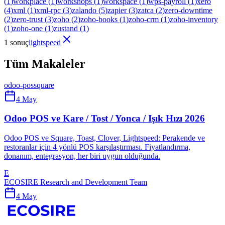
(
1
)
workplace
(
1
)
workshops
(
1
)
workspace
(
1
)
wps-payroll
(
1
)
xero
(
4
)
xml
(
1
)
xml-rpc
(
3
)
zalando
(
5
)
zapier
(
3
)
zatca
(
2
)
zero-downtime
(
2
)
zero-trust
(
3
)
zoho
(
2
)
zoho-books
(
1
)
zoho-crm
(
1
)
zoho-inventory
(
1
)
zoho-one
(
1
)
zustand
(
1
)
1 sonuç
lightspeed
Tüm Makaleler
odoo-pos
square
4 May
Odoo POS ve Kare / Tost / Yonca / Işık Hızı 2026
Odoo POS ve Square, Toast, Clover, Lightspeed: Perakende ve
restoranlar için 4 yönlü POS karşılaştırması. Fiyatlandırma,
donanım, entegrasyon, her biri uygun olduğunda.
E
ECOSIRE Research and Development Team
4 May