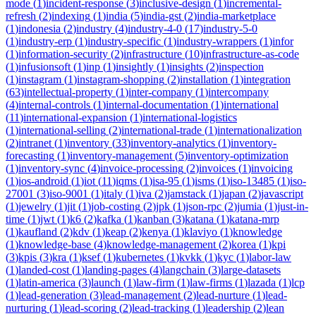
mode
(
1
)
incident-response
(
3
)
inclusive-design
(
1
)
incremental-
refresh
(
2
)
indexing
(
1
)
india
(
5
)
india-gst
(
2
)
india-marketplace
(
1
)
indonesia
(
2
)
industry
(
4
)
industry-4-0
(
17
)
industry-5-0
(
1
)
industry-erp
(
1
)
industry-specific
(
1
)
industry-wrappers
(
1
)
infor
(
1
)
information-security
(
2
)
infrastructure
(
10
)
infrastructure-as-code
(
1
)
infusionsoft
(
1
)
inp
(
1
)
insightly
(
1
)
insights
(
2
)
inspection
(
1
)
instagram
(
1
)
instagram-shopping
(
2
)
installation
(
1
)
integration
(
63
)
intellectual-property
(
1
)
inter-company
(
1
)
intercompany
(
4
)
internal-controls
(
1
)
internal-documentation
(
1
)
international
(
11
)
international-expansion
(
1
)
international-logistics
(
1
)
international-selling
(
2
)
international-trade
(
1
)
internationalization
(
2
)
intranet
(
1
)
inventory
(
33
)
inventory-analytics
(
1
)
inventory-
forecasting
(
1
)
inventory-management
(
5
)
inventory-optimization
(
1
)
inventory-sync
(
4
)
invoice-processing
(
2
)
invoices
(
1
)
invoicing
(
1
)
ios-android
(
1
)
iot
(
11
)
iqms
(
1
)
isa-95
(
1
)
isms
(
1
)
iso-13485
(
1
)
iso-
27001
(
3
)
iso-9001
(
1
)
italy
(
1
)
iva
(
2
)
jamstack
(
1
)
japan
(
2
)
javascript
(
1
)
jewelry
(
1
)
jit
(
1
)
job-costing
(
2
)
jpk
(
1
)
json-rpc
(
2
)
jumia
(
1
)
just-in-
time
(
1
)
jwt
(
1
)
k6
(
2
)
kafka
(
1
)
kanban
(
3
)
katana
(
1
)
katana-mrp
(
1
)
kaufland
(
2
)
kdv
(
1
)
keap
(
2
)
kenya
(
1
)
klaviyo
(
1
)
knowledge
(
1
)
knowledge-base
(
4
)
knowledge-management
(
2
)
korea
(
1
)
kpi
(
3
)
kpis
(
3
)
kra
(
1
)
ksef
(
1
)
kubernetes
(
1
)
kvkk
(
1
)
kyc
(
1
)
labor-law
(
1
)
landed-cost
(
1
)
landing-pages
(
4
)
langchain
(
3
)
large-datasets
(
1
)
latin-america
(
3
)
launch
(
1
)
law-firm
(
1
)
law-firms
(
1
)
lazada
(
1
)
lcp
(
1
)
lead-generation
(
3
)
lead-management
(
2
)
lead-nurture
(
1
)
lead-
nurturing
(
1
)
lead-scoring
(
2
)
lead-tracking
(
1
)
leadership
(
2
)
lean