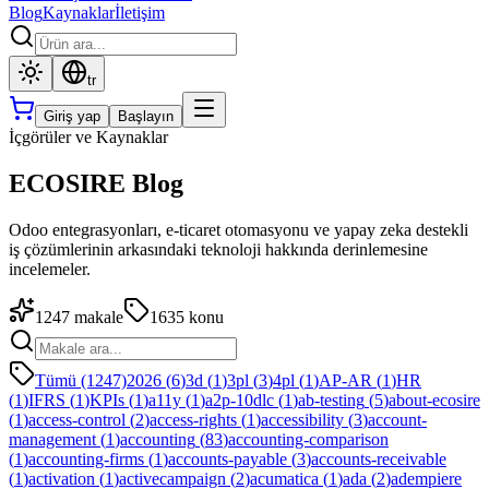
Blog
Kaynaklar
İletişim
tr
Giriş yap
Başlayın
İçgörüler ve Kaynaklar
ECOSIRE Blog
Odoo entegrasyonları, e-ticaret otomasyonu ve yapay zeka destekli
iş çözümlerinin arkasındaki teknoloji hakkında derinlemesine
incelemeler.
1247
makale
1635
konu
Tümü (1247)
2026
(
6
)
3d
(
1
)
3pl
(
3
)
4pl
(
1
)
AP-AR
(
1
)
HR
(
1
)
IFRS
(
1
)
KPIs
(
1
)
a11y
(
1
)
a2p-10dlc
(
1
)
ab-testing
(
5
)
about-ecosire
(
1
)
access-control
(
2
)
access-rights
(
1
)
accessibility
(
3
)
account-
management
(
1
)
accounting
(
83
)
accounting-comparison
(
1
)
accounting-firms
(
1
)
accounts-payable
(
3
)
accounts-receivable
(
1
)
activation
(
1
)
activecampaign
(
2
)
acumatica
(
1
)
ada
(
2
)
adempiere