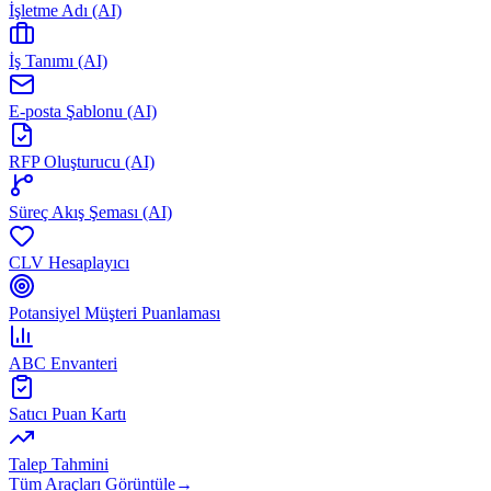
İşletme Adı (AI)
İş Tanımı (AI)
E-posta Şablonu (AI)
RFP Oluşturucu (AI)
Süreç Akış Şeması (AI)
CLV Hesaplayıcı
Potansiyel Müşteri Puanlaması
ABC Envanteri
Satıcı Puan Kartı
Talep Tahmini
Tüm Araçları Görüntüle
→