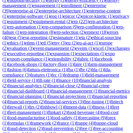
(
1
)
endpoint-security
(
1
)
energy
(
3
)
energy-efficiency
(
1
)
energy-
management
(
1
)
engagement
(
1
)
enrollment
(
2
)
enterprise
(
39
)
enterprise-ai
(
2
)
enterprise-architecture
(
1
)
enterprise-content
(
1
)
enterprise-software
(
1
)
eoq
(
1
)
epicor
(
2
)
epicor-kinetic
(
1
)
eprivacy
(
1
)
equipment
(
2
)
equipment-rental
(
2
)
erp
(
225
)
erp-architecture
(
1
)
erp-automation
(
1
)
erp-comparison
(
9
)
erp-configuration
(
1
)
erp-
failure
(
1
)
erp-integration
(
8
)
erp-selection
(
2
)
erpnext
(
18
)
errors
(
40
)
esg
(
5
)
esg-reporting
(
2
)
esignature
(
1
)
eta
(
2
)
ethical-sourcing
(
1
)
ethics
(
1
)
etims
(
1
)
etl
(
5
)
etsy
(
3
)
eu
(
2
)
eu-ai-act
(
1
)
europe
(
2
)
evaluation
(
3
)
event-management
(
2
)
events
(
1
)
excel
(
3
)
exchanges
(
1
)
executive-reporting
(
1
)
expansion
(
1
)
expectations
(
1
)
expo
(
1
)
export-compliance
(
1
)
extensibility
(
2
)
fabric
(
1
)
facebook
(
1
)
facebook-shops
(
1
)
factory-floor
(
1
)
faire
(
1
)
farm-management
(
1
)
fashion
(
6
)
fattura-elettronica
(
1
)
fba
(
1
)
fbr
(
2
)
fda
(
1
)
fda-
compliance
(
3
)
features
(
1
)
fec
(
1
)
fedramp
(
1
)
field-management
(
1
)
field-service
(
1
)
fill-rate
(
1
)
finance
(
10
)
financial-analysis
(
2
)
financial-analytics
(
2
)
financial-close
(
2
)
financial-crime
(
1
)
financial-dashboard
(
1
)
financial-management
(
1
)
financial-metrics
(
1
)
financial-planning
(
1
)
financial-projections
(
1
)
financial-reporting
(
4
)
financial-reports
(
2
)
financial-services
(
3
)
fine-tuning
(
1
)
fintech
(
3
)
firewall
(
1
)
firs
(
2
)
fishbowl
(
1
)
fitment-data
(
1
)
fitness
(
1
)
fleet
(
1
)
fleet-management
(
1
)
flipkart
(
2
)
food-beverage
(
4
)
food-cost
(
1
)
food-manufacturing
(
1
)
food-safety
(
1
)
forecasting
(
9
)
forex
(
1
)
formulas
(
1
)
framework
(
2
)
france
(
1
)
frappe
(
4
)
frappe-cloud
(
1
)
fraud-detection
(
2
)
fraud-prevention
(
2
)
free
(
1
)
free-accounting