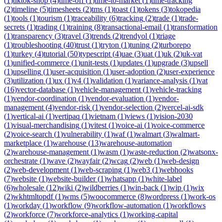
(
1
)
tiktok-shop
(
4
)
time-off
(
1
)
time-to-market
(
1
)
time-tracking
(
2
)
timeline
(
5
)
timesheets
(
2
)
tms
(
1
)
toast
(
1
)
tokens
(
3
)
tokopedia
(
1
)
tools
(
1
)
tourism
(
1
)
traceability
(
6
)
tracking
(
2
)
trade
(
1
)
trade-
secrets
(
1
)
trading
(
1
)
training
(
8
)
transactional-email
(
1
)
transformation
(
1
)
transparency
(
3
)
travel
(
3
)
trends
(
2
)
trendyol
(
1
)
triage
(
1
)
troubleshooting
(
40
)
trust
(
1
)
tryton
(
1
)
tuning
(
2
)
turborepo
(
1
)
turkey
(
4
)
tutorial
(
50
)
typescript
(
4
)
uae
(
3
)
uat
(
1
)
uk
(
2
)
uk-vat
(
1
)
unified-commerce
(
1
)
unit-tests
(
1
)
updates
(
1
)
upgrade
(
3
)
upsell
(
1
)
upselling
(
1
)
user-acquisition
(
1
)
user-adoption
(
2
)
user-experience
(
3
)
utilization
(
1
)
ux
(
1
)
v4
(
1
)
validation
(
1
)
variance-analysis
(
1
)
vat
(
16
)
vector-database
(
1
)
vehicle-management
(
1
)
vehicle-tracking
(
1
)
vendor-coordination
(
1
)
vendor-evaluation
(
1
)
vendor-
management
(
4
)
vendor-risk
(
1
)
vendor-selection
(
2
)
vercel-ai-sdk
(
1
)
vertical-ai
(
1
)
vertipaq
(
1
)
vietnam
(
1
)
views
(
1
)
vision-2030
(
1
)
visual-merchandising
(
1
)
vitest
(
1
)
voice-ai
(
1
)
voice-commerce
(
2
)
voice-search
(
1
)
vulnerability
(
1
)
waf
(
1
)
walmart
(
3
)
walmart-
marketplace
(
1
)
warehouse
(
13
)
warehouse-automation
(
2
)
warehouse-management
(
1
)
wasm
(
1
)
waste-reduction
(
2
)
watsonx-
orchestrate
(
1
)
wave
(
2
)
wayfair
(
2
)
wcag
(
2
)
web
(
1
)
web-design
(
2
)
web-development
(
1
)
web-scraping
(
1
)
web3
(
1
)
webhooks
(
7
)
website
(
1
)
website-builder
(
1
)
whatsapp
(
1
)
white-label
(
6
)
wholesale
(
12
)
wiki
(
2
)
wildberries
(
1
)
win-back
(
1
)
wip
(
1
)
wix
(
2
)
wkhtmltopdf
(
1
)
wms
(
5
)
woocommerce
(
8
)
wordpress
(
1
)
work-os
(
1
)
workday
(
1
)
workflow
(
9
)
workflow-automation
(
1
)
workflows
(
2
)
workforce
(
7
)
workforce-analytics
(
1
)
working-capital