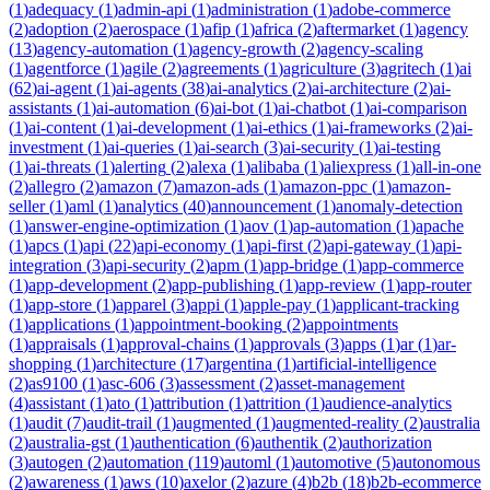
(
1
)
adequacy
(
1
)
admin-api
(
1
)
administration
(
1
)
adobe-commerce
(
2
)
adoption
(
2
)
aerospace
(
1
)
afip
(
1
)
africa
(
2
)
aftermarket
(
1
)
agency
(
13
)
agency-automation
(
1
)
agency-growth
(
2
)
agency-scaling
(
1
)
agentforce
(
1
)
agile
(
2
)
agreements
(
1
)
agriculture
(
3
)
agritech
(
1
)
ai
(
62
)
ai-agent
(
1
)
ai-agents
(
38
)
ai-analytics
(
2
)
ai-architecture
(
2
)
ai-
assistants
(
1
)
ai-automation
(
6
)
ai-bot
(
1
)
ai-chatbot
(
1
)
ai-comparison
(
1
)
ai-content
(
1
)
ai-development
(
1
)
ai-ethics
(
1
)
ai-frameworks
(
2
)
ai-
investment
(
1
)
ai-queries
(
1
)
ai-search
(
3
)
ai-security
(
1
)
ai-testing
(
1
)
ai-threats
(
1
)
alerting
(
2
)
alexa
(
1
)
alibaba
(
1
)
aliexpress
(
1
)
all-in-one
(
2
)
allegro
(
2
)
amazon
(
7
)
amazon-ads
(
1
)
amazon-ppc
(
1
)
amazon-
seller
(
1
)
aml
(
1
)
analytics
(
40
)
announcement
(
1
)
anomaly-detection
(
1
)
answer-engine-optimization
(
1
)
aov
(
1
)
ap-automation
(
1
)
apache
(
1
)
apcs
(
1
)
api
(
22
)
api-economy
(
1
)
api-first
(
2
)
api-gateway
(
1
)
api-
integration
(
3
)
api-security
(
2
)
apm
(
1
)
app-bridge
(
1
)
app-commerce
(
1
)
app-development
(
2
)
app-publishing
(
1
)
app-review
(
1
)
app-router
(
1
)
app-store
(
1
)
apparel
(
3
)
appi
(
1
)
apple-pay
(
1
)
applicant-tracking
(
1
)
applications
(
1
)
appointment-booking
(
2
)
appointments
(
1
)
appraisals
(
1
)
approval-chains
(
1
)
approvals
(
3
)
apps
(
1
)
ar
(
1
)
ar-
shopping
(
1
)
architecture
(
17
)
argentina
(
1
)
artificial-intelligence
(
2
)
as9100
(
1
)
asc-606
(
3
)
assessment
(
2
)
asset-management
(
4
)
assistant
(
1
)
ato
(
1
)
attribution
(
1
)
attrition
(
1
)
audience-analytics
(
1
)
audit
(
7
)
audit-trail
(
1
)
augmented
(
1
)
augmented-reality
(
2
)
australia
(
2
)
australia-gst
(
1
)
authentication
(
6
)
authentik
(
2
)
authorization
(
3
)
autogen
(
2
)
automation
(
119
)
automl
(
1
)
automotive
(
5
)
autonomous
(
2
)
awareness
(
1
)
aws
(
10
)
axelor
(
2
)
azure
(
4
)
b2b
(
18
)
b2b-ecommerce