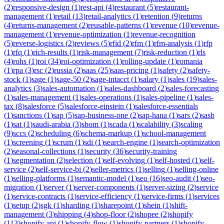
(
2
)
responsive-design
(
1
)
rest-api
(
4
)
restaurant
(
5
)
restaurant-
management
(
1
)
retail
(
13
)
retail-analytics
(
1
)
retention
(
9
)
returns
(
4
)
returns-management
(
2
)
reusable-patterns
(
1
)
revenue
(
10
)
revenue-
management
(
1
)
revenue-optimization
(
1
)
revenue-recognition
(
5
)
reverse-logistics
(
2
)
reviews
(
5
)
rfid
(
2
)
rfm
(
1
)
rfm-analysis
(
1
)
rfp
(
1
)
rfq
(
1
)
rich-results
(
1
)
risk-management
(
7
)
risk-reduction
(
1
)
rls
(
4
)
rohs
(
1
)
roi
(
34
)
roi-optimization
(
1
)
rolling-update
(
1
)
romania
(
1
)
rpa
(
3
)
rsc
(
2
)
russia
(
2
)
saas
(
25
)
saas-pricing
(
1
)
safety
(
2
)
safety-
stock
(
1
)
sage
(
1
)
sage-50
(
2
)
sage-intacct
(
1
)
salary
(
1
)
sales
(
19
)
sales-
analytics
(
3
)
sales-automation
(
1
)
sales-dashboard
(
2
)
sales-forecasting
(
1
)
sales-management
(
1
)
sales-operations
(
1
)
sales-pipeline
(
1
)
sales-
tax
(
8
)
salesforce
(
5
)
salesforce-einstein
(
1
)
salesforce-essentials
(
1
)
sanctions
(
1
)
sap
(
5
)
sap-business-one
(
2
)
sap-hana
(
1
)
sars
(
2
)
sasb
(
1
)
sat
(
1
)
saudi-arabia
(
3
)
sbom
(
1
)
scada
(
1
)
scalability
(
3
)
scaling
(
9
)
sccs
(
2
)
scheduling
(
6
)
schema-markup
(
1
)
school-management
(
1
)
screening
(
1
)
scrum
(
1
)
sdi
(
1
)
search-engine
(
1
)
search-optimization
(
2
)
seasonal-collections
(
1
)
security
(
36
)
security-training
(
1
)
segmentation
(
2
)
selection
(
1
)
self-evolving
(
1
)
self-hosted
(
1
)
self-
service
(
2
)
self-service-bi
(
2
)
seller-metrics
(
1
)
selling
(
1
)
selling-online
(
1
)
selling-platforms
(
1
)
semantic-model
(
1
)
seo
(
16
)
seo-audit
(
1
)
seo-
migration
(
1
)
server
(
1
)
server-components
(
1
)
server-sizing
(
2
)
service
(
1
)
service-contracts
(
1
)
service-efficiency
(
1
)
service-firms
(
1
)
services
(
1
)
setup
(
2
)
sgk
(
1
)
sharding
(
1
)
sharepoint
(
1
)
shein
(
1
)
shift-
management
(
3
)
shipping
(
4
)
shop-floor
(
2
)
shopee
(
2
)
shopify
(
113
)
shopify-api
(
1
)
shopify-flow
(
1
)
shopify-partners
(
1
)
shopify-