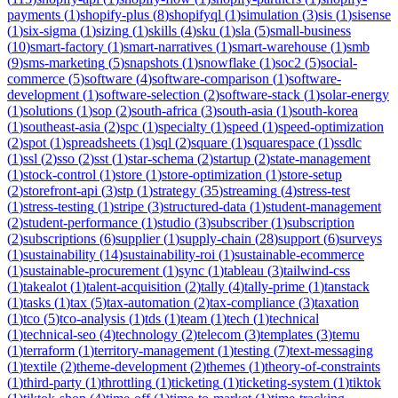
payments
(
1
)
shopify-plus
(
8
)
shopifyql
(
1
)
simulation
(
3
)
sis
(
1
)
sisense
(
1
)
six-sigma
(
1
)
sizing
(
1
)
skills
(
4
)
sku
(
1
)
sla
(
5
)
small-business
(
10
)
smart-factory
(
1
)
smart-narratives
(
1
)
smart-warehouse
(
1
)
smb
(
9
)
sms-marketing
(
5
)
snapshots
(
1
)
snowflake
(
1
)
soc2
(
5
)
social-
commerce
(
5
)
software
(
4
)
software-comparison
(
1
)
software-
development
(
1
)
software-selection
(
2
)
software-stack
(
1
)
solar-energy
(
1
)
solutions
(
1
)
sop
(
2
)
south-africa
(
3
)
south-asia
(
1
)
south-korea
(
1
)
southeast-asia
(
2
)
spc
(
1
)
specialty
(
1
)
speed
(
1
)
speed-optimization
(
2
)
spot
(
1
)
spreadsheets
(
1
)
sql
(
2
)
square
(
1
)
squarespace
(
1
)
ssdlc
(
1
)
ssl
(
2
)
sso
(
2
)
sst
(
1
)
star-schema
(
2
)
startup
(
2
)
state-management
(
1
)
stock-control
(
1
)
store
(
1
)
store-optimization
(
1
)
store-setup
(
2
)
storefront-api
(
3
)
stp
(
1
)
strategy
(
35
)
streaming
(
4
)
stress-test
(
1
)
stress-testing
(
1
)
stripe
(
3
)
structured-data
(
1
)
student-management
(
2
)
student-performance
(
1
)
studio
(
3
)
subscriber
(
1
)
subscription
(
2
)
subscriptions
(
6
)
supplier
(
1
)
supply-chain
(
28
)
support
(
6
)
surveys
(
1
)
sustainability
(
14
)
sustainability-roi
(
1
)
sustainable-ecommerce
(
1
)
sustainable-procurement
(
1
)
sync
(
1
)
tableau
(
3
)
tailwind-css
(
1
)
takealot
(
1
)
talent-acquisition
(
2
)
tally
(
4
)
tally-prime
(
1
)
tanstack
(
1
)
tasks
(
1
)
tax
(
5
)
tax-automation
(
2
)
tax-compliance
(
3
)
taxation
(
1
)
tco
(
5
)
tco-analysis
(
1
)
tds
(
1
)
team
(
1
)
tech
(
1
)
technical
(
1
)
technical-seo
(
4
)
technology
(
2
)
telecom
(
3
)
templates
(
3
)
temu
(
1
)
terraform
(
1
)
territory-management
(
1
)
testing
(
7
)
text-messaging
(
1
)
textile
(
2
)
theme-development
(
2
)
themes
(
1
)
theory-of-constraints
(
1
)
third-party
(
1
)
throttling
(
1
)
ticketing
(
1
)
ticketing-system
(
1
)
tiktok