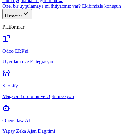
Tüm uygulamaları görüntüle
→
Özel bir uygulamaya mı ihtiyacınız var? Ekibimizle konuşun
→
Hizmetler
Platformlar
Odoo ERP'si
Uygulama ve Entegrasyon
Shopify
Magaza Kurulumu ve Optimizasyon
OpenClaw AI
Yapay Zeka Ajan Dagitimi