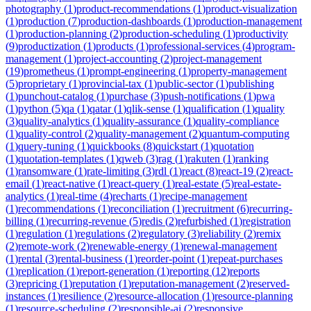
photography
(
1
)
product-recommendations
(
1
)
product-visualization
(
1
)
production
(
7
)
production-dashboards
(
1
)
production-management
(
1
)
production-planning
(
2
)
production-scheduling
(
1
)
productivity
(
9
)
productization
(
1
)
products
(
1
)
professional-services
(
4
)
program-
management
(
1
)
project-accounting
(
2
)
project-management
(
19
)
prometheus
(
1
)
prompt-engineering
(
1
)
property-management
(
5
)
proprietary
(
1
)
provincial-tax
(
1
)
public-sector
(
1
)
publishing
(
1
)
punchout-catalog
(
1
)
purchase
(
3
)
push-notifications
(
1
)
pwa
(
1
)
python
(
5
)
qa
(
1
)
qatar
(
1
)
qlik-sense
(
1
)
qualification
(
1
)
quality
(
3
)
quality-analytics
(
1
)
quality-assurance
(
1
)
quality-compliance
(
1
)
quality-control
(
2
)
quality-management
(
2
)
quantum-computing
(
1
)
query-tuning
(
1
)
quickbooks
(
8
)
quickstart
(
1
)
quotation
(
1
)
quotation-templates
(
1
)
qweb
(
3
)
rag
(
1
)
rakuten
(
1
)
ranking
(
1
)
ransomware
(
1
)
rate-limiting
(
3
)
rdl
(
1
)
react
(
8
)
react-19
(
2
)
react-
email
(
1
)
react-native
(
1
)
react-query
(
1
)
real-estate
(
5
)
real-estate-
analytics
(
1
)
real-time
(
4
)
recharts
(
1
)
recipe-management
(
1
)
recommendations
(
1
)
reconciliation
(
1
)
recruitment
(
6
)
recurring-
billing
(
1
)
recurring-revenue
(
5
)
redis
(
2
)
refurbished
(
1
)
registration
(
1
)
regulation
(
1
)
regulations
(
2
)
regulatory
(
3
)
reliability
(
2
)
remix
(
2
)
remote-work
(
2
)
renewable-energy
(
1
)
renewal-management
(
1
)
rental
(
3
)
rental-business
(
1
)
reorder-point
(
1
)
repeat-purchases
(
1
)
replication
(
1
)
report-generation
(
1
)
reporting
(
12
)
reports
(
3
)
repricing
(
1
)
reputation
(
1
)
reputation-management
(
2
)
reserved-
instances
(
1
)
resilience
(
2
)
resource-allocation
(
1
)
resource-planning
(
1
)
resource-scheduling
(
2
)
responsible-ai
(
2
)
responsive