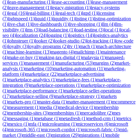
(
1
)
lean-manufacturing
(
1
)
lease-accounting
(
1
)
lease-management
(
2
)
leave-management
(
1
)
legacy-migration
(
1
)
legacy-systems
(
1
)
legal
(
16
)
legal-billing
(
1
)
legal-tech
(
1
)
lgpd
(
1
)
licensing
(
7
)
lightspeed
(
1
)
liquid
(
1
)
liquidity
(
1
)
listing
(
1
)
listing-optimization
(
1
)
live-chat
(
1
)
live-dashboards
(
1
)
live-shopping
(
1
)
llm
(
4
)
llm-
visibility
(
1
)
lms
(
3
)
load-balancing
(
1
)
load-testing
(
3
)
local
(
1
)
local-
seo
(
4
)
localization
(
24
)
logging
(
1
)
logistics
(
14
)
logistics-analytics
(
1
)
lohnsteuer
(
1
)
looker
(
2
)
looker-studio
(
2
)
lot-tracking
(
1
)
low-code
(
6
)
loyalty
(
3
)
loyalty-programs
(
2
)
ltv
(
1
)
mach
(
1
)
mach-architecture
(
1
)
machine-learning
(
13
)
magento
(
4
)
mailchimp
(
1
)
maintenance
(
4
)
make-or-buy
(
1
)
making-tax-digital
(
1
)
malaysia
(
1
)
managed-
services
(
1
)
management
(
1
)
manufacturing
(
53
)
margins
(
2
)
market-
analysis
(
1
)
marketing
(
10
)
marketing-automation
(
11
)
marketing-
platform
(
4
)
marketplace
(
22
)
marketplace-advertising
(
1
)
marketplace-analytics
(
1
)
marketplace-fees
(
1
)
marketplace-
integration
(
9
)
marketplace-operations
(
1
)
marketplace-optimization
(
1
)
marketplace-performance
(
1
)
marketplace-seller-operations
(
17
)
marketplace-selling
(
9
)
marketplace-strategy
(
1
)
markets
(
1
)
markets-pro
(
1
)
master-data
(
1
)
matter-management
(
1
)
mcommerce
(
2
)
measurement
(
1
)
media
(
3
)
medical-device
(
1
)
membership
(
2
)
membership-sites
(
3
)
memberships
(
1
)
mercadolibre
(
2
)
mes
(
2
)
messaging
(
1
)
metabase
(
1
)
metasfresh
(
1
)
method-crm
(
1
)
metrics
(
2
)
mexico
(
1
)
mfa
(
1
)
microlearning
(
1
)
microservices
(
6
)
microsoft
(
4
)
microsoft-365
(
1
)
microsoft-copilot
(
1
)
microsoft-fabric
(
3
)
mid-
market
(
3
)
middle-east
(
3
)
migration
(
29
)
migrations
(
1
)
mobile