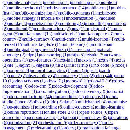
(
1
)
mobile-analytics
(
1
)
mobile-app
(
1
)
mobile-apps
(
1
)
mobile-bi
(
1
)
mobile-checkout
(
1
)
mobile-commerce
(
14
)
mobile-cro
(
1
)
mobile-
first
(
1
)
mobile-optimization
(
1
)
mobile-payments
(
1
)
mobile-seo
(
1
)
mobile-strategy
(
1
)
mobile-ux
(
1
)
modernization
(
1
)
modules
(
2
)
monday
(
3
)
monetization
(
2
)
monitoring
(
8
)
monolith
(
1
)
monorepo
(
2
)
month-end
(
1
)
month-end-close
(
2
)
mps
(
1
)
mrp
(
6
)
mtd
(
1
)
multi-
agent
(
5
)
multi-channel
(
13
)
multi-cloud
(
1
)
multi-company
(
3
)
multi-
country
(
2
)
multi-currency
(
6
)
multi-entity
(
2
)
multi-location
(
4
)
multi-
market
(
1
)
multi-marketplace
(
1
)
multi-tenancy
(
1
)
multi-tenant
(
4
)
multilingual
(
1
)
myinvois
(
1
)
n8n
(
1
)
native-app
(
1
)
natural-
language
(
2
)
ndpr
(
1
)
nearshoring
(
1
)
nestjs
(
5
)
netsuite
(
5
)
network-
operations
(
1
)
new-features
(
3
)
next-intl
(
1
)
next-js
(
1
)
nextjs
(
4
)
nexus
(
2
)
nfe
(
1
)
nginx
(
1
)
nigeria
(
3
)
nis2
(
1
)
nist
(
1
)
nlp
(
1
)
no-code
(
6
)
nodejs
(
1
)
nonprofit
(
4
)
nonprofit-analytics
(
1
)
noon
(
2
)
nps
(
1
)
oauth
(
1
)
oauth2
(
2
)
observability
(
4
)
occupancy
(
1
)
ocr
(
2
)
odoo
(
446
)
odoo
19
(
1
)
odoo versions
(
1
)
odoo-17
(
1
)
odoo-18
(
1
)
odoo-19
(
16
)
odoo-
accounting
(
6
)
odoo-crm
(
5
)
odoo-development
(
8
)
odoo-
implementation
(
1
)
odoo-integration
(
1
)
odoo-inventory
(
5
)
odoo-iot
(
1
)
odoo-manufacturing
(
4
)
odoo-modules
(
1
)
odoo-pos
(
1
)
odoo-
studio
(
1
)
oee
(
2
)
ofbiz
(
1
)
oidc
(
2
)
okrs
(
1
)
omnichannel
(
4
)
on-premise
(
1
)
on-premises
(
1
)
onboarding
(
6
)
online-courses
(
2
)
online-learning
(
2
)
online-reputation
(
1
)
online-store-2.0
(
1
)
open-source
(
6
)
open-
source-bi
(
1
)
open-source-erp
(
13
)
openai
(
1
)
openclaw
(
85
)
operations
(
6
)
optimization
(
21
)
orchestration
(
6
)
order-accuracy
(
1
)
order-
management
(
2
)
order-routing
(
1
)
orders
(
1
)
organizational-change