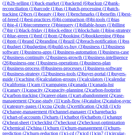
(
1
)
b2b-selling
(
1
)
back-market
(
1
)
backend
(
6
)
backup
(
2
)
bank-
reconciliation
(
1
)
barcode
(
1
)
bas
(
1
)
batch-processing
(
1
)
batch-
tracking
(
2
)
bcrs
(
1
)
beauty
(
1
)
bee
(
1
)
benchmarks
(
1
)
benefits
(
1
)
best-
of-breed
(
1
)
best-practices
(
6
)
bi-comparison
(
8
)
bi-tools
(
1
)
bias
(
1
)
big-4
(
1
)
bigcommerce
(
3
)
bigquery
(
1
)
billable-hours
(
1
)
billing
(
7
)
bir
(
1
)
black-friday
(
1
)
block-editor
(
1
)
blockchain
(
1
)
blog-strategy
(
1
)
blue-green
(
1
)
bmf
(
1
)
bom
(
2
)
booking
(
5
)
bookkeeping
(
9
)
bpa
(
1
)
bpm
(
1
)
brand
(
2
)
branding
(
1
)
brazil
(
2
)
breach-notification
(
1
)
bss
(
1
)
budget
(
3
)
budgeting
(
6
)
build-vs-buy
(
3
)
business
(
13
)
business
software
(
1
)
business-apps
(
1
)
business-automation
(
1
)
business-case
(
2
)
business-continuity
(
2
)
business-growth
(
1
)
business-intelligence
(
26
)
business-one
(
1
)
business-operations
(
1
)
business-plan
(
1
)
business-process
(
8
)
business-processes
(
1
)
business-software
(
1
)
business-strategy
(
12
)
business-tools
(
2
)
buyer-portal
(
1
)
buyers-
guide
(
1
)
caching
(
6
)
calculation-groups
(
1
)
calculators
(
1
)
calendar
(
3
)
california
(
1
)
cam
(
1
)
campaigns
(
4
)
canada
(
1
)
canada-hst
(
1
)
canary
(
1
)
capacity
(
2
)
capacity-planning
(
2
)
carbon-footprint
(
2
)
carbon-tracking
(
3
)
career-plans
(
1
)
cart-abandonment
(
2
)
case-
management
(
2
)
case-study
(
11
)
cash-flow
(
4
)
catalog
(
2
)
catalog-sync
(
1
)
category-pages
(
1
)
ccpa
(
2
)
cdn
(
2
)
certification
(
2
)
cfdi
(
1
)
cfo
(
2
)
change-management
(
6
)
channel-manager
(
1
)
chargebacks
(
1
)
chart-of-accounts
(
3
)
charts
(
1
)
chatbot
(
6
)
chatbots
(
1
)
chatgpt
(
2
)
cheat-sheet
(
1
)
checklist
(
7
)
checkout
(
2
)
checkout-optimization
(
2
)
chemical
(
2
)
china
(
1
)
churn
(
1
)
churn-management
(
1
)
churn-
prediction
(
2
)
churn-reduction
(
1
)
ci-cd
(
7
)
cicd
(
1
)
cin7
(
1
)
circular-