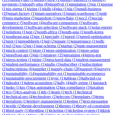
payments
(
1
)
shopify-plus
(
8
)
shopifyql
(
1
)
simulation
(
3
)
sis
(
1
)
sisense
(
1
)
six-sigma
(
1
)
sizing
(
1
)
skills
(
4
)
sku
(
1
)
sla
(
5
)
small-business
(
10
)
smart-factory
(
1
)
smart-narratives
(
1
)
smart-warehouse
(
1
)
smb
(
9
)
sms-marketing
(
5
)
snapshots
(
1
)
snowflake
(
1
)
soc2
(
5
)
social-
commerce
(
5
)
software
(
4
)
software-comparison
(
1
)
software-
development
(
1
)
software-selection
(
2
)
software-stack
(
1
)
solar-energy
(
1
)
solutions
(
1
)
sop
(
2
)
south-africa
(
3
)
south-asia
(
1
)
south-korea
(
1
)
southeast-asia
(
2
)
spc
(
1
)
specialty
(
1
)
speed
(
1
)
speed-optimization
(
2
)
spot
(
1
)
spreadsheets
(
1
)
sql
(
2
)
square
(
1
)
squarespace
(
1
)
ssdlc
(
1
)
ssl
(
2
)
sso
(
2
)
sst
(
1
)
star-schema
(
2
)
startup
(
2
)
state-management
(
1
)
stock-control
(
1
)
store
(
1
)
store-optimization
(
1
)
store-setup
(
2
)
storefront-api
(
3
)
stp
(
1
)
strategy
(
35
)
streaming
(
4
)
stress-test
(
1
)
stress-testing
(
1
)
stripe
(
3
)
structured-data
(
1
)
student-management
(
2
)
student-performance
(
1
)
studio
(
3
)
subscriber
(
1
)
subscription
(
2
)
subscriptions
(
6
)
supplier
(
1
)
supply-chain
(
28
)
support
(
6
)
surveys
(
1
)
sustainability
(
14
)
sustainability-roi
(
1
)
sustainable-ecommerce
(
1
)
sustainable-procurement
(
1
)
sync
(
1
)
tableau
(
3
)
tailwind-css
(
1
)
takealot
(
1
)
talent-acquisition
(
2
)
tally
(
4
)
tally-prime
(
1
)
tanstack
(
1
)
tasks
(
1
)
tax
(
5
)
tax-automation
(
2
)
tax-compliance
(
3
)
taxation
(
1
)
tco
(
5
)
tco-analysis
(
1
)
tds
(
1
)
team
(
1
)
tech
(
1
)
technical
(
1
)
technical-seo
(
4
)
technology
(
2
)
telecom
(
3
)
templates
(
3
)
temu
(
1
)
terraform
(
1
)
territory-management
(
1
)
testing
(
7
)
text-messaging
(
1
)
textile
(
2
)
theme-development
(
2
)
themes
(
1
)
theory-of-constraints
(
1
)
third-party
(
1
)
throttling
(
1
)
ticketing
(
1
)
ticketing-system
(
1
)
tiktok