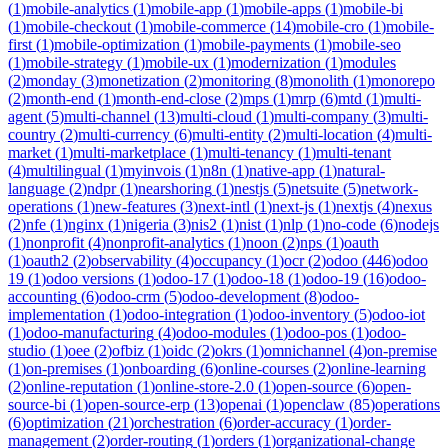
(
1
)
mobile-analytics
(
1
)
mobile-app
(
1
)
mobile-apps
(
1
)
mobile-bi
(
1
)
mobile-checkout
(
1
)
mobile-commerce
(
14
)
mobile-cro
(
1
)
mobile-
first
(
1
)
mobile-optimization
(
1
)
mobile-payments
(
1
)
mobile-seo
(
1
)
mobile-strategy
(
1
)
mobile-ux
(
1
)
modernization
(
1
)
modules
(
2
)
monday
(
3
)
monetization
(
2
)
monitoring
(
8
)
monolith
(
1
)
monorepo
(
2
)
month-end
(
1
)
month-end-close
(
2
)
mps
(
1
)
mrp
(
6
)
mtd
(
1
)
multi-
agent
(
5
)
multi-channel
(
13
)
multi-cloud
(
1
)
multi-company
(
3
)
multi-
country
(
2
)
multi-currency
(
6
)
multi-entity
(
2
)
multi-location
(
4
)
multi-
market
(
1
)
multi-marketplace
(
1
)
multi-tenancy
(
1
)
multi-tenant
(
4
)
multilingual
(
1
)
myinvois
(
1
)
n8n
(
1
)
native-app
(
1
)
natural-
language
(
2
)
ndpr
(
1
)
nearshoring
(
1
)
nestjs
(
5
)
netsuite
(
5
)
network-
operations
(
1
)
new-features
(
3
)
next-intl
(
1
)
next-js
(
1
)
nextjs
(
4
)
nexus
(
2
)
nfe
(
1
)
nginx
(
1
)
nigeria
(
3
)
nis2
(
1
)
nist
(
1
)
nlp
(
1
)
no-code
(
6
)
nodejs
(
1
)
nonprofit
(
4
)
nonprofit-analytics
(
1
)
noon
(
2
)
nps
(
1
)
oauth
(
1
)
oauth2
(
2
)
observability
(
4
)
occupancy
(
1
)
ocr
(
2
)
odoo
(
446
)
odoo
19
(
1
)
odoo versions
(
1
)
odoo-17
(
1
)
odoo-18
(
1
)
odoo-19
(
16
)
odoo-
accounting
(
6
)
odoo-crm
(
5
)
odoo-development
(
8
)
odoo-
implementation
(
1
)
odoo-integration
(
1
)
odoo-inventory
(
5
)
odoo-iot
(
1
)
odoo-manufacturing
(
4
)
odoo-modules
(
1
)
odoo-pos
(
1
)
odoo-
studio
(
1
)
oee
(
2
)
ofbiz
(
1
)
oidc
(
2
)
okrs
(
1
)
omnichannel
(
4
)
on-premise
(
1
)
on-premises
(
1
)
onboarding
(
6
)
online-courses
(
2
)
online-learning
(
2
)
online-reputation
(
1
)
online-store-2.0
(
1
)
open-source
(
6
)
open-
source-bi
(
1
)
open-source-erp
(
13
)
openai
(
1
)
openclaw
(
85
)
operations
(
6
)
optimization
(
21
)
orchestration
(
6
)
order-accuracy
(
1
)
order-
management
(
2
)
order-routing
(
1
)
orders
(
1
)
organizational-change