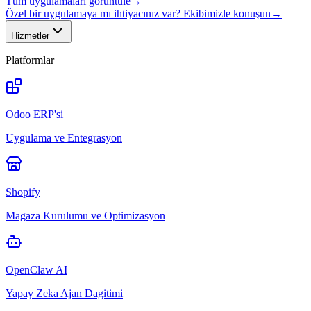
Tüm uygulamaları görüntüle
→
Özel bir uygulamaya mı ihtiyacınız var? Ekibimizle konuşun
→
Hizmetler
Platformlar
Odoo ERP'si
Uygulama ve Entegrasyon
Shopify
Magaza Kurulumu ve Optimizasyon
OpenClaw AI
Yapay Zeka Ajan Dagitimi