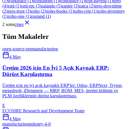
(
1
)
workplace
(
1
)
workshops
(
1
)
workspace
(
1
)
wps-payroll
(
1
)
xero
(
4
)
xml
(
1
)
xml-rpc
(
3
)
zalando
(
5
)
zapier
(
3
)
zatca
(
2
)
zero-downtime
(
2
)
zero-trust
(
3
)
zoho
(
2
)
zoho-books
(
1
)
zoho-crm
(
1
)
zoho-inventory
(
1
)
zoho-one
(
1
)
zustand
(
1
)
2 sonuç
mes
Tüm Makaleler
open-source-erp
manufacturing
4 May
Üretim 2026 için En İyi 5 Açık Kaynak ERP:
Dürüst Karşılaştırma
Üretim için en iyi açık kaynaklı ERP'ler: Odoo, ERPNext, Tryton,
metasfresh, iDempiere — MRP, BOM, MES, üretim bölümü ve
PLM özelliklerinin dürüst karşılaştırması.
E
ECOSIRE Research and Development Team
4 May
manufacturing
industry-4-0