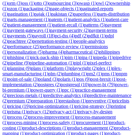
(
1
)
orm
(
3
)
oss
(
1
)
otto
(
3
)
outsourcing
(
3
)
owasp
(
1
)
owl
(
2
)
ownership
(
1
)
ozon
(
1
)
packaging
(
2
)
page-objects
(
1
)
paginated-reports
(
1
)
pagination
(
1
)
pajak
(
1
)
pakistan
(
2
)
paperless
(
1
)
parts-distribution
(
1
)
parts-management
(
1
)
patents
(
1
)
patient-analytics
(
1
)
patient-care
(
2
)
patient-management
(
1
)
patient-recall
(
1
)
patterns
(
5
)
payment
(
1
)
payment-gateways
(
1
)
payment-security
(
2
)
payment-terms
(
1
)
payments
(
5
)
payroll
(
18
)
pci-dss
(
4
)
pdf
(
2
)
pdfkit
(
1
)
pdpl
(
2
)
peachtree
(
2
)
penetration-testing
(
1
)
people-analytics
(
2
)
performance
(
25
)
performance-review
(
1
)
permissions
(
1
)
personalization
(
5
)
pharma
(
4
)
pharmaceutical
(
2
)
philippines
(
1
)
phishing
(
1
)
pick-pack-ship
(
1
)
pim
(
1
)
pipa
(
1
)
pipeda
(
1
)
pipedrive
(
2
)
pipeline
(
9
)
pipeline-automation
(
1
)
pipl
(
1
)
pixel-perfect
(
1
)
planning
(
9
)
plans
(
1
)
platform
(
3
)
playwright
(
2
)
plex
(
1
)
plex-
smart-manufacturing
(
1
)
plm
(
2
)
plumbing
(
1
)
pm2
(
1
)
pms
(
1
)
pnpm
(
1
)
point-of-sale
(
3
)
poland
(
3
)
polaris
(
1
)
pos
(
9
)
post-brexit
(
1
)
post-
implementation
(
2
)
postgres
(
2
)
postgresql
(
10
)
power-bi
(
79
)
power-
bi-premium
(
1
)
power-query
(
1
)
ppc
(
1
)
practice-management
(
2
)
precious-metals
(
1
)
predictive-analytics
(
4
)
predictive-maintenance
(
2
)
premium
(
2
)
preparation
(
1
)
prestashop
(
1
)
preventive
(
1
)
pricelists
(
1
)
pricing
(
19
)
pricing-optimization
(
1
)
pricing-strategy
(
3
)
printing
(
1
)
prisma
(
1
)
privacy
(
12
)
privacy-act
(
1
)
privacy-by-design
(
1
)
process
(
2
)
process-improvement
(
1
)
process-management
(
1
)
process-mining
(
1
)
process-safety
(
1
)
procurement
(
11
)
product-
costing
(
1
)
product-descriptions
(
1
)
product-management
(
2
)
product-
mapping
(
1
)
product-optimization
(
1
)
product-pages
(
1
)
product-