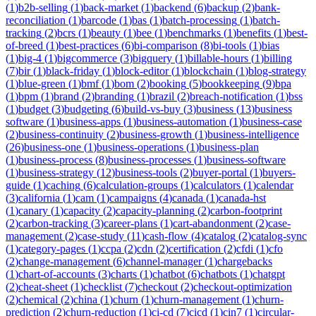
(
1
)
b2b-selling
(
1
)
back-market
(
1
)
backend
(
6
)
backup
(
2
)
bank-
reconciliation
(
1
)
barcode
(
1
)
bas
(
1
)
batch-processing
(
1
)
batch-
tracking
(
2
)
bcrs
(
1
)
beauty
(
1
)
bee
(
1
)
benchmarks
(
1
)
benefits
(
1
)
best-
of-breed
(
1
)
best-practices
(
6
)
bi-comparison
(
8
)
bi-tools
(
1
)
bias
(
1
)
big-4
(
1
)
bigcommerce
(
3
)
bigquery
(
1
)
billable-hours
(
1
)
billing
(
7
)
bir
(
1
)
black-friday
(
1
)
block-editor
(
1
)
blockchain
(
1
)
blog-strategy
(
1
)
blue-green
(
1
)
bmf
(
1
)
bom
(
2
)
booking
(
5
)
bookkeeping
(
9
)
bpa
(
1
)
bpm
(
1
)
brand
(
2
)
branding
(
1
)
brazil
(
2
)
breach-notification
(
1
)
bss
(
1
)
budget
(
3
)
budgeting
(
6
)
build-vs-buy
(
3
)
business
(
13
)
business
software
(
1
)
business-apps
(
1
)
business-automation
(
1
)
business-case
(
2
)
business-continuity
(
2
)
business-growth
(
1
)
business-intelligence
(
26
)
business-one
(
1
)
business-operations
(
1
)
business-plan
(
1
)
business-process
(
8
)
business-processes
(
1
)
business-software
(
1
)
business-strategy
(
12
)
business-tools
(
2
)
buyer-portal
(
1
)
buyers-
guide
(
1
)
caching
(
6
)
calculation-groups
(
1
)
calculators
(
1
)
calendar
(
3
)
california
(
1
)
cam
(
1
)
campaigns
(
4
)
canada
(
1
)
canada-hst
(
1
)
canary
(
1
)
capacity
(
2
)
capacity-planning
(
2
)
carbon-footprint
(
2
)
carbon-tracking
(
3
)
career-plans
(
1
)
cart-abandonment
(
2
)
case-
management
(
2
)
case-study
(
11
)
cash-flow
(
4
)
catalog
(
2
)
catalog-sync
(
1
)
category-pages
(
1
)
ccpa
(
2
)
cdn
(
2
)
certification
(
2
)
cfdi
(
1
)
cfo
(
2
)
change-management
(
6
)
channel-manager
(
1
)
chargebacks
(
1
)
chart-of-accounts
(
3
)
charts
(
1
)
chatbot
(
6
)
chatbots
(
1
)
chatgpt
(
2
)
cheat-sheet
(
1
)
checklist
(
7
)
checkout
(
2
)
checkout-optimization
(
2
)
chemical
(
2
)
china
(
1
)
churn
(
1
)
churn-management
(
1
)
churn-
prediction
(
2
)
churn-reduction
(
1
)
ci-cd
(
7
)
cicd
(
1
)
cin7
(
1
)
circular-