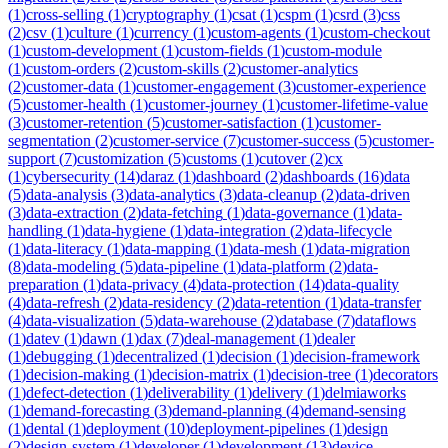
(
1
)
cross-selling
(
1
)
cryptography
(
1
)
csat
(
1
)
cspm
(
1
)
csrd
(
3
)
css
(
2
)
csv
(
1
)
culture
(
1
)
currency
(
1
)
custom-agents
(
1
)
custom-checkout
(
1
)
custom-development
(
1
)
custom-fields
(
1
)
custom-module
(
1
)
custom-orders
(
2
)
custom-skills
(
2
)
customer-analytics
(
2
)
customer-data
(
1
)
customer-engagement
(
3
)
customer-experience
(
5
)
customer-health
(
1
)
customer-journey
(
1
)
customer-lifetime-value
(
3
)
customer-retention
(
5
)
customer-satisfaction
(
1
)
customer-
segmentation
(
2
)
customer-service
(
7
)
customer-success
(
5
)
customer-
support
(
7
)
customization
(
5
)
customs
(
1
)
cutover
(
2
)
cx
(
1
)
cybersecurity
(
14
)
daraz
(
1
)
dashboard
(
2
)
dashboards
(
16
)
data
(
5
)
data-analysis
(
3
)
data-analytics
(
3
)
data-cleanup
(
2
)
data-driven
(
3
)
data-extraction
(
2
)
data-fetching
(
1
)
data-governance
(
1
)
data-
handling
(
1
)
data-hygiene
(
1
)
data-integration
(
2
)
data-lifecycle
(
1
)
data-literacy
(
1
)
data-mapping
(
1
)
data-mesh
(
1
)
data-migration
(
8
)
data-modeling
(
5
)
data-pipeline
(
1
)
data-platform
(
2
)
data-
preparation
(
1
)
data-privacy
(
4
)
data-protection
(
14
)
data-quality
(
4
)
data-refresh
(
2
)
data-residency
(
2
)
data-retention
(
1
)
data-transfer
(
4
)
data-visualization
(
5
)
data-warehouse
(
2
)
database
(
7
)
dataflows
(
1
)
datev
(
1
)
dawn
(
1
)
dax
(
7
)
deal-management
(
1
)
dealer
(
1
)
debugging
(
1
)
decentralized
(
1
)
decision
(
1
)
decision-framework
(
1
)
decision-making
(
1
)
decision-matrix
(
1
)
decision-tree
(
1
)
decorators
(
1
)
defect-detection
(
1
)
deliverability
(
1
)
delivery
(
1
)
delmiaworks
(
1
)
demand-forecasting
(
3
)
demand-planning
(
4
)
demand-sensing
(
1
)
dental
(
1
)
deployment
(
10
)
deployment-pipelines
(
1
)
design
(
2
)
design-system
(
1
)
developer
(
1
)
development
(
13
)
device-