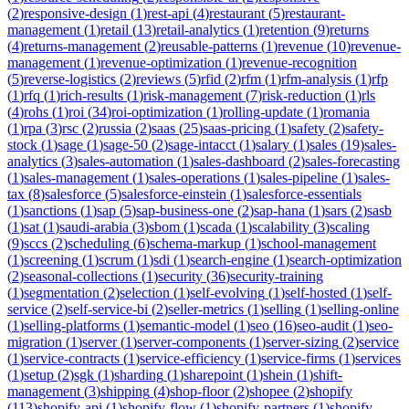
(
2
)
responsive-design
(
1
)
rest-api
(
4
)
restaurant
(
5
)
restaurant-
management
(
1
)
retail
(
13
)
retail-analytics
(
1
)
retention
(
9
)
returns
(
4
)
returns-management
(
2
)
reusable-patterns
(
1
)
revenue
(
10
)
revenue-
management
(
1
)
revenue-optimization
(
1
)
revenue-recognition
(
5
)
reverse-logistics
(
2
)
reviews
(
5
)
rfid
(
2
)
rfm
(
1
)
rfm-analysis
(
1
)
rfp
(
1
)
rfq
(
1
)
rich-results
(
1
)
risk-management
(
7
)
risk-reduction
(
1
)
rls
(
4
)
rohs
(
1
)
roi
(
34
)
roi-optimization
(
1
)
rolling-update
(
1
)
romania
(
1
)
rpa
(
3
)
rsc
(
2
)
russia
(
2
)
saas
(
25
)
saas-pricing
(
1
)
safety
(
2
)
safety-
stock
(
1
)
sage
(
1
)
sage-50
(
2
)
sage-intacct
(
1
)
salary
(
1
)
sales
(
19
)
sales-
analytics
(
3
)
sales-automation
(
1
)
sales-dashboard
(
2
)
sales-forecasting
(
1
)
sales-management
(
1
)
sales-operations
(
1
)
sales-pipeline
(
1
)
sales-
tax
(
8
)
salesforce
(
5
)
salesforce-einstein
(
1
)
salesforce-essentials
(
1
)
sanctions
(
1
)
sap
(
5
)
sap-business-one
(
2
)
sap-hana
(
1
)
sars
(
2
)
sasb
(
1
)
sat
(
1
)
saudi-arabia
(
3
)
sbom
(
1
)
scada
(
1
)
scalability
(
3
)
scaling
(
9
)
sccs
(
2
)
scheduling
(
6
)
schema-markup
(
1
)
school-management
(
1
)
screening
(
1
)
scrum
(
1
)
sdi
(
1
)
search-engine
(
1
)
search-optimization
(
2
)
seasonal-collections
(
1
)
security
(
36
)
security-training
(
1
)
segmentation
(
2
)
selection
(
1
)
self-evolving
(
1
)
self-hosted
(
1
)
self-
service
(
2
)
self-service-bi
(
2
)
seller-metrics
(
1
)
selling
(
1
)
selling-online
(
1
)
selling-platforms
(
1
)
semantic-model
(
1
)
seo
(
16
)
seo-audit
(
1
)
seo-
migration
(
1
)
server
(
1
)
server-components
(
1
)
server-sizing
(
2
)
service
(
1
)
service-contracts
(
1
)
service-efficiency
(
1
)
service-firms
(
1
)
services
(
1
)
setup
(
2
)
sgk
(
1
)
sharding
(
1
)
sharepoint
(
1
)
shein
(
1
)
shift-
management
(
3
)
shipping
(
4
)
shop-floor
(
2
)
shopee
(
2
)
shopify
(
113
)
shopify-api
(
1
)
shopify-flow
(
1
)
shopify-partners
(
1
)
shopify-