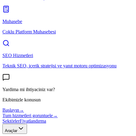
Muhasebe
Coklu Platform Muhasebesi
SEO Hizmetleri
Teknik SEO, içerik stratejisi ve yanıt motoru optimizasyonu
Yardima mi ihtiyaciniz var?
Ekibimizle konusun
Başlayın
→
Tum hizmetleri goruntuele
→
Sektörler
Fiyatlandırma
Araçlar