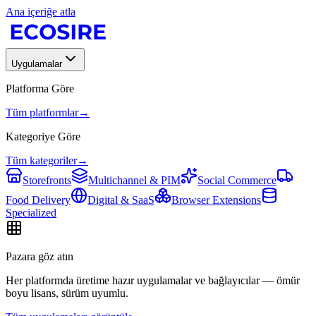
Ana içeriğe atla
Uygulamalar
Platforma Göre
Tüm platformlar
→
Kategoriye Göre
Tüm kategoriler
→
Storefronts
Multichannel & PIM
Social Commerce
Food Delivery
Digital & SaaS
Browser Extensions
Specialized
Pazara göz atın
Her platformda üretime hazır uygulamalar ve bağlayıcılar — ömür
boyu lisans, sürüm uyumlu.