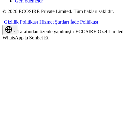
Geri ödemeler
©
2026
ECOSIRE Private Limited. Tüm hakları saklıdır.
·
Gizlilik Politikası
·
Hizmet Şartları
·
İade Politikası
Tarafından özenle yapılmıştır
ECOSIRE Özel Limited
tr
WhatsApp'ta Sohbet Et