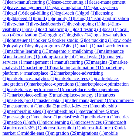
(
1
)
lean-manufacturing
(
1
)
lease-accounting
(
1
)
lease-management
(
2
)
leave-management
(
1
)
legacy-migration
(
1
)
legacy-systems
(
1
)
legal
(
16
)
legal-billing
(
1
)
legal-tech
(
1
)
lgpd
(
1
)
licensing
(
7
)
lightspeed
(
1
)
liquid
(
1
)
liquidity
(
1
)
listing
(
1
)
listing-optimization
(
1
)
live-chat
(
1
)
live-dashboards
(
1
)
live-shopping
(
1
)
llm
(
4
)
llm-
visibility
(
1
)
lms
(
3
)
load-balancing
(
1
)
load-testing
(
3
)
local
(
1
)
local-
seo
(
4
)
localization
(
24
)
logging
(
1
)
logistics
(
14
)
logistics-analytics
(
1
)
lohnsteuer
(
1
)
looker
(
2
)
looker-studio
(
2
)
lot-tracking
(
1
)
low-code
(
6
)
loyalty
(
3
)
loyalty-programs
(
2
)
ltv
(
1
)
mach
(
1
)
mach-architecture
(
1
)
machine-learning
(
13
)
magento
(
4
)
mailchimp
(
1
)
maintenance
(
4
)
make-or-buy
(
1
)
making-tax-digital
(
1
)
malaysia
(
1
)
managed-
services
(
1
)
management
(
1
)
manufacturing
(
53
)
margins
(
2
)
market-
analysis
(
1
)
marketing
(
10
)
marketing-automation
(
11
)
marketing-
platform
(
4
)
marketplace
(
22
)
marketplace-advertising
(
1
)
marketplace-analytics
(
1
)
marketplace-fees
(
1
)
marketplace-
integration
(
9
)
marketplace-operations
(
1
)
marketplace-optimization
(
1
)
marketplace-performance
(
1
)
marketplace-seller-operations
(
17
)
marketplace-selling
(
9
)
marketplace-strategy
(
1
)
markets
(
1
)
markets-pro
(
1
)
master-data
(
1
)
matter-management
(
1
)
mcommerce
(
2
)
measurement
(
1
)
media
(
3
)
medical-device
(
1
)
membership
(
2
)
membership-sites
(
3
)
memberships
(
1
)
mercadolibre
(
2
)
mes
(
2
)
messaging
(
1
)
metabase
(
1
)
metasfresh
(
1
)
method-crm
(
1
)
metrics
(
2
)
mexico
(
1
)
mfa
(
1
)
microlearning
(
1
)
microservices
(
6
)
microsoft
(
4
)
microsoft-365
(
1
)
microsoft-copilot
(
1
)
microsoft-fabric
(
3
)
mid-
market
(
3
)
middle-east
(
3
)
migration
(
29
)
migrations
(
1
)
mobile