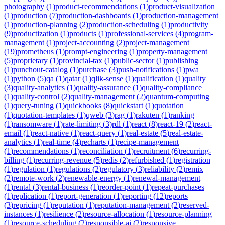
photography
(
1
)
product-recommendations
(
1
)
product-visualization
(
1
)
production
(
7
)
production-dashboards
(
1
)
production-management
(
1
)
production-planning
(
2
)
production-scheduling
(
1
)
productivity
(
9
)
productization
(
1
)
products
(
1
)
professional-services
(
4
)
program-
management
(
1
)
project-accounting
(
2
)
project-management
(
19
)
prometheus
(
1
)
prompt-engineering
(
1
)
property-management
(
5
)
proprietary
(
1
)
provincial-tax
(
1
)
public-sector
(
1
)
publishing
(
1
)
punchout-catalog
(
1
)
purchase
(
3
)
push-notifications
(
1
)
pwa
(
1
)
python
(
5
)
qa
(
1
)
qatar
(
1
)
qlik-sense
(
1
)
qualification
(
1
)
quality
(
3
)
quality-analytics
(
1
)
quality-assurance
(
1
)
quality-compliance
(
1
)
quality-control
(
2
)
quality-management
(
2
)
quantum-computing
(
1
)
query-tuning
(
1
)
quickbooks
(
8
)
quickstart
(
1
)
quotation
(
1
)
quotation-templates
(
1
)
qweb
(
3
)
rag
(
1
)
rakuten
(
1
)
ranking
(
1
)
ransomware
(
1
)
rate-limiting
(
3
)
rdl
(
1
)
react
(
8
)
react-19
(
2
)
react-
email
(
1
)
react-native
(
1
)
react-query
(
1
)
real-estate
(
5
)
real-estate-
analytics
(
1
)
real-time
(
4
)
recharts
(
1
)
recipe-management
(
1
)
recommendations
(
1
)
reconciliation
(
1
)
recruitment
(
6
)
recurring-
billing
(
1
)
recurring-revenue
(
5
)
redis
(
2
)
refurbished
(
1
)
registration
(
1
)
regulation
(
1
)
regulations
(
2
)
regulatory
(
3
)
reliability
(
2
)
remix
(
2
)
remote-work
(
2
)
renewable-energy
(
1
)
renewal-management
(
1
)
rental
(
3
)
rental-business
(
1
)
reorder-point
(
1
)
repeat-purchases
(
1
)
replication
(
1
)
report-generation
(
1
)
reporting
(
12
)
reports
(
3
)
repricing
(
1
)
reputation
(
1
)
reputation-management
(
2
)
reserved-
instances
(
1
)
resilience
(
2
)
resource-allocation
(
1
)
resource-planning
(
1
)
resource-scheduling
(
2
)
responsible-ai
(
2
)
responsive