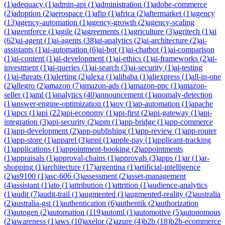
(
1
)
adequacy
(
1
)
admin-api
(
1
)
administration
(
1
)
adobe-commerce
(
2
)
adoption
(
2
)
aerospace
(
1
)
afip
(
1
)
africa
(
2
)
aftermarket
(
1
)
agency
(
13
)
agency-automation
(
1
)
agency-growth
(
2
)
agency-scaling
(
1
)
agentforce
(
1
)
agile
(
2
)
agreements
(
1
)
agriculture
(
3
)
agritech
(
1
)
ai
(
62
)
ai-agent
(
1
)
ai-agents
(
38
)
ai-analytics
(
2
)
ai-architecture
(
2
)
ai-
assistants
(
1
)
ai-automation
(
6
)
ai-bot
(
1
)
ai-chatbot
(
1
)
ai-comparison
(
1
)
ai-content
(
1
)
ai-development
(
1
)
ai-ethics
(
1
)
ai-frameworks
(
2
)
ai-
investment
(
1
)
ai-queries
(
1
)
ai-search
(
3
)
ai-security
(
1
)
ai-testing
(
1
)
ai-threats
(
1
)
alerting
(
2
)
alexa
(
1
)
alibaba
(
1
)
aliexpress
(
1
)
all-in-one
(
2
)
allegro
(
2
)
amazon
(
7
)
amazon-ads
(
1
)
amazon-ppc
(
1
)
amazon-
seller
(
1
)
aml
(
1
)
analytics
(
40
)
announcement
(
1
)
anomaly-detection
(
1
)
answer-engine-optimization
(
1
)
aov
(
1
)
ap-automation
(
1
)
apache
(
1
)
apcs
(
1
)
api
(
22
)
api-economy
(
1
)
api-first
(
2
)
api-gateway
(
1
)
api-
integration
(
3
)
api-security
(
2
)
apm
(
1
)
app-bridge
(
1
)
app-commerce
(
1
)
app-development
(
2
)
app-publishing
(
1
)
app-review
(
1
)
app-router
(
1
)
app-store
(
1
)
apparel
(
3
)
appi
(
1
)
apple-pay
(
1
)
applicant-tracking
(
1
)
applications
(
1
)
appointment-booking
(
2
)
appointments
(
1
)
appraisals
(
1
)
approval-chains
(
1
)
approvals
(
3
)
apps
(
1
)
ar
(
1
)
ar-
shopping
(
1
)
architecture
(
17
)
argentina
(
1
)
artificial-intelligence
(
2
)
as9100
(
1
)
asc-606
(
3
)
assessment
(
2
)
asset-management
(
4
)
assistant
(
1
)
ato
(
1
)
attribution
(
1
)
attrition
(
1
)
audience-analytics
(
1
)
audit
(
7
)
audit-trail
(
1
)
augmented
(
1
)
augmented-reality
(
2
)
australia
(
2
)
australia-gst
(
1
)
authentication
(
6
)
authentik
(
2
)
authorization
(
3
)
autogen
(
2
)
automation
(
119
)
automl
(
1
)
automotive
(
5
)
autonomous
(
2
)
awareness
(
1
)
aws
(
10
)
axelor
(
2
)
azure
(
4
)
b2b
(
18
)
b2b-ecommerce