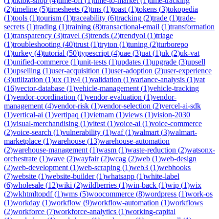
(
1
)
tiktok-shop
(
4
)
time-off
(
1
)
time-to-market
(
1
)
time-tracking
(
2
)
timeline
(
5
)
timesheets
(
2
)
tms
(
1
)
toast
(
1
)
tokens
(
3
)
tokopedia
(
1
)
tools
(
1
)
tourism
(
1
)
traceability
(
6
)
tracking
(
2
)
trade
(
1
)
trade-
secrets
(
1
)
trading
(
1
)
training
(
8
)
transactional-email
(
1
)
transformation
(
1
)
transparency
(
3
)
travel
(
3
)
trends
(
2
)
trendyol
(
1
)
triage
(
1
)
troubleshooting
(
40
)
trust
(
1
)
tryton
(
1
)
tuning
(
2
)
turborepo
(
1
)
turkey
(
4
)
tutorial
(
50
)
typescript
(
4
)
uae
(
3
)
uat
(
1
)
uk
(
2
)
uk-vat
(
1
)
unified-commerce
(
1
)
unit-tests
(
1
)
updates
(
1
)
upgrade
(
3
)
upsell
(
1
)
upselling
(
1
)
user-acquisition
(
1
)
user-adoption
(
2
)
user-experience
(
3
)
utilization
(
1
)
ux
(
1
)
v4
(
1
)
validation
(
1
)
variance-analysis
(
1
)
vat
(
16
)
vector-database
(
1
)
vehicle-management
(
1
)
vehicle-tracking
(
1
)
vendor-coordination
(
1
)
vendor-evaluation
(
1
)
vendor-
management
(
4
)
vendor-risk
(
1
)
vendor-selection
(
2
)
vercel-ai-sdk
(
1
)
vertical-ai
(
1
)
vertipaq
(
1
)
vietnam
(
1
)
views
(
1
)
vision-2030
(
1
)
visual-merchandising
(
1
)
vitest
(
1
)
voice-ai
(
1
)
voice-commerce
(
2
)
voice-search
(
1
)
vulnerability
(
1
)
waf
(
1
)
walmart
(
3
)
walmart-
marketplace
(
1
)
warehouse
(
13
)
warehouse-automation
(
2
)
warehouse-management
(
1
)
wasm
(
1
)
waste-reduction
(
2
)
watsonx-
orchestrate
(
1
)
wave
(
2
)
wayfair
(
2
)
wcag
(
2
)
web
(
1
)
web-design
(
2
)
web-development
(
1
)
web-scraping
(
1
)
web3
(
1
)
webhooks
(
7
)
website
(
1
)
website-builder
(
1
)
whatsapp
(
1
)
white-label
(
6
)
wholesale
(
12
)
wiki
(
2
)
wildberries
(
1
)
win-back
(
1
)
wip
(
1
)
wix
(
2
)
wkhtmltopdf
(
1
)
wms
(
5
)
woocommerce
(
8
)
wordpress
(
1
)
work-os
(
1
)
workday
(
1
)
workflow
(
9
)
workflow-automation
(
1
)
workflows
(
2
)
workforce
(
7
)
workforce-analytics
(
1
)
working-capital