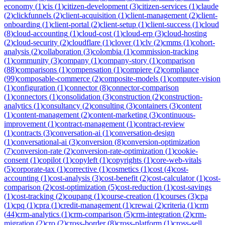
economy
(
1
)
cis
(
1
)
citizen-development
(
3
)
citizen-services
(
1
)
claude
(
2
)
clickfunnels
(
2
)
client-acquisition
(
1
)
client-management
(
2
)
client-
onboarding
(
1
)
client-portal
(
2
)
client-setup
(
1
)
client-success
(
1
)
cloud
(
8
)
cloud-accounting
(
1
)
cloud-cost
(
1
)
cloud-erp
(
3
)
cloud-hosting
(
2
)
cloud-security
(
2
)
cloudflare
(
1
)
clover
(
1
)
clv
(
2
)
cmms
(
1
)
cohort-
analysis
(
2
)
collaboration
(
3
)
colombia
(
1
)
commission-tracking
(
1
)
community
(
3
)
company
(
1
)
company-story
(
1
)
comparison
(
88
)
comparisons
(
1
)
compensation
(
1
)
compiere
(
2
)
compliance
(
99
)
composable-commerce
(
2
)
composite-models
(
1
)
computer-vision
(
1
)
configuration
(
1
)
connector
(
8
)
connector-comparison
(
1
)
connectors
(
1
)
consolidation
(
3
)
construction
(
2
)
construction-
analytics
(
1
)
consultancy
(
2
)
consulting
(
3
)
containers
(
3
)
content
(
1
)
content-management
(
2
)
content-marketing
(
3
)
continuous-
improvement
(
1
)
contract-management
(
1
)
contract-review
(
1
)
contracts
(
3
)
conversation-ai
(
1
)
conversation-design
(
1
)
conversational-ai
(
3
)
conversion
(
8
)
conversion-optimization
(
7
)
conversion-rate
(
2
)
conversion-rate-optimization
(
1
)
cookie-
consent
(
1
)
copilot
(
1
)
copyleft
(
1
)
copyrights
(
1
)
core-web-vitals
(
5
)
corporate-tax
(
1
)
corrective
(
1
)
cosmetics
(
1
)
cost
(
4
)
cost-
accounting
(
1
)
cost-analysis
(
3
)
cost-benefit
(
2
)
cost-calculator
(
1
)
cost-
comparison
(
2
)
cost-optimization
(
5
)
cost-reduction
(
1
)
cost-savings
(
1
)
cost-tracking
(
2
)
coupang
(
1
)
course-creation
(
1
)
courses
(
3
)
cpa
(
1
)
cpq
(
1
)
cpra
(
1
)
credit-management
(
1
)
crewai
(
2
)
criteria
(
1
)
crm
(
44
)
crm-analytics
(
1
)
crm-comparison
(
5
)
crm-integration
(
2
)
crm-
migration
(
2
)
cro
(
2
)
cross-border
(
8
)
cross-platform
(
1
)
cross-sell