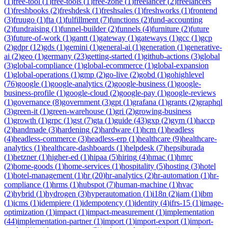
(
1
)
free-tool
(
1
)
free-tools
(
1
)
free-zone
(
1
)
freelancer
(
2
)
freelancers
(
1
)
freshbooks
(
2
)
freshdesk
(
1
)
freshsales
(
1
)
freshworks
(
1
)
frontend
(
3
)
fruugo
(
1
)
fta
(
1
)
fulfillment
(
7
)
functions
(
2
)
fund-accounting
(
2
)
fundraising
(
1
)
funnel-builder
(
2
)
funnels
(
4
)
furniture
(
2
)
future
(
3
)
future-of-work
(
1
)
gantt
(
1
)
gateway
(
1
)
gateways
(
1
)
gcc
(
1
)
gcp
(
2
)
gdpr
(
12
)
gds
(
1
)
gemini
(
1
)
general-ai
(
1
)
generation
(
1
)
generative-
ai
(
2
)
geo
(
1
)
germany
(
23
)
getting-started
(
1
)
github-actions
(
3
)
global
(
3
)
global-compliance
(
1
)
global-ecommerce
(
1
)
global-expansion
(
1
)
global-operations
(
1
)
gmp
(
2
)
go-live
(
2
)
gobd
(
1
)
gohighlevel
(
76
)
google
(
1
)
google-analytics
(
2
)
google-business
(
1
)
google-
business-profile
(
1
)
google-cloud
(
2
)
google-pay
(
1
)
google-reviews
(
1
)
governance
(
8
)
government
(
3
)
gpt
(
1
)
grafana
(
1
)
grants
(
2
)
graphql
(
3
)
green-it
(
1
)
green-warehouse
(
1
)
gri
(
2
)
growing-business
(
1
)
growth
(
1
)
grpc
(
1
)
gst
(
7
)
gta
(
1
)
guide
(
43
)
gxp
(
2
)
gym
(
1
)
haccp
(
2
)
handmade
(
3
)
hardening
(
2
)
hardware
(
1
)
hcm
(
1
)
headless
(
4
)
headless-commerce
(
3
)
headless-erp
(
1
)
healthcare
(
9
)
healthcare-
analytics
(
1
)
healthcare-dashboards
(
1
)
helpdesk
(
7
)
hepsiburada
(
1
)
hetzner
(
1
)
higher-ed
(
1
)
hipaa
(
5
)
hiring
(
4
)
hmac
(
1
)
hmrc
(
2
)
home-goods
(
1
)
home-services
(
1
)
hospitality
(
5
)
hosting
(
3
)
hotel
(
1
)
hotel-management
(
1
)
hr
(
20
)
hr-analytics
(
2
)
hr-automation
(
1
)
hr-
compliance
(
1
)
hrms
(
1
)
hubspot
(
7
)
human-machine
(
1
)
hvac
(
2
)
hybrid
(
1
)
hydrogen
(
3
)
hyperautomation
(
1
)
i18n
(
2
)
iam
(
1
)
ibm
(
1
)
icms
(
1
)
idempiere
(
1
)
idempotency
(
1
)
identity
(
4
)
ifrs-15
(
1
)
image-
optimization
(
1
)
impact
(
1
)
impact-measurement
(
1
)
implementation
(
44
)
implementation-partner
(
1
)
import
(
1
)
import-export
(
1
)
import-