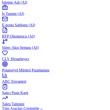
İşletme Adı (AI)
İş Tanımı (AI)
E-posta Şablonu (AI)
RFP Oluşturucu (AI)
Süreç Akış Şeması (AI)
CLV Hesaplayıcı
Potansiyel Müşteri Puanlaması
ABC Envanteri
Satıcı Puan Kartı
Talep Tahmini
Tüm Araçları Görüntüle
→