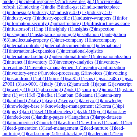
mode
(
1
)
incident-response
(
3
)
inclusive-design
(
1
)
incremental-
refresh
(
2
)
indexing
(
1
)
india
(
5
)
india-gst
(
2
)
india-marketplace
(
1
)
indonesia
(
2
)
industry
(
4
)
industry-4-0
(
17
)
industry-5-0
(
1
)
industry-erp
(
1
)
industry-specific
(
1
)
industry-wrappers
(
1
)
infor
(
1
)
information-security
(
2
)
infrastructure
(
10
)
infrastructure-as-code
(
1
)
infusionsoft
(
1
)
inp
(
1
)
insightly
(
1
)
insights
(
2
)
inspection
(
1
)
instagram
(
1
)
instagram-shopping
(
2
)
installation
(
1
)
integration
(
63
)
intellectual-property
(
1
)
inter-company
(
1
)
intercompany
(
4
)
internal-controls
(
1
)
internal-documentation
(
1
)
international
(
11
)
international-expansion
(
1
)
international-logistics
(
1
)
international-selling
(
2
)
international-trade
(
1
)
internationalization
(
2
)
intranet
(
1
)
inventory
(
33
)
inventory-analytics
(
1
)
inventory-
forecasting
(
1
)
inventory-management
(
5
)
inventory-optimization
(
1
)
inventory-sync
(
4
)
invoice-processing
(
2
)
invoices
(
1
)
invoicing
(
1
)
ios-android
(
1
)
iot
(
11
)
iqms
(
1
)
isa-95
(
1
)
isms
(
1
)
iso-13485
(
1
)
iso-
27001
(
3
)
iso-9001
(
1
)
italy
(
1
)
iva
(
2
)
jamstack
(
1
)
japan
(
2
)
javascript
(
1
)
jewelry
(
1
)
jit
(
1
)
job-costing
(
2
)
jpk
(
1
)
json-rpc
(
2
)
jumia
(
1
)
just-in-
time
(
1
)
jwt
(
1
)
k6
(
2
)
kafka
(
1
)
kanban
(
3
)
katana
(
1
)
katana-mrp
(
1
)
kaufland
(
2
)
kdv
(
1
)
keap
(
2
)
kenya
(
1
)
klaviyo
(
1
)
knowledge
(
1
)
knowledge-base
(
4
)
knowledge-management
(
2
)
korea
(
1
)
kpi
(
3
)
kpis
(
3
)
kra
(
1
)
ksef
(
1
)
kubernetes
(
1
)
kvkk
(
1
)
kyc
(
1
)
labor-law
(
1
)
landed-cost
(
1
)
landing-pages
(
4
)
langchain
(
3
)
large-datasets
(
1
)
latin-america
(
3
)
launch
(
1
)
law-firm
(
1
)
law-firms
(
1
)
lazada
(
1
)
lcp
(
1
)
lead-generation
(
3
)
lead-management
(
2
)
lead-nurture
(
1
)
lead-
nurturing
(
1
)
lead-scoring
(
2
)
lead-tracking
(
1
)
leadership
(
2
)
lean