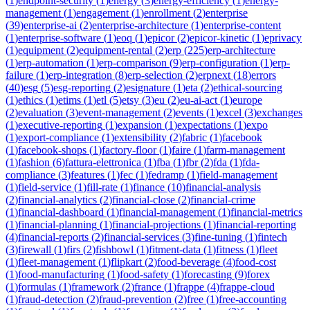
(
1
)
endpoint-security
(
1
)
energy
(
3
)
energy-efficiency
(
1
)
energy-
management
(
1
)
engagement
(
1
)
enrollment
(
2
)
enterprise
(
39
)
enterprise-ai
(
2
)
enterprise-architecture
(
1
)
enterprise-content
(
1
)
enterprise-software
(
1
)
eoq
(
1
)
epicor
(
2
)
epicor-kinetic
(
1
)
eprivacy
(
1
)
equipment
(
2
)
equipment-rental
(
2
)
erp
(
225
)
erp-architecture
(
1
)
erp-automation
(
1
)
erp-comparison
(
9
)
erp-configuration
(
1
)
erp-
failure
(
1
)
erp-integration
(
8
)
erp-selection
(
2
)
erpnext
(
18
)
errors
(
40
)
esg
(
5
)
esg-reporting
(
2
)
esignature
(
1
)
eta
(
2
)
ethical-sourcing
(
1
)
ethics
(
1
)
etims
(
1
)
etl
(
5
)
etsy
(
3
)
eu
(
2
)
eu-ai-act
(
1
)
europe
(
2
)
evaluation
(
3
)
event-management
(
2
)
events
(
1
)
excel
(
3
)
exchanges
(
1
)
executive-reporting
(
1
)
expansion
(
1
)
expectations
(
1
)
expo
(
1
)
export-compliance
(
1
)
extensibility
(
2
)
fabric
(
1
)
facebook
(
1
)
facebook-shops
(
1
)
factory-floor
(
1
)
faire
(
1
)
farm-management
(
1
)
fashion
(
6
)
fattura-elettronica
(
1
)
fba
(
1
)
fbr
(
2
)
fda
(
1
)
fda-
compliance
(
3
)
features
(
1
)
fec
(
1
)
fedramp
(
1
)
field-management
(
1
)
field-service
(
1
)
fill-rate
(
1
)
finance
(
10
)
financial-analysis
(
2
)
financial-analytics
(
2
)
financial-close
(
2
)
financial-crime
(
1
)
financial-dashboard
(
1
)
financial-management
(
1
)
financial-metrics
(
1
)
financial-planning
(
1
)
financial-projections
(
1
)
financial-reporting
(
4
)
financial-reports
(
2
)
financial-services
(
3
)
fine-tuning
(
1
)
fintech
(
3
)
firewall
(
1
)
firs
(
2
)
fishbowl
(
1
)
fitment-data
(
1
)
fitness
(
1
)
fleet
(
1
)
fleet-management
(
1
)
flipkart
(
2
)
food-beverage
(
4
)
food-cost
(
1
)
food-manufacturing
(
1
)
food-safety
(
1
)
forecasting
(
9
)
forex
(
1
)
formulas
(
1
)
framework
(
2
)
france
(
1
)
frappe
(
4
)
frappe-cloud
(
1
)
fraud-detection
(
2
)
fraud-prevention
(
2
)
free
(
1
)
free-accounting