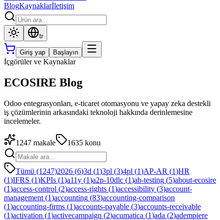
Blog
Kaynaklar
İletişim
tr
Giriş yap
Başlayın
İçgörüler ve Kaynaklar
ECOSIRE Blog
Odoo entegrasyonları, e-ticaret otomasyonu ve yapay zeka destekli
iş çözümlerinin arkasındaki teknoloji hakkında derinlemesine
incelemeler.
1247
makale
1635
konu
Tümü (1247)
2026
(
6
)
3d
(
1
)
3pl
(
3
)
4pl
(
1
)
AP-AR
(
1
)
HR
(
1
)
IFRS
(
1
)
KPIs
(
1
)
a11y
(
1
)
a2p-10dlc
(
1
)
ab-testing
(
5
)
about-ecosire
(
1
)
access-control
(
2
)
access-rights
(
1
)
accessibility
(
3
)
account-
management
(
1
)
accounting
(
83
)
accounting-comparison
(
1
)
accounting-firms
(
1
)
accounts-payable
(
3
)
accounts-receivable
(
1
)
activation
(
1
)
activecampaign
(
2
)
acumatica
(
1
)
ada
(
2
)
adempiere