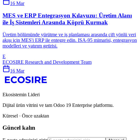
16 Mar
MES ve ERP Entegrasyon Kılavuzu: Üretim Alanı
ile İş Sistemleri Arasında Köprü Kurmak
Üretim bölümünde yürütme ve iş planlaması arasında çift yönlü veri
akışı için MES'i ERP ile entegre edin. ISA-95 mimarisi, entegrasyon
modelleri ve yatırım getirisi.
E
ECOSIRE Research and Development Team
16 Mar
Ekosistemin Lideri
Dijital ürün vitrini ve tam Odoo 19 Enterprise platformu.
Küresel · Önce uzaktan
Güncel kalın