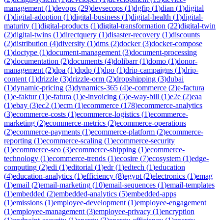
management
(
1
)
devops
(
29
)
devsecops
(
1
)
dgfip
(
1
)
dian
(
1
)
digital
(
1
)
digital-adoption
(
1
)
digital-business
(
1
)
digital-health
(
1
)
digital-
maturity
(
1
)
digital-products
(
1
)
digital-transformation
(
22
)
digital-twin
(
2
)
digital-twins
(
1
)
directquery
(
1
)
disaster-recovery
(
1
)
discounts
(
2
)
distribution
(
4
)
diversity
(
1
)
dms
(
2
)
docker
(
3
)
docker-compose
(
1
)
doctype
(
1
)
document-management
(
3
)
document-processing
(
2
)
documentation
(
2
)
documents
(
4
)
dolibarr
(
1
)
domo
(
1
)
donor-
management
(
2
)
dpa
(
1
)
dpdp
(
1
)
dpo
(
1
)
drip-campaigns
(
1
)
drip-
content
(
1
)
drizzle
(
3
)
drizzle-orm
(
2
)
dropshipping
(
3
)
dubai
(
1
)
dynamic-pricing
(
3
)
dynamics-365
(
4
)
e-commerce
(
2
)
e-factura
(
1
)
e-faktur
(
1
)
e-fatura
(
1
)
e-invoicing
(
5
)
e-way-bill
(
1
)
e2e
(
2
)
eaa
(
1
)
ebay
(
3
)
ec2
(
1
)
ecm
(
1
)
ecommerce
(
178
)
ecommerce-analytics
(
3
)
ecommerce-costs
(
1
)
ecommerce-logistics
(
1
)
ecommerce-
marketing
(
2
)
ecommerce-metrics
(
2
)
ecommerce-operations
(
2
)
ecommerce-payments
(
1
)
ecommerce-platform
(
2
)
ecommerce-
reporting
(
1
)
ecommerce-scaling
(
1
)
ecommerce-security
(
1
)
ecommerce-seo
(
3
)
ecommerce-shipping
(
1
)
ecommerce-
technology
(
1
)
ecommerce-trends
(
1
)
ecosire
(
7
)
ecosystem
(
1
)
edge-
computing
(
2
)
edi
(
1
)
editorial
(
1
)
edr
(
1
)
edtech
(
1
)
education
(
4
)
education-analytics
(
1
)
efficiency
(
8
)
egypt
(
2
)
electronics
(
1
)
emag
(
1
)
email
(
2
)
email-marketing
(
10
)
email-sequences
(
1
)
email-templates
(
1
)
embedded
(
2
)
embedded-analytics
(
5
)
embedded-apps
(
1
)
emissions
(
1
)
employee-development
(
1
)
employee-engagement
(
1
)
employee-management
(
3
)
employee-privacy
(
1
)
encryption