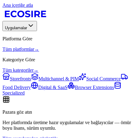
Ana içeriğe atla
Uygulamalar
Platforma Göre
Tüm platformlar
→
Kategoriye Göre
Tüm kategoriler
→
Storefronts
Multichannel & PIM
Social Commerce
Food Delivery
Digital & SaaS
Browser Extensions
Specialized
Pazara göz atın
Her platformda üretime hazır uygulamalar ve bağlayıcılar — ömür
boyu lisans, sürüm uyumlu.