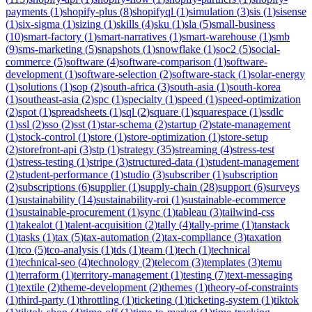
payments
(
1
)
shopify-plus
(
8
)
shopifyql
(
1
)
simulation
(
3
)
sis
(
1
)
sisense
(
1
)
six-sigma
(
1
)
sizing
(
1
)
skills
(
4
)
sku
(
1
)
sla
(
5
)
small-business
(
10
)
smart-factory
(
1
)
smart-narratives
(
1
)
smart-warehouse
(
1
)
smb
(
9
)
sms-marketing
(
5
)
snapshots
(
1
)
snowflake
(
1
)
soc2
(
5
)
social-
commerce
(
5
)
software
(
4
)
software-comparison
(
1
)
software-
development
(
1
)
software-selection
(
2
)
software-stack
(
1
)
solar-energy
(
1
)
solutions
(
1
)
sop
(
2
)
south-africa
(
3
)
south-asia
(
1
)
south-korea
(
1
)
southeast-asia
(
2
)
spc
(
1
)
specialty
(
1
)
speed
(
1
)
speed-optimization
(
2
)
spot
(
1
)
spreadsheets
(
1
)
sql
(
2
)
square
(
1
)
squarespace
(
1
)
ssdlc
(
1
)
ssl
(
2
)
sso
(
2
)
sst
(
1
)
star-schema
(
2
)
startup
(
2
)
state-management
(
1
)
stock-control
(
1
)
store
(
1
)
store-optimization
(
1
)
store-setup
(
2
)
storefront-api
(
3
)
stp
(
1
)
strategy
(
35
)
streaming
(
4
)
stress-test
(
1
)
stress-testing
(
1
)
stripe
(
3
)
structured-data
(
1
)
student-management
(
2
)
student-performance
(
1
)
studio
(
3
)
subscriber
(
1
)
subscription
(
2
)
subscriptions
(
6
)
supplier
(
1
)
supply-chain
(
28
)
support
(
6
)
surveys
(
1
)
sustainability
(
14
)
sustainability-roi
(
1
)
sustainable-ecommerce
(
1
)
sustainable-procurement
(
1
)
sync
(
1
)
tableau
(
3
)
tailwind-css
(
1
)
takealot
(
1
)
talent-acquisition
(
2
)
tally
(
4
)
tally-prime
(
1
)
tanstack
(
1
)
tasks
(
1
)
tax
(
5
)
tax-automation
(
2
)
tax-compliance
(
3
)
taxation
(
1
)
tco
(
5
)
tco-analysis
(
1
)
tds
(
1
)
team
(
1
)
tech
(
1
)
technical
(
1
)
technical-seo
(
4
)
technology
(
2
)
telecom
(
3
)
templates
(
3
)
temu
(
1
)
terraform
(
1
)
territory-management
(
1
)
testing
(
7
)
text-messaging
(
1
)
textile
(
2
)
theme-development
(
2
)
themes
(
1
)
theory-of-constraints
(
1
)
third-party
(
1
)
throttling
(
1
)
ticketing
(
1
)
ticketing-system
(
1
)
tiktok