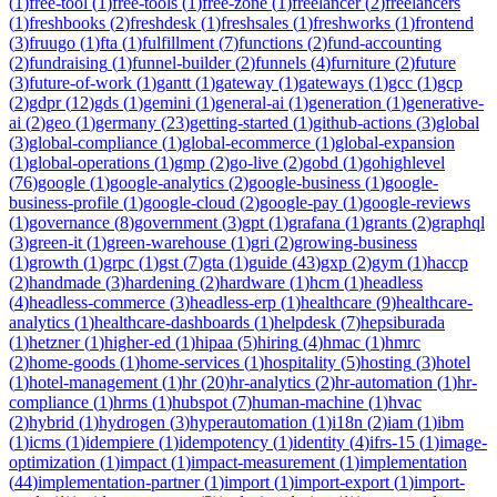
(
1
)
free-tool
(
1
)
free-tools
(
1
)
free-zone
(
1
)
freelancer
(
2
)
freelancers
(
1
)
freshbooks
(
2
)
freshdesk
(
1
)
freshsales
(
1
)
freshworks
(
1
)
frontend
(
3
)
fruugo
(
1
)
fta
(
1
)
fulfillment
(
7
)
functions
(
2
)
fund-accounting
(
2
)
fundraising
(
1
)
funnel-builder
(
2
)
funnels
(
4
)
furniture
(
2
)
future
(
3
)
future-of-work
(
1
)
gantt
(
1
)
gateway
(
1
)
gateways
(
1
)
gcc
(
1
)
gcp
(
2
)
gdpr
(
12
)
gds
(
1
)
gemini
(
1
)
general-ai
(
1
)
generation
(
1
)
generative-
ai
(
2
)
geo
(
1
)
germany
(
23
)
getting-started
(
1
)
github-actions
(
3
)
global
(
3
)
global-compliance
(
1
)
global-ecommerce
(
1
)
global-expansion
(
1
)
global-operations
(
1
)
gmp
(
2
)
go-live
(
2
)
gobd
(
1
)
gohighlevel
(
76
)
google
(
1
)
google-analytics
(
2
)
google-business
(
1
)
google-
business-profile
(
1
)
google-cloud
(
2
)
google-pay
(
1
)
google-reviews
(
1
)
governance
(
8
)
government
(
3
)
gpt
(
1
)
grafana
(
1
)
grants
(
2
)
graphql
(
3
)
green-it
(
1
)
green-warehouse
(
1
)
gri
(
2
)
growing-business
(
1
)
growth
(
1
)
grpc
(
1
)
gst
(
7
)
gta
(
1
)
guide
(
43
)
gxp
(
2
)
gym
(
1
)
haccp
(
2
)
handmade
(
3
)
hardening
(
2
)
hardware
(
1
)
hcm
(
1
)
headless
(
4
)
headless-commerce
(
3
)
headless-erp
(
1
)
healthcare
(
9
)
healthcare-
analytics
(
1
)
healthcare-dashboards
(
1
)
helpdesk
(
7
)
hepsiburada
(
1
)
hetzner
(
1
)
higher-ed
(
1
)
hipaa
(
5
)
hiring
(
4
)
hmac
(
1
)
hmrc
(
2
)
home-goods
(
1
)
home-services
(
1
)
hospitality
(
5
)
hosting
(
3
)
hotel
(
1
)
hotel-management
(
1
)
hr
(
20
)
hr-analytics
(
2
)
hr-automation
(
1
)
hr-
compliance
(
1
)
hrms
(
1
)
hubspot
(
7
)
human-machine
(
1
)
hvac
(
2
)
hybrid
(
1
)
hydrogen
(
3
)
hyperautomation
(
1
)
i18n
(
2
)
iam
(
1
)
ibm
(
1
)
icms
(
1
)
idempiere
(
1
)
idempotency
(
1
)
identity
(
4
)
ifrs-15
(
1
)
image-
optimization
(
1
)
impact
(
1
)
impact-measurement
(
1
)
implementation
(
44
)
implementation-partner
(
1
)
import
(
1
)
import-export
(
1
)
import-