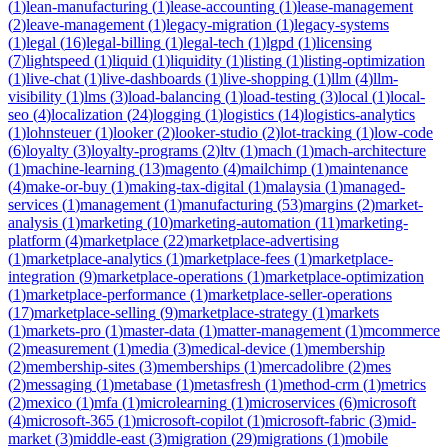
(
1
)
lean-manufacturing
(
1
)
lease-accounting
(
1
)
lease-management
(
2
)
leave-management
(
1
)
legacy-migration
(
1
)
legacy-systems
(
1
)
legal
(
16
)
legal-billing
(
1
)
legal-tech
(
1
)
lgpd
(
1
)
licensing
(
7
)
lightspeed
(
1
)
liquid
(
1
)
liquidity
(
1
)
listing
(
1
)
listing-optimization
(
1
)
live-chat
(
1
)
live-dashboards
(
1
)
live-shopping
(
1
)
llm
(
4
)
llm-
visibility
(
1
)
lms
(
3
)
load-balancing
(
1
)
load-testing
(
3
)
local
(
1
)
local-
seo
(
4
)
localization
(
24
)
logging
(
1
)
logistics
(
14
)
logistics-analytics
(
1
)
lohnsteuer
(
1
)
looker
(
2
)
looker-studio
(
2
)
lot-tracking
(
1
)
low-code
(
6
)
loyalty
(
3
)
loyalty-programs
(
2
)
ltv
(
1
)
mach
(
1
)
mach-architecture
(
1
)
machine-learning
(
13
)
magento
(
4
)
mailchimp
(
1
)
maintenance
(
4
)
make-or-buy
(
1
)
making-tax-digital
(
1
)
malaysia
(
1
)
managed-
services
(
1
)
management
(
1
)
manufacturing
(
53
)
margins
(
2
)
market-
analysis
(
1
)
marketing
(
10
)
marketing-automation
(
11
)
marketing-
platform
(
4
)
marketplace
(
22
)
marketplace-advertising
(
1
)
marketplace-analytics
(
1
)
marketplace-fees
(
1
)
marketplace-
integration
(
9
)
marketplace-operations
(
1
)
marketplace-optimization
(
1
)
marketplace-performance
(
1
)
marketplace-seller-operations
(
17
)
marketplace-selling
(
9
)
marketplace-strategy
(
1
)
markets
(
1
)
markets-pro
(
1
)
master-data
(
1
)
matter-management
(
1
)
mcommerce
(
2
)
measurement
(
1
)
media
(
3
)
medical-device
(
1
)
membership
(
2
)
membership-sites
(
3
)
memberships
(
1
)
mercadolibre
(
2
)
mes
(
2
)
messaging
(
1
)
metabase
(
1
)
metasfresh
(
1
)
method-crm
(
1
)
metrics
(
2
)
mexico
(
1
)
mfa
(
1
)
microlearning
(
1
)
microservices
(
6
)
microsoft
(
4
)
microsoft-365
(
1
)
microsoft-copilot
(
1
)
microsoft-fabric
(
3
)
mid-
market
(
3
)
middle-east
(
3
)
migration
(
29
)
migrations
(
1
)
mobile