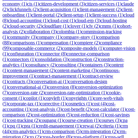
economy
(
1
)
cis
(
1
)
citizen-development
(
3
)
citizen-services
(
1
)
claude
(
2
)
clickfunnels
(
2
)
client-acquisition
(
1
)
client-management
(
2
)
client-
onboarding
(
1
)
client-portal
(
2
)
client-setup
(
1
)
client-success
(
1
)
cloud
(
8
)
cloud-accounting
(
1
)
cloud-cost
(
1
)
cloud-erp
(
3
)
cloud-hosting
(
2
)
cloud-security
(
2
)
cloudflare
(
1
)
clover
(
1
)
clv
(
2
)
cmms
(
1
)
cohort-
analysis
(
2
)
collaboration
(
3
)
colombia
(
1
)
commission-tracking
(
1
)
community
(
3
)
company
(
1
)
company-story
(
1
)
comparison
(
88
)
comparisons
(
1
)
compensation
(
1
)
compiere
(
2
)
compliance
(
99
)
composable-commerce
(
2
)
composite-models
(
1
)
computer-vision
(
1
)
configuration
(
1
)
connector
(
8
)
connector-comparison
(
1
)
connectors
(
1
)
consolidation
(
3
)
construction
(
2
)
construction-
analytics
(
1
)
consultancy
(
2
)
consulting
(
3
)
containers
(
3
)
content
(
1
)
content-management
(
2
)
content-marketing
(
3
)
continuous-
improvement
(
1
)
contract-management
(
1
)
contract-review
(
1
)
contracts
(
3
)
conversation-ai
(
1
)
conversation-design
(
1
)
conversational-ai
(
3
)
conversion
(
8
)
conversion-optimization
(
7
)
conversion-rate
(
2
)
conversion-rate-optimization
(
1
)
cookie-
consent
(
1
)
copilot
(
1
)
copyleft
(
1
)
copyrights
(
1
)
core-web-vitals
(
5
)
corporate-tax
(
1
)
corrective
(
1
)
cosmetics
(
1
)
cost
(
4
)
cost-
accounting
(
1
)
cost-analysis
(
3
)
cost-benefit
(
2
)
cost-calculator
(
1
)
cost-
comparison
(
2
)
cost-optimization
(
5
)
cost-reduction
(
1
)
cost-savings
(
1
)
cost-tracking
(
2
)
coupang
(
1
)
course-creation
(
1
)
courses
(
3
)
cpa
(
1
)
cpq
(
1
)
cpra
(
1
)
credit-management
(
1
)
crewai
(
2
)
criteria
(
1
)
crm
(
44
)
crm-analytics
(
1
)
crm-comparison
(
5
)
crm-integration
(
2
)
crm-
migration
(
2
)
cro
(
2
)
cross-border
(
8
)
cross-platform
(
1
)
cross-sell