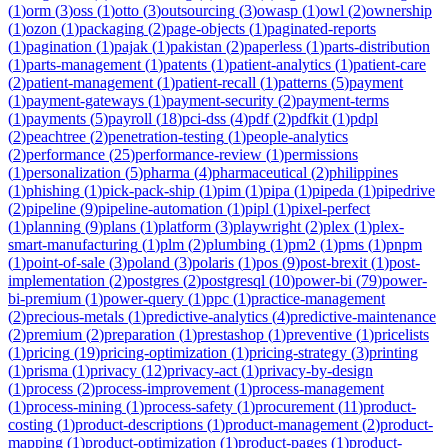
(
1
)
orm
(
3
)
oss
(
1
)
otto
(
3
)
outsourcing
(
3
)
owasp
(
1
)
owl
(
2
)
ownership
(
1
)
ozon
(
1
)
packaging
(
2
)
page-objects
(
1
)
paginated-reports
(
1
)
pagination
(
1
)
pajak
(
1
)
pakistan
(
2
)
paperless
(
1
)
parts-distribution
(
1
)
parts-management
(
1
)
patents
(
1
)
patient-analytics
(
1
)
patient-care
(
2
)
patient-management
(
1
)
patient-recall
(
1
)
patterns
(
5
)
payment
(
1
)
payment-gateways
(
1
)
payment-security
(
2
)
payment-terms
(
1
)
payments
(
5
)
payroll
(
18
)
pci-dss
(
4
)
pdf
(
2
)
pdfkit
(
1
)
pdpl
(
2
)
peachtree
(
2
)
penetration-testing
(
1
)
people-analytics
(
2
)
performance
(
25
)
performance-review
(
1
)
permissions
(
1
)
personalization
(
5
)
pharma
(
4
)
pharmaceutical
(
2
)
philippines
(
1
)
phishing
(
1
)
pick-pack-ship
(
1
)
pim
(
1
)
pipa
(
1
)
pipeda
(
1
)
pipedrive
(
2
)
pipeline
(
9
)
pipeline-automation
(
1
)
pipl
(
1
)
pixel-perfect
(
1
)
planning
(
9
)
plans
(
1
)
platform
(
3
)
playwright
(
2
)
plex
(
1
)
plex-
smart-manufacturing
(
1
)
plm
(
2
)
plumbing
(
1
)
pm2
(
1
)
pms
(
1
)
pnpm
(
1
)
point-of-sale
(
3
)
poland
(
3
)
polaris
(
1
)
pos
(
9
)
post-brexit
(
1
)
post-
implementation
(
2
)
postgres
(
2
)
postgresql
(
10
)
power-bi
(
79
)
power-
bi-premium
(
1
)
power-query
(
1
)
ppc
(
1
)
practice-management
(
2
)
precious-metals
(
1
)
predictive-analytics
(
4
)
predictive-maintenance
(
2
)
premium
(
2
)
preparation
(
1
)
prestashop
(
1
)
preventive
(
1
)
pricelists
(
1
)
pricing
(
19
)
pricing-optimization
(
1
)
pricing-strategy
(
3
)
printing
(
1
)
prisma
(
1
)
privacy
(
12
)
privacy-act
(
1
)
privacy-by-design
(
1
)
process
(
2
)
process-improvement
(
1
)
process-management
(
1
)
process-mining
(
1
)
process-safety
(
1
)
procurement
(
11
)
product-
costing
(
1
)
product-descriptions
(
1
)
product-management
(
2
)
product-
mapping
(
1
)
product-optimization
(
1
)
product-pages
(
1
)
product-