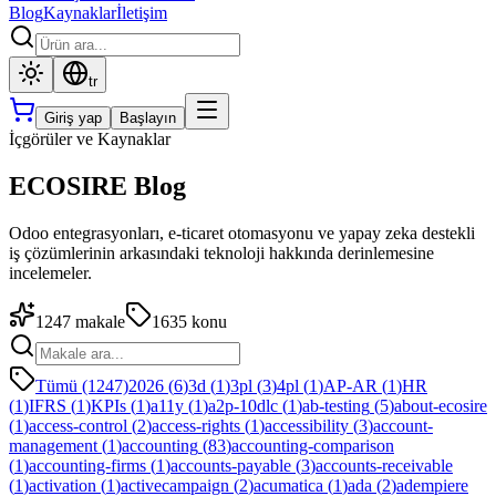
Blog
Kaynaklar
İletişim
tr
Giriş yap
Başlayın
İçgörüler ve Kaynaklar
ECOSIRE Blog
Odoo entegrasyonları, e-ticaret otomasyonu ve yapay zeka destekli
iş çözümlerinin arkasındaki teknoloji hakkında derinlemesine
incelemeler.
1247
makale
1635
konu
Tümü (1247)
2026
(
6
)
3d
(
1
)
3pl
(
3
)
4pl
(
1
)
AP-AR
(
1
)
HR
(
1
)
IFRS
(
1
)
KPIs
(
1
)
a11y
(
1
)
a2p-10dlc
(
1
)
ab-testing
(
5
)
about-ecosire
(
1
)
access-control
(
2
)
access-rights
(
1
)
accessibility
(
3
)
account-
management
(
1
)
accounting
(
83
)
accounting-comparison
(
1
)
accounting-firms
(
1
)
accounts-payable
(
3
)
accounts-receivable
(
1
)
activation
(
1
)
activecampaign
(
2
)
acumatica
(
1
)
ada
(
2
)
adempiere