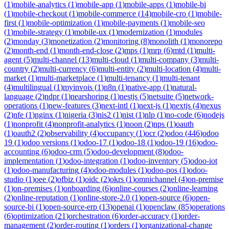
(
1
)
mobile-analytics
(
1
)
mobile-app
(
1
)
mobile-apps
(
1
)
mobile-bi
(
1
)
mobile-checkout
(
1
)
mobile-commerce
(
14
)
mobile-cro
(
1
)
mobile-
first
(
1
)
mobile-optimization
(
1
)
mobile-payments
(
1
)
mobile-seo
(
1
)
mobile-strategy
(
1
)
mobile-ux
(
1
)
modernization
(
1
)
modules
(
2
)
monday
(
3
)
monetization
(
2
)
monitoring
(
8
)
monolith
(
1
)
monorepo
(
2
)
month-end
(
1
)
month-end-close
(
2
)
mps
(
1
)
mrp
(
6
)
mtd
(
1
)
multi-
agent
(
5
)
multi-channel
(
13
)
multi-cloud
(
1
)
multi-company
(
3
)
multi-
country
(
2
)
multi-currency
(
6
)
multi-entity
(
2
)
multi-location
(
4
)
multi-
market
(
1
)
multi-marketplace
(
1
)
multi-tenancy
(
1
)
multi-tenant
(
4
)
multilingual
(
1
)
myinvois
(
1
)
n8n
(
1
)
native-app
(
1
)
natural-
language
(
2
)
ndpr
(
1
)
nearshoring
(
1
)
nestjs
(
5
)
netsuite
(
5
)
network-
operations
(
1
)
new-features
(
3
)
next-intl
(
1
)
next-js
(
1
)
nextjs
(
4
)
nexus
(
2
)
nfe
(
1
)
nginx
(
1
)
nigeria
(
3
)
nis2
(
1
)
nist
(
1
)
nlp
(
1
)
no-code
(
6
)
nodejs
(
1
)
nonprofit
(
4
)
nonprofit-analytics
(
1
)
noon
(
2
)
nps
(
1
)
oauth
(
1
)
oauth2
(
2
)
observability
(
4
)
occupancy
(
1
)
ocr
(
2
)
odoo
(
446
)
odoo
19
(
1
)
odoo versions
(
1
)
odoo-17
(
1
)
odoo-18
(
1
)
odoo-19
(
16
)
odoo-
accounting
(
6
)
odoo-crm
(
5
)
odoo-development
(
8
)
odoo-
implementation
(
1
)
odoo-integration
(
1
)
odoo-inventory
(
5
)
odoo-iot
(
1
)
odoo-manufacturing
(
4
)
odoo-modules
(
1
)
odoo-pos
(
1
)
odoo-
studio
(
1
)
oee
(
2
)
ofbiz
(
1
)
oidc
(
2
)
okrs
(
1
)
omnichannel
(
4
)
on-premise
(
1
)
on-premises
(
1
)
onboarding
(
6
)
online-courses
(
2
)
online-learning
(
2
)
online-reputation
(
1
)
online-store-2.0
(
1
)
open-source
(
6
)
open-
source-bi
(
1
)
open-source-erp
(
13
)
openai
(
1
)
openclaw
(
85
)
operations
(
6
)
optimization
(
21
)
orchestration
(
6
)
order-accuracy
(
1
)
order-
management
(
2
)
order-routing
(
1
)
orders
(
1
)
organizational-change