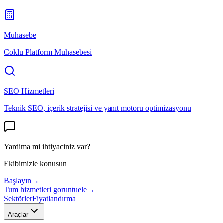
Muhasebe
Coklu Platform Muhasebesi
SEO Hizmetleri
Teknik SEO, içerik stratejisi ve yanıt motoru optimizasyonu
Yardima mi ihtiyaciniz var?
Ekibimizle konusun
Başlayın
→
Tum hizmetleri goruntuele
→
Sektörler
Fiyatlandırma
Araçlar