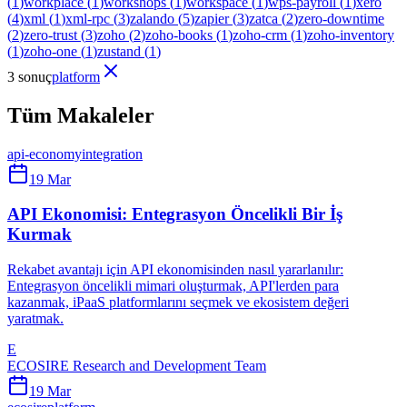
(
1
)
workplace
(
1
)
workshops
(
1
)
workspace
(
1
)
wps-payroll
(
1
)
xero
(
4
)
xml
(
1
)
xml-rpc
(
3
)
zalando
(
5
)
zapier
(
3
)
zatca
(
2
)
zero-downtime
(
2
)
zero-trust
(
3
)
zoho
(
2
)
zoho-books
(
1
)
zoho-crm
(
1
)
zoho-inventory
(
1
)
zoho-one
(
1
)
zustand
(
1
)
3 sonuç
platform
Tüm Makaleler
api-economy
integration
19 Mar
API Ekonomisi: Entegrasyon Öncelikli Bir İş
Kurmak
Rekabet avantajı için API ekonomisinden nasıl yararlanılır:
Entegrasyon öncelikli mimari oluşturmak, API'lerden para
kazanmak, iPaaS platformlarını seçmek ve ekosistem değeri
yaratmak.
E
ECOSIRE Research and Development Team
19 Mar