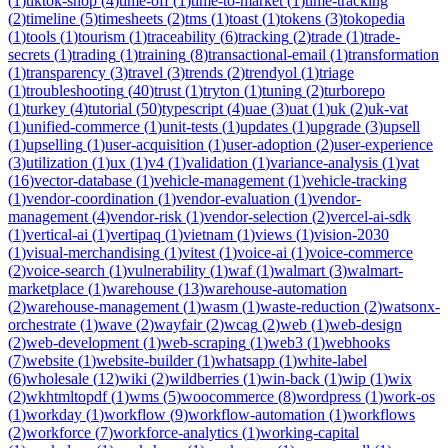
(
1
)
tiktok-shop
(
4
)
time-off
(
1
)
time-to-market
(
1
)
time-tracking
(
2
)
timeline
(
5
)
timesheets
(
2
)
tms
(
1
)
toast
(
1
)
tokens
(
3
)
tokopedia
(
1
)
tools
(
1
)
tourism
(
1
)
traceability
(
6
)
tracking
(
2
)
trade
(
1
)
trade-
secrets
(
1
)
trading
(
1
)
training
(
8
)
transactional-email
(
1
)
transformation
(
1
)
transparency
(
3
)
travel
(
3
)
trends
(
2
)
trendyol
(
1
)
triage
(
1
)
troubleshooting
(
40
)
trust
(
1
)
tryton
(
1
)
tuning
(
2
)
turborepo
(
1
)
turkey
(
4
)
tutorial
(
50
)
typescript
(
4
)
uae
(
3
)
uat
(
1
)
uk
(
2
)
uk-vat
(
1
)
unified-commerce
(
1
)
unit-tests
(
1
)
updates
(
1
)
upgrade
(
3
)
upsell
(
1
)
upselling
(
1
)
user-acquisition
(
1
)
user-adoption
(
2
)
user-experience
(
3
)
utilization
(
1
)
ux
(
1
)
v4
(
1
)
validation
(
1
)
variance-analysis
(
1
)
vat
(
16
)
vector-database
(
1
)
vehicle-management
(
1
)
vehicle-tracking
(
1
)
vendor-coordination
(
1
)
vendor-evaluation
(
1
)
vendor-
management
(
4
)
vendor-risk
(
1
)
vendor-selection
(
2
)
vercel-ai-sdk
(
1
)
vertical-ai
(
1
)
vertipaq
(
1
)
vietnam
(
1
)
views
(
1
)
vision-2030
(
1
)
visual-merchandising
(
1
)
vitest
(
1
)
voice-ai
(
1
)
voice-commerce
(
2
)
voice-search
(
1
)
vulnerability
(
1
)
waf
(
1
)
walmart
(
3
)
walmart-
marketplace
(
1
)
warehouse
(
13
)
warehouse-automation
(
2
)
warehouse-management
(
1
)
wasm
(
1
)
waste-reduction
(
2
)
watsonx-
orchestrate
(
1
)
wave
(
2
)
wayfair
(
2
)
wcag
(
2
)
web
(
1
)
web-design
(
2
)
web-development
(
1
)
web-scraping
(
1
)
web3
(
1
)
webhooks
(
7
)
website
(
1
)
website-builder
(
1
)
whatsapp
(
1
)
white-label
(
6
)
wholesale
(
12
)
wiki
(
2
)
wildberries
(
1
)
win-back
(
1
)
wip
(
1
)
wix
(
2
)
wkhtmltopdf
(
1
)
wms
(
5
)
woocommerce
(
8
)
wordpress
(
1
)
work-os
(
1
)
workday
(
1
)
workflow
(
9
)
workflow-automation
(
1
)
workflows
(
2
)
workforce
(
7
)
workforce-analytics
(
1
)
working-capital