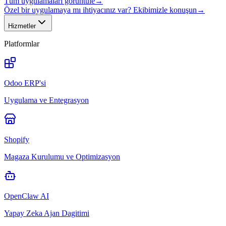
Tüm uygulamaları görüntüle
→
Özel bir uygulamaya mı ihtiyacınız var? Ekibimizle konuşun
→
Hizmetler
Platformlar
Odoo ERP'si
Uygulama ve Entegrasyon
Shopify
Magaza Kurulumu ve Optimizasyon
OpenClaw AI
Yapay Zeka Ajan Dagitimi