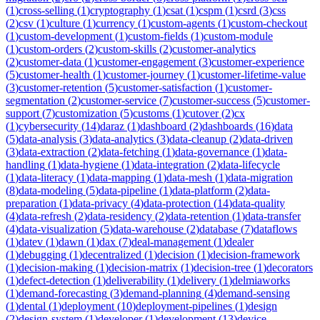
(
1
)
cross-selling
(
1
)
cryptography
(
1
)
csat
(
1
)
cspm
(
1
)
csrd
(
3
)
css
(
2
)
csv
(
1
)
culture
(
1
)
currency
(
1
)
custom-agents
(
1
)
custom-checkout
(
1
)
custom-development
(
1
)
custom-fields
(
1
)
custom-module
(
1
)
custom-orders
(
2
)
custom-skills
(
2
)
customer-analytics
(
2
)
customer-data
(
1
)
customer-engagement
(
3
)
customer-experience
(
5
)
customer-health
(
1
)
customer-journey
(
1
)
customer-lifetime-value
(
3
)
customer-retention
(
5
)
customer-satisfaction
(
1
)
customer-
segmentation
(
2
)
customer-service
(
7
)
customer-success
(
5
)
customer-
support
(
7
)
customization
(
5
)
customs
(
1
)
cutover
(
2
)
cx
(
1
)
cybersecurity
(
14
)
daraz
(
1
)
dashboard
(
2
)
dashboards
(
16
)
data
(
5
)
data-analysis
(
3
)
data-analytics
(
3
)
data-cleanup
(
2
)
data-driven
(
3
)
data-extraction
(
2
)
data-fetching
(
1
)
data-governance
(
1
)
data-
handling
(
1
)
data-hygiene
(
1
)
data-integration
(
2
)
data-lifecycle
(
1
)
data-literacy
(
1
)
data-mapping
(
1
)
data-mesh
(
1
)
data-migration
(
8
)
data-modeling
(
5
)
data-pipeline
(
1
)
data-platform
(
2
)
data-
preparation
(
1
)
data-privacy
(
4
)
data-protection
(
14
)
data-quality
(
4
)
data-refresh
(
2
)
data-residency
(
2
)
data-retention
(
1
)
data-transfer
(
4
)
data-visualization
(
5
)
data-warehouse
(
2
)
database
(
7
)
dataflows
(
1
)
datev
(
1
)
dawn
(
1
)
dax
(
7
)
deal-management
(
1
)
dealer
(
1
)
debugging
(
1
)
decentralized
(
1
)
decision
(
1
)
decision-framework
(
1
)
decision-making
(
1
)
decision-matrix
(
1
)
decision-tree
(
1
)
decorators
(
1
)
defect-detection
(
1
)
deliverability
(
1
)
delivery
(
1
)
delmiaworks
(
1
)
demand-forecasting
(
3
)
demand-planning
(
4
)
demand-sensing
(
1
)
dental
(
1
)
deployment
(
10
)
deployment-pipelines
(
1
)
design
(
2
)
design-system
(
1
)
developer
(
1
)
development
(
13
)
device-