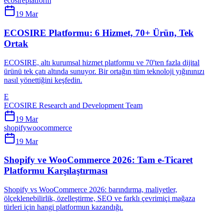
ecosire
platform
19 Mar
ECOSIRE Platformu: 6 Hizmet, 70+ Ürün, Tek
Ortak
ECOSIRE, altı kurumsal hizmet platformu ve 70'ten fazla dijital
ürünü tek çatı altında sunuyor. Bir ortağın tüm teknoloji yığınınızı
nasıl yönettiğini keşfedin.
E
ECOSIRE Research and Development Team
19 Mar
shopify
woocommerce
19 Mar
Shopify ve WooCommerce 2026: Tam e-Ticaret
Platformu Karşılaştırması
Shopify vs WooCommerce 2026: barındırma, maliyetler,
ölçeklenebilirlik, özelleştirme, SEO ve farklı çevrimiçi mağaza
türleri için hangi platformun kazandığı.