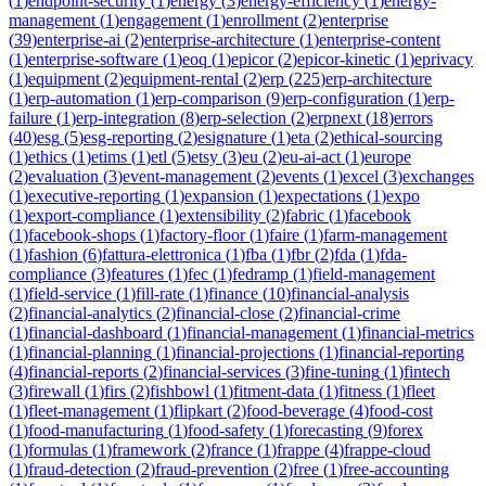
(
1
)
endpoint-security
(
1
)
energy
(
3
)
energy-efficiency
(
1
)
energy-
management
(
1
)
engagement
(
1
)
enrollment
(
2
)
enterprise
(
39
)
enterprise-ai
(
2
)
enterprise-architecture
(
1
)
enterprise-content
(
1
)
enterprise-software
(
1
)
eoq
(
1
)
epicor
(
2
)
epicor-kinetic
(
1
)
eprivacy
(
1
)
equipment
(
2
)
equipment-rental
(
2
)
erp
(
225
)
erp-architecture
(
1
)
erp-automation
(
1
)
erp-comparison
(
9
)
erp-configuration
(
1
)
erp-
failure
(
1
)
erp-integration
(
8
)
erp-selection
(
2
)
erpnext
(
18
)
errors
(
40
)
esg
(
5
)
esg-reporting
(
2
)
esignature
(
1
)
eta
(
2
)
ethical-sourcing
(
1
)
ethics
(
1
)
etims
(
1
)
etl
(
5
)
etsy
(
3
)
eu
(
2
)
eu-ai-act
(
1
)
europe
(
2
)
evaluation
(
3
)
event-management
(
2
)
events
(
1
)
excel
(
3
)
exchanges
(
1
)
executive-reporting
(
1
)
expansion
(
1
)
expectations
(
1
)
expo
(
1
)
export-compliance
(
1
)
extensibility
(
2
)
fabric
(
1
)
facebook
(
1
)
facebook-shops
(
1
)
factory-floor
(
1
)
faire
(
1
)
farm-management
(
1
)
fashion
(
6
)
fattura-elettronica
(
1
)
fba
(
1
)
fbr
(
2
)
fda
(
1
)
fda-
compliance
(
3
)
features
(
1
)
fec
(
1
)
fedramp
(
1
)
field-management
(
1
)
field-service
(
1
)
fill-rate
(
1
)
finance
(
10
)
financial-analysis
(
2
)
financial-analytics
(
2
)
financial-close
(
2
)
financial-crime
(
1
)
financial-dashboard
(
1
)
financial-management
(
1
)
financial-metrics
(
1
)
financial-planning
(
1
)
financial-projections
(
1
)
financial-reporting
(
4
)
financial-reports
(
2
)
financial-services
(
3
)
fine-tuning
(
1
)
fintech
(
3
)
firewall
(
1
)
firs
(
2
)
fishbowl
(
1
)
fitment-data
(
1
)
fitness
(
1
)
fleet
(
1
)
fleet-management
(
1
)
flipkart
(
2
)
food-beverage
(
4
)
food-cost
(
1
)
food-manufacturing
(
1
)
food-safety
(
1
)
forecasting
(
9
)
forex
(
1
)
formulas
(
1
)
framework
(
2
)
france
(
1
)
frappe
(
4
)
frappe-cloud
(
1
)
fraud-detection
(
2
)
fraud-prevention
(
2
)
free
(
1
)
free-accounting