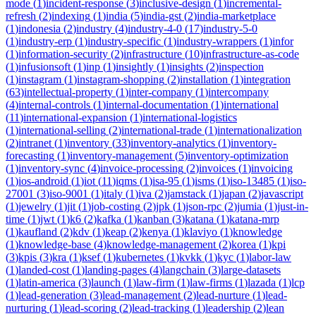
mode
(
1
)
incident-response
(
3
)
inclusive-design
(
1
)
incremental-
refresh
(
2
)
indexing
(
1
)
india
(
5
)
india-gst
(
2
)
india-marketplace
(
1
)
indonesia
(
2
)
industry
(
4
)
industry-4-0
(
17
)
industry-5-0
(
1
)
industry-erp
(
1
)
industry-specific
(
1
)
industry-wrappers
(
1
)
infor
(
1
)
information-security
(
2
)
infrastructure
(
10
)
infrastructure-as-code
(
1
)
infusionsoft
(
1
)
inp
(
1
)
insightly
(
1
)
insights
(
2
)
inspection
(
1
)
instagram
(
1
)
instagram-shopping
(
2
)
installation
(
1
)
integration
(
63
)
intellectual-property
(
1
)
inter-company
(
1
)
intercompany
(
4
)
internal-controls
(
1
)
internal-documentation
(
1
)
international
(
11
)
international-expansion
(
1
)
international-logistics
(
1
)
international-selling
(
2
)
international-trade
(
1
)
internationalization
(
2
)
intranet
(
1
)
inventory
(
33
)
inventory-analytics
(
1
)
inventory-
forecasting
(
1
)
inventory-management
(
5
)
inventory-optimization
(
1
)
inventory-sync
(
4
)
invoice-processing
(
2
)
invoices
(
1
)
invoicing
(
1
)
ios-android
(
1
)
iot
(
11
)
iqms
(
1
)
isa-95
(
1
)
isms
(
1
)
iso-13485
(
1
)
iso-
27001
(
3
)
iso-9001
(
1
)
italy
(
1
)
iva
(
2
)
jamstack
(
1
)
japan
(
2
)
javascript
(
1
)
jewelry
(
1
)
jit
(
1
)
job-costing
(
2
)
jpk
(
1
)
json-rpc
(
2
)
jumia
(
1
)
just-in-
time
(
1
)
jwt
(
1
)
k6
(
2
)
kafka
(
1
)
kanban
(
3
)
katana
(
1
)
katana-mrp
(
1
)
kaufland
(
2
)
kdv
(
1
)
keap
(
2
)
kenya
(
1
)
klaviyo
(
1
)
knowledge
(
1
)
knowledge-base
(
4
)
knowledge-management
(
2
)
korea
(
1
)
kpi
(
3
)
kpis
(
3
)
kra
(
1
)
ksef
(
1
)
kubernetes
(
1
)
kvkk
(
1
)
kyc
(
1
)
labor-law
(
1
)
landed-cost
(
1
)
landing-pages
(
4
)
langchain
(
3
)
large-datasets
(
1
)
latin-america
(
3
)
launch
(
1
)
law-firm
(
1
)
law-firms
(
1
)
lazada
(
1
)
lcp
(
1
)
lead-generation
(
3
)
lead-management
(
2
)
lead-nurture
(
1
)
lead-
nurturing
(
1
)
lead-scoring
(
2
)
lead-tracking
(
1
)
leadership
(
2
)
lean