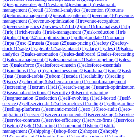
(
2
)
responsive-design
(
1
)
rest-api
(
4
)
restaurant
(
5
)
restaurant-
management
(
1
)
retail
(
13
)
retail-analytics
(
1
)
retention
(
9
)
returns
(
4
)
returns-management
(
2
)
reusable-patterns
(
1
)
revenue
(
10
)
revenue-
management
(
1
)
revenue-optimization
(
1
)
revenue-recognition
(
5
)
reverse-logistics
(
2
)
reviews
(
5
)
rfid
(
2
)
rfm
(
1
)
rfm-analysis
(
1
)
rfp
(
1
)
rfq
(
1
)
rich-results
(
1
)
risk-management
(
7
)
risk-reduction
(
1
)
rls
(
4
)
rohs
(
1
)
roi
(
34
)
roi-optimization
(
1
)
rolling-update
(
1
)
romania
(
1
)
rpa
(
3
)
rsc
(
2
)
russia
(
2
)
saas
(
25
)
saas-pricing
(
1
)
safety
(
2
)
safety-
stock
(
1
)
sage
(
1
)
sage-50
(
2
)
sage-intacct
(
1
)
salary
(
1
)
sales
(
19
)
sales-
analytics
(
3
)
sales-automation
(
1
)
sales-dashboard
(
2
)
sales-forecasting
(
1
)
sales-management
(
1
)
sales-operations
(
1
)
sales-pipeline
(
1
)
sales-
tax
(
8
)
salesforce
(
5
)
salesforce-einstein
(
1
)
salesforce-essentials
(
1
)
sanctions
(
1
)
sap
(
5
)
sap-business-one
(
2
)
sap-hana
(
1
)
sars
(
2
)
sasb
(
1
)
sat
(
1
)
saudi-arabia
(
3
)
sbom
(
1
)
scada
(
1
)
scalability
(
3
)
scaling
(
9
)
sccs
(
2
)
scheduling
(
6
)
schema-markup
(
1
)
school-management
(
1
)
screening
(
1
)
scrum
(
1
)
sdi
(
1
)
search-engine
(
1
)
search-optimization
(
2
)
seasonal-collections
(
1
)
security
(
36
)
security-training
(
1
)
segmentation
(
2
)
selection
(
1
)
self-evolving
(
1
)
self-hosted
(
1
)
self-
service
(
2
)
self-service-bi
(
2
)
seller-metrics
(
1
)
selling
(
1
)
selling-online
(
1
)
selling-platforms
(
1
)
semantic-model
(
1
)
seo
(
16
)
seo-audit
(
1
)
seo-
migration
(
1
)
server
(
1
)
server-components
(
1
)
server-sizing
(
2
)
service
(
1
)
service-contracts
(
1
)
service-efficiency
(
1
)
service-firms
(
1
)
services
(
1
)
setup
(
2
)
sgk
(
1
)
sharding
(
1
)
sharepoint
(
1
)
shein
(
1
)
shift-
management
(
3
)
shipping
(
4
)
shop-floor
(
2
)
shopee
(
2
)
shopify
(
113
)
shopify-api
(
1
)
shopify-flow
(
1
)
shopify-partners
(
1
)
shopify-