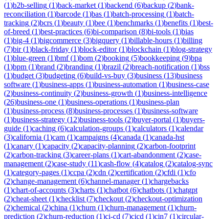
(
1
)
b2b-selling
(
1
)
back-market
(
1
)
backend
(
6
)
backup
(
2
)
bank-
reconciliation
(
1
)
barcode
(
1
)
bas
(
1
)
batch-processing
(
1
)
batch-
tracking
(
2
)
bcrs
(
1
)
beauty
(
1
)
bee
(
1
)
benchmarks
(
1
)
benefits
(
1
)
best-
of-breed
(
1
)
best-practices
(
6
)
bi-comparison
(
8
)
bi-tools
(
1
)
bias
(
1
)
big-4
(
1
)
bigcommerce
(
3
)
bigquery
(
1
)
billable-hours
(
1
)
billing
(
7
)
bir
(
1
)
black-friday
(
1
)
block-editor
(
1
)
blockchain
(
1
)
blog-strategy
(
1
)
blue-green
(
1
)
bmf
(
1
)
bom
(
2
)
booking
(
5
)
bookkeeping
(
9
)
bpa
(
1
)
bpm
(
1
)
brand
(
2
)
branding
(
1
)
brazil
(
2
)
breach-notification
(
1
)
bss
(
1
)
budget
(
3
)
budgeting
(
6
)
build-vs-buy
(
3
)
business
(
13
)
business
software
(
1
)
business-apps
(
1
)
business-automation
(
1
)
business-case
(
2
)
business-continuity
(
2
)
business-growth
(
1
)
business-intelligence
(
26
)
business-one
(
1
)
business-operations
(
1
)
business-plan
(
1
)
business-process
(
8
)
business-processes
(
1
)
business-software
(
1
)
business-strategy
(
12
)
business-tools
(
2
)
buyer-portal
(
1
)
buyers-
guide
(
1
)
caching
(
6
)
calculation-groups
(
1
)
calculators
(
1
)
calendar
(
3
)
california
(
1
)
cam
(
1
)
campaigns
(
4
)
canada
(
1
)
canada-hst
(
1
)
canary
(
1
)
capacity
(
2
)
capacity-planning
(
2
)
carbon-footprint
(
2
)
carbon-tracking
(
3
)
career-plans
(
1
)
cart-abandonment
(
2
)
case-
management
(
2
)
case-study
(
11
)
cash-flow
(
4
)
catalog
(
2
)
catalog-sync
(
1
)
category-pages
(
1
)
ccpa
(
2
)
cdn
(
2
)
certification
(
2
)
cfdi
(
1
)
cfo
(
2
)
change-management
(
6
)
channel-manager
(
1
)
chargebacks
(
1
)
chart-of-accounts
(
3
)
charts
(
1
)
chatbot
(
6
)
chatbots
(
1
)
chatgpt
(
2
)
cheat-sheet
(
1
)
checklist
(
7
)
checkout
(
2
)
checkout-optimization
(
2
)
chemical
(
2
)
china
(
1
)
churn
(
1
)
churn-management
(
1
)
churn-
prediction
(
2
)
churn-reduction
(
1
)
ci-cd
(
7
)
cicd
(
1
)
cin7
(
1
)
circular-