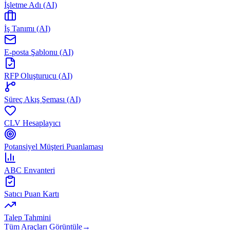
İşletme Adı (AI)
İş Tanımı (AI)
E-posta Şablonu (AI)
RFP Oluşturucu (AI)
Süreç Akış Şeması (AI)
CLV Hesaplayıcı
Potansiyel Müşteri Puanlaması
ABC Envanteri
Satıcı Puan Kartı
Talep Tahmini
Tüm Araçları Görüntüle
→