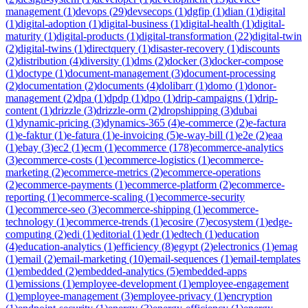
management
(
1
)
devops
(
29
)
devsecops
(
1
)
dgfip
(
1
)
dian
(
1
)
digital
(
1
)
digital-adoption
(
1
)
digital-business
(
1
)
digital-health
(
1
)
digital-
maturity
(
1
)
digital-products
(
1
)
digital-transformation
(
22
)
digital-twin
(
2
)
digital-twins
(
1
)
directquery
(
1
)
disaster-recovery
(
1
)
discounts
(
2
)
distribution
(
4
)
diversity
(
1
)
dms
(
2
)
docker
(
3
)
docker-compose
(
1
)
doctype
(
1
)
document-management
(
3
)
document-processing
(
2
)
documentation
(
2
)
documents
(
4
)
dolibarr
(
1
)
domo
(
1
)
donor-
management
(
2
)
dpa
(
1
)
dpdp
(
1
)
dpo
(
1
)
drip-campaigns
(
1
)
drip-
content
(
1
)
drizzle
(
3
)
drizzle-orm
(
2
)
dropshipping
(
3
)
dubai
(
1
)
dynamic-pricing
(
3
)
dynamics-365
(
4
)
e-commerce
(
2
)
e-factura
(
1
)
e-faktur
(
1
)
e-fatura
(
1
)
e-invoicing
(
5
)
e-way-bill
(
1
)
e2e
(
2
)
eaa
(
1
)
ebay
(
3
)
ec2
(
1
)
ecm
(
1
)
ecommerce
(
178
)
ecommerce-analytics
(
3
)
ecommerce-costs
(
1
)
ecommerce-logistics
(
1
)
ecommerce-
marketing
(
2
)
ecommerce-metrics
(
2
)
ecommerce-operations
(
2
)
ecommerce-payments
(
1
)
ecommerce-platform
(
2
)
ecommerce-
reporting
(
1
)
ecommerce-scaling
(
1
)
ecommerce-security
(
1
)
ecommerce-seo
(
3
)
ecommerce-shipping
(
1
)
ecommerce-
technology
(
1
)
ecommerce-trends
(
1
)
ecosire
(
7
)
ecosystem
(
1
)
edge-
computing
(
2
)
edi
(
1
)
editorial
(
1
)
edr
(
1
)
edtech
(
1
)
education
(
4
)
education-analytics
(
1
)
efficiency
(
8
)
egypt
(
2
)
electronics
(
1
)
emag
(
1
)
email
(
2
)
email-marketing
(
10
)
email-sequences
(
1
)
email-templates
(
1
)
embedded
(
2
)
embedded-analytics
(
5
)
embedded-apps
(
1
)
emissions
(
1
)
employee-development
(
1
)
employee-engagement
(
1
)
employee-management
(
3
)
employee-privacy
(
1
)
encryption