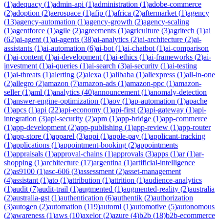
(
1
)
adequacy
(
1
)
admin-api
(
1
)
administration
(
1
)
adobe-commerce
(
2
)
adoption
(
2
)
aerospace
(
1
)
afip
(
1
)
africa
(
2
)
aftermarket
(
1
)
agency
(
13
)
agency-automation
(
1
)
agency-growth
(
2
)
agency-scaling
(
1
)
agentforce
(
1
)
agile
(
2
)
agreements
(
1
)
agriculture
(
3
)
agritech
(
1
)
ai
(
62
)
ai-agent
(
1
)
ai-agents
(
38
)
ai-analytics
(
2
)
ai-architecture
(
2
)
ai-
assistants
(
1
)
ai-automation
(
6
)
ai-bot
(
1
)
ai-chatbot
(
1
)
ai-comparison
(
1
)
ai-content
(
1
)
ai-development
(
1
)
ai-ethics
(
1
)
ai-frameworks
(
2
)
ai-
investment
(
1
)
ai-queries
(
1
)
ai-search
(
3
)
ai-security
(
1
)
ai-testing
(
1
)
ai-threats
(
1
)
alerting
(
2
)
alexa
(
1
)
alibaba
(
1
)
aliexpress
(
1
)
all-in-one
(
2
)
allegro
(
2
)
amazon
(
7
)
amazon-ads
(
1
)
amazon-ppc
(
1
)
amazon-
seller
(
1
)
aml
(
1
)
analytics
(
40
)
announcement
(
1
)
anomaly-detection
(
1
)
answer-engine-optimization
(
1
)
aov
(
1
)
ap-automation
(
1
)
apache
(
1
)
apcs
(
1
)
api
(
22
)
api-economy
(
1
)
api-first
(
2
)
api-gateway
(
1
)
api-
integration
(
3
)
api-security
(
2
)
apm
(
1
)
app-bridge
(
1
)
app-commerce
(
1
)
app-development
(
2
)
app-publishing
(
1
)
app-review
(
1
)
app-router
(
1
)
app-store
(
1
)
apparel
(
3
)
appi
(
1
)
apple-pay
(
1
)
applicant-tracking
(
1
)
applications
(
1
)
appointment-booking
(
2
)
appointments
(
1
)
appraisals
(
1
)
approval-chains
(
1
)
approvals
(
3
)
apps
(
1
)
ar
(
1
)
ar-
shopping
(
1
)
architecture
(
17
)
argentina
(
1
)
artificial-intelligence
(
2
)
as9100
(
1
)
asc-606
(
3
)
assessment
(
2
)
asset-management
(
4
)
assistant
(
1
)
ato
(
1
)
attribution
(
1
)
attrition
(
1
)
audience-analytics
(
1
)
audit
(
7
)
audit-trail
(
1
)
augmented
(
1
)
augmented-reality
(
2
)
australia
(
2
)
australia-gst
(
1
)
authentication
(
6
)
authentik
(
2
)
authorization
(
3
)
autogen
(
2
)
automation
(
119
)
automl
(
1
)
automotive
(
5
)
autonomous
(
2
)
awareness
(
1
)
aws
(
10
)
axelor
(
2
)
azure
(
4
)
b2b
(
18
)
b2b-ecommerce