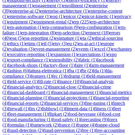
(
1
)
endpoint-security
(
1
)
energy
(
3
)
energy-efficiency
(
1
)
energy-
management
(
1
)
engagement
(
1
)
enrollment
(
2
)
enterprise
(
39
)
enterprise-ai
(
2
)
enterprise-architecture
(
1
)
enterprise-content
(
1
)
enterprise-software
(
1
)
eoq
(
1
)
epicor
(
2
)
epicor-kinetic
(
1
)
eprivacy
(
1
)
equipment
(
2
)
equipment-rental
(
2
)
erp
(
225
)
erp-architecture
(
1
)
erp-automation
(
1
)
erp-comparison
(
9
)
erp-configuration
(
1
)
erp-
failure
(
1
)
erp-integration
(
8
)
erp-selection
(
2
)
erpnext
(
18
)
errors
(
40
)
esg
(
5
)
esg-reporting
(
2
)
esignature
(
1
)
eta
(
2
)
ethical-sourcing
(
1
)
ethics
(
1
)
etims
(
1
)
etl
(
5
)
etsy
(
3
)
eu
(
2
)
eu-ai-act
(
1
)
europe
(
2
)
evaluation
(
3
)
event-management
(
2
)
events
(
1
)
excel
(
3
)
exchanges
(
1
)
executive-reporting
(
1
)
expansion
(
1
)
expectations
(
1
)
expo
(
1
)
export-compliance
(
1
)
extensibility
(
2
)
fabric
(
1
)
facebook
(
1
)
facebook-shops
(
1
)
factory-floor
(
1
)
faire
(
1
)
farm-management
(
1
)
fashion
(
6
)
fattura-elettronica
(
1
)
fba
(
1
)
fbr
(
2
)
fda
(
1
)
fda-
compliance
(
3
)
features
(
1
)
fec
(
1
)
fedramp
(
1
)
field-management
(
1
)
field-service
(
1
)
fill-rate
(
1
)
finance
(
10
)
financial-analysis
(
2
)
financial-analytics
(
2
)
financial-close
(
2
)
financial-crime
(
1
)
financial-dashboard
(
1
)
financial-management
(
1
)
financial-metrics
(
1
)
financial-planning
(
1
)
financial-projections
(
1
)
financial-reporting
(
4
)
financial-reports
(
2
)
financial-services
(
3
)
fine-tuning
(
1
)
fintech
(
3
)
firewall
(
1
)
firs
(
2
)
fishbowl
(
1
)
fitment-data
(
1
)
fitness
(
1
)
fleet
(
1
)
fleet-management
(
1
)
flipkart
(
2
)
food-beverage
(
4
)
food-cost
(
1
)
food-manufacturing
(
1
)
food-safety
(
1
)
forecasting
(
9
)
forex
(
1
)
formulas
(
1
)
framework
(
2
)
france
(
1
)
frappe
(
4
)
frappe-cloud
(
1
)
fraud-detection
(
2
)
fraud-prevention
(
2
)
free
(
1
)
free-accounting