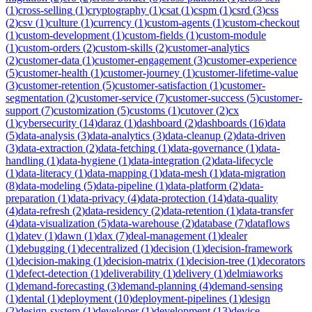
(
1
)
cross-selling
(
1
)
cryptography
(
1
)
csat
(
1
)
cspm
(
1
)
csrd
(
3
)
css
(
2
)
csv
(
1
)
culture
(
1
)
currency
(
1
)
custom-agents
(
1
)
custom-checkout
(
1
)
custom-development
(
1
)
custom-fields
(
1
)
custom-module
(
1
)
custom-orders
(
2
)
custom-skills
(
2
)
customer-analytics
(
2
)
customer-data
(
1
)
customer-engagement
(
3
)
customer-experience
(
5
)
customer-health
(
1
)
customer-journey
(
1
)
customer-lifetime-value
(
3
)
customer-retention
(
5
)
customer-satisfaction
(
1
)
customer-
segmentation
(
2
)
customer-service
(
7
)
customer-success
(
5
)
customer-
support
(
7
)
customization
(
5
)
customs
(
1
)
cutover
(
2
)
cx
(
1
)
cybersecurity
(
14
)
daraz
(
1
)
dashboard
(
2
)
dashboards
(
16
)
data
(
5
)
data-analysis
(
3
)
data-analytics
(
3
)
data-cleanup
(
2
)
data-driven
(
3
)
data-extraction
(
2
)
data-fetching
(
1
)
data-governance
(
1
)
data-
handling
(
1
)
data-hygiene
(
1
)
data-integration
(
2
)
data-lifecycle
(
1
)
data-literacy
(
1
)
data-mapping
(
1
)
data-mesh
(
1
)
data-migration
(
8
)
data-modeling
(
5
)
data-pipeline
(
1
)
data-platform
(
2
)
data-
preparation
(
1
)
data-privacy
(
4
)
data-protection
(
14
)
data-quality
(
4
)
data-refresh
(
2
)
data-residency
(
2
)
data-retention
(
1
)
data-transfer
(
4
)
data-visualization
(
5
)
data-warehouse
(
2
)
database
(
7
)
dataflows
(
1
)
datev
(
1
)
dawn
(
1
)
dax
(
7
)
deal-management
(
1
)
dealer
(
1
)
debugging
(
1
)
decentralized
(
1
)
decision
(
1
)
decision-framework
(
1
)
decision-making
(
1
)
decision-matrix
(
1
)
decision-tree
(
1
)
decorators
(
1
)
defect-detection
(
1
)
deliverability
(
1
)
delivery
(
1
)
delmiaworks
(
1
)
demand-forecasting
(
3
)
demand-planning
(
4
)
demand-sensing
(
1
)
dental
(
1
)
deployment
(
10
)
deployment-pipelines
(
1
)
design
(
2
)
design-system
(
1
)
developer
(
1
)
development
(
13
)
device-