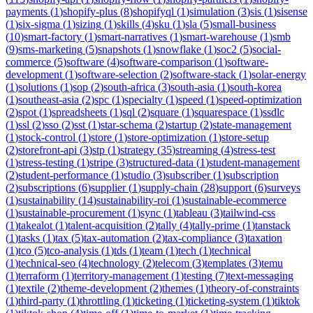
payments
(
1
)
shopify-plus
(
8
)
shopifyql
(
1
)
simulation
(
3
)
sis
(
1
)
sisense
(
1
)
six-sigma
(
1
)
sizing
(
1
)
skills
(
4
)
sku
(
1
)
sla
(
5
)
small-business
(
10
)
smart-factory
(
1
)
smart-narratives
(
1
)
smart-warehouse
(
1
)
smb
(
9
)
sms-marketing
(
5
)
snapshots
(
1
)
snowflake
(
1
)
soc2
(
5
)
social-
commerce
(
5
)
software
(
4
)
software-comparison
(
1
)
software-
development
(
1
)
software-selection
(
2
)
software-stack
(
1
)
solar-energy
(
1
)
solutions
(
1
)
sop
(
2
)
south-africa
(
3
)
south-asia
(
1
)
south-korea
(
1
)
southeast-asia
(
2
)
spc
(
1
)
specialty
(
1
)
speed
(
1
)
speed-optimization
(
2
)
spot
(
1
)
spreadsheets
(
1
)
sql
(
2
)
square
(
1
)
squarespace
(
1
)
ssdlc
(
1
)
ssl
(
2
)
sso
(
2
)
sst
(
1
)
star-schema
(
2
)
startup
(
2
)
state-management
(
1
)
stock-control
(
1
)
store
(
1
)
store-optimization
(
1
)
store-setup
(
2
)
storefront-api
(
3
)
stp
(
1
)
strategy
(
35
)
streaming
(
4
)
stress-test
(
1
)
stress-testing
(
1
)
stripe
(
3
)
structured-data
(
1
)
student-management
(
2
)
student-performance
(
1
)
studio
(
3
)
subscriber
(
1
)
subscription
(
2
)
subscriptions
(
6
)
supplier
(
1
)
supply-chain
(
28
)
support
(
6
)
surveys
(
1
)
sustainability
(
14
)
sustainability-roi
(
1
)
sustainable-ecommerce
(
1
)
sustainable-procurement
(
1
)
sync
(
1
)
tableau
(
3
)
tailwind-css
(
1
)
takealot
(
1
)
talent-acquisition
(
2
)
tally
(
4
)
tally-prime
(
1
)
tanstack
(
1
)
tasks
(
1
)
tax
(
5
)
tax-automation
(
2
)
tax-compliance
(
3
)
taxation
(
1
)
tco
(
5
)
tco-analysis
(
1
)
tds
(
1
)
team
(
1
)
tech
(
1
)
technical
(
1
)
technical-seo
(
4
)
technology
(
2
)
telecom
(
3
)
templates
(
3
)
temu
(
1
)
terraform
(
1
)
territory-management
(
1
)
testing
(
7
)
text-messaging
(
1
)
textile
(
2
)
theme-development
(
2
)
themes
(
1
)
theory-of-constraints
(
1
)
third-party
(
1
)
throttling
(
1
)
ticketing
(
1
)
ticketing-system
(
1
)
tiktok