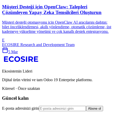
Müşteri Desteği için OpenClaw: Talepleri
Çözümleyen Yapay Zeka Temsilcileri Oluşturun
Müşteri desteği otomasyonu için OpenClaw AI aracılarını dağıtın:
bilet önceliklendirmesi, akıllı yönlendirme, otomatik çözümleme, üst
kademeye yükseltme yönetimi ve çok kanallı destek entegrasyonu.
E
ECOSIRE Research and Development Team
5 Mar
Ekosistemin Lideri
Dijital ürün vitrini ve tam Odoo 19 Enterprise platformu.
Küresel · Önce uzaktan
Güncel kalın
E-posta adresinizi girin
Abone ol