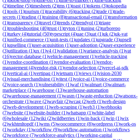
(
1
)
tiktok-shop
(
4
)
time-off
(
1
)
time-to-market
(
1
)
time-tracking
(
2
)
timeline
(
5
)
timesheets
(
2
)
tms
(
1
)
toast
(
1
)
tokens
(
3
)
tokopedia
(
1
)
tools
(
1
)
tourism
(
1
)
traceability
(
6
)
tracking
(
2
)
trade
(
1
)
trade-
secrets
(
1
)
trading
(
1
)
training
(
8
)
transactional-email
(
1
)
transformation
(
1
)
transparency
(
3
)
travel
(
3
)
trends
(
2
)
trendyol
(
1
)
triage
(
1
)
troubleshooting
(
40
)
trust
(
1
)
tryton
(
1
)
tuning
(
2
)
turborepo
(
1
)
turkey
(
4
)
tutorial
(
50
)
typescript
(
4
)
uae
(
3
)
uat
(
1
)
uk
(
2
)
uk-vat
(
1
)
unified-commerce
(
1
)
unit-tests
(
1
)
updates
(
1
)
upgrade
(
3
)
upsell
(
1
)
upselling
(
1
)
user-acquisition
(
1
)
user-adoption
(
2
)
user-experience
(
3
)
utilization
(
1
)
ux
(
1
)
v4
(
1
)
validation
(
1
)
variance-analysis
(
1
)
vat
(
16
)
vector-database
(
1
)
vehicle-management
(
1
)
vehicle-tracking
(
1
)
vendor-coordination
(
1
)
vendor-evaluation
(
1
)
vendor-
management
(
4
)
vendor-risk
(
1
)
vendor-selection
(
2
)
vercel-ai-sdk
(
1
)
vertical-ai
(
1
)
vertipaq
(
1
)
vietnam
(
1
)
views
(
1
)
vision-2030
(
1
)
visual-merchandising
(
1
)
vitest
(
1
)
voice-ai
(
1
)
voice-commerce
(
2
)
voice-search
(
1
)
vulnerability
(
1
)
waf
(
1
)
walmart
(
3
)
walmart-
marketplace
(
1
)
warehouse
(
13
)
warehouse-automation
(
2
)
warehouse-management
(
1
)
wasm
(
1
)
waste-reduction
(
2
)
watsonx-
orchestrate
(
1
)
wave
(
2
)
wayfair
(
2
)
wcag
(
2
)
web
(
1
)
web-design
(
2
)
web-development
(
1
)
web-scraping
(
1
)
web3
(
1
)
webhooks
(
7
)
website
(
1
)
website-builder
(
1
)
whatsapp
(
1
)
white-label
(
6
)
wholesale
(
12
)
wiki
(
2
)
wildberries
(
1
)
win-back
(
1
)
wip
(
1
)
wix
(
2
)
wkhtmltopdf
(
1
)
wms
(
5
)
woocommerce
(
8
)
wordpress
(
1
)
work-os
(
1
)
workday
(
1
)
workflow
(
9
)
workflow-automation
(
1
)
workflows
(
2
)
workforce
(
7
)
workforce-analytics
(
1
)
working-capital