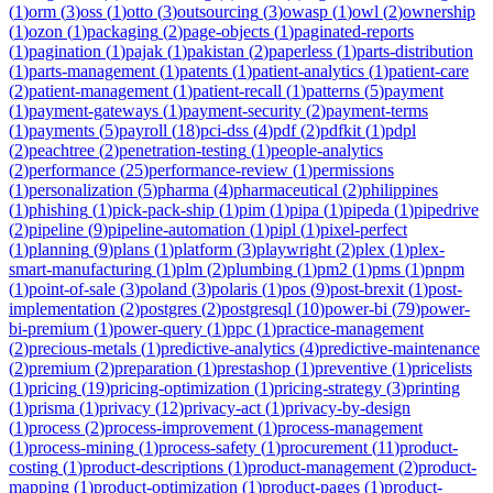
(
1
)
orm
(
3
)
oss
(
1
)
otto
(
3
)
outsourcing
(
3
)
owasp
(
1
)
owl
(
2
)
ownership
(
1
)
ozon
(
1
)
packaging
(
2
)
page-objects
(
1
)
paginated-reports
(
1
)
pagination
(
1
)
pajak
(
1
)
pakistan
(
2
)
paperless
(
1
)
parts-distribution
(
1
)
parts-management
(
1
)
patents
(
1
)
patient-analytics
(
1
)
patient-care
(
2
)
patient-management
(
1
)
patient-recall
(
1
)
patterns
(
5
)
payment
(
1
)
payment-gateways
(
1
)
payment-security
(
2
)
payment-terms
(
1
)
payments
(
5
)
payroll
(
18
)
pci-dss
(
4
)
pdf
(
2
)
pdfkit
(
1
)
pdpl
(
2
)
peachtree
(
2
)
penetration-testing
(
1
)
people-analytics
(
2
)
performance
(
25
)
performance-review
(
1
)
permissions
(
1
)
personalization
(
5
)
pharma
(
4
)
pharmaceutical
(
2
)
philippines
(
1
)
phishing
(
1
)
pick-pack-ship
(
1
)
pim
(
1
)
pipa
(
1
)
pipeda
(
1
)
pipedrive
(
2
)
pipeline
(
9
)
pipeline-automation
(
1
)
pipl
(
1
)
pixel-perfect
(
1
)
planning
(
9
)
plans
(
1
)
platform
(
3
)
playwright
(
2
)
plex
(
1
)
plex-
smart-manufacturing
(
1
)
plm
(
2
)
plumbing
(
1
)
pm2
(
1
)
pms
(
1
)
pnpm
(
1
)
point-of-sale
(
3
)
poland
(
3
)
polaris
(
1
)
pos
(
9
)
post-brexit
(
1
)
post-
implementation
(
2
)
postgres
(
2
)
postgresql
(
10
)
power-bi
(
79
)
power-
bi-premium
(
1
)
power-query
(
1
)
ppc
(
1
)
practice-management
(
2
)
precious-metals
(
1
)
predictive-analytics
(
4
)
predictive-maintenance
(
2
)
premium
(
2
)
preparation
(
1
)
prestashop
(
1
)
preventive
(
1
)
pricelists
(
1
)
pricing
(
19
)
pricing-optimization
(
1
)
pricing-strategy
(
3
)
printing
(
1
)
prisma
(
1
)
privacy
(
12
)
privacy-act
(
1
)
privacy-by-design
(
1
)
process
(
2
)
process-improvement
(
1
)
process-management
(
1
)
process-mining
(
1
)
process-safety
(
1
)
procurement
(
11
)
product-
costing
(
1
)
product-descriptions
(
1
)
product-management
(
2
)
product-
mapping
(
1
)
product-optimization
(
1
)
product-pages
(
1
)
product-