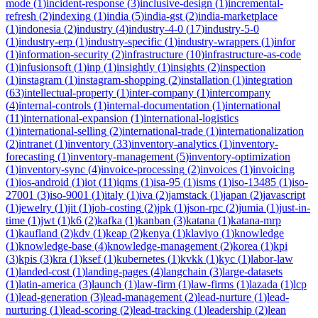
mode
(
1
)
incident-response
(
3
)
inclusive-design
(
1
)
incremental-
refresh
(
2
)
indexing
(
1
)
india
(
5
)
india-gst
(
2
)
india-marketplace
(
1
)
indonesia
(
2
)
industry
(
4
)
industry-4-0
(
17
)
industry-5-0
(
1
)
industry-erp
(
1
)
industry-specific
(
1
)
industry-wrappers
(
1
)
infor
(
1
)
information-security
(
2
)
infrastructure
(
10
)
infrastructure-as-code
(
1
)
infusionsoft
(
1
)
inp
(
1
)
insightly
(
1
)
insights
(
2
)
inspection
(
1
)
instagram
(
1
)
instagram-shopping
(
2
)
installation
(
1
)
integration
(
63
)
intellectual-property
(
1
)
inter-company
(
1
)
intercompany
(
4
)
internal-controls
(
1
)
internal-documentation
(
1
)
international
(
11
)
international-expansion
(
1
)
international-logistics
(
1
)
international-selling
(
2
)
international-trade
(
1
)
internationalization
(
2
)
intranet
(
1
)
inventory
(
33
)
inventory-analytics
(
1
)
inventory-
forecasting
(
1
)
inventory-management
(
5
)
inventory-optimization
(
1
)
inventory-sync
(
4
)
invoice-processing
(
2
)
invoices
(
1
)
invoicing
(
1
)
ios-android
(
1
)
iot
(
11
)
iqms
(
1
)
isa-95
(
1
)
isms
(
1
)
iso-13485
(
1
)
iso-
27001
(
3
)
iso-9001
(
1
)
italy
(
1
)
iva
(
2
)
jamstack
(
1
)
japan
(
2
)
javascript
(
1
)
jewelry
(
1
)
jit
(
1
)
job-costing
(
2
)
jpk
(
1
)
json-rpc
(
2
)
jumia
(
1
)
just-in-
time
(
1
)
jwt
(
1
)
k6
(
2
)
kafka
(
1
)
kanban
(
3
)
katana
(
1
)
katana-mrp
(
1
)
kaufland
(
2
)
kdv
(
1
)
keap
(
2
)
kenya
(
1
)
klaviyo
(
1
)
knowledge
(
1
)
knowledge-base
(
4
)
knowledge-management
(
2
)
korea
(
1
)
kpi
(
3
)
kpis
(
3
)
kra
(
1
)
ksef
(
1
)
kubernetes
(
1
)
kvkk
(
1
)
kyc
(
1
)
labor-law
(
1
)
landed-cost
(
1
)
landing-pages
(
4
)
langchain
(
3
)
large-datasets
(
1
)
latin-america
(
3
)
launch
(
1
)
law-firm
(
1
)
law-firms
(
1
)
lazada
(
1
)
lcp
(
1
)
lead-generation
(
3
)
lead-management
(
2
)
lead-nurture
(
1
)
lead-
nurturing
(
1
)
lead-scoring
(
2
)
lead-tracking
(
1
)
leadership
(
2
)
lean