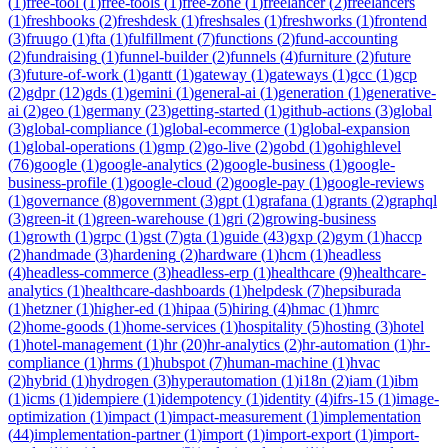
(
1
)
free-tool
(
1
)
free-tools
(
1
)
free-zone
(
1
)
freelancer
(
2
)
freelancers
(
1
)
freshbooks
(
2
)
freshdesk
(
1
)
freshsales
(
1
)
freshworks
(
1
)
frontend
(
3
)
fruugo
(
1
)
fta
(
1
)
fulfillment
(
7
)
functions
(
2
)
fund-accounting
(
2
)
fundraising
(
1
)
funnel-builder
(
2
)
funnels
(
4
)
furniture
(
2
)
future
(
3
)
future-of-work
(
1
)
gantt
(
1
)
gateway
(
1
)
gateways
(
1
)
gcc
(
1
)
gcp
(
2
)
gdpr
(
12
)
gds
(
1
)
gemini
(
1
)
general-ai
(
1
)
generation
(
1
)
generative-
ai
(
2
)
geo
(
1
)
germany
(
23
)
getting-started
(
1
)
github-actions
(
3
)
global
(
3
)
global-compliance
(
1
)
global-ecommerce
(
1
)
global-expansion
(
1
)
global-operations
(
1
)
gmp
(
2
)
go-live
(
2
)
gobd
(
1
)
gohighlevel
(
76
)
google
(
1
)
google-analytics
(
2
)
google-business
(
1
)
google-
business-profile
(
1
)
google-cloud
(
2
)
google-pay
(
1
)
google-reviews
(
1
)
governance
(
8
)
government
(
3
)
gpt
(
1
)
grafana
(
1
)
grants
(
2
)
graphql
(
3
)
green-it
(
1
)
green-warehouse
(
1
)
gri
(
2
)
growing-business
(
1
)
growth
(
1
)
grpc
(
1
)
gst
(
7
)
gta
(
1
)
guide
(
43
)
gxp
(
2
)
gym
(
1
)
haccp
(
2
)
handmade
(
3
)
hardening
(
2
)
hardware
(
1
)
hcm
(
1
)
headless
(
4
)
headless-commerce
(
3
)
headless-erp
(
1
)
healthcare
(
9
)
healthcare-
analytics
(
1
)
healthcare-dashboards
(
1
)
helpdesk
(
7
)
hepsiburada
(
1
)
hetzner
(
1
)
higher-ed
(
1
)
hipaa
(
5
)
hiring
(
4
)
hmac
(
1
)
hmrc
(
2
)
home-goods
(
1
)
home-services
(
1
)
hospitality
(
5
)
hosting
(
3
)
hotel
(
1
)
hotel-management
(
1
)
hr
(
20
)
hr-analytics
(
2
)
hr-automation
(
1
)
hr-
compliance
(
1
)
hrms
(
1
)
hubspot
(
7
)
human-machine
(
1
)
hvac
(
2
)
hybrid
(
1
)
hydrogen
(
3
)
hyperautomation
(
1
)
i18n
(
2
)
iam
(
1
)
ibm
(
1
)
icms
(
1
)
idempiere
(
1
)
idempotency
(
1
)
identity
(
4
)
ifrs-15
(
1
)
image-
optimization
(
1
)
impact
(
1
)
impact-measurement
(
1
)
implementation
(
44
)
implementation-partner
(
1
)
import
(
1
)
import-export
(
1
)
import-