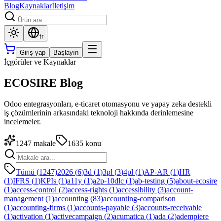
Blog
Kaynaklar
İletişim
tr
Giriş yap
Başlayın
İçgörüler ve Kaynaklar
ECOSIRE Blog
Odoo entegrasyonları, e-ticaret otomasyonu ve yapay zeka destekli
iş çözümlerinin arkasındaki teknoloji hakkında derinlemesine
incelemeler.
1247
makale
1635
konu
Tümü (1247)
2026
(
6
)
3d
(
1
)
3pl
(
3
)
4pl
(
1
)
AP-AR
(
1
)
HR
(
1
)
IFRS
(
1
)
KPIs
(
1
)
a11y
(
1
)
a2p-10dlc
(
1
)
ab-testing
(
5
)
about-ecosire
(
1
)
access-control
(
2
)
access-rights
(
1
)
accessibility
(
3
)
account-
management
(
1
)
accounting
(
83
)
accounting-comparison
(
1
)
accounting-firms
(
1
)
accounts-payable
(
3
)
accounts-receivable
(
1
)
activation
(
1
)
activecampaign
(
2
)
acumatica
(
1
)
ada
(
2
)
adempiere