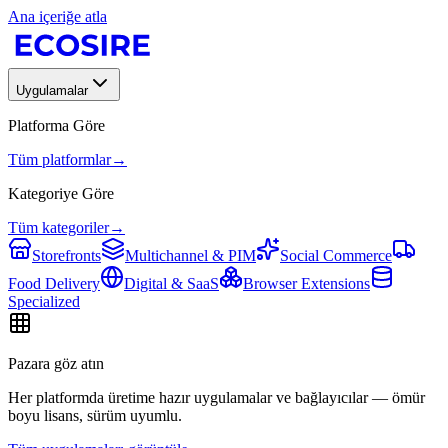
Ana içeriğe atla
Uygulamalar
Platforma Göre
Tüm platformlar
→
Kategoriye Göre
Tüm kategoriler
→
Storefronts
Multichannel & PIM
Social Commerce
Food Delivery
Digital & SaaS
Browser Extensions
Specialized
Pazara göz atın
Her platformda üretime hazır uygulamalar ve bağlayıcılar — ömür
boyu lisans, sürüm uyumlu.