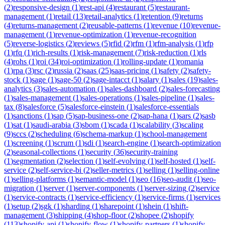
(
2
)
responsive-design
(
1
)
rest-api
(
4
)
restaurant
(
5
)
restaurant-
management
(
1
)
retail
(
13
)
retail-analytics
(
1
)
retention
(
9
)
returns
(
4
)
returns-management
(
2
)
reusable-patterns
(
1
)
revenue
(
10
)
revenue-
management
(
1
)
revenue-optimization
(
1
)
revenue-recognition
(
5
)
reverse-logistics
(
2
)
reviews
(
5
)
rfid
(
2
)
rfm
(
1
)
rfm-analysis
(
1
)
rfp
(
1
)
rfq
(
1
)
rich-results
(
1
)
risk-management
(
7
)
risk-reduction
(
1
)
rls
(
4
)
rohs
(
1
)
roi
(
34
)
roi-optimization
(
1
)
rolling-update
(
1
)
romania
(
1
)
rpa
(
3
)
rsc
(
2
)
russia
(
2
)
saas
(
25
)
saas-pricing
(
1
)
safety
(
2
)
safety-
stock
(
1
)
sage
(
1
)
sage-50
(
2
)
sage-intacct
(
1
)
salary
(
1
)
sales
(
19
)
sales-
analytics
(
3
)
sales-automation
(
1
)
sales-dashboard
(
2
)
sales-forecasting
(
1
)
sales-management
(
1
)
sales-operations
(
1
)
sales-pipeline
(
1
)
sales-
tax
(
8
)
salesforce
(
5
)
salesforce-einstein
(
1
)
salesforce-essentials
(
1
)
sanctions
(
1
)
sap
(
5
)
sap-business-one
(
2
)
sap-hana
(
1
)
sars
(
2
)
sasb
(
1
)
sat
(
1
)
saudi-arabia
(
3
)
sbom
(
1
)
scada
(
1
)
scalability
(
3
)
scaling
(
9
)
sccs
(
2
)
scheduling
(
6
)
schema-markup
(
1
)
school-management
(
1
)
screening
(
1
)
scrum
(
1
)
sdi
(
1
)
search-engine
(
1
)
search-optimization
(
2
)
seasonal-collections
(
1
)
security
(
36
)
security-training
(
1
)
segmentation
(
2
)
selection
(
1
)
self-evolving
(
1
)
self-hosted
(
1
)
self-
service
(
2
)
self-service-bi
(
2
)
seller-metrics
(
1
)
selling
(
1
)
selling-online
(
1
)
selling-platforms
(
1
)
semantic-model
(
1
)
seo
(
16
)
seo-audit
(
1
)
seo-
migration
(
1
)
server
(
1
)
server-components
(
1
)
server-sizing
(
2
)
service
(
1
)
service-contracts
(
1
)
service-efficiency
(
1
)
service-firms
(
1
)
services
(
1
)
setup
(
2
)
sgk
(
1
)
sharding
(
1
)
sharepoint
(
1
)
shein
(
1
)
shift-
management
(
3
)
shipping
(
4
)
shop-floor
(
2
)
shopee
(
2
)
shopify
(
113
)
shopify-api
(
1
)
shopify-flow
(
1
)
shopify-partners
(
1
)
shopify-