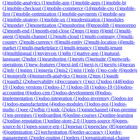
(
1
)
mobile-analytics
(
1
)
mobile-app
(
1
)
mobile-apps
(
1
)
mobile-bi
(
1
)
mobile-checkout
(
1
)
mobile-commerce
(
14
)
mobile-cro
(
1
)
mobile-
first
(
1
)
mobile-optimization
(
1
)
mobile-payments
(
1
)
mobile-seo
(
1
)
mobile-strategy
(
1
)
mobile-ux
(
1
)
modernization
(
1
)
modules
(
2
)
monday
(
3
)
monetization
(
2
)
monitoring
(
8
)
monolith
(
1
)
monorepo
(
2
)
month-end
(
1
)
month-end-close
(
2
)
mps
(
1
)
mrp
(
6
)
mtd
(
1
)
multi-
agent
(
5
)
multi-channel
(
13
)
multi-cloud
(
1
)
multi-company
(
3
)
multi-
country
(
2
)
multi-currency
(
6
)
multi-entity
(
2
)
multi-location
(
4
)
multi-
market
(
1
)
multi-marketplace
(
1
)
multi-tenancy
(
1
)
multi-tenant
(
4
)
multilingual
(
1
)
myinvois
(
1
)
n8n
(
1
)
native-app
(
1
)
natural-
language
(
2
)
ndpr
(
1
)
nearshoring
(
1
)
nestjs
(
5
)
netsuite
(
5
)
network-
operations
(
1
)
new-features
(
3
)
next-intl
(
1
)
next-js
(
1
)
nextjs
(
4
)
nexus
(
2
)
nfe
(
1
)
nginx
(
1
)
nigeria
(
3
)
nis2
(
1
)
nist
(
1
)
nlp
(
1
)
no-code
(
6
)
nodejs
(
1
)
nonprofit
(
4
)
nonprofit-analytics
(
1
)
noon
(
2
)
nps
(
1
)
oauth
(
1
)
oauth2
(
2
)
observability
(
4
)
occupancy
(
1
)
ocr
(
2
)
odoo
(
446
)
odoo
19
(
1
)
odoo versions
(
1
)
odoo-17
(
1
)
odoo-18
(
1
)
odoo-19
(
16
)
odoo-
accounting
(
6
)
odoo-crm
(
5
)
odoo-development
(
8
)
odoo-
implementation
(
1
)
odoo-integration
(
1
)
odoo-inventory
(
5
)
odoo-iot
(
1
)
odoo-manufacturing
(
4
)
odoo-modules
(
1
)
odoo-pos
(
1
)
odoo-
studio
(
1
)
oee
(
2
)
ofbiz
(
1
)
oidc
(
2
)
okrs
(
1
)
omnichannel
(
4
)
on-premise
(
1
)
on-premises
(
1
)
onboarding
(
6
)
online-courses
(
2
)
online-learning
(
2
)
online-reputation
(
1
)
online-store-2.0
(
1
)
open-source
(
6
)
open-
source-bi
(
1
)
open-source-erp
(
13
)
openai
(
1
)
openclaw
(
85
)
operations
(
6
)
optimization
(
21
)
orchestration
(
6
)
order-accuracy
(
1
)
order-
management
(
2
)
order-routing
(
1
)
orders
(
1
)
organizational-change