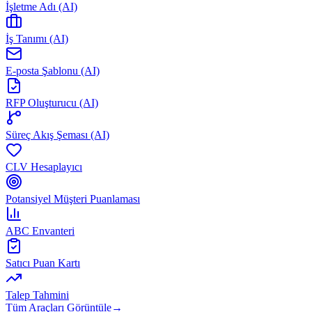
İşletme Adı (AI)
İş Tanımı (AI)
E-posta Şablonu (AI)
RFP Oluşturucu (AI)
Süreç Akış Şeması (AI)
CLV Hesaplayıcı
Potansiyel Müşteri Puanlaması
ABC Envanteri
Satıcı Puan Kartı
Talep Tahmini
Tüm Araçları Görüntüle
→