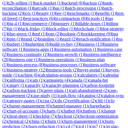
(
1
)
b2b-selling
(
1
)
back-market
(
1
)
backend
(
6
)
backup
(
2
)
bank-
reconciliation
(
1
)
barcode
(
1
)
bas
(
1
)
batch-processing
(
1
)
batch-
tracking
(
2
)
bcrs
(
1
)
beauty
(
1
)
bee
(
1
)
benchmarks
(
1
)
benefits
(
1
)
best-
of-breed
(
1
)
best-practices
(
6
)
bi-comparison
(
8
)
bi-tools
(
1
)
bias
(
1
)
big-4
(
1
)
bigcommerce
(
3
)
bigquery
(
1
)
billable-hours
(
1
)
billing
(
7
)
bir
(
1
)
black-friday
(
1
)
block-editor
(
1
)
blockchain
(
1
)
blog-strategy
(
1
)
blue-green
(
1
)
bmf
(
1
)
bom
(
2
)
booking
(
5
)
bookkeeping
(
9
)
bpa
(
1
)
bpm
(
1
)
brand
(
2
)
branding
(
1
)
brazil
(
2
)
breach-notification
(
1
)
bss
(
1
)
budget
(
3
)
budgeting
(
6
)
build-vs-buy
(
3
)
business
(
13
)
business
software
(
1
)
business-apps
(
1
)
business-automation
(
1
)
business-case
(
2
)
business-continuity
(
2
)
business-growth
(
1
)
business-intelligence
(
26
)
business-one
(
1
)
business-operations
(
1
)
business-plan
(
1
)
business-process
(
8
)
business-processes
(
1
)
business-software
(
1
)
business-strategy
(
12
)
business-tools
(
2
)
buyer-portal
(
1
)
buyers-
guide
(
1
)
caching
(
6
)
calculation-groups
(
1
)
calculators
(
1
)
calendar
(
3
)
california
(
1
)
cam
(
1
)
campaigns
(
4
)
canada
(
1
)
canada-hst
(
1
)
canary
(
1
)
capacity
(
2
)
capacity-planning
(
2
)
carbon-footprint
(
2
)
carbon-tracking
(
3
)
career-plans
(
1
)
cart-abandonment
(
2
)
case-
management
(
2
)
case-study
(
11
)
cash-flow
(
4
)
catalog
(
2
)
catalog-sync
(
1
)
category-pages
(
1
)
ccpa
(
2
)
cdn
(
2
)
certification
(
2
)
cfdi
(
1
)
cfo
(
2
)
change-management
(
6
)
channel-manager
(
1
)
chargebacks
(
1
)
chart-of-accounts
(
3
)
charts
(
1
)
chatbot
(
6
)
chatbots
(
1
)
chatgpt
(
2
)
cheat-sheet
(
1
)
checklist
(
7
)
checkout
(
2
)
checkout-optimization
(
2
)
chemical
(
2
)
china
(
1
)
churn
(
1
)
churn-management
(
1
)
churn-
prediction
(
2
)
churn-reduction
(
1
)
ci-cd
(
7
)
cicd
(
1
)
cin7
(
1
)
circular-