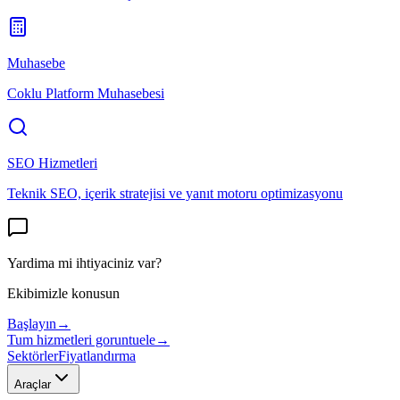
Muhasebe
Coklu Platform Muhasebesi
SEO Hizmetleri
Teknik SEO, içerik stratejisi ve yanıt motoru optimizasyonu
Yardima mi ihtiyaciniz var?
Ekibimizle konusun
Başlayın
→
Tum hizmetleri goruntuele
→
Sektörler
Fiyatlandırma
Araçlar