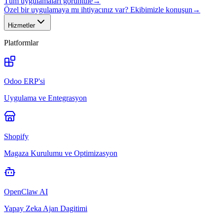
Tüm uygulamaları görüntüle
→
Özel bir uygulamaya mı ihtiyacınız var? Ekibimizle konuşun
→
Hizmetler
Platformlar
Odoo ERP'si
Uygulama ve Entegrasyon
Shopify
Magaza Kurulumu ve Optimizasyon
OpenClaw AI
Yapay Zeka Ajan Dagitimi