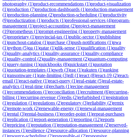
photography
(
1
)
product-recommendations
(
1
)
product-visualization
(
1
)
production
(
7
)
production-dashboards
(
1
)
production-management
(
1
)
production-planning
(
2
)
production-scheduling
(
1
)
productivity
(
9
)
productization
(
1
)
products
(
1
)
professional-services
(
4
)
program-
management
(
1
)
project-accounting
(
2
)
project-management
(
19
)
prometheus
(
1
)
prompt-engineering
(
1
)
property-management
(
5
)
proprietary
(
1
)
provincial-tax
(
1
)
public-sector
(
1
)
publishing
(
1
)
punchout-catalog
(
1
)
purchase
(
3
)
push-notifications
(
1
)
pwa
(
1
)
python
(
5
)
qa
(
1
)
qatar
(
1
)
qlik-sense
(
1
)
qualification
(
1
)
quality
(
3
)
quality-analytics
(
1
)
quality-assurance
(
1
)
quality-compliance
(
1
)
quality-control
(
2
)
quality-management
(
2
)
quantum-computing
(
1
)
query-tuning
(
1
)
quickbooks
(
8
)
quickstart
(
1
)
quotation
(
1
)
quotation-templates
(
1
)
qweb
(
3
)
rag
(
1
)
rakuten
(
1
)
ranking
(
1
)
ransomware
(
1
)
rate-limiting
(
3
)
rdl
(
1
)
react
(
8
)
react-19
(
2
)
react-
email
(
1
)
react-native
(
1
)
react-query
(
1
)
real-estate
(
5
)
real-estate-
analytics
(
1
)
real-time
(
4
)
recharts
(
1
)
recipe-management
(
1
)
recommendations
(
1
)
reconciliation
(
1
)
recruitment
(
6
)
recurring-
billing
(
1
)
recurring-revenue
(
5
)
redis
(
2
)
refurbished
(
1
)
registration
(
1
)
regulation
(
1
)
regulations
(
2
)
regulatory
(
3
)
reliability
(
2
)
remix
(
2
)
remote-work
(
2
)
renewable-energy
(
1
)
renewal-management
(
1
)
rental
(
3
)
rental-business
(
1
)
reorder-point
(
1
)
repeat-purchases
(
1
)
replication
(
1
)
report-generation
(
1
)
reporting
(
12
)
reports
(
3
)
repricing
(
1
)
reputation
(
1
)
reputation-management
(
2
)
reserved-
instances
(
1
)
resilience
(
2
)
resource-allocation
(
1
)
resource-planning
(
1
)
resource-scheduling
(
2
)
responsible-ai
(
2
)
responsive