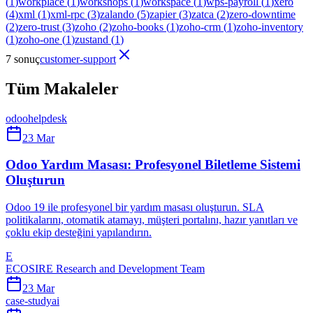
(
1
)
workplace
(
1
)
workshops
(
1
)
workspace
(
1
)
wps-payroll
(
1
)
xero
(
4
)
xml
(
1
)
xml-rpc
(
3
)
zalando
(
5
)
zapier
(
3
)
zatca
(
2
)
zero-downtime
(
2
)
zero-trust
(
3
)
zoho
(
2
)
zoho-books
(
1
)
zoho-crm
(
1
)
zoho-inventory
(
1
)
zoho-one
(
1
)
zustand
(
1
)
7 sonuç
customer-support
Tüm Makaleler
odoo
helpdesk
23 Mar
Odoo Yardım Masası: Profesyonel Biletleme Sistemi
Oluşturun
Odoo 19 ile profesyonel bir yardım masası oluşturun. SLA
politikalarını, otomatik atamayı, müşteri portalını, hazır yanıtları ve
çoklu ekip desteğini yapılandırın.
E
ECOSIRE Research and Development Team
23 Mar
case-study
ai