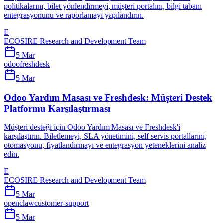
politikalarını, bilet yönlendirmeyi, müşteri portalını, bilgi tabanı
entegrasyonunu ve raporlamayı yapılandırın.
E
ECOSIRE Research and Development Team
5 Mar
odoo
freshdesk
5 Mar
Odoo Yardım Masası ve Freshdesk: Müşteri Destek
Platformu Karşılaştırması
Müşteri desteği için Odoo Yardım Masası ve Freshdesk'i
karşılaştırın. Biletlemeyi, SLA yönetimini, self servis portallarını,
otomasyonu, fiyatlandırmayı ve entegrasyon yeteneklerini analiz
edin.
E
ECOSIRE Research and Development Team
5 Mar
openclaw
customer-support
5 Mar