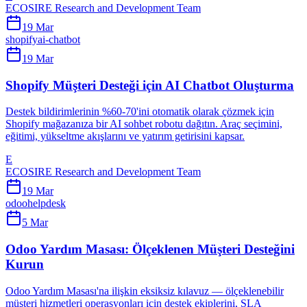
ECOSIRE Research and Development Team
19 Mar
shopify
ai-chatbot
19 Mar
Shopify Müşteri Desteği için AI Chatbot Oluşturma
Destek bildirimlerinin %60-70'ini otomatik olarak çözmek için
Shopify mağazanıza bir AI sohbet robotu dağıtın. Araç seçimini,
eğitimi, yükseltme akışlarını ve yatırım getirisini kapsar.
E
ECOSIRE Research and Development Team
19 Mar
odoo
helpdesk
5 Mar
Odoo Yardım Masası: Ölçeklenen Müşteri Desteğini
Kurun
Odoo Yardım Masası'na ilişkin eksiksiz kılavuz — ölçeklenebilir
müşteri hizmetleri operasyonları için destek ekiplerini, SLA