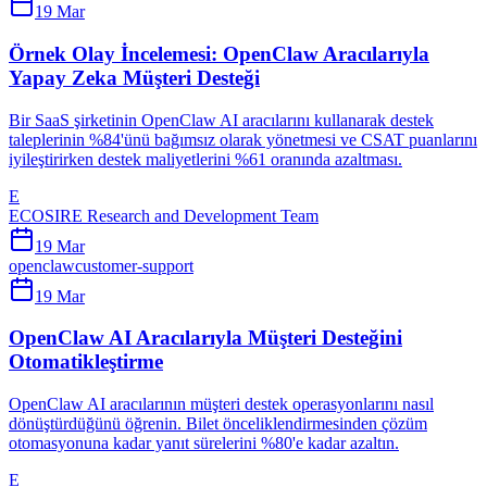
19 Mar
Örnek Olay İncelemesi: OpenClaw Aracılarıyla
Yapay Zeka Müşteri Desteği
Bir SaaS şirketinin OpenClaw AI aracılarını kullanarak destek
taleplerinin %84'ünü bağımsız olarak yönetmesi ve CSAT puanlarını
iyileştirirken destek maliyetlerini %61 oranında azaltması.
E
ECOSIRE Research and Development Team
19 Mar
openclaw
customer-support
19 Mar
OpenClaw AI Aracılarıyla Müşteri Desteğini
Otomatikleştirme
OpenClaw AI aracılarının müşteri destek operasyonlarını nasıl
dönüştürdüğünü öğrenin. Bilet önceliklendirmesinden çözüm
otomasyonuna kadar yanıt sürelerini %80'e kadar azaltın.
E