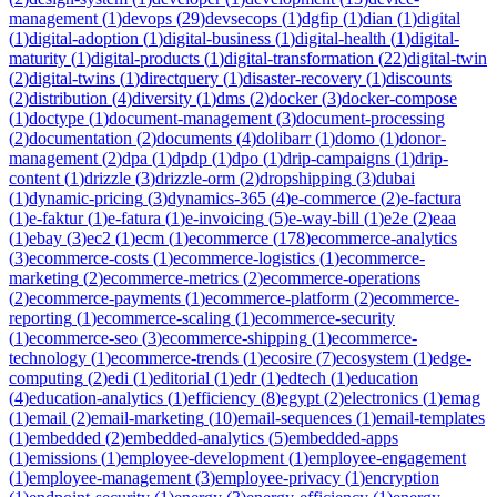
management
(
1
)
devops
(
29
)
devsecops
(
1
)
dgfip
(
1
)
dian
(
1
)
digital
(
1
)
digital-adoption
(
1
)
digital-business
(
1
)
digital-health
(
1
)
digital-
maturity
(
1
)
digital-products
(
1
)
digital-transformation
(
22
)
digital-twin
(
2
)
digital-twins
(
1
)
directquery
(
1
)
disaster-recovery
(
1
)
discounts
(
2
)
distribution
(
4
)
diversity
(
1
)
dms
(
2
)
docker
(
3
)
docker-compose
(
1
)
doctype
(
1
)
document-management
(
3
)
document-processing
(
2
)
documentation
(
2
)
documents
(
4
)
dolibarr
(
1
)
domo
(
1
)
donor-
management
(
2
)
dpa
(
1
)
dpdp
(
1
)
dpo
(
1
)
drip-campaigns
(
1
)
drip-
content
(
1
)
drizzle
(
3
)
drizzle-orm
(
2
)
dropshipping
(
3
)
dubai
(
1
)
dynamic-pricing
(
3
)
dynamics-365
(
4
)
e-commerce
(
2
)
e-factura
(
1
)
e-faktur
(
1
)
e-fatura
(
1
)
e-invoicing
(
5
)
e-way-bill
(
1
)
e2e
(
2
)
eaa
(
1
)
ebay
(
3
)
ec2
(
1
)
ecm
(
1
)
ecommerce
(
178
)
ecommerce-analytics
(
3
)
ecommerce-costs
(
1
)
ecommerce-logistics
(
1
)
ecommerce-
marketing
(
2
)
ecommerce-metrics
(
2
)
ecommerce-operations
(
2
)
ecommerce-payments
(
1
)
ecommerce-platform
(
2
)
ecommerce-
reporting
(
1
)
ecommerce-scaling
(
1
)
ecommerce-security
(
1
)
ecommerce-seo
(
3
)
ecommerce-shipping
(
1
)
ecommerce-
technology
(
1
)
ecommerce-trends
(
1
)
ecosire
(
7
)
ecosystem
(
1
)
edge-
computing
(
2
)
edi
(
1
)
editorial
(
1
)
edr
(
1
)
edtech
(
1
)
education
(
4
)
education-analytics
(
1
)
efficiency
(
8
)
egypt
(
2
)
electronics
(
1
)
emag
(
1
)
email
(
2
)
email-marketing
(
10
)
email-sequences
(
1
)
email-templates
(
1
)
embedded
(
2
)
embedded-analytics
(
5
)
embedded-apps
(
1
)
emissions
(
1
)
employee-development
(
1
)
employee-engagement
(
1
)
employee-management
(
3
)
employee-privacy
(
1
)
encryption