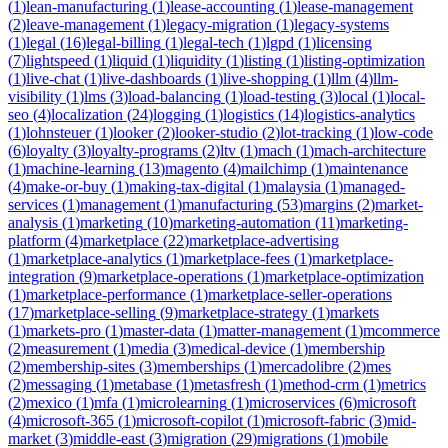
(
1
)
lean-manufacturing
(
1
)
lease-accounting
(
1
)
lease-management
(
2
)
leave-management
(
1
)
legacy-migration
(
1
)
legacy-systems
(
1
)
legal
(
16
)
legal-billing
(
1
)
legal-tech
(
1
)
lgpd
(
1
)
licensing
(
7
)
lightspeed
(
1
)
liquid
(
1
)
liquidity
(
1
)
listing
(
1
)
listing-optimization
(
1
)
live-chat
(
1
)
live-dashboards
(
1
)
live-shopping
(
1
)
llm
(
4
)
llm-
visibility
(
1
)
lms
(
3
)
load-balancing
(
1
)
load-testing
(
3
)
local
(
1
)
local-
seo
(
4
)
localization
(
24
)
logging
(
1
)
logistics
(
14
)
logistics-analytics
(
1
)
lohnsteuer
(
1
)
looker
(
2
)
looker-studio
(
2
)
lot-tracking
(
1
)
low-code
(
6
)
loyalty
(
3
)
loyalty-programs
(
2
)
ltv
(
1
)
mach
(
1
)
mach-architecture
(
1
)
machine-learning
(
13
)
magento
(
4
)
mailchimp
(
1
)
maintenance
(
4
)
make-or-buy
(
1
)
making-tax-digital
(
1
)
malaysia
(
1
)
managed-
services
(
1
)
management
(
1
)
manufacturing
(
53
)
margins
(
2
)
market-
analysis
(
1
)
marketing
(
10
)
marketing-automation
(
11
)
marketing-
platform
(
4
)
marketplace
(
22
)
marketplace-advertising
(
1
)
marketplace-analytics
(
1
)
marketplace-fees
(
1
)
marketplace-
integration
(
9
)
marketplace-operations
(
1
)
marketplace-optimization
(
1
)
marketplace-performance
(
1
)
marketplace-seller-operations
(
17
)
marketplace-selling
(
9
)
marketplace-strategy
(
1
)
markets
(
1
)
markets-pro
(
1
)
master-data
(
1
)
matter-management
(
1
)
mcommerce
(
2
)
measurement
(
1
)
media
(
3
)
medical-device
(
1
)
membership
(
2
)
membership-sites
(
3
)
memberships
(
1
)
mercadolibre
(
2
)
mes
(
2
)
messaging
(
1
)
metabase
(
1
)
metasfresh
(
1
)
method-crm
(
1
)
metrics
(
2
)
mexico
(
1
)
mfa
(
1
)
microlearning
(
1
)
microservices
(
6
)
microsoft
(
4
)
microsoft-365
(
1
)
microsoft-copilot
(
1
)
microsoft-fabric
(
3
)
mid-
market
(
3
)
middle-east
(
3
)
migration
(
29
)
migrations
(
1
)
mobile