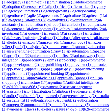
(
1
)
adequacy
(
1
)
admin-api
(
1
)
administration
(
1
)
adobe-commerce
(
2
)
adoption
(
2
)
aerospace
(
1
)
afip
(
1
)
africa
(
2
)
aftermarket
(
1
)
agency
(
13
)
agency-automation
(
1
)
agency-growth
(
2
)
agency-scaling
(
1
)
agentforce
(
1
)
agile
(
2
)
agreements
(
1
)
agriculture
(
3
)
agritech
(
1
)
ai
(
62
)
ai-agent
(
1
)
ai-agents
(
38
)
ai-analytics
(
2
)
ai-architecture
(
2
)
ai-
assistants
(
1
)
ai-automation
(
6
)
ai-bot
(
1
)
ai-chatbot
(
1
)
ai-comparison
(
1
)
ai-content
(
1
)
ai-development
(
1
)
ai-ethics
(
1
)
ai-frameworks
(
2
)
ai-
investment
(
1
)
ai-queries
(
1
)
ai-search
(
3
)
ai-security
(
1
)
ai-testing
(
1
)
ai-threats
(
1
)
alerting
(
2
)
alexa
(
1
)
alibaba
(
1
)
aliexpress
(
1
)
all-in-one
(
2
)
allegro
(
2
)
amazon
(
7
)
amazon-ads
(
1
)
amazon-ppc
(
1
)
amazon-
seller
(
1
)
aml
(
1
)
analytics
(
40
)
announcement
(
1
)
anomaly-detection
(
1
)
answer-engine-optimization
(
1
)
aov
(
1
)
ap-automation
(
1
)
apache
(
1
)
apcs
(
1
)
api
(
22
)
api-economy
(
1
)
api-first
(
2
)
api-gateway
(
1
)
api-
integration
(
3
)
api-security
(
2
)
apm
(
1
)
app-bridge
(
1
)
app-commerce
(
1
)
app-development
(
2
)
app-publishing
(
1
)
app-review
(
1
)
app-router
(
1
)
app-store
(
1
)
apparel
(
3
)
appi
(
1
)
apple-pay
(
1
)
applicant-tracking
(
1
)
applications
(
1
)
appointment-booking
(
2
)
appointments
(
1
)
appraisals
(
1
)
approval-chains
(
1
)
approvals
(
3
)
apps
(
1
)
ar
(
1
)
ar-
shopping
(
1
)
architecture
(
17
)
argentina
(
1
)
artificial-intelligence
(
2
)
as9100
(
1
)
asc-606
(
3
)
assessment
(
2
)
asset-management
(
4
)
assistant
(
1
)
ato
(
1
)
attribution
(
1
)
attrition
(
1
)
audience-analytics
(
1
)
audit
(
7
)
audit-trail
(
1
)
augmented
(
1
)
augmented-reality
(
2
)
australia
(
2
)
australia-gst
(
1
)
authentication
(
6
)
authentik
(
2
)
authorization
(
3
)
autogen
(
2
)
automation
(
119
)
automl
(
1
)
automotive
(
5
)
autonomous
(
2
)
awareness
(
1
)
aws
(
10
)
axelor
(
2
)
azure
(
4
)
b2b
(
18
)
b2b-ecommerce