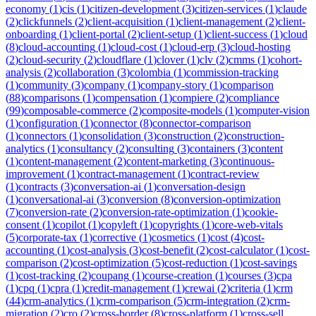
economy
(
1
)
cis
(
1
)
citizen-development
(
3
)
citizen-services
(
1
)
claude
(
2
)
clickfunnels
(
2
)
client-acquisition
(
1
)
client-management
(
2
)
client-
onboarding
(
1
)
client-portal
(
2
)
client-setup
(
1
)
client-success
(
1
)
cloud
(
8
)
cloud-accounting
(
1
)
cloud-cost
(
1
)
cloud-erp
(
3
)
cloud-hosting
(
2
)
cloud-security
(
2
)
cloudflare
(
1
)
clover
(
1
)
clv
(
2
)
cmms
(
1
)
cohort-
analysis
(
2
)
collaboration
(
3
)
colombia
(
1
)
commission-tracking
(
1
)
community
(
3
)
company
(
1
)
company-story
(
1
)
comparison
(
88
)
comparisons
(
1
)
compensation
(
1
)
compiere
(
2
)
compliance
(
99
)
composable-commerce
(
2
)
composite-models
(
1
)
computer-vision
(
1
)
configuration
(
1
)
connector
(
8
)
connector-comparison
(
1
)
connectors
(
1
)
consolidation
(
3
)
construction
(
2
)
construction-
analytics
(
1
)
consultancy
(
2
)
consulting
(
3
)
containers
(
3
)
content
(
1
)
content-management
(
2
)
content-marketing
(
3
)
continuous-
improvement
(
1
)
contract-management
(
1
)
contract-review
(
1
)
contracts
(
3
)
conversation-ai
(
1
)
conversation-design
(
1
)
conversational-ai
(
3
)
conversion
(
8
)
conversion-optimization
(
7
)
conversion-rate
(
2
)
conversion-rate-optimization
(
1
)
cookie-
consent
(
1
)
copilot
(
1
)
copyleft
(
1
)
copyrights
(
1
)
core-web-vitals
(
5
)
corporate-tax
(
1
)
corrective
(
1
)
cosmetics
(
1
)
cost
(
4
)
cost-
accounting
(
1
)
cost-analysis
(
3
)
cost-benefit
(
2
)
cost-calculator
(
1
)
cost-
comparison
(
2
)
cost-optimization
(
5
)
cost-reduction
(
1
)
cost-savings
(
1
)
cost-tracking
(
2
)
coupang
(
1
)
course-creation
(
1
)
courses
(
3
)
cpa
(
1
)
cpq
(
1
)
cpra
(
1
)
credit-management
(
1
)
crewai
(
2
)
criteria
(
1
)
crm
(
44
)
crm-analytics
(
1
)
crm-comparison
(
5
)
crm-integration
(
2
)
crm-
migration
(
2
)
cro
(
2
)
cross-border
(
8
)
cross-platform
(
1
)
cross-sell