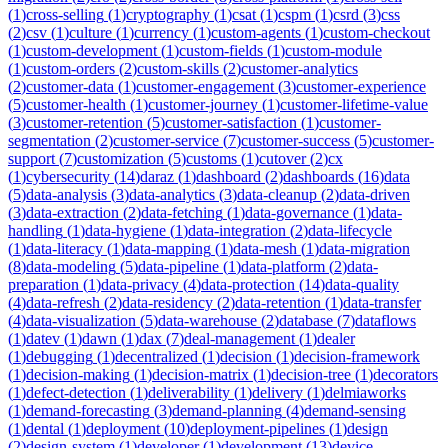
(
1
)
cross-selling
(
1
)
cryptography
(
1
)
csat
(
1
)
cspm
(
1
)
csrd
(
3
)
css
(
2
)
csv
(
1
)
culture
(
1
)
currency
(
1
)
custom-agents
(
1
)
custom-checkout
(
1
)
custom-development
(
1
)
custom-fields
(
1
)
custom-module
(
1
)
custom-orders
(
2
)
custom-skills
(
2
)
customer-analytics
(
2
)
customer-data
(
1
)
customer-engagement
(
3
)
customer-experience
(
5
)
customer-health
(
1
)
customer-journey
(
1
)
customer-lifetime-value
(
3
)
customer-retention
(
5
)
customer-satisfaction
(
1
)
customer-
segmentation
(
2
)
customer-service
(
7
)
customer-success
(
5
)
customer-
support
(
7
)
customization
(
5
)
customs
(
1
)
cutover
(
2
)
cx
(
1
)
cybersecurity
(
14
)
daraz
(
1
)
dashboard
(
2
)
dashboards
(
16
)
data
(
5
)
data-analysis
(
3
)
data-analytics
(
3
)
data-cleanup
(
2
)
data-driven
(
3
)
data-extraction
(
2
)
data-fetching
(
1
)
data-governance
(
1
)
data-
handling
(
1
)
data-hygiene
(
1
)
data-integration
(
2
)
data-lifecycle
(
1
)
data-literacy
(
1
)
data-mapping
(
1
)
data-mesh
(
1
)
data-migration
(
8
)
data-modeling
(
5
)
data-pipeline
(
1
)
data-platform
(
2
)
data-
preparation
(
1
)
data-privacy
(
4
)
data-protection
(
14
)
data-quality
(
4
)
data-refresh
(
2
)
data-residency
(
2
)
data-retention
(
1
)
data-transfer
(
4
)
data-visualization
(
5
)
data-warehouse
(
2
)
database
(
7
)
dataflows
(
1
)
datev
(
1
)
dawn
(
1
)
dax
(
7
)
deal-management
(
1
)
dealer
(
1
)
debugging
(
1
)
decentralized
(
1
)
decision
(
1
)
decision-framework
(
1
)
decision-making
(
1
)
decision-matrix
(
1
)
decision-tree
(
1
)
decorators
(
1
)
defect-detection
(
1
)
deliverability
(
1
)
delivery
(
1
)
delmiaworks
(
1
)
demand-forecasting
(
3
)
demand-planning
(
4
)
demand-sensing
(
1
)
dental
(
1
)
deployment
(
10
)
deployment-pipelines
(
1
)
design
(
2
)
design-system
(
1
)
developer
(
1
)
development
(
13
)
device-