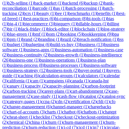
(
1
)
b2b-selling
(
1
)
back-market
(
1
)
backend
(
6
)
backup
(
2
)
bank-
reconciliation
(
1
)
barcode
(
1
)
bas
(
1
)
batch-processing
(
1
)
batch-
tracking
(
2
)
bcrs
(
1
)
beauty
(
1
)
bee
(
1
)
benchmarks
(
1
)
benefits
(
1
)
best-
of-breed
(
1
)
best-practices
(
6
)
bi-comparison
(
8
)
bi-tools
(
1
)
bias
(
1
)
big-4
(
1
)
bigcommerce
(
3
)
bigquery
(
1
)
billable-hours
(
1
)
billing
(
7
)
bir
(
1
)
black-friday
(
1
)
block-editor
(
1
)
blockchain
(
1
)
blog-strategy
(
1
)
blue-green
(
1
)
bmf
(
1
)
bom
(
2
)
booking
(
5
)
bookkeeping
(
9
)
bpa
(
1
)
bpm
(
1
)
brand
(
2
)
branding
(
1
)
brazil
(
2
)
breach-notification
(
1
)
bss
(
1
)
budget
(
3
)
budgeting
(
6
)
build-vs-buy
(
3
)
business
(
13
)
business
software
(
1
)
business-apps
(
1
)
business-automation
(
1
)
business-case
(
2
)
business-continuity
(
2
)
business-growth
(
1
)
business-intelligence
(
26
)
business-one
(
1
)
business-operations
(
1
)
business-plan
(
1
)
business-process
(
8
)
business-processes
(
1
)
business-software
(
1
)
business-strategy
(
12
)
business-tools
(
2
)
buyer-portal
(
1
)
buyers-
guide
(
1
)
caching
(
6
)
calculation-groups
(
1
)
calculators
(
1
)
calendar
(
3
)
california
(
1
)
cam
(
1
)
campaigns
(
4
)
canada
(
1
)
canada-hst
(
1
)
canary
(
1
)
capacity
(
2
)
capacity-planning
(
2
)
carbon-footprint
(
2
)
carbon-tracking
(
3
)
career-plans
(
1
)
cart-abandonment
(
2
)
case-
management
(
2
)
case-study
(
11
)
cash-flow
(
4
)
catalog
(
2
)
catalog-sync
(
1
)
category-pages
(
1
)
ccpa
(
2
)
cdn
(
2
)
certification
(
2
)
cfdi
(
1
)
cfo
(
2
)
change-management
(
6
)
channel-manager
(
1
)
chargebacks
(
1
)
chart-of-accounts
(
3
)
charts
(
1
)
chatbot
(
6
)
chatbots
(
1
)
chatgpt
(
2
)
cheat-sheet
(
1
)
checklist
(
7
)
checkout
(
2
)
checkout-optimization
(
2
)
chemical
(
2
)
china
(
1
)
churn
(
1
)
churn-management
(
1
)
churn-
prediction
(
2
)
churn-reduction
(
1
)
ci-cd
(
7
)
cicd
(
1
)
cin7
(
1
)
circular-