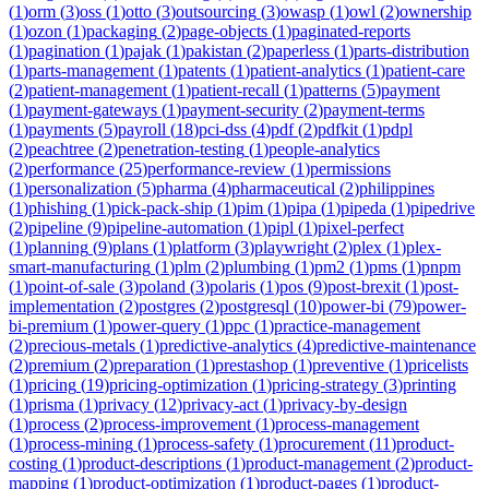
(
1
)
orm
(
3
)
oss
(
1
)
otto
(
3
)
outsourcing
(
3
)
owasp
(
1
)
owl
(
2
)
ownership
(
1
)
ozon
(
1
)
packaging
(
2
)
page-objects
(
1
)
paginated-reports
(
1
)
pagination
(
1
)
pajak
(
1
)
pakistan
(
2
)
paperless
(
1
)
parts-distribution
(
1
)
parts-management
(
1
)
patents
(
1
)
patient-analytics
(
1
)
patient-care
(
2
)
patient-management
(
1
)
patient-recall
(
1
)
patterns
(
5
)
payment
(
1
)
payment-gateways
(
1
)
payment-security
(
2
)
payment-terms
(
1
)
payments
(
5
)
payroll
(
18
)
pci-dss
(
4
)
pdf
(
2
)
pdfkit
(
1
)
pdpl
(
2
)
peachtree
(
2
)
penetration-testing
(
1
)
people-analytics
(
2
)
performance
(
25
)
performance-review
(
1
)
permissions
(
1
)
personalization
(
5
)
pharma
(
4
)
pharmaceutical
(
2
)
philippines
(
1
)
phishing
(
1
)
pick-pack-ship
(
1
)
pim
(
1
)
pipa
(
1
)
pipeda
(
1
)
pipedrive
(
2
)
pipeline
(
9
)
pipeline-automation
(
1
)
pipl
(
1
)
pixel-perfect
(
1
)
planning
(
9
)
plans
(
1
)
platform
(
3
)
playwright
(
2
)
plex
(
1
)
plex-
smart-manufacturing
(
1
)
plm
(
2
)
plumbing
(
1
)
pm2
(
1
)
pms
(
1
)
pnpm
(
1
)
point-of-sale
(
3
)
poland
(
3
)
polaris
(
1
)
pos
(
9
)
post-brexit
(
1
)
post-
implementation
(
2
)
postgres
(
2
)
postgresql
(
10
)
power-bi
(
79
)
power-
bi-premium
(
1
)
power-query
(
1
)
ppc
(
1
)
practice-management
(
2
)
precious-metals
(
1
)
predictive-analytics
(
4
)
predictive-maintenance
(
2
)
premium
(
2
)
preparation
(
1
)
prestashop
(
1
)
preventive
(
1
)
pricelists
(
1
)
pricing
(
19
)
pricing-optimization
(
1
)
pricing-strategy
(
3
)
printing
(
1
)
prisma
(
1
)
privacy
(
12
)
privacy-act
(
1
)
privacy-by-design
(
1
)
process
(
2
)
process-improvement
(
1
)
process-management
(
1
)
process-mining
(
1
)
process-safety
(
1
)
procurement
(
11
)
product-
costing
(
1
)
product-descriptions
(
1
)
product-management
(
2
)
product-
mapping
(
1
)
product-optimization
(
1
)
product-pages
(
1
)
product-