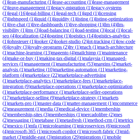
(
1
)
lean-manufacturing
(
1
)
lease-accounting
(
1
)
lease-management
(
2
)
leave-management
(
1
)
legacy-migration
(
1
)
legacy-systems
(
1
)
legal
(
16
)
legal-billing
(
1
)
legal-tech
(
1
)
lgpd
(
1
)
licensing
(
7
)
lightspeed
(
1
)
liquid
(
1
)
liquidity
(
1
)
listing
(
1
)
listing-optimization
(
1
)
live-chat
(
1
)
live-dashboards
(
1
)
live-shopping
(
1
)
llm
(
4
)
llm-
visibility
(
1
)
lms
(
3
)
load-balancing
(
1
)
load-testing
(
3
)
local
(
1
)
local-
seo
(
4
)
localization
(
24
)
logging
(
1
)
logistics
(
14
)
logistics-analytics
(
1
)
lohnsteuer
(
1
)
looker
(
2
)
looker-studio
(
2
)
lot-tracking
(
1
)
low-code
(
6
)
loyalty
(
3
)
loyalty-programs
(
2
)
ltv
(
1
)
mach
(
1
)
mach-architecture
(
1
)
machine-learning
(
13
)
magento
(
4
)
mailchimp
(
1
)
maintenance
(
4
)
make-or-buy
(
1
)
making-tax-digital
(
1
)
malaysia
(
1
)
managed-
services
(
1
)
management
(
1
)
manufacturing
(
53
)
margins
(
2
)
market-
analysis
(
1
)
marketing
(
10
)
marketing-automation
(
11
)
marketing-
platform
(
4
)
marketplace
(
22
)
marketplace-advertising
(
1
)
marketplace-analytics
(
1
)
marketplace-fees
(
1
)
marketplace-
integration
(
9
)
marketplace-operations
(
1
)
marketplace-optimization
(
1
)
marketplace-performance
(
1
)
marketplace-seller-operations
(
17
)
marketplace-selling
(
9
)
marketplace-strategy
(
1
)
markets
(
1
)
markets-pro
(
1
)
master-data
(
1
)
matter-management
(
1
)
mcommerce
(
2
)
measurement
(
1
)
media
(
3
)
medical-device
(
1
)
membership
(
2
)
membership-sites
(
3
)
memberships
(
1
)
mercadolibre
(
2
)
mes
(
2
)
messaging
(
1
)
metabase
(
1
)
metasfresh
(
1
)
method-crm
(
1
)
metrics
(
2
)
mexico
(
1
)
mfa
(
1
)
microlearning
(
1
)
microservices
(
6
)
microsoft
(
4
)
microsoft-365
(
1
)
microsoft-copilot
(
1
)
microsoft-fabric
(
3
)
mid-
market
(
3
)
middle-east
(
3
)
migration
(
29
)
migrations
(
1
)
mobile