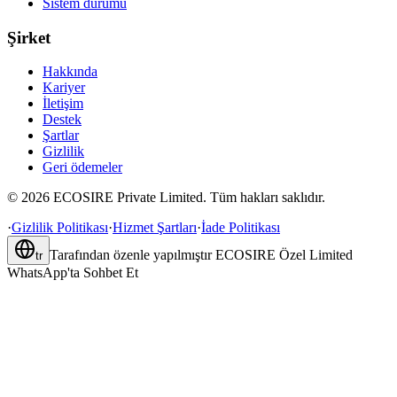
Sistem durumu
Şirket
Hakkında
Kariyer
İletişim
Destek
Şartlar
Gizlilik
Geri ödemeler
©
2026
ECOSIRE Private Limited. Tüm hakları saklıdır.
·
Gizlilik Politikası
·
Hizmet Şartları
·
İade Politikası
Tarafından özenle yapılmıştır
ECOSIRE Özel Limited
tr
WhatsApp'ta Sohbet Et