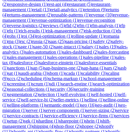
(
2
)
responsive-design
(
1
)
rest-api
(
4
)
restaurant
(
5
)
restaurant-
management
(
1
)
retail
(
13
)
retail-analytics
(
1
)
retention
(
9
)
returns
(
4
)
returns-management
(
2
)
reusable-patterns
(
1
)
revenue
(
10
)
revenue-
management
(
1
)
revenue-optimization
(
1
)
revenue-recognition
(
5
)
reverse-logistics
(
2
)
reviews
(
5
)
rfid
(
2
)
rfm
(
1
)
rfm-analysis
(
1
)
rfp
(
1
)
rfq
(
1
)
rich-results
(
1
)
risk-management
(
7
)
risk-reduction
(
1
)
rls
(
4
)
rohs
(
1
)
roi
(
34
)
roi-optimization
(
1
)
rolling-update
(
1
)
romania
(
1
)
rpa
(
3
)
rsc
(
2
)
russia
(
2
)
saas
(
25
)
saas-pricing
(
1
)
safety
(
2
)
safety-
stock
(
1
)
sage
(
1
)
sage-50
(
2
)
sage-intacct
(
1
)
salary
(
1
)
sales
(
19
)
sales-
analytics
(
3
)
sales-automation
(
1
)
sales-dashboard
(
2
)
sales-forecasting
(
1
)
sales-management
(
1
)
sales-operations
(
1
)
sales-pipeline
(
1
)
sales-
tax
(
8
)
salesforce
(
5
)
salesforce-einstein
(
1
)
salesforce-essentials
(
1
)
sanctions
(
1
)
sap
(
5
)
sap-business-one
(
2
)
sap-hana
(
1
)
sars
(
2
)
sasb
(
1
)
sat
(
1
)
saudi-arabia
(
3
)
sbom
(
1
)
scada
(
1
)
scalability
(
3
)
scaling
(
9
)
sccs
(
2
)
scheduling
(
6
)
schema-markup
(
1
)
school-management
(
1
)
screening
(
1
)
scrum
(
1
)
sdi
(
1
)
search-engine
(
1
)
search-optimization
(
2
)
seasonal-collections
(
1
)
security
(
36
)
security-training
(
1
)
segmentation
(
2
)
selection
(
1
)
self-evolving
(
1
)
self-hosted
(
1
)
self-
service
(
2
)
self-service-bi
(
2
)
seller-metrics
(
1
)
selling
(
1
)
selling-online
(
1
)
selling-platforms
(
1
)
semantic-model
(
1
)
seo
(
16
)
seo-audit
(
1
)
seo-
migration
(
1
)
server
(
1
)
server-components
(
1
)
server-sizing
(
2
)
service
(
1
)
service-contracts
(
1
)
service-efficiency
(
1
)
service-firms
(
1
)
services
(
1
)
setup
(
2
)
sgk
(
1
)
sharding
(
1
)
sharepoint
(
1
)
shein
(
1
)
shift-
management
(
3
)
shipping
(
4
)
shop-floor
(
2
)
shopee
(
2
)
shopify
(
113
)
shopify-api
(
1
)
shopify-flow
(
1
)
shopify-partners
(
1
)
shopify-