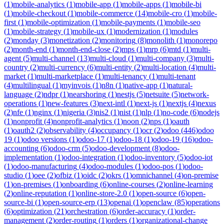
(
1
)
mobile-analytics
(
1
)
mobile-app
(
1
)
mobile-apps
(
1
)
mobile-bi
(
1
)
mobile-checkout
(
1
)
mobile-commerce
(
14
)
mobile-cro
(
1
)
mobile-
first
(
1
)
mobile-optimization
(
1
)
mobile-payments
(
1
)
mobile-seo
(
1
)
mobile-strategy
(
1
)
mobile-ux
(
1
)
modernization
(
1
)
modules
(
2
)
monday
(
3
)
monetization
(
2
)
monitoring
(
8
)
monolith
(
1
)
monorepo
(
2
)
month-end
(
1
)
month-end-close
(
2
)
mps
(
1
)
mrp
(
6
)
mtd
(
1
)
multi-
agent
(
5
)
multi-channel
(
13
)
multi-cloud
(
1
)
multi-company
(
3
)
multi-
country
(
2
)
multi-currency
(
6
)
multi-entity
(
2
)
multi-location
(
4
)
multi-
market
(
1
)
multi-marketplace
(
1
)
multi-tenancy
(
1
)
multi-tenant
(
4
)
multilingual
(
1
)
myinvois
(
1
)
n8n
(
1
)
native-app
(
1
)
natural-
language
(
2
)
ndpr
(
1
)
nearshoring
(
1
)
nestjs
(
5
)
netsuite
(
5
)
network-
operations
(
1
)
new-features
(
3
)
next-intl
(
1
)
next-js
(
1
)
nextjs
(
4
)
nexus
(
2
)
nfe
(
1
)
nginx
(
1
)
nigeria
(
3
)
nis2
(
1
)
nist
(
1
)
nlp
(
1
)
no-code
(
6
)
nodejs
(
1
)
nonprofit
(
4
)
nonprofit-analytics
(
1
)
noon
(
2
)
nps
(
1
)
oauth
(
1
)
oauth2
(
2
)
observability
(
4
)
occupancy
(
1
)
ocr
(
2
)
odoo
(
446
)
odoo
19
(
1
)
odoo versions
(
1
)
odoo-17
(
1
)
odoo-18
(
1
)
odoo-19
(
16
)
odoo-
accounting
(
6
)
odoo-crm
(
5
)
odoo-development
(
8
)
odoo-
implementation
(
1
)
odoo-integration
(
1
)
odoo-inventory
(
5
)
odoo-iot
(
1
)
odoo-manufacturing
(
4
)
odoo-modules
(
1
)
odoo-pos
(
1
)
odoo-
studio
(
1
)
oee
(
2
)
ofbiz
(
1
)
oidc
(
2
)
okrs
(
1
)
omnichannel
(
4
)
on-premise
(
1
)
on-premises
(
1
)
onboarding
(
6
)
online-courses
(
2
)
online-learning
(
2
)
online-reputation
(
1
)
online-store-2.0
(
1
)
open-source
(
6
)
open-
source-bi
(
1
)
open-source-erp
(
13
)
openai
(
1
)
openclaw
(
85
)
operations
(
6
)
optimization
(
21
)
orchestration
(
6
)
order-accuracy
(
1
)
order-
management
(
2
)
order-routing
(
1
)
orders
(
1
)
organizational-change