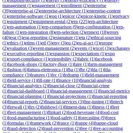
(
1
)
endpoint-security
(
1
)
energy
(
3
)
energy-efficiency
(
1
)
energy-
management
(
1
)
engagement
(
1
)
enrollment
(
2
)
enterprise
(
39
)
enterprise-ai
(
2
)
enterprise-architecture
(
1
)
enterprise-content
(
1
)
enterprise-software
(
1
)
eoq
(
1
)
epicor
(
2
)
epicor-kinetic
(
1
)
eprivacy
(
1
)
equipment
(
2
)
equipment-rental
(
2
)
erp
(
225
)
erp-architecture
(
1
)
erp-automation
(
1
)
erp-comparison
(
9
)
erp-configuration
(
1
)
erp-
failure
(
1
)
erp-integration
(
8
)
erp-selection
(
2
)
erpnext
(
18
)
errors
(
40
)
esg
(
5
)
esg-reporting
(
2
)
esignature
(
1
)
eta
(
2
)
ethical-sourcing
(
1
)
ethics
(
1
)
etims
(
1
)
etl
(
5
)
etsy
(
3
)
eu
(
2
)
eu-ai-act
(
1
)
europe
(
2
)
evaluation
(
3
)
event-management
(
2
)
events
(
1
)
excel
(
3
)
exchanges
(
1
)
executive-reporting
(
1
)
expansion
(
1
)
expectations
(
1
)
expo
(
1
)
export-compliance
(
1
)
extensibility
(
2
)
fabric
(
1
)
facebook
(
1
)
facebook-shops
(
1
)
factory-floor
(
1
)
faire
(
1
)
farm-management
(
1
)
fashion
(
6
)
fattura-elettronica
(
1
)
fba
(
1
)
fbr
(
2
)
fda
(
1
)
fda-
compliance
(
3
)
features
(
1
)
fec
(
1
)
fedramp
(
1
)
field-management
(
1
)
field-service
(
1
)
fill-rate
(
1
)
finance
(
10
)
financial-analysis
(
2
)
financial-analytics
(
2
)
financial-close
(
2
)
financial-crime
(
1
)
financial-dashboard
(
1
)
financial-management
(
1
)
financial-metrics
(
1
)
financial-planning
(
1
)
financial-projections
(
1
)
financial-reporting
(
4
)
financial-reports
(
2
)
financial-services
(
3
)
fine-tuning
(
1
)
fintech
(
3
)
firewall
(
1
)
firs
(
2
)
fishbowl
(
1
)
fitment-data
(
1
)
fitness
(
1
)
fleet
(
1
)
fleet-management
(
1
)
flipkart
(
2
)
food-beverage
(
4
)
food-cost
(
1
)
food-manufacturing
(
1
)
food-safety
(
1
)
forecasting
(
9
)
forex
(
1
)
formulas
(
1
)
framework
(
2
)
france
(
1
)
frappe
(
4
)
frappe-cloud
(
1
)
fraud-detection
(
2
)
fraud-prevention
(
2
)
free
(
1
)
free-accounting