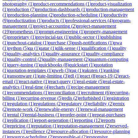
photography
(
1
)
product-recommendations
(
1
)
product-visualization
(
1
)
production
(
7
)
production-dashboards
(
1
)
production-management
(
1
)
production-planning
(
2
)
production-scheduling
(
1
)
productivity
(
9
)
productization
(
1
)
products
(
1
)
professional-services
(
4
)
program-
management
(
1
)
project-accounting
(
2
)
project-management
(
19
)
prometheus
(
1
)
prompt-engineering
(
1
)
property-management
(
5
)
proprietary
(
1
)
provincial-tax
(
1
)
public-sector
(
1
)
publishing
(
1
)
punchout-catalog
(
1
)
purchase
(
3
)
push-notifications
(
1
)
pwa
(
1
)
python
(
5
)
qa
(
1
)
qatar
(
1
)
qlik-sense
(
1
)
qualification
(
1
)
quality
(
3
)
quality-analytics
(
1
)
quality-assurance
(
1
)
quality-compliance
(
1
)
quality-control
(
2
)
quality-management
(
2
)
quantum-computing
(
1
)
query-tuning
(
1
)
quickbooks
(
8
)
quickstart
(
1
)
quotation
(
1
)
quotation-templates
(
1
)
qweb
(
3
)
rag
(
1
)
rakuten
(
1
)
ranking
(
1
)
ransomware
(
1
)
rate-limiting
(
3
)
rdl
(
1
)
react
(
8
)
react-19
(
2
)
react-
email
(
1
)
react-native
(
1
)
react-query
(
1
)
real-estate
(
5
)
real-estate-
analytics
(
1
)
real-time
(
4
)
recharts
(
1
)
recipe-management
(
1
)
recommendations
(
1
)
reconciliation
(
1
)
recruitment
(
6
)
recurring-
billing
(
1
)
recurring-revenue
(
5
)
redis
(
2
)
refurbished
(
1
)
registration
(
1
)
regulation
(
1
)
regulations
(
2
)
regulatory
(
3
)
reliability
(
2
)
remix
(
2
)
remote-work
(
2
)
renewable-energy
(
1
)
renewal-management
(
1
)
rental
(
3
)
rental-business
(
1
)
reorder-point
(
1
)
repeat-purchases
(
1
)
replication
(
1
)
report-generation
(
1
)
reporting
(
12
)
reports
(
3
)
repricing
(
1
)
reputation
(
1
)
reputation-management
(
2
)
reserved-
instances
(
1
)
resilience
(
2
)
resource-allocation
(
1
)
resource-planning
(
1
)
resource-scheduling
(
2
)
responsible-ai
(
2
)
responsive