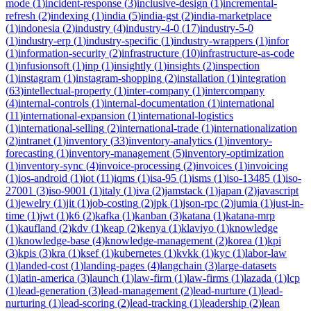
mode
(
1
)
incident-response
(
3
)
inclusive-design
(
1
)
incremental-
refresh
(
2
)
indexing
(
1
)
india
(
5
)
india-gst
(
2
)
india-marketplace
(
1
)
indonesia
(
2
)
industry
(
4
)
industry-4-0
(
17
)
industry-5-0
(
1
)
industry-erp
(
1
)
industry-specific
(
1
)
industry-wrappers
(
1
)
infor
(
1
)
information-security
(
2
)
infrastructure
(
10
)
infrastructure-as-code
(
1
)
infusionsoft
(
1
)
inp
(
1
)
insightly
(
1
)
insights
(
2
)
inspection
(
1
)
instagram
(
1
)
instagram-shopping
(
2
)
installation
(
1
)
integration
(
63
)
intellectual-property
(
1
)
inter-company
(
1
)
intercompany
(
4
)
internal-controls
(
1
)
internal-documentation
(
1
)
international
(
11
)
international-expansion
(
1
)
international-logistics
(
1
)
international-selling
(
2
)
international-trade
(
1
)
internationalization
(
2
)
intranet
(
1
)
inventory
(
33
)
inventory-analytics
(
1
)
inventory-
forecasting
(
1
)
inventory-management
(
5
)
inventory-optimization
(
1
)
inventory-sync
(
4
)
invoice-processing
(
2
)
invoices
(
1
)
invoicing
(
1
)
ios-android
(
1
)
iot
(
11
)
iqms
(
1
)
isa-95
(
1
)
isms
(
1
)
iso-13485
(
1
)
iso-
27001
(
3
)
iso-9001
(
1
)
italy
(
1
)
iva
(
2
)
jamstack
(
1
)
japan
(
2
)
javascript
(
1
)
jewelry
(
1
)
jit
(
1
)
job-costing
(
2
)
jpk
(
1
)
json-rpc
(
2
)
jumia
(
1
)
just-in-
time
(
1
)
jwt
(
1
)
k6
(
2
)
kafka
(
1
)
kanban
(
3
)
katana
(
1
)
katana-mrp
(
1
)
kaufland
(
2
)
kdv
(
1
)
keap
(
2
)
kenya
(
1
)
klaviyo
(
1
)
knowledge
(
1
)
knowledge-base
(
4
)
knowledge-management
(
2
)
korea
(
1
)
kpi
(
3
)
kpis
(
3
)
kra
(
1
)
ksef
(
1
)
kubernetes
(
1
)
kvkk
(
1
)
kyc
(
1
)
labor-law
(
1
)
landed-cost
(
1
)
landing-pages
(
4
)
langchain
(
3
)
large-datasets
(
1
)
latin-america
(
3
)
launch
(
1
)
law-firm
(
1
)
law-firms
(
1
)
lazada
(
1
)
lcp
(
1
)
lead-generation
(
3
)
lead-management
(
2
)
lead-nurture
(
1
)
lead-
nurturing
(
1
)
lead-scoring
(
2
)
lead-tracking
(
1
)
leadership
(
2
)
lean