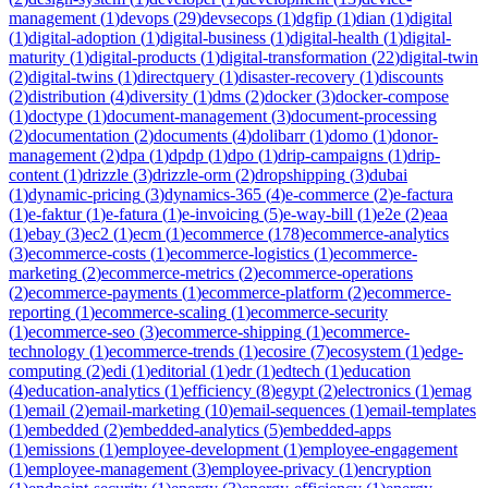
management
(
1
)
devops
(
29
)
devsecops
(
1
)
dgfip
(
1
)
dian
(
1
)
digital
(
1
)
digital-adoption
(
1
)
digital-business
(
1
)
digital-health
(
1
)
digital-
maturity
(
1
)
digital-products
(
1
)
digital-transformation
(
22
)
digital-twin
(
2
)
digital-twins
(
1
)
directquery
(
1
)
disaster-recovery
(
1
)
discounts
(
2
)
distribution
(
4
)
diversity
(
1
)
dms
(
2
)
docker
(
3
)
docker-compose
(
1
)
doctype
(
1
)
document-management
(
3
)
document-processing
(
2
)
documentation
(
2
)
documents
(
4
)
dolibarr
(
1
)
domo
(
1
)
donor-
management
(
2
)
dpa
(
1
)
dpdp
(
1
)
dpo
(
1
)
drip-campaigns
(
1
)
drip-
content
(
1
)
drizzle
(
3
)
drizzle-orm
(
2
)
dropshipping
(
3
)
dubai
(
1
)
dynamic-pricing
(
3
)
dynamics-365
(
4
)
e-commerce
(
2
)
e-factura
(
1
)
e-faktur
(
1
)
e-fatura
(
1
)
e-invoicing
(
5
)
e-way-bill
(
1
)
e2e
(
2
)
eaa
(
1
)
ebay
(
3
)
ec2
(
1
)
ecm
(
1
)
ecommerce
(
178
)
ecommerce-analytics
(
3
)
ecommerce-costs
(
1
)
ecommerce-logistics
(
1
)
ecommerce-
marketing
(
2
)
ecommerce-metrics
(
2
)
ecommerce-operations
(
2
)
ecommerce-payments
(
1
)
ecommerce-platform
(
2
)
ecommerce-
reporting
(
1
)
ecommerce-scaling
(
1
)
ecommerce-security
(
1
)
ecommerce-seo
(
3
)
ecommerce-shipping
(
1
)
ecommerce-
technology
(
1
)
ecommerce-trends
(
1
)
ecosire
(
7
)
ecosystem
(
1
)
edge-
computing
(
2
)
edi
(
1
)
editorial
(
1
)
edr
(
1
)
edtech
(
1
)
education
(
4
)
education-analytics
(
1
)
efficiency
(
8
)
egypt
(
2
)
electronics
(
1
)
emag
(
1
)
email
(
2
)
email-marketing
(
10
)
email-sequences
(
1
)
email-templates
(
1
)
embedded
(
2
)
embedded-analytics
(
5
)
embedded-apps
(
1
)
emissions
(
1
)
employee-development
(
1
)
employee-engagement
(
1
)
employee-management
(
3
)
employee-privacy
(
1
)
encryption