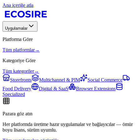
Ana içeriğe atla
Uygulamalar
Platforma Göre
Tüm platformlar
→
Kategoriye Göre
Tüm kategoriler
→
Storefronts
Multichannel & PIM
Social Commerce
Food Delivery
Digital & SaaS
Browser Extensions
Specialized
Pazara göz atın
Her platformda üretime hazır uygulamalar ve bağlayıcılar — ömür
boyu lisans, sürüm uyumlu.