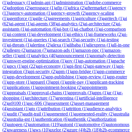
(
1
)
adequacy
(
1
)
admin-api
(
1
)
administration
(
1
)
adobe-commerce
(
2
)
adoption
(
2
)
aerospace
(
1
)
afip
(
1
)
africa
(
2
)
aftermarket
(
1
)
agency
(
13
)
agency-automation
(
1
)
agency-growth
(
2
)
agency-scaling
(
1
)
agentforce
(
1
)
agile
(
2
)
agreements
(
1
)
agriculture
(
3
)
agritech
(
1
)
ai
(
62
)
ai-agent
(
1
)
ai-agents
(
38
)
ai-analytics
(
2
)
ai-architecture
(
2
)
ai-
assistants
(
1
)
ai-automation
(
6
)
ai-bot
(
1
)
ai-chatbot
(
1
)
ai-comparison
(
1
)
ai-content
(
1
)
ai-development
(
1
)
ai-ethics
(
1
)
ai-frameworks
(
2
)
ai-
investment
(
1
)
ai-queries
(
1
)
ai-search
(
3
)
ai-security
(
1
)
ai-testing
(
1
)
ai-threats
(
1
)
alerting
(
2
)
alexa
(
1
)
alibaba
(
1
)
aliexpress
(
1
)
all-in-one
(
2
)
allegro
(
2
)
amazon
(
7
)
amazon-ads
(
1
)
amazon-ppc
(
1
)
amazon-
seller
(
1
)
aml
(
1
)
analytics
(
40
)
announcement
(
1
)
anomaly-detection
(
1
)
answer-engine-optimization
(
1
)
aov
(
1
)
ap-automation
(
1
)
apache
(
1
)
apcs
(
1
)
api
(
22
)
api-economy
(
1
)
api-first
(
2
)
api-gateway
(
1
)
api-
integration
(
3
)
api-security
(
2
)
apm
(
1
)
app-bridge
(
1
)
app-commerce
(
1
)
app-development
(
2
)
app-publishing
(
1
)
app-review
(
1
)
app-router
(
1
)
app-store
(
1
)
apparel
(
3
)
appi
(
1
)
apple-pay
(
1
)
applicant-tracking
(
1
)
applications
(
1
)
appointment-booking
(
2
)
appointments
(
1
)
appraisals
(
1
)
approval-chains
(
1
)
approvals
(
3
)
apps
(
1
)
ar
(
1
)
ar-
shopping
(
1
)
architecture
(
17
)
argentina
(
1
)
artificial-intelligence
(
2
)
as9100
(
1
)
asc-606
(
3
)
assessment
(
2
)
asset-management
(
4
)
assistant
(
1
)
ato
(
1
)
attribution
(
1
)
attrition
(
1
)
audience-analytics
(
1
)
audit
(
7
)
audit-trail
(
1
)
augmented
(
1
)
augmented-reality
(
2
)
australia
(
2
)
australia-gst
(
1
)
authentication
(
6
)
authentik
(
2
)
authorization
(
3
)
autogen
(
2
)
automation
(
119
)
automl
(
1
)
automotive
(
5
)
autonomous
(
2
)
awareness
(
1
)
aws
(
10
)
axelor
(
2
)
azure
(
4
)
b2b
(
18
)
b2b-ecommerce