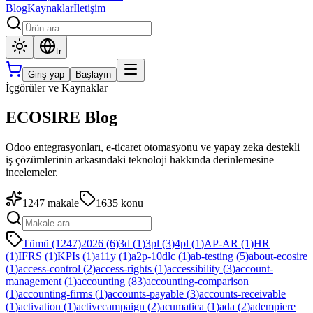
Blog
Kaynaklar
İletişim
tr
Giriş yap
Başlayın
İçgörüler ve Kaynaklar
ECOSIRE Blog
Odoo entegrasyonları, e-ticaret otomasyonu ve yapay zeka destekli
iş çözümlerinin arkasındaki teknoloji hakkında derinlemesine
incelemeler.
1247
makale
1635
konu
Tümü (1247)
2026
(
6
)
3d
(
1
)
3pl
(
3
)
4pl
(
1
)
AP-AR
(
1
)
HR
(
1
)
IFRS
(
1
)
KPIs
(
1
)
a11y
(
1
)
a2p-10dlc
(
1
)
ab-testing
(
5
)
about-ecosire
(
1
)
access-control
(
2
)
access-rights
(
1
)
accessibility
(
3
)
account-
management
(
1
)
accounting
(
83
)
accounting-comparison
(
1
)
accounting-firms
(
1
)
accounts-payable
(
3
)
accounts-receivable
(
1
)
activation
(
1
)
activecampaign
(
2
)
acumatica
(
1
)
ada
(
2
)
adempiere