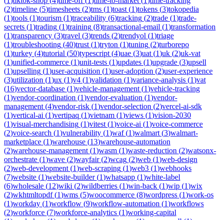
(
1
)
tiktok-shop
(
4
)
time-off
(
1
)
time-to-market
(
1
)
time-tracking
(
2
)
timeline
(
5
)
timesheets
(
2
)
tms
(
1
)
toast
(
1
)
tokens
(
3
)
tokopedia
(
1
)
tools
(
1
)
tourism
(
1
)
traceability
(
6
)
tracking
(
2
)
trade
(
1
)
trade-
secrets
(
1
)
trading
(
1
)
training
(
8
)
transactional-email
(
1
)
transformation
(
1
)
transparency
(
3
)
travel
(
3
)
trends
(
2
)
trendyol
(
1
)
triage
(
1
)
troubleshooting
(
40
)
trust
(
1
)
tryton
(
1
)
tuning
(
2
)
turborepo
(
1
)
turkey
(
4
)
tutorial
(
50
)
typescript
(
4
)
uae
(
3
)
uat
(
1
)
uk
(
2
)
uk-vat
(
1
)
unified-commerce
(
1
)
unit-tests
(
1
)
updates
(
1
)
upgrade
(
3
)
upsell
(
1
)
upselling
(
1
)
user-acquisition
(
1
)
user-adoption
(
2
)
user-experience
(
3
)
utilization
(
1
)
ux
(
1
)
v4
(
1
)
validation
(
1
)
variance-analysis
(
1
)
vat
(
16
)
vector-database
(
1
)
vehicle-management
(
1
)
vehicle-tracking
(
1
)
vendor-coordination
(
1
)
vendor-evaluation
(
1
)
vendor-
management
(
4
)
vendor-risk
(
1
)
vendor-selection
(
2
)
vercel-ai-sdk
(
1
)
vertical-ai
(
1
)
vertipaq
(
1
)
vietnam
(
1
)
views
(
1
)
vision-2030
(
1
)
visual-merchandising
(
1
)
vitest
(
1
)
voice-ai
(
1
)
voice-commerce
(
2
)
voice-search
(
1
)
vulnerability
(
1
)
waf
(
1
)
walmart
(
3
)
walmart-
marketplace
(
1
)
warehouse
(
13
)
warehouse-automation
(
2
)
warehouse-management
(
1
)
wasm
(
1
)
waste-reduction
(
2
)
watsonx-
orchestrate
(
1
)
wave
(
2
)
wayfair
(
2
)
wcag
(
2
)
web
(
1
)
web-design
(
2
)
web-development
(
1
)
web-scraping
(
1
)
web3
(
1
)
webhooks
(
7
)
website
(
1
)
website-builder
(
1
)
whatsapp
(
1
)
white-label
(
6
)
wholesale
(
12
)
wiki
(
2
)
wildberries
(
1
)
win-back
(
1
)
wip
(
1
)
wix
(
2
)
wkhtmltopdf
(
1
)
wms
(
5
)
woocommerce
(
8
)
wordpress
(
1
)
work-os
(
1
)
workday
(
1
)
workflow
(
9
)
workflow-automation
(
1
)
workflows
(
2
)
workforce
(
7
)
workforce-analytics
(
1
)
working-capital