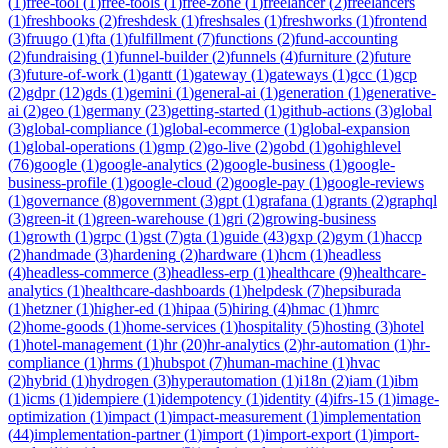
(
1
)
free-tool
(
1
)
free-tools
(
1
)
free-zone
(
1
)
freelancer
(
2
)
freelancers
(
1
)
freshbooks
(
2
)
freshdesk
(
1
)
freshsales
(
1
)
freshworks
(
1
)
frontend
(
3
)
fruugo
(
1
)
fta
(
1
)
fulfillment
(
7
)
functions
(
2
)
fund-accounting
(
2
)
fundraising
(
1
)
funnel-builder
(
2
)
funnels
(
4
)
furniture
(
2
)
future
(
3
)
future-of-work
(
1
)
gantt
(
1
)
gateway
(
1
)
gateways
(
1
)
gcc
(
1
)
gcp
(
2
)
gdpr
(
12
)
gds
(
1
)
gemini
(
1
)
general-ai
(
1
)
generation
(
1
)
generative-
ai
(
2
)
geo
(
1
)
germany
(
23
)
getting-started
(
1
)
github-actions
(
3
)
global
(
3
)
global-compliance
(
1
)
global-ecommerce
(
1
)
global-expansion
(
1
)
global-operations
(
1
)
gmp
(
2
)
go-live
(
2
)
gobd
(
1
)
gohighlevel
(
76
)
google
(
1
)
google-analytics
(
2
)
google-business
(
1
)
google-
business-profile
(
1
)
google-cloud
(
2
)
google-pay
(
1
)
google-reviews
(
1
)
governance
(
8
)
government
(
3
)
gpt
(
1
)
grafana
(
1
)
grants
(
2
)
graphql
(
3
)
green-it
(
1
)
green-warehouse
(
1
)
gri
(
2
)
growing-business
(
1
)
growth
(
1
)
grpc
(
1
)
gst
(
7
)
gta
(
1
)
guide
(
43
)
gxp
(
2
)
gym
(
1
)
haccp
(
2
)
handmade
(
3
)
hardening
(
2
)
hardware
(
1
)
hcm
(
1
)
headless
(
4
)
headless-commerce
(
3
)
headless-erp
(
1
)
healthcare
(
9
)
healthcare-
analytics
(
1
)
healthcare-dashboards
(
1
)
helpdesk
(
7
)
hepsiburada
(
1
)
hetzner
(
1
)
higher-ed
(
1
)
hipaa
(
5
)
hiring
(
4
)
hmac
(
1
)
hmrc
(
2
)
home-goods
(
1
)
home-services
(
1
)
hospitality
(
5
)
hosting
(
3
)
hotel
(
1
)
hotel-management
(
1
)
hr
(
20
)
hr-analytics
(
2
)
hr-automation
(
1
)
hr-
compliance
(
1
)
hrms
(
1
)
hubspot
(
7
)
human-machine
(
1
)
hvac
(
2
)
hybrid
(
1
)
hydrogen
(
3
)
hyperautomation
(
1
)
i18n
(
2
)
iam
(
1
)
ibm
(
1
)
icms
(
1
)
idempiere
(
1
)
idempotency
(
1
)
identity
(
4
)
ifrs-15
(
1
)
image-
optimization
(
1
)
impact
(
1
)
impact-measurement
(
1
)
implementation
(
44
)
implementation-partner
(
1
)
import
(
1
)
import-export
(
1
)
import-