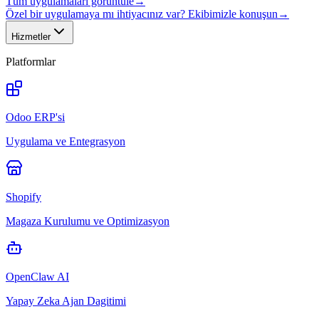
Tüm uygulamaları görüntüle
→
Özel bir uygulamaya mı ihtiyacınız var? Ekibimizle konuşun
→
Hizmetler
Platformlar
Odoo ERP'si
Uygulama ve Entegrasyon
Shopify
Magaza Kurulumu ve Optimizasyon
OpenClaw AI
Yapay Zeka Ajan Dagitimi