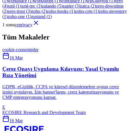
(
1
)
workplace
(
1
)
workshops
(
1
)
workspace
(
1
)
wps-payroll
(
1
)
xero
(
4
)
xml
(
1
)
xml-rpc
(
3
)
zalando
(
5
)
zapier
(
3
)
zatca
(
2
)
zero-downtime
(
2
)
zero-trust
(
3
)
zoho
(
2
)
zoho-books
(
1
)
zoho-crm
(
1
)
zoho-inventory
(
1
)
zoho-one
(
1
)
zustand
(
1
)
1 sonuç
eprivacy
Tüm Makaleler
cookie-consent
gdpr
16 Mar
Çerez Onayı Uygulama Kılavuzu: Yasal Uyumlu
Rıza Yönetimi
GDPR, eGizlilik, CCPA ve küresel düzenlemelere uygun çerez
iznini uygulayın. İzin banner'larını, çerez kategorizasyonunu ve
CMP entegrasyonunu kapsar.
E
ECOSIRE Research and Development Team
16 Mar