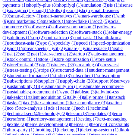
payments
(
1
)
shopify-plus
(
8
)
shopifyql
(
1
)
simulation
(
3
)
sis
(
1
)
sisense
(
1
)
six-sigma
(
1
)
sizing
(
1
)
skills
(
4
)
sku
(
1
)
sla
(
5
)
small-business
(
10
)
smart-factory
(
1
)
smart-narratives
(
1
)
smart-warehouse
(
1
)
smb
(
9
)
sms-marketing
(
5
)
snapshots
(
1
)
snowflake
(
1
)
soc2
(
5
)
social-
commerce
(
5
)
software
(
4
)
software-comparison
(
1
)
software-
development
(
1
)
software-selection
(
2
)
software-stack
(
1
)
solar-energy
(
1
)
solutions
(
1
)
sop
(
2
)
south-africa
(
3
)
south-asia
(
1
)
south-korea
(
1
)
southeast-asia
(
2
)
spc
(
1
)
specialty
(
1
)
speed
(
1
)
speed-optimization
(
2
)
spot
(
1
)
spreadsheets
(
1
)
sql
(
2
)
square
(
1
)
squarespace
(
1
)
ssdlc
(
1
)
ssl
(
2
)
sso
(
2
)
sst
(
1
)
star-schema
(
2
)
startup
(
2
)
state-management
(
1
)
stock-control
(
1
)
store
(
1
)
store-optimization
(
1
)
store-setup
(
2
)
storefront-api
(
3
)
stp
(
1
)
strategy
(
35
)
streaming
(
4
)
stress-test
(
1
)
stress-testing
(
1
)
stripe
(
3
)
structured-data
(
1
)
student-management
(
2
)
student-performance
(
1
)
studio
(
3
)
subscriber
(
1
)
subscription
(
2
)
subscriptions
(
6
)
supplier
(
1
)
supply-chain
(
28
)
support
(
6
)
surveys
(
1
)
sustainability
(
14
)
sustainability-roi
(
1
)
sustainable-ecommerce
(
1
)
sustainable-procurement
(
1
)
sync
(
1
)
tableau
(
3
)
tailwind-css
(
1
)
takealot
(
1
)
talent-acquisition
(
2
)
tally
(
4
)
tally-prime
(
1
)
tanstack
(
1
)
tasks
(
1
)
tax
(
5
)
tax-automation
(
2
)
tax-compliance
(
3
)
taxation
(
1
)
tco
(
5
)
tco-analysis
(
1
)
tds
(
1
)
team
(
1
)
tech
(
1
)
technical
(
1
)
technical-seo
(
4
)
technology
(
2
)
telecom
(
3
)
templates
(
3
)
temu
(
1
)
terraform
(
1
)
territory-management
(
1
)
testing
(
7
)
text-messaging
(
1
)
textile
(
2
)
theme-development
(
2
)
themes
(
1
)
theory-of-constraints
(
1
)
third-party
(
1
)
throttling
(
1
)
ticketing
(
1
)
ticketing-system
(
1
)
tiktok