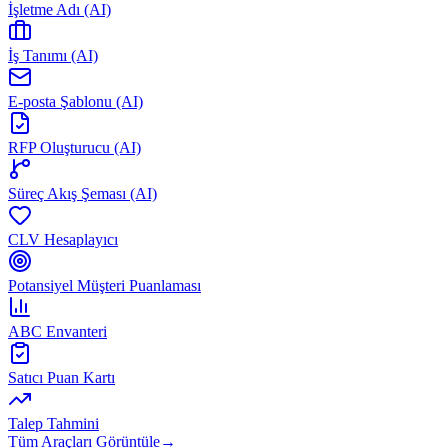
İşletme Adı (AI)
İş Tanımı (AI)
E-posta Şablonu (AI)
RFP Oluşturucu (AI)
Süreç Akış Şeması (AI)
CLV Hesaplayıcı
Potansiyel Müşteri Puanlaması
ABC Envanteri
Satıcı Puan Kartı
Talep Tahmini
Tüm Araçları Görüntüle
→