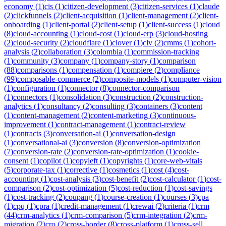
economy
(
1
)
cis
(
1
)
citizen-development
(
3
)
citizen-services
(
1
)
claude
(
2
)
clickfunnels
(
2
)
client-acquisition
(
1
)
client-management
(
2
)
client-
onboarding
(
1
)
client-portal
(
2
)
client-setup
(
1
)
client-success
(
1
)
cloud
(
8
)
cloud-accounting
(
1
)
cloud-cost
(
1
)
cloud-erp
(
3
)
cloud-hosting
(
2
)
cloud-security
(
2
)
cloudflare
(
1
)
clover
(
1
)
clv
(
2
)
cmms
(
1
)
cohort-
analysis
(
2
)
collaboration
(
3
)
colombia
(
1
)
commission-tracking
(
1
)
community
(
3
)
company
(
1
)
company-story
(
1
)
comparison
(
88
)
comparisons
(
1
)
compensation
(
1
)
compiere
(
2
)
compliance
(
99
)
composable-commerce
(
2
)
composite-models
(
1
)
computer-vision
(
1
)
configuration
(
1
)
connector
(
8
)
connector-comparison
(
1
)
connectors
(
1
)
consolidation
(
3
)
construction
(
2
)
construction-
analytics
(
1
)
consultancy
(
2
)
consulting
(
3
)
containers
(
3
)
content
(
1
)
content-management
(
2
)
content-marketing
(
3
)
continuous-
improvement
(
1
)
contract-management
(
1
)
contract-review
(
1
)
contracts
(
3
)
conversation-ai
(
1
)
conversation-design
(
1
)
conversational-ai
(
3
)
conversion
(
8
)
conversion-optimization
(
7
)
conversion-rate
(
2
)
conversion-rate-optimization
(
1
)
cookie-
consent
(
1
)
copilot
(
1
)
copyleft
(
1
)
copyrights
(
1
)
core-web-vitals
(
5
)
corporate-tax
(
1
)
corrective
(
1
)
cosmetics
(
1
)
cost
(
4
)
cost-
accounting
(
1
)
cost-analysis
(
3
)
cost-benefit
(
2
)
cost-calculator
(
1
)
cost-
comparison
(
2
)
cost-optimization
(
5
)
cost-reduction
(
1
)
cost-savings
(
1
)
cost-tracking
(
2
)
coupang
(
1
)
course-creation
(
1
)
courses
(
3
)
cpa
(
1
)
cpq
(
1
)
cpra
(
1
)
credit-management
(
1
)
crewai
(
2
)
criteria
(
1
)
crm
(
44
)
crm-analytics
(
1
)
crm-comparison
(
5
)
crm-integration
(
2
)
crm-
migration
(
2
)
cro
(
2
)
cross-border
(
8
)
cross-platform
(
1
)
cross-sell