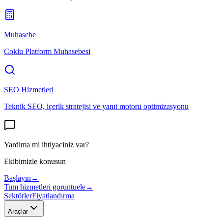
Muhasebe
Coklu Platform Muhasebesi
SEO Hizmetleri
Teknik SEO, içerik stratejisi ve yanıt motoru optimizasyonu
Yardima mi ihtiyaciniz var?
Ekibimizle konusun
Başlayın
→
Tum hizmetleri goruntuele
→
Sektörler
Fiyatlandırma
Araçlar