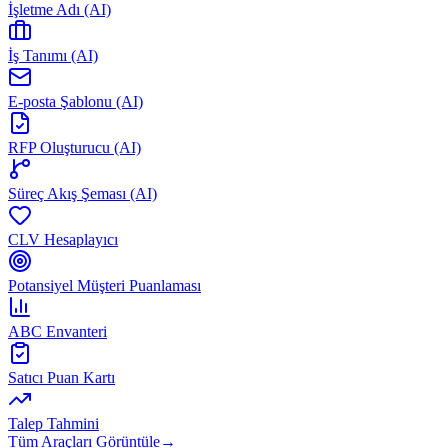
İşletme Adı (AI)
İş Tanımı (AI)
E-posta Şablonu (AI)
RFP Oluşturucu (AI)
Süreç Akış Şeması (AI)
CLV Hesaplayıcı
Potansiyel Müşteri Puanlaması
ABC Envanteri
Satıcı Puan Kartı
Talep Tahmini
Tüm Araçları Görüntüle
→