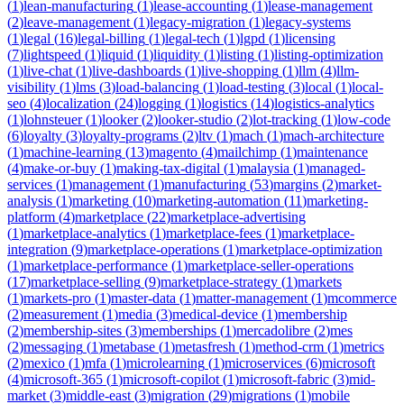
(
1
)
lean-manufacturing
(
1
)
lease-accounting
(
1
)
lease-management
(
2
)
leave-management
(
1
)
legacy-migration
(
1
)
legacy-systems
(
1
)
legal
(
16
)
legal-billing
(
1
)
legal-tech
(
1
)
lgpd
(
1
)
licensing
(
7
)
lightspeed
(
1
)
liquid
(
1
)
liquidity
(
1
)
listing
(
1
)
listing-optimization
(
1
)
live-chat
(
1
)
live-dashboards
(
1
)
live-shopping
(
1
)
llm
(
4
)
llm-
visibility
(
1
)
lms
(
3
)
load-balancing
(
1
)
load-testing
(
3
)
local
(
1
)
local-
seo
(
4
)
localization
(
24
)
logging
(
1
)
logistics
(
14
)
logistics-analytics
(
1
)
lohnsteuer
(
1
)
looker
(
2
)
looker-studio
(
2
)
lot-tracking
(
1
)
low-code
(
6
)
loyalty
(
3
)
loyalty-programs
(
2
)
ltv
(
1
)
mach
(
1
)
mach-architecture
(
1
)
machine-learning
(
13
)
magento
(
4
)
mailchimp
(
1
)
maintenance
(
4
)
make-or-buy
(
1
)
making-tax-digital
(
1
)
malaysia
(
1
)
managed-
services
(
1
)
management
(
1
)
manufacturing
(
53
)
margins
(
2
)
market-
analysis
(
1
)
marketing
(
10
)
marketing-automation
(
11
)
marketing-
platform
(
4
)
marketplace
(
22
)
marketplace-advertising
(
1
)
marketplace-analytics
(
1
)
marketplace-fees
(
1
)
marketplace-
integration
(
9
)
marketplace-operations
(
1
)
marketplace-optimization
(
1
)
marketplace-performance
(
1
)
marketplace-seller-operations
(
17
)
marketplace-selling
(
9
)
marketplace-strategy
(
1
)
markets
(
1
)
markets-pro
(
1
)
master-data
(
1
)
matter-management
(
1
)
mcommerce
(
2
)
measurement
(
1
)
media
(
3
)
medical-device
(
1
)
membership
(
2
)
membership-sites
(
3
)
memberships
(
1
)
mercadolibre
(
2
)
mes
(
2
)
messaging
(
1
)
metabase
(
1
)
metasfresh
(
1
)
method-crm
(
1
)
metrics
(
2
)
mexico
(
1
)
mfa
(
1
)
microlearning
(
1
)
microservices
(
6
)
microsoft
(
4
)
microsoft-365
(
1
)
microsoft-copilot
(
1
)
microsoft-fabric
(
3
)
mid-
market
(
3
)
middle-east
(
3
)
migration
(
29
)
migrations
(
1
)
mobile