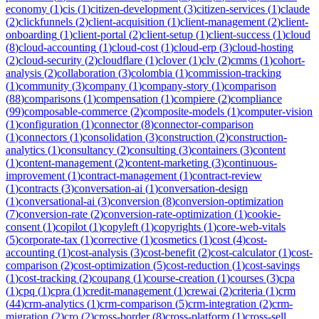
economy
(
1
)
cis
(
1
)
citizen-development
(
3
)
citizen-services
(
1
)
claude
(
2
)
clickfunnels
(
2
)
client-acquisition
(
1
)
client-management
(
2
)
client-
onboarding
(
1
)
client-portal
(
2
)
client-setup
(
1
)
client-success
(
1
)
cloud
(
8
)
cloud-accounting
(
1
)
cloud-cost
(
1
)
cloud-erp
(
3
)
cloud-hosting
(
2
)
cloud-security
(
2
)
cloudflare
(
1
)
clover
(
1
)
clv
(
2
)
cmms
(
1
)
cohort-
analysis
(
2
)
collaboration
(
3
)
colombia
(
1
)
commission-tracking
(
1
)
community
(
3
)
company
(
1
)
company-story
(
1
)
comparison
(
88
)
comparisons
(
1
)
compensation
(
1
)
compiere
(
2
)
compliance
(
99
)
composable-commerce
(
2
)
composite-models
(
1
)
computer-vision
(
1
)
configuration
(
1
)
connector
(
8
)
connector-comparison
(
1
)
connectors
(
1
)
consolidation
(
3
)
construction
(
2
)
construction-
analytics
(
1
)
consultancy
(
2
)
consulting
(
3
)
containers
(
3
)
content
(
1
)
content-management
(
2
)
content-marketing
(
3
)
continuous-
improvement
(
1
)
contract-management
(
1
)
contract-review
(
1
)
contracts
(
3
)
conversation-ai
(
1
)
conversation-design
(
1
)
conversational-ai
(
3
)
conversion
(
8
)
conversion-optimization
(
7
)
conversion-rate
(
2
)
conversion-rate-optimization
(
1
)
cookie-
consent
(
1
)
copilot
(
1
)
copyleft
(
1
)
copyrights
(
1
)
core-web-vitals
(
5
)
corporate-tax
(
1
)
corrective
(
1
)
cosmetics
(
1
)
cost
(
4
)
cost-
accounting
(
1
)
cost-analysis
(
3
)
cost-benefit
(
2
)
cost-calculator
(
1
)
cost-
comparison
(
2
)
cost-optimization
(
5
)
cost-reduction
(
1
)
cost-savings
(
1
)
cost-tracking
(
2
)
coupang
(
1
)
course-creation
(
1
)
courses
(
3
)
cpa
(
1
)
cpq
(
1
)
cpra
(
1
)
credit-management
(
1
)
crewai
(
2
)
criteria
(
1
)
crm
(
44
)
crm-analytics
(
1
)
crm-comparison
(
5
)
crm-integration
(
2
)
crm-
migration
(
2
)
cro
(
2
)
cross-border
(
8
)
cross-platform
(
1
)
cross-sell