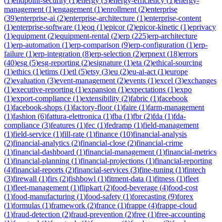
(
1
)
endpoint-security
(
1
)
energy
(
3
)
energy-efficiency
(
1
)
energy-
management
(
1
)
engagement
(
1
)
enrollment
(
2
)
enterprise
(
39
)
enterprise-ai
(
2
)
enterprise-architecture
(
1
)
enterprise-content
(
1
)
enterprise-software
(
1
)
eoq
(
1
)
epicor
(
2
)
epicor-kinetic
(
1
)
eprivacy
(
1
)
equipment
(
2
)
equipment-rental
(
2
)
erp
(
225
)
erp-architecture
(
1
)
erp-automation
(
1
)
erp-comparison
(
9
)
erp-configuration
(
1
)
erp-
failure
(
1
)
erp-integration
(
8
)
erp-selection
(
2
)
erpnext
(
18
)
errors
(
40
)
esg
(
5
)
esg-reporting
(
2
)
esignature
(
1
)
eta
(
2
)
ethical-sourcing
(
1
)
ethics
(
1
)
etims
(
1
)
etl
(
5
)
etsy
(
3
)
eu
(
2
)
eu-ai-act
(
1
)
europe
(
2
)
evaluation
(
3
)
event-management
(
2
)
events
(
1
)
excel
(
3
)
exchanges
(
1
)
executive-reporting
(
1
)
expansion
(
1
)
expectations
(
1
)
expo
(
1
)
export-compliance
(
1
)
extensibility
(
2
)
fabric
(
1
)
facebook
(
1
)
facebook-shops
(
1
)
factory-floor
(
1
)
faire
(
1
)
farm-management
(
1
)
fashion
(
6
)
fattura-elettronica
(
1
)
fba
(
1
)
fbr
(
2
)
fda
(
1
)
fda-
compliance
(
3
)
features
(
1
)
fec
(
1
)
fedramp
(
1
)
field-management
(
1
)
field-service
(
1
)
fill-rate
(
1
)
finance
(
10
)
financial-analysis
(
2
)
financial-analytics
(
2
)
financial-close
(
2
)
financial-crime
(
1
)
financial-dashboard
(
1
)
financial-management
(
1
)
financial-metrics
(
1
)
financial-planning
(
1
)
financial-projections
(
1
)
financial-reporting
(
4
)
financial-reports
(
2
)
financial-services
(
3
)
fine-tuning
(
1
)
fintech
(
3
)
firewall
(
1
)
firs
(
2
)
fishbowl
(
1
)
fitment-data
(
1
)
fitness
(
1
)
fleet
(
1
)
fleet-management
(
1
)
flipkart
(
2
)
food-beverage
(
4
)
food-cost
(
1
)
food-manufacturing
(
1
)
food-safety
(
1
)
forecasting
(
9
)
forex
(
1
)
formulas
(
1
)
framework
(
2
)
france
(
1
)
frappe
(
4
)
frappe-cloud
(
1
)
fraud-detection
(
2
)
fraud-prevention
(
2
)
free
(
1
)
free-accounting