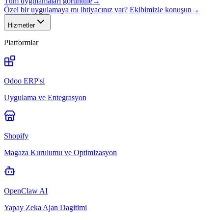
Tüm uygulamaları görüntüle
→
Özel bir uygulamaya mı ihtiyacınız var? Ekibimizle konuşun
→
Hizmetler
Platformlar
Odoo ERP'si
Uygulama ve Entegrasyon
Shopify
Magaza Kurulumu ve Optimizasyon
OpenClaw AI
Yapay Zeka Ajan Dagitimi