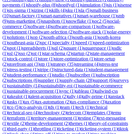
payments
(
1
)
shopify-plus
(
8
)
shopifyql
(
1
)
simulation
(
3
)
sis
(
1
)
sisense
(
1
)
six-sigma
(
1
)
sizing
(
1
)
skills
(
4
)
sku
(
1
)
sla
(
5
)
small-business
(
10
)
smart-factory
(
1
)
smart-narratives
(
1
)
smart-warehouse
(
1
)
smb
(
9
)
sms-marketing
(
5
)
snapshots
(
1
)
snowflake
(
1
)
soc2
(
5
)
social-
commerce
(
5
)
software
(
4
)
software-comparison
(
1
)
software-
development
(
1
)
software-selection
(
2
)
software-stack
(
1
)
solar-energy
(
1
)
solutions
(
1
)
sop
(
2
)
south-africa
(
3
)
south-asia
(
1
)
south-korea
(
1
)
southeast-asia
(
2
)
spc
(
1
)
specialty
(
1
)
speed
(
1
)
speed-optimization
(
2
)
spot
(
1
)
spreadsheets
(
1
)
sql
(
2
)
square
(
1
)
squarespace
(
1
)
ssdlc
(
1
)
ssl
(
2
)
sso
(
2
)
sst
(
1
)
star-schema
(
2
)
startup
(
2
)
state-management
(
1
)
stock-control
(
1
)
store
(
1
)
store-optimization
(
1
)
store-setup
(
2
)
storefront-api
(
3
)
stp
(
1
)
strategy
(
35
)
streaming
(
4
)
stress-test
(
1
)
stress-testing
(
1
)
stripe
(
3
)
structured-data
(
1
)
student-management
(
2
)
student-performance
(
1
)
studio
(
3
)
subscriber
(
1
)
subscription
(
2
)
subscriptions
(
6
)
supplier
(
1
)
supply-chain
(
28
)
support
(
6
)
surveys
(
1
)
sustainability
(
14
)
sustainability-roi
(
1
)
sustainable-ecommerce
(
1
)
sustainable-procurement
(
1
)
sync
(
1
)
tableau
(
3
)
tailwind-css
(
1
)
takealot
(
1
)
talent-acquisition
(
2
)
tally
(
4
)
tally-prime
(
1
)
tanstack
(
1
)
tasks
(
1
)
tax
(
5
)
tax-automation
(
2
)
tax-compliance
(
3
)
taxation
(
1
)
tco
(
5
)
tco-analysis
(
1
)
tds
(
1
)
team
(
1
)
tech
(
1
)
technical
(
1
)
technical-seo
(
4
)
technology
(
2
)
telecom
(
3
)
templates
(
3
)
temu
(
1
)
terraform
(
1
)
territory-management
(
1
)
testing
(
7
)
text-messaging
(
1
)
textile
(
2
)
theme-development
(
2
)
themes
(
1
)
theory-of-constraints
(
1
)
third-party
(
1
)
throttling
(
1
)
ticketing
(
1
)
ticketing-system
(
1
)
tiktok