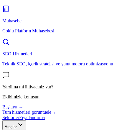
Muhasebe
Coklu Platform Muhasebesi
SEO Hizmetleri
Teknik SEO, içerik stratejisi ve yanıt motoru optimizasyonu
Yardima mi ihtiyaciniz var?
Ekibimizle konusun
Başlayın
→
Tum hizmetleri goruntuele
→
Sektörler
Fiyatlandırma
Araçlar