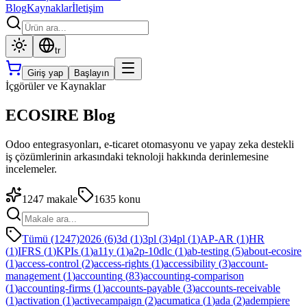
Blog
Kaynaklar
İletişim
tr
Giriş yap
Başlayın
İçgörüler ve Kaynaklar
ECOSIRE Blog
Odoo entegrasyonları, e-ticaret otomasyonu ve yapay zeka destekli
iş çözümlerinin arkasındaki teknoloji hakkında derinlemesine
incelemeler.
1247
makale
1635
konu
Tümü (1247)
2026
(
6
)
3d
(
1
)
3pl
(
3
)
4pl
(
1
)
AP-AR
(
1
)
HR
(
1
)
IFRS
(
1
)
KPIs
(
1
)
a11y
(
1
)
a2p-10dlc
(
1
)
ab-testing
(
5
)
about-ecosire
(
1
)
access-control
(
2
)
access-rights
(
1
)
accessibility
(
3
)
account-
management
(
1
)
accounting
(
83
)
accounting-comparison
(
1
)
accounting-firms
(
1
)
accounts-payable
(
3
)
accounts-receivable
(
1
)
activation
(
1
)
activecampaign
(
2
)
acumatica
(
1
)
ada
(
2
)
adempiere