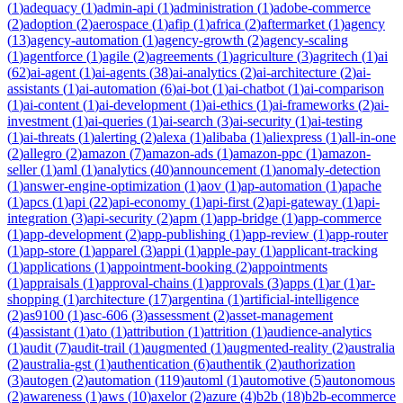
(
1
)
adequacy
(
1
)
admin-api
(
1
)
administration
(
1
)
adobe-commerce
(
2
)
adoption
(
2
)
aerospace
(
1
)
afip
(
1
)
africa
(
2
)
aftermarket
(
1
)
agency
(
13
)
agency-automation
(
1
)
agency-growth
(
2
)
agency-scaling
(
1
)
agentforce
(
1
)
agile
(
2
)
agreements
(
1
)
agriculture
(
3
)
agritech
(
1
)
ai
(
62
)
ai-agent
(
1
)
ai-agents
(
38
)
ai-analytics
(
2
)
ai-architecture
(
2
)
ai-
assistants
(
1
)
ai-automation
(
6
)
ai-bot
(
1
)
ai-chatbot
(
1
)
ai-comparison
(
1
)
ai-content
(
1
)
ai-development
(
1
)
ai-ethics
(
1
)
ai-frameworks
(
2
)
ai-
investment
(
1
)
ai-queries
(
1
)
ai-search
(
3
)
ai-security
(
1
)
ai-testing
(
1
)
ai-threats
(
1
)
alerting
(
2
)
alexa
(
1
)
alibaba
(
1
)
aliexpress
(
1
)
all-in-one
(
2
)
allegro
(
2
)
amazon
(
7
)
amazon-ads
(
1
)
amazon-ppc
(
1
)
amazon-
seller
(
1
)
aml
(
1
)
analytics
(
40
)
announcement
(
1
)
anomaly-detection
(
1
)
answer-engine-optimization
(
1
)
aov
(
1
)
ap-automation
(
1
)
apache
(
1
)
apcs
(
1
)
api
(
22
)
api-economy
(
1
)
api-first
(
2
)
api-gateway
(
1
)
api-
integration
(
3
)
api-security
(
2
)
apm
(
1
)
app-bridge
(
1
)
app-commerce
(
1
)
app-development
(
2
)
app-publishing
(
1
)
app-review
(
1
)
app-router
(
1
)
app-store
(
1
)
apparel
(
3
)
appi
(
1
)
apple-pay
(
1
)
applicant-tracking
(
1
)
applications
(
1
)
appointment-booking
(
2
)
appointments
(
1
)
appraisals
(
1
)
approval-chains
(
1
)
approvals
(
3
)
apps
(
1
)
ar
(
1
)
ar-
shopping
(
1
)
architecture
(
17
)
argentina
(
1
)
artificial-intelligence
(
2
)
as9100
(
1
)
asc-606
(
3
)
assessment
(
2
)
asset-management
(
4
)
assistant
(
1
)
ato
(
1
)
attribution
(
1
)
attrition
(
1
)
audience-analytics
(
1
)
audit
(
7
)
audit-trail
(
1
)
augmented
(
1
)
augmented-reality
(
2
)
australia
(
2
)
australia-gst
(
1
)
authentication
(
6
)
authentik
(
2
)
authorization
(
3
)
autogen
(
2
)
automation
(
119
)
automl
(
1
)
automotive
(
5
)
autonomous
(
2
)
awareness
(
1
)
aws
(
10
)
axelor
(
2
)
azure
(
4
)
b2b
(
18
)
b2b-ecommerce