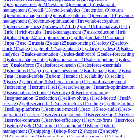
(
2
)
responsive-design
(
1
)
rest-api
(
4
)
restaurant
(
5
)
restaurant-
management
(
1
)
retail
(
13
)
retail-analytics
(
1
)
retention
(
9
)
returns
(
4
)
returns-management
(
2
)
reusable-patterns
(
1
)
revenue
(
10
)
revenue-
management
(
1
)
revenue-optimization
(
1
)
revenue-recognition
(
5
)
reverse-logistics
(
2
)
reviews
(
5
)
rfid
(
2
)
rfm
(
1
)
rfm-analysis
(
1
)
rfp
(
1
)
rfq
(
1
)
rich-results
(
1
)
risk-management
(
7
)
risk-reduction
(
1
)
rls
(
4
)
rohs
(
1
)
roi
(
34
)
roi-optimization
(
1
)
rolling-update
(
1
)
romania
(
1
)
rpa
(
3
)
rsc
(
2
)
russia
(
2
)
saas
(
25
)
saas-pricing
(
1
)
safety
(
2
)
safety-
stock
(
1
)
sage
(
1
)
sage-50
(
2
)
sage-intacct
(
1
)
salary
(
1
)
sales
(
19
)
sales-
analytics
(
3
)
sales-automation
(
1
)
sales-dashboard
(
2
)
sales-forecasting
(
1
)
sales-management
(
1
)
sales-operations
(
1
)
sales-pipeline
(
1
)
sales-
tax
(
8
)
salesforce
(
5
)
salesforce-einstein
(
1
)
salesforce-essentials
(
1
)
sanctions
(
1
)
sap
(
5
)
sap-business-one
(
2
)
sap-hana
(
1
)
sars
(
2
)
sasb
(
1
)
sat
(
1
)
saudi-arabia
(
3
)
sbom
(
1
)
scada
(
1
)
scalability
(
3
)
scaling
(
9
)
sccs
(
2
)
scheduling
(
6
)
schema-markup
(
1
)
school-management
(
1
)
screening
(
1
)
scrum
(
1
)
sdi
(
1
)
search-engine
(
1
)
search-optimization
(
2
)
seasonal-collections
(
1
)
security
(
36
)
security-training
(
1
)
segmentation
(
2
)
selection
(
1
)
self-evolving
(
1
)
self-hosted
(
1
)
self-
service
(
2
)
self-service-bi
(
2
)
seller-metrics
(
1
)
selling
(
1
)
selling-online
(
1
)
selling-platforms
(
1
)
semantic-model
(
1
)
seo
(
16
)
seo-audit
(
1
)
seo-
migration
(
1
)
server
(
1
)
server-components
(
1
)
server-sizing
(
2
)
service
(
1
)
service-contracts
(
1
)
service-efficiency
(
1
)
service-firms
(
1
)
services
(
1
)
setup
(
2
)
sgk
(
1
)
sharding
(
1
)
sharepoint
(
1
)
shein
(
1
)
shift-
management
(
3
)
shipping
(
4
)
shop-floor
(
2
)
shopee
(
2
)
shopify
(
113
)
shopify-api
(
1
)
shopify-flow
(
1
)
shopify-partners
(
1
)
shopify-