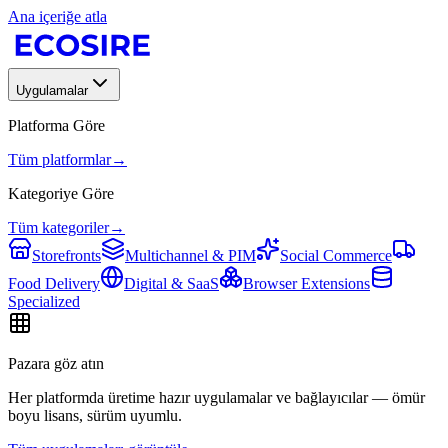
Ana içeriğe atla
Uygulamalar
Platforma Göre
Tüm platformlar
→
Kategoriye Göre
Tüm kategoriler
→
Storefronts
Multichannel & PIM
Social Commerce
Food Delivery
Digital & SaaS
Browser Extensions
Specialized
Pazara göz atın
Her platformda üretime hazır uygulamalar ve bağlayıcılar — ömür
boyu lisans, sürüm uyumlu.