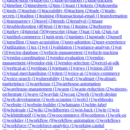
(
1
)
tiktok-shop
(
4
)
time-off
(
1
)
time-to-market
(
1
)
time-tracking
(
2
)
timeline
(
5
)
timesheets
(
2
)
tms
(
1
)
toast
(
1
)
tokens
(
3
)
tokopedia
(
1
)
tools
(
1
)
tourism
(
1
)
traceability
(
6
)
tracking
(
2
)
trade
(
1
)
trade-
secrets
(
1
)
trading
(
1
)
training
(
8
)
transactional-email
(
1
)
transformation
(
1
)
transparency
(
3
)
travel
(
3
)
trends
(
2
)
trendyol
(
1
)
triage
(
1
)
troubleshooting
(
40
)
trust
(
1
)
tryton
(
1
)
tuning
(
2
)
turborepo
(
1
)
turkey
(
4
)
tutorial
(
50
)
typescript
(
4
)
uae
(
3
)
uat
(
1
)
uk
(
2
)
uk-vat
(
1
)
unified-commerce
(
1
)
unit-tests
(
1
)
updates
(
1
)
upgrade
(
3
)
upsell
(
1
)
upselling
(
1
)
user-acquisition
(
1
)
user-adoption
(
2
)
user-experience
(
3
)
utilization
(
1
)
ux
(
1
)
v4
(
1
)
validation
(
1
)
variance-analysis
(
1
)
vat
(
16
)
vector-database
(
1
)
vehicle-management
(
1
)
vehicle-tracking
(
1
)
vendor-coordination
(
1
)
vendor-evaluation
(
1
)
vendor-
management
(
4
)
vendor-risk
(
1
)
vendor-selection
(
2
)
vercel-ai-sdk
(
1
)
vertical-ai
(
1
)
vertipaq
(
1
)
vietnam
(
1
)
views
(
1
)
vision-2030
(
1
)
visual-merchandising
(
1
)
vitest
(
1
)
voice-ai
(
1
)
voice-commerce
(
2
)
voice-search
(
1
)
vulnerability
(
1
)
waf
(
1
)
walmart
(
3
)
walmart-
marketplace
(
1
)
warehouse
(
13
)
warehouse-automation
(
2
)
warehouse-management
(
1
)
wasm
(
1
)
waste-reduction
(
2
)
watsonx-
orchestrate
(
1
)
wave
(
2
)
wayfair
(
2
)
wcag
(
2
)
web
(
1
)
web-design
(
2
)
web-development
(
1
)
web-scraping
(
1
)
web3
(
1
)
webhooks
(
7
)
website
(
1
)
website-builder
(
1
)
whatsapp
(
1
)
white-label
(
6
)
wholesale
(
12
)
wiki
(
2
)
wildberries
(
1
)
win-back
(
1
)
wip
(
1
)
wix
(
2
)
wkhtmltopdf
(
1
)
wms
(
5
)
woocommerce
(
8
)
wordpress
(
1
)
work-os
(
1
)
workday
(
1
)
workflow
(
9
)
workflow-automation
(
1
)
workflows
(
2
)
workforce
(
7
)
workforce-analytics
(
1
)
working-capital