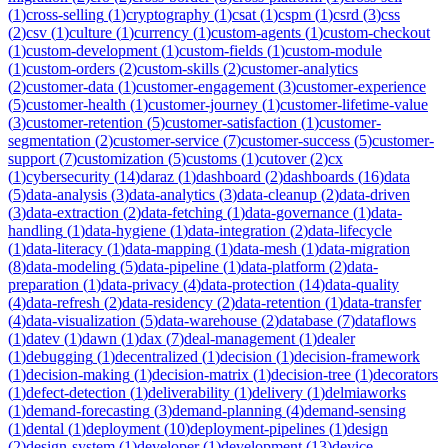
(
1
)
cross-selling
(
1
)
cryptography
(
1
)
csat
(
1
)
cspm
(
1
)
csrd
(
3
)
css
(
2
)
csv
(
1
)
culture
(
1
)
currency
(
1
)
custom-agents
(
1
)
custom-checkout
(
1
)
custom-development
(
1
)
custom-fields
(
1
)
custom-module
(
1
)
custom-orders
(
2
)
custom-skills
(
2
)
customer-analytics
(
2
)
customer-data
(
1
)
customer-engagement
(
3
)
customer-experience
(
5
)
customer-health
(
1
)
customer-journey
(
1
)
customer-lifetime-value
(
3
)
customer-retention
(
5
)
customer-satisfaction
(
1
)
customer-
segmentation
(
2
)
customer-service
(
7
)
customer-success
(
5
)
customer-
support
(
7
)
customization
(
5
)
customs
(
1
)
cutover
(
2
)
cx
(
1
)
cybersecurity
(
14
)
daraz
(
1
)
dashboard
(
2
)
dashboards
(
16
)
data
(
5
)
data-analysis
(
3
)
data-analytics
(
3
)
data-cleanup
(
2
)
data-driven
(
3
)
data-extraction
(
2
)
data-fetching
(
1
)
data-governance
(
1
)
data-
handling
(
1
)
data-hygiene
(
1
)
data-integration
(
2
)
data-lifecycle
(
1
)
data-literacy
(
1
)
data-mapping
(
1
)
data-mesh
(
1
)
data-migration
(
8
)
data-modeling
(
5
)
data-pipeline
(
1
)
data-platform
(
2
)
data-
preparation
(
1
)
data-privacy
(
4
)
data-protection
(
14
)
data-quality
(
4
)
data-refresh
(
2
)
data-residency
(
2
)
data-retention
(
1
)
data-transfer
(
4
)
data-visualization
(
5
)
data-warehouse
(
2
)
database
(
7
)
dataflows
(
1
)
datev
(
1
)
dawn
(
1
)
dax
(
7
)
deal-management
(
1
)
dealer
(
1
)
debugging
(
1
)
decentralized
(
1
)
decision
(
1
)
decision-framework
(
1
)
decision-making
(
1
)
decision-matrix
(
1
)
decision-tree
(
1
)
decorators
(
1
)
defect-detection
(
1
)
deliverability
(
1
)
delivery
(
1
)
delmiaworks
(
1
)
demand-forecasting
(
3
)
demand-planning
(
4
)
demand-sensing
(
1
)
dental
(
1
)
deployment
(
10
)
deployment-pipelines
(
1
)
design
(
2
)
design-system
(
1
)
developer
(
1
)
development
(
13
)
device-