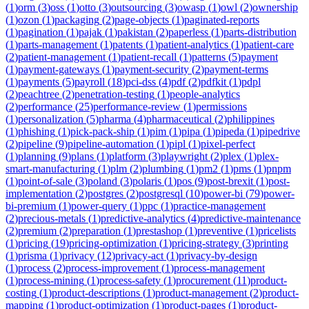
(
1
)
orm
(
3
)
oss
(
1
)
otto
(
3
)
outsourcing
(
3
)
owasp
(
1
)
owl
(
2
)
ownership
(
1
)
ozon
(
1
)
packaging
(
2
)
page-objects
(
1
)
paginated-reports
(
1
)
pagination
(
1
)
pajak
(
1
)
pakistan
(
2
)
paperless
(
1
)
parts-distribution
(
1
)
parts-management
(
1
)
patents
(
1
)
patient-analytics
(
1
)
patient-care
(
2
)
patient-management
(
1
)
patient-recall
(
1
)
patterns
(
5
)
payment
(
1
)
payment-gateways
(
1
)
payment-security
(
2
)
payment-terms
(
1
)
payments
(
5
)
payroll
(
18
)
pci-dss
(
4
)
pdf
(
2
)
pdfkit
(
1
)
pdpl
(
2
)
peachtree
(
2
)
penetration-testing
(
1
)
people-analytics
(
2
)
performance
(
25
)
performance-review
(
1
)
permissions
(
1
)
personalization
(
5
)
pharma
(
4
)
pharmaceutical
(
2
)
philippines
(
1
)
phishing
(
1
)
pick-pack-ship
(
1
)
pim
(
1
)
pipa
(
1
)
pipeda
(
1
)
pipedrive
(
2
)
pipeline
(
9
)
pipeline-automation
(
1
)
pipl
(
1
)
pixel-perfect
(
1
)
planning
(
9
)
plans
(
1
)
platform
(
3
)
playwright
(
2
)
plex
(
1
)
plex-
smart-manufacturing
(
1
)
plm
(
2
)
plumbing
(
1
)
pm2
(
1
)
pms
(
1
)
pnpm
(
1
)
point-of-sale
(
3
)
poland
(
3
)
polaris
(
1
)
pos
(
9
)
post-brexit
(
1
)
post-
implementation
(
2
)
postgres
(
2
)
postgresql
(
10
)
power-bi
(
79
)
power-
bi-premium
(
1
)
power-query
(
1
)
ppc
(
1
)
practice-management
(
2
)
precious-metals
(
1
)
predictive-analytics
(
4
)
predictive-maintenance
(
2
)
premium
(
2
)
preparation
(
1
)
prestashop
(
1
)
preventive
(
1
)
pricelists
(
1
)
pricing
(
19
)
pricing-optimization
(
1
)
pricing-strategy
(
3
)
printing
(
1
)
prisma
(
1
)
privacy
(
12
)
privacy-act
(
1
)
privacy-by-design
(
1
)
process
(
2
)
process-improvement
(
1
)
process-management
(
1
)
process-mining
(
1
)
process-safety
(
1
)
procurement
(
11
)
product-
costing
(
1
)
product-descriptions
(
1
)
product-management
(
2
)
product-
mapping
(
1
)
product-optimization
(
1
)
product-pages
(
1
)
product-