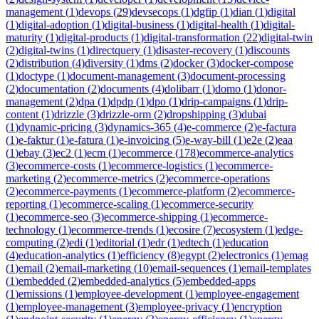
management
(
1
)
devops
(
29
)
devsecops
(
1
)
dgfip
(
1
)
dian
(
1
)
digital
(
1
)
digital-adoption
(
1
)
digital-business
(
1
)
digital-health
(
1
)
digital-
maturity
(
1
)
digital-products
(
1
)
digital-transformation
(
22
)
digital-twin
(
2
)
digital-twins
(
1
)
directquery
(
1
)
disaster-recovery
(
1
)
discounts
(
2
)
distribution
(
4
)
diversity
(
1
)
dms
(
2
)
docker
(
3
)
docker-compose
(
1
)
doctype
(
1
)
document-management
(
3
)
document-processing
(
2
)
documentation
(
2
)
documents
(
4
)
dolibarr
(
1
)
domo
(
1
)
donor-
management
(
2
)
dpa
(
1
)
dpdp
(
1
)
dpo
(
1
)
drip-campaigns
(
1
)
drip-
content
(
1
)
drizzle
(
3
)
drizzle-orm
(
2
)
dropshipping
(
3
)
dubai
(
1
)
dynamic-pricing
(
3
)
dynamics-365
(
4
)
e-commerce
(
2
)
e-factura
(
1
)
e-faktur
(
1
)
e-fatura
(
1
)
e-invoicing
(
5
)
e-way-bill
(
1
)
e2e
(
2
)
eaa
(
1
)
ebay
(
3
)
ec2
(
1
)
ecm
(
1
)
ecommerce
(
178
)
ecommerce-analytics
(
3
)
ecommerce-costs
(
1
)
ecommerce-logistics
(
1
)
ecommerce-
marketing
(
2
)
ecommerce-metrics
(
2
)
ecommerce-operations
(
2
)
ecommerce-payments
(
1
)
ecommerce-platform
(
2
)
ecommerce-
reporting
(
1
)
ecommerce-scaling
(
1
)
ecommerce-security
(
1
)
ecommerce-seo
(
3
)
ecommerce-shipping
(
1
)
ecommerce-
technology
(
1
)
ecommerce-trends
(
1
)
ecosire
(
7
)
ecosystem
(
1
)
edge-
computing
(
2
)
edi
(
1
)
editorial
(
1
)
edr
(
1
)
edtech
(
1
)
education
(
4
)
education-analytics
(
1
)
efficiency
(
8
)
egypt
(
2
)
electronics
(
1
)
emag
(
1
)
email
(
2
)
email-marketing
(
10
)
email-sequences
(
1
)
email-templates
(
1
)
embedded
(
2
)
embedded-analytics
(
5
)
embedded-apps
(
1
)
emissions
(
1
)
employee-development
(
1
)
employee-engagement
(
1
)
employee-management
(
3
)
employee-privacy
(
1
)
encryption