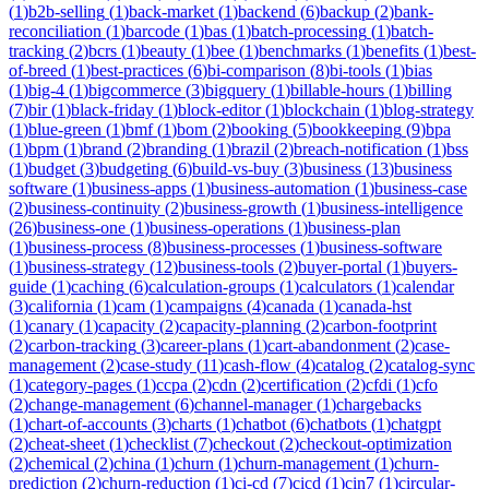
(
1
)
b2b-selling
(
1
)
back-market
(
1
)
backend
(
6
)
backup
(
2
)
bank-
reconciliation
(
1
)
barcode
(
1
)
bas
(
1
)
batch-processing
(
1
)
batch-
tracking
(
2
)
bcrs
(
1
)
beauty
(
1
)
bee
(
1
)
benchmarks
(
1
)
benefits
(
1
)
best-
of-breed
(
1
)
best-practices
(
6
)
bi-comparison
(
8
)
bi-tools
(
1
)
bias
(
1
)
big-4
(
1
)
bigcommerce
(
3
)
bigquery
(
1
)
billable-hours
(
1
)
billing
(
7
)
bir
(
1
)
black-friday
(
1
)
block-editor
(
1
)
blockchain
(
1
)
blog-strategy
(
1
)
blue-green
(
1
)
bmf
(
1
)
bom
(
2
)
booking
(
5
)
bookkeeping
(
9
)
bpa
(
1
)
bpm
(
1
)
brand
(
2
)
branding
(
1
)
brazil
(
2
)
breach-notification
(
1
)
bss
(
1
)
budget
(
3
)
budgeting
(
6
)
build-vs-buy
(
3
)
business
(
13
)
business
software
(
1
)
business-apps
(
1
)
business-automation
(
1
)
business-case
(
2
)
business-continuity
(
2
)
business-growth
(
1
)
business-intelligence
(
26
)
business-one
(
1
)
business-operations
(
1
)
business-plan
(
1
)
business-process
(
8
)
business-processes
(
1
)
business-software
(
1
)
business-strategy
(
12
)
business-tools
(
2
)
buyer-portal
(
1
)
buyers-
guide
(
1
)
caching
(
6
)
calculation-groups
(
1
)
calculators
(
1
)
calendar
(
3
)
california
(
1
)
cam
(
1
)
campaigns
(
4
)
canada
(
1
)
canada-hst
(
1
)
canary
(
1
)
capacity
(
2
)
capacity-planning
(
2
)
carbon-footprint
(
2
)
carbon-tracking
(
3
)
career-plans
(
1
)
cart-abandonment
(
2
)
case-
management
(
2
)
case-study
(
11
)
cash-flow
(
4
)
catalog
(
2
)
catalog-sync
(
1
)
category-pages
(
1
)
ccpa
(
2
)
cdn
(
2
)
certification
(
2
)
cfdi
(
1
)
cfo
(
2
)
change-management
(
6
)
channel-manager
(
1
)
chargebacks
(
1
)
chart-of-accounts
(
3
)
charts
(
1
)
chatbot
(
6
)
chatbots
(
1
)
chatgpt
(
2
)
cheat-sheet
(
1
)
checklist
(
7
)
checkout
(
2
)
checkout-optimization
(
2
)
chemical
(
2
)
china
(
1
)
churn
(
1
)
churn-management
(
1
)
churn-
prediction
(
2
)
churn-reduction
(
1
)
ci-cd
(
7
)
cicd
(
1
)
cin7
(
1
)
circular-