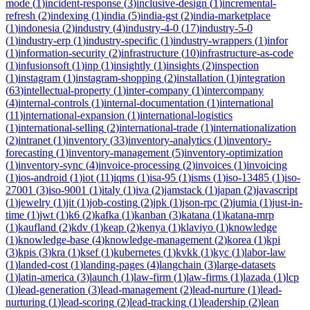
mode
(
1
)
incident-response
(
3
)
inclusive-design
(
1
)
incremental-
refresh
(
2
)
indexing
(
1
)
india
(
5
)
india-gst
(
2
)
india-marketplace
(
1
)
indonesia
(
2
)
industry
(
4
)
industry-4-0
(
17
)
industry-5-0
(
1
)
industry-erp
(
1
)
industry-specific
(
1
)
industry-wrappers
(
1
)
infor
(
1
)
information-security
(
2
)
infrastructure
(
10
)
infrastructure-as-code
(
1
)
infusionsoft
(
1
)
inp
(
1
)
insightly
(
1
)
insights
(
2
)
inspection
(
1
)
instagram
(
1
)
instagram-shopping
(
2
)
installation
(
1
)
integration
(
63
)
intellectual-property
(
1
)
inter-company
(
1
)
intercompany
(
4
)
internal-controls
(
1
)
internal-documentation
(
1
)
international
(
11
)
international-expansion
(
1
)
international-logistics
(
1
)
international-selling
(
2
)
international-trade
(
1
)
internationalization
(
2
)
intranet
(
1
)
inventory
(
33
)
inventory-analytics
(
1
)
inventory-
forecasting
(
1
)
inventory-management
(
5
)
inventory-optimization
(
1
)
inventory-sync
(
4
)
invoice-processing
(
2
)
invoices
(
1
)
invoicing
(
1
)
ios-android
(
1
)
iot
(
11
)
iqms
(
1
)
isa-95
(
1
)
isms
(
1
)
iso-13485
(
1
)
iso-
27001
(
3
)
iso-9001
(
1
)
italy
(
1
)
iva
(
2
)
jamstack
(
1
)
japan
(
2
)
javascript
(
1
)
jewelry
(
1
)
jit
(
1
)
job-costing
(
2
)
jpk
(
1
)
json-rpc
(
2
)
jumia
(
1
)
just-in-
time
(
1
)
jwt
(
1
)
k6
(
2
)
kafka
(
1
)
kanban
(
3
)
katana
(
1
)
katana-mrp
(
1
)
kaufland
(
2
)
kdv
(
1
)
keap
(
2
)
kenya
(
1
)
klaviyo
(
1
)
knowledge
(
1
)
knowledge-base
(
4
)
knowledge-management
(
2
)
korea
(
1
)
kpi
(
3
)
kpis
(
3
)
kra
(
1
)
ksef
(
1
)
kubernetes
(
1
)
kvkk
(
1
)
kyc
(
1
)
labor-law
(
1
)
landed-cost
(
1
)
landing-pages
(
4
)
langchain
(
3
)
large-datasets
(
1
)
latin-america
(
3
)
launch
(
1
)
law-firm
(
1
)
law-firms
(
1
)
lazada
(
1
)
lcp
(
1
)
lead-generation
(
3
)
lead-management
(
2
)
lead-nurture
(
1
)
lead-
nurturing
(
1
)
lead-scoring
(
2
)
lead-tracking
(
1
)
leadership
(
2
)
lean