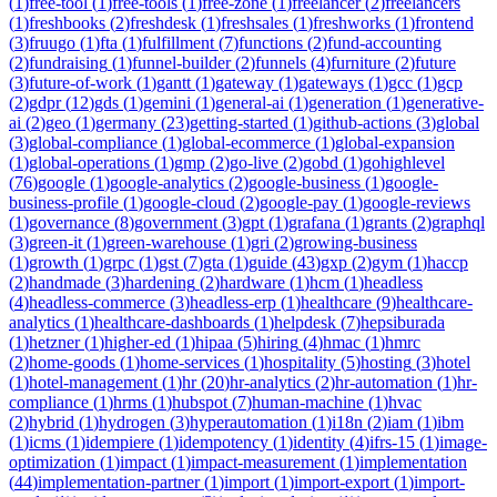
(
1
)
free-tool
(
1
)
free-tools
(
1
)
free-zone
(
1
)
freelancer
(
2
)
freelancers
(
1
)
freshbooks
(
2
)
freshdesk
(
1
)
freshsales
(
1
)
freshworks
(
1
)
frontend
(
3
)
fruugo
(
1
)
fta
(
1
)
fulfillment
(
7
)
functions
(
2
)
fund-accounting
(
2
)
fundraising
(
1
)
funnel-builder
(
2
)
funnels
(
4
)
furniture
(
2
)
future
(
3
)
future-of-work
(
1
)
gantt
(
1
)
gateway
(
1
)
gateways
(
1
)
gcc
(
1
)
gcp
(
2
)
gdpr
(
12
)
gds
(
1
)
gemini
(
1
)
general-ai
(
1
)
generation
(
1
)
generative-
ai
(
2
)
geo
(
1
)
germany
(
23
)
getting-started
(
1
)
github-actions
(
3
)
global
(
3
)
global-compliance
(
1
)
global-ecommerce
(
1
)
global-expansion
(
1
)
global-operations
(
1
)
gmp
(
2
)
go-live
(
2
)
gobd
(
1
)
gohighlevel
(
76
)
google
(
1
)
google-analytics
(
2
)
google-business
(
1
)
google-
business-profile
(
1
)
google-cloud
(
2
)
google-pay
(
1
)
google-reviews
(
1
)
governance
(
8
)
government
(
3
)
gpt
(
1
)
grafana
(
1
)
grants
(
2
)
graphql
(
3
)
green-it
(
1
)
green-warehouse
(
1
)
gri
(
2
)
growing-business
(
1
)
growth
(
1
)
grpc
(
1
)
gst
(
7
)
gta
(
1
)
guide
(
43
)
gxp
(
2
)
gym
(
1
)
haccp
(
2
)
handmade
(
3
)
hardening
(
2
)
hardware
(
1
)
hcm
(
1
)
headless
(
4
)
headless-commerce
(
3
)
headless-erp
(
1
)
healthcare
(
9
)
healthcare-
analytics
(
1
)
healthcare-dashboards
(
1
)
helpdesk
(
7
)
hepsiburada
(
1
)
hetzner
(
1
)
higher-ed
(
1
)
hipaa
(
5
)
hiring
(
4
)
hmac
(
1
)
hmrc
(
2
)
home-goods
(
1
)
home-services
(
1
)
hospitality
(
5
)
hosting
(
3
)
hotel
(
1
)
hotel-management
(
1
)
hr
(
20
)
hr-analytics
(
2
)
hr-automation
(
1
)
hr-
compliance
(
1
)
hrms
(
1
)
hubspot
(
7
)
human-machine
(
1
)
hvac
(
2
)
hybrid
(
1
)
hydrogen
(
3
)
hyperautomation
(
1
)
i18n
(
2
)
iam
(
1
)
ibm
(
1
)
icms
(
1
)
idempiere
(
1
)
idempotency
(
1
)
identity
(
4
)
ifrs-15
(
1
)
image-
optimization
(
1
)
impact
(
1
)
impact-measurement
(
1
)
implementation
(
44
)
implementation-partner
(
1
)
import
(
1
)
import-export
(
1
)
import-