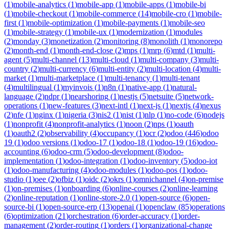
(
1
)
mobile-analytics
(
1
)
mobile-app
(
1
)
mobile-apps
(
1
)
mobile-bi
(
1
)
mobile-checkout
(
1
)
mobile-commerce
(
14
)
mobile-cro
(
1
)
mobile-
first
(
1
)
mobile-optimization
(
1
)
mobile-payments
(
1
)
mobile-seo
(
1
)
mobile-strategy
(
1
)
mobile-ux
(
1
)
modernization
(
1
)
modules
(
2
)
monday
(
3
)
monetization
(
2
)
monitoring
(
8
)
monolith
(
1
)
monorepo
(
2
)
month-end
(
1
)
month-end-close
(
2
)
mps
(
1
)
mrp
(
6
)
mtd
(
1
)
multi-
agent
(
5
)
multi-channel
(
13
)
multi-cloud
(
1
)
multi-company
(
3
)
multi-
country
(
2
)
multi-currency
(
6
)
multi-entity
(
2
)
multi-location
(
4
)
multi-
market
(
1
)
multi-marketplace
(
1
)
multi-tenancy
(
1
)
multi-tenant
(
4
)
multilingual
(
1
)
myinvois
(
1
)
n8n
(
1
)
native-app
(
1
)
natural-
language
(
2
)
ndpr
(
1
)
nearshoring
(
1
)
nestjs
(
5
)
netsuite
(
5
)
network-
operations
(
1
)
new-features
(
3
)
next-intl
(
1
)
next-js
(
1
)
nextjs
(
4
)
nexus
(
2
)
nfe
(
1
)
nginx
(
1
)
nigeria
(
3
)
nis2
(
1
)
nist
(
1
)
nlp
(
1
)
no-code
(
6
)
nodejs
(
1
)
nonprofit
(
4
)
nonprofit-analytics
(
1
)
noon
(
2
)
nps
(
1
)
oauth
(
1
)
oauth2
(
2
)
observability
(
4
)
occupancy
(
1
)
ocr
(
2
)
odoo
(
446
)
odoo
19
(
1
)
odoo versions
(
1
)
odoo-17
(
1
)
odoo-18
(
1
)
odoo-19
(
16
)
odoo-
accounting
(
6
)
odoo-crm
(
5
)
odoo-development
(
8
)
odoo-
implementation
(
1
)
odoo-integration
(
1
)
odoo-inventory
(
5
)
odoo-iot
(
1
)
odoo-manufacturing
(
4
)
odoo-modules
(
1
)
odoo-pos
(
1
)
odoo-
studio
(
1
)
oee
(
2
)
ofbiz
(
1
)
oidc
(
2
)
okrs
(
1
)
omnichannel
(
4
)
on-premise
(
1
)
on-premises
(
1
)
onboarding
(
6
)
online-courses
(
2
)
online-learning
(
2
)
online-reputation
(
1
)
online-store-2.0
(
1
)
open-source
(
6
)
open-
source-bi
(
1
)
open-source-erp
(
13
)
openai
(
1
)
openclaw
(
85
)
operations
(
6
)
optimization
(
21
)
orchestration
(
6
)
order-accuracy
(
1
)
order-
management
(
2
)
order-routing
(
1
)
orders
(
1
)
organizational-change