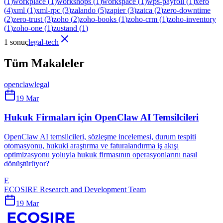
(
1
)
workplace
(
1
)
workshops
(
1
)
workspace
(
1
)
wps-payroll
(
1
)
xero
(
4
)
xml
(
1
)
xml-rpc
(
3
)
zalando
(
5
)
zapier
(
3
)
zatca
(
2
)
zero-downtime
(
2
)
zero-trust
(
3
)
zoho
(
2
)
zoho-books
(
1
)
zoho-crm
(
1
)
zoho-inventory
(
1
)
zoho-one
(
1
)
zustand
(
1
)
1 sonuç
legal-tech
Tüm Makaleler
openclaw
legal
19 Mar
Hukuk Firmaları için OpenClaw AI Temsilcileri
OpenClaw AI temsilcileri, sözleşme incelemesi, durum tespiti
otomasyonu, hukuki araştırma ve faturalandırma iş akışı
optimizasyonu yoluyla hukuk firmasının operasyonlarını nasıl
dönüştürüyor?
E
ECOSIRE Research and Development Team
19 Mar