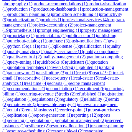
photography
(
1
)
product-recommendations
(
1
)
product-visualization
(
1
)
production
(
7
)
production-dashboards
(
1
)
production-management
(
1
)
production-planning
(
2
)
production-scheduling
(
1
)
productivity
(
9
)
productization
(
1
)
products
(
1
)
professional-services
(
4
)
program-
management
(
1
)
project-accounting
(
2
)
project-management
(
19
)
prometheus
(
1
)
prompt-engineering
(
1
)
property-management
(
5
)
proprietary
(
1
)
provincial-tax
(
1
)
public-sector
(
1
)
publishing
(
1
)
punchout-catalog
(
1
)
purchase
(
3
)
push-notifications
(
1
)
pwa
(
1
)
python
(
5
)
qa
(
1
)
qatar
(
1
)
qlik-sense
(
1
)
qualification
(
1
)
quality
(
3
)
quality-analytics
(
1
)
quality-assurance
(
1
)
quality-compliance
(
1
)
quality-control
(
2
)
quality-management
(
2
)
quantum-computing
(
1
)
query-tuning
(
1
)
quickbooks
(
8
)
quickstart
(
1
)
quotation
(
1
)
quotation-templates
(
1
)
qweb
(
3
)
rag
(
1
)
rakuten
(
1
)
ranking
(
1
)
ransomware
(
1
)
rate-limiting
(
3
)
rdl
(
1
)
react
(
8
)
react-19
(
2
)
react-
email
(
1
)
react-native
(
1
)
react-query
(
1
)
real-estate
(
5
)
real-estate-
analytics
(
1
)
real-time
(
4
)
recharts
(
1
)
recipe-management
(
1
)
recommendations
(
1
)
reconciliation
(
1
)
recruitment
(
6
)
recurring-
billing
(
1
)
recurring-revenue
(
5
)
redis
(
2
)
refurbished
(
1
)
registration
(
1
)
regulation
(
1
)
regulations
(
2
)
regulatory
(
3
)
reliability
(
2
)
remix
(
2
)
remote-work
(
2
)
renewable-energy
(
1
)
renewal-management
(
1
)
rental
(
3
)
rental-business
(
1
)
reorder-point
(
1
)
repeat-purchases
(
1
)
replication
(
1
)
report-generation
(
1
)
reporting
(
12
)
reports
(
3
)
repricing
(
1
)
reputation
(
1
)
reputation-management
(
2
)
reserved-
instances
(
1
)
resilience
(
2
)
resource-allocation
(
1
)
resource-planning
(
1
)
resource-scheduling
(
2
)
responsible-ai
(
2
)
responsive