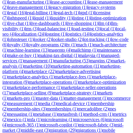
(
1
)
lean-manufacturing
(
1
)
lease-accounting
(
1
)
lease-management
(
2
)
leave-management
(
1
)
legacy-migration
(
1
)
legacy-systems
(
1
)
legal
(
16
)
legal-billing
(
1
)
legal-tech
(
1
)
lgpd
(
1
)
licensing
(
7
)
lightspeed
(
1
)
liquid
(
1
)
liquidity
(
1
)
listing
(
1
)
listing-optimization
(
1
)
live-chat
(
1
)
live-dashboards
(
1
)
live-shopping
(
1
)
llm
(
4
)
llm-
visibility
(
1
)
lms
(
3
)
load-balancing
(
1
)
load-testing
(
3
)
local
(
1
)
local-
seo
(
4
)
localization
(
24
)
logging
(
1
)
logistics
(
14
)
logistics-analytics
(
1
)
lohnsteuer
(
1
)
looker
(
2
)
looker-studio
(
2
)
lot-tracking
(
1
)
low-code
(
6
)
loyalty
(
3
)
loyalty-programs
(
2
)
ltv
(
1
)
mach
(
1
)
mach-architecture
(
1
)
machine-learning
(
13
)
magento
(
4
)
mailchimp
(
1
)
maintenance
(
4
)
make-or-buy
(
1
)
making-tax-digital
(
1
)
malaysia
(
1
)
managed-
services
(
1
)
management
(
1
)
manufacturing
(
53
)
margins
(
2
)
market-
analysis
(
1
)
marketing
(
10
)
marketing-automation
(
11
)
marketing-
platform
(
4
)
marketplace
(
22
)
marketplace-advertising
(
1
)
marketplace-analytics
(
1
)
marketplace-fees
(
1
)
marketplace-
integration
(
9
)
marketplace-operations
(
1
)
marketplace-optimization
(
1
)
marketplace-performance
(
1
)
marketplace-seller-operations
(
17
)
marketplace-selling
(
9
)
marketplace-strategy
(
1
)
markets
(
1
)
markets-pro
(
1
)
master-data
(
1
)
matter-management
(
1
)
mcommerce
(
2
)
measurement
(
1
)
media
(
3
)
medical-device
(
1
)
membership
(
2
)
membership-sites
(
3
)
memberships
(
1
)
mercadolibre
(
2
)
mes
(
2
)
messaging
(
1
)
metabase
(
1
)
metasfresh
(
1
)
method-crm
(
1
)
metrics
(
2
)
mexico
(
1
)
mfa
(
1
)
microlearning
(
1
)
microservices
(
6
)
microsoft
(
4
)
microsoft-365
(
1
)
microsoft-copilot
(
1
)
microsoft-fabric
(
3
)
mid-
market
(
3
)
middle-east
(
3
)
migration
(
29
)
migrations
(
1
)
mobile