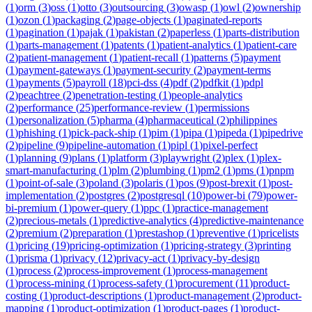
(
1
)
orm
(
3
)
oss
(
1
)
otto
(
3
)
outsourcing
(
3
)
owasp
(
1
)
owl
(
2
)
ownership
(
1
)
ozon
(
1
)
packaging
(
2
)
page-objects
(
1
)
paginated-reports
(
1
)
pagination
(
1
)
pajak
(
1
)
pakistan
(
2
)
paperless
(
1
)
parts-distribution
(
1
)
parts-management
(
1
)
patents
(
1
)
patient-analytics
(
1
)
patient-care
(
2
)
patient-management
(
1
)
patient-recall
(
1
)
patterns
(
5
)
payment
(
1
)
payment-gateways
(
1
)
payment-security
(
2
)
payment-terms
(
1
)
payments
(
5
)
payroll
(
18
)
pci-dss
(
4
)
pdf
(
2
)
pdfkit
(
1
)
pdpl
(
2
)
peachtree
(
2
)
penetration-testing
(
1
)
people-analytics
(
2
)
performance
(
25
)
performance-review
(
1
)
permissions
(
1
)
personalization
(
5
)
pharma
(
4
)
pharmaceutical
(
2
)
philippines
(
1
)
phishing
(
1
)
pick-pack-ship
(
1
)
pim
(
1
)
pipa
(
1
)
pipeda
(
1
)
pipedrive
(
2
)
pipeline
(
9
)
pipeline-automation
(
1
)
pipl
(
1
)
pixel-perfect
(
1
)
planning
(
9
)
plans
(
1
)
platform
(
3
)
playwright
(
2
)
plex
(
1
)
plex-
smart-manufacturing
(
1
)
plm
(
2
)
plumbing
(
1
)
pm2
(
1
)
pms
(
1
)
pnpm
(
1
)
point-of-sale
(
3
)
poland
(
3
)
polaris
(
1
)
pos
(
9
)
post-brexit
(
1
)
post-
implementation
(
2
)
postgres
(
2
)
postgresql
(
10
)
power-bi
(
79
)
power-
bi-premium
(
1
)
power-query
(
1
)
ppc
(
1
)
practice-management
(
2
)
precious-metals
(
1
)
predictive-analytics
(
4
)
predictive-maintenance
(
2
)
premium
(
2
)
preparation
(
1
)
prestashop
(
1
)
preventive
(
1
)
pricelists
(
1
)
pricing
(
19
)
pricing-optimization
(
1
)
pricing-strategy
(
3
)
printing
(
1
)
prisma
(
1
)
privacy
(
12
)
privacy-act
(
1
)
privacy-by-design
(
1
)
process
(
2
)
process-improvement
(
1
)
process-management
(
1
)
process-mining
(
1
)
process-safety
(
1
)
procurement
(
11
)
product-
costing
(
1
)
product-descriptions
(
1
)
product-management
(
2
)
product-
mapping
(
1
)
product-optimization
(
1
)
product-pages
(
1
)
product-