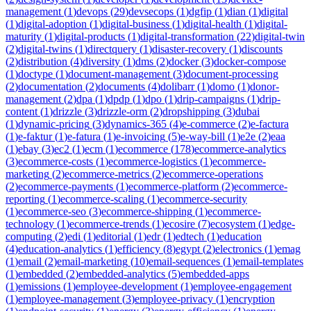
management
(
1
)
devops
(
29
)
devsecops
(
1
)
dgfip
(
1
)
dian
(
1
)
digital
(
1
)
digital-adoption
(
1
)
digital-business
(
1
)
digital-health
(
1
)
digital-
maturity
(
1
)
digital-products
(
1
)
digital-transformation
(
22
)
digital-twin
(
2
)
digital-twins
(
1
)
directquery
(
1
)
disaster-recovery
(
1
)
discounts
(
2
)
distribution
(
4
)
diversity
(
1
)
dms
(
2
)
docker
(
3
)
docker-compose
(
1
)
doctype
(
1
)
document-management
(
3
)
document-processing
(
2
)
documentation
(
2
)
documents
(
4
)
dolibarr
(
1
)
domo
(
1
)
donor-
management
(
2
)
dpa
(
1
)
dpdp
(
1
)
dpo
(
1
)
drip-campaigns
(
1
)
drip-
content
(
1
)
drizzle
(
3
)
drizzle-orm
(
2
)
dropshipping
(
3
)
dubai
(
1
)
dynamic-pricing
(
3
)
dynamics-365
(
4
)
e-commerce
(
2
)
e-factura
(
1
)
e-faktur
(
1
)
e-fatura
(
1
)
e-invoicing
(
5
)
e-way-bill
(
1
)
e2e
(
2
)
eaa
(
1
)
ebay
(
3
)
ec2
(
1
)
ecm
(
1
)
ecommerce
(
178
)
ecommerce-analytics
(
3
)
ecommerce-costs
(
1
)
ecommerce-logistics
(
1
)
ecommerce-
marketing
(
2
)
ecommerce-metrics
(
2
)
ecommerce-operations
(
2
)
ecommerce-payments
(
1
)
ecommerce-platform
(
2
)
ecommerce-
reporting
(
1
)
ecommerce-scaling
(
1
)
ecommerce-security
(
1
)
ecommerce-seo
(
3
)
ecommerce-shipping
(
1
)
ecommerce-
technology
(
1
)
ecommerce-trends
(
1
)
ecosire
(
7
)
ecosystem
(
1
)
edge-
computing
(
2
)
edi
(
1
)
editorial
(
1
)
edr
(
1
)
edtech
(
1
)
education
(
4
)
education-analytics
(
1
)
efficiency
(
8
)
egypt
(
2
)
electronics
(
1
)
emag
(
1
)
email
(
2
)
email-marketing
(
10
)
email-sequences
(
1
)
email-templates
(
1
)
embedded
(
2
)
embedded-analytics
(
5
)
embedded-apps
(
1
)
emissions
(
1
)
employee-development
(
1
)
employee-engagement
(
1
)
employee-management
(
3
)
employee-privacy
(
1
)
encryption