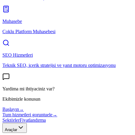
Muhasebe
Coklu Platform Muhasebesi
SEO Hizmetleri
Teknik SEO, içerik stratejisi ve yanıt motoru optimizasyonu
Yardima mi ihtiyaciniz var?
Ekibimizle konusun
Başlayın
→
Tum hizmetleri goruntuele
→
Sektörler
Fiyatlandırma
Araçlar