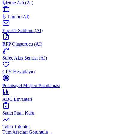
İşletme Adı (AI)
İş Tanımı (AI)
E-posta Şablonu (AI)
RFP Oluşturucu (AI)
Süreç Akış Şeması (AI)
CLV Hesaplayıcı
Potansiyel Müşteri Puanlaması
ABC Envanteri
Satıcı Puan Kartı
Talep Tahmini
Tüm Araçları Görüntüle
→