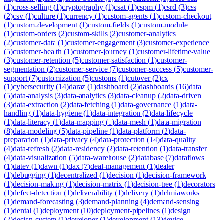
(
1
)
cross-selling
(
1
)
cryptography
(
1
)
csat
(
1
)
cspm
(
1
)
csrd
(
3
)
css
(
2
)
csv
(
1
)
culture
(
1
)
currency
(
1
)
custom-agents
(
1
)
custom-checkout
(
1
)
custom-development
(
1
)
custom-fields
(
1
)
custom-module
(
1
)
custom-orders
(
2
)
custom-skills
(
2
)
customer-analytics
(
2
)
customer-data
(
1
)
customer-engagement
(
3
)
customer-experience
(
5
)
customer-health
(
1
)
customer-journey
(
1
)
customer-lifetime-value
(
3
)
customer-retention
(
5
)
customer-satisfaction
(
1
)
customer-
segmentation
(
2
)
customer-service
(
7
)
customer-success
(
5
)
customer-
support
(
7
)
customization
(
5
)
customs
(
1
)
cutover
(
2
)
cx
(
1
)
cybersecurity
(
14
)
daraz
(
1
)
dashboard
(
2
)
dashboards
(
16
)
data
(
5
)
data-analysis
(
3
)
data-analytics
(
3
)
data-cleanup
(
2
)
data-driven
(
3
)
data-extraction
(
2
)
data-fetching
(
1
)
data-governance
(
1
)
data-
handling
(
1
)
data-hygiene
(
1
)
data-integration
(
2
)
data-lifecycle
(
1
)
data-literacy
(
1
)
data-mapping
(
1
)
data-mesh
(
1
)
data-migration
(
8
)
data-modeling
(
5
)
data-pipeline
(
1
)
data-platform
(
2
)
data-
preparation
(
1
)
data-privacy
(
4
)
data-protection
(
14
)
data-quality
(
4
)
data-refresh
(
2
)
data-residency
(
2
)
data-retention
(
1
)
data-transfer
(
4
)
data-visualization
(
5
)
data-warehouse
(
2
)
database
(
7
)
dataflows
(
1
)
datev
(
1
)
dawn
(
1
)
dax
(
7
)
deal-management
(
1
)
dealer
(
1
)
debugging
(
1
)
decentralized
(
1
)
decision
(
1
)
decision-framework
(
1
)
decision-making
(
1
)
decision-matrix
(
1
)
decision-tree
(
1
)
decorators
(
1
)
defect-detection
(
1
)
deliverability
(
1
)
delivery
(
1
)
delmiaworks
(
1
)
demand-forecasting
(
3
)
demand-planning
(
4
)
demand-sensing
(
1
)
dental
(
1
)
deployment
(
10
)
deployment-pipelines
(
1
)
design
(
2
)
design-system
(
1
)
developer
(
1
)
development
(
13
)
device-