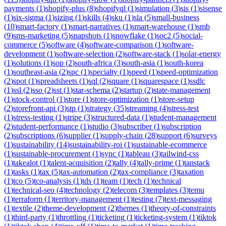
payments
(
1
)
shopify-plus
(
8
)
shopifyql
(
1
)
simulation
(
3
)
sis
(
1
)
sisense
(
1
)
six-sigma
(
1
)
sizing
(
1
)
skills
(
4
)
sku
(
1
)
sla
(
5
)
small-business
(
10
)
smart-factory
(
1
)
smart-narratives
(
1
)
smart-warehouse
(
1
)
smb
(
9
)
sms-marketing
(
5
)
snapshots
(
1
)
snowflake
(
1
)
soc2
(
5
)
social-
commerce
(
5
)
software
(
4
)
software-comparison
(
1
)
software-
development
(
1
)
software-selection
(
2
)
software-stack
(
1
)
solar-energy
(
1
)
solutions
(
1
)
sop
(
2
)
south-africa
(
3
)
south-asia
(
1
)
south-korea
(
1
)
southeast-asia
(
2
)
spc
(
1
)
specialty
(
1
)
speed
(
1
)
speed-optimization
(
2
)
spot
(
1
)
spreadsheets
(
1
)
sql
(
2
)
square
(
1
)
squarespace
(
1
)
ssdlc
(
1
)
ssl
(
2
)
sso
(
2
)
sst
(
1
)
star-schema
(
2
)
startup
(
2
)
state-management
(
1
)
stock-control
(
1
)
store
(
1
)
store-optimization
(
1
)
store-setup
(
2
)
storefront-api
(
3
)
stp
(
1
)
strategy
(
35
)
streaming
(
4
)
stress-test
(
1
)
stress-testing
(
1
)
stripe
(
3
)
structured-data
(
1
)
student-management
(
2
)
student-performance
(
1
)
studio
(
3
)
subscriber
(
1
)
subscription
(
2
)
subscriptions
(
6
)
supplier
(
1
)
supply-chain
(
28
)
support
(
6
)
surveys
(
1
)
sustainability
(
14
)
sustainability-roi
(
1
)
sustainable-ecommerce
(
1
)
sustainable-procurement
(
1
)
sync
(
1
)
tableau
(
3
)
tailwind-css
(
1
)
takealot
(
1
)
talent-acquisition
(
2
)
tally
(
4
)
tally-prime
(
1
)
tanstack
(
1
)
tasks
(
1
)
tax
(
5
)
tax-automation
(
2
)
tax-compliance
(
3
)
taxation
(
1
)
tco
(
5
)
tco-analysis
(
1
)
tds
(
1
)
team
(
1
)
tech
(
1
)
technical
(
1
)
technical-seo
(
4
)
technology
(
2
)
telecom
(
3
)
templates
(
3
)
temu
(
1
)
terraform
(
1
)
territory-management
(
1
)
testing
(
7
)
text-messaging
(
1
)
textile
(
2
)
theme-development
(
2
)
themes
(
1
)
theory-of-constraints
(
1
)
third-party
(
1
)
throttling
(
1
)
ticketing
(
1
)
ticketing-system
(
1
)
tiktok