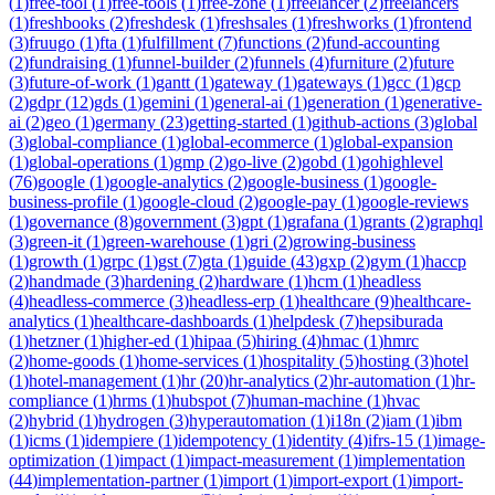
(
1
)
free-tool
(
1
)
free-tools
(
1
)
free-zone
(
1
)
freelancer
(
2
)
freelancers
(
1
)
freshbooks
(
2
)
freshdesk
(
1
)
freshsales
(
1
)
freshworks
(
1
)
frontend
(
3
)
fruugo
(
1
)
fta
(
1
)
fulfillment
(
7
)
functions
(
2
)
fund-accounting
(
2
)
fundraising
(
1
)
funnel-builder
(
2
)
funnels
(
4
)
furniture
(
2
)
future
(
3
)
future-of-work
(
1
)
gantt
(
1
)
gateway
(
1
)
gateways
(
1
)
gcc
(
1
)
gcp
(
2
)
gdpr
(
12
)
gds
(
1
)
gemini
(
1
)
general-ai
(
1
)
generation
(
1
)
generative-
ai
(
2
)
geo
(
1
)
germany
(
23
)
getting-started
(
1
)
github-actions
(
3
)
global
(
3
)
global-compliance
(
1
)
global-ecommerce
(
1
)
global-expansion
(
1
)
global-operations
(
1
)
gmp
(
2
)
go-live
(
2
)
gobd
(
1
)
gohighlevel
(
76
)
google
(
1
)
google-analytics
(
2
)
google-business
(
1
)
google-
business-profile
(
1
)
google-cloud
(
2
)
google-pay
(
1
)
google-reviews
(
1
)
governance
(
8
)
government
(
3
)
gpt
(
1
)
grafana
(
1
)
grants
(
2
)
graphql
(
3
)
green-it
(
1
)
green-warehouse
(
1
)
gri
(
2
)
growing-business
(
1
)
growth
(
1
)
grpc
(
1
)
gst
(
7
)
gta
(
1
)
guide
(
43
)
gxp
(
2
)
gym
(
1
)
haccp
(
2
)
handmade
(
3
)
hardening
(
2
)
hardware
(
1
)
hcm
(
1
)
headless
(
4
)
headless-commerce
(
3
)
headless-erp
(
1
)
healthcare
(
9
)
healthcare-
analytics
(
1
)
healthcare-dashboards
(
1
)
helpdesk
(
7
)
hepsiburada
(
1
)
hetzner
(
1
)
higher-ed
(
1
)
hipaa
(
5
)
hiring
(
4
)
hmac
(
1
)
hmrc
(
2
)
home-goods
(
1
)
home-services
(
1
)
hospitality
(
5
)
hosting
(
3
)
hotel
(
1
)
hotel-management
(
1
)
hr
(
20
)
hr-analytics
(
2
)
hr-automation
(
1
)
hr-
compliance
(
1
)
hrms
(
1
)
hubspot
(
7
)
human-machine
(
1
)
hvac
(
2
)
hybrid
(
1
)
hydrogen
(
3
)
hyperautomation
(
1
)
i18n
(
2
)
iam
(
1
)
ibm
(
1
)
icms
(
1
)
idempiere
(
1
)
idempotency
(
1
)
identity
(
4
)
ifrs-15
(
1
)
image-
optimization
(
1
)
impact
(
1
)
impact-measurement
(
1
)
implementation
(
44
)
implementation-partner
(
1
)
import
(
1
)
import-export
(
1
)
import-