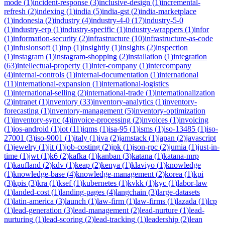
mode
(
1
)
incident-response
(
3
)
inclusive-design
(
1
)
incremental-
refresh
(
2
)
indexing
(
1
)
india
(
5
)
india-gst
(
2
)
india-marketplace
(
1
)
indonesia
(
2
)
industry
(
4
)
industry-4-0
(
17
)
industry-5-0
(
1
)
industry-erp
(
1
)
industry-specific
(
1
)
industry-wrappers
(
1
)
infor
(
1
)
information-security
(
2
)
infrastructure
(
10
)
infrastructure-as-code
(
1
)
infusionsoft
(
1
)
inp
(
1
)
insightly
(
1
)
insights
(
2
)
inspection
(
1
)
instagram
(
1
)
instagram-shopping
(
2
)
installation
(
1
)
integration
(
63
)
intellectual-property
(
1
)
inter-company
(
1
)
intercompany
(
4
)
internal-controls
(
1
)
internal-documentation
(
1
)
international
(
11
)
international-expansion
(
1
)
international-logistics
(
1
)
international-selling
(
2
)
international-trade
(
1
)
internationalization
(
2
)
intranet
(
1
)
inventory
(
33
)
inventory-analytics
(
1
)
inventory-
forecasting
(
1
)
inventory-management
(
5
)
inventory-optimization
(
1
)
inventory-sync
(
4
)
invoice-processing
(
2
)
invoices
(
1
)
invoicing
(
1
)
ios-android
(
1
)
iot
(
11
)
iqms
(
1
)
isa-95
(
1
)
isms
(
1
)
iso-13485
(
1
)
iso-
27001
(
3
)
iso-9001
(
1
)
italy
(
1
)
iva
(
2
)
jamstack
(
1
)
japan
(
2
)
javascript
(
1
)
jewelry
(
1
)
jit
(
1
)
job-costing
(
2
)
jpk
(
1
)
json-rpc
(
2
)
jumia
(
1
)
just-in-
time
(
1
)
jwt
(
1
)
k6
(
2
)
kafka
(
1
)
kanban
(
3
)
katana
(
1
)
katana-mrp
(
1
)
kaufland
(
2
)
kdv
(
1
)
keap
(
2
)
kenya
(
1
)
klaviyo
(
1
)
knowledge
(
1
)
knowledge-base
(
4
)
knowledge-management
(
2
)
korea
(
1
)
kpi
(
3
)
kpis
(
3
)
kra
(
1
)
ksef
(
1
)
kubernetes
(
1
)
kvkk
(
1
)
kyc
(
1
)
labor-law
(
1
)
landed-cost
(
1
)
landing-pages
(
4
)
langchain
(
3
)
large-datasets
(
1
)
latin-america
(
3
)
launch
(
1
)
law-firm
(
1
)
law-firms
(
1
)
lazada
(
1
)
lcp
(
1
)
lead-generation
(
3
)
lead-management
(
2
)
lead-nurture
(
1
)
lead-
nurturing
(
1
)
lead-scoring
(
2
)
lead-tracking
(
1
)
leadership
(
2
)
lean