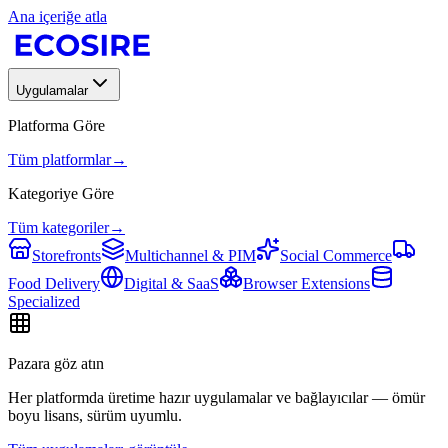
Ana içeriğe atla
Uygulamalar
Platforma Göre
Tüm platformlar
→
Kategoriye Göre
Tüm kategoriler
→
Storefronts
Multichannel & PIM
Social Commerce
Food Delivery
Digital & SaaS
Browser Extensions
Specialized
Pazara göz atın
Her platformda üretime hazır uygulamalar ve bağlayıcılar — ömür
boyu lisans, sürüm uyumlu.