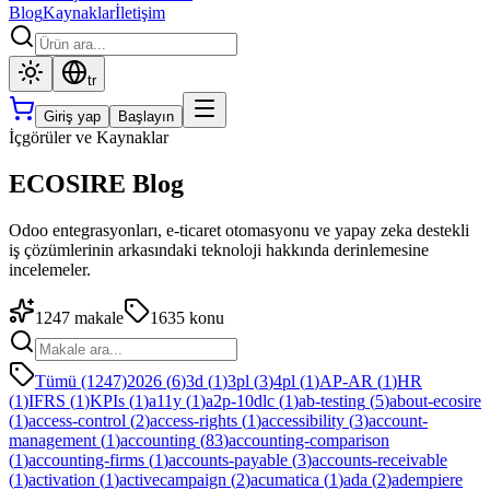
Blog
Kaynaklar
İletişim
tr
Giriş yap
Başlayın
İçgörüler ve Kaynaklar
ECOSIRE Blog
Odoo entegrasyonları, e-ticaret otomasyonu ve yapay zeka destekli
iş çözümlerinin arkasındaki teknoloji hakkında derinlemesine
incelemeler.
1247
makale
1635
konu
Tümü (1247)
2026
(
6
)
3d
(
1
)
3pl
(
3
)
4pl
(
1
)
AP-AR
(
1
)
HR
(
1
)
IFRS
(
1
)
KPIs
(
1
)
a11y
(
1
)
a2p-10dlc
(
1
)
ab-testing
(
5
)
about-ecosire
(
1
)
access-control
(
2
)
access-rights
(
1
)
accessibility
(
3
)
account-
management
(
1
)
accounting
(
83
)
accounting-comparison
(
1
)
accounting-firms
(
1
)
accounts-payable
(
3
)
accounts-receivable
(
1
)
activation
(
1
)
activecampaign
(
2
)
acumatica
(
1
)
ada
(
2
)
adempiere