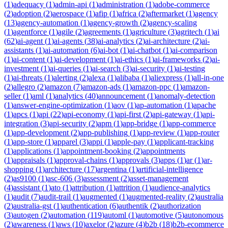
(
1
)
adequacy
(
1
)
admin-api
(
1
)
administration
(
1
)
adobe-commerce
(
2
)
adoption
(
2
)
aerospace
(
1
)
afip
(
1
)
africa
(
2
)
aftermarket
(
1
)
agency
(
13
)
agency-automation
(
1
)
agency-growth
(
2
)
agency-scaling
(
1
)
agentforce
(
1
)
agile
(
2
)
agreements
(
1
)
agriculture
(
3
)
agritech
(
1
)
ai
(
62
)
ai-agent
(
1
)
ai-agents
(
38
)
ai-analytics
(
2
)
ai-architecture
(
2
)
ai-
assistants
(
1
)
ai-automation
(
6
)
ai-bot
(
1
)
ai-chatbot
(
1
)
ai-comparison
(
1
)
ai-content
(
1
)
ai-development
(
1
)
ai-ethics
(
1
)
ai-frameworks
(
2
)
ai-
investment
(
1
)
ai-queries
(
1
)
ai-search
(
3
)
ai-security
(
1
)
ai-testing
(
1
)
ai-threats
(
1
)
alerting
(
2
)
alexa
(
1
)
alibaba
(
1
)
aliexpress
(
1
)
all-in-one
(
2
)
allegro
(
2
)
amazon
(
7
)
amazon-ads
(
1
)
amazon-ppc
(
1
)
amazon-
seller
(
1
)
aml
(
1
)
analytics
(
40
)
announcement
(
1
)
anomaly-detection
(
1
)
answer-engine-optimization
(
1
)
aov
(
1
)
ap-automation
(
1
)
apache
(
1
)
apcs
(
1
)
api
(
22
)
api-economy
(
1
)
api-first
(
2
)
api-gateway
(
1
)
api-
integration
(
3
)
api-security
(
2
)
apm
(
1
)
app-bridge
(
1
)
app-commerce
(
1
)
app-development
(
2
)
app-publishing
(
1
)
app-review
(
1
)
app-router
(
1
)
app-store
(
1
)
apparel
(
3
)
appi
(
1
)
apple-pay
(
1
)
applicant-tracking
(
1
)
applications
(
1
)
appointment-booking
(
2
)
appointments
(
1
)
appraisals
(
1
)
approval-chains
(
1
)
approvals
(
3
)
apps
(
1
)
ar
(
1
)
ar-
shopping
(
1
)
architecture
(
17
)
argentina
(
1
)
artificial-intelligence
(
2
)
as9100
(
1
)
asc-606
(
3
)
assessment
(
2
)
asset-management
(
4
)
assistant
(
1
)
ato
(
1
)
attribution
(
1
)
attrition
(
1
)
audience-analytics
(
1
)
audit
(
7
)
audit-trail
(
1
)
augmented
(
1
)
augmented-reality
(
2
)
australia
(
2
)
australia-gst
(
1
)
authentication
(
6
)
authentik
(
2
)
authorization
(
3
)
autogen
(
2
)
automation
(
119
)
automl
(
1
)
automotive
(
5
)
autonomous
(
2
)
awareness
(
1
)
aws
(
10
)
axelor
(
2
)
azure
(
4
)
b2b
(
18
)
b2b-ecommerce