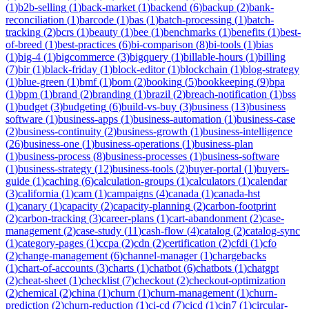
(
1
)
b2b-selling
(
1
)
back-market
(
1
)
backend
(
6
)
backup
(
2
)
bank-
reconciliation
(
1
)
barcode
(
1
)
bas
(
1
)
batch-processing
(
1
)
batch-
tracking
(
2
)
bcrs
(
1
)
beauty
(
1
)
bee
(
1
)
benchmarks
(
1
)
benefits
(
1
)
best-
of-breed
(
1
)
best-practices
(
6
)
bi-comparison
(
8
)
bi-tools
(
1
)
bias
(
1
)
big-4
(
1
)
bigcommerce
(
3
)
bigquery
(
1
)
billable-hours
(
1
)
billing
(
7
)
bir
(
1
)
black-friday
(
1
)
block-editor
(
1
)
blockchain
(
1
)
blog-strategy
(
1
)
blue-green
(
1
)
bmf
(
1
)
bom
(
2
)
booking
(
5
)
bookkeeping
(
9
)
bpa
(
1
)
bpm
(
1
)
brand
(
2
)
branding
(
1
)
brazil
(
2
)
breach-notification
(
1
)
bss
(
1
)
budget
(
3
)
budgeting
(
6
)
build-vs-buy
(
3
)
business
(
13
)
business
software
(
1
)
business-apps
(
1
)
business-automation
(
1
)
business-case
(
2
)
business-continuity
(
2
)
business-growth
(
1
)
business-intelligence
(
26
)
business-one
(
1
)
business-operations
(
1
)
business-plan
(
1
)
business-process
(
8
)
business-processes
(
1
)
business-software
(
1
)
business-strategy
(
12
)
business-tools
(
2
)
buyer-portal
(
1
)
buyers-
guide
(
1
)
caching
(
6
)
calculation-groups
(
1
)
calculators
(
1
)
calendar
(
3
)
california
(
1
)
cam
(
1
)
campaigns
(
4
)
canada
(
1
)
canada-hst
(
1
)
canary
(
1
)
capacity
(
2
)
capacity-planning
(
2
)
carbon-footprint
(
2
)
carbon-tracking
(
3
)
career-plans
(
1
)
cart-abandonment
(
2
)
case-
management
(
2
)
case-study
(
11
)
cash-flow
(
4
)
catalog
(
2
)
catalog-sync
(
1
)
category-pages
(
1
)
ccpa
(
2
)
cdn
(
2
)
certification
(
2
)
cfdi
(
1
)
cfo
(
2
)
change-management
(
6
)
channel-manager
(
1
)
chargebacks
(
1
)
chart-of-accounts
(
3
)
charts
(
1
)
chatbot
(
6
)
chatbots
(
1
)
chatgpt
(
2
)
cheat-sheet
(
1
)
checklist
(
7
)
checkout
(
2
)
checkout-optimization
(
2
)
chemical
(
2
)
china
(
1
)
churn
(
1
)
churn-management
(
1
)
churn-
prediction
(
2
)
churn-reduction
(
1
)
ci-cd
(
7
)
cicd
(
1
)
cin7
(
1
)
circular-