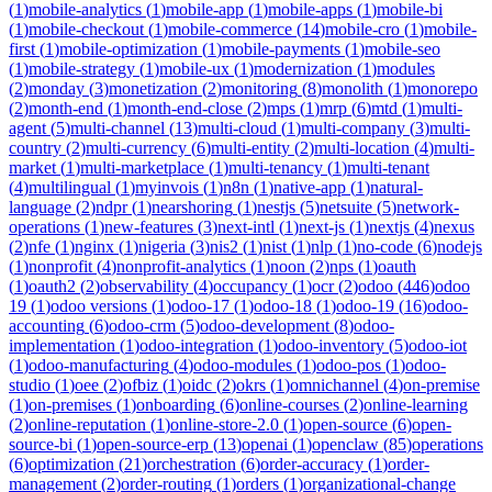
(
1
)
mobile-analytics
(
1
)
mobile-app
(
1
)
mobile-apps
(
1
)
mobile-bi
(
1
)
mobile-checkout
(
1
)
mobile-commerce
(
14
)
mobile-cro
(
1
)
mobile-
first
(
1
)
mobile-optimization
(
1
)
mobile-payments
(
1
)
mobile-seo
(
1
)
mobile-strategy
(
1
)
mobile-ux
(
1
)
modernization
(
1
)
modules
(
2
)
monday
(
3
)
monetization
(
2
)
monitoring
(
8
)
monolith
(
1
)
monorepo
(
2
)
month-end
(
1
)
month-end-close
(
2
)
mps
(
1
)
mrp
(
6
)
mtd
(
1
)
multi-
agent
(
5
)
multi-channel
(
13
)
multi-cloud
(
1
)
multi-company
(
3
)
multi-
country
(
2
)
multi-currency
(
6
)
multi-entity
(
2
)
multi-location
(
4
)
multi-
market
(
1
)
multi-marketplace
(
1
)
multi-tenancy
(
1
)
multi-tenant
(
4
)
multilingual
(
1
)
myinvois
(
1
)
n8n
(
1
)
native-app
(
1
)
natural-
language
(
2
)
ndpr
(
1
)
nearshoring
(
1
)
nestjs
(
5
)
netsuite
(
5
)
network-
operations
(
1
)
new-features
(
3
)
next-intl
(
1
)
next-js
(
1
)
nextjs
(
4
)
nexus
(
2
)
nfe
(
1
)
nginx
(
1
)
nigeria
(
3
)
nis2
(
1
)
nist
(
1
)
nlp
(
1
)
no-code
(
6
)
nodejs
(
1
)
nonprofit
(
4
)
nonprofit-analytics
(
1
)
noon
(
2
)
nps
(
1
)
oauth
(
1
)
oauth2
(
2
)
observability
(
4
)
occupancy
(
1
)
ocr
(
2
)
odoo
(
446
)
odoo
19
(
1
)
odoo versions
(
1
)
odoo-17
(
1
)
odoo-18
(
1
)
odoo-19
(
16
)
odoo-
accounting
(
6
)
odoo-crm
(
5
)
odoo-development
(
8
)
odoo-
implementation
(
1
)
odoo-integration
(
1
)
odoo-inventory
(
5
)
odoo-iot
(
1
)
odoo-manufacturing
(
4
)
odoo-modules
(
1
)
odoo-pos
(
1
)
odoo-
studio
(
1
)
oee
(
2
)
ofbiz
(
1
)
oidc
(
2
)
okrs
(
1
)
omnichannel
(
4
)
on-premise
(
1
)
on-premises
(
1
)
onboarding
(
6
)
online-courses
(
2
)
online-learning
(
2
)
online-reputation
(
1
)
online-store-2.0
(
1
)
open-source
(
6
)
open-
source-bi
(
1
)
open-source-erp
(
13
)
openai
(
1
)
openclaw
(
85
)
operations
(
6
)
optimization
(
21
)
orchestration
(
6
)
order-accuracy
(
1
)
order-
management
(
2
)
order-routing
(
1
)
orders
(
1
)
organizational-change