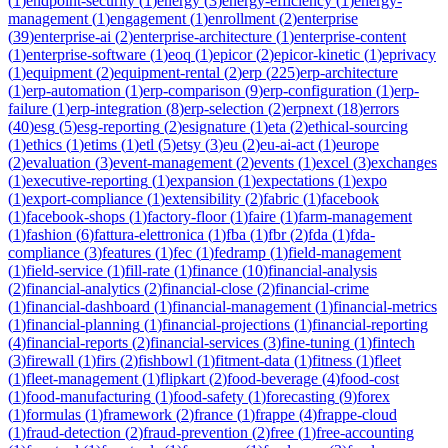
(
1
)
endpoint-security
(
1
)
energy
(
3
)
energy-efficiency
(
1
)
energy-
management
(
1
)
engagement
(
1
)
enrollment
(
2
)
enterprise
(
39
)
enterprise-ai
(
2
)
enterprise-architecture
(
1
)
enterprise-content
(
1
)
enterprise-software
(
1
)
eoq
(
1
)
epicor
(
2
)
epicor-kinetic
(
1
)
eprivacy
(
1
)
equipment
(
2
)
equipment-rental
(
2
)
erp
(
225
)
erp-architecture
(
1
)
erp-automation
(
1
)
erp-comparison
(
9
)
erp-configuration
(
1
)
erp-
failure
(
1
)
erp-integration
(
8
)
erp-selection
(
2
)
erpnext
(
18
)
errors
(
40
)
esg
(
5
)
esg-reporting
(
2
)
esignature
(
1
)
eta
(
2
)
ethical-sourcing
(
1
)
ethics
(
1
)
etims
(
1
)
etl
(
5
)
etsy
(
3
)
eu
(
2
)
eu-ai-act
(
1
)
europe
(
2
)
evaluation
(
3
)
event-management
(
2
)
events
(
1
)
excel
(
3
)
exchanges
(
1
)
executive-reporting
(
1
)
expansion
(
1
)
expectations
(
1
)
expo
(
1
)
export-compliance
(
1
)
extensibility
(
2
)
fabric
(
1
)
facebook
(
1
)
facebook-shops
(
1
)
factory-floor
(
1
)
faire
(
1
)
farm-management
(
1
)
fashion
(
6
)
fattura-elettronica
(
1
)
fba
(
1
)
fbr
(
2
)
fda
(
1
)
fda-
compliance
(
3
)
features
(
1
)
fec
(
1
)
fedramp
(
1
)
field-management
(
1
)
field-service
(
1
)
fill-rate
(
1
)
finance
(
10
)
financial-analysis
(
2
)
financial-analytics
(
2
)
financial-close
(
2
)
financial-crime
(
1
)
financial-dashboard
(
1
)
financial-management
(
1
)
financial-metrics
(
1
)
financial-planning
(
1
)
financial-projections
(
1
)
financial-reporting
(
4
)
financial-reports
(
2
)
financial-services
(
3
)
fine-tuning
(
1
)
fintech
(
3
)
firewall
(
1
)
firs
(
2
)
fishbowl
(
1
)
fitment-data
(
1
)
fitness
(
1
)
fleet
(
1
)
fleet-management
(
1
)
flipkart
(
2
)
food-beverage
(
4
)
food-cost
(
1
)
food-manufacturing
(
1
)
food-safety
(
1
)
forecasting
(
9
)
forex
(
1
)
formulas
(
1
)
framework
(
2
)
france
(
1
)
frappe
(
4
)
frappe-cloud
(
1
)
fraud-detection
(
2
)
fraud-prevention
(
2
)
free
(
1
)
free-accounting