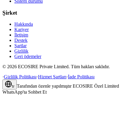
Sistem durumu
Şirket
Hakkında
Kariyer
İletişim
Destek
Şartlar
Gizlilik
Geri ödemeler
©
2026
ECOSIRE Private Limited. Tüm hakları saklıdır.
·
Gizlilik Politikası
·
Hizmet Şartları
·
İade Politikası
Tarafından özenle yapılmıştır
ECOSIRE Özel Limited
tr
WhatsApp'ta Sohbet Et