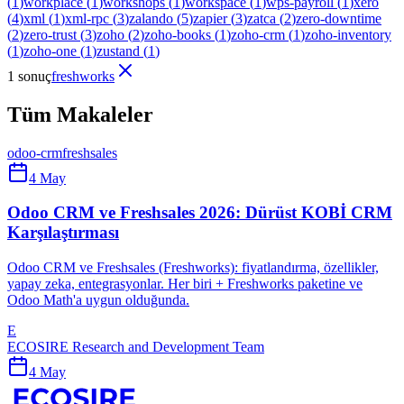
(
1
)
workplace
(
1
)
workshops
(
1
)
workspace
(
1
)
wps-payroll
(
1
)
xero
(
4
)
xml
(
1
)
xml-rpc
(
3
)
zalando
(
5
)
zapier
(
3
)
zatca
(
2
)
zero-downtime
(
2
)
zero-trust
(
3
)
zoho
(
2
)
zoho-books
(
1
)
zoho-crm
(
1
)
zoho-inventory
(
1
)
zoho-one
(
1
)
zustand
(
1
)
1 sonuç
freshworks
Tüm Makaleler
odoo-crm
freshsales
4 May
Odoo CRM ve Freshsales 2026: Dürüst KOBİ CRM
Karşılaştırması
Odoo CRM ve Freshsales (Freshworks): fiyatlandırma, özellikler,
yapay zeka, entegrasyonlar. Her biri + Freshworks paketine ve
Odoo Math'a uygun olduğunda.
E
ECOSIRE Research and Development Team
4 May