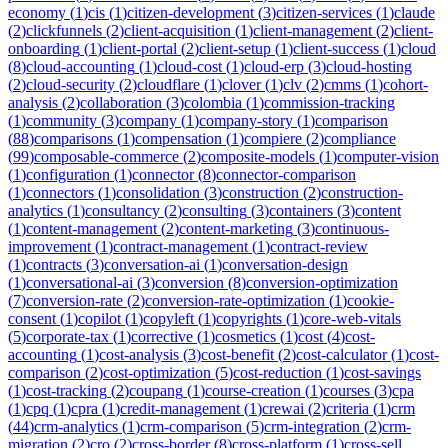
economy
(
1
)
cis
(
1
)
citizen-development
(
3
)
citizen-services
(
1
)
claude
(
2
)
clickfunnels
(
2
)
client-acquisition
(
1
)
client-management
(
2
)
client-
onboarding
(
1
)
client-portal
(
2
)
client-setup
(
1
)
client-success
(
1
)
cloud
(
8
)
cloud-accounting
(
1
)
cloud-cost
(
1
)
cloud-erp
(
3
)
cloud-hosting
(
2
)
cloud-security
(
2
)
cloudflare
(
1
)
clover
(
1
)
clv
(
2
)
cmms
(
1
)
cohort-
analysis
(
2
)
collaboration
(
3
)
colombia
(
1
)
commission-tracking
(
1
)
community
(
3
)
company
(
1
)
company-story
(
1
)
comparison
(
88
)
comparisons
(
1
)
compensation
(
1
)
compiere
(
2
)
compliance
(
99
)
composable-commerce
(
2
)
composite-models
(
1
)
computer-vision
(
1
)
configuration
(
1
)
connector
(
8
)
connector-comparison
(
1
)
connectors
(
1
)
consolidation
(
3
)
construction
(
2
)
construction-
analytics
(
1
)
consultancy
(
2
)
consulting
(
3
)
containers
(
3
)
content
(
1
)
content-management
(
2
)
content-marketing
(
3
)
continuous-
improvement
(
1
)
contract-management
(
1
)
contract-review
(
1
)
contracts
(
3
)
conversation-ai
(
1
)
conversation-design
(
1
)
conversational-ai
(
3
)
conversion
(
8
)
conversion-optimization
(
7
)
conversion-rate
(
2
)
conversion-rate-optimization
(
1
)
cookie-
consent
(
1
)
copilot
(
1
)
copyleft
(
1
)
copyrights
(
1
)
core-web-vitals
(
5
)
corporate-tax
(
1
)
corrective
(
1
)
cosmetics
(
1
)
cost
(
4
)
cost-
accounting
(
1
)
cost-analysis
(
3
)
cost-benefit
(
2
)
cost-calculator
(
1
)
cost-
comparison
(
2
)
cost-optimization
(
5
)
cost-reduction
(
1
)
cost-savings
(
1
)
cost-tracking
(
2
)
coupang
(
1
)
course-creation
(
1
)
courses
(
3
)
cpa
(
1
)
cpq
(
1
)
cpra
(
1
)
credit-management
(
1
)
crewai
(
2
)
criteria
(
1
)
crm
(
44
)
crm-analytics
(
1
)
crm-comparison
(
5
)
crm-integration
(
2
)
crm-
migration
(
2
)
cro
(
2
)
cross-border
(
8
)
cross-platform
(
1
)
cross-sell