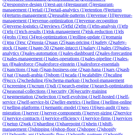
(
2
)
responsive-design
(
1
)
rest-api
(
4
)
restaurant
(
5
)
restaurant-
management
(
1
)
retail
(
13
)
retail-analytics
(
1
)
retention
(
9
)
returns
(
4
)
returns-management
(
2
)
reusable-patterns
(
1
)
revenue
(
10
)
revenue-
management
(
1
)
revenue-optimization
(
1
)
revenue-recognition
(
5
)
reverse-logistics
(
2
)
reviews
(
5
)
rfid
(
2
)
rfm
(
1
)
rfm-analysis
(
1
)
rfp
(
1
)
rfq
(
1
)
rich-results
(
1
)
risk-management
(
7
)
risk-reduction
(
1
)
rls
(
4
)
rohs
(
1
)
roi
(
34
)
roi-optimization
(
1
)
rolling-update
(
1
)
romania
(
1
)
rpa
(
3
)
rsc
(
2
)
russia
(
2
)
saas
(
25
)
saas-pricing
(
1
)
safety
(
2
)
safety-
stock
(
1
)
sage
(
1
)
sage-50
(
2
)
sage-intacct
(
1
)
salary
(
1
)
sales
(
19
)
sales-
analytics
(
3
)
sales-automation
(
1
)
sales-dashboard
(
2
)
sales-forecasting
(
1
)
sales-management
(
1
)
sales-operations
(
1
)
sales-pipeline
(
1
)
sales-
tax
(
8
)
salesforce
(
5
)
salesforce-einstein
(
1
)
salesforce-essentials
(
1
)
sanctions
(
1
)
sap
(
5
)
sap-business-one
(
2
)
sap-hana
(
1
)
sars
(
2
)
sasb
(
1
)
sat
(
1
)
saudi-arabia
(
3
)
sbom
(
1
)
scada
(
1
)
scalability
(
3
)
scaling
(
9
)
sccs
(
2
)
scheduling
(
6
)
schema-markup
(
1
)
school-management
(
1
)
screening
(
1
)
scrum
(
1
)
sdi
(
1
)
search-engine
(
1
)
search-optimization
(
2
)
seasonal-collections
(
1
)
security
(
36
)
security-training
(
1
)
segmentation
(
2
)
selection
(
1
)
self-evolving
(
1
)
self-hosted
(
1
)
self-
service
(
2
)
self-service-bi
(
2
)
seller-metrics
(
1
)
selling
(
1
)
selling-online
(
1
)
selling-platforms
(
1
)
semantic-model
(
1
)
seo
(
16
)
seo-audit
(
1
)
seo-
migration
(
1
)
server
(
1
)
server-components
(
1
)
server-sizing
(
2
)
service
(
1
)
service-contracts
(
1
)
service-efficiency
(
1
)
service-firms
(
1
)
services
(
1
)
setup
(
2
)
sgk
(
1
)
sharding
(
1
)
sharepoint
(
1
)
shein
(
1
)
shift-
management
(
3
)
shipping
(
4
)
shop-floor
(
2
)
shopee
(
2
)
shopify
(
113
)
shopify-api
(
1
)
shopify-flow
(
1
)
shopify-partners
(
1
)
shopify-