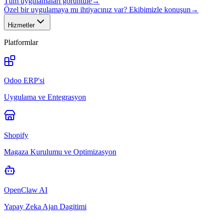
Tüm uygulamaları görüntüle
→
Özel bir uygulamaya mı ihtiyacınız var? Ekibimizle konuşun
→
Hizmetler
Platformlar
Odoo ERP'si
Uygulama ve Entegrasyon
Shopify
Magaza Kurulumu ve Optimizasyon
OpenClaw AI
Yapay Zeka Ajan Dagitimi