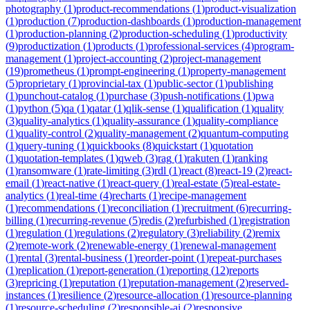
photography
(
1
)
product-recommendations
(
1
)
product-visualization
(
1
)
production
(
7
)
production-dashboards
(
1
)
production-management
(
1
)
production-planning
(
2
)
production-scheduling
(
1
)
productivity
(
9
)
productization
(
1
)
products
(
1
)
professional-services
(
4
)
program-
management
(
1
)
project-accounting
(
2
)
project-management
(
19
)
prometheus
(
1
)
prompt-engineering
(
1
)
property-management
(
5
)
proprietary
(
1
)
provincial-tax
(
1
)
public-sector
(
1
)
publishing
(
1
)
punchout-catalog
(
1
)
purchase
(
3
)
push-notifications
(
1
)
pwa
(
1
)
python
(
5
)
qa
(
1
)
qatar
(
1
)
qlik-sense
(
1
)
qualification
(
1
)
quality
(
3
)
quality-analytics
(
1
)
quality-assurance
(
1
)
quality-compliance
(
1
)
quality-control
(
2
)
quality-management
(
2
)
quantum-computing
(
1
)
query-tuning
(
1
)
quickbooks
(
8
)
quickstart
(
1
)
quotation
(
1
)
quotation-templates
(
1
)
qweb
(
3
)
rag
(
1
)
rakuten
(
1
)
ranking
(
1
)
ransomware
(
1
)
rate-limiting
(
3
)
rdl
(
1
)
react
(
8
)
react-19
(
2
)
react-
email
(
1
)
react-native
(
1
)
react-query
(
1
)
real-estate
(
5
)
real-estate-
analytics
(
1
)
real-time
(
4
)
recharts
(
1
)
recipe-management
(
1
)
recommendations
(
1
)
reconciliation
(
1
)
recruitment
(
6
)
recurring-
billing
(
1
)
recurring-revenue
(
5
)
redis
(
2
)
refurbished
(
1
)
registration
(
1
)
regulation
(
1
)
regulations
(
2
)
regulatory
(
3
)
reliability
(
2
)
remix
(
2
)
remote-work
(
2
)
renewable-energy
(
1
)
renewal-management
(
1
)
rental
(
3
)
rental-business
(
1
)
reorder-point
(
1
)
repeat-purchases
(
1
)
replication
(
1
)
report-generation
(
1
)
reporting
(
12
)
reports
(
3
)
repricing
(
1
)
reputation
(
1
)
reputation-management
(
2
)
reserved-
instances
(
1
)
resilience
(
2
)
resource-allocation
(
1
)
resource-planning
(
1
)
resource-scheduling
(
2
)
responsible-ai
(
2
)
responsive