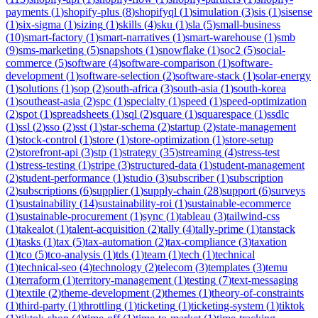
payments
(
1
)
shopify-plus
(
8
)
shopifyql
(
1
)
simulation
(
3
)
sis
(
1
)
sisense
(
1
)
six-sigma
(
1
)
sizing
(
1
)
skills
(
4
)
sku
(
1
)
sla
(
5
)
small-business
(
10
)
smart-factory
(
1
)
smart-narratives
(
1
)
smart-warehouse
(
1
)
smb
(
9
)
sms-marketing
(
5
)
snapshots
(
1
)
snowflake
(
1
)
soc2
(
5
)
social-
commerce
(
5
)
software
(
4
)
software-comparison
(
1
)
software-
development
(
1
)
software-selection
(
2
)
software-stack
(
1
)
solar-energy
(
1
)
solutions
(
1
)
sop
(
2
)
south-africa
(
3
)
south-asia
(
1
)
south-korea
(
1
)
southeast-asia
(
2
)
spc
(
1
)
specialty
(
1
)
speed
(
1
)
speed-optimization
(
2
)
spot
(
1
)
spreadsheets
(
1
)
sql
(
2
)
square
(
1
)
squarespace
(
1
)
ssdlc
(
1
)
ssl
(
2
)
sso
(
2
)
sst
(
1
)
star-schema
(
2
)
startup
(
2
)
state-management
(
1
)
stock-control
(
1
)
store
(
1
)
store-optimization
(
1
)
store-setup
(
2
)
storefront-api
(
3
)
stp
(
1
)
strategy
(
35
)
streaming
(
4
)
stress-test
(
1
)
stress-testing
(
1
)
stripe
(
3
)
structured-data
(
1
)
student-management
(
2
)
student-performance
(
1
)
studio
(
3
)
subscriber
(
1
)
subscription
(
2
)
subscriptions
(
6
)
supplier
(
1
)
supply-chain
(
28
)
support
(
6
)
surveys
(
1
)
sustainability
(
14
)
sustainability-roi
(
1
)
sustainable-ecommerce
(
1
)
sustainable-procurement
(
1
)
sync
(
1
)
tableau
(
3
)
tailwind-css
(
1
)
takealot
(
1
)
talent-acquisition
(
2
)
tally
(
4
)
tally-prime
(
1
)
tanstack
(
1
)
tasks
(
1
)
tax
(
5
)
tax-automation
(
2
)
tax-compliance
(
3
)
taxation
(
1
)
tco
(
5
)
tco-analysis
(
1
)
tds
(
1
)
team
(
1
)
tech
(
1
)
technical
(
1
)
technical-seo
(
4
)
technology
(
2
)
telecom
(
3
)
templates
(
3
)
temu
(
1
)
terraform
(
1
)
territory-management
(
1
)
testing
(
7
)
text-messaging
(
1
)
textile
(
2
)
theme-development
(
2
)
themes
(
1
)
theory-of-constraints
(
1
)
third-party
(
1
)
throttling
(
1
)
ticketing
(
1
)
ticketing-system
(
1
)
tiktok