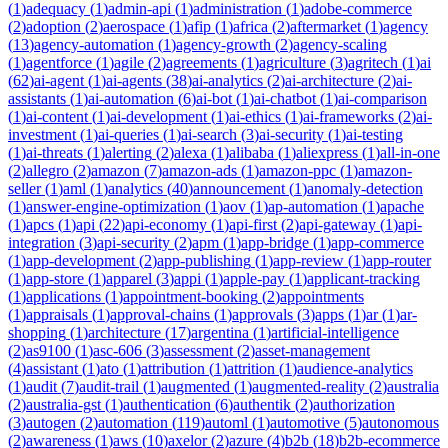
(
1
)
adequacy
(
1
)
admin-api
(
1
)
administration
(
1
)
adobe-commerce
(
2
)
adoption
(
2
)
aerospace
(
1
)
afip
(
1
)
africa
(
2
)
aftermarket
(
1
)
agency
(
13
)
agency-automation
(
1
)
agency-growth
(
2
)
agency-scaling
(
1
)
agentforce
(
1
)
agile
(
2
)
agreements
(
1
)
agriculture
(
3
)
agritech
(
1
)
ai
(
62
)
ai-agent
(
1
)
ai-agents
(
38
)
ai-analytics
(
2
)
ai-architecture
(
2
)
ai-
assistants
(
1
)
ai-automation
(
6
)
ai-bot
(
1
)
ai-chatbot
(
1
)
ai-comparison
(
1
)
ai-content
(
1
)
ai-development
(
1
)
ai-ethics
(
1
)
ai-frameworks
(
2
)
ai-
investment
(
1
)
ai-queries
(
1
)
ai-search
(
3
)
ai-security
(
1
)
ai-testing
(
1
)
ai-threats
(
1
)
alerting
(
2
)
alexa
(
1
)
alibaba
(
1
)
aliexpress
(
1
)
all-in-one
(
2
)
allegro
(
2
)
amazon
(
7
)
amazon-ads
(
1
)
amazon-ppc
(
1
)
amazon-
seller
(
1
)
aml
(
1
)
analytics
(
40
)
announcement
(
1
)
anomaly-detection
(
1
)
answer-engine-optimization
(
1
)
aov
(
1
)
ap-automation
(
1
)
apache
(
1
)
apcs
(
1
)
api
(
22
)
api-economy
(
1
)
api-first
(
2
)
api-gateway
(
1
)
api-
integration
(
3
)
api-security
(
2
)
apm
(
1
)
app-bridge
(
1
)
app-commerce
(
1
)
app-development
(
2
)
app-publishing
(
1
)
app-review
(
1
)
app-router
(
1
)
app-store
(
1
)
apparel
(
3
)
appi
(
1
)
apple-pay
(
1
)
applicant-tracking
(
1
)
applications
(
1
)
appointment-booking
(
2
)
appointments
(
1
)
appraisals
(
1
)
approval-chains
(
1
)
approvals
(
3
)
apps
(
1
)
ar
(
1
)
ar-
shopping
(
1
)
architecture
(
17
)
argentina
(
1
)
artificial-intelligence
(
2
)
as9100
(
1
)
asc-606
(
3
)
assessment
(
2
)
asset-management
(
4
)
assistant
(
1
)
ato
(
1
)
attribution
(
1
)
attrition
(
1
)
audience-analytics
(
1
)
audit
(
7
)
audit-trail
(
1
)
augmented
(
1
)
augmented-reality
(
2
)
australia
(
2
)
australia-gst
(
1
)
authentication
(
6
)
authentik
(
2
)
authorization
(
3
)
autogen
(
2
)
automation
(
119
)
automl
(
1
)
automotive
(
5
)
autonomous
(
2
)
awareness
(
1
)
aws
(
10
)
axelor
(
2
)
azure
(
4
)
b2b
(
18
)
b2b-ecommerce