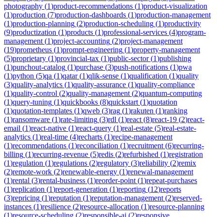
photography
(
1
)
product-recommendations
(
1
)
product-visualization
(
1
)
production
(
7
)
production-dashboards
(
1
)
production-management
(
1
)
production-planning
(
2
)
production-scheduling
(
1
)
productivity
(
9
)
productization
(
1
)
products
(
1
)
professional-services
(
4
)
program-
management
(
1
)
project-accounting
(
2
)
project-management
(
19
)
prometheus
(
1
)
prompt-engineering
(
1
)
property-management
(
5
)
proprietary
(
1
)
provincial-tax
(
1
)
public-sector
(
1
)
publishing
(
1
)
punchout-catalog
(
1
)
purchase
(
3
)
push-notifications
(
1
)
pwa
(
1
)
python
(
5
)
qa
(
1
)
qatar
(
1
)
qlik-sense
(
1
)
qualification
(
1
)
quality
(
3
)
quality-analytics
(
1
)
quality-assurance
(
1
)
quality-compliance
(
1
)
quality-control
(
2
)
quality-management
(
2
)
quantum-computing
(
1
)
query-tuning
(
1
)
quickbooks
(
8
)
quickstart
(
1
)
quotation
(
1
)
quotation-templates
(
1
)
qweb
(
3
)
rag
(
1
)
rakuten
(
1
)
ranking
(
1
)
ransomware
(
1
)
rate-limiting
(
3
)
rdl
(
1
)
react
(
8
)
react-19
(
2
)
react-
email
(
1
)
react-native
(
1
)
react-query
(
1
)
real-estate
(
5
)
real-estate-
analytics
(
1
)
real-time
(
4
)
recharts
(
1
)
recipe-management
(
1
)
recommendations
(
1
)
reconciliation
(
1
)
recruitment
(
6
)
recurring-
billing
(
1
)
recurring-revenue
(
5
)
redis
(
2
)
refurbished
(
1
)
registration
(
1
)
regulation
(
1
)
regulations
(
2
)
regulatory
(
3
)
reliability
(
2
)
remix
(
2
)
remote-work
(
2
)
renewable-energy
(
1
)
renewal-management
(
1
)
rental
(
3
)
rental-business
(
1
)
reorder-point
(
1
)
repeat-purchases
(
1
)
replication
(
1
)
report-generation
(
1
)
reporting
(
12
)
reports
(
3
)
repricing
(
1
)
reputation
(
1
)
reputation-management
(
2
)
reserved-
instances
(
1
)
resilience
(
2
)
resource-allocation
(
1
)
resource-planning
(
1
)
resource-scheduling
(
2
)
responsible-ai
(
2
)
responsive