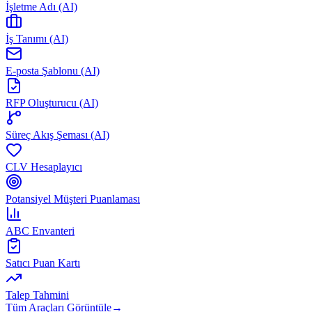
İşletme Adı (AI)
İş Tanımı (AI)
E-posta Şablonu (AI)
RFP Oluşturucu (AI)
Süreç Akış Şeması (AI)
CLV Hesaplayıcı
Potansiyel Müşteri Puanlaması
ABC Envanteri
Satıcı Puan Kartı
Talep Tahmini
Tüm Araçları Görüntüle
→