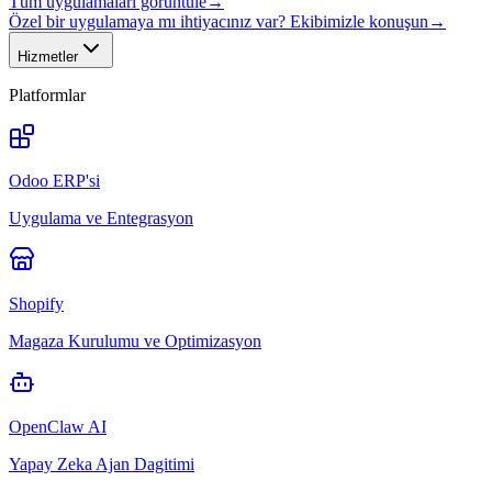
Tüm uygulamaları görüntüle
→
Özel bir uygulamaya mı ihtiyacınız var? Ekibimizle konuşun
→
Hizmetler
Platformlar
Odoo ERP'si
Uygulama ve Entegrasyon
Shopify
Magaza Kurulumu ve Optimizasyon
OpenClaw AI
Yapay Zeka Ajan Dagitimi