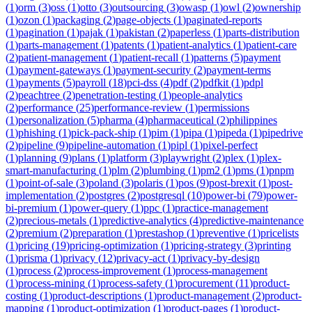
(
1
)
orm
(
3
)
oss
(
1
)
otto
(
3
)
outsourcing
(
3
)
owasp
(
1
)
owl
(
2
)
ownership
(
1
)
ozon
(
1
)
packaging
(
2
)
page-objects
(
1
)
paginated-reports
(
1
)
pagination
(
1
)
pajak
(
1
)
pakistan
(
2
)
paperless
(
1
)
parts-distribution
(
1
)
parts-management
(
1
)
patents
(
1
)
patient-analytics
(
1
)
patient-care
(
2
)
patient-management
(
1
)
patient-recall
(
1
)
patterns
(
5
)
payment
(
1
)
payment-gateways
(
1
)
payment-security
(
2
)
payment-terms
(
1
)
payments
(
5
)
payroll
(
18
)
pci-dss
(
4
)
pdf
(
2
)
pdfkit
(
1
)
pdpl
(
2
)
peachtree
(
2
)
penetration-testing
(
1
)
people-analytics
(
2
)
performance
(
25
)
performance-review
(
1
)
permissions
(
1
)
personalization
(
5
)
pharma
(
4
)
pharmaceutical
(
2
)
philippines
(
1
)
phishing
(
1
)
pick-pack-ship
(
1
)
pim
(
1
)
pipa
(
1
)
pipeda
(
1
)
pipedrive
(
2
)
pipeline
(
9
)
pipeline-automation
(
1
)
pipl
(
1
)
pixel-perfect
(
1
)
planning
(
9
)
plans
(
1
)
platform
(
3
)
playwright
(
2
)
plex
(
1
)
plex-
smart-manufacturing
(
1
)
plm
(
2
)
plumbing
(
1
)
pm2
(
1
)
pms
(
1
)
pnpm
(
1
)
point-of-sale
(
3
)
poland
(
3
)
polaris
(
1
)
pos
(
9
)
post-brexit
(
1
)
post-
implementation
(
2
)
postgres
(
2
)
postgresql
(
10
)
power-bi
(
79
)
power-
bi-premium
(
1
)
power-query
(
1
)
ppc
(
1
)
practice-management
(
2
)
precious-metals
(
1
)
predictive-analytics
(
4
)
predictive-maintenance
(
2
)
premium
(
2
)
preparation
(
1
)
prestashop
(
1
)
preventive
(
1
)
pricelists
(
1
)
pricing
(
19
)
pricing-optimization
(
1
)
pricing-strategy
(
3
)
printing
(
1
)
prisma
(
1
)
privacy
(
12
)
privacy-act
(
1
)
privacy-by-design
(
1
)
process
(
2
)
process-improvement
(
1
)
process-management
(
1
)
process-mining
(
1
)
process-safety
(
1
)
procurement
(
11
)
product-
costing
(
1
)
product-descriptions
(
1
)
product-management
(
2
)
product-
mapping
(
1
)
product-optimization
(
1
)
product-pages
(
1
)
product-