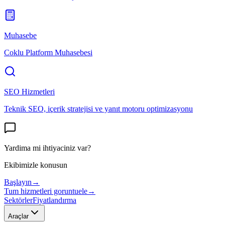
Muhasebe
Coklu Platform Muhasebesi
SEO Hizmetleri
Teknik SEO, içerik stratejisi ve yanıt motoru optimizasyonu
Yardima mi ihtiyaciniz var?
Ekibimizle konusun
Başlayın
→
Tum hizmetleri goruntuele
→
Sektörler
Fiyatlandırma
Araçlar