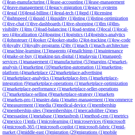
(
1
)
lean-manufacturing
(
1
)
lease-accounting
(
1
)
lease-management
(
2
)
leave-management
(
1
)
legacy-migration
(
1
)
legacy-systems
(
1
)
legal
(
16
)
legal-billing
(
1
)
legal-tech
(
1
)
lgpd
(
1
)
licensing
(
7
)
lightspeed
(
1
)
liquid
(
1
)
liquidity
(
1
)
listing
(
1
)
listing-optimization
(
1
)
live-chat
(
1
)
live-dashboards
(
1
)
live-shopping
(
1
)
llm
(
4
)
llm-
visibility
(
1
)
lms
(
3
)
load-balancing
(
1
)
load-testing
(
3
)
local
(
1
)
local-
seo
(
4
)
localization
(
24
)
logging
(
1
)
logistics
(
14
)
logistics-analytics
(
1
)
lohnsteuer
(
1
)
looker
(
2
)
looker-studio
(
2
)
lot-tracking
(
1
)
low-code
(
6
)
loyalty
(
3
)
loyalty-programs
(
2
)
ltv
(
1
)
mach
(
1
)
mach-architecture
(
1
)
machine-learning
(
13
)
magento
(
4
)
mailchimp
(
1
)
maintenance
(
4
)
make-or-buy
(
1
)
making-tax-digital
(
1
)
malaysia
(
1
)
managed-
services
(
1
)
management
(
1
)
manufacturing
(
53
)
margins
(
2
)
market-
analysis
(
1
)
marketing
(
10
)
marketing-automation
(
11
)
marketing-
platform
(
4
)
marketplace
(
22
)
marketplace-advertising
(
1
)
marketplace-analytics
(
1
)
marketplace-fees
(
1
)
marketplace-
integration
(
9
)
marketplace-operations
(
1
)
marketplace-optimization
(
1
)
marketplace-performance
(
1
)
marketplace-seller-operations
(
17
)
marketplace-selling
(
9
)
marketplace-strategy
(
1
)
markets
(
1
)
markets-pro
(
1
)
master-data
(
1
)
matter-management
(
1
)
mcommerce
(
2
)
measurement
(
1
)
media
(
3
)
medical-device
(
1
)
membership
(
2
)
membership-sites
(
3
)
memberships
(
1
)
mercadolibre
(
2
)
mes
(
2
)
messaging
(
1
)
metabase
(
1
)
metasfresh
(
1
)
method-crm
(
1
)
metrics
(
2
)
mexico
(
1
)
mfa
(
1
)
microlearning
(
1
)
microservices
(
6
)
microsoft
(
4
)
microsoft-365
(
1
)
microsoft-copilot
(
1
)
microsoft-fabric
(
3
)
mid-
market
(
3
)
middle-east
(
3
)
migration
(
29
)
migrations
(
1
)
mobile