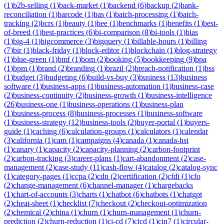
(
1
)
b2b-selling
(
1
)
back-market
(
1
)
backend
(
6
)
backup
(
2
)
bank-
reconciliation
(
1
)
barcode
(
1
)
bas
(
1
)
batch-processing
(
1
)
batch-
tracking
(
2
)
bcrs
(
1
)
beauty
(
1
)
bee
(
1
)
benchmarks
(
1
)
benefits
(
1
)
best-
of-breed
(
1
)
best-practices
(
6
)
bi-comparison
(
8
)
bi-tools
(
1
)
bias
(
1
)
big-4
(
1
)
bigcommerce
(
3
)
bigquery
(
1
)
billable-hours
(
1
)
billing
(
7
)
bir
(
1
)
black-friday
(
1
)
block-editor
(
1
)
blockchain
(
1
)
blog-strategy
(
1
)
blue-green
(
1
)
bmf
(
1
)
bom
(
2
)
booking
(
5
)
bookkeeping
(
9
)
bpa
(
1
)
bpm
(
1
)
brand
(
2
)
branding
(
1
)
brazil
(
2
)
breach-notification
(
1
)
bss
(
1
)
budget
(
3
)
budgeting
(
6
)
build-vs-buy
(
3
)
business
(
13
)
business
software
(
1
)
business-apps
(
1
)
business-automation
(
1
)
business-case
(
2
)
business-continuity
(
2
)
business-growth
(
1
)
business-intelligence
(
26
)
business-one
(
1
)
business-operations
(
1
)
business-plan
(
1
)
business-process
(
8
)
business-processes
(
1
)
business-software
(
1
)
business-strategy
(
12
)
business-tools
(
2
)
buyer-portal
(
1
)
buyers-
guide
(
1
)
caching
(
6
)
calculation-groups
(
1
)
calculators
(
1
)
calendar
(
3
)
california
(
1
)
cam
(
1
)
campaigns
(
4
)
canada
(
1
)
canada-hst
(
1
)
canary
(
1
)
capacity
(
2
)
capacity-planning
(
2
)
carbon-footprint
(
2
)
carbon-tracking
(
3
)
career-plans
(
1
)
cart-abandonment
(
2
)
case-
management
(
2
)
case-study
(
11
)
cash-flow
(
4
)
catalog
(
2
)
catalog-sync
(
1
)
category-pages
(
1
)
ccpa
(
2
)
cdn
(
2
)
certification
(
2
)
cfdi
(
1
)
cfo
(
2
)
change-management
(
6
)
channel-manager
(
1
)
chargebacks
(
1
)
chart-of-accounts
(
3
)
charts
(
1
)
chatbot
(
6
)
chatbots
(
1
)
chatgpt
(
2
)
cheat-sheet
(
1
)
checklist
(
7
)
checkout
(
2
)
checkout-optimization
(
2
)
chemical
(
2
)
china
(
1
)
churn
(
1
)
churn-management
(
1
)
churn-
prediction
(
2
)
churn-reduction
(
1
)
ci-cd
(
7
)
cicd
(
1
)
cin7
(
1
)
circular-