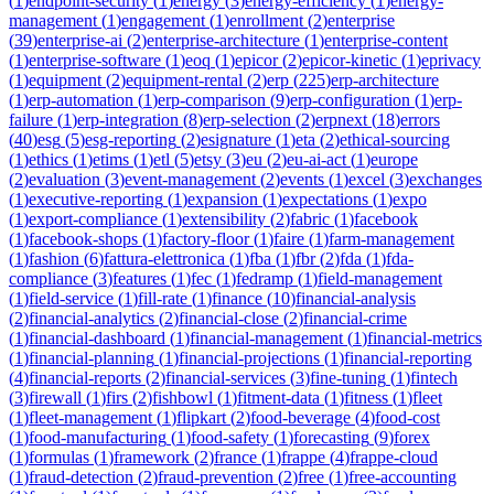
(
1
)
endpoint-security
(
1
)
energy
(
3
)
energy-efficiency
(
1
)
energy-
management
(
1
)
engagement
(
1
)
enrollment
(
2
)
enterprise
(
39
)
enterprise-ai
(
2
)
enterprise-architecture
(
1
)
enterprise-content
(
1
)
enterprise-software
(
1
)
eoq
(
1
)
epicor
(
2
)
epicor-kinetic
(
1
)
eprivacy
(
1
)
equipment
(
2
)
equipment-rental
(
2
)
erp
(
225
)
erp-architecture
(
1
)
erp-automation
(
1
)
erp-comparison
(
9
)
erp-configuration
(
1
)
erp-
failure
(
1
)
erp-integration
(
8
)
erp-selection
(
2
)
erpnext
(
18
)
errors
(
40
)
esg
(
5
)
esg-reporting
(
2
)
esignature
(
1
)
eta
(
2
)
ethical-sourcing
(
1
)
ethics
(
1
)
etims
(
1
)
etl
(
5
)
etsy
(
3
)
eu
(
2
)
eu-ai-act
(
1
)
europe
(
2
)
evaluation
(
3
)
event-management
(
2
)
events
(
1
)
excel
(
3
)
exchanges
(
1
)
executive-reporting
(
1
)
expansion
(
1
)
expectations
(
1
)
expo
(
1
)
export-compliance
(
1
)
extensibility
(
2
)
fabric
(
1
)
facebook
(
1
)
facebook-shops
(
1
)
factory-floor
(
1
)
faire
(
1
)
farm-management
(
1
)
fashion
(
6
)
fattura-elettronica
(
1
)
fba
(
1
)
fbr
(
2
)
fda
(
1
)
fda-
compliance
(
3
)
features
(
1
)
fec
(
1
)
fedramp
(
1
)
field-management
(
1
)
field-service
(
1
)
fill-rate
(
1
)
finance
(
10
)
financial-analysis
(
2
)
financial-analytics
(
2
)
financial-close
(
2
)
financial-crime
(
1
)
financial-dashboard
(
1
)
financial-management
(
1
)
financial-metrics
(
1
)
financial-planning
(
1
)
financial-projections
(
1
)
financial-reporting
(
4
)
financial-reports
(
2
)
financial-services
(
3
)
fine-tuning
(
1
)
fintech
(
3
)
firewall
(
1
)
firs
(
2
)
fishbowl
(
1
)
fitment-data
(
1
)
fitness
(
1
)
fleet
(
1
)
fleet-management
(
1
)
flipkart
(
2
)
food-beverage
(
4
)
food-cost
(
1
)
food-manufacturing
(
1
)
food-safety
(
1
)
forecasting
(
9
)
forex
(
1
)
formulas
(
1
)
framework
(
2
)
france
(
1
)
frappe
(
4
)
frappe-cloud
(
1
)
fraud-detection
(
2
)
fraud-prevention
(
2
)
free
(
1
)
free-accounting