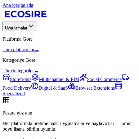
Ana içeriğe atla
Uygulamalar
Platforma Göre
Tüm platformlar
→
Kategoriye Göre
Tüm kategoriler
→
Storefronts
Multichannel & PIM
Social Commerce
Food Delivery
Digital & SaaS
Browser Extensions
Specialized
Pazara göz atın
Her platformda üretime hazır uygulamalar ve bağlayıcılar — ömür
boyu lisans, sürüm uyumlu.