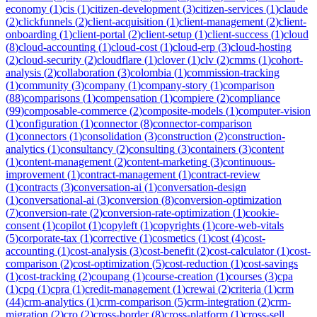
economy
(
1
)
cis
(
1
)
citizen-development
(
3
)
citizen-services
(
1
)
claude
(
2
)
clickfunnels
(
2
)
client-acquisition
(
1
)
client-management
(
2
)
client-
onboarding
(
1
)
client-portal
(
2
)
client-setup
(
1
)
client-success
(
1
)
cloud
(
8
)
cloud-accounting
(
1
)
cloud-cost
(
1
)
cloud-erp
(
3
)
cloud-hosting
(
2
)
cloud-security
(
2
)
cloudflare
(
1
)
clover
(
1
)
clv
(
2
)
cmms
(
1
)
cohort-
analysis
(
2
)
collaboration
(
3
)
colombia
(
1
)
commission-tracking
(
1
)
community
(
3
)
company
(
1
)
company-story
(
1
)
comparison
(
88
)
comparisons
(
1
)
compensation
(
1
)
compiere
(
2
)
compliance
(
99
)
composable-commerce
(
2
)
composite-models
(
1
)
computer-vision
(
1
)
configuration
(
1
)
connector
(
8
)
connector-comparison
(
1
)
connectors
(
1
)
consolidation
(
3
)
construction
(
2
)
construction-
analytics
(
1
)
consultancy
(
2
)
consulting
(
3
)
containers
(
3
)
content
(
1
)
content-management
(
2
)
content-marketing
(
3
)
continuous-
improvement
(
1
)
contract-management
(
1
)
contract-review
(
1
)
contracts
(
3
)
conversation-ai
(
1
)
conversation-design
(
1
)
conversational-ai
(
3
)
conversion
(
8
)
conversion-optimization
(
7
)
conversion-rate
(
2
)
conversion-rate-optimization
(
1
)
cookie-
consent
(
1
)
copilot
(
1
)
copyleft
(
1
)
copyrights
(
1
)
core-web-vitals
(
5
)
corporate-tax
(
1
)
corrective
(
1
)
cosmetics
(
1
)
cost
(
4
)
cost-
accounting
(
1
)
cost-analysis
(
3
)
cost-benefit
(
2
)
cost-calculator
(
1
)
cost-
comparison
(
2
)
cost-optimization
(
5
)
cost-reduction
(
1
)
cost-savings
(
1
)
cost-tracking
(
2
)
coupang
(
1
)
course-creation
(
1
)
courses
(
3
)
cpa
(
1
)
cpq
(
1
)
cpra
(
1
)
credit-management
(
1
)
crewai
(
2
)
criteria
(
1
)
crm
(
44
)
crm-analytics
(
1
)
crm-comparison
(
5
)
crm-integration
(
2
)
crm-
migration
(
2
)
cro
(
2
)
cross-border
(
8
)
cross-platform
(
1
)
cross-sell