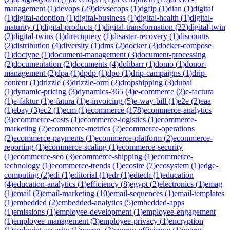
management
(
1
)
devops
(
29
)
devsecops
(
1
)
dgfip
(
1
)
dian
(
1
)
digital
(
1
)
digital-adoption
(
1
)
digital-business
(
1
)
digital-health
(
1
)
digital-
maturity
(
1
)
digital-products
(
1
)
digital-transformation
(
22
)
digital-twin
(
2
)
digital-twins
(
1
)
directquery
(
1
)
disaster-recovery
(
1
)
discounts
(
2
)
distribution
(
4
)
diversity
(
1
)
dms
(
2
)
docker
(
3
)
docker-compose
(
1
)
doctype
(
1
)
document-management
(
3
)
document-processing
(
2
)
documentation
(
2
)
documents
(
4
)
dolibarr
(
1
)
domo
(
1
)
donor-
management
(
2
)
dpa
(
1
)
dpdp
(
1
)
dpo
(
1
)
drip-campaigns
(
1
)
drip-
content
(
1
)
drizzle
(
3
)
drizzle-orm
(
2
)
dropshipping
(
3
)
dubai
(
1
)
dynamic-pricing
(
3
)
dynamics-365
(
4
)
e-commerce
(
2
)
e-factura
(
1
)
e-faktur
(
1
)
e-fatura
(
1
)
e-invoicing
(
5
)
e-way-bill
(
1
)
e2e
(
2
)
eaa
(
1
)
ebay
(
3
)
ec2
(
1
)
ecm
(
1
)
ecommerce
(
178
)
ecommerce-analytics
(
3
)
ecommerce-costs
(
1
)
ecommerce-logistics
(
1
)
ecommerce-
marketing
(
2
)
ecommerce-metrics
(
2
)
ecommerce-operations
(
2
)
ecommerce-payments
(
1
)
ecommerce-platform
(
2
)
ecommerce-
reporting
(
1
)
ecommerce-scaling
(
1
)
ecommerce-security
(
1
)
ecommerce-seo
(
3
)
ecommerce-shipping
(
1
)
ecommerce-
technology
(
1
)
ecommerce-trends
(
1
)
ecosire
(
7
)
ecosystem
(
1
)
edge-
computing
(
2
)
edi
(
1
)
editorial
(
1
)
edr
(
1
)
edtech
(
1
)
education
(
4
)
education-analytics
(
1
)
efficiency
(
8
)
egypt
(
2
)
electronics
(
1
)
emag
(
1
)
email
(
2
)
email-marketing
(
10
)
email-sequences
(
1
)
email-templates
(
1
)
embedded
(
2
)
embedded-analytics
(
5
)
embedded-apps
(
1
)
emissions
(
1
)
employee-development
(
1
)
employee-engagement
(
1
)
employee-management
(
3
)
employee-privacy
(
1
)
encryption