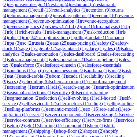
(
2
)
responsive-design
(
1
)
rest-api
(
4
)
restaurant
(
5
)
restaurant-
management
(
1
)
retail
(
13
)
retail-analytics
(
1
)
retention
(
9
)
returns
(
4
)
returns-management
(
2
)
reusable-patterns
(
1
)
revenue
(
10
)
revenue-
management
(
1
)
revenue-optimization
(
1
)
revenue-recognition
(
5
)
reverse-logistics
(
2
)
reviews
(
5
)
rfid
(
2
)
rfm
(
1
)
rfm-analysis
(
1
)
rfp
(
1
)
rfq
(
1
)
rich-results
(
1
)
risk-management
(
7
)
risk-reduction
(
1
)
rls
(
4
)
rohs
(
1
)
roi
(
34
)
roi-optimization
(
1
)
rolling-update
(
1
)
romania
(
1
)
rpa
(
3
)
rsc
(
2
)
russia
(
2
)
saas
(
25
)
saas-pricing
(
1
)
safety
(
2
)
safety-
stock
(
1
)
sage
(
1
)
sage-50
(
2
)
sage-intacct
(
1
)
salary
(
1
)
sales
(
19
)
sales-
analytics
(
3
)
sales-automation
(
1
)
sales-dashboard
(
2
)
sales-forecasting
(
1
)
sales-management
(
1
)
sales-operations
(
1
)
sales-pipeline
(
1
)
sales-
tax
(
8
)
salesforce
(
5
)
salesforce-einstein
(
1
)
salesforce-essentials
(
1
)
sanctions
(
1
)
sap
(
5
)
sap-business-one
(
2
)
sap-hana
(
1
)
sars
(
2
)
sasb
(
1
)
sat
(
1
)
saudi-arabia
(
3
)
sbom
(
1
)
scada
(
1
)
scalability
(
3
)
scaling
(
9
)
sccs
(
2
)
scheduling
(
6
)
schema-markup
(
1
)
school-management
(
1
)
screening
(
1
)
scrum
(
1
)
sdi
(
1
)
search-engine
(
1
)
search-optimization
(
2
)
seasonal-collections
(
1
)
security
(
36
)
security-training
(
1
)
segmentation
(
2
)
selection
(
1
)
self-evolving
(
1
)
self-hosted
(
1
)
self-
service
(
2
)
self-service-bi
(
2
)
seller-metrics
(
1
)
selling
(
1
)
selling-online
(
1
)
selling-platforms
(
1
)
semantic-model
(
1
)
seo
(
16
)
seo-audit
(
1
)
seo-
migration
(
1
)
server
(
1
)
server-components
(
1
)
server-sizing
(
2
)
service
(
1
)
service-contracts
(
1
)
service-efficiency
(
1
)
service-firms
(
1
)
services
(
1
)
setup
(
2
)
sgk
(
1
)
sharding
(
1
)
sharepoint
(
1
)
shein
(
1
)
shift-
management
(
3
)
shipping
(
4
)
shop-floor
(
2
)
shopee
(
2
)
shopify
(
113
)
shopify-api
(
1
)
shopify-flow
(
1
)
shopify-partners
(
1
)
shopify-