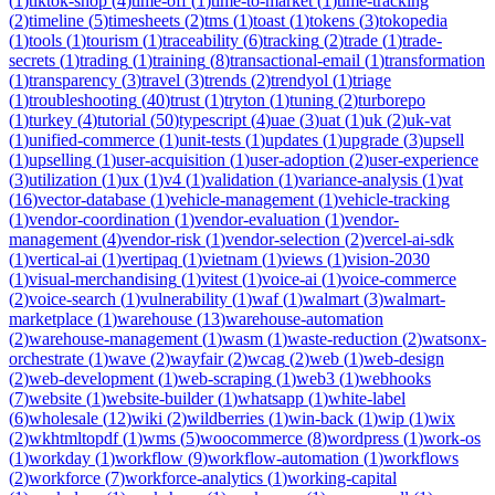
(
1
)
tiktok-shop
(
4
)
time-off
(
1
)
time-to-market
(
1
)
time-tracking
(
2
)
timeline
(
5
)
timesheets
(
2
)
tms
(
1
)
toast
(
1
)
tokens
(
3
)
tokopedia
(
1
)
tools
(
1
)
tourism
(
1
)
traceability
(
6
)
tracking
(
2
)
trade
(
1
)
trade-
secrets
(
1
)
trading
(
1
)
training
(
8
)
transactional-email
(
1
)
transformation
(
1
)
transparency
(
3
)
travel
(
3
)
trends
(
2
)
trendyol
(
1
)
triage
(
1
)
troubleshooting
(
40
)
trust
(
1
)
tryton
(
1
)
tuning
(
2
)
turborepo
(
1
)
turkey
(
4
)
tutorial
(
50
)
typescript
(
4
)
uae
(
3
)
uat
(
1
)
uk
(
2
)
uk-vat
(
1
)
unified-commerce
(
1
)
unit-tests
(
1
)
updates
(
1
)
upgrade
(
3
)
upsell
(
1
)
upselling
(
1
)
user-acquisition
(
1
)
user-adoption
(
2
)
user-experience
(
3
)
utilization
(
1
)
ux
(
1
)
v4
(
1
)
validation
(
1
)
variance-analysis
(
1
)
vat
(
16
)
vector-database
(
1
)
vehicle-management
(
1
)
vehicle-tracking
(
1
)
vendor-coordination
(
1
)
vendor-evaluation
(
1
)
vendor-
management
(
4
)
vendor-risk
(
1
)
vendor-selection
(
2
)
vercel-ai-sdk
(
1
)
vertical-ai
(
1
)
vertipaq
(
1
)
vietnam
(
1
)
views
(
1
)
vision-2030
(
1
)
visual-merchandising
(
1
)
vitest
(
1
)
voice-ai
(
1
)
voice-commerce
(
2
)
voice-search
(
1
)
vulnerability
(
1
)
waf
(
1
)
walmart
(
3
)
walmart-
marketplace
(
1
)
warehouse
(
13
)
warehouse-automation
(
2
)
warehouse-management
(
1
)
wasm
(
1
)
waste-reduction
(
2
)
watsonx-
orchestrate
(
1
)
wave
(
2
)
wayfair
(
2
)
wcag
(
2
)
web
(
1
)
web-design
(
2
)
web-development
(
1
)
web-scraping
(
1
)
web3
(
1
)
webhooks
(
7
)
website
(
1
)
website-builder
(
1
)
whatsapp
(
1
)
white-label
(
6
)
wholesale
(
12
)
wiki
(
2
)
wildberries
(
1
)
win-back
(
1
)
wip
(
1
)
wix
(
2
)
wkhtmltopdf
(
1
)
wms
(
5
)
woocommerce
(
8
)
wordpress
(
1
)
work-os
(
1
)
workday
(
1
)
workflow
(
9
)
workflow-automation
(
1
)
workflows
(
2
)
workforce
(
7
)
workforce-analytics
(
1
)
working-capital