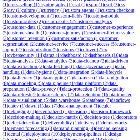
(
1
)
cross-selling
(
1
)
cryptography
(
1
)
csat
(
1
)
cspm
(
1
)
csrd
(
3
)
css
(
2
)
csv
(
1
)
culture
(
1
)
currency
(
1
)
custom-agents
(
1
)
custom-checkout
(
1
)
custom-development
(
1
)
custom-fields
(
1
)
custom-module
(
1
)
custom-orders
(
2
)
custom-skills
(
2
)
customer-analytics
(
2
)
customer-data
(
1
)
customer-engagement
(
3
)
customer-experience
(
5
)
customer-health
(
1
)
customer-journey
(
1
)
customer-lifetime-value
(
3
)
customer-retention
(
5
)
customer-satisfaction
(
1
)
customer-
segmentation
(
2
)
customer-service
(
7
)
customer-success
(
5
)
customer-
support
(
7
)
customization
(
5
)
customs
(
1
)
cutover
(
2
)
cx
(
1
)
cybersecurity
(
14
)
daraz
(
1
)
dashboard
(
2
)
dashboards
(
16
)
data
(
5
)
data-analysis
(
3
)
data-analytics
(
3
)
data-cleanup
(
2
)
data-driven
(
3
)
data-extraction
(
2
)
data-fetching
(
1
)
data-governance
(
1
)
data-
handling
(
1
)
data-hygiene
(
1
)
data-integration
(
2
)
data-lifecycle
(
1
)
data-literacy
(
1
)
data-mapping
(
1
)
data-mesh
(
1
)
data-migration
(
8
)
data-modeling
(
5
)
data-pipeline
(
1
)
data-platform
(
2
)
data-
preparation
(
1
)
data-privacy
(
4
)
data-protection
(
14
)
data-quality
(
4
)
data-refresh
(
2
)
data-residency
(
2
)
data-retention
(
1
)
data-transfer
(
4
)
data-visualization
(
5
)
data-warehouse
(
2
)
database
(
7
)
dataflows
(
1
)
datev
(
1
)
dawn
(
1
)
dax
(
7
)
deal-management
(
1
)
dealer
(
1
)
debugging
(
1
)
decentralized
(
1
)
decision
(
1
)
decision-framework
(
1
)
decision-making
(
1
)
decision-matrix
(
1
)
decision-tree
(
1
)
decorators
(
1
)
defect-detection
(
1
)
deliverability
(
1
)
delivery
(
1
)
delmiaworks
(
1
)
demand-forecasting
(
3
)
demand-planning
(
4
)
demand-sensing
(
1
)
dental
(
1
)
deployment
(
10
)
deployment-pipelines
(
1
)
design
(
2
)
design-system
(
1
)
developer
(
1
)
development
(
13
)
device-