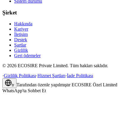
Sistem durumu
Şirket
Hakkında
Kariyer
İletişim
Destek
Şartlar
Gizlilik
Geri ödemeler
©
2026
ECOSIRE Private Limited. Tüm hakları saklıdır.
·
Gizlilik Politikası
·
Hizmet Şartları
·
İade Politikası
Tarafından özenle yapılmıştır
ECOSIRE Özel Limited
tr
WhatsApp'ta Sohbet Et