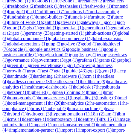
(
1
)
free-tool
(
1
)
free-tools
(
1
)
free-zone
(
1
)
freelancer
(
2
)
freelancers
(
1
)
freshbooks
(
2
)
freshdesk
(
1
)
freshsales
(
1
)
freshworks
(
1
)
frontend
(
3
)
fruugo
(
1
)
fta
(
1
)
fulfillment
(
7
)
functions
(
2
)
fund-accounting
(
2
)
fundraising
(
1
)
funnel-builder
(
2
)
funnels
(
4
)
furniture
(
2
)
future
(
3
)
future-of-work
(
1
)
gantt
(
1
)
gateway
(
1
)
gateways
(
1
)
gcc
(
1
)
gcp
(
2
)
gdpr
(
12
)
gds
(
1
)
gemini
(
1
)
general-ai
(
1
)
generation
(
1
)
generative-
ai
(
2
)
geo
(
1
)
germany
(
23
)
getting-started
(
1
)
github-actions
(
3
)
global
(
3
)
global-compliance
(
1
)
global-ecommerce
(
1
)
global-expansion
(
1
)
global-operations
(
1
)
gmp
(
2
)
go-live
(
2
)
gobd
(
1
)
gohighlevel
(
76
)
google
(
1
)
google-analytics
(
2
)
google-business
(
1
)
google-
business-profile
(
1
)
google-cloud
(
2
)
google-pay
(
1
)
google-reviews
(
1
)
governance
(
8
)
government
(
3
)
gpt
(
1
)
grafana
(
1
)
grants
(
2
)
graphql
(
3
)
green-it
(
1
)
green-warehouse
(
1
)
gri
(
2
)
growing-business
(
1
)
growth
(
1
)
grpc
(
1
)
gst
(
7
)
gta
(
1
)
guide
(
43
)
gxp
(
2
)
gym
(
1
)
haccp
(
2
)
handmade
(
3
)
hardening
(
2
)
hardware
(
1
)
hcm
(
1
)
headless
(
4
)
headless-commerce
(
3
)
headless-erp
(
1
)
healthcare
(
9
)
healthcare-
analytics
(
1
)
healthcare-dashboards
(
1
)
helpdesk
(
7
)
hepsiburada
(
1
)
hetzner
(
1
)
higher-ed
(
1
)
hipaa
(
5
)
hiring
(
4
)
hmac
(
1
)
hmrc
(
2
)
home-goods
(
1
)
home-services
(
1
)
hospitality
(
5
)
hosting
(
3
)
hotel
(
1
)
hotel-management
(
1
)
hr
(
20
)
hr-analytics
(
2
)
hr-automation
(
1
)
hr-
compliance
(
1
)
hrms
(
1
)
hubspot
(
7
)
human-machine
(
1
)
hvac
(
2
)
hybrid
(
1
)
hydrogen
(
3
)
hyperautomation
(
1
)
i18n
(
2
)
iam
(
1
)
ibm
(
1
)
icms
(
1
)
idempiere
(
1
)
idempotency
(
1
)
identity
(
4
)
ifrs-15
(
1
)
image-
optimization
(
1
)
impact
(
1
)
impact-measurement
(
1
)
implementation
(
44
)
implementation-partner
(
1
)
import
(
1
)
import-export
(
1
)
import-