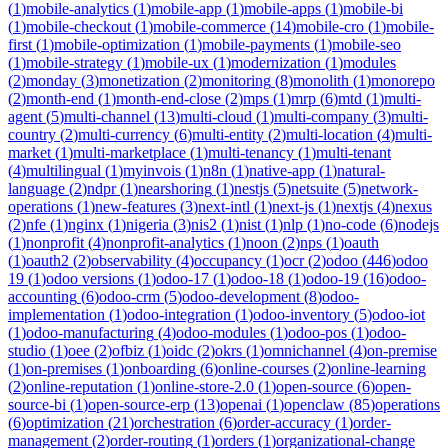
(
1
)
mobile-analytics
(
1
)
mobile-app
(
1
)
mobile-apps
(
1
)
mobile-bi
(
1
)
mobile-checkout
(
1
)
mobile-commerce
(
14
)
mobile-cro
(
1
)
mobile-
first
(
1
)
mobile-optimization
(
1
)
mobile-payments
(
1
)
mobile-seo
(
1
)
mobile-strategy
(
1
)
mobile-ux
(
1
)
modernization
(
1
)
modules
(
2
)
monday
(
3
)
monetization
(
2
)
monitoring
(
8
)
monolith
(
1
)
monorepo
(
2
)
month-end
(
1
)
month-end-close
(
2
)
mps
(
1
)
mrp
(
6
)
mtd
(
1
)
multi-
agent
(
5
)
multi-channel
(
13
)
multi-cloud
(
1
)
multi-company
(
3
)
multi-
country
(
2
)
multi-currency
(
6
)
multi-entity
(
2
)
multi-location
(
4
)
multi-
market
(
1
)
multi-marketplace
(
1
)
multi-tenancy
(
1
)
multi-tenant
(
4
)
multilingual
(
1
)
myinvois
(
1
)
n8n
(
1
)
native-app
(
1
)
natural-
language
(
2
)
ndpr
(
1
)
nearshoring
(
1
)
nestjs
(
5
)
netsuite
(
5
)
network-
operations
(
1
)
new-features
(
3
)
next-intl
(
1
)
next-js
(
1
)
nextjs
(
4
)
nexus
(
2
)
nfe
(
1
)
nginx
(
1
)
nigeria
(
3
)
nis2
(
1
)
nist
(
1
)
nlp
(
1
)
no-code
(
6
)
nodejs
(
1
)
nonprofit
(
4
)
nonprofit-analytics
(
1
)
noon
(
2
)
nps
(
1
)
oauth
(
1
)
oauth2
(
2
)
observability
(
4
)
occupancy
(
1
)
ocr
(
2
)
odoo
(
446
)
odoo
19
(
1
)
odoo versions
(
1
)
odoo-17
(
1
)
odoo-18
(
1
)
odoo-19
(
16
)
odoo-
accounting
(
6
)
odoo-crm
(
5
)
odoo-development
(
8
)
odoo-
implementation
(
1
)
odoo-integration
(
1
)
odoo-inventory
(
5
)
odoo-iot
(
1
)
odoo-manufacturing
(
4
)
odoo-modules
(
1
)
odoo-pos
(
1
)
odoo-
studio
(
1
)
oee
(
2
)
ofbiz
(
1
)
oidc
(
2
)
okrs
(
1
)
omnichannel
(
4
)
on-premise
(
1
)
on-premises
(
1
)
onboarding
(
6
)
online-courses
(
2
)
online-learning
(
2
)
online-reputation
(
1
)
online-store-2.0
(
1
)
open-source
(
6
)
open-
source-bi
(
1
)
open-source-erp
(
13
)
openai
(
1
)
openclaw
(
85
)
operations
(
6
)
optimization
(
21
)
orchestration
(
6
)
order-accuracy
(
1
)
order-
management
(
2
)
order-routing
(
1
)
orders
(
1
)
organizational-change