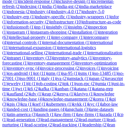
mode
(
1
)
incident-response
(
3
)
inclusive-design
(
1
)
incremental-
refresh
(
2
)
indexing
(
1
)
india
(
5
)
india-gst
(
2
)
india-marketplace
(
1
)
indonesia
(
2
)
industry
(
4
)
industry-4-0
(
17
)
industry-5-0
(
1
)
industry-erp
(
1
)
industry-specific
(
1
)
industry-wrappers
(
1
)
infor
(
1
)
information-security
(
2
)
infrastructure
(
10
)
infrastructure-as-code
(
1
)
infusionsoft
(
1
)
inp
(
1
)
insightly
(
1
)
insights
(
2
)
inspection
(
1
)
instagram
(
1
)
instagram-shopping
(
2
)
installation
(
1
)
integration
(
63
)
intellectual-property
(
1
)
inter-company
(
1
)
intercompany
(
4
)
internal-controls
(
1
)
internal-documentation
(
1
)
international
(
11
)
international-expansion
(
1
)
international-logistics
(
1
)
international-selling
(
2
)
international-trade
(
1
)
internationalization
(
2
)
intranet
(
1
)
inventory
(
33
)
inventory-analytics
(
1
)
inventory-
forecasting
(
1
)
inventory-management
(
5
)
inventory-optimization
(
1
)
inventory-sync
(
4
)
invoice-processing
(
2
)
invoices
(
1
)
invoicing
(
1
)
ios-android
(
1
)
iot
(
11
)
iqms
(
1
)
isa-95
(
1
)
isms
(
1
)
iso-13485
(
1
)
iso-
27001
(
3
)
iso-9001
(
1
)
italy
(
1
)
iva
(
2
)
jamstack
(
1
)
japan
(
2
)
javascript
(
1
)
jewelry
(
1
)
jit
(
1
)
job-costing
(
2
)
jpk
(
1
)
json-rpc
(
2
)
jumia
(
1
)
just-in-
time
(
1
)
jwt
(
1
)
k6
(
2
)
kafka
(
1
)
kanban
(
3
)
katana
(
1
)
katana-mrp
(
1
)
kaufland
(
2
)
kdv
(
1
)
keap
(
2
)
kenya
(
1
)
klaviyo
(
1
)
knowledge
(
1
)
knowledge-base
(
4
)
knowledge-management
(
2
)
korea
(
1
)
kpi
(
3
)
kpis
(
3
)
kra
(
1
)
ksef
(
1
)
kubernetes
(
1
)
kvkk
(
1
)
kyc
(
1
)
labor-law
(
1
)
landed-cost
(
1
)
landing-pages
(
4
)
langchain
(
3
)
large-datasets
(
1
)
latin-america
(
3
)
launch
(
1
)
law-firm
(
1
)
law-firms
(
1
)
lazada
(
1
)
lcp
(
1
)
lead-generation
(
3
)
lead-management
(
2
)
lead-nurture
(
1
)
lead-
nurturing
(
1
)
lead-scoring
(
2
)
lead-tracking
(
1
)
leadership
(
2
)
lean