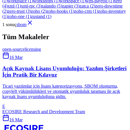
(
1
)
workplace
(
1
)
workshops
(
1
)
workspace
(
1
)
wps-payroll
(
1
)
xero
(
4
)
xml
(
1
)
xml-rpc
(
3
)
zalando
(
5
)
zapier
(
3
)
zatca
(
2
)
zero-downtime
(
2
)
zero-trust
(
3
)
zoho
(
2
)
zoho-books
(
1
)
zoho-crm
(
1
)
zoho-inventory
(
1
)
zoho-one
(
1
)
zustand
(
1
)
1 sonuç
sbom
Tüm Makaleler
open-source
licensing
16 Mar
Açık Kaynak Lisans Uyumluluğu: Yazılım Şirketleri
İçin Pratik Bir Kılavuz
Ticari yazılımlar için lisans kategorizasyonu, SBOM oluşturma,
copyleft yükümlülükleri ve otomatik uyumluluk taraması ile açık
kaynak lisans uyumluluğuna gidin.
E
ECOSIRE Research and Development Team
16 Mar