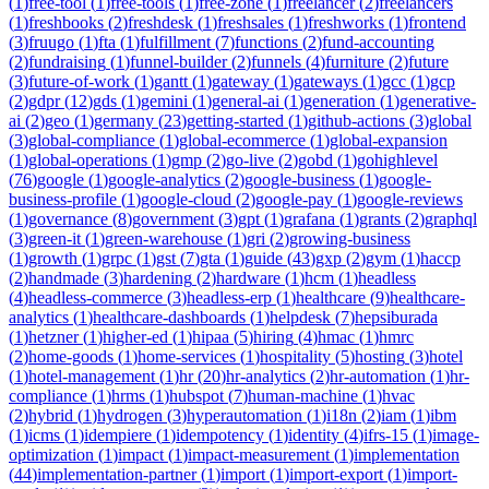
(
1
)
free-tool
(
1
)
free-tools
(
1
)
free-zone
(
1
)
freelancer
(
2
)
freelancers
(
1
)
freshbooks
(
2
)
freshdesk
(
1
)
freshsales
(
1
)
freshworks
(
1
)
frontend
(
3
)
fruugo
(
1
)
fta
(
1
)
fulfillment
(
7
)
functions
(
2
)
fund-accounting
(
2
)
fundraising
(
1
)
funnel-builder
(
2
)
funnels
(
4
)
furniture
(
2
)
future
(
3
)
future-of-work
(
1
)
gantt
(
1
)
gateway
(
1
)
gateways
(
1
)
gcc
(
1
)
gcp
(
2
)
gdpr
(
12
)
gds
(
1
)
gemini
(
1
)
general-ai
(
1
)
generation
(
1
)
generative-
ai
(
2
)
geo
(
1
)
germany
(
23
)
getting-started
(
1
)
github-actions
(
3
)
global
(
3
)
global-compliance
(
1
)
global-ecommerce
(
1
)
global-expansion
(
1
)
global-operations
(
1
)
gmp
(
2
)
go-live
(
2
)
gobd
(
1
)
gohighlevel
(
76
)
google
(
1
)
google-analytics
(
2
)
google-business
(
1
)
google-
business-profile
(
1
)
google-cloud
(
2
)
google-pay
(
1
)
google-reviews
(
1
)
governance
(
8
)
government
(
3
)
gpt
(
1
)
grafana
(
1
)
grants
(
2
)
graphql
(
3
)
green-it
(
1
)
green-warehouse
(
1
)
gri
(
2
)
growing-business
(
1
)
growth
(
1
)
grpc
(
1
)
gst
(
7
)
gta
(
1
)
guide
(
43
)
gxp
(
2
)
gym
(
1
)
haccp
(
2
)
handmade
(
3
)
hardening
(
2
)
hardware
(
1
)
hcm
(
1
)
headless
(
4
)
headless-commerce
(
3
)
headless-erp
(
1
)
healthcare
(
9
)
healthcare-
analytics
(
1
)
healthcare-dashboards
(
1
)
helpdesk
(
7
)
hepsiburada
(
1
)
hetzner
(
1
)
higher-ed
(
1
)
hipaa
(
5
)
hiring
(
4
)
hmac
(
1
)
hmrc
(
2
)
home-goods
(
1
)
home-services
(
1
)
hospitality
(
5
)
hosting
(
3
)
hotel
(
1
)
hotel-management
(
1
)
hr
(
20
)
hr-analytics
(
2
)
hr-automation
(
1
)
hr-
compliance
(
1
)
hrms
(
1
)
hubspot
(
7
)
human-machine
(
1
)
hvac
(
2
)
hybrid
(
1
)
hydrogen
(
3
)
hyperautomation
(
1
)
i18n
(
2
)
iam
(
1
)
ibm
(
1
)
icms
(
1
)
idempiere
(
1
)
idempotency
(
1
)
identity
(
4
)
ifrs-15
(
1
)
image-
optimization
(
1
)
impact
(
1
)
impact-measurement
(
1
)
implementation
(
44
)
implementation-partner
(
1
)
import
(
1
)
import-export
(
1
)
import-