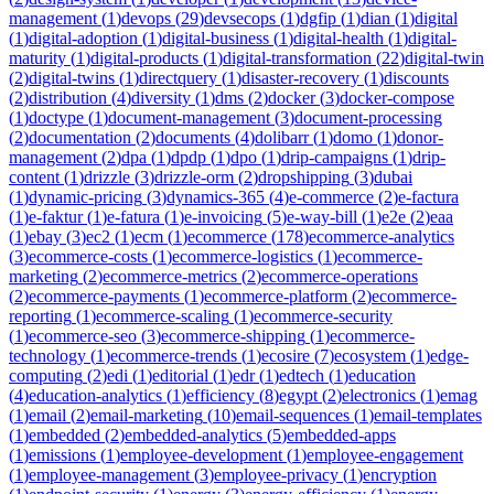
management
(
1
)
devops
(
29
)
devsecops
(
1
)
dgfip
(
1
)
dian
(
1
)
digital
(
1
)
digital-adoption
(
1
)
digital-business
(
1
)
digital-health
(
1
)
digital-
maturity
(
1
)
digital-products
(
1
)
digital-transformation
(
22
)
digital-twin
(
2
)
digital-twins
(
1
)
directquery
(
1
)
disaster-recovery
(
1
)
discounts
(
2
)
distribution
(
4
)
diversity
(
1
)
dms
(
2
)
docker
(
3
)
docker-compose
(
1
)
doctype
(
1
)
document-management
(
3
)
document-processing
(
2
)
documentation
(
2
)
documents
(
4
)
dolibarr
(
1
)
domo
(
1
)
donor-
management
(
2
)
dpa
(
1
)
dpdp
(
1
)
dpo
(
1
)
drip-campaigns
(
1
)
drip-
content
(
1
)
drizzle
(
3
)
drizzle-orm
(
2
)
dropshipping
(
3
)
dubai
(
1
)
dynamic-pricing
(
3
)
dynamics-365
(
4
)
e-commerce
(
2
)
e-factura
(
1
)
e-faktur
(
1
)
e-fatura
(
1
)
e-invoicing
(
5
)
e-way-bill
(
1
)
e2e
(
2
)
eaa
(
1
)
ebay
(
3
)
ec2
(
1
)
ecm
(
1
)
ecommerce
(
178
)
ecommerce-analytics
(
3
)
ecommerce-costs
(
1
)
ecommerce-logistics
(
1
)
ecommerce-
marketing
(
2
)
ecommerce-metrics
(
2
)
ecommerce-operations
(
2
)
ecommerce-payments
(
1
)
ecommerce-platform
(
2
)
ecommerce-
reporting
(
1
)
ecommerce-scaling
(
1
)
ecommerce-security
(
1
)
ecommerce-seo
(
3
)
ecommerce-shipping
(
1
)
ecommerce-
technology
(
1
)
ecommerce-trends
(
1
)
ecosire
(
7
)
ecosystem
(
1
)
edge-
computing
(
2
)
edi
(
1
)
editorial
(
1
)
edr
(
1
)
edtech
(
1
)
education
(
4
)
education-analytics
(
1
)
efficiency
(
8
)
egypt
(
2
)
electronics
(
1
)
emag
(
1
)
email
(
2
)
email-marketing
(
10
)
email-sequences
(
1
)
email-templates
(
1
)
embedded
(
2
)
embedded-analytics
(
5
)
embedded-apps
(
1
)
emissions
(
1
)
employee-development
(
1
)
employee-engagement
(
1
)
employee-management
(
3
)
employee-privacy
(
1
)
encryption