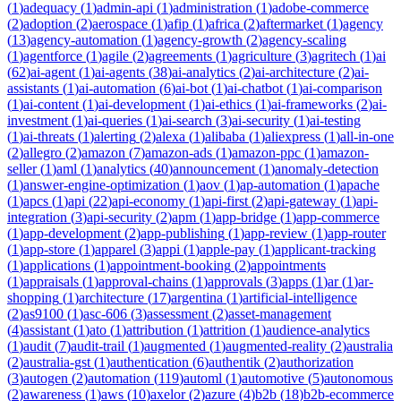
(
1
)
adequacy
(
1
)
admin-api
(
1
)
administration
(
1
)
adobe-commerce
(
2
)
adoption
(
2
)
aerospace
(
1
)
afip
(
1
)
africa
(
2
)
aftermarket
(
1
)
agency
(
13
)
agency-automation
(
1
)
agency-growth
(
2
)
agency-scaling
(
1
)
agentforce
(
1
)
agile
(
2
)
agreements
(
1
)
agriculture
(
3
)
agritech
(
1
)
ai
(
62
)
ai-agent
(
1
)
ai-agents
(
38
)
ai-analytics
(
2
)
ai-architecture
(
2
)
ai-
assistants
(
1
)
ai-automation
(
6
)
ai-bot
(
1
)
ai-chatbot
(
1
)
ai-comparison
(
1
)
ai-content
(
1
)
ai-development
(
1
)
ai-ethics
(
1
)
ai-frameworks
(
2
)
ai-
investment
(
1
)
ai-queries
(
1
)
ai-search
(
3
)
ai-security
(
1
)
ai-testing
(
1
)
ai-threats
(
1
)
alerting
(
2
)
alexa
(
1
)
alibaba
(
1
)
aliexpress
(
1
)
all-in-one
(
2
)
allegro
(
2
)
amazon
(
7
)
amazon-ads
(
1
)
amazon-ppc
(
1
)
amazon-
seller
(
1
)
aml
(
1
)
analytics
(
40
)
announcement
(
1
)
anomaly-detection
(
1
)
answer-engine-optimization
(
1
)
aov
(
1
)
ap-automation
(
1
)
apache
(
1
)
apcs
(
1
)
api
(
22
)
api-economy
(
1
)
api-first
(
2
)
api-gateway
(
1
)
api-
integration
(
3
)
api-security
(
2
)
apm
(
1
)
app-bridge
(
1
)
app-commerce
(
1
)
app-development
(
2
)
app-publishing
(
1
)
app-review
(
1
)
app-router
(
1
)
app-store
(
1
)
apparel
(
3
)
appi
(
1
)
apple-pay
(
1
)
applicant-tracking
(
1
)
applications
(
1
)
appointment-booking
(
2
)
appointments
(
1
)
appraisals
(
1
)
approval-chains
(
1
)
approvals
(
3
)
apps
(
1
)
ar
(
1
)
ar-
shopping
(
1
)
architecture
(
17
)
argentina
(
1
)
artificial-intelligence
(
2
)
as9100
(
1
)
asc-606
(
3
)
assessment
(
2
)
asset-management
(
4
)
assistant
(
1
)
ato
(
1
)
attribution
(
1
)
attrition
(
1
)
audience-analytics
(
1
)
audit
(
7
)
audit-trail
(
1
)
augmented
(
1
)
augmented-reality
(
2
)
australia
(
2
)
australia-gst
(
1
)
authentication
(
6
)
authentik
(
2
)
authorization
(
3
)
autogen
(
2
)
automation
(
119
)
automl
(
1
)
automotive
(
5
)
autonomous
(
2
)
awareness
(
1
)
aws
(
10
)
axelor
(
2
)
azure
(
4
)
b2b
(
18
)
b2b-ecommerce