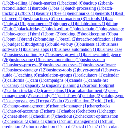
(
1
)
b2b-selling
(
1
)
back-market
(
1
)
backend
(
6
)
backup
(
2
)
bank-
reconciliation
(
1
)
barcode
(
1
)
bas
(
1
)
batch-processing
(
1
)
batch-
tracking
(
2
)
bcrs
(
1
)
beauty
(
1
)
bee
(
1
)
benchmarks
(
1
)
benefits
(
1
)
best-
of-breed
(
1
)
best-practices
(
6
)
bi-comparison
(
8
)
bi-tools
(
1
)
bias
(
1
)
big-4
(
1
)
bigcommerce
(
3
)
bigquery
(
1
)
billable-hours
(
1
)
billing
(
7
)
bir
(
1
)
black-friday
(
1
)
block-editor
(
1
)
blockchain
(
1
)
blog-strategy
(
1
)
blue-green
(
1
)
bmf
(
1
)
bom
(
2
)
booking
(
5
)
bookkeeping
(
9
)
bpa
(
1
)
bpm
(
1
)
brand
(
2
)
branding
(
1
)
brazil
(
2
)
breach-notification
(
1
)
bss
(
1
)
budget
(
3
)
budgeting
(
6
)
build-vs-buy
(
3
)
business
(
13
)
business
software
(
1
)
business-apps
(
1
)
business-automation
(
1
)
business-case
(
2
)
business-continuity
(
2
)
business-growth
(
1
)
business-intelligence
(
26
)
business-one
(
1
)
business-operations
(
1
)
business-plan
(
1
)
business-process
(
8
)
business-processes
(
1
)
business-software
(
1
)
business-strategy
(
12
)
business-tools
(
2
)
buyer-portal
(
1
)
buyers-
guide
(
1
)
caching
(
6
)
calculation-groups
(
1
)
calculators
(
1
)
calendar
(
3
)
california
(
1
)
cam
(
1
)
campaigns
(
4
)
canada
(
1
)
canada-hst
(
1
)
canary
(
1
)
capacity
(
2
)
capacity-planning
(
2
)
carbon-footprint
(
2
)
carbon-tracking
(
3
)
career-plans
(
1
)
cart-abandonment
(
2
)
case-
management
(
2
)
case-study
(
11
)
cash-flow
(
4
)
catalog
(
2
)
catalog-sync
(
1
)
category-pages
(
1
)
ccpa
(
2
)
cdn
(
2
)
certification
(
2
)
cfdi
(
1
)
cfo
(
2
)
change-management
(
6
)
channel-manager
(
1
)
chargebacks
(
1
)
chart-of-accounts
(
3
)
charts
(
1
)
chatbot
(
6
)
chatbots
(
1
)
chatgpt
(
2
)
cheat-sheet
(
1
)
checklist
(
7
)
checkout
(
2
)
checkout-optimization
(
2
)
chemical
(
2
)
china
(
1
)
churn
(
1
)
churn-management
(
1
)
churn-
prediction
(
2
)
churn-reduction
(
1
)
ci-cd
(
7
)
cicd
(
1
)
cin7
(
1
)
circular-