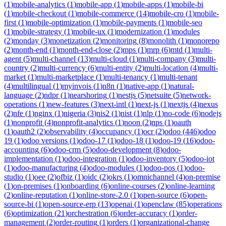
(
1
)
mobile-analytics
(
1
)
mobile-app
(
1
)
mobile-apps
(
1
)
mobile-bi
(
1
)
mobile-checkout
(
1
)
mobile-commerce
(
14
)
mobile-cro
(
1
)
mobile-
first
(
1
)
mobile-optimization
(
1
)
mobile-payments
(
1
)
mobile-seo
(
1
)
mobile-strategy
(
1
)
mobile-ux
(
1
)
modernization
(
1
)
modules
(
2
)
monday
(
3
)
monetization
(
2
)
monitoring
(
8
)
monolith
(
1
)
monorepo
(
2
)
month-end
(
1
)
month-end-close
(
2
)
mps
(
1
)
mrp
(
6
)
mtd
(
1
)
multi-
agent
(
5
)
multi-channel
(
13
)
multi-cloud
(
1
)
multi-company
(
3
)
multi-
country
(
2
)
multi-currency
(
6
)
multi-entity
(
2
)
multi-location
(
4
)
multi-
market
(
1
)
multi-marketplace
(
1
)
multi-tenancy
(
1
)
multi-tenant
(
4
)
multilingual
(
1
)
myinvois
(
1
)
n8n
(
1
)
native-app
(
1
)
natural-
language
(
2
)
ndpr
(
1
)
nearshoring
(
1
)
nestjs
(
5
)
netsuite
(
5
)
network-
operations
(
1
)
new-features
(
3
)
next-intl
(
1
)
next-js
(
1
)
nextjs
(
4
)
nexus
(
2
)
nfe
(
1
)
nginx
(
1
)
nigeria
(
3
)
nis2
(
1
)
nist
(
1
)
nlp
(
1
)
no-code
(
6
)
nodejs
(
1
)
nonprofit
(
4
)
nonprofit-analytics
(
1
)
noon
(
2
)
nps
(
1
)
oauth
(
1
)
oauth2
(
2
)
observability
(
4
)
occupancy
(
1
)
ocr
(
2
)
odoo
(
446
)
odoo
19
(
1
)
odoo versions
(
1
)
odoo-17
(
1
)
odoo-18
(
1
)
odoo-19
(
16
)
odoo-
accounting
(
6
)
odoo-crm
(
5
)
odoo-development
(
8
)
odoo-
implementation
(
1
)
odoo-integration
(
1
)
odoo-inventory
(
5
)
odoo-iot
(
1
)
odoo-manufacturing
(
4
)
odoo-modules
(
1
)
odoo-pos
(
1
)
odoo-
studio
(
1
)
oee
(
2
)
ofbiz
(
1
)
oidc
(
2
)
okrs
(
1
)
omnichannel
(
4
)
on-premise
(
1
)
on-premises
(
1
)
onboarding
(
6
)
online-courses
(
2
)
online-learning
(
2
)
online-reputation
(
1
)
online-store-2.0
(
1
)
open-source
(
6
)
open-
source-bi
(
1
)
open-source-erp
(
13
)
openai
(
1
)
openclaw
(
85
)
operations
(
6
)
optimization
(
21
)
orchestration
(
6
)
order-accuracy
(
1
)
order-
management
(
2
)
order-routing
(
1
)
orders
(
1
)
organizational-change