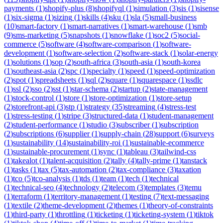
payments
(
1
)
shopify-plus
(
8
)
shopifyql
(
1
)
simulation
(
3
)
sis
(
1
)
sisense
(
1
)
six-sigma
(
1
)
sizing
(
1
)
skills
(
4
)
sku
(
1
)
sla
(
5
)
small-business
(
10
)
smart-factory
(
1
)
smart-narratives
(
1
)
smart-warehouse
(
1
)
smb
(
9
)
sms-marketing
(
5
)
snapshots
(
1
)
snowflake
(
1
)
soc2
(
5
)
social-
commerce
(
5
)
software
(
4
)
software-comparison
(
1
)
software-
development
(
1
)
software-selection
(
2
)
software-stack
(
1
)
solar-energy
(
1
)
solutions
(
1
)
sop
(
2
)
south-africa
(
3
)
south-asia
(
1
)
south-korea
(
1
)
southeast-asia
(
2
)
spc
(
1
)
specialty
(
1
)
speed
(
1
)
speed-optimization
(
2
)
spot
(
1
)
spreadsheets
(
1
)
sql
(
2
)
square
(
1
)
squarespace
(
1
)
ssdlc
(
1
)
ssl
(
2
)
sso
(
2
)
sst
(
1
)
star-schema
(
2
)
startup
(
2
)
state-management
(
1
)
stock-control
(
1
)
store
(
1
)
store-optimization
(
1
)
store-setup
(
2
)
storefront-api
(
3
)
stp
(
1
)
strategy
(
35
)
streaming
(
4
)
stress-test
(
1
)
stress-testing
(
1
)
stripe
(
3
)
structured-data
(
1
)
student-management
(
2
)
student-performance
(
1
)
studio
(
3
)
subscriber
(
1
)
subscription
(
2
)
subscriptions
(
6
)
supplier
(
1
)
supply-chain
(
28
)
support
(
6
)
surveys
(
1
)
sustainability
(
14
)
sustainability-roi
(
1
)
sustainable-ecommerce
(
1
)
sustainable-procurement
(
1
)
sync
(
1
)
tableau
(
3
)
tailwind-css
(
1
)
takealot
(
1
)
talent-acquisition
(
2
)
tally
(
4
)
tally-prime
(
1
)
tanstack
(
1
)
tasks
(
1
)
tax
(
5
)
tax-automation
(
2
)
tax-compliance
(
3
)
taxation
(
1
)
tco
(
5
)
tco-analysis
(
1
)
tds
(
1
)
team
(
1
)
tech
(
1
)
technical
(
1
)
technical-seo
(
4
)
technology
(
2
)
telecom
(
3
)
templates
(
3
)
temu
(
1
)
terraform
(
1
)
territory-management
(
1
)
testing
(
7
)
text-messaging
(
1
)
textile
(
2
)
theme-development
(
2
)
themes
(
1
)
theory-of-constraints
(
1
)
third-party
(
1
)
throttling
(
1
)
ticketing
(
1
)
ticketing-system
(
1
)
tiktok