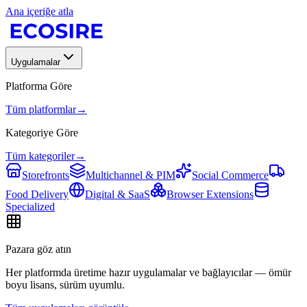
Ana içeriğe atla
Uygulamalar
Platforma Göre
Tüm platformlar
→
Kategoriye Göre
Tüm kategoriler
→
Storefronts
Multichannel & PIM
Social Commerce
Food Delivery
Digital & SaaS
Browser Extensions
Specialized
Pazara göz atın
Her platformda üretime hazır uygulamalar ve bağlayıcılar — ömür
boyu lisans, sürüm uyumlu.