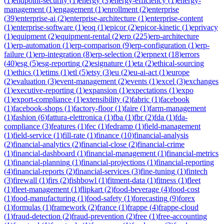
(
1
)
endpoint-security
(
1
)
energy
(
3
)
energy-efficiency
(
1
)
energy-
management
(
1
)
engagement
(
1
)
enrollment
(
2
)
enterprise
(
39
)
enterprise-ai
(
2
)
enterprise-architecture
(
1
)
enterprise-content
(
1
)
enterprise-software
(
1
)
eoq
(
1
)
epicor
(
2
)
epicor-kinetic
(
1
)
eprivacy
(
1
)
equipment
(
2
)
equipment-rental
(
2
)
erp
(
225
)
erp-architecture
(
1
)
erp-automation
(
1
)
erp-comparison
(
9
)
erp-configuration
(
1
)
erp-
failure
(
1
)
erp-integration
(
8
)
erp-selection
(
2
)
erpnext
(
18
)
errors
(
40
)
esg
(
5
)
esg-reporting
(
2
)
esignature
(
1
)
eta
(
2
)
ethical-sourcing
(
1
)
ethics
(
1
)
etims
(
1
)
etl
(
5
)
etsy
(
3
)
eu
(
2
)
eu-ai-act
(
1
)
europe
(
2
)
evaluation
(
3
)
event-management
(
2
)
events
(
1
)
excel
(
3
)
exchanges
(
1
)
executive-reporting
(
1
)
expansion
(
1
)
expectations
(
1
)
expo
(
1
)
export-compliance
(
1
)
extensibility
(
2
)
fabric
(
1
)
facebook
(
1
)
facebook-shops
(
1
)
factory-floor
(
1
)
faire
(
1
)
farm-management
(
1
)
fashion
(
6
)
fattura-elettronica
(
1
)
fba
(
1
)
fbr
(
2
)
fda
(
1
)
fda-
compliance
(
3
)
features
(
1
)
fec
(
1
)
fedramp
(
1
)
field-management
(
1
)
field-service
(
1
)
fill-rate
(
1
)
finance
(
10
)
financial-analysis
(
2
)
financial-analytics
(
2
)
financial-close
(
2
)
financial-crime
(
1
)
financial-dashboard
(
1
)
financial-management
(
1
)
financial-metrics
(
1
)
financial-planning
(
1
)
financial-projections
(
1
)
financial-reporting
(
4
)
financial-reports
(
2
)
financial-services
(
3
)
fine-tuning
(
1
)
fintech
(
3
)
firewall
(
1
)
firs
(
2
)
fishbowl
(
1
)
fitment-data
(
1
)
fitness
(
1
)
fleet
(
1
)
fleet-management
(
1
)
flipkart
(
2
)
food-beverage
(
4
)
food-cost
(
1
)
food-manufacturing
(
1
)
food-safety
(
1
)
forecasting
(
9
)
forex
(
1
)
formulas
(
1
)
framework
(
2
)
france
(
1
)
frappe
(
4
)
frappe-cloud
(
1
)
fraud-detection
(
2
)
fraud-prevention
(
2
)
free
(
1
)
free-accounting