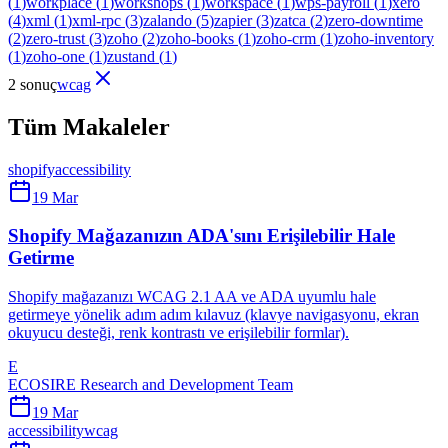
(
1
)
workplace
(
1
)
workshops
(
1
)
workspace
(
1
)
wps-payroll
(
1
)
xero
(
4
)
xml
(
1
)
xml-rpc
(
3
)
zalando
(
5
)
zapier
(
3
)
zatca
(
2
)
zero-downtime
(
2
)
zero-trust
(
3
)
zoho
(
2
)
zoho-books
(
1
)
zoho-crm
(
1
)
zoho-inventory
(
1
)
zoho-one
(
1
)
zustand
(
1
)
2 sonuç
wcag
Tüm Makaleler
shopify
accessibility
19 Mar
Shopify Mağazanızın ADA'sını Erişilebilir Hale
Getirme
Shopify mağazanızı WCAG 2.1 AA ve ADA uyumlu hale
getirmeye yönelik adım adım kılavuz (klavye navigasyonu, ekran
okuyucu desteği, renk kontrastı ve erişilebilir formlar).
E
ECOSIRE Research and Development Team
19 Mar
accessibility
wcag