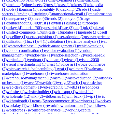
(
1
)
tiktok-shop
(
4
)
time-off
(
1
)
time-to-market
(
1
)
time-tracking
(
2
)
timeline
(
5
)
timesheets
(
2
)
tms
(
1
)
toast
(
1
)
tokens
(
3
)
tokopedia
(
1
)
tools
(
1
)
tourism
(
1
)
traceability
(
6
)
tracking
(
2
)
trade
(
1
)
trade-
secrets
(
1
)
trading
(
1
)
training
(
8
)
transactional-email
(
1
)
transformation
(
1
)
transparency
(
3
)
travel
(
3
)
trends
(
2
)
trendyol
(
1
)
triage
(
1
)
troubleshooting
(
40
)
trust
(
1
)
tryton
(
1
)
tuning
(
2
)
turborepo
(
1
)
turkey
(
4
)
tutorial
(
50
)
typescript
(
4
)
uae
(
3
)
uat
(
1
)
uk
(
2
)
uk-vat
(
1
)
unified-commerce
(
1
)
unit-tests
(
1
)
updates
(
1
)
upgrade
(
3
)
upsell
(
1
)
upselling
(
1
)
user-acquisition
(
1
)
user-adoption
(
2
)
user-experience
(
3
)
utilization
(
1
)
ux
(
1
)
v4
(
1
)
validation
(
1
)
variance-analysis
(
1
)
vat
(
16
)
vector-database
(
1
)
vehicle-management
(
1
)
vehicle-tracking
(
1
)
vendor-coordination
(
1
)
vendor-evaluation
(
1
)
vendor-
management
(
4
)
vendor-risk
(
1
)
vendor-selection
(
2
)
vercel-ai-sdk
(
1
)
vertical-ai
(
1
)
vertipaq
(
1
)
vietnam
(
1
)
views
(
1
)
vision-2030
(
1
)
visual-merchandising
(
1
)
vitest
(
1
)
voice-ai
(
1
)
voice-commerce
(
2
)
voice-search
(
1
)
vulnerability
(
1
)
waf
(
1
)
walmart
(
3
)
walmart-
marketplace
(
1
)
warehouse
(
13
)
warehouse-automation
(
2
)
warehouse-management
(
1
)
wasm
(
1
)
waste-reduction
(
2
)
watsonx-
orchestrate
(
1
)
wave
(
2
)
wayfair
(
2
)
wcag
(
2
)
web
(
1
)
web-design
(
2
)
web-development
(
1
)
web-scraping
(
1
)
web3
(
1
)
webhooks
(
7
)
website
(
1
)
website-builder
(
1
)
whatsapp
(
1
)
white-label
(
6
)
wholesale
(
12
)
wiki
(
2
)
wildberries
(
1
)
win-back
(
1
)
wip
(
1
)
wix
(
2
)
wkhtmltopdf
(
1
)
wms
(
5
)
woocommerce
(
8
)
wordpress
(
1
)
work-os
(
1
)
workday
(
1
)
workflow
(
9
)
workflow-automation
(
1
)
workflows
(
2
)
workforce
(
7
)
workforce-analytics
(
1
)
working-capital