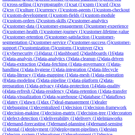
(
1
)
cross-selling
(
1
)
cryptography
(
1
)
csat
(
1
)
cspm
(
1
)
csrd
(
3
)
css
(
2
)
csv
(
1
)
culture
(
1
)
currency
(
1
)
custom-agents
(
1
)
custom-checkout
(
1
)
custom-development
(
1
)
custom-fields
(
1
)
custom-module
(
1
)
custom-orders
(
2
)
custom-skills
(
2
)
customer-analytics
(
2
)
customer-data
(
1
)
customer-engagement
(
3
)
customer-experience
(
5
)
customer-health
(
1
)
customer-journey
(
1
)
customer-lifetime-value
(
3
)
customer-retention
(
5
)
customer-satisfaction
(
1
)
customer-
segmentation
(
2
)
customer-service
(
7
)
customer-success
(
5
)
customer-
support
(
7
)
customization
(
5
)
customs
(
1
)
cutover
(
2
)
cx
(
1
)
cybersecurity
(
14
)
daraz
(
1
)
dashboard
(
2
)
dashboards
(
16
)
data
(
5
)
data-analysis
(
3
)
data-analytics
(
3
)
data-cleanup
(
2
)
data-driven
(
3
)
data-extraction
(
2
)
data-fetching
(
1
)
data-governance
(
1
)
data-
handling
(
1
)
data-hygiene
(
1
)
data-integration
(
2
)
data-lifecycle
(
1
)
data-literacy
(
1
)
data-mapping
(
1
)
data-mesh
(
1
)
data-migration
(
8
)
data-modeling
(
5
)
data-pipeline
(
1
)
data-platform
(
2
)
data-
preparation
(
1
)
data-privacy
(
4
)
data-protection
(
14
)
data-quality
(
4
)
data-refresh
(
2
)
data-residency
(
2
)
data-retention
(
1
)
data-transfer
(
4
)
data-visualization
(
5
)
data-warehouse
(
2
)
database
(
7
)
dataflows
(
1
)
datev
(
1
)
dawn
(
1
)
dax
(
7
)
deal-management
(
1
)
dealer
(
1
)
debugging
(
1
)
decentralized
(
1
)
decision
(
1
)
decision-framework
(
1
)
decision-making
(
1
)
decision-matrix
(
1
)
decision-tree
(
1
)
decorators
(
1
)
defect-detection
(
1
)
deliverability
(
1
)
delivery
(
1
)
delmiaworks
(
1
)
demand-forecasting
(
3
)
demand-planning
(
4
)
demand-sensing
(
1
)
dental
(
1
)
deployment
(
10
)
deployment-pipelines
(
1
)
design
(
2
)
design-system
(
1
)
developer
(
1
)
development
(
13
)
device-