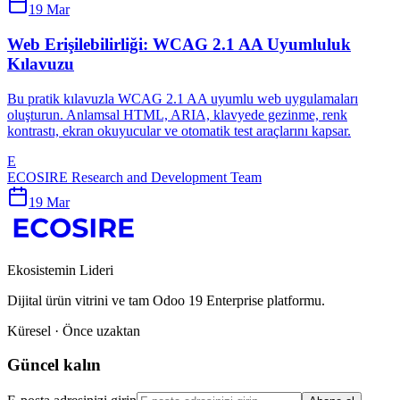
19 Mar
Web Erişilebilirliği: WCAG 2.1 AA Uyumluluk
Kılavuzu
Bu pratik kılavuzla WCAG 2.1 AA uyumlu web uygulamaları
oluşturun. Anlamsal HTML, ARIA, klavyede gezinme, renk
kontrastı, ekran okuyucular ve otomatik test araçlarını kapsar.
E
ECOSIRE Research and Development Team
19 Mar
Ekosistemin Lideri
Dijital ürün vitrini ve tam Odoo 19 Enterprise platformu.
Küresel · Önce uzaktan
Güncel kalın