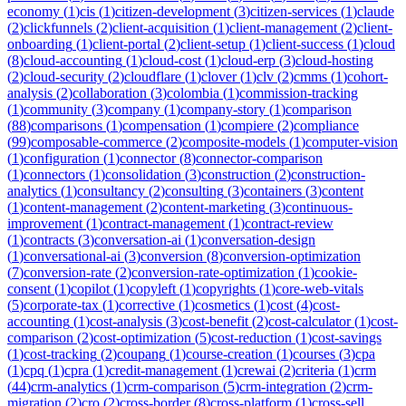
economy
(
1
)
cis
(
1
)
citizen-development
(
3
)
citizen-services
(
1
)
claude
(
2
)
clickfunnels
(
2
)
client-acquisition
(
1
)
client-management
(
2
)
client-
onboarding
(
1
)
client-portal
(
2
)
client-setup
(
1
)
client-success
(
1
)
cloud
(
8
)
cloud-accounting
(
1
)
cloud-cost
(
1
)
cloud-erp
(
3
)
cloud-hosting
(
2
)
cloud-security
(
2
)
cloudflare
(
1
)
clover
(
1
)
clv
(
2
)
cmms
(
1
)
cohort-
analysis
(
2
)
collaboration
(
3
)
colombia
(
1
)
commission-tracking
(
1
)
community
(
3
)
company
(
1
)
company-story
(
1
)
comparison
(
88
)
comparisons
(
1
)
compensation
(
1
)
compiere
(
2
)
compliance
(
99
)
composable-commerce
(
2
)
composite-models
(
1
)
computer-vision
(
1
)
configuration
(
1
)
connector
(
8
)
connector-comparison
(
1
)
connectors
(
1
)
consolidation
(
3
)
construction
(
2
)
construction-
analytics
(
1
)
consultancy
(
2
)
consulting
(
3
)
containers
(
3
)
content
(
1
)
content-management
(
2
)
content-marketing
(
3
)
continuous-
improvement
(
1
)
contract-management
(
1
)
contract-review
(
1
)
contracts
(
3
)
conversation-ai
(
1
)
conversation-design
(
1
)
conversational-ai
(
3
)
conversion
(
8
)
conversion-optimization
(
7
)
conversion-rate
(
2
)
conversion-rate-optimization
(
1
)
cookie-
consent
(
1
)
copilot
(
1
)
copyleft
(
1
)
copyrights
(
1
)
core-web-vitals
(
5
)
corporate-tax
(
1
)
corrective
(
1
)
cosmetics
(
1
)
cost
(
4
)
cost-
accounting
(
1
)
cost-analysis
(
3
)
cost-benefit
(
2
)
cost-calculator
(
1
)
cost-
comparison
(
2
)
cost-optimization
(
5
)
cost-reduction
(
1
)
cost-savings
(
1
)
cost-tracking
(
2
)
coupang
(
1
)
course-creation
(
1
)
courses
(
3
)
cpa
(
1
)
cpq
(
1
)
cpra
(
1
)
credit-management
(
1
)
crewai
(
2
)
criteria
(
1
)
crm
(
44
)
crm-analytics
(
1
)
crm-comparison
(
5
)
crm-integration
(
2
)
crm-
migration
(
2
)
cro
(
2
)
cross-border
(
8
)
cross-platform
(
1
)
cross-sell