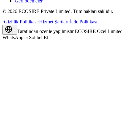
Geri ödemeler
©
2026
ECOSIRE Private Limited. Tüm hakları saklıdır.
·
Gizlilik Politikası
·
Hizmet Şartları
·
İade Politikası
Tarafından özenle yapılmıştır
ECOSIRE Özel Limited
tr
WhatsApp'ta Sohbet Et