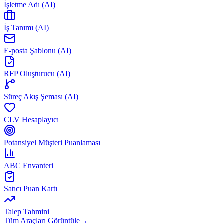
İşletme Adı (AI)
İş Tanımı (AI)
E-posta Şablonu (AI)
RFP Oluşturucu (AI)
Süreç Akış Şeması (AI)
CLV Hesaplayıcı
Potansiyel Müşteri Puanlaması
ABC Envanteri
Satıcı Puan Kartı
Talep Tahmini
Tüm Araçları Görüntüle
→