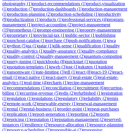
photography
(
1
)
product-recommendations
(
1
)
product-visualization
(
1
)
production
(
7
)
production-dashboards
(
1
)
production-management
(
1
)
production-planning
(
2
)
production-scheduling
(
1
)
productivity
(
9
)
productization
(
1
)
products
(
1
)
professional-services
(
4
)
program-
management
(
1
)
project-accounting
(
2
)
project-management
(
19
)
prometheus
(
1
)
prompt-engineering
(
1
)
property-management
(
5
)
proprietary
(
1
)
provincial-tax
(
1
)
public-sector
(
1
)
publishing
(
1
)
punchout-catalog
(
1
)
purchase
(
3
)
push-notifications
(
1
)
pwa
(
1
)
python
(
5
)
qa
(
1
)
qatar
(
1
)
qlik-sense
(
1
)
qualification
(
1
)
quality
(
3
)
quality-analytics
(
1
)
quality-assurance
(
1
)
quality-compliance
(
1
)
quality-control
(
2
)
quality-management
(
2
)
quantum-computing
(
1
)
query-tuning
(
1
)
quickbooks
(
8
)
quickstart
(
1
)
quotation
(
1
)
quotation-templates
(
1
)
qweb
(
3
)
rag
(
1
)
rakuten
(
1
)
ranking
(
1
)
ransomware
(
1
)
rate-limiting
(
3
)
rdl
(
1
)
react
(
8
)
react-19
(
2
)
react-
email
(
1
)
react-native
(
1
)
react-query
(
1
)
real-estate
(
5
)
real-estate-
analytics
(
1
)
real-time
(
4
)
recharts
(
1
)
recipe-management
(
1
)
recommendations
(
1
)
reconciliation
(
1
)
recruitment
(
6
)
recurring-
billing
(
1
)
recurring-revenue
(
5
)
redis
(
2
)
refurbished
(
1
)
registration
(
1
)
regulation
(
1
)
regulations
(
2
)
regulatory
(
3
)
reliability
(
2
)
remix
(
2
)
remote-work
(
2
)
renewable-energy
(
1
)
renewal-management
(
1
)
rental
(
3
)
rental-business
(
1
)
reorder-point
(
1
)
repeat-purchases
(
1
)
replication
(
1
)
report-generation
(
1
)
reporting
(
12
)
reports
(
3
)
repricing
(
1
)
reputation
(
1
)
reputation-management
(
2
)
reserved-
instances
(
1
)
resilience
(
2
)
resource-allocation
(
1
)
resource-planning
(
1
)
resource-scheduling
(
2
)
responsible-ai
(
2
)
responsive