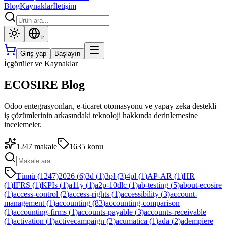
Blog
Kaynaklar
İletişim
tr
Giriş yap
Başlayın
İçgörüler ve Kaynaklar
ECOSIRE Blog
Odoo entegrasyonları, e-ticaret otomasyonu ve yapay zeka destekli
iş çözümlerinin arkasındaki teknoloji hakkında derinlemesine
incelemeler.
1247
makale
1635
konu
Tümü (1247)
2026
(
6
)
3d
(
1
)
3pl
(
3
)
4pl
(
1
)
AP-AR
(
1
)
HR
(
1
)
IFRS
(
1
)
KPIs
(
1
)
a11y
(
1
)
a2p-10dlc
(
1
)
ab-testing
(
5
)
about-ecosire
(
1
)
access-control
(
2
)
access-rights
(
1
)
accessibility
(
3
)
account-
management
(
1
)
accounting
(
83
)
accounting-comparison
(
1
)
accounting-firms
(
1
)
accounts-payable
(
3
)
accounts-receivable
(
1
)
activation
(
1
)
activecampaign
(
2
)
acumatica
(
1
)
ada
(
2
)
adempiere