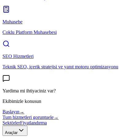
Muhasebe
Coklu Platform Muhasebesi
SEO Hizmetleri
Teknik SEO, içerik stratejisi ve yanıt motoru optimizasyonu
Yardima mi ihtiyaciniz var?
Ekibimizle konusun
Başlayın
→
Tum hizmetleri goruntuele
→
Sektörler
Fiyatlandırma
Araçlar