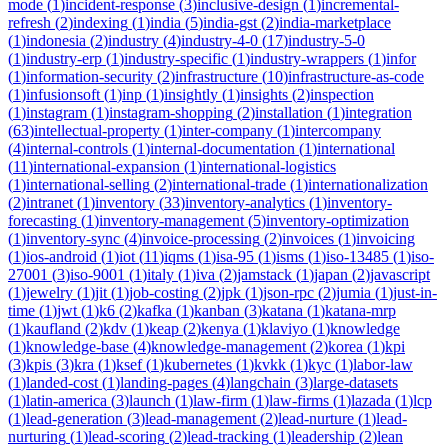
mode
(
1
)
incident-response
(
3
)
inclusive-design
(
1
)
incremental-
refresh
(
2
)
indexing
(
1
)
india
(
5
)
india-gst
(
2
)
india-marketplace
(
1
)
indonesia
(
2
)
industry
(
4
)
industry-4-0
(
17
)
industry-5-0
(
1
)
industry-erp
(
1
)
industry-specific
(
1
)
industry-wrappers
(
1
)
infor
(
1
)
information-security
(
2
)
infrastructure
(
10
)
infrastructure-as-code
(
1
)
infusionsoft
(
1
)
inp
(
1
)
insightly
(
1
)
insights
(
2
)
inspection
(
1
)
instagram
(
1
)
instagram-shopping
(
2
)
installation
(
1
)
integration
(
63
)
intellectual-property
(
1
)
inter-company
(
1
)
intercompany
(
4
)
internal-controls
(
1
)
internal-documentation
(
1
)
international
(
11
)
international-expansion
(
1
)
international-logistics
(
1
)
international-selling
(
2
)
international-trade
(
1
)
internationalization
(
2
)
intranet
(
1
)
inventory
(
33
)
inventory-analytics
(
1
)
inventory-
forecasting
(
1
)
inventory-management
(
5
)
inventory-optimization
(
1
)
inventory-sync
(
4
)
invoice-processing
(
2
)
invoices
(
1
)
invoicing
(
1
)
ios-android
(
1
)
iot
(
11
)
iqms
(
1
)
isa-95
(
1
)
isms
(
1
)
iso-13485
(
1
)
iso-
27001
(
3
)
iso-9001
(
1
)
italy
(
1
)
iva
(
2
)
jamstack
(
1
)
japan
(
2
)
javascript
(
1
)
jewelry
(
1
)
jit
(
1
)
job-costing
(
2
)
jpk
(
1
)
json-rpc
(
2
)
jumia
(
1
)
just-in-
time
(
1
)
jwt
(
1
)
k6
(
2
)
kafka
(
1
)
kanban
(
3
)
katana
(
1
)
katana-mrp
(
1
)
kaufland
(
2
)
kdv
(
1
)
keap
(
2
)
kenya
(
1
)
klaviyo
(
1
)
knowledge
(
1
)
knowledge-base
(
4
)
knowledge-management
(
2
)
korea
(
1
)
kpi
(
3
)
kpis
(
3
)
kra
(
1
)
ksef
(
1
)
kubernetes
(
1
)
kvkk
(
1
)
kyc
(
1
)
labor-law
(
1
)
landed-cost
(
1
)
landing-pages
(
4
)
langchain
(
3
)
large-datasets
(
1
)
latin-america
(
3
)
launch
(
1
)
law-firm
(
1
)
law-firms
(
1
)
lazada
(
1
)
lcp
(
1
)
lead-generation
(
3
)
lead-management
(
2
)
lead-nurture
(
1
)
lead-
nurturing
(
1
)
lead-scoring
(
2
)
lead-tracking
(
1
)
leadership
(
2
)
lean