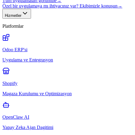
Tüm uygulamaları görüntüle
→
Özel bir uygulamaya mı ihtiyacınız var? Ekibimizle konuşun
→
Hizmetler
Platformlar
Odoo ERP'si
Uygulama ve Entegrasyon
Shopify
Magaza Kurulumu ve Optimizasyon
OpenClaw AI
Yapay Zeka Ajan Dagitimi