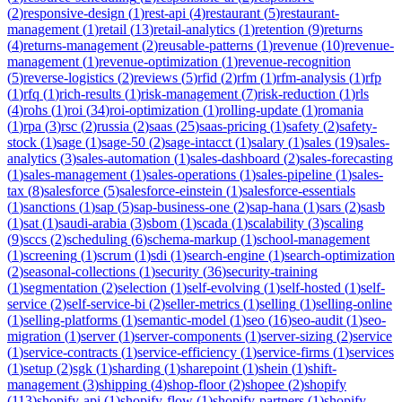
(
2
)
responsive-design
(
1
)
rest-api
(
4
)
restaurant
(
5
)
restaurant-
management
(
1
)
retail
(
13
)
retail-analytics
(
1
)
retention
(
9
)
returns
(
4
)
returns-management
(
2
)
reusable-patterns
(
1
)
revenue
(
10
)
revenue-
management
(
1
)
revenue-optimization
(
1
)
revenue-recognition
(
5
)
reverse-logistics
(
2
)
reviews
(
5
)
rfid
(
2
)
rfm
(
1
)
rfm-analysis
(
1
)
rfp
(
1
)
rfq
(
1
)
rich-results
(
1
)
risk-management
(
7
)
risk-reduction
(
1
)
rls
(
4
)
rohs
(
1
)
roi
(
34
)
roi-optimization
(
1
)
rolling-update
(
1
)
romania
(
1
)
rpa
(
3
)
rsc
(
2
)
russia
(
2
)
saas
(
25
)
saas-pricing
(
1
)
safety
(
2
)
safety-
stock
(
1
)
sage
(
1
)
sage-50
(
2
)
sage-intacct
(
1
)
salary
(
1
)
sales
(
19
)
sales-
analytics
(
3
)
sales-automation
(
1
)
sales-dashboard
(
2
)
sales-forecasting
(
1
)
sales-management
(
1
)
sales-operations
(
1
)
sales-pipeline
(
1
)
sales-
tax
(
8
)
salesforce
(
5
)
salesforce-einstein
(
1
)
salesforce-essentials
(
1
)
sanctions
(
1
)
sap
(
5
)
sap-business-one
(
2
)
sap-hana
(
1
)
sars
(
2
)
sasb
(
1
)
sat
(
1
)
saudi-arabia
(
3
)
sbom
(
1
)
scada
(
1
)
scalability
(
3
)
scaling
(
9
)
sccs
(
2
)
scheduling
(
6
)
schema-markup
(
1
)
school-management
(
1
)
screening
(
1
)
scrum
(
1
)
sdi
(
1
)
search-engine
(
1
)
search-optimization
(
2
)
seasonal-collections
(
1
)
security
(
36
)
security-training
(
1
)
segmentation
(
2
)
selection
(
1
)
self-evolving
(
1
)
self-hosted
(
1
)
self-
service
(
2
)
self-service-bi
(
2
)
seller-metrics
(
1
)
selling
(
1
)
selling-online
(
1
)
selling-platforms
(
1
)
semantic-model
(
1
)
seo
(
16
)
seo-audit
(
1
)
seo-
migration
(
1
)
server
(
1
)
server-components
(
1
)
server-sizing
(
2
)
service
(
1
)
service-contracts
(
1
)
service-efficiency
(
1
)
service-firms
(
1
)
services
(
1
)
setup
(
2
)
sgk
(
1
)
sharding
(
1
)
sharepoint
(
1
)
shein
(
1
)
shift-
management
(
3
)
shipping
(
4
)
shop-floor
(
2
)
shopee
(
2
)
shopify
(
113
)
shopify-api
(
1
)
shopify-flow
(
1
)
shopify-partners
(
1
)
shopify-