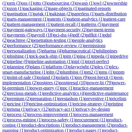
(
1
)
orm
(
3
)
oss
(
1
)
otto
(
3
)
outsourcing
(
3
)
owasp
(
1
)
owl
(
2
)
ownership
(
1
)
ozon
(
1
)
packaging
(
2
)
page-objects
(
1
)
paginated-reports
(
1
)
pagination
(
1
)
pajak
(
1
)
pakistan
(
2
)
paperless
(
1
)
parts-distribution
(
1
)
parts-management
(
1
)
patents
(
1
)
patient-analytics
(
1
)
patient-care
(
2
)
patient-management
(
1
)
patient-recall
(
1
)
patterns
(
5
)
payment
(
1
)
payment-gateways
(
1
)
payment-security
(
2
)
payment-terms
(
1
)
payments
(
5
)
payroll
(
18
)
pci-dss
(
4
)
pdf
(
2
)
pdfkit
(
1
)
pdpl
(
2
)
peachtree
(
2
)
penetration-testing
(
1
)
people-analytics
(
2
)
performance
(
25
)
performance-review
(
1
)
permissions
(
1
)
personalization
(
5
)
pharma
(
4
)
pharmaceutical
(
2
)
philippines
(
1
)
phishing
(
1
)
pick-pack-ship
(
1
)
pim
(
1
)
pipa
(
1
)
pipeda
(
1
)
pipedrive
(
2
)
pipeline
(
9
)
pipeline-automation
(
1
)
pipl
(
1
)
pixel-perfect
(
1
)
planning
(
9
)
plans
(
1
)
platform
(
3
)
playwright
(
2
)
plex
(
1
)
plex-
smart-manufacturing
(
1
)
plm
(
2
)
plumbing
(
1
)
pm2
(
1
)
pms
(
1
)
pnpm
(
1
)
point-of-sale
(
3
)
poland
(
3
)
polaris
(
1
)
pos
(
9
)
post-brexit
(
1
)
post-
implementation
(
2
)
postgres
(
2
)
postgresql
(
10
)
power-bi
(
79
)
power-
bi-premium
(
1
)
power-query
(
1
)
ppc
(
1
)
practice-management
(
2
)
precious-metals
(
1
)
predictive-analytics
(
4
)
predictive-maintenance
(
2
)
premium
(
2
)
preparation
(
1
)
prestashop
(
1
)
preventive
(
1
)
pricelists
(
1
)
pricing
(
19
)
pricing-optimization
(
1
)
pricing-strategy
(
3
)
printing
(
1
)
prisma
(
1
)
privacy
(
12
)
privacy-act
(
1
)
privacy-by-design
(
1
)
process
(
2
)
process-improvement
(
1
)
process-management
(
1
)
process-mining
(
1
)
process-safety
(
1
)
procurement
(
11
)
product-
costing
(
1
)
product-descriptions
(
1
)
product-management
(
2
)
product-
mapping
(
1
)
product-optimization
(
1
)
product-pages
(
1
)
product-