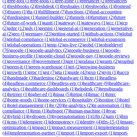
(
1
)
free-tool
(
1
)
free-tools
(
1
)
free-zone
(
1
)
freelancer
(
2
)
freelancers
(
1
)
freshbooks
(
2
)
freshdesk
(
1
)
freshsales
(
1
)
freshworks
(
1
)
frontend
(
3
)
fruugo
(
1
)
fta
(
1
)
fulfillment
(
7
)
functions
(
2
)
fund-accounting
(
2
)
fundraising
(
1
)
funnel-builder
(
2
)
funnels
(
4
)
furniture
(
2
)
future
(
3
)
future-of-work
(
1
)
gantt
(
1
)
gateway
(
1
)
gateways
(
1
)
gcc
(
1
)
gcp
(
2
)
gdpr
(
12
)
gds
(
1
)
gemini
(
1
)
general-ai
(
1
)
generation
(
1
)
generative-
ai
(
2
)
geo
(
1
)
germany
(
23
)
getting-started
(
1
)
github-actions
(
3
)
global
(
3
)
global-compliance
(
1
)
global-ecommerce
(
1
)
global-expansion
(
1
)
global-operations
(
1
)
gmp
(
2
)
go-live
(
2
)
gobd
(
1
)
gohighlevel
(
76
)
google
(
1
)
google-analytics
(
2
)
google-business
(
1
)
google-
business-profile
(
1
)
google-cloud
(
2
)
google-pay
(
1
)
google-reviews
(
1
)
governance
(
8
)
government
(
3
)
gpt
(
1
)
grafana
(
1
)
grants
(
2
)
graphql
(
3
)
green-it
(
1
)
green-warehouse
(
1
)
gri
(
2
)
growing-business
(
1
)
growth
(
1
)
grpc
(
1
)
gst
(
7
)
gta
(
1
)
guide
(
43
)
gxp
(
2
)
gym
(
1
)
haccp
(
2
)
handmade
(
3
)
hardening
(
2
)
hardware
(
1
)
hcm
(
1
)
headless
(
4
)
headless-commerce
(
3
)
headless-erp
(
1
)
healthcare
(
9
)
healthcare-
analytics
(
1
)
healthcare-dashboards
(
1
)
helpdesk
(
7
)
hepsiburada
(
1
)
hetzner
(
1
)
higher-ed
(
1
)
hipaa
(
5
)
hiring
(
4
)
hmac
(
1
)
hmrc
(
2
)
home-goods
(
1
)
home-services
(
1
)
hospitality
(
5
)
hosting
(
3
)
hotel
(
1
)
hotel-management
(
1
)
hr
(
20
)
hr-analytics
(
2
)
hr-automation
(
1
)
hr-
compliance
(
1
)
hrms
(
1
)
hubspot
(
7
)
human-machine
(
1
)
hvac
(
2
)
hybrid
(
1
)
hydrogen
(
3
)
hyperautomation
(
1
)
i18n
(
2
)
iam
(
1
)
ibm
(
1
)
icms
(
1
)
idempiere
(
1
)
idempotency
(
1
)
identity
(
4
)
ifrs-15
(
1
)
image-
optimization
(
1
)
impact
(
1
)
impact-measurement
(
1
)
implementation
(
44
)
implementation-partner
(
1
)
import
(
1
)
import-export
(
1
)
import-