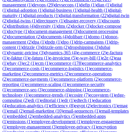
management
(
1
)
devops
(
29
)
devsecops
(
1
)
dgfip
(
1
)
dian
(
1
)
digital
(
1
)
digital-adoption
(
1
)
digital-business
(
1
)
digital-health
(
1
)
digital-
maturity
(
1
)
digital-products
(
1
)
digital-transformation
(
22
)
digital-twin
(
2
)
digital-twins
(
1
)
directquery
(
1
)
disaster-recovery
(
1
)
discounts
(
2
)
distribution
(
4
)
diversity
(
1
)
dms
(
2
)
docker
(
3
)
docker-compose
(
1
)
doctype
(
1
)
document-management
(
3
)
document-processing
(
2
)
documentation
(
2
)
documents
(
4
)
dolibarr
(
1
)
domo
(
1
)
donor-
management
(
2
)
dpa
(
1
)
dpdp
(
1
)
dpo
(
1
)
drip-campaigns
(
1
)
drip-
content
(
1
)
drizzle
(
3
)
drizzle-orm
(
2
)
dropshipping
(
3
)
dubai
(
1
)
dynamic-pricing
(
3
)
dynamics-365
(
4
)
e-commerce
(
2
)
e-factura
(
1
)
e-faktur
(
1
)
e-fatura
(
1
)
e-invoicing
(
5
)
e-way-bill
(
1
)
e2e
(
2
)
eaa
(
1
)
ebay
(
3
)
ec2
(
1
)
ecm
(
1
)
ecommerce
(
178
)
ecommerce-analytics
(
3
)
ecommerce-costs
(
1
)
ecommerce-logistics
(
1
)
ecommerce-
marketing
(
2
)
ecommerce-metrics
(
2
)
ecommerce-operations
(
2
)
ecommerce-payments
(
1
)
ecommerce-platform
(
2
)
ecommerce-
reporting
(
1
)
ecommerce-scaling
(
1
)
ecommerce-security
(
1
)
ecommerce-seo
(
3
)
ecommerce-shipping
(
1
)
ecommerce-
technology
(
1
)
ecommerce-trends
(
1
)
ecosire
(
7
)
ecosystem
(
1
)
edge-
computing
(
2
)
edi
(
1
)
editorial
(
1
)
edr
(
1
)
edtech
(
1
)
education
(
4
)
education-analytics
(
1
)
efficiency
(
8
)
egypt
(
2
)
electronics
(
1
)
emag
(
1
)
email
(
2
)
email-marketing
(
10
)
email-sequences
(
1
)
email-templates
(
1
)
embedded
(
2
)
embedded-analytics
(
5
)
embedded-apps
(
1
)
emissions
(
1
)
employee-development
(
1
)
employee-engagement
(
1
)
employee-management
(
3
)
employee-privacy
(
1
)
encryption