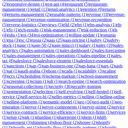
(
2
)
responsive-design
(
1
)
rest-api
(
4
)
restaurant
(
5
)
restaurant-
management
(
1
)
retail
(
13
)
retail-analytics
(
1
)
retention
(
9
)
returns
(
4
)
returns-management
(
2
)
reusable-patterns
(
1
)
revenue
(
10
)
revenue-
management
(
1
)
revenue-optimization
(
1
)
revenue-recognition
(
5
)
reverse-logistics
(
2
)
reviews
(
5
)
rfid
(
2
)
rfm
(
1
)
rfm-analysis
(
1
)
rfp
(
1
)
rfq
(
1
)
rich-results
(
1
)
risk-management
(
7
)
risk-reduction
(
1
)
rls
(
4
)
rohs
(
1
)
roi
(
34
)
roi-optimization
(
1
)
rolling-update
(
1
)
romania
(
1
)
rpa
(
3
)
rsc
(
2
)
russia
(
2
)
saas
(
25
)
saas-pricing
(
1
)
safety
(
2
)
safety-
stock
(
1
)
sage
(
1
)
sage-50
(
2
)
sage-intacct
(
1
)
salary
(
1
)
sales
(
19
)
sales-
analytics
(
3
)
sales-automation
(
1
)
sales-dashboard
(
2
)
sales-forecasting
(
1
)
sales-management
(
1
)
sales-operations
(
1
)
sales-pipeline
(
1
)
sales-
tax
(
8
)
salesforce
(
5
)
salesforce-einstein
(
1
)
salesforce-essentials
(
1
)
sanctions
(
1
)
sap
(
5
)
sap-business-one
(
2
)
sap-hana
(
1
)
sars
(
2
)
sasb
(
1
)
sat
(
1
)
saudi-arabia
(
3
)
sbom
(
1
)
scada
(
1
)
scalability
(
3
)
scaling
(
9
)
sccs
(
2
)
scheduling
(
6
)
schema-markup
(
1
)
school-management
(
1
)
screening
(
1
)
scrum
(
1
)
sdi
(
1
)
search-engine
(
1
)
search-optimization
(
2
)
seasonal-collections
(
1
)
security
(
36
)
security-training
(
1
)
segmentation
(
2
)
selection
(
1
)
self-evolving
(
1
)
self-hosted
(
1
)
self-
service
(
2
)
self-service-bi
(
2
)
seller-metrics
(
1
)
selling
(
1
)
selling-online
(
1
)
selling-platforms
(
1
)
semantic-model
(
1
)
seo
(
16
)
seo-audit
(
1
)
seo-
migration
(
1
)
server
(
1
)
server-components
(
1
)
server-sizing
(
2
)
service
(
1
)
service-contracts
(
1
)
service-efficiency
(
1
)
service-firms
(
1
)
services
(
1
)
setup
(
2
)
sgk
(
1
)
sharding
(
1
)
sharepoint
(
1
)
shein
(
1
)
shift-
management
(
3
)
shipping
(
4
)
shop-floor
(
2
)
shopee
(
2
)
shopify
(
113
)
shopify-api
(
1
)
shopify-flow
(
1
)
shopify-partners
(
1
)
shopify-