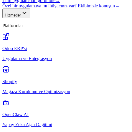
Tüm uygulamaları görüntüle
→
Özel bir uygulamaya mı ihtiyacınız var? Ekibimizle konuşun
→
Hizmetler
Platformlar
Odoo ERP'si
Uygulama ve Entegrasyon
Shopify
Magaza Kurulumu ve Optimizasyon
OpenClaw AI
Yapay Zeka Ajan Dagitimi