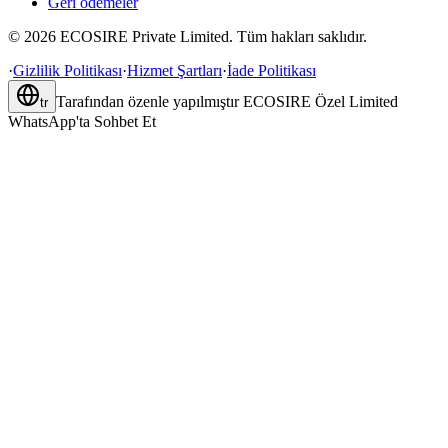
Geri ödemeler
©
2026
ECOSIRE Private Limited. Tüm hakları saklıdır.
·
Gizlilik Politikası
·
Hizmet Şartları
·
İade Politikası
Tarafından özenle yapılmıştır
ECOSIRE Özel Limited
tr
WhatsApp'ta Sohbet Et