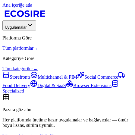
Ana içeriğe atla
Uygulamalar
Platforma Göre
Tüm platformlar
→
Kategoriye Göre
Tüm kategoriler
→
Storefronts
Multichannel & PIM
Social Commerce
Food Delivery
Digital & SaaS
Browser Extensions
Specialized
Pazara göz atın
Her platformda üretime hazır uygulamalar ve bağlayıcılar — ömür
boyu lisans, sürüm uyumlu.