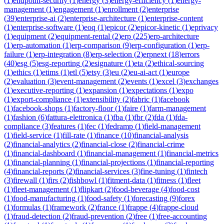
(
1
)
endpoint-security
(
1
)
energy
(
3
)
energy-efficiency
(
1
)
energy-
management
(
1
)
engagement
(
1
)
enrollment
(
2
)
enterprise
(
39
)
enterprise-ai
(
2
)
enterprise-architecture
(
1
)
enterprise-content
(
1
)
enterprise-software
(
1
)
eoq
(
1
)
epicor
(
2
)
epicor-kinetic
(
1
)
eprivacy
(
1
)
equipment
(
2
)
equipment-rental
(
2
)
erp
(
225
)
erp-architecture
(
1
)
erp-automation
(
1
)
erp-comparison
(
9
)
erp-configuration
(
1
)
erp-
failure
(
1
)
erp-integration
(
8
)
erp-selection
(
2
)
erpnext
(
18
)
errors
(
40
)
esg
(
5
)
esg-reporting
(
2
)
esignature
(
1
)
eta
(
2
)
ethical-sourcing
(
1
)
ethics
(
1
)
etims
(
1
)
etl
(
5
)
etsy
(
3
)
eu
(
2
)
eu-ai-act
(
1
)
europe
(
2
)
evaluation
(
3
)
event-management
(
2
)
events
(
1
)
excel
(
3
)
exchanges
(
1
)
executive-reporting
(
1
)
expansion
(
1
)
expectations
(
1
)
expo
(
1
)
export-compliance
(
1
)
extensibility
(
2
)
fabric
(
1
)
facebook
(
1
)
facebook-shops
(
1
)
factory-floor
(
1
)
faire
(
1
)
farm-management
(
1
)
fashion
(
6
)
fattura-elettronica
(
1
)
fba
(
1
)
fbr
(
2
)
fda
(
1
)
fda-
compliance
(
3
)
features
(
1
)
fec
(
1
)
fedramp
(
1
)
field-management
(
1
)
field-service
(
1
)
fill-rate
(
1
)
finance
(
10
)
financial-analysis
(
2
)
financial-analytics
(
2
)
financial-close
(
2
)
financial-crime
(
1
)
financial-dashboard
(
1
)
financial-management
(
1
)
financial-metrics
(
1
)
financial-planning
(
1
)
financial-projections
(
1
)
financial-reporting
(
4
)
financial-reports
(
2
)
financial-services
(
3
)
fine-tuning
(
1
)
fintech
(
3
)
firewall
(
1
)
firs
(
2
)
fishbowl
(
1
)
fitment-data
(
1
)
fitness
(
1
)
fleet
(
1
)
fleet-management
(
1
)
flipkart
(
2
)
food-beverage
(
4
)
food-cost
(
1
)
food-manufacturing
(
1
)
food-safety
(
1
)
forecasting
(
9
)
forex
(
1
)
formulas
(
1
)
framework
(
2
)
france
(
1
)
frappe
(
4
)
frappe-cloud
(
1
)
fraud-detection
(
2
)
fraud-prevention
(
2
)
free
(
1
)
free-accounting