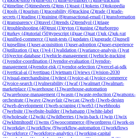
(
1
)
tiktok-shop
(
4
)
time-off
(
1
)
time-to-market
(
1
)
time-tracking
(
2
)
timeline
(
5
)
timesheets
(
2
)
tms
(
1
)
toast
(
1
)
tokens
(
3
)
tokopedia
(
1
)
tools
(
1
)
tourism
(
1
)
traceability
(
6
)
tracking
(
2
)
trade
(
1
)
trade-
secrets
(
1
)
trading
(
1
)
training
(
8
)
transactional-email
(
1
)
transformation
(
1
)
transparency
(
3
)
travel
(
3
)
trends
(
2
)
trendyol
(
1
)
triage
(
1
)
troubleshooting
(
40
)
trust
(
1
)
tryton
(
1
)
tuning
(
2
)
turborepo
(
1
)
turkey
(
4
)
tutorial
(
50
)
typescript
(
4
)
uae
(
3
)
uat
(
1
)
uk
(
2
)
uk-vat
(
1
)
unified-commerce
(
1
)
unit-tests
(
1
)
updates
(
1
)
upgrade
(
3
)
upsell
(
1
)
upselling
(
1
)
user-acquisition
(
1
)
user-adoption
(
2
)
user-experience
(
3
)
utilization
(
1
)
ux
(
1
)
v4
(
1
)
validation
(
1
)
variance-analysis
(
1
)
vat
(
16
)
vector-database
(
1
)
vehicle-management
(
1
)
vehicle-tracking
(
1
)
vendor-coordination
(
1
)
vendor-evaluation
(
1
)
vendor-
management
(
4
)
vendor-risk
(
1
)
vendor-selection
(
2
)
vercel-ai-sdk
(
1
)
vertical-ai
(
1
)
vertipaq
(
1
)
vietnam
(
1
)
views
(
1
)
vision-2030
(
1
)
visual-merchandising
(
1
)
vitest
(
1
)
voice-ai
(
1
)
voice-commerce
(
2
)
voice-search
(
1
)
vulnerability
(
1
)
waf
(
1
)
walmart
(
3
)
walmart-
marketplace
(
1
)
warehouse
(
13
)
warehouse-automation
(
2
)
warehouse-management
(
1
)
wasm
(
1
)
waste-reduction
(
2
)
watsonx-
orchestrate
(
1
)
wave
(
2
)
wayfair
(
2
)
wcag
(
2
)
web
(
1
)
web-design
(
2
)
web-development
(
1
)
web-scraping
(
1
)
web3
(
1
)
webhooks
(
7
)
website
(
1
)
website-builder
(
1
)
whatsapp
(
1
)
white-label
(
6
)
wholesale
(
12
)
wiki
(
2
)
wildberries
(
1
)
win-back
(
1
)
wip
(
1
)
wix
(
2
)
wkhtmltopdf
(
1
)
wms
(
5
)
woocommerce
(
8
)
wordpress
(
1
)
work-os
(
1
)
workday
(
1
)
workflow
(
9
)
workflow-automation
(
1
)
workflows
(
2
)
workforce
(
7
)
workforce-analytics
(
1
)
working-capital