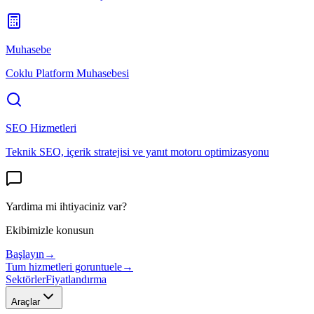
Muhasebe
Coklu Platform Muhasebesi
SEO Hizmetleri
Teknik SEO, içerik stratejisi ve yanıt motoru optimizasyonu
Yardima mi ihtiyaciniz var?
Ekibimizle konusun
Başlayın
→
Tum hizmetleri goruntuele
→
Sektörler
Fiyatlandırma
Araçlar