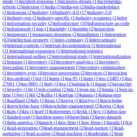
mode
(
1
)
incident-response
(
3
)
inclusive-design
(
1
)
incremental-
refresh
(
2
)
indexing
(
1
)
india
(
5
)
india-gst
(
2
)
india-marketplace
(
1
)
indonesia
(
2
)
industry
(
4
)
industry-4-0
(
17
)
industry-5-0
(
1
)
industry-erp
(
1
)
industry-specific
(
1
)
industry-wrappers
(
1
)
infor
(
1
)
information-security
(
2
)
infrastructure
(
10
)
infrastructure-as-code
(
1
)
infusionsoft
(
1
)
inp
(
1
)
insightly
(
1
)
insights
(
2
)
inspection
(
1
)
instagram
(
1
)
instagram-shopping
(
2
)
installation
(
1
)
integration
(
63
)
intellectual-property
(
1
)
inter-company
(
1
)
intercompany
(
4
)
internal-controls
(
1
)
internal-documentation
(
1
)
international
(
11
)
international-expansion
(
1
)
international-logistics
(
1
)
international-selling
(
2
)
international-trade
(
1
)
internationalization
(
2
)
intranet
(
1
)
inventory
(
33
)
inventory-analytics
(
1
)
inventory-
forecasting
(
1
)
inventory-management
(
5
)
inventory-optimization
(
1
)
inventory-sync
(
4
)
invoice-processing
(
2
)
invoices
(
1
)
invoicing
(
1
)
ios-android
(
1
)
iot
(
11
)
iqms
(
1
)
isa-95
(
1
)
isms
(
1
)
iso-13485
(
1
)
iso-
27001
(
3
)
iso-9001
(
1
)
italy
(
1
)
iva
(
2
)
jamstack
(
1
)
japan
(
2
)
javascript
(
1
)
jewelry
(
1
)
jit
(
1
)
job-costing
(
2
)
jpk
(
1
)
json-rpc
(
2
)
jumia
(
1
)
just-in-
time
(
1
)
jwt
(
1
)
k6
(
2
)
kafka
(
1
)
kanban
(
3
)
katana
(
1
)
katana-mrp
(
1
)
kaufland
(
2
)
kdv
(
1
)
keap
(
2
)
kenya
(
1
)
klaviyo
(
1
)
knowledge
(
1
)
knowledge-base
(
4
)
knowledge-management
(
2
)
korea
(
1
)
kpi
(
3
)
kpis
(
3
)
kra
(
1
)
ksef
(
1
)
kubernetes
(
1
)
kvkk
(
1
)
kyc
(
1
)
labor-law
(
1
)
landed-cost
(
1
)
landing-pages
(
4
)
langchain
(
3
)
large-datasets
(
1
)
latin-america
(
3
)
launch
(
1
)
law-firm
(
1
)
law-firms
(
1
)
lazada
(
1
)
lcp
(
1
)
lead-generation
(
3
)
lead-management
(
2
)
lead-nurture
(
1
)
lead-
nurturing
(
1
)
lead-scoring
(
2
)
lead-tracking
(
1
)
leadership
(
2
)
lean