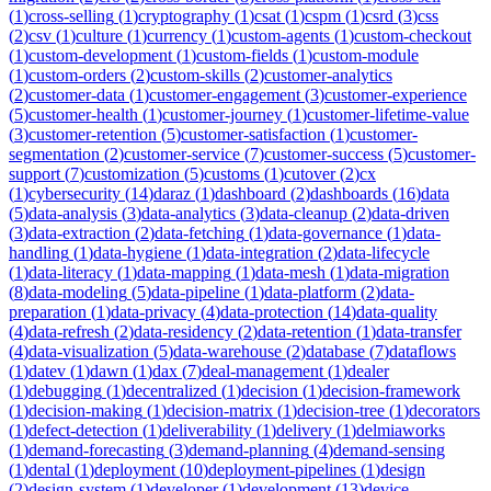
(
1
)
cross-selling
(
1
)
cryptography
(
1
)
csat
(
1
)
cspm
(
1
)
csrd
(
3
)
css
(
2
)
csv
(
1
)
culture
(
1
)
currency
(
1
)
custom-agents
(
1
)
custom-checkout
(
1
)
custom-development
(
1
)
custom-fields
(
1
)
custom-module
(
1
)
custom-orders
(
2
)
custom-skills
(
2
)
customer-analytics
(
2
)
customer-data
(
1
)
customer-engagement
(
3
)
customer-experience
(
5
)
customer-health
(
1
)
customer-journey
(
1
)
customer-lifetime-value
(
3
)
customer-retention
(
5
)
customer-satisfaction
(
1
)
customer-
segmentation
(
2
)
customer-service
(
7
)
customer-success
(
5
)
customer-
support
(
7
)
customization
(
5
)
customs
(
1
)
cutover
(
2
)
cx
(
1
)
cybersecurity
(
14
)
daraz
(
1
)
dashboard
(
2
)
dashboards
(
16
)
data
(
5
)
data-analysis
(
3
)
data-analytics
(
3
)
data-cleanup
(
2
)
data-driven
(
3
)
data-extraction
(
2
)
data-fetching
(
1
)
data-governance
(
1
)
data-
handling
(
1
)
data-hygiene
(
1
)
data-integration
(
2
)
data-lifecycle
(
1
)
data-literacy
(
1
)
data-mapping
(
1
)
data-mesh
(
1
)
data-migration
(
8
)
data-modeling
(
5
)
data-pipeline
(
1
)
data-platform
(
2
)
data-
preparation
(
1
)
data-privacy
(
4
)
data-protection
(
14
)
data-quality
(
4
)
data-refresh
(
2
)
data-residency
(
2
)
data-retention
(
1
)
data-transfer
(
4
)
data-visualization
(
5
)
data-warehouse
(
2
)
database
(
7
)
dataflows
(
1
)
datev
(
1
)
dawn
(
1
)
dax
(
7
)
deal-management
(
1
)
dealer
(
1
)
debugging
(
1
)
decentralized
(
1
)
decision
(
1
)
decision-framework
(
1
)
decision-making
(
1
)
decision-matrix
(
1
)
decision-tree
(
1
)
decorators
(
1
)
defect-detection
(
1
)
deliverability
(
1
)
delivery
(
1
)
delmiaworks
(
1
)
demand-forecasting
(
3
)
demand-planning
(
4
)
demand-sensing
(
1
)
dental
(
1
)
deployment
(
10
)
deployment-pipelines
(
1
)
design
(
2
)
design-system
(
1
)
developer
(
1
)
development
(
13
)
device-