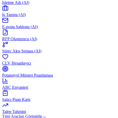
İşletme Adı (AI)
İş Tanımı (AI)
E-posta Şablonu (AI)
RFP Oluşturucu (AI)
Süreç Akış Şeması (AI)
CLV Hesaplayıcı
Potansiyel Müşteri Puanlaması
ABC Envanteri
Satıcı Puan Kartı
Talep Tahmini
Tüm Araçları Görüntüle
→