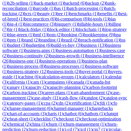
(
1
)
b2b-selling
(
1
)
back-market
(
1
)
backend
(
6
)
backup
(
2
)
bank-
reconciliation
(
1
)
barcode
(
1
)
bas
(
1
)
batch-processing
(
1
)
batch-
tracking
(
2
)
bcrs
(
1
)
beauty
(
1
)
bee
(
1
)
benchmarks
(
1
)
benefits
(
1
)
best-
of-breed
(
1
)
best-practices
(
6
)
bi-comparison
(
8
)
bi-tools
(
1
)
bias
(
1
)
big-4
(
1
)
bigcommerce
(
3
)
bigquery
(
1
)
billable-hours
(
1
)
billing
(
7
)
bir
(
1
)
black-friday
(
1
)
block-editor
(
1
)
blockchain
(
1
)
blog-strategy
(
1
)
blue-green
(
1
)
bmf
(
1
)
bom
(
2
)
booking
(
5
)
bookkeeping
(
9
)
bpa
(
1
)
bpm
(
1
)
brand
(
2
)
branding
(
1
)
brazil
(
2
)
breach-notification
(
1
)
bss
(
1
)
budget
(
3
)
budgeting
(
6
)
build-vs-buy
(
3
)
business
(
13
)
business
software
(
1
)
business-apps
(
1
)
business-automation
(
1
)
business-case
(
2
)
business-continuity
(
2
)
business-growth
(
1
)
business-intelligence
(
26
)
business-one
(
1
)
business-operations
(
1
)
business-plan
(
1
)
business-process
(
8
)
business-processes
(
1
)
business-software
(
1
)
business-strategy
(
12
)
business-tools
(
2
)
buyer-portal
(
1
)
buyers-
guide
(
1
)
caching
(
6
)
calculation-groups
(
1
)
calculators
(
1
)
calendar
(
3
)
california
(
1
)
cam
(
1
)
campaigns
(
4
)
canada
(
1
)
canada-hst
(
1
)
canary
(
1
)
capacity
(
2
)
capacity-planning
(
2
)
carbon-footprint
(
2
)
carbon-tracking
(
3
)
career-plans
(
1
)
cart-abandonment
(
2
)
case-
management
(
2
)
case-study
(
11
)
cash-flow
(
4
)
catalog
(
2
)
catalog-sync
(
1
)
category-pages
(
1
)
ccpa
(
2
)
cdn
(
2
)
certification
(
2
)
cfdi
(
1
)
cfo
(
2
)
change-management
(
6
)
channel-manager
(
1
)
chargebacks
(
1
)
chart-of-accounts
(
3
)
charts
(
1
)
chatbot
(
6
)
chatbots
(
1
)
chatgpt
(
2
)
cheat-sheet
(
1
)
checklist
(
7
)
checkout
(
2
)
checkout-optimization
(
2
)
chemical
(
2
)
china
(
1
)
churn
(
1
)
churn-management
(
1
)
churn-
prediction
(
2
)
churn-reduction
(
1
)
ci-cd
(
7
)
cicd
(
1
)
cin7
(
1
)
circular-