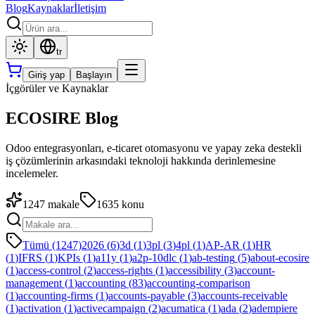
Blog
Kaynaklar
İletişim
tr
Giriş yap
Başlayın
İçgörüler ve Kaynaklar
ECOSIRE Blog
Odoo entegrasyonları, e-ticaret otomasyonu ve yapay zeka destekli
iş çözümlerinin arkasındaki teknoloji hakkında derinlemesine
incelemeler.
1247
makale
1635
konu
Tümü (1247)
2026
(
6
)
3d
(
1
)
3pl
(
3
)
4pl
(
1
)
AP-AR
(
1
)
HR
(
1
)
IFRS
(
1
)
KPIs
(
1
)
a11y
(
1
)
a2p-10dlc
(
1
)
ab-testing
(
5
)
about-ecosire
(
1
)
access-control
(
2
)
access-rights
(
1
)
accessibility
(
3
)
account-
management
(
1
)
accounting
(
83
)
accounting-comparison
(
1
)
accounting-firms
(
1
)
accounts-payable
(
3
)
accounts-receivable
(
1
)
activation
(
1
)
activecampaign
(
2
)
acumatica
(
1
)
ada
(
2
)
adempiere