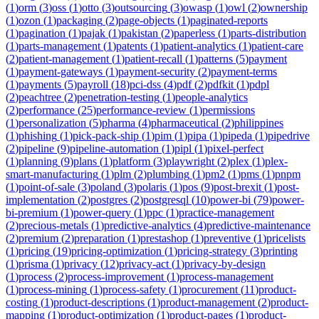
(
1
)
orm
(
3
)
oss
(
1
)
otto
(
3
)
outsourcing
(
3
)
owasp
(
1
)
owl
(
2
)
ownership
(
1
)
ozon
(
1
)
packaging
(
2
)
page-objects
(
1
)
paginated-reports
(
1
)
pagination
(
1
)
pajak
(
1
)
pakistan
(
2
)
paperless
(
1
)
parts-distribution
(
1
)
parts-management
(
1
)
patents
(
1
)
patient-analytics
(
1
)
patient-care
(
2
)
patient-management
(
1
)
patient-recall
(
1
)
patterns
(
5
)
payment
(
1
)
payment-gateways
(
1
)
payment-security
(
2
)
payment-terms
(
1
)
payments
(
5
)
payroll
(
18
)
pci-dss
(
4
)
pdf
(
2
)
pdfkit
(
1
)
pdpl
(
2
)
peachtree
(
2
)
penetration-testing
(
1
)
people-analytics
(
2
)
performance
(
25
)
performance-review
(
1
)
permissions
(
1
)
personalization
(
5
)
pharma
(
4
)
pharmaceutical
(
2
)
philippines
(
1
)
phishing
(
1
)
pick-pack-ship
(
1
)
pim
(
1
)
pipa
(
1
)
pipeda
(
1
)
pipedrive
(
2
)
pipeline
(
9
)
pipeline-automation
(
1
)
pipl
(
1
)
pixel-perfect
(
1
)
planning
(
9
)
plans
(
1
)
platform
(
3
)
playwright
(
2
)
plex
(
1
)
plex-
smart-manufacturing
(
1
)
plm
(
2
)
plumbing
(
1
)
pm2
(
1
)
pms
(
1
)
pnpm
(
1
)
point-of-sale
(
3
)
poland
(
3
)
polaris
(
1
)
pos
(
9
)
post-brexit
(
1
)
post-
implementation
(
2
)
postgres
(
2
)
postgresql
(
10
)
power-bi
(
79
)
power-
bi-premium
(
1
)
power-query
(
1
)
ppc
(
1
)
practice-management
(
2
)
precious-metals
(
1
)
predictive-analytics
(
4
)
predictive-maintenance
(
2
)
premium
(
2
)
preparation
(
1
)
prestashop
(
1
)
preventive
(
1
)
pricelists
(
1
)
pricing
(
19
)
pricing-optimization
(
1
)
pricing-strategy
(
3
)
printing
(
1
)
prisma
(
1
)
privacy
(
12
)
privacy-act
(
1
)
privacy-by-design
(
1
)
process
(
2
)
process-improvement
(
1
)
process-management
(
1
)
process-mining
(
1
)
process-safety
(
1
)
procurement
(
11
)
product-
costing
(
1
)
product-descriptions
(
1
)
product-management
(
2
)
product-
mapping
(
1
)
product-optimization
(
1
)
product-pages
(
1
)
product-