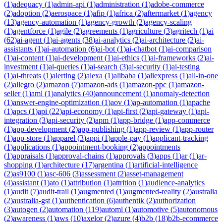
(
1
)
adequacy
(
1
)
admin-api
(
1
)
administration
(
1
)
adobe-commerce
(
2
)
adoption
(
2
)
aerospace
(
1
)
afip
(
1
)
africa
(
2
)
aftermarket
(
1
)
agency
(
13
)
agency-automation
(
1
)
agency-growth
(
2
)
agency-scaling
(
1
)
agentforce
(
1
)
agile
(
2
)
agreements
(
1
)
agriculture
(
3
)
agritech
(
1
)
ai
(
62
)
ai-agent
(
1
)
ai-agents
(
38
)
ai-analytics
(
2
)
ai-architecture
(
2
)
ai-
assistants
(
1
)
ai-automation
(
6
)
ai-bot
(
1
)
ai-chatbot
(
1
)
ai-comparison
(
1
)
ai-content
(
1
)
ai-development
(
1
)
ai-ethics
(
1
)
ai-frameworks
(
2
)
ai-
investment
(
1
)
ai-queries
(
1
)
ai-search
(
3
)
ai-security
(
1
)
ai-testing
(
1
)
ai-threats
(
1
)
alerting
(
2
)
alexa
(
1
)
alibaba
(
1
)
aliexpress
(
1
)
all-in-one
(
2
)
allegro
(
2
)
amazon
(
7
)
amazon-ads
(
1
)
amazon-ppc
(
1
)
amazon-
seller
(
1
)
aml
(
1
)
analytics
(
40
)
announcement
(
1
)
anomaly-detection
(
1
)
answer-engine-optimization
(
1
)
aov
(
1
)
ap-automation
(
1
)
apache
(
1
)
apcs
(
1
)
api
(
22
)
api-economy
(
1
)
api-first
(
2
)
api-gateway
(
1
)
api-
integration
(
3
)
api-security
(
2
)
apm
(
1
)
app-bridge
(
1
)
app-commerce
(
1
)
app-development
(
2
)
app-publishing
(
1
)
app-review
(
1
)
app-router
(
1
)
app-store
(
1
)
apparel
(
3
)
appi
(
1
)
apple-pay
(
1
)
applicant-tracking
(
1
)
applications
(
1
)
appointment-booking
(
2
)
appointments
(
1
)
appraisals
(
1
)
approval-chains
(
1
)
approvals
(
3
)
apps
(
1
)
ar
(
1
)
ar-
shopping
(
1
)
architecture
(
17
)
argentina
(
1
)
artificial-intelligence
(
2
)
as9100
(
1
)
asc-606
(
3
)
assessment
(
2
)
asset-management
(
4
)
assistant
(
1
)
ato
(
1
)
attribution
(
1
)
attrition
(
1
)
audience-analytics
(
1
)
audit
(
7
)
audit-trail
(
1
)
augmented
(
1
)
augmented-reality
(
2
)
australia
(
2
)
australia-gst
(
1
)
authentication
(
6
)
authentik
(
2
)
authorization
(
3
)
autogen
(
2
)
automation
(
119
)
automl
(
1
)
automotive
(
5
)
autonomous
(
2
)
awareness
(
1
)
aws
(
10
)
axelor
(
2
)
azure
(
4
)
b2b
(
18
)
b2b-ecommerce