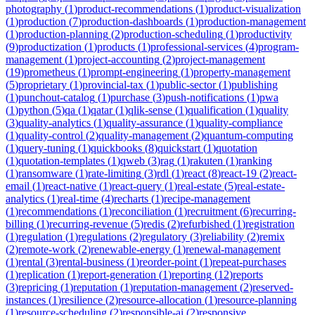
photography
(
1
)
product-recommendations
(
1
)
product-visualization
(
1
)
production
(
7
)
production-dashboards
(
1
)
production-management
(
1
)
production-planning
(
2
)
production-scheduling
(
1
)
productivity
(
9
)
productization
(
1
)
products
(
1
)
professional-services
(
4
)
program-
management
(
1
)
project-accounting
(
2
)
project-management
(
19
)
prometheus
(
1
)
prompt-engineering
(
1
)
property-management
(
5
)
proprietary
(
1
)
provincial-tax
(
1
)
public-sector
(
1
)
publishing
(
1
)
punchout-catalog
(
1
)
purchase
(
3
)
push-notifications
(
1
)
pwa
(
1
)
python
(
5
)
qa
(
1
)
qatar
(
1
)
qlik-sense
(
1
)
qualification
(
1
)
quality
(
3
)
quality-analytics
(
1
)
quality-assurance
(
1
)
quality-compliance
(
1
)
quality-control
(
2
)
quality-management
(
2
)
quantum-computing
(
1
)
query-tuning
(
1
)
quickbooks
(
8
)
quickstart
(
1
)
quotation
(
1
)
quotation-templates
(
1
)
qweb
(
3
)
rag
(
1
)
rakuten
(
1
)
ranking
(
1
)
ransomware
(
1
)
rate-limiting
(
3
)
rdl
(
1
)
react
(
8
)
react-19
(
2
)
react-
email
(
1
)
react-native
(
1
)
react-query
(
1
)
real-estate
(
5
)
real-estate-
analytics
(
1
)
real-time
(
4
)
recharts
(
1
)
recipe-management
(
1
)
recommendations
(
1
)
reconciliation
(
1
)
recruitment
(
6
)
recurring-
billing
(
1
)
recurring-revenue
(
5
)
redis
(
2
)
refurbished
(
1
)
registration
(
1
)
regulation
(
1
)
regulations
(
2
)
regulatory
(
3
)
reliability
(
2
)
remix
(
2
)
remote-work
(
2
)
renewable-energy
(
1
)
renewal-management
(
1
)
rental
(
3
)
rental-business
(
1
)
reorder-point
(
1
)
repeat-purchases
(
1
)
replication
(
1
)
report-generation
(
1
)
reporting
(
12
)
reports
(
3
)
repricing
(
1
)
reputation
(
1
)
reputation-management
(
2
)
reserved-
instances
(
1
)
resilience
(
2
)
resource-allocation
(
1
)
resource-planning
(
1
)
resource-scheduling
(
2
)
responsible-ai
(
2
)
responsive