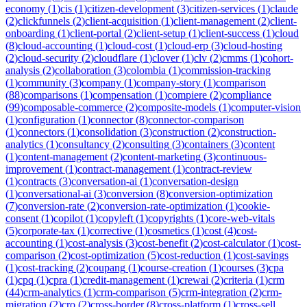
economy
(
1
)
cis
(
1
)
citizen-development
(
3
)
citizen-services
(
1
)
claude
(
2
)
clickfunnels
(
2
)
client-acquisition
(
1
)
client-management
(
2
)
client-
onboarding
(
1
)
client-portal
(
2
)
client-setup
(
1
)
client-success
(
1
)
cloud
(
8
)
cloud-accounting
(
1
)
cloud-cost
(
1
)
cloud-erp
(
3
)
cloud-hosting
(
2
)
cloud-security
(
2
)
cloudflare
(
1
)
clover
(
1
)
clv
(
2
)
cmms
(
1
)
cohort-
analysis
(
2
)
collaboration
(
3
)
colombia
(
1
)
commission-tracking
(
1
)
community
(
3
)
company
(
1
)
company-story
(
1
)
comparison
(
88
)
comparisons
(
1
)
compensation
(
1
)
compiere
(
2
)
compliance
(
99
)
composable-commerce
(
2
)
composite-models
(
1
)
computer-vision
(
1
)
configuration
(
1
)
connector
(
8
)
connector-comparison
(
1
)
connectors
(
1
)
consolidation
(
3
)
construction
(
2
)
construction-
analytics
(
1
)
consultancy
(
2
)
consulting
(
3
)
containers
(
3
)
content
(
1
)
content-management
(
2
)
content-marketing
(
3
)
continuous-
improvement
(
1
)
contract-management
(
1
)
contract-review
(
1
)
contracts
(
3
)
conversation-ai
(
1
)
conversation-design
(
1
)
conversational-ai
(
3
)
conversion
(
8
)
conversion-optimization
(
7
)
conversion-rate
(
2
)
conversion-rate-optimization
(
1
)
cookie-
consent
(
1
)
copilot
(
1
)
copyleft
(
1
)
copyrights
(
1
)
core-web-vitals
(
5
)
corporate-tax
(
1
)
corrective
(
1
)
cosmetics
(
1
)
cost
(
4
)
cost-
accounting
(
1
)
cost-analysis
(
3
)
cost-benefit
(
2
)
cost-calculator
(
1
)
cost-
comparison
(
2
)
cost-optimization
(
5
)
cost-reduction
(
1
)
cost-savings
(
1
)
cost-tracking
(
2
)
coupang
(
1
)
course-creation
(
1
)
courses
(
3
)
cpa
(
1
)
cpq
(
1
)
cpra
(
1
)
credit-management
(
1
)
crewai
(
2
)
criteria
(
1
)
crm
(
44
)
crm-analytics
(
1
)
crm-comparison
(
5
)
crm-integration
(
2
)
crm-
migration
(
2
)
cro
(
2
)
cross-border
(
8
)
cross-platform
(
1
)
cross-sell