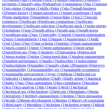
payments
(
1
)
shopify-plus
(
8
)
shopifyql
(
1
)
simulation
(
3
)
sis
(
1
)
sisense
(
1
)
six-sigma
(
1
)
sizing
(
1
)
skills
(
4
)
sku
(
1
)
sla
(
5
)
small-business
(
10
)
smart-factory
(
1
)
smart-narratives
(
1
)
smart-warehouse
(
1
)
smb
(
9
)
sms-marketing
(
5
)
snapshots
(
1
)
snowflake
(
1
)
soc2
(
5
)
social-
commerce
(
5
)
software
(
4
)
software-comparison
(
1
)
software-
development
(
1
)
software-selection
(
2
)
software-stack
(
1
)
solar-energy
(
1
)
solutions
(
1
)
sop
(
2
)
south-africa
(
3
)
south-asia
(
1
)
south-korea
(
1
)
southeast-asia
(
2
)
spc
(
1
)
specialty
(
1
)
speed
(
1
)
speed-optimization
(
2
)
spot
(
1
)
spreadsheets
(
1
)
sql
(
2
)
square
(
1
)
squarespace
(
1
)
ssdlc
(
1
)
ssl
(
2
)
sso
(
2
)
sst
(
1
)
star-schema
(
2
)
startup
(
2
)
state-management
(
1
)
stock-control
(
1
)
store
(
1
)
store-optimization
(
1
)
store-setup
(
2
)
storefront-api
(
3
)
stp
(
1
)
strategy
(
35
)
streaming
(
4
)
stress-test
(
1
)
stress-testing
(
1
)
stripe
(
3
)
structured-data
(
1
)
student-management
(
2
)
student-performance
(
1
)
studio
(
3
)
subscriber
(
1
)
subscription
(
2
)
subscriptions
(
6
)
supplier
(
1
)
supply-chain
(
28
)
support
(
6
)
surveys
(
1
)
sustainability
(
14
)
sustainability-roi
(
1
)
sustainable-ecommerce
(
1
)
sustainable-procurement
(
1
)
sync
(
1
)
tableau
(
3
)
tailwind-css
(
1
)
takealot
(
1
)
talent-acquisition
(
2
)
tally
(
4
)
tally-prime
(
1
)
tanstack
(
1
)
tasks
(
1
)
tax
(
5
)
tax-automation
(
2
)
tax-compliance
(
3
)
taxation
(
1
)
tco
(
5
)
tco-analysis
(
1
)
tds
(
1
)
team
(
1
)
tech
(
1
)
technical
(
1
)
technical-seo
(
4
)
technology
(
2
)
telecom
(
3
)
templates
(
3
)
temu
(
1
)
terraform
(
1
)
territory-management
(
1
)
testing
(
7
)
text-messaging
(
1
)
textile
(
2
)
theme-development
(
2
)
themes
(
1
)
theory-of-constraints
(
1
)
third-party
(
1
)
throttling
(
1
)
ticketing
(
1
)
ticketing-system
(
1
)
tiktok