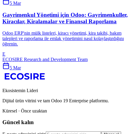
5 Mar
Gayrimenkul Yönetimi için Odoo: Gayrimenkuller,
Kiracılar, Kiralamalar ve Finansal Raporlama
Odoo ERP'nin mülk listeleri, kiracı yönetimi, kira takibi, bakım
talepleri ve raporlama ile emlak yönetimini nasıl kolaylaştırdığını
öğrenin.
E
ECOSIRE Research and Development Team
5 Mar
Ekosistemin Lideri
Dijital ürün vitrini ve tam Odoo 19 Enterprise platformu.
Küresel · Önce uzaktan
Güncel kalın