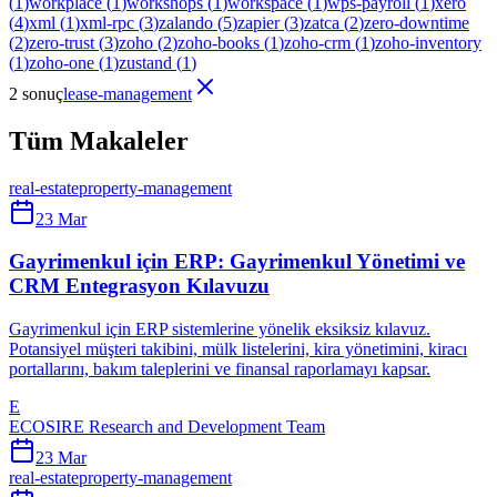
(
1
)
workplace
(
1
)
workshops
(
1
)
workspace
(
1
)
wps-payroll
(
1
)
xero
(
4
)
xml
(
1
)
xml-rpc
(
3
)
zalando
(
5
)
zapier
(
3
)
zatca
(
2
)
zero-downtime
(
2
)
zero-trust
(
3
)
zoho
(
2
)
zoho-books
(
1
)
zoho-crm
(
1
)
zoho-inventory
(
1
)
zoho-one
(
1
)
zustand
(
1
)
2 sonuç
lease-management
Tüm Makaleler
real-estate
property-management
23 Mar
Gayrimenkul için ERP: Gayrimenkul Yönetimi ve
CRM Entegrasyon Kılavuzu
Gayrimenkul için ERP sistemlerine yönelik eksiksiz kılavuz.
Potansiyel müşteri takibini, mülk listelerini, kira yönetimini, kiracı
portallarını, bakım taleplerini ve finansal raporlamayı kapsar.
E
ECOSIRE Research and Development Team
23 Mar
real-estate
property-management