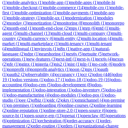
(
1
)
mobile-analytics
(
1
)
mobile-app
(
1
)
mobile-apps
(
1
)
mobile-bi
(
1
)
mobile-checkout
(
1
)
mobile-commerce
(
14
)
mobile-cro
(
1
)
mobile-
first
(
1
)
mobile-optimization
(
1
)
mobile-payments
(
1
)
mobile-seo
(
1
)
mobile-strategy
(
1
)
mobile-ux
(
1
)
modernization
(
1
)
modules
(
2
)
monday
(
3
)
monetization
(
2
)
monitoring
(
8
)
monolith
(
1
)
monorepo
(
2
)
month-end
(
1
)
month-end-close
(
2
)
mps
(
1
)
mrp
(
6
)
mtd
(
1
)
multi-
agent
(
5
)
multi-channel
(
13
)
multi-cloud
(
1
)
multi-company
(
3
)
multi-
country
(
2
)
multi-currency
(
6
)
multi-entity
(
2
)
multi-location
(
4
)
multi-
market
(
1
)
multi-marketplace
(
1
)
multi-tenancy
(
1
)
multi-tenant
(
4
)
multilingual
(
1
)
myinvois
(
1
)
n8n
(
1
)
native-app
(
1
)
natural-
language
(
2
)
ndpr
(
1
)
nearshoring
(
1
)
nestjs
(
5
)
netsuite
(
5
)
network-
operations
(
1
)
new-features
(
3
)
next-intl
(
1
)
next-js
(
1
)
nextjs
(
4
)
nexus
(
2
)
nfe
(
1
)
nginx
(
1
)
nigeria
(
3
)
nis2
(
1
)
nist
(
1
)
nlp
(
1
)
no-code
(
6
)
nodejs
(
1
)
nonprofit
(
4
)
nonprofit-analytics
(
1
)
noon
(
2
)
nps
(
1
)
oauth
(
1
)
oauth2
(
2
)
observability
(
4
)
occupancy
(
1
)
ocr
(
2
)
odoo
(
446
)
odoo
19
(
1
)
odoo versions
(
1
)
odoo-17
(
1
)
odoo-18
(
1
)
odoo-19
(
16
)
odoo-
accounting
(
6
)
odoo-crm
(
5
)
odoo-development
(
8
)
odoo-
implementation
(
1
)
odoo-integration
(
1
)
odoo-inventory
(
5
)
odoo-iot
(
1
)
odoo-manufacturing
(
4
)
odoo-modules
(
1
)
odoo-pos
(
1
)
odoo-
studio
(
1
)
oee
(
2
)
ofbiz
(
1
)
oidc
(
2
)
okrs
(
1
)
omnichannel
(
4
)
on-premise
(
1
)
on-premises
(
1
)
onboarding
(
6
)
online-courses
(
2
)
online-learning
(
2
)
online-reputation
(
1
)
online-store-2.0
(
1
)
open-source
(
6
)
open-
source-bi
(
1
)
open-source-erp
(
13
)
openai
(
1
)
openclaw
(
85
)
operations
(
6
)
optimization
(
21
)
orchestration
(
6
)
order-accuracy
(
1
)
order-
management
(
2
)
order-routing
(
1
)
orders
(
1
)
organizational-change