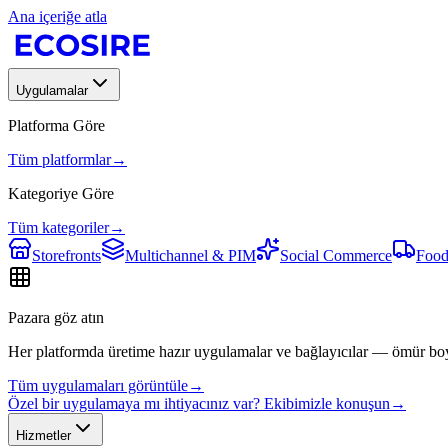
Ana içeriğe atla
Uygulamalar
Platforma Göre
Tüm platformlar
→
Kategoriye Göre
Tüm kategoriler
→
Storefronts
Multichannel & PIM
Social Commerce
Food
Pazara göz atın
Her platformda üretime hazır uygulamalar ve bağlayıcılar — ömür bo
Tüm uygulamaları görüntüle
→
Özel bir uygulamaya mı ihtiyacınız var? Ekibimizle konuşun
→
Hizmetler