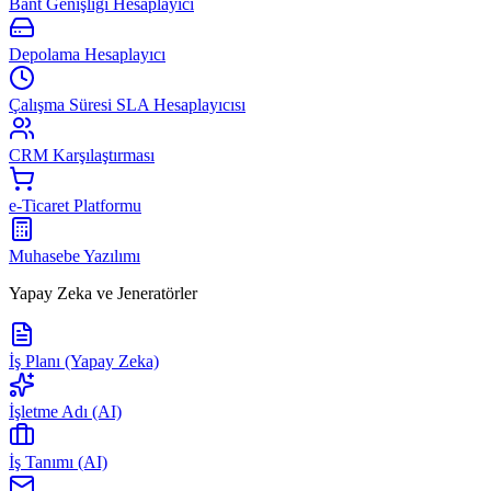
Bant Genişliği Hesaplayıcı
Depolama Hesaplayıcı
Çalışma Süresi SLA Hesaplayıcısı
CRM Karşılaştırması
e-Ticaret Platformu
Muhasebe Yazılımı
Yapay Zeka ve Jeneratörler
İş Planı (Yapay Zeka)
İşletme Adı (AI)
İş Tanımı (AI)