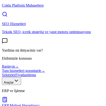
Coklu Platform Muhasebesi
SEO Hizmetleri
Teknik SEO, içerik stratejisi ve yanıt motoru optimizasyonu
Yardima mi ihtiyaciniz var?
Ekibimizle konusun
Başlayın
→
Tum hizmetleri goruntuele
→
Sektörler
Fiyatlandırma
Araçlar
ERP ve İşletme
ERP Maliyet Hesaplayıcı