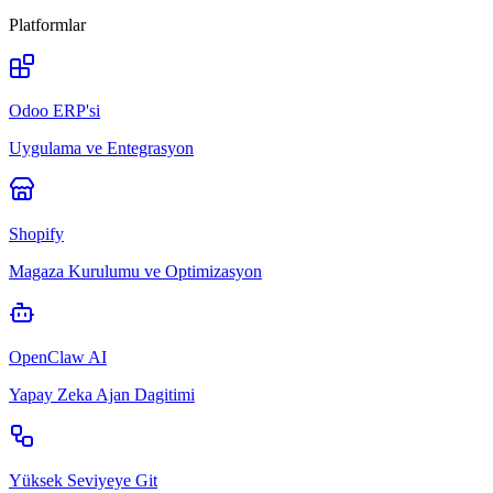
Platformlar
Odoo ERP'si
Uygulama ve Entegrasyon
Shopify
Magaza Kurulumu ve Optimizasyon
OpenClaw AI
Yapay Zeka Ajan Dagitimi
Yüksek Seviyeye Git