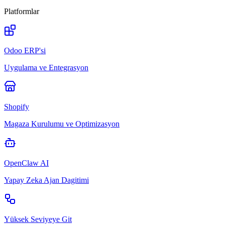
Platformlar
Odoo ERP'si
Uygulama ve Entegrasyon
Shopify
Magaza Kurulumu ve Optimizasyon
OpenClaw AI
Yapay Zeka Ajan Dagitimi
Yüksek Seviyeye Git