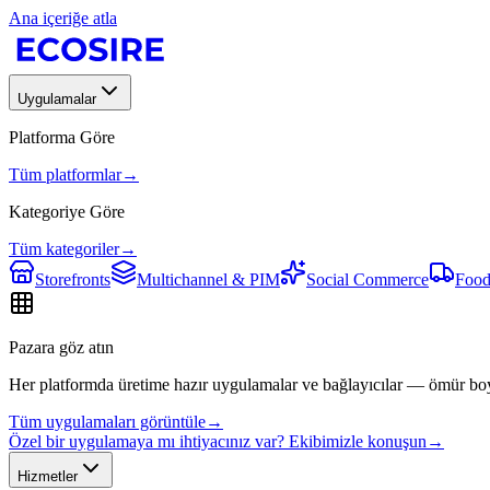
Ana içeriğe atla
Uygulamalar
Platforma Göre
Tüm platformlar
→
Kategoriye Göre
Tüm kategoriler
→
Storefronts
Multichannel & PIM
Social Commerce
Food
Pazara göz atın
Her platformda üretime hazır uygulamalar ve bağlayıcılar — ömür bo
Tüm uygulamaları görüntüle
→
Özel bir uygulamaya mı ihtiyacınız var? Ekibimizle konuşun
→
Hizmetler