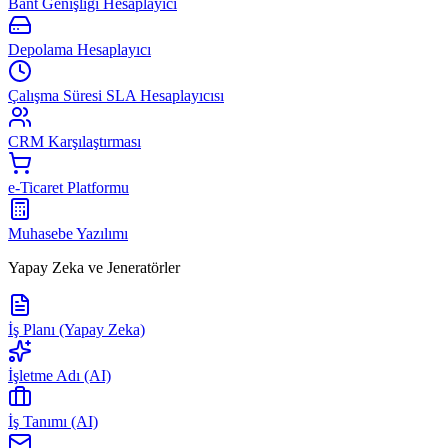
Bant Genişliği Hesaplayıcı
Depolama Hesaplayıcı
Çalışma Süresi SLA Hesaplayıcısı
CRM Karşılaştırması
e-Ticaret Platformu
Muhasebe Yazılımı
Yapay Zeka ve Jeneratörler
İş Planı (Yapay Zeka)
İşletme Adı (AI)
İş Tanımı (AI)