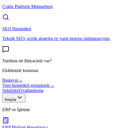
Coklu Platform Muhasebesi
SEO Hizmetleri
Teknik SEO, içerik stratejisi ve yanıt motoru optimizasyonu
Yardima mi ihtiyaciniz var?
Ekibimizle konusun
Başlayın
→
Tum hizmetleri goruntuele
→
Sektörler
Fiyatlandırma
Araçlar
ERP ve İşletme
ERP Maliyet Hesaplayıcı