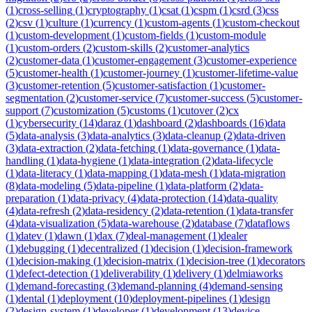
(
1
)
cross-selling
(
1
)
cryptography
(
1
)
csat
(
1
)
cspm
(
1
)
csrd
(
3
)
css
(
2
)
csv
(
1
)
culture
(
1
)
currency
(
1
)
custom-agents
(
1
)
custom-checkout
(
1
)
custom-development
(
1
)
custom-fields
(
1
)
custom-module
(
1
)
custom-orders
(
2
)
custom-skills
(
2
)
customer-analytics
(
2
)
customer-data
(
1
)
customer-engagement
(
3
)
customer-experience
(
5
)
customer-health
(
1
)
customer-journey
(
1
)
customer-lifetime-value
(
3
)
customer-retention
(
5
)
customer-satisfaction
(
1
)
customer-
segmentation
(
2
)
customer-service
(
7
)
customer-success
(
5
)
customer-
support
(
7
)
customization
(
5
)
customs
(
1
)
cutover
(
2
)
cx
(
1
)
cybersecurity
(
14
)
daraz
(
1
)
dashboard
(
2
)
dashboards
(
16
)
data
(
5
)
data-analysis
(
3
)
data-analytics
(
3
)
data-cleanup
(
2
)
data-driven
(
3
)
data-extraction
(
2
)
data-fetching
(
1
)
data-governance
(
1
)
data-
handling
(
1
)
data-hygiene
(
1
)
data-integration
(
2
)
data-lifecycle
(
1
)
data-literacy
(
1
)
data-mapping
(
1
)
data-mesh
(
1
)
data-migration
(
8
)
data-modeling
(
5
)
data-pipeline
(
1
)
data-platform
(
2
)
data-
preparation
(
1
)
data-privacy
(
4
)
data-protection
(
14
)
data-quality
(
4
)
data-refresh
(
2
)
data-residency
(
2
)
data-retention
(
1
)
data-transfer
(
4
)
data-visualization
(
5
)
data-warehouse
(
2
)
database
(
7
)
dataflows
(
1
)
datev
(
1
)
dawn
(
1
)
dax
(
7
)
deal-management
(
1
)
dealer
(
1
)
debugging
(
1
)
decentralized
(
1
)
decision
(
1
)
decision-framework
(
1
)
decision-making
(
1
)
decision-matrix
(
1
)
decision-tree
(
1
)
decorators
(
1
)
defect-detection
(
1
)
deliverability
(
1
)
delivery
(
1
)
delmiaworks
(
1
)
demand-forecasting
(
3
)
demand-planning
(
4
)
demand-sensing
(
1
)
dental
(
1
)
deployment
(
10
)
deployment-pipelines
(
1
)
design
(
2
)
design-system
(
1
)
developer
(
1
)
development
(
13
)
device-