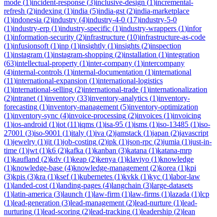
mode
(
1
)
incident-response
(
3
)
inclusive-design
(
1
)
incremental-
refresh
(
2
)
indexing
(
1
)
india
(
5
)
india-gst
(
2
)
india-marketplace
(
1
)
indonesia
(
2
)
industry
(
4
)
industry-4-0
(
17
)
industry-5-0
(
1
)
industry-erp
(
1
)
industry-specific
(
1
)
industry-wrappers
(
1
)
infor
(
1
)
information-security
(
2
)
infrastructure
(
10
)
infrastructure-as-code
(
1
)
infusionsoft
(
1
)
inp
(
1
)
insightly
(
1
)
insights
(
2
)
inspection
(
1
)
instagram
(
1
)
instagram-shopping
(
2
)
installation
(
1
)
integration
(
63
)
intellectual-property
(
1
)
inter-company
(
1
)
intercompany
(
4
)
internal-controls
(
1
)
internal-documentation
(
1
)
international
(
11
)
international-expansion
(
1
)
international-logistics
(
1
)
international-selling
(
2
)
international-trade
(
1
)
internationalization
(
2
)
intranet
(
1
)
inventory
(
33
)
inventory-analytics
(
1
)
inventory-
forecasting
(
1
)
inventory-management
(
5
)
inventory-optimization
(
1
)
inventory-sync
(
4
)
invoice-processing
(
2
)
invoices
(
1
)
invoicing
(
1
)
ios-android
(
1
)
iot
(
11
)
iqms
(
1
)
isa-95
(
1
)
isms
(
1
)
iso-13485
(
1
)
iso-
27001
(
3
)
iso-9001
(
1
)
italy
(
1
)
iva
(
2
)
jamstack
(
1
)
japan
(
2
)
javascript
(
1
)
jewelry
(
1
)
jit
(
1
)
job-costing
(
2
)
jpk
(
1
)
json-rpc
(
2
)
jumia
(
1
)
just-in-
time
(
1
)
jwt
(
1
)
k6
(
2
)
kafka
(
1
)
kanban
(
3
)
katana
(
1
)
katana-mrp
(
1
)
kaufland
(
2
)
kdv
(
1
)
keap
(
2
)
kenya
(
1
)
klaviyo
(
1
)
knowledge
(
1
)
knowledge-base
(
4
)
knowledge-management
(
2
)
korea
(
1
)
kpi
(
3
)
kpis
(
3
)
kra
(
1
)
ksef
(
1
)
kubernetes
(
1
)
kvkk
(
1
)
kyc
(
1
)
labor-law
(
1
)
landed-cost
(
1
)
landing-pages
(
4
)
langchain
(
3
)
large-datasets
(
1
)
latin-america
(
3
)
launch
(
1
)
law-firm
(
1
)
law-firms
(
1
)
lazada
(
1
)
lcp
(
1
)
lead-generation
(
3
)
lead-management
(
2
)
lead-nurture
(
1
)
lead-
nurturing
(
1
)
lead-scoring
(
2
)
lead-tracking
(
1
)
leadership
(
2
)
lean