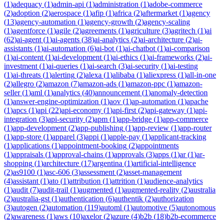
(
1
)
adequacy
(
1
)
admin-api
(
1
)
administration
(
1
)
adobe-commerce
(
2
)
adoption
(
2
)
aerospace
(
1
)
afip
(
1
)
africa
(
2
)
aftermarket
(
1
)
agency
(
13
)
agency-automation
(
1
)
agency-growth
(
2
)
agency-scaling
(
1
)
agentforce
(
1
)
agile
(
2
)
agreements
(
1
)
agriculture
(
3
)
agritech
(
1
)
ai
(
62
)
ai-agent
(
1
)
ai-agents
(
38
)
ai-analytics
(
2
)
ai-architecture
(
2
)
ai-
assistants
(
1
)
ai-automation
(
6
)
ai-bot
(
1
)
ai-chatbot
(
1
)
ai-comparison
(
1
)
ai-content
(
1
)
ai-development
(
1
)
ai-ethics
(
1
)
ai-frameworks
(
2
)
ai-
investment
(
1
)
ai-queries
(
1
)
ai-search
(
3
)
ai-security
(
1
)
ai-testing
(
1
)
ai-threats
(
1
)
alerting
(
2
)
alexa
(
1
)
alibaba
(
1
)
aliexpress
(
1
)
all-in-one
(
2
)
allegro
(
2
)
amazon
(
7
)
amazon-ads
(
1
)
amazon-ppc
(
1
)
amazon-
seller
(
1
)
aml
(
1
)
analytics
(
40
)
announcement
(
1
)
anomaly-detection
(
1
)
answer-engine-optimization
(
1
)
aov
(
1
)
ap-automation
(
1
)
apache
(
1
)
apcs
(
1
)
api
(
22
)
api-economy
(
1
)
api-first
(
2
)
api-gateway
(
1
)
api-
integration
(
3
)
api-security
(
2
)
apm
(
1
)
app-bridge
(
1
)
app-commerce
(
1
)
app-development
(
2
)
app-publishing
(
1
)
app-review
(
1
)
app-router
(
1
)
app-store
(
1
)
apparel
(
3
)
appi
(
1
)
apple-pay
(
1
)
applicant-tracking
(
1
)
applications
(
1
)
appointment-booking
(
2
)
appointments
(
1
)
appraisals
(
1
)
approval-chains
(
1
)
approvals
(
3
)
apps
(
1
)
ar
(
1
)
ar-
shopping
(
1
)
architecture
(
17
)
argentina
(
1
)
artificial-intelligence
(
2
)
as9100
(
1
)
asc-606
(
3
)
assessment
(
2
)
asset-management
(
4
)
assistant
(
1
)
ato
(
1
)
attribution
(
1
)
attrition
(
1
)
audience-analytics
(
1
)
audit
(
7
)
audit-trail
(
1
)
augmented
(
1
)
augmented-reality
(
2
)
australia
(
2
)
australia-gst
(
1
)
authentication
(
6
)
authentik
(
2
)
authorization
(
3
)
autogen
(
2
)
automation
(
119
)
automl
(
1
)
automotive
(
5
)
autonomous
(
2
)
awareness
(
1
)
aws
(
10
)
axelor
(
2
)
azure
(
4
)
b2b
(
18
)
b2b-ecommerce