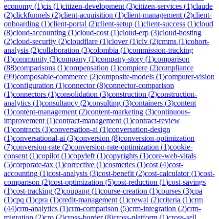
economy
(
1
)
cis
(
1
)
citizen-development
(
3
)
citizen-services
(
1
)
claude
(
2
)
clickfunnels
(
2
)
client-acquisition
(
1
)
client-management
(
2
)
client-
onboarding
(
1
)
client-portal
(
2
)
client-setup
(
1
)
client-success
(
1
)
cloud
(
8
)
cloud-accounting
(
1
)
cloud-cost
(
1
)
cloud-erp
(
3
)
cloud-hosting
(
2
)
cloud-security
(
2
)
cloudflare
(
1
)
clover
(
1
)
clv
(
2
)
cmms
(
1
)
cohort-
analysis
(
2
)
collaboration
(
3
)
colombia
(
1
)
commission-tracking
(
1
)
community
(
3
)
company
(
1
)
company-story
(
1
)
comparison
(
88
)
comparisons
(
1
)
compensation
(
1
)
compiere
(
2
)
compliance
(
99
)
composable-commerce
(
2
)
composite-models
(
1
)
computer-vision
(
1
)
configuration
(
1
)
connector
(
8
)
connector-comparison
(
1
)
connectors
(
1
)
consolidation
(
3
)
construction
(
2
)
construction-
analytics
(
1
)
consultancy
(
2
)
consulting
(
3
)
containers
(
3
)
content
(
1
)
content-management
(
2
)
content-marketing
(
3
)
continuous-
improvement
(
1
)
contract-management
(
1
)
contract-review
(
1
)
contracts
(
3
)
conversation-ai
(
1
)
conversation-design
(
1
)
conversational-ai
(
3
)
conversion
(
8
)
conversion-optimization
(
7
)
conversion-rate
(
2
)
conversion-rate-optimization
(
1
)
cookie-
consent
(
1
)
copilot
(
1
)
copyleft
(
1
)
copyrights
(
1
)
core-web-vitals
(
5
)
corporate-tax
(
1
)
corrective
(
1
)
cosmetics
(
1
)
cost
(
4
)
cost-
accounting
(
1
)
cost-analysis
(
3
)
cost-benefit
(
2
)
cost-calculator
(
1
)
cost-
comparison
(
2
)
cost-optimization
(
5
)
cost-reduction
(
1
)
cost-savings
(
1
)
cost-tracking
(
2
)
coupang
(
1
)
course-creation
(
1
)
courses
(
3
)
cpa
(
1
)
cpq
(
1
)
cpra
(
1
)
credit-management
(
1
)
crewai
(
2
)
criteria
(
1
)
crm
(
44
)
crm-analytics
(
1
)
crm-comparison
(
5
)
crm-integration
(
2
)
crm-
migration
(
2
)
cro
(
2
)
cross-border
(
8
)
cross-platform
(
1
)
cross-sell