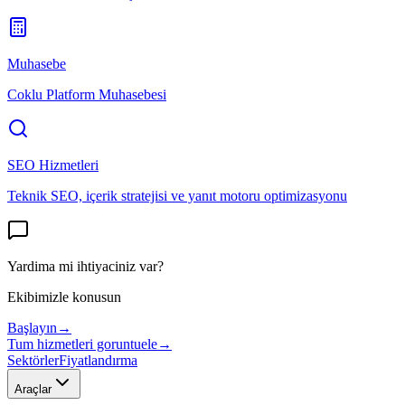
Muhasebe
Coklu Platform Muhasebesi
SEO Hizmetleri
Teknik SEO, içerik stratejisi ve yanıt motoru optimizasyonu
Yardima mi ihtiyaciniz var?
Ekibimizle konusun
Başlayın
→
Tum hizmetleri goruntuele
→
Sektörler
Fiyatlandırma
Araçlar