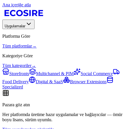
Ana içeriğe atla
Uygulamalar
Platforma Göre
Tüm platformlar
→
Kategoriye Göre
Tüm kategoriler
→
Storefronts
Multichannel & PIM
Social Commerce
Food Delivery
Digital & SaaS
Browser Extensions
Specialized
Pazara göz atın
Her platformda üretime hazır uygulamalar ve bağlayıcılar — ömür
boyu lisans, sürüm uyumlu.