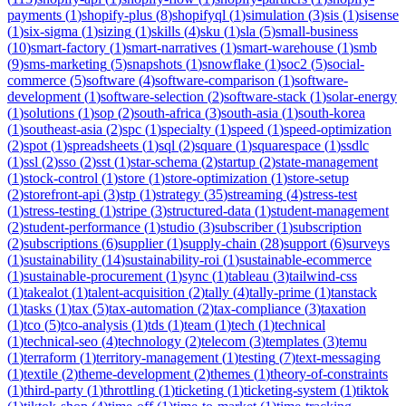
payments
(
1
)
shopify-plus
(
8
)
shopifyql
(
1
)
simulation
(
3
)
sis
(
1
)
sisense
(
1
)
six-sigma
(
1
)
sizing
(
1
)
skills
(
4
)
sku
(
1
)
sla
(
5
)
small-business
(
10
)
smart-factory
(
1
)
smart-narratives
(
1
)
smart-warehouse
(
1
)
smb
(
9
)
sms-marketing
(
5
)
snapshots
(
1
)
snowflake
(
1
)
soc2
(
5
)
social-
commerce
(
5
)
software
(
4
)
software-comparison
(
1
)
software-
development
(
1
)
software-selection
(
2
)
software-stack
(
1
)
solar-energy
(
1
)
solutions
(
1
)
sop
(
2
)
south-africa
(
3
)
south-asia
(
1
)
south-korea
(
1
)
southeast-asia
(
2
)
spc
(
1
)
specialty
(
1
)
speed
(
1
)
speed-optimization
(
2
)
spot
(
1
)
spreadsheets
(
1
)
sql
(
2
)
square
(
1
)
squarespace
(
1
)
ssdlc
(
1
)
ssl
(
2
)
sso
(
2
)
sst
(
1
)
star-schema
(
2
)
startup
(
2
)
state-management
(
1
)
stock-control
(
1
)
store
(
1
)
store-optimization
(
1
)
store-setup
(
2
)
storefront-api
(
3
)
stp
(
1
)
strategy
(
35
)
streaming
(
4
)
stress-test
(
1
)
stress-testing
(
1
)
stripe
(
3
)
structured-data
(
1
)
student-management
(
2
)
student-performance
(
1
)
studio
(
3
)
subscriber
(
1
)
subscription
(
2
)
subscriptions
(
6
)
supplier
(
1
)
supply-chain
(
28
)
support
(
6
)
surveys
(
1
)
sustainability
(
14
)
sustainability-roi
(
1
)
sustainable-ecommerce
(
1
)
sustainable-procurement
(
1
)
sync
(
1
)
tableau
(
3
)
tailwind-css
(
1
)
takealot
(
1
)
talent-acquisition
(
2
)
tally
(
4
)
tally-prime
(
1
)
tanstack
(
1
)
tasks
(
1
)
tax
(
5
)
tax-automation
(
2
)
tax-compliance
(
3
)
taxation
(
1
)
tco
(
5
)
tco-analysis
(
1
)
tds
(
1
)
team
(
1
)
tech
(
1
)
technical
(
1
)
technical-seo
(
4
)
technology
(
2
)
telecom
(
3
)
templates
(
3
)
temu
(
1
)
terraform
(
1
)
territory-management
(
1
)
testing
(
7
)
text-messaging
(
1
)
textile
(
2
)
theme-development
(
2
)
themes
(
1
)
theory-of-constraints
(
1
)
third-party
(
1
)
throttling
(
1
)
ticketing
(
1
)
ticketing-system
(
1
)
tiktok