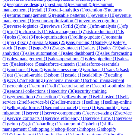
(
2
)
responsive-design
(
1
)
rest-api
(
4
)
restaurant
(
5
)
restaurant-
management
(
1
)
retail
(
13
)
retail-analytics
(
1
)
retention
(
9
)
returns
(
4
)
returns-management
(
2
)
reusable-patterns
(
1
)
revenue
(
10
)
revenue-
management
(
1
)
revenue-optimization
(
1
)
revenue-recognition
(
5
)
reverse-logistics
(
2
)
reviews
(
5
)
rfid
(
2
)
rfm
(
1
)
rfm-analysis
(
1
)
rfp
(
1
)
rfq
(
1
)
rich-results
(
1
)
risk-management
(
7
)
risk-reduction
(
1
)
rls
(
4
)
rohs
(
1
)
roi
(
34
)
roi-optimization
(
1
)
rolling-update
(
1
)
romania
(
1
)
rpa
(
3
)
rsc
(
2
)
russia
(
2
)
saas
(
25
)
saas-pricing
(
1
)
safety
(
2
)
safety-
stock
(
1
)
sage
(
1
)
sage-50
(
2
)
sage-intacct
(
1
)
salary
(
1
)
sales
(
19
)
sales-
analytics
(
3
)
sales-automation
(
1
)
sales-dashboard
(
2
)
sales-forecasting
(
1
)
sales-management
(
1
)
sales-operations
(
1
)
sales-pipeline
(
1
)
sales-
tax
(
8
)
salesforce
(
5
)
salesforce-einstein
(
1
)
salesforce-essentials
(
1
)
sanctions
(
1
)
sap
(
5
)
sap-business-one
(
2
)
sap-hana
(
1
)
sars
(
2
)
sasb
(
1
)
sat
(
1
)
saudi-arabia
(
3
)
sbom
(
1
)
scada
(
1
)
scalability
(
3
)
scaling
(
9
)
sccs
(
2
)
scheduling
(
6
)
schema-markup
(
1
)
school-management
(
1
)
screening
(
1
)
scrum
(
1
)
sdi
(
1
)
search-engine
(
1
)
search-optimization
(
2
)
seasonal-collections
(
1
)
security
(
36
)
security-training
(
1
)
segmentation
(
2
)
selection
(
1
)
self-evolving
(
1
)
self-hosted
(
1
)
self-
service
(
2
)
self-service-bi
(
2
)
seller-metrics
(
1
)
selling
(
1
)
selling-online
(
1
)
selling-platforms
(
1
)
semantic-model
(
1
)
seo
(
16
)
seo-audit
(
1
)
seo-
migration
(
1
)
server
(
1
)
server-components
(
1
)
server-sizing
(
2
)
service
(
1
)
service-contracts
(
1
)
service-efficiency
(
1
)
service-firms
(
1
)
services
(
1
)
setup
(
2
)
sgk
(
1
)
sharding
(
1
)
sharepoint
(
1
)
shein
(
1
)
shift-
management
(
3
)
shipping
(
4
)
shop-floor
(
2
)
shopee
(
2
)
shopify
(
113
)
shopify-api
(
1
)
shopify-flow
(
1
)
shopify-partners
(
1
)
shopify-