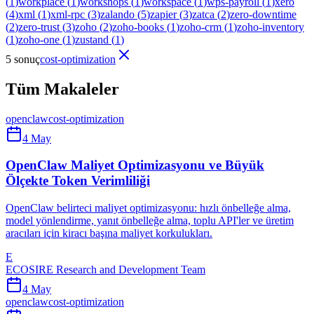
(
1
)
workplace
(
1
)
workshops
(
1
)
workspace
(
1
)
wps-payroll
(
1
)
xero
(
4
)
xml
(
1
)
xml-rpc
(
3
)
zalando
(
5
)
zapier
(
3
)
zatca
(
2
)
zero-downtime
(
2
)
zero-trust
(
3
)
zoho
(
2
)
zoho-books
(
1
)
zoho-crm
(
1
)
zoho-inventory
(
1
)
zoho-one
(
1
)
zustand
(
1
)
5 sonuç
cost-optimization
Tüm Makaleler
openclaw
cost-optimization
4 May
OpenClaw Maliyet Optimizasyonu ve Büyük
Ölçekte Token Verimliliği
OpenClaw belirteci maliyet optimizasyonu: hızlı önbelleğe alma,
model yönlendirme, yanıt önbelleğe alma, toplu API'ler ve üretim
aracıları için kiracı başına maliyet korkulukları.
E
ECOSIRE Research and Development Team
4 May
openclaw
cost-optimization