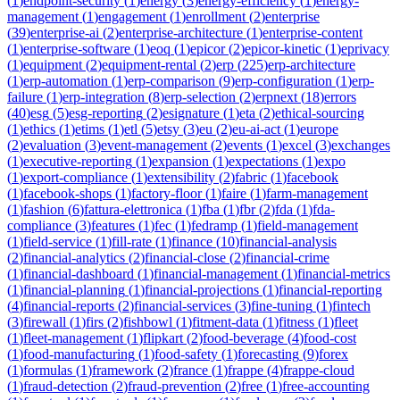
(
1
)
endpoint-security
(
1
)
energy
(
3
)
energy-efficiency
(
1
)
energy-
management
(
1
)
engagement
(
1
)
enrollment
(
2
)
enterprise
(
39
)
enterprise-ai
(
2
)
enterprise-architecture
(
1
)
enterprise-content
(
1
)
enterprise-software
(
1
)
eoq
(
1
)
epicor
(
2
)
epicor-kinetic
(
1
)
eprivacy
(
1
)
equipment
(
2
)
equipment-rental
(
2
)
erp
(
225
)
erp-architecture
(
1
)
erp-automation
(
1
)
erp-comparison
(
9
)
erp-configuration
(
1
)
erp-
failure
(
1
)
erp-integration
(
8
)
erp-selection
(
2
)
erpnext
(
18
)
errors
(
40
)
esg
(
5
)
esg-reporting
(
2
)
esignature
(
1
)
eta
(
2
)
ethical-sourcing
(
1
)
ethics
(
1
)
etims
(
1
)
etl
(
5
)
etsy
(
3
)
eu
(
2
)
eu-ai-act
(
1
)
europe
(
2
)
evaluation
(
3
)
event-management
(
2
)
events
(
1
)
excel
(
3
)
exchanges
(
1
)
executive-reporting
(
1
)
expansion
(
1
)
expectations
(
1
)
expo
(
1
)
export-compliance
(
1
)
extensibility
(
2
)
fabric
(
1
)
facebook
(
1
)
facebook-shops
(
1
)
factory-floor
(
1
)
faire
(
1
)
farm-management
(
1
)
fashion
(
6
)
fattura-elettronica
(
1
)
fba
(
1
)
fbr
(
2
)
fda
(
1
)
fda-
compliance
(
3
)
features
(
1
)
fec
(
1
)
fedramp
(
1
)
field-management
(
1
)
field-service
(
1
)
fill-rate
(
1
)
finance
(
10
)
financial-analysis
(
2
)
financial-analytics
(
2
)
financial-close
(
2
)
financial-crime
(
1
)
financial-dashboard
(
1
)
financial-management
(
1
)
financial-metrics
(
1
)
financial-planning
(
1
)
financial-projections
(
1
)
financial-reporting
(
4
)
financial-reports
(
2
)
financial-services
(
3
)
fine-tuning
(
1
)
fintech
(
3
)
firewall
(
1
)
firs
(
2
)
fishbowl
(
1
)
fitment-data
(
1
)
fitness
(
1
)
fleet
(
1
)
fleet-management
(
1
)
flipkart
(
2
)
food-beverage
(
4
)
food-cost
(
1
)
food-manufacturing
(
1
)
food-safety
(
1
)
forecasting
(
9
)
forex
(
1
)
formulas
(
1
)
framework
(
2
)
france
(
1
)
frappe
(
4
)
frappe-cloud
(
1
)
fraud-detection
(
2
)
fraud-prevention
(
2
)
free
(
1
)
free-accounting