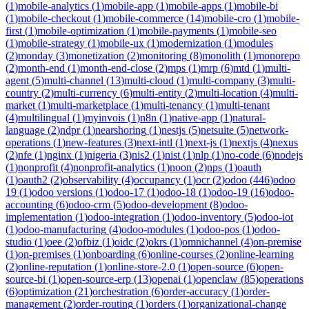
(
1
)
mobile-analytics
(
1
)
mobile-app
(
1
)
mobile-apps
(
1
)
mobile-bi
(
1
)
mobile-checkout
(
1
)
mobile-commerce
(
14
)
mobile-cro
(
1
)
mobile-
first
(
1
)
mobile-optimization
(
1
)
mobile-payments
(
1
)
mobile-seo
(
1
)
mobile-strategy
(
1
)
mobile-ux
(
1
)
modernization
(
1
)
modules
(
2
)
monday
(
3
)
monetization
(
2
)
monitoring
(
8
)
monolith
(
1
)
monorepo
(
2
)
month-end
(
1
)
month-end-close
(
2
)
mps
(
1
)
mrp
(
6
)
mtd
(
1
)
multi-
agent
(
5
)
multi-channel
(
13
)
multi-cloud
(
1
)
multi-company
(
3
)
multi-
country
(
2
)
multi-currency
(
6
)
multi-entity
(
2
)
multi-location
(
4
)
multi-
market
(
1
)
multi-marketplace
(
1
)
multi-tenancy
(
1
)
multi-tenant
(
4
)
multilingual
(
1
)
myinvois
(
1
)
n8n
(
1
)
native-app
(
1
)
natural-
language
(
2
)
ndpr
(
1
)
nearshoring
(
1
)
nestjs
(
5
)
netsuite
(
5
)
network-
operations
(
1
)
new-features
(
3
)
next-intl
(
1
)
next-js
(
1
)
nextjs
(
4
)
nexus
(
2
)
nfe
(
1
)
nginx
(
1
)
nigeria
(
3
)
nis2
(
1
)
nist
(
1
)
nlp
(
1
)
no-code
(
6
)
nodejs
(
1
)
nonprofit
(
4
)
nonprofit-analytics
(
1
)
noon
(
2
)
nps
(
1
)
oauth
(
1
)
oauth2
(
2
)
observability
(
4
)
occupancy
(
1
)
ocr
(
2
)
odoo
(
446
)
odoo
19
(
1
)
odoo versions
(
1
)
odoo-17
(
1
)
odoo-18
(
1
)
odoo-19
(
16
)
odoo-
accounting
(
6
)
odoo-crm
(
5
)
odoo-development
(
8
)
odoo-
implementation
(
1
)
odoo-integration
(
1
)
odoo-inventory
(
5
)
odoo-iot
(
1
)
odoo-manufacturing
(
4
)
odoo-modules
(
1
)
odoo-pos
(
1
)
odoo-
studio
(
1
)
oee
(
2
)
ofbiz
(
1
)
oidc
(
2
)
okrs
(
1
)
omnichannel
(
4
)
on-premise
(
1
)
on-premises
(
1
)
onboarding
(
6
)
online-courses
(
2
)
online-learning
(
2
)
online-reputation
(
1
)
online-store-2.0
(
1
)
open-source
(
6
)
open-
source-bi
(
1
)
open-source-erp
(
13
)
openai
(
1
)
openclaw
(
85
)
operations
(
6
)
optimization
(
21
)
orchestration
(
6
)
order-accuracy
(
1
)
order-
management
(
2
)
order-routing
(
1
)
orders
(
1
)
organizational-change