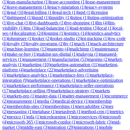
(
1
)
lean-manufacturing
(
1
)
lease-accounting
(
1
)
lease-management
(
2
)
leave-management
(
1
)
legacy-migration
(
1
)
legacy-systems
(
1
)
legal
(
16
)
legal-billing
(
1
)
legal-tech
(
1
)
lgpd
(
1
)
licensing
(
7
)
lightspeed
(
1
)
liquid
(
1
)
liquidity
(
1
)
listing
(
1
)
listing-optimization
(
1
)
live-chat
(
1
)
live-dashboards
(
1
)
live-shopping
(
1
)
llm
(
4
)
llm-
visibility
(
1
)
lms
(
3
)
load-balancing
(
1
)
load-testing
(
3
)
local
(
1
)
local-
seo
(
4
)
localization
(
24
)
logging
(
1
)
logistics
(
14
)
logistics-analytics
(
1
)
lohnsteuer
(
1
)
looker
(
2
)
looker-studio
(
2
)
lot-tracking
(
1
)
low-code
(
6
)
loyalty
(
3
)
loyalty-programs
(
2
)
ltv
(
1
)
mach
(
1
)
mach-architecture
(
1
)
machine-learning
(
13
)
magento
(
4
)
mailchimp
(
1
)
maintenance
(
4
)
make-or-buy
(
1
)
making-tax-digital
(
1
)
malaysia
(
1
)
managed-
services
(
1
)
management
(
1
)
manufacturing
(
53
)
margins
(
2
)
market-
analysis
(
1
)
marketing
(
10
)
marketing-automation
(
11
)
marketing-
platform
(
4
)
marketplace
(
22
)
marketplace-advertising
(
1
)
marketplace-analytics
(
1
)
marketplace-fees
(
1
)
marketplace-
integration
(
9
)
marketplace-operations
(
1
)
marketplace-optimization
(
1
)
marketplace-performance
(
1
)
marketplace-seller-operations
(
17
)
marketplace-selling
(
9
)
marketplace-strategy
(
1
)
markets
(
1
)
markets-pro
(
1
)
master-data
(
1
)
matter-management
(
1
)
mcommerce
(
2
)
measurement
(
1
)
media
(
3
)
medical-device
(
1
)
membership
(
2
)
membership-sites
(
3
)
memberships
(
1
)
mercadolibre
(
2
)
mes
(
2
)
messaging
(
1
)
metabase
(
1
)
metasfresh
(
1
)
method-crm
(
1
)
metrics
(
2
)
mexico
(
1
)
mfa
(
1
)
microlearning
(
1
)
microservices
(
6
)
microsoft
(
4
)
microsoft-365
(
1
)
microsoft-copilot
(
1
)
microsoft-fabric
(
3
)
mid-
market
(
3
)
middle-east
(
3
)
migration
(
29
)
migrations
(
1
)
mobile