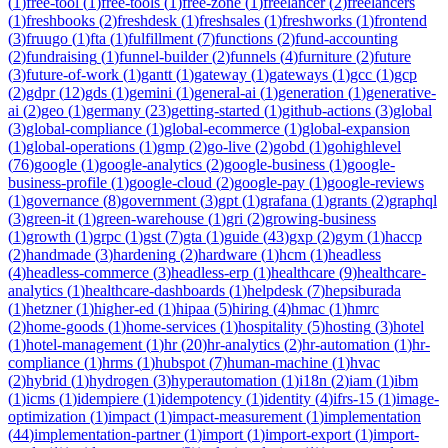
(
1
)
free-tool
(
1
)
free-tools
(
1
)
free-zone
(
1
)
freelancer
(
2
)
freelancers
(
1
)
freshbooks
(
2
)
freshdesk
(
1
)
freshsales
(
1
)
freshworks
(
1
)
frontend
(
3
)
fruugo
(
1
)
fta
(
1
)
fulfillment
(
7
)
functions
(
2
)
fund-accounting
(
2
)
fundraising
(
1
)
funnel-builder
(
2
)
funnels
(
4
)
furniture
(
2
)
future
(
3
)
future-of-work
(
1
)
gantt
(
1
)
gateway
(
1
)
gateways
(
1
)
gcc
(
1
)
gcp
(
2
)
gdpr
(
12
)
gds
(
1
)
gemini
(
1
)
general-ai
(
1
)
generation
(
1
)
generative-
ai
(
2
)
geo
(
1
)
germany
(
23
)
getting-started
(
1
)
github-actions
(
3
)
global
(
3
)
global-compliance
(
1
)
global-ecommerce
(
1
)
global-expansion
(
1
)
global-operations
(
1
)
gmp
(
2
)
go-live
(
2
)
gobd
(
1
)
gohighlevel
(
76
)
google
(
1
)
google-analytics
(
2
)
google-business
(
1
)
google-
business-profile
(
1
)
google-cloud
(
2
)
google-pay
(
1
)
google-reviews
(
1
)
governance
(
8
)
government
(
3
)
gpt
(
1
)
grafana
(
1
)
grants
(
2
)
graphql
(
3
)
green-it
(
1
)
green-warehouse
(
1
)
gri
(
2
)
growing-business
(
1
)
growth
(
1
)
grpc
(
1
)
gst
(
7
)
gta
(
1
)
guide
(
43
)
gxp
(
2
)
gym
(
1
)
haccp
(
2
)
handmade
(
3
)
hardening
(
2
)
hardware
(
1
)
hcm
(
1
)
headless
(
4
)
headless-commerce
(
3
)
headless-erp
(
1
)
healthcare
(
9
)
healthcare-
analytics
(
1
)
healthcare-dashboards
(
1
)
helpdesk
(
7
)
hepsiburada
(
1
)
hetzner
(
1
)
higher-ed
(
1
)
hipaa
(
5
)
hiring
(
4
)
hmac
(
1
)
hmrc
(
2
)
home-goods
(
1
)
home-services
(
1
)
hospitality
(
5
)
hosting
(
3
)
hotel
(
1
)
hotel-management
(
1
)
hr
(
20
)
hr-analytics
(
2
)
hr-automation
(
1
)
hr-
compliance
(
1
)
hrms
(
1
)
hubspot
(
7
)
human-machine
(
1
)
hvac
(
2
)
hybrid
(
1
)
hydrogen
(
3
)
hyperautomation
(
1
)
i18n
(
2
)
iam
(
1
)
ibm
(
1
)
icms
(
1
)
idempiere
(
1
)
idempotency
(
1
)
identity
(
4
)
ifrs-15
(
1
)
image-
optimization
(
1
)
impact
(
1
)
impact-measurement
(
1
)
implementation
(
44
)
implementation-partner
(
1
)
import
(
1
)
import-export
(
1
)
import-