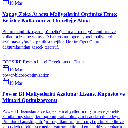
19 Mar
Yapay Zeka Aracısı Maliyetlerini Optimize Etme:
Belirteç Kullanımı ve Önbelleğe Alma
Belirteç optimizasyonu, önbelleğe alma, model yönlendirme ve
kullanım izleme yoluyla AI aracısının operasyonel maliyetlerini
azaltmaya yönelik pratik stratejiler. Üretim OpenClaw
dağıtımlarından gerçek tasarruf.
E
ECOSIRE Research and Development Team
19 Mar
power-bi
cost-optimization
19 Mar
Power BI Maliyetlerini Azaltma: Lisans, Kapasite ve
Mimari Optimizasyonu
Power BI lisanslama ve kapasite maliyetlerini düşürmeye yönelik
kanıtlanmış stratejileri öğrenin; kullanılmayan lisansları denetleyin,
Premium kapasiteyi doğru boyutlandırın, mimariyi optimize edin ve
kapasiteden ödün vermeden yatırım getirisini en üst düzeye çıkarın.