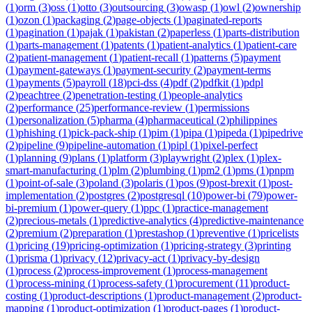
(
1
)
orm
(
3
)
oss
(
1
)
otto
(
3
)
outsourcing
(
3
)
owasp
(
1
)
owl
(
2
)
ownership
(
1
)
ozon
(
1
)
packaging
(
2
)
page-objects
(
1
)
paginated-reports
(
1
)
pagination
(
1
)
pajak
(
1
)
pakistan
(
2
)
paperless
(
1
)
parts-distribution
(
1
)
parts-management
(
1
)
patents
(
1
)
patient-analytics
(
1
)
patient-care
(
2
)
patient-management
(
1
)
patient-recall
(
1
)
patterns
(
5
)
payment
(
1
)
payment-gateways
(
1
)
payment-security
(
2
)
payment-terms
(
1
)
payments
(
5
)
payroll
(
18
)
pci-dss
(
4
)
pdf
(
2
)
pdfkit
(
1
)
pdpl
(
2
)
peachtree
(
2
)
penetration-testing
(
1
)
people-analytics
(
2
)
performance
(
25
)
performance-review
(
1
)
permissions
(
1
)
personalization
(
5
)
pharma
(
4
)
pharmaceutical
(
2
)
philippines
(
1
)
phishing
(
1
)
pick-pack-ship
(
1
)
pim
(
1
)
pipa
(
1
)
pipeda
(
1
)
pipedrive
(
2
)
pipeline
(
9
)
pipeline-automation
(
1
)
pipl
(
1
)
pixel-perfect
(
1
)
planning
(
9
)
plans
(
1
)
platform
(
3
)
playwright
(
2
)
plex
(
1
)
plex-
smart-manufacturing
(
1
)
plm
(
2
)
plumbing
(
1
)
pm2
(
1
)
pms
(
1
)
pnpm
(
1
)
point-of-sale
(
3
)
poland
(
3
)
polaris
(
1
)
pos
(
9
)
post-brexit
(
1
)
post-
implementation
(
2
)
postgres
(
2
)
postgresql
(
10
)
power-bi
(
79
)
power-
bi-premium
(
1
)
power-query
(
1
)
ppc
(
1
)
practice-management
(
2
)
precious-metals
(
1
)
predictive-analytics
(
4
)
predictive-maintenance
(
2
)
premium
(
2
)
preparation
(
1
)
prestashop
(
1
)
preventive
(
1
)
pricelists
(
1
)
pricing
(
19
)
pricing-optimization
(
1
)
pricing-strategy
(
3
)
printing
(
1
)
prisma
(
1
)
privacy
(
12
)
privacy-act
(
1
)
privacy-by-design
(
1
)
process
(
2
)
process-improvement
(
1
)
process-management
(
1
)
process-mining
(
1
)
process-safety
(
1
)
procurement
(
11
)
product-
costing
(
1
)
product-descriptions
(
1
)
product-management
(
2
)
product-
mapping
(
1
)
product-optimization
(
1
)
product-pages
(
1
)
product-