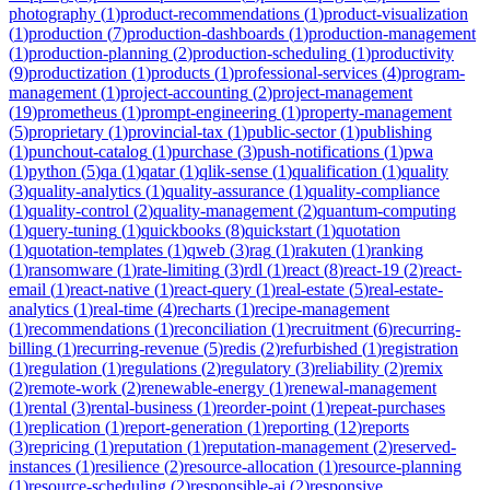
photography
(
1
)
product-recommendations
(
1
)
product-visualization
(
1
)
production
(
7
)
production-dashboards
(
1
)
production-management
(
1
)
production-planning
(
2
)
production-scheduling
(
1
)
productivity
(
9
)
productization
(
1
)
products
(
1
)
professional-services
(
4
)
program-
management
(
1
)
project-accounting
(
2
)
project-management
(
19
)
prometheus
(
1
)
prompt-engineering
(
1
)
property-management
(
5
)
proprietary
(
1
)
provincial-tax
(
1
)
public-sector
(
1
)
publishing
(
1
)
punchout-catalog
(
1
)
purchase
(
3
)
push-notifications
(
1
)
pwa
(
1
)
python
(
5
)
qa
(
1
)
qatar
(
1
)
qlik-sense
(
1
)
qualification
(
1
)
quality
(
3
)
quality-analytics
(
1
)
quality-assurance
(
1
)
quality-compliance
(
1
)
quality-control
(
2
)
quality-management
(
2
)
quantum-computing
(
1
)
query-tuning
(
1
)
quickbooks
(
8
)
quickstart
(
1
)
quotation
(
1
)
quotation-templates
(
1
)
qweb
(
3
)
rag
(
1
)
rakuten
(
1
)
ranking
(
1
)
ransomware
(
1
)
rate-limiting
(
3
)
rdl
(
1
)
react
(
8
)
react-19
(
2
)
react-
email
(
1
)
react-native
(
1
)
react-query
(
1
)
real-estate
(
5
)
real-estate-
analytics
(
1
)
real-time
(
4
)
recharts
(
1
)
recipe-management
(
1
)
recommendations
(
1
)
reconciliation
(
1
)
recruitment
(
6
)
recurring-
billing
(
1
)
recurring-revenue
(
5
)
redis
(
2
)
refurbished
(
1
)
registration
(
1
)
regulation
(
1
)
regulations
(
2
)
regulatory
(
3
)
reliability
(
2
)
remix
(
2
)
remote-work
(
2
)
renewable-energy
(
1
)
renewal-management
(
1
)
rental
(
3
)
rental-business
(
1
)
reorder-point
(
1
)
repeat-purchases
(
1
)
replication
(
1
)
report-generation
(
1
)
reporting
(
12
)
reports
(
3
)
repricing
(
1
)
reputation
(
1
)
reputation-management
(
2
)
reserved-
instances
(
1
)
resilience
(
2
)
resource-allocation
(
1
)
resource-planning
(
1
)
resource-scheduling
(
2
)
responsible-ai
(
2
)
responsive