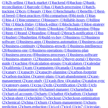
(
1
)
b2b-selling
(
1
)
back-market
(
1
)
backend
(
6
)
backup
(
2
)
bank-
reconciliation
(
1
)
barcode
(
1
)
bas
(
1
)
batch-processing
(
1
)
batch-
tracking
(
2
)
bcrs
(
1
)
beauty
(
1
)
bee
(
1
)
benchmarks
(
1
)
benefits
(
1
)
best-
of-breed
(
1
)
best-practices
(
6
)
bi-comparison
(
8
)
bi-tools
(
1
)
bias
(
1
)
big-4
(
1
)
bigcommerce
(
3
)
bigquery
(
1
)
billable-hours
(
1
)
billing
(
7
)
bir
(
1
)
black-friday
(
1
)
block-editor
(
1
)
blockchain
(
1
)
blog-strategy
(
1
)
blue-green
(
1
)
bmf
(
1
)
bom
(
2
)
booking
(
5
)
bookkeeping
(
9
)
bpa
(
1
)
bpm
(
1
)
brand
(
2
)
branding
(
1
)
brazil
(
2
)
breach-notification
(
1
)
bss
(
1
)
budget
(
3
)
budgeting
(
6
)
build-vs-buy
(
3
)
business
(
13
)
business
software
(
1
)
business-apps
(
1
)
business-automation
(
1
)
business-case
(
2
)
business-continuity
(
2
)
business-growth
(
1
)
business-intelligence
(
26
)
business-one
(
1
)
business-operations
(
1
)
business-plan
(
1
)
business-process
(
8
)
business-processes
(
1
)
business-software
(
1
)
business-strategy
(
12
)
business-tools
(
2
)
buyer-portal
(
1
)
buyers-
guide
(
1
)
caching
(
6
)
calculation-groups
(
1
)
calculators
(
1
)
calendar
(
3
)
california
(
1
)
cam
(
1
)
campaigns
(
4
)
canada
(
1
)
canada-hst
(
1
)
canary
(
1
)
capacity
(
2
)
capacity-planning
(
2
)
carbon-footprint
(
2
)
carbon-tracking
(
3
)
career-plans
(
1
)
cart-abandonment
(
2
)
case-
management
(
2
)
case-study
(
11
)
cash-flow
(
4
)
catalog
(
2
)
catalog-sync
(
1
)
category-pages
(
1
)
ccpa
(
2
)
cdn
(
2
)
certification
(
2
)
cfdi
(
1
)
cfo
(
2
)
change-management
(
6
)
channel-manager
(
1
)
chargebacks
(
1
)
chart-of-accounts
(
3
)
charts
(
1
)
chatbot
(
6
)
chatbots
(
1
)
chatgpt
(
2
)
cheat-sheet
(
1
)
checklist
(
7
)
checkout
(
2
)
checkout-optimization
(
2
)
chemical
(
2
)
china
(
1
)
churn
(
1
)
churn-management
(
1
)
churn-
prediction
(
2
)
churn-reduction
(
1
)
ci-cd
(
7
)
cicd
(
1
)
cin7
(
1
)
circular-