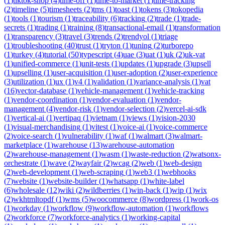
(
1
)
tiktok-shop
(
4
)
time-off
(
1
)
time-to-market
(
1
)
time-tracking
(
2
)
timeline
(
5
)
timesheets
(
2
)
tms
(
1
)
toast
(
1
)
tokens
(
3
)
tokopedia
(
1
)
tools
(
1
)
tourism
(
1
)
traceability
(
6
)
tracking
(
2
)
trade
(
1
)
trade-
secrets
(
1
)
trading
(
1
)
training
(
8
)
transactional-email
(
1
)
transformation
(
1
)
transparency
(
3
)
travel
(
3
)
trends
(
2
)
trendyol
(
1
)
triage
(
1
)
troubleshooting
(
40
)
trust
(
1
)
tryton
(
1
)
tuning
(
2
)
turborepo
(
1
)
turkey
(
4
)
tutorial
(
50
)
typescript
(
4
)
uae
(
3
)
uat
(
1
)
uk
(
2
)
uk-vat
(
1
)
unified-commerce
(
1
)
unit-tests
(
1
)
updates
(
1
)
upgrade
(
3
)
upsell
(
1
)
upselling
(
1
)
user-acquisition
(
1
)
user-adoption
(
2
)
user-experience
(
3
)
utilization
(
1
)
ux
(
1
)
v4
(
1
)
validation
(
1
)
variance-analysis
(
1
)
vat
(
16
)
vector-database
(
1
)
vehicle-management
(
1
)
vehicle-tracking
(
1
)
vendor-coordination
(
1
)
vendor-evaluation
(
1
)
vendor-
management
(
4
)
vendor-risk
(
1
)
vendor-selection
(
2
)
vercel-ai-sdk
(
1
)
vertical-ai
(
1
)
vertipaq
(
1
)
vietnam
(
1
)
views
(
1
)
vision-2030
(
1
)
visual-merchandising
(
1
)
vitest
(
1
)
voice-ai
(
1
)
voice-commerce
(
2
)
voice-search
(
1
)
vulnerability
(
1
)
waf
(
1
)
walmart
(
3
)
walmart-
marketplace
(
1
)
warehouse
(
13
)
warehouse-automation
(
2
)
warehouse-management
(
1
)
wasm
(
1
)
waste-reduction
(
2
)
watsonx-
orchestrate
(
1
)
wave
(
2
)
wayfair
(
2
)
wcag
(
2
)
web
(
1
)
web-design
(
2
)
web-development
(
1
)
web-scraping
(
1
)
web3
(
1
)
webhooks
(
7
)
website
(
1
)
website-builder
(
1
)
whatsapp
(
1
)
white-label
(
6
)
wholesale
(
12
)
wiki
(
2
)
wildberries
(
1
)
win-back
(
1
)
wip
(
1
)
wix
(
2
)
wkhtmltopdf
(
1
)
wms
(
5
)
woocommerce
(
8
)
wordpress
(
1
)
work-os
(
1
)
workday
(
1
)
workflow
(
9
)
workflow-automation
(
1
)
workflows
(
2
)
workforce
(
7
)
workforce-analytics
(
1
)
working-capital