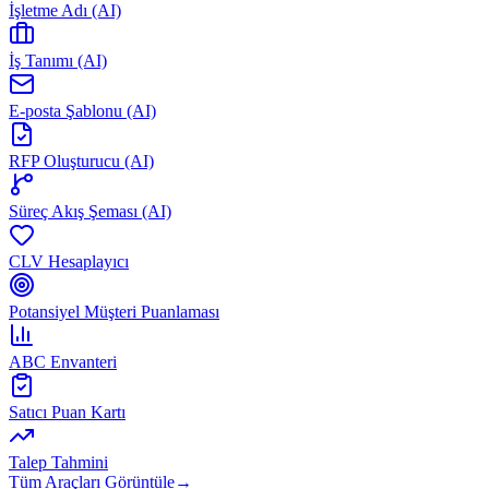
İşletme Adı (AI)
İş Tanımı (AI)
E-posta Şablonu (AI)
RFP Oluşturucu (AI)
Süreç Akış Şeması (AI)
CLV Hesaplayıcı
Potansiyel Müşteri Puanlaması
ABC Envanteri
Satıcı Puan Kartı
Talep Tahmini
Tüm Araçları Görüntüle
→