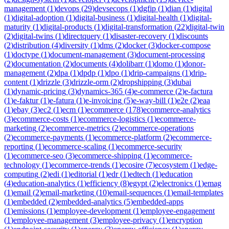
management
(
1
)
devops
(
29
)
devsecops
(
1
)
dgfip
(
1
)
dian
(
1
)
digital
(
1
)
digital-adoption
(
1
)
digital-business
(
1
)
digital-health
(
1
)
digital-
maturity
(
1
)
digital-products
(
1
)
digital-transformation
(
22
)
digital-twin
(
2
)
digital-twins
(
1
)
directquery
(
1
)
disaster-recovery
(
1
)
discounts
(
2
)
distribution
(
4
)
diversity
(
1
)
dms
(
2
)
docker
(
3
)
docker-compose
(
1
)
doctype
(
1
)
document-management
(
3
)
document-processing
(
2
)
documentation
(
2
)
documents
(
4
)
dolibarr
(
1
)
domo
(
1
)
donor-
management
(
2
)
dpa
(
1
)
dpdp
(
1
)
dpo
(
1
)
drip-campaigns
(
1
)
drip-
content
(
1
)
drizzle
(
3
)
drizzle-orm
(
2
)
dropshipping
(
3
)
dubai
(
1
)
dynamic-pricing
(
3
)
dynamics-365
(
4
)
e-commerce
(
2
)
e-factura
(
1
)
e-faktur
(
1
)
e-fatura
(
1
)
e-invoicing
(
5
)
e-way-bill
(
1
)
e2e
(
2
)
eaa
(
1
)
ebay
(
3
)
ec2
(
1
)
ecm
(
1
)
ecommerce
(
178
)
ecommerce-analytics
(
3
)
ecommerce-costs
(
1
)
ecommerce-logistics
(
1
)
ecommerce-
marketing
(
2
)
ecommerce-metrics
(
2
)
ecommerce-operations
(
2
)
ecommerce-payments
(
1
)
ecommerce-platform
(
2
)
ecommerce-
reporting
(
1
)
ecommerce-scaling
(
1
)
ecommerce-security
(
1
)
ecommerce-seo
(
3
)
ecommerce-shipping
(
1
)
ecommerce-
technology
(
1
)
ecommerce-trends
(
1
)
ecosire
(
7
)
ecosystem
(
1
)
edge-
computing
(
2
)
edi
(
1
)
editorial
(
1
)
edr
(
1
)
edtech
(
1
)
education
(
4
)
education-analytics
(
1
)
efficiency
(
8
)
egypt
(
2
)
electronics
(
1
)
emag
(
1
)
email
(
2
)
email-marketing
(
10
)
email-sequences
(
1
)
email-templates
(
1
)
embedded
(
2
)
embedded-analytics
(
5
)
embedded-apps
(
1
)
emissions
(
1
)
employee-development
(
1
)
employee-engagement
(
1
)
employee-management
(
3
)
employee-privacy
(
1
)
encryption