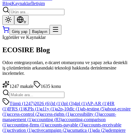
Blog
Kaynaklar
İletişim
tr
Giriş yap
Başlayın
İçgörüler ve Kaynaklar
ECOSIRE Blog
Odoo entegrasyonları, e-ticaret otomasyonu ve yapay zeka destekli
iş çözümlerinin arkasındaki teknoloji hakkında derinlemesine
incelemeler.
1247
makale
1635
konu
Tümü (1247)
2026
(
6
)
3d
(
1
)
3pl
(
3
)
4pl
(
1
)
AP-AR
(
1
)
HR
(
1
)
IFRS
(
1
)
KPIs
(
1
)
a11y
(
1
)
a2p-10dlc
(
1
)
ab-testing
(
5
)
about-ecosire
(
1
)
access-control
(
2
)
access-rights
(
1
)
accessibility
(
3
)
account-
management
(
1
)
accounting
(
83
)
accounting-comparison
(
1
)
accounting-firms
(
1
)
accounts-payable
(
3
)
accounts-receivable
(
1
)
activation
(
1
)
activecampaign
(
2
)
acumatica
(
1
)
ada
(
2
)
adempiere