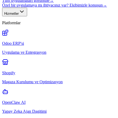
Tüm uygulamaları görüntüle
→
Özel bir uygulamaya mı ihtiyacınız var? Ekibimizle konuşun
→
Hizmetler
Platformlar
Odoo ERP'si
Uygulama ve Entegrasyon
Shopify
Magaza Kurulumu ve Optimizasyon
OpenClaw AI
Yapay Zeka Ajan Dagitimi