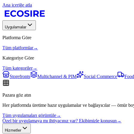
Ana içeriğe atla
Uygulamalar
Platforma Göre
Tüm platformlar
→
Kategoriye Göre
Tüm kategoriler
→
Storefronts
Multichannel & PIM
Social Commerce
Food
Pazara göz atın
Her platformda üretime hazır uygulamalar ve bağlayıcılar — ömür bo
Tüm uygulamaları görüntüle
→
Özel bir uygulamaya mı ihtiyacınız var? Ekibimizle konuşun
→
Hizmetler