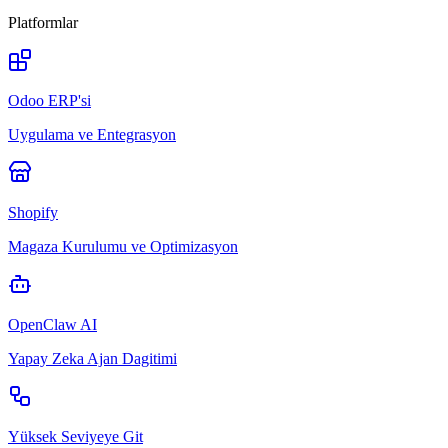
Platformlar
Odoo ERP'si
Uygulama ve Entegrasyon
Shopify
Magaza Kurulumu ve Optimizasyon
OpenClaw AI
Yapay Zeka Ajan Dagitimi
Yüksek Seviyeye Git