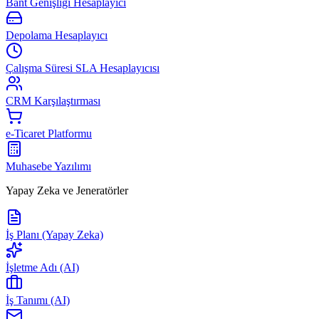
Bant Genişliği Hesaplayıcı
Depolama Hesaplayıcı
Çalışma Süresi SLA Hesaplayıcısı
CRM Karşılaştırması
e-Ticaret Platformu
Muhasebe Yazılımı
Yapay Zeka ve Jeneratörler
İş Planı (Yapay Zeka)
İşletme Adı (AI)
İş Tanımı (AI)