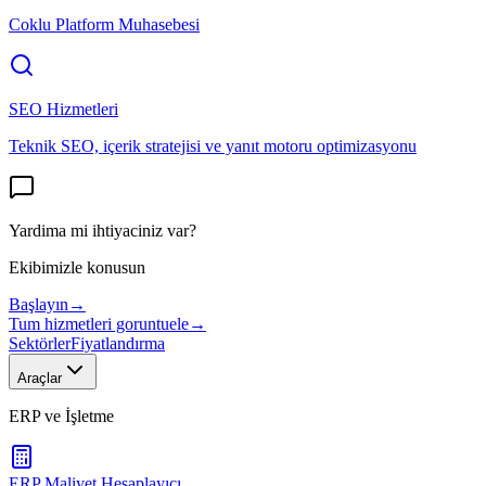
Coklu Platform Muhasebesi
SEO Hizmetleri
Teknik SEO, içerik stratejisi ve yanıt motoru optimizasyonu
Yardima mi ihtiyaciniz var?
Ekibimizle konusun
Başlayın
→
Tum hizmetleri goruntuele
→
Sektörler
Fiyatlandırma
Araçlar
ERP ve İşletme
ERP Maliyet Hesaplayıcı