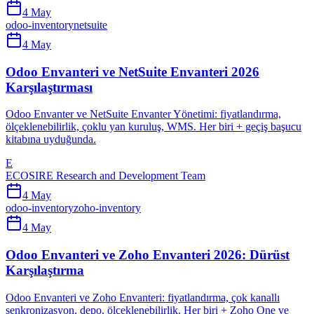
4 May
odoo-inventory
netsuite
4 May
Odoo Envanteri ve NetSuite Envanteri 2026
Karşılaştırması
Odoo Envanter ve NetSuite Envanter Yönetimi: fiyatlandırma,
ölçeklenebilirlik, çoklu yan kuruluş, WMS. Her biri + geçiş başucu
kitabına uyduğunda.
E
ECOSIRE Research and Development Team
4 May
odoo-inventory
zoho-inventory
4 May
Odoo Envanteri ve Zoho Envanteri 2026: Dürüst
Karşılaştırma
Odoo Envanteri ve Zoho Envanteri: fiyatlandırma, çok kanallı
senkronizasyon, depo, ölçeklenebilirlik. Her biri + Zoho One ve