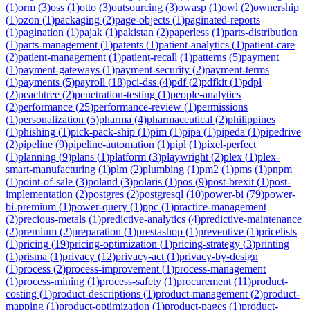
(
1
)
orm
(
3
)
oss
(
1
)
otto
(
3
)
outsourcing
(
3
)
owasp
(
1
)
owl
(
2
)
ownership
(
1
)
ozon
(
1
)
packaging
(
2
)
page-objects
(
1
)
paginated-reports
(
1
)
pagination
(
1
)
pajak
(
1
)
pakistan
(
2
)
paperless
(
1
)
parts-distribution
(
1
)
parts-management
(
1
)
patents
(
1
)
patient-analytics
(
1
)
patient-care
(
2
)
patient-management
(
1
)
patient-recall
(
1
)
patterns
(
5
)
payment
(
1
)
payment-gateways
(
1
)
payment-security
(
2
)
payment-terms
(
1
)
payments
(
5
)
payroll
(
18
)
pci-dss
(
4
)
pdf
(
2
)
pdfkit
(
1
)
pdpl
(
2
)
peachtree
(
2
)
penetration-testing
(
1
)
people-analytics
(
2
)
performance
(
25
)
performance-review
(
1
)
permissions
(
1
)
personalization
(
5
)
pharma
(
4
)
pharmaceutical
(
2
)
philippines
(
1
)
phishing
(
1
)
pick-pack-ship
(
1
)
pim
(
1
)
pipa
(
1
)
pipeda
(
1
)
pipedrive
(
2
)
pipeline
(
9
)
pipeline-automation
(
1
)
pipl
(
1
)
pixel-perfect
(
1
)
planning
(
9
)
plans
(
1
)
platform
(
3
)
playwright
(
2
)
plex
(
1
)
plex-
smart-manufacturing
(
1
)
plm
(
2
)
plumbing
(
1
)
pm2
(
1
)
pms
(
1
)
pnpm
(
1
)
point-of-sale
(
3
)
poland
(
3
)
polaris
(
1
)
pos
(
9
)
post-brexit
(
1
)
post-
implementation
(
2
)
postgres
(
2
)
postgresql
(
10
)
power-bi
(
79
)
power-
bi-premium
(
1
)
power-query
(
1
)
ppc
(
1
)
practice-management
(
2
)
precious-metals
(
1
)
predictive-analytics
(
4
)
predictive-maintenance
(
2
)
premium
(
2
)
preparation
(
1
)
prestashop
(
1
)
preventive
(
1
)
pricelists
(
1
)
pricing
(
19
)
pricing-optimization
(
1
)
pricing-strategy
(
3
)
printing
(
1
)
prisma
(
1
)
privacy
(
12
)
privacy-act
(
1
)
privacy-by-design
(
1
)
process
(
2
)
process-improvement
(
1
)
process-management
(
1
)
process-mining
(
1
)
process-safety
(
1
)
procurement
(
11
)
product-
costing
(
1
)
product-descriptions
(
1
)
product-management
(
2
)
product-
mapping
(
1
)
product-optimization
(
1
)
product-pages
(
1
)
product-