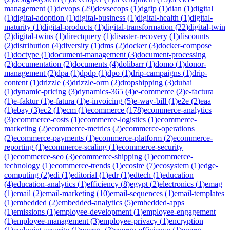
management
(
1
)
devops
(
29
)
devsecops
(
1
)
dgfip
(
1
)
dian
(
1
)
digital
(
1
)
digital-adoption
(
1
)
digital-business
(
1
)
digital-health
(
1
)
digital-
maturity
(
1
)
digital-products
(
1
)
digital-transformation
(
22
)
digital-twin
(
2
)
digital-twins
(
1
)
directquery
(
1
)
disaster-recovery
(
1
)
discounts
(
2
)
distribution
(
4
)
diversity
(
1
)
dms
(
2
)
docker
(
3
)
docker-compose
(
1
)
doctype
(
1
)
document-management
(
3
)
document-processing
(
2
)
documentation
(
2
)
documents
(
4
)
dolibarr
(
1
)
domo
(
1
)
donor-
management
(
2
)
dpa
(
1
)
dpdp
(
1
)
dpo
(
1
)
drip-campaigns
(
1
)
drip-
content
(
1
)
drizzle
(
3
)
drizzle-orm
(
2
)
dropshipping
(
3
)
dubai
(
1
)
dynamic-pricing
(
3
)
dynamics-365
(
4
)
e-commerce
(
2
)
e-factura
(
1
)
e-faktur
(
1
)
e-fatura
(
1
)
e-invoicing
(
5
)
e-way-bill
(
1
)
e2e
(
2
)
eaa
(
1
)
ebay
(
3
)
ec2
(
1
)
ecm
(
1
)
ecommerce
(
178
)
ecommerce-analytics
(
3
)
ecommerce-costs
(
1
)
ecommerce-logistics
(
1
)
ecommerce-
marketing
(
2
)
ecommerce-metrics
(
2
)
ecommerce-operations
(
2
)
ecommerce-payments
(
1
)
ecommerce-platform
(
2
)
ecommerce-
reporting
(
1
)
ecommerce-scaling
(
1
)
ecommerce-security
(
1
)
ecommerce-seo
(
3
)
ecommerce-shipping
(
1
)
ecommerce-
technology
(
1
)
ecommerce-trends
(
1
)
ecosire
(
7
)
ecosystem
(
1
)
edge-
computing
(
2
)
edi
(
1
)
editorial
(
1
)
edr
(
1
)
edtech
(
1
)
education
(
4
)
education-analytics
(
1
)
efficiency
(
8
)
egypt
(
2
)
electronics
(
1
)
emag
(
1
)
email
(
2
)
email-marketing
(
10
)
email-sequences
(
1
)
email-templates
(
1
)
embedded
(
2
)
embedded-analytics
(
5
)
embedded-apps
(
1
)
emissions
(
1
)
employee-development
(
1
)
employee-engagement
(
1
)
employee-management
(
3
)
employee-privacy
(
1
)
encryption