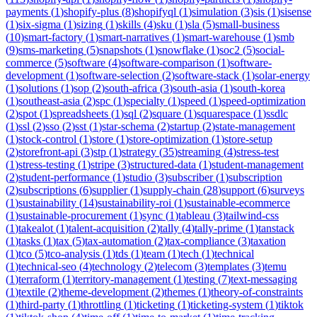
payments
(
1
)
shopify-plus
(
8
)
shopifyql
(
1
)
simulation
(
3
)
sis
(
1
)
sisense
(
1
)
six-sigma
(
1
)
sizing
(
1
)
skills
(
4
)
sku
(
1
)
sla
(
5
)
small-business
(
10
)
smart-factory
(
1
)
smart-narratives
(
1
)
smart-warehouse
(
1
)
smb
(
9
)
sms-marketing
(
5
)
snapshots
(
1
)
snowflake
(
1
)
soc2
(
5
)
social-
commerce
(
5
)
software
(
4
)
software-comparison
(
1
)
software-
development
(
1
)
software-selection
(
2
)
software-stack
(
1
)
solar-energy
(
1
)
solutions
(
1
)
sop
(
2
)
south-africa
(
3
)
south-asia
(
1
)
south-korea
(
1
)
southeast-asia
(
2
)
spc
(
1
)
specialty
(
1
)
speed
(
1
)
speed-optimization
(
2
)
spot
(
1
)
spreadsheets
(
1
)
sql
(
2
)
square
(
1
)
squarespace
(
1
)
ssdlc
(
1
)
ssl
(
2
)
sso
(
2
)
sst
(
1
)
star-schema
(
2
)
startup
(
2
)
state-management
(
1
)
stock-control
(
1
)
store
(
1
)
store-optimization
(
1
)
store-setup
(
2
)
storefront-api
(
3
)
stp
(
1
)
strategy
(
35
)
streaming
(
4
)
stress-test
(
1
)
stress-testing
(
1
)
stripe
(
3
)
structured-data
(
1
)
student-management
(
2
)
student-performance
(
1
)
studio
(
3
)
subscriber
(
1
)
subscription
(
2
)
subscriptions
(
6
)
supplier
(
1
)
supply-chain
(
28
)
support
(
6
)
surveys
(
1
)
sustainability
(
14
)
sustainability-roi
(
1
)
sustainable-ecommerce
(
1
)
sustainable-procurement
(
1
)
sync
(
1
)
tableau
(
3
)
tailwind-css
(
1
)
takealot
(
1
)
talent-acquisition
(
2
)
tally
(
4
)
tally-prime
(
1
)
tanstack
(
1
)
tasks
(
1
)
tax
(
5
)
tax-automation
(
2
)
tax-compliance
(
3
)
taxation
(
1
)
tco
(
5
)
tco-analysis
(
1
)
tds
(
1
)
team
(
1
)
tech
(
1
)
technical
(
1
)
technical-seo
(
4
)
technology
(
2
)
telecom
(
3
)
templates
(
3
)
temu
(
1
)
terraform
(
1
)
territory-management
(
1
)
testing
(
7
)
text-messaging
(
1
)
textile
(
2
)
theme-development
(
2
)
themes
(
1
)
theory-of-constraints
(
1
)
third-party
(
1
)
throttling
(
1
)
ticketing
(
1
)
ticketing-system
(
1
)
tiktok