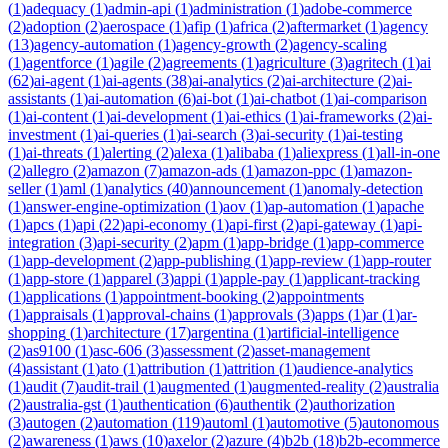
(
1
)
adequacy
(
1
)
admin-api
(
1
)
administration
(
1
)
adobe-commerce
(
2
)
adoption
(
2
)
aerospace
(
1
)
afip
(
1
)
africa
(
2
)
aftermarket
(
1
)
agency
(
13
)
agency-automation
(
1
)
agency-growth
(
2
)
agency-scaling
(
1
)
agentforce
(
1
)
agile
(
2
)
agreements
(
1
)
agriculture
(
3
)
agritech
(
1
)
ai
(
62
)
ai-agent
(
1
)
ai-agents
(
38
)
ai-analytics
(
2
)
ai-architecture
(
2
)
ai-
assistants
(
1
)
ai-automation
(
6
)
ai-bot
(
1
)
ai-chatbot
(
1
)
ai-comparison
(
1
)
ai-content
(
1
)
ai-development
(
1
)
ai-ethics
(
1
)
ai-frameworks
(
2
)
ai-
investment
(
1
)
ai-queries
(
1
)
ai-search
(
3
)
ai-security
(
1
)
ai-testing
(
1
)
ai-threats
(
1
)
alerting
(
2
)
alexa
(
1
)
alibaba
(
1
)
aliexpress
(
1
)
all-in-one
(
2
)
allegro
(
2
)
amazon
(
7
)
amazon-ads
(
1
)
amazon-ppc
(
1
)
amazon-
seller
(
1
)
aml
(
1
)
analytics
(
40
)
announcement
(
1
)
anomaly-detection
(
1
)
answer-engine-optimization
(
1
)
aov
(
1
)
ap-automation
(
1
)
apache
(
1
)
apcs
(
1
)
api
(
22
)
api-economy
(
1
)
api-first
(
2
)
api-gateway
(
1
)
api-
integration
(
3
)
api-security
(
2
)
apm
(
1
)
app-bridge
(
1
)
app-commerce
(
1
)
app-development
(
2
)
app-publishing
(
1
)
app-review
(
1
)
app-router
(
1
)
app-store
(
1
)
apparel
(
3
)
appi
(
1
)
apple-pay
(
1
)
applicant-tracking
(
1
)
applications
(
1
)
appointment-booking
(
2
)
appointments
(
1
)
appraisals
(
1
)
approval-chains
(
1
)
approvals
(
3
)
apps
(
1
)
ar
(
1
)
ar-
shopping
(
1
)
architecture
(
17
)
argentina
(
1
)
artificial-intelligence
(
2
)
as9100
(
1
)
asc-606
(
3
)
assessment
(
2
)
asset-management
(
4
)
assistant
(
1
)
ato
(
1
)
attribution
(
1
)
attrition
(
1
)
audience-analytics
(
1
)
audit
(
7
)
audit-trail
(
1
)
augmented
(
1
)
augmented-reality
(
2
)
australia
(
2
)
australia-gst
(
1
)
authentication
(
6
)
authentik
(
2
)
authorization
(
3
)
autogen
(
2
)
automation
(
119
)
automl
(
1
)
automotive
(
5
)
autonomous
(
2
)
awareness
(
1
)
aws
(
10
)
axelor
(
2
)
azure
(
4
)
b2b
(
18
)
b2b-ecommerce