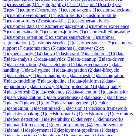
(
1
)
cross-selling
(
1
)
cryptography
(
1
)
csat
(
1
)
cspm
(
1
)
csrd
(
3
)
css
(
2
)
csv
(
1
)
culture
(
1
)
currency
(
1
)
custom-agents
(
1
)
custom-checkout
(
1
)
custom-development
(
1
)
custom-fields
(
1
)
custom-module
(
1
)
custom-orders
(
2
)
custom-skills
(
2
)
customer-analytics
(
2
)
customer-data
(
1
)
customer-engagement
(
3
)
customer-experience
(
5
)
customer-health
(
1
)
customer-journey
(
1
)
customer-lifetime-value
(
3
)
customer-retention
(
5
)
customer-satisfaction
(
1
)
customer-
segmentation
(
2
)
customer-service
(
7
)
customer-success
(
5
)
customer-
support
(
7
)
customization
(
5
)
customs
(
1
)
cutover
(
2
)
cx
(
1
)
cybersecurity
(
14
)
daraz
(
1
)
dashboard
(
2
)
dashboards
(
16
)
data
(
5
)
data-analysis
(
3
)
data-analytics
(
3
)
data-cleanup
(
2
)
data-driven
(
3
)
data-extraction
(
2
)
data-fetching
(
1
)
data-governance
(
1
)
data-
handling
(
1
)
data-hygiene
(
1
)
data-integration
(
2
)
data-lifecycle
(
1
)
data-literacy
(
1
)
data-mapping
(
1
)
data-mesh
(
1
)
data-migration
(
8
)
data-modeling
(
5
)
data-pipeline
(
1
)
data-platform
(
2
)
data-
preparation
(
1
)
data-privacy
(
4
)
data-protection
(
14
)
data-quality
(
4
)
data-refresh
(
2
)
data-residency
(
2
)
data-retention
(
1
)
data-transfer
(
4
)
data-visualization
(
5
)
data-warehouse
(
2
)
database
(
7
)
dataflows
(
1
)
datev
(
1
)
dawn
(
1
)
dax
(
7
)
deal-management
(
1
)
dealer
(
1
)
debugging
(
1
)
decentralized
(
1
)
decision
(
1
)
decision-framework
(
1
)
decision-making
(
1
)
decision-matrix
(
1
)
decision-tree
(
1
)
decorators
(
1
)
defect-detection
(
1
)
deliverability
(
1
)
delivery
(
1
)
delmiaworks
(
1
)
demand-forecasting
(
3
)
demand-planning
(
4
)
demand-sensing
(
1
)
dental
(
1
)
deployment
(
10
)
deployment-pipelines
(
1
)
design
(
2
)
design-system
(
1
)
developer
(
1
)
development
(
13
)
device-