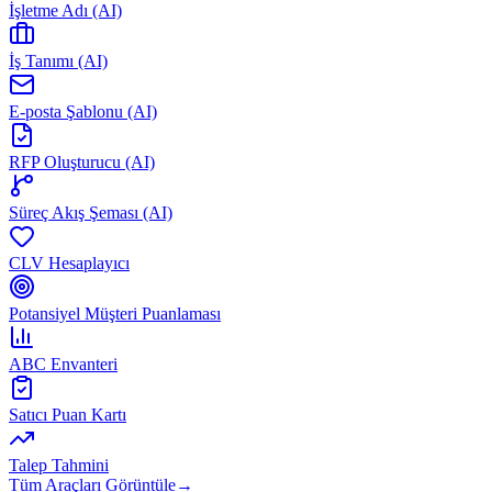
İşletme Adı (AI)
İş Tanımı (AI)
E-posta Şablonu (AI)
RFP Oluşturucu (AI)
Süreç Akış Şeması (AI)
CLV Hesaplayıcı
Potansiyel Müşteri Puanlaması
ABC Envanteri
Satıcı Puan Kartı
Talep Tahmini
Tüm Araçları Görüntüle
→