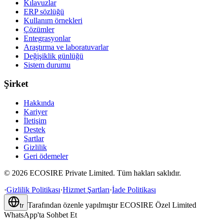
Kılavuzlar
ERP sözlüğü
Kullanım örnekleri
Çözümler
Entegrasyonlar
Araştırma ve laboratuvarlar
Değişiklik günlüğü
Sistem durumu
Şirket
Hakkında
Kariyer
İletişim
Destek
Şartlar
Gizlilik
Geri ödemeler
©
2026
ECOSIRE Private Limited. Tüm hakları saklıdır.
·
Gizlilik Politikası
·
Hizmet Şartları
·
İade Politikası
Tarafından özenle yapılmıştır
ECOSIRE Özel Limited
tr
WhatsApp'ta Sohbet Et