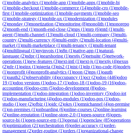
(
1
)
mobile-analytics
(
1
)
mobile-app
(
1
)
mobile-apps
(
1
)
mobile-bi
(
1
)
mobile-checkout
(
1
)
mobile-commerce
(
14
)
mobile-cro
(
1
)
mobile-
first
(
1
)
mobile-optimization
(
1
)
mobile-payments
(
1
)
mobile-seo
(
1
)
mobile-strategy
(
1
)
mobile-ux
(
1
)
modernization
(
1
)
modules
(
2
)
monday
(
3
)
monetization
(
2
)
monitoring
(
8
)
monolith
(
1
)
monorepo
(
2
)
month-end
(
1
)
month-end-close
(
2
)
mps
(
1
)
mrp
(
6
)
mtd
(
1
)
multi-
agent
(
5
)
multi-channel
(
13
)
multi-cloud
(
1
)
multi-company
(
3
)
multi-
country
(
2
)
multi-currency
(
6
)
multi-entity
(
2
)
multi-location
(
4
)
multi-
market
(
1
)
multi-marketplace
(
1
)
multi-tenancy
(
1
)
multi-tenant
(
4
)
multilingual
(
1
)
myinvois
(
1
)
n8n
(
1
)
native-app
(
1
)
natural-
language
(
2
)
ndpr
(
1
)
nearshoring
(
1
)
nestjs
(
5
)
netsuite
(
5
)
network-
operations
(
1
)
new-features
(
3
)
next-intl
(
1
)
next-js
(
1
)
nextjs
(
4
)
nexus
(
2
)
nfe
(
1
)
nginx
(
1
)
nigeria
(
3
)
nis2
(
1
)
nist
(
1
)
nlp
(
1
)
no-code
(
6
)
nodejs
(
1
)
nonprofit
(
4
)
nonprofit-analytics
(
1
)
noon
(
2
)
nps
(
1
)
oauth
(
1
)
oauth2
(
2
)
observability
(
4
)
occupancy
(
1
)
ocr
(
2
)
odoo
(
446
)
odoo
19
(
1
)
odoo versions
(
1
)
odoo-17
(
1
)
odoo-18
(
1
)
odoo-19
(
16
)
odoo-
accounting
(
6
)
odoo-crm
(
5
)
odoo-development
(
8
)
odoo-
implementation
(
1
)
odoo-integration
(
1
)
odoo-inventory
(
5
)
odoo-iot
(
1
)
odoo-manufacturing
(
4
)
odoo-modules
(
1
)
odoo-pos
(
1
)
odoo-
studio
(
1
)
oee
(
2
)
ofbiz
(
1
)
oidc
(
2
)
okrs
(
1
)
omnichannel
(
4
)
on-premise
(
1
)
on-premises
(
1
)
onboarding
(
6
)
online-courses
(
2
)
online-learning
(
2
)
online-reputation
(
1
)
online-store-2.0
(
1
)
open-source
(
6
)
open-
source-bi
(
1
)
open-source-erp
(
13
)
openai
(
1
)
openclaw
(
85
)
operations
(
6
)
optimization
(
21
)
orchestration
(
6
)
order-accuracy
(
1
)
order-
management
(
2
)
order-routing
(
1
)
orders
(
1
)
organizational-change