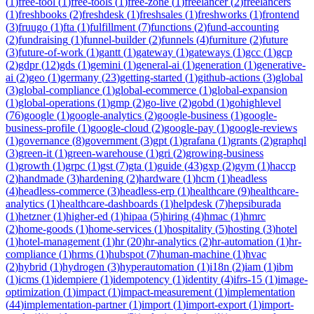
(
1
)
free-tool
(
1
)
free-tools
(
1
)
free-zone
(
1
)
freelancer
(
2
)
freelancers
(
1
)
freshbooks
(
2
)
freshdesk
(
1
)
freshsales
(
1
)
freshworks
(
1
)
frontend
(
3
)
fruugo
(
1
)
fta
(
1
)
fulfillment
(
7
)
functions
(
2
)
fund-accounting
(
2
)
fundraising
(
1
)
funnel-builder
(
2
)
funnels
(
4
)
furniture
(
2
)
future
(
3
)
future-of-work
(
1
)
gantt
(
1
)
gateway
(
1
)
gateways
(
1
)
gcc
(
1
)
gcp
(
2
)
gdpr
(
12
)
gds
(
1
)
gemini
(
1
)
general-ai
(
1
)
generation
(
1
)
generative-
ai
(
2
)
geo
(
1
)
germany
(
23
)
getting-started
(
1
)
github-actions
(
3
)
global
(
3
)
global-compliance
(
1
)
global-ecommerce
(
1
)
global-expansion
(
1
)
global-operations
(
1
)
gmp
(
2
)
go-live
(
2
)
gobd
(
1
)
gohighlevel
(
76
)
google
(
1
)
google-analytics
(
2
)
google-business
(
1
)
google-
business-profile
(
1
)
google-cloud
(
2
)
google-pay
(
1
)
google-reviews
(
1
)
governance
(
8
)
government
(
3
)
gpt
(
1
)
grafana
(
1
)
grants
(
2
)
graphql
(
3
)
green-it
(
1
)
green-warehouse
(
1
)
gri
(
2
)
growing-business
(
1
)
growth
(
1
)
grpc
(
1
)
gst
(
7
)
gta
(
1
)
guide
(
43
)
gxp
(
2
)
gym
(
1
)
haccp
(
2
)
handmade
(
3
)
hardening
(
2
)
hardware
(
1
)
hcm
(
1
)
headless
(
4
)
headless-commerce
(
3
)
headless-erp
(
1
)
healthcare
(
9
)
healthcare-
analytics
(
1
)
healthcare-dashboards
(
1
)
helpdesk
(
7
)
hepsiburada
(
1
)
hetzner
(
1
)
higher-ed
(
1
)
hipaa
(
5
)
hiring
(
4
)
hmac
(
1
)
hmrc
(
2
)
home-goods
(
1
)
home-services
(
1
)
hospitality
(
5
)
hosting
(
3
)
hotel
(
1
)
hotel-management
(
1
)
hr
(
20
)
hr-analytics
(
2
)
hr-automation
(
1
)
hr-
compliance
(
1
)
hrms
(
1
)
hubspot
(
7
)
human-machine
(
1
)
hvac
(
2
)
hybrid
(
1
)
hydrogen
(
3
)
hyperautomation
(
1
)
i18n
(
2
)
iam
(
1
)
ibm
(
1
)
icms
(
1
)
idempiere
(
1
)
idempotency
(
1
)
identity
(
4
)
ifrs-15
(
1
)
image-
optimization
(
1
)
impact
(
1
)
impact-measurement
(
1
)
implementation
(
44
)
implementation-partner
(
1
)
import
(
1
)
import-export
(
1
)
import-