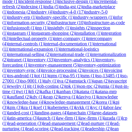
mode
(
1
)
incident-response
(
3
)
inclusive-design
(
1
)
incremental-
refresh
(
2
)
indexing
(
1
)
india
(
5
)
india-gst
(
2
)
india-marketplace
(
1
)
indonesia
(
2
)
industry
(
4
)
industry-4-0
(
17
)
industry-5-0
(
1
)
industry-erp
(
1
)
industry-specific
(
1
)
industry-wrappers
(
1
)
infor
(
1
)
information-security
(
2
)
infrastructure
(
10
)
infrastructure-as-code
(
1
)
infusionsoft
(
1
)
inp
(
1
)
insightly
(
1
)
insights
(
2
)
inspection
(
1
)
instagram
(
1
)
instagram-shopping
(
2
)
installation
(
1
)
integration
(
63
)
intellectual-property
(
1
)
inter-company
(
1
)
intercompany
(
4
)
internal-controls
(
1
)
internal-documentation
(
1
)
international
(
11
)
international-expansion
(
1
)
international-logistics
(
1
)
international-selling
(
2
)
international-trade
(
1
)
internationalization
(
2
)
intranet
(
1
)
inventory
(
33
)
inventory-analytics
(
1
)
inventory-
forecasting
(
1
)
inventory-management
(
5
)
inventory-optimization
(
1
)
inventory-sync
(
4
)
invoice-processing
(
2
)
invoices
(
1
)
invoicing
(
1
)
ios-android
(
1
)
iot
(
11
)
iqms
(
1
)
isa-95
(
1
)
isms
(
1
)
iso-13485
(
1
)
iso-
27001
(
3
)
iso-9001
(
1
)
italy
(
1
)
iva
(
2
)
jamstack
(
1
)
japan
(
2
)
javascript
(
1
)
jewelry
(
1
)
jit
(
1
)
job-costing
(
2
)
jpk
(
1
)
json-rpc
(
2
)
jumia
(
1
)
just-in-
time
(
1
)
jwt
(
1
)
k6
(
2
)
kafka
(
1
)
kanban
(
3
)
katana
(
1
)
katana-mrp
(
1
)
kaufland
(
2
)
kdv
(
1
)
keap
(
2
)
kenya
(
1
)
klaviyo
(
1
)
knowledge
(
1
)
knowledge-base
(
4
)
knowledge-management
(
2
)
korea
(
1
)
kpi
(
3
)
kpis
(
3
)
kra
(
1
)
ksef
(
1
)
kubernetes
(
1
)
kvkk
(
1
)
kyc
(
1
)
labor-law
(
1
)
landed-cost
(
1
)
landing-pages
(
4
)
langchain
(
3
)
large-datasets
(
1
)
latin-america
(
3
)
launch
(
1
)
law-firm
(
1
)
law-firms
(
1
)
lazada
(
1
)
lcp
(
1
)
lead-generation
(
3
)
lead-management
(
2
)
lead-nurture
(
1
)
lead-
nurturing
(
1
)
lead-scoring
(
2
)
lead-tracking
(
1
)
leadership
(
2
)
lean