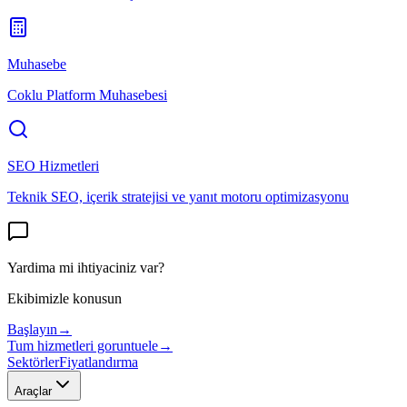
Muhasebe
Coklu Platform Muhasebesi
SEO Hizmetleri
Teknik SEO, içerik stratejisi ve yanıt motoru optimizasyonu
Yardima mi ihtiyaciniz var?
Ekibimizle konusun
Başlayın
→
Tum hizmetleri goruntuele
→
Sektörler
Fiyatlandırma
Araçlar