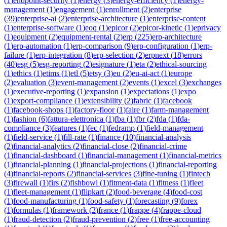
(
1
)
endpoint-security
(
1
)
energy
(
3
)
energy-efficiency
(
1
)
energy-
management
(
1
)
engagement
(
1
)
enrollment
(
2
)
enterprise
(
39
)
enterprise-ai
(
2
)
enterprise-architecture
(
1
)
enterprise-content
(
1
)
enterprise-software
(
1
)
eoq
(
1
)
epicor
(
2
)
epicor-kinetic
(
1
)
eprivacy
(
1
)
equipment
(
2
)
equipment-rental
(
2
)
erp
(
225
)
erp-architecture
(
1
)
erp-automation
(
1
)
erp-comparison
(
9
)
erp-configuration
(
1
)
erp-
failure
(
1
)
erp-integration
(
8
)
erp-selection
(
2
)
erpnext
(
18
)
errors
(
40
)
esg
(
5
)
esg-reporting
(
2
)
esignature
(
1
)
eta
(
2
)
ethical-sourcing
(
1
)
ethics
(
1
)
etims
(
1
)
etl
(
5
)
etsy
(
3
)
eu
(
2
)
eu-ai-act
(
1
)
europe
(
2
)
evaluation
(
3
)
event-management
(
2
)
events
(
1
)
excel
(
3
)
exchanges
(
1
)
executive-reporting
(
1
)
expansion
(
1
)
expectations
(
1
)
expo
(
1
)
export-compliance
(
1
)
extensibility
(
2
)
fabric
(
1
)
facebook
(
1
)
facebook-shops
(
1
)
factory-floor
(
1
)
faire
(
1
)
farm-management
(
1
)
fashion
(
6
)
fattura-elettronica
(
1
)
fba
(
1
)
fbr
(
2
)
fda
(
1
)
fda-
compliance
(
3
)
features
(
1
)
fec
(
1
)
fedramp
(
1
)
field-management
(
1
)
field-service
(
1
)
fill-rate
(
1
)
finance
(
10
)
financial-analysis
(
2
)
financial-analytics
(
2
)
financial-close
(
2
)
financial-crime
(
1
)
financial-dashboard
(
1
)
financial-management
(
1
)
financial-metrics
(
1
)
financial-planning
(
1
)
financial-projections
(
1
)
financial-reporting
(
4
)
financial-reports
(
2
)
financial-services
(
3
)
fine-tuning
(
1
)
fintech
(
3
)
firewall
(
1
)
firs
(
2
)
fishbowl
(
1
)
fitment-data
(
1
)
fitness
(
1
)
fleet
(
1
)
fleet-management
(
1
)
flipkart
(
2
)
food-beverage
(
4
)
food-cost
(
1
)
food-manufacturing
(
1
)
food-safety
(
1
)
forecasting
(
9
)
forex
(
1
)
formulas
(
1
)
framework
(
2
)
france
(
1
)
frappe
(
4
)
frappe-cloud
(
1
)
fraud-detection
(
2
)
fraud-prevention
(
2
)
free
(
1
)
free-accounting