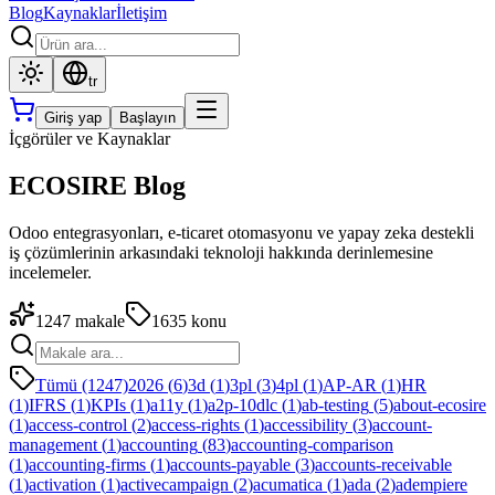
Blog
Kaynaklar
İletişim
tr
Giriş yap
Başlayın
İçgörüler ve Kaynaklar
ECOSIRE Blog
Odoo entegrasyonları, e-ticaret otomasyonu ve yapay zeka destekli
iş çözümlerinin arkasındaki teknoloji hakkında derinlemesine
incelemeler.
1247
makale
1635
konu
Tümü (1247)
2026
(
6
)
3d
(
1
)
3pl
(
3
)
4pl
(
1
)
AP-AR
(
1
)
HR
(
1
)
IFRS
(
1
)
KPIs
(
1
)
a11y
(
1
)
a2p-10dlc
(
1
)
ab-testing
(
5
)
about-ecosire
(
1
)
access-control
(
2
)
access-rights
(
1
)
accessibility
(
3
)
account-
management
(
1
)
accounting
(
83
)
accounting-comparison
(
1
)
accounting-firms
(
1
)
accounts-payable
(
3
)
accounts-receivable
(
1
)
activation
(
1
)
activecampaign
(
2
)
acumatica
(
1
)
ada
(
2
)
adempiere