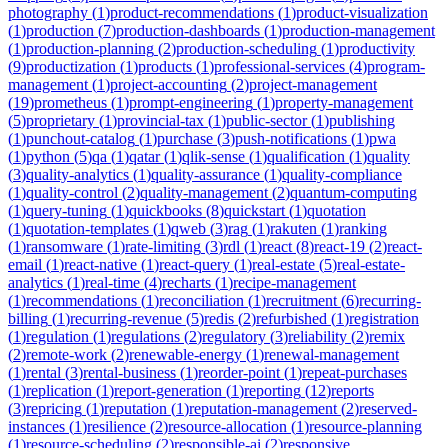
photography
(
1
)
product-recommendations
(
1
)
product-visualization
(
1
)
production
(
7
)
production-dashboards
(
1
)
production-management
(
1
)
production-planning
(
2
)
production-scheduling
(
1
)
productivity
(
9
)
productization
(
1
)
products
(
1
)
professional-services
(
4
)
program-
management
(
1
)
project-accounting
(
2
)
project-management
(
19
)
prometheus
(
1
)
prompt-engineering
(
1
)
property-management
(
5
)
proprietary
(
1
)
provincial-tax
(
1
)
public-sector
(
1
)
publishing
(
1
)
punchout-catalog
(
1
)
purchase
(
3
)
push-notifications
(
1
)
pwa
(
1
)
python
(
5
)
qa
(
1
)
qatar
(
1
)
qlik-sense
(
1
)
qualification
(
1
)
quality
(
3
)
quality-analytics
(
1
)
quality-assurance
(
1
)
quality-compliance
(
1
)
quality-control
(
2
)
quality-management
(
2
)
quantum-computing
(
1
)
query-tuning
(
1
)
quickbooks
(
8
)
quickstart
(
1
)
quotation
(
1
)
quotation-templates
(
1
)
qweb
(
3
)
rag
(
1
)
rakuten
(
1
)
ranking
(
1
)
ransomware
(
1
)
rate-limiting
(
3
)
rdl
(
1
)
react
(
8
)
react-19
(
2
)
react-
email
(
1
)
react-native
(
1
)
react-query
(
1
)
real-estate
(
5
)
real-estate-
analytics
(
1
)
real-time
(
4
)
recharts
(
1
)
recipe-management
(
1
)
recommendations
(
1
)
reconciliation
(
1
)
recruitment
(
6
)
recurring-
billing
(
1
)
recurring-revenue
(
5
)
redis
(
2
)
refurbished
(
1
)
registration
(
1
)
regulation
(
1
)
regulations
(
2
)
regulatory
(
3
)
reliability
(
2
)
remix
(
2
)
remote-work
(
2
)
renewable-energy
(
1
)
renewal-management
(
1
)
rental
(
3
)
rental-business
(
1
)
reorder-point
(
1
)
repeat-purchases
(
1
)
replication
(
1
)
report-generation
(
1
)
reporting
(
12
)
reports
(
3
)
repricing
(
1
)
reputation
(
1
)
reputation-management
(
2
)
reserved-
instances
(
1
)
resilience
(
2
)
resource-allocation
(
1
)
resource-planning
(
1
)
resource-scheduling
(
2
)
responsible-ai
(
2
)
responsive