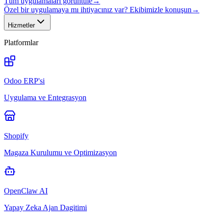
Tüm uygulamaları görüntüle
→
Özel bir uygulamaya mı ihtiyacınız var? Ekibimizle konuşun
→
Hizmetler
Platformlar
Odoo ERP'si
Uygulama ve Entegrasyon
Shopify
Magaza Kurulumu ve Optimizasyon
OpenClaw AI
Yapay Zeka Ajan Dagitimi