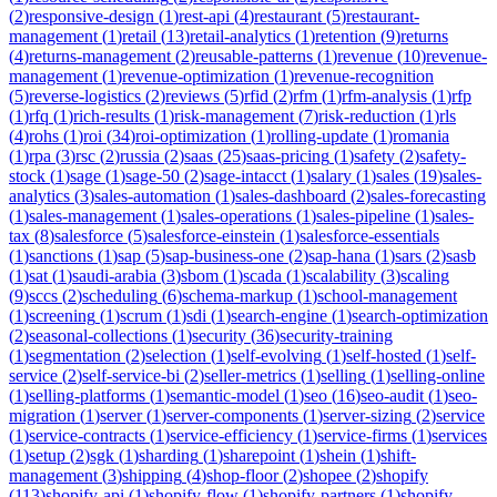
(
2
)
responsive-design
(
1
)
rest-api
(
4
)
restaurant
(
5
)
restaurant-
management
(
1
)
retail
(
13
)
retail-analytics
(
1
)
retention
(
9
)
returns
(
4
)
returns-management
(
2
)
reusable-patterns
(
1
)
revenue
(
10
)
revenue-
management
(
1
)
revenue-optimization
(
1
)
revenue-recognition
(
5
)
reverse-logistics
(
2
)
reviews
(
5
)
rfid
(
2
)
rfm
(
1
)
rfm-analysis
(
1
)
rfp
(
1
)
rfq
(
1
)
rich-results
(
1
)
risk-management
(
7
)
risk-reduction
(
1
)
rls
(
4
)
rohs
(
1
)
roi
(
34
)
roi-optimization
(
1
)
rolling-update
(
1
)
romania
(
1
)
rpa
(
3
)
rsc
(
2
)
russia
(
2
)
saas
(
25
)
saas-pricing
(
1
)
safety
(
2
)
safety-
stock
(
1
)
sage
(
1
)
sage-50
(
2
)
sage-intacct
(
1
)
salary
(
1
)
sales
(
19
)
sales-
analytics
(
3
)
sales-automation
(
1
)
sales-dashboard
(
2
)
sales-forecasting
(
1
)
sales-management
(
1
)
sales-operations
(
1
)
sales-pipeline
(
1
)
sales-
tax
(
8
)
salesforce
(
5
)
salesforce-einstein
(
1
)
salesforce-essentials
(
1
)
sanctions
(
1
)
sap
(
5
)
sap-business-one
(
2
)
sap-hana
(
1
)
sars
(
2
)
sasb
(
1
)
sat
(
1
)
saudi-arabia
(
3
)
sbom
(
1
)
scada
(
1
)
scalability
(
3
)
scaling
(
9
)
sccs
(
2
)
scheduling
(
6
)
schema-markup
(
1
)
school-management
(
1
)
screening
(
1
)
scrum
(
1
)
sdi
(
1
)
search-engine
(
1
)
search-optimization
(
2
)
seasonal-collections
(
1
)
security
(
36
)
security-training
(
1
)
segmentation
(
2
)
selection
(
1
)
self-evolving
(
1
)
self-hosted
(
1
)
self-
service
(
2
)
self-service-bi
(
2
)
seller-metrics
(
1
)
selling
(
1
)
selling-online
(
1
)
selling-platforms
(
1
)
semantic-model
(
1
)
seo
(
16
)
seo-audit
(
1
)
seo-
migration
(
1
)
server
(
1
)
server-components
(
1
)
server-sizing
(
2
)
service
(
1
)
service-contracts
(
1
)
service-efficiency
(
1
)
service-firms
(
1
)
services
(
1
)
setup
(
2
)
sgk
(
1
)
sharding
(
1
)
sharepoint
(
1
)
shein
(
1
)
shift-
management
(
3
)
shipping
(
4
)
shop-floor
(
2
)
shopee
(
2
)
shopify
(
113
)
shopify-api
(
1
)
shopify-flow
(
1
)
shopify-partners
(
1
)
shopify-