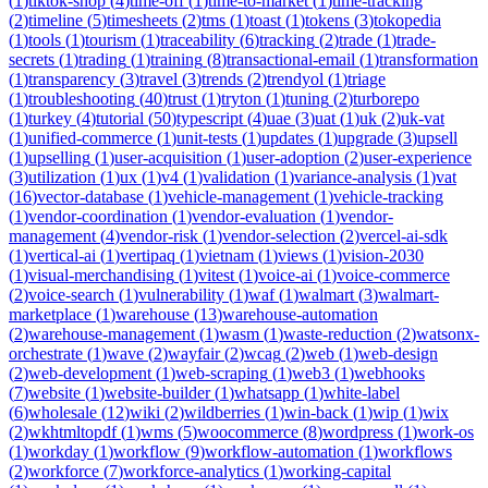
(
1
)
tiktok-shop
(
4
)
time-off
(
1
)
time-to-market
(
1
)
time-tracking
(
2
)
timeline
(
5
)
timesheets
(
2
)
tms
(
1
)
toast
(
1
)
tokens
(
3
)
tokopedia
(
1
)
tools
(
1
)
tourism
(
1
)
traceability
(
6
)
tracking
(
2
)
trade
(
1
)
trade-
secrets
(
1
)
trading
(
1
)
training
(
8
)
transactional-email
(
1
)
transformation
(
1
)
transparency
(
3
)
travel
(
3
)
trends
(
2
)
trendyol
(
1
)
triage
(
1
)
troubleshooting
(
40
)
trust
(
1
)
tryton
(
1
)
tuning
(
2
)
turborepo
(
1
)
turkey
(
4
)
tutorial
(
50
)
typescript
(
4
)
uae
(
3
)
uat
(
1
)
uk
(
2
)
uk-vat
(
1
)
unified-commerce
(
1
)
unit-tests
(
1
)
updates
(
1
)
upgrade
(
3
)
upsell
(
1
)
upselling
(
1
)
user-acquisition
(
1
)
user-adoption
(
2
)
user-experience
(
3
)
utilization
(
1
)
ux
(
1
)
v4
(
1
)
validation
(
1
)
variance-analysis
(
1
)
vat
(
16
)
vector-database
(
1
)
vehicle-management
(
1
)
vehicle-tracking
(
1
)
vendor-coordination
(
1
)
vendor-evaluation
(
1
)
vendor-
management
(
4
)
vendor-risk
(
1
)
vendor-selection
(
2
)
vercel-ai-sdk
(
1
)
vertical-ai
(
1
)
vertipaq
(
1
)
vietnam
(
1
)
views
(
1
)
vision-2030
(
1
)
visual-merchandising
(
1
)
vitest
(
1
)
voice-ai
(
1
)
voice-commerce
(
2
)
voice-search
(
1
)
vulnerability
(
1
)
waf
(
1
)
walmart
(
3
)
walmart-
marketplace
(
1
)
warehouse
(
13
)
warehouse-automation
(
2
)
warehouse-management
(
1
)
wasm
(
1
)
waste-reduction
(
2
)
watsonx-
orchestrate
(
1
)
wave
(
2
)
wayfair
(
2
)
wcag
(
2
)
web
(
1
)
web-design
(
2
)
web-development
(
1
)
web-scraping
(
1
)
web3
(
1
)
webhooks
(
7
)
website
(
1
)
website-builder
(
1
)
whatsapp
(
1
)
white-label
(
6
)
wholesale
(
12
)
wiki
(
2
)
wildberries
(
1
)
win-back
(
1
)
wip
(
1
)
wix
(
2
)
wkhtmltopdf
(
1
)
wms
(
5
)
woocommerce
(
8
)
wordpress
(
1
)
work-os
(
1
)
workday
(
1
)
workflow
(
9
)
workflow-automation
(
1
)
workflows
(
2
)
workforce
(
7
)
workforce-analytics
(
1
)
working-capital