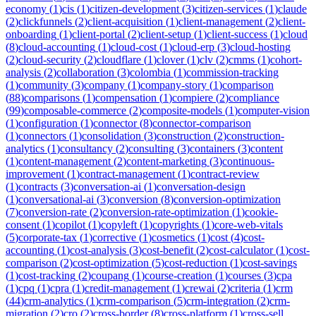
economy
(
1
)
cis
(
1
)
citizen-development
(
3
)
citizen-services
(
1
)
claude
(
2
)
clickfunnels
(
2
)
client-acquisition
(
1
)
client-management
(
2
)
client-
onboarding
(
1
)
client-portal
(
2
)
client-setup
(
1
)
client-success
(
1
)
cloud
(
8
)
cloud-accounting
(
1
)
cloud-cost
(
1
)
cloud-erp
(
3
)
cloud-hosting
(
2
)
cloud-security
(
2
)
cloudflare
(
1
)
clover
(
1
)
clv
(
2
)
cmms
(
1
)
cohort-
analysis
(
2
)
collaboration
(
3
)
colombia
(
1
)
commission-tracking
(
1
)
community
(
3
)
company
(
1
)
company-story
(
1
)
comparison
(
88
)
comparisons
(
1
)
compensation
(
1
)
compiere
(
2
)
compliance
(
99
)
composable-commerce
(
2
)
composite-models
(
1
)
computer-vision
(
1
)
configuration
(
1
)
connector
(
8
)
connector-comparison
(
1
)
connectors
(
1
)
consolidation
(
3
)
construction
(
2
)
construction-
analytics
(
1
)
consultancy
(
2
)
consulting
(
3
)
containers
(
3
)
content
(
1
)
content-management
(
2
)
content-marketing
(
3
)
continuous-
improvement
(
1
)
contract-management
(
1
)
contract-review
(
1
)
contracts
(
3
)
conversation-ai
(
1
)
conversation-design
(
1
)
conversational-ai
(
3
)
conversion
(
8
)
conversion-optimization
(
7
)
conversion-rate
(
2
)
conversion-rate-optimization
(
1
)
cookie-
consent
(
1
)
copilot
(
1
)
copyleft
(
1
)
copyrights
(
1
)
core-web-vitals
(
5
)
corporate-tax
(
1
)
corrective
(
1
)
cosmetics
(
1
)
cost
(
4
)
cost-
accounting
(
1
)
cost-analysis
(
3
)
cost-benefit
(
2
)
cost-calculator
(
1
)
cost-
comparison
(
2
)
cost-optimization
(
5
)
cost-reduction
(
1
)
cost-savings
(
1
)
cost-tracking
(
2
)
coupang
(
1
)
course-creation
(
1
)
courses
(
3
)
cpa
(
1
)
cpq
(
1
)
cpra
(
1
)
credit-management
(
1
)
crewai
(
2
)
criteria
(
1
)
crm
(
44
)
crm-analytics
(
1
)
crm-comparison
(
5
)
crm-integration
(
2
)
crm-
migration
(
2
)
cro
(
2
)
cross-border
(
8
)
cross-platform
(
1
)
cross-sell