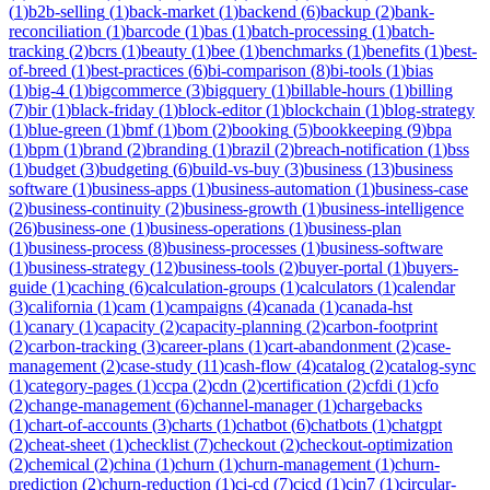
(
1
)
b2b-selling
(
1
)
back-market
(
1
)
backend
(
6
)
backup
(
2
)
bank-
reconciliation
(
1
)
barcode
(
1
)
bas
(
1
)
batch-processing
(
1
)
batch-
tracking
(
2
)
bcrs
(
1
)
beauty
(
1
)
bee
(
1
)
benchmarks
(
1
)
benefits
(
1
)
best-
of-breed
(
1
)
best-practices
(
6
)
bi-comparison
(
8
)
bi-tools
(
1
)
bias
(
1
)
big-4
(
1
)
bigcommerce
(
3
)
bigquery
(
1
)
billable-hours
(
1
)
billing
(
7
)
bir
(
1
)
black-friday
(
1
)
block-editor
(
1
)
blockchain
(
1
)
blog-strategy
(
1
)
blue-green
(
1
)
bmf
(
1
)
bom
(
2
)
booking
(
5
)
bookkeeping
(
9
)
bpa
(
1
)
bpm
(
1
)
brand
(
2
)
branding
(
1
)
brazil
(
2
)
breach-notification
(
1
)
bss
(
1
)
budget
(
3
)
budgeting
(
6
)
build-vs-buy
(
3
)
business
(
13
)
business
software
(
1
)
business-apps
(
1
)
business-automation
(
1
)
business-case
(
2
)
business-continuity
(
2
)
business-growth
(
1
)
business-intelligence
(
26
)
business-one
(
1
)
business-operations
(
1
)
business-plan
(
1
)
business-process
(
8
)
business-processes
(
1
)
business-software
(
1
)
business-strategy
(
12
)
business-tools
(
2
)
buyer-portal
(
1
)
buyers-
guide
(
1
)
caching
(
6
)
calculation-groups
(
1
)
calculators
(
1
)
calendar
(
3
)
california
(
1
)
cam
(
1
)
campaigns
(
4
)
canada
(
1
)
canada-hst
(
1
)
canary
(
1
)
capacity
(
2
)
capacity-planning
(
2
)
carbon-footprint
(
2
)
carbon-tracking
(
3
)
career-plans
(
1
)
cart-abandonment
(
2
)
case-
management
(
2
)
case-study
(
11
)
cash-flow
(
4
)
catalog
(
2
)
catalog-sync
(
1
)
category-pages
(
1
)
ccpa
(
2
)
cdn
(
2
)
certification
(
2
)
cfdi
(
1
)
cfo
(
2
)
change-management
(
6
)
channel-manager
(
1
)
chargebacks
(
1
)
chart-of-accounts
(
3
)
charts
(
1
)
chatbot
(
6
)
chatbots
(
1
)
chatgpt
(
2
)
cheat-sheet
(
1
)
checklist
(
7
)
checkout
(
2
)
checkout-optimization
(
2
)
chemical
(
2
)
china
(
1
)
churn
(
1
)
churn-management
(
1
)
churn-
prediction
(
2
)
churn-reduction
(
1
)
ci-cd
(
7
)
cicd
(
1
)
cin7
(
1
)
circular-