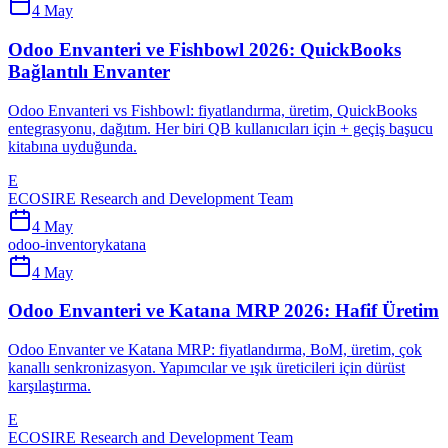
4 May
Odoo Envanteri ve Fishbowl 2026: QuickBooks
Bağlantılı Envanter
Odoo Envanteri vs Fishbowl: fiyatlandırma, üretim, QuickBooks
entegrasyonu, dağıtım. Her biri QB kullanıcıları için + geçiş başucu
kitabına uyduğunda.
E
ECOSIRE Research and Development Team
4 May
odoo-inventory
katana
4 May
Odoo Envanteri ve Katana MRP 2026: Hafif Üretim
Odoo Envanter ve Katana MRP: fiyatlandırma, BoM, üretim, çok
kanallı senkronizasyon. Yapımcılar ve ışık üreticileri için dürüst
karşılaştırma.
E
ECOSIRE Research and Development Team