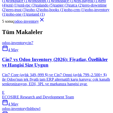
(
1
)
workplace
(
1
)
workshops
(
1
)
workspace
(
1
)
wps-payroll
(
1
)
xero
(
4
)
xml
(
1
)
xml-rpc
(
3
)
zalando
(
5
)
zapier
(
3
)
zatca
(
2
)
zero-downtime
(
2
)
zero-trust
(
3
)
zoho
(
2
)
zoho-books
(
1
)
zoho-crm
(
1
)
zoho-inventory
(
1
)
zoho-one
(
1
)
zustand
(
1
)
5 sonuç
odoo-inventory
Tüm Makaleler
odoo-inventory
cin7
4 May
Cin7 vs Odoo Inventory (2026): Fiyatlar, Özellikler
ve Hangisi Size Uygun
Cin7 Core (aylık 349–999 $) ve Cin7 Omni (aylık 799–2.500+ $)
ile Odoo'nun tek fiyatlı tam ERP alternatifi karşı karşıya: çok kanallı
senkronizasyon, EDI, 3PL ve markanıza hangisi uyar.
E
ECOSIRE Research and Development Team
4 May
odoo-inventory
fishbowl