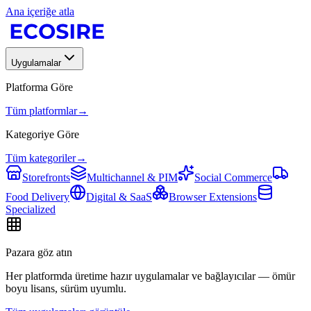
Ana içeriğe atla
Uygulamalar
Platforma Göre
Tüm platformlar
→
Kategoriye Göre
Tüm kategoriler
→
Storefronts
Multichannel & PIM
Social Commerce
Food Delivery
Digital & SaaS
Browser Extensions
Specialized
Pazara göz atın
Her platformda üretime hazır uygulamalar ve bağlayıcılar — ömür
boyu lisans, sürüm uyumlu.