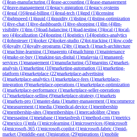
(
1
)
lean-manufacturing
(
1
)
lease-accounting
(
1
)
lease-management
(
2
)
leave-management
(
1
)
legacy-migration
(
1
)
legacy-systems
(
1
)
legal
(
16
)
legal-billing
(
1
)
legal-tech
(
1
)
lgpd
(
1
)
licensing
(
7
)
lightspeed
(
1
)
liquid
(
1
)
liquidity
(
1
)
listing
(
1
)
listing-optimization
(
1
)
live-chat
(
1
)
live-dashboards
(
1
)
live-shopping
(
1
)
llm
(
4
)
llm-
visibility
(
1
)
lms
(
3
)
load-balancing
(
1
)
load-testing
(
3
)
local
(
1
)
local-
seo
(
4
)
localization
(
24
)
logging
(
1
)
logistics
(
14
)
logistics-analytics
(
1
)
lohnsteuer
(
1
)
looker
(
2
)
looker-studio
(
2
)
lot-tracking
(
1
)
low-code
(
6
)
loyalty
(
3
)
loyalty-programs
(
2
)
ltv
(
1
)
mach
(
1
)
mach-architecture
(
1
)
machine-learning
(
13
)
magento
(
4
)
mailchimp
(
1
)
maintenance
(
4
)
make-or-buy
(
1
)
making-tax-digital
(
1
)
malaysia
(
1
)
managed-
services
(
1
)
management
(
1
)
manufacturing
(
53
)
margins
(
2
)
market-
analysis
(
1
)
marketing
(
10
)
marketing-automation
(
11
)
marketing-
platform
(
4
)
marketplace
(
22
)
marketplace-advertising
(
1
)
marketplace-analytics
(
1
)
marketplace-fees
(
1
)
marketplace-
integration
(
9
)
marketplace-operations
(
1
)
marketplace-optimization
(
1
)
marketplace-performance
(
1
)
marketplace-seller-operations
(
17
)
marketplace-selling
(
9
)
marketplace-strategy
(
1
)
markets
(
1
)
markets-pro
(
1
)
master-data
(
1
)
matter-management
(
1
)
mcommerce
(
2
)
measurement
(
1
)
media
(
3
)
medical-device
(
1
)
membership
(
2
)
membership-sites
(
3
)
memberships
(
1
)
mercadolibre
(
2
)
mes
(
2
)
messaging
(
1
)
metabase
(
1
)
metasfresh
(
1
)
method-crm
(
1
)
metrics
(
2
)
mexico
(
1
)
mfa
(
1
)
microlearning
(
1
)
microservices
(
6
)
microsoft
(
4
)
microsoft-365
(
1
)
microsoft-copilot
(
1
)
microsoft-fabric
(
3
)
mid-
market
(
3
)
middle-east
(
3
)
migration
(
29
)
migrations
(
1
)
mobile