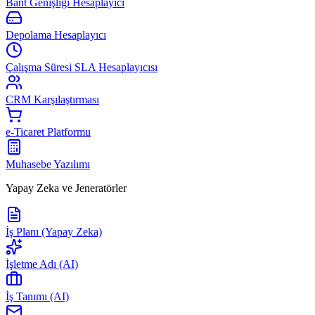
Bant Genişliği Hesaplayıcı
Depolama Hesaplayıcı
Çalışma Süresi SLA Hesaplayıcısı
CRM Karşılaştırması
e-Ticaret Platformu
Muhasebe Yazılımı
Yapay Zeka ve Jeneratörler
İş Planı (Yapay Zeka)
İşletme Adı (AI)
İş Tanımı (AI)