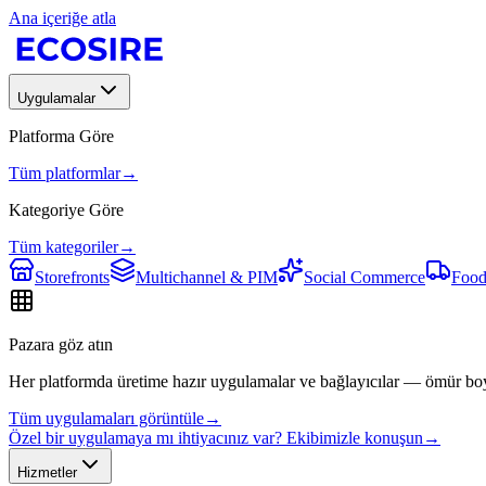
Ana içeriğe atla
Uygulamalar
Platforma Göre
Tüm platformlar
→
Kategoriye Göre
Tüm kategoriler
→
Storefronts
Multichannel & PIM
Social Commerce
Food
Pazara göz atın
Her platformda üretime hazır uygulamalar ve bağlayıcılar — ömür bo
Tüm uygulamaları görüntüle
→
Özel bir uygulamaya mı ihtiyacınız var? Ekibimizle konuşun
→
Hizmetler