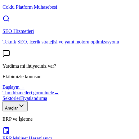
Coklu Platform Muhasebesi
SEO Hizmetleri
Teknik SEO, içerik stratejisi ve yanıt motoru optimizasyonu
Yardima mi ihtiyaciniz var?
Ekibimizle konusun
Başlayın
→
Tum hizmetleri goruntuele
→
Sektörler
Fiyatlandırma
Araçlar
ERP ve İşletme
ERP Maliyet Hesaplayıcı