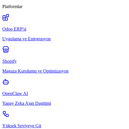
Platformlar
Odoo ERP'si
Uygulama ve Entegrasyon
Shopify
Magaza Kurulumu ve Optimizasyon
OpenClaw AI
Yapay Zeka Ajan Dagitimi
Yüksek Seviyeye Git