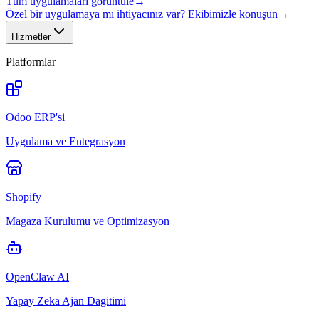
Tüm uygulamaları görüntüle
→
Özel bir uygulamaya mı ihtiyacınız var? Ekibimizle konuşun
→
Hizmetler
Platformlar
Odoo ERP'si
Uygulama ve Entegrasyon
Shopify
Magaza Kurulumu ve Optimizasyon
OpenClaw AI
Yapay Zeka Ajan Dagitimi