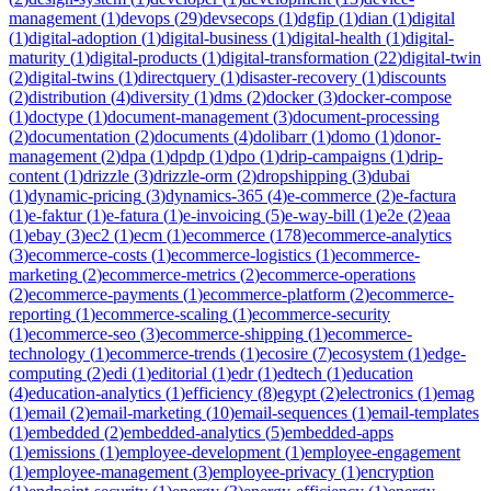
management
(
1
)
devops
(
29
)
devsecops
(
1
)
dgfip
(
1
)
dian
(
1
)
digital
(
1
)
digital-adoption
(
1
)
digital-business
(
1
)
digital-health
(
1
)
digital-
maturity
(
1
)
digital-products
(
1
)
digital-transformation
(
22
)
digital-twin
(
2
)
digital-twins
(
1
)
directquery
(
1
)
disaster-recovery
(
1
)
discounts
(
2
)
distribution
(
4
)
diversity
(
1
)
dms
(
2
)
docker
(
3
)
docker-compose
(
1
)
doctype
(
1
)
document-management
(
3
)
document-processing
(
2
)
documentation
(
2
)
documents
(
4
)
dolibarr
(
1
)
domo
(
1
)
donor-
management
(
2
)
dpa
(
1
)
dpdp
(
1
)
dpo
(
1
)
drip-campaigns
(
1
)
drip-
content
(
1
)
drizzle
(
3
)
drizzle-orm
(
2
)
dropshipping
(
3
)
dubai
(
1
)
dynamic-pricing
(
3
)
dynamics-365
(
4
)
e-commerce
(
2
)
e-factura
(
1
)
e-faktur
(
1
)
e-fatura
(
1
)
e-invoicing
(
5
)
e-way-bill
(
1
)
e2e
(
2
)
eaa
(
1
)
ebay
(
3
)
ec2
(
1
)
ecm
(
1
)
ecommerce
(
178
)
ecommerce-analytics
(
3
)
ecommerce-costs
(
1
)
ecommerce-logistics
(
1
)
ecommerce-
marketing
(
2
)
ecommerce-metrics
(
2
)
ecommerce-operations
(
2
)
ecommerce-payments
(
1
)
ecommerce-platform
(
2
)
ecommerce-
reporting
(
1
)
ecommerce-scaling
(
1
)
ecommerce-security
(
1
)
ecommerce-seo
(
3
)
ecommerce-shipping
(
1
)
ecommerce-
technology
(
1
)
ecommerce-trends
(
1
)
ecosire
(
7
)
ecosystem
(
1
)
edge-
computing
(
2
)
edi
(
1
)
editorial
(
1
)
edr
(
1
)
edtech
(
1
)
education
(
4
)
education-analytics
(
1
)
efficiency
(
8
)
egypt
(
2
)
electronics
(
1
)
emag
(
1
)
email
(
2
)
email-marketing
(
10
)
email-sequences
(
1
)
email-templates
(
1
)
embedded
(
2
)
embedded-analytics
(
5
)
embedded-apps
(
1
)
emissions
(
1
)
employee-development
(
1
)
employee-engagement
(
1
)
employee-management
(
3
)
employee-privacy
(
1
)
encryption