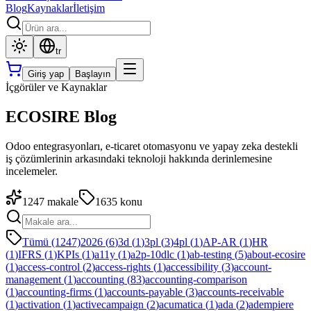
Blog
Kaynaklar
İletişim
tr
Giriş yap
Başlayın
İçgörüler ve Kaynaklar
ECOSIRE Blog
Odoo entegrasyonları, e-ticaret otomasyonu ve yapay zeka destekli
iş çözümlerinin arkasındaki teknoloji hakkında derinlemesine
incelemeler.
1247
makale
1635
konu
Tümü (1247)
2026
(
6
)
3d
(
1
)
3pl
(
3
)
4pl
(
1
)
AP-AR
(
1
)
HR
(
1
)
IFRS
(
1
)
KPIs
(
1
)
a11y
(
1
)
a2p-10dlc
(
1
)
ab-testing
(
5
)
about-ecosire
(
1
)
access-control
(
2
)
access-rights
(
1
)
accessibility
(
3
)
account-
management
(
1
)
accounting
(
83
)
accounting-comparison
(
1
)
accounting-firms
(
1
)
accounts-payable
(
3
)
accounts-receivable
(
1
)
activation
(
1
)
activecampaign
(
2
)
acumatica
(
1
)
ada
(
2
)
adempiere