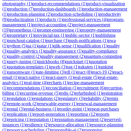
photography
(
1
)
product-recommendations
(
1
)
product-visualization
(
1
)
production
(
7
)
production-dashboards
(
1
)
production-management
(
1
)
production-planning
(
2
)
production-scheduling
(
1
)
productivity
(
9
)
productization
(
1
)
products
(
1
)
professional-services
(
4
)
program-
management
(
1
)
project-accounting
(
2
)
project-management
(
19
)
prometheus
(
1
)
prompt-engineering
(
1
)
property-management
(
5
)
proprietary
(
1
)
provincial-tax
(
1
)
public-sector
(
1
)
publishing
(
1
)
punchout-catalog
(
1
)
purchase
(
3
)
push-notifications
(
1
)
pwa
(
1
)
python
(
5
)
qa
(
1
)
qatar
(
1
)
qlik-sense
(
1
)
qualification
(
1
)
quality
(
3
)
quality-analytics
(
1
)
quality-assurance
(
1
)
quality-compliance
(
1
)
quality-control
(
2
)
quality-management
(
2
)
quantum-computing
(
1
)
query-tuning
(
1
)
quickbooks
(
8
)
quickstart
(
1
)
quotation
(
1
)
quotation-templates
(
1
)
qweb
(
3
)
rag
(
1
)
rakuten
(
1
)
ranking
(
1
)
ransomware
(
1
)
rate-limiting
(
3
)
rdl
(
1
)
react
(
8
)
react-19
(
2
)
react-
email
(
1
)
react-native
(
1
)
react-query
(
1
)
real-estate
(
5
)
real-estate-
analytics
(
1
)
real-time
(
4
)
recharts
(
1
)
recipe-management
(
1
)
recommendations
(
1
)
reconciliation
(
1
)
recruitment
(
6
)
recurring-
billing
(
1
)
recurring-revenue
(
5
)
redis
(
2
)
refurbished
(
1
)
registration
(
1
)
regulation
(
1
)
regulations
(
2
)
regulatory
(
3
)
reliability
(
2
)
remix
(
2
)
remote-work
(
2
)
renewable-energy
(
1
)
renewal-management
(
1
)
rental
(
3
)
rental-business
(
1
)
reorder-point
(
1
)
repeat-purchases
(
1
)
replication
(
1
)
report-generation
(
1
)
reporting
(
12
)
reports
(
3
)
repricing
(
1
)
reputation
(
1
)
reputation-management
(
2
)
reserved-
instances
(
1
)
resilience
(
2
)
resource-allocation
(
1
)
resource-planning
(
1
)
resource-scheduling
(
2
)
responsible-ai
(
2
)
responsive