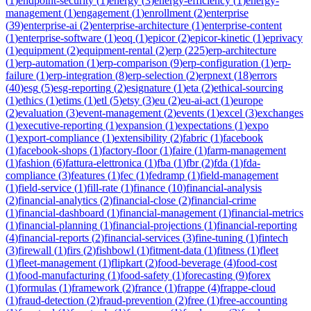
(
1
)
endpoint-security
(
1
)
energy
(
3
)
energy-efficiency
(
1
)
energy-
management
(
1
)
engagement
(
1
)
enrollment
(
2
)
enterprise
(
39
)
enterprise-ai
(
2
)
enterprise-architecture
(
1
)
enterprise-content
(
1
)
enterprise-software
(
1
)
eoq
(
1
)
epicor
(
2
)
epicor-kinetic
(
1
)
eprivacy
(
1
)
equipment
(
2
)
equipment-rental
(
2
)
erp
(
225
)
erp-architecture
(
1
)
erp-automation
(
1
)
erp-comparison
(
9
)
erp-configuration
(
1
)
erp-
failure
(
1
)
erp-integration
(
8
)
erp-selection
(
2
)
erpnext
(
18
)
errors
(
40
)
esg
(
5
)
esg-reporting
(
2
)
esignature
(
1
)
eta
(
2
)
ethical-sourcing
(
1
)
ethics
(
1
)
etims
(
1
)
etl
(
5
)
etsy
(
3
)
eu
(
2
)
eu-ai-act
(
1
)
europe
(
2
)
evaluation
(
3
)
event-management
(
2
)
events
(
1
)
excel
(
3
)
exchanges
(
1
)
executive-reporting
(
1
)
expansion
(
1
)
expectations
(
1
)
expo
(
1
)
export-compliance
(
1
)
extensibility
(
2
)
fabric
(
1
)
facebook
(
1
)
facebook-shops
(
1
)
factory-floor
(
1
)
faire
(
1
)
farm-management
(
1
)
fashion
(
6
)
fattura-elettronica
(
1
)
fba
(
1
)
fbr
(
2
)
fda
(
1
)
fda-
compliance
(
3
)
features
(
1
)
fec
(
1
)
fedramp
(
1
)
field-management
(
1
)
field-service
(
1
)
fill-rate
(
1
)
finance
(
10
)
financial-analysis
(
2
)
financial-analytics
(
2
)
financial-close
(
2
)
financial-crime
(
1
)
financial-dashboard
(
1
)
financial-management
(
1
)
financial-metrics
(
1
)
financial-planning
(
1
)
financial-projections
(
1
)
financial-reporting
(
4
)
financial-reports
(
2
)
financial-services
(
3
)
fine-tuning
(
1
)
fintech
(
3
)
firewall
(
1
)
firs
(
2
)
fishbowl
(
1
)
fitment-data
(
1
)
fitness
(
1
)
fleet
(
1
)
fleet-management
(
1
)
flipkart
(
2
)
food-beverage
(
4
)
food-cost
(
1
)
food-manufacturing
(
1
)
food-safety
(
1
)
forecasting
(
9
)
forex
(
1
)
formulas
(
1
)
framework
(
2
)
france
(
1
)
frappe
(
4
)
frappe-cloud
(
1
)
fraud-detection
(
2
)
fraud-prevention
(
2
)
free
(
1
)
free-accounting