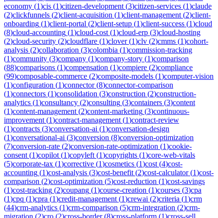
economy
(
1
)
cis
(
1
)
citizen-development
(
3
)
citizen-services
(
1
)
claude
(
2
)
clickfunnels
(
2
)
client-acquisition
(
1
)
client-management
(
2
)
client-
onboarding
(
1
)
client-portal
(
2
)
client-setup
(
1
)
client-success
(
1
)
cloud
(
8
)
cloud-accounting
(
1
)
cloud-cost
(
1
)
cloud-erp
(
3
)
cloud-hosting
(
2
)
cloud-security
(
2
)
cloudflare
(
1
)
clover
(
1
)
clv
(
2
)
cmms
(
1
)
cohort-
analysis
(
2
)
collaboration
(
3
)
colombia
(
1
)
commission-tracking
(
1
)
community
(
3
)
company
(
1
)
company-story
(
1
)
comparison
(
88
)
comparisons
(
1
)
compensation
(
1
)
compiere
(
2
)
compliance
(
99
)
composable-commerce
(
2
)
composite-models
(
1
)
computer-vision
(
1
)
configuration
(
1
)
connector
(
8
)
connector-comparison
(
1
)
connectors
(
1
)
consolidation
(
3
)
construction
(
2
)
construction-
analytics
(
1
)
consultancy
(
2
)
consulting
(
3
)
containers
(
3
)
content
(
1
)
content-management
(
2
)
content-marketing
(
3
)
continuous-
improvement
(
1
)
contract-management
(
1
)
contract-review
(
1
)
contracts
(
3
)
conversation-ai
(
1
)
conversation-design
(
1
)
conversational-ai
(
3
)
conversion
(
8
)
conversion-optimization
(
7
)
conversion-rate
(
2
)
conversion-rate-optimization
(
1
)
cookie-
consent
(
1
)
copilot
(
1
)
copyleft
(
1
)
copyrights
(
1
)
core-web-vitals
(
5
)
corporate-tax
(
1
)
corrective
(
1
)
cosmetics
(
1
)
cost
(
4
)
cost-
accounting
(
1
)
cost-analysis
(
3
)
cost-benefit
(
2
)
cost-calculator
(
1
)
cost-
comparison
(
2
)
cost-optimization
(
5
)
cost-reduction
(
1
)
cost-savings
(
1
)
cost-tracking
(
2
)
coupang
(
1
)
course-creation
(
1
)
courses
(
3
)
cpa
(
1
)
cpq
(
1
)
cpra
(
1
)
credit-management
(
1
)
crewai
(
2
)
criteria
(
1
)
crm
(
44
)
crm-analytics
(
1
)
crm-comparison
(
5
)
crm-integration
(
2
)
crm-
migration
(
2
)
cro
(
2
)
cross-border
(
8
)
cross-platform
(
1
)
cross-sell