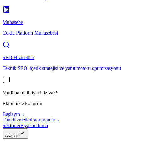
Muhasebe
Coklu Platform Muhasebesi
SEO Hizmetleri
Teknik SEO, içerik stratejisi ve yanıt motoru optimizasyonu
Yardima mi ihtiyaciniz var?
Ekibimizle konusun
Başlayın
→
Tum hizmetleri goruntuele
→
Sektörler
Fiyatlandırma
Araçlar