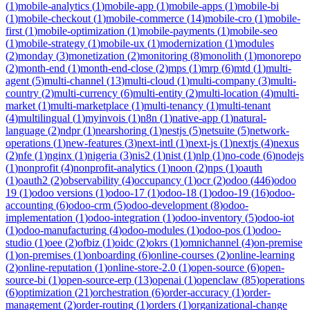
(
1
)
mobile-analytics
(
1
)
mobile-app
(
1
)
mobile-apps
(
1
)
mobile-bi
(
1
)
mobile-checkout
(
1
)
mobile-commerce
(
14
)
mobile-cro
(
1
)
mobile-
first
(
1
)
mobile-optimization
(
1
)
mobile-payments
(
1
)
mobile-seo
(
1
)
mobile-strategy
(
1
)
mobile-ux
(
1
)
modernization
(
1
)
modules
(
2
)
monday
(
3
)
monetization
(
2
)
monitoring
(
8
)
monolith
(
1
)
monorepo
(
2
)
month-end
(
1
)
month-end-close
(
2
)
mps
(
1
)
mrp
(
6
)
mtd
(
1
)
multi-
agent
(
5
)
multi-channel
(
13
)
multi-cloud
(
1
)
multi-company
(
3
)
multi-
country
(
2
)
multi-currency
(
6
)
multi-entity
(
2
)
multi-location
(
4
)
multi-
market
(
1
)
multi-marketplace
(
1
)
multi-tenancy
(
1
)
multi-tenant
(
4
)
multilingual
(
1
)
myinvois
(
1
)
n8n
(
1
)
native-app
(
1
)
natural-
language
(
2
)
ndpr
(
1
)
nearshoring
(
1
)
nestjs
(
5
)
netsuite
(
5
)
network-
operations
(
1
)
new-features
(
3
)
next-intl
(
1
)
next-js
(
1
)
nextjs
(
4
)
nexus
(
2
)
nfe
(
1
)
nginx
(
1
)
nigeria
(
3
)
nis2
(
1
)
nist
(
1
)
nlp
(
1
)
no-code
(
6
)
nodejs
(
1
)
nonprofit
(
4
)
nonprofit-analytics
(
1
)
noon
(
2
)
nps
(
1
)
oauth
(
1
)
oauth2
(
2
)
observability
(
4
)
occupancy
(
1
)
ocr
(
2
)
odoo
(
446
)
odoo
19
(
1
)
odoo versions
(
1
)
odoo-17
(
1
)
odoo-18
(
1
)
odoo-19
(
16
)
odoo-
accounting
(
6
)
odoo-crm
(
5
)
odoo-development
(
8
)
odoo-
implementation
(
1
)
odoo-integration
(
1
)
odoo-inventory
(
5
)
odoo-iot
(
1
)
odoo-manufacturing
(
4
)
odoo-modules
(
1
)
odoo-pos
(
1
)
odoo-
studio
(
1
)
oee
(
2
)
ofbiz
(
1
)
oidc
(
2
)
okrs
(
1
)
omnichannel
(
4
)
on-premise
(
1
)
on-premises
(
1
)
onboarding
(
6
)
online-courses
(
2
)
online-learning
(
2
)
online-reputation
(
1
)
online-store-2.0
(
1
)
open-source
(
6
)
open-
source-bi
(
1
)
open-source-erp
(
13
)
openai
(
1
)
openclaw
(
85
)
operations
(
6
)
optimization
(
21
)
orchestration
(
6
)
order-accuracy
(
1
)
order-
management
(
2
)
order-routing
(
1
)
orders
(
1
)
organizational-change