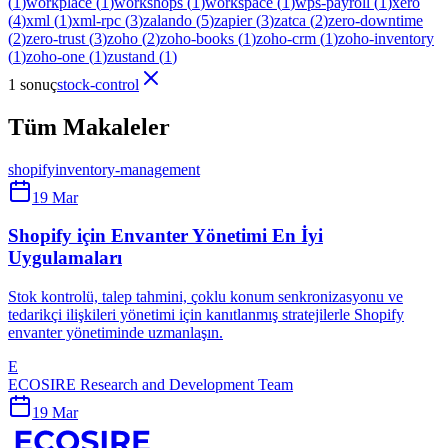
(
1
)
workplace
(
1
)
workshops
(
1
)
workspace
(
1
)
wps-payroll
(
1
)
xero
(
4
)
xml
(
1
)
xml-rpc
(
3
)
zalando
(
5
)
zapier
(
3
)
zatca
(
2
)
zero-downtime
(
2
)
zero-trust
(
3
)
zoho
(
2
)
zoho-books
(
1
)
zoho-crm
(
1
)
zoho-inventory
(
1
)
zoho-one
(
1
)
zustand
(
1
)
1 sonuç
stock-control
Tüm Makaleler
shopify
inventory-management
19 Mar
Shopify için Envanter Yönetimi En İyi
Uygulamaları
Stok kontrolü, talep tahmini, çoklu konum senkronizasyonu ve
tedarikçi ilişkileri yönetimi için kanıtlanmış stratejilerle Shopify
envanter yönetiminde uzmanlaşın.
E
ECOSIRE Research and Development Team
19 Mar