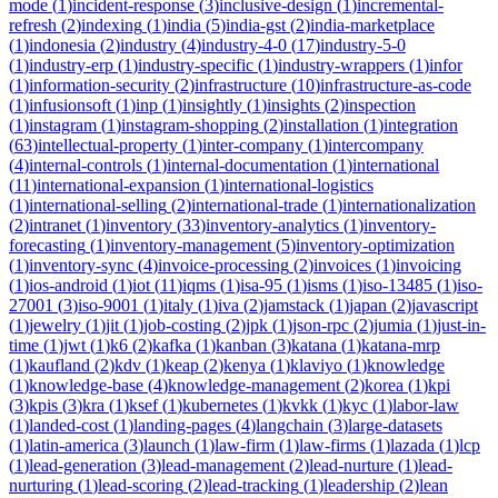
mode
(
1
)
incident-response
(
3
)
inclusive-design
(
1
)
incremental-
refresh
(
2
)
indexing
(
1
)
india
(
5
)
india-gst
(
2
)
india-marketplace
(
1
)
indonesia
(
2
)
industry
(
4
)
industry-4-0
(
17
)
industry-5-0
(
1
)
industry-erp
(
1
)
industry-specific
(
1
)
industry-wrappers
(
1
)
infor
(
1
)
information-security
(
2
)
infrastructure
(
10
)
infrastructure-as-code
(
1
)
infusionsoft
(
1
)
inp
(
1
)
insightly
(
1
)
insights
(
2
)
inspection
(
1
)
instagram
(
1
)
instagram-shopping
(
2
)
installation
(
1
)
integration
(
63
)
intellectual-property
(
1
)
inter-company
(
1
)
intercompany
(
4
)
internal-controls
(
1
)
internal-documentation
(
1
)
international
(
11
)
international-expansion
(
1
)
international-logistics
(
1
)
international-selling
(
2
)
international-trade
(
1
)
internationalization
(
2
)
intranet
(
1
)
inventory
(
33
)
inventory-analytics
(
1
)
inventory-
forecasting
(
1
)
inventory-management
(
5
)
inventory-optimization
(
1
)
inventory-sync
(
4
)
invoice-processing
(
2
)
invoices
(
1
)
invoicing
(
1
)
ios-android
(
1
)
iot
(
11
)
iqms
(
1
)
isa-95
(
1
)
isms
(
1
)
iso-13485
(
1
)
iso-
27001
(
3
)
iso-9001
(
1
)
italy
(
1
)
iva
(
2
)
jamstack
(
1
)
japan
(
2
)
javascript
(
1
)
jewelry
(
1
)
jit
(
1
)
job-costing
(
2
)
jpk
(
1
)
json-rpc
(
2
)
jumia
(
1
)
just-in-
time
(
1
)
jwt
(
1
)
k6
(
2
)
kafka
(
1
)
kanban
(
3
)
katana
(
1
)
katana-mrp
(
1
)
kaufland
(
2
)
kdv
(
1
)
keap
(
2
)
kenya
(
1
)
klaviyo
(
1
)
knowledge
(
1
)
knowledge-base
(
4
)
knowledge-management
(
2
)
korea
(
1
)
kpi
(
3
)
kpis
(
3
)
kra
(
1
)
ksef
(
1
)
kubernetes
(
1
)
kvkk
(
1
)
kyc
(
1
)
labor-law
(
1
)
landed-cost
(
1
)
landing-pages
(
4
)
langchain
(
3
)
large-datasets
(
1
)
latin-america
(
3
)
launch
(
1
)
law-firm
(
1
)
law-firms
(
1
)
lazada
(
1
)
lcp
(
1
)
lead-generation
(
3
)
lead-management
(
2
)
lead-nurture
(
1
)
lead-
nurturing
(
1
)
lead-scoring
(
2
)
lead-tracking
(
1
)
leadership
(
2
)
lean