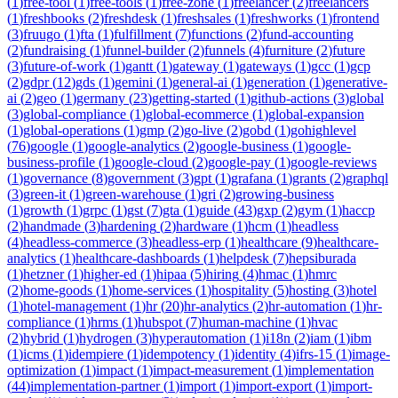
(
1
)
free-tool
(
1
)
free-tools
(
1
)
free-zone
(
1
)
freelancer
(
2
)
freelancers
(
1
)
freshbooks
(
2
)
freshdesk
(
1
)
freshsales
(
1
)
freshworks
(
1
)
frontend
(
3
)
fruugo
(
1
)
fta
(
1
)
fulfillment
(
7
)
functions
(
2
)
fund-accounting
(
2
)
fundraising
(
1
)
funnel-builder
(
2
)
funnels
(
4
)
furniture
(
2
)
future
(
3
)
future-of-work
(
1
)
gantt
(
1
)
gateway
(
1
)
gateways
(
1
)
gcc
(
1
)
gcp
(
2
)
gdpr
(
12
)
gds
(
1
)
gemini
(
1
)
general-ai
(
1
)
generation
(
1
)
generative-
ai
(
2
)
geo
(
1
)
germany
(
23
)
getting-started
(
1
)
github-actions
(
3
)
global
(
3
)
global-compliance
(
1
)
global-ecommerce
(
1
)
global-expansion
(
1
)
global-operations
(
1
)
gmp
(
2
)
go-live
(
2
)
gobd
(
1
)
gohighlevel
(
76
)
google
(
1
)
google-analytics
(
2
)
google-business
(
1
)
google-
business-profile
(
1
)
google-cloud
(
2
)
google-pay
(
1
)
google-reviews
(
1
)
governance
(
8
)
government
(
3
)
gpt
(
1
)
grafana
(
1
)
grants
(
2
)
graphql
(
3
)
green-it
(
1
)
green-warehouse
(
1
)
gri
(
2
)
growing-business
(
1
)
growth
(
1
)
grpc
(
1
)
gst
(
7
)
gta
(
1
)
guide
(
43
)
gxp
(
2
)
gym
(
1
)
haccp
(
2
)
handmade
(
3
)
hardening
(
2
)
hardware
(
1
)
hcm
(
1
)
headless
(
4
)
headless-commerce
(
3
)
headless-erp
(
1
)
healthcare
(
9
)
healthcare-
analytics
(
1
)
healthcare-dashboards
(
1
)
helpdesk
(
7
)
hepsiburada
(
1
)
hetzner
(
1
)
higher-ed
(
1
)
hipaa
(
5
)
hiring
(
4
)
hmac
(
1
)
hmrc
(
2
)
home-goods
(
1
)
home-services
(
1
)
hospitality
(
5
)
hosting
(
3
)
hotel
(
1
)
hotel-management
(
1
)
hr
(
20
)
hr-analytics
(
2
)
hr-automation
(
1
)
hr-
compliance
(
1
)
hrms
(
1
)
hubspot
(
7
)
human-machine
(
1
)
hvac
(
2
)
hybrid
(
1
)
hydrogen
(
3
)
hyperautomation
(
1
)
i18n
(
2
)
iam
(
1
)
ibm
(
1
)
icms
(
1
)
idempiere
(
1
)
idempotency
(
1
)
identity
(
4
)
ifrs-15
(
1
)
image-
optimization
(
1
)
impact
(
1
)
impact-measurement
(
1
)
implementation
(
44
)
implementation-partner
(
1
)
import
(
1
)
import-export
(
1
)
import-