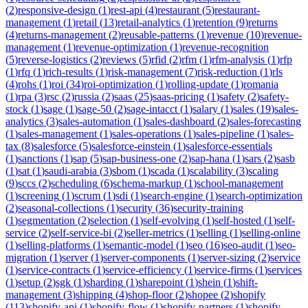
(
2
)
responsive-design
(
1
)
rest-api
(
4
)
restaurant
(
5
)
restaurant-
management
(
1
)
retail
(
13
)
retail-analytics
(
1
)
retention
(
9
)
returns
(
4
)
returns-management
(
2
)
reusable-patterns
(
1
)
revenue
(
10
)
revenue-
management
(
1
)
revenue-optimization
(
1
)
revenue-recognition
(
5
)
reverse-logistics
(
2
)
reviews
(
5
)
rfid
(
2
)
rfm
(
1
)
rfm-analysis
(
1
)
rfp
(
1
)
rfq
(
1
)
rich-results
(
1
)
risk-management
(
7
)
risk-reduction
(
1
)
rls
(
4
)
rohs
(
1
)
roi
(
34
)
roi-optimization
(
1
)
rolling-update
(
1
)
romania
(
1
)
rpa
(
3
)
rsc
(
2
)
russia
(
2
)
saas
(
25
)
saas-pricing
(
1
)
safety
(
2
)
safety-
stock
(
1
)
sage
(
1
)
sage-50
(
2
)
sage-intacct
(
1
)
salary
(
1
)
sales
(
19
)
sales-
analytics
(
3
)
sales-automation
(
1
)
sales-dashboard
(
2
)
sales-forecasting
(
1
)
sales-management
(
1
)
sales-operations
(
1
)
sales-pipeline
(
1
)
sales-
tax
(
8
)
salesforce
(
5
)
salesforce-einstein
(
1
)
salesforce-essentials
(
1
)
sanctions
(
1
)
sap
(
5
)
sap-business-one
(
2
)
sap-hana
(
1
)
sars
(
2
)
sasb
(
1
)
sat
(
1
)
saudi-arabia
(
3
)
sbom
(
1
)
scada
(
1
)
scalability
(
3
)
scaling
(
9
)
sccs
(
2
)
scheduling
(
6
)
schema-markup
(
1
)
school-management
(
1
)
screening
(
1
)
scrum
(
1
)
sdi
(
1
)
search-engine
(
1
)
search-optimization
(
2
)
seasonal-collections
(
1
)
security
(
36
)
security-training
(
1
)
segmentation
(
2
)
selection
(
1
)
self-evolving
(
1
)
self-hosted
(
1
)
self-
service
(
2
)
self-service-bi
(
2
)
seller-metrics
(
1
)
selling
(
1
)
selling-online
(
1
)
selling-platforms
(
1
)
semantic-model
(
1
)
seo
(
16
)
seo-audit
(
1
)
seo-
migration
(
1
)
server
(
1
)
server-components
(
1
)
server-sizing
(
2
)
service
(
1
)
service-contracts
(
1
)
service-efficiency
(
1
)
service-firms
(
1
)
services
(
1
)
setup
(
2
)
sgk
(
1
)
sharding
(
1
)
sharepoint
(
1
)
shein
(
1
)
shift-
management
(
3
)
shipping
(
4
)
shop-floor
(
2
)
shopee
(
2
)
shopify
(
113
)
shopify-api
(
1
)
shopify-flow
(
1
)
shopify-partners
(
1
)
shopify-