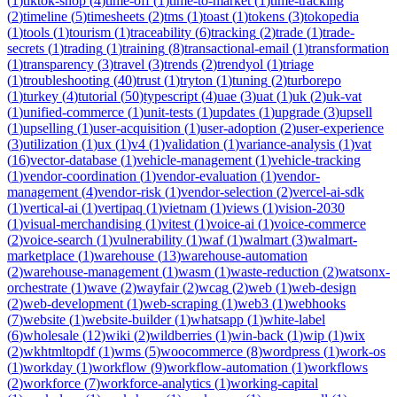
(
1
)
tiktok-shop
(
4
)
time-off
(
1
)
time-to-market
(
1
)
time-tracking
(
2
)
timeline
(
5
)
timesheets
(
2
)
tms
(
1
)
toast
(
1
)
tokens
(
3
)
tokopedia
(
1
)
tools
(
1
)
tourism
(
1
)
traceability
(
6
)
tracking
(
2
)
trade
(
1
)
trade-
secrets
(
1
)
trading
(
1
)
training
(
8
)
transactional-email
(
1
)
transformation
(
1
)
transparency
(
3
)
travel
(
3
)
trends
(
2
)
trendyol
(
1
)
triage
(
1
)
troubleshooting
(
40
)
trust
(
1
)
tryton
(
1
)
tuning
(
2
)
turborepo
(
1
)
turkey
(
4
)
tutorial
(
50
)
typescript
(
4
)
uae
(
3
)
uat
(
1
)
uk
(
2
)
uk-vat
(
1
)
unified-commerce
(
1
)
unit-tests
(
1
)
updates
(
1
)
upgrade
(
3
)
upsell
(
1
)
upselling
(
1
)
user-acquisition
(
1
)
user-adoption
(
2
)
user-experience
(
3
)
utilization
(
1
)
ux
(
1
)
v4
(
1
)
validation
(
1
)
variance-analysis
(
1
)
vat
(
16
)
vector-database
(
1
)
vehicle-management
(
1
)
vehicle-tracking
(
1
)
vendor-coordination
(
1
)
vendor-evaluation
(
1
)
vendor-
management
(
4
)
vendor-risk
(
1
)
vendor-selection
(
2
)
vercel-ai-sdk
(
1
)
vertical-ai
(
1
)
vertipaq
(
1
)
vietnam
(
1
)
views
(
1
)
vision-2030
(
1
)
visual-merchandising
(
1
)
vitest
(
1
)
voice-ai
(
1
)
voice-commerce
(
2
)
voice-search
(
1
)
vulnerability
(
1
)
waf
(
1
)
walmart
(
3
)
walmart-
marketplace
(
1
)
warehouse
(
13
)
warehouse-automation
(
2
)
warehouse-management
(
1
)
wasm
(
1
)
waste-reduction
(
2
)
watsonx-
orchestrate
(
1
)
wave
(
2
)
wayfair
(
2
)
wcag
(
2
)
web
(
1
)
web-design
(
2
)
web-development
(
1
)
web-scraping
(
1
)
web3
(
1
)
webhooks
(
7
)
website
(
1
)
website-builder
(
1
)
whatsapp
(
1
)
white-label
(
6
)
wholesale
(
12
)
wiki
(
2
)
wildberries
(
1
)
win-back
(
1
)
wip
(
1
)
wix
(
2
)
wkhtmltopdf
(
1
)
wms
(
5
)
woocommerce
(
8
)
wordpress
(
1
)
work-os
(
1
)
workday
(
1
)
workflow
(
9
)
workflow-automation
(
1
)
workflows
(
2
)
workforce
(
7
)
workforce-analytics
(
1
)
working-capital