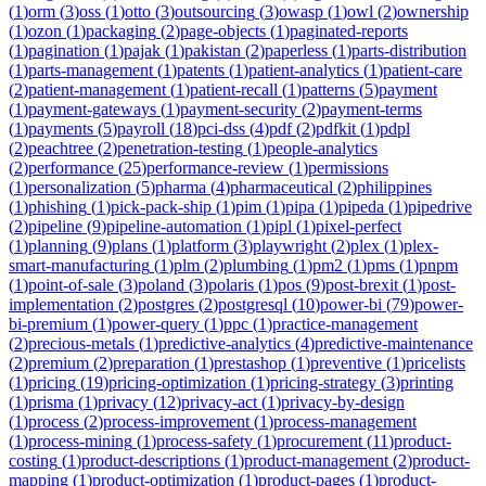
(
1
)
orm
(
3
)
oss
(
1
)
otto
(
3
)
outsourcing
(
3
)
owasp
(
1
)
owl
(
2
)
ownership
(
1
)
ozon
(
1
)
packaging
(
2
)
page-objects
(
1
)
paginated-reports
(
1
)
pagination
(
1
)
pajak
(
1
)
pakistan
(
2
)
paperless
(
1
)
parts-distribution
(
1
)
parts-management
(
1
)
patents
(
1
)
patient-analytics
(
1
)
patient-care
(
2
)
patient-management
(
1
)
patient-recall
(
1
)
patterns
(
5
)
payment
(
1
)
payment-gateways
(
1
)
payment-security
(
2
)
payment-terms
(
1
)
payments
(
5
)
payroll
(
18
)
pci-dss
(
4
)
pdf
(
2
)
pdfkit
(
1
)
pdpl
(
2
)
peachtree
(
2
)
penetration-testing
(
1
)
people-analytics
(
2
)
performance
(
25
)
performance-review
(
1
)
permissions
(
1
)
personalization
(
5
)
pharma
(
4
)
pharmaceutical
(
2
)
philippines
(
1
)
phishing
(
1
)
pick-pack-ship
(
1
)
pim
(
1
)
pipa
(
1
)
pipeda
(
1
)
pipedrive
(
2
)
pipeline
(
9
)
pipeline-automation
(
1
)
pipl
(
1
)
pixel-perfect
(
1
)
planning
(
9
)
plans
(
1
)
platform
(
3
)
playwright
(
2
)
plex
(
1
)
plex-
smart-manufacturing
(
1
)
plm
(
2
)
plumbing
(
1
)
pm2
(
1
)
pms
(
1
)
pnpm
(
1
)
point-of-sale
(
3
)
poland
(
3
)
polaris
(
1
)
pos
(
9
)
post-brexit
(
1
)
post-
implementation
(
2
)
postgres
(
2
)
postgresql
(
10
)
power-bi
(
79
)
power-
bi-premium
(
1
)
power-query
(
1
)
ppc
(
1
)
practice-management
(
2
)
precious-metals
(
1
)
predictive-analytics
(
4
)
predictive-maintenance
(
2
)
premium
(
2
)
preparation
(
1
)
prestashop
(
1
)
preventive
(
1
)
pricelists
(
1
)
pricing
(
19
)
pricing-optimization
(
1
)
pricing-strategy
(
3
)
printing
(
1
)
prisma
(
1
)
privacy
(
12
)
privacy-act
(
1
)
privacy-by-design
(
1
)
process
(
2
)
process-improvement
(
1
)
process-management
(
1
)
process-mining
(
1
)
process-safety
(
1
)
procurement
(
11
)
product-
costing
(
1
)
product-descriptions
(
1
)
product-management
(
2
)
product-
mapping
(
1
)
product-optimization
(
1
)
product-pages
(
1
)
product-