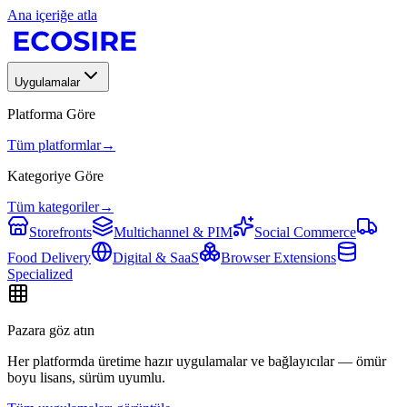
Ana içeriğe atla
Uygulamalar
Platforma Göre
Tüm platformlar
→
Kategoriye Göre
Tüm kategoriler
→
Storefronts
Multichannel & PIM
Social Commerce
Food Delivery
Digital & SaaS
Browser Extensions
Specialized
Pazara göz atın
Her platformda üretime hazır uygulamalar ve bağlayıcılar — ömür
boyu lisans, sürüm uyumlu.