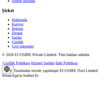
Sistem durumu
Şirket
Hakkında
Kariyer
İletişim
Destek
Şartlar
Gizlilik
Geri ödemeler
©
2026
ECOSIRE Private Limited. Tüm hakları saklıdır.
·
Gizlilik Politikası
·
Hizmet Şartları
·
İade Politikası
Tarafından özenle yapılmıştır
ECOSIRE Özel Limited
tr
WhatsApp'ta Sohbet Et