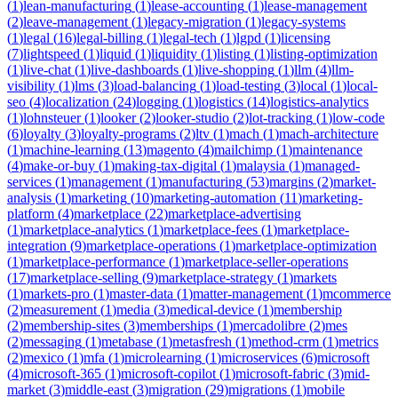
(
1
)
lean-manufacturing
(
1
)
lease-accounting
(
1
)
lease-management
(
2
)
leave-management
(
1
)
legacy-migration
(
1
)
legacy-systems
(
1
)
legal
(
16
)
legal-billing
(
1
)
legal-tech
(
1
)
lgpd
(
1
)
licensing
(
7
)
lightspeed
(
1
)
liquid
(
1
)
liquidity
(
1
)
listing
(
1
)
listing-optimization
(
1
)
live-chat
(
1
)
live-dashboards
(
1
)
live-shopping
(
1
)
llm
(
4
)
llm-
visibility
(
1
)
lms
(
3
)
load-balancing
(
1
)
load-testing
(
3
)
local
(
1
)
local-
seo
(
4
)
localization
(
24
)
logging
(
1
)
logistics
(
14
)
logistics-analytics
(
1
)
lohnsteuer
(
1
)
looker
(
2
)
looker-studio
(
2
)
lot-tracking
(
1
)
low-code
(
6
)
loyalty
(
3
)
loyalty-programs
(
2
)
ltv
(
1
)
mach
(
1
)
mach-architecture
(
1
)
machine-learning
(
13
)
magento
(
4
)
mailchimp
(
1
)
maintenance
(
4
)
make-or-buy
(
1
)
making-tax-digital
(
1
)
malaysia
(
1
)
managed-
services
(
1
)
management
(
1
)
manufacturing
(
53
)
margins
(
2
)
market-
analysis
(
1
)
marketing
(
10
)
marketing-automation
(
11
)
marketing-
platform
(
4
)
marketplace
(
22
)
marketplace-advertising
(
1
)
marketplace-analytics
(
1
)
marketplace-fees
(
1
)
marketplace-
integration
(
9
)
marketplace-operations
(
1
)
marketplace-optimization
(
1
)
marketplace-performance
(
1
)
marketplace-seller-operations
(
17
)
marketplace-selling
(
9
)
marketplace-strategy
(
1
)
markets
(
1
)
markets-pro
(
1
)
master-data
(
1
)
matter-management
(
1
)
mcommerce
(
2
)
measurement
(
1
)
media
(
3
)
medical-device
(
1
)
membership
(
2
)
membership-sites
(
3
)
memberships
(
1
)
mercadolibre
(
2
)
mes
(
2
)
messaging
(
1
)
metabase
(
1
)
metasfresh
(
1
)
method-crm
(
1
)
metrics
(
2
)
mexico
(
1
)
mfa
(
1
)
microlearning
(
1
)
microservices
(
6
)
microsoft
(
4
)
microsoft-365
(
1
)
microsoft-copilot
(
1
)
microsoft-fabric
(
3
)
mid-
market
(
3
)
middle-east
(
3
)
migration
(
29
)
migrations
(
1
)
mobile