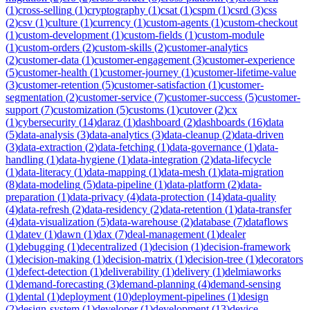
(
1
)
cross-selling
(
1
)
cryptography
(
1
)
csat
(
1
)
cspm
(
1
)
csrd
(
3
)
css
(
2
)
csv
(
1
)
culture
(
1
)
currency
(
1
)
custom-agents
(
1
)
custom-checkout
(
1
)
custom-development
(
1
)
custom-fields
(
1
)
custom-module
(
1
)
custom-orders
(
2
)
custom-skills
(
2
)
customer-analytics
(
2
)
customer-data
(
1
)
customer-engagement
(
3
)
customer-experience
(
5
)
customer-health
(
1
)
customer-journey
(
1
)
customer-lifetime-value
(
3
)
customer-retention
(
5
)
customer-satisfaction
(
1
)
customer-
segmentation
(
2
)
customer-service
(
7
)
customer-success
(
5
)
customer-
support
(
7
)
customization
(
5
)
customs
(
1
)
cutover
(
2
)
cx
(
1
)
cybersecurity
(
14
)
daraz
(
1
)
dashboard
(
2
)
dashboards
(
16
)
data
(
5
)
data-analysis
(
3
)
data-analytics
(
3
)
data-cleanup
(
2
)
data-driven
(
3
)
data-extraction
(
2
)
data-fetching
(
1
)
data-governance
(
1
)
data-
handling
(
1
)
data-hygiene
(
1
)
data-integration
(
2
)
data-lifecycle
(
1
)
data-literacy
(
1
)
data-mapping
(
1
)
data-mesh
(
1
)
data-migration
(
8
)
data-modeling
(
5
)
data-pipeline
(
1
)
data-platform
(
2
)
data-
preparation
(
1
)
data-privacy
(
4
)
data-protection
(
14
)
data-quality
(
4
)
data-refresh
(
2
)
data-residency
(
2
)
data-retention
(
1
)
data-transfer
(
4
)
data-visualization
(
5
)
data-warehouse
(
2
)
database
(
7
)
dataflows
(
1
)
datev
(
1
)
dawn
(
1
)
dax
(
7
)
deal-management
(
1
)
dealer
(
1
)
debugging
(
1
)
decentralized
(
1
)
decision
(
1
)
decision-framework
(
1
)
decision-making
(
1
)
decision-matrix
(
1
)
decision-tree
(
1
)
decorators
(
1
)
defect-detection
(
1
)
deliverability
(
1
)
delivery
(
1
)
delmiaworks
(
1
)
demand-forecasting
(
3
)
demand-planning
(
4
)
demand-sensing
(
1
)
dental
(
1
)
deployment
(
10
)
deployment-pipelines
(
1
)
design
(
2
)
design-system
(
1
)
developer
(
1
)
development
(
13
)
device-