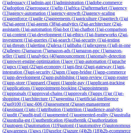
(
1
)
adequacy
(
1
)
admin-api
(
1
)
administration
(
1
)
adobe-commerce
(
2
)
adoption
(
2
)
aerospace
(
1
)
afip
(
1
)
africa
(
2
)
aftermarket
(
1
)
agency
(
13
)
agency-automation
(
1
)
agency-growth
(
2
)
agency-scaling
(
1
)
agentforce
(
1
)
agile
(
2
)
agreements
(
1
)
agriculture
(
3
)
agritech
(
1
)
ai
(
62
)
ai-agent
(
1
)
ai-agents
(
38
)
ai-analytics
(
2
)
ai-architecture
(
2
)
ai-
assistants
(
1
)
ai-automation
(
6
)
ai-bot
(
1
)
ai-chatbot
(
1
)
ai-comparison
(
1
)
ai-content
(
1
)
ai-development
(
1
)
ai-ethics
(
1
)
ai-frameworks
(
2
)
ai-
investment
(
1
)
ai-queries
(
1
)
ai-search
(
3
)
ai-security
(
1
)
ai-testing
(
1
)
ai-threats
(
1
)
alerting
(
2
)
alexa
(
1
)
alibaba
(
1
)
aliexpress
(
1
)
all-in-one
(
2
)
allegro
(
2
)
amazon
(
7
)
amazon-ads
(
1
)
amazon-ppc
(
1
)
amazon-
seller
(
1
)
aml
(
1
)
analytics
(
40
)
announcement
(
1
)
anomaly-detection
(
1
)
answer-engine-optimization
(
1
)
aov
(
1
)
ap-automation
(
1
)
apache
(
1
)
apcs
(
1
)
api
(
22
)
api-economy
(
1
)
api-first
(
2
)
api-gateway
(
1
)
api-
integration
(
3
)
api-security
(
2
)
apm
(
1
)
app-bridge
(
1
)
app-commerce
(
1
)
app-development
(
2
)
app-publishing
(
1
)
app-review
(
1
)
app-router
(
1
)
app-store
(
1
)
apparel
(
3
)
appi
(
1
)
apple-pay
(
1
)
applicant-tracking
(
1
)
applications
(
1
)
appointment-booking
(
2
)
appointments
(
1
)
appraisals
(
1
)
approval-chains
(
1
)
approvals
(
3
)
apps
(
1
)
ar
(
1
)
ar-
shopping
(
1
)
architecture
(
17
)
argentina
(
1
)
artificial-intelligence
(
2
)
as9100
(
1
)
asc-606
(
3
)
assessment
(
2
)
asset-management
(
4
)
assistant
(
1
)
ato
(
1
)
attribution
(
1
)
attrition
(
1
)
audience-analytics
(
1
)
audit
(
7
)
audit-trail
(
1
)
augmented
(
1
)
augmented-reality
(
2
)
australia
(
2
)
australia-gst
(
1
)
authentication
(
6
)
authentik
(
2
)
authorization
(
3
)
autogen
(
2
)
automation
(
119
)
automl
(
1
)
automotive
(
5
)
autonomous
(
2
)
awareness
(
1
)
aws
(
10
)
axelor
(
2
)
azure
(
4
)
b2b
(
18
)
b2b-ecommerce