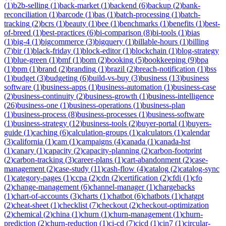
(
1
)
b2b-selling
(
1
)
back-market
(
1
)
backend
(
6
)
backup
(
2
)
bank-
reconciliation
(
1
)
barcode
(
1
)
bas
(
1
)
batch-processing
(
1
)
batch-
tracking
(
2
)
bcrs
(
1
)
beauty
(
1
)
bee
(
1
)
benchmarks
(
1
)
benefits
(
1
)
best-
of-breed
(
1
)
best-practices
(
6
)
bi-comparison
(
8
)
bi-tools
(
1
)
bias
(
1
)
big-4
(
1
)
bigcommerce
(
3
)
bigquery
(
1
)
billable-hours
(
1
)
billing
(
7
)
bir
(
1
)
black-friday
(
1
)
block-editor
(
1
)
blockchain
(
1
)
blog-strategy
(
1
)
blue-green
(
1
)
bmf
(
1
)
bom
(
2
)
booking
(
5
)
bookkeeping
(
9
)
bpa
(
1
)
bpm
(
1
)
brand
(
2
)
branding
(
1
)
brazil
(
2
)
breach-notification
(
1
)
bss
(
1
)
budget
(
3
)
budgeting
(
6
)
build-vs-buy
(
3
)
business
(
13
)
business
software
(
1
)
business-apps
(
1
)
business-automation
(
1
)
business-case
(
2
)
business-continuity
(
2
)
business-growth
(
1
)
business-intelligence
(
26
)
business-one
(
1
)
business-operations
(
1
)
business-plan
(
1
)
business-process
(
8
)
business-processes
(
1
)
business-software
(
1
)
business-strategy
(
12
)
business-tools
(
2
)
buyer-portal
(
1
)
buyers-
guide
(
1
)
caching
(
6
)
calculation-groups
(
1
)
calculators
(
1
)
calendar
(
3
)
california
(
1
)
cam
(
1
)
campaigns
(
4
)
canada
(
1
)
canada-hst
(
1
)
canary
(
1
)
capacity
(
2
)
capacity-planning
(
2
)
carbon-footprint
(
2
)
carbon-tracking
(
3
)
career-plans
(
1
)
cart-abandonment
(
2
)
case-
management
(
2
)
case-study
(
11
)
cash-flow
(
4
)
catalog
(
2
)
catalog-sync
(
1
)
category-pages
(
1
)
ccpa
(
2
)
cdn
(
2
)
certification
(
2
)
cfdi
(
1
)
cfo
(
2
)
change-management
(
6
)
channel-manager
(
1
)
chargebacks
(
1
)
chart-of-accounts
(
3
)
charts
(
1
)
chatbot
(
6
)
chatbots
(
1
)
chatgpt
(
2
)
cheat-sheet
(
1
)
checklist
(
7
)
checkout
(
2
)
checkout-optimization
(
2
)
chemical
(
2
)
china
(
1
)
churn
(
1
)
churn-management
(
1
)
churn-
prediction
(
2
)
churn-reduction
(
1
)
ci-cd
(
7
)
cicd
(
1
)
cin7
(
1
)
circular-