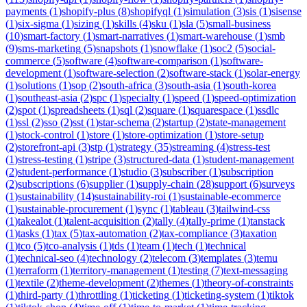
payments
(
1
)
shopify-plus
(
8
)
shopifyql
(
1
)
simulation
(
3
)
sis
(
1
)
sisense
(
1
)
six-sigma
(
1
)
sizing
(
1
)
skills
(
4
)
sku
(
1
)
sla
(
5
)
small-business
(
10
)
smart-factory
(
1
)
smart-narratives
(
1
)
smart-warehouse
(
1
)
smb
(
9
)
sms-marketing
(
5
)
snapshots
(
1
)
snowflake
(
1
)
soc2
(
5
)
social-
commerce
(
5
)
software
(
4
)
software-comparison
(
1
)
software-
development
(
1
)
software-selection
(
2
)
software-stack
(
1
)
solar-energy
(
1
)
solutions
(
1
)
sop
(
2
)
south-africa
(
3
)
south-asia
(
1
)
south-korea
(
1
)
southeast-asia
(
2
)
spc
(
1
)
specialty
(
1
)
speed
(
1
)
speed-optimization
(
2
)
spot
(
1
)
spreadsheets
(
1
)
sql
(
2
)
square
(
1
)
squarespace
(
1
)
ssdlc
(
1
)
ssl
(
2
)
sso
(
2
)
sst
(
1
)
star-schema
(
2
)
startup
(
2
)
state-management
(
1
)
stock-control
(
1
)
store
(
1
)
store-optimization
(
1
)
store-setup
(
2
)
storefront-api
(
3
)
stp
(
1
)
strategy
(
35
)
streaming
(
4
)
stress-test
(
1
)
stress-testing
(
1
)
stripe
(
3
)
structured-data
(
1
)
student-management
(
2
)
student-performance
(
1
)
studio
(
3
)
subscriber
(
1
)
subscription
(
2
)
subscriptions
(
6
)
supplier
(
1
)
supply-chain
(
28
)
support
(
6
)
surveys
(
1
)
sustainability
(
14
)
sustainability-roi
(
1
)
sustainable-ecommerce
(
1
)
sustainable-procurement
(
1
)
sync
(
1
)
tableau
(
3
)
tailwind-css
(
1
)
takealot
(
1
)
talent-acquisition
(
2
)
tally
(
4
)
tally-prime
(
1
)
tanstack
(
1
)
tasks
(
1
)
tax
(
5
)
tax-automation
(
2
)
tax-compliance
(
3
)
taxation
(
1
)
tco
(
5
)
tco-analysis
(
1
)
tds
(
1
)
team
(
1
)
tech
(
1
)
technical
(
1
)
technical-seo
(
4
)
technology
(
2
)
telecom
(
3
)
templates
(
3
)
temu
(
1
)
terraform
(
1
)
territory-management
(
1
)
testing
(
7
)
text-messaging
(
1
)
textile
(
2
)
theme-development
(
2
)
themes
(
1
)
theory-of-constraints
(
1
)
third-party
(
1
)
throttling
(
1
)
ticketing
(
1
)
ticketing-system
(
1
)
tiktok