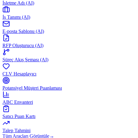
İşletme Adı (AI)
İş Tanımı (AI)
E-posta Şablonu (AI)
RFP Oluşturucu (AI)
Süreç Akış Şeması (AI)
CLV Hesaplayıcı
Potansiyel Müşteri Puanlaması
ABC Envanteri
Satıcı Puan Kartı
Talep Tahmini
Tüm Araçları Görüntüle
→