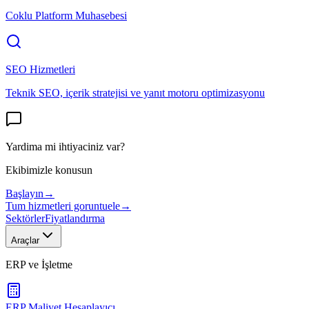
Coklu Platform Muhasebesi
SEO Hizmetleri
Teknik SEO, içerik stratejisi ve yanıt motoru optimizasyonu
Yardima mi ihtiyaciniz var?
Ekibimizle konusun
Başlayın
→
Tum hizmetleri goruntuele
→
Sektörler
Fiyatlandırma
Araçlar
ERP ve İşletme
ERP Maliyet Hesaplayıcı