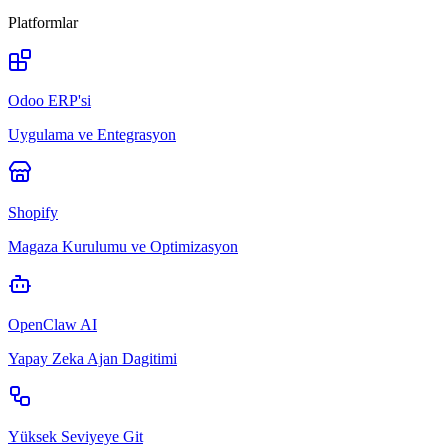
Platformlar
Odoo ERP'si
Uygulama ve Entegrasyon
Shopify
Magaza Kurulumu ve Optimizasyon
OpenClaw AI
Yapay Zeka Ajan Dagitimi
Yüksek Seviyeye Git