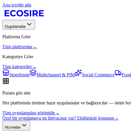
Ana içeriğe atla
Uygulamalar
Platforma Göre
Tüm platformlar
→
Kategoriye Göre
Tüm kategoriler
→
Storefronts
Multichannel & PIM
Social Commerce
Food
Pazara göz atın
Her platformda üretime hazır uygulamalar ve bağlayıcılar — ömür bo
Tüm uygulamaları görüntüle
→
Özel bir uygulamaya mı ihtiyacınız var? Ekibimizle konuşun
→
Hizmetler