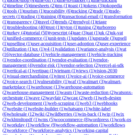
(
1
)
tiktok-shop
(
4
)
time-off
(
1
)
time-to-market
(
1
)
time-tracking
(
2
)
timeline
(
5
)
timesheets
(
2
)
tms
(
1
)
toast
(
1
)
tokens
(
3
)
tokopedia
(
1
)
tools
(
1
)
tourism
(
1
)
traceability
(
6
)
tracking
(
2
)
trade
(
1
)
trade-
secrets
(
1
)
trading
(
1
)
training
(
8
)
transactional-email
(
1
)
transformation
(
1
)
transparency
(
3
)
travel
(
3
)
trends
(
2
)
trendyol
(
1
)
triage
(
1
)
troubleshooting
(
40
)
trust
(
1
)
tryton
(
1
)
tuning
(
2
)
turborepo
(
1
)
turkey
(
4
)
tutorial
(
50
)
typescript
(
4
)
uae
(
3
)
uat
(
1
)
uk
(
2
)
uk-vat
(
1
)
unified-commerce
(
1
)
unit-tests
(
1
)
updates
(
1
)
upgrade
(
3
)
upsell
(
1
)
upselling
(
1
)
user-acquisition
(
1
)
user-adoption
(
2
)
user-experience
(
3
)
utilization
(
1
)
ux
(
1
)
v4
(
1
)
validation
(
1
)
variance-analysis
(
1
)
vat
(
16
)
vector-database
(
1
)
vehicle-management
(
1
)
vehicle-tracking
(
1
)
vendor-coordination
(
1
)
vendor-evaluation
(
1
)
vendor-
management
(
4
)
vendor-risk
(
1
)
vendor-selection
(
2
)
vercel-ai-sdk
(
1
)
vertical-ai
(
1
)
vertipaq
(
1
)
vietnam
(
1
)
views
(
1
)
vision-2030
(
1
)
visual-merchandising
(
1
)
vitest
(
1
)
voice-ai
(
1
)
voice-commerce
(
2
)
voice-search
(
1
)
vulnerability
(
1
)
waf
(
1
)
walmart
(
3
)
walmart-
marketplace
(
1
)
warehouse
(
13
)
warehouse-automation
(
2
)
warehouse-management
(
1
)
wasm
(
1
)
waste-reduction
(
2
)
watsonx-
orchestrate
(
1
)
wave
(
2
)
wayfair
(
2
)
wcag
(
2
)
web
(
1
)
web-design
(
2
)
web-development
(
1
)
web-scraping
(
1
)
web3
(
1
)
webhooks
(
7
)
website
(
1
)
website-builder
(
1
)
whatsapp
(
1
)
white-label
(
6
)
wholesale
(
12
)
wiki
(
2
)
wildberries
(
1
)
win-back
(
1
)
wip
(
1
)
wix
(
2
)
wkhtmltopdf
(
1
)
wms
(
5
)
woocommerce
(
8
)
wordpress
(
1
)
work-os
(
1
)
workday
(
1
)
workflow
(
9
)
workflow-automation
(
1
)
workflows
(
2
)
workforce
(
7
)
workforce-analytics
(
1
)
working-capital