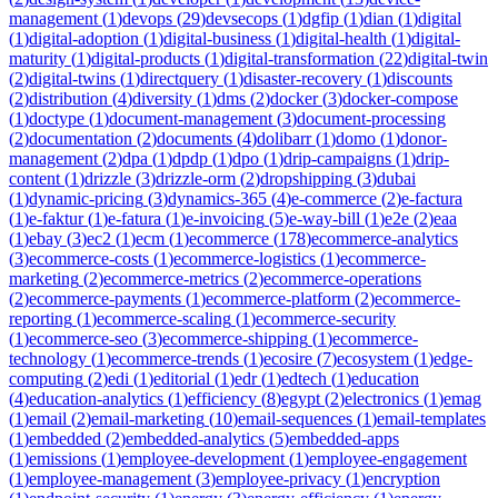
management
(
1
)
devops
(
29
)
devsecops
(
1
)
dgfip
(
1
)
dian
(
1
)
digital
(
1
)
digital-adoption
(
1
)
digital-business
(
1
)
digital-health
(
1
)
digital-
maturity
(
1
)
digital-products
(
1
)
digital-transformation
(
22
)
digital-twin
(
2
)
digital-twins
(
1
)
directquery
(
1
)
disaster-recovery
(
1
)
discounts
(
2
)
distribution
(
4
)
diversity
(
1
)
dms
(
2
)
docker
(
3
)
docker-compose
(
1
)
doctype
(
1
)
document-management
(
3
)
document-processing
(
2
)
documentation
(
2
)
documents
(
4
)
dolibarr
(
1
)
domo
(
1
)
donor-
management
(
2
)
dpa
(
1
)
dpdp
(
1
)
dpo
(
1
)
drip-campaigns
(
1
)
drip-
content
(
1
)
drizzle
(
3
)
drizzle-orm
(
2
)
dropshipping
(
3
)
dubai
(
1
)
dynamic-pricing
(
3
)
dynamics-365
(
4
)
e-commerce
(
2
)
e-factura
(
1
)
e-faktur
(
1
)
e-fatura
(
1
)
e-invoicing
(
5
)
e-way-bill
(
1
)
e2e
(
2
)
eaa
(
1
)
ebay
(
3
)
ec2
(
1
)
ecm
(
1
)
ecommerce
(
178
)
ecommerce-analytics
(
3
)
ecommerce-costs
(
1
)
ecommerce-logistics
(
1
)
ecommerce-
marketing
(
2
)
ecommerce-metrics
(
2
)
ecommerce-operations
(
2
)
ecommerce-payments
(
1
)
ecommerce-platform
(
2
)
ecommerce-
reporting
(
1
)
ecommerce-scaling
(
1
)
ecommerce-security
(
1
)
ecommerce-seo
(
3
)
ecommerce-shipping
(
1
)
ecommerce-
technology
(
1
)
ecommerce-trends
(
1
)
ecosire
(
7
)
ecosystem
(
1
)
edge-
computing
(
2
)
edi
(
1
)
editorial
(
1
)
edr
(
1
)
edtech
(
1
)
education
(
4
)
education-analytics
(
1
)
efficiency
(
8
)
egypt
(
2
)
electronics
(
1
)
emag
(
1
)
email
(
2
)
email-marketing
(
10
)
email-sequences
(
1
)
email-templates
(
1
)
embedded
(
2
)
embedded-analytics
(
5
)
embedded-apps
(
1
)
emissions
(
1
)
employee-development
(
1
)
employee-engagement
(
1
)
employee-management
(
3
)
employee-privacy
(
1
)
encryption