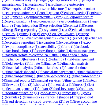
(
1
)
endpoint-security
(
1
)
energy
(
3
)
energy-efficiency
(
1
)
energy-
management
(
1
)
engagement
(
1
)
enrollment
(
2
)
enterprise
(
39
)
enterprise-ai
(
2
)
enterprise-architecture
(
1
)
enterprise-content
(
1
)
enterprise-software
(
1
)
eoq
(
1
)
epicor
(
2
)
epicor-kinetic
(
1
)
eprivacy
(
1
)
equipment
(
2
)
equipment-rental
(
2
)
erp
(
225
)
erp-architecture
(
1
)
erp-automation
(
1
)
erp-comparison
(
9
)
erp-configuration
(
1
)
erp-
failure
(
1
)
erp-integration
(
8
)
erp-selection
(
2
)
erpnext
(
18
)
errors
(
40
)
esg
(
5
)
esg-reporting
(
2
)
esignature
(
1
)
eta
(
2
)
ethical-sourcing
(
1
)
ethics
(
1
)
etims
(
1
)
etl
(
5
)
etsy
(
3
)
eu
(
2
)
eu-ai-act
(
1
)
europe
(
2
)
evaluation
(
3
)
event-management
(
2
)
events
(
1
)
excel
(
3
)
exchanges
(
1
)
executive-reporting
(
1
)
expansion
(
1
)
expectations
(
1
)
expo
(
1
)
export-compliance
(
1
)
extensibility
(
2
)
fabric
(
1
)
facebook
(
1
)
facebook-shops
(
1
)
factory-floor
(
1
)
faire
(
1
)
farm-management
(
1
)
fashion
(
6
)
fattura-elettronica
(
1
)
fba
(
1
)
fbr
(
2
)
fda
(
1
)
fda-
compliance
(
3
)
features
(
1
)
fec
(
1
)
fedramp
(
1
)
field-management
(
1
)
field-service
(
1
)
fill-rate
(
1
)
finance
(
10
)
financial-analysis
(
2
)
financial-analytics
(
2
)
financial-close
(
2
)
financial-crime
(
1
)
financial-dashboard
(
1
)
financial-management
(
1
)
financial-metrics
(
1
)
financial-planning
(
1
)
financial-projections
(
1
)
financial-reporting
(
4
)
financial-reports
(
2
)
financial-services
(
3
)
fine-tuning
(
1
)
fintech
(
3
)
firewall
(
1
)
firs
(
2
)
fishbowl
(
1
)
fitment-data
(
1
)
fitness
(
1
)
fleet
(
1
)
fleet-management
(
1
)
flipkart
(
2
)
food-beverage
(
4
)
food-cost
(
1
)
food-manufacturing
(
1
)
food-safety
(
1
)
forecasting
(
9
)
forex
(
1
)
formulas
(
1
)
framework
(
2
)
france
(
1
)
frappe
(
4
)
frappe-cloud
(
1
)
fraud-detection
(
2
)
fraud-prevention
(
2
)
free
(
1
)
free-accounting