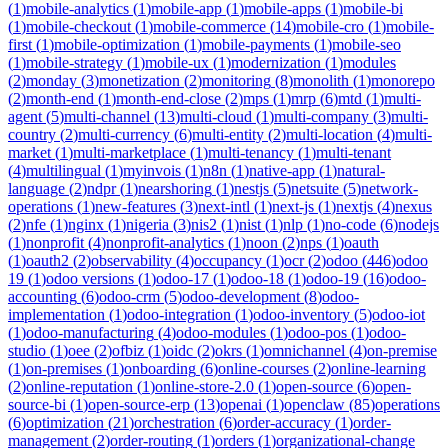
(
1
)
mobile-analytics
(
1
)
mobile-app
(
1
)
mobile-apps
(
1
)
mobile-bi
(
1
)
mobile-checkout
(
1
)
mobile-commerce
(
14
)
mobile-cro
(
1
)
mobile-
first
(
1
)
mobile-optimization
(
1
)
mobile-payments
(
1
)
mobile-seo
(
1
)
mobile-strategy
(
1
)
mobile-ux
(
1
)
modernization
(
1
)
modules
(
2
)
monday
(
3
)
monetization
(
2
)
monitoring
(
8
)
monolith
(
1
)
monorepo
(
2
)
month-end
(
1
)
month-end-close
(
2
)
mps
(
1
)
mrp
(
6
)
mtd
(
1
)
multi-
agent
(
5
)
multi-channel
(
13
)
multi-cloud
(
1
)
multi-company
(
3
)
multi-
country
(
2
)
multi-currency
(
6
)
multi-entity
(
2
)
multi-location
(
4
)
multi-
market
(
1
)
multi-marketplace
(
1
)
multi-tenancy
(
1
)
multi-tenant
(
4
)
multilingual
(
1
)
myinvois
(
1
)
n8n
(
1
)
native-app
(
1
)
natural-
language
(
2
)
ndpr
(
1
)
nearshoring
(
1
)
nestjs
(
5
)
netsuite
(
5
)
network-
operations
(
1
)
new-features
(
3
)
next-intl
(
1
)
next-js
(
1
)
nextjs
(
4
)
nexus
(
2
)
nfe
(
1
)
nginx
(
1
)
nigeria
(
3
)
nis2
(
1
)
nist
(
1
)
nlp
(
1
)
no-code
(
6
)
nodejs
(
1
)
nonprofit
(
4
)
nonprofit-analytics
(
1
)
noon
(
2
)
nps
(
1
)
oauth
(
1
)
oauth2
(
2
)
observability
(
4
)
occupancy
(
1
)
ocr
(
2
)
odoo
(
446
)
odoo
19
(
1
)
odoo versions
(
1
)
odoo-17
(
1
)
odoo-18
(
1
)
odoo-19
(
16
)
odoo-
accounting
(
6
)
odoo-crm
(
5
)
odoo-development
(
8
)
odoo-
implementation
(
1
)
odoo-integration
(
1
)
odoo-inventory
(
5
)
odoo-iot
(
1
)
odoo-manufacturing
(
4
)
odoo-modules
(
1
)
odoo-pos
(
1
)
odoo-
studio
(
1
)
oee
(
2
)
ofbiz
(
1
)
oidc
(
2
)
okrs
(
1
)
omnichannel
(
4
)
on-premise
(
1
)
on-premises
(
1
)
onboarding
(
6
)
online-courses
(
2
)
online-learning
(
2
)
online-reputation
(
1
)
online-store-2.0
(
1
)
open-source
(
6
)
open-
source-bi
(
1
)
open-source-erp
(
13
)
openai
(
1
)
openclaw
(
85
)
operations
(
6
)
optimization
(
21
)
orchestration
(
6
)
order-accuracy
(
1
)
order-
management
(
2
)
order-routing
(
1
)
orders
(
1
)
organizational-change