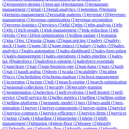
(
2
)
responsive-design
(
1
)
rest-api
(
4
)
restaurant
(
5
)
restaurant-
management
(
1
)
retail
(
13
)
retail-analytics
(
1
)
retention
(
9
)
returns
(
4
)
returns-management
(
2
)
reusable-patterns
(
1
)
revenue
(
10
)
revenue-
management
(
1
)
revenue-optimization
(
1
)
revenue-recognition
(
5
)
reverse-logistics
(
2
)
reviews
(
5
)
rfid
(
2
)
rfm
(
1
)
rfm-analysis
(
1
)
rfp
(
1
)
rfq
(
1
)
rich-results
(
1
)
risk-management
(
7
)
risk-reduction
(
1
)
rls
(
4
)
rohs
(
1
)
roi
(
34
)
roi-optimization
(
1
)
rolling-update
(
1
)
romania
(
1
)
rpa
(
3
)
rsc
(
2
)
russia
(
2
)
saas
(
25
)
saas-pricing
(
1
)
safety
(
2
)
safety-
stock
(
1
)
sage
(
1
)
sage-50
(
2
)
sage-intacct
(
1
)
salary
(
1
)
sales
(
19
)
sales-
analytics
(
3
)
sales-automation
(
1
)
sales-dashboard
(
2
)
sales-forecasting
(
1
)
sales-management
(
1
)
sales-operations
(
1
)
sales-pipeline
(
1
)
sales-
tax
(
8
)
salesforce
(
5
)
salesforce-einstein
(
1
)
salesforce-essentials
(
1
)
sanctions
(
1
)
sap
(
5
)
sap-business-one
(
2
)
sap-hana
(
1
)
sars
(
2
)
sasb
(
1
)
sat
(
1
)
saudi-arabia
(
3
)
sbom
(
1
)
scada
(
1
)
scalability
(
3
)
scaling
(
9
)
sccs
(
2
)
scheduling
(
6
)
schema-markup
(
1
)
school-management
(
1
)
screening
(
1
)
scrum
(
1
)
sdi
(
1
)
search-engine
(
1
)
search-optimization
(
2
)
seasonal-collections
(
1
)
security
(
36
)
security-training
(
1
)
segmentation
(
2
)
selection
(
1
)
self-evolving
(
1
)
self-hosted
(
1
)
self-
service
(
2
)
self-service-bi
(
2
)
seller-metrics
(
1
)
selling
(
1
)
selling-online
(
1
)
selling-platforms
(
1
)
semantic-model
(
1
)
seo
(
16
)
seo-audit
(
1
)
seo-
migration
(
1
)
server
(
1
)
server-components
(
1
)
server-sizing
(
2
)
service
(
1
)
service-contracts
(
1
)
service-efficiency
(
1
)
service-firms
(
1
)
services
(
1
)
setup
(
2
)
sgk
(
1
)
sharding
(
1
)
sharepoint
(
1
)
shein
(
1
)
shift-
management
(
3
)
shipping
(
4
)
shop-floor
(
2
)
shopee
(
2
)
shopify
(
113
)
shopify-api
(
1
)
shopify-flow
(
1
)
shopify-partners
(
1
)
shopify-