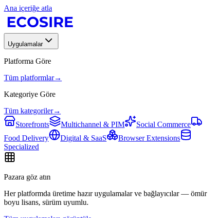
Ana içeriğe atla
Uygulamalar
Platforma Göre
Tüm platformlar
→
Kategoriye Göre
Tüm kategoriler
→
Storefronts
Multichannel & PIM
Social Commerce
Food Delivery
Digital & SaaS
Browser Extensions
Specialized
Pazara göz atın
Her platformda üretime hazır uygulamalar ve bağlayıcılar — ömür
boyu lisans, sürüm uyumlu.