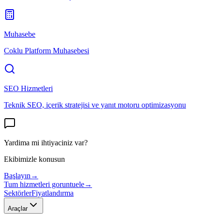
Muhasebe
Coklu Platform Muhasebesi
SEO Hizmetleri
Teknik SEO, içerik stratejisi ve yanıt motoru optimizasyonu
Yardima mi ihtiyaciniz var?
Ekibimizle konusun
Başlayın
→
Tum hizmetleri goruntuele
→
Sektörler
Fiyatlandırma
Araçlar