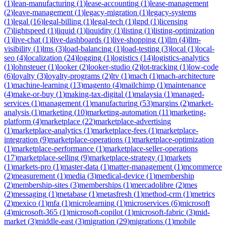
(
1
)
lean-manufacturing
(
1
)
lease-accounting
(
1
)
lease-management
(
2
)
leave-management
(
1
)
legacy-migration
(
1
)
legacy-systems
(
1
)
legal
(
16
)
legal-billing
(
1
)
legal-tech
(
1
)
lgpd
(
1
)
licensing
(
7
)
lightspeed
(
1
)
liquid
(
1
)
liquidity
(
1
)
listing
(
1
)
listing-optimization
(
1
)
live-chat
(
1
)
live-dashboards
(
1
)
live-shopping
(
1
)
llm
(
4
)
llm-
visibility
(
1
)
lms
(
3
)
load-balancing
(
1
)
load-testing
(
3
)
local
(
1
)
local-
seo
(
4
)
localization
(
24
)
logging
(
1
)
logistics
(
14
)
logistics-analytics
(
1
)
lohnsteuer
(
1
)
looker
(
2
)
looker-studio
(
2
)
lot-tracking
(
1
)
low-code
(
6
)
loyalty
(
3
)
loyalty-programs
(
2
)
ltv
(
1
)
mach
(
1
)
mach-architecture
(
1
)
machine-learning
(
13
)
magento
(
4
)
mailchimp
(
1
)
maintenance
(
4
)
make-or-buy
(
1
)
making-tax-digital
(
1
)
malaysia
(
1
)
managed-
services
(
1
)
management
(
1
)
manufacturing
(
53
)
margins
(
2
)
market-
analysis
(
1
)
marketing
(
10
)
marketing-automation
(
11
)
marketing-
platform
(
4
)
marketplace
(
22
)
marketplace-advertising
(
1
)
marketplace-analytics
(
1
)
marketplace-fees
(
1
)
marketplace-
integration
(
9
)
marketplace-operations
(
1
)
marketplace-optimization
(
1
)
marketplace-performance
(
1
)
marketplace-seller-operations
(
17
)
marketplace-selling
(
9
)
marketplace-strategy
(
1
)
markets
(
1
)
markets-pro
(
1
)
master-data
(
1
)
matter-management
(
1
)
mcommerce
(
2
)
measurement
(
1
)
media
(
3
)
medical-device
(
1
)
membership
(
2
)
membership-sites
(
3
)
memberships
(
1
)
mercadolibre
(
2
)
mes
(
2
)
messaging
(
1
)
metabase
(
1
)
metasfresh
(
1
)
method-crm
(
1
)
metrics
(
2
)
mexico
(
1
)
mfa
(
1
)
microlearning
(
1
)
microservices
(
6
)
microsoft
(
4
)
microsoft-365
(
1
)
microsoft-copilot
(
1
)
microsoft-fabric
(
3
)
mid-
market
(
3
)
middle-east
(
3
)
migration
(
29
)
migrations
(
1
)
mobile