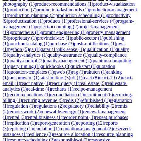
photography
(
1
)
product-recommendations
(
1
)
product-visualization
(
1
)
production
(
7
)
production-dashboards
(
1
)
production-management
(
1
)
production-planning
(
2
)
production-scheduling
(
1
)
productivity
(
9
)
productization
(
1
)
products
(
1
)
professional-services
(
4
)
program-
management
(
1
)
project-accounting
(
2
)
project-management
(
19
)
prometheus
(
1
)
prompt-engineering
(
1
)
property-management
(
5
)
proprietary
(
1
)
provincial-tax
(
1
)
public-sector
(
1
)
publishing
(
1
)
punchout-catalog
(
1
)
purchase
(
3
)
push-notifications
(
1
)
pwa
(
1
)
python
(
5
)
qa
(
1
)
qatar
(
1
)
qlik-sense
(
1
)
qualification
(
1
)
quality
(
3
)
quality-analytics
(
1
)
quality-assurance
(
1
)
quality-compliance
(
1
)
quality-control
(
2
)
quality-management
(
2
)
quantum-computing
(
1
)
query-tuning
(
1
)
quickbooks
(
8
)
quickstart
(
1
)
quotation
(
1
)
quotation-templates
(
1
)
qweb
(
3
)
rag
(
1
)
rakuten
(
1
)
ranking
(
1
)
ransomware
(
1
)
rate-limiting
(
3
)
rdl
(
1
)
react
(
8
)
react-19
(
2
)
react-
email
(
1
)
react-native
(
1
)
react-query
(
1
)
real-estate
(
5
)
real-estate-
analytics
(
1
)
real-time
(
4
)
recharts
(
1
)
recipe-management
(
1
)
recommendations
(
1
)
reconciliation
(
1
)
recruitment
(
6
)
recurring-
billing
(
1
)
recurring-revenue
(
5
)
redis
(
2
)
refurbished
(
1
)
registration
(
1
)
regulation
(
1
)
regulations
(
2
)
regulatory
(
3
)
reliability
(
2
)
remix
(
2
)
remote-work
(
2
)
renewable-energy
(
1
)
renewal-management
(
1
)
rental
(
3
)
rental-business
(
1
)
reorder-point
(
1
)
repeat-purchases
(
1
)
replication
(
1
)
report-generation
(
1
)
reporting
(
12
)
reports
(
3
)
repricing
(
1
)
reputation
(
1
)
reputation-management
(
2
)
reserved-
instances
(
1
)
resilience
(
2
)
resource-allocation
(
1
)
resource-planning
(
1
)
resource-scheduling
(
2
)
responsible-ai
(
2
)
responsive