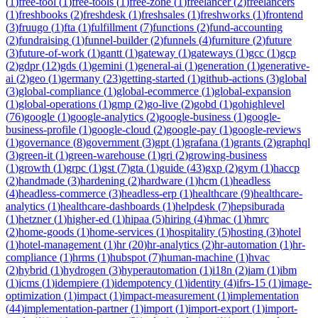
(
1
)
free-tool
(
1
)
free-tools
(
1
)
free-zone
(
1
)
freelancer
(
2
)
freelancers
(
1
)
freshbooks
(
2
)
freshdesk
(
1
)
freshsales
(
1
)
freshworks
(
1
)
frontend
(
3
)
fruugo
(
1
)
fta
(
1
)
fulfillment
(
7
)
functions
(
2
)
fund-accounting
(
2
)
fundraising
(
1
)
funnel-builder
(
2
)
funnels
(
4
)
furniture
(
2
)
future
(
3
)
future-of-work
(
1
)
gantt
(
1
)
gateway
(
1
)
gateways
(
1
)
gcc
(
1
)
gcp
(
2
)
gdpr
(
12
)
gds
(
1
)
gemini
(
1
)
general-ai
(
1
)
generation
(
1
)
generative-
ai
(
2
)
geo
(
1
)
germany
(
23
)
getting-started
(
1
)
github-actions
(
3
)
global
(
3
)
global-compliance
(
1
)
global-ecommerce
(
1
)
global-expansion
(
1
)
global-operations
(
1
)
gmp
(
2
)
go-live
(
2
)
gobd
(
1
)
gohighlevel
(
76
)
google
(
1
)
google-analytics
(
2
)
google-business
(
1
)
google-
business-profile
(
1
)
google-cloud
(
2
)
google-pay
(
1
)
google-reviews
(
1
)
governance
(
8
)
government
(
3
)
gpt
(
1
)
grafana
(
1
)
grants
(
2
)
graphql
(
3
)
green-it
(
1
)
green-warehouse
(
1
)
gri
(
2
)
growing-business
(
1
)
growth
(
1
)
grpc
(
1
)
gst
(
7
)
gta
(
1
)
guide
(
43
)
gxp
(
2
)
gym
(
1
)
haccp
(
2
)
handmade
(
3
)
hardening
(
2
)
hardware
(
1
)
hcm
(
1
)
headless
(
4
)
headless-commerce
(
3
)
headless-erp
(
1
)
healthcare
(
9
)
healthcare-
analytics
(
1
)
healthcare-dashboards
(
1
)
helpdesk
(
7
)
hepsiburada
(
1
)
hetzner
(
1
)
higher-ed
(
1
)
hipaa
(
5
)
hiring
(
4
)
hmac
(
1
)
hmrc
(
2
)
home-goods
(
1
)
home-services
(
1
)
hospitality
(
5
)
hosting
(
3
)
hotel
(
1
)
hotel-management
(
1
)
hr
(
20
)
hr-analytics
(
2
)
hr-automation
(
1
)
hr-
compliance
(
1
)
hrms
(
1
)
hubspot
(
7
)
human-machine
(
1
)
hvac
(
2
)
hybrid
(
1
)
hydrogen
(
3
)
hyperautomation
(
1
)
i18n
(
2
)
iam
(
1
)
ibm
(
1
)
icms
(
1
)
idempiere
(
1
)
idempotency
(
1
)
identity
(
4
)
ifrs-15
(
1
)
image-
optimization
(
1
)
impact
(
1
)
impact-measurement
(
1
)
implementation
(
44
)
implementation-partner
(
1
)
import
(
1
)
import-export
(
1
)
import-