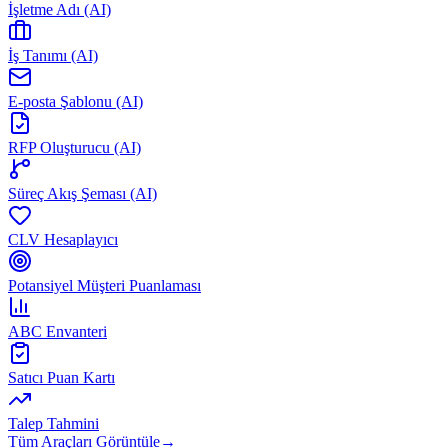
İşletme Adı (AI)
İş Tanımı (AI)
E-posta Şablonu (AI)
RFP Oluşturucu (AI)
Süreç Akış Şeması (AI)
CLV Hesaplayıcı
Potansiyel Müşteri Puanlaması
ABC Envanteri
Satıcı Puan Kartı
Talep Tahmini
Tüm Araçları Görüntüle
→