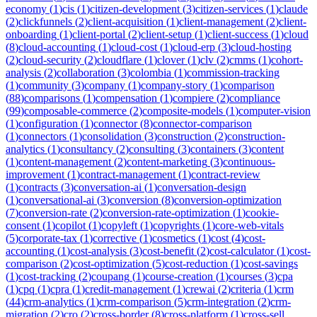
economy
(
1
)
cis
(
1
)
citizen-development
(
3
)
citizen-services
(
1
)
claude
(
2
)
clickfunnels
(
2
)
client-acquisition
(
1
)
client-management
(
2
)
client-
onboarding
(
1
)
client-portal
(
2
)
client-setup
(
1
)
client-success
(
1
)
cloud
(
8
)
cloud-accounting
(
1
)
cloud-cost
(
1
)
cloud-erp
(
3
)
cloud-hosting
(
2
)
cloud-security
(
2
)
cloudflare
(
1
)
clover
(
1
)
clv
(
2
)
cmms
(
1
)
cohort-
analysis
(
2
)
collaboration
(
3
)
colombia
(
1
)
commission-tracking
(
1
)
community
(
3
)
company
(
1
)
company-story
(
1
)
comparison
(
88
)
comparisons
(
1
)
compensation
(
1
)
compiere
(
2
)
compliance
(
99
)
composable-commerce
(
2
)
composite-models
(
1
)
computer-vision
(
1
)
configuration
(
1
)
connector
(
8
)
connector-comparison
(
1
)
connectors
(
1
)
consolidation
(
3
)
construction
(
2
)
construction-
analytics
(
1
)
consultancy
(
2
)
consulting
(
3
)
containers
(
3
)
content
(
1
)
content-management
(
2
)
content-marketing
(
3
)
continuous-
improvement
(
1
)
contract-management
(
1
)
contract-review
(
1
)
contracts
(
3
)
conversation-ai
(
1
)
conversation-design
(
1
)
conversational-ai
(
3
)
conversion
(
8
)
conversion-optimization
(
7
)
conversion-rate
(
2
)
conversion-rate-optimization
(
1
)
cookie-
consent
(
1
)
copilot
(
1
)
copyleft
(
1
)
copyrights
(
1
)
core-web-vitals
(
5
)
corporate-tax
(
1
)
corrective
(
1
)
cosmetics
(
1
)
cost
(
4
)
cost-
accounting
(
1
)
cost-analysis
(
3
)
cost-benefit
(
2
)
cost-calculator
(
1
)
cost-
comparison
(
2
)
cost-optimization
(
5
)
cost-reduction
(
1
)
cost-savings
(
1
)
cost-tracking
(
2
)
coupang
(
1
)
course-creation
(
1
)
courses
(
3
)
cpa
(
1
)
cpq
(
1
)
cpra
(
1
)
credit-management
(
1
)
crewai
(
2
)
criteria
(
1
)
crm
(
44
)
crm-analytics
(
1
)
crm-comparison
(
5
)
crm-integration
(
2
)
crm-
migration
(
2
)
cro
(
2
)
cross-border
(
8
)
cross-platform
(
1
)
cross-sell