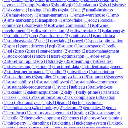
payments
(
1
)
shopify-plus
(
8
)
shopifyql
(
1
)
simulation
(
3
)
sis
(
1
)
sisense
(
1
)
six-sigma
(
1
)
sizing
(
1
)
skills
(
4
)
sku
(
1
)
sla
(
5
)
small-business
(
10
)
smart-factory
(
1
)
smart-narratives
(
1
)
smart-warehouse
(
1
)
smb
(
9
)
sms-marketing
(
5
)
snapshots
(
1
)
snowflake
(
1
)
soc2
(
5
)
social-
commerce
(
5
)
software
(
4
)
software-comparison
(
1
)
software-
development
(
1
)
software-selection
(
2
)
software-stack
(
1
)
solar-energy
(
1
)
solutions
(
1
)
sop
(
2
)
south-africa
(
3
)
south-asia
(
1
)
south-korea
(
1
)
southeast-asia
(
2
)
spc
(
1
)
specialty
(
1
)
speed
(
1
)
speed-optimization
(
2
)
spot
(
1
)
spreadsheets
(
1
)
sql
(
2
)
square
(
1
)
squarespace
(
1
)
ssdlc
(
1
)
ssl
(
2
)
sso
(
2
)
sst
(
1
)
star-schema
(
2
)
startup
(
2
)
state-management
(
1
)
stock-control
(
1
)
store
(
1
)
store-optimization
(
1
)
store-setup
(
2
)
storefront-api
(
3
)
stp
(
1
)
strategy
(
35
)
streaming
(
4
)
stress-test
(
1
)
stress-testing
(
1
)
stripe
(
3
)
structured-data
(
1
)
student-management
(
2
)
student-performance
(
1
)
studio
(
3
)
subscriber
(
1
)
subscription
(
2
)
subscriptions
(
6
)
supplier
(
1
)
supply-chain
(
28
)
support
(
6
)
surveys
(
1
)
sustainability
(
14
)
sustainability-roi
(
1
)
sustainable-ecommerce
(
1
)
sustainable-procurement
(
1
)
sync
(
1
)
tableau
(
3
)
tailwind-css
(
1
)
takealot
(
1
)
talent-acquisition
(
2
)
tally
(
4
)
tally-prime
(
1
)
tanstack
(
1
)
tasks
(
1
)
tax
(
5
)
tax-automation
(
2
)
tax-compliance
(
3
)
taxation
(
1
)
tco
(
5
)
tco-analysis
(
1
)
tds
(
1
)
team
(
1
)
tech
(
1
)
technical
(
1
)
technical-seo
(
4
)
technology
(
2
)
telecom
(
3
)
templates
(
3
)
temu
(
1
)
terraform
(
1
)
territory-management
(
1
)
testing
(
7
)
text-messaging
(
1
)
textile
(
2
)
theme-development
(
2
)
themes
(
1
)
theory-of-constraints
(
1
)
third-party
(
1
)
throttling
(
1
)
ticketing
(
1
)
ticketing-system
(
1
)
tiktok