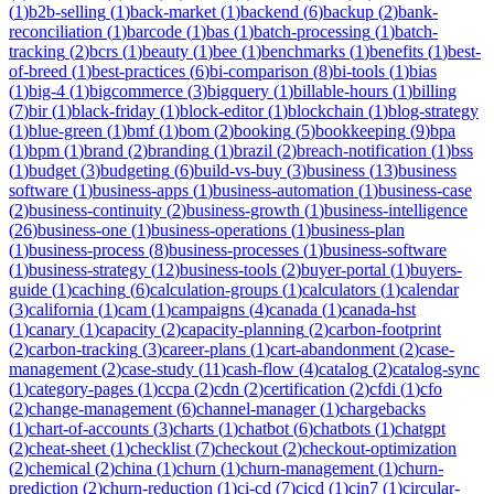
(
1
)
b2b-selling
(
1
)
back-market
(
1
)
backend
(
6
)
backup
(
2
)
bank-
reconciliation
(
1
)
barcode
(
1
)
bas
(
1
)
batch-processing
(
1
)
batch-
tracking
(
2
)
bcrs
(
1
)
beauty
(
1
)
bee
(
1
)
benchmarks
(
1
)
benefits
(
1
)
best-
of-breed
(
1
)
best-practices
(
6
)
bi-comparison
(
8
)
bi-tools
(
1
)
bias
(
1
)
big-4
(
1
)
bigcommerce
(
3
)
bigquery
(
1
)
billable-hours
(
1
)
billing
(
7
)
bir
(
1
)
black-friday
(
1
)
block-editor
(
1
)
blockchain
(
1
)
blog-strategy
(
1
)
blue-green
(
1
)
bmf
(
1
)
bom
(
2
)
booking
(
5
)
bookkeeping
(
9
)
bpa
(
1
)
bpm
(
1
)
brand
(
2
)
branding
(
1
)
brazil
(
2
)
breach-notification
(
1
)
bss
(
1
)
budget
(
3
)
budgeting
(
6
)
build-vs-buy
(
3
)
business
(
13
)
business
software
(
1
)
business-apps
(
1
)
business-automation
(
1
)
business-case
(
2
)
business-continuity
(
2
)
business-growth
(
1
)
business-intelligence
(
26
)
business-one
(
1
)
business-operations
(
1
)
business-plan
(
1
)
business-process
(
8
)
business-processes
(
1
)
business-software
(
1
)
business-strategy
(
12
)
business-tools
(
2
)
buyer-portal
(
1
)
buyers-
guide
(
1
)
caching
(
6
)
calculation-groups
(
1
)
calculators
(
1
)
calendar
(
3
)
california
(
1
)
cam
(
1
)
campaigns
(
4
)
canada
(
1
)
canada-hst
(
1
)
canary
(
1
)
capacity
(
2
)
capacity-planning
(
2
)
carbon-footprint
(
2
)
carbon-tracking
(
3
)
career-plans
(
1
)
cart-abandonment
(
2
)
case-
management
(
2
)
case-study
(
11
)
cash-flow
(
4
)
catalog
(
2
)
catalog-sync
(
1
)
category-pages
(
1
)
ccpa
(
2
)
cdn
(
2
)
certification
(
2
)
cfdi
(
1
)
cfo
(
2
)
change-management
(
6
)
channel-manager
(
1
)
chargebacks
(
1
)
chart-of-accounts
(
3
)
charts
(
1
)
chatbot
(
6
)
chatbots
(
1
)
chatgpt
(
2
)
cheat-sheet
(
1
)
checklist
(
7
)
checkout
(
2
)
checkout-optimization
(
2
)
chemical
(
2
)
china
(
1
)
churn
(
1
)
churn-management
(
1
)
churn-
prediction
(
2
)
churn-reduction
(
1
)
ci-cd
(
7
)
cicd
(
1
)
cin7
(
1
)
circular-