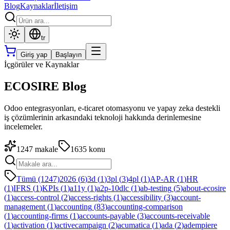
Blog
Kaynaklar
İletişim
tr
Giriş yap
Başlayın
İçgörüler ve Kaynaklar
ECOSIRE Blog
Odoo entegrasyonları, e-ticaret otomasyonu ve yapay zeka destekli
iş çözümlerinin arkasındaki teknoloji hakkında derinlemesine
incelemeler.
1247
makale
1635
konu
Tümü (1247)
2026
(
6
)
3d
(
1
)
3pl
(
3
)
4pl
(
1
)
AP-AR
(
1
)
HR
(
1
)
IFRS
(
1
)
KPIs
(
1
)
a11y
(
1
)
a2p-10dlc
(
1
)
ab-testing
(
5
)
about-ecosire
(
1
)
access-control
(
2
)
access-rights
(
1
)
accessibility
(
3
)
account-
management
(
1
)
accounting
(
83
)
accounting-comparison
(
1
)
accounting-firms
(
1
)
accounts-payable
(
3
)
accounts-receivable
(
1
)
activation
(
1
)
activecampaign
(
2
)
acumatica
(
1
)
ada
(
2
)
adempiere