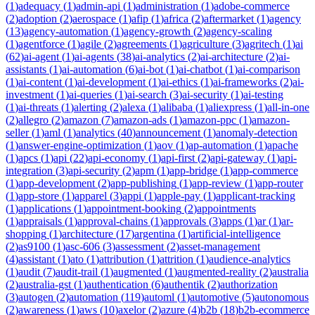
(
1
)
adequacy
(
1
)
admin-api
(
1
)
administration
(
1
)
adobe-commerce
(
2
)
adoption
(
2
)
aerospace
(
1
)
afip
(
1
)
africa
(
2
)
aftermarket
(
1
)
agency
(
13
)
agency-automation
(
1
)
agency-growth
(
2
)
agency-scaling
(
1
)
agentforce
(
1
)
agile
(
2
)
agreements
(
1
)
agriculture
(
3
)
agritech
(
1
)
ai
(
62
)
ai-agent
(
1
)
ai-agents
(
38
)
ai-analytics
(
2
)
ai-architecture
(
2
)
ai-
assistants
(
1
)
ai-automation
(
6
)
ai-bot
(
1
)
ai-chatbot
(
1
)
ai-comparison
(
1
)
ai-content
(
1
)
ai-development
(
1
)
ai-ethics
(
1
)
ai-frameworks
(
2
)
ai-
investment
(
1
)
ai-queries
(
1
)
ai-search
(
3
)
ai-security
(
1
)
ai-testing
(
1
)
ai-threats
(
1
)
alerting
(
2
)
alexa
(
1
)
alibaba
(
1
)
aliexpress
(
1
)
all-in-one
(
2
)
allegro
(
2
)
amazon
(
7
)
amazon-ads
(
1
)
amazon-ppc
(
1
)
amazon-
seller
(
1
)
aml
(
1
)
analytics
(
40
)
announcement
(
1
)
anomaly-detection
(
1
)
answer-engine-optimization
(
1
)
aov
(
1
)
ap-automation
(
1
)
apache
(
1
)
apcs
(
1
)
api
(
22
)
api-economy
(
1
)
api-first
(
2
)
api-gateway
(
1
)
api-
integration
(
3
)
api-security
(
2
)
apm
(
1
)
app-bridge
(
1
)
app-commerce
(
1
)
app-development
(
2
)
app-publishing
(
1
)
app-review
(
1
)
app-router
(
1
)
app-store
(
1
)
apparel
(
3
)
appi
(
1
)
apple-pay
(
1
)
applicant-tracking
(
1
)
applications
(
1
)
appointment-booking
(
2
)
appointments
(
1
)
appraisals
(
1
)
approval-chains
(
1
)
approvals
(
3
)
apps
(
1
)
ar
(
1
)
ar-
shopping
(
1
)
architecture
(
17
)
argentina
(
1
)
artificial-intelligence
(
2
)
as9100
(
1
)
asc-606
(
3
)
assessment
(
2
)
asset-management
(
4
)
assistant
(
1
)
ato
(
1
)
attribution
(
1
)
attrition
(
1
)
audience-analytics
(
1
)
audit
(
7
)
audit-trail
(
1
)
augmented
(
1
)
augmented-reality
(
2
)
australia
(
2
)
australia-gst
(
1
)
authentication
(
6
)
authentik
(
2
)
authorization
(
3
)
autogen
(
2
)
automation
(
119
)
automl
(
1
)
automotive
(
5
)
autonomous
(
2
)
awareness
(
1
)
aws
(
10
)
axelor
(
2
)
azure
(
4
)
b2b
(
18
)
b2b-ecommerce