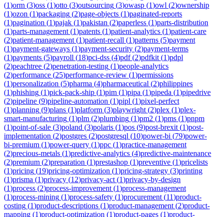
(
1
)
orm
(
3
)
oss
(
1
)
otto
(
3
)
outsourcing
(
3
)
owasp
(
1
)
owl
(
2
)
ownership
(
1
)
ozon
(
1
)
packaging
(
2
)
page-objects
(
1
)
paginated-reports
(
1
)
pagination
(
1
)
pajak
(
1
)
pakistan
(
2
)
paperless
(
1
)
parts-distribution
(
1
)
parts-management
(
1
)
patents
(
1
)
patient-analytics
(
1
)
patient-care
(
2
)
patient-management
(
1
)
patient-recall
(
1
)
patterns
(
5
)
payment
(
1
)
payment-gateways
(
1
)
payment-security
(
2
)
payment-terms
(
1
)
payments
(
5
)
payroll
(
18
)
pci-dss
(
4
)
pdf
(
2
)
pdfkit
(
1
)
pdpl
(
2
)
peachtree
(
2
)
penetration-testing
(
1
)
people-analytics
(
2
)
performance
(
25
)
performance-review
(
1
)
permissions
(
1
)
personalization
(
5
)
pharma
(
4
)
pharmaceutical
(
2
)
philippines
(
1
)
phishing
(
1
)
pick-pack-ship
(
1
)
pim
(
1
)
pipa
(
1
)
pipeda
(
1
)
pipedrive
(
2
)
pipeline
(
9
)
pipeline-automation
(
1
)
pipl
(
1
)
pixel-perfect
(
1
)
planning
(
9
)
plans
(
1
)
platform
(
3
)
playwright
(
2
)
plex
(
1
)
plex-
smart-manufacturing
(
1
)
plm
(
2
)
plumbing
(
1
)
pm2
(
1
)
pms
(
1
)
pnpm
(
1
)
point-of-sale
(
3
)
poland
(
3
)
polaris
(
1
)
pos
(
9
)
post-brexit
(
1
)
post-
implementation
(
2
)
postgres
(
2
)
postgresql
(
10
)
power-bi
(
79
)
power-
bi-premium
(
1
)
power-query
(
1
)
ppc
(
1
)
practice-management
(
2
)
precious-metals
(
1
)
predictive-analytics
(
4
)
predictive-maintenance
(
2
)
premium
(
2
)
preparation
(
1
)
prestashop
(
1
)
preventive
(
1
)
pricelists
(
1
)
pricing
(
19
)
pricing-optimization
(
1
)
pricing-strategy
(
3
)
printing
(
1
)
prisma
(
1
)
privacy
(
12
)
privacy-act
(
1
)
privacy-by-design
(
1
)
process
(
2
)
process-improvement
(
1
)
process-management
(
1
)
process-mining
(
1
)
process-safety
(
1
)
procurement
(
11
)
product-
costing
(
1
)
product-descriptions
(
1
)
product-management
(
2
)
product-
mapping
(
1
)
product-optimization
(
1
)
product-pages
(
1
)
product-