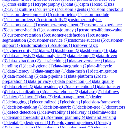
(
1
)
cross-selling
(
1
)
cryptography
(
1
)
csat
(
1
)
cspm
(
1
)
csrd
(
3
)
css
(
2
)
csv
(
1
)
culture
(
1
)
currency
(
1
)
custom-agents
(
1
)
custom-checkout
(
1
)
custom-development
(
1
)
custom-fields
(
1
)
custom-module
(
1
)
custom-orders
(
2
)
custom-skills
(
2
)
customer-analytics
(
2
)
customer-data
(
1
)
customer-engagement
(
3
)
customer-experience
(
5
)
customer-health
(
1
)
customer-journey
(
1
)
customer-lifetime-value
(
3
)
customer-retention
(
5
)
customer-satisfaction
(
1
)
customer-
segmentation
(
2
)
customer-service
(
7
)
customer-success
(
5
)
customer-
support
(
7
)
customization
(
5
)
customs
(
1
)
cutover
(
2
)
cx
(
1
)
cybersecurity
(
14
)
daraz
(
1
)
dashboard
(
2
)
dashboards
(
16
)
data
(
5
)
data-analysis
(
3
)
data-analytics
(
3
)
data-cleanup
(
2
)
data-driven
(
3
)
data-extraction
(
2
)
data-fetching
(
1
)
data-governance
(
1
)
data-
handling
(
1
)
data-hygiene
(
1
)
data-integration
(
2
)
data-lifecycle
(
1
)
data-literacy
(
1
)
data-mapping
(
1
)
data-mesh
(
1
)
data-migration
(
8
)
data-modeling
(
5
)
data-pipeline
(
1
)
data-platform
(
2
)
data-
preparation
(
1
)
data-privacy
(
4
)
data-protection
(
14
)
data-quality
(
4
)
data-refresh
(
2
)
data-residency
(
2
)
data-retention
(
1
)
data-transfer
(
4
)
data-visualization
(
5
)
data-warehouse
(
2
)
database
(
7
)
dataflows
(
1
)
datev
(
1
)
dawn
(
1
)
dax
(
7
)
deal-management
(
1
)
dealer
(
1
)
debugging
(
1
)
decentralized
(
1
)
decision
(
1
)
decision-framework
(
1
)
decision-making
(
1
)
decision-matrix
(
1
)
decision-tree
(
1
)
decorators
(
1
)
defect-detection
(
1
)
deliverability
(
1
)
delivery
(
1
)
delmiaworks
(
1
)
demand-forecasting
(
3
)
demand-planning
(
4
)
demand-sensing
(
1
)
dental
(
1
)
deployment
(
10
)
deployment-pipelines
(
1
)
design
(
2
)
design-system
(
1
)
developer
(
1
)
development
(
13
)
device-