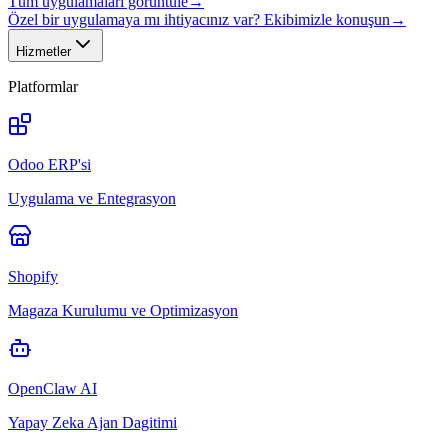
Tüm uygulamaları görüntüle
→
Özel bir uygulamaya mı ihtiyacınız var? Ekibimizle konuşun
→
Hizmetler
Platformlar
Odoo ERP'si
Uygulama ve Entegrasyon
Shopify
Magaza Kurulumu ve Optimizasyon
OpenClaw AI
Yapay Zeka Ajan Dagitimi