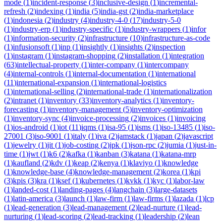
mode
(
1
)
incident-response
(
3
)
inclusive-design
(
1
)
incremental-
refresh
(
2
)
indexing
(
1
)
india
(
5
)
india-gst
(
2
)
india-marketplace
(
1
)
indonesia
(
2
)
industry
(
4
)
industry-4-0
(
17
)
industry-5-0
(
1
)
industry-erp
(
1
)
industry-specific
(
1
)
industry-wrappers
(
1
)
infor
(
1
)
information-security
(
2
)
infrastructure
(
10
)
infrastructure-as-code
(
1
)
infusionsoft
(
1
)
inp
(
1
)
insightly
(
1
)
insights
(
2
)
inspection
(
1
)
instagram
(
1
)
instagram-shopping
(
2
)
installation
(
1
)
integration
(
63
)
intellectual-property
(
1
)
inter-company
(
1
)
intercompany
(
4
)
internal-controls
(
1
)
internal-documentation
(
1
)
international
(
11
)
international-expansion
(
1
)
international-logistics
(
1
)
international-selling
(
2
)
international-trade
(
1
)
internationalization
(
2
)
intranet
(
1
)
inventory
(
33
)
inventory-analytics
(
1
)
inventory-
forecasting
(
1
)
inventory-management
(
5
)
inventory-optimization
(
1
)
inventory-sync
(
4
)
invoice-processing
(
2
)
invoices
(
1
)
invoicing
(
1
)
ios-android
(
1
)
iot
(
11
)
iqms
(
1
)
isa-95
(
1
)
isms
(
1
)
iso-13485
(
1
)
iso-
27001
(
3
)
iso-9001
(
1
)
italy
(
1
)
iva
(
2
)
jamstack
(
1
)
japan
(
2
)
javascript
(
1
)
jewelry
(
1
)
jit
(
1
)
job-costing
(
2
)
jpk
(
1
)
json-rpc
(
2
)
jumia
(
1
)
just-in-
time
(
1
)
jwt
(
1
)
k6
(
2
)
kafka
(
1
)
kanban
(
3
)
katana
(
1
)
katana-mrp
(
1
)
kaufland
(
2
)
kdv
(
1
)
keap
(
2
)
kenya
(
1
)
klaviyo
(
1
)
knowledge
(
1
)
knowledge-base
(
4
)
knowledge-management
(
2
)
korea
(
1
)
kpi
(
3
)
kpis
(
3
)
kra
(
1
)
ksef
(
1
)
kubernetes
(
1
)
kvkk
(
1
)
kyc
(
1
)
labor-law
(
1
)
landed-cost
(
1
)
landing-pages
(
4
)
langchain
(
3
)
large-datasets
(
1
)
latin-america
(
3
)
launch
(
1
)
law-firm
(
1
)
law-firms
(
1
)
lazada
(
1
)
lcp
(
1
)
lead-generation
(
3
)
lead-management
(
2
)
lead-nurture
(
1
)
lead-
nurturing
(
1
)
lead-scoring
(
2
)
lead-tracking
(
1
)
leadership
(
2
)
lean