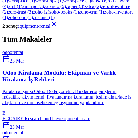
(
1
)
workplace
(
1
)
workshops
(
1
)
workspace
(
1
)
wps-payroll
(
1
)
xero
(
4
)
xml
(
1
)
xml-rpc
(
3
)
zalando
(
5
)
zapier
(
3
)
zatca
(
2
)
zero-downtime
(
2
)
zero-trust
(
3
)
zoho
(
2
)
zoho-books
(
1
)
zoho-crm
(
1
)
zoho-inventory
(
1
)
zoho-one
(
1
)
zustand
(
1
)
2 sonuç
equipment-rental
Tüm Makaleler
odoo
rental
23 Mar
Odoo Kiralama Modülü: Ekipman ve Varlık
Kiralama İş Rehberi
Kiralama işinizi Odoo 19'da yönetin. Kiralama siparişlerini,
müsaitlik takvimlerini, fiyatlandırma kurallarını, teslim alma/iade iş
akışlarını ve muhasebe entegrasyonunu yapılandırın.
E
ECOSIRE Research and Development Team
23 Mar
odoo
rental