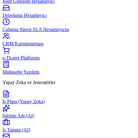
Bant Genişliği Hesaplayıcı
Depolama Hesaplayıcı
Çalışma Süresi SLA Hesaplayıcısı
CRM Karşılaştırması
e-Ticaret Platformu
Muhasebe Yazılımı
Yapay Zeka ve Jeneratörler
İş Planı (Yapay Zeka)
İşletme Adı (AI)
İş Tanımı (AI)