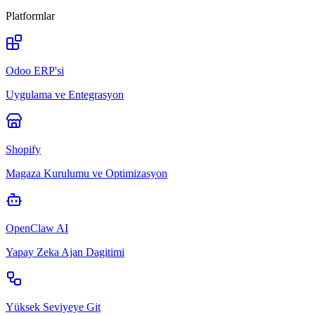
Platformlar
Odoo ERP'si
Uygulama ve Entegrasyon
Shopify
Magaza Kurulumu ve Optimizasyon
OpenClaw AI
Yapay Zeka Ajan Dagitimi
Yüksek Seviyeye Git