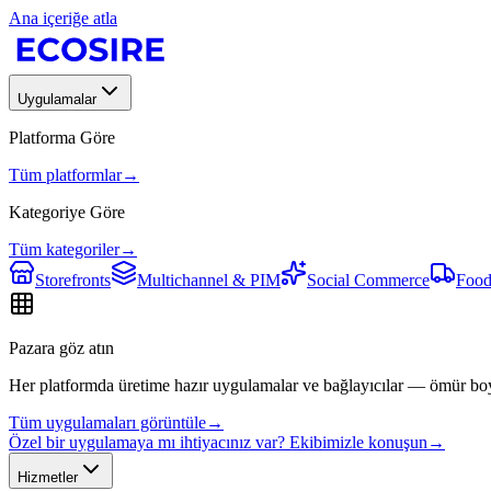
Ana içeriğe atla
Uygulamalar
Platforma Göre
Tüm platformlar
→
Kategoriye Göre
Tüm kategoriler
→
Storefronts
Multichannel & PIM
Social Commerce
Food
Pazara göz atın
Her platformda üretime hazır uygulamalar ve bağlayıcılar — ömür bo
Tüm uygulamaları görüntüle
→
Özel bir uygulamaya mı ihtiyacınız var? Ekibimizle konuşun
→
Hizmetler