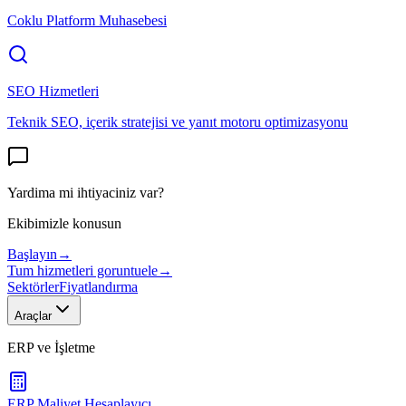
Coklu Platform Muhasebesi
SEO Hizmetleri
Teknik SEO, içerik stratejisi ve yanıt motoru optimizasyonu
Yardima mi ihtiyaciniz var?
Ekibimizle konusun
Başlayın
→
Tum hizmetleri goruntuele
→
Sektörler
Fiyatlandırma
Araçlar
ERP ve İşletme
ERP Maliyet Hesaplayıcı