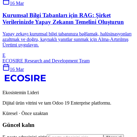
16 Mar
Kurumsal Bilgi Tabanları için RAG: Şirket
Verilerinizde Yapay Zekanın Temelini Oluşturun
Yapay zekayı kurumsal bilgi tabanınıza bağlamak, halüsinasyonları
azaltmak ve doğru, kaynaklı yanıtlar sunmak için Alma-Artırılmış
Üretimi uygulayın.
E
ECOSIRE Research and Development Team
16 Mar
Ekosistemin Lideri
Dijital ürün vitrini ve tam Odoo 19 Enterprise platformu.
Küresel · Önce uzaktan
Güncel kalın