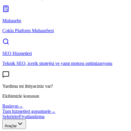
Muhasebe
Coklu Platform Muhasebesi
SEO Hizmetleri
Teknik SEO, içerik stratejisi ve yanıt motoru optimizasyonu
Yardima mi ihtiyaciniz var?
Ekibimizle konusun
Başlayın
→
Tum hizmetleri goruntuele
→
Sektörler
Fiyatlandırma
Araçlar