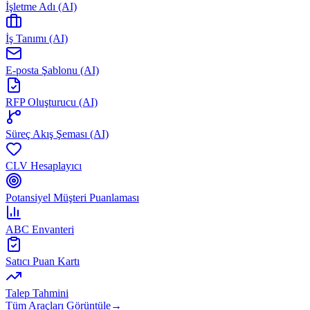
İşletme Adı (AI)
İş Tanımı (AI)
E-posta Şablonu (AI)
RFP Oluşturucu (AI)
Süreç Akış Şeması (AI)
CLV Hesaplayıcı
Potansiyel Müşteri Puanlaması
ABC Envanteri
Satıcı Puan Kartı
Talep Tahmini
Tüm Araçları Görüntüle
→