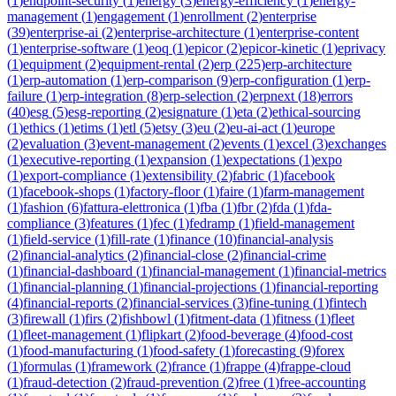
(
1
)
endpoint-security
(
1
)
energy
(
3
)
energy-efficiency
(
1
)
energy-
management
(
1
)
engagement
(
1
)
enrollment
(
2
)
enterprise
(
39
)
enterprise-ai
(
2
)
enterprise-architecture
(
1
)
enterprise-content
(
1
)
enterprise-software
(
1
)
eoq
(
1
)
epicor
(
2
)
epicor-kinetic
(
1
)
eprivacy
(
1
)
equipment
(
2
)
equipment-rental
(
2
)
erp
(
225
)
erp-architecture
(
1
)
erp-automation
(
1
)
erp-comparison
(
9
)
erp-configuration
(
1
)
erp-
failure
(
1
)
erp-integration
(
8
)
erp-selection
(
2
)
erpnext
(
18
)
errors
(
40
)
esg
(
5
)
esg-reporting
(
2
)
esignature
(
1
)
eta
(
2
)
ethical-sourcing
(
1
)
ethics
(
1
)
etims
(
1
)
etl
(
5
)
etsy
(
3
)
eu
(
2
)
eu-ai-act
(
1
)
europe
(
2
)
evaluation
(
3
)
event-management
(
2
)
events
(
1
)
excel
(
3
)
exchanges
(
1
)
executive-reporting
(
1
)
expansion
(
1
)
expectations
(
1
)
expo
(
1
)
export-compliance
(
1
)
extensibility
(
2
)
fabric
(
1
)
facebook
(
1
)
facebook-shops
(
1
)
factory-floor
(
1
)
faire
(
1
)
farm-management
(
1
)
fashion
(
6
)
fattura-elettronica
(
1
)
fba
(
1
)
fbr
(
2
)
fda
(
1
)
fda-
compliance
(
3
)
features
(
1
)
fec
(
1
)
fedramp
(
1
)
field-management
(
1
)
field-service
(
1
)
fill-rate
(
1
)
finance
(
10
)
financial-analysis
(
2
)
financial-analytics
(
2
)
financial-close
(
2
)
financial-crime
(
1
)
financial-dashboard
(
1
)
financial-management
(
1
)
financial-metrics
(
1
)
financial-planning
(
1
)
financial-projections
(
1
)
financial-reporting
(
4
)
financial-reports
(
2
)
financial-services
(
3
)
fine-tuning
(
1
)
fintech
(
3
)
firewall
(
1
)
firs
(
2
)
fishbowl
(
1
)
fitment-data
(
1
)
fitness
(
1
)
fleet
(
1
)
fleet-management
(
1
)
flipkart
(
2
)
food-beverage
(
4
)
food-cost
(
1
)
food-manufacturing
(
1
)
food-safety
(
1
)
forecasting
(
9
)
forex
(
1
)
formulas
(
1
)
framework
(
2
)
france
(
1
)
frappe
(
4
)
frappe-cloud
(
1
)
fraud-detection
(
2
)
fraud-prevention
(
2
)
free
(
1
)
free-accounting