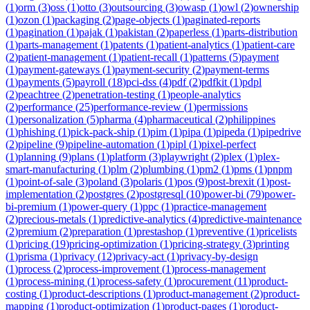
(
1
)
orm
(
3
)
oss
(
1
)
otto
(
3
)
outsourcing
(
3
)
owasp
(
1
)
owl
(
2
)
ownership
(
1
)
ozon
(
1
)
packaging
(
2
)
page-objects
(
1
)
paginated-reports
(
1
)
pagination
(
1
)
pajak
(
1
)
pakistan
(
2
)
paperless
(
1
)
parts-distribution
(
1
)
parts-management
(
1
)
patents
(
1
)
patient-analytics
(
1
)
patient-care
(
2
)
patient-management
(
1
)
patient-recall
(
1
)
patterns
(
5
)
payment
(
1
)
payment-gateways
(
1
)
payment-security
(
2
)
payment-terms
(
1
)
payments
(
5
)
payroll
(
18
)
pci-dss
(
4
)
pdf
(
2
)
pdfkit
(
1
)
pdpl
(
2
)
peachtree
(
2
)
penetration-testing
(
1
)
people-analytics
(
2
)
performance
(
25
)
performance-review
(
1
)
permissions
(
1
)
personalization
(
5
)
pharma
(
4
)
pharmaceutical
(
2
)
philippines
(
1
)
phishing
(
1
)
pick-pack-ship
(
1
)
pim
(
1
)
pipa
(
1
)
pipeda
(
1
)
pipedrive
(
2
)
pipeline
(
9
)
pipeline-automation
(
1
)
pipl
(
1
)
pixel-perfect
(
1
)
planning
(
9
)
plans
(
1
)
platform
(
3
)
playwright
(
2
)
plex
(
1
)
plex-
smart-manufacturing
(
1
)
plm
(
2
)
plumbing
(
1
)
pm2
(
1
)
pms
(
1
)
pnpm
(
1
)
point-of-sale
(
3
)
poland
(
3
)
polaris
(
1
)
pos
(
9
)
post-brexit
(
1
)
post-
implementation
(
2
)
postgres
(
2
)
postgresql
(
10
)
power-bi
(
79
)
power-
bi-premium
(
1
)
power-query
(
1
)
ppc
(
1
)
practice-management
(
2
)
precious-metals
(
1
)
predictive-analytics
(
4
)
predictive-maintenance
(
2
)
premium
(
2
)
preparation
(
1
)
prestashop
(
1
)
preventive
(
1
)
pricelists
(
1
)
pricing
(
19
)
pricing-optimization
(
1
)
pricing-strategy
(
3
)
printing
(
1
)
prisma
(
1
)
privacy
(
12
)
privacy-act
(
1
)
privacy-by-design
(
1
)
process
(
2
)
process-improvement
(
1
)
process-management
(
1
)
process-mining
(
1
)
process-safety
(
1
)
procurement
(
11
)
product-
costing
(
1
)
product-descriptions
(
1
)
product-management
(
2
)
product-
mapping
(
1
)
product-optimization
(
1
)
product-pages
(
1
)
product-