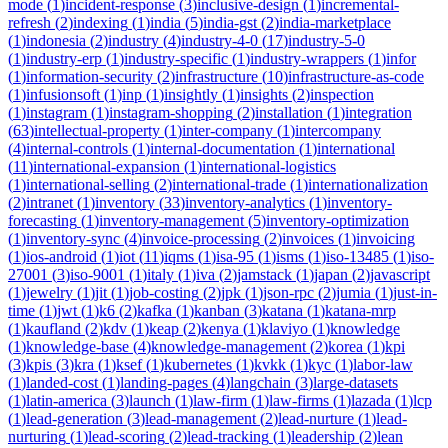
mode
(
1
)
incident-response
(
3
)
inclusive-design
(
1
)
incremental-
refresh
(
2
)
indexing
(
1
)
india
(
5
)
india-gst
(
2
)
india-marketplace
(
1
)
indonesia
(
2
)
industry
(
4
)
industry-4-0
(
17
)
industry-5-0
(
1
)
industry-erp
(
1
)
industry-specific
(
1
)
industry-wrappers
(
1
)
infor
(
1
)
information-security
(
2
)
infrastructure
(
10
)
infrastructure-as-code
(
1
)
infusionsoft
(
1
)
inp
(
1
)
insightly
(
1
)
insights
(
2
)
inspection
(
1
)
instagram
(
1
)
instagram-shopping
(
2
)
installation
(
1
)
integration
(
63
)
intellectual-property
(
1
)
inter-company
(
1
)
intercompany
(
4
)
internal-controls
(
1
)
internal-documentation
(
1
)
international
(
11
)
international-expansion
(
1
)
international-logistics
(
1
)
international-selling
(
2
)
international-trade
(
1
)
internationalization
(
2
)
intranet
(
1
)
inventory
(
33
)
inventory-analytics
(
1
)
inventory-
forecasting
(
1
)
inventory-management
(
5
)
inventory-optimization
(
1
)
inventory-sync
(
4
)
invoice-processing
(
2
)
invoices
(
1
)
invoicing
(
1
)
ios-android
(
1
)
iot
(
11
)
iqms
(
1
)
isa-95
(
1
)
isms
(
1
)
iso-13485
(
1
)
iso-
27001
(
3
)
iso-9001
(
1
)
italy
(
1
)
iva
(
2
)
jamstack
(
1
)
japan
(
2
)
javascript
(
1
)
jewelry
(
1
)
jit
(
1
)
job-costing
(
2
)
jpk
(
1
)
json-rpc
(
2
)
jumia
(
1
)
just-in-
time
(
1
)
jwt
(
1
)
k6
(
2
)
kafka
(
1
)
kanban
(
3
)
katana
(
1
)
katana-mrp
(
1
)
kaufland
(
2
)
kdv
(
1
)
keap
(
2
)
kenya
(
1
)
klaviyo
(
1
)
knowledge
(
1
)
knowledge-base
(
4
)
knowledge-management
(
2
)
korea
(
1
)
kpi
(
3
)
kpis
(
3
)
kra
(
1
)
ksef
(
1
)
kubernetes
(
1
)
kvkk
(
1
)
kyc
(
1
)
labor-law
(
1
)
landed-cost
(
1
)
landing-pages
(
4
)
langchain
(
3
)
large-datasets
(
1
)
latin-america
(
3
)
launch
(
1
)
law-firm
(
1
)
law-firms
(
1
)
lazada
(
1
)
lcp
(
1
)
lead-generation
(
3
)
lead-management
(
2
)
lead-nurture
(
1
)
lead-
nurturing
(
1
)
lead-scoring
(
2
)
lead-tracking
(
1
)
leadership
(
2
)
lean