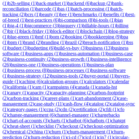
(
1
)
b2b-selling
(
1
)
back-market
(
1
)
backend
(
6
)
backup
(
2
)
bank-
reconciliation
(
1
)
barcode
(
1
)
bas
(
1
)
batch-processing
(
1
)
batch-
tracking
(
2
)
bcrs
(
1
)
beauty
(
1
)
bee
(
1
)
benchmarks
(
1
)
benefits
(
1
)
best-
of-breed
(
1
)
best-practices
(
6
)
bi-comparison
(
8
)
bi-tools
(
1
)
bias
(
1
)
big-4
(
1
)
bigcommerce
(
3
)
bigquery
(
1
)
billable-hours
(
1
)
billing
(
7
)
bir
(
1
)
black-friday
(
1
)
block-editor
(
1
)
blockchain
(
1
)
blog-strategy
(
1
)
blue-green
(
1
)
bmf
(
1
)
bom
(
2
)
booking
(
5
)
bookkeeping
(
9
)
bpa
(
1
)
bpm
(
1
)
brand
(
2
)
branding
(
1
)
brazil
(
2
)
breach-notification
(
1
)
bss
(
1
)
budget
(
3
)
budgeting
(
6
)
build-vs-buy
(
3
)
business
(
13
)
business
software
(
1
)
business-apps
(
1
)
business-automation
(
1
)
business-case
(
2
)
business-continuity
(
2
)
business-growth
(
1
)
business-intelligence
(
26
)
business-one
(
1
)
business-operations
(
1
)
business-plan
(
1
)
business-process
(
8
)
business-processes
(
1
)
business-software
(
1
)
business-strategy
(
12
)
business-tools
(
2
)
buyer-portal
(
1
)
buyers-
guide
(
1
)
caching
(
6
)
calculation-groups
(
1
)
calculators
(
1
)
calendar
(
3
)
california
(
1
)
cam
(
1
)
campaigns
(
4
)
canada
(
1
)
canada-hst
(
1
)
canary
(
1
)
capacity
(
2
)
capacity-planning
(
2
)
carbon-footprint
(
2
)
carbon-tracking
(
3
)
career-plans
(
1
)
cart-abandonment
(
2
)
case-
management
(
2
)
case-study
(
11
)
cash-flow
(
4
)
catalog
(
2
)
catalog-sync
(
1
)
category-pages
(
1
)
ccpa
(
2
)
cdn
(
2
)
certification
(
2
)
cfdi
(
1
)
cfo
(
2
)
change-management
(
6
)
channel-manager
(
1
)
chargebacks
(
1
)
chart-of-accounts
(
3
)
charts
(
1
)
chatbot
(
6
)
chatbots
(
1
)
chatgpt
(
2
)
cheat-sheet
(
1
)
checklist
(
7
)
checkout
(
2
)
checkout-optimization
(
2
)
chemical
(
2
)
china
(
1
)
churn
(
1
)
churn-management
(
1
)
churn-
prediction
(
2
)
churn-reduction
(
1
)
ci-cd
(
7
)
cicd
(
1
)
cin7
(
1
)
circular-