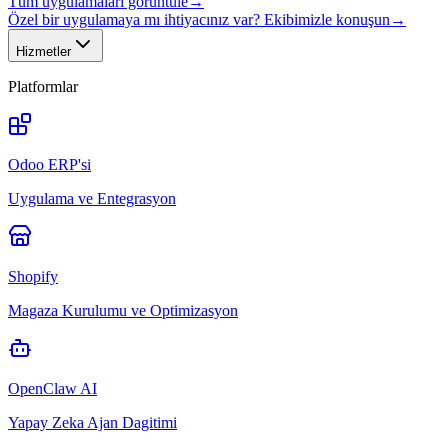
Tüm uygulamaları görüntüle
→
Özel bir uygulamaya mı ihtiyacınız var? Ekibimizle konuşun
→
Hizmetler
Platformlar
Odoo ERP'si
Uygulama ve Entegrasyon
Shopify
Magaza Kurulumu ve Optimizasyon
OpenClaw AI
Yapay Zeka Ajan Dagitimi