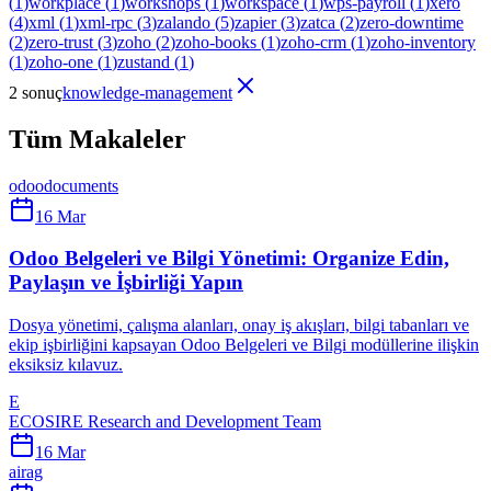
(
1
)
workplace
(
1
)
workshops
(
1
)
workspace
(
1
)
wps-payroll
(
1
)
xero
(
4
)
xml
(
1
)
xml-rpc
(
3
)
zalando
(
5
)
zapier
(
3
)
zatca
(
2
)
zero-downtime
(
2
)
zero-trust
(
3
)
zoho
(
2
)
zoho-books
(
1
)
zoho-crm
(
1
)
zoho-inventory
(
1
)
zoho-one
(
1
)
zustand
(
1
)
2 sonuç
knowledge-management
Tüm Makaleler
odoo
documents
16 Mar
Odoo Belgeleri ve Bilgi Yönetimi: Organize Edin,
Paylaşın ve İşbirliği Yapın
Dosya yönetimi, çalışma alanları, onay iş akışları, bilgi tabanları ve
ekip işbirliğini kapsayan Odoo Belgeleri ve Bilgi modüllerine ilişkin
eksiksiz kılavuz.
E
ECOSIRE Research and Development Team
16 Mar
ai
rag