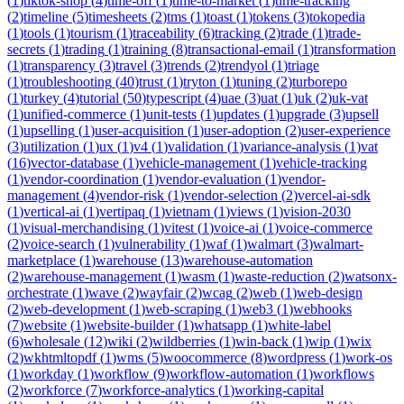
(
1
)
tiktok-shop
(
4
)
time-off
(
1
)
time-to-market
(
1
)
time-tracking
(
2
)
timeline
(
5
)
timesheets
(
2
)
tms
(
1
)
toast
(
1
)
tokens
(
3
)
tokopedia
(
1
)
tools
(
1
)
tourism
(
1
)
traceability
(
6
)
tracking
(
2
)
trade
(
1
)
trade-
secrets
(
1
)
trading
(
1
)
training
(
8
)
transactional-email
(
1
)
transformation
(
1
)
transparency
(
3
)
travel
(
3
)
trends
(
2
)
trendyol
(
1
)
triage
(
1
)
troubleshooting
(
40
)
trust
(
1
)
tryton
(
1
)
tuning
(
2
)
turborepo
(
1
)
turkey
(
4
)
tutorial
(
50
)
typescript
(
4
)
uae
(
3
)
uat
(
1
)
uk
(
2
)
uk-vat
(
1
)
unified-commerce
(
1
)
unit-tests
(
1
)
updates
(
1
)
upgrade
(
3
)
upsell
(
1
)
upselling
(
1
)
user-acquisition
(
1
)
user-adoption
(
2
)
user-experience
(
3
)
utilization
(
1
)
ux
(
1
)
v4
(
1
)
validation
(
1
)
variance-analysis
(
1
)
vat
(
16
)
vector-database
(
1
)
vehicle-management
(
1
)
vehicle-tracking
(
1
)
vendor-coordination
(
1
)
vendor-evaluation
(
1
)
vendor-
management
(
4
)
vendor-risk
(
1
)
vendor-selection
(
2
)
vercel-ai-sdk
(
1
)
vertical-ai
(
1
)
vertipaq
(
1
)
vietnam
(
1
)
views
(
1
)
vision-2030
(
1
)
visual-merchandising
(
1
)
vitest
(
1
)
voice-ai
(
1
)
voice-commerce
(
2
)
voice-search
(
1
)
vulnerability
(
1
)
waf
(
1
)
walmart
(
3
)
walmart-
marketplace
(
1
)
warehouse
(
13
)
warehouse-automation
(
2
)
warehouse-management
(
1
)
wasm
(
1
)
waste-reduction
(
2
)
watsonx-
orchestrate
(
1
)
wave
(
2
)
wayfair
(
2
)
wcag
(
2
)
web
(
1
)
web-design
(
2
)
web-development
(
1
)
web-scraping
(
1
)
web3
(
1
)
webhooks
(
7
)
website
(
1
)
website-builder
(
1
)
whatsapp
(
1
)
white-label
(
6
)
wholesale
(
12
)
wiki
(
2
)
wildberries
(
1
)
win-back
(
1
)
wip
(
1
)
wix
(
2
)
wkhtmltopdf
(
1
)
wms
(
5
)
woocommerce
(
8
)
wordpress
(
1
)
work-os
(
1
)
workday
(
1
)
workflow
(
9
)
workflow-automation
(
1
)
workflows
(
2
)
workforce
(
7
)
workforce-analytics
(
1
)
working-capital