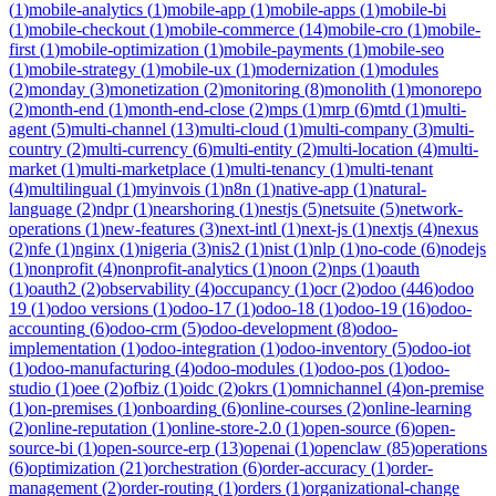
(
1
)
mobile-analytics
(
1
)
mobile-app
(
1
)
mobile-apps
(
1
)
mobile-bi
(
1
)
mobile-checkout
(
1
)
mobile-commerce
(
14
)
mobile-cro
(
1
)
mobile-
first
(
1
)
mobile-optimization
(
1
)
mobile-payments
(
1
)
mobile-seo
(
1
)
mobile-strategy
(
1
)
mobile-ux
(
1
)
modernization
(
1
)
modules
(
2
)
monday
(
3
)
monetization
(
2
)
monitoring
(
8
)
monolith
(
1
)
monorepo
(
2
)
month-end
(
1
)
month-end-close
(
2
)
mps
(
1
)
mrp
(
6
)
mtd
(
1
)
multi-
agent
(
5
)
multi-channel
(
13
)
multi-cloud
(
1
)
multi-company
(
3
)
multi-
country
(
2
)
multi-currency
(
6
)
multi-entity
(
2
)
multi-location
(
4
)
multi-
market
(
1
)
multi-marketplace
(
1
)
multi-tenancy
(
1
)
multi-tenant
(
4
)
multilingual
(
1
)
myinvois
(
1
)
n8n
(
1
)
native-app
(
1
)
natural-
language
(
2
)
ndpr
(
1
)
nearshoring
(
1
)
nestjs
(
5
)
netsuite
(
5
)
network-
operations
(
1
)
new-features
(
3
)
next-intl
(
1
)
next-js
(
1
)
nextjs
(
4
)
nexus
(
2
)
nfe
(
1
)
nginx
(
1
)
nigeria
(
3
)
nis2
(
1
)
nist
(
1
)
nlp
(
1
)
no-code
(
6
)
nodejs
(
1
)
nonprofit
(
4
)
nonprofit-analytics
(
1
)
noon
(
2
)
nps
(
1
)
oauth
(
1
)
oauth2
(
2
)
observability
(
4
)
occupancy
(
1
)
ocr
(
2
)
odoo
(
446
)
odoo
19
(
1
)
odoo versions
(
1
)
odoo-17
(
1
)
odoo-18
(
1
)
odoo-19
(
16
)
odoo-
accounting
(
6
)
odoo-crm
(
5
)
odoo-development
(
8
)
odoo-
implementation
(
1
)
odoo-integration
(
1
)
odoo-inventory
(
5
)
odoo-iot
(
1
)
odoo-manufacturing
(
4
)
odoo-modules
(
1
)
odoo-pos
(
1
)
odoo-
studio
(
1
)
oee
(
2
)
ofbiz
(
1
)
oidc
(
2
)
okrs
(
1
)
omnichannel
(
4
)
on-premise
(
1
)
on-premises
(
1
)
onboarding
(
6
)
online-courses
(
2
)
online-learning
(
2
)
online-reputation
(
1
)
online-store-2.0
(
1
)
open-source
(
6
)
open-
source-bi
(
1
)
open-source-erp
(
13
)
openai
(
1
)
openclaw
(
85
)
operations
(
6
)
optimization
(
21
)
orchestration
(
6
)
order-accuracy
(
1
)
order-
management
(
2
)
order-routing
(
1
)
orders
(
1
)
organizational-change