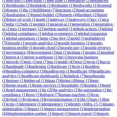
(
1
)
free-tool
(
1
)
free-tools
(
1
)
free-zone
(
1
)
freelancer
(
2
)
freelancers
(
1
)
freshbooks
(
2
)
freshdesk
(
1
)
freshsales
(
1
)
freshworks
(
1
)
frontend
(
3
)
fruugo
(
1
)
fta
(
1
)
fulfillment
(
7
)
functions
(
2
)
fund-accounting
(
2
)
fundraising
(
1
)
funnel-builder
(
2
)
funnels
(
4
)
furniture
(
2
)
future
(
3
)
future-of-work
(
1
)
gantt
(
1
)
gateway
(
1
)
gateways
(
1
)
gcc
(
1
)
gcp
(
2
)
gdpr
(
12
)
gds
(
1
)
gemini
(
1
)
general-ai
(
1
)
generation
(
1
)
generative-
ai
(
2
)
geo
(
1
)
germany
(
23
)
getting-started
(
1
)
github-actions
(
3
)
global
(
3
)
global-compliance
(
1
)
global-ecommerce
(
1
)
global-expansion
(
1
)
global-operations
(
1
)
gmp
(
2
)
go-live
(
2
)
gobd
(
1
)
gohighlevel
(
76
)
google
(
1
)
google-analytics
(
2
)
google-business
(
1
)
google-
business-profile
(
1
)
google-cloud
(
2
)
google-pay
(
1
)
google-reviews
(
1
)
governance
(
8
)
government
(
3
)
gpt
(
1
)
grafana
(
1
)
grants
(
2
)
graphql
(
3
)
green-it
(
1
)
green-warehouse
(
1
)
gri
(
2
)
growing-business
(
1
)
growth
(
1
)
grpc
(
1
)
gst
(
7
)
gta
(
1
)
guide
(
43
)
gxp
(
2
)
gym
(
1
)
haccp
(
2
)
handmade
(
3
)
hardening
(
2
)
hardware
(
1
)
hcm
(
1
)
headless
(
4
)
headless-commerce
(
3
)
headless-erp
(
1
)
healthcare
(
9
)
healthcare-
analytics
(
1
)
healthcare-dashboards
(
1
)
helpdesk
(
7
)
hepsiburada
(
1
)
hetzner
(
1
)
higher-ed
(
1
)
hipaa
(
5
)
hiring
(
4
)
hmac
(
1
)
hmrc
(
2
)
home-goods
(
1
)
home-services
(
1
)
hospitality
(
5
)
hosting
(
3
)
hotel
(
1
)
hotel-management
(
1
)
hr
(
20
)
hr-analytics
(
2
)
hr-automation
(
1
)
hr-
compliance
(
1
)
hrms
(
1
)
hubspot
(
7
)
human-machine
(
1
)
hvac
(
2
)
hybrid
(
1
)
hydrogen
(
3
)
hyperautomation
(
1
)
i18n
(
2
)
iam
(
1
)
ibm
(
1
)
icms
(
1
)
idempiere
(
1
)
idempotency
(
1
)
identity
(
4
)
ifrs-15
(
1
)
image-
optimization
(
1
)
impact
(
1
)
impact-measurement
(
1
)
implementation
(
44
)
implementation-partner
(
1
)
import
(
1
)
import-export
(
1
)
import-