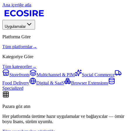
Ana içeriğe atla
Uygulamalar
Platforma Göre
Tüm platformlar
→
Kategoriye Göre
Tüm kategoriler
→
Storefronts
Multichannel & PIM
Social Commerce
Food Delivery
Digital & SaaS
Browser Extensions
Specialized
Pazara göz atın
Her platformda üretime hazır uygulamalar ve bağlayıcılar — ömür
boyu lisans, sürüm uyumlu.