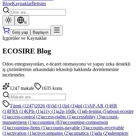
Blog
Kaynaklar
İletişim
tr
Giriş yap
Başlayın
İçgörüler ve Kaynaklar
ECOSIRE Blog
Odoo entegrasyonları, e-ticaret otomasyonu ve yapay zeka destekli
iş çözümlerinin arkasındaki teknoloji hakkında derinlemesine
incelemeler.
1247
makale
1635
konu
Tümü (1247)
2026
(
6
)
3d
(
1
)
3pl
(
3
)
4pl
(
1
)
AP-AR
(
1
)
HR
(
1
)
IFRS
(
1
)
KPIs
(
1
)
a11y
(
1
)
a2p-10dlc
(
1
)
ab-testing
(
5
)
about-ecosire
(
1
)
access-control
(
2
)
access-rights
(
1
)
accessibility
(
3
)
account-
management
(
1
)
accounting
(
83
)
accounting-comparison
(
1
)
accounting-firms
(
1
)
accounts-payable
(
3
)
accounts-receivable
(
1
)
activation
(
1
)
activecampaign
(
2
)
acumatica
(
1
)
ada
(
2
)
adempiere