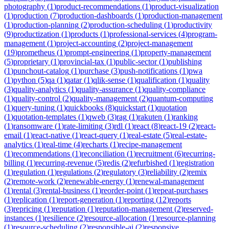
photography
(
1
)
product-recommendations
(
1
)
product-visualization
(
1
)
production
(
7
)
production-dashboards
(
1
)
production-management
(
1
)
production-planning
(
2
)
production-scheduling
(
1
)
productivity
(
9
)
productization
(
1
)
products
(
1
)
professional-services
(
4
)
program-
management
(
1
)
project-accounting
(
2
)
project-management
(
19
)
prometheus
(
1
)
prompt-engineering
(
1
)
property-management
(
5
)
proprietary
(
1
)
provincial-tax
(
1
)
public-sector
(
1
)
publishing
(
1
)
punchout-catalog
(
1
)
purchase
(
3
)
push-notifications
(
1
)
pwa
(
1
)
python
(
5
)
qa
(
1
)
qatar
(
1
)
qlik-sense
(
1
)
qualification
(
1
)
quality
(
3
)
quality-analytics
(
1
)
quality-assurance
(
1
)
quality-compliance
(
1
)
quality-control
(
2
)
quality-management
(
2
)
quantum-computing
(
1
)
query-tuning
(
1
)
quickbooks
(
8
)
quickstart
(
1
)
quotation
(
1
)
quotation-templates
(
1
)
qweb
(
3
)
rag
(
1
)
rakuten
(
1
)
ranking
(
1
)
ransomware
(
1
)
rate-limiting
(
3
)
rdl
(
1
)
react
(
8
)
react-19
(
2
)
react-
email
(
1
)
react-native
(
1
)
react-query
(
1
)
real-estate
(
5
)
real-estate-
analytics
(
1
)
real-time
(
4
)
recharts
(
1
)
recipe-management
(
1
)
recommendations
(
1
)
reconciliation
(
1
)
recruitment
(
6
)
recurring-
billing
(
1
)
recurring-revenue
(
5
)
redis
(
2
)
refurbished
(
1
)
registration
(
1
)
regulation
(
1
)
regulations
(
2
)
regulatory
(
3
)
reliability
(
2
)
remix
(
2
)
remote-work
(
2
)
renewable-energy
(
1
)
renewal-management
(
1
)
rental
(
3
)
rental-business
(
1
)
reorder-point
(
1
)
repeat-purchases
(
1
)
replication
(
1
)
report-generation
(
1
)
reporting
(
12
)
reports
(
3
)
repricing
(
1
)
reputation
(
1
)
reputation-management
(
2
)
reserved-
instances
(
1
)
resilience
(
2
)
resource-allocation
(
1
)
resource-planning
(
1
)
resource-scheduling
(
2
)
responsible-ai
(
2
)
responsive