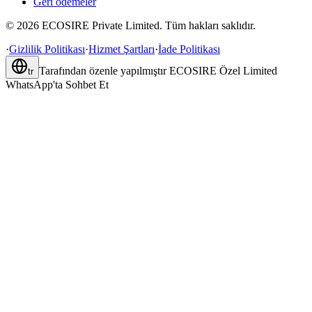
Geri ödemeler
©
2026
ECOSIRE Private Limited. Tüm hakları saklıdır.
·
Gizlilik Politikası
·
Hizmet Şartları
·
İade Politikası
Tarafından özenle yapılmıştır
ECOSIRE Özel Limited
tr
WhatsApp'ta Sohbet Et