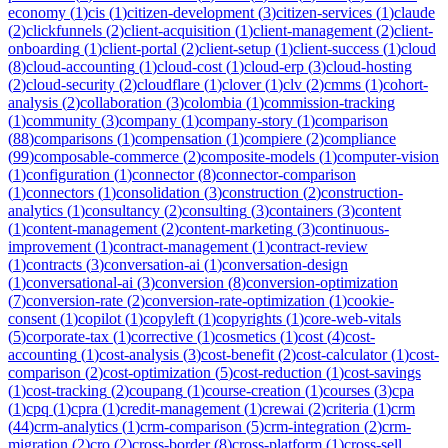
economy
(
1
)
cis
(
1
)
citizen-development
(
3
)
citizen-services
(
1
)
claude
(
2
)
clickfunnels
(
2
)
client-acquisition
(
1
)
client-management
(
2
)
client-
onboarding
(
1
)
client-portal
(
2
)
client-setup
(
1
)
client-success
(
1
)
cloud
(
8
)
cloud-accounting
(
1
)
cloud-cost
(
1
)
cloud-erp
(
3
)
cloud-hosting
(
2
)
cloud-security
(
2
)
cloudflare
(
1
)
clover
(
1
)
clv
(
2
)
cmms
(
1
)
cohort-
analysis
(
2
)
collaboration
(
3
)
colombia
(
1
)
commission-tracking
(
1
)
community
(
3
)
company
(
1
)
company-story
(
1
)
comparison
(
88
)
comparisons
(
1
)
compensation
(
1
)
compiere
(
2
)
compliance
(
99
)
composable-commerce
(
2
)
composite-models
(
1
)
computer-vision
(
1
)
configuration
(
1
)
connector
(
8
)
connector-comparison
(
1
)
connectors
(
1
)
consolidation
(
3
)
construction
(
2
)
construction-
analytics
(
1
)
consultancy
(
2
)
consulting
(
3
)
containers
(
3
)
content
(
1
)
content-management
(
2
)
content-marketing
(
3
)
continuous-
improvement
(
1
)
contract-management
(
1
)
contract-review
(
1
)
contracts
(
3
)
conversation-ai
(
1
)
conversation-design
(
1
)
conversational-ai
(
3
)
conversion
(
8
)
conversion-optimization
(
7
)
conversion-rate
(
2
)
conversion-rate-optimization
(
1
)
cookie-
consent
(
1
)
copilot
(
1
)
copyleft
(
1
)
copyrights
(
1
)
core-web-vitals
(
5
)
corporate-tax
(
1
)
corrective
(
1
)
cosmetics
(
1
)
cost
(
4
)
cost-
accounting
(
1
)
cost-analysis
(
3
)
cost-benefit
(
2
)
cost-calculator
(
1
)
cost-
comparison
(
2
)
cost-optimization
(
5
)
cost-reduction
(
1
)
cost-savings
(
1
)
cost-tracking
(
2
)
coupang
(
1
)
course-creation
(
1
)
courses
(
3
)
cpa
(
1
)
cpq
(
1
)
cpra
(
1
)
credit-management
(
1
)
crewai
(
2
)
criteria
(
1
)
crm
(
44
)
crm-analytics
(
1
)
crm-comparison
(
5
)
crm-integration
(
2
)
crm-
migration
(
2
)
cro
(
2
)
cross-border
(
8
)
cross-platform
(
1
)
cross-sell