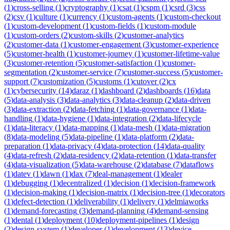
(
1
)
cross-selling
(
1
)
cryptography
(
1
)
csat
(
1
)
cspm
(
1
)
csrd
(
3
)
css
(
2
)
csv
(
1
)
culture
(
1
)
currency
(
1
)
custom-agents
(
1
)
custom-checkout
(
1
)
custom-development
(
1
)
custom-fields
(
1
)
custom-module
(
1
)
custom-orders
(
2
)
custom-skills
(
2
)
customer-analytics
(
2
)
customer-data
(
1
)
customer-engagement
(
3
)
customer-experience
(
5
)
customer-health
(
1
)
customer-journey
(
1
)
customer-lifetime-value
(
3
)
customer-retention
(
5
)
customer-satisfaction
(
1
)
customer-
segmentation
(
2
)
customer-service
(
7
)
customer-success
(
5
)
customer-
support
(
7
)
customization
(
5
)
customs
(
1
)
cutover
(
2
)
cx
(
1
)
cybersecurity
(
14
)
daraz
(
1
)
dashboard
(
2
)
dashboards
(
16
)
data
(
5
)
data-analysis
(
3
)
data-analytics
(
3
)
data-cleanup
(
2
)
data-driven
(
3
)
data-extraction
(
2
)
data-fetching
(
1
)
data-governance
(
1
)
data-
handling
(
1
)
data-hygiene
(
1
)
data-integration
(
2
)
data-lifecycle
(
1
)
data-literacy
(
1
)
data-mapping
(
1
)
data-mesh
(
1
)
data-migration
(
8
)
data-modeling
(
5
)
data-pipeline
(
1
)
data-platform
(
2
)
data-
preparation
(
1
)
data-privacy
(
4
)
data-protection
(
14
)
data-quality
(
4
)
data-refresh
(
2
)
data-residency
(
2
)
data-retention
(
1
)
data-transfer
(
4
)
data-visualization
(
5
)
data-warehouse
(
2
)
database
(
7
)
dataflows
(
1
)
datev
(
1
)
dawn
(
1
)
dax
(
7
)
deal-management
(
1
)
dealer
(
1
)
debugging
(
1
)
decentralized
(
1
)
decision
(
1
)
decision-framework
(
1
)
decision-making
(
1
)
decision-matrix
(
1
)
decision-tree
(
1
)
decorators
(
1
)
defect-detection
(
1
)
deliverability
(
1
)
delivery
(
1
)
delmiaworks
(
1
)
demand-forecasting
(
3
)
demand-planning
(
4
)
demand-sensing
(
1
)
dental
(
1
)
deployment
(
10
)
deployment-pipelines
(
1
)
design
(
2
)
design-system
(
1
)
developer
(
1
)
development
(
13
)
device-