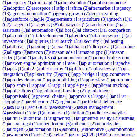
(
1
)
adequacy
(
1
)
admin-api
(
1
)
administration
(
1
)
adobe-commerce
(
2
)
adoption
(
2
)
aerospace
(
1
)
afip
(
1
)
africa
(
2
)
aftermarket
(
1
)
agency
(
13
)
agency-automation
(
1
)
agency-growth
(
2
)
agency-scaling
(
1
)
agentforce
(
1
)
agile
(
2
)
agreements
(
1
)
agriculture
(
3
)
agritech
(
1
)
ai
(
62
)
ai-agent
(
1
)
ai-agents
(
38
)
ai-analytics
(
2
)
ai-architecture
(
2
)
ai-
assistants
(
1
)
ai-automation
(
6
)
ai-bot
(
1
)
ai-chatbot
(
1
)
ai-comparison
(
1
)
ai-content
(
1
)
ai-development
(
1
)
ai-ethics
(
1
)
ai-frameworks
(
2
)
ai-
investment
(
1
)
ai-queries
(
1
)
ai-search
(
3
)
ai-security
(
1
)
ai-testing
(
1
)
ai-threats
(
1
)
alerting
(
2
)
alexa
(
1
)
alibaba
(
1
)
aliexpress
(
1
)
all-in-one
(
2
)
allegro
(
2
)
amazon
(
7
)
amazon-ads
(
1
)
amazon-ppc
(
1
)
amazon-
seller
(
1
)
aml
(
1
)
analytics
(
40
)
announcement
(
1
)
anomaly-detection
(
1
)
answer-engine-optimization
(
1
)
aov
(
1
)
ap-automation
(
1
)
apache
(
1
)
apcs
(
1
)
api
(
22
)
api-economy
(
1
)
api-first
(
2
)
api-gateway
(
1
)
api-
integration
(
3
)
api-security
(
2
)
apm
(
1
)
app-bridge
(
1
)
app-commerce
(
1
)
app-development
(
2
)
app-publishing
(
1
)
app-review
(
1
)
app-router
(
1
)
app-store
(
1
)
apparel
(
3
)
appi
(
1
)
apple-pay
(
1
)
applicant-tracking
(
1
)
applications
(
1
)
appointment-booking
(
2
)
appointments
(
1
)
appraisals
(
1
)
approval-chains
(
1
)
approvals
(
3
)
apps
(
1
)
ar
(
1
)
ar-
shopping
(
1
)
architecture
(
17
)
argentina
(
1
)
artificial-intelligence
(
2
)
as9100
(
1
)
asc-606
(
3
)
assessment
(
2
)
asset-management
(
4
)
assistant
(
1
)
ato
(
1
)
attribution
(
1
)
attrition
(
1
)
audience-analytics
(
1
)
audit
(
7
)
audit-trail
(
1
)
augmented
(
1
)
augmented-reality
(
2
)
australia
(
2
)
australia-gst
(
1
)
authentication
(
6
)
authentik
(
2
)
authorization
(
3
)
autogen
(
2
)
automation
(
119
)
automl
(
1
)
automotive
(
5
)
autonomous
(
2
)
awareness
(
1
)
aws
(
10
)
axelor
(
2
)
azure
(
4
)
b2b
(
18
)
b2b-ecommerce