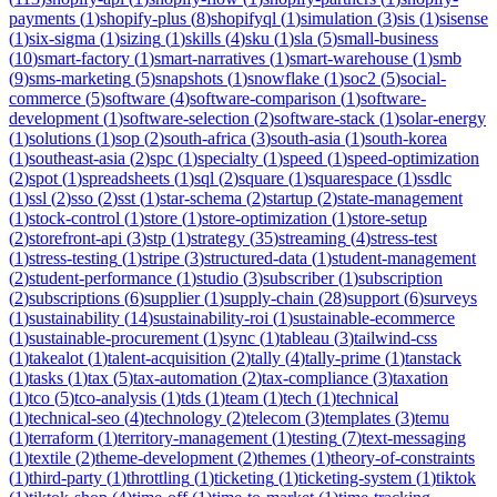
payments
(
1
)
shopify-plus
(
8
)
shopifyql
(
1
)
simulation
(
3
)
sis
(
1
)
sisense
(
1
)
six-sigma
(
1
)
sizing
(
1
)
skills
(
4
)
sku
(
1
)
sla
(
5
)
small-business
(
10
)
smart-factory
(
1
)
smart-narratives
(
1
)
smart-warehouse
(
1
)
smb
(
9
)
sms-marketing
(
5
)
snapshots
(
1
)
snowflake
(
1
)
soc2
(
5
)
social-
commerce
(
5
)
software
(
4
)
software-comparison
(
1
)
software-
development
(
1
)
software-selection
(
2
)
software-stack
(
1
)
solar-energy
(
1
)
solutions
(
1
)
sop
(
2
)
south-africa
(
3
)
south-asia
(
1
)
south-korea
(
1
)
southeast-asia
(
2
)
spc
(
1
)
specialty
(
1
)
speed
(
1
)
speed-optimization
(
2
)
spot
(
1
)
spreadsheets
(
1
)
sql
(
2
)
square
(
1
)
squarespace
(
1
)
ssdlc
(
1
)
ssl
(
2
)
sso
(
2
)
sst
(
1
)
star-schema
(
2
)
startup
(
2
)
state-management
(
1
)
stock-control
(
1
)
store
(
1
)
store-optimization
(
1
)
store-setup
(
2
)
storefront-api
(
3
)
stp
(
1
)
strategy
(
35
)
streaming
(
4
)
stress-test
(
1
)
stress-testing
(
1
)
stripe
(
3
)
structured-data
(
1
)
student-management
(
2
)
student-performance
(
1
)
studio
(
3
)
subscriber
(
1
)
subscription
(
2
)
subscriptions
(
6
)
supplier
(
1
)
supply-chain
(
28
)
support
(
6
)
surveys
(
1
)
sustainability
(
14
)
sustainability-roi
(
1
)
sustainable-ecommerce
(
1
)
sustainable-procurement
(
1
)
sync
(
1
)
tableau
(
3
)
tailwind-css
(
1
)
takealot
(
1
)
talent-acquisition
(
2
)
tally
(
4
)
tally-prime
(
1
)
tanstack
(
1
)
tasks
(
1
)
tax
(
5
)
tax-automation
(
2
)
tax-compliance
(
3
)
taxation
(
1
)
tco
(
5
)
tco-analysis
(
1
)
tds
(
1
)
team
(
1
)
tech
(
1
)
technical
(
1
)
technical-seo
(
4
)
technology
(
2
)
telecom
(
3
)
templates
(
3
)
temu
(
1
)
terraform
(
1
)
territory-management
(
1
)
testing
(
7
)
text-messaging
(
1
)
textile
(
2
)
theme-development
(
2
)
themes
(
1
)
theory-of-constraints
(
1
)
third-party
(
1
)
throttling
(
1
)
ticketing
(
1
)
ticketing-system
(
1
)
tiktok