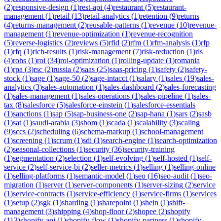
(
2
)
responsive-design
(
1
)
rest-api
(
4
)
restaurant
(
5
)
restaurant-
management
(
1
)
retail
(
13
)
retail-analytics
(
1
)
retention
(
9
)
returns
(
4
)
returns-management
(
2
)
reusable-patterns
(
1
)
revenue
(
10
)
revenue-
management
(
1
)
revenue-optimization
(
1
)
revenue-recognition
(
5
)
reverse-logistics
(
2
)
reviews
(
5
)
rfid
(
2
)
rfm
(
1
)
rfm-analysis
(
1
)
rfp
(
1
)
rfq
(
1
)
rich-results
(
1
)
risk-management
(
7
)
risk-reduction
(
1
)
rls
(
4
)
rohs
(
1
)
roi
(
34
)
roi-optimization
(
1
)
rolling-update
(
1
)
romania
(
1
)
rpa
(
3
)
rsc
(
2
)
russia
(
2
)
saas
(
25
)
saas-pricing
(
1
)
safety
(
2
)
safety-
stock
(
1
)
sage
(
1
)
sage-50
(
2
)
sage-intacct
(
1
)
salary
(
1
)
sales
(
19
)
sales-
analytics
(
3
)
sales-automation
(
1
)
sales-dashboard
(
2
)
sales-forecasting
(
1
)
sales-management
(
1
)
sales-operations
(
1
)
sales-pipeline
(
1
)
sales-
tax
(
8
)
salesforce
(
5
)
salesforce-einstein
(
1
)
salesforce-essentials
(
1
)
sanctions
(
1
)
sap
(
5
)
sap-business-one
(
2
)
sap-hana
(
1
)
sars
(
2
)
sasb
(
1
)
sat
(
1
)
saudi-arabia
(
3
)
sbom
(
1
)
scada
(
1
)
scalability
(
3
)
scaling
(
9
)
sccs
(
2
)
scheduling
(
6
)
schema-markup
(
1
)
school-management
(
1
)
screening
(
1
)
scrum
(
1
)
sdi
(
1
)
search-engine
(
1
)
search-optimization
(
2
)
seasonal-collections
(
1
)
security
(
36
)
security-training
(
1
)
segmentation
(
2
)
selection
(
1
)
self-evolving
(
1
)
self-hosted
(
1
)
self-
service
(
2
)
self-service-bi
(
2
)
seller-metrics
(
1
)
selling
(
1
)
selling-online
(
1
)
selling-platforms
(
1
)
semantic-model
(
1
)
seo
(
16
)
seo-audit
(
1
)
seo-
migration
(
1
)
server
(
1
)
server-components
(
1
)
server-sizing
(
2
)
service
(
1
)
service-contracts
(
1
)
service-efficiency
(
1
)
service-firms
(
1
)
services
(
1
)
setup
(
2
)
sgk
(
1
)
sharding
(
1
)
sharepoint
(
1
)
shein
(
1
)
shift-
management
(
3
)
shipping
(
4
)
shop-floor
(
2
)
shopee
(
2
)
shopify
(
113
)
shopify-api
(
1
)
shopify-flow
(
1
)
shopify-partners
(
1
)
shopify-