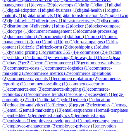
management
(
1
)
devops
(
29
)
devsecops
(
1
)
dgfip
(
1
)
dian
(
1
)
digital
(
1
)
digital-adoption
(
1
)
digital-business
(
1
)
digital-health
(
1
)
digital-
maturity
(
1
)
digital-products
(
1
)
digital-transformation
(
22
)
digital-twin
(
2
)
digital-twins
(
1
)
directquery
(
1
)
disaster-recovery
(
1
)
discounts
(
2
)
distribution
(
4
)
diversity
(
1
)
dms
(
2
)
docker
(
3
)
docker-compose
(
1
)
doctype
(
1
)
document-management
(
3
)
document-processing
(
2
)
documentation
(
2
)
documents
(
4
)
dolibarr
(
1
)
domo
(
1
)
donor-
management
(
2
)
dpa
(
1
)
dpdp
(
1
)
dpo
(
1
)
drip-campaigns
(
1
)
drip-
content
(
1
)
drizzle
(
3
)
drizzle-orm
(
2
)
dropshipping
(
3
)
dubai
(
1
)
dynamic-pricing
(
3
)
dynamics-365
(
4
)
e-commerce
(
2
)
e-factura
(
1
)
e-faktur
(
1
)
e-fatura
(
1
)
e-invoicing
(
5
)
e-way-bill
(
1
)
e2e
(
2
)
eaa
(
1
)
ebay
(
3
)
ec2
(
1
)
ecm
(
1
)
ecommerce
(
178
)
ecommerce-analytics
(
3
)
ecommerce-costs
(
1
)
ecommerce-logistics
(
1
)
ecommerce-
marketing
(
2
)
ecommerce-metrics
(
2
)
ecommerce-operations
(
2
)
ecommerce-payments
(
1
)
ecommerce-platform
(
2
)
ecommerce-
reporting
(
1
)
ecommerce-scaling
(
1
)
ecommerce-security
(
1
)
ecommerce-seo
(
3
)
ecommerce-shipping
(
1
)
ecommerce-
technology
(
1
)
ecommerce-trends
(
1
)
ecosire
(
7
)
ecosystem
(
1
)
edge-
computing
(
2
)
edi
(
1
)
editorial
(
1
)
edr
(
1
)
edtech
(
1
)
education
(
4
)
education-analytics
(
1
)
efficiency
(
8
)
egypt
(
2
)
electronics
(
1
)
emag
(
1
)
email
(
2
)
email-marketing
(
10
)
email-sequences
(
1
)
email-templates
(
1
)
embedded
(
2
)
embedded-analytics
(
5
)
embedded-apps
(
1
)
emissions
(
1
)
employee-development
(
1
)
employee-engagement
(
1
)
employee-management
(
3
)
employee-privacy
(
1
)
encryption