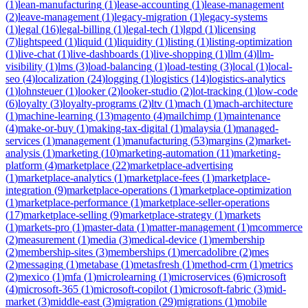
(
1
)
lean-manufacturing
(
1
)
lease-accounting
(
1
)
lease-management
(
2
)
leave-management
(
1
)
legacy-migration
(
1
)
legacy-systems
(
1
)
legal
(
16
)
legal-billing
(
1
)
legal-tech
(
1
)
lgpd
(
1
)
licensing
(
7
)
lightspeed
(
1
)
liquid
(
1
)
liquidity
(
1
)
listing
(
1
)
listing-optimization
(
1
)
live-chat
(
1
)
live-dashboards
(
1
)
live-shopping
(
1
)
llm
(
4
)
llm-
visibility
(
1
)
lms
(
3
)
load-balancing
(
1
)
load-testing
(
3
)
local
(
1
)
local-
seo
(
4
)
localization
(
24
)
logging
(
1
)
logistics
(
14
)
logistics-analytics
(
1
)
lohnsteuer
(
1
)
looker
(
2
)
looker-studio
(
2
)
lot-tracking
(
1
)
low-code
(
6
)
loyalty
(
3
)
loyalty-programs
(
2
)
ltv
(
1
)
mach
(
1
)
mach-architecture
(
1
)
machine-learning
(
13
)
magento
(
4
)
mailchimp
(
1
)
maintenance
(
4
)
make-or-buy
(
1
)
making-tax-digital
(
1
)
malaysia
(
1
)
managed-
services
(
1
)
management
(
1
)
manufacturing
(
53
)
margins
(
2
)
market-
analysis
(
1
)
marketing
(
10
)
marketing-automation
(
11
)
marketing-
platform
(
4
)
marketplace
(
22
)
marketplace-advertising
(
1
)
marketplace-analytics
(
1
)
marketplace-fees
(
1
)
marketplace-
integration
(
9
)
marketplace-operations
(
1
)
marketplace-optimization
(
1
)
marketplace-performance
(
1
)
marketplace-seller-operations
(
17
)
marketplace-selling
(
9
)
marketplace-strategy
(
1
)
markets
(
1
)
markets-pro
(
1
)
master-data
(
1
)
matter-management
(
1
)
mcommerce
(
2
)
measurement
(
1
)
media
(
3
)
medical-device
(
1
)
membership
(
2
)
membership-sites
(
3
)
memberships
(
1
)
mercadolibre
(
2
)
mes
(
2
)
messaging
(
1
)
metabase
(
1
)
metasfresh
(
1
)
method-crm
(
1
)
metrics
(
2
)
mexico
(
1
)
mfa
(
1
)
microlearning
(
1
)
microservices
(
6
)
microsoft
(
4
)
microsoft-365
(
1
)
microsoft-copilot
(
1
)
microsoft-fabric
(
3
)
mid-
market
(
3
)
middle-east
(
3
)
migration
(
29
)
migrations
(
1
)
mobile