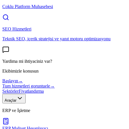
Coklu Platform Muhasebesi
SEO Hizmetleri
Teknik SEO, içerik stratejisi ve yanıt motoru optimizasyonu
Yardima mi ihtiyaciniz var?
Ekibimizle konusun
Başlayın
→
Tum hizmetleri goruntuele
→
Sektörler
Fiyatlandırma
Araçlar
ERP ve İşletme
ERP Maliyet Hesaplayıcı