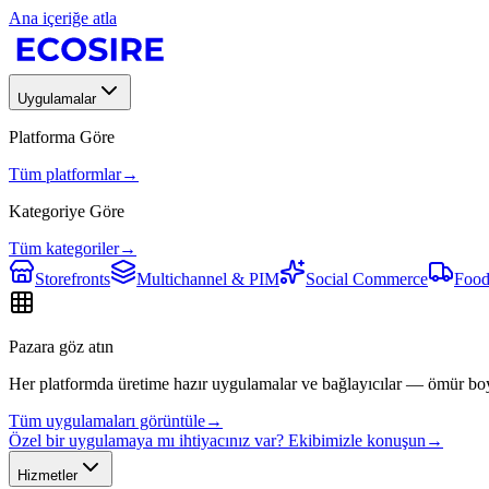
Ana içeriğe atla
Uygulamalar
Platforma Göre
Tüm platformlar
→
Kategoriye Göre
Tüm kategoriler
→
Storefronts
Multichannel & PIM
Social Commerce
Food
Pazara göz atın
Her platformda üretime hazır uygulamalar ve bağlayıcılar — ömür bo
Tüm uygulamaları görüntüle
→
Özel bir uygulamaya mı ihtiyacınız var? Ekibimizle konuşun
→
Hizmetler