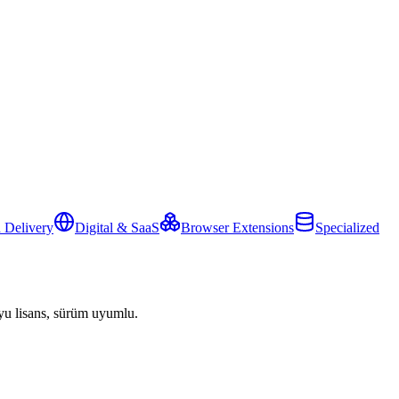
 Delivery
Digital & SaaS
Browser Extensions
Specialized
yu lisans, sürüm uyumlu.