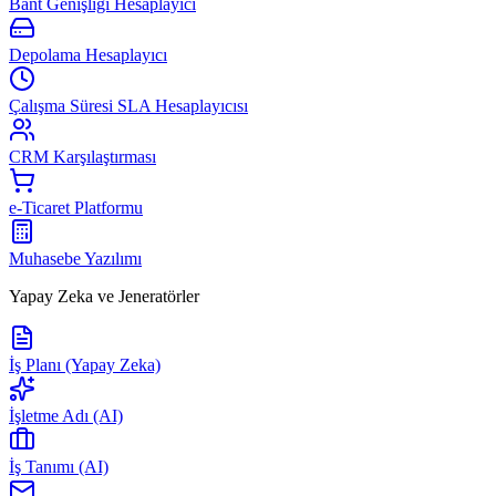
Bant Genişliği Hesaplayıcı
Depolama Hesaplayıcı
Çalışma Süresi SLA Hesaplayıcısı
CRM Karşılaştırması
e-Ticaret Platformu
Muhasebe Yazılımı
Yapay Zeka ve Jeneratörler
İş Planı (Yapay Zeka)
İşletme Adı (AI)
İş Tanımı (AI)