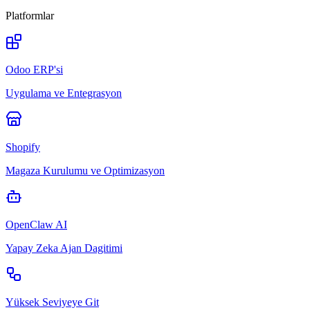
Platformlar
Odoo ERP'si
Uygulama ve Entegrasyon
Shopify
Magaza Kurulumu ve Optimizasyon
OpenClaw AI
Yapay Zeka Ajan Dagitimi
Yüksek Seviyeye Git