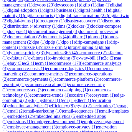
management
(
1
)
devops
(
29
)
devsecops
(
1
)
dgfip
(
1
)
dian
(
1
)
digital
(
1
)
digital-adoption
(
1
)
digital-business
(
1
)
digital-health
(
1
)
digital-
maturity
(
1
)
digital-products
(
1
)
digital-transformation
(
22
)
digital-twin
(
2
)
digital-twins
(
1
)
directquery
(
1
)
disaster-recovery
(
1
)
discounts
(
2
)
distribution
(
4
)
diversity
(
1
)
dms
(
2
)
docker
(
3
)
docker-compose
(
1
)
doctype
(
1
)
document-management
(
3
)
document-processing
(
2
)
documentation
(
2
)
documents
(
4
)
dolibarr
(
1
)
domo
(
1
)
donor-
management
(
2
)
dpa
(
1
)
dpdp
(
1
)
dpo
(
1
)
drip-campaigns
(
1
)
drip-
content
(
1
)
drizzle
(
3
)
drizzle-orm
(
2
)
dropshipping
(
3
)
dubai
(
1
)
dynamic-pricing
(
3
)
dynamics-365
(
4
)
e-commerce
(
2
)
e-factura
(
1
)
e-faktur
(
1
)
e-fatura
(
1
)
e-invoicing
(
5
)
e-way-bill
(
1
)
e2e
(
2
)
eaa
(
1
)
ebay
(
3
)
ec2
(
1
)
ecm
(
1
)
ecommerce
(
178
)
ecommerce-analytics
(
3
)
ecommerce-costs
(
1
)
ecommerce-logistics
(
1
)
ecommerce-
marketing
(
2
)
ecommerce-metrics
(
2
)
ecommerce-operations
(
2
)
ecommerce-payments
(
1
)
ecommerce-platform
(
2
)
ecommerce-
reporting
(
1
)
ecommerce-scaling
(
1
)
ecommerce-security
(
1
)
ecommerce-seo
(
3
)
ecommerce-shipping
(
1
)
ecommerce-
technology
(
1
)
ecommerce-trends
(
1
)
ecosire
(
7
)
ecosystem
(
1
)
edge-
computing
(
2
)
edi
(
1
)
editorial
(
1
)
edr
(
1
)
edtech
(
1
)
education
(
4
)
education-analytics
(
1
)
efficiency
(
8
)
egypt
(
2
)
electronics
(
1
)
emag
(
1
)
email
(
2
)
email-marketing
(
10
)
email-sequences
(
1
)
email-templates
(
1
)
embedded
(
2
)
embedded-analytics
(
5
)
embedded-apps
(
1
)
emissions
(
1
)
employee-development
(
1
)
employee-engagement
(
1
)
employee-management
(
3
)
employee-privacy
(
1
)
encryption