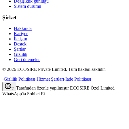
Değişiklik günlüğü
Sistem durumu
Şirket
Hakkında
Kariyer
İletişim
Destek
Şartlar
Gizlilik
Geri ödemeler
©
2026
ECOSIRE Private Limited. Tüm hakları saklıdır.
·
Gizlilik Politikası
·
Hizmet Şartları
·
İade Politikası
Tarafından özenle yapılmıştır
ECOSIRE Özel Limited
tr
WhatsApp'ta Sohbet Et