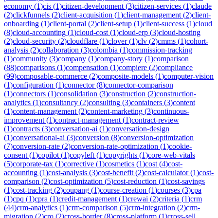
economy
(
1
)
cis
(
1
)
citizen-development
(
3
)
citizen-services
(
1
)
claude
(
2
)
clickfunnels
(
2
)
client-acquisition
(
1
)
client-management
(
2
)
client-
onboarding
(
1
)
client-portal
(
2
)
client-setup
(
1
)
client-success
(
1
)
cloud
(
8
)
cloud-accounting
(
1
)
cloud-cost
(
1
)
cloud-erp
(
3
)
cloud-hosting
(
2
)
cloud-security
(
2
)
cloudflare
(
1
)
clover
(
1
)
clv
(
2
)
cmms
(
1
)
cohort-
analysis
(
2
)
collaboration
(
3
)
colombia
(
1
)
commission-tracking
(
1
)
community
(
3
)
company
(
1
)
company-story
(
1
)
comparison
(
88
)
comparisons
(
1
)
compensation
(
1
)
compiere
(
2
)
compliance
(
99
)
composable-commerce
(
2
)
composite-models
(
1
)
computer-vision
(
1
)
configuration
(
1
)
connector
(
8
)
connector-comparison
(
1
)
connectors
(
1
)
consolidation
(
3
)
construction
(
2
)
construction-
analytics
(
1
)
consultancy
(
2
)
consulting
(
3
)
containers
(
3
)
content
(
1
)
content-management
(
2
)
content-marketing
(
3
)
continuous-
improvement
(
1
)
contract-management
(
1
)
contract-review
(
1
)
contracts
(
3
)
conversation-ai
(
1
)
conversation-design
(
1
)
conversational-ai
(
3
)
conversion
(
8
)
conversion-optimization
(
7
)
conversion-rate
(
2
)
conversion-rate-optimization
(
1
)
cookie-
consent
(
1
)
copilot
(
1
)
copyleft
(
1
)
copyrights
(
1
)
core-web-vitals
(
5
)
corporate-tax
(
1
)
corrective
(
1
)
cosmetics
(
1
)
cost
(
4
)
cost-
accounting
(
1
)
cost-analysis
(
3
)
cost-benefit
(
2
)
cost-calculator
(
1
)
cost-
comparison
(
2
)
cost-optimization
(
5
)
cost-reduction
(
1
)
cost-savings
(
1
)
cost-tracking
(
2
)
coupang
(
1
)
course-creation
(
1
)
courses
(
3
)
cpa
(
1
)
cpq
(
1
)
cpra
(
1
)
credit-management
(
1
)
crewai
(
2
)
criteria
(
1
)
crm
(
44
)
crm-analytics
(
1
)
crm-comparison
(
5
)
crm-integration
(
2
)
crm-
migration
(
2
)
cro
(
2
)
cross-border
(
8
)
cross-platform
(
1
)
cross-sell