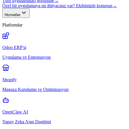
Tüm uygulamaları görüntüle
→
Özel bir uygulamaya mı ihtiyacınız var? Ekibimizle konuşun
→
Hizmetler
Platformlar
Odoo ERP'si
Uygulama ve Entegrasyon
Shopify
Magaza Kurulumu ve Optimizasyon
OpenClaw AI
Yapay Zeka Ajan Dagitimi