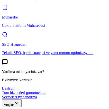
Muhasebe
Coklu Platform Muhasebesi
SEO Hizmetleri
Teknik SEO, içerik stratejisi ve yanıt motoru optimizasyonu
Yardima mi ihtiyaciniz var?
Ekibimizle konusun
Başlayın
→
Tum hizmetleri goruntuele
→
Sektörler
Fiyatlandırma
Araçlar