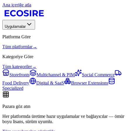
Ana içeriğe atla
Uygulamalar
Platforma Göre
Tüm platformlar
→
Kategoriye Göre
Tüm kategoriler
→
Storefronts
Multichannel & PIM
Social Commerce
Food Delivery
Digital & SaaS
Browser Extensions
Specialized
Pazara göz atın
Her platformda üretime hazır uygulamalar ve bağlayıcılar — ömür
boyu lisans, sürüm uyumlu.