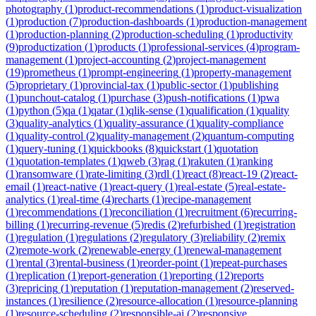
photography
(
1
)
product-recommendations
(
1
)
product-visualization
(
1
)
production
(
7
)
production-dashboards
(
1
)
production-management
(
1
)
production-planning
(
2
)
production-scheduling
(
1
)
productivity
(
9
)
productization
(
1
)
products
(
1
)
professional-services
(
4
)
program-
management
(
1
)
project-accounting
(
2
)
project-management
(
19
)
prometheus
(
1
)
prompt-engineering
(
1
)
property-management
(
5
)
proprietary
(
1
)
provincial-tax
(
1
)
public-sector
(
1
)
publishing
(
1
)
punchout-catalog
(
1
)
purchase
(
3
)
push-notifications
(
1
)
pwa
(
1
)
python
(
5
)
qa
(
1
)
qatar
(
1
)
qlik-sense
(
1
)
qualification
(
1
)
quality
(
3
)
quality-analytics
(
1
)
quality-assurance
(
1
)
quality-compliance
(
1
)
quality-control
(
2
)
quality-management
(
2
)
quantum-computing
(
1
)
query-tuning
(
1
)
quickbooks
(
8
)
quickstart
(
1
)
quotation
(
1
)
quotation-templates
(
1
)
qweb
(
3
)
rag
(
1
)
rakuten
(
1
)
ranking
(
1
)
ransomware
(
1
)
rate-limiting
(
3
)
rdl
(
1
)
react
(
8
)
react-19
(
2
)
react-
email
(
1
)
react-native
(
1
)
react-query
(
1
)
real-estate
(
5
)
real-estate-
analytics
(
1
)
real-time
(
4
)
recharts
(
1
)
recipe-management
(
1
)
recommendations
(
1
)
reconciliation
(
1
)
recruitment
(
6
)
recurring-
billing
(
1
)
recurring-revenue
(
5
)
redis
(
2
)
refurbished
(
1
)
registration
(
1
)
regulation
(
1
)
regulations
(
2
)
regulatory
(
3
)
reliability
(
2
)
remix
(
2
)
remote-work
(
2
)
renewable-energy
(
1
)
renewal-management
(
1
)
rental
(
3
)
rental-business
(
1
)
reorder-point
(
1
)
repeat-purchases
(
1
)
replication
(
1
)
report-generation
(
1
)
reporting
(
12
)
reports
(
3
)
repricing
(
1
)
reputation
(
1
)
reputation-management
(
2
)
reserved-
instances
(
1
)
resilience
(
2
)
resource-allocation
(
1
)
resource-planning
(
1
)
resource-scheduling
(
2
)
responsible-ai
(
2
)
responsive