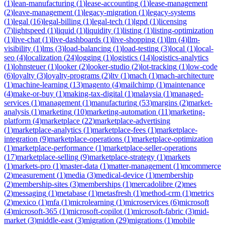
(
1
)
lean-manufacturing
(
1
)
lease-accounting
(
1
)
lease-management
(
2
)
leave-management
(
1
)
legacy-migration
(
1
)
legacy-systems
(
1
)
legal
(
16
)
legal-billing
(
1
)
legal-tech
(
1
)
lgpd
(
1
)
licensing
(
7
)
lightspeed
(
1
)
liquid
(
1
)
liquidity
(
1
)
listing
(
1
)
listing-optimization
(
1
)
live-chat
(
1
)
live-dashboards
(
1
)
live-shopping
(
1
)
llm
(
4
)
llm-
visibility
(
1
)
lms
(
3
)
load-balancing
(
1
)
load-testing
(
3
)
local
(
1
)
local-
seo
(
4
)
localization
(
24
)
logging
(
1
)
logistics
(
14
)
logistics-analytics
(
1
)
lohnsteuer
(
1
)
looker
(
2
)
looker-studio
(
2
)
lot-tracking
(
1
)
low-code
(
6
)
loyalty
(
3
)
loyalty-programs
(
2
)
ltv
(
1
)
mach
(
1
)
mach-architecture
(
1
)
machine-learning
(
13
)
magento
(
4
)
mailchimp
(
1
)
maintenance
(
4
)
make-or-buy
(
1
)
making-tax-digital
(
1
)
malaysia
(
1
)
managed-
services
(
1
)
management
(
1
)
manufacturing
(
53
)
margins
(
2
)
market-
analysis
(
1
)
marketing
(
10
)
marketing-automation
(
11
)
marketing-
platform
(
4
)
marketplace
(
22
)
marketplace-advertising
(
1
)
marketplace-analytics
(
1
)
marketplace-fees
(
1
)
marketplace-
integration
(
9
)
marketplace-operations
(
1
)
marketplace-optimization
(
1
)
marketplace-performance
(
1
)
marketplace-seller-operations
(
17
)
marketplace-selling
(
9
)
marketplace-strategy
(
1
)
markets
(
1
)
markets-pro
(
1
)
master-data
(
1
)
matter-management
(
1
)
mcommerce
(
2
)
measurement
(
1
)
media
(
3
)
medical-device
(
1
)
membership
(
2
)
membership-sites
(
3
)
memberships
(
1
)
mercadolibre
(
2
)
mes
(
2
)
messaging
(
1
)
metabase
(
1
)
metasfresh
(
1
)
method-crm
(
1
)
metrics
(
2
)
mexico
(
1
)
mfa
(
1
)
microlearning
(
1
)
microservices
(
6
)
microsoft
(
4
)
microsoft-365
(
1
)
microsoft-copilot
(
1
)
microsoft-fabric
(
3
)
mid-
market
(
3
)
middle-east
(
3
)
migration
(
29
)
migrations
(
1
)
mobile