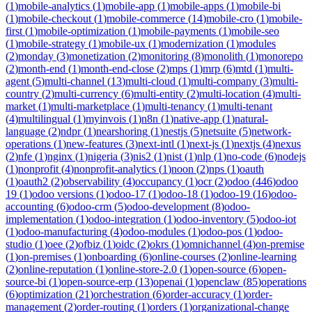
(
1
)
mobile-analytics
(
1
)
mobile-app
(
1
)
mobile-apps
(
1
)
mobile-bi
(
1
)
mobile-checkout
(
1
)
mobile-commerce
(
14
)
mobile-cro
(
1
)
mobile-
first
(
1
)
mobile-optimization
(
1
)
mobile-payments
(
1
)
mobile-seo
(
1
)
mobile-strategy
(
1
)
mobile-ux
(
1
)
modernization
(
1
)
modules
(
2
)
monday
(
3
)
monetization
(
2
)
monitoring
(
8
)
monolith
(
1
)
monorepo
(
2
)
month-end
(
1
)
month-end-close
(
2
)
mps
(
1
)
mrp
(
6
)
mtd
(
1
)
multi-
agent
(
5
)
multi-channel
(
13
)
multi-cloud
(
1
)
multi-company
(
3
)
multi-
country
(
2
)
multi-currency
(
6
)
multi-entity
(
2
)
multi-location
(
4
)
multi-
market
(
1
)
multi-marketplace
(
1
)
multi-tenancy
(
1
)
multi-tenant
(
4
)
multilingual
(
1
)
myinvois
(
1
)
n8n
(
1
)
native-app
(
1
)
natural-
language
(
2
)
ndpr
(
1
)
nearshoring
(
1
)
nestjs
(
5
)
netsuite
(
5
)
network-
operations
(
1
)
new-features
(
3
)
next-intl
(
1
)
next-js
(
1
)
nextjs
(
4
)
nexus
(
2
)
nfe
(
1
)
nginx
(
1
)
nigeria
(
3
)
nis2
(
1
)
nist
(
1
)
nlp
(
1
)
no-code
(
6
)
nodejs
(
1
)
nonprofit
(
4
)
nonprofit-analytics
(
1
)
noon
(
2
)
nps
(
1
)
oauth
(
1
)
oauth2
(
2
)
observability
(
4
)
occupancy
(
1
)
ocr
(
2
)
odoo
(
446
)
odoo
19
(
1
)
odoo versions
(
1
)
odoo-17
(
1
)
odoo-18
(
1
)
odoo-19
(
16
)
odoo-
accounting
(
6
)
odoo-crm
(
5
)
odoo-development
(
8
)
odoo-
implementation
(
1
)
odoo-integration
(
1
)
odoo-inventory
(
5
)
odoo-iot
(
1
)
odoo-manufacturing
(
4
)
odoo-modules
(
1
)
odoo-pos
(
1
)
odoo-
studio
(
1
)
oee
(
2
)
ofbiz
(
1
)
oidc
(
2
)
okrs
(
1
)
omnichannel
(
4
)
on-premise
(
1
)
on-premises
(
1
)
onboarding
(
6
)
online-courses
(
2
)
online-learning
(
2
)
online-reputation
(
1
)
online-store-2.0
(
1
)
open-source
(
6
)
open-
source-bi
(
1
)
open-source-erp
(
13
)
openai
(
1
)
openclaw
(
85
)
operations
(
6
)
optimization
(
21
)
orchestration
(
6
)
order-accuracy
(
1
)
order-
management
(
2
)
order-routing
(
1
)
orders
(
1
)
organizational-change