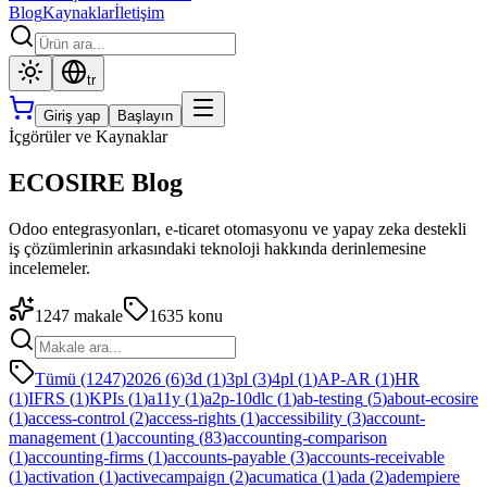
Blog
Kaynaklar
İletişim
tr
Giriş yap
Başlayın
İçgörüler ve Kaynaklar
ECOSIRE Blog
Odoo entegrasyonları, e-ticaret otomasyonu ve yapay zeka destekli
iş çözümlerinin arkasındaki teknoloji hakkında derinlemesine
incelemeler.
1247
makale
1635
konu
Tümü (1247)
2026
(
6
)
3d
(
1
)
3pl
(
3
)
4pl
(
1
)
AP-AR
(
1
)
HR
(
1
)
IFRS
(
1
)
KPIs
(
1
)
a11y
(
1
)
a2p-10dlc
(
1
)
ab-testing
(
5
)
about-ecosire
(
1
)
access-control
(
2
)
access-rights
(
1
)
accessibility
(
3
)
account-
management
(
1
)
accounting
(
83
)
accounting-comparison
(
1
)
accounting-firms
(
1
)
accounts-payable
(
3
)
accounts-receivable
(
1
)
activation
(
1
)
activecampaign
(
2
)
acumatica
(
1
)
ada
(
2
)
adempiere