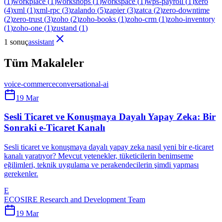
(
1
)
workplace
(
1
)
workshops
(
1
)
workspace
(
1
)
wps-payroll
(
1
)
xero
(
4
)
xml
(
1
)
xml-rpc
(
3
)
zalando
(
5
)
zapier
(
3
)
zatca
(
2
)
zero-downtime
(
2
)
zero-trust
(
3
)
zoho
(
2
)
zoho-books
(
1
)
zoho-crm
(
1
)
zoho-inventory
(
1
)
zoho-one
(
1
)
zustand
(
1
)
1 sonuç
assistant
Tüm Makaleler
voice-commerce
conversational-ai
19 Mar
Sesli Ticaret ve Konuşmaya Dayalı Yapay Zeka: Bir
Sonraki e-Ticaret Kanalı
Sesli ticaret ve konuşmaya dayalı yapay zeka nasıl yeni bir e-ticaret
kanalı yaratıyor? Mevcut yetenekler, tüketicilerin benimseme
eğilimleri, teknik uygulama ve perakendecilerin şimdi yapması
gerekenler.
E
ECOSIRE Research and Development Team
19 Mar