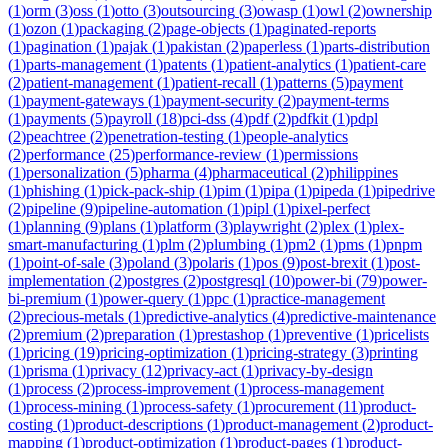
(
1
)
orm
(
3
)
oss
(
1
)
otto
(
3
)
outsourcing
(
3
)
owasp
(
1
)
owl
(
2
)
ownership
(
1
)
ozon
(
1
)
packaging
(
2
)
page-objects
(
1
)
paginated-reports
(
1
)
pagination
(
1
)
pajak
(
1
)
pakistan
(
2
)
paperless
(
1
)
parts-distribution
(
1
)
parts-management
(
1
)
patents
(
1
)
patient-analytics
(
1
)
patient-care
(
2
)
patient-management
(
1
)
patient-recall
(
1
)
patterns
(
5
)
payment
(
1
)
payment-gateways
(
1
)
payment-security
(
2
)
payment-terms
(
1
)
payments
(
5
)
payroll
(
18
)
pci-dss
(
4
)
pdf
(
2
)
pdfkit
(
1
)
pdpl
(
2
)
peachtree
(
2
)
penetration-testing
(
1
)
people-analytics
(
2
)
performance
(
25
)
performance-review
(
1
)
permissions
(
1
)
personalization
(
5
)
pharma
(
4
)
pharmaceutical
(
2
)
philippines
(
1
)
phishing
(
1
)
pick-pack-ship
(
1
)
pim
(
1
)
pipa
(
1
)
pipeda
(
1
)
pipedrive
(
2
)
pipeline
(
9
)
pipeline-automation
(
1
)
pipl
(
1
)
pixel-perfect
(
1
)
planning
(
9
)
plans
(
1
)
platform
(
3
)
playwright
(
2
)
plex
(
1
)
plex-
smart-manufacturing
(
1
)
plm
(
2
)
plumbing
(
1
)
pm2
(
1
)
pms
(
1
)
pnpm
(
1
)
point-of-sale
(
3
)
poland
(
3
)
polaris
(
1
)
pos
(
9
)
post-brexit
(
1
)
post-
implementation
(
2
)
postgres
(
2
)
postgresql
(
10
)
power-bi
(
79
)
power-
bi-premium
(
1
)
power-query
(
1
)
ppc
(
1
)
practice-management
(
2
)
precious-metals
(
1
)
predictive-analytics
(
4
)
predictive-maintenance
(
2
)
premium
(
2
)
preparation
(
1
)
prestashop
(
1
)
preventive
(
1
)
pricelists
(
1
)
pricing
(
19
)
pricing-optimization
(
1
)
pricing-strategy
(
3
)
printing
(
1
)
prisma
(
1
)
privacy
(
12
)
privacy-act
(
1
)
privacy-by-design
(
1
)
process
(
2
)
process-improvement
(
1
)
process-management
(
1
)
process-mining
(
1
)
process-safety
(
1
)
procurement
(
11
)
product-
costing
(
1
)
product-descriptions
(
1
)
product-management
(
2
)
product-
mapping
(
1
)
product-optimization
(
1
)
product-pages
(
1
)
product-