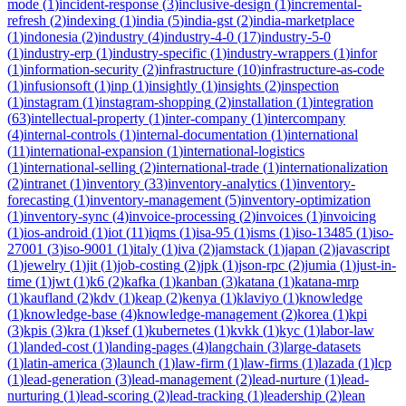
mode
(
1
)
incident-response
(
3
)
inclusive-design
(
1
)
incremental-
refresh
(
2
)
indexing
(
1
)
india
(
5
)
india-gst
(
2
)
india-marketplace
(
1
)
indonesia
(
2
)
industry
(
4
)
industry-4-0
(
17
)
industry-5-0
(
1
)
industry-erp
(
1
)
industry-specific
(
1
)
industry-wrappers
(
1
)
infor
(
1
)
information-security
(
2
)
infrastructure
(
10
)
infrastructure-as-code
(
1
)
infusionsoft
(
1
)
inp
(
1
)
insightly
(
1
)
insights
(
2
)
inspection
(
1
)
instagram
(
1
)
instagram-shopping
(
2
)
installation
(
1
)
integration
(
63
)
intellectual-property
(
1
)
inter-company
(
1
)
intercompany
(
4
)
internal-controls
(
1
)
internal-documentation
(
1
)
international
(
11
)
international-expansion
(
1
)
international-logistics
(
1
)
international-selling
(
2
)
international-trade
(
1
)
internationalization
(
2
)
intranet
(
1
)
inventory
(
33
)
inventory-analytics
(
1
)
inventory-
forecasting
(
1
)
inventory-management
(
5
)
inventory-optimization
(
1
)
inventory-sync
(
4
)
invoice-processing
(
2
)
invoices
(
1
)
invoicing
(
1
)
ios-android
(
1
)
iot
(
11
)
iqms
(
1
)
isa-95
(
1
)
isms
(
1
)
iso-13485
(
1
)
iso-
27001
(
3
)
iso-9001
(
1
)
italy
(
1
)
iva
(
2
)
jamstack
(
1
)
japan
(
2
)
javascript
(
1
)
jewelry
(
1
)
jit
(
1
)
job-costing
(
2
)
jpk
(
1
)
json-rpc
(
2
)
jumia
(
1
)
just-in-
time
(
1
)
jwt
(
1
)
k6
(
2
)
kafka
(
1
)
kanban
(
3
)
katana
(
1
)
katana-mrp
(
1
)
kaufland
(
2
)
kdv
(
1
)
keap
(
2
)
kenya
(
1
)
klaviyo
(
1
)
knowledge
(
1
)
knowledge-base
(
4
)
knowledge-management
(
2
)
korea
(
1
)
kpi
(
3
)
kpis
(
3
)
kra
(
1
)
ksef
(
1
)
kubernetes
(
1
)
kvkk
(
1
)
kyc
(
1
)
labor-law
(
1
)
landed-cost
(
1
)
landing-pages
(
4
)
langchain
(
3
)
large-datasets
(
1
)
latin-america
(
3
)
launch
(
1
)
law-firm
(
1
)
law-firms
(
1
)
lazada
(
1
)
lcp
(
1
)
lead-generation
(
3
)
lead-management
(
2
)
lead-nurture
(
1
)
lead-
nurturing
(
1
)
lead-scoring
(
2
)
lead-tracking
(
1
)
leadership
(
2
)
lean