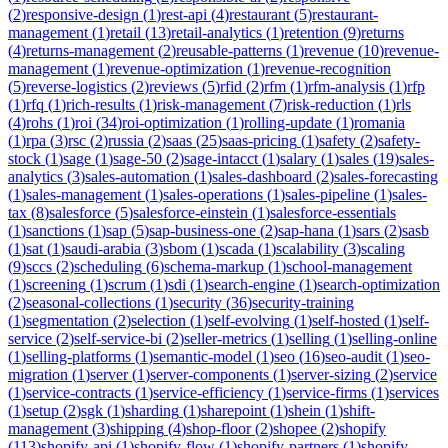
(
2
)
responsive-design
(
1
)
rest-api
(
4
)
restaurant
(
5
)
restaurant-
management
(
1
)
retail
(
13
)
retail-analytics
(
1
)
retention
(
9
)
returns
(
4
)
returns-management
(
2
)
reusable-patterns
(
1
)
revenue
(
10
)
revenue-
management
(
1
)
revenue-optimization
(
1
)
revenue-recognition
(
5
)
reverse-logistics
(
2
)
reviews
(
5
)
rfid
(
2
)
rfm
(
1
)
rfm-analysis
(
1
)
rfp
(
1
)
rfq
(
1
)
rich-results
(
1
)
risk-management
(
7
)
risk-reduction
(
1
)
rls
(
4
)
rohs
(
1
)
roi
(
34
)
roi-optimization
(
1
)
rolling-update
(
1
)
romania
(
1
)
rpa
(
3
)
rsc
(
2
)
russia
(
2
)
saas
(
25
)
saas-pricing
(
1
)
safety
(
2
)
safety-
stock
(
1
)
sage
(
1
)
sage-50
(
2
)
sage-intacct
(
1
)
salary
(
1
)
sales
(
19
)
sales-
analytics
(
3
)
sales-automation
(
1
)
sales-dashboard
(
2
)
sales-forecasting
(
1
)
sales-management
(
1
)
sales-operations
(
1
)
sales-pipeline
(
1
)
sales-
tax
(
8
)
salesforce
(
5
)
salesforce-einstein
(
1
)
salesforce-essentials
(
1
)
sanctions
(
1
)
sap
(
5
)
sap-business-one
(
2
)
sap-hana
(
1
)
sars
(
2
)
sasb
(
1
)
sat
(
1
)
saudi-arabia
(
3
)
sbom
(
1
)
scada
(
1
)
scalability
(
3
)
scaling
(
9
)
sccs
(
2
)
scheduling
(
6
)
schema-markup
(
1
)
school-management
(
1
)
screening
(
1
)
scrum
(
1
)
sdi
(
1
)
search-engine
(
1
)
search-optimization
(
2
)
seasonal-collections
(
1
)
security
(
36
)
security-training
(
1
)
segmentation
(
2
)
selection
(
1
)
self-evolving
(
1
)
self-hosted
(
1
)
self-
service
(
2
)
self-service-bi
(
2
)
seller-metrics
(
1
)
selling
(
1
)
selling-online
(
1
)
selling-platforms
(
1
)
semantic-model
(
1
)
seo
(
16
)
seo-audit
(
1
)
seo-
migration
(
1
)
server
(
1
)
server-components
(
1
)
server-sizing
(
2
)
service
(
1
)
service-contracts
(
1
)
service-efficiency
(
1
)
service-firms
(
1
)
services
(
1
)
setup
(
2
)
sgk
(
1
)
sharding
(
1
)
sharepoint
(
1
)
shein
(
1
)
shift-
management
(
3
)
shipping
(
4
)
shop-floor
(
2
)
shopee
(
2
)
shopify
(
113
)
shopify-api
(
1
)
shopify-flow
(
1
)
shopify-partners
(
1
)
shopify-