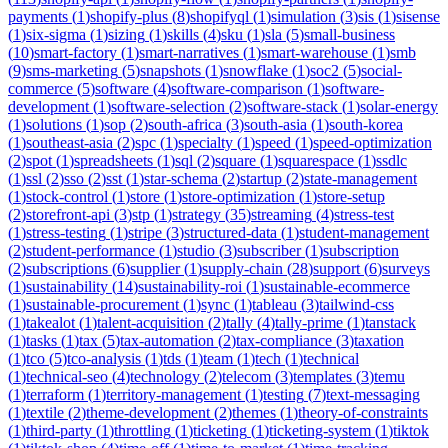
payments
(
1
)
shopify-plus
(
8
)
shopifyql
(
1
)
simulation
(
3
)
sis
(
1
)
sisense
(
1
)
six-sigma
(
1
)
sizing
(
1
)
skills
(
4
)
sku
(
1
)
sla
(
5
)
small-business
(
10
)
smart-factory
(
1
)
smart-narratives
(
1
)
smart-warehouse
(
1
)
smb
(
9
)
sms-marketing
(
5
)
snapshots
(
1
)
snowflake
(
1
)
soc2
(
5
)
social-
commerce
(
5
)
software
(
4
)
software-comparison
(
1
)
software-
development
(
1
)
software-selection
(
2
)
software-stack
(
1
)
solar-energy
(
1
)
solutions
(
1
)
sop
(
2
)
south-africa
(
3
)
south-asia
(
1
)
south-korea
(
1
)
southeast-asia
(
2
)
spc
(
1
)
specialty
(
1
)
speed
(
1
)
speed-optimization
(
2
)
spot
(
1
)
spreadsheets
(
1
)
sql
(
2
)
square
(
1
)
squarespace
(
1
)
ssdlc
(
1
)
ssl
(
2
)
sso
(
2
)
sst
(
1
)
star-schema
(
2
)
startup
(
2
)
state-management
(
1
)
stock-control
(
1
)
store
(
1
)
store-optimization
(
1
)
store-setup
(
2
)
storefront-api
(
3
)
stp
(
1
)
strategy
(
35
)
streaming
(
4
)
stress-test
(
1
)
stress-testing
(
1
)
stripe
(
3
)
structured-data
(
1
)
student-management
(
2
)
student-performance
(
1
)
studio
(
3
)
subscriber
(
1
)
subscription
(
2
)
subscriptions
(
6
)
supplier
(
1
)
supply-chain
(
28
)
support
(
6
)
surveys
(
1
)
sustainability
(
14
)
sustainability-roi
(
1
)
sustainable-ecommerce
(
1
)
sustainable-procurement
(
1
)
sync
(
1
)
tableau
(
3
)
tailwind-css
(
1
)
takealot
(
1
)
talent-acquisition
(
2
)
tally
(
4
)
tally-prime
(
1
)
tanstack
(
1
)
tasks
(
1
)
tax
(
5
)
tax-automation
(
2
)
tax-compliance
(
3
)
taxation
(
1
)
tco
(
5
)
tco-analysis
(
1
)
tds
(
1
)
team
(
1
)
tech
(
1
)
technical
(
1
)
technical-seo
(
4
)
technology
(
2
)
telecom
(
3
)
templates
(
3
)
temu
(
1
)
terraform
(
1
)
territory-management
(
1
)
testing
(
7
)
text-messaging
(
1
)
textile
(
2
)
theme-development
(
2
)
themes
(
1
)
theory-of-constraints
(
1
)
third-party
(
1
)
throttling
(
1
)
ticketing
(
1
)
ticketing-system
(
1
)
tiktok