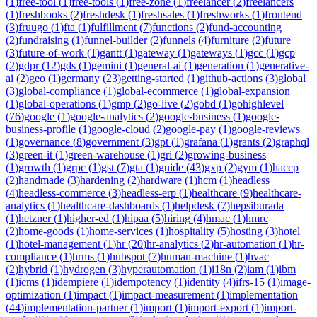
(
1
)
free-tool
(
1
)
free-tools
(
1
)
free-zone
(
1
)
freelancer
(
2
)
freelancers
(
1
)
freshbooks
(
2
)
freshdesk
(
1
)
freshsales
(
1
)
freshworks
(
1
)
frontend
(
3
)
fruugo
(
1
)
fta
(
1
)
fulfillment
(
7
)
functions
(
2
)
fund-accounting
(
2
)
fundraising
(
1
)
funnel-builder
(
2
)
funnels
(
4
)
furniture
(
2
)
future
(
3
)
future-of-work
(
1
)
gantt
(
1
)
gateway
(
1
)
gateways
(
1
)
gcc
(
1
)
gcp
(
2
)
gdpr
(
12
)
gds
(
1
)
gemini
(
1
)
general-ai
(
1
)
generation
(
1
)
generative-
ai
(
2
)
geo
(
1
)
germany
(
23
)
getting-started
(
1
)
github-actions
(
3
)
global
(
3
)
global-compliance
(
1
)
global-ecommerce
(
1
)
global-expansion
(
1
)
global-operations
(
1
)
gmp
(
2
)
go-live
(
2
)
gobd
(
1
)
gohighlevel
(
76
)
google
(
1
)
google-analytics
(
2
)
google-business
(
1
)
google-
business-profile
(
1
)
google-cloud
(
2
)
google-pay
(
1
)
google-reviews
(
1
)
governance
(
8
)
government
(
3
)
gpt
(
1
)
grafana
(
1
)
grants
(
2
)
graphql
(
3
)
green-it
(
1
)
green-warehouse
(
1
)
gri
(
2
)
growing-business
(
1
)
growth
(
1
)
grpc
(
1
)
gst
(
7
)
gta
(
1
)
guide
(
43
)
gxp
(
2
)
gym
(
1
)
haccp
(
2
)
handmade
(
3
)
hardening
(
2
)
hardware
(
1
)
hcm
(
1
)
headless
(
4
)
headless-commerce
(
3
)
headless-erp
(
1
)
healthcare
(
9
)
healthcare-
analytics
(
1
)
healthcare-dashboards
(
1
)
helpdesk
(
7
)
hepsiburada
(
1
)
hetzner
(
1
)
higher-ed
(
1
)
hipaa
(
5
)
hiring
(
4
)
hmac
(
1
)
hmrc
(
2
)
home-goods
(
1
)
home-services
(
1
)
hospitality
(
5
)
hosting
(
3
)
hotel
(
1
)
hotel-management
(
1
)
hr
(
20
)
hr-analytics
(
2
)
hr-automation
(
1
)
hr-
compliance
(
1
)
hrms
(
1
)
hubspot
(
7
)
human-machine
(
1
)
hvac
(
2
)
hybrid
(
1
)
hydrogen
(
3
)
hyperautomation
(
1
)
i18n
(
2
)
iam
(
1
)
ibm
(
1
)
icms
(
1
)
idempiere
(
1
)
idempotency
(
1
)
identity
(
4
)
ifrs-15
(
1
)
image-
optimization
(
1
)
impact
(
1
)
impact-measurement
(
1
)
implementation
(
44
)
implementation-partner
(
1
)
import
(
1
)
import-export
(
1
)
import-