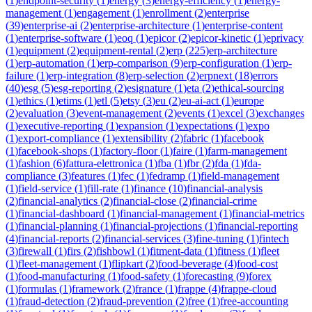
(
1
)
endpoint-security
(
1
)
energy
(
3
)
energy-efficiency
(
1
)
energy-
management
(
1
)
engagement
(
1
)
enrollment
(
2
)
enterprise
(
39
)
enterprise-ai
(
2
)
enterprise-architecture
(
1
)
enterprise-content
(
1
)
enterprise-software
(
1
)
eoq
(
1
)
epicor
(
2
)
epicor-kinetic
(
1
)
eprivacy
(
1
)
equipment
(
2
)
equipment-rental
(
2
)
erp
(
225
)
erp-architecture
(
1
)
erp-automation
(
1
)
erp-comparison
(
9
)
erp-configuration
(
1
)
erp-
failure
(
1
)
erp-integration
(
8
)
erp-selection
(
2
)
erpnext
(
18
)
errors
(
40
)
esg
(
5
)
esg-reporting
(
2
)
esignature
(
1
)
eta
(
2
)
ethical-sourcing
(
1
)
ethics
(
1
)
etims
(
1
)
etl
(
5
)
etsy
(
3
)
eu
(
2
)
eu-ai-act
(
1
)
europe
(
2
)
evaluation
(
3
)
event-management
(
2
)
events
(
1
)
excel
(
3
)
exchanges
(
1
)
executive-reporting
(
1
)
expansion
(
1
)
expectations
(
1
)
expo
(
1
)
export-compliance
(
1
)
extensibility
(
2
)
fabric
(
1
)
facebook
(
1
)
facebook-shops
(
1
)
factory-floor
(
1
)
faire
(
1
)
farm-management
(
1
)
fashion
(
6
)
fattura-elettronica
(
1
)
fba
(
1
)
fbr
(
2
)
fda
(
1
)
fda-
compliance
(
3
)
features
(
1
)
fec
(
1
)
fedramp
(
1
)
field-management
(
1
)
field-service
(
1
)
fill-rate
(
1
)
finance
(
10
)
financial-analysis
(
2
)
financial-analytics
(
2
)
financial-close
(
2
)
financial-crime
(
1
)
financial-dashboard
(
1
)
financial-management
(
1
)
financial-metrics
(
1
)
financial-planning
(
1
)
financial-projections
(
1
)
financial-reporting
(
4
)
financial-reports
(
2
)
financial-services
(
3
)
fine-tuning
(
1
)
fintech
(
3
)
firewall
(
1
)
firs
(
2
)
fishbowl
(
1
)
fitment-data
(
1
)
fitness
(
1
)
fleet
(
1
)
fleet-management
(
1
)
flipkart
(
2
)
food-beverage
(
4
)
food-cost
(
1
)
food-manufacturing
(
1
)
food-safety
(
1
)
forecasting
(
9
)
forex
(
1
)
formulas
(
1
)
framework
(
2
)
france
(
1
)
frappe
(
4
)
frappe-cloud
(
1
)
fraud-detection
(
2
)
fraud-prevention
(
2
)
free
(
1
)
free-accounting