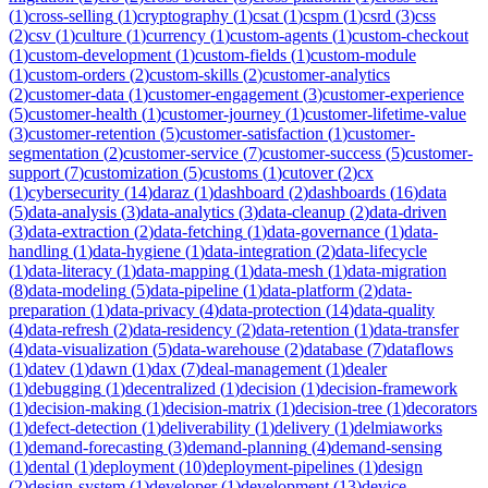
(
1
)
cross-selling
(
1
)
cryptography
(
1
)
csat
(
1
)
cspm
(
1
)
csrd
(
3
)
css
(
2
)
csv
(
1
)
culture
(
1
)
currency
(
1
)
custom-agents
(
1
)
custom-checkout
(
1
)
custom-development
(
1
)
custom-fields
(
1
)
custom-module
(
1
)
custom-orders
(
2
)
custom-skills
(
2
)
customer-analytics
(
2
)
customer-data
(
1
)
customer-engagement
(
3
)
customer-experience
(
5
)
customer-health
(
1
)
customer-journey
(
1
)
customer-lifetime-value
(
3
)
customer-retention
(
5
)
customer-satisfaction
(
1
)
customer-
segmentation
(
2
)
customer-service
(
7
)
customer-success
(
5
)
customer-
support
(
7
)
customization
(
5
)
customs
(
1
)
cutover
(
2
)
cx
(
1
)
cybersecurity
(
14
)
daraz
(
1
)
dashboard
(
2
)
dashboards
(
16
)
data
(
5
)
data-analysis
(
3
)
data-analytics
(
3
)
data-cleanup
(
2
)
data-driven
(
3
)
data-extraction
(
2
)
data-fetching
(
1
)
data-governance
(
1
)
data-
handling
(
1
)
data-hygiene
(
1
)
data-integration
(
2
)
data-lifecycle
(
1
)
data-literacy
(
1
)
data-mapping
(
1
)
data-mesh
(
1
)
data-migration
(
8
)
data-modeling
(
5
)
data-pipeline
(
1
)
data-platform
(
2
)
data-
preparation
(
1
)
data-privacy
(
4
)
data-protection
(
14
)
data-quality
(
4
)
data-refresh
(
2
)
data-residency
(
2
)
data-retention
(
1
)
data-transfer
(
4
)
data-visualization
(
5
)
data-warehouse
(
2
)
database
(
7
)
dataflows
(
1
)
datev
(
1
)
dawn
(
1
)
dax
(
7
)
deal-management
(
1
)
dealer
(
1
)
debugging
(
1
)
decentralized
(
1
)
decision
(
1
)
decision-framework
(
1
)
decision-making
(
1
)
decision-matrix
(
1
)
decision-tree
(
1
)
decorators
(
1
)
defect-detection
(
1
)
deliverability
(
1
)
delivery
(
1
)
delmiaworks
(
1
)
demand-forecasting
(
3
)
demand-planning
(
4
)
demand-sensing
(
1
)
dental
(
1
)
deployment
(
10
)
deployment-pipelines
(
1
)
design
(
2
)
design-system
(
1
)
developer
(
1
)
development
(
13
)
device-