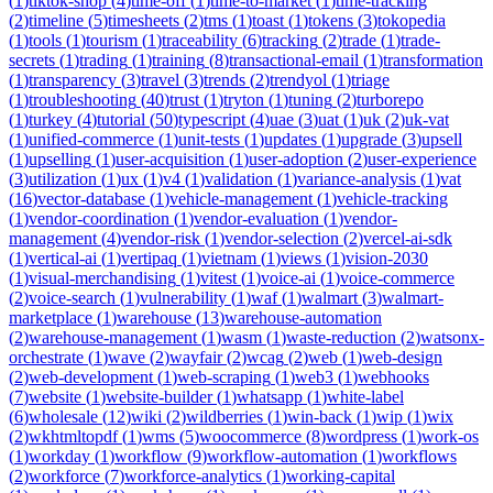
(
1
)
tiktok-shop
(
4
)
time-off
(
1
)
time-to-market
(
1
)
time-tracking
(
2
)
timeline
(
5
)
timesheets
(
2
)
tms
(
1
)
toast
(
1
)
tokens
(
3
)
tokopedia
(
1
)
tools
(
1
)
tourism
(
1
)
traceability
(
6
)
tracking
(
2
)
trade
(
1
)
trade-
secrets
(
1
)
trading
(
1
)
training
(
8
)
transactional-email
(
1
)
transformation
(
1
)
transparency
(
3
)
travel
(
3
)
trends
(
2
)
trendyol
(
1
)
triage
(
1
)
troubleshooting
(
40
)
trust
(
1
)
tryton
(
1
)
tuning
(
2
)
turborepo
(
1
)
turkey
(
4
)
tutorial
(
50
)
typescript
(
4
)
uae
(
3
)
uat
(
1
)
uk
(
2
)
uk-vat
(
1
)
unified-commerce
(
1
)
unit-tests
(
1
)
updates
(
1
)
upgrade
(
3
)
upsell
(
1
)
upselling
(
1
)
user-acquisition
(
1
)
user-adoption
(
2
)
user-experience
(
3
)
utilization
(
1
)
ux
(
1
)
v4
(
1
)
validation
(
1
)
variance-analysis
(
1
)
vat
(
16
)
vector-database
(
1
)
vehicle-management
(
1
)
vehicle-tracking
(
1
)
vendor-coordination
(
1
)
vendor-evaluation
(
1
)
vendor-
management
(
4
)
vendor-risk
(
1
)
vendor-selection
(
2
)
vercel-ai-sdk
(
1
)
vertical-ai
(
1
)
vertipaq
(
1
)
vietnam
(
1
)
views
(
1
)
vision-2030
(
1
)
visual-merchandising
(
1
)
vitest
(
1
)
voice-ai
(
1
)
voice-commerce
(
2
)
voice-search
(
1
)
vulnerability
(
1
)
waf
(
1
)
walmart
(
3
)
walmart-
marketplace
(
1
)
warehouse
(
13
)
warehouse-automation
(
2
)
warehouse-management
(
1
)
wasm
(
1
)
waste-reduction
(
2
)
watsonx-
orchestrate
(
1
)
wave
(
2
)
wayfair
(
2
)
wcag
(
2
)
web
(
1
)
web-design
(
2
)
web-development
(
1
)
web-scraping
(
1
)
web3
(
1
)
webhooks
(
7
)
website
(
1
)
website-builder
(
1
)
whatsapp
(
1
)
white-label
(
6
)
wholesale
(
12
)
wiki
(
2
)
wildberries
(
1
)
win-back
(
1
)
wip
(
1
)
wix
(
2
)
wkhtmltopdf
(
1
)
wms
(
5
)
woocommerce
(
8
)
wordpress
(
1
)
work-os
(
1
)
workday
(
1
)
workflow
(
9
)
workflow-automation
(
1
)
workflows
(
2
)
workforce
(
7
)
workforce-analytics
(
1
)
working-capital