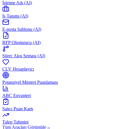
İşletme Adı (AI)
İş Tanımı (AI)
E-posta Şablonu (AI)
RFP Oluşturucu (AI)
Süreç Akış Şeması (AI)
CLV Hesaplayıcı
Potansiyel Müşteri Puanlaması
ABC Envanteri
Satıcı Puan Kartı
Talep Tahmini
Tüm Araçları Görüntüle
→