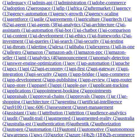
(
1
)
adequacy
(
1
)
admin-api
(
1
)
administration
(
1
)
adobe-commerce
(
2
)
adoption
(
2
)
aerospace
(
1
)
afip
(
1
)
africa
(
2
)
aftermarket
(
1
)
agency
(
13
)
agency-automation
(
1
)
agency-growth
(
2
)
agency-scaling
(
1
)
agentforce
(
1
)
agile
(
2
)
agreements
(
1
)
agriculture
(
3
)
agritech
(
1
)
ai
(
62
)
ai-agent
(
1
)
ai-agents
(
38
)
ai-analytics
(
2
)
ai-architecture
(
2
)
ai-
assistants
(
1
)
ai-automation
(
6
)
ai-bot
(
1
)
ai-chatbot
(
1
)
ai-comparison
(
1
)
ai-content
(
1
)
ai-development
(
1
)
ai-ethics
(
1
)
ai-frameworks
(
2
)
ai-
investment
(
1
)
ai-queries
(
1
)
ai-search
(
3
)
ai-security
(
1
)
ai-testing
(
1
)
ai-threats
(
1
)
alerting
(
2
)
alexa
(
1
)
alibaba
(
1
)
aliexpress
(
1
)
all-in-one
(
2
)
allegro
(
2
)
amazon
(
7
)
amazon-ads
(
1
)
amazon-ppc
(
1
)
amazon-
seller
(
1
)
aml
(
1
)
analytics
(
40
)
announcement
(
1
)
anomaly-detection
(
1
)
answer-engine-optimization
(
1
)
aov
(
1
)
ap-automation
(
1
)
apache
(
1
)
apcs
(
1
)
api
(
22
)
api-economy
(
1
)
api-first
(
2
)
api-gateway
(
1
)
api-
integration
(
3
)
api-security
(
2
)
apm
(
1
)
app-bridge
(
1
)
app-commerce
(
1
)
app-development
(
2
)
app-publishing
(
1
)
app-review
(
1
)
app-router
(
1
)
app-store
(
1
)
apparel
(
3
)
appi
(
1
)
apple-pay
(
1
)
applicant-tracking
(
1
)
applications
(
1
)
appointment-booking
(
2
)
appointments
(
1
)
appraisals
(
1
)
approval-chains
(
1
)
approvals
(
3
)
apps
(
1
)
ar
(
1
)
ar-
shopping
(
1
)
architecture
(
17
)
argentina
(
1
)
artificial-intelligence
(
2
)
as9100
(
1
)
asc-606
(
3
)
assessment
(
2
)
asset-management
(
4
)
assistant
(
1
)
ato
(
1
)
attribution
(
1
)
attrition
(
1
)
audience-analytics
(
1
)
audit
(
7
)
audit-trail
(
1
)
augmented
(
1
)
augmented-reality
(
2
)
australia
(
2
)
australia-gst
(
1
)
authentication
(
6
)
authentik
(
2
)
authorization
(
3
)
autogen
(
2
)
automation
(
119
)
automl
(
1
)
automotive
(
5
)
autonomous
(
2
)
awareness
(
1
)
aws
(
10
)
axelor
(
2
)
azure
(
4
)
b2b
(
18
)
b2b-ecommerce