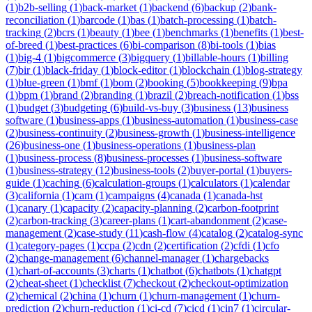
(
1
)
b2b-selling
(
1
)
back-market
(
1
)
backend
(
6
)
backup
(
2
)
bank-
reconciliation
(
1
)
barcode
(
1
)
bas
(
1
)
batch-processing
(
1
)
batch-
tracking
(
2
)
bcrs
(
1
)
beauty
(
1
)
bee
(
1
)
benchmarks
(
1
)
benefits
(
1
)
best-
of-breed
(
1
)
best-practices
(
6
)
bi-comparison
(
8
)
bi-tools
(
1
)
bias
(
1
)
big-4
(
1
)
bigcommerce
(
3
)
bigquery
(
1
)
billable-hours
(
1
)
billing
(
7
)
bir
(
1
)
black-friday
(
1
)
block-editor
(
1
)
blockchain
(
1
)
blog-strategy
(
1
)
blue-green
(
1
)
bmf
(
1
)
bom
(
2
)
booking
(
5
)
bookkeeping
(
9
)
bpa
(
1
)
bpm
(
1
)
brand
(
2
)
branding
(
1
)
brazil
(
2
)
breach-notification
(
1
)
bss
(
1
)
budget
(
3
)
budgeting
(
6
)
build-vs-buy
(
3
)
business
(
13
)
business
software
(
1
)
business-apps
(
1
)
business-automation
(
1
)
business-case
(
2
)
business-continuity
(
2
)
business-growth
(
1
)
business-intelligence
(
26
)
business-one
(
1
)
business-operations
(
1
)
business-plan
(
1
)
business-process
(
8
)
business-processes
(
1
)
business-software
(
1
)
business-strategy
(
12
)
business-tools
(
2
)
buyer-portal
(
1
)
buyers-
guide
(
1
)
caching
(
6
)
calculation-groups
(
1
)
calculators
(
1
)
calendar
(
3
)
california
(
1
)
cam
(
1
)
campaigns
(
4
)
canada
(
1
)
canada-hst
(
1
)
canary
(
1
)
capacity
(
2
)
capacity-planning
(
2
)
carbon-footprint
(
2
)
carbon-tracking
(
3
)
career-plans
(
1
)
cart-abandonment
(
2
)
case-
management
(
2
)
case-study
(
11
)
cash-flow
(
4
)
catalog
(
2
)
catalog-sync
(
1
)
category-pages
(
1
)
ccpa
(
2
)
cdn
(
2
)
certification
(
2
)
cfdi
(
1
)
cfo
(
2
)
change-management
(
6
)
channel-manager
(
1
)
chargebacks
(
1
)
chart-of-accounts
(
3
)
charts
(
1
)
chatbot
(
6
)
chatbots
(
1
)
chatgpt
(
2
)
cheat-sheet
(
1
)
checklist
(
7
)
checkout
(
2
)
checkout-optimization
(
2
)
chemical
(
2
)
china
(
1
)
churn
(
1
)
churn-management
(
1
)
churn-
prediction
(
2
)
churn-reduction
(
1
)
ci-cd
(
7
)
cicd
(
1
)
cin7
(
1
)
circular-