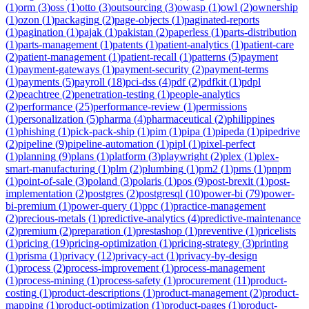
(
1
)
orm
(
3
)
oss
(
1
)
otto
(
3
)
outsourcing
(
3
)
owasp
(
1
)
owl
(
2
)
ownership
(
1
)
ozon
(
1
)
packaging
(
2
)
page-objects
(
1
)
paginated-reports
(
1
)
pagination
(
1
)
pajak
(
1
)
pakistan
(
2
)
paperless
(
1
)
parts-distribution
(
1
)
parts-management
(
1
)
patents
(
1
)
patient-analytics
(
1
)
patient-care
(
2
)
patient-management
(
1
)
patient-recall
(
1
)
patterns
(
5
)
payment
(
1
)
payment-gateways
(
1
)
payment-security
(
2
)
payment-terms
(
1
)
payments
(
5
)
payroll
(
18
)
pci-dss
(
4
)
pdf
(
2
)
pdfkit
(
1
)
pdpl
(
2
)
peachtree
(
2
)
penetration-testing
(
1
)
people-analytics
(
2
)
performance
(
25
)
performance-review
(
1
)
permissions
(
1
)
personalization
(
5
)
pharma
(
4
)
pharmaceutical
(
2
)
philippines
(
1
)
phishing
(
1
)
pick-pack-ship
(
1
)
pim
(
1
)
pipa
(
1
)
pipeda
(
1
)
pipedrive
(
2
)
pipeline
(
9
)
pipeline-automation
(
1
)
pipl
(
1
)
pixel-perfect
(
1
)
planning
(
9
)
plans
(
1
)
platform
(
3
)
playwright
(
2
)
plex
(
1
)
plex-
smart-manufacturing
(
1
)
plm
(
2
)
plumbing
(
1
)
pm2
(
1
)
pms
(
1
)
pnpm
(
1
)
point-of-sale
(
3
)
poland
(
3
)
polaris
(
1
)
pos
(
9
)
post-brexit
(
1
)
post-
implementation
(
2
)
postgres
(
2
)
postgresql
(
10
)
power-bi
(
79
)
power-
bi-premium
(
1
)
power-query
(
1
)
ppc
(
1
)
practice-management
(
2
)
precious-metals
(
1
)
predictive-analytics
(
4
)
predictive-maintenance
(
2
)
premium
(
2
)
preparation
(
1
)
prestashop
(
1
)
preventive
(
1
)
pricelists
(
1
)
pricing
(
19
)
pricing-optimization
(
1
)
pricing-strategy
(
3
)
printing
(
1
)
prisma
(
1
)
privacy
(
12
)
privacy-act
(
1
)
privacy-by-design
(
1
)
process
(
2
)
process-improvement
(
1
)
process-management
(
1
)
process-mining
(
1
)
process-safety
(
1
)
procurement
(
11
)
product-
costing
(
1
)
product-descriptions
(
1
)
product-management
(
2
)
product-
mapping
(
1
)
product-optimization
(
1
)
product-pages
(
1
)
product-