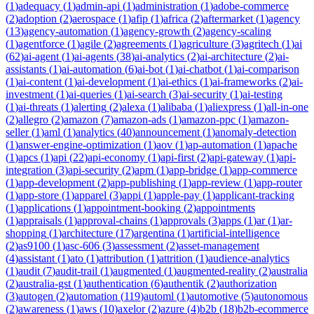
(
1
)
adequacy
(
1
)
admin-api
(
1
)
administration
(
1
)
adobe-commerce
(
2
)
adoption
(
2
)
aerospace
(
1
)
afip
(
1
)
africa
(
2
)
aftermarket
(
1
)
agency
(
13
)
agency-automation
(
1
)
agency-growth
(
2
)
agency-scaling
(
1
)
agentforce
(
1
)
agile
(
2
)
agreements
(
1
)
agriculture
(
3
)
agritech
(
1
)
ai
(
62
)
ai-agent
(
1
)
ai-agents
(
38
)
ai-analytics
(
2
)
ai-architecture
(
2
)
ai-
assistants
(
1
)
ai-automation
(
6
)
ai-bot
(
1
)
ai-chatbot
(
1
)
ai-comparison
(
1
)
ai-content
(
1
)
ai-development
(
1
)
ai-ethics
(
1
)
ai-frameworks
(
2
)
ai-
investment
(
1
)
ai-queries
(
1
)
ai-search
(
3
)
ai-security
(
1
)
ai-testing
(
1
)
ai-threats
(
1
)
alerting
(
2
)
alexa
(
1
)
alibaba
(
1
)
aliexpress
(
1
)
all-in-one
(
2
)
allegro
(
2
)
amazon
(
7
)
amazon-ads
(
1
)
amazon-ppc
(
1
)
amazon-
seller
(
1
)
aml
(
1
)
analytics
(
40
)
announcement
(
1
)
anomaly-detection
(
1
)
answer-engine-optimization
(
1
)
aov
(
1
)
ap-automation
(
1
)
apache
(
1
)
apcs
(
1
)
api
(
22
)
api-economy
(
1
)
api-first
(
2
)
api-gateway
(
1
)
api-
integration
(
3
)
api-security
(
2
)
apm
(
1
)
app-bridge
(
1
)
app-commerce
(
1
)
app-development
(
2
)
app-publishing
(
1
)
app-review
(
1
)
app-router
(
1
)
app-store
(
1
)
apparel
(
3
)
appi
(
1
)
apple-pay
(
1
)
applicant-tracking
(
1
)
applications
(
1
)
appointment-booking
(
2
)
appointments
(
1
)
appraisals
(
1
)
approval-chains
(
1
)
approvals
(
3
)
apps
(
1
)
ar
(
1
)
ar-
shopping
(
1
)
architecture
(
17
)
argentina
(
1
)
artificial-intelligence
(
2
)
as9100
(
1
)
asc-606
(
3
)
assessment
(
2
)
asset-management
(
4
)
assistant
(
1
)
ato
(
1
)
attribution
(
1
)
attrition
(
1
)
audience-analytics
(
1
)
audit
(
7
)
audit-trail
(
1
)
augmented
(
1
)
augmented-reality
(
2
)
australia
(
2
)
australia-gst
(
1
)
authentication
(
6
)
authentik
(
2
)
authorization
(
3
)
autogen
(
2
)
automation
(
119
)
automl
(
1
)
automotive
(
5
)
autonomous
(
2
)
awareness
(
1
)
aws
(
10
)
axelor
(
2
)
azure
(
4
)
b2b
(
18
)
b2b-ecommerce