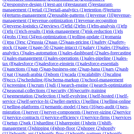
(
2
)
responsive-design
(
1
)
rest-api
(
4
)
restaurant
(
5
)
restaurant-
management
(
1
)
retail
(
13
)
retail-analytics
(
1
)
retention
(
9
)
returns
(
4
)
returns-management
(
2
)
reusable-patterns
(
1
)
revenue
(
10
)
revenue-
management
(
1
)
revenue-optimization
(
1
)
revenue-recognition
(
5
)
reverse-logistics
(
2
)
reviews
(
5
)
rfid
(
2
)
rfm
(
1
)
rfm-analysis
(
1
)
rfp
(
1
)
rfq
(
1
)
rich-results
(
1
)
risk-management
(
7
)
risk-reduction
(
1
)
rls
(
4
)
rohs
(
1
)
roi
(
34
)
roi-optimization
(
1
)
rolling-update
(
1
)
romania
(
1
)
rpa
(
3
)
rsc
(
2
)
russia
(
2
)
saas
(
25
)
saas-pricing
(
1
)
safety
(
2
)
safety-
stock
(
1
)
sage
(
1
)
sage-50
(
2
)
sage-intacct
(
1
)
salary
(
1
)
sales
(
19
)
sales-
analytics
(
3
)
sales-automation
(
1
)
sales-dashboard
(
2
)
sales-forecasting
(
1
)
sales-management
(
1
)
sales-operations
(
1
)
sales-pipeline
(
1
)
sales-
tax
(
8
)
salesforce
(
5
)
salesforce-einstein
(
1
)
salesforce-essentials
(
1
)
sanctions
(
1
)
sap
(
5
)
sap-business-one
(
2
)
sap-hana
(
1
)
sars
(
2
)
sasb
(
1
)
sat
(
1
)
saudi-arabia
(
3
)
sbom
(
1
)
scada
(
1
)
scalability
(
3
)
scaling
(
9
)
sccs
(
2
)
scheduling
(
6
)
schema-markup
(
1
)
school-management
(
1
)
screening
(
1
)
scrum
(
1
)
sdi
(
1
)
search-engine
(
1
)
search-optimization
(
2
)
seasonal-collections
(
1
)
security
(
36
)
security-training
(
1
)
segmentation
(
2
)
selection
(
1
)
self-evolving
(
1
)
self-hosted
(
1
)
self-
service
(
2
)
self-service-bi
(
2
)
seller-metrics
(
1
)
selling
(
1
)
selling-online
(
1
)
selling-platforms
(
1
)
semantic-model
(
1
)
seo
(
16
)
seo-audit
(
1
)
seo-
migration
(
1
)
server
(
1
)
server-components
(
1
)
server-sizing
(
2
)
service
(
1
)
service-contracts
(
1
)
service-efficiency
(
1
)
service-firms
(
1
)
services
(
1
)
setup
(
2
)
sgk
(
1
)
sharding
(
1
)
sharepoint
(
1
)
shein
(
1
)
shift-
management
(
3
)
shipping
(
4
)
shop-floor
(
2
)
shopee
(
2
)
shopify
(
113
)
shopify-api
(
1
)
shopify-flow
(
1
)
shopify-partners
(
1
)
shopify-