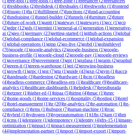
(
1
)
free-tool
(
1
)
free-tools
(
1
)
free-zone
(
1
)
freelancer
(
2
)
freelancers
(
1
)
freshbooks
(
2
)
freshdesk
(
1
)
freshsales
(
1
)
freshworks
(
1
)
frontend
(
3
)
fruugo
(
1
)
fta
(
1
)
fulfillment
(
7
)
functions
(
2
)
fund-accounting
(
2
)
fundraising
(
1
)
funnel-builder
(
2
)
funnels
(
4
)
furniture
(
2
)
future
(
3
)
future-of-work
(
1
)
gantt
(
1
)
gateway
(
1
)
gateways
(
1
)
gcc
(
1
)
gcp
(
2
)
gdpr
(
12
)
gds
(
1
)
gemini
(
1
)
general-ai
(
1
)
generation
(
1
)
generative-
ai
(
2
)
geo
(
1
)
germany
(
23
)
getting-started
(
1
)
github-actions
(
3
)
global
(
3
)
global-compliance
(
1
)
global-ecommerce
(
1
)
global-expansion
(
1
)
global-operations
(
1
)
gmp
(
2
)
go-live
(
2
)
gobd
(
1
)
gohighlevel
(
76
)
google
(
1
)
google-analytics
(
2
)
google-business
(
1
)
google-
business-profile
(
1
)
google-cloud
(
2
)
google-pay
(
1
)
google-reviews
(
1
)
governance
(
8
)
government
(
3
)
gpt
(
1
)
grafana
(
1
)
grants
(
2
)
graphql
(
3
)
green-it
(
1
)
green-warehouse
(
1
)
gri
(
2
)
growing-business
(
1
)
growth
(
1
)
grpc
(
1
)
gst
(
7
)
gta
(
1
)
guide
(
43
)
gxp
(
2
)
gym
(
1
)
haccp
(
2
)
handmade
(
3
)
hardening
(
2
)
hardware
(
1
)
hcm
(
1
)
headless
(
4
)
headless-commerce
(
3
)
headless-erp
(
1
)
healthcare
(
9
)
healthcare-
analytics
(
1
)
healthcare-dashboards
(
1
)
helpdesk
(
7
)
hepsiburada
(
1
)
hetzner
(
1
)
higher-ed
(
1
)
hipaa
(
5
)
hiring
(
4
)
hmac
(
1
)
hmrc
(
2
)
home-goods
(
1
)
home-services
(
1
)
hospitality
(
5
)
hosting
(
3
)
hotel
(
1
)
hotel-management
(
1
)
hr
(
20
)
hr-analytics
(
2
)
hr-automation
(
1
)
hr-
compliance
(
1
)
hrms
(
1
)
hubspot
(
7
)
human-machine
(
1
)
hvac
(
2
)
hybrid
(
1
)
hydrogen
(
3
)
hyperautomation
(
1
)
i18n
(
2
)
iam
(
1
)
ibm
(
1
)
icms
(
1
)
idempiere
(
1
)
idempotency
(
1
)
identity
(
4
)
ifrs-15
(
1
)
image-
optimization
(
1
)
impact
(
1
)
impact-measurement
(
1
)
implementation
(
44
)
implementation-partner
(
1
)
import
(
1
)
import-export
(
1
)
import-