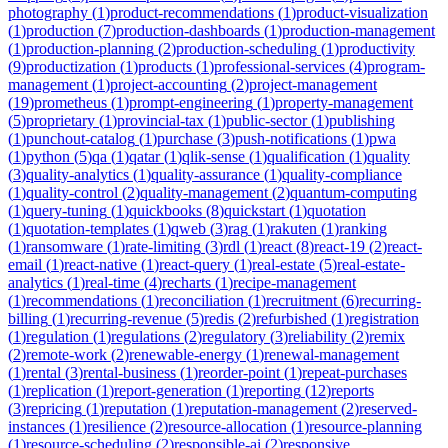
photography
(
1
)
product-recommendations
(
1
)
product-visualization
(
1
)
production
(
7
)
production-dashboards
(
1
)
production-management
(
1
)
production-planning
(
2
)
production-scheduling
(
1
)
productivity
(
9
)
productization
(
1
)
products
(
1
)
professional-services
(
4
)
program-
management
(
1
)
project-accounting
(
2
)
project-management
(
19
)
prometheus
(
1
)
prompt-engineering
(
1
)
property-management
(
5
)
proprietary
(
1
)
provincial-tax
(
1
)
public-sector
(
1
)
publishing
(
1
)
punchout-catalog
(
1
)
purchase
(
3
)
push-notifications
(
1
)
pwa
(
1
)
python
(
5
)
qa
(
1
)
qatar
(
1
)
qlik-sense
(
1
)
qualification
(
1
)
quality
(
3
)
quality-analytics
(
1
)
quality-assurance
(
1
)
quality-compliance
(
1
)
quality-control
(
2
)
quality-management
(
2
)
quantum-computing
(
1
)
query-tuning
(
1
)
quickbooks
(
8
)
quickstart
(
1
)
quotation
(
1
)
quotation-templates
(
1
)
qweb
(
3
)
rag
(
1
)
rakuten
(
1
)
ranking
(
1
)
ransomware
(
1
)
rate-limiting
(
3
)
rdl
(
1
)
react
(
8
)
react-19
(
2
)
react-
email
(
1
)
react-native
(
1
)
react-query
(
1
)
real-estate
(
5
)
real-estate-
analytics
(
1
)
real-time
(
4
)
recharts
(
1
)
recipe-management
(
1
)
recommendations
(
1
)
reconciliation
(
1
)
recruitment
(
6
)
recurring-
billing
(
1
)
recurring-revenue
(
5
)
redis
(
2
)
refurbished
(
1
)
registration
(
1
)
regulation
(
1
)
regulations
(
2
)
regulatory
(
3
)
reliability
(
2
)
remix
(
2
)
remote-work
(
2
)
renewable-energy
(
1
)
renewal-management
(
1
)
rental
(
3
)
rental-business
(
1
)
reorder-point
(
1
)
repeat-purchases
(
1
)
replication
(
1
)
report-generation
(
1
)
reporting
(
12
)
reports
(
3
)
repricing
(
1
)
reputation
(
1
)
reputation-management
(
2
)
reserved-
instances
(
1
)
resilience
(
2
)
resource-allocation
(
1
)
resource-planning
(
1
)
resource-scheduling
(
2
)
responsible-ai
(
2
)
responsive