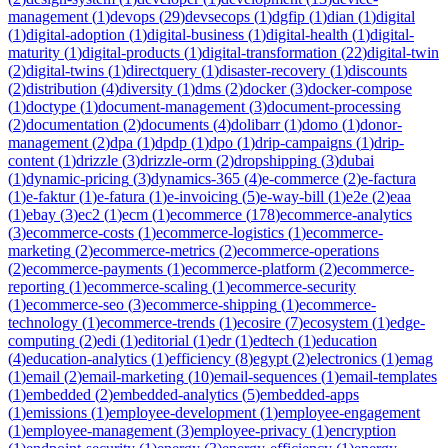
management
(
1
)
devops
(
29
)
devsecops
(
1
)
dgfip
(
1
)
dian
(
1
)
digital
(
1
)
digital-adoption
(
1
)
digital-business
(
1
)
digital-health
(
1
)
digital-
maturity
(
1
)
digital-products
(
1
)
digital-transformation
(
22
)
digital-twin
(
2
)
digital-twins
(
1
)
directquery
(
1
)
disaster-recovery
(
1
)
discounts
(
2
)
distribution
(
4
)
diversity
(
1
)
dms
(
2
)
docker
(
3
)
docker-compose
(
1
)
doctype
(
1
)
document-management
(
3
)
document-processing
(
2
)
documentation
(
2
)
documents
(
4
)
dolibarr
(
1
)
domo
(
1
)
donor-
management
(
2
)
dpa
(
1
)
dpdp
(
1
)
dpo
(
1
)
drip-campaigns
(
1
)
drip-
content
(
1
)
drizzle
(
3
)
drizzle-orm
(
2
)
dropshipping
(
3
)
dubai
(
1
)
dynamic-pricing
(
3
)
dynamics-365
(
4
)
e-commerce
(
2
)
e-factura
(
1
)
e-faktur
(
1
)
e-fatura
(
1
)
e-invoicing
(
5
)
e-way-bill
(
1
)
e2e
(
2
)
eaa
(
1
)
ebay
(
3
)
ec2
(
1
)
ecm
(
1
)
ecommerce
(
178
)
ecommerce-analytics
(
3
)
ecommerce-costs
(
1
)
ecommerce-logistics
(
1
)
ecommerce-
marketing
(
2
)
ecommerce-metrics
(
2
)
ecommerce-operations
(
2
)
ecommerce-payments
(
1
)
ecommerce-platform
(
2
)
ecommerce-
reporting
(
1
)
ecommerce-scaling
(
1
)
ecommerce-security
(
1
)
ecommerce-seo
(
3
)
ecommerce-shipping
(
1
)
ecommerce-
technology
(
1
)
ecommerce-trends
(
1
)
ecosire
(
7
)
ecosystem
(
1
)
edge-
computing
(
2
)
edi
(
1
)
editorial
(
1
)
edr
(
1
)
edtech
(
1
)
education
(
4
)
education-analytics
(
1
)
efficiency
(
8
)
egypt
(
2
)
electronics
(
1
)
emag
(
1
)
email
(
2
)
email-marketing
(
10
)
email-sequences
(
1
)
email-templates
(
1
)
embedded
(
2
)
embedded-analytics
(
5
)
embedded-apps
(
1
)
emissions
(
1
)
employee-development
(
1
)
employee-engagement
(
1
)
employee-management
(
3
)
employee-privacy
(
1
)
encryption