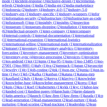
mode
(
1
)
incident-response
(
3
)
inclusive-design
(
1
)
incremental-
refresh
(
2
)
indexing
(
1
)
india
(
5
)
india-gst
(
2
)
india-marketplace
(
1
)
indonesia
(
2
)
industry
(
4
)
industry-4-0
(
17
)
industry-5-0
(
1
)
industry-erp
(
1
)
industry-specific
(
1
)
industry-wrappers
(
1
)
infor
(
1
)
information-security
(
2
)
infrastructure
(
10
)
infrastructure-as-code
(
1
)
infusionsoft
(
1
)
inp
(
1
)
insightly
(
1
)
insights
(
2
)
inspection
(
1
)
instagram
(
1
)
instagram-shopping
(
2
)
installation
(
1
)
integration
(
63
)
intellectual-property
(
1
)
inter-company
(
1
)
intercompany
(
4
)
internal-controls
(
1
)
internal-documentation
(
1
)
international
(
11
)
international-expansion
(
1
)
international-logistics
(
1
)
international-selling
(
2
)
international-trade
(
1
)
internationalization
(
2
)
intranet
(
1
)
inventory
(
33
)
inventory-analytics
(
1
)
inventory-
forecasting
(
1
)
inventory-management
(
5
)
inventory-optimization
(
1
)
inventory-sync
(
4
)
invoice-processing
(
2
)
invoices
(
1
)
invoicing
(
1
)
ios-android
(
1
)
iot
(
11
)
iqms
(
1
)
isa-95
(
1
)
isms
(
1
)
iso-13485
(
1
)
iso-
27001
(
3
)
iso-9001
(
1
)
italy
(
1
)
iva
(
2
)
jamstack
(
1
)
japan
(
2
)
javascript
(
1
)
jewelry
(
1
)
jit
(
1
)
job-costing
(
2
)
jpk
(
1
)
json-rpc
(
2
)
jumia
(
1
)
just-in-
time
(
1
)
jwt
(
1
)
k6
(
2
)
kafka
(
1
)
kanban
(
3
)
katana
(
1
)
katana-mrp
(
1
)
kaufland
(
2
)
kdv
(
1
)
keap
(
2
)
kenya
(
1
)
klaviyo
(
1
)
knowledge
(
1
)
knowledge-base
(
4
)
knowledge-management
(
2
)
korea
(
1
)
kpi
(
3
)
kpis
(
3
)
kra
(
1
)
ksef
(
1
)
kubernetes
(
1
)
kvkk
(
1
)
kyc
(
1
)
labor-law
(
1
)
landed-cost
(
1
)
landing-pages
(
4
)
langchain
(
3
)
large-datasets
(
1
)
latin-america
(
3
)
launch
(
1
)
law-firm
(
1
)
law-firms
(
1
)
lazada
(
1
)
lcp
(
1
)
lead-generation
(
3
)
lead-management
(
2
)
lead-nurture
(
1
)
lead-
nurturing
(
1
)
lead-scoring
(
2
)
lead-tracking
(
1
)
leadership
(
2
)
lean