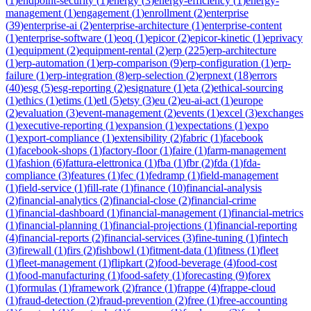
(
1
)
endpoint-security
(
1
)
energy
(
3
)
energy-efficiency
(
1
)
energy-
management
(
1
)
engagement
(
1
)
enrollment
(
2
)
enterprise
(
39
)
enterprise-ai
(
2
)
enterprise-architecture
(
1
)
enterprise-content
(
1
)
enterprise-software
(
1
)
eoq
(
1
)
epicor
(
2
)
epicor-kinetic
(
1
)
eprivacy
(
1
)
equipment
(
2
)
equipment-rental
(
2
)
erp
(
225
)
erp-architecture
(
1
)
erp-automation
(
1
)
erp-comparison
(
9
)
erp-configuration
(
1
)
erp-
failure
(
1
)
erp-integration
(
8
)
erp-selection
(
2
)
erpnext
(
18
)
errors
(
40
)
esg
(
5
)
esg-reporting
(
2
)
esignature
(
1
)
eta
(
2
)
ethical-sourcing
(
1
)
ethics
(
1
)
etims
(
1
)
etl
(
5
)
etsy
(
3
)
eu
(
2
)
eu-ai-act
(
1
)
europe
(
2
)
evaluation
(
3
)
event-management
(
2
)
events
(
1
)
excel
(
3
)
exchanges
(
1
)
executive-reporting
(
1
)
expansion
(
1
)
expectations
(
1
)
expo
(
1
)
export-compliance
(
1
)
extensibility
(
2
)
fabric
(
1
)
facebook
(
1
)
facebook-shops
(
1
)
factory-floor
(
1
)
faire
(
1
)
farm-management
(
1
)
fashion
(
6
)
fattura-elettronica
(
1
)
fba
(
1
)
fbr
(
2
)
fda
(
1
)
fda-
compliance
(
3
)
features
(
1
)
fec
(
1
)
fedramp
(
1
)
field-management
(
1
)
field-service
(
1
)
fill-rate
(
1
)
finance
(
10
)
financial-analysis
(
2
)
financial-analytics
(
2
)
financial-close
(
2
)
financial-crime
(
1
)
financial-dashboard
(
1
)
financial-management
(
1
)
financial-metrics
(
1
)
financial-planning
(
1
)
financial-projections
(
1
)
financial-reporting
(
4
)
financial-reports
(
2
)
financial-services
(
3
)
fine-tuning
(
1
)
fintech
(
3
)
firewall
(
1
)
firs
(
2
)
fishbowl
(
1
)
fitment-data
(
1
)
fitness
(
1
)
fleet
(
1
)
fleet-management
(
1
)
flipkart
(
2
)
food-beverage
(
4
)
food-cost
(
1
)
food-manufacturing
(
1
)
food-safety
(
1
)
forecasting
(
9
)
forex
(
1
)
formulas
(
1
)
framework
(
2
)
france
(
1
)
frappe
(
4
)
frappe-cloud
(
1
)
fraud-detection
(
2
)
fraud-prevention
(
2
)
free
(
1
)
free-accounting