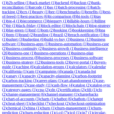
(
1
)
b2b-selling
(
1
)
back-market
(
1
)
backend
(
6
)
backup
(
2
)
bank-
reconciliation
(
1
)
barcode
(
1
)
bas
(
1
)
batch-processing
(
1
)
batch-
tracking
(
2
)
bcrs
(
1
)
beauty
(
1
)
bee
(
1
)
benchmarks
(
1
)
benefits
(
1
)
best-
of-breed
(
1
)
best-practices
(
6
)
bi-comparison
(
8
)
bi-tools
(
1
)
bias
(
1
)
big-4
(
1
)
bigcommerce
(
3
)
bigquery
(
1
)
billable-hours
(
1
)
billing
(
7
)
bir
(
1
)
black-friday
(
1
)
block-editor
(
1
)
blockchain
(
1
)
blog-strategy
(
1
)
blue-green
(
1
)
bmf
(
1
)
bom
(
2
)
booking
(
5
)
bookkeeping
(
9
)
bpa
(
1
)
bpm
(
1
)
brand
(
2
)
branding
(
1
)
brazil
(
2
)
breach-notification
(
1
)
bss
(
1
)
budget
(
3
)
budgeting
(
6
)
build-vs-buy
(
3
)
business
(
13
)
business
software
(
1
)
business-apps
(
1
)
business-automation
(
1
)
business-case
(
2
)
business-continuity
(
2
)
business-growth
(
1
)
business-intelligence
(
26
)
business-one
(
1
)
business-operations
(
1
)
business-plan
(
1
)
business-process
(
8
)
business-processes
(
1
)
business-software
(
1
)
business-strategy
(
12
)
business-tools
(
2
)
buyer-portal
(
1
)
buyers-
guide
(
1
)
caching
(
6
)
calculation-groups
(
1
)
calculators
(
1
)
calendar
(
3
)
california
(
1
)
cam
(
1
)
campaigns
(
4
)
canada
(
1
)
canada-hst
(
1
)
canary
(
1
)
capacity
(
2
)
capacity-planning
(
2
)
carbon-footprint
(
2
)
carbon-tracking
(
3
)
career-plans
(
1
)
cart-abandonment
(
2
)
case-
management
(
2
)
case-study
(
11
)
cash-flow
(
4
)
catalog
(
2
)
catalog-sync
(
1
)
category-pages
(
1
)
ccpa
(
2
)
cdn
(
2
)
certification
(
2
)
cfdi
(
1
)
cfo
(
2
)
change-management
(
6
)
channel-manager
(
1
)
chargebacks
(
1
)
chart-of-accounts
(
3
)
charts
(
1
)
chatbot
(
6
)
chatbots
(
1
)
chatgpt
(
2
)
cheat-sheet
(
1
)
checklist
(
7
)
checkout
(
2
)
checkout-optimization
(
2
)
chemical
(
2
)
china
(
1
)
churn
(
1
)
churn-management
(
1
)
churn-
prediction
(
2
)
churn-reduction
(
1
)
ci-cd
(
7
)
cicd
(
1
)
cin7
(
1
)
circular-