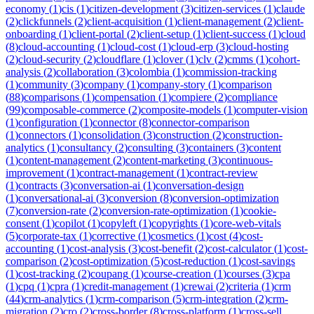
economy
(
1
)
cis
(
1
)
citizen-development
(
3
)
citizen-services
(
1
)
claude
(
2
)
clickfunnels
(
2
)
client-acquisition
(
1
)
client-management
(
2
)
client-
onboarding
(
1
)
client-portal
(
2
)
client-setup
(
1
)
client-success
(
1
)
cloud
(
8
)
cloud-accounting
(
1
)
cloud-cost
(
1
)
cloud-erp
(
3
)
cloud-hosting
(
2
)
cloud-security
(
2
)
cloudflare
(
1
)
clover
(
1
)
clv
(
2
)
cmms
(
1
)
cohort-
analysis
(
2
)
collaboration
(
3
)
colombia
(
1
)
commission-tracking
(
1
)
community
(
3
)
company
(
1
)
company-story
(
1
)
comparison
(
88
)
comparisons
(
1
)
compensation
(
1
)
compiere
(
2
)
compliance
(
99
)
composable-commerce
(
2
)
composite-models
(
1
)
computer-vision
(
1
)
configuration
(
1
)
connector
(
8
)
connector-comparison
(
1
)
connectors
(
1
)
consolidation
(
3
)
construction
(
2
)
construction-
analytics
(
1
)
consultancy
(
2
)
consulting
(
3
)
containers
(
3
)
content
(
1
)
content-management
(
2
)
content-marketing
(
3
)
continuous-
improvement
(
1
)
contract-management
(
1
)
contract-review
(
1
)
contracts
(
3
)
conversation-ai
(
1
)
conversation-design
(
1
)
conversational-ai
(
3
)
conversion
(
8
)
conversion-optimization
(
7
)
conversion-rate
(
2
)
conversion-rate-optimization
(
1
)
cookie-
consent
(
1
)
copilot
(
1
)
copyleft
(
1
)
copyrights
(
1
)
core-web-vitals
(
5
)
corporate-tax
(
1
)
corrective
(
1
)
cosmetics
(
1
)
cost
(
4
)
cost-
accounting
(
1
)
cost-analysis
(
3
)
cost-benefit
(
2
)
cost-calculator
(
1
)
cost-
comparison
(
2
)
cost-optimization
(
5
)
cost-reduction
(
1
)
cost-savings
(
1
)
cost-tracking
(
2
)
coupang
(
1
)
course-creation
(
1
)
courses
(
3
)
cpa
(
1
)
cpq
(
1
)
cpra
(
1
)
credit-management
(
1
)
crewai
(
2
)
criteria
(
1
)
crm
(
44
)
crm-analytics
(
1
)
crm-comparison
(
5
)
crm-integration
(
2
)
crm-
migration
(
2
)
cro
(
2
)
cross-border
(
8
)
cross-platform
(
1
)
cross-sell