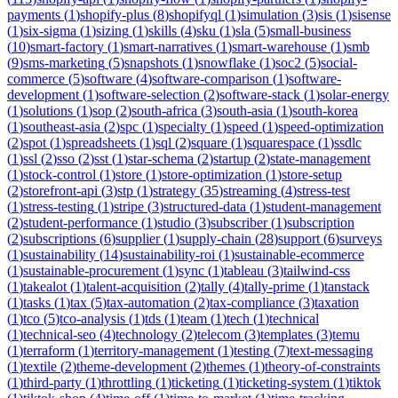
payments
(
1
)
shopify-plus
(
8
)
shopifyql
(
1
)
simulation
(
3
)
sis
(
1
)
sisense
(
1
)
six-sigma
(
1
)
sizing
(
1
)
skills
(
4
)
sku
(
1
)
sla
(
5
)
small-business
(
10
)
smart-factory
(
1
)
smart-narratives
(
1
)
smart-warehouse
(
1
)
smb
(
9
)
sms-marketing
(
5
)
snapshots
(
1
)
snowflake
(
1
)
soc2
(
5
)
social-
commerce
(
5
)
software
(
4
)
software-comparison
(
1
)
software-
development
(
1
)
software-selection
(
2
)
software-stack
(
1
)
solar-energy
(
1
)
solutions
(
1
)
sop
(
2
)
south-africa
(
3
)
south-asia
(
1
)
south-korea
(
1
)
southeast-asia
(
2
)
spc
(
1
)
specialty
(
1
)
speed
(
1
)
speed-optimization
(
2
)
spot
(
1
)
spreadsheets
(
1
)
sql
(
2
)
square
(
1
)
squarespace
(
1
)
ssdlc
(
1
)
ssl
(
2
)
sso
(
2
)
sst
(
1
)
star-schema
(
2
)
startup
(
2
)
state-management
(
1
)
stock-control
(
1
)
store
(
1
)
store-optimization
(
1
)
store-setup
(
2
)
storefront-api
(
3
)
stp
(
1
)
strategy
(
35
)
streaming
(
4
)
stress-test
(
1
)
stress-testing
(
1
)
stripe
(
3
)
structured-data
(
1
)
student-management
(
2
)
student-performance
(
1
)
studio
(
3
)
subscriber
(
1
)
subscription
(
2
)
subscriptions
(
6
)
supplier
(
1
)
supply-chain
(
28
)
support
(
6
)
surveys
(
1
)
sustainability
(
14
)
sustainability-roi
(
1
)
sustainable-ecommerce
(
1
)
sustainable-procurement
(
1
)
sync
(
1
)
tableau
(
3
)
tailwind-css
(
1
)
takealot
(
1
)
talent-acquisition
(
2
)
tally
(
4
)
tally-prime
(
1
)
tanstack
(
1
)
tasks
(
1
)
tax
(
5
)
tax-automation
(
2
)
tax-compliance
(
3
)
taxation
(
1
)
tco
(
5
)
tco-analysis
(
1
)
tds
(
1
)
team
(
1
)
tech
(
1
)
technical
(
1
)
technical-seo
(
4
)
technology
(
2
)
telecom
(
3
)
templates
(
3
)
temu
(
1
)
terraform
(
1
)
territory-management
(
1
)
testing
(
7
)
text-messaging
(
1
)
textile
(
2
)
theme-development
(
2
)
themes
(
1
)
theory-of-constraints
(
1
)
third-party
(
1
)
throttling
(
1
)
ticketing
(
1
)
ticketing-system
(
1
)
tiktok