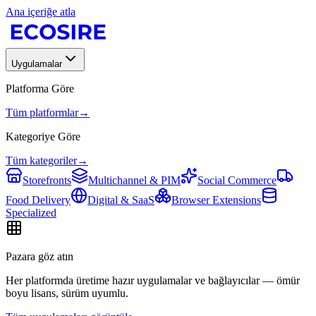
Ana içeriğe atla
Uygulamalar
Platforma Göre
Tüm platformlar
→
Kategoriye Göre
Tüm kategoriler
→
Storefronts
Multichannel & PIM
Social Commerce
Food Delivery
Digital & SaaS
Browser Extensions
Specialized
Pazara göz atın
Her platformda üretime hazır uygulamalar ve bağlayıcılar — ömür
boyu lisans, sürüm uyumlu.