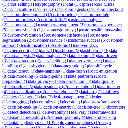
(
1
)
cross-selling
(
1
)
cryptography
(
1
)
csat
(
1
)
cspm
(
1
)
csrd
(
3
)
css
(
2
)
csv
(
1
)
culture
(
1
)
currency
(
1
)
custom-agents
(
1
)
custom-checkout
(
1
)
custom-development
(
1
)
custom-fields
(
1
)
custom-module
(
1
)
custom-orders
(
2
)
custom-skills
(
2
)
customer-analytics
(
2
)
customer-data
(
1
)
customer-engagement
(
3
)
customer-experience
(
5
)
customer-health
(
1
)
customer-journey
(
1
)
customer-lifetime-value
(
3
)
customer-retention
(
5
)
customer-satisfaction
(
1
)
customer-
segmentation
(
2
)
customer-service
(
7
)
customer-success
(
5
)
customer-
support
(
7
)
customization
(
5
)
customs
(
1
)
cutover
(
2
)
cx
(
1
)
cybersecurity
(
14
)
daraz
(
1
)
dashboard
(
2
)
dashboards
(
16
)
data
(
5
)
data-analysis
(
3
)
data-analytics
(
3
)
data-cleanup
(
2
)
data-driven
(
3
)
data-extraction
(
2
)
data-fetching
(
1
)
data-governance
(
1
)
data-
handling
(
1
)
data-hygiene
(
1
)
data-integration
(
2
)
data-lifecycle
(
1
)
data-literacy
(
1
)
data-mapping
(
1
)
data-mesh
(
1
)
data-migration
(
8
)
data-modeling
(
5
)
data-pipeline
(
1
)
data-platform
(
2
)
data-
preparation
(
1
)
data-privacy
(
4
)
data-protection
(
14
)
data-quality
(
4
)
data-refresh
(
2
)
data-residency
(
2
)
data-retention
(
1
)
data-transfer
(
4
)
data-visualization
(
5
)
data-warehouse
(
2
)
database
(
7
)
dataflows
(
1
)
datev
(
1
)
dawn
(
1
)
dax
(
7
)
deal-management
(
1
)
dealer
(
1
)
debugging
(
1
)
decentralized
(
1
)
decision
(
1
)
decision-framework
(
1
)
decision-making
(
1
)
decision-matrix
(
1
)
decision-tree
(
1
)
decorators
(
1
)
defect-detection
(
1
)
deliverability
(
1
)
delivery
(
1
)
delmiaworks
(
1
)
demand-forecasting
(
3
)
demand-planning
(
4
)
demand-sensing
(
1
)
dental
(
1
)
deployment
(
10
)
deployment-pipelines
(
1
)
design
(
2
)
design-system
(
1
)
developer
(
1
)
development
(
13
)
device-