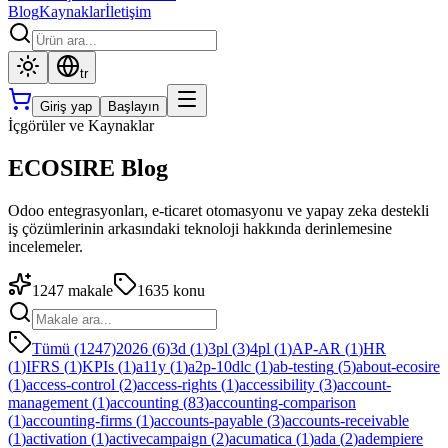
Blog
Kaynaklar
İletişim
tr
Giriş yap
Başlayın
İçgörüler ve Kaynaklar
ECOSIRE Blog
Odoo entegrasyonları, e-ticaret otomasyonu ve yapay zeka destekli
iş çözümlerinin arkasındaki teknoloji hakkında derinlemesine
incelemeler.
1247
makale
1635
konu
Tümü (1247)
2026
(
6
)
3d
(
1
)
3pl
(
3
)
4pl
(
1
)
AP-AR
(
1
)
HR
(
1
)
IFRS
(
1
)
KPIs
(
1
)
a11y
(
1
)
a2p-10dlc
(
1
)
ab-testing
(
5
)
about-ecosire
(
1
)
access-control
(
2
)
access-rights
(
1
)
accessibility
(
3
)
account-
management
(
1
)
accounting
(
83
)
accounting-comparison
(
1
)
accounting-firms
(
1
)
accounts-payable
(
3
)
accounts-receivable
(
1
)
activation
(
1
)
activecampaign
(
2
)
acumatica
(
1
)
ada
(
2
)
adempiere