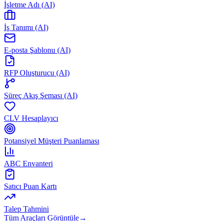
İşletme Adı (AI)
İş Tanımı (AI)
E-posta Şablonu (AI)
RFP Oluşturucu (AI)
Süreç Akış Şeması (AI)
CLV Hesaplayıcı
Potansiyel Müşteri Puanlaması
ABC Envanteri
Satıcı Puan Kartı
Talep Tahmini
Tüm Araçları Görüntüle
→