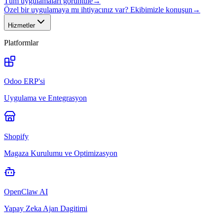
Tüm uygulamaları görüntüle
→
Özel bir uygulamaya mı ihtiyacınız var? Ekibimizle konuşun
→
Hizmetler
Platformlar
Odoo ERP'si
Uygulama ve Entegrasyon
Shopify
Magaza Kurulumu ve Optimizasyon
OpenClaw AI
Yapay Zeka Ajan Dagitimi