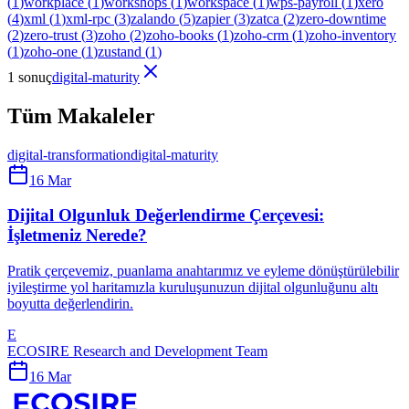
(
1
)
workplace
(
1
)
workshops
(
1
)
workspace
(
1
)
wps-payroll
(
1
)
xero
(
4
)
xml
(
1
)
xml-rpc
(
3
)
zalando
(
5
)
zapier
(
3
)
zatca
(
2
)
zero-downtime
(
2
)
zero-trust
(
3
)
zoho
(
2
)
zoho-books
(
1
)
zoho-crm
(
1
)
zoho-inventory
(
1
)
zoho-one
(
1
)
zustand
(
1
)
1 sonuç
digital-maturity
Tüm Makaleler
digital-transformation
digital-maturity
16 Mar
Dijital Olgunluk Değerlendirme Çerçevesi:
İşletmeniz Nerede?
Pratik çerçevemiz, puanlama anahtarımız ve eyleme dönüştürülebilir
iyileştirme yol haritamızla kuruluşunuzun dijital olgunluğunu altı
boyutta değerlendirin.
E
ECOSIRE Research and Development Team
16 Mar