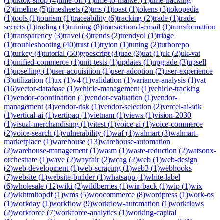
(
1
)
tiktok-shop
(
4
)
time-off
(
1
)
time-to-market
(
1
)
time-tracking
(
2
)
timeline
(
5
)
timesheets
(
2
)
tms
(
1
)
toast
(
1
)
tokens
(
3
)
tokopedia
(
1
)
tools
(
1
)
tourism
(
1
)
traceability
(
6
)
tracking
(
2
)
trade
(
1
)
trade-
secrets
(
1
)
trading
(
1
)
training
(
8
)
transactional-email
(
1
)
transformation
(
1
)
transparency
(
3
)
travel
(
3
)
trends
(
2
)
trendyol
(
1
)
triage
(
1
)
troubleshooting
(
40
)
trust
(
1
)
tryton
(
1
)
tuning
(
2
)
turborepo
(
1
)
turkey
(
4
)
tutorial
(
50
)
typescript
(
4
)
uae
(
3
)
uat
(
1
)
uk
(
2
)
uk-vat
(
1
)
unified-commerce
(
1
)
unit-tests
(
1
)
updates
(
1
)
upgrade
(
3
)
upsell
(
1
)
upselling
(
1
)
user-acquisition
(
1
)
user-adoption
(
2
)
user-experience
(
3
)
utilization
(
1
)
ux
(
1
)
v4
(
1
)
validation
(
1
)
variance-analysis
(
1
)
vat
(
16
)
vector-database
(
1
)
vehicle-management
(
1
)
vehicle-tracking
(
1
)
vendor-coordination
(
1
)
vendor-evaluation
(
1
)
vendor-
management
(
4
)
vendor-risk
(
1
)
vendor-selection
(
2
)
vercel-ai-sdk
(
1
)
vertical-ai
(
1
)
vertipaq
(
1
)
vietnam
(
1
)
views
(
1
)
vision-2030
(
1
)
visual-merchandising
(
1
)
vitest
(
1
)
voice-ai
(
1
)
voice-commerce
(
2
)
voice-search
(
1
)
vulnerability
(
1
)
waf
(
1
)
walmart
(
3
)
walmart-
marketplace
(
1
)
warehouse
(
13
)
warehouse-automation
(
2
)
warehouse-management
(
1
)
wasm
(
1
)
waste-reduction
(
2
)
watsonx-
orchestrate
(
1
)
wave
(
2
)
wayfair
(
2
)
wcag
(
2
)
web
(
1
)
web-design
(
2
)
web-development
(
1
)
web-scraping
(
1
)
web3
(
1
)
webhooks
(
7
)
website
(
1
)
website-builder
(
1
)
whatsapp
(
1
)
white-label
(
6
)
wholesale
(
12
)
wiki
(
2
)
wildberries
(
1
)
win-back
(
1
)
wip
(
1
)
wix
(
2
)
wkhtmltopdf
(
1
)
wms
(
5
)
woocommerce
(
8
)
wordpress
(
1
)
work-os
(
1
)
workday
(
1
)
workflow
(
9
)
workflow-automation
(
1
)
workflows
(
2
)
workforce
(
7
)
workforce-analytics
(
1
)
working-capital