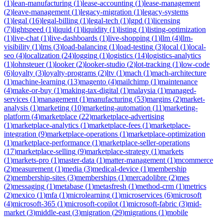
(
1
)
lean-manufacturing
(
1
)
lease-accounting
(
1
)
lease-management
(
2
)
leave-management
(
1
)
legacy-migration
(
1
)
legacy-systems
(
1
)
legal
(
16
)
legal-billing
(
1
)
legal-tech
(
1
)
lgpd
(
1
)
licensing
(
7
)
lightspeed
(
1
)
liquid
(
1
)
liquidity
(
1
)
listing
(
1
)
listing-optimization
(
1
)
live-chat
(
1
)
live-dashboards
(
1
)
live-shopping
(
1
)
llm
(
4
)
llm-
visibility
(
1
)
lms
(
3
)
load-balancing
(
1
)
load-testing
(
3
)
local
(
1
)
local-
seo
(
4
)
localization
(
24
)
logging
(
1
)
logistics
(
14
)
logistics-analytics
(
1
)
lohnsteuer
(
1
)
looker
(
2
)
looker-studio
(
2
)
lot-tracking
(
1
)
low-code
(
6
)
loyalty
(
3
)
loyalty-programs
(
2
)
ltv
(
1
)
mach
(
1
)
mach-architecture
(
1
)
machine-learning
(
13
)
magento
(
4
)
mailchimp
(
1
)
maintenance
(
4
)
make-or-buy
(
1
)
making-tax-digital
(
1
)
malaysia
(
1
)
managed-
services
(
1
)
management
(
1
)
manufacturing
(
53
)
margins
(
2
)
market-
analysis
(
1
)
marketing
(
10
)
marketing-automation
(
11
)
marketing-
platform
(
4
)
marketplace
(
22
)
marketplace-advertising
(
1
)
marketplace-analytics
(
1
)
marketplace-fees
(
1
)
marketplace-
integration
(
9
)
marketplace-operations
(
1
)
marketplace-optimization
(
1
)
marketplace-performance
(
1
)
marketplace-seller-operations
(
17
)
marketplace-selling
(
9
)
marketplace-strategy
(
1
)
markets
(
1
)
markets-pro
(
1
)
master-data
(
1
)
matter-management
(
1
)
mcommerce
(
2
)
measurement
(
1
)
media
(
3
)
medical-device
(
1
)
membership
(
2
)
membership-sites
(
3
)
memberships
(
1
)
mercadolibre
(
2
)
mes
(
2
)
messaging
(
1
)
metabase
(
1
)
metasfresh
(
1
)
method-crm
(
1
)
metrics
(
2
)
mexico
(
1
)
mfa
(
1
)
microlearning
(
1
)
microservices
(
6
)
microsoft
(
4
)
microsoft-365
(
1
)
microsoft-copilot
(
1
)
microsoft-fabric
(
3
)
mid-
market
(
3
)
middle-east
(
3
)
migration
(
29
)
migrations
(
1
)
mobile