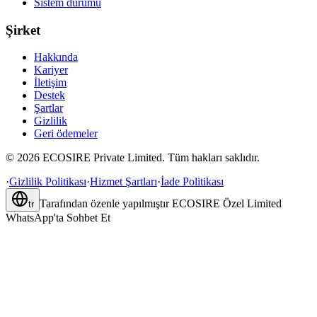
Sistem durumu
Şirket
Hakkında
Kariyer
İletişim
Destek
Şartlar
Gizlilik
Geri ödemeler
©
2026
ECOSIRE Private Limited. Tüm hakları saklıdır.
·
Gizlilik Politikası
·
Hizmet Şartları
·
İade Politikası
Tarafından özenle yapılmıştır
ECOSIRE Özel Limited
tr
WhatsApp'ta Sohbet Et