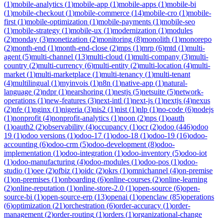
(
1
)
mobile-analytics
(
1
)
mobile-app
(
1
)
mobile-apps
(
1
)
mobile-bi
(
1
)
mobile-checkout
(
1
)
mobile-commerce
(
14
)
mobile-cro
(
1
)
mobile-
first
(
1
)
mobile-optimization
(
1
)
mobile-payments
(
1
)
mobile-seo
(
1
)
mobile-strategy
(
1
)
mobile-ux
(
1
)
modernization
(
1
)
modules
(
2
)
monday
(
3
)
monetization
(
2
)
monitoring
(
8
)
monolith
(
1
)
monorepo
(
2
)
month-end
(
1
)
month-end-close
(
2
)
mps
(
1
)
mrp
(
6
)
mtd
(
1
)
multi-
agent
(
5
)
multi-channel
(
13
)
multi-cloud
(
1
)
multi-company
(
3
)
multi-
country
(
2
)
multi-currency
(
6
)
multi-entity
(
2
)
multi-location
(
4
)
multi-
market
(
1
)
multi-marketplace
(
1
)
multi-tenancy
(
1
)
multi-tenant
(
4
)
multilingual
(
1
)
myinvois
(
1
)
n8n
(
1
)
native-app
(
1
)
natural-
language
(
2
)
ndpr
(
1
)
nearshoring
(
1
)
nestjs
(
5
)
netsuite
(
5
)
network-
operations
(
1
)
new-features
(
3
)
next-intl
(
1
)
next-js
(
1
)
nextjs
(
4
)
nexus
(
2
)
nfe
(
1
)
nginx
(
1
)
nigeria
(
3
)
nis2
(
1
)
nist
(
1
)
nlp
(
1
)
no-code
(
6
)
nodejs
(
1
)
nonprofit
(
4
)
nonprofit-analytics
(
1
)
noon
(
2
)
nps
(
1
)
oauth
(
1
)
oauth2
(
2
)
observability
(
4
)
occupancy
(
1
)
ocr
(
2
)
odoo
(
446
)
odoo
19
(
1
)
odoo versions
(
1
)
odoo-17
(
1
)
odoo-18
(
1
)
odoo-19
(
16
)
odoo-
accounting
(
6
)
odoo-crm
(
5
)
odoo-development
(
8
)
odoo-
implementation
(
1
)
odoo-integration
(
1
)
odoo-inventory
(
5
)
odoo-iot
(
1
)
odoo-manufacturing
(
4
)
odoo-modules
(
1
)
odoo-pos
(
1
)
odoo-
studio
(
1
)
oee
(
2
)
ofbiz
(
1
)
oidc
(
2
)
okrs
(
1
)
omnichannel
(
4
)
on-premise
(
1
)
on-premises
(
1
)
onboarding
(
6
)
online-courses
(
2
)
online-learning
(
2
)
online-reputation
(
1
)
online-store-2.0
(
1
)
open-source
(
6
)
open-
source-bi
(
1
)
open-source-erp
(
13
)
openai
(
1
)
openclaw
(
85
)
operations
(
6
)
optimization
(
21
)
orchestration
(
6
)
order-accuracy
(
1
)
order-
management
(
2
)
order-routing
(
1
)
orders
(
1
)
organizational-change