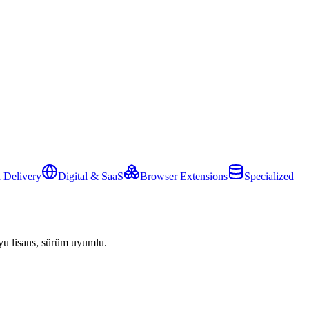
 Delivery
Digital & SaaS
Browser Extensions
Specialized
yu lisans, sürüm uyumlu.