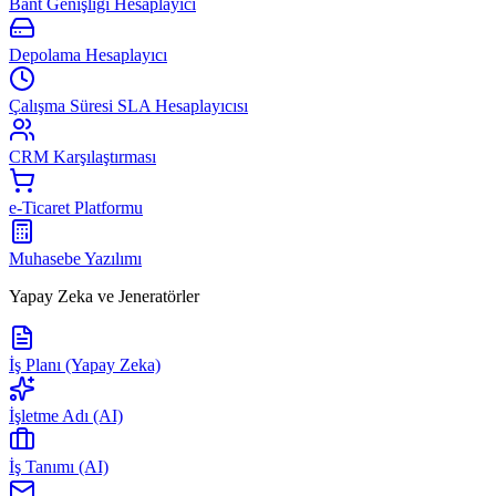
Bant Genişliği Hesaplayıcı
Depolama Hesaplayıcı
Çalışma Süresi SLA Hesaplayıcısı
CRM Karşılaştırması
e-Ticaret Platformu
Muhasebe Yazılımı
Yapay Zeka ve Jeneratörler
İş Planı (Yapay Zeka)
İşletme Adı (AI)
İş Tanımı (AI)