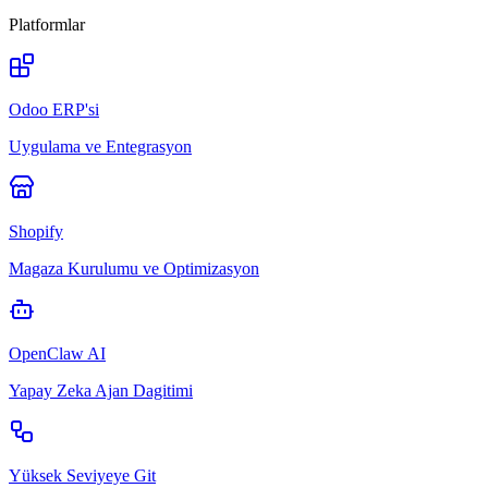
Platformlar
Odoo ERP'si
Uygulama ve Entegrasyon
Shopify
Magaza Kurulumu ve Optimizasyon
OpenClaw AI
Yapay Zeka Ajan Dagitimi
Yüksek Seviyeye Git