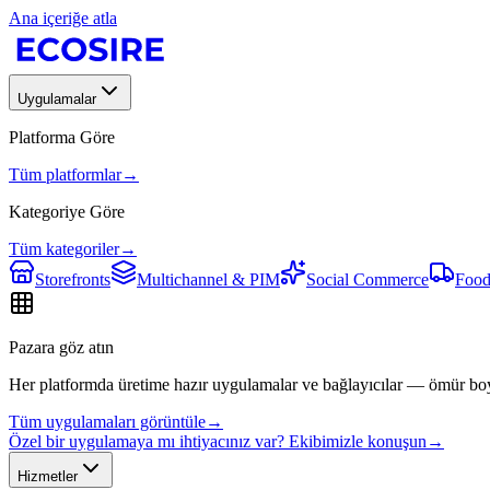
Ana içeriğe atla
Uygulamalar
Platforma Göre
Tüm platformlar
→
Kategoriye Göre
Tüm kategoriler
→
Storefronts
Multichannel & PIM
Social Commerce
Food
Pazara göz atın
Her platformda üretime hazır uygulamalar ve bağlayıcılar — ömür bo
Tüm uygulamaları görüntüle
→
Özel bir uygulamaya mı ihtiyacınız var? Ekibimizle konuşun
→
Hizmetler