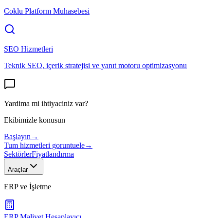
Coklu Platform Muhasebesi
SEO Hizmetleri
Teknik SEO, içerik stratejisi ve yanıt motoru optimizasyonu
Yardima mi ihtiyaciniz var?
Ekibimizle konusun
Başlayın
→
Tum hizmetleri goruntuele
→
Sektörler
Fiyatlandırma
Araçlar
ERP ve İşletme
ERP Maliyet Hesaplayıcı