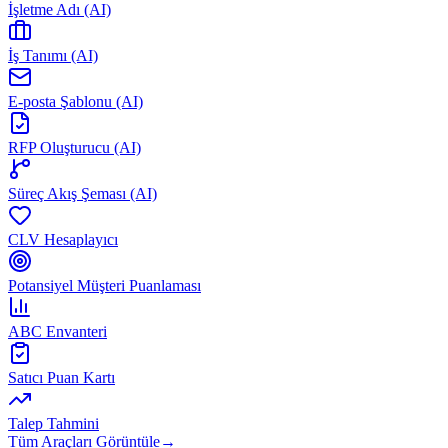
İşletme Adı (AI)
İş Tanımı (AI)
E-posta Şablonu (AI)
RFP Oluşturucu (AI)
Süreç Akış Şeması (AI)
CLV Hesaplayıcı
Potansiyel Müşteri Puanlaması
ABC Envanteri
Satıcı Puan Kartı
Talep Tahmini
Tüm Araçları Görüntüle
→