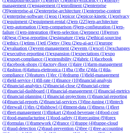
(
1
)
endpoint-security
(
1
)
energy
(
3
)
energy-efficiency
(
1
)
energy-
management
(
1
)
engagement
(
1
)
enrollment
(
2
)
enterprise
(
39
)
enterprise-ai
(
2
)
enterprise-architecture
(
1
)
enterprise-content
(
1
)
enterprise-software
(
1
)
eoq
(
1
)
epicor
(
2
)
epicor-kinetic
(
1
)
eprivacy
(
1
)
equipment
(
2
)
equipment-rental
(
2
)
erp
(
225
)
erp-architecture
(
1
)
erp-automation
(
1
)
erp-comparison
(
9
)
erp-configuration
(
1
)
erp-
failure
(
1
)
erp-integration
(
8
)
erp-selection
(
2
)
erpnext
(
18
)
errors
(
40
)
esg
(
5
)
esg-reporting
(
2
)
esignature
(
1
)
eta
(
2
)
ethical-sourcing
(
1
)
ethics
(
1
)
etims
(
1
)
etl
(
5
)
etsy
(
3
)
eu
(
2
)
eu-ai-act
(
1
)
europe
(
2
)
evaluation
(
3
)
event-management
(
2
)
events
(
1
)
excel
(
3
)
exchanges
(
1
)
executive-reporting
(
1
)
expansion
(
1
)
expectations
(
1
)
expo
(
1
)
export-compliance
(
1
)
extensibility
(
2
)
fabric
(
1
)
facebook
(
1
)
facebook-shops
(
1
)
factory-floor
(
1
)
faire
(
1
)
farm-management
(
1
)
fashion
(
6
)
fattura-elettronica
(
1
)
fba
(
1
)
fbr
(
2
)
fda
(
1
)
fda-
compliance
(
3
)
features
(
1
)
fec
(
1
)
fedramp
(
1
)
field-management
(
1
)
field-service
(
1
)
fill-rate
(
1
)
finance
(
10
)
financial-analysis
(
2
)
financial-analytics
(
2
)
financial-close
(
2
)
financial-crime
(
1
)
financial-dashboard
(
1
)
financial-management
(
1
)
financial-metrics
(
1
)
financial-planning
(
1
)
financial-projections
(
1
)
financial-reporting
(
4
)
financial-reports
(
2
)
financial-services
(
3
)
fine-tuning
(
1
)
fintech
(
3
)
firewall
(
1
)
firs
(
2
)
fishbowl
(
1
)
fitment-data
(
1
)
fitness
(
1
)
fleet
(
1
)
fleet-management
(
1
)
flipkart
(
2
)
food-beverage
(
4
)
food-cost
(
1
)
food-manufacturing
(
1
)
food-safety
(
1
)
forecasting
(
9
)
forex
(
1
)
formulas
(
1
)
framework
(
2
)
france
(
1
)
frappe
(
4
)
frappe-cloud
(
1
)
fraud-detection
(
2
)
fraud-prevention
(
2
)
free
(
1
)
free-accounting