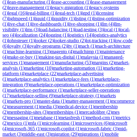
(
1
)
lean-manufacturing
(
1
)
lease-accounting
(
1
)
lease-management
(
2
)
leave-management
(
1
)
legacy-migration
(
1
)
legacy-systems
(
1
)
legal
(
16
)
legal-billing
(
1
)
legal-tech
(
1
)
lgpd
(
1
)
licensing
(
7
)
lightspeed
(
1
)
liquid
(
1
)
liquidity
(
1
)
listing
(
1
)
listing-optimization
(
1
)
live-chat
(
1
)
live-dashboards
(
1
)
live-shopping
(
1
)
llm
(
4
)
llm-
visibility
(
1
)
lms
(
3
)
load-balancing
(
1
)
load-testing
(
3
)
local
(
1
)
local-
seo
(
4
)
localization
(
24
)
logging
(
1
)
logistics
(
14
)
logistics-analytics
(
1
)
lohnsteuer
(
1
)
looker
(
2
)
looker-studio
(
2
)
lot-tracking
(
1
)
low-code
(
6
)
loyalty
(
3
)
loyalty-programs
(
2
)
ltv
(
1
)
mach
(
1
)
mach-architecture
(
1
)
machine-learning
(
13
)
magento
(
4
)
mailchimp
(
1
)
maintenance
(
4
)
make-or-buy
(
1
)
making-tax-digital
(
1
)
malaysia
(
1
)
managed-
services
(
1
)
management
(
1
)
manufacturing
(
53
)
margins
(
2
)
market-
analysis
(
1
)
marketing
(
10
)
marketing-automation
(
11
)
marketing-
platform
(
4
)
marketplace
(
22
)
marketplace-advertising
(
1
)
marketplace-analytics
(
1
)
marketplace-fees
(
1
)
marketplace-
integration
(
9
)
marketplace-operations
(
1
)
marketplace-optimization
(
1
)
marketplace-performance
(
1
)
marketplace-seller-operations
(
17
)
marketplace-selling
(
9
)
marketplace-strategy
(
1
)
markets
(
1
)
markets-pro
(
1
)
master-data
(
1
)
matter-management
(
1
)
mcommerce
(
2
)
measurement
(
1
)
media
(
3
)
medical-device
(
1
)
membership
(
2
)
membership-sites
(
3
)
memberships
(
1
)
mercadolibre
(
2
)
mes
(
2
)
messaging
(
1
)
metabase
(
1
)
metasfresh
(
1
)
method-crm
(
1
)
metrics
(
2
)
mexico
(
1
)
mfa
(
1
)
microlearning
(
1
)
microservices
(
6
)
microsoft
(
4
)
microsoft-365
(
1
)
microsoft-copilot
(
1
)
microsoft-fabric
(
3
)
mid-
market
(
3
)
middle-east
(
3
)
migration
(
29
)
migrations
(
1
)
mobile