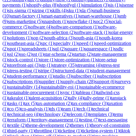
payments
(
1
)
shopify-plus
(
8
)
shopifyql
(
1
)
simulation
(
3
)
sis
(
1
)
sisense
(
1
)
six-sigma
(
1
)
sizing
(
1
)
skills
(
4
)
sku
(
1
)
sla
(
5
)
small-business
(
10
)
smart-factory
(
1
)
smart-narratives
(
1
)
smart-warehouse
(
1
)
smb
(
9
)
sms-marketing
(
5
)
snapshots
(
1
)
snowflake
(
1
)
soc2
(
5
)
social-
commerce
(
5
)
software
(
4
)
software-comparison
(
1
)
software-
development
(
1
)
software-selection
(
2
)
software-stack
(
1
)
solar-energy
(
1
)
solutions
(
1
)
sop
(
2
)
south-africa
(
3
)
south-asia
(
1
)
south-korea
(
1
)
southeast-asia
(
2
)
spc
(
1
)
specialty
(
1
)
speed
(
1
)
speed-optimization
(
2
)
spot
(
1
)
spreadsheets
(
1
)
sql
(
2
)
square
(
1
)
squarespace
(
1
)
ssdlc
(
1
)
ssl
(
2
)
sso
(
2
)
sst
(
1
)
star-schema
(
2
)
startup
(
2
)
state-management
(
1
)
stock-control
(
1
)
store
(
1
)
store-optimization
(
1
)
store-setup
(
2
)
storefront-api
(
3
)
stp
(
1
)
strategy
(
35
)
streaming
(
4
)
stress-test
(
1
)
stress-testing
(
1
)
stripe
(
3
)
structured-data
(
1
)
student-management
(
2
)
student-performance
(
1
)
studio
(
3
)
subscriber
(
1
)
subscription
(
2
)
subscriptions
(
6
)
supplier
(
1
)
supply-chain
(
28
)
support
(
6
)
surveys
(
1
)
sustainability
(
14
)
sustainability-roi
(
1
)
sustainable-ecommerce
(
1
)
sustainable-procurement
(
1
)
sync
(
1
)
tableau
(
3
)
tailwind-css
(
1
)
takealot
(
1
)
talent-acquisition
(
2
)
tally
(
4
)
tally-prime
(
1
)
tanstack
(
1
)
tasks
(
1
)
tax
(
5
)
tax-automation
(
2
)
tax-compliance
(
3
)
taxation
(
1
)
tco
(
5
)
tco-analysis
(
1
)
tds
(
1
)
team
(
1
)
tech
(
1
)
technical
(
1
)
technical-seo
(
4
)
technology
(
2
)
telecom
(
3
)
templates
(
3
)
temu
(
1
)
terraform
(
1
)
territory-management
(
1
)
testing
(
7
)
text-messaging
(
1
)
textile
(
2
)
theme-development
(
2
)
themes
(
1
)
theory-of-constraints
(
1
)
third-party
(
1
)
throttling
(
1
)
ticketing
(
1
)
ticketing-system
(
1
)
tiktok