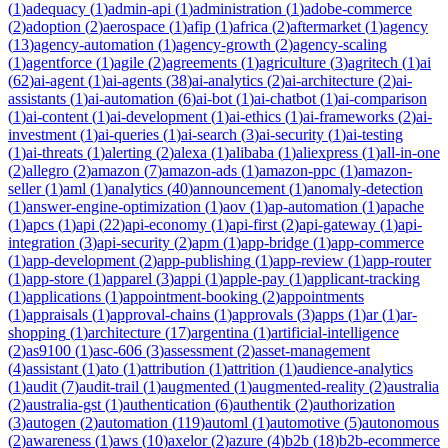
(
1
)
adequacy
(
1
)
admin-api
(
1
)
administration
(
1
)
adobe-commerce
(
2
)
adoption
(
2
)
aerospace
(
1
)
afip
(
1
)
africa
(
2
)
aftermarket
(
1
)
agency
(
13
)
agency-automation
(
1
)
agency-growth
(
2
)
agency-scaling
(
1
)
agentforce
(
1
)
agile
(
2
)
agreements
(
1
)
agriculture
(
3
)
agritech
(
1
)
ai
(
62
)
ai-agent
(
1
)
ai-agents
(
38
)
ai-analytics
(
2
)
ai-architecture
(
2
)
ai-
assistants
(
1
)
ai-automation
(
6
)
ai-bot
(
1
)
ai-chatbot
(
1
)
ai-comparison
(
1
)
ai-content
(
1
)
ai-development
(
1
)
ai-ethics
(
1
)
ai-frameworks
(
2
)
ai-
investment
(
1
)
ai-queries
(
1
)
ai-search
(
3
)
ai-security
(
1
)
ai-testing
(
1
)
ai-threats
(
1
)
alerting
(
2
)
alexa
(
1
)
alibaba
(
1
)
aliexpress
(
1
)
all-in-one
(
2
)
allegro
(
2
)
amazon
(
7
)
amazon-ads
(
1
)
amazon-ppc
(
1
)
amazon-
seller
(
1
)
aml
(
1
)
analytics
(
40
)
announcement
(
1
)
anomaly-detection
(
1
)
answer-engine-optimization
(
1
)
aov
(
1
)
ap-automation
(
1
)
apache
(
1
)
apcs
(
1
)
api
(
22
)
api-economy
(
1
)
api-first
(
2
)
api-gateway
(
1
)
api-
integration
(
3
)
api-security
(
2
)
apm
(
1
)
app-bridge
(
1
)
app-commerce
(
1
)
app-development
(
2
)
app-publishing
(
1
)
app-review
(
1
)
app-router
(
1
)
app-store
(
1
)
apparel
(
3
)
appi
(
1
)
apple-pay
(
1
)
applicant-tracking
(
1
)
applications
(
1
)
appointment-booking
(
2
)
appointments
(
1
)
appraisals
(
1
)
approval-chains
(
1
)
approvals
(
3
)
apps
(
1
)
ar
(
1
)
ar-
shopping
(
1
)
architecture
(
17
)
argentina
(
1
)
artificial-intelligence
(
2
)
as9100
(
1
)
asc-606
(
3
)
assessment
(
2
)
asset-management
(
4
)
assistant
(
1
)
ato
(
1
)
attribution
(
1
)
attrition
(
1
)
audience-analytics
(
1
)
audit
(
7
)
audit-trail
(
1
)
augmented
(
1
)
augmented-reality
(
2
)
australia
(
2
)
australia-gst
(
1
)
authentication
(
6
)
authentik
(
2
)
authorization
(
3
)
autogen
(
2
)
automation
(
119
)
automl
(
1
)
automotive
(
5
)
autonomous
(
2
)
awareness
(
1
)
aws
(
10
)
axelor
(
2
)
azure
(
4
)
b2b
(
18
)
b2b-ecommerce