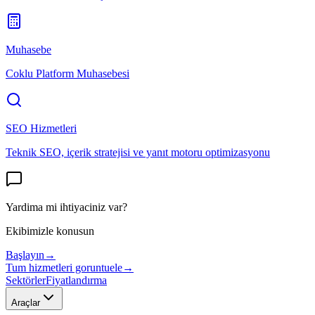
Muhasebe
Coklu Platform Muhasebesi
SEO Hizmetleri
Teknik SEO, içerik stratejisi ve yanıt motoru optimizasyonu
Yardima mi ihtiyaciniz var?
Ekibimizle konusun
Başlayın
→
Tum hizmetleri goruntuele
→
Sektörler
Fiyatlandırma
Araçlar