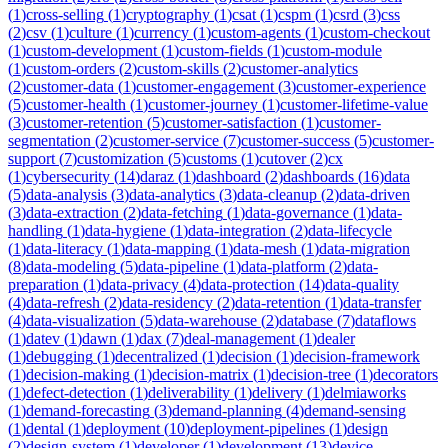
(
1
)
cross-selling
(
1
)
cryptography
(
1
)
csat
(
1
)
cspm
(
1
)
csrd
(
3
)
css
(
2
)
csv
(
1
)
culture
(
1
)
currency
(
1
)
custom-agents
(
1
)
custom-checkout
(
1
)
custom-development
(
1
)
custom-fields
(
1
)
custom-module
(
1
)
custom-orders
(
2
)
custom-skills
(
2
)
customer-analytics
(
2
)
customer-data
(
1
)
customer-engagement
(
3
)
customer-experience
(
5
)
customer-health
(
1
)
customer-journey
(
1
)
customer-lifetime-value
(
3
)
customer-retention
(
5
)
customer-satisfaction
(
1
)
customer-
segmentation
(
2
)
customer-service
(
7
)
customer-success
(
5
)
customer-
support
(
7
)
customization
(
5
)
customs
(
1
)
cutover
(
2
)
cx
(
1
)
cybersecurity
(
14
)
daraz
(
1
)
dashboard
(
2
)
dashboards
(
16
)
data
(
5
)
data-analysis
(
3
)
data-analytics
(
3
)
data-cleanup
(
2
)
data-driven
(
3
)
data-extraction
(
2
)
data-fetching
(
1
)
data-governance
(
1
)
data-
handling
(
1
)
data-hygiene
(
1
)
data-integration
(
2
)
data-lifecycle
(
1
)
data-literacy
(
1
)
data-mapping
(
1
)
data-mesh
(
1
)
data-migration
(
8
)
data-modeling
(
5
)
data-pipeline
(
1
)
data-platform
(
2
)
data-
preparation
(
1
)
data-privacy
(
4
)
data-protection
(
14
)
data-quality
(
4
)
data-refresh
(
2
)
data-residency
(
2
)
data-retention
(
1
)
data-transfer
(
4
)
data-visualization
(
5
)
data-warehouse
(
2
)
database
(
7
)
dataflows
(
1
)
datev
(
1
)
dawn
(
1
)
dax
(
7
)
deal-management
(
1
)
dealer
(
1
)
debugging
(
1
)
decentralized
(
1
)
decision
(
1
)
decision-framework
(
1
)
decision-making
(
1
)
decision-matrix
(
1
)
decision-tree
(
1
)
decorators
(
1
)
defect-detection
(
1
)
deliverability
(
1
)
delivery
(
1
)
delmiaworks
(
1
)
demand-forecasting
(
3
)
demand-planning
(
4
)
demand-sensing
(
1
)
dental
(
1
)
deployment
(
10
)
deployment-pipelines
(
1
)
design
(
2
)
design-system
(
1
)
developer
(
1
)
development
(
13
)
device-