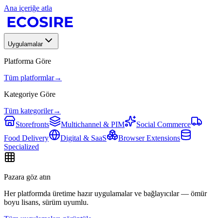
Ana içeriğe atla
Uygulamalar
Platforma Göre
Tüm platformlar
→
Kategoriye Göre
Tüm kategoriler
→
Storefronts
Multichannel & PIM
Social Commerce
Food Delivery
Digital & SaaS
Browser Extensions
Specialized
Pazara göz atın
Her platformda üretime hazır uygulamalar ve bağlayıcılar — ömür
boyu lisans, sürüm uyumlu.