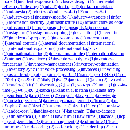
mode
(
1
)
incident-response
(
3
)
inclusive-design
(
1
)
incremental-
refresh
(
2
)
indexing
(
1
)
india
(
5
)
india-gst
(
2
)
india-marketplace
(
1
)
indonesia
(
2
)
industry
(
4
)
industry-4-0
(
17
)
industry-5-0
(
1
)
industry-erp
(
1
)
industry-specific
(
1
)
industry-wrappers
(
1
)
infor
(
1
)
information-security
(
2
)
infrastructure
(
10
)
infrastructure-as-code
(
1
)
infusionsoft
(
1
)
inp
(
1
)
insightly
(
1
)
insights
(
2
)
inspection
(
1
)
instagram
(
1
)
instagram-shopping
(
2
)
installation
(
1
)
integration
(
63
)
intellectual-property
(
1
)
inter-company
(
1
)
intercompany
(
4
)
internal-controls
(
1
)
internal-documentation
(
1
)
international
(
11
)
international-expansion
(
1
)
international-logistics
(
1
)
international-selling
(
2
)
international-trade
(
1
)
internationalization
(
2
)
intranet
(
1
)
inventory
(
33
)
inventory-analytics
(
1
)
inventory-
forecasting
(
1
)
inventory-management
(
5
)
inventory-optimization
(
1
)
inventory-sync
(
4
)
invoice-processing
(
2
)
invoices
(
1
)
invoicing
(
1
)
ios-android
(
1
)
iot
(
11
)
iqms
(
1
)
isa-95
(
1
)
isms
(
1
)
iso-13485
(
1
)
iso-
27001
(
3
)
iso-9001
(
1
)
italy
(
1
)
iva
(
2
)
jamstack
(
1
)
japan
(
2
)
javascript
(
1
)
jewelry
(
1
)
jit
(
1
)
job-costing
(
2
)
jpk
(
1
)
json-rpc
(
2
)
jumia
(
1
)
just-in-
time
(
1
)
jwt
(
1
)
k6
(
2
)
kafka
(
1
)
kanban
(
3
)
katana
(
1
)
katana-mrp
(
1
)
kaufland
(
2
)
kdv
(
1
)
keap
(
2
)
kenya
(
1
)
klaviyo
(
1
)
knowledge
(
1
)
knowledge-base
(
4
)
knowledge-management
(
2
)
korea
(
1
)
kpi
(
3
)
kpis
(
3
)
kra
(
1
)
ksef
(
1
)
kubernetes
(
1
)
kvkk
(
1
)
kyc
(
1
)
labor-law
(
1
)
landed-cost
(
1
)
landing-pages
(
4
)
langchain
(
3
)
large-datasets
(
1
)
latin-america
(
3
)
launch
(
1
)
law-firm
(
1
)
law-firms
(
1
)
lazada
(
1
)
lcp
(
1
)
lead-generation
(
3
)
lead-management
(
2
)
lead-nurture
(
1
)
lead-
nurturing
(
1
)
lead-scoring
(
2
)
lead-tracking
(
1
)
leadership
(
2
)
lean