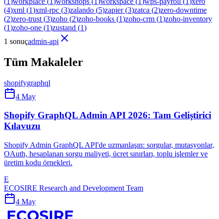
(
1
)
workplace
(
1
)
workshops
(
1
)
workspace
(
1
)
wps-payroll
(
1
)
xero
(
4
)
xml
(
1
)
xml-rpc
(
3
)
zalando
(
5
)
zapier
(
3
)
zatca
(
2
)
zero-downtime
(
2
)
zero-trust
(
3
)
zoho
(
2
)
zoho-books
(
1
)
zoho-crm
(
1
)
zoho-inventory
(
1
)
zoho-one
(
1
)
zustand
(
1
)
1 sonuç
admin-api
Tüm Makaleler
shopify
graphql
4 May
Shopify GraphQL Admin API 2026: Tam Geliştirici
Kılavuzu
Shopify Admin GraphQL API'de uzmanlaşın: sorgular, mutasyonlar,
OAuth, hesaplanan sorgu maliyeti, ücret sınırları, toplu işlemler ve
üretim kodu örnekleri.
E
ECOSIRE Research and Development Team
4 May