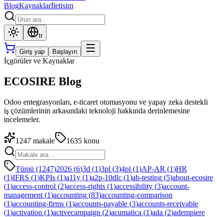
Blog
Kaynaklar
İletişim
tr
Giriş yap
Başlayın
İçgörüler ve Kaynaklar
ECOSIRE Blog
Odoo entegrasyonları, e-ticaret otomasyonu ve yapay zeka destekli
iş çözümlerinin arkasındaki teknoloji hakkında derinlemesine
incelemeler.
1247
makale
1635
konu
Tümü (1247)
2026
(
6
)
3d
(
1
)
3pl
(
3
)
4pl
(
1
)
AP-AR
(
1
)
HR
(
1
)
IFRS
(
1
)
KPIs
(
1
)
a11y
(
1
)
a2p-10dlc
(
1
)
ab-testing
(
5
)
about-ecosire
(
1
)
access-control
(
2
)
access-rights
(
1
)
accessibility
(
3
)
account-
management
(
1
)
accounting
(
83
)
accounting-comparison
(
1
)
accounting-firms
(
1
)
accounts-payable
(
3
)
accounts-receivable
(
1
)
activation
(
1
)
activecampaign
(
2
)
acumatica
(
1
)
ada
(
2
)
adempiere