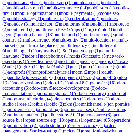
(
1
)
mobile-analytics
(
1
)
mobile-app
(
1
)
mobile-apps
(
1
)
mobile-bi
(
1
)
mobile-checkout
(
1
)
mobile-commerce
(
14
)
mobile-cro
(
1
)
mobile-
first
(
1
)
mobile-optimization
(
1
)
mobile-payments
(
1
)
mobile-seo
(
1
)
mobile-strategy
(
1
)
mobile-ux
(
1
)
modernization
(
1
)
modules
(
2
)
monday
(
3
)
monetization
(
2
)
monitoring
(
8
)
monolith
(
1
)
monorepo
(
2
)
month-end
(
1
)
month-end-close
(
2
)
mps
(
1
)
mrp
(
6
)
mtd
(
1
)
multi-
agent
(
5
)
multi-channel
(
13
)
multi-cloud
(
1
)
multi-company
(
3
)
multi-
country
(
2
)
multi-currency
(
6
)
multi-entity
(
2
)
multi-location
(
4
)
multi-
market
(
1
)
multi-marketplace
(
1
)
multi-tenancy
(
1
)
multi-tenant
(
4
)
multilingual
(
1
)
myinvois
(
1
)
n8n
(
1
)
native-app
(
1
)
natural-
language
(
2
)
ndpr
(
1
)
nearshoring
(
1
)
nestjs
(
5
)
netsuite
(
5
)
network-
operations
(
1
)
new-features
(
3
)
next-intl
(
1
)
next-js
(
1
)
nextjs
(
4
)
nexus
(
2
)
nfe
(
1
)
nginx
(
1
)
nigeria
(
3
)
nis2
(
1
)
nist
(
1
)
nlp
(
1
)
no-code
(
6
)
nodejs
(
1
)
nonprofit
(
4
)
nonprofit-analytics
(
1
)
noon
(
2
)
nps
(
1
)
oauth
(
1
)
oauth2
(
2
)
observability
(
4
)
occupancy
(
1
)
ocr
(
2
)
odoo
(
446
)
odoo
19
(
1
)
odoo versions
(
1
)
odoo-17
(
1
)
odoo-18
(
1
)
odoo-19
(
16
)
odoo-
accounting
(
6
)
odoo-crm
(
5
)
odoo-development
(
8
)
odoo-
implementation
(
1
)
odoo-integration
(
1
)
odoo-inventory
(
5
)
odoo-iot
(
1
)
odoo-manufacturing
(
4
)
odoo-modules
(
1
)
odoo-pos
(
1
)
odoo-
studio
(
1
)
oee
(
2
)
ofbiz
(
1
)
oidc
(
2
)
okrs
(
1
)
omnichannel
(
4
)
on-premise
(
1
)
on-premises
(
1
)
onboarding
(
6
)
online-courses
(
2
)
online-learning
(
2
)
online-reputation
(
1
)
online-store-2.0
(
1
)
open-source
(
6
)
open-
source-bi
(
1
)
open-source-erp
(
13
)
openai
(
1
)
openclaw
(
85
)
operations
(
6
)
optimization
(
21
)
orchestration
(
6
)
order-accuracy
(
1
)
order-
management
(
2
)
order-routing
(
1
)
orders
(
1
)
organizational-change