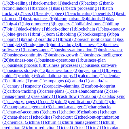
(
1
)
b2b-selling
(
1
)
back-market
(
1
)
backend
(
6
)
backup
(
2
)
bank-
reconciliation
(
1
)
barcode
(
1
)
bas
(
1
)
batch-processing
(
1
)
batch-
tracking
(
2
)
bcrs
(
1
)
beauty
(
1
)
bee
(
1
)
benchmarks
(
1
)
benefits
(
1
)
best-
of-breed
(
1
)
best-practices
(
6
)
bi-comparison
(
8
)
bi-tools
(
1
)
bias
(
1
)
big-4
(
1
)
bigcommerce
(
3
)
bigquery
(
1
)
billable-hours
(
1
)
billing
(
7
)
bir
(
1
)
black-friday
(
1
)
block-editor
(
1
)
blockchain
(
1
)
blog-strategy
(
1
)
blue-green
(
1
)
bmf
(
1
)
bom
(
2
)
booking
(
5
)
bookkeeping
(
9
)
bpa
(
1
)
bpm
(
1
)
brand
(
2
)
branding
(
1
)
brazil
(
2
)
breach-notification
(
1
)
bss
(
1
)
budget
(
3
)
budgeting
(
6
)
build-vs-buy
(
3
)
business
(
13
)
business
software
(
1
)
business-apps
(
1
)
business-automation
(
1
)
business-case
(
2
)
business-continuity
(
2
)
business-growth
(
1
)
business-intelligence
(
26
)
business-one
(
1
)
business-operations
(
1
)
business-plan
(
1
)
business-process
(
8
)
business-processes
(
1
)
business-software
(
1
)
business-strategy
(
12
)
business-tools
(
2
)
buyer-portal
(
1
)
buyers-
guide
(
1
)
caching
(
6
)
calculation-groups
(
1
)
calculators
(
1
)
calendar
(
3
)
california
(
1
)
cam
(
1
)
campaigns
(
4
)
canada
(
1
)
canada-hst
(
1
)
canary
(
1
)
capacity
(
2
)
capacity-planning
(
2
)
carbon-footprint
(
2
)
carbon-tracking
(
3
)
career-plans
(
1
)
cart-abandonment
(
2
)
case-
management
(
2
)
case-study
(
11
)
cash-flow
(
4
)
catalog
(
2
)
catalog-sync
(
1
)
category-pages
(
1
)
ccpa
(
2
)
cdn
(
2
)
certification
(
2
)
cfdi
(
1
)
cfo
(
2
)
change-management
(
6
)
channel-manager
(
1
)
chargebacks
(
1
)
chart-of-accounts
(
3
)
charts
(
1
)
chatbot
(
6
)
chatbots
(
1
)
chatgpt
(
2
)
cheat-sheet
(
1
)
checklist
(
7
)
checkout
(
2
)
checkout-optimization
(
2
)
chemical
(
2
)
china
(
1
)
churn
(
1
)
churn-management
(
1
)
churn-
prediction
(
2
)
churn-reduction
(
1
)
ci-cd
(
7
)
cicd
(
1
)
cin7
(
1
)
circular-