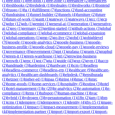
(
1
)
free-tool
(
1
)
free-tools
(
1
)
free-zone
(
1
)
freelancer
(
2
)
freelancers
(
1
)
freshbooks
(
2
)
freshdesk
(
1
)
freshsales
(
1
)
freshworks
(
1
)
frontend
(
3
)
fruugo
(
1
)
fta
(
1
)
fulfillment
(
7
)
functions
(
2
)
fund-accounting
(
2
)
fundraising
(
1
)
funnel-builder
(
2
)
funnels
(
4
)
furniture
(
2
)
future
(
3
)
future-of-work
(
1
)
gantt
(
1
)
gateway
(
1
)
gateways
(
1
)
gcc
(
1
)
gcp
(
2
)
gdpr
(
12
)
gds
(
1
)
gemini
(
1
)
general-ai
(
1
)
generation
(
1
)
generative-
ai
(
2
)
geo
(
1
)
germany
(
23
)
getting-started
(
1
)
github-actions
(
3
)
global
(
3
)
global-compliance
(
1
)
global-ecommerce
(
1
)
global-expansion
(
1
)
global-operations
(
1
)
gmp
(
2
)
go-live
(
2
)
gobd
(
1
)
gohighlevel
(
76
)
google
(
1
)
google-analytics
(
2
)
google-business
(
1
)
google-
business-profile
(
1
)
google-cloud
(
2
)
google-pay
(
1
)
google-reviews
(
1
)
governance
(
8
)
government
(
3
)
gpt
(
1
)
grafana
(
1
)
grants
(
2
)
graphql
(
3
)
green-it
(
1
)
green-warehouse
(
1
)
gri
(
2
)
growing-business
(
1
)
growth
(
1
)
grpc
(
1
)
gst
(
7
)
gta
(
1
)
guide
(
43
)
gxp
(
2
)
gym
(
1
)
haccp
(
2
)
handmade
(
3
)
hardening
(
2
)
hardware
(
1
)
hcm
(
1
)
headless
(
4
)
headless-commerce
(
3
)
headless-erp
(
1
)
healthcare
(
9
)
healthcare-
analytics
(
1
)
healthcare-dashboards
(
1
)
helpdesk
(
7
)
hepsiburada
(
1
)
hetzner
(
1
)
higher-ed
(
1
)
hipaa
(
5
)
hiring
(
4
)
hmac
(
1
)
hmrc
(
2
)
home-goods
(
1
)
home-services
(
1
)
hospitality
(
5
)
hosting
(
3
)
hotel
(
1
)
hotel-management
(
1
)
hr
(
20
)
hr-analytics
(
2
)
hr-automation
(
1
)
hr-
compliance
(
1
)
hrms
(
1
)
hubspot
(
7
)
human-machine
(
1
)
hvac
(
2
)
hybrid
(
1
)
hydrogen
(
3
)
hyperautomation
(
1
)
i18n
(
2
)
iam
(
1
)
ibm
(
1
)
icms
(
1
)
idempiere
(
1
)
idempotency
(
1
)
identity
(
4
)
ifrs-15
(
1
)
image-
optimization
(
1
)
impact
(
1
)
impact-measurement
(
1
)
implementation
(
44
)
implementation-partner
(
1
)
import
(
1
)
import-export
(
1
)
import-