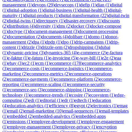
management
(
1
)
devops
(
29
)
devsecops
(
1
)
dgfip
(
1
)
dian
(
1
)
digital
(
1
)
digital-adoption
(
1
)
digital-business
(
1
)
digital-health
(
1
)
digital-
maturity
(
1
)
digital-products
(
1
)
digital-transformation
(
22
)
digital-twin
(
2
)
digital-twins
(
1
)
directquery
(
1
)
disaster-recovery
(
1
)
discounts
(
2
)
distribution
(
4
)
diversity
(
1
)
dms
(
2
)
docker
(
3
)
docker-compose
(
1
)
doctype
(
1
)
document-management
(
3
)
document-processing
(
2
)
documentation
(
2
)
documents
(
4
)
dolibarr
(
1
)
domo
(
1
)
donor-
management
(
2
)
dpa
(
1
)
dpdp
(
1
)
dpo
(
1
)
drip-campaigns
(
1
)
drip-
content
(
1
)
drizzle
(
3
)
drizzle-orm
(
2
)
dropshipping
(
3
)
dubai
(
1
)
dynamic-pricing
(
3
)
dynamics-365
(
4
)
e-commerce
(
2
)
e-factura
(
1
)
e-faktur
(
1
)
e-fatura
(
1
)
e-invoicing
(
5
)
e-way-bill
(
1
)
e2e
(
2
)
eaa
(
1
)
ebay
(
3
)
ec2
(
1
)
ecm
(
1
)
ecommerce
(
178
)
ecommerce-analytics
(
3
)
ecommerce-costs
(
1
)
ecommerce-logistics
(
1
)
ecommerce-
marketing
(
2
)
ecommerce-metrics
(
2
)
ecommerce-operations
(
2
)
ecommerce-payments
(
1
)
ecommerce-platform
(
2
)
ecommerce-
reporting
(
1
)
ecommerce-scaling
(
1
)
ecommerce-security
(
1
)
ecommerce-seo
(
3
)
ecommerce-shipping
(
1
)
ecommerce-
technology
(
1
)
ecommerce-trends
(
1
)
ecosire
(
7
)
ecosystem
(
1
)
edge-
computing
(
2
)
edi
(
1
)
editorial
(
1
)
edr
(
1
)
edtech
(
1
)
education
(
4
)
education-analytics
(
1
)
efficiency
(
8
)
egypt
(
2
)
electronics
(
1
)
emag
(
1
)
email
(
2
)
email-marketing
(
10
)
email-sequences
(
1
)
email-templates
(
1
)
embedded
(
2
)
embedded-analytics
(
5
)
embedded-apps
(
1
)
emissions
(
1
)
employee-development
(
1
)
employee-engagement
(
1
)
employee-management
(
3
)
employee-privacy
(
1
)
encryption