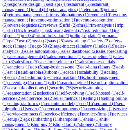
(
2
)
responsive-design
(
1
)
rest-api
(
4
)
restaurant
(
5
)
restaurant-
management
(
1
)
retail
(
13
)
retail-analytics
(
1
)
retention
(
9
)
returns
(
4
)
returns-management
(
2
)
reusable-patterns
(
1
)
revenue
(
10
)
revenue-
management
(
1
)
revenue-optimization
(
1
)
revenue-recognition
(
5
)
reverse-logistics
(
2
)
reviews
(
5
)
rfid
(
2
)
rfm
(
1
)
rfm-analysis
(
1
)
rfp
(
1
)
rfq
(
1
)
rich-results
(
1
)
risk-management
(
7
)
risk-reduction
(
1
)
rls
(
4
)
rohs
(
1
)
roi
(
34
)
roi-optimization
(
1
)
rolling-update
(
1
)
romania
(
1
)
rpa
(
3
)
rsc
(
2
)
russia
(
2
)
saas
(
25
)
saas-pricing
(
1
)
safety
(
2
)
safety-
stock
(
1
)
sage
(
1
)
sage-50
(
2
)
sage-intacct
(
1
)
salary
(
1
)
sales
(
19
)
sales-
analytics
(
3
)
sales-automation
(
1
)
sales-dashboard
(
2
)
sales-forecasting
(
1
)
sales-management
(
1
)
sales-operations
(
1
)
sales-pipeline
(
1
)
sales-
tax
(
8
)
salesforce
(
5
)
salesforce-einstein
(
1
)
salesforce-essentials
(
1
)
sanctions
(
1
)
sap
(
5
)
sap-business-one
(
2
)
sap-hana
(
1
)
sars
(
2
)
sasb
(
1
)
sat
(
1
)
saudi-arabia
(
3
)
sbom
(
1
)
scada
(
1
)
scalability
(
3
)
scaling
(
9
)
sccs
(
2
)
scheduling
(
6
)
schema-markup
(
1
)
school-management
(
1
)
screening
(
1
)
scrum
(
1
)
sdi
(
1
)
search-engine
(
1
)
search-optimization
(
2
)
seasonal-collections
(
1
)
security
(
36
)
security-training
(
1
)
segmentation
(
2
)
selection
(
1
)
self-evolving
(
1
)
self-hosted
(
1
)
self-
service
(
2
)
self-service-bi
(
2
)
seller-metrics
(
1
)
selling
(
1
)
selling-online
(
1
)
selling-platforms
(
1
)
semantic-model
(
1
)
seo
(
16
)
seo-audit
(
1
)
seo-
migration
(
1
)
server
(
1
)
server-components
(
1
)
server-sizing
(
2
)
service
(
1
)
service-contracts
(
1
)
service-efficiency
(
1
)
service-firms
(
1
)
services
(
1
)
setup
(
2
)
sgk
(
1
)
sharding
(
1
)
sharepoint
(
1
)
shein
(
1
)
shift-
management
(
3
)
shipping
(
4
)
shop-floor
(
2
)
shopee
(
2
)
shopify
(
113
)
shopify-api
(
1
)
shopify-flow
(
1
)
shopify-partners
(
1
)
shopify-