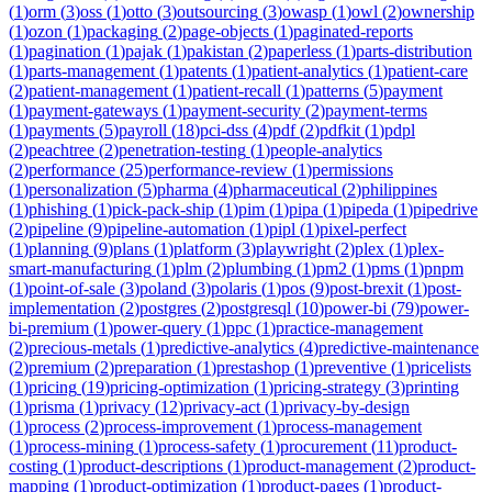
(
1
)
orm
(
3
)
oss
(
1
)
otto
(
3
)
outsourcing
(
3
)
owasp
(
1
)
owl
(
2
)
ownership
(
1
)
ozon
(
1
)
packaging
(
2
)
page-objects
(
1
)
paginated-reports
(
1
)
pagination
(
1
)
pajak
(
1
)
pakistan
(
2
)
paperless
(
1
)
parts-distribution
(
1
)
parts-management
(
1
)
patents
(
1
)
patient-analytics
(
1
)
patient-care
(
2
)
patient-management
(
1
)
patient-recall
(
1
)
patterns
(
5
)
payment
(
1
)
payment-gateways
(
1
)
payment-security
(
2
)
payment-terms
(
1
)
payments
(
5
)
payroll
(
18
)
pci-dss
(
4
)
pdf
(
2
)
pdfkit
(
1
)
pdpl
(
2
)
peachtree
(
2
)
penetration-testing
(
1
)
people-analytics
(
2
)
performance
(
25
)
performance-review
(
1
)
permissions
(
1
)
personalization
(
5
)
pharma
(
4
)
pharmaceutical
(
2
)
philippines
(
1
)
phishing
(
1
)
pick-pack-ship
(
1
)
pim
(
1
)
pipa
(
1
)
pipeda
(
1
)
pipedrive
(
2
)
pipeline
(
9
)
pipeline-automation
(
1
)
pipl
(
1
)
pixel-perfect
(
1
)
planning
(
9
)
plans
(
1
)
platform
(
3
)
playwright
(
2
)
plex
(
1
)
plex-
smart-manufacturing
(
1
)
plm
(
2
)
plumbing
(
1
)
pm2
(
1
)
pms
(
1
)
pnpm
(
1
)
point-of-sale
(
3
)
poland
(
3
)
polaris
(
1
)
pos
(
9
)
post-brexit
(
1
)
post-
implementation
(
2
)
postgres
(
2
)
postgresql
(
10
)
power-bi
(
79
)
power-
bi-premium
(
1
)
power-query
(
1
)
ppc
(
1
)
practice-management
(
2
)
precious-metals
(
1
)
predictive-analytics
(
4
)
predictive-maintenance
(
2
)
premium
(
2
)
preparation
(
1
)
prestashop
(
1
)
preventive
(
1
)
pricelists
(
1
)
pricing
(
19
)
pricing-optimization
(
1
)
pricing-strategy
(
3
)
printing
(
1
)
prisma
(
1
)
privacy
(
12
)
privacy-act
(
1
)
privacy-by-design
(
1
)
process
(
2
)
process-improvement
(
1
)
process-management
(
1
)
process-mining
(
1
)
process-safety
(
1
)
procurement
(
11
)
product-
costing
(
1
)
product-descriptions
(
1
)
product-management
(
2
)
product-
mapping
(
1
)
product-optimization
(
1
)
product-pages
(
1
)
product-