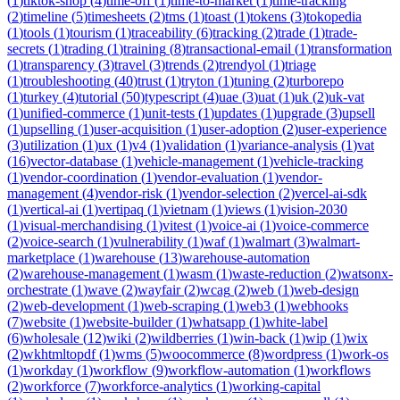
(
1
)
tiktok-shop
(
4
)
time-off
(
1
)
time-to-market
(
1
)
time-tracking
(
2
)
timeline
(
5
)
timesheets
(
2
)
tms
(
1
)
toast
(
1
)
tokens
(
3
)
tokopedia
(
1
)
tools
(
1
)
tourism
(
1
)
traceability
(
6
)
tracking
(
2
)
trade
(
1
)
trade-
secrets
(
1
)
trading
(
1
)
training
(
8
)
transactional-email
(
1
)
transformation
(
1
)
transparency
(
3
)
travel
(
3
)
trends
(
2
)
trendyol
(
1
)
triage
(
1
)
troubleshooting
(
40
)
trust
(
1
)
tryton
(
1
)
tuning
(
2
)
turborepo
(
1
)
turkey
(
4
)
tutorial
(
50
)
typescript
(
4
)
uae
(
3
)
uat
(
1
)
uk
(
2
)
uk-vat
(
1
)
unified-commerce
(
1
)
unit-tests
(
1
)
updates
(
1
)
upgrade
(
3
)
upsell
(
1
)
upselling
(
1
)
user-acquisition
(
1
)
user-adoption
(
2
)
user-experience
(
3
)
utilization
(
1
)
ux
(
1
)
v4
(
1
)
validation
(
1
)
variance-analysis
(
1
)
vat
(
16
)
vector-database
(
1
)
vehicle-management
(
1
)
vehicle-tracking
(
1
)
vendor-coordination
(
1
)
vendor-evaluation
(
1
)
vendor-
management
(
4
)
vendor-risk
(
1
)
vendor-selection
(
2
)
vercel-ai-sdk
(
1
)
vertical-ai
(
1
)
vertipaq
(
1
)
vietnam
(
1
)
views
(
1
)
vision-2030
(
1
)
visual-merchandising
(
1
)
vitest
(
1
)
voice-ai
(
1
)
voice-commerce
(
2
)
voice-search
(
1
)
vulnerability
(
1
)
waf
(
1
)
walmart
(
3
)
walmart-
marketplace
(
1
)
warehouse
(
13
)
warehouse-automation
(
2
)
warehouse-management
(
1
)
wasm
(
1
)
waste-reduction
(
2
)
watsonx-
orchestrate
(
1
)
wave
(
2
)
wayfair
(
2
)
wcag
(
2
)
web
(
1
)
web-design
(
2
)
web-development
(
1
)
web-scraping
(
1
)
web3
(
1
)
webhooks
(
7
)
website
(
1
)
website-builder
(
1
)
whatsapp
(
1
)
white-label
(
6
)
wholesale
(
12
)
wiki
(
2
)
wildberries
(
1
)
win-back
(
1
)
wip
(
1
)
wix
(
2
)
wkhtmltopdf
(
1
)
wms
(
5
)
woocommerce
(
8
)
wordpress
(
1
)
work-os
(
1
)
workday
(
1
)
workflow
(
9
)
workflow-automation
(
1
)
workflows
(
2
)
workforce
(
7
)
workforce-analytics
(
1
)
working-capital