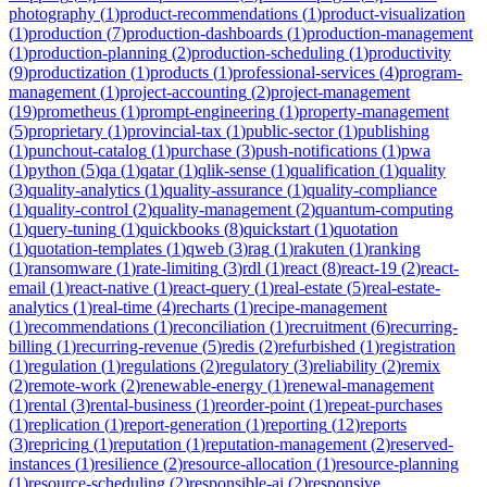
photography
(
1
)
product-recommendations
(
1
)
product-visualization
(
1
)
production
(
7
)
production-dashboards
(
1
)
production-management
(
1
)
production-planning
(
2
)
production-scheduling
(
1
)
productivity
(
9
)
productization
(
1
)
products
(
1
)
professional-services
(
4
)
program-
management
(
1
)
project-accounting
(
2
)
project-management
(
19
)
prometheus
(
1
)
prompt-engineering
(
1
)
property-management
(
5
)
proprietary
(
1
)
provincial-tax
(
1
)
public-sector
(
1
)
publishing
(
1
)
punchout-catalog
(
1
)
purchase
(
3
)
push-notifications
(
1
)
pwa
(
1
)
python
(
5
)
qa
(
1
)
qatar
(
1
)
qlik-sense
(
1
)
qualification
(
1
)
quality
(
3
)
quality-analytics
(
1
)
quality-assurance
(
1
)
quality-compliance
(
1
)
quality-control
(
2
)
quality-management
(
2
)
quantum-computing
(
1
)
query-tuning
(
1
)
quickbooks
(
8
)
quickstart
(
1
)
quotation
(
1
)
quotation-templates
(
1
)
qweb
(
3
)
rag
(
1
)
rakuten
(
1
)
ranking
(
1
)
ransomware
(
1
)
rate-limiting
(
3
)
rdl
(
1
)
react
(
8
)
react-19
(
2
)
react-
email
(
1
)
react-native
(
1
)
react-query
(
1
)
real-estate
(
5
)
real-estate-
analytics
(
1
)
real-time
(
4
)
recharts
(
1
)
recipe-management
(
1
)
recommendations
(
1
)
reconciliation
(
1
)
recruitment
(
6
)
recurring-
billing
(
1
)
recurring-revenue
(
5
)
redis
(
2
)
refurbished
(
1
)
registration
(
1
)
regulation
(
1
)
regulations
(
2
)
regulatory
(
3
)
reliability
(
2
)
remix
(
2
)
remote-work
(
2
)
renewable-energy
(
1
)
renewal-management
(
1
)
rental
(
3
)
rental-business
(
1
)
reorder-point
(
1
)
repeat-purchases
(
1
)
replication
(
1
)
report-generation
(
1
)
reporting
(
12
)
reports
(
3
)
repricing
(
1
)
reputation
(
1
)
reputation-management
(
2
)
reserved-
instances
(
1
)
resilience
(
2
)
resource-allocation
(
1
)
resource-planning
(
1
)
resource-scheduling
(
2
)
responsible-ai
(
2
)
responsive