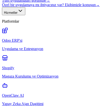
Tüm uygulamaları görüntüle
→
Özel bir uygulamaya mı ihtiyacınız var? Ekibimizle konuşun
→
Hizmetler
Platformlar
Odoo ERP'si
Uygulama ve Entegrasyon
Shopify
Magaza Kurulumu ve Optimizasyon
OpenClaw AI
Yapay Zeka Ajan Dagitimi