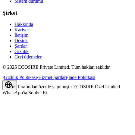
Sistem durumu
Şirket
Hakkında
Kariyer
İletişim
Destek
Şartlar
Gizlilik
Geri ödemeler
©
2026
ECOSIRE Private Limited. Tüm hakları saklıdır.
·
Gizlilik Politikası
·
Hizmet Şartları
·
İade Politikası
Tarafından özenle yapılmıştır
ECOSIRE Özel Limited
tr
WhatsApp'ta Sohbet Et