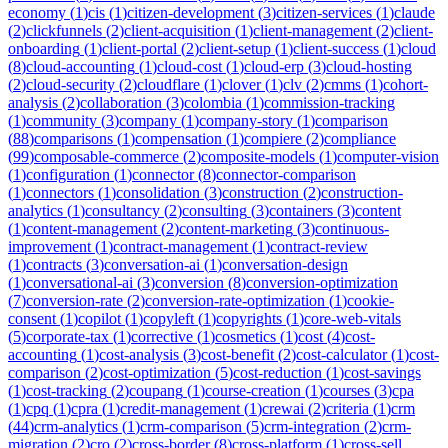
economy
(
1
)
cis
(
1
)
citizen-development
(
3
)
citizen-services
(
1
)
claude
(
2
)
clickfunnels
(
2
)
client-acquisition
(
1
)
client-management
(
2
)
client-
onboarding
(
1
)
client-portal
(
2
)
client-setup
(
1
)
client-success
(
1
)
cloud
(
8
)
cloud-accounting
(
1
)
cloud-cost
(
1
)
cloud-erp
(
3
)
cloud-hosting
(
2
)
cloud-security
(
2
)
cloudflare
(
1
)
clover
(
1
)
clv
(
2
)
cmms
(
1
)
cohort-
analysis
(
2
)
collaboration
(
3
)
colombia
(
1
)
commission-tracking
(
1
)
community
(
3
)
company
(
1
)
company-story
(
1
)
comparison
(
88
)
comparisons
(
1
)
compensation
(
1
)
compiere
(
2
)
compliance
(
99
)
composable-commerce
(
2
)
composite-models
(
1
)
computer-vision
(
1
)
configuration
(
1
)
connector
(
8
)
connector-comparison
(
1
)
connectors
(
1
)
consolidation
(
3
)
construction
(
2
)
construction-
analytics
(
1
)
consultancy
(
2
)
consulting
(
3
)
containers
(
3
)
content
(
1
)
content-management
(
2
)
content-marketing
(
3
)
continuous-
improvement
(
1
)
contract-management
(
1
)
contract-review
(
1
)
contracts
(
3
)
conversation-ai
(
1
)
conversation-design
(
1
)
conversational-ai
(
3
)
conversion
(
8
)
conversion-optimization
(
7
)
conversion-rate
(
2
)
conversion-rate-optimization
(
1
)
cookie-
consent
(
1
)
copilot
(
1
)
copyleft
(
1
)
copyrights
(
1
)
core-web-vitals
(
5
)
corporate-tax
(
1
)
corrective
(
1
)
cosmetics
(
1
)
cost
(
4
)
cost-
accounting
(
1
)
cost-analysis
(
3
)
cost-benefit
(
2
)
cost-calculator
(
1
)
cost-
comparison
(
2
)
cost-optimization
(
5
)
cost-reduction
(
1
)
cost-savings
(
1
)
cost-tracking
(
2
)
coupang
(
1
)
course-creation
(
1
)
courses
(
3
)
cpa
(
1
)
cpq
(
1
)
cpra
(
1
)
credit-management
(
1
)
crewai
(
2
)
criteria
(
1
)
crm
(
44
)
crm-analytics
(
1
)
crm-comparison
(
5
)
crm-integration
(
2
)
crm-
migration
(
2
)
cro
(
2
)
cross-border
(
8
)
cross-platform
(
1
)
cross-sell